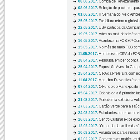
08.06.2017.
Corrida de Revezamento 
08.06.2017.
Seleção de pacientes para
01.06.2017.
III Semana do Meio Ambie
25.05.2017.
Prefeitura reforma ginási
22.05.2017.
USP participa da Campanh
19.05.2017.
Artes na maturidade é tem
16.05.2017.
Acontece na FOB 30º Cong
15.05.2017.
No mês de maio FOB com
11.05.2017.
Membros da CIPA da FOB
28.04.2017.
Pesquisa em periodontia s
25.04.2017.
Exposição Aves do Campu
25.04.2017.
CIPA da Prefeitura com no
11.04.2017.
Medicina Preventiva é tem
07.04.2017.
O Fundo do Mar exposto no
05.04.2017.
Odontologia é primeiro lu
31.03.2017.
Periodontia seleciona volu
27.03.2017.
Cartão Verde para a saúd
24.03.2017.
Estudantes americanos vis
16.03.2017.
Centro Cultural exibe exp
13.03.2017.
“O mundo das mil-coisas” 
10.03.2017.
Voluntários para estudos n
02.02.2017.
Começam as matrículas 