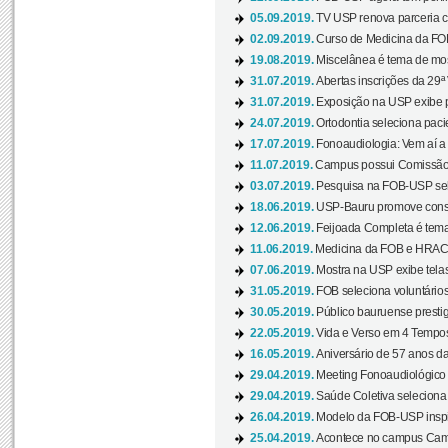
05.09.2019.
TV USP renova parceria c
02.09.2019.
Curso de Medicina da FOB
19.08.2019.
Miscelânea é tema de mos
31.07.2019.
Abertas inscrições da 29ª
31.07.2019.
Exposição na USP exibe pa
24.07.2019.
Ortodontia seleciona pacie
17.07.2019.
Fonoaudiologia: Vem aí a 
11.07.2019.
Campus possui Comissão 
03.07.2019.
Pesquisa na FOB-USP sele
18.06.2019.
USP-Bauru promove consci
12.06.2019.
Feijoada Completa é tema
11.06.2019.
Medicina da FOB e HRAC 
07.06.2019.
Mostra na USP exibe telas 
31.05.2019.
FOB seleciona voluntário
30.05.2019.
Público bauruense prestig
22.05.2019.
Vida e Verso em 4 Tempos
16.05.2019.
Aniversário de 57 anos d
29.04.2019.
Meeting Fonoaudiológico d
29.04.2019.
Saúde Coletiva seleciona 
26.04.2019.
Modelo da FOB-USP inspir
25.04.2019.
Acontece no campus Cam