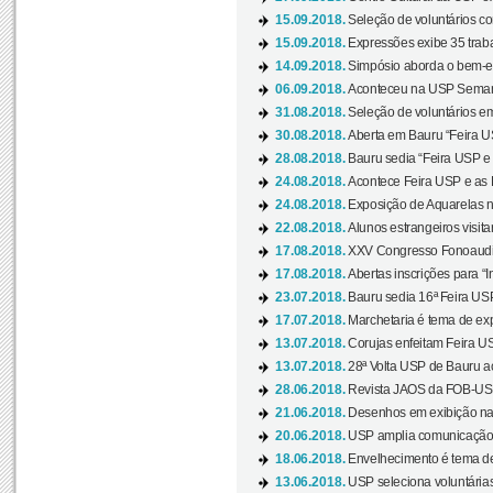
15.09.2018.
Seleção de voluntários co
15.09.2018.
Expressões exibe 35 traba
14.09.2018.
Simpósio aborda o bem-es
06.09.2018.
Aconteceu na USP Semana 
31.08.2018.
Seleção de voluntários em
30.08.2018.
Aberta em Bauru “Feira US
28.08.2018.
Bauru sedia “Feira USP e as
24.08.2018.
Acontece Feira USP e as Pr
24.08.2018.
Exposição de Aquarelas na
22.08.2018.
Alunos estrangeiros visit
17.08.2018.
XXV Congresso Fonoaudio
17.08.2018.
Abertas inscrições para “In
23.07.2018.
Bauru sedia 16ª Feira USP 
17.07.2018.
Marchetaria é tema de ex
13.07.2018.
Corujas enfeitam Feira USP
13.07.2018.
28ª Volta USP de Bauru a
28.06.2018.
Revista JAOS da FOB-USP
21.06.2018.
Desenhos em exibição na 
20.06.2018.
USP amplia comunicação 
18.06.2018.
Envelhecimento é tema de
13.06.2018.
USP seleciona voluntárias 