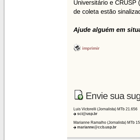
Universitário e CRUSP 
de coleta estão sinaliz
Ajude alguém em situa
imprimir
Envie sua sug
Luis Victorelli (Jornalista) MTb 21.656
sci@usp.br
Marianne Ramalho (Jornalista) MTb 1
marianne@ccb.usp.br