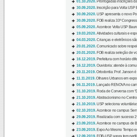
01.10.2020.
Prorrogadas inscrições da
30.09.2020.
Inscrição para Volta USP B
30.09.2020.
USP apresenta o novo Port
30.09.2020.
FOB realiza 33º Congresso
05.09.2020.
Acontece Volta USP Bauru 
19.03.2020.
Atividades culturais e esp
04.03.2020.
Crianças e eletrônicos sã
20.01.2020.
Comunicado sobre respeit
20.01.2020.
FOB realiza seleção de vol
16.12.2019.
Prefeitura com horário dife
16.12.2019.
Ouvidoria: atende à comu
20.11.2019.
Ortodontia: Prof. Janson é
11.11.2019.
Olhares Urbanos em exposi
06.11.2019.
Lançado RENOVA no camp
31.10.2019.
Roda de Conversa com “Di
21.10.2019.
Abstracionismo no Centro 
21.10.2019.
USP seleciona voluntária
02.10.2019.
Acontece no campus Seman
29.09.2019.
Realizada com sucesso 29
23.09.2019.
Acontece no campus de Ba
23.09.2019.
Expo Ao Mesmo Tempo em 
12.09.2019.
FOB-USP agora tem perfil 