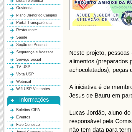
Lista Telefônica
Ouvidoria
Plano Diretor do Campus
Portal Transparência
Restaurante
Saúde
Seção de Pessoal
Neste projeto, pessoas 
Segurança e Acessos
Serviço Social
alimentos (preparados 
TV USP
achocolatados), peças d
Volta USP
Webmail
A iniciativa é de membr
Wifi USP-Visitantes
Jesus de Bauru em parc
Informações
Boletins CIPA
Lucas Jordão, aluno do
Eventos
responsável pela Comis
Fale Conosco
não tem data para termi