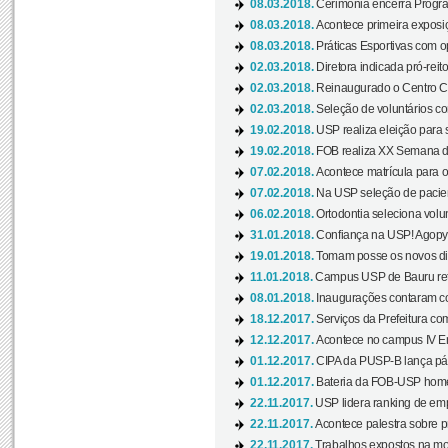
08.03.2018.
Cerimônia encerra Progra
08.03.2018.
Acontece primeira exposiçã
08.03.2018.
Práticas Esportivas com o
02.03.2018.
Diretora indicada pró-reito
02.03.2018.
Reinaugurado o Centro Cu
02.03.2018.
Seleção de voluntários co
19.02.2018.
USP realiza eleição para 
19.02.2018.
FOB realiza XX Semana d
07.02.2018.
Acontece matrícula para o
07.02.2018.
Na USP seleção de pacie
06.02.2018.
Ortodontia seleciona volun
31.01.2018.
Confiança na USP! Agopya
19.01.2018.
Tomam posse os novos dir
11.01.2018.
Campus USP de Bauru reto
08.01.2018.
Inaugurações contaram com
18.12.2017.
Serviços da Prefeitura com
12.12.2017.
Acontece no campus IV En
01.12.2017.
CIPA da PUSP-B lança pág
01.12.2017.
Bateria da FOB-USP homen
22.11.2017.
USP lidera ranking de emp
22.11.2017.
Acontece palestra sobre p
22.11.2017.
Trabalhos expostos na mos