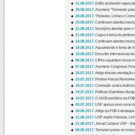
31.08.2017.
Estão acabando vagas par
28.08.2017.
Acontece “Treinando para 
28.08.2017.
“Palavras, Linhas e Cores
25.08.2017.
Continuam abertas inscriç
21.08.2017.
Inscrições abertas para o 
21.08.2017.
Cegos é tema de performa
18.08.2017.
Continuam abertas inscriç
18.08.2017.
Aquarelando é tema de mos
18.08.2017.
Encontro Internacional de 
08.08.2017.
CIPAs capacitam novos m
07.08.2017.
Acontece Congresso Fonoa
28.07.2017.
Artigo discute orientação 
25.07.2017.
Prótese Parcial Removível
19.07.2017.
Comissão contra violênci
19.07.2017.
Práticas Esportivas divulg
19.07.2017.
O JAOS periódico da FOB d
05.07.2017.
USP aprova novo curso de
30.06.2017.
Artigo da FOB é destaque e
21.06.2017.
USP expõe Palavras, Linh
21.06.2017.
Jornal Campus USP – Baur
08.06.2017.
Tomaram posse os novos