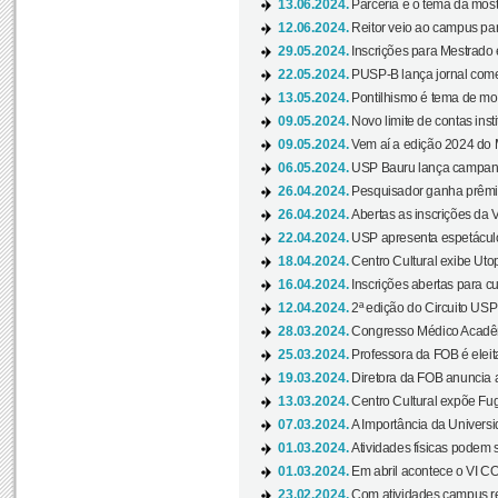
13.06.2024.
Parceria é o tema da mostr
12.06.2024.
Reitor veio ao campus para
29.05.2024.
Inscrições para Mestrado
22.05.2024.
PUSP-B lança jornal come
13.05.2024.
Pontilhismo é tema de most
09.05.2024.
Novo limite de contas ins
09.05.2024.
Vem aí a edição 2024 do 
06.05.2024.
USP Bauru lança campanha
26.04.2024.
Pesquisador ganha prêmio 
26.04.2024.
Abertas as inscrições da 
22.04.2024.
USP apresenta espetáculo
18.04.2024.
Centro Cultural exibe Utop
16.04.2024.
Inscrições abertas para 
12.04.2024.
2ª edição do Circuito USP
28.03.2024.
Congresso Médico Acadêm
25.03.2024.
Professora da FOB é eleita
19.03.2024.
Diretora da FOB anuncia 
13.03.2024.
Centro Cultural expõe Fug
07.03.2024.
A Importância da Universi
01.03.2024.
Atividades físicas podem 
01.03.2024.
Em abril acontece o VI C
23.02.2024.
Com atividades campus re