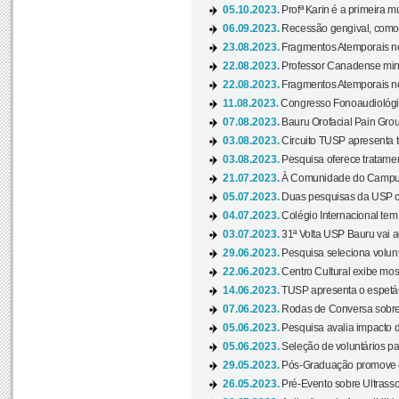
05.10.2023.
Profª Karin é a primeira m
06.09.2023.
Recessão gengival, como re
23.08.2023.
Fragmentos Atemporais no
22.08.2023.
Professor Canadense minis
22.08.2023.
Fragmentos Atemporais no
11.08.2023.
Congresso Fonoaudiológic
07.08.2023.
Bauru Orofacial Pain Grou
03.08.2023.
Circuito TUSP apresenta t
03.08.2023.
Pesquisa oferece tratamen
21.07.2023.
À Comunidade do Campus
05.07.2023.
Duas pesquisas da USP co
04.07.2023.
Colégio Internacional tem
03.07.2023.
31ª Volta USP Bauru vai a
29.06.2023.
Pesquisa seleciona volunt
22.06.2023.
Centro Cultural exibe mo
14.06.2023.
TUSP apresenta o espetác
07.06.2023.
Rodas de Conversa sobre
05.06.2023.
Pesquisa avalia impacto d
05.06.2023.
Seleção de voluntários pa
29.05.2023.
Pós-Graduação promove ev
26.05.2023.
Pré-Evento sobre Ultrasso