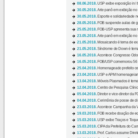
08.06.2018.
USP exibe exposição in l t
30.05.2018.
Arte panô em exibição no C
30.05.2018.
Esporte e solidariedade 
28.05.2018.
FOB suspende aulas de gr
25.05.2018.
FOB-USP apresenta sua no
23.05.2018.
Arte panô em exibição no C
21.05.2018.
Mosaicando é tema de ex
21.05.2018.
Síndrome de Down é tema
16.05.2018.
Acontece Congresso Odont
16.05.2018.
FOB/USP comemorou 56 a
25.04.2018.
Homenageado prefeito ces
23.04.2018.
USP e APM homenageiam D
13.04.2018.
Móveis Plasmados é tema 
12.04.2018.
Centro de Pesquisa Clíni
05.04.2018.
Diretor e vice-diretor da 
04.04.2018.
Cerimônia de posse de dir
23.03.2018.
Acontece Campanha da V
19.03.2018.
FOB recebe doação de eq
15.03.2018.
USP exibe Traços e Toques
15.03.2018.
CIPA da Prefeitura do Camp
13.03.2018.
Prof. Carlos assume Diret