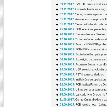
09.11.2017.
TV USP Bauru é finalista em
09.11.2017.
Curso de Medicina é segun
07.11.2017.
Serviços mais ágeis no c
01.11.2017.
Acontece no campus da US
01.11.2017.
Semana Cultural conta co
25.10.2017.
FOB seleciona pacientes p
20.10.2017.
Desvendando a Saúde com
17.10.2017.
“Volumes” é tema de mostr
16.10.2017.
Tese da FOB-USP ganha 
09.10.2017.
FOB-USP conquista prêmio
06.10.2017.
Sociedade Europeia premi
06.10.2017.
Exposição de camisetas d
29.09.2017.
Acontece Semana da Músi
29.09.2017.
USP seleciona voluntários
27.09.2017.
PET discute cuidado com p
22.09.2017.
Instituições europeias pre
22.09.2017.
FOB realiza Fórum de Dis
22.09.2017.
Última semana da mostra “
15.09.2017.
Lançado livro Ortodontia 
11.09.2017.
Centro Cultural exibe a ex
04.09.2017.
FOB recebe nota máxima d