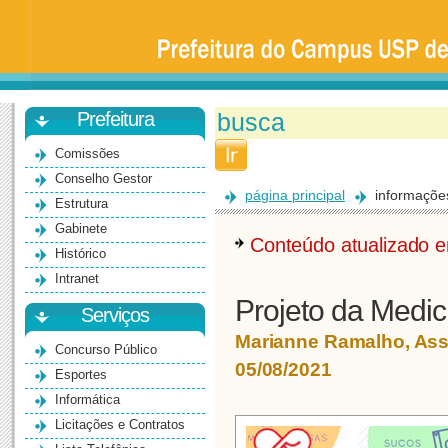
Prefeitura
da
Universidade
de
São
Paulo
-
Bauru
Prefeitura
Comissões
Conselho Gestor
página principal
informaçõe
Estrutura
Gabinete
Conteúdo atualizado
Histórico
Intranet
Projeto da Medi
Serviços
Marianne Ramalho, As
Concurso Público
05/08/2021
Esportes
Informática
Licitações e Contratos