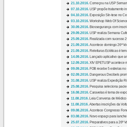
21.10.2016.
Começou na USP Semana C
07.10.2016.
USP propõe tratamento ino
04.10.2016.
Exposição Sín-tese no Cen
03.10.2016.
Workshop Web Of Science
30.09.2016.
Biossegurança com inscriç
29.09.2016.
USP realiza Semana Cultur
25.09.2016.
Realizada com sucesso 26
21.09.2016.
Acontece domingo 26ª Vol
21.09.2016.
Releituras Ecléticas é tem
14.09.2016.
Lançado aplicativo que a
12.09.2016.
XIV EPETUSP acontece n
09.09.2016.
FOB recebe 5 estrelas no r
02.09.2016.
Dangerous Decibels promo
31.08.2016.
USP realiza Expedição Ri
25.08.2016.
Pesquisa seleciona pacie
16.08.2016.
Caravelas é tema de expo
11.08.2016.
Leia Conversa de Médico e 
11.08.2016.
Abertas inscrições da Vol
09.08.2016.
Acontece Congresso Fonoa
03.08.2016.
Novo espaço para lanche 
25.07.2016.
Preparativos para a 26ª V