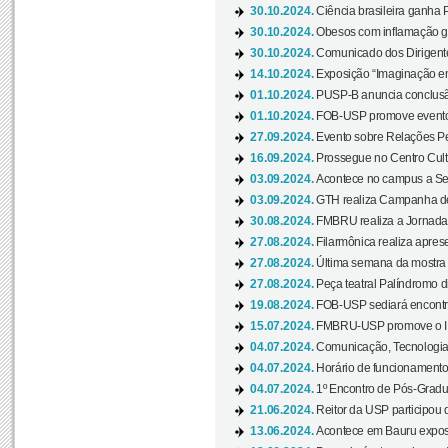
30.10.2024.
Ciência brasileira ganha 
30.10.2024.
Obesos com inflamação ge
30.10.2024.
Comunicado dos Dirigente
14.10.2024.
Exposição “Imaginação em
01.10.2024.
PUSP-B anuncia conclus
01.10.2024.
FOB-USP promove evento O
27.09.2024.
Evento sobre Relações Pe
16.09.2024.
Prossegue no Centro Cultu
03.09.2024.
Acontece no campus a Sem
03.09.2024.
GTH realiza Campanha de D
30.08.2024.
FMBRU realiza a Jornada 
27.08.2024.
Filarmônica realiza apres
27.08.2024.
Última semana da mostra Aq
27.08.2024.
Peça teatral Palíndromo di
19.08.2024.
FOB-USP sediará encontro
15.07.2024.
FMBRU-USP promove o II 
04.07.2024.
Comunicação, Tecnologia
04.07.2024.
Horário de funcionamento
04.07.2024.
1º Encontro de Pós-Gradu
21.06.2024.
Reitor da USP participou 
13.06.2024.
Acontece em Bauru exposi