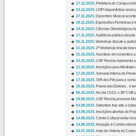
17.12.2025.
Prefeitura do Campus info
03.12.2025.
UOPI disponibiliza novos 
27.11.2025.
Dezembro Musical acontec
19.11.2025.
Expressões Femininas é te
19.11.2025.
Ciências Odontológicas Ap
17.11.2025.
Audiência pública discute
05.11.2025.
Workshop discute a partic
31.10.2025.
2º Workshop discute branq
31.10.2025.
Acontece em novembro a 
23.10.2025.
USP Recicla representa 
21.10.2025.
Inscrições para Mestrado
17.10.2025.
Semana Interna de Preven
17.10.2025.
SPA dos Pés para a comuni
10.10.2025.
Poeira das Estrelas... é t
06.10.2025.
No dia 15/10, o 39º COB 
19.09.2025.
USP Recicla promove Most
03.09.2025.
Setembro traz arte e cultu
03.09.2025.
Inscrições abertas do Pro
14.08.2025.
Centro Cultural exibe mos
14.08.2025.
Iniciação à Corrida retoma 
24.07.2025.
Auto de Vistoria do Corpo