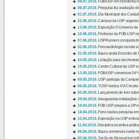
08.07.2016.
FOB/USP em Rondônia real
06.07.2016.
Pesquisa faz avaliação de
01.07.2016.
Dia Municipal dos Cuidado
22.06.2016.
Campus da USP organiza "
13.06.2016.
Exposição O Universo da C
10.06.2016.
Professor da FOB-USP no
07.06.2016.
USPRunners conquista tro
02.06.2016.
Fonoaudiologia recruta vo
31.05.2016.
Bauru sedia Encontro de M
24.05.2016.
Licitação para lanchonet
19.05.2016.
Centro Cultural da USP ex
13.05.2016.
FOB/USP comemora 54º an
09.05.2016.
USP participa da Campanh
06.05.2016.
TUSP realiza XVI Circuito
05.05.2016.
Lançamento de livro sobr
29.04.2016.
Inauguradas instalações 
19.04.2016.
FOB-USP prepara a 29ª e
18.04.2016.
Fono realiza pesquisa em m
12.04.2016.
Exposição na USP enfoca u
11.04.2016.
Disciplina incentiva prática
06.04.2016.
Bauru comemora neste mês
05.04.2016.
Seção de Pessoal traz info