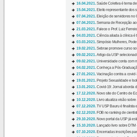
16.04.2021.
Saúde Coletiva é tema de
15.04.2021.
Eleito representante dos s
07.04.2021.
Eleição de servidores no 
07.04.2021.
Semana de Recepção aos C
21.03.2021.
Falece o Prof. Luiz Ferreir
04.03.2021.
Ciência aliada à clínica é
03.03.2021.
Simpósio Mulheres, Poder
19.02.2021.
Sebrae promove curso sob
09.02.2021.
Artigo da USP selecionado
09.02.2021.
Universidade conta com nov
04.02.2021.
Conheça a Pós-Graduaçã
27.01.2021.
Vacinação contra a covid-
19.01.2021.
Projeto Sexualidade e Iso
13.01.2021.
Covid-19: Jornal aborda d
17.12.2020.
Novo site do Centro de Ed
10.12.2020.
Livro atualiza visão sobre
07.12.2020.
TV USP Bauru é finalista em
02.12.2020.
FOB no ranking de cientista
29.10.2020.
Novo portal da USP já está
15.10.2020.
Lançado livro sobre DTM e
07.10.2020.
Encerradas inscrições par