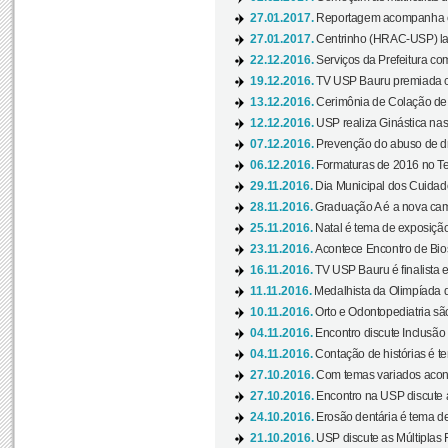
27.01.2017.
Reportagem acompanha e
27.01.2017.
Centrinho (HRAC-USP) lanç
22.12.2016.
Serviços da Prefeitura com
19.12.2016.
TV USP Bauru premiada c
13.12.2016.
Cerimônia de Colação de
12.12.2016.
USP realiza Ginástica nas
07.12.2016.
Prevenção do abuso de dr
06.12.2016.
Formaturas de 2016 no Te
29.11.2016.
Dia Municipal dos Cuidado
28.11.2016.
Graduação A é a nova cam
25.11.2016.
Natal é tema de exposição 
23.11.2016.
Acontece Encontro de Bios
16.11.2016.
TV USP Bauru é finalista em
11.11.2016.
Medalhista da Olimpíada 
10.11.2016.
Orto e Odontopediatria sã
04.11.2016.
Encontro discute Inclusão
04.11.2016.
Contação de histórias é te
27.10.2016.
Com temas variados acont
27.10.2016.
Encontro na USP discute 
24.10.2016.
Erosão dentária é tema de
21.10.2016.
USP discute as Múltiplas 