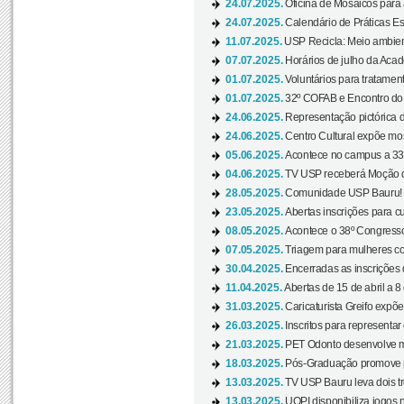
24.07.2025.
Oficina de Mosaicos para 
24.07.2025.
Calendário de Práticas Esp
11.07.2025.
USP Recicla: Meio ambient
07.07.2025.
Horários de julho da Acad
01.07.2025.
Voluntários para tratament
01.07.2025.
32º COFAB e Encontro do
24.06.2025.
Representação pictórica d
24.06.2025.
Centro Cultural expõe most
05.06.2025.
Acontece no campus a 33ª
04.06.2025.
TV USP receberá Moção d
28.05.2025.
Comunidade USP Bauru! Ve
23.05.2025.
Abertas inscrições para 
08.05.2025.
Acontece o 38º Congresso
07.05.2025.
Triagem para mulheres com
30.04.2025.
Encerradas as inscrições 
11.04.2025.
Abertas de 15 de abril a 8
31.03.2025.
Caricaturista Greifo expõ
26.03.2025.
Inscritos para representa
21.03.2025.
PET Odonto desenvolve ma
18.03.2025.
Pós-Graduação promove pal
13.03.2025.
TV USP Bauru leva dois tr
13.03.2025.
UOPI disponibiliza jogos 