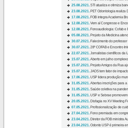
25.08.2021.
STI atualiza e otimiza ba
23.08.2021.
PET Odontologia realiza 
17.08.2021.
FOB integra Academia Bras
12.08.2021.
Vem aí Congresso e Encont
12.08.2021.
Fonoaudiologia: Cofab e E
05.08.2021.
Projeto da Medicina atend
30.07.2021.
Falecimento do professor
30.07.2021.
28º COFAB e Encontro Inte
22.07.2021.
Jornalistas científicos d
15.07.2021.
Aberto em julho complexo
15.07.2021.
Projeto Amigos da Rua aj
15.07.2021.
JAOS tem fator de impact
17.06.2021.
USP lidera produção mund
31.05.2021.
Abertas inscrições para a
31.05.2021.
Saúde coletiva na pandemi
31.05.2021.
USP e Sebrae promovem 
20.05.2021.
Disfagia no XV Meeting F
07.05.2021.
Profissionalização de cuid
27.04.2021.
Fono premiada em congress
23.04.2021.
Diretor da FOB ministra A
23.04.2021.
Odonto USP é primeira em