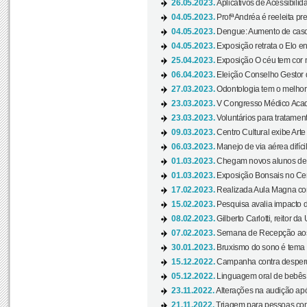
26.05.2023.
Aplicativos de Acessibilida
04.05.2023.
Profª Andréa é reeleita pr
04.05.2023.
Dengue: Aumento de casos
04.05.2023.
Exposição retrata o Elo ent
25.04.2023.
Exposição O céu tem cor 
06.04.2023.
Eleição Conselho Gestor
27.03.2023.
Odontologia tem o melho
23.03.2023.
V Congresso Médico Acad
23.03.2023.
Voluntários para tratamento
09.03.2023.
Centro Cultural exibe Arte
06.03.2023.
Manejo de via aérea difíci
01.03.2023.
Chegam novos alunos de O
01.03.2023.
Exposição Bonsais no Cent
17.02.2023.
Realizada Aula Magna com 
15.02.2023.
Pesquisa avalia impacto d
08.02.2023.
Gilberto Carlotti, reitor d
07.02.2023.
Semana de Recepção aos
30.01.2023.
Bruxismo do sono é tema d
15.12.2022.
Campanha contra desperdí
05.12.2022.
Linguagem oral de bebês 
23.11.2022.
Alterações na audição apó
21.11.2022.
Triagem para pessoas com 