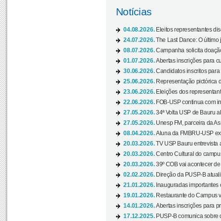
Notícias
04.08.2026.
Eleitos representantes di
24.07.2026.
The Last Dance: O últim
08.07.2026.
Campanha solicita doação 
01.07.2026.
Abertas inscrições para c
30.06.2026.
Candidatos inscritos para 
25.06.2026.
Representação pictórica da
23.06.2026.
Eleições dos representant
22.06.2026.
FOB-USP continua com ins
27.05.2026.
34ª Volta USP de Bauru a
27.05.2026.
Unesp FM, parceira da As
08.04.2026.
Aluna da FMBRU-USP expõe
20.03.2026.
TV USP Bauru entrevista a
20.03.2026.
Centro Cultural do campus
20.03.2026.
39º COB vai acontecer de 
02.02.2026.
Direção da PUSP-B atualiz
21.01.2026.
Inauguradas importantes
19.01.2026.
Restaurante do Campus vol
14.01.2026.
Abertas inscrições para p
17.12.2025.
PUSP-B comunica sobre de