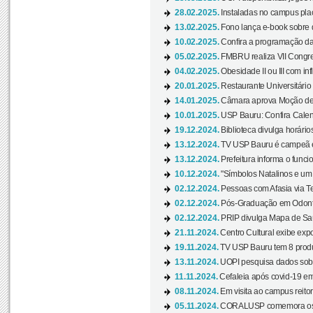
28.02.2025.
Instaladas no campus pla
13.02.2025.
Fono lança e-book sobre de
10.02.2025.
Confira a programação d
05.02.2025.
FMBRU realiza VII Congr
04.02.2025.
Obesidade II ou III com i
20.01.2025.
Restaurante Universitário
14.01.2025.
Câmara aprova Moção de 
10.01.2025.
USP Bauru: Confira Calend
19.12.2024.
Biblioteca divulga horári
13.12.2024.
TV USP Bauru é campeã em 
13.12.2024.
Prefeitura informa o funci
10.12.2024.
"Símbolos Natalinos e um N
02.12.2024.
Pessoas com Afasia via Te
02.12.2024.
Pós-Graduação em Odonto
02.12.2024.
PRIP divulga Mapa de Saú
21.11.2024.
Centro Cultural exibe expo
19.11.2024.
TV USP Bauru tem 8 produçõ
13.11.2024.
UOPI pesquisa dados sobre
11.11.2024.
Cefaleia após covid-19 em
08.11.2024.
Em visita ao campus reitor
05.11.2024.
CORALUSP comemora os 8