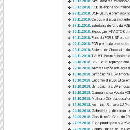
10.12.2018.
Simulador realiza treino d
03.12.2018.
FOB seleciona voluntário
28.11.2018.
USP-Bauru é premiada no 
28.11.2018.
Colóquio discute implantes
27.11.2018.
Estudante de fono da FOB
20.11.2018.
Exposição IMPACTO Consc
14.11.2018.
Fono da FOB-USP é premia
09.11.2018.
FOB premiada em estudo s
08.11.2018.
Sistema de Chamados do c
08.11.2018.
TV USP Bauru é finalista d
25.10.2018.
USP Bauru representada 
22.10.2018.
Árvores expõe arte acessí
18.10.2018.
Simpósio na USP enfoca b
18.10.2018.
Encontro discutiu Ética e
18.10.2018.
Simpósio na USP enfoca b
15.10.2018.
Campanha da Voz da FOB-
12.10.2018.
Mulher e Ciência: desafios
12.10.2018.
Acontece Semana USP de 
04.10.2018.
Gatos é tema de informativo
30.09.2018.
Classificação Geral da 28
27.09.2018.
Tudo pronto para a 28ª Vo
27.09.2018.
Centro Cultural da USP ex