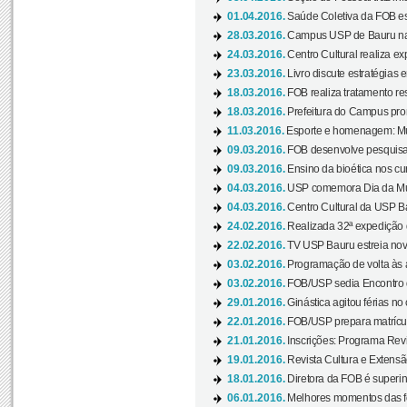
01.04.2016.
Saúde Coletiva da FOB es
28.03.2016.
Campus USP de Bauru na l
24.03.2016.
Centro Cultural realiza ex
23.03.2016.
Livro discute estratégias e
18.03.2016.
FOB realiza tratamento res
18.03.2016.
Prefeitura do Campus pro
11.03.2016.
Esporte e homenagem: Mul
09.03.2016.
FOB desenvolve pesquisa 
09.03.2016.
Ensino da bioética nos cu
04.03.2016.
USP comemora Dia da Mulh
04.03.2016.
Centro Cultural da USP Bau
24.02.2016.
Realizada 32ª expedição
22.02.2016.
TV USP Bauru estreia nov
03.02.2016.
Programação de volta às 
03.02.2016.
FOB/USP sedia Encontro de
29.01.2016.
Ginástica agitou férias no
22.01.2016.
FOB/USP prepara matrícula
21.01.2016.
Inscrições: Programa Rev
19.01.2016.
Revista Cultura e Extensão
18.01.2016.
Diretora da FOB é superi
06.01.2016.
Melhores momentos das f