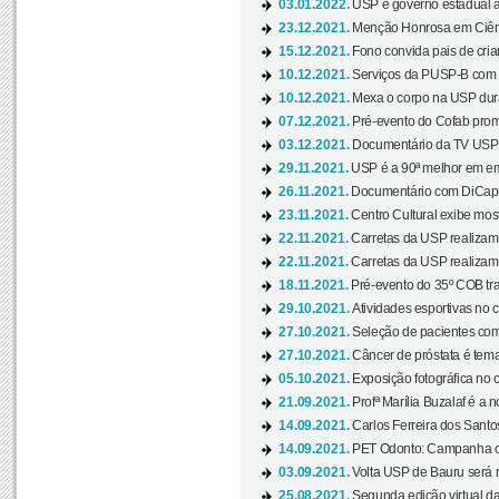
03.01.2022.
USP e governo estadual a
23.12.2021.
Menção Honrosa em Ciênc
15.12.2021.
Fono convida pais de cria
10.12.2021.
Serviços da PUSP-B com in
10.12.2021.
Mexa o corpo na USP duran
07.12.2021.
Pré-evento do Cofab prom
03.12.2021.
Documentário da TV USP 
29.11.2021.
USP é a 90ª melhor em em
26.11.2021.
Documentário com DiCaprio
23.11.2021.
Centro Cultural exibe most
22.11.2021.
Carretas da USP realizam
22.11.2021.
Carretas da USP realizam
18.11.2021.
Pré-evento do 35º COB tra
29.10.2021.
Atividades esportivas no 
27.10.2021.
Seleção de pacientes com
27.10.2021.
Câncer de próstata é tema
05.10.2021.
Exposição fotográfica no
21.09.2021.
Profª Marília Buzalaf é a no
14.09.2021.
Carlos Ferreira dos Santo
14.09.2021.
PET Odonto: Campanha c
03.09.2021.
Volta USP de Bauru será n
25.08.2021.
Segunda edição virtual da 