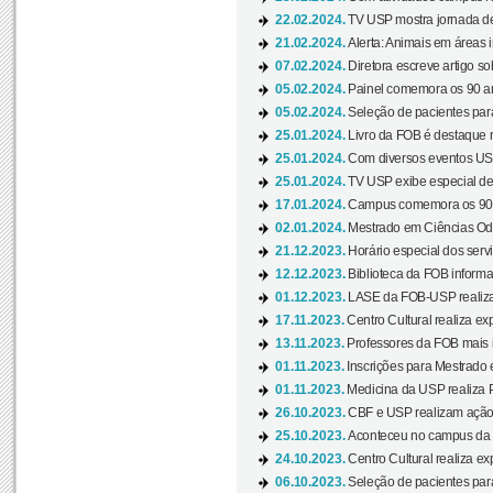
22.02.2024.
TV USP mostra jornada de
21.02.2024.
Alerta: Animais em áreas 
07.02.2024.
Diretora escreve artigo s
05.02.2024.
Painel comemora os 90 an
05.02.2024.
Seleção de pacientes para
25.01.2024.
Livro da FOB é destaque 
25.01.2024.
Com diversos eventos US
25.01.2024.
TV USP exibe especial de
17.01.2024.
Campus comemora os 90 
02.01.2024.
Mestrado em Ciências Odo
21.12.2023.
Horário especial dos servi
12.12.2023.
Biblioteca da FOB informa
01.12.2023.
LASE da FOB-USP realiza 
17.11.2023.
Centro Cultural realiza ex
13.11.2023.
Professores da FOB mais i
01.11.2023.
Inscrições para Mestrado 
01.11.2023.
Medicina da USP realiza 
26.10.2023.
CBF e USP realizam ação d
25.10.2023.
Aconteceu no campus da 
24.10.2023.
Centro Cultural realiza e
06.10.2023.
Seleção de pacientes para