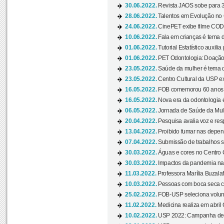
30.06.2022.
Revista JAOS sobe para 3
28.06.2022.
Talentos em Evolução no C
24.06.2022.
CinePET exibe filme CODA 
10.06.2022.
Fala em crianças é tema d
01.06.2022.
Tutorial Estatístico auxilia
01.06.2022.
PET Odontologia: Doação
23.05.2022.
Saúde da mulher é tema d
23.05.2022.
Centro Cultural da USP ex
16.05.2022.
FOB comemorou 60 anos c
16.05.2022.
Nova era da odontologia é
06.05.2022.
Jornada de Saúde da Mulhe
20.04.2022.
Pesquisa avalia voz e res
13.04.2022.
Proibido fumar nas depen
07.04.2022.
Submissão de trabalhos s
30.03.2022.
Águas e cores no Centro C
30.03.2022.
Impactos da pandemia na 
11.03.2022.
Professora Marília Buzalaf
10.03.2022.
Pessoas com boca seca co
25.02.2022.
FOB-USP seleciona voluntá
11.02.2022.
Medicina realiza em abril
10.02.2022.
USP 2022: Campanha de 