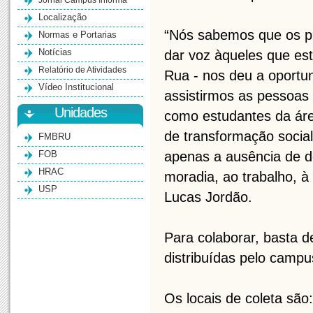
Jornal Campus Informa
Localização
“Nós sabemos que os pr
Normas e Portarias
Notícias
dar voz àqueles que es
Relatório de Atividades
Rua - nos deu a oportu
Vídeo Institucional
assistirmos as pessoas
Unidades
como estudantes da ár
de transformação socia
FMBRU
FOB
apenas a ausência de d
HRAC
moradia, ao trabalho, à
USP
Lucas Jordão.
Para colaborar, basta 
distribuídas pelo camp
Os locais de coleta são: