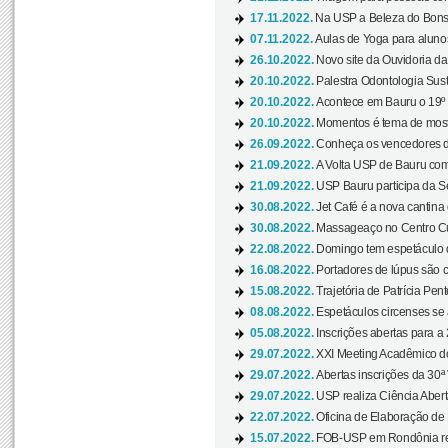
17.11.2022.
Na USP a Beleza do Bonsai
07.11.2022.
Aulas de Yoga para aluno
26.10.2022.
Novo site da Ouvidoria d
20.10.2022.
Palestra Odontologia Suste
20.10.2022.
Acontece em Bauru o 19º C
20.10.2022.
Momentos é tema de mostra
26.09.2022.
Conheça os vencedores da
21.09.2022.
A Volta USP de Bauru com
21.09.2022.
USP Bauru participa da S
30.08.2022.
Jet Café é a nova cantina
30.08.2022.
Massageaço no Centro Cul
22.08.2022.
Domingo tem espetáculo d
16.08.2022.
Portadores de lúpus são c
15.08.2022.
Trajetória de Patrícia Pen
08.08.2022.
Espetáculos circenses se
05.08.2022.
Inscrições abertas para a 
29.07.2022.
XXI Meeting Acadêmico do
29.07.2022.
Abertas inscrições da 30ª
29.07.2022.
USP realiza Ciência Abert
22.07.2022.
Oficina de Elaboração de 
15.07.2022.
FOB-USP em Rondônia rea