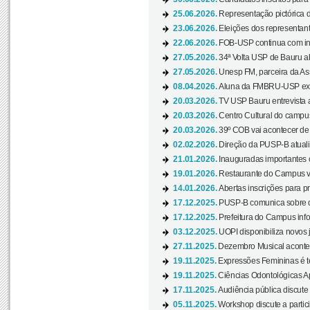
25.06.2026.
Representação pictórica da
23.06.2026.
Eleições dos representant
22.06.2026.
FOB-USP continua com ins
27.05.2026.
34ª Volta USP de Bauru a
27.05.2026.
Unesp FM, parceira da As
08.04.2026.
Aluna da FMBRU-USP expõe
20.03.2026.
TV USP Bauru entrevista a
20.03.2026.
Centro Cultural do campus
20.03.2026.
39º COB vai acontecer de 
02.02.2026.
Direção da PUSP-B atualiz
21.01.2026.
Inauguradas importantes
19.01.2026.
Restaurante do Campus vol
14.01.2026.
Abertas inscrições para p
17.12.2025.
PUSP-B comunica sobre de
17.12.2025.
Prefeitura do Campus info
03.12.2025.
UOPI disponibiliza novos 
27.11.2025.
Dezembro Musical acontec
19.11.2025.
Expressões Femininas é te
19.11.2025.
Ciências Odontológicas Ap
17.11.2025.
Audiência pública discute
05.11.2025.
Workshop discute a partic