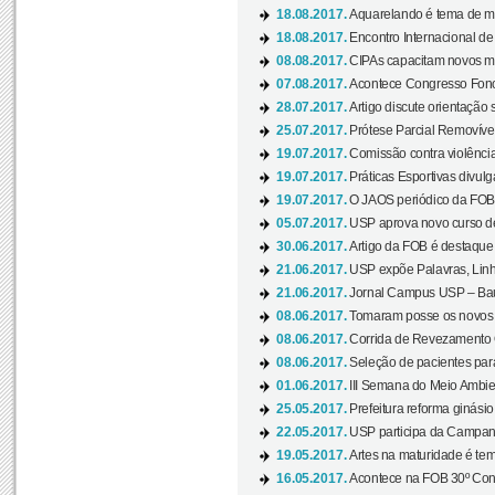
18.08.2017.
Aquarelando é tema de mos
18.08.2017.
Encontro Internacional de 
08.08.2017.
CIPAs capacitam novos m
07.08.2017.
Acontece Congresso Fonoa
28.07.2017.
Artigo discute orientação 
25.07.2017.
Prótese Parcial Removível
19.07.2017.
Comissão contra violênci
19.07.2017.
Práticas Esportivas divulg
19.07.2017.
O JAOS periódico da FOB d
05.07.2017.
USP aprova novo curso de
30.06.2017.
Artigo da FOB é destaque e
21.06.2017.
USP expõe Palavras, Linh
21.06.2017.
Jornal Campus USP – Baur
08.06.2017.
Tomaram posse os novos
08.06.2017.
Corrida de Revezamento 
08.06.2017.
Seleção de pacientes para
01.06.2017.
III Semana do Meio Ambie
25.05.2017.
Prefeitura reforma ginási
22.05.2017.
USP participa da Campanh
19.05.2017.
Artes na maturidade é tem
16.05.2017.
Acontece na FOB 30º Cong