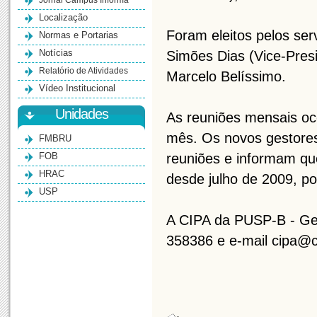
Jornal Campus Informa
Localização
Foram eleitos pelos se
Normas e Portarias
Notícias
Simões Dias (Vice-Presi
Relatório de Atividades
Marcelo Belíssimo.
Vídeo Institucional
Unidades
As reuniões mensais oc
mês. Os novos gestores
FMBRU
FOB
reuniões e informam qu
HRAC
desde julho de 2009, p
USP
A CIPA da PUSP-B - Ges
358386 e e-mail cipa@c