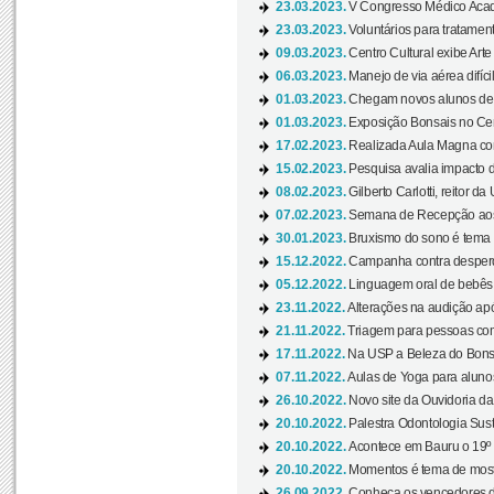
23.03.2023.
V Congresso Médico Acad
23.03.2023.
Voluntários para tratamento
09.03.2023.
Centro Cultural exibe Arte
06.03.2023.
Manejo de via aérea difíci
01.03.2023.
Chegam novos alunos de O
01.03.2023.
Exposição Bonsais no Cent
17.02.2023.
Realizada Aula Magna com 
15.02.2023.
Pesquisa avalia impacto d
08.02.2023.
Gilberto Carlotti, reitor d
07.02.2023.
Semana de Recepção aos
30.01.2023.
Bruxismo do sono é tema d
15.12.2022.
Campanha contra desperdí
05.12.2022.
Linguagem oral de bebês 
23.11.2022.
Alterações na audição apó
21.11.2022.
Triagem para pessoas com 
17.11.2022.
Na USP a Beleza do Bonsai
07.11.2022.
Aulas de Yoga para aluno
26.10.2022.
Novo site da Ouvidoria d
20.10.2022.
Palestra Odontologia Suste
20.10.2022.
Acontece em Bauru o 19º C
20.10.2022.
Momentos é tema de mostra
26.09.2022.
Conheça os vencedores da