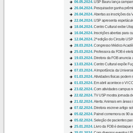
06.05.2024.
USP Bauru lança campanha
26.04.2024.
Pesquisador ganha prêmio 
26.04.2024.
Abertas as inscrições da 
22.04.2024.
USP apresenta espetáculo
18.04.2024.
Centro Cultural exibe Utop
16.04.2024.
Inscrições abertas para 
12.04.2024.
2ª edição do Circuito USP
28.03.2024.
Congresso Médico Acadêm
25.03.2024.
Professora da FOB é eleita
19.03.2024.
Diretora da FOB anuncia 
13.03.2024.
Centro Cultural expõe Fug
07.03.2024.
A Importância da Universi
01.03.2024.
Atividades físicas podem 
01.03.2024.
Em abril acontece o VI C
23.02.2024.
Com atividades campus re
22.02.2024.
TV USP mostra jornada de
21.02.2024.
Alerta: Animais em áreas 
07.02.2024.
Diretora escreve artigo s
05.02.2024.
Painel comemora os 90 an
05.02.2024.
Seleção de pacientes para
25.01.2024.
Livro da FOB é destaque 
25.01.2024.
Com diversos eventos US