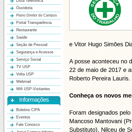
Lista Telefônica
Ouvidoria
Plano Diretor do Campus
Portal Transparência
Restaurante
Saúde
e Vitor Hugo Simões Di
Seção de Pessoal
Segurança e Acessos
Serviço Social
A posse aconteceu no d
TV USP
22 de maio de 2017 e a
Volta USP
Roberto Pereira Lauris.
Webmail
Wifi USP-Visitantes
Conheça os novos me
Informações
Boletins CIPA
Foram designados pelo 
Eventos
Mancoso Mantovani (Pres
Fale Conosco
Substituto), Nilceu de S