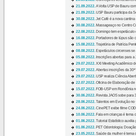
21.09.2022.
A Volta USP de Bauru com
21.09.2022.
USP Bauru participa da S
30.08.2022.
Jet Café é a nova cantina
30.08.2022.
Massageaço no Centro Cul
22.08.2022.
Domingo tem espetáculo d
16.08.2022.
Portadores de lúpus são c
15.08.2022.
Trajetória de Patrícia Pen
08.08.2022.
Espetáculos circenses se
05.08.2022.
Inscrições abertas para a 
29.07.2022.
XXI Meeting Acadêmico do
29.07.2022.
Abertas inscrições da 30ª
29.07.2022.
USP realiza Ciência Abert
22.07.2022.
Oficina de Elaboração de 
15.07.2022.
FOB-USP em Rondônia rea
30.06.2022.
Revista JAOS sobe para 3
28.06.2022.
Talentos em Evolução no C
24.06.2022.
CinePET exibe filme CODA 
10.06.2022.
Fala em crianças é tema d
01.06.2022.
Tutorial Estatístico auxilia
01.06.2022.
PET Odontologia: Doação
23.05.2022.
Saúde da mulher é tema d