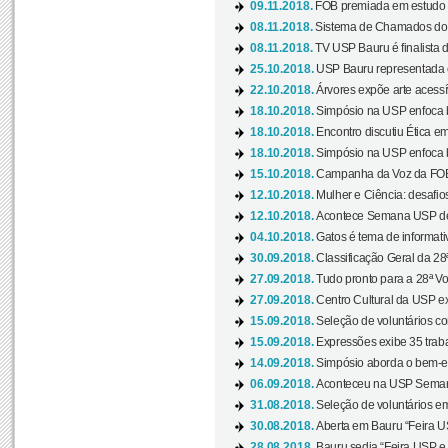
09.11.2018.
FOB premiada em estudo s
08.11.2018.
Sistema de Chamados do c
08.11.2018.
TV USP Bauru é finalista d
25.10.2018.
USP Bauru representada 
22.10.2018.
Árvores expõe arte acessí
18.10.2018.
Simpósio na USP enfoca b
18.10.2018.
Encontro discutiu Ética e
18.10.2018.
Simpósio na USP enfoca b
15.10.2018.
Campanha da Voz da FOB-
12.10.2018.
Mulher e Ciência: desafios
12.10.2018.
Acontece Semana USP de 
04.10.2018.
Gatos é tema de informativo
30.09.2018.
Classificação Geral da 28
27.09.2018.
Tudo pronto para a 28ª Vo
27.09.2018.
Centro Cultural da USP ex
15.09.2018.
Seleção de voluntários co
15.09.2018.
Expressões exibe 35 traba
14.09.2018.
Simpósio aborda o bem-es
06.09.2018.
Aconteceu na USP Semana 
31.08.2018.
Seleção de voluntários em
30.08.2018.
Aberta em Bauru “Feira US
28.08.2018.
Bauru sedia “Feira USP e as