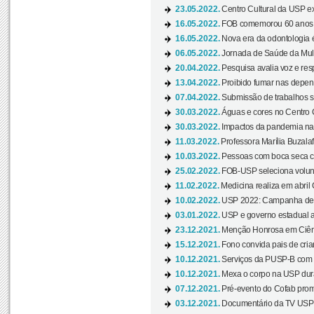
23.05.2022.
Centro Cultural da USP ex
16.05.2022.
FOB comemorou 60 anos c
16.05.2022.
Nova era da odontologia é
06.05.2022.
Jornada de Saúde da Mulhe
20.04.2022.
Pesquisa avalia voz e res
13.04.2022.
Proibido fumar nas depen
07.04.2022.
Submissão de trabalhos s
30.03.2022.
Águas e cores no Centro C
30.03.2022.
Impactos da pandemia na 
11.03.2022.
Professora Marília Buzalaf
10.03.2022.
Pessoas com boca seca co
25.02.2022.
FOB-USP seleciona voluntá
11.02.2022.
Medicina realiza em abril
10.02.2022.
USP 2022: Campanha de 
03.01.2022.
USP e governo estadual a
23.12.2021.
Menção Honrosa em Ciênc
15.12.2021.
Fono convida pais de cria
10.12.2021.
Serviços da PUSP-B com in
10.12.2021.
Mexa o corpo na USP duran
07.12.2021.
Pré-evento do Cofab prom
03.12.2021.
Documentário da TV USP 