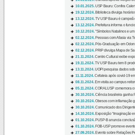
10.01.2025.
USP Bauru: Confira Calend
19.12.2024.
Biblioteca divulga horári
13.12.2024.
TV USP Bauru é campeã em 
13.12.2024.
Prefeitura informa o funci
10.12.2024.
"Símbolos Natalinos e um N
02.12.2024.
Pessoas com Afasia via Te
02.12.2024.
Pós-Graduação em Odonto
02.12.2024.
PRIP divulga Mapa de Saú
21.11.2024.
Centro Cultural exibe expo
19.11.2024.
TV USP Bauru tem 8 produçõ
13.11.2024.
UOPI pesquisa dados sobre
11.11.2024.
Cefaleia após covid-19 em
08.11.2024.
Em visita ao campus reitor
05.11.2024.
CORALUSP comemora os 8
30.10.2024.
Ciência brasileira ganha 
30.10.2024.
Obesos com inflamação ge
30.10.2024.
Comunicado dos Dirigente
14.10.2024.
Exposição “Imaginação em
01.10.2024.
PUSP-B anuncia conclus
01.10.2024.
FOB-USP promove evento O
27.09.2024.
Evento sobre Relações Pe