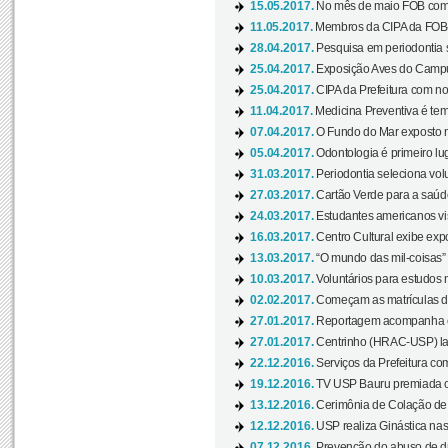
15.05.2017.
No mês de maio FOB com
11.05.2017.
Membros da CIPA da FOB
28.04.2017.
Pesquisa em periodontia s
25.04.2017.
Exposição Aves do Campu
25.04.2017.
CIPA da Prefeitura com no
11.04.2017.
Medicina Preventiva é tem
07.04.2017.
O Fundo do Mar exposto no
05.04.2017.
Odontologia é primeiro lu
31.03.2017.
Periodontia seleciona volu
27.03.2017.
Cartão Verde para a saúd
24.03.2017.
Estudantes americanos vis
16.03.2017.
Centro Cultural exibe exp
13.03.2017.
“O mundo das mil-coisas” 
10.03.2017.
Voluntários para estudos n
02.02.2017.
Começam as matrículas 
27.01.2017.
Reportagem acompanha e
27.01.2017.
Centrinho (HRAC-USP) lanç
22.12.2016.
Serviços da Prefeitura com
19.12.2016.
TV USP Bauru premiada c
13.12.2016.
Cerimônia de Colação de
12.12.2016.
USP realiza Ginástica nas
07.12.2016.
Prevenção do abuso de dr