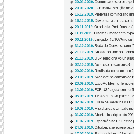
20.01.2020.
Comunicado sobre respeit
20.01.2020.
FOB realiza seleção de vol
16.12.2019.
Prefeitura com horário dife
16.12.2019.
Ouvidoria: atende à comu
20.11.2019.
Ortodontia: Prof. Janson é
11.11.2019.
Olhares Urbanos em exposi
06.11.2019.
Lançado RENOVA no camp
31.10.2019.
Roda de Conversa com “Di
21.10.2019.
Abstracionismo no Centro 
21.10.2019.
USP seleciona voluntária
02.10.2019.
Acontece no campus Seman
29.09.2019.
Realizada com sucesso 29
23.09.2019.
Acontece no campus de Ba
23.09.2019.
Expo Ao Mesmo Tempo em 
12.09.2019.
FOB-USP agora tem perfil 
05.09.2019.
TV USP renova parceria c
02.09.2019.
Curso de Medicina da FOB
19.08.2019.
Miscelânea é tema de mos
31.07.2019.
Abertas inscrições da 29ª
31.07.2019.
Exposição na USP exibe pa
24.07.2019.
Ortodontia seleciona pacie
17.07.2019.
Fonoaudiologia: Vem aí a 