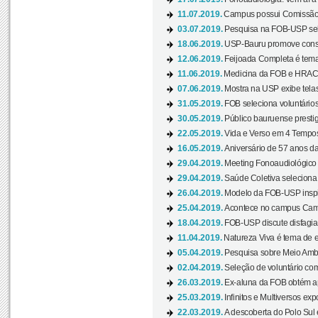
11.07.2019.
Campus possui Comissão 
03.07.2019.
Pesquisa na FOB-USP sele
18.06.2019.
USP-Bauru promove consci
12.06.2019.
Feijoada Completa é tema
11.06.2019.
Medicina da FOB e HRAC 
07.06.2019.
Mostra na USP exibe telas 
31.05.2019.
FOB seleciona voluntário
30.05.2019.
Público bauruense prestig
22.05.2019.
Vida e Verso em 4 Tempos
16.05.2019.
Aniversário de 57 anos d
29.04.2019.
Meeting Fonoaudiológico d
29.04.2019.
Saúde Coletiva seleciona 
26.04.2019.
Modelo da FOB-USP inspir
25.04.2019.
Acontece no campus Cam
18.04.2019.
FOB-USP discute disfagia 
11.04.2019.
Natureza Viva é tema de 
05.04.2019.
Pesquisa sobre Meio Ambi
02.04.2019.
Seleção de voluntário com
26.03.2019.
Ex-aluna da FOB obtém a
25.03.2019.
Infinitos e Multiversos ex
22.03.2019.
A descoberta do Polo Sul