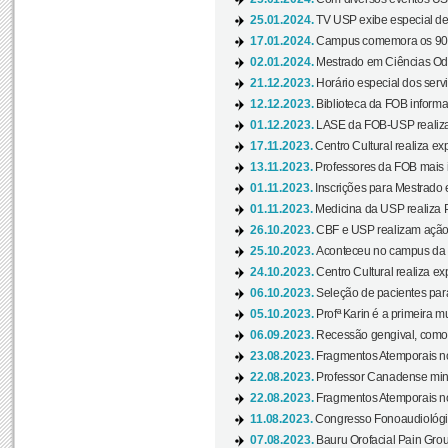
25.01.2024.
TV USP exibe especial de
17.01.2024.
Campus comemora os 90 
02.01.2024.
Mestrado em Ciências Odo
21.12.2023.
Horário especial dos servi
12.12.2023.
Biblioteca da FOB informa
01.12.2023.
LASE da FOB-USP realiza 
17.11.2023.
Centro Cultural realiza ex
13.11.2023.
Professores da FOB mais i
01.11.2023.
Inscrições para Mestrado 
01.11.2023.
Medicina da USP realiza 
26.10.2023.
CBF e USP realizam ação d
25.10.2023.
Aconteceu no campus da 
24.10.2023.
Centro Cultural realiza e
06.10.2023.
Seleção de pacientes para
05.10.2023.
Profª Karin é a primeira m
06.09.2023.
Recessão gengival, como re
23.08.2023.
Fragmentos Atemporais no
22.08.2023.
Professor Canadense minis
22.08.2023.
Fragmentos Atemporais no
11.08.2023.
Congresso Fonoaudiológic
07.08.2023.
Bauru Orofacial Pain Grou