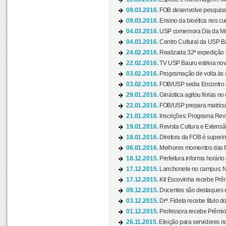
09.03.2016.
FOB desenvolve pesquisa 
09.03.2016.
Ensino da bioética nos cu
04.03.2016.
USP comemora Dia da Mulh
04.03.2016.
Centro Cultural da USP Bau
24.02.2016.
Realizada 32ª expedição
22.02.2016.
TV USP Bauru estreia nov
03.02.2016.
Programação de volta às 
03.02.2016.
FOB/USP sedia Encontro de
29.01.2016.
Ginástica agitou férias no
22.01.2016.
FOB/USP prepara matrícula
21.01.2016.
Inscrições: Programa Rev
19.01.2016.
Revista Cultura e Extensão
18.01.2016.
Diretora da FOB é superi
06.01.2016.
Melhores momentos das f
18.12.2015.
Prefeitura informa horário 
17.12.2015.
Lanchonete no campus: Nov
17.12.2015.
Kit Escovinha recebe Prêm
09.12.2015.
Docentes são destaques e
03.12.2015.
Drª. Fidela recebe título 
01.12.2015.
Professora recebe Prêmio 
26.11.2015.
Eleição para servidores no