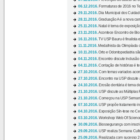
06.12.2016.
Formaturas de 2016 no Te
29.11.2016.
Dia Municipal dos Cuidado
28.11.2016.
Graduação A é a nova cam
25.11.2016.
Natal é tema de exposição 
23.11.2016.
Acontece Encontro de Bios
16.11.2016.
TV USP Bauru é finalista em
11.11.2016.
Medalhista da Olimpíada 
10.11.2016.
Orto e Odontopediatria sã
04.11.2016.
Encontro discute Inclusão
04.11.2016.
Contação de histórias é te
27.10.2016.
Com temas variados acont
27.10.2016.
Encontro na USP discute 
24.10.2016.
Erosão dentária é tema de
21.10.2016.
USP discute as Múltiplas 
21.10.2016.
Começou na USP Semana C
07.10.2016.
USP propõe tratamento ino
04.10.2016.
Exposição Sín-tese no Cen
03.10.2016.
Workshop Web Of Science
30.09.2016.
Biossegurança com inscriç
29.09.2016.
USP realiza Semana Cultur
25.09.2016.
Realizada com sucesso 26