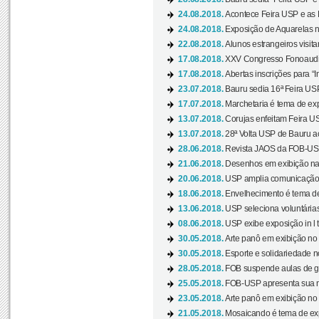
24.08.2018.
Acontece Feira USP e as Pr
24.08.2018.
Exposição de Aquarelas na
22.08.2018.
Alunos estrangeiros visit
17.08.2018.
XXV Congresso Fonoaudio
17.08.2018.
Abertas inscrições para “In
23.07.2018.
Bauru sedia 16ª Feira USP 
17.07.2018.
Marchetaria é tema de ex
13.07.2018.
Corujas enfeitam Feira USP
13.07.2018.
28ª Volta USP de Bauru a
28.06.2018.
Revista JAOS da FOB-USP
21.06.2018.
Desenhos em exibição na 
20.06.2018.
USP amplia comunicação 
18.06.2018.
Envelhecimento é tema de
13.06.2018.
USP seleciona voluntárias 
08.06.2018.
USP exibe exposição in l t
30.05.2018.
Arte panô em exibição no C
30.05.2018.
Esporte e solidariedade 
28.05.2018.
FOB suspende aulas de gr
25.05.2018.
FOB-USP apresenta sua no
23.05.2018.
Arte panô em exibição no C
21.05.2018.
Mosaicando é tema de ex