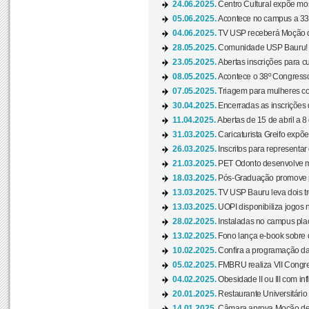
24.06.2025.
Centro Cultural expõe most
05.06.2025.
Acontece no campus a 33ª
04.06.2025.
TV USP receberá Moção d
28.05.2025.
Comunidade USP Bauru! Ve
23.05.2025.
Abertas inscrições para 
08.05.2025.
Acontece o 38º Congresso
07.05.2025.
Triagem para mulheres com
30.04.2025.
Encerradas as inscrições 
11.04.2025.
Abertas de 15 de abril a 8
31.03.2025.
Caricaturista Greifo expõ
26.03.2025.
Inscritos para representa
21.03.2025.
PET Odonto desenvolve ma
18.03.2025.
Pós-Graduação promove pal
13.03.2025.
TV USP Bauru leva dois tr
13.03.2025.
UOPI disponibiliza jogos 
28.02.2025.
Instaladas no campus pla
13.02.2025.
Fono lança e-book sobre de
10.02.2025.
Confira a programação d
05.02.2025.
FMBRU realiza VII Congr
04.02.2025.
Obesidade II ou III com i
20.01.2025.
Restaurante Universitário
14.01.2025.
Câmara aprova Moção de 