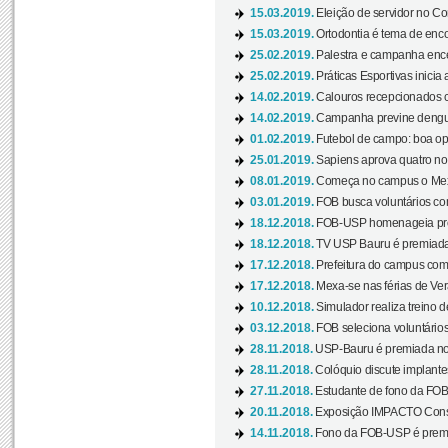
15.03.2019.
Eleição de servidor no Co
15.03.2019.
Ortodontia é tema de encon
25.02.2019.
Palestra e campanha ence
25.02.2019.
Práticas Esportivas inicia 
14.02.2019.
Calouros recepcionados 
14.02.2019.
Campanha previne dengue
01.02.2019.
Futebol de campo: boa opçã
25.01.2019.
Sapiens aprova quatro no v
08.01.2019.
Começa no campus o Mexa
03.01.2019.
FOB busca voluntários com
18.12.2018.
FOB-USP homenageia prof
18.12.2018.
TV USP Bauru é premiada 
17.12.2018.
Prefeitura do campus com h
17.12.2018.
Mexa-se nas férias de Ver
10.12.2018.
Simulador realiza treino d
03.12.2018.
FOB seleciona voluntário
28.11.2018.
USP-Bauru é premiada no 
28.11.2018.
Colóquio discute implantes
27.11.2018.
Estudante de fono da FOB
20.11.2018.
Exposição IMPACTO Consc
14.11.2018.
Fono da FOB-USP é premia