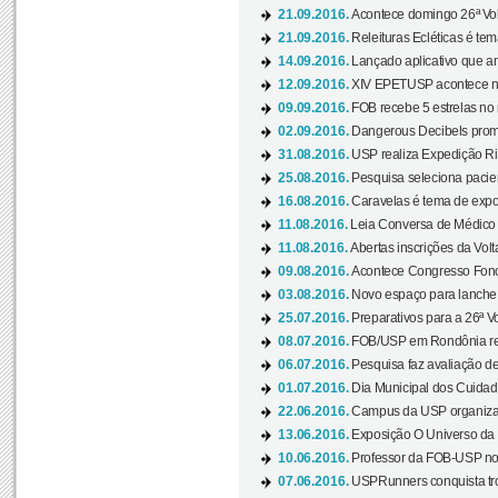
21.09.2016.
Acontece domingo 26ª Vol
21.09.2016.
Releituras Ecléticas é tem
14.09.2016.
Lançado aplicativo que a
12.09.2016.
XIV EPETUSP acontece n
09.09.2016.
FOB recebe 5 estrelas no r
02.09.2016.
Dangerous Decibels promo
31.08.2016.
USP realiza Expedição Ri
25.08.2016.
Pesquisa seleciona pacie
16.08.2016.
Caravelas é tema de expo
11.08.2016.
Leia Conversa de Médico e 
11.08.2016.
Abertas inscrições da Vol
09.08.2016.
Acontece Congresso Fonoa
03.08.2016.
Novo espaço para lanche 
25.07.2016.
Preparativos para a 26ª V
08.07.2016.
FOB/USP em Rondônia real
06.07.2016.
Pesquisa faz avaliação de
01.07.2016.
Dia Municipal dos Cuidado
22.06.2016.
Campus da USP organiza "
13.06.2016.
Exposição O Universo da C
10.06.2016.
Professor da FOB-USP no
07.06.2016.
USPRunners conquista tro