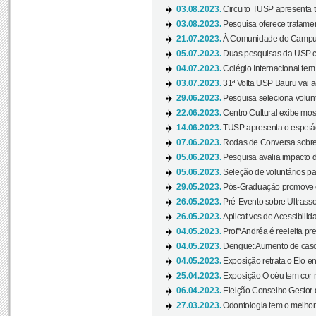
03.08.2023.
Circuito TUSP apresenta t
03.08.2023.
Pesquisa oferece tratamen
21.07.2023.
À Comunidade do Campus
05.07.2023.
Duas pesquisas da USP co
04.07.2023.
Colégio Internacional tem
03.07.2023.
31ª Volta USP Bauru vai a
29.06.2023.
Pesquisa seleciona volunt
22.06.2023.
Centro Cultural exibe mo
14.06.2023.
TUSP apresenta o espetác
07.06.2023.
Rodas de Conversa sobre
05.06.2023.
Pesquisa avalia impacto d
05.06.2023.
Seleção de voluntários pa
29.05.2023.
Pós-Graduação promove ev
26.05.2023.
Pré-Evento sobre Ultrasso
26.05.2023.
Aplicativos de Acessibilida
04.05.2023.
Profª Andréa é reeleita pr
04.05.2023.
Dengue: Aumento de casos
04.05.2023.
Exposição retrata o Elo ent
25.04.2023.
Exposição O céu tem cor 
06.04.2023.
Eleição Conselho Gestor
27.03.2023.
Odontologia tem o melho