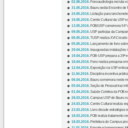
02.06.2016.
Fonoaudiologia recruta vo
31.05.2016.
Bauru sedia Encontro de M
24.05.2016.
Licitação para lanchonet
19.05.2016.
Centro Cultural da USP ex
13.05.2016.
FOB/USP comemora 54º an
09.05.2016.
USP participa da Campanh
06.05.2016.
TUSP realiza XVI Circuito
05.05.2016.
Lançamento de livro sobr
29.04.2016.
Inauguradas instalações 
19.04.2016.
FOB-USP prepara a 29ª e
18.04.2016.
Fono realiza pesquisa em m
12.04.2016.
Exposição na USP enfoca u
11.04.2016.
Disciplina incentiva prática
06.04.2016.
Bauru comemora neste mês
05.04.2016.
Seção de Pessoal traz info
01.04.2016.
Saúde Coletiva da FOB es
28.03.2016.
Campus USP de Bauru na l
24.03.2016.
Centro Cultural realiza ex
23.03.2016.
Livro discute estratégias e
18.03.2016.
FOB realiza tratamento res
18.03.2016.
Prefeitura do Campus pro
11.03.2016.
Esporte e homenagem: Mul