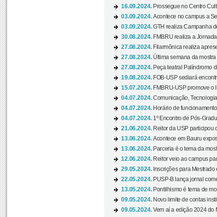
16.09.2024.
Prossegue no Centro Cultu
03.09.2024.
Acontece no campus a Sem
03.09.2024.
GTH realiza Campanha de D
30.08.2024.
FMBRU realiza a Jornada 
27.08.2024.
Filarmônica realiza apres
27.08.2024.
Última semana da mostra Aq
27.08.2024.
Peça teatral Palíndromo di
19.08.2024.
FOB-USP sediará encontro
15.07.2024.
FMBRU-USP promove o II 
04.07.2024.
Comunicação, Tecnologia
04.07.2024.
Horário de funcionamento
04.07.2024.
1º Encontro de Pós-Gradu
21.06.2024.
Reitor da USP participou 
13.06.2024.
Acontece em Bauru exposi
13.06.2024.
Parceria é o tema da mostr
12.06.2024.
Reitor veio ao campus para
29.05.2024.
Inscrições para Mestrado
22.05.2024.
PUSP-B lança jornal come
13.05.2024.
Pontilhismo é tema de most
09.05.2024.
Novo limite de contas ins
09.05.2024.
Vem aí a edição 2024 do 