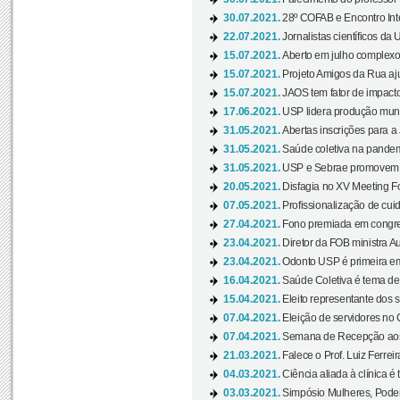
30.07.2021.
28º COFAB e Encontro Inte
22.07.2021.
Jornalistas científicos d
15.07.2021.
Aberto em julho complexo
15.07.2021.
Projeto Amigos da Rua aj
15.07.2021.
JAOS tem fator de impact
17.06.2021.
USP lidera produção mund
31.05.2021.
Abertas inscrições para a
31.05.2021.
Saúde coletiva na pandemi
31.05.2021.
USP e Sebrae promovem 
20.05.2021.
Disfagia no XV Meeting F
07.05.2021.
Profissionalização de cuid
27.04.2021.
Fono premiada em congress
23.04.2021.
Diretor da FOB ministra A
23.04.2021.
Odonto USP é primeira em
16.04.2021.
Saúde Coletiva é tema de
15.04.2021.
Eleito representante dos s
07.04.2021.
Eleição de servidores no 
07.04.2021.
Semana de Recepção aos C
21.03.2021.
Falece o Prof. Luiz Ferreir
04.03.2021.
Ciência aliada à clínica é
03.03.2021.
Simpósio Mulheres, Poder