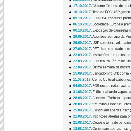
17.10.2017.
“Volumes” é tema de mostr
16.10.2017.
Tese da FOB-USP ganha 
09.10.2017.
FOB-USP conquista prêmio
06.10.2017.
Sociedade Europeia premi
06.10.2017.
Exposição de camisetas d
29.09.2017.
Acontece Semana da Músi
29.09.2017.
USP seleciona voluntários
27.09.2017.
PET discute cuidado com p
22.09.2017.
Instituições europeias pre
22.09.2017.
FOB realiza Fórum de Dis
22.09.2017.
Última semana da mostra “
15.09.2017.
Lançado livro Ortodontia 
11.09.2017.
Centro Cultural exibe a ex
04.09.2017.
FOB recebe nota máxima d
31.08.2017.
Estão acabando vagas par
28.08.2017.
Acontece “Treinando para 
28.08.2017.
“Palavras, Linhas e Cores
25.08.2017.
Continuam abertas inscriç
21.08.2017.
Inscrições abertas para o 
21.08.2017.
Cegos é tema de performa
18.08.2017.
Continuam abertas inscriç