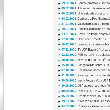
19.02.2021.
Sebrae promove curso sob
09.02.2021.
Artigo da USP selecionado
09.02.2021.
Universidade conta com nov
04.02.2021.
Conheça a Pós-Graduaçã
27.01.2021.
Vacinação contra a covid-
19.01.2021.
Projeto Sexualidade e Iso
13.01.2021.
Covid-19: Jornal aborda d
17.12.2020.
Novo site do Centro de Ed
10.12.2020.
Livro atualiza visão sobre
07.12.2020.
TV USP Bauru é finalista em
02.12.2020.
FOB no ranking de cientista
29.10.2020.
Novo portal da USP já está
15.10.2020.
Lançado livro sobre DTM e
07.10.2020.
Encerradas inscrições par
01.10.2020.
Prorrogadas inscrições da
30.09.2020.
Inscrição para Volta USP B
30.09.2020.
USP apresenta o novo Port
30.09.2020.
FOB realiza 33º Congresso
05.09.2020.
Acontece Volta USP Bauru 
19.03.2020.
Atividades culturais e esp
04.03.2020.
Crianças e eletrônicos sã