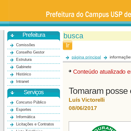
Prefeitura
da
Universidade
de
São
Paulo
-
Bauru
Prefeitura
Comissões
Conselho Gestor
página principal
informaçõe
Estrutura
Gabinete
Conteúdo atualizado
Histórico
Intranet
Tomaram posse 
Serviços
Luís Victorelli
Concurso Público
08/06/2017
Esportes
Informática
Licitações e Contratos