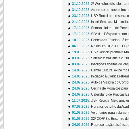
31.10.2025.
2º Workshop discute branq
31.10.2025.
Acontece em novembro a 
23.10.2025.
USP Recicla representa 
21.10.2025.
Inscrições para Mestrado
17.10.2025.
Semana Interna de Preven
17.10.2025.
SPA dos Pés para a comuni
10.10.2025.
Poeira das Estrelas... é t
06.10.2025.
No dia 15/10, o 39º COB 
19.09.2025.
USP Recicla promove Most
03.09.2025.
Setembro traz arte e cultu
03.09.2025.
Inscrições abertas do Pro
14.08.2025.
Centro Cultural exibe mos
14.08.2025.
Iniciação à Corrida retoma 
24.07.2025.
Auto de Vistoria do Corpo
24.07.2025.
Oficina de Mosaicos para 
24.07.2025.
Calendário de Práticas Esp
11.07.2025.
USP Recicla: Meio ambient
07.07.2025.
Horários de julho da Acad
01.07.2025.
Voluntários para tratament
01.07.2025.
32º COFAB e Encontro do
24.06.2025.
Representação pictórica d