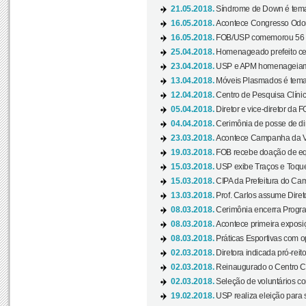
21.05.2018.
Síndrome de Down é tema
16.05.2018.
Acontece Congresso Odont
16.05.2018.
FOB/USP comemorou 56 a
25.04.2018.
Homenageado prefeito ces
23.04.2018.
USP e APM homenageiam D
13.04.2018.
Móveis Plasmados é tema 
12.04.2018.
Centro de Pesquisa Clíni
05.04.2018.
Diretor e vice-diretor da 
04.04.2018.
Cerimônia de posse de dir
23.03.2018.
Acontece Campanha da V
19.03.2018.
FOB recebe doação de eq
15.03.2018.
USP exibe Traços e Toques
15.03.2018.
CIPA da Prefeitura do Camp
13.03.2018.
Prof. Carlos assume Diret
08.03.2018.
Cerimônia encerra Progra
08.03.2018.
Acontece primeira exposiçã
08.03.2018.
Práticas Esportivas com o
02.03.2018.
Diretora indicada pró-reito
02.03.2018.
Reinaugurado o Centro Cu
02.03.2018.
Seleção de voluntários co
19.02.2018.
USP realiza eleição para 