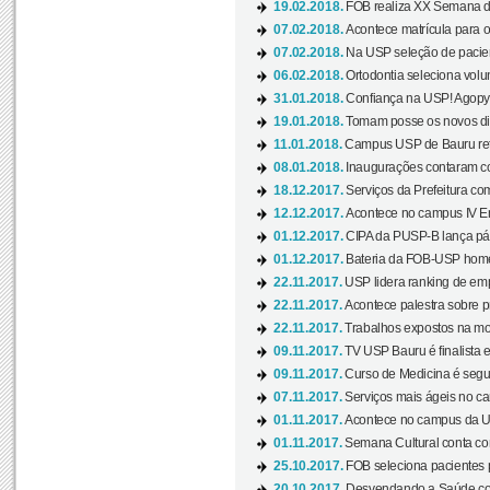
19.02.2018.
FOB realiza XX Semana d
07.02.2018.
Acontece matrícula para o
07.02.2018.
Na USP seleção de pacie
06.02.2018.
Ortodontia seleciona volun
31.01.2018.
Confiança na USP! Agopya
19.01.2018.
Tomam posse os novos dir
11.01.2018.
Campus USP de Bauru reto
08.01.2018.
Inaugurações contaram com
18.12.2017.
Serviços da Prefeitura com
12.12.2017.
Acontece no campus IV En
01.12.2017.
CIPA da PUSP-B lança pág
01.12.2017.
Bateria da FOB-USP homen
22.11.2017.
USP lidera ranking de emp
22.11.2017.
Acontece palestra sobre p
22.11.2017.
Trabalhos expostos na mos
09.11.2017.
TV USP Bauru é finalista em
09.11.2017.
Curso de Medicina é segun
07.11.2017.
Serviços mais ágeis no c
01.11.2017.
Acontece no campus da US
01.11.2017.
Semana Cultural conta co
25.10.2017.
FOB seleciona pacientes p
20.10.2017.
Desvendando a Saúde com