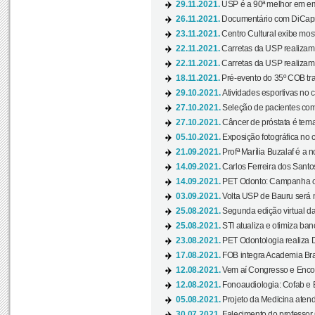
29.11.2021.
USP é a 90ª melhor em em
26.11.2021.
Documentário com DiCaprio
23.11.2021.
Centro Cultural exibe most
22.11.2021.
Carretas da USP realizam
22.11.2021.
Carretas da USP realizam
18.11.2021.
Pré-evento do 35º COB tra
29.10.2021.
Atividades esportivas no 
27.10.2021.
Seleção de pacientes com
27.10.2021.
Câncer de próstata é tema
05.10.2021.
Exposição fotográfica no
21.09.2021.
Profª Marília Buzalaf é a no
14.09.2021.
Carlos Ferreira dos Santo
14.09.2021.
PET Odonto: Campanha c
03.09.2021.
Volta USP de Bauru será n
25.08.2021.
Segunda edição virtual da 
25.08.2021.
STI atualiza e otimiza ba
23.08.2021.
PET Odontologia realiza 
17.08.2021.
FOB integra Academia Bras
12.08.2021.
Vem aí Congresso e Encont
12.08.2021.
Fonoaudiologia: Cofab e E
05.08.2021.
Projeto da Medicina atend
30.07.2021.
Falecimento do professor