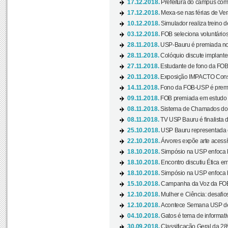
17.12.2018.
Prefeitura do campus com h
17.12.2018.
Mexa-se nas férias de Ver
10.12.2018.
Simulador realiza treino d
03.12.2018.
FOB seleciona voluntário
28.11.2018.
USP-Bauru é premiada no 
28.11.2018.
Colóquio discute implantes
27.11.2018.
Estudante de fono da FOB
20.11.2018.
Exposição IMPACTO Consc
14.11.2018.
Fono da FOB-USP é premia
09.11.2018.
FOB premiada em estudo s
08.11.2018.
Sistema de Chamados do c
08.11.2018.
TV USP Bauru é finalista d
25.10.2018.
USP Bauru representada 
22.10.2018.
Árvores expõe arte acessí
18.10.2018.
Simpósio na USP enfoca b
18.10.2018.
Encontro discutiu Ética e
18.10.2018.
Simpósio na USP enfoca b
15.10.2018.
Campanha da Voz da FOB-
12.10.2018.
Mulher e Ciência: desafios
12.10.2018.
Acontece Semana USP de 
04.10.2018.
Gatos é tema de informativo
30.09.2018.
Classificação Geral da 28