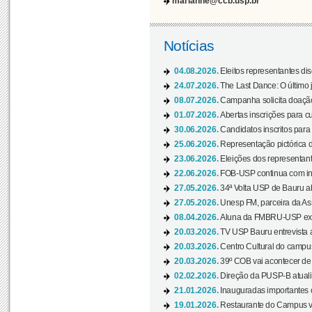
marianne@ccb.usp.br
Notícias
04.08.2026.
Eleitos representantes di
24.07.2026.
The Last Dance: O últim
08.07.2026.
Campanha solicita doação 
01.07.2026.
Abertas inscrições para c
30.06.2026.
Candidatos inscritos para 
25.06.2026.
Representação pictórica da
23.06.2026.
Eleições dos representant
22.06.2026.
FOB-USP continua com ins
27.05.2026.
34ª Volta USP de Bauru a
27.05.2026.
Unesp FM, parceira da As
08.04.2026.
Aluna da FMBRU-USP expõe
20.03.2026.
TV USP Bauru entrevista a
20.03.2026.
Centro Cultural do campus
20.03.2026.
39º COB vai acontecer de 
02.02.2026.
Direção da PUSP-B atualiz
21.01.2026.
Inauguradas importantes
19.01.2026.
Restaurante do Campus vol