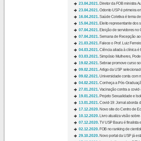
23.04.2021.
Diretor da FOB ministra A
23.04.2021.
Odonto USP é primeira em
16.04.2021.
Saúde Coletiva é tema de
15.04.2021.
Eleito representante dos s
07.04.2021.
Eleição de servidores no 
07.04.2021.
Semana de Recepção aos C
21.03.2021.
Falece o Prof. Luiz Ferreir
04.03.2021.
Ciência aliada à clínica é
03.03.2021.
Simpósio Mulheres, Poder
19.02.2021.
Sebrae promove curso sob
09.02.2021.
Artigo da USP selecionado
09.02.2021.
Universidade conta com nov
04.02.2021.
Conheça a Pós-Graduaçã
27.01.2021.
Vacinação contra a covid-
19.01.2021.
Projeto Sexualidade e Iso
13.01.2021.
Covid-19: Jornal aborda d
17.12.2020.
Novo site do Centro de Ed
10.12.2020.
Livro atualiza visão sobre
07.12.2020.
TV USP Bauru é finalista em
02.12.2020.
FOB no ranking de cientista
29.10.2020.
Novo portal da USP já está