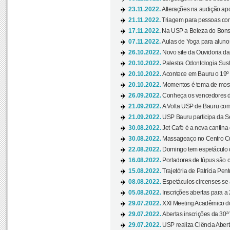
23.11.2022.
Alterações na audição apó
21.11.2022.
Triagem para pessoas com 
17.11.2022.
Na USP a Beleza do Bonsai
07.11.2022.
Aulas de Yoga para aluno
26.10.2022.
Novo site da Ouvidoria d
20.10.2022.
Palestra Odontologia Suste
20.10.2022.
Acontece em Bauru o 19º C
20.10.2022.
Momentos é tema de mostra
26.09.2022.
Conheça os vencedores da
21.09.2022.
A Volta USP de Bauru com
21.09.2022.
USP Bauru participa da S
30.08.2022.
Jet Café é a nova cantina
30.08.2022.
Massageaço no Centro Cul
22.08.2022.
Domingo tem espetáculo d
16.08.2022.
Portadores de lúpus são c
15.08.2022.
Trajetória de Patrícia Pen
08.08.2022.
Espetáculos circenses se
05.08.2022.
Inscrições abertas para a 
29.07.2022.
XXI Meeting Acadêmico do
29.07.2022.
Abertas inscrições da 30ª
29.07.2022.
USP realiza Ciência Abert