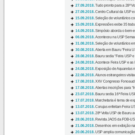
27.09.2018.
Tudo pronto para a 28ª Vo
27.09.2018.
Centro Cultural da USP ex
15.09.2018.
Seleção de voluntários co
15.09.2018.
Expressões exibe 35 traba
14.09.2018.
Simpósio aborda o bem-es
06.09.2018.
Aconteceu na USP Semana 
31.08.2018.
Seleção de voluntários em
30.08.2018.
Aberta em Bauru “Feira US
28.08.2018.
Bauru sedia “Feira USP e as
24.08.2018.
Acontece Feira USP e as Pr
24.08.2018.
Exposição de Aquarelas na
22.08.2018.
Alunos estrangeiros visit
17.08.2018.
XXV Congresso Fonoaudio
17.08.2018.
Abertas inscrições para “In
23.07.2018.
Bauru sedia 16ª Feira USP 
17.07.2018.
Marchetaria é tema de ex
13.07.2018.
Corujas enfeitam Feira USP
13.07.2018.
28ª Volta USP de Bauru a
28.06.2018.
Revista JAOS da FOB-USP
21.06.2018.
Desenhos em exibição na 
20.06.2018.
USP amplia comunicação 