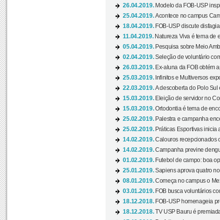
26.04.2019.
Modelo da FOB-USP inspir
25.04.2019.
Acontece no campus Cam
18.04.2019.
FOB-USP discute disfagia 
11.04.2019.
Natureza Viva é tema de 
05.04.2019.
Pesquisa sobre Meio Ambi
02.04.2019.
Seleção de voluntário com
26.03.2019.
Ex-aluna da FOB obtém a
25.03.2019.
Infinitos e Multiversos ex
22.03.2019.
A descoberta do Polo Sul
15.03.2019.
Eleição de servidor no Co
15.03.2019.
Ortodontia é tema de encon
25.02.2019.
Palestra e campanha ence
25.02.2019.
Práticas Esportivas inicia 
14.02.2019.
Calouros recepcionados 
14.02.2019.
Campanha previne dengue
01.02.2019.
Futebol de campo: boa opçã
25.01.2019.
Sapiens aprova quatro no v
08.01.2019.
Começa no campus o Mexa
03.01.2019.
FOB busca voluntários com
18.12.2018.
FOB-USP homenageia prof
18.12.2018.
TV USP Bauru é premiada 