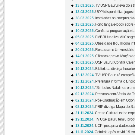
13.03.2025.
TV USP Bauru leva dois tr
13.03.2025.
UOPI disponibiliza jogos 
28.02.2025.
Instaladas no campus pla
13.02.2025.
Fono lança e-book sobre de
10.02.2025.
Confira a programação d
05.02.2025.
FMBRU realiza VII Congr
04.02.2025.
Obesidade II ou III com i
20.01.2025.
Restaurante Universitário
14.01.2025.
Câmara aprova Moção de 
10.01.2025.
USP Bauru: Confira Calend
19.12.2024.
Biblioteca divulga horári
13.12.2024.
TV USP Bauru é campeã em 
13.12.2024.
Prefeitura informa o funci
10.12.2024.
"Símbolos Natalinos e um N
02.12.2024.
Pessoas com Afasia via Te
02.12.2024.
Pós-Graduação em Odonto
02.12.2024.
PRIP divulga Mapa de Saú
21.11.2024.
Centro Cultural exibe expo
19.11.2024.
TV USP Bauru tem 8 produçõ
13.11.2024.
UOPI pesquisa dados sobre
11.11.2024.
Cefaleia após covid-19 em