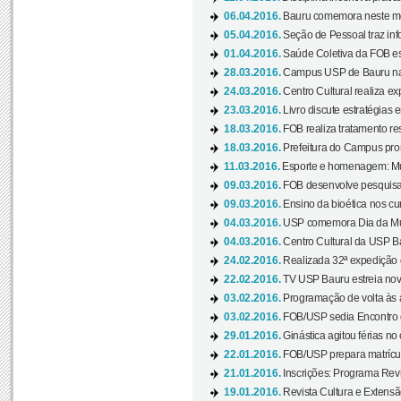
06.04.2016.
Bauru comemora neste mês
05.04.2016.
Seção de Pessoal traz info
01.04.2016.
Saúde Coletiva da FOB es
28.03.2016.
Campus USP de Bauru na l
24.03.2016.
Centro Cultural realiza ex
23.03.2016.
Livro discute estratégias e
18.03.2016.
FOB realiza tratamento res
18.03.2016.
Prefeitura do Campus pro
11.03.2016.
Esporte e homenagem: Mul
09.03.2016.
FOB desenvolve pesquisa 
09.03.2016.
Ensino da bioética nos cu
04.03.2016.
USP comemora Dia da Mulh
04.03.2016.
Centro Cultural da USP Bau
24.02.2016.
Realizada 32ª expedição
22.02.2016.
TV USP Bauru estreia nov
03.02.2016.
Programação de volta às 
03.02.2016.
FOB/USP sedia Encontro de
29.01.2016.
Ginástica agitou férias no
22.01.2016.
FOB/USP prepara matrícula
21.01.2016.
Inscrições: Programa Rev
19.01.2016.
Revista Cultura e Extensão