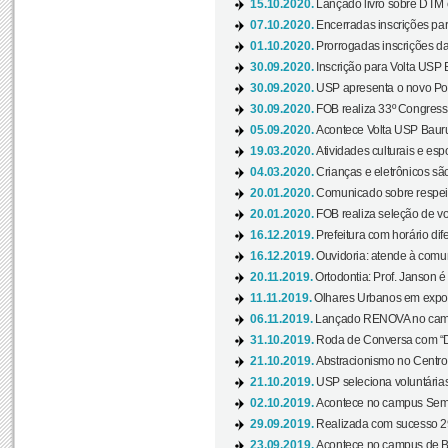
15.10.2020.
Lançado livro sobre DTM e
07.10.2020.
Encerradas inscrições par
01.10.2020.
Prorrogadas inscrições da
30.09.2020.
Inscrição para Volta USP B
30.09.2020.
USP apresenta o novo Port
30.09.2020.
FOB realiza 33º Congresso
05.09.2020.
Acontece Volta USP Bauru 
19.03.2020.
Atividades culturais e esp
04.03.2020.
Crianças e eletrônicos sã
20.01.2020.
Comunicado sobre respeit
20.01.2020.
FOB realiza seleção de vol
16.12.2019.
Prefeitura com horário dife
16.12.2019.
Ouvidoria: atende à comu
20.11.2019.
Ortodontia: Prof. Janson é
11.11.2019.
Olhares Urbanos em exposi
06.11.2019.
Lançado RENOVA no camp
31.10.2019.
Roda de Conversa com “Di
21.10.2019.
Abstracionismo no Centro 
21.10.2019.
USP seleciona voluntária
02.10.2019.
Acontece no campus Seman
29.09.2019.
Realizada com sucesso 29
23.09.2019.
Acontece no campus de Ba