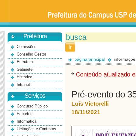
Prefeitura
da
Universidade
de
São
Paulo
-
Bauru
Prefeitura
Comissões
Conselho Gestor
página principal
informaçõe
Estrutura
Gabinete
Conteúdo atualizado
Histórico
Intranet
Pré-evento do 3
Serviços
Luís Victorelli
Concurso Público
18/11/2021
Esportes
Informática
Licitações e Contratos