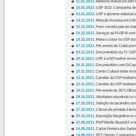
11.02.2022.
Medicina realiza em abril
10.02.2022.
USP 2022: Campanha de 
03.01.2022.
USP e governo estadual a
23.12.2021.
Menção Honrosa em Ciênc
15.12.2021.
Fono convida pais de cria
10.12.2021.
Serviços da PUSP-B com in
10.12.2021.
Mexa o corpo na USP duran
07.12.2021.
Pré-evento do Cofab prom
03.12.2021.
Documentário da TV USP 
29.11.2021.
USP é a 90ª melhor em em
26.11.2021.
Documentário com DiCaprio
23.11.2021.
Centro Cultural exibe most
22.11.2021.
Carretas da USP realizam
22.11.2021.
Carretas da USP realizam
18.11.2021.
Pré-evento do 35º COB tra
29.10.2021.
Atividades esportivas no 
27.10.2021.
Seleção de pacientes com
27.10.2021.
Câncer de próstata é tema
05.10.2021.
Exposição fotográfica no
21.09.2021.
Profª Marília Buzalaf é a no
14.09.2021.
Carlos Ferreira dos Santo
14.09.2021.
PET Odonto: Campanha c