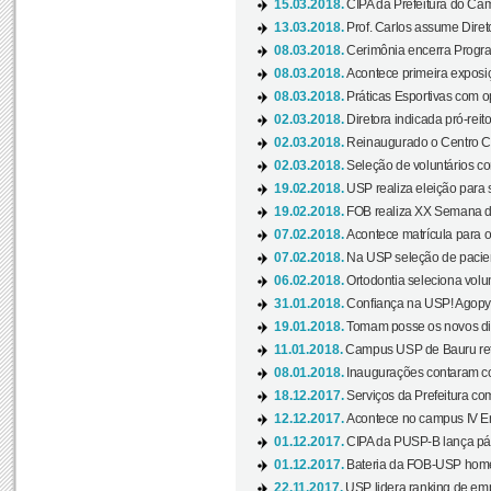
15.03.2018.
CIPA da Prefeitura do Camp
13.03.2018.
Prof. Carlos assume Diret
08.03.2018.
Cerimônia encerra Progra
08.03.2018.
Acontece primeira exposiçã
08.03.2018.
Práticas Esportivas com o
02.03.2018.
Diretora indicada pró-reito
02.03.2018.
Reinaugurado o Centro Cu
02.03.2018.
Seleção de voluntários co
19.02.2018.
USP realiza eleição para 
19.02.2018.
FOB realiza XX Semana d
07.02.2018.
Acontece matrícula para o
07.02.2018.
Na USP seleção de pacie
06.02.2018.
Ortodontia seleciona volun
31.01.2018.
Confiança na USP! Agopya
19.01.2018.
Tomam posse os novos dir
11.01.2018.
Campus USP de Bauru reto
08.01.2018.
Inaugurações contaram com
18.12.2017.
Serviços da Prefeitura com
12.12.2017.
Acontece no campus IV En
01.12.2017.
CIPA da PUSP-B lança pág
01.12.2017.
Bateria da FOB-USP homen
22.11.2017.
USP lidera ranking de emp