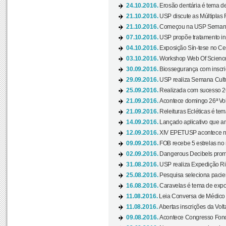
24.10.2016.
Erosão dentária é tema de
21.10.2016.
USP discute as Múltiplas 
21.10.2016.
Começou na USP Semana C
07.10.2016.
USP propõe tratamento ino
04.10.2016.
Exposição Sín-tese no Cen
03.10.2016.
Workshop Web Of Science
30.09.2016.
Biossegurança com inscriç
29.09.2016.
USP realiza Semana Cultur
25.09.2016.
Realizada com sucesso 26
21.09.2016.
Acontece domingo 26ª Vol
21.09.2016.
Releituras Ecléticas é tem
14.09.2016.
Lançado aplicativo que a
12.09.2016.
XIV EPETUSP acontece n
09.09.2016.
FOB recebe 5 estrelas no r
02.09.2016.
Dangerous Decibels promo
31.08.2016.
USP realiza Expedição Ri
25.08.2016.
Pesquisa seleciona pacie
16.08.2016.
Caravelas é tema de expo
11.08.2016.
Leia Conversa de Médico e 
11.08.2016.
Abertas inscrições da Vol
09.08.2016.
Acontece Congresso Fonoa