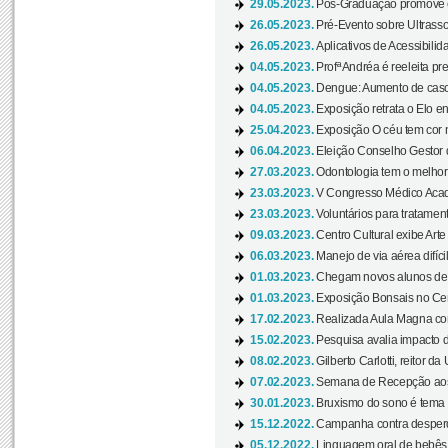
29.05.2023.
Pós-Graduação promove ev
26.05.2023.
Pré-Evento sobre Ultrasso
26.05.2023.
Aplicativos de Acessibilida
04.05.2023.
Profª Andréa é reeleita pr
04.05.2023.
Dengue: Aumento de casos
04.05.2023.
Exposição retrata o Elo ent
25.04.2023.
Exposição O céu tem cor 
06.04.2023.
Eleição Conselho Gestor
27.03.2023.
Odontologia tem o melho
23.03.2023.
V Congresso Médico Acad
23.03.2023.
Voluntários para tratamento
09.03.2023.
Centro Cultural exibe Arte
06.03.2023.
Manejo de via aérea difíci
01.03.2023.
Chegam novos alunos de O
01.03.2023.
Exposição Bonsais no Cent
17.02.2023.
Realizada Aula Magna com 
15.02.2023.
Pesquisa avalia impacto d
08.02.2023.
Gilberto Carlotti, reitor d
07.02.2023.
Semana de Recepção aos
30.01.2023.
Bruxismo do sono é tema d
15.12.2022.
Campanha contra desperdí
05.12.2022.
Linguagem oral de bebês 