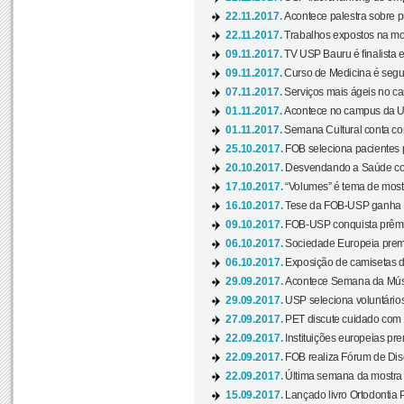
22.11.2017.
Acontece palestra sobre p
22.11.2017.
Trabalhos expostos na mos
09.11.2017.
TV USP Bauru é finalista em
09.11.2017.
Curso de Medicina é segun
07.11.2017.
Serviços mais ágeis no c
01.11.2017.
Acontece no campus da US
01.11.2017.
Semana Cultural conta co
25.10.2017.
FOB seleciona pacientes p
20.10.2017.
Desvendando a Saúde com
17.10.2017.
“Volumes” é tema de mostr
16.10.2017.
Tese da FOB-USP ganha 
09.10.2017.
FOB-USP conquista prêmio
06.10.2017.
Sociedade Europeia premi
06.10.2017.
Exposição de camisetas d
29.09.2017.
Acontece Semana da Músi
29.09.2017.
USP seleciona voluntários
27.09.2017.
PET discute cuidado com p
22.09.2017.
Instituições europeias pre
22.09.2017.
FOB realiza Fórum de Dis
22.09.2017.
Última semana da mostra “
15.09.2017.
Lançado livro Ortodontia 