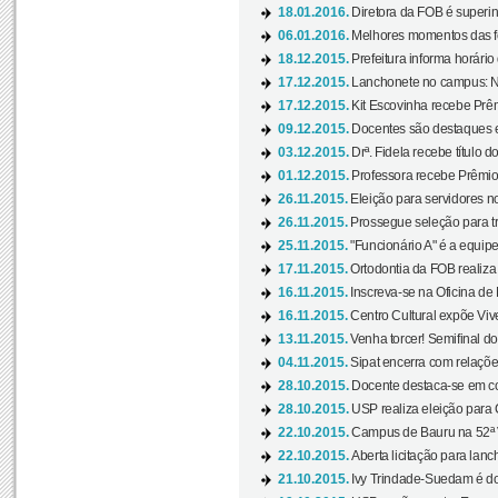
18.01.2016.
Diretora da FOB é superi
06.01.2016.
Melhores momentos das f
18.12.2015.
Prefeitura informa horário 
17.12.2015.
Lanchonete no campus: Nov
17.12.2015.
Kit Escovinha recebe Prêm
09.12.2015.
Docentes são destaques e
03.12.2015.
Drª. Fidela recebe título 
01.12.2015.
Professora recebe Prêmio 
26.11.2015.
Eleição para servidores no
26.11.2015.
Prossegue seleção para tr
25.11.2015.
"Funcionário A" é a equip
17.11.2015.
Ortodontia da FOB realiza 
16.11.2015.
Inscreva-se na Oficina de
16.11.2015.
Centro Cultural expõe Vive
13.11.2015.
Venha torcer! Semifinal 
04.11.2015.
Sipat encerra com relações
28.10.2015.
Docente destaca-se em con
28.10.2015.
USP realiza eleição para C
22.10.2015.
Campus de Bauru na 52ª V
22.10.2015.
Aberta licitação para lan
21.10.2015.
Ivy Trindade-Suedam é do