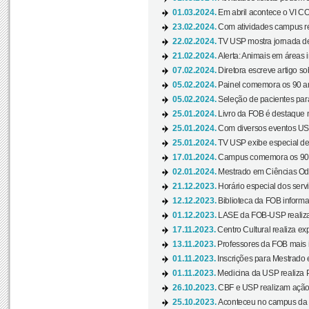
01.03.2024.
Em abril acontece o VI C
23.02.2024.
Com atividades campus re
22.02.2024.
TV USP mostra jornada de
21.02.2024.
Alerta: Animais em áreas 
07.02.2024.
Diretora escreve artigo s
05.02.2024.
Painel comemora os 90 an
05.02.2024.
Seleção de pacientes para
25.01.2024.
Livro da FOB é destaque 
25.01.2024.
Com diversos eventos US
25.01.2024.
TV USP exibe especial de
17.01.2024.
Campus comemora os 90 
02.01.2024.
Mestrado em Ciências Odo
21.12.2023.
Horário especial dos servi
12.12.2023.
Biblioteca da FOB informa
01.12.2023.
LASE da FOB-USP realiza 
17.11.2023.
Centro Cultural realiza ex
13.11.2023.
Professores da FOB mais i
01.11.2023.
Inscrições para Mestrado 
01.11.2023.
Medicina da USP realiza 
26.10.2023.
CBF e USP realizam ação d
25.10.2023.
Aconteceu no campus da 