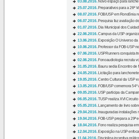
03.08.2016.
Novo espaço para lanche 
25.07.2016.
Preparativos para a 26ª V
08.07.2016.
FOB/USP em Rondônia real
06.07.2016.
Pesquisa faz avaliação de
01.07.2016.
Dia Municipal dos Cuidado
22.06.2016.
Campus da USP organiza "
13.06.2016.
Exposição O Universo da C
10.06.2016.
Professor da FOB-USP no
07.06.2016.
USPRunners conquista tro
02.06.2016.
Fonoaudiologia recruta vo
31.05.2016.
Bauru sedia Encontro de M
24.05.2016.
Licitação para lanchonet
19.05.2016.
Centro Cultural da USP ex
13.05.2016.
FOB/USP comemora 54º an
09.05.2016.
USP participa da Campanh
06.05.2016.
TUSP realiza XVI Circuito
05.05.2016.
Lançamento de livro sobr
29.04.2016.
Inauguradas instalações 
19.04.2016.
FOB-USP prepara a 29ª e
18.04.2016.
Fono realiza pesquisa em m
12.04.2016.
Exposição na USP enfoca u
11.04.2016.
Disciplina incentiva prática