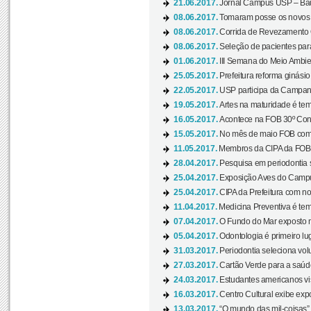
21.06.2017.
Jornal Campus USP – Baur
08.06.2017.
Tomaram posse os novos
08.06.2017.
Corrida de Revezamento 
08.06.2017.
Seleção de pacientes para
01.06.2017.
III Semana do Meio Ambie
25.05.2017.
Prefeitura reforma ginási
22.05.2017.
USP participa da Campanh
19.05.2017.
Artes na maturidade é tem
16.05.2017.
Acontece na FOB 30º Cong
15.05.2017.
No mês de maio FOB com
11.05.2017.
Membros da CIPA da FOB
28.04.2017.
Pesquisa em periodontia s
25.04.2017.
Exposição Aves do Campu
25.04.2017.
CIPA da Prefeitura com no
11.04.2017.
Medicina Preventiva é tem
07.04.2017.
O Fundo do Mar exposto no
05.04.2017.
Odontologia é primeiro lu
31.03.2017.
Periodontia seleciona volu
27.03.2017.
Cartão Verde para a saúd
24.03.2017.
Estudantes americanos vis
16.03.2017.
Centro Cultural exibe exp
13.03.2017.
“O mundo das mil-coisas” 