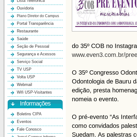
Lista Telefônica
Ouvidoria
Plano Diretor do Campus
Portal Transparência
Restaurante
Saúde
do 35º COB no Instagr
Seção de Pessoal
www.even3.com.br/pre
Segurança e Acessos
Serviço Social
TV USP
O 35º Congresso Odonto
Volta USP
Odontologia de Bauru d
Webmail
edição, presta homena
Wifi USP-Visitantes
nomeia o evento.
Informações
Boletins CIPA
O pré-evento “As Inter
Eventos
como convidados palest
Fale Conosco
Suedam. As palestras 