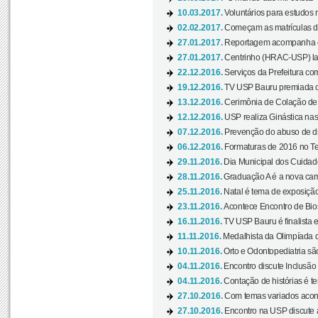
10.03.2017.
Voluntários para estudos n
02.02.2017.
Começam as matrículas 
27.01.2017.
Reportagem acompanha e
27.01.2017.
Centrinho (HRAC-USP) lanç
22.12.2016.
Serviços da Prefeitura com
19.12.2016.
TV USP Bauru premiada c
13.12.2016.
Cerimônia de Colação de
12.12.2016.
USP realiza Ginástica nas
07.12.2016.
Prevenção do abuso de dr
06.12.2016.
Formaturas de 2016 no Te
29.11.2016.
Dia Municipal dos Cuidado
28.11.2016.
Graduação A é a nova cam
25.11.2016.
Natal é tema de exposição 
23.11.2016.
Acontece Encontro de Bios
16.11.2016.
TV USP Bauru é finalista em
11.11.2016.
Medalhista da Olimpíada 
10.11.2016.
Orto e Odontopediatria sã
04.11.2016.
Encontro discute Inclusão
04.11.2016.
Contação de histórias é te
27.10.2016.
Com temas variados acont
27.10.2016.
Encontro na USP discute 