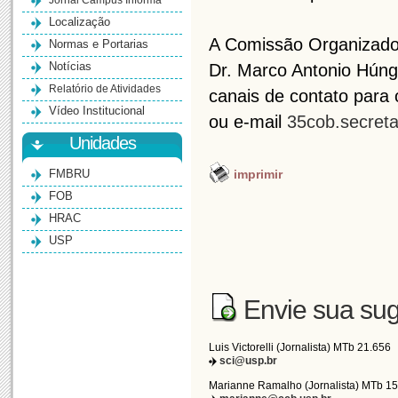
Jornal Campus Informa
Localização
A Comissão Organizador
Normas e Portarias
Notícias
Dr. Marco Antonio Húnga
Relatório de Atividades
canais de contato par
Vídeo Institucional
ou e-mail
35cob.secreta
Unidades
FMBRU
imprimir
FOB
HRAC
USP
Envie sua sug
Luis Victorelli (Jornalista) MTb 21.656
sci@usp.br
Marianne Ramalho (Jornalista) MTb 1