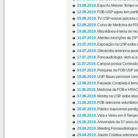
23.09.2019.
Expo Ao Mesmo Tempo em 
12.09.2019.
FOB-USP agora tem perfil 
05.09.2019.
TV USP renova parceria c
02.09.2019.
Curso de Medicina da FOB
19.08.2019.
Miscelânea é tema de mos
31.07.2019.
Abertas inscrições da 29ª
31.07.2019.
Exposição na USP exibe pa
24.07.2019.
Ortodontia seleciona pacie
17.07.2019.
Fonoaudiologia: Vem aí a 
11.07.2019.
Campus possui Comissão 
03.07.2019.
Pesquisa na FOB-USP sele
18.06.2019.
USP-Bauru promove consci
12.06.2019.
Feijoada Completa é tema
11.06.2019.
Medicina da FOB e HRAC 
07.06.2019.
Mostra na USP exibe telas 
31.05.2019.
FOB seleciona voluntário
30.05.2019.
Público bauruense prestig
22.05.2019.
Vida e Verso em 4 Tempos
16.05.2019.
Aniversário de 57 anos d
29.04.2019.
Meeting Fonoaudiológico d
29.04.2019.
Saúde Coletiva seleciona 