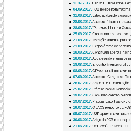
11.09.2017.
Centro Cultural exibe a ex
04.09.2017.
FOB recebe nota máxima d
31.08.2017.
Estão acabando vagas par
28.08.2017.
Acontece “Treinando para 
28.08.2017.
“Palavras, Linhas e Cores
25.08.2017.
Continuam abertas inscriç
21.08.2017.
Inscrições abertas para o 
21.08.2017.
Cegos é tema de performa
18.08.2017.
Continuam abertas inscriç
18.08.2017.
Aquarelando é tema de mos
18.08.2017.
Encontro Internacional de 
08.08.2017.
CIPAs capacitam novos m
07.08.2017.
Acontece Congresso Fonoa
28.07.2017.
Artigo discute orientação 
25.07.2017.
Prótese Parcial Removível
19.07.2017.
Comissão contra violênci
19.07.2017.
Práticas Esportivas divulg
19.07.2017.
O JAOS periódico da FOB d
05.07.2017.
USP aprova novo curso de
30.06.2017.
Artigo da FOB é destaque e
21.06.2017.
USP expõe Palavras, Linh