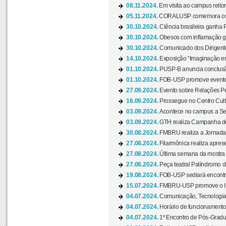
08.11.2024.
Em visita ao campus reitor
05.11.2024.
CORALUSP comemora os 8
30.10.2024.
Ciência brasileira ganha 
30.10.2024.
Obesos com inflamação ge
30.10.2024.
Comunicado dos Dirigente
14.10.2024.
Exposição “Imaginação em
01.10.2024.
PUSP-B anuncia conclus
01.10.2024.
FOB-USP promove evento O
27.09.2024.
Evento sobre Relações Pe
16.09.2024.
Prossegue no Centro Cultu
03.09.2024.
Acontece no campus a Sem
03.09.2024.
GTH realiza Campanha de D
30.08.2024.
FMBRU realiza a Jornada 
27.08.2024.
Filarmônica realiza apres
27.08.2024.
Última semana da mostra Aq
27.08.2024.
Peça teatral Palíndromo di
19.08.2024.
FOB-USP sediará encontro
15.07.2024.
FMBRU-USP promove o II 
04.07.2024.
Comunicação, Tecnologia
04.07.2024.
Horário de funcionamento
04.07.2024.
1º Encontro de Pós-Gradu