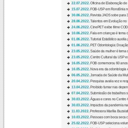
22.07.2022.
Oficina de Elaboração de 
15.07.2022.
FOB-USP em Rondônia rea
30.06.2022.
Revista JAOS sobe para 3
28.06.2022.
Talentos em Evolução no C
24.06.2022.
CinePET exibe filme CODA 
10.06.2022.
Fala em crianças é tema d
01.06.2022.
Tutorial Estatístico auxilia
01.06.2022.
PET Odontologia: Doação
23.05.2022.
Saúde da mulher é tema d
23.05.2022.
Centro Cultural da USP ex
16.05.2022.
FOB comemorou 60 anos c
16.05.2022.
Nova era da odontologia é
06.05.2022.
Jornada de Saúde da Mulhe
20.04.2022.
Pesquisa avalia voz e res
13.04.2022.
Proibido fumar nas depen
07.04.2022.
Submissão de trabalhos s
30.03.2022.
Águas e cores no Centro C
30.03.2022.
Impactos da pandemia na 
11.03.2022.
Professora Marília Buzalaf
10.03.2022.
Pessoas com boca seca co
25.02.2022.
FOB-USP seleciona voluntá