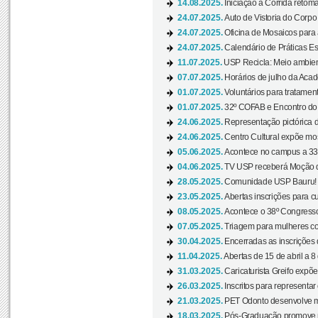
14.08.2025.
Iniciação à Corrida retoma 
24.07.2025.
Auto de Vistoria do Corpo
24.07.2025.
Oficina de Mosaicos para 
24.07.2025.
Calendário de Práticas Esp
11.07.2025.
USP Recicla: Meio ambient
07.07.2025.
Horários de julho da Acad
01.07.2025.
Voluntários para tratament
01.07.2025.
32º COFAB e Encontro do
24.06.2025.
Representação pictórica d
24.06.2025.
Centro Cultural expõe most
05.06.2025.
Acontece no campus a 33ª
04.06.2025.
TV USP receberá Moção d
28.05.2025.
Comunidade USP Bauru! Ve
23.05.2025.
Abertas inscrições para 
08.05.2025.
Acontece o 38º Congresso
07.05.2025.
Triagem para mulheres com
30.04.2025.
Encerradas as inscrições 
11.04.2025.
Abertas de 15 de abril a 8
31.03.2025.
Caricaturista Greifo expõ
26.03.2025.
Inscritos para representa
21.03.2025.
PET Odonto desenvolve ma
18.03.2025.
Pós-Graduação promove pal