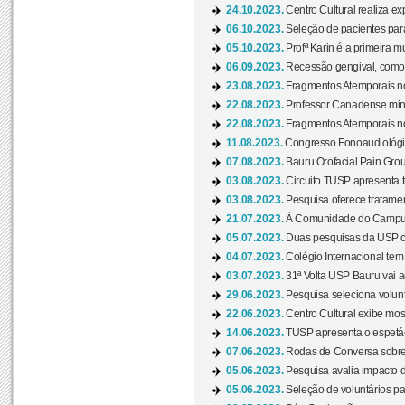
24.10.2023.
Centro Cultural realiza e
06.10.2023.
Seleção de pacientes para
05.10.2023.
Profª Karin é a primeira m
06.09.2023.
Recessão gengival, como re
23.08.2023.
Fragmentos Atemporais no
22.08.2023.
Professor Canadense minis
22.08.2023.
Fragmentos Atemporais no
11.08.2023.
Congresso Fonoaudiológic
07.08.2023.
Bauru Orofacial Pain Grou
03.08.2023.
Circuito TUSP apresenta t
03.08.2023.
Pesquisa oferece tratamen
21.07.2023.
À Comunidade do Campus
05.07.2023.
Duas pesquisas da USP co
04.07.2023.
Colégio Internacional tem
03.07.2023.
31ª Volta USP Bauru vai a
29.06.2023.
Pesquisa seleciona volunt
22.06.2023.
Centro Cultural exibe mo
14.06.2023.
TUSP apresenta o espetác
07.06.2023.
Rodas de Conversa sobre
05.06.2023.
Pesquisa avalia impacto d
05.06.2023.
Seleção de voluntários pa