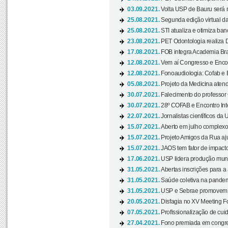
03.09.2021.
Volta USP de Bauru será n
25.08.2021.
Segunda edição virtual da 
25.08.2021.
STI atualiza e otimiza ba
23.08.2021.
PET Odontologia realiza 
17.08.2021.
FOB integra Academia Bras
12.08.2021.
Vem aí Congresso e Encont
12.08.2021.
Fonoaudiologia: Cofab e E
05.08.2021.
Projeto da Medicina atend
30.07.2021.
Falecimento do professor
30.07.2021.
28º COFAB e Encontro Inte
22.07.2021.
Jornalistas científicos d
15.07.2021.
Aberto em julho complexo
15.07.2021.
Projeto Amigos da Rua aj
15.07.2021.
JAOS tem fator de impact
17.06.2021.
USP lidera produção mund
31.05.2021.
Abertas inscrições para a
31.05.2021.
Saúde coletiva na pandemi
31.05.2021.
USP e Sebrae promovem 
20.05.2021.
Disfagia no XV Meeting F
07.05.2021.
Profissionalização de cuid
27.04.2021.
Fono premiada em congress