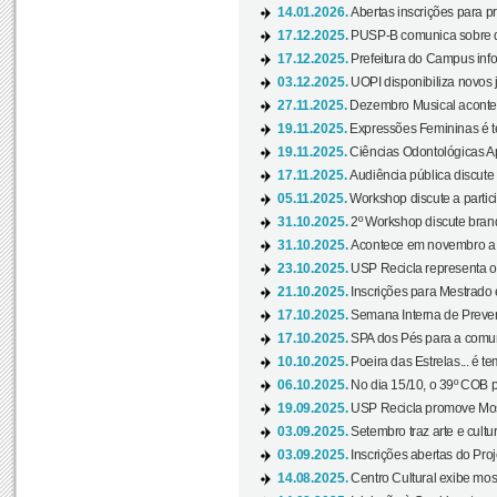
14.01.2026.
Abertas inscrições para p
17.12.2025.
PUSP-B comunica sobre de
17.12.2025.
Prefeitura do Campus info
03.12.2025.
UOPI disponibiliza novos 
27.11.2025.
Dezembro Musical acontec
19.11.2025.
Expressões Femininas é te
19.11.2025.
Ciências Odontológicas Ap
17.11.2025.
Audiência pública discute
05.11.2025.
Workshop discute a partic
31.10.2025.
2º Workshop discute branq
31.10.2025.
Acontece em novembro a 
23.10.2025.
USP Recicla representa 
21.10.2025.
Inscrições para Mestrado
17.10.2025.
Semana Interna de Preven
17.10.2025.
SPA dos Pés para a comuni
10.10.2025.
Poeira das Estrelas... é t
06.10.2025.
No dia 15/10, o 39º COB 
19.09.2025.
USP Recicla promove Most
03.09.2025.
Setembro traz arte e cultu
03.09.2025.
Inscrições abertas do Pro
14.08.2025.
Centro Cultural exibe mos