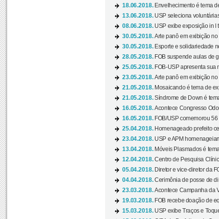
18.06.2018.
Envelhecimento é tema de
13.06.2018.
USP seleciona voluntárias 
08.06.2018.
USP exibe exposição in l t
30.05.2018.
Arte panô em exibição no C
30.05.2018.
Esporte e solidariedade 
28.05.2018.
FOB suspende aulas de gr
25.05.2018.
FOB-USP apresenta sua no
23.05.2018.
Arte panô em exibição no C
21.05.2018.
Mosaicando é tema de ex
21.05.2018.
Síndrome de Down é tema
16.05.2018.
Acontece Congresso Odont
16.05.2018.
FOB/USP comemorou 56 a
25.04.2018.
Homenageado prefeito ces
23.04.2018.
USP e APM homenageiam D
13.04.2018.
Móveis Plasmados é tema 
12.04.2018.
Centro de Pesquisa Clíni
05.04.2018.
Diretor e vice-diretor da 
04.04.2018.
Cerimônia de posse de dir
23.03.2018.
Acontece Campanha da V
19.03.2018.
FOB recebe doação de eq
15.03.2018.
USP exibe Traços e Toques