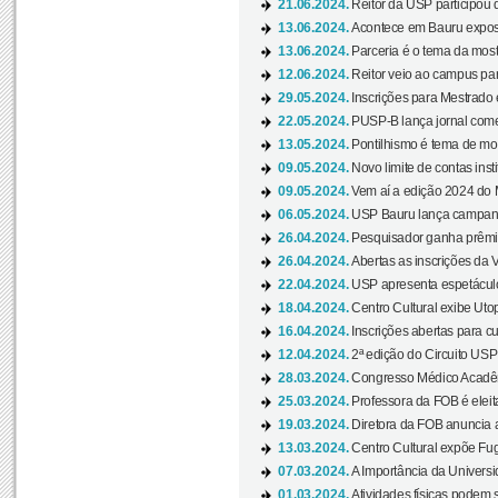
21.06.2024.
Reitor da USP participou 
13.06.2024.
Acontece em Bauru exposi
13.06.2024.
Parceria é o tema da mostr
12.06.2024.
Reitor veio ao campus para
29.05.2024.
Inscrições para Mestrado
22.05.2024.
PUSP-B lança jornal come
13.05.2024.
Pontilhismo é tema de most
09.05.2024.
Novo limite de contas ins
09.05.2024.
Vem aí a edição 2024 do 
06.05.2024.
USP Bauru lança campanha
26.04.2024.
Pesquisador ganha prêmio 
26.04.2024.
Abertas as inscrições da 
22.04.2024.
USP apresenta espetáculo
18.04.2024.
Centro Cultural exibe Utop
16.04.2024.
Inscrições abertas para 
12.04.2024.
2ª edição do Circuito USP
28.03.2024.
Congresso Médico Acadêm
25.03.2024.
Professora da FOB é eleita
19.03.2024.
Diretora da FOB anuncia 
13.03.2024.
Centro Cultural expõe Fug
07.03.2024.
A Importância da Universi
01.03.2024.
Atividades físicas podem 