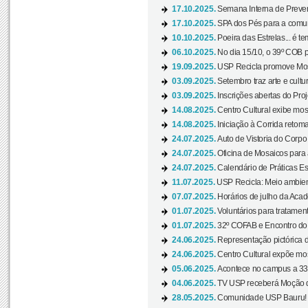
17.10.2025.
Semana Interna de Preven
17.10.2025.
SPA dos Pés para a comuni
10.10.2025.
Poeira das Estrelas... é t
06.10.2025.
No dia 15/10, o 39º COB 
19.09.2025.
USP Recicla promove Most
03.09.2025.
Setembro traz arte e cultu
03.09.2025.
Inscrições abertas do Pro
14.08.2025.
Centro Cultural exibe mos
14.08.2025.
Iniciação à Corrida retoma 
24.07.2025.
Auto de Vistoria do Corpo
24.07.2025.
Oficina de Mosaicos para 
24.07.2025.
Calendário de Práticas Esp
11.07.2025.
USP Recicla: Meio ambient
07.07.2025.
Horários de julho da Acad
01.07.2025.
Voluntários para tratament
01.07.2025.
32º COFAB e Encontro do
24.06.2025.
Representação pictórica d
24.06.2025.
Centro Cultural expõe most
05.06.2025.
Acontece no campus a 33ª
04.06.2025.
TV USP receberá Moção d
28.05.2025.
Comunidade USP Bauru! Ve