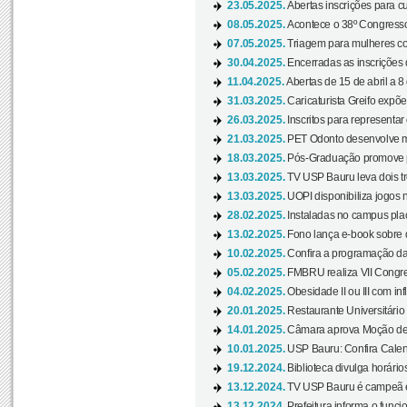
23.05.2025.
Abertas inscrições para 
08.05.2025.
Acontece o 38º Congresso
07.05.2025.
Triagem para mulheres com
30.04.2025.
Encerradas as inscrições 
11.04.2025.
Abertas de 15 de abril a 8
31.03.2025.
Caricaturista Greifo expõ
26.03.2025.
Inscritos para representa
21.03.2025.
PET Odonto desenvolve ma
18.03.2025.
Pós-Graduação promove pal
13.03.2025.
TV USP Bauru leva dois tr
13.03.2025.
UOPI disponibiliza jogos 
28.02.2025.
Instaladas no campus pla
13.02.2025.
Fono lança e-book sobre de
10.02.2025.
Confira a programação d
05.02.2025.
FMBRU realiza VII Congr
04.02.2025.
Obesidade II ou III com i
20.01.2025.
Restaurante Universitário
14.01.2025.
Câmara aprova Moção de 
10.01.2025.
USP Bauru: Confira Calend
19.12.2024.
Biblioteca divulga horári
13.12.2024.
TV USP Bauru é campeã em 
13.12.2024.
Prefeitura informa o funci