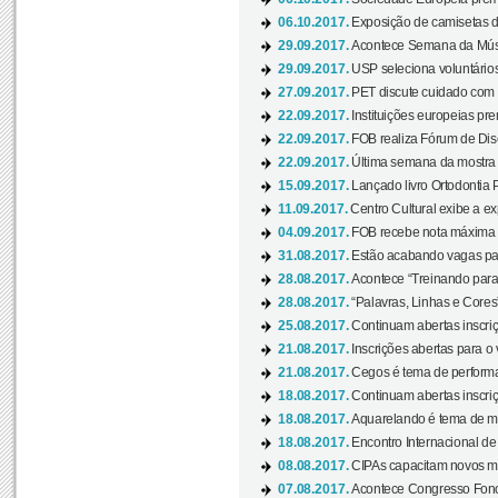
06.10.2017.
Exposição de camisetas d
29.09.2017.
Acontece Semana da Músi
29.09.2017.
USP seleciona voluntários
27.09.2017.
PET discute cuidado com p
22.09.2017.
Instituições europeias pre
22.09.2017.
FOB realiza Fórum de Dis
22.09.2017.
Última semana da mostra “
15.09.2017.
Lançado livro Ortodontia 
11.09.2017.
Centro Cultural exibe a ex
04.09.2017.
FOB recebe nota máxima d
31.08.2017.
Estão acabando vagas par
28.08.2017.
Acontece “Treinando para 
28.08.2017.
“Palavras, Linhas e Cores
25.08.2017.
Continuam abertas inscriç
21.08.2017.
Inscrições abertas para o 
21.08.2017.
Cegos é tema de performa
18.08.2017.
Continuam abertas inscriç
18.08.2017.
Aquarelando é tema de mos
18.08.2017.
Encontro Internacional de 
08.08.2017.
CIPAs capacitam novos m
07.08.2017.
Acontece Congresso Fonoa