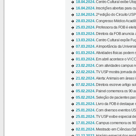
18.04.2024.
Centro Cultural exibe Utop
16.04.2024.
Inscrições abertas para 
12.04.2024.
2ª edição do Circuito USP
28.03.2024.
Congresso Médico Acadêm
25.03.2024.
Professora da FOB é eleita
19.03.2024.
Diretora da FOB anuncia 
13.03.2024.
Centro Cultural expõe Fug
07.03.2024.
A Importância da Universi
01.03.2024.
Atividades físicas podem 
01.03.2024.
Em abril acontece o VI C
23.02.2024.
Com atividades campus re
22.02.2024.
TV USP mostra jornada de
21.02.2024.
Alerta: Animais em áreas 
07.02.2024.
Diretora escreve artigo s
05.02.2024.
Painel comemora os 90 an
05.02.2024.
Seleção de pacientes para
25.01.2024.
Livro da FOB é destaque 
25.01.2024.
Com diversos eventos US
25.01.2024.
TV USP exibe especial de
17.01.2024.
Campus comemora os 90 
02.01.2024.
Mestrado em Ciências Odo
21.12.2023.
Horário especial dos servi