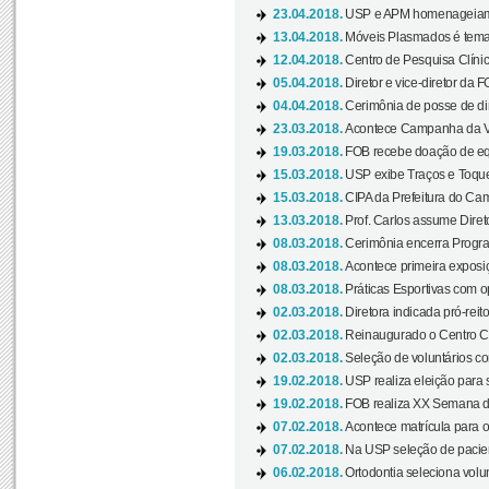
23.04.2018.
USP e APM homenageiam D
13.04.2018.
Móveis Plasmados é tema 
12.04.2018.
Centro de Pesquisa Clíni
05.04.2018.
Diretor e vice-diretor da 
04.04.2018.
Cerimônia de posse de dir
23.03.2018.
Acontece Campanha da V
19.03.2018.
FOB recebe doação de eq
15.03.2018.
USP exibe Traços e Toques
15.03.2018.
CIPA da Prefeitura do Camp
13.03.2018.
Prof. Carlos assume Diret
08.03.2018.
Cerimônia encerra Progra
08.03.2018.
Acontece primeira exposiçã
08.03.2018.
Práticas Esportivas com o
02.03.2018.
Diretora indicada pró-reito
02.03.2018.
Reinaugurado o Centro Cu
02.03.2018.
Seleção de voluntários co
19.02.2018.
USP realiza eleição para 
19.02.2018.
FOB realiza XX Semana d
07.02.2018.
Acontece matrícula para o
07.02.2018.
Na USP seleção de pacie
06.02.2018.
Ortodontia seleciona volun