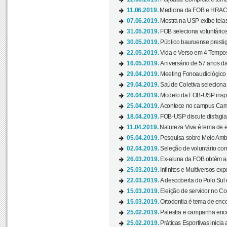
11.06.2019.
Medicina da FOB e HRAC 
07.06.2019.
Mostra na USP exibe telas 
31.05.2019.
FOB seleciona voluntário
30.05.2019.
Público bauruense prestig
22.05.2019.
Vida e Verso em 4 Tempos
16.05.2019.
Aniversário de 57 anos d
29.04.2019.
Meeting Fonoaudiológico d
29.04.2019.
Saúde Coletiva seleciona 
26.04.2019.
Modelo da FOB-USP inspir
25.04.2019.
Acontece no campus Cam
18.04.2019.
FOB-USP discute disfagia 
11.04.2019.
Natureza Viva é tema de 
05.04.2019.
Pesquisa sobre Meio Ambi
02.04.2019.
Seleção de voluntário com
26.03.2019.
Ex-aluna da FOB obtém a
25.03.2019.
Infinitos e Multiversos ex
22.03.2019.
A descoberta do Polo Sul
15.03.2019.
Eleição de servidor no Co
15.03.2019.
Ortodontia é tema de encon
25.02.2019.
Palestra e campanha ence
25.02.2019.
Práticas Esportivas inicia 