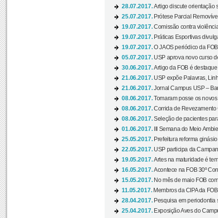
28.07.2017.
Artigo discute orientação 
25.07.2017.
Prótese Parcial Removível
19.07.2017.
Comissão contra violênci
19.07.2017.
Práticas Esportivas divulg
19.07.2017.
O JAOS periódico da FOB d
05.07.2017.
USP aprova novo curso de
30.06.2017.
Artigo da FOB é destaque e
21.06.2017.
USP expõe Palavras, Linh
21.06.2017.
Jornal Campus USP – Baur
08.06.2017.
Tomaram posse os novos
08.06.2017.
Corrida de Revezamento 
08.06.2017.
Seleção de pacientes para
01.06.2017.
III Semana do Meio Ambie
25.05.2017.
Prefeitura reforma ginási
22.05.2017.
USP participa da Campanh
19.05.2017.
Artes na maturidade é tem
16.05.2017.
Acontece na FOB 30º Cong
15.05.2017.
No mês de maio FOB com
11.05.2017.
Membros da CIPA da FOB
28.04.2017.
Pesquisa em periodontia s
25.04.2017.
Exposição Aves do Campu