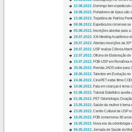
22.08.2022.
Domingo tem espetáculo d
16.08.2022.
Portadores de lúpus são c
15.08.2022.
Trajetória de Patrícia Pen
08.08.2022.
Espetáculos circenses se
05.08.2022.
Inscrições abertas para a 
29.07.2022.
XXI Meeting Acadêmico do
29.07.2022.
Abertas inscrições da 30ª
29.07.2022.
USP realiza Ciência Abert
22.07.2022.
Oficina de Elaboração de 
15.07.2022.
FOB-USP em Rondônia rea
30.06.2022.
Revista JAOS sobe para 3
28.06.2022.
Talentos em Evolução no C
24.06.2022.
CinePET exibe filme CODA 
10.06.2022.
Fala em crianças é tema d
01.06.2022.
Tutorial Estatístico auxilia
01.06.2022.
PET Odontologia: Doação
23.05.2022.
Saúde da mulher é tema d
23.05.2022.
Centro Cultural da USP ex
16.05.2022.
FOB comemorou 60 anos c
16.05.2022.
Nova era da odontologia é
06.05.2022.
Jornada de Saúde da Mulhe