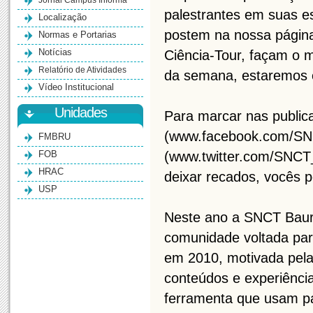
Jornal Campus Informa
palestrantes em suas es
Localização
postem na nossa página.
Normas e Portarias
Notícias
Ciência-Tour, façam o m
Relatório de Atividades
da semana, estaremos e
Vídeo Institucional
Unidades
Para marcar nas publica
(www.facebook.com/SNC
FMBRU
FOB
(www.twitter.com/SNCT
HRAC
deixar recados, vocês p
USP
Neste ano a SNCT Baur
comunidade voltada par
em 2010, motivada pela 
conteúdos e experiênci
ferramenta que usam pa