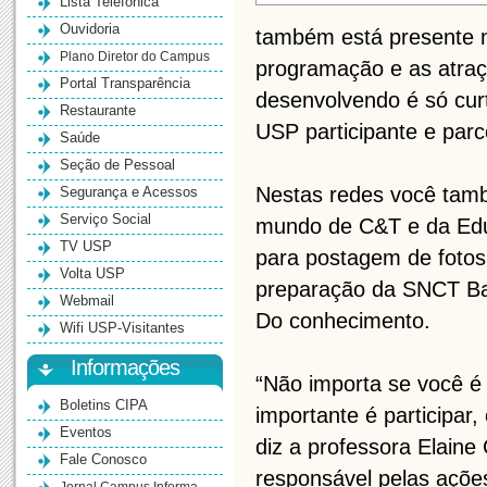
Lista Telefônica
Ouvidoria
também está presente n
Plano Diretor do Campus
programação e as atraç
Portal Transparência
desenvolvendo é só curt
Restaurante
USP participante e parc
Saúde
Seção de Pessoal
Nestas redes você tamb
Segurança e Acessos
Serviço Social
mundo de C&T e da Edu
TV USP
para postagem de fotos 
Volta USP
preparação da SNCT Bau
Webmail
Do conhecimento.
Wifi USP-Visitantes
Informações
“Não importa se você é 
Boletins CIPA
importante é participar
Eventos
diz a professora Elain
Fale Conosco
responsável pelas açõe