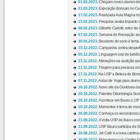
01.03.2023.
Chegam novos alunos de O
01.03.2023.
Exposição Bonsais no Cent
17.02.2023.
Realizada Aula Magna com 
15.02.2023.
Pesquisa avalia impacto d
08.02.2023.
Gilberto Carlotti, reitor d
07.02.2023.
Semana de Recepção aos
30.01.2023.
Bruxismo do sono é tema d
15.12.2022.
Campanha contra desperdí
05.12.2022.
Linguagem oral de bebês 
23.11.2022.
Alterações na audição apó
21.11.2022.
Triagem para pessoas com 
17.11.2022.
Na USP a Beleza do Bonsai
07.11.2022.
Aulas de Yoga para aluno
26.10.2022.
Novo site da Ouvidoria d
20.10.2022.
Palestra Odontologia Suste
20.10.2022.
Acontece em Bauru o 19º C
20.10.2022.
Momentos é tema de mostra
26.09.2022.
Conheça os vencedores da
21.09.2022.
A Volta USP de Bauru com
21.09.2022.
USP Bauru participa da S
30.08.2022.
Jet Café é a nova cantina
30.08.2022.
Massageaço no Centro Cul