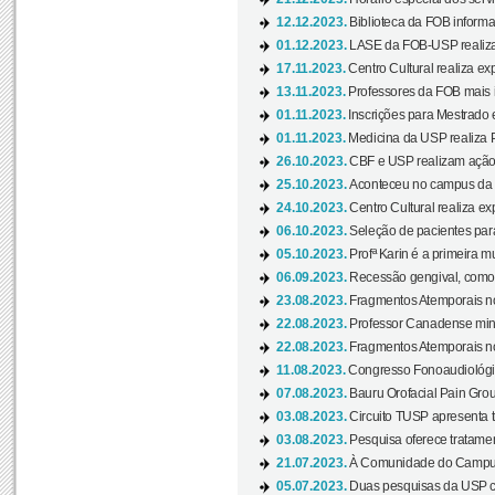
12.12.2023.
Biblioteca da FOB informa
01.12.2023.
LASE da FOB-USP realiza 
17.11.2023.
Centro Cultural realiza ex
13.11.2023.
Professores da FOB mais i
01.11.2023.
Inscrições para Mestrado 
01.11.2023.
Medicina da USP realiza 
26.10.2023.
CBF e USP realizam ação d
25.10.2023.
Aconteceu no campus da 
24.10.2023.
Centro Cultural realiza e
06.10.2023.
Seleção de pacientes para
05.10.2023.
Profª Karin é a primeira m
06.09.2023.
Recessão gengival, como re
23.08.2023.
Fragmentos Atemporais no
22.08.2023.
Professor Canadense minis
22.08.2023.
Fragmentos Atemporais no
11.08.2023.
Congresso Fonoaudiológic
07.08.2023.
Bauru Orofacial Pain Grou
03.08.2023.
Circuito TUSP apresenta t
03.08.2023.
Pesquisa oferece tratamen
21.07.2023.
À Comunidade do Campus
05.07.2023.
Duas pesquisas da USP co