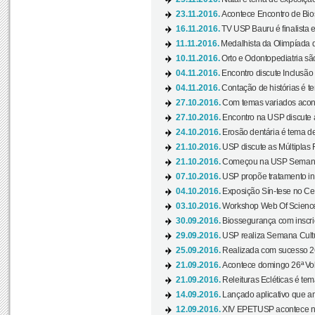
23.11.2016.
Acontece Encontro de Bios
16.11.2016.
TV USP Bauru é finalista em
11.11.2016.
Medalhista da Olimpíada 
10.11.2016.
Orto e Odontopediatria sã
04.11.2016.
Encontro discute Inclusão
04.11.2016.
Contação de histórias é te
27.10.2016.
Com temas variados acont
27.10.2016.
Encontro na USP discute 
24.10.2016.
Erosão dentária é tema de
21.10.2016.
USP discute as Múltiplas 
21.10.2016.
Começou na USP Semana C
07.10.2016.
USP propõe tratamento ino
04.10.2016.
Exposição Sín-tese no Cen
03.10.2016.
Workshop Web Of Science
30.09.2016.
Biossegurança com inscriç
29.09.2016.
USP realiza Semana Cultur
25.09.2016.
Realizada com sucesso 26
21.09.2016.
Acontece domingo 26ª Vol
21.09.2016.
Releituras Ecléticas é tem
14.09.2016.
Lançado aplicativo que a
12.09.2016.
XIV EPETUSP acontece n