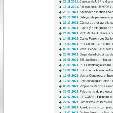
22.11.2021.
Carretas da USP realizam
18.11.2021.
Pré-evento do 35º COB tra
29.10.2021.
Atividades esportivas no 
27.10.2021.
Seleção de pacientes com
27.10.2021.
Câncer de próstata é tema
05.10.2021.
Exposição fotográfica no
21.09.2021.
Profª Marília Buzalaf é a no
14.09.2021.
Carlos Ferreira dos Santo
14.09.2021.
PET Odonto: Campanha c
03.09.2021.
Volta USP de Bauru será n
25.08.2021.
Segunda edição virtual da 
25.08.2021.
STI atualiza e otimiza ba
23.08.2021.
PET Odontologia realiza 
17.08.2021.
FOB integra Academia Bras
12.08.2021.
Vem aí Congresso e Encont
12.08.2021.
Fonoaudiologia: Cofab e E
05.08.2021.
Projeto da Medicina atend
30.07.2021.
Falecimento do professor
30.07.2021.
28º COFAB e Encontro Inte
22.07.2021.
Jornalistas científicos d
15.07.2021.
Aberto em julho complexo
15.07.2021.
Projeto Amigos da Rua aj