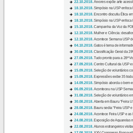
22.10.2018.
Árvores expõe arte acessí
18.10.2018.
Simpósio na USP enfoca b
18.10.2018.
Encontro discutiu Ética e
18.10.2018.
Simpósio na USP enfoca b
15.10.2018.
Campanha da Voz da FOB-
12.10.2018.
Mulher e Ciência: desafios
12.10.2018.
Acontece Semana USP de 
04.10.2018.
Gatos é tema de informativo
30.09.2018.
Classificação Geral da 28
27.09.2018.
Tudo pronto para a 28ª Vo
27.09.2018.
Centro Cultural da USP ex
15.09.2018.
Seleção de voluntários co
15.09.2018.
Expressões exibe 35 traba
14.09.2018.
Simpósio aborda o bem-es
06.09.2018.
Aconteceu na USP Semana 
31.08.2018.
Seleção de voluntários em
30.08.2018.
Aberta em Bauru “Feira US
28.08.2018.
Bauru sedia “Feira USP e as
24.08.2018.
Acontece Feira USP e as Pr
24.08.2018.
Exposição de Aquarelas na
22.08.2018.
Alunos estrangeiros visit
17.08.2018.
XXV Congresso Fonoaudio