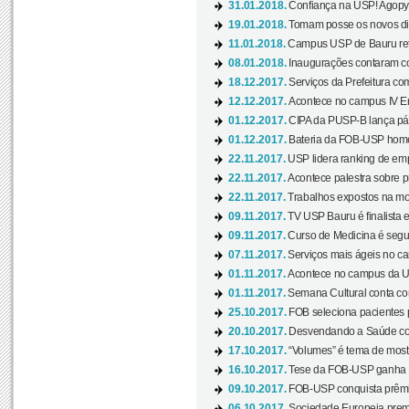
31.01.2018.
Confiança na USP! Agopya
19.01.2018.
Tomam posse os novos dir
11.01.2018.
Campus USP de Bauru reto
08.01.2018.
Inaugurações contaram com
18.12.2017.
Serviços da Prefeitura com
12.12.2017.
Acontece no campus IV En
01.12.2017.
CIPA da PUSP-B lança pág
01.12.2017.
Bateria da FOB-USP homen
22.11.2017.
USP lidera ranking de emp
22.11.2017.
Acontece palestra sobre p
22.11.2017.
Trabalhos expostos na mos
09.11.2017.
TV USP Bauru é finalista em
09.11.2017.
Curso de Medicina é segun
07.11.2017.
Serviços mais ágeis no c
01.11.2017.
Acontece no campus da US
01.11.2017.
Semana Cultural conta co
25.10.2017.
FOB seleciona pacientes p
20.10.2017.
Desvendando a Saúde com
17.10.2017.
“Volumes” é tema de mostr
16.10.2017.
Tese da FOB-USP ganha 
09.10.2017.
FOB-USP conquista prêmio
06.10.2017.
Sociedade Europeia premi