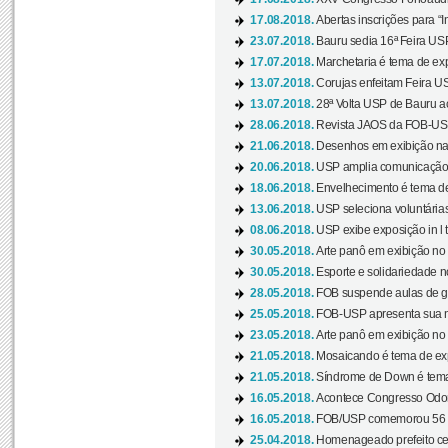
17.08.2018.
Abertas inscrições para “In
23.07.2018.
Bauru sedia 16ª Feira USP 
17.07.2018.
Marchetaria é tema de ex
13.07.2018.
Corujas enfeitam Feira USP
13.07.2018.
28ª Volta USP de Bauru a
28.06.2018.
Revista JAOS da FOB-USP
21.06.2018.
Desenhos em exibição na 
20.06.2018.
USP amplia comunicação 
18.06.2018.
Envelhecimento é tema de
13.06.2018.
USP seleciona voluntárias 
08.06.2018.
USP exibe exposição in l t
30.05.2018.
Arte panô em exibição no C
30.05.2018.
Esporte e solidariedade 
28.05.2018.
FOB suspende aulas de gr
25.05.2018.
FOB-USP apresenta sua no
23.05.2018.
Arte panô em exibição no C
21.05.2018.
Mosaicando é tema de ex
21.05.2018.
Síndrome de Down é tema
16.05.2018.
Acontece Congresso Odont
16.05.2018.
FOB/USP comemorou 56 a
25.04.2018.
Homenageado prefeito ces