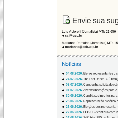
Envie sua sug
Luis Victorelli (Jornalista) MTb 21.656
sci@usp.br
Marianne Ramalho (Jornalista) MTb 1
marianne@ccb.usp.br
Notícias
04.08.2026.
Eleitos representantes di
24.07.2026.
The Last Dance: O últim
08.07.2026.
Campanha solicita doação 
01.07.2026.
Abertas inscrições para c
30.06.2026.
Candidatos inscritos para 
25.06.2026.
Representação pictórica da
23.06.2026.
Eleições dos representant
22.06.2026.
FOB-USP continua com ins
27.05.2026.
34ª Volta USP de Bauru a