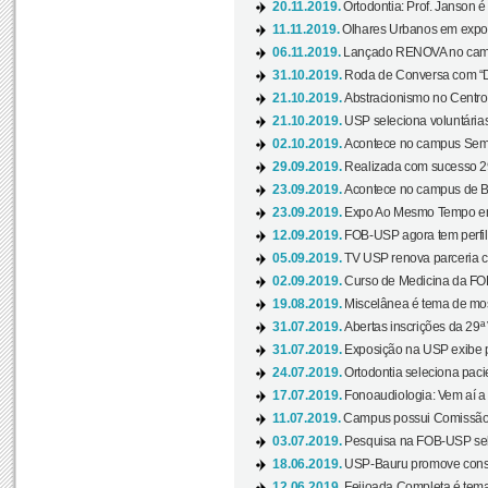
20.11.2019.
Ortodontia: Prof. Janson é
11.11.2019.
Olhares Urbanos em exposi
06.11.2019.
Lançado RENOVA no camp
31.10.2019.
Roda de Conversa com “Di
21.10.2019.
Abstracionismo no Centro 
21.10.2019.
USP seleciona voluntária
02.10.2019.
Acontece no campus Seman
29.09.2019.
Realizada com sucesso 29
23.09.2019.
Acontece no campus de Ba
23.09.2019.
Expo Ao Mesmo Tempo em 
12.09.2019.
FOB-USP agora tem perfil 
05.09.2019.
TV USP renova parceria c
02.09.2019.
Curso de Medicina da FOB
19.08.2019.
Miscelânea é tema de mos
31.07.2019.
Abertas inscrições da 29ª
31.07.2019.
Exposição na USP exibe pa
24.07.2019.
Ortodontia seleciona pacie
17.07.2019.
Fonoaudiologia: Vem aí a 
11.07.2019.
Campus possui Comissão 
03.07.2019.
Pesquisa na FOB-USP sele
18.06.2019.
USP-Bauru promove consci
12.06.2019.
Feijoada Completa é tema