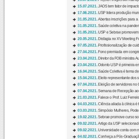
15.07.2021.
JAOS tem fator de impact
17.06.2021.
USP lidera produção mund
31.05.2021.
Abertas inscrições para a
31.05.2021.
Saúde coletiva na pandemi
31.05.2021.
USP e Sebrae promovem 
20.05.2021.
Disfagia no XV Meeting F
07.05.2021.
Profissionalização de cuid
27.04.2021.
Fono premiada em congress
23.04.2021.
Diretor da FOB ministra A
23.04.2021.
Odonto USP é primeira em
16.04.2021.
Saúde Coletiva é tema de
15.04.2021.
Eleito representante dos s
07.04.2021.
Eleição de servidores no 
07.04.2021.
Semana de Recepção aos C
21.03.2021.
Falece o Prof. Luiz Ferreir
04.03.2021.
Ciência aliada à clínica é
03.03.2021.
Simpósio Mulheres, Poder
19.02.2021.
Sebrae promove curso sob
09.02.2021.
Artigo da USP selecionado
09.02.2021.
Universidade conta com nov
04.02.2021.
Conheça a Pós-Graduaçã