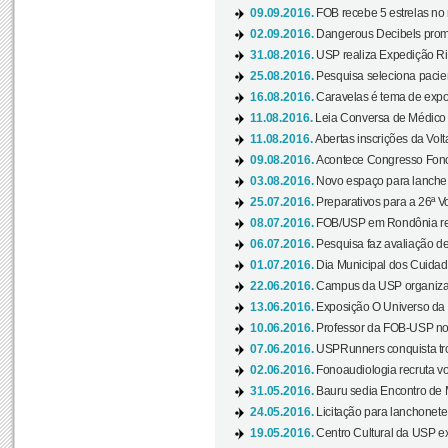
09.09.2016.
FOB recebe 5 estrelas no r
02.09.2016.
Dangerous Decibels promo
31.08.2016.
USP realiza Expedição Ri
25.08.2016.
Pesquisa seleciona pacie
16.08.2016.
Caravelas é tema de expo
11.08.2016.
Leia Conversa de Médico e 
11.08.2016.
Abertas inscrições da Vol
09.08.2016.
Acontece Congresso Fonoa
03.08.2016.
Novo espaço para lanche 
25.07.2016.
Preparativos para a 26ª V
08.07.2016.
FOB/USP em Rondônia real
06.07.2016.
Pesquisa faz avaliação de
01.07.2016.
Dia Municipal dos Cuidado
22.06.2016.
Campus da USP organiza "
13.06.2016.
Exposição O Universo da C
10.06.2016.
Professor da FOB-USP no
07.06.2016.
USPRunners conquista tro
02.06.2016.
Fonoaudiologia recruta vo
31.05.2016.
Bauru sedia Encontro de M
24.05.2016.
Licitação para lanchonet
19.05.2016.
Centro Cultural da USP ex