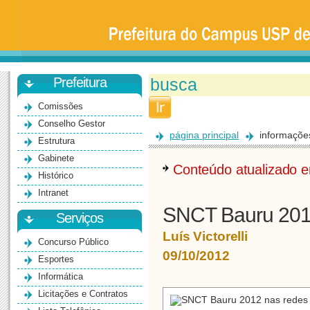
Prefeitura
da
Universidade
de
São
Paulo
-
Bauru
Prefeitura
Comissões
Conselho Gestor
página principal
informaçõe
Estrutura
Gabinete
Conteúdo atualizado
Histórico
Intranet
SNCT Bauru 2012
Serviços
Luís Victorelli
Concurso Público
09/10/2012
Esportes
Informática
Licitações e Contratos