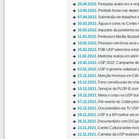
20.04.2022.
Pesquisa avalia voz e res
13.04.2022.
Proibido fumar nas depen
07.04.2022.
Submissão de trabalhos s
30.03.2022.
Águas e cores no Centro C
30.03.2022.
Impactos da pandemia na 
11.03.2022.
Professora Marília Buzalaf
10.03.2022.
Pessoas com boca seca co
25.02.2022.
FOB-USP seleciona voluntá
11.02.2022.
Medicina realiza em abril
10.02.2022.
USP 2022: Campanha de 
03.01.2022.
USP e governo estadual a
23.12.2021.
Menção Honrosa em Ciênc
15.12.2021.
Fono convida pais de cria
10.12.2021.
Serviços da PUSP-B com in
10.12.2021.
Mexa o corpo na USP duran
07.12.2021.
Pré-evento do Cofab prom
03.12.2021.
Documentário da TV USP 
29.11.2021.
USP é a 90ª melhor em em
26.11.2021.
Documentário com DiCaprio
23.11.2021.
Centro Cultural exibe most
22.11.2021.
Carretas da USP realizam