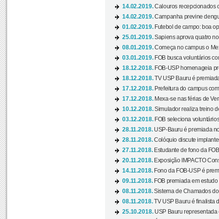
14.02.2019.
Calouros recepcionados 
14.02.2019.
Campanha previne dengue
01.02.2019.
Futebol de campo: boa opçã
25.01.2019.
Sapiens aprova quatro no v
08.01.2019.
Começa no campus o Mexa
03.01.2019.
FOB busca voluntários com
18.12.2018.
FOB-USP homenageia prof
18.12.2018.
TV USP Bauru é premiada 
17.12.2018.
Prefeitura do campus com h
17.12.2018.
Mexa-se nas férias de Ver
10.12.2018.
Simulador realiza treino d
03.12.2018.
FOB seleciona voluntário
28.11.2018.
USP-Bauru é premiada no 
28.11.2018.
Colóquio discute implantes
27.11.2018.
Estudante de fono da FOB
20.11.2018.
Exposição IMPACTO Consc
14.11.2018.
Fono da FOB-USP é premia
09.11.2018.
FOB premiada em estudo s
08.11.2018.
Sistema de Chamados do c
08.11.2018.
TV USP Bauru é finalista d
25.10.2018.
USP Bauru representada 