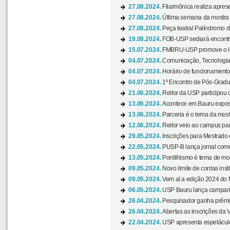
27.08.2024.
Filarmônica realiza apres
27.08.2024.
Última semana da mostra Aq
27.08.2024.
Peça teatral Palíndromo di
19.08.2024.
FOB-USP sediará encontro
15.07.2024.
FMBRU-USP promove o II 
04.07.2024.
Comunicação, Tecnologia
04.07.2024.
Horário de funcionamento
04.07.2024.
1º Encontro de Pós-Gradu
21.06.2024.
Reitor da USP participou 
13.06.2024.
Acontece em Bauru exposi
13.06.2024.
Parceria é o tema da mostr
12.06.2024.
Reitor veio ao campus para
29.05.2024.
Inscrições para Mestrado
22.05.2024.
PUSP-B lança jornal come
13.05.2024.
Pontilhismo é tema de most
09.05.2024.
Novo limite de contas ins
09.05.2024.
Vem aí a edição 2024 do 
06.05.2024.
USP Bauru lança campanha
26.04.2024.
Pesquisador ganha prêmio 
26.04.2024.
Abertas as inscrições da 
22.04.2024.
USP apresenta espetáculo