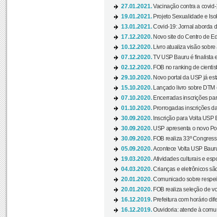
27.01.2021.
Vacinação contra a covid-
19.01.2021.
Projeto Sexualidade e Iso
13.01.2021.
Covid-19: Jornal aborda d
17.12.2020.
Novo site do Centro de Ed
10.12.2020.
Livro atualiza visão sobre
07.12.2020.
TV USP Bauru é finalista em
02.12.2020.
FOB no ranking de cientista
29.10.2020.
Novo portal da USP já está
15.10.2020.
Lançado livro sobre DTM e
07.10.2020.
Encerradas inscrições par
01.10.2020.
Prorrogadas inscrições da
30.09.2020.
Inscrição para Volta USP B
30.09.2020.
USP apresenta o novo Port
30.09.2020.
FOB realiza 33º Congresso
05.09.2020.
Acontece Volta USP Bauru 
19.03.2020.
Atividades culturais e esp
04.03.2020.
Crianças e eletrônicos sã
20.01.2020.
Comunicado sobre respeit
20.01.2020.
FOB realiza seleção de vol
16.12.2019.
Prefeitura com horário dife
16.12.2019.
Ouvidoria: atende à comu