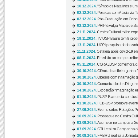
10.12.2024.
"Símbolos Natalinos e um N
02.12.2024.
Pessoas com Afasia via Te
02.12.2024.
Pós-Graduação em Odonto
02.12.2024.
PRIP divulga Mapa de Saú
21.11.2024.
Centro Cultural exibe expo
19.11.2024.
TV USP Bauru tem 8 produçõ
13.11.2024.
UOPI pesquisa dados sobre
11.11.2024.
Cefaleia após covid-19 em
08.11.2024.
Em visita ao campus reitor
05.11.2024.
CORALUSP comemora os 8
30.10.2024.
Ciência brasileira ganha 
30.10.2024.
Obesos com inflamação ge
30.10.2024.
Comunicado dos Dirigente
14.10.2024.
Exposição “Imaginação em
01.10.2024.
PUSP-B anuncia conclus
01.10.2024.
FOB-USP promove evento O
27.09.2024.
Evento sobre Relações Pe
16.09.2024.
Prossegue no Centro Cultu
03.09.2024.
Acontece no campus a Sem
03.09.2024.
GTH realiza Campanha de D
30.08.2024.
FMBRU realiza a Jornada 