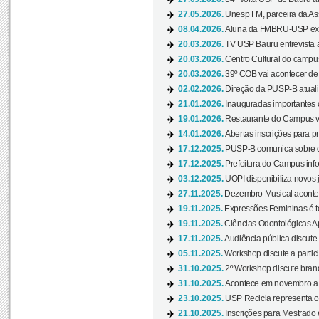
27.05.2026.
Unesp FM, parceira da As
08.04.2026.
Aluna da FMBRU-USP expõe
20.03.2026.
TV USP Bauru entrevista a
20.03.2026.
Centro Cultural do campus
20.03.2026.
39º COB vai acontecer de 
02.02.2026.
Direção da PUSP-B atualiz
21.01.2026.
Inauguradas importantes
19.01.2026.
Restaurante do Campus vol
14.01.2026.
Abertas inscrições para p
17.12.2025.
PUSP-B comunica sobre de
17.12.2025.
Prefeitura do Campus info
03.12.2025.
UOPI disponibiliza novos 
27.11.2025.
Dezembro Musical acontec
19.11.2025.
Expressões Femininas é te
19.11.2025.
Ciências Odontológicas Ap
17.11.2025.
Audiência pública discute
05.11.2025.
Workshop discute a partic
31.10.2025.
2º Workshop discute branq
31.10.2025.
Acontece em novembro a 
23.10.2025.
USP Recicla representa 
21.10.2025.
Inscrições para Mestrado