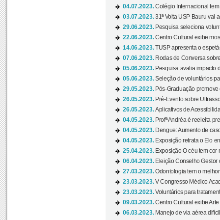
04.07.2023.
Colégio Internacional tem
03.07.2023.
31ª Volta USP Bauru vai a
29.06.2023.
Pesquisa seleciona volunt
22.06.2023.
Centro Cultural exibe mo
14.06.2023.
TUSP apresenta o espetác
07.06.2023.
Rodas de Conversa sobre
05.06.2023.
Pesquisa avalia impacto d
05.06.2023.
Seleção de voluntários pa
29.05.2023.
Pós-Graduação promove ev
26.05.2023.
Pré-Evento sobre Ultrasso
26.05.2023.
Aplicativos de Acessibilida
04.05.2023.
Profª Andréa é reeleita pr
04.05.2023.
Dengue: Aumento de casos
04.05.2023.
Exposição retrata o Elo ent
25.04.2023.
Exposição O céu tem cor 
06.04.2023.
Eleição Conselho Gestor
27.03.2023.
Odontologia tem o melho
23.03.2023.
V Congresso Médico Acad
23.03.2023.
Voluntários para tratamento
09.03.2023.
Centro Cultural exibe Arte
06.03.2023.
Manejo de via aérea difíci