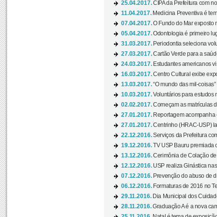
25.04.2017.
CIPA da Prefeitura com no
11.04.2017.
Medicina Preventiva é tem
07.04.2017.
O Fundo do Mar exposto no
05.04.2017.
Odontologia é primeiro lu
31.03.2017.
Periodontia seleciona volu
27.03.2017.
Cartão Verde para a saúd
24.03.2017.
Estudantes americanos vis
16.03.2017.
Centro Cultural exibe exp
13.03.2017.
“O mundo das mil-coisas” 
10.03.2017.
Voluntários para estudos n
02.02.2017.
Começam as matrículas 
27.01.2017.
Reportagem acompanha e
27.01.2017.
Centrinho (HRAC-USP) lanç
22.12.2016.
Serviços da Prefeitura com
19.12.2016.
TV USP Bauru premiada c
13.12.2016.
Cerimônia de Colação de
12.12.2016.
USP realiza Ginástica nas
07.12.2016.
Prevenção do abuso de dr
06.12.2016.
Formaturas de 2016 no Te
29.11.2016.
Dia Municipal dos Cuidado
28.11.2016.
Graduação A é a nova cam
25.11.2016.
Natal é tema de exposição 