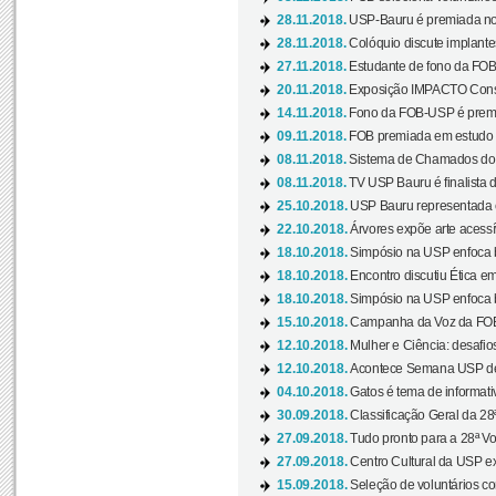
28.11.2018.
USP-Bauru é premiada no 
28.11.2018.
Colóquio discute implantes
27.11.2018.
Estudante de fono da FOB
20.11.2018.
Exposição IMPACTO Consc
14.11.2018.
Fono da FOB-USP é premia
09.11.2018.
FOB premiada em estudo s
08.11.2018.
Sistema de Chamados do c
08.11.2018.
TV USP Bauru é finalista d
25.10.2018.
USP Bauru representada 
22.10.2018.
Árvores expõe arte acessí
18.10.2018.
Simpósio na USP enfoca b
18.10.2018.
Encontro discutiu Ética e
18.10.2018.
Simpósio na USP enfoca b
15.10.2018.
Campanha da Voz da FOB-
12.10.2018.
Mulher e Ciência: desafios
12.10.2018.
Acontece Semana USP de 
04.10.2018.
Gatos é tema de informativo
30.09.2018.
Classificação Geral da 28
27.09.2018.
Tudo pronto para a 28ª Vo
27.09.2018.
Centro Cultural da USP ex
15.09.2018.
Seleção de voluntários co