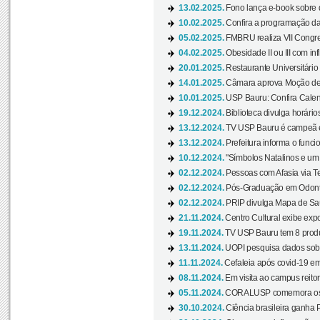
13.02.2025.
Fono lança e-book sobre de
10.02.2025.
Confira a programação d
05.02.2025.
FMBRU realiza VII Congr
04.02.2025.
Obesidade II ou III com i
20.01.2025.
Restaurante Universitário
14.01.2025.
Câmara aprova Moção de 
10.01.2025.
USP Bauru: Confira Calend
19.12.2024.
Biblioteca divulga horári
13.12.2024.
TV USP Bauru é campeã em 
13.12.2024.
Prefeitura informa o funci
10.12.2024.
"Símbolos Natalinos e um N
02.12.2024.
Pessoas com Afasia via Te
02.12.2024.
Pós-Graduação em Odonto
02.12.2024.
PRIP divulga Mapa de Saú
21.11.2024.
Centro Cultural exibe expo
19.11.2024.
TV USP Bauru tem 8 produçõ
13.11.2024.
UOPI pesquisa dados sobre
11.11.2024.
Cefaleia após covid-19 em
08.11.2024.
Em visita ao campus reitor
05.11.2024.
CORALUSP comemora os 8
30.10.2024.
Ciência brasileira ganha 