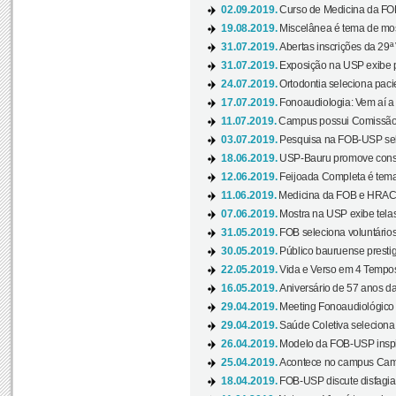
02.09.2019.
Curso de Medicina da FOB
19.08.2019.
Miscelânea é tema de mos
31.07.2019.
Abertas inscrições da 29ª
31.07.2019.
Exposição na USP exibe pa
24.07.2019.
Ortodontia seleciona pacie
17.07.2019.
Fonoaudiologia: Vem aí a 
11.07.2019.
Campus possui Comissão 
03.07.2019.
Pesquisa na FOB-USP sele
18.06.2019.
USP-Bauru promove consci
12.06.2019.
Feijoada Completa é tema
11.06.2019.
Medicina da FOB e HRAC 
07.06.2019.
Mostra na USP exibe telas 
31.05.2019.
FOB seleciona voluntário
30.05.2019.
Público bauruense prestig
22.05.2019.
Vida e Verso em 4 Tempos
16.05.2019.
Aniversário de 57 anos d
29.04.2019.
Meeting Fonoaudiológico d
29.04.2019.
Saúde Coletiva seleciona 
26.04.2019.
Modelo da FOB-USP inspir
25.04.2019.
Acontece no campus Cam
18.04.2019.
FOB-USP discute disfagia 