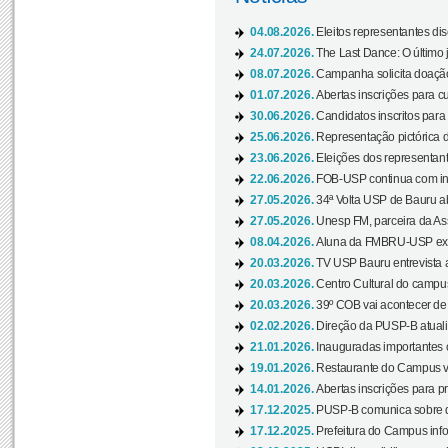
04.08.2026.
Eleitos representantes di
24.07.2026.
The Last Dance: O últim
08.07.2026.
Campanha solicita doação 
01.07.2026.
Abertas inscrições para c
30.06.2026.
Candidatos inscritos para 
25.06.2026.
Representação pictórica da
23.06.2026.
Eleições dos representant
22.06.2026.
FOB-USP continua com ins
27.05.2026.
34ª Volta USP de Bauru a
27.05.2026.
Unesp FM, parceira da As
08.04.2026.
Aluna da FMBRU-USP expõe
20.03.2026.
TV USP Bauru entrevista a
20.03.2026.
Centro Cultural do campus
20.03.2026.
39º COB vai acontecer de 
02.02.2026.
Direção da PUSP-B atualiz
21.01.2026.
Inauguradas importantes
19.01.2026.
Restaurante do Campus vol
14.01.2026.
Abertas inscrições para p
17.12.2025.
PUSP-B comunica sobre de
17.12.2025.
Prefeitura do Campus info