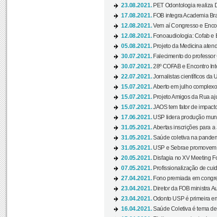
23.08.2021.
PET Odontologia realiza 
17.08.2021.
FOB integra Academia Bras
12.08.2021.
Vem aí Congresso e Encont
12.08.2021.
Fonoaudiologia: Cofab e E
05.08.2021.
Projeto da Medicina atend
30.07.2021.
Falecimento do professor
30.07.2021.
28º COFAB e Encontro Inte
22.07.2021.
Jornalistas científicos d
15.07.2021.
Aberto em julho complexo
15.07.2021.
Projeto Amigos da Rua aj
15.07.2021.
JAOS tem fator de impact
17.06.2021.
USP lidera produção mund
31.05.2021.
Abertas inscrições para a
31.05.2021.
Saúde coletiva na pandemi
31.05.2021.
USP e Sebrae promovem 
20.05.2021.
Disfagia no XV Meeting F
07.05.2021.
Profissionalização de cuid
27.04.2021.
Fono premiada em congress
23.04.2021.
Diretor da FOB ministra A
23.04.2021.
Odonto USP é primeira em
16.04.2021.
Saúde Coletiva é tema de