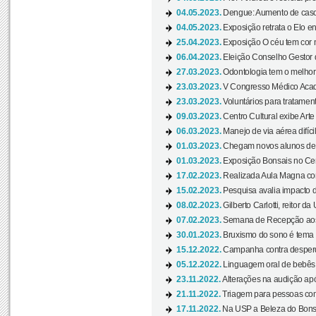
04.05.2023.
Dengue: Aumento de casos
04.05.2023.
Exposição retrata o Elo ent
25.04.2023.
Exposição O céu tem cor 
06.04.2023.
Eleição Conselho Gestor
27.03.2023.
Odontologia tem o melho
23.03.2023.
V Congresso Médico Acad
23.03.2023.
Voluntários para tratamento
09.03.2023.
Centro Cultural exibe Arte
06.03.2023.
Manejo de via aérea difíci
01.03.2023.
Chegam novos alunos de O
01.03.2023.
Exposição Bonsais no Cent
17.02.2023.
Realizada Aula Magna com 
15.02.2023.
Pesquisa avalia impacto d
08.02.2023.
Gilberto Carlotti, reitor d
07.02.2023.
Semana de Recepção aos
30.01.2023.
Bruxismo do sono é tema d
15.12.2022.
Campanha contra desperdí
05.12.2022.
Linguagem oral de bebês 
23.11.2022.
Alterações na audição apó
21.11.2022.
Triagem para pessoas com 
17.11.2022.
Na USP a Beleza do Bonsai