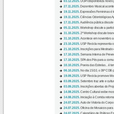
03.12.2025.
UOPI disponibiliza novos 
27.11.2025.
Dezembro Musical acontec
19.11.2025.
Expressões Femininas é te
19.11.2025.
Ciências Odontológicas Ap
17.11.2025.
Audiência pública discute
05.11.2025.
Workshop discute a partic
31.10.2025.
2º Workshop discute branq
31.10.2025.
Acontece em novembro a 
23.10.2025.
USP Recicla representa 
21.10.2025.
Inscrições para Mestrado
17.10.2025.
Semana Interna de Preven
17.10.2025.
SPA dos Pés para a comuni
10.10.2025.
Poeira das Estrelas... é t
06.10.2025.
No dia 15/10, o 39º COB 
19.09.2025.
USP Recicla promove Most
03.09.2025.
Setembro traz arte e cultu
03.09.2025.
Inscrições abertas do Pro
14.08.2025.
Centro Cultural exibe mos
14.08.2025.
Iniciação à Corrida retoma 
24.07.2025.
Auto de Vistoria do Corpo
24.07.2025.
Oficina de Mosaicos para 
24.07.2025.
Calendário de Práticas Esp