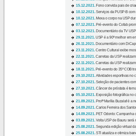
15.12.2021.
Fono convida pais de cria
10.12.2021.
Serviços da PUSP-B com in
10.12.2021.
Mexa o corpo na USP duran
07.12.2021.
Pré-evento do Cofab prom
03.12.2021.
Documentário da TV USP 
29.11.2021.
USP é a 90ª melhor em em
26.11.2021.
Documentário com DiCaprio
23.11.2021.
Centro Cultural exibe most
22.11.2021.
Carretas da USP realizam
22.11.2021.
Carretas da USP realizam
18.11.2021.
Pré-evento do 35º COB tra
29.10.2021.
Atividades esportivas no 
27.10.2021.
Seleção de pacientes com
27.10.2021.
Câncer de próstata é tema
05.10.2021.
Exposição fotográfica no
21.09.2021.
Profª Marília Buzalaf é a no
14.09.2021.
Carlos Ferreira dos Santo
14.09.2021.
PET Odonto: Campanha c
03.09.2021.
Volta USP de Bauru será n
25.08.2021.
Segunda edição virtual da 
25.08.2021.
STI atualiza e otimiza ba