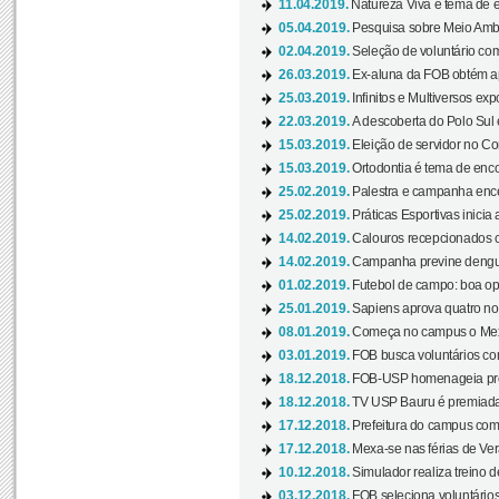
11.04.2019.
Natureza Viva é tema de 
05.04.2019.
Pesquisa sobre Meio Ambi
02.04.2019.
Seleção de voluntário com
26.03.2019.
Ex-aluna da FOB obtém a
25.03.2019.
Infinitos e Multiversos ex
22.03.2019.
A descoberta do Polo Sul
15.03.2019.
Eleição de servidor no Co
15.03.2019.
Ortodontia é tema de encon
25.02.2019.
Palestra e campanha ence
25.02.2019.
Práticas Esportivas inicia 
14.02.2019.
Calouros recepcionados 
14.02.2019.
Campanha previne dengue
01.02.2019.
Futebol de campo: boa opçã
25.01.2019.
Sapiens aprova quatro no v
08.01.2019.
Começa no campus o Mexa
03.01.2019.
FOB busca voluntários com
18.12.2018.
FOB-USP homenageia prof
18.12.2018.
TV USP Bauru é premiada 
17.12.2018.
Prefeitura do campus com h
17.12.2018.
Mexa-se nas férias de Ver
10.12.2018.
Simulador realiza treino d
03.12.2018.
FOB seleciona voluntário