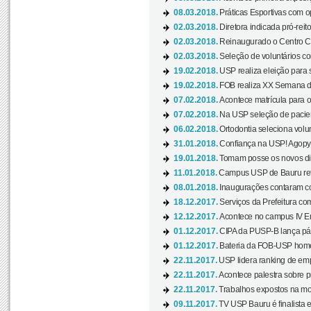
08.03.2018.
Práticas Esportivas com o
02.03.2018.
Diretora indicada pró-reito
02.03.2018.
Reinaugurado o Centro Cu
02.03.2018.
Seleção de voluntários co
19.02.2018.
USP realiza eleição para 
19.02.2018.
FOB realiza XX Semana d
07.02.2018.
Acontece matrícula para o
07.02.2018.
Na USP seleção de pacie
06.02.2018.
Ortodontia seleciona volun
31.01.2018.
Confiança na USP! Agopya
19.01.2018.
Tomam posse os novos dir
11.01.2018.
Campus USP de Bauru reto
08.01.2018.
Inaugurações contaram com
18.12.2017.
Serviços da Prefeitura com
12.12.2017.
Acontece no campus IV En
01.12.2017.
CIPA da PUSP-B lança pág
01.12.2017.
Bateria da FOB-USP homen
22.11.2017.
USP lidera ranking de emp
22.11.2017.
Acontece palestra sobre p
22.11.2017.
Trabalhos expostos na mos
09.11.2017.
TV USP Bauru é finalista em