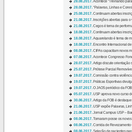
28.08.2017.
Acontece “Treinando para 
28.08.2017.
“Palavras, Linhas e Cores
25.08.2017.
Continuam abertas inscriç
21.08.2017.
Inscrições abertas para o 
21.08.2017.
Cegos é tema de performa
18.08.2017.
Continuam abertas inscriç
18.08.2017.
Aquarelando é tema de mos
18.08.2017.
Encontro Internacional de 
08.08.2017.
CIPAs capacitam novos m
07.08.2017.
Acontece Congresso Fonoa
28.07.2017.
Artigo discute orientação 
25.07.2017.
Prótese Parcial Removível
19.07.2017.
Comissão contra violênci
19.07.2017.
Práticas Esportivas divulg
19.07.2017.
O JAOS periódico da FOB d
05.07.2017.
USP aprova novo curso de
30.06.2017.
Artigo da FOB é destaque e
21.06.2017.
USP expõe Palavras, Linh
21.06.2017.
Jornal Campus USP – Baur
08.06.2017.
Tomaram posse os novos
08.06.2017.
Corrida de Revezamento 
08.06.2017.
Seleção de pacientes para