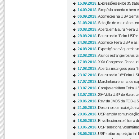
15.09.2018.
Expressões exibe 35 traba
14.09.2018.
Simpósio aborda o bem-es
06.09.2018.
Aconteceu na USP Semana 
31.08.2018.
Seleção de voluntários em
30.08.2018.
Aberta em Bauru “Feira US
28.08.2018.
Bauru sedia “Feira USP e as
24.08.2018.
Acontece Feira USP e as Pr
24.08.2018.
Exposição de Aquarelas na
22.08.2018.
Alunos estrangeiros visit
17.08.2018.
XXV Congresso Fonoaudio
17.08.2018.
Abertas inscrições para “In
23.07.2018.
Bauru sedia 16ª Feira USP 
17.07.2018.
Marchetaria é tema de ex
13.07.2018.
Corujas enfeitam Feira USP
13.07.2018.
28ª Volta USP de Bauru a
28.06.2018.
Revista JAOS da FOB-USP
21.06.2018.
Desenhos em exibição na 
20.06.2018.
USP amplia comunicação 
18.06.2018.
Envelhecimento é tema de
13.06.2018.
USP seleciona voluntárias 
08.06.2018.
USP exibe exposição in l t