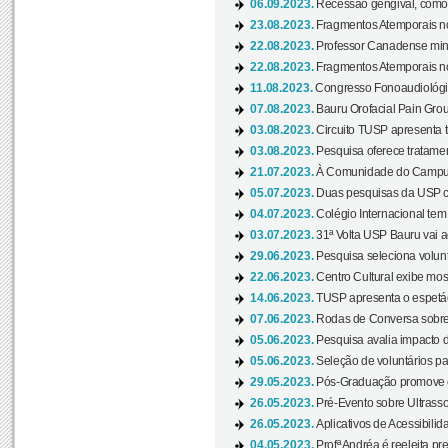
06.09.2023.
Recessão gengival, como re
23.08.2023.
Fragmentos Atemporais no
22.08.2023.
Professor Canadense minis
22.08.2023.
Fragmentos Atemporais no
11.08.2023.
Congresso Fonoaudiológic
07.08.2023.
Bauru Orofacial Pain Grou
03.08.2023.
Circuito TUSP apresenta t
03.08.2023.
Pesquisa oferece tratamen
21.07.2023.
À Comunidade do Campus
05.07.2023.
Duas pesquisas da USP co
04.07.2023.
Colégio Internacional tem
03.07.2023.
31ª Volta USP Bauru vai a
29.06.2023.
Pesquisa seleciona volunt
22.06.2023.
Centro Cultural exibe mo
14.06.2023.
TUSP apresenta o espetác
07.06.2023.
Rodas de Conversa sobre
05.06.2023.
Pesquisa avalia impacto d
05.06.2023.
Seleção de voluntários pa
29.05.2023.
Pós-Graduação promove ev
26.05.2023.
Pré-Evento sobre Ultrasso
26.05.2023.
Aplicativos de Acessibilida
04.05.2023.
Profª Andréa é reeleita pr