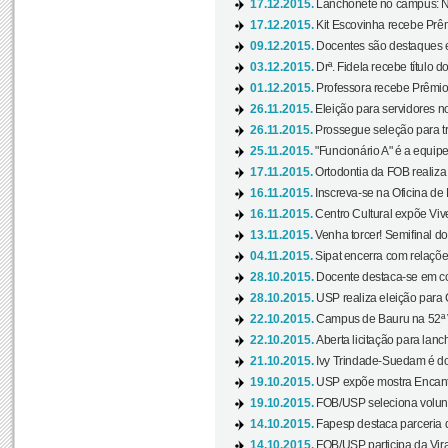
17.12.2015.
Lanchonete no campus: Nov
17.12.2015.
Kit Escovinha recebe Prêm
09.12.2015.
Docentes são destaques e
03.12.2015.
Drª. Fidela recebe título 
01.12.2015.
Professora recebe Prêmio 
26.11.2015.
Eleição para servidores no
26.11.2015.
Prossegue seleção para tr
25.11.2015.
"Funcionário A" é a equip
17.11.2015.
Ortodontia da FOB realiza 
16.11.2015.
Inscreva-se na Oficina de
16.11.2015.
Centro Cultural expõe Vive
13.11.2015.
Venha torcer! Semifinal 
04.11.2015.
Sipat encerra com relações
28.10.2015.
Docente destaca-se em con
28.10.2015.
USP realiza eleição para C
22.10.2015.
Campus de Bauru na 52ª V
22.10.2015.
Aberta licitação para lan
21.10.2015.
Ivy Trindade-Suedam é do
19.10.2015.
USP expõe mostra Encanto
19.10.2015.
FOB/USP seleciona volunt
14.10.2015.
Fapesp destaca parceria
14.10.2015.
FOB/USP participa da Virad