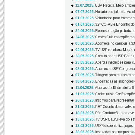
11.07.2025.
USP Recicla: Meio ambient
07.07.2025.
Horários de julho da Acad
01.07.2025.
Voluntários para tratament
01.07.2025.
32º COFAB e Encontro do
24.06.2025.
Representação pictórica d
24.06.2025.
Centro Cultural expõe most
05.06.2025.
Acontece no campus a 33ª
04.06.2025.
TV USP receberá Moção d
28.05.2025.
Comunidade USP Bauru! Ve
23.05.2025.
Abertas inscrições para 
08.05.2025.
Acontece o 38º Congresso
07.05.2025.
Triagem para mulheres com
30.04.2025.
Encerradas as inscrições 
11.04.2025.
Abertas de 15 de abril a 8
31.03.2025.
Caricaturista Greifo expõ
26.03.2025.
Inscritos para representa
21.03.2025.
PET Odonto desenvolve ma
18.03.2025.
Pós-Graduação promove pal
13.03.2025.
TV USP Bauru leva dois tr
13.03.2025.
UOPI disponibiliza jogos 
28.02.2025.
Instaladas no campus pla