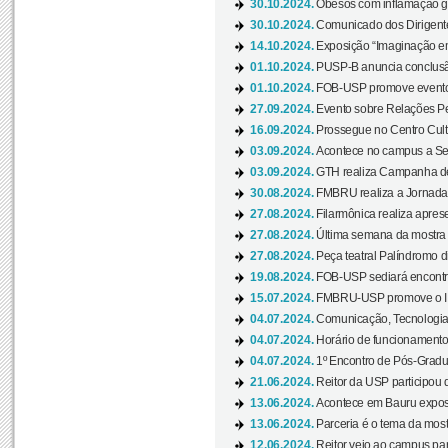
30.10.2024.
Obesos com inflamação ge
30.10.2024.
Comunicado dos Dirigente
14.10.2024.
Exposição “Imaginação em
01.10.2024.
PUSP-B anuncia conclus
01.10.2024.
FOB-USP promove evento O
27.09.2024.
Evento sobre Relações Pe
16.09.2024.
Prossegue no Centro Cultu
03.09.2024.
Acontece no campus a Sem
03.09.2024.
GTH realiza Campanha de D
30.08.2024.
FMBRU realiza a Jornada 
27.08.2024.
Filarmônica realiza apres
27.08.2024.
Última semana da mostra Aq
27.08.2024.
Peça teatral Palíndromo di
19.08.2024.
FOB-USP sediará encontro
15.07.2024.
FMBRU-USP promove o II 
04.07.2024.
Comunicação, Tecnologia
04.07.2024.
Horário de funcionamento
04.07.2024.
1º Encontro de Pós-Gradu
21.06.2024.
Reitor da USP participou 
13.06.2024.
Acontece em Bauru exposi
13.06.2024.
Parceria é o tema da mostr
12.06.2024.
Reitor veio ao campus para