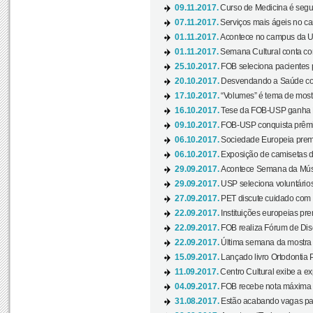
09.11.2017.
Curso de Medicina é segun
07.11.2017.
Serviços mais ágeis no c
01.11.2017.
Acontece no campus da US
01.11.2017.
Semana Cultural conta co
25.10.2017.
FOB seleciona pacientes p
20.10.2017.
Desvendando a Saúde com
17.10.2017.
“Volumes” é tema de mostr
16.10.2017.
Tese da FOB-USP ganha 
09.10.2017.
FOB-USP conquista prêmio
06.10.2017.
Sociedade Europeia premi
06.10.2017.
Exposição de camisetas d
29.09.2017.
Acontece Semana da Músi
29.09.2017.
USP seleciona voluntários
27.09.2017.
PET discute cuidado com p
22.09.2017.
Instituições europeias pre
22.09.2017.
FOB realiza Fórum de Dis
22.09.2017.
Última semana da mostra “
15.09.2017.
Lançado livro Ortodontia 
11.09.2017.
Centro Cultural exibe a ex
04.09.2017.
FOB recebe nota máxima d
31.08.2017.
Estão acabando vagas par