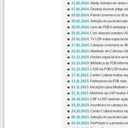
21.02.2024.
Alerta: Animais em áreas 
07.02.2024.
Diretora escreve artigo s
05.02.2024.
Painel comemora os 90 an
05.02.2024.
Seleção de pacientes para
25.01.2024.
Livro da FOB é destaque 
25.01.2024.
Com diversos eventos US
25.01.2024.
TV USP exibe especial de
17.01.2024.
Campus comemora os 90 
02.01.2024.
Mestrado em Ciências Odo
21.12.2023.
Horário especial dos servi
12.12.2023.
Biblioteca da FOB informa
01.12.2023.
LASE da FOB-USP realiza 
17.11.2023.
Centro Cultural realiza ex
13.11.2023.
Professores da FOB mais i
01.11.2023.
Inscrições para Mestrado 
01.11.2023.
Medicina da USP realiza 
26.10.2023.
CBF e USP realizam ação d
25.10.2023.
Aconteceu no campus da 
24.10.2023.
Centro Cultural realiza e
06.10.2023.
Seleção de pacientes para
05.10.2023.
Profª Karin é a primeira m