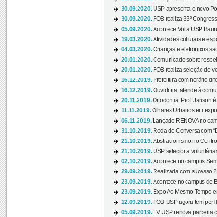
30.09.2020.
USP apresenta o novo Port
30.09.2020.
FOB realiza 33º Congresso
05.09.2020.
Acontece Volta USP Bauru 
19.03.2020.
Atividades culturais e esp
04.03.2020.
Crianças e eletrônicos sã
20.01.2020.
Comunicado sobre respeit
20.01.2020.
FOB realiza seleção de vol
16.12.2019.
Prefeitura com horário dife
16.12.2019.
Ouvidoria: atende à comu
20.11.2019.
Ortodontia: Prof. Janson é
11.11.2019.
Olhares Urbanos em exposi
06.11.2019.
Lançado RENOVA no camp
31.10.2019.
Roda de Conversa com “Di
21.10.2019.
Abstracionismo no Centro 
21.10.2019.
USP seleciona voluntária
02.10.2019.
Acontece no campus Seman
29.09.2019.
Realizada com sucesso 29
23.09.2019.
Acontece no campus de Ba
23.09.2019.
Expo Ao Mesmo Tempo em 
12.09.2019.
FOB-USP agora tem perfil 
05.09.2019.
TV USP renova parceria c