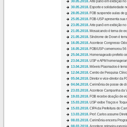
30.05.2018.
Arte panô em exibição no C
30.05.2018.
Esporte e solidariedade 
28.05.2018.
FOB suspende aulas de gr
25.05.2018.
FOB-USP apresenta sua no
23.05.2018.
Arte panô em exibição no C
21.05.2018.
Mosaicando é tema de ex
21.05.2018.
Síndrome de Down é tema
16.05.2018.
Acontece Congresso Odont
16.05.2018.
FOB/USP comemorou 56 a
25.04.2018.
Homenageado prefeito ces
23.04.2018.
USP e APM homenageiam D
13.04.2018.
Móveis Plasmados é tema 
12.04.2018.
Centro de Pesquisa Clíni
05.04.2018.
Diretor e vice-diretor da 
04.04.2018.
Cerimônia de posse de dir
23.03.2018.
Acontece Campanha da V
19.03.2018.
FOB recebe doação de eq
15.03.2018.
USP exibe Traços e Toques
15.03.2018.
CIPA da Prefeitura do Camp
13.03.2018.
Prof. Carlos assume Diret
08.03.2018.
Cerimônia encerra Progra
08.03.2018.
Acontece primeira exposiçã