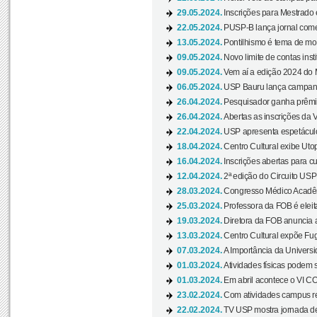
29.05.2024.
Inscrições para Mestrado
22.05.2024.
PUSP-B lança jornal come
13.05.2024.
Pontilhismo é tema de most
09.05.2024.
Novo limite de contas ins
09.05.2024.
Vem aí a edição 2024 do 
06.05.2024.
USP Bauru lança campanha
26.04.2024.
Pesquisador ganha prêmio 
26.04.2024.
Abertas as inscrições da 
22.04.2024.
USP apresenta espetáculo
18.04.2024.
Centro Cultural exibe Utop
16.04.2024.
Inscrições abertas para 
12.04.2024.
2ª edição do Circuito USP
28.03.2024.
Congresso Médico Acadêm
25.03.2024.
Professora da FOB é eleita
19.03.2024.
Diretora da FOB anuncia 
13.03.2024.
Centro Cultural expõe Fug
07.03.2024.
A Importância da Universi
01.03.2024.
Atividades físicas podem 
01.03.2024.
Em abril acontece o VI C
23.02.2024.
Com atividades campus re
22.02.2024.
TV USP mostra jornada de