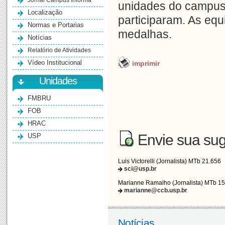
Jornal Campus Informa
unidades do campus,
Localização
participaram. As eq
Normas e Portarias
medalhas.
Notícias
Relatório de Atividades
Vídeo Institucional
imprimir
Unidades
FMBRU
FOB
HRAC
Envie sua sug
USP
Luis Victorelli (Jornalista) MTb 21.656
sci@usp.br
Marianne Ramalho (Jornalista) MTb 1
marianne@ccb.usp.br
Notícias