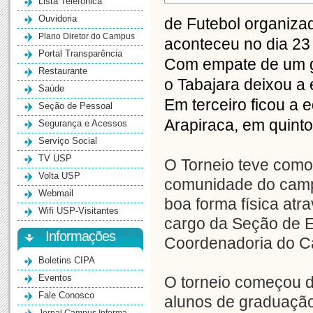
Lista Telefônica
Ouvidoria
de Futebol organiza
Plano Diretor do Campus
aconteceu no dia 23 
Portal Transparência
Com empate de um go
Restaurante
o Tabajara deixou a
Saúde
Em terceiro ficou a e
Seção de Pessoal
Arapiraca, em quinto
Segurança e Acessos
Serviço Social
TV USP
O Torneio teve como
Volta USP
comunidade do campu
Webmail
boa forma física atra
Wifi USP-Visitantes
cargo da Seção de E
Informações
Coordenadoria do 
Boletins CIPA
Eventos
O torneio começou di
Fale Conosco
alunos de graduação