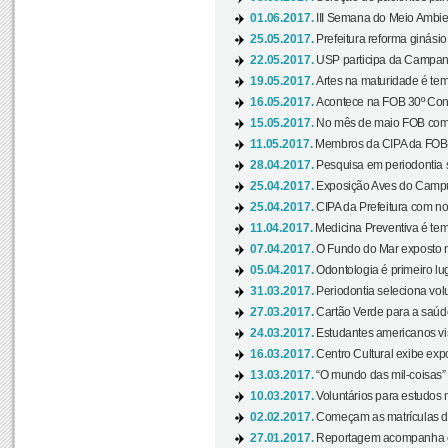
01.06.2017.
III Semana do Meio Ambie
25.05.2017.
Prefeitura reforma ginási
22.05.2017.
USP participa da Campanh
19.05.2017.
Artes na maturidade é tem
16.05.2017.
Acontece na FOB 30º Cong
15.05.2017.
No mês de maio FOB com
11.05.2017.
Membros da CIPA da FOB
28.04.2017.
Pesquisa em periodontia s
25.04.2017.
Exposição Aves do Campu
25.04.2017.
CIPA da Prefeitura com no
11.04.2017.
Medicina Preventiva é tem
07.04.2017.
O Fundo do Mar exposto no
05.04.2017.
Odontologia é primeiro lu
31.03.2017.
Periodontia seleciona volu
27.03.2017.
Cartão Verde para a saúd
24.03.2017.
Estudantes americanos vis
16.03.2017.
Centro Cultural exibe exp
13.03.2017.
“O mundo das mil-coisas” 
10.03.2017.
Voluntários para estudos n
02.02.2017.
Começam as matrículas 
27.01.2017.
Reportagem acompanha e