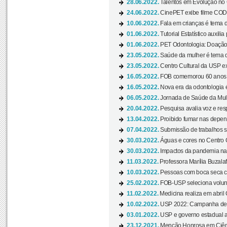
28.06.2022.
Talentos em Evolução no C
24.06.2022.
CinePET exibe filme CODA 
10.06.2022.
Fala em crianças é tema d
01.06.2022.
Tutorial Estatístico auxilia
01.06.2022.
PET Odontologia: Doação
23.05.2022.
Saúde da mulher é tema d
23.05.2022.
Centro Cultural da USP ex
16.05.2022.
FOB comemorou 60 anos c
16.05.2022.
Nova era da odontologia é
06.05.2022.
Jornada de Saúde da Mulhe
20.04.2022.
Pesquisa avalia voz e res
13.04.2022.
Proibido fumar nas depen
07.04.2022.
Submissão de trabalhos s
30.03.2022.
Águas e cores no Centro C
30.03.2022.
Impactos da pandemia na 
11.03.2022.
Professora Marília Buzalaf
10.03.2022.
Pessoas com boca seca co
25.02.2022.
FOB-USP seleciona voluntá
11.02.2022.
Medicina realiza em abril
10.02.2022.
USP 2022: Campanha de 
03.01.2022.
USP e governo estadual a
23.12.2021.
Menção Honrosa em Ciênc