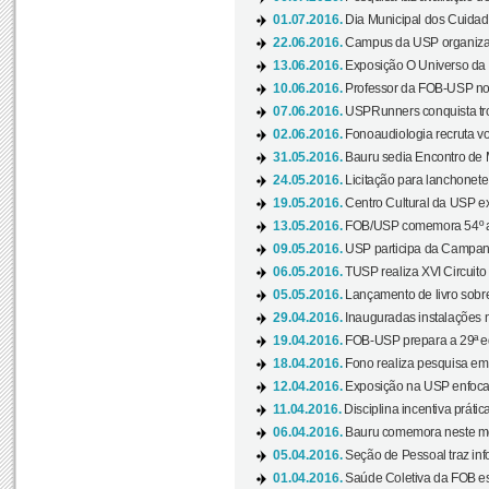
01.07.2016.
Dia Municipal dos Cuidado
22.06.2016.
Campus da USP organiza "
13.06.2016.
Exposição O Universo da C
10.06.2016.
Professor da FOB-USP no
07.06.2016.
USPRunners conquista tro
02.06.2016.
Fonoaudiologia recruta vo
31.05.2016.
Bauru sedia Encontro de M
24.05.2016.
Licitação para lanchonet
19.05.2016.
Centro Cultural da USP ex
13.05.2016.
FOB/USP comemora 54º an
09.05.2016.
USP participa da Campanh
06.05.2016.
TUSP realiza XVI Circuito
05.05.2016.
Lançamento de livro sobr
29.04.2016.
Inauguradas instalações 
19.04.2016.
FOB-USP prepara a 29ª e
18.04.2016.
Fono realiza pesquisa em m
12.04.2016.
Exposição na USP enfoca u
11.04.2016.
Disciplina incentiva prática
06.04.2016.
Bauru comemora neste mês
05.04.2016.
Seção de Pessoal traz info
01.04.2016.
Saúde Coletiva da FOB es