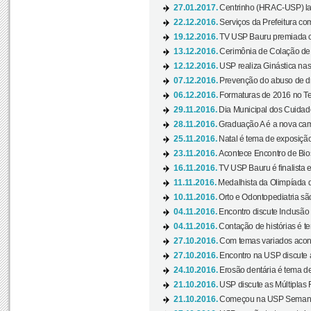
27.01.2017.
Centrinho (HRAC-USP) lanç
22.12.2016.
Serviços da Prefeitura com
19.12.2016.
TV USP Bauru premiada c
13.12.2016.
Cerimônia de Colação de
12.12.2016.
USP realiza Ginástica nas
07.12.2016.
Prevenção do abuso de dr
06.12.2016.
Formaturas de 2016 no Te
29.11.2016.
Dia Municipal dos Cuidado
28.11.2016.
Graduação A é a nova cam
25.11.2016.
Natal é tema de exposição 
23.11.2016.
Acontece Encontro de Bios
16.11.2016.
TV USP Bauru é finalista em
11.11.2016.
Medalhista da Olimpíada 
10.11.2016.
Orto e Odontopediatria sã
04.11.2016.
Encontro discute Inclusão
04.11.2016.
Contação de histórias é te
27.10.2016.
Com temas variados acont
27.10.2016.
Encontro na USP discute 
24.10.2016.
Erosão dentária é tema de
21.10.2016.
USP discute as Múltiplas 
21.10.2016.
Começou na USP Semana C