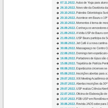
07.11.2022.
Aulas de Yoga para aluno
26.10.2022.
Novo site da Ouvidoria d
20.10.2022.
Palestra Odontologia Suste
20.10.2022.
Acontece em Bauru o 19º C
20.10.2022.
Momentos é tema de mostra
26.09.2022.
Conheça os vencedores da
21.09.2022.
A Volta USP de Bauru com
21.09.2022.
USP Bauru participa da S
30.08.2022.
Jet Café é a nova cantina
30.08.2022.
Massageaço no Centro Cul
22.08.2022.
Domingo tem espetáculo d
16.08.2022.
Portadores de lúpus são c
15.08.2022.
Trajetória de Patrícia Pen
08.08.2022.
Espetáculos circenses se
05.08.2022.
Inscrições abertas para a 
29.07.2022.
XXI Meeting Acadêmico do
29.07.2022.
Abertas inscrições da 30ª
29.07.2022.
USP realiza Ciência Abert
22.07.2022.
Oficina de Elaboração de 
15.07.2022.
FOB-USP em Rondônia rea
30.06.2022.
Revista JAOS sobe para 3