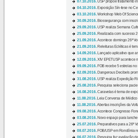
07.10.2016.
USP propõe tratamento ino
04.10.2016.
Exposição Sín-tese no Cen
03.10.2016.
Workshop Web Of Science
30.09.2016.
Biossegurança com inscriç
29.09.2016.
USP realiza Semana Cultur
25.09.2016.
Realizada com sucesso 26
21.09.2016.
Acontece domingo 26ª Vol
21.09.2016.
Releituras Ecléticas é tem
14.09.2016.
Lançado aplicativo que a
12.09.2016.
XIV EPETUSP acontece n
09.09.2016.
FOB recebe 5 estrelas no r
02.09.2016.
Dangerous Decibels promo
31.08.2016.
USP realiza Expedição Ri
25.08.2016.
Pesquisa seleciona pacie
16.08.2016.
Caravelas é tema de expo
11.08.2016.
Leia Conversa de Médico e 
11.08.2016.
Abertas inscrições da Vol
09.08.2016.
Acontece Congresso Fonoa
03.08.2016.
Novo espaço para lanche 
25.07.2016.
Preparativos para a 26ª V
08.07.2016.
FOB/USP em Rondônia real
06.07.2016.
Pesquisa faz avaliação de