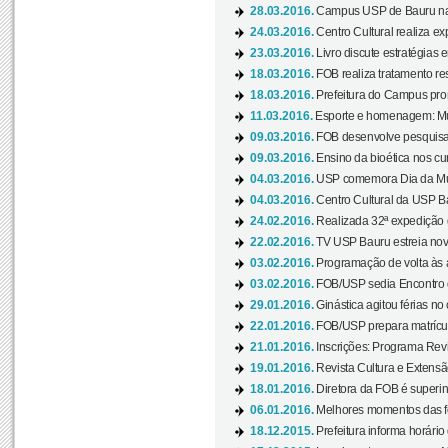
28.03.2016.
Campus USP de Bauru na l
24.03.2016.
Centro Cultural realiza ex
23.03.2016.
Livro discute estratégias e
18.03.2016.
FOB realiza tratamento res
18.03.2016.
Prefeitura do Campus pro
11.03.2016.
Esporte e homenagem: Mul
09.03.2016.
FOB desenvolve pesquisa 
09.03.2016.
Ensino da bioética nos cu
04.03.2016.
USP comemora Dia da Mulh
04.03.2016.
Centro Cultural da USP Bau
24.02.2016.
Realizada 32ª expedição
22.02.2016.
TV USP Bauru estreia nov
03.02.2016.
Programação de volta às 
03.02.2016.
FOB/USP sedia Encontro de
29.01.2016.
Ginástica agitou férias no
22.01.2016.
FOB/USP prepara matrícula
21.01.2016.
Inscrições: Programa Rev
19.01.2016.
Revista Cultura e Extensão
18.01.2016.
Diretora da FOB é superi
06.01.2016.
Melhores momentos das f
18.12.2015.
Prefeitura informa horário 