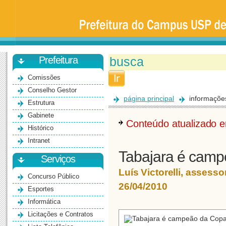
Prefeitura
da
Universidade
de
São
Paulo
-
Bauru
Prefeitura
Comissões
Conselho Gestor
página principal
informaçõe
Estrutura
Gabinete
Conteúdo atualizado
Histórico
Intranet
Tabajara é camp
Serviços
Luís Victorelli, asses
Concurso Público
26/04/2010
Esportes
Informática
Licitações e Contratos