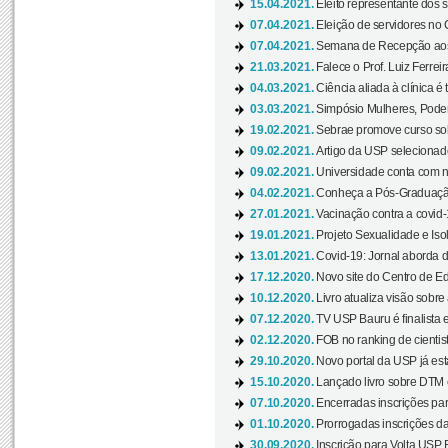
15.04.2021.
Eleito representante dos s
07.04.2021.
Eleição de servidores no 
07.04.2021.
Semana de Recepção aos C
21.03.2021.
Falece o Prof. Luiz Ferreir
04.03.2021.
Ciência aliada à clínica é
03.03.2021.
Simpósio Mulheres, Poder
19.02.2021.
Sebrae promove curso sob
09.02.2021.
Artigo da USP selecionado
09.02.2021.
Universidade conta com nov
04.02.2021.
Conheça a Pós-Graduaçã
27.01.2021.
Vacinação contra a covid-
19.01.2021.
Projeto Sexualidade e Iso
13.01.2021.
Covid-19: Jornal aborda d
17.12.2020.
Novo site do Centro de Ed
10.12.2020.
Livro atualiza visão sobre
07.12.2020.
TV USP Bauru é finalista em
02.12.2020.
FOB no ranking de cientista
29.10.2020.
Novo portal da USP já está
15.10.2020.
Lançado livro sobre DTM e
07.10.2020.
Encerradas inscrições par
01.10.2020.
Prorrogadas inscrições da
30.09.2020.
Inscrição para Volta USP B