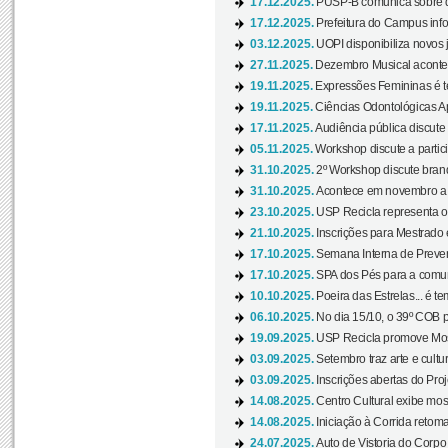
17.12.2025.
PUSP-B comunica sobre de
17.12.2025.
Prefeitura do Campus info
03.12.2025.
UOPI disponibiliza novos 
27.11.2025.
Dezembro Musical acontec
19.11.2025.
Expressões Femininas é te
19.11.2025.
Ciências Odontológicas Ap
17.11.2025.
Audiência pública discute
05.11.2025.
Workshop discute a partic
31.10.2025.
2º Workshop discute branq
31.10.2025.
Acontece em novembro a 
23.10.2025.
USP Recicla representa 
21.10.2025.
Inscrições para Mestrado
17.10.2025.
Semana Interna de Preven
17.10.2025.
SPA dos Pés para a comuni
10.10.2025.
Poeira das Estrelas... é t
06.10.2025.
No dia 15/10, o 39º COB 
19.09.2025.
USP Recicla promove Most
03.09.2025.
Setembro traz arte e cultu
03.09.2025.
Inscrições abertas do Pro
14.08.2025.
Centro Cultural exibe mos
14.08.2025.
Iniciação à Corrida retoma 
24.07.2025.
Auto de Vistoria do Corpo