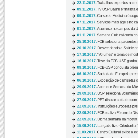
22.11.2017.
Trabalhos expostos na mos
09.11.2017.
TV USP Bauru é finalista em
09.11.2017.
Curso de Medicina é segun
07.11.2017.
Serviços mais ágeis no c
01.11.2017.
Acontece no campus da US
01.11.2017.
Semana Cultural conta co
25.10.2017.
FOB seleciona pacientes p
20.10.2017.
Desvendando a Saúde com
17.10.2017.
“Volumes” é tema de mostr
16.10.2017.
Tese da FOB-USP ganha 
09.10.2017.
FOB-USP conquista prêmio
06.10.2017.
Sociedade Europeia premi
06.10.2017.
Exposição de camisetas d
29.09.2017.
Acontece Semana da Músi
29.09.2017.
USP seleciona voluntários
27.09.2017.
PET discute cuidado com p
22.09.2017.
Instituições europeias pre
22.09.2017.
FOB realiza Fórum de Dis
22.09.2017.
Última semana da mostra “
15.09.2017.
Lançado livro Ortodontia 
11.09.2017.
Centro Cultural exibe a ex