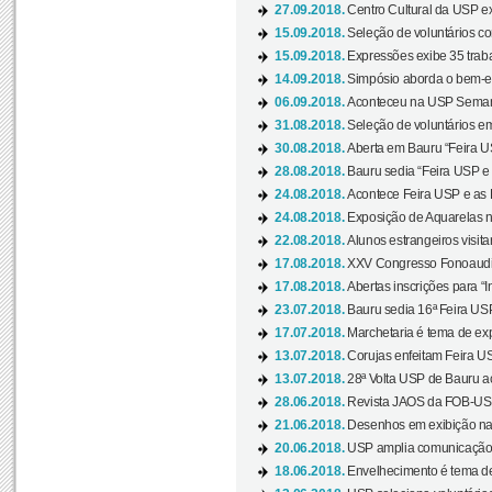
27.09.2018.
Centro Cultural da USP ex
15.09.2018.
Seleção de voluntários co
15.09.2018.
Expressões exibe 35 traba
14.09.2018.
Simpósio aborda o bem-es
06.09.2018.
Aconteceu na USP Semana 
31.08.2018.
Seleção de voluntários em
30.08.2018.
Aberta em Bauru “Feira US
28.08.2018.
Bauru sedia “Feira USP e as
24.08.2018.
Acontece Feira USP e as Pr
24.08.2018.
Exposição de Aquarelas na
22.08.2018.
Alunos estrangeiros visit
17.08.2018.
XXV Congresso Fonoaudio
17.08.2018.
Abertas inscrições para “In
23.07.2018.
Bauru sedia 16ª Feira USP 
17.07.2018.
Marchetaria é tema de ex
13.07.2018.
Corujas enfeitam Feira USP
13.07.2018.
28ª Volta USP de Bauru a
28.06.2018.
Revista JAOS da FOB-USP
21.06.2018.
Desenhos em exibição na 
20.06.2018.
USP amplia comunicação 
18.06.2018.
Envelhecimento é tema de