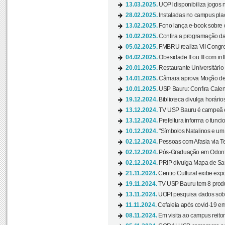
13.03.2025.
UOPI disponibiliza jogos 
28.02.2025.
Instaladas no campus pla
13.02.2025.
Fono lança e-book sobre de
10.02.2025.
Confira a programação d
05.02.2025.
FMBRU realiza VII Congr
04.02.2025.
Obesidade II ou III com i
20.01.2025.
Restaurante Universitário
14.01.2025.
Câmara aprova Moção de 
10.01.2025.
USP Bauru: Confira Calend
19.12.2024.
Biblioteca divulga horári
13.12.2024.
TV USP Bauru é campeã em 
13.12.2024.
Prefeitura informa o funci
10.12.2024.
"Símbolos Natalinos e um N
02.12.2024.
Pessoas com Afasia via Te
02.12.2024.
Pós-Graduação em Odonto
02.12.2024.
PRIP divulga Mapa de Saú
21.11.2024.
Centro Cultural exibe expo
19.11.2024.
TV USP Bauru tem 8 produçõ
13.11.2024.
UOPI pesquisa dados sobre
11.11.2024.
Cefaleia após covid-19 em
08.11.2024.
Em visita ao campus reitor