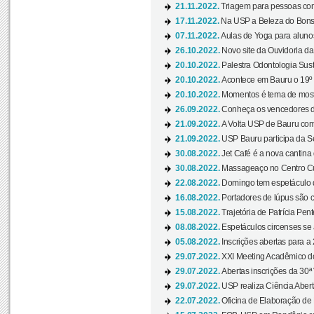
21.11.2022.
Triagem para pessoas com 
17.11.2022.
Na USP a Beleza do Bonsai
07.11.2022.
Aulas de Yoga para aluno
26.10.2022.
Novo site da Ouvidoria d
20.10.2022.
Palestra Odontologia Suste
20.10.2022.
Acontece em Bauru o 19º C
20.10.2022.
Momentos é tema de mostra
26.09.2022.
Conheça os vencedores da
21.09.2022.
A Volta USP de Bauru com
21.09.2022.
USP Bauru participa da S
30.08.2022.
Jet Café é a nova cantina
30.08.2022.
Massageaço no Centro Cul
22.08.2022.
Domingo tem espetáculo d
16.08.2022.
Portadores de lúpus são c
15.08.2022.
Trajetória de Patrícia Pen
08.08.2022.
Espetáculos circenses se
05.08.2022.
Inscrições abertas para a 
29.07.2022.
XXI Meeting Acadêmico do
29.07.2022.
Abertas inscrições da 30ª
29.07.2022.
USP realiza Ciência Abert
22.07.2022.
Oficina de Elaboração de 