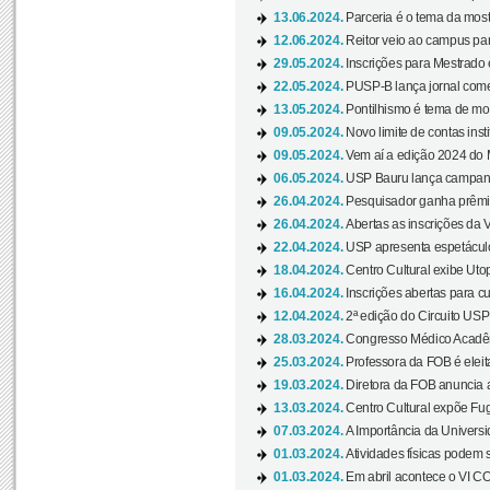
13.06.2024.
Parceria é o tema da mostr
12.06.2024.
Reitor veio ao campus para
29.05.2024.
Inscrições para Mestrado
22.05.2024.
PUSP-B lança jornal come
13.05.2024.
Pontilhismo é tema de most
09.05.2024.
Novo limite de contas ins
09.05.2024.
Vem aí a edição 2024 do 
06.05.2024.
USP Bauru lança campanha
26.04.2024.
Pesquisador ganha prêmio 
26.04.2024.
Abertas as inscrições da 
22.04.2024.
USP apresenta espetáculo
18.04.2024.
Centro Cultural exibe Utop
16.04.2024.
Inscrições abertas para 
12.04.2024.
2ª edição do Circuito USP
28.03.2024.
Congresso Médico Acadêm
25.03.2024.
Professora da FOB é eleita
19.03.2024.
Diretora da FOB anuncia 
13.03.2024.
Centro Cultural expõe Fug
07.03.2024.
A Importância da Universi
01.03.2024.
Atividades físicas podem 
01.03.2024.
Em abril acontece o VI C