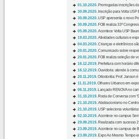
01.10.2020.
Prorrogadas inscrições da
30.09.2020.
Inscrição para Volta USP B
30.09.2020.
USP apresenta o novo Port
30.09.2020.
FOB realiza 33º Congresso
05.09.2020.
Acontece Volta USP Bauru 
19.03.2020.
Atividades culturais e esp
04.03.2020.
Crianças e eletrônicos sã
20.01.2020.
Comunicado sobre respeit
20.01.2020.
FOB realiza seleção de vol
16.12.2019.
Prefeitura com horário dife
16.12.2019.
Ouvidoria: atende à comu
20.11.2019.
Ortodontia: Prof. Janson é
11.11.2019.
Olhares Urbanos em exposi
06.11.2019.
Lançado RENOVA no camp
31.10.2019.
Roda de Conversa com “Di
21.10.2019.
Abstracionismo no Centro 
21.10.2019.
USP seleciona voluntária
02.10.2019.
Acontece no campus Seman
29.09.2019.
Realizada com sucesso 29
23.09.2019.
Acontece no campus de Ba
23.09.2019.
Expo Ao Mesmo Tempo em 