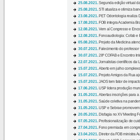
25.08.2021.
Segunda edição virtual da 
25.08.2021.
STI atualiza e otimiza ba
23.08.2021.
PET Odontologia realiza 
17.08.2021.
FOB integra Academia Bras
12.08.2021.
Vem aí Congresso e Encont
12.08.2021.
Fonoaudiologia: Cofab e E
05.08.2021.
Projeto da Medicina atend
30.07.2021.
Falecimento do professor
30.07.2021.
28º COFAB e Encontro Inte
22.07.2021.
Jornalistas científicos d
15.07.2021.
Aberto em julho complexo
15.07.2021.
Projeto Amigos da Rua aj
15.07.2021.
JAOS tem fator de impact
17.06.2021.
USP lidera produção mund
31.05.2021.
Abertas inscrições para a
31.05.2021.
Saúde coletiva na pandemi
31.05.2021.
USP e Sebrae promovem 
20.05.2021.
Disfagia no XV Meeting F
07.05.2021.
Profissionalização de cuid
27.04.2021.
Fono premiada em congress
23.04.2021.
Diretor da FOB ministra A