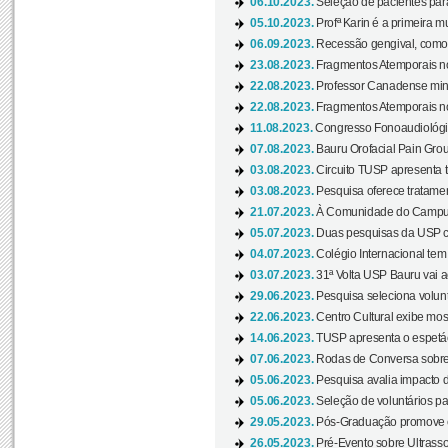
06.10.2023.
Seleção de pacientes para
05.10.2023.
Profª Karin é a primeira m
06.09.2023.
Recessão gengival, como re
23.08.2023.
Fragmentos Atemporais no
22.08.2023.
Professor Canadense minis
22.08.2023.
Fragmentos Atemporais no
11.08.2023.
Congresso Fonoaudiológic
07.08.2023.
Bauru Orofacial Pain Grou
03.08.2023.
Circuito TUSP apresenta t
03.08.2023.
Pesquisa oferece tratamen
21.07.2023.
À Comunidade do Campus
05.07.2023.
Duas pesquisas da USP co
04.07.2023.
Colégio Internacional tem
03.07.2023.
31ª Volta USP Bauru vai a
29.06.2023.
Pesquisa seleciona volunt
22.06.2023.
Centro Cultural exibe mo
14.06.2023.
TUSP apresenta o espetác
07.06.2023.
Rodas de Conversa sobre
05.06.2023.
Pesquisa avalia impacto d
05.06.2023.
Seleção de voluntários pa
29.05.2023.
Pós-Graduação promove ev
26.05.2023.
Pré-Evento sobre Ultrasso