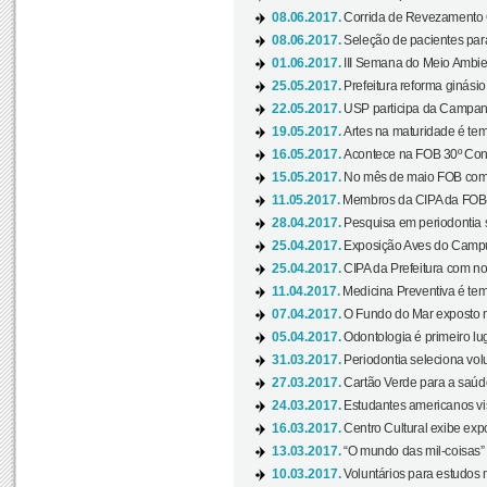
08.06.2017.
Corrida de Revezamento 
08.06.2017.
Seleção de pacientes para
01.06.2017.
III Semana do Meio Ambie
25.05.2017.
Prefeitura reforma ginási
22.05.2017.
USP participa da Campanh
19.05.2017.
Artes na maturidade é tem
16.05.2017.
Acontece na FOB 30º Cong
15.05.2017.
No mês de maio FOB com
11.05.2017.
Membros da CIPA da FOB
28.04.2017.
Pesquisa em periodontia s
25.04.2017.
Exposição Aves do Campu
25.04.2017.
CIPA da Prefeitura com no
11.04.2017.
Medicina Preventiva é tem
07.04.2017.
O Fundo do Mar exposto no
05.04.2017.
Odontologia é primeiro lu
31.03.2017.
Periodontia seleciona volu
27.03.2017.
Cartão Verde para a saúd
24.03.2017.
Estudantes americanos vis
16.03.2017.
Centro Cultural exibe exp
13.03.2017.
“O mundo das mil-coisas” 
10.03.2017.
Voluntários para estudos n