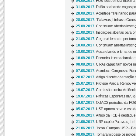
04.09.2017.
FOB recebe nota máxima d
31.08.2017.
Estão acabando vagas par
28.08.2017.
Acontece “Treinando para 
28.08.2017.
“Palavras, Linhas e Cores
25.08.2017.
Continuam abertas inscriç
21.08.2017.
Inscrições abertas para o 
21.08.2017.
Cegos é tema de performa
18.08.2017.
Continuam abertas inscriç
18.08.2017.
Aquarelando é tema de mos
18.08.2017.
Encontro Internacional de 
08.08.2017.
CIPAs capacitam novos m
07.08.2017.
Acontece Congresso Fonoa
28.07.2017.
Artigo discute orientação 
25.07.2017.
Prótese Parcial Removível
19.07.2017.
Comissão contra violênci
19.07.2017.
Práticas Esportivas divulg
19.07.2017.
O JAOS periódico da FOB d
05.07.2017.
USP aprova novo curso de
30.06.2017.
Artigo da FOB é destaque e
21.06.2017.
USP expõe Palavras, Linh
21.06.2017.
Jornal Campus USP – Baur
08.06.2017.
Tomaram posse os novos