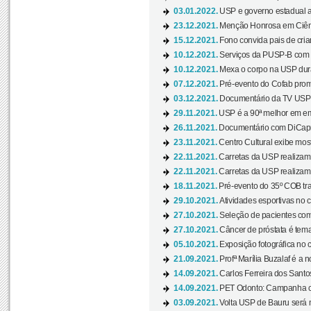
03.01.2022.
USP e governo estadual a
23.12.2021.
Menção Honrosa em Ciênc
15.12.2021.
Fono convida pais de cria
10.12.2021.
Serviços da PUSP-B com in
10.12.2021.
Mexa o corpo na USP duran
07.12.2021.
Pré-evento do Cofab prom
03.12.2021.
Documentário da TV USP 
29.11.2021.
USP é a 90ª melhor em em
26.11.2021.
Documentário com DiCaprio
23.11.2021.
Centro Cultural exibe most
22.11.2021.
Carretas da USP realizam
22.11.2021.
Carretas da USP realizam
18.11.2021.
Pré-evento do 35º COB tra
29.10.2021.
Atividades esportivas no 
27.10.2021.
Seleção de pacientes com
27.10.2021.
Câncer de próstata é tema
05.10.2021.
Exposição fotográfica no
21.09.2021.
Profª Marília Buzalaf é a no
14.09.2021.
Carlos Ferreira dos Santo
14.09.2021.
PET Odonto: Campanha c
03.09.2021.
Volta USP de Bauru será n