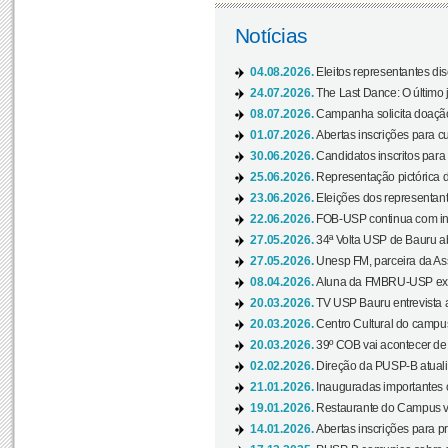
Notícias
04.08.2026.
Eleitos representantes di
24.07.2026.
The Last Dance: O últim
08.07.2026.
Campanha solicita doação 
01.07.2026.
Abertas inscrições para c
30.06.2026.
Candidatos inscritos para 
25.06.2026.
Representação pictórica da
23.06.2026.
Eleições dos representant
22.06.2026.
FOB-USP continua com ins
27.05.2026.
34ª Volta USP de Bauru a
27.05.2026.
Unesp FM, parceira da As
08.04.2026.
Aluna da FMBRU-USP expõe
20.03.2026.
TV USP Bauru entrevista a
20.03.2026.
Centro Cultural do campus
20.03.2026.
39º COB vai acontecer de 
02.02.2026.
Direção da PUSP-B atualiz
21.01.2026.
Inauguradas importantes
19.01.2026.
Restaurante do Campus vol
14.01.2026.
Abertas inscrições para p