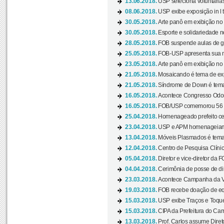
13.06.2018.
USP seleciona voluntárias 
08.06.2018.
USP exibe exposição in l t
30.05.2018.
Arte panô em exibição no C
30.05.2018.
Esporte e solidariedade 
28.05.2018.
FOB suspende aulas de gr
25.05.2018.
FOB-USP apresenta sua no
23.05.2018.
Arte panô em exibição no C
21.05.2018.
Mosaicando é tema de ex
21.05.2018.
Síndrome de Down é tema
16.05.2018.
Acontece Congresso Odont
16.05.2018.
FOB/USP comemorou 56 a
25.04.2018.
Homenageado prefeito ces
23.04.2018.
USP e APM homenageiam D
13.04.2018.
Móveis Plasmados é tema 
12.04.2018.
Centro de Pesquisa Clíni
05.04.2018.
Diretor e vice-diretor da 
04.04.2018.
Cerimônia de posse de dir
23.03.2018.
Acontece Campanha da V
19.03.2018.
FOB recebe doação de eq
15.03.2018.
USP exibe Traços e Toques
15.03.2018.
CIPA da Prefeitura do Camp
13.03.2018.
Prof. Carlos assume Diret