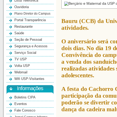
Lista Telefônica
Ouvidoria
Plano Diretor do Campus
Bauru (CCB) da Unive
Portal Transparência
Restaurante
atividades.
Saúde
Seção de Pessoal
O aniversário será 
Segurança e Acessos
dois dias. No dia 19 
Serviço Social
Convivência do campu
TV USP
a venda dos sanduích
Volta USP
realizadas atividades 
Webmail
adolescentes.
Wifi USP-Visitantes
Informações
A festa do Cachorro Q
participação da comun
Boletins CIPA
poderão se divertir c
Eventos
dança da cadeira malu
Fale Conosco