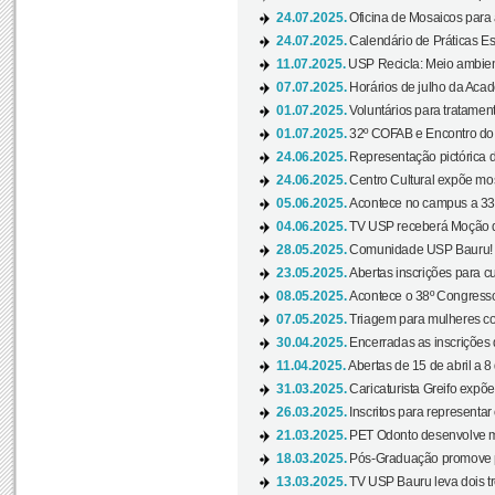
24.07.2025.
Oficina de Mosaicos para 
24.07.2025.
Calendário de Práticas Esp
11.07.2025.
USP Recicla: Meio ambient
07.07.2025.
Horários de julho da Acad
01.07.2025.
Voluntários para tratament
01.07.2025.
32º COFAB e Encontro do
24.06.2025.
Representação pictórica d
24.06.2025.
Centro Cultural expõe most
05.06.2025.
Acontece no campus a 33ª
04.06.2025.
TV USP receberá Moção d
28.05.2025.
Comunidade USP Bauru! Ve
23.05.2025.
Abertas inscrições para 
08.05.2025.
Acontece o 38º Congresso
07.05.2025.
Triagem para mulheres com
30.04.2025.
Encerradas as inscrições 
11.04.2025.
Abertas de 15 de abril a 8
31.03.2025.
Caricaturista Greifo expõ
26.03.2025.
Inscritos para representa
21.03.2025.
PET Odonto desenvolve ma
18.03.2025.
Pós-Graduação promove pal
13.03.2025.
TV USP Bauru leva dois tr