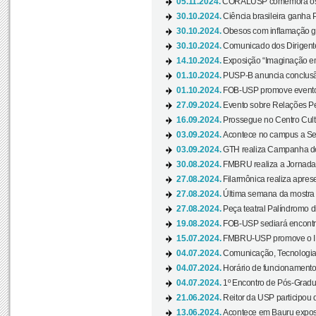
05.11.2024.
CORALUSP comemora os 8
30.10.2024.
Ciência brasileira ganha 
30.10.2024.
Obesos com inflamação ge
30.10.2024.
Comunicado dos Dirigente
14.10.2024.
Exposição “Imaginação em
01.10.2024.
PUSP-B anuncia conclus
01.10.2024.
FOB-USP promove evento O
27.09.2024.
Evento sobre Relações Pe
16.09.2024.
Prossegue no Centro Cultu
03.09.2024.
Acontece no campus a Sem
03.09.2024.
GTH realiza Campanha de D
30.08.2024.
FMBRU realiza a Jornada 
27.08.2024.
Filarmônica realiza apres
27.08.2024.
Última semana da mostra Aq
27.08.2024.
Peça teatral Palíndromo di
19.08.2024.
FOB-USP sediará encontro
15.07.2024.
FMBRU-USP promove o II 
04.07.2024.
Comunicação, Tecnologia
04.07.2024.
Horário de funcionamento
04.07.2024.
1º Encontro de Pós-Gradu
21.06.2024.
Reitor da USP participou 
13.06.2024.
Acontece em Bauru exposi