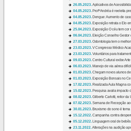
26.05.2023.
Aplicativos de Acessibilida
04.05.2023.
Profª Andréa é reeleita pr
04.05.2023.
Dengue: Aumento de casos
04.05.2023.
Exposição retrata o Elo ent
25.04.2023.
Exposição O céu tem cor 
06.04.2023.
Eleição Conselho Gestor
27.03.2023.
Odontologia tem o melho
23.03.2023.
V Congresso Médico Acad
23.03.2023.
Voluntários para tratamento
09.03.2023.
Centro Cultural exibe Arte
06.03.2023.
Manejo de via aérea difíci
01.03.2023.
Chegam novos alunos de O
01.03.2023.
Exposição Bonsais no Cent
17.02.2023.
Realizada Aula Magna com 
15.02.2023.
Pesquisa avalia impacto d
08.02.2023.
Gilberto Carlotti, reitor d
07.02.2023.
Semana de Recepção aos
30.01.2023.
Bruxismo do sono é tema d
15.12.2022.
Campanha contra desperdí
05.12.2022.
Linguagem oral de bebês 
23.11.2022.
Alterações na audição apó