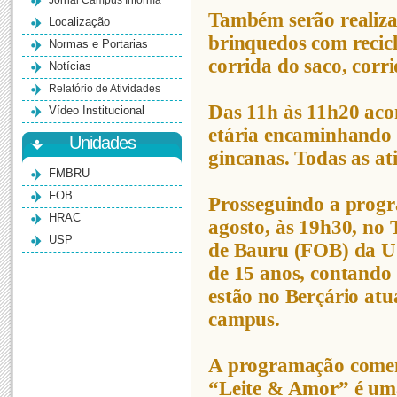
Jornal Campus Informa
Também serão realizad
Localização
brinquedos com reciclá
Normas e Portarias
corrida do saco, corr
Notícias
Relatório de Atividades
Das 11h às 11h20 acon
Vídeo Institucional
etária encaminhando a
Unidades
gincanas. Todas as a
FMBRU
FOB
Prosseguindo a progr
HRAC
agosto, às 19h30, no 
USP
de Bauru (FOB) da U
de 15 anos, contando 
estão no Berçário atu
campus.
A programação comem
“Leite & Amor” é uma