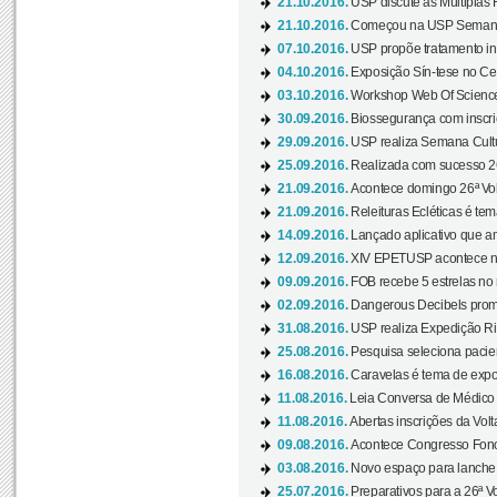
21.10.2016.
USP discute as Múltiplas 
21.10.2016.
Começou na USP Semana C
07.10.2016.
USP propõe tratamento ino
04.10.2016.
Exposição Sín-tese no Cen
03.10.2016.
Workshop Web Of Science
30.09.2016.
Biossegurança com inscriç
29.09.2016.
USP realiza Semana Cultur
25.09.2016.
Realizada com sucesso 26
21.09.2016.
Acontece domingo 26ª Vol
21.09.2016.
Releituras Ecléticas é tem
14.09.2016.
Lançado aplicativo que a
12.09.2016.
XIV EPETUSP acontece n
09.09.2016.
FOB recebe 5 estrelas no r
02.09.2016.
Dangerous Decibels promo
31.08.2016.
USP realiza Expedição Ri
25.08.2016.
Pesquisa seleciona pacie
16.08.2016.
Caravelas é tema de expo
11.08.2016.
Leia Conversa de Médico e 
11.08.2016.
Abertas inscrições da Vol
09.08.2016.
Acontece Congresso Fonoa
03.08.2016.
Novo espaço para lanche 
25.07.2016.
Preparativos para a 26ª V