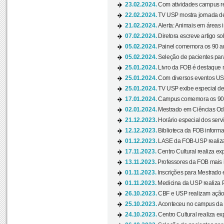
23.02.2024.
Com atividades campus re
22.02.2024.
TV USP mostra jornada de
21.02.2024.
Alerta: Animais em áreas 
07.02.2024.
Diretora escreve artigo s
05.02.2024.
Painel comemora os 90 an
05.02.2024.
Seleção de pacientes para
25.01.2024.
Livro da FOB é destaque 
25.01.2024.
Com diversos eventos US
25.01.2024.
TV USP exibe especial de
17.01.2024.
Campus comemora os 90 
02.01.2024.
Mestrado em Ciências Odo
21.12.2023.
Horário especial dos servi
12.12.2023.
Biblioteca da FOB informa
01.12.2023.
LASE da FOB-USP realiza 
17.11.2023.
Centro Cultural realiza ex
13.11.2023.
Professores da FOB mais i
01.11.2023.
Inscrições para Mestrado 
01.11.2023.
Medicina da USP realiza 
26.10.2023.
CBF e USP realizam ação d
25.10.2023.
Aconteceu no campus da 
24.10.2023.
Centro Cultural realiza e