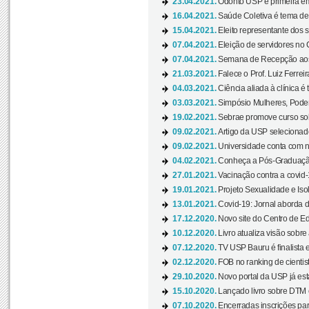
23.04.2021.
Odonto USP é primeira em
16.04.2021.
Saúde Coletiva é tema de
15.04.2021.
Eleito representante dos s
07.04.2021.
Eleição de servidores no 
07.04.2021.
Semana de Recepção aos C
21.03.2021.
Falece o Prof. Luiz Ferreir
04.03.2021.
Ciência aliada à clínica é
03.03.2021.
Simpósio Mulheres, Poder
19.02.2021.
Sebrae promove curso sob
09.02.2021.
Artigo da USP selecionado
09.02.2021.
Universidade conta com nov
04.02.2021.
Conheça a Pós-Graduaçã
27.01.2021.
Vacinação contra a covid-
19.01.2021.
Projeto Sexualidade e Iso
13.01.2021.
Covid-19: Jornal aborda d
17.12.2020.
Novo site do Centro de Ed
10.12.2020.
Livro atualiza visão sobre
07.12.2020.
TV USP Bauru é finalista em
02.12.2020.
FOB no ranking de cientista
29.10.2020.
Novo portal da USP já está
15.10.2020.
Lançado livro sobre DTM e
07.10.2020.
Encerradas inscrições par