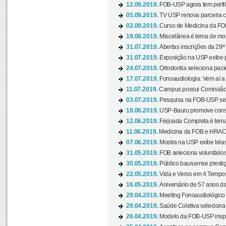
12.09.2019.
FOB-USP agora tem perfil 
05.09.2019.
TV USP renova parceria c
02.09.2019.
Curso de Medicina da FOB
19.08.2019.
Miscelânea é tema de mos
31.07.2019.
Abertas inscrições da 29ª
31.07.2019.
Exposição na USP exibe pa
24.07.2019.
Ortodontia seleciona pacie
17.07.2019.
Fonoaudiologia: Vem aí a 
11.07.2019.
Campus possui Comissão 
03.07.2019.
Pesquisa na FOB-USP sele
18.06.2019.
USP-Bauru promove consci
12.06.2019.
Feijoada Completa é tema
11.06.2019.
Medicina da FOB e HRAC 
07.06.2019.
Mostra na USP exibe telas 
31.05.2019.
FOB seleciona voluntário
30.05.2019.
Público bauruense prestig
22.05.2019.
Vida e Verso em 4 Tempos
16.05.2019.
Aniversário de 57 anos d
29.04.2019.
Meeting Fonoaudiológico d
29.04.2019.
Saúde Coletiva seleciona 
26.04.2019.
Modelo da FOB-USP inspir