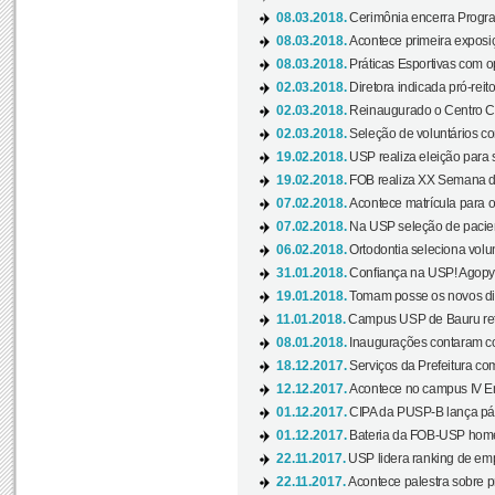
08.03.2018.
Cerimônia encerra Progra
08.03.2018.
Acontece primeira exposiçã
08.03.2018.
Práticas Esportivas com o
02.03.2018.
Diretora indicada pró-reito
02.03.2018.
Reinaugurado o Centro Cu
02.03.2018.
Seleção de voluntários co
19.02.2018.
USP realiza eleição para 
19.02.2018.
FOB realiza XX Semana d
07.02.2018.
Acontece matrícula para o
07.02.2018.
Na USP seleção de pacie
06.02.2018.
Ortodontia seleciona volun
31.01.2018.
Confiança na USP! Agopya
19.01.2018.
Tomam posse os novos dir
11.01.2018.
Campus USP de Bauru reto
08.01.2018.
Inaugurações contaram com
18.12.2017.
Serviços da Prefeitura com
12.12.2017.
Acontece no campus IV En
01.12.2017.
CIPA da PUSP-B lança pág
01.12.2017.
Bateria da FOB-USP homen
22.11.2017.
USP lidera ranking de emp
22.11.2017.
Acontece palestra sobre p