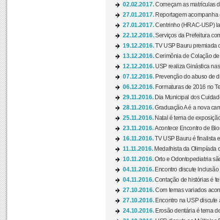
02.02.2017.
Começam as matrículas 
27.01.2017.
Reportagem acompanha e
27.01.2017.
Centrinho (HRAC-USP) lanç
22.12.2016.
Serviços da Prefeitura com
19.12.2016.
TV USP Bauru premiada c
13.12.2016.
Cerimônia de Colação de
12.12.2016.
USP realiza Ginástica nas
07.12.2016.
Prevenção do abuso de dr
06.12.2016.
Formaturas de 2016 no Te
29.11.2016.
Dia Municipal dos Cuidado
28.11.2016.
Graduação A é a nova cam
25.11.2016.
Natal é tema de exposição 
23.11.2016.
Acontece Encontro de Bios
16.11.2016.
TV USP Bauru é finalista em
11.11.2016.
Medalhista da Olimpíada 
10.11.2016.
Orto e Odontopediatria sã
04.11.2016.
Encontro discute Inclusão
04.11.2016.
Contação de histórias é te
27.10.2016.
Com temas variados acont
27.10.2016.
Encontro na USP discute 
24.10.2016.
Erosão dentária é tema de