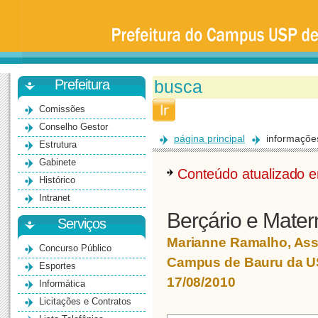
Prefeitura
da
Universidade
de
São
Paulo
-
Bauru
Prefeitura
Comissões
Conselho Gestor
página principal
informaçõe
Estrutura
Gabinete
Conteúdo atualizado
Histórico
Intranet
Berçário e Mate
Serviços
Marianne Ramalho, Ass
Concurso Público
Campus de Bauru da 
Esportes
17/08/2010
Informática
Licitações e Contratos