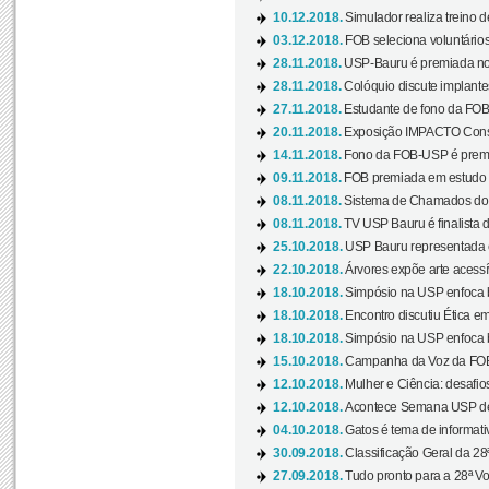
10.12.2018.
Simulador realiza treino d
03.12.2018.
FOB seleciona voluntário
28.11.2018.
USP-Bauru é premiada no 
28.11.2018.
Colóquio discute implantes
27.11.2018.
Estudante de fono da FOB
20.11.2018.
Exposição IMPACTO Consc
14.11.2018.
Fono da FOB-USP é premia
09.11.2018.
FOB premiada em estudo s
08.11.2018.
Sistema de Chamados do c
08.11.2018.
TV USP Bauru é finalista d
25.10.2018.
USP Bauru representada 
22.10.2018.
Árvores expõe arte acessí
18.10.2018.
Simpósio na USP enfoca b
18.10.2018.
Encontro discutiu Ética e
18.10.2018.
Simpósio na USP enfoca b
15.10.2018.
Campanha da Voz da FOB-
12.10.2018.
Mulher e Ciência: desafios
12.10.2018.
Acontece Semana USP de 
04.10.2018.
Gatos é tema de informativo
30.09.2018.
Classificação Geral da 28
27.09.2018.
Tudo pronto para a 28ª Vo