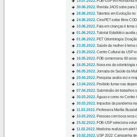
15.07.2022.
FOB-USP em Rondônia rea
30.06.2022.
Revista JAOS sobe para 3
28.06.2022.
Talentos em Evolução no C
24.06.2022.
CinePET exibe filme CODA 
10.06.2022.
Fala em crianças é tema d
01.06.2022.
Tutorial Estatístico auxilia
01.06.2022.
PET Odontologia: Doação
23.05.2022.
Saúde da mulher é tema d
23.05.2022.
Centro Cultural da USP ex
16.05.2022.
FOB comemorou 60 anos c
16.05.2022.
Nova era da odontologia é
06.05.2022.
Jornada de Saúde da Mulhe
20.04.2022.
Pesquisa avalia voz e res
13.04.2022.
Proibido fumar nas depen
07.04.2022.
Submissão de trabalhos s
30.03.2022.
Águas e cores no Centro C
30.03.2022.
Impactos da pandemia na 
11.03.2022.
Professora Marília Buzalaf
10.03.2022.
Pessoas com boca seca co
25.02.2022.
FOB-USP seleciona voluntá
11.02.2022.
Medicina realiza em abril
10.02.2022.
USP 2022: Campanha de 