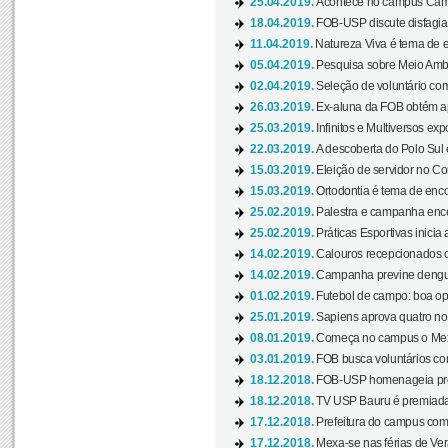
25.04.2019.
Acontece no campus Cam
18.04.2019.
FOB-USP discute disfagia 
11.04.2019.
Natureza Viva é tema de 
05.04.2019.
Pesquisa sobre Meio Ambi
02.04.2019.
Seleção de voluntário com
26.03.2019.
Ex-aluna da FOB obtém a
25.03.2019.
Infinitos e Multiversos ex
22.03.2019.
A descoberta do Polo Sul
15.03.2019.
Eleição de servidor no Co
15.03.2019.
Ortodontia é tema de encon
25.02.2019.
Palestra e campanha ence
25.02.2019.
Práticas Esportivas inicia 
14.02.2019.
Calouros recepcionados 
14.02.2019.
Campanha previne dengue
01.02.2019.
Futebol de campo: boa opçã
25.01.2019.
Sapiens aprova quatro no v
08.01.2019.
Começa no campus o Mexa
03.01.2019.
FOB busca voluntários com
18.12.2018.
FOB-USP homenageia prof
18.12.2018.
TV USP Bauru é premiada 
17.12.2018.
Prefeitura do campus com h
17.12.2018.
Mexa-se nas férias de Ver