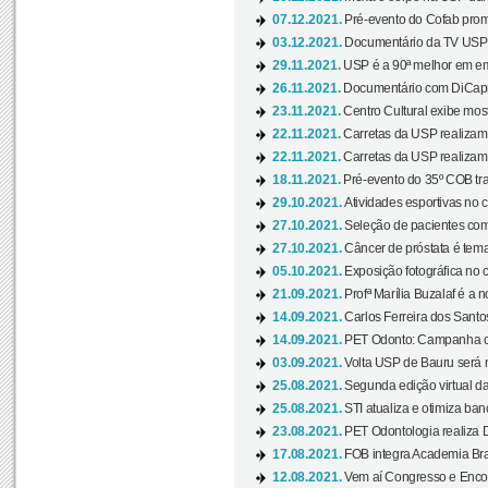
07.12.2021.
Pré-evento do Cofab prom
03.12.2021.
Documentário da TV USP 
29.11.2021.
USP é a 90ª melhor em em
26.11.2021.
Documentário com DiCaprio
23.11.2021.
Centro Cultural exibe most
22.11.2021.
Carretas da USP realizam
22.11.2021.
Carretas da USP realizam
18.11.2021.
Pré-evento do 35º COB tra
29.10.2021.
Atividades esportivas no 
27.10.2021.
Seleção de pacientes com
27.10.2021.
Câncer de próstata é tema
05.10.2021.
Exposição fotográfica no
21.09.2021.
Profª Marília Buzalaf é a no
14.09.2021.
Carlos Ferreira dos Santo
14.09.2021.
PET Odonto: Campanha c
03.09.2021.
Volta USP de Bauru será n
25.08.2021.
Segunda edição virtual da 
25.08.2021.
STI atualiza e otimiza ba
23.08.2021.
PET Odontologia realiza 
17.08.2021.
FOB integra Academia Bras
12.08.2021.
Vem aí Congresso e Encont