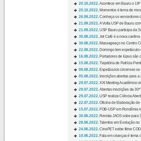
20.10.2022.
Acontece em Bauru o 19º C
20.10.2022.
Momentos é tema de mostra
26.09.2022.
Conheça os vencedores da
21.09.2022.
A Volta USP de Bauru com
21.09.2022.
USP Bauru participa da S
30.08.2022.
Jet Café é a nova cantina
30.08.2022.
Massageaço no Centro Cul
22.08.2022.
Domingo tem espetáculo d
16.08.2022.
Portadores de lúpus são c
15.08.2022.
Trajetória de Patrícia Pen
08.08.2022.
Espetáculos circenses se
05.08.2022.
Inscrições abertas para a 
29.07.2022.
XXI Meeting Acadêmico do
29.07.2022.
Abertas inscrições da 30ª
29.07.2022.
USP realiza Ciência Abert
22.07.2022.
Oficina de Elaboração de 
15.07.2022.
FOB-USP em Rondônia rea
30.06.2022.
Revista JAOS sobe para 3
28.06.2022.
Talentos em Evolução no C
24.06.2022.
CinePET exibe filme CODA 
10.06.2022.
Fala em crianças é tema d