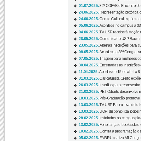
01.07.2025.
32º COFAB e Encontro do
24.06.2025.
Representação pictórica d
24.06.2025.
Centro Cultural expõe most
05.06.2025.
Acontece no campus a 33ª
04.06.2025.
TV USP receberá Moção d
28.05.2025.
Comunidade USP Bauru! Ve
23.05.2025.
Abertas inscrições para 
08.05.2025.
Acontece o 38º Congresso
07.05.2025.
Triagem para mulheres com
30.04.2025.
Encerradas as inscrições 
11.04.2025.
Abertas de 15 de abril a 8
31.03.2025.
Caricaturista Greifo expõ
26.03.2025.
Inscritos para representa
21.03.2025.
PET Odonto desenvolve ma
18.03.2025.
Pós-Graduação promove pal
13.03.2025.
TV USP Bauru leva dois tr
13.03.2025.
UOPI disponibiliza jogos 
28.02.2025.
Instaladas no campus pla
13.02.2025.
Fono lança e-book sobre de
10.02.2025.
Confira a programação d
05.02.2025.
FMBRU realiza VII Congr