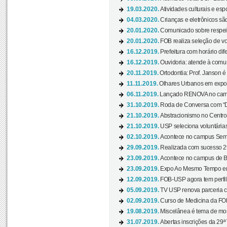
19.03.2020.
Atividades culturais e esp
04.03.2020.
Crianças e eletrônicos sã
20.01.2020.
Comunicado sobre respeit
20.01.2020.
FOB realiza seleção de vol
16.12.2019.
Prefeitura com horário dife
16.12.2019.
Ouvidoria: atende à comu
20.11.2019.
Ortodontia: Prof. Janson é
11.11.2019.
Olhares Urbanos em exposi
06.11.2019.
Lançado RENOVA no camp
31.10.2019.
Roda de Conversa com “Di
21.10.2019.
Abstracionismo no Centro 
21.10.2019.
USP seleciona voluntária
02.10.2019.
Acontece no campus Seman
29.09.2019.
Realizada com sucesso 29
23.09.2019.
Acontece no campus de Ba
23.09.2019.
Expo Ao Mesmo Tempo em 
12.09.2019.
FOB-USP agora tem perfil 
05.09.2019.
TV USP renova parceria c
02.09.2019.
Curso de Medicina da FOB
19.08.2019.
Miscelânea é tema de mos
31.07.2019.
Abertas inscrições da 29ª