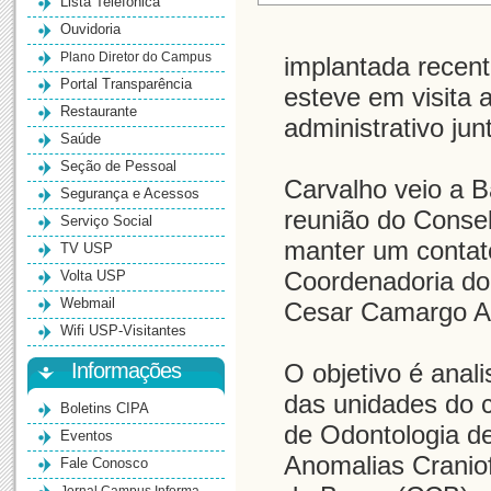
Lista Telefônica
Ouvidoria
Plano Diretor do Campus
implantada recen
Portal Transparência
esteve em visita 
Restaurante
administrativo jun
Saúde
Seção de Pessoal
Carvalho veio a Ba
Segurança e Acessos
reunião do Conse
Serviço Social
manter um contat
TV USP
Volta USP
Coordenadoria d
Webmail
Cesar Camargo A
Wifi USP-Visitantes
Informações
O objetivo é anal
das unidades do 
Boletins CIPA
de Odontologia de
Eventos
Anomalias Cranio
Fale Conosco