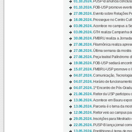
01.10.2024.
PUSP-B anuncia conclus
01.10.2024.
FOB-USP promove evento O
27.09.2024.
Evento sobre Relações Pe
16.09.2024.
Prossegue no Centro Cultu
03.09.2024.
Acontece no campus a Sem
03.09.2024.
GTH realiza Campanha de D
30.08.2024.
FMBRU realiza a Jornada 
27.08.2024.
Filarmônica realiza apres
27.08.2024.
Última semana da mostra Aq
27.08.2024.
Peça teatral Palíndromo di
19.08.2024.
FOB-USP sediará encontro
15.07.2024.
FMBRU-USP promove o II 
04.07.2024.
Comunicação, Tecnologia
04.07.2024.
Horário de funcionamento
04.07.2024.
1º Encontro de Pós-Gradu
21.06.2024.
Reitor da USP participou 
13.06.2024.
Acontece em Bauru exposi
13.06.2024.
Parceria é o tema da mostr
12.06.2024.
Reitor veio ao campus para
29.05.2024.
Inscrições para Mestrado
22.05.2024.
PUSP-B lança jornal come
13.05.2024.
Pontilhismo é tema de most