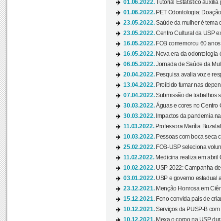
01.06.2022.
Tutorial Estatístico auxilia
01.06.2022.
PET Odontologia: Doação
23.05.2022.
Saúde da mulher é tema d
23.05.2022.
Centro Cultural da USP ex
16.05.2022.
FOB comemorou 60 anos c
16.05.2022.
Nova era da odontologia é
06.05.2022.
Jornada de Saúde da Mulhe
20.04.2022.
Pesquisa avalia voz e res
13.04.2022.
Proibido fumar nas depen
07.04.2022.
Submissão de trabalhos s
30.03.2022.
Águas e cores no Centro C
30.03.2022.
Impactos da pandemia na 
11.03.2022.
Professora Marília Buzalaf
10.03.2022.
Pessoas com boca seca co
25.02.2022.
FOB-USP seleciona voluntá
11.02.2022.
Medicina realiza em abril
10.02.2022.
USP 2022: Campanha de 
03.01.2022.
USP e governo estadual a
23.12.2021.
Menção Honrosa em Ciênc
15.12.2021.
Fono convida pais de cria
10.12.2021.
Serviços da PUSP-B com in
10.12.2021.
Mexa o corpo na USP duran