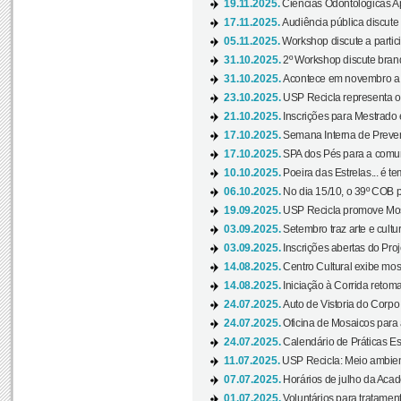
19.11.2025.
Ciências Odontológicas Ap
17.11.2025.
Audiência pública discute
05.11.2025.
Workshop discute a partic
31.10.2025.
2º Workshop discute branq
31.10.2025.
Acontece em novembro a 
23.10.2025.
USP Recicla representa 
21.10.2025.
Inscrições para Mestrado
17.10.2025.
Semana Interna de Preven
17.10.2025.
SPA dos Pés para a comuni
10.10.2025.
Poeira das Estrelas... é t
06.10.2025.
No dia 15/10, o 39º COB 
19.09.2025.
USP Recicla promove Most
03.09.2025.
Setembro traz arte e cultu
03.09.2025.
Inscrições abertas do Pro
14.08.2025.
Centro Cultural exibe mos
14.08.2025.
Iniciação à Corrida retoma 
24.07.2025.
Auto de Vistoria do Corpo
24.07.2025.
Oficina de Mosaicos para 
24.07.2025.
Calendário de Práticas Esp
11.07.2025.
USP Recicla: Meio ambient
07.07.2025.
Horários de julho da Acad
01.07.2025.
Voluntários para tratament