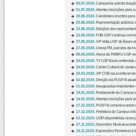
08.07.2026.
Campanha solicita doação 
01.07.2026.
Abertas inscrições para c
30.06.2026.
Candidatos inscritos para 
25.06.2026.
Representação pictórica da
23.06.2026.
Eleições dos representant
22.06.2026.
FOB-USP continua com ins
27.05.2026.
34ª Volta USP de Bauru a
27.05.2026.
Unesp FM, parceira da As
08.04.2026.
Aluna da FMBRU-USP expõe
20.03.2026.
TV USP Bauru entrevista a
20.03.2026.
Centro Cultural do campus
20.03.2026.
39º COB vai acontecer de 
02.02.2026.
Direção da PUSP-B atualiz
21.01.2026.
Inauguradas importantes
19.01.2026.
Restaurante do Campus vol
14.01.2026.
Abertas inscrições para p
17.12.2025.
PUSP-B comunica sobre de
17.12.2025.
Prefeitura do Campus info
03.12.2025.
UOPI disponibiliza novos 
27.11.2025.
Dezembro Musical acontec
19.11.2025.
Expressões Femininas é te