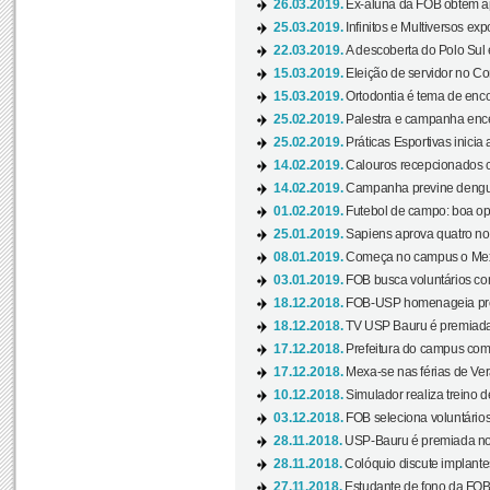
26.03.2019.
Ex-aluna da FOB obtém a
25.03.2019.
Infinitos e Multiversos ex
22.03.2019.
A descoberta do Polo Sul
15.03.2019.
Eleição de servidor no Co
15.03.2019.
Ortodontia é tema de encon
25.02.2019.
Palestra e campanha ence
25.02.2019.
Práticas Esportivas inicia 
14.02.2019.
Calouros recepcionados 
14.02.2019.
Campanha previne dengue
01.02.2019.
Futebol de campo: boa opçã
25.01.2019.
Sapiens aprova quatro no v
08.01.2019.
Começa no campus o Mexa
03.01.2019.
FOB busca voluntários com
18.12.2018.
FOB-USP homenageia prof
18.12.2018.
TV USP Bauru é premiada 
17.12.2018.
Prefeitura do campus com h
17.12.2018.
Mexa-se nas férias de Ver
10.12.2018.
Simulador realiza treino d
03.12.2018.
FOB seleciona voluntário
28.11.2018.
USP-Bauru é premiada no 
28.11.2018.
Colóquio discute implantes
27.11.2018.
Estudante de fono da FOB