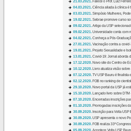
21.03.2021.
Falece o Prof. Luiz Ferreir
04.03.2021.
Ciência aliada à clínica é
03.03.2021.
Simpósio Mulheres, Poder
19.02.2021.
Sebrae promove curso sob
09.02.2021.
Artigo da USP selecionado
09.02.2021.
Universidade conta com nov
04.02.2021.
Conheça a Pós-Graduaçã
27.01.2021.
Vacinação contra a covid-
19.01.2021.
Projeto Sexualidade e Iso
13.01.2021.
Covid-19: Jornal aborda d
17.12.2020.
Novo site do Centro de Ed
10.12.2020.
Livro atualiza visão sobre
07.12.2020.
TV USP Bauru é finalista em
02.12.2020.
FOB no ranking de cientista
29.10.2020.
Novo portal da USP já está
15.10.2020.
Lançado livro sobre DTM e
07.10.2020.
Encerradas inscrições par
01.10.2020.
Prorrogadas inscrições da
30.09.2020.
Inscrição para Volta USP B
30.09.2020.
USP apresenta o novo Port
30.09.2020.
FOB realiza 33º Congresso
05.09.2020.
Acontece Volta USP Bauru 