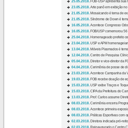
25.05.2018.
FOB-USP apresenta sua no
23.05.2018.
Arte panô em exibição no C
21.05.2018.
Mosaicando é tema de ex
21.05.2018.
Síndrome de Down é tema
16.05.2018.
Acontece Congresso Odont
16.05.2018.
FOB/USP comemorou 56 a
25.04.2018.
Homenageado prefeito ces
23.04.2018.
USP e APM homenageiam D
13.04.2018.
Móveis Plasmados é tema 
12.04.2018.
Centro de Pesquisa Clíni
05.04.2018.
Diretor e vice-diretor da 
04.04.2018.
Cerimônia de posse de dir
23.03.2018.
Acontece Campanha da V
19.03.2018.
FOB recebe doação de eq
15.03.2018.
USP exibe Traços e Toques
15.03.2018.
CIPA da Prefeitura do Camp
13.03.2018.
Prof. Carlos assume Diret
08.03.2018.
Cerimônia encerra Progra
08.03.2018.
Acontece primeira exposiçã
08.03.2018.
Práticas Esportivas com o
02.03.2018.
Diretora indicada pró-reito
02.03.2018.
Reinaugurado o Centro Cu