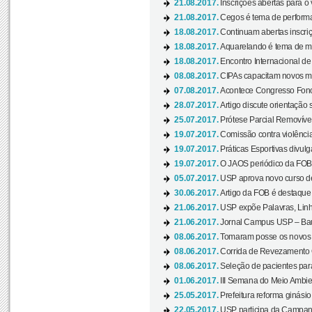
21.08.2017.
Inscrições abertas para o 
21.08.2017.
Cegos é tema de performa
18.08.2017.
Continuam abertas inscriç
18.08.2017.
Aquarelando é tema de mos
18.08.2017.
Encontro Internacional de 
08.08.2017.
CIPAs capacitam novos m
07.08.2017.
Acontece Congresso Fonoa
28.07.2017.
Artigo discute orientação 
25.07.2017.
Prótese Parcial Removível
19.07.2017.
Comissão contra violênci
19.07.2017.
Práticas Esportivas divulg
19.07.2017.
O JAOS periódico da FOB d
05.07.2017.
USP aprova novo curso de
30.06.2017.
Artigo da FOB é destaque e
21.06.2017.
USP expõe Palavras, Linh
21.06.2017.
Jornal Campus USP – Baur
08.06.2017.
Tomaram posse os novos
08.06.2017.
Corrida de Revezamento 
08.06.2017.
Seleção de pacientes para
01.06.2017.
III Semana do Meio Ambie
25.05.2017.
Prefeitura reforma ginási
22.05.2017.
USP participa da Campanh