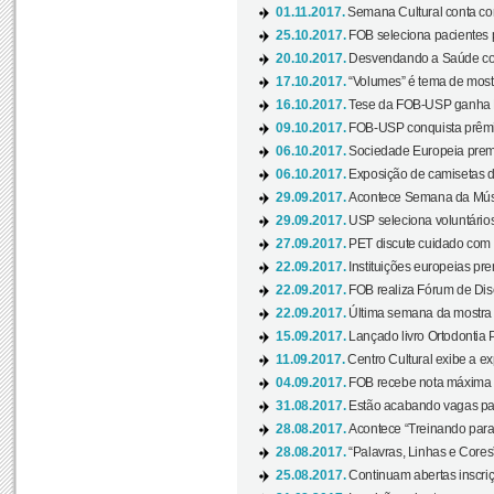
01.11.2017.
Semana Cultural conta co
25.10.2017.
FOB seleciona pacientes p
20.10.2017.
Desvendando a Saúde com
17.10.2017.
“Volumes” é tema de mostr
16.10.2017.
Tese da FOB-USP ganha 
09.10.2017.
FOB-USP conquista prêmio
06.10.2017.
Sociedade Europeia premi
06.10.2017.
Exposição de camisetas d
29.09.2017.
Acontece Semana da Músi
29.09.2017.
USP seleciona voluntários
27.09.2017.
PET discute cuidado com p
22.09.2017.
Instituições europeias pre
22.09.2017.
FOB realiza Fórum de Dis
22.09.2017.
Última semana da mostra “
15.09.2017.
Lançado livro Ortodontia 
11.09.2017.
Centro Cultural exibe a ex
04.09.2017.
FOB recebe nota máxima d
31.08.2017.
Estão acabando vagas par
28.08.2017.
Acontece “Treinando para 
28.08.2017.
“Palavras, Linhas e Cores
25.08.2017.
Continuam abertas inscriç