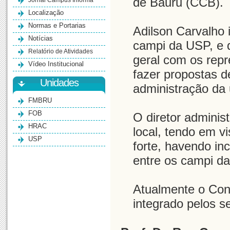
de Bauru (CCB).
Jornal Campus Informa
Localização
Normas e Portarias
Adilson Carvalho 
Notícias
campi da USP, e q
Relatório de Atividades
geral com os rep
Vídeo Institucional
fazer propostas d
Unidades
administração da 
FMBRU
FOB
O diretor administ
HRAC
local, tendo em v
USP
forte, havendo inc
entre os campi d
Atualmente o Co
integrado pelos 