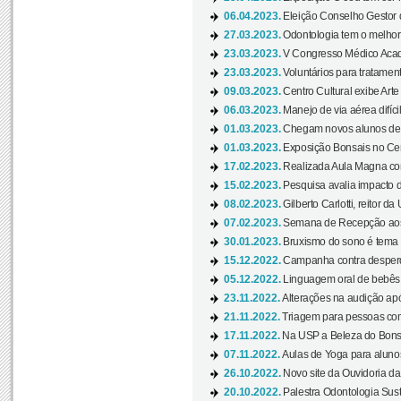
06.04.2023.
Eleição Conselho Gestor
27.03.2023.
Odontologia tem o melho
23.03.2023.
V Congresso Médico Acad
23.03.2023.
Voluntários para tratamento
09.03.2023.
Centro Cultural exibe Arte
06.03.2023.
Manejo de via aérea difíci
01.03.2023.
Chegam novos alunos de O
01.03.2023.
Exposição Bonsais no Cent
17.02.2023.
Realizada Aula Magna com 
15.02.2023.
Pesquisa avalia impacto d
08.02.2023.
Gilberto Carlotti, reitor d
07.02.2023.
Semana de Recepção aos
30.01.2023.
Bruxismo do sono é tema d
15.12.2022.
Campanha contra desperdí
05.12.2022.
Linguagem oral de bebês 
23.11.2022.
Alterações na audição apó
21.11.2022.
Triagem para pessoas com 
17.11.2022.
Na USP a Beleza do Bonsai
07.11.2022.
Aulas de Yoga para aluno
26.10.2022.
Novo site da Ouvidoria d
20.10.2022.
Palestra Odontologia Suste