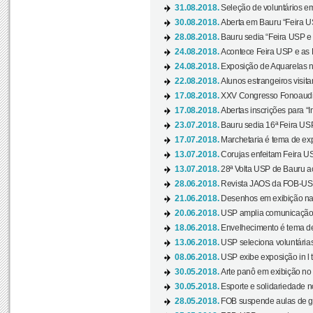
31.08.2018.
Seleção de voluntários em
30.08.2018.
Aberta em Bauru “Feira US
28.08.2018.
Bauru sedia “Feira USP e as
24.08.2018.
Acontece Feira USP e as Pr
24.08.2018.
Exposição de Aquarelas na
22.08.2018.
Alunos estrangeiros visit
17.08.2018.
XXV Congresso Fonoaudio
17.08.2018.
Abertas inscrições para “In
23.07.2018.
Bauru sedia 16ª Feira USP 
17.07.2018.
Marchetaria é tema de ex
13.07.2018.
Corujas enfeitam Feira USP
13.07.2018.
28ª Volta USP de Bauru a
28.06.2018.
Revista JAOS da FOB-USP
21.06.2018.
Desenhos em exibição na 
20.06.2018.
USP amplia comunicação 
18.06.2018.
Envelhecimento é tema de
13.06.2018.
USP seleciona voluntárias 
08.06.2018.
USP exibe exposição in l t
30.05.2018.
Arte panô em exibição no C
30.05.2018.
Esporte e solidariedade 
28.05.2018.
FOB suspende aulas de gr