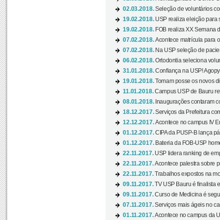
02.03.2018.
Seleção de voluntários co
19.02.2018.
USP realiza eleição para 
19.02.2018.
FOB realiza XX Semana d
07.02.2018.
Acontece matrícula para o
07.02.2018.
Na USP seleção de pacie
06.02.2018.
Ortodontia seleciona volun
31.01.2018.
Confiança na USP! Agopya
19.01.2018.
Tomam posse os novos dir
11.01.2018.
Campus USP de Bauru reto
08.01.2018.
Inaugurações contaram com
18.12.2017.
Serviços da Prefeitura com
12.12.2017.
Acontece no campus IV En
01.12.2017.
CIPA da PUSP-B lança pág
01.12.2017.
Bateria da FOB-USP homen
22.11.2017.
USP lidera ranking de emp
22.11.2017.
Acontece palestra sobre p
22.11.2017.
Trabalhos expostos na mos
09.11.2017.
TV USP Bauru é finalista em
09.11.2017.
Curso de Medicina é segun
07.11.2017.
Serviços mais ágeis no c
01.11.2017.
Acontece no campus da US