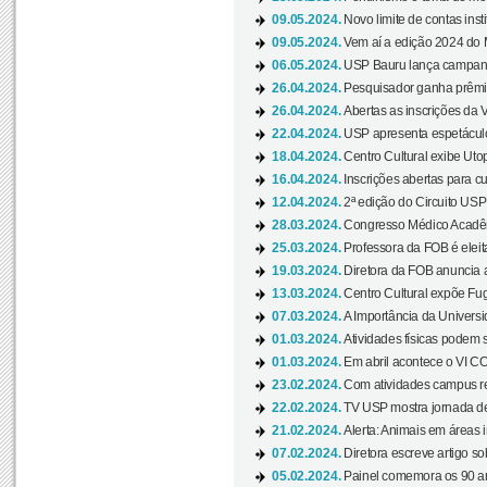
09.05.2024.
Novo limite de contas ins
09.05.2024.
Vem aí a edição 2024 do 
06.05.2024.
USP Bauru lança campanha
26.04.2024.
Pesquisador ganha prêmio 
26.04.2024.
Abertas as inscrições da 
22.04.2024.
USP apresenta espetáculo
18.04.2024.
Centro Cultural exibe Utop
16.04.2024.
Inscrições abertas para 
12.04.2024.
2ª edição do Circuito USP
28.03.2024.
Congresso Médico Acadêm
25.03.2024.
Professora da FOB é eleita
19.03.2024.
Diretora da FOB anuncia 
13.03.2024.
Centro Cultural expõe Fug
07.03.2024.
A Importância da Universi
01.03.2024.
Atividades físicas podem 
01.03.2024.
Em abril acontece o VI C
23.02.2024.
Com atividades campus re
22.02.2024.
TV USP mostra jornada de
21.02.2024.
Alerta: Animais em áreas 
07.02.2024.
Diretora escreve artigo s
05.02.2024.
Painel comemora os 90 an