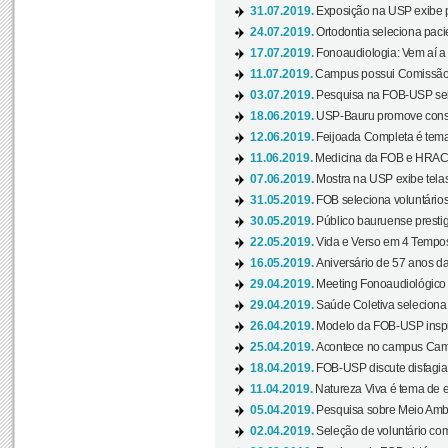
31.07.2019.
Exposição na USP exibe pa
24.07.2019.
Ortodontia seleciona pacie
17.07.2019.
Fonoaudiologia: Vem aí a 
11.07.2019.
Campus possui Comissão 
03.07.2019.
Pesquisa na FOB-USP sele
18.06.2019.
USP-Bauru promove consci
12.06.2019.
Feijoada Completa é tema
11.06.2019.
Medicina da FOB e HRAC 
07.06.2019.
Mostra na USP exibe telas 
31.05.2019.
FOB seleciona voluntário
30.05.2019.
Público bauruense prestig
22.05.2019.
Vida e Verso em 4 Tempos
16.05.2019.
Aniversário de 57 anos d
29.04.2019.
Meeting Fonoaudiológico d
29.04.2019.
Saúde Coletiva seleciona 
26.04.2019.
Modelo da FOB-USP inspir
25.04.2019.
Acontece no campus Cam
18.04.2019.
FOB-USP discute disfagia 
11.04.2019.
Natureza Viva é tema de 
05.04.2019.
Pesquisa sobre Meio Ambi
02.04.2019.
Seleção de voluntário com