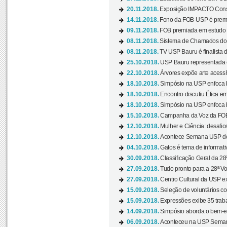
20.11.2018.
Exposição IMPACTO Consc
14.11.2018.
Fono da FOB-USP é premia
09.11.2018.
FOB premiada em estudo s
08.11.2018.
Sistema de Chamados do c
08.11.2018.
TV USP Bauru é finalista d
25.10.2018.
USP Bauru representada 
22.10.2018.
Árvores expõe arte acessí
18.10.2018.
Simpósio na USP enfoca b
18.10.2018.
Encontro discutiu Ética e
18.10.2018.
Simpósio na USP enfoca b
15.10.2018.
Campanha da Voz da FOB-
12.10.2018.
Mulher e Ciência: desafios
12.10.2018.
Acontece Semana USP de 
04.10.2018.
Gatos é tema de informativo
30.09.2018.
Classificação Geral da 28
27.09.2018.
Tudo pronto para a 28ª Vo
27.09.2018.
Centro Cultural da USP ex
15.09.2018.
Seleção de voluntários co
15.09.2018.
Expressões exibe 35 traba
14.09.2018.
Simpósio aborda o bem-es
06.09.2018.
Aconteceu na USP Semana 