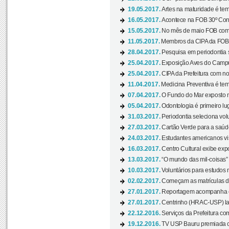
19.05.2017.
Artes na maturidade é tem
16.05.2017.
Acontece na FOB 30º Cong
15.05.2017.
No mês de maio FOB com
11.05.2017.
Membros da CIPA da FOB
28.04.2017.
Pesquisa em periodontia s
25.04.2017.
Exposição Aves do Campu
25.04.2017.
CIPA da Prefeitura com no
11.04.2017.
Medicina Preventiva é tem
07.04.2017.
O Fundo do Mar exposto no
05.04.2017.
Odontologia é primeiro lu
31.03.2017.
Periodontia seleciona volu
27.03.2017.
Cartão Verde para a saúd
24.03.2017.
Estudantes americanos vis
16.03.2017.
Centro Cultural exibe exp
13.03.2017.
“O mundo das mil-coisas” 
10.03.2017.
Voluntários para estudos n
02.02.2017.
Começam as matrículas 
27.01.2017.
Reportagem acompanha e
27.01.2017.
Centrinho (HRAC-USP) lanç
22.12.2016.
Serviços da Prefeitura com
19.12.2016.
TV USP Bauru premiada c