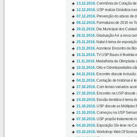
13.12.2016.
Cerimônia de Colação de
12.12.2016.
USP realiza Ginástica nas
07.12.2016.
Prevenção do abuso de dr
06.12.2016.
Formaturas de 2016 no Te
29.11.2016.
Dia Municipal dos Cuidado
28.11.2016.
Graduação A é a nova cam
25.11.2016.
Natal é tema de exposição 
23.11.2016.
Acontece Encontro de Bios
16.11.2016.
TV USP Bauru é finalista em
11.11.2016.
Medalhista da Olimpíada 
10.11.2016.
Orto e Odontopediatria sã
04.11.2016.
Encontro discute Inclusão
04.11.2016.
Contação de histórias é te
27.10.2016.
Com temas variados acont
27.10.2016.
Encontro na USP discute 
24.10.2016.
Erosão dentária é tema de
21.10.2016.
USP discute as Múltiplas 
21.10.2016.
Começou na USP Semana C
07.10.2016.
USP propõe tratamento ino
04.10.2016.
Exposição Sín-tese no Cen
03.10.2016.
Workshop Web Of Science