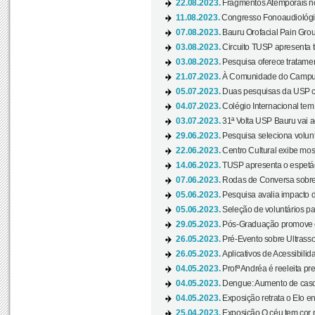
22.08.2023.
Fragmentos Atemporais no
11.08.2023.
Congresso Fonoaudiológic
07.08.2023.
Bauru Orofacial Pain Grou
03.08.2023.
Circuito TUSP apresenta t
03.08.2023.
Pesquisa oferece tratamen
21.07.2023.
À Comunidade do Campus
05.07.2023.
Duas pesquisas da USP co
04.07.2023.
Colégio Internacional tem
03.07.2023.
31ª Volta USP Bauru vai a
29.06.2023.
Pesquisa seleciona volunt
22.06.2023.
Centro Cultural exibe mo
14.06.2023.
TUSP apresenta o espetác
07.06.2023.
Rodas de Conversa sobre
05.06.2023.
Pesquisa avalia impacto d
05.06.2023.
Seleção de voluntários pa
29.05.2023.
Pós-Graduação promove ev
26.05.2023.
Pré-Evento sobre Ultrasso
26.05.2023.
Aplicativos de Acessibilida
04.05.2023.
Profª Andréa é reeleita pr
04.05.2023.
Dengue: Aumento de casos
04.05.2023.
Exposição retrata o Elo ent
25.04.2023.
Exposição O céu tem cor 