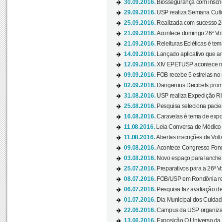
30.09.2016.
Biossegurança com inscriç
29.09.2016.
USP realiza Semana Cultur
25.09.2016.
Realizada com sucesso 26
21.09.2016.
Acontece domingo 26ª Vol
21.09.2016.
Releituras Ecléticas é tem
14.09.2016.
Lançado aplicativo que a
12.09.2016.
XIV EPETUSP acontece n
09.09.2016.
FOB recebe 5 estrelas no r
02.09.2016.
Dangerous Decibels promo
31.08.2016.
USP realiza Expedição Ri
25.08.2016.
Pesquisa seleciona pacie
16.08.2016.
Caravelas é tema de expo
11.08.2016.
Leia Conversa de Médico e 
11.08.2016.
Abertas inscrições da Vol
09.08.2016.
Acontece Congresso Fonoa
03.08.2016.
Novo espaço para lanche 
25.07.2016.
Preparativos para a 26ª V
08.07.2016.
FOB/USP em Rondônia real
06.07.2016.
Pesquisa faz avaliação de
01.07.2016.
Dia Municipal dos Cuidado
22.06.2016.
Campus da USP organiza "
13.06.2016.
Exposição O Universo da C