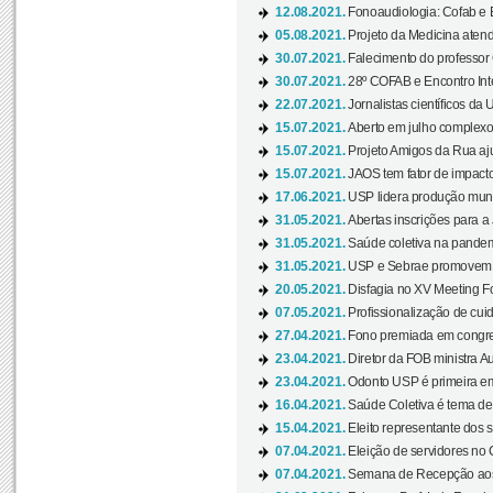
12.08.2021.
Fonoaudiologia: Cofab e E
05.08.2021.
Projeto da Medicina atend
30.07.2021.
Falecimento do professor
30.07.2021.
28º COFAB e Encontro Inte
22.07.2021.
Jornalistas científicos d
15.07.2021.
Aberto em julho complexo
15.07.2021.
Projeto Amigos da Rua aj
15.07.2021.
JAOS tem fator de impact
17.06.2021.
USP lidera produção mund
31.05.2021.
Abertas inscrições para a
31.05.2021.
Saúde coletiva na pandemi
31.05.2021.
USP e Sebrae promovem 
20.05.2021.
Disfagia no XV Meeting F
07.05.2021.
Profissionalização de cuid
27.04.2021.
Fono premiada em congress
23.04.2021.
Diretor da FOB ministra A
23.04.2021.
Odonto USP é primeira em
16.04.2021.
Saúde Coletiva é tema de
15.04.2021.
Eleito representante dos s
07.04.2021.
Eleição de servidores no 
07.04.2021.
Semana de Recepção aos C