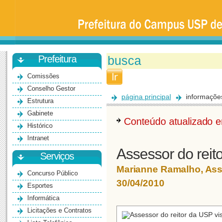
Prefeitura
da
Universidade
de
São
Paulo
-
Bauru
Prefeitura
Comissões
Conselho Gestor
página principal
informaçõe
Estrutura
Gabinete
Conteúdo atualizado
Histórico
Intranet
Assessor do reit
Serviços
Marianne Ramalho, As
Concurso Público
30/04/2010
Esportes
Informática
Licitações e Contratos