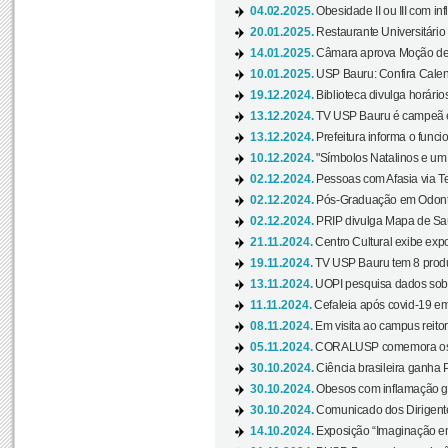
04.02.2025.
Obesidade II ou III com i
20.01.2025.
Restaurante Universitário
14.01.2025.
Câmara aprova Moção de 
10.01.2025.
USP Bauru: Confira Calend
19.12.2024.
Biblioteca divulga horári
13.12.2024.
TV USP Bauru é campeã em 
13.12.2024.
Prefeitura informa o funci
10.12.2024.
"Símbolos Natalinos e um N
02.12.2024.
Pessoas com Afasia via Te
02.12.2024.
Pós-Graduação em Odonto
02.12.2024.
PRIP divulga Mapa de Saú
21.11.2024.
Centro Cultural exibe expo
19.11.2024.
TV USP Bauru tem 8 produçõ
13.11.2024.
UOPI pesquisa dados sobre
11.11.2024.
Cefaleia após covid-19 em
08.11.2024.
Em visita ao campus reitor
05.11.2024.
CORALUSP comemora os 8
30.10.2024.
Ciência brasileira ganha 
30.10.2024.
Obesos com inflamação ge
30.10.2024.
Comunicado dos Dirigente
14.10.2024.
Exposição “Imaginação em