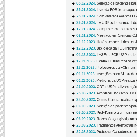
05.02.2024.
Seleção de pacientes para
25.01.2024.
Livro da FOB é destaque 
25.01.2024.
Com diversos eventos US
25.01.2024.
TV USP exibe especial de
17.01.2024.
Campus comemora os 90 
02.01.2024.
Mestrado em Ciências Odo
21.12.2023.
Horário especial dos servi
12.12.2023.
Biblioteca da FOB informa
01.12.2023.
LASE da FOB-USP realiza 
17.11.2023.
Centro Cultural realiza ex
13.11.2023.
Professores da FOB mais i
01.11.2023.
Inscrições para Mestrado 
01.11.2023.
Medicina da USP realiza 
26.10.2023.
CBF e USP realizam ação d
25.10.2023.
Aconteceu no campus da 
24.10.2023.
Centro Cultural realiza e
06.10.2023.
Seleção de pacientes para
05.10.2023.
Profª Karin é a primeira m
06.09.2023.
Recessão gengival, como re
23.08.2023.
Fragmentos Atemporais no
22.08.2023.
Professor Canadense minis