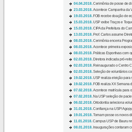
04.04.2018.
Cerimônia de posse de dir
23.03.2018.
Acontece Campanha da V
19.03.2018.
FOB recebe doação de eq
15.03.2018.
USP exibe Traços e Toques
15.03.2018.
CIPA da Prefeitura do Camp
13.03.2018.
Prof. Carlos assume Diret
08.03.2018.
Cerimônia encerra Progra
08.03.2018.
Acontece primeira exposiçã
08.03.2018.
Práticas Esportivas com o
02.03.2018.
Diretora indicada pró-reito
02.03.2018.
Reinaugurado o Centro Cu
02.03.2018.
Seleção de voluntários co
19.02.2018.
USP realiza eleição para 
19.02.2018.
FOB realiza XX Semana d
07.02.2018.
Acontece matrícula para o
07.02.2018.
Na USP seleção de pacie
06.02.2018.
Ortodontia seleciona volun
31.01.2018.
Confiança na USP! Agopya
19.01.2018.
Tomam posse os novos dir
11.01.2018.
Campus USP de Bauru reto
08.01.2018.
Inaugurações contaram com