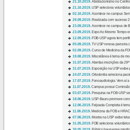
21.10.2019.
Abstracionismo no Centro 
21.10.2019.
USP seleciona voluntária
02.10.2019.
Acontece no campus Seman
29.09.2019.
Realizada com sucesso 29
23.09.2019.
Acontece no campus de Ba
23.09.2019.
Expo Ao Mesmo Tempo em 
12.09.2019.
FOB-USP agora tem perfil 
05.09.2019.
TV USP renova parceria c
02.09.2019.
Curso de Medicina da FOB
19.08.2019.
Miscelânea é tema de mos
31.07.2019.
Abertas inscrições da 29ª
31.07.2019.
Exposição na USP exibe pa
24.07.2019.
Ortodontia seleciona pacie
17.07.2019.
Fonoaudiologia: Vem aí a 
11.07.2019.
Campus possui Comissão 
03.07.2019.
Pesquisa na FOB-USP sele
18.06.2019.
USP-Bauru promove consci
12.06.2019.
Feijoada Completa é tema
11.06.2019.
Medicina da FOB e HRAC 
07.06.2019.
Mostra na USP exibe telas 
31.05.2019.
FOB seleciona voluntário
30.05.2019.
Público bauruense prestig