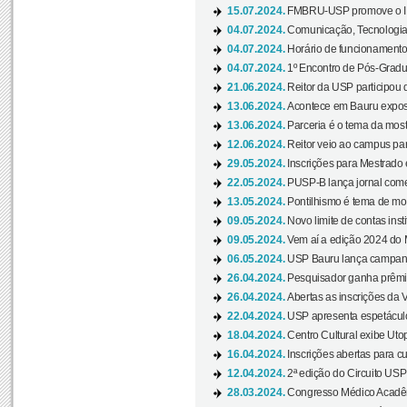
15.07.2024.
FMBRU-USP promove o II 
04.07.2024.
Comunicação, Tecnologia
04.07.2024.
Horário de funcionamento
04.07.2024.
1º Encontro de Pós-Gradu
21.06.2024.
Reitor da USP participou 
13.06.2024.
Acontece em Bauru exposi
13.06.2024.
Parceria é o tema da mostr
12.06.2024.
Reitor veio ao campus para
29.05.2024.
Inscrições para Mestrado
22.05.2024.
PUSP-B lança jornal come
13.05.2024.
Pontilhismo é tema de most
09.05.2024.
Novo limite de contas ins
09.05.2024.
Vem aí a edição 2024 do 
06.05.2024.
USP Bauru lança campanha
26.04.2024.
Pesquisador ganha prêmio 
26.04.2024.
Abertas as inscrições da 
22.04.2024.
USP apresenta espetáculo
18.04.2024.
Centro Cultural exibe Utop
16.04.2024.
Inscrições abertas para 
12.04.2024.
2ª edição do Circuito USP
28.03.2024.
Congresso Médico Acadêm