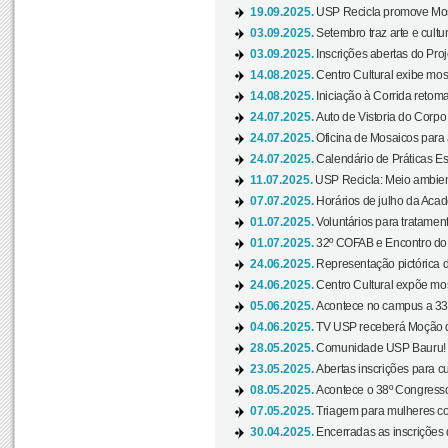
19.09.2025.
USP Recicla promove Most
03.09.2025.
Setembro traz arte e cultu
03.09.2025.
Inscrições abertas do Pro
14.08.2025.
Centro Cultural exibe mos
14.08.2025.
Iniciação à Corrida retoma 
24.07.2025.
Auto de Vistoria do Corpo
24.07.2025.
Oficina de Mosaicos para 
24.07.2025.
Calendário de Práticas Esp
11.07.2025.
USP Recicla: Meio ambient
07.07.2025.
Horários de julho da Acad
01.07.2025.
Voluntários para tratament
01.07.2025.
32º COFAB e Encontro do
24.06.2025.
Representação pictórica d
24.06.2025.
Centro Cultural expõe most
05.06.2025.
Acontece no campus a 33ª
04.06.2025.
TV USP receberá Moção d
28.05.2025.
Comunidade USP Bauru! Ve
23.05.2025.
Abertas inscrições para 
08.05.2025.
Acontece o 38º Congresso
07.05.2025.
Triagem para mulheres com
30.04.2025.
Encerradas as inscrições 