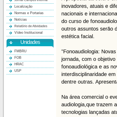
Jornal Campus Informa
inovadores, atuais e di
Localização
nacionais e internacion
Normas e Portarias
Notícias
do curso de fonoaudiolog
Relatório de Atividades
outros assuntos serão 
Vídeo Institucional
estética facial.
Unidades
"Fonoaudiologia: Novas
FMBRU
FOB
jornada, com o objetivo
HRAC
fonoaudiológica e as no
USP
interdisciplinaridade e
dentre outras. Apresent
Na área comercial o ev
audiologia,que trazem a
tecnologias lançadas a