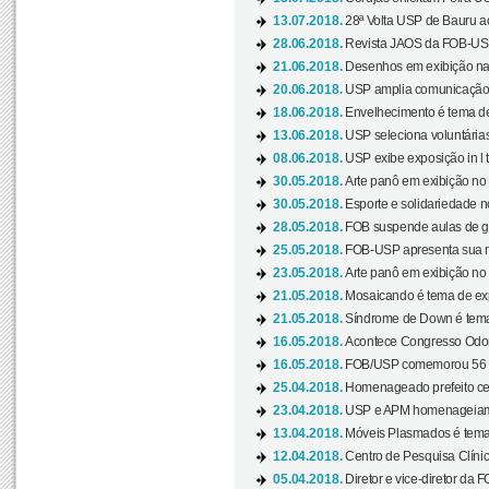
13.07.2018.
28ª Volta USP de Bauru a
28.06.2018.
Revista JAOS da FOB-USP
21.06.2018.
Desenhos em exibição na 
20.06.2018.
USP amplia comunicação 
18.06.2018.
Envelhecimento é tema de
13.06.2018.
USP seleciona voluntárias 
08.06.2018.
USP exibe exposição in l t
30.05.2018.
Arte panô em exibição no C
30.05.2018.
Esporte e solidariedade 
28.05.2018.
FOB suspende aulas de gr
25.05.2018.
FOB-USP apresenta sua no
23.05.2018.
Arte panô em exibição no C
21.05.2018.
Mosaicando é tema de ex
21.05.2018.
Síndrome de Down é tema
16.05.2018.
Acontece Congresso Odont
16.05.2018.
FOB/USP comemorou 56 a
25.04.2018.
Homenageado prefeito ces
23.04.2018.
USP e APM homenageiam D
13.04.2018.
Móveis Plasmados é tema 
12.04.2018.
Centro de Pesquisa Clíni
05.04.2018.
Diretor e vice-diretor da 