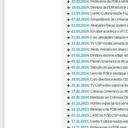
25.03.2024.
Professora da FOB é eleita
19.03.2024.
Diretora da FOB anuncia 
13.03.2024.
Centro Cultural expõe Fug
07.03.2024.
A Importância da Universi
01.03.2024.
Atividades físicas podem 
01.03.2024.
Em abril acontece o VI C
23.02.2024.
Com atividades campus re
22.02.2024.
TV USP mostra jornada de
21.02.2024.
Alerta: Animais em áreas 
07.02.2024.
Diretora escreve artigo s
05.02.2024.
Painel comemora os 90 an
05.02.2024.
Seleção de pacientes para
25.01.2024.
Livro da FOB é destaque 
25.01.2024.
Com diversos eventos US
25.01.2024.
TV USP exibe especial de
17.01.2024.
Campus comemora os 90 
02.01.2024.
Mestrado em Ciências Odo
21.12.2023.
Horário especial dos servi
12.12.2023.
Biblioteca da FOB informa
01.12.2023.
LASE da FOB-USP realiza 
17.11.2023.
Centro Cultural realiza ex
13.11.2023.
Professores da FOB mais i