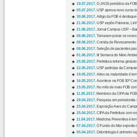
19.07.2017.
O JAOS periódico da FOB d
05.07.2017.
USP aprova novo curso de
30.06.2017.
Artigo da FOB é destaque e
21.06.2017.
USP expõe Palavras, Linh
21.06.2017.
Jornal Campus USP – Baur
08.06.2017.
Tomaram posse os novos
08.06.2017.
Corrida de Revezamento 
08.06.2017.
Seleção de pacientes para
01.06.2017.
III Semana do Meio Ambie
25.05.2017.
Prefeitura reforma ginási
22.05.2017.
USP participa da Campanh
19.05.2017.
Artes na maturidade é tem
16.05.2017.
Acontece na FOB 30º Cong
15.05.2017.
No mês de maio FOB com
11.05.2017.
Membros da CIPA da FOB
28.04.2017.
Pesquisa em periodontia s
25.04.2017.
Exposição Aves do Campu
25.04.2017.
CIPA da Prefeitura com no
11.04.2017.
Medicina Preventiva é tem
07.04.2017.
O Fundo do Mar exposto no
05.04.2017.
Odontologia é primeiro lu