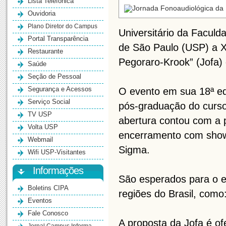
Lista Telefônica
Ouvidoria
Plano Diretor do Campus
Universitário da Facul
Portal Transparência
de São Paulo (USP) a XV
Restaurante
Pegoraro-Krook” (Jofa)
Saúde
Seção de Pessoal
Segurança e Acessos
O evento em sua 18ª ed
Serviço Social
pós-graduação do curso
TV USP
abertura contou com a
Volta USP
encerramento com show
Webmail
Sigma.
Wifi USP-Visitantes
Informações
São esperados para o e
Boletins CIPA
regiões do Brasil, como:
Eventos
Fale Conosco
A proposta da Jofa é o