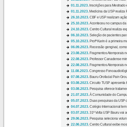
01.11.2023.
Inscrições para Mestrado 
01.11.2023.
Medicina da USP realiza 
26.10.2023.
CBF e USP realizam ação d
25.10.2023.
Aconteceu no campus da 
24.10.2023.
Centro Cultural realiza e
06.10.2023.
Seleção de pacientes para
05.10.2023.
Profª Karin é a primeira m
06.09.2023.
Recessão gengival, como re
23.08.2023.
Fragmentos Atemporais no
22.08.2023.
Professor Canadense minis
22.08.2023.
Fragmentos Atemporais no
11.08.2023.
Congresso Fonoaudiológic
07.08.2023.
Bauru Orofacial Pain Grou
03.08.2023.
Circuito TUSP apresenta t
03.08.2023.
Pesquisa oferece tratamen
21.07.2023.
À Comunidade do Campus
05.07.2023.
Duas pesquisas da USP co
04.07.2023.
Colégio Internacional tem
03.07.2023.
31ª Volta USP Bauru vai a
29.06.2023.
Pesquisa seleciona volunt
22.06.2023.
Centro Cultural exibe mo