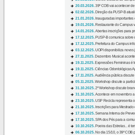
20.03.2026.
39º COB vai acontecer de 
02.02.2026.
Direção da PUSP-B atualiz
21.01.2026.
Inauguradas importantes
19.01.2026.
Restaurante do Campus vol
14.01.2026.
Abertas inscrições para p
17.12.2025.
PUSP-B comunica sobre de
17.12.2025.
Prefeitura do Campus info
03.12.2025.
UOPI disponibiliza novos 
27.11.2025.
Dezembro Musical acontec
19.11.2025.
Expressões Femininas é te
19.11.2025.
Ciências Odontológicas Ap
17.11.2025.
Audiência pública discute
05.11.2025.
Workshop discute a partic
31.10.2025.
2º Workshop discute branq
31.10.2025.
Acontece em novembro a 
23.10.2025.
USP Recicla representa 
21.10.2025.
Inscrições para Mestrado
17.10.2025.
Semana Interna de Preven
17.10.2025.
SPA dos Pés para a comuni
10.10.2025.
Poeira das Estrelas... é t
06.10.2025.
No dia 15/10, o 39º COB 