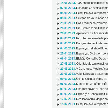
14.06.2023.
TUSP apresenta o espetác
07.06.2023.
Rodas de Conversa sobre
05.06.2023.
Pesquisa avalia impacto d
05.06.2023.
Seleção de voluntários pa
29.05.2023.
Pós-Graduação promove ev
26.05.2023.
Pré-Evento sobre Ultrasso
26.05.2023.
Aplicativos de Acessibilida
04.05.2023.
Profª Andréa é reeleita pr
04.05.2023.
Dengue: Aumento de casos
04.05.2023.
Exposição retrata o Elo ent
25.04.2023.
Exposição O céu tem cor 
06.04.2023.
Eleição Conselho Gestor
27.03.2023.
Odontologia tem o melho
23.03.2023.
V Congresso Médico Acad
23.03.2023.
Voluntários para tratamento
09.03.2023.
Centro Cultural exibe Arte
06.03.2023.
Manejo de via aérea difíci
01.03.2023.
Chegam novos alunos de O
01.03.2023.
Exposição Bonsais no Cent
17.02.2023.
Realizada Aula Magna com 
15.02.2023.
Pesquisa avalia impacto d