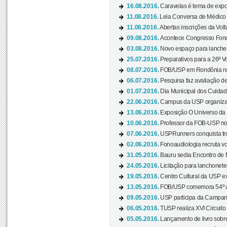
16.08.2016.
Caravelas é tema de expo
11.08.2016.
Leia Conversa de Médico e 
11.08.2016.
Abertas inscrições da Vol
09.08.2016.
Acontece Congresso Fonoa
03.08.2016.
Novo espaço para lanche 
25.07.2016.
Preparativos para a 26ª V
08.07.2016.
FOB/USP em Rondônia real
06.07.2016.
Pesquisa faz avaliação de
01.07.2016.
Dia Municipal dos Cuidado
22.06.2016.
Campus da USP organiza "
13.06.2016.
Exposição O Universo da C
10.06.2016.
Professor da FOB-USP no
07.06.2016.
USPRunners conquista tro
02.06.2016.
Fonoaudiologia recruta vo
31.05.2016.
Bauru sedia Encontro de M
24.05.2016.
Licitação para lanchonet
19.05.2016.
Centro Cultural da USP ex
13.05.2016.
FOB/USP comemora 54º an
09.05.2016.
USP participa da Campanh
06.05.2016.
TUSP realiza XVI Circuito
05.05.2016.
Lançamento de livro sobr