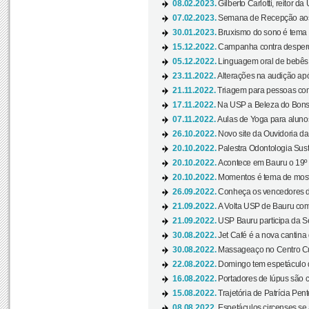
08.02.2023.
Gilberto Carlotti, reitor d
07.02.2023.
Semana de Recepção aos
30.01.2023.
Bruxismo do sono é tema d
15.12.2022.
Campanha contra desperdí
05.12.2022.
Linguagem oral de bebês 
23.11.2022.
Alterações na audição apó
21.11.2022.
Triagem para pessoas com 
17.11.2022.
Na USP a Beleza do Bonsai
07.11.2022.
Aulas de Yoga para aluno
26.10.2022.
Novo site da Ouvidoria d
20.10.2022.
Palestra Odontologia Suste
20.10.2022.
Acontece em Bauru o 19º C
20.10.2022.
Momentos é tema de mostra
26.09.2022.
Conheça os vencedores da
21.09.2022.
A Volta USP de Bauru com
21.09.2022.
USP Bauru participa da S
30.08.2022.
Jet Café é a nova cantina
30.08.2022.
Massageaço no Centro Cul
22.08.2022.
Domingo tem espetáculo d
16.08.2022.
Portadores de lúpus são c
15.08.2022.
Trajetória de Patrícia Pen
08.08.2022.
Espetáculos circenses se