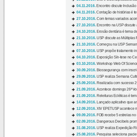
04.11.2016.
Encontro discute Inclusão
04.11.2016.
Contação de histórias é te
27.10.2016.
Com temas variados acont
27.10.2016.
Encontro na USP discute 
24.10.2016.
Erosão dentária é tema de
21.10.2016.
USP discute as Múltiplas 
21.10.2016.
Começou na USP Semana C
07.10.2016.
USP propõe tratamento ino
04.10.2016.
Exposição Sín-tese no Cen
03.10.2016.
Workshop Web Of Science
30.09.2016.
Biossegurança com inscriç
29.09.2016.
USP realiza Semana Cultur
25.09.2016.
Realizada com sucesso 26
21.09.2016.
Acontece domingo 26ª Vol
21.09.2016.
Releituras Ecléticas é tem
14.09.2016.
Lançado aplicativo que a
12.09.2016.
XIV EPETUSP acontece n
09.09.2016.
FOB recebe 5 estrelas no r
02.09.2016.
Dangerous Decibels promo
31.08.2016.
USP realiza Expedição Ri
25.08.2016.
Pesquisa seleciona pacie