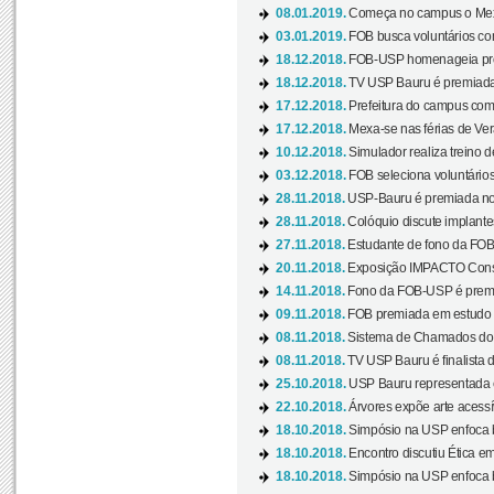
08.01.2019.
Começa no campus o Mexa
03.01.2019.
FOB busca voluntários com
18.12.2018.
FOB-USP homenageia prof
18.12.2018.
TV USP Bauru é premiada 
17.12.2018.
Prefeitura do campus com h
17.12.2018.
Mexa-se nas férias de Ver
10.12.2018.
Simulador realiza treino d
03.12.2018.
FOB seleciona voluntário
28.11.2018.
USP-Bauru é premiada no 
28.11.2018.
Colóquio discute implantes
27.11.2018.
Estudante de fono da FOB
20.11.2018.
Exposição IMPACTO Consc
14.11.2018.
Fono da FOB-USP é premia
09.11.2018.
FOB premiada em estudo s
08.11.2018.
Sistema de Chamados do c
08.11.2018.
TV USP Bauru é finalista d
25.10.2018.
USP Bauru representada 
22.10.2018.
Árvores expõe arte acessí
18.10.2018.
Simpósio na USP enfoca b
18.10.2018.
Encontro discutiu Ética e
18.10.2018.
Simpósio na USP enfoca b