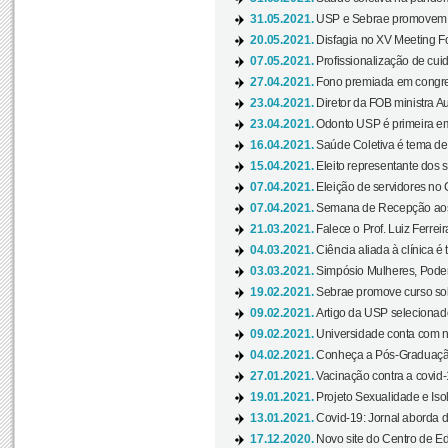
31.05.2021.
USP e Sebrae promovem 
20.05.2021.
Disfagia no XV Meeting F
07.05.2021.
Profissionalização de cuid
27.04.2021.
Fono premiada em congress
23.04.2021.
Diretor da FOB ministra A
23.04.2021.
Odonto USP é primeira em
16.04.2021.
Saúde Coletiva é tema de
15.04.2021.
Eleito representante dos s
07.04.2021.
Eleição de servidores no 
07.04.2021.
Semana de Recepção aos C
21.03.2021.
Falece o Prof. Luiz Ferreir
04.03.2021.
Ciência aliada à clínica é
03.03.2021.
Simpósio Mulheres, Poder
19.02.2021.
Sebrae promove curso sob
09.02.2021.
Artigo da USP selecionado
09.02.2021.
Universidade conta com nov
04.02.2021.
Conheça a Pós-Graduaçã
27.01.2021.
Vacinação contra a covid-
19.01.2021.
Projeto Sexualidade e Iso
13.01.2021.
Covid-19: Jornal aborda d
17.12.2020.
Novo site do Centro de Ed