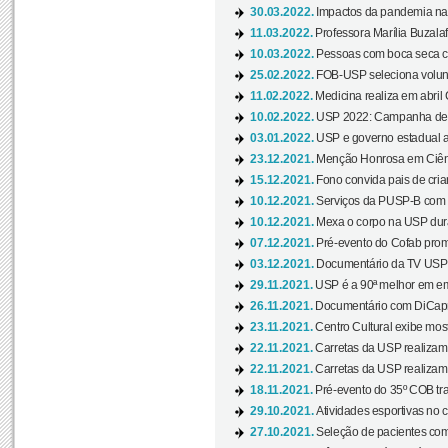
30.03.2022.
Impactos da pandemia na 
11.03.2022.
Professora Marília Buzalaf
10.03.2022.
Pessoas com boca seca co
25.02.2022.
FOB-USP seleciona voluntá
11.02.2022.
Medicina realiza em abril
10.02.2022.
USP 2022: Campanha de 
03.01.2022.
USP e governo estadual a
23.12.2021.
Menção Honrosa em Ciênc
15.12.2021.
Fono convida pais de cria
10.12.2021.
Serviços da PUSP-B com in
10.12.2021.
Mexa o corpo na USP duran
07.12.2021.
Pré-evento do Cofab prom
03.12.2021.
Documentário da TV USP 
29.11.2021.
USP é a 90ª melhor em em
26.11.2021.
Documentário com DiCaprio
23.11.2021.
Centro Cultural exibe most
22.11.2021.
Carretas da USP realizam
22.11.2021.
Carretas da USP realizam
18.11.2021.
Pré-evento do 35º COB tra
29.10.2021.
Atividades esportivas no 
27.10.2021.
Seleção de pacientes com