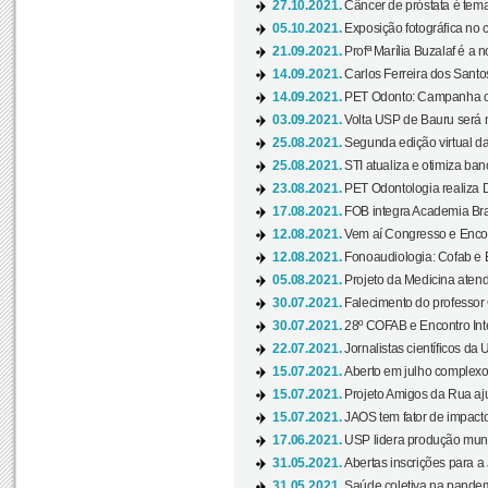
27.10.2021.
Câncer de próstata é tema
05.10.2021.
Exposição fotográfica no
21.09.2021.
Profª Marília Buzalaf é a no
14.09.2021.
Carlos Ferreira dos Santo
14.09.2021.
PET Odonto: Campanha c
03.09.2021.
Volta USP de Bauru será n
25.08.2021.
Segunda edição virtual da 
25.08.2021.
STI atualiza e otimiza ba
23.08.2021.
PET Odontologia realiza 
17.08.2021.
FOB integra Academia Bras
12.08.2021.
Vem aí Congresso e Encont
12.08.2021.
Fonoaudiologia: Cofab e E
05.08.2021.
Projeto da Medicina atend
30.07.2021.
Falecimento do professor
30.07.2021.
28º COFAB e Encontro Inte
22.07.2021.
Jornalistas científicos d
15.07.2021.
Aberto em julho complexo
15.07.2021.
Projeto Amigos da Rua aj
15.07.2021.
JAOS tem fator de impact
17.06.2021.
USP lidera produção mund
31.05.2021.
Abertas inscrições para a
31.05.2021.
Saúde coletiva na pandemi