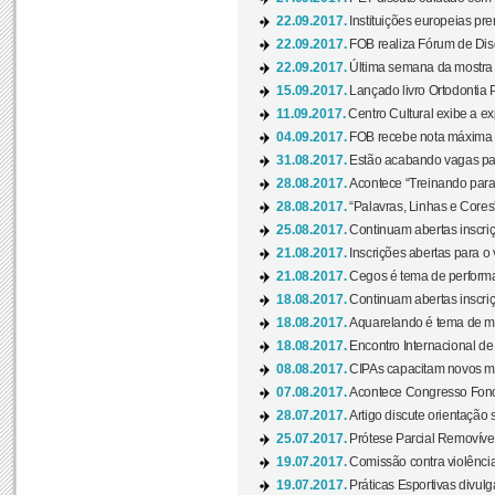
22.09.2017.
Instituições europeias pre
22.09.2017.
FOB realiza Fórum de Dis
22.09.2017.
Última semana da mostra “
15.09.2017.
Lançado livro Ortodontia 
11.09.2017.
Centro Cultural exibe a ex
04.09.2017.
FOB recebe nota máxima d
31.08.2017.
Estão acabando vagas par
28.08.2017.
Acontece “Treinando para 
28.08.2017.
“Palavras, Linhas e Cores
25.08.2017.
Continuam abertas inscriç
21.08.2017.
Inscrições abertas para o 
21.08.2017.
Cegos é tema de performa
18.08.2017.
Continuam abertas inscriç
18.08.2017.
Aquarelando é tema de mos
18.08.2017.
Encontro Internacional de 
08.08.2017.
CIPAs capacitam novos m
07.08.2017.
Acontece Congresso Fonoa
28.07.2017.
Artigo discute orientação 
25.07.2017.
Prótese Parcial Removível
19.07.2017.
Comissão contra violênci
19.07.2017.
Práticas Esportivas divulg