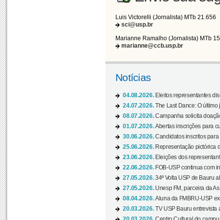
Luis Victorelli (Jornalista) MTb 21.656
sci@usp.br
Marianne Ramalho (Jornalista) MTb 1
marianne@ccb.usp.br
Notícias
04.08.2026.
Eleitos representantes di
24.07.2026.
The Last Dance: O últim
08.07.2026.
Campanha solicita doação 
01.07.2026.
Abertas inscrições para c
30.06.2026.
Candidatos inscritos para 
25.06.2026.
Representação pictórica da
23.06.2026.
Eleições dos representant
22.06.2026.
FOB-USP continua com ins
27.05.2026.
34ª Volta USP de Bauru a
27.05.2026.
Unesp FM, parceira da As
08.04.2026.
Aluna da FMBRU-USP expõe
20.03.2026.
TV USP Bauru entrevista a
20.03.2026.
Centro Cultural do campus