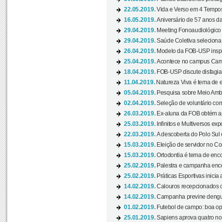
22.05.2019.
Vida e Verso em 4 Tempos
16.05.2019.
Aniversário de 57 anos d
29.04.2019.
Meeting Fonoaudiológico d
29.04.2019.
Saúde Coletiva seleciona 
26.04.2019.
Modelo da FOB-USP inspir
25.04.2019.
Acontece no campus Cam
18.04.2019.
FOB-USP discute disfagia 
11.04.2019.
Natureza Viva é tema de 
05.04.2019.
Pesquisa sobre Meio Ambi
02.04.2019.
Seleção de voluntário com
26.03.2019.
Ex-aluna da FOB obtém a
25.03.2019.
Infinitos e Multiversos ex
22.03.2019.
A descoberta do Polo Sul
15.03.2019.
Eleição de servidor no Co
15.03.2019.
Ortodontia é tema de encon
25.02.2019.
Palestra e campanha ence
25.02.2019.
Práticas Esportivas inicia 
14.02.2019.
Calouros recepcionados 
14.02.2019.
Campanha previne dengue
01.02.2019.
Futebol de campo: boa opçã
25.01.2019.
Sapiens aprova quatro no v