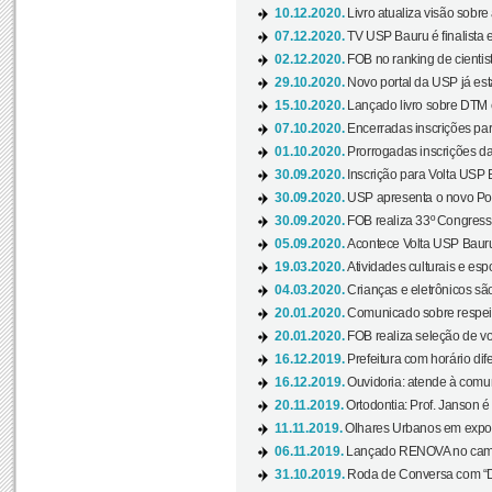
10.12.2020.
Livro atualiza visão sobre
07.12.2020.
TV USP Bauru é finalista em
02.12.2020.
FOB no ranking de cientista
29.10.2020.
Novo portal da USP já está
15.10.2020.
Lançado livro sobre DTM e
07.10.2020.
Encerradas inscrições par
01.10.2020.
Prorrogadas inscrições da
30.09.2020.
Inscrição para Volta USP B
30.09.2020.
USP apresenta o novo Port
30.09.2020.
FOB realiza 33º Congresso
05.09.2020.
Acontece Volta USP Bauru 
19.03.2020.
Atividades culturais e esp
04.03.2020.
Crianças e eletrônicos sã
20.01.2020.
Comunicado sobre respeit
20.01.2020.
FOB realiza seleção de vol
16.12.2019.
Prefeitura com horário dife
16.12.2019.
Ouvidoria: atende à comu
20.11.2019.
Ortodontia: Prof. Janson é
11.11.2019.
Olhares Urbanos em exposi
06.11.2019.
Lançado RENOVA no camp
31.10.2019.
Roda de Conversa com “Di