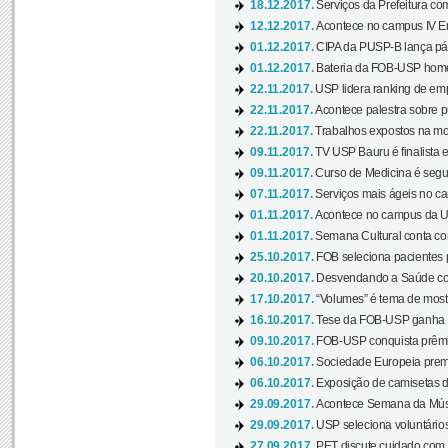
18.12.2017.
Serviços da Prefeitura com
12.12.2017.
Acontece no campus IV En
01.12.2017.
CIPA da PUSP-B lança pág
01.12.2017.
Bateria da FOB-USP homen
22.11.2017.
USP lidera ranking de emp
22.11.2017.
Acontece palestra sobre p
22.11.2017.
Trabalhos expostos na mos
09.11.2017.
TV USP Bauru é finalista em
09.11.2017.
Curso de Medicina é segun
07.11.2017.
Serviços mais ágeis no c
01.11.2017.
Acontece no campus da US
01.11.2017.
Semana Cultural conta co
25.10.2017.
FOB seleciona pacientes p
20.10.2017.
Desvendando a Saúde com
17.10.2017.
“Volumes” é tema de mostr
16.10.2017.
Tese da FOB-USP ganha 
09.10.2017.
FOB-USP conquista prêmio
06.10.2017.
Sociedade Europeia premi
06.10.2017.
Exposição de camisetas d
29.09.2017.
Acontece Semana da Músi
29.09.2017.
USP seleciona voluntários
27.09.2017.
PET discute cuidado com p