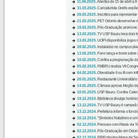
11.04.2025.
Abertas de 15 de abril a 8
31.03.2025.
Caricaturista Greifo expõ
26.03.2025.
Inscritos para representa
21.03.2025.
PET Odonto desenvolve ma
18.03.2025.
Pós-Graduação promove pal
13.03.2025.
TV USP Bauru leva dois tr
13.03.2025.
UOPI disponibiliza jogos 
28.02.2025.
Instaladas no campus pla
13.02.2025.
Fono lança e-book sobre de
10.02.2025.
Confira a programação d
05.02.2025.
FMBRU realiza VII Congr
04.02.2025.
Obesidade II ou III com i
20.01.2025.
Restaurante Universitário
14.01.2025.
Câmara aprova Moção de 
10.01.2025.
USP Bauru: Confira Calend
19.12.2024.
Biblioteca divulga horári
13.12.2024.
TV USP Bauru é campeã em 
13.12.2024.
Prefeitura informa o funci
10.12.2024.
"Símbolos Natalinos e um N
02.12.2024.
Pessoas com Afasia via Te
02.12.2024.
Pós-Graduação em Odonto
02.12.2024.
PRIP divulga Mapa de Saú