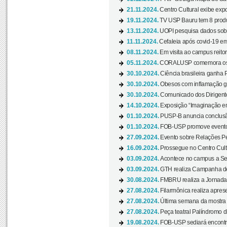
21.11.2024.
Centro Cultural exibe expo
19.11.2024.
TV USP Bauru tem 8 produçõ
13.11.2024.
UOPI pesquisa dados sobre
11.11.2024.
Cefaleia após covid-19 em
08.11.2024.
Em visita ao campus reitor
05.11.2024.
CORALUSP comemora os 8
30.10.2024.
Ciência brasileira ganha 
30.10.2024.
Obesos com inflamação ge
30.10.2024.
Comunicado dos Dirigente
14.10.2024.
Exposição “Imaginação em
01.10.2024.
PUSP-B anuncia conclus
01.10.2024.
FOB-USP promove evento O
27.09.2024.
Evento sobre Relações Pe
16.09.2024.
Prossegue no Centro Cultu
03.09.2024.
Acontece no campus a Sem
03.09.2024.
GTH realiza Campanha de D
30.08.2024.
FMBRU realiza a Jornada 
27.08.2024.
Filarmônica realiza apres
27.08.2024.
Última semana da mostra Aq
27.08.2024.
Peça teatral Palíndromo di
19.08.2024.
FOB-USP sediará encontro