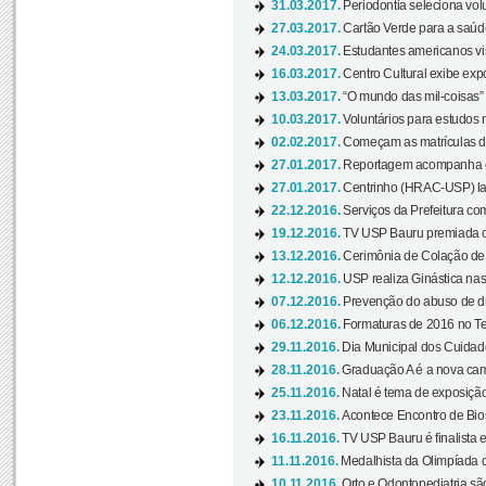
31.03.2017.
Periodontia seleciona volu
27.03.2017.
Cartão Verde para a saúd
24.03.2017.
Estudantes americanos vis
16.03.2017.
Centro Cultural exibe exp
13.03.2017.
“O mundo das mil-coisas” 
10.03.2017.
Voluntários para estudos n
02.02.2017.
Começam as matrículas 
27.01.2017.
Reportagem acompanha e
27.01.2017.
Centrinho (HRAC-USP) lanç
22.12.2016.
Serviços da Prefeitura com
19.12.2016.
TV USP Bauru premiada c
13.12.2016.
Cerimônia de Colação de
12.12.2016.
USP realiza Ginástica nas
07.12.2016.
Prevenção do abuso de dr
06.12.2016.
Formaturas de 2016 no Te
29.11.2016.
Dia Municipal dos Cuidado
28.11.2016.
Graduação A é a nova cam
25.11.2016.
Natal é tema de exposição 
23.11.2016.
Acontece Encontro de Bios
16.11.2016.
TV USP Bauru é finalista em
11.11.2016.
Medalhista da Olimpíada 
10.11.2016.
Orto e Odontopediatria sã