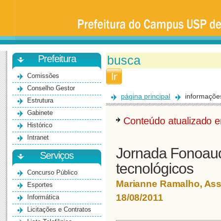
Prefeitura
da
Universidade
de
São
Paulo
-
Bauru
Prefeitura
Comissões
Conselho Gestor
página principal
informaçõe
Estrutura
Gabinete
Conteúdo atualizado
Histórico
Intranet
Jornada Fonoaud
Serviços
tecnológicos
Concurso Público
Marianne Ramalho, As
Esportes
18/08/2011
Informática
Licitações e Contratos