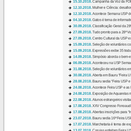
15.10.2018.
Campanha da Voz da FOB-
12.10.2018.
Mulher e Ciência: desafios
12.10.2018.
Acontece Semana USP de 
04.10.2018.
Gatos é tema de informativo
30.09.2018.
Classificação Geral da 28
27.09.2018.
Tudo pronto para a 28ª Vo
27.09.2018.
Centro Cultural da USP ex
15.09.2018.
Seleção de voluntários co
15.09.2018.
Expressões exibe 35 traba
14.09.2018.
Simpósio aborda o bem-es
06.09.2018.
Aconteceu na USP Semana 
31.08.2018.
Seleção de voluntários em
30.08.2018.
Aberta em Bauru “Feira US
28.08.2018.
Bauru sedia “Feira USP e as
24.08.2018.
Acontece Feira USP e as Pr
24.08.2018.
Exposição de Aquarelas na
22.08.2018.
Alunos estrangeiros visit
17.08.2018.
XXV Congresso Fonoaudio
17.08.2018.
Abertas inscrições para “In
23.07.2018.
Bauru sedia 16ª Feira USP 
17.07.2018.
Marchetaria é tema de ex
13.07.2018.
Corujas enfeitam Feira USP