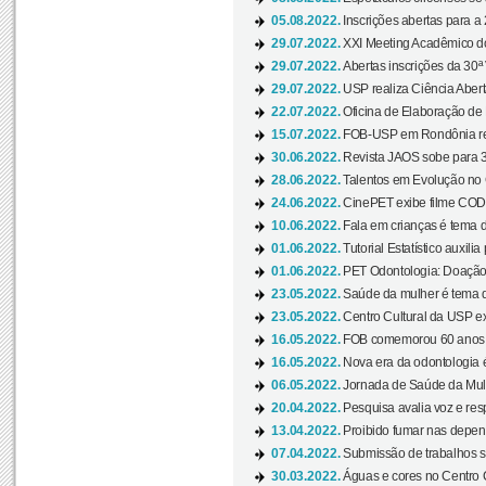
05.08.2022.
Inscrições abertas para a 
29.07.2022.
XXI Meeting Acadêmico do
29.07.2022.
Abertas inscrições da 30ª
29.07.2022.
USP realiza Ciência Abert
22.07.2022.
Oficina de Elaboração de 
15.07.2022.
FOB-USP em Rondônia rea
30.06.2022.
Revista JAOS sobe para 3
28.06.2022.
Talentos em Evolução no C
24.06.2022.
CinePET exibe filme CODA 
10.06.2022.
Fala em crianças é tema d
01.06.2022.
Tutorial Estatístico auxilia
01.06.2022.
PET Odontologia: Doação
23.05.2022.
Saúde da mulher é tema d
23.05.2022.
Centro Cultural da USP ex
16.05.2022.
FOB comemorou 60 anos c
16.05.2022.
Nova era da odontologia é
06.05.2022.
Jornada de Saúde da Mulhe
20.04.2022.
Pesquisa avalia voz e res
13.04.2022.
Proibido fumar nas depen
07.04.2022.
Submissão de trabalhos s
30.03.2022.
Águas e cores no Centro C