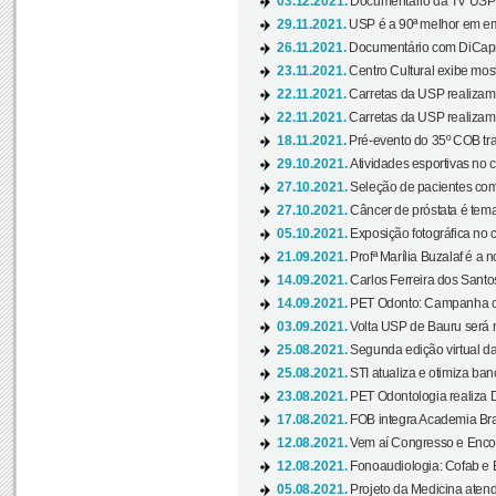
03.12.2021.
Documentário da TV USP 
29.11.2021.
USP é a 90ª melhor em em
26.11.2021.
Documentário com DiCaprio
23.11.2021.
Centro Cultural exibe most
22.11.2021.
Carretas da USP realizam
22.11.2021.
Carretas da USP realizam
18.11.2021.
Pré-evento do 35º COB tra
29.10.2021.
Atividades esportivas no 
27.10.2021.
Seleção de pacientes com
27.10.2021.
Câncer de próstata é tema
05.10.2021.
Exposição fotográfica no
21.09.2021.
Profª Marília Buzalaf é a no
14.09.2021.
Carlos Ferreira dos Santo
14.09.2021.
PET Odonto: Campanha c
03.09.2021.
Volta USP de Bauru será n
25.08.2021.
Segunda edição virtual da 
25.08.2021.
STI atualiza e otimiza ba
23.08.2021.
PET Odontologia realiza 
17.08.2021.
FOB integra Academia Bras
12.08.2021.
Vem aí Congresso e Encont
12.08.2021.
Fonoaudiologia: Cofab e E
05.08.2021.
Projeto da Medicina atend