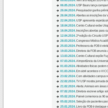
09.05.2024.
Vem aí a edição 2024 do 
06.05.2024.
USP Bauru lança campanha
26.04.2024.
Pesquisador ganha prêmio 
26.04.2024.
Abertas as inscrições da 
22.04.2024.
USP apresenta espetáculo
18.04.2024.
Centro Cultural exibe Utop
16.04.2024.
Inscrições abertas para 
12.04.2024.
2ª edição do Circuito USP
28.03.2024.
Congresso Médico Acadêm
25.03.2024.
Professora da FOB é eleita
19.03.2024.
Diretora da FOB anuncia 
13.03.2024.
Centro Cultural expõe Fug
07.03.2024.
A Importância da Universi
01.03.2024.
Atividades físicas podem 
01.03.2024.
Em abril acontece o VI C
23.02.2024.
Com atividades campus re
22.02.2024.
TV USP mostra jornada de
21.02.2024.
Alerta: Animais em áreas 
07.02.2024.
Diretora escreve artigo s
05.02.2024.
Painel comemora os 90 an
05.02.2024.
Seleção de pacientes para
25.01.2024.
Livro da FOB é destaque 