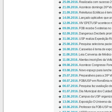
25.09.2016.
Realizada com sucesso 26
21.09.2016.
Acontece domingo 26ª Vol
21.09.2016.
Releituras Ecléticas é tem
14.09.2016.
Lançado aplicativo que a
12.09.2016.
XIV EPETUSP acontece n
09.09.2016.
FOB recebe 5 estrelas no r
02.09.2016.
Dangerous Decibels promo
31.08.2016.
USP realiza Expedição Ri
25.08.2016.
Pesquisa seleciona pacie
16.08.2016.
Caravelas é tema de expo
11.08.2016.
Leia Conversa de Médico e 
11.08.2016.
Abertas inscrições da Vol
09.08.2016.
Acontece Congresso Fonoa
03.08.2016.
Novo espaço para lanche 
25.07.2016.
Preparativos para a 26ª V
08.07.2016.
FOB/USP em Rondônia real
06.07.2016.
Pesquisa faz avaliação de
01.07.2016.
Dia Municipal dos Cuidado
22.06.2016.
Campus da USP organiza "
13.06.2016.
Exposição O Universo da C
10.06.2016.
Professor da FOB-USP no