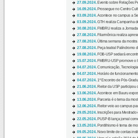
27.09.2024.
Evento sobre Relações Pe
16.09.2024.
Prossegue no Centro Cultu
03.09.2024.
Acontece no campus a Sem
03.09.2024.
GTH realiza Campanha de D
30.08.2024.
FMBRU realiza a Jornada 
27.08.2024.
Filarmônica realiza apres
27.08.2024.
Última semana da mostra Aq
27.08.2024.
Peça teatral Palíndromo di
19.08.2024.
FOB-USP sediará encontro
15.07.2024.
FMBRU-USP promove o II 
04.07.2024.
Comunicação, Tecnologia
04.07.2024.
Horário de funcionamento
04.07.2024.
1º Encontro de Pós-Gradu
21.06.2024.
Reitor da USP participou 
13.06.2024.
Acontece em Bauru exposi
13.06.2024.
Parceria é o tema da mostr
12.06.2024.
Reitor veio ao campus para
29.05.2024.
Inscrições para Mestrado
22.05.2024.
PUSP-B lança jornal come
13.05.2024.
Pontilhismo é tema de most
09.05.2024.
Novo limite de contas ins