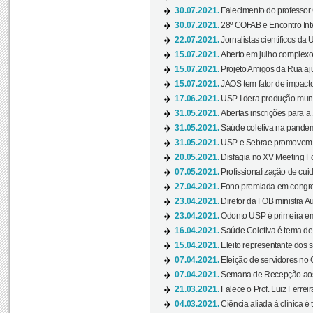
30.07.2021.
Falecimento do professor
30.07.2021.
28º COFAB e Encontro Inte
22.07.2021.
Jornalistas científicos d
15.07.2021.
Aberto em julho complexo
15.07.2021.
Projeto Amigos da Rua aj
15.07.2021.
JAOS tem fator de impact
17.06.2021.
USP lidera produção mund
31.05.2021.
Abertas inscrições para a
31.05.2021.
Saúde coletiva na pandemi
31.05.2021.
USP e Sebrae promovem 
20.05.2021.
Disfagia no XV Meeting F
07.05.2021.
Profissionalização de cuid
27.04.2021.
Fono premiada em congress
23.04.2021.
Diretor da FOB ministra A
23.04.2021.
Odonto USP é primeira em
16.04.2021.
Saúde Coletiva é tema de
15.04.2021.
Eleito representante dos s
07.04.2021.
Eleição de servidores no 
07.04.2021.
Semana de Recepção aos C
21.03.2021.
Falece o Prof. Luiz Ferreir
04.03.2021.
Ciência aliada à clínica é