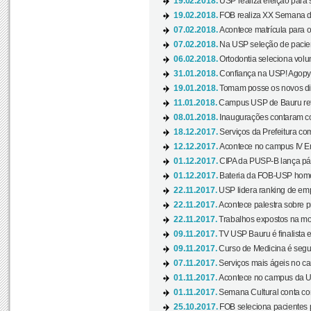
19.02.2018.
USP realiza eleição para 
19.02.2018.
FOB realiza XX Semana d
07.02.2018.
Acontece matrícula para o
07.02.2018.
Na USP seleção de pacie
06.02.2018.
Ortodontia seleciona volun
31.01.2018.
Confiança na USP! Agopya
19.01.2018.
Tomam posse os novos dir
11.01.2018.
Campus USP de Bauru reto
08.01.2018.
Inaugurações contaram com
18.12.2017.
Serviços da Prefeitura com
12.12.2017.
Acontece no campus IV En
01.12.2017.
CIPA da PUSP-B lança pág
01.12.2017.
Bateria da FOB-USP homen
22.11.2017.
USP lidera ranking de emp
22.11.2017.
Acontece palestra sobre p
22.11.2017.
Trabalhos expostos na mos
09.11.2017.
TV USP Bauru é finalista em
09.11.2017.
Curso de Medicina é segun
07.11.2017.
Serviços mais ágeis no c
01.11.2017.
Acontece no campus da US
01.11.2017.
Semana Cultural conta co
25.10.2017.
FOB seleciona pacientes p