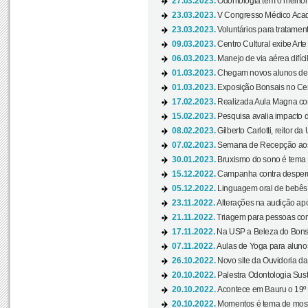
27.03.2023.
Odontologia tem o melho
23.03.2023.
V Congresso Médico Acad
23.03.2023.
Voluntários para tratamento
09.03.2023.
Centro Cultural exibe Arte
06.03.2023.
Manejo de via aérea difíci
01.03.2023.
Chegam novos alunos de O
01.03.2023.
Exposição Bonsais no Cent
17.02.2023.
Realizada Aula Magna com 
15.02.2023.
Pesquisa avalia impacto d
08.02.2023.
Gilberto Carlotti, reitor d
07.02.2023.
Semana de Recepção aos
30.01.2023.
Bruxismo do sono é tema d
15.12.2022.
Campanha contra desperdí
05.12.2022.
Linguagem oral de bebês 
23.11.2022.
Alterações na audição apó
21.11.2022.
Triagem para pessoas com 
17.11.2022.
Na USP a Beleza do Bonsai
07.11.2022.
Aulas de Yoga para aluno
26.10.2022.
Novo site da Ouvidoria d
20.10.2022.
Palestra Odontologia Suste
20.10.2022.
Acontece em Bauru o 19º C
20.10.2022.
Momentos é tema de mostra