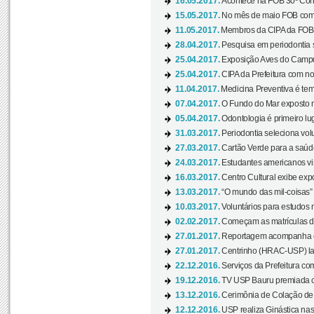
16.05.2017.
Acontece na FOB 30º Cong
15.05.2017.
No mês de maio FOB com
11.05.2017.
Membros da CIPA da FOB
28.04.2017.
Pesquisa em periodontia s
25.04.2017.
Exposição Aves do Campu
25.04.2017.
CIPA da Prefeitura com no
11.04.2017.
Medicina Preventiva é tem
07.04.2017.
O Fundo do Mar exposto no
05.04.2017.
Odontologia é primeiro lu
31.03.2017.
Periodontia seleciona volu
27.03.2017.
Cartão Verde para a saúd
24.03.2017.
Estudantes americanos vis
16.03.2017.
Centro Cultural exibe exp
13.03.2017.
“O mundo das mil-coisas” 
10.03.2017.
Voluntários para estudos n
02.02.2017.
Começam as matrículas 
27.01.2017.
Reportagem acompanha e
27.01.2017.
Centrinho (HRAC-USP) lanç
22.12.2016.
Serviços da Prefeitura com
19.12.2016.
TV USP Bauru premiada c
13.12.2016.
Cerimônia de Colação de
12.12.2016.
USP realiza Ginástica nas