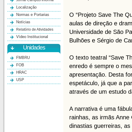
Jornal Campus Informa
Localização
O “Projeto Save The Qu
Normas e Portarias
Notícias
aulas de direção e dra
Relatório de Atividades
Universidade de São Pa
Vídeo Institucional
Bulhões e Sérgio de Ca
Unidades
O texto teatral “Save 
FMBRU
FOB
enredo é sempre o mesm
HRAC
apresentação. Desta fo
USP
espetáculo, já que a pa
através de um estudo da
A narrativa é uma fábula
rainhas, as irmãs Ann
dinastias guerreiras, a