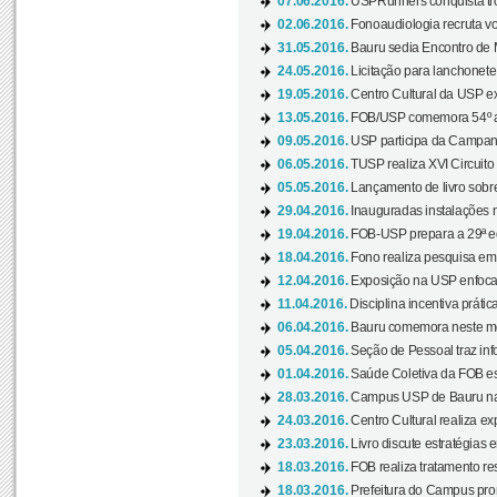
07.06.2016.
USPRunners conquista tro
02.06.2016.
Fonoaudiologia recruta vo
31.05.2016.
Bauru sedia Encontro de M
24.05.2016.
Licitação para lanchonet
19.05.2016.
Centro Cultural da USP ex
13.05.2016.
FOB/USP comemora 54º an
09.05.2016.
USP participa da Campanh
06.05.2016.
TUSP realiza XVI Circuito
05.05.2016.
Lançamento de livro sobr
29.04.2016.
Inauguradas instalações 
19.04.2016.
FOB-USP prepara a 29ª e
18.04.2016.
Fono realiza pesquisa em m
12.04.2016.
Exposição na USP enfoca u
11.04.2016.
Disciplina incentiva prática
06.04.2016.
Bauru comemora neste mês
05.04.2016.
Seção de Pessoal traz info
01.04.2016.
Saúde Coletiva da FOB es
28.03.2016.
Campus USP de Bauru na l
24.03.2016.
Centro Cultural realiza ex
23.03.2016.
Livro discute estratégias e
18.03.2016.
FOB realiza tratamento res
18.03.2016.
Prefeitura do Campus pro