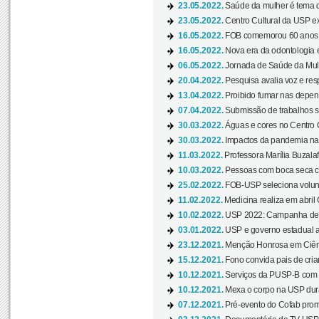
23.05.2022.
Saúde da mulher é tema d
23.05.2022.
Centro Cultural da USP ex
16.05.2022.
FOB comemorou 60 anos c
16.05.2022.
Nova era da odontologia é
06.05.2022.
Jornada de Saúde da Mulhe
20.04.2022.
Pesquisa avalia voz e res
13.04.2022.
Proibido fumar nas depen
07.04.2022.
Submissão de trabalhos s
30.03.2022.
Águas e cores no Centro C
30.03.2022.
Impactos da pandemia na 
11.03.2022.
Professora Marília Buzalaf
10.03.2022.
Pessoas com boca seca co
25.02.2022.
FOB-USP seleciona voluntá
11.02.2022.
Medicina realiza em abril
10.02.2022.
USP 2022: Campanha de 
03.01.2022.
USP e governo estadual a
23.12.2021.
Menção Honrosa em Ciênc
15.12.2021.
Fono convida pais de cria
10.12.2021.
Serviços da PUSP-B com in
10.12.2021.
Mexa o corpo na USP duran
07.12.2021.
Pré-evento do Cofab prom