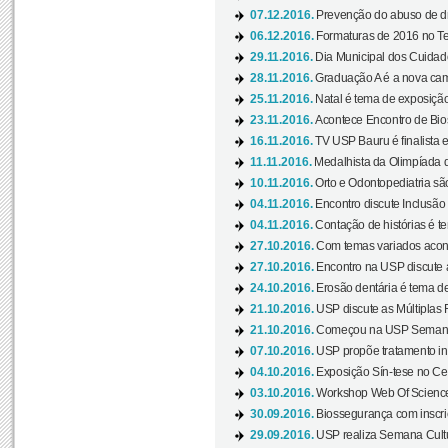
07.12.2016.
Prevenção do abuso de dr
06.12.2016.
Formaturas de 2016 no Te
29.11.2016.
Dia Municipal dos Cuidado
28.11.2016.
Graduação A é a nova cam
25.11.2016.
Natal é tema de exposição 
23.11.2016.
Acontece Encontro de Bios
16.11.2016.
TV USP Bauru é finalista em
11.11.2016.
Medalhista da Olimpíada 
10.11.2016.
Orto e Odontopediatria sã
04.11.2016.
Encontro discute Inclusão
04.11.2016.
Contação de histórias é te
27.10.2016.
Com temas variados acont
27.10.2016.
Encontro na USP discute 
24.10.2016.
Erosão dentária é tema de
21.10.2016.
USP discute as Múltiplas 
21.10.2016.
Começou na USP Semana C
07.10.2016.
USP propõe tratamento ino
04.10.2016.
Exposição Sín-tese no Cen
03.10.2016.
Workshop Web Of Science
30.09.2016.
Biossegurança com inscriç
29.09.2016.
USP realiza Semana Cultur