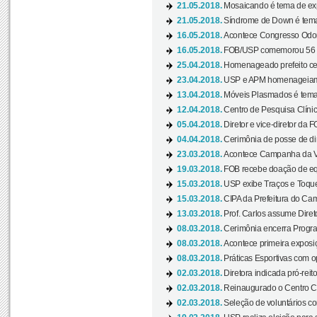
21.05.2018.
Mosaicando é tema de ex
21.05.2018.
Síndrome de Down é tema
16.05.2018.
Acontece Congresso Odont
16.05.2018.
FOB/USP comemorou 56 a
25.04.2018.
Homenageado prefeito ces
23.04.2018.
USP e APM homenageiam D
13.04.2018.
Móveis Plasmados é tema 
12.04.2018.
Centro de Pesquisa Clíni
05.04.2018.
Diretor e vice-diretor da 
04.04.2018.
Cerimônia de posse de dir
23.03.2018.
Acontece Campanha da V
19.03.2018.
FOB recebe doação de eq
15.03.2018.
USP exibe Traços e Toques
15.03.2018.
CIPA da Prefeitura do Camp
13.03.2018.
Prof. Carlos assume Diret
08.03.2018.
Cerimônia encerra Progra
08.03.2018.
Acontece primeira exposiçã
08.03.2018.
Práticas Esportivas com o
02.03.2018.
Diretora indicada pró-reito
02.03.2018.
Reinaugurado o Centro Cu
02.03.2018.
Seleção de voluntários co