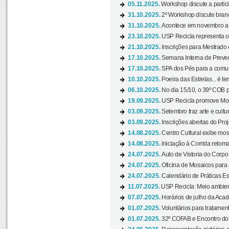
05.11.2025.
Workshop discute a partic
31.10.2025.
2º Workshop discute branq
31.10.2025.
Acontece em novembro a 
23.10.2025.
USP Recicla representa 
21.10.2025.
Inscrições para Mestrado
17.10.2025.
Semana Interna de Preven
17.10.2025.
SPA dos Pés para a comuni
10.10.2025.
Poeira das Estrelas... é t
06.10.2025.
No dia 15/10, o 39º COB 
19.09.2025.
USP Recicla promove Most
03.09.2025.
Setembro traz arte e cultu
03.09.2025.
Inscrições abertas do Pro
14.08.2025.
Centro Cultural exibe mos
14.08.2025.
Iniciação à Corrida retoma 
24.07.2025.
Auto de Vistoria do Corpo
24.07.2025.
Oficina de Mosaicos para 
24.07.2025.
Calendário de Práticas Esp
11.07.2025.
USP Recicla: Meio ambient
07.07.2025.
Horários de julho da Acad
01.07.2025.
Voluntários para tratament
01.07.2025.
32º COFAB e Encontro do