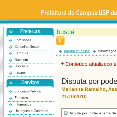
Prefeitura
da
Universidade
de
São
Paulo
-
Bauru
Prefeitura
Comissões
Conselho Gestor
página principal
informaçõe
Estrutura
Gabinete
Conteúdo atualizado
Histórico
Intranet
Disputa por pod
Serviços
Marianne Ramalho, As
Concurso Público
21/10/2010
Esportes
Informática
Licitações e Contratos