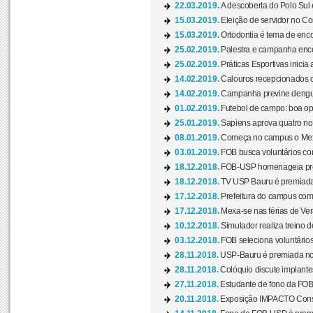
22.03.2019.
A descoberta do Polo Sul
15.03.2019.
Eleição de servidor no Co
15.03.2019.
Ortodontia é tema de encon
25.02.2019.
Palestra e campanha ence
25.02.2019.
Práticas Esportivas inicia 
14.02.2019.
Calouros recepcionados 
14.02.2019.
Campanha previne dengue
01.02.2019.
Futebol de campo: boa opçã
25.01.2019.
Sapiens aprova quatro no v
08.01.2019.
Começa no campus o Mexa
03.01.2019.
FOB busca voluntários com
18.12.2018.
FOB-USP homenageia prof
18.12.2018.
TV USP Bauru é premiada 
17.12.2018.
Prefeitura do campus com h
17.12.2018.
Mexa-se nas férias de Ver
10.12.2018.
Simulador realiza treino d
03.12.2018.
FOB seleciona voluntário
28.11.2018.
USP-Bauru é premiada no 
28.11.2018.
Colóquio discute implantes
27.11.2018.
Estudante de fono da FOB
20.11.2018.
Exposição IMPACTO Consc