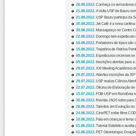
26.09.2022.
Conheça os vencedores da
21.09.2022.
A Volta USP de Bauru com
21.09.2022.
USP Bauru participa da S
30.08.2022.
Jet Café é a nova cantina
30.08.2022.
Massageaço no Centro Cul
22.08.2022.
Domingo tem espetáculo d
16.08.2022.
Portadores de lúpus são c
15.08.2022.
Trajetória de Patrícia Pen
08.08.2022.
Espetáculos circenses se
05.08.2022.
Inscrições abertas para a 
29.07.2022.
XXI Meeting Acadêmico do
29.07.2022.
Abertas inscrições da 30ª
29.07.2022.
USP realiza Ciência Abert
22.07.2022.
Oficina de Elaboração de 
15.07.2022.
FOB-USP em Rondônia rea
30.06.2022.
Revista JAOS sobe para 3
28.06.2022.
Talentos em Evolução no C
24.06.2022.
CinePET exibe filme CODA 
10.06.2022.
Fala em crianças é tema d
01.06.2022.
Tutorial Estatístico auxilia
01.06.2022.
PET Odontologia: Doação