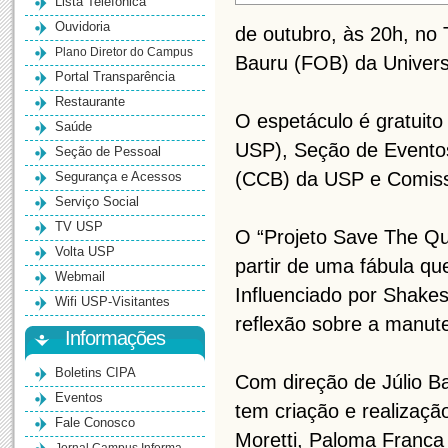
Lista Telefônica
Ouvidoria
de outubro, às 20h, no 
Plano Diretor do Campus
Bauru (FOB) da Univers
Portal Transparência
Restaurante
O espetáculo é gratuit
Saúde
USP), Seção de Evento
Seção de Pessoal
(CCB) da USP e Comissã
Segurança e Acessos
Serviço Social
TV USP
O “Projeto Save The Qu
Volta USP
partir de uma fábula que
Webmail
Influenciado por Shake
Wifi USP-Visitantes
reflexão sobre a manut
Informações
Boletins CIPA
Com direção de Júlio B
Eventos
tem criação e realização
Fale Conosco
Moretti, Paloma Franca