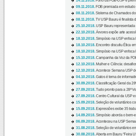
14.11.2018.
Fono da FOB-USP é premia
09.11.2018.
FOB premiada em estudo s
08.11.2018.
Sistema de Chamados do c
08.11.2018.
TV USP Bauru é finalista d
25.10.2018.
USP Bauru representada 
22.10.2018.
Árvores expõe arte acessí
18.10.2018.
Simpósio na USP enfoca b
18.10.2018.
Encontro discutiu Ética e
18.10.2018.
Simpósio na USP enfoca b
15.10.2018.
Campanha da Voz da FOB-
12.10.2018.
Mulher e Ciência: desafios
12.10.2018.
Acontece Semana USP de 
04.10.2018.
Gatos é tema de informativo
30.09.2018.
Classificação Geral da 28
27.09.2018.
Tudo pronto para a 28ª Vo
27.09.2018.
Centro Cultural da USP ex
15.09.2018.
Seleção de voluntários co
15.09.2018.
Expressões exibe 35 traba
14.09.2018.
Simpósio aborda o bem-es
06.09.2018.
Aconteceu na USP Semana 
31.08.2018.
Seleção de voluntários em
30.08.2018.
Aberta em Bauru “Feira US