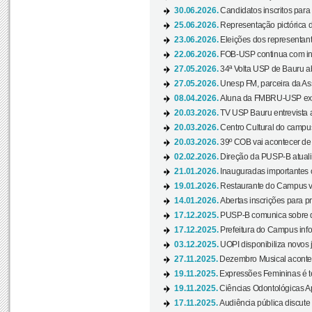
30.06.2026.
Candidatos inscritos para 
25.06.2026.
Representação pictórica da
23.06.2026.
Eleições dos representant
22.06.2026.
FOB-USP continua com ins
27.05.2026.
34ª Volta USP de Bauru a
27.05.2026.
Unesp FM, parceira da As
08.04.2026.
Aluna da FMBRU-USP expõe
20.03.2026.
TV USP Bauru entrevista a
20.03.2026.
Centro Cultural do campus
20.03.2026.
39º COB vai acontecer de 
02.02.2026.
Direção da PUSP-B atualiz
21.01.2026.
Inauguradas importantes
19.01.2026.
Restaurante do Campus vol
14.01.2026.
Abertas inscrições para p
17.12.2025.
PUSP-B comunica sobre de
17.12.2025.
Prefeitura do Campus info
03.12.2025.
UOPI disponibiliza novos 
27.11.2025.
Dezembro Musical acontec
19.11.2025.
Expressões Femininas é te
19.11.2025.
Ciências Odontológicas Ap
17.11.2025.
Audiência pública discute