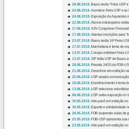
28.08.2018.
Bauru sedia “Feira USP e as
24.08.2018.
Acontece Feira USP e as Pr
24.08.2018.
Exposição de Aquarelas na
22.08.2018.
Alunos estrangeiros visit
17.08.2018.
XXV Congresso Fonoaudio
17.08.2018.
Abertas inscrições para “In
23.07.2018.
Bauru sedia 16ª Feira USP 
17.07.2018.
Marchetaria é tema de ex
13.07.2018.
Corujas enfeitam Feira USP
13.07.2018.
28ª Volta USP de Bauru a
28.06.2018.
Revista JAOS da FOB-USP
21.06.2018.
Desenhos em exibição na 
20.06.2018.
USP amplia comunicação 
18.06.2018.
Envelhecimento é tema de
13.06.2018.
USP seleciona voluntárias 
08.06.2018.
USP exibe exposição in l t
30.05.2018.
Arte panô em exibição no C
30.05.2018.
Esporte e solidariedade 
28.05.2018.
FOB suspende aulas de gr
25.05.2018.
FOB-USP apresenta sua no
23.05.2018.
Arte panô em exibição no C