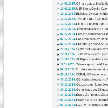
14.01.2025.
Câmara aprova Moção de 
10.01.2025.
USP Bauru: Confira Calend
19.12.2024.
Biblioteca divulga horári
13.12.2024.
TV USP Bauru é campeã em 
13.12.2024.
Prefeitura informa o funci
10.12.2024.
"Símbolos Natalinos e um N
02.12.2024.
Pessoas com Afasia via Te
02.12.2024.
Pós-Graduação em Odonto
02.12.2024.
PRIP divulga Mapa de Saú
21.11.2024.
Centro Cultural exibe expo
19.11.2024.
TV USP Bauru tem 8 produçõ
13.11.2024.
UOPI pesquisa dados sobre
11.11.2024.
Cefaleia após covid-19 em
08.11.2024.
Em visita ao campus reitor
05.11.2024.
CORALUSP comemora os 8
30.10.2024.
Ciência brasileira ganha 
30.10.2024.
Obesos com inflamação ge
30.10.2024.
Comunicado dos Dirigente
14.10.2024.
Exposição “Imaginação em
01.10.2024.
PUSP-B anuncia conclus
01.10.2024.
FOB-USP promove evento O