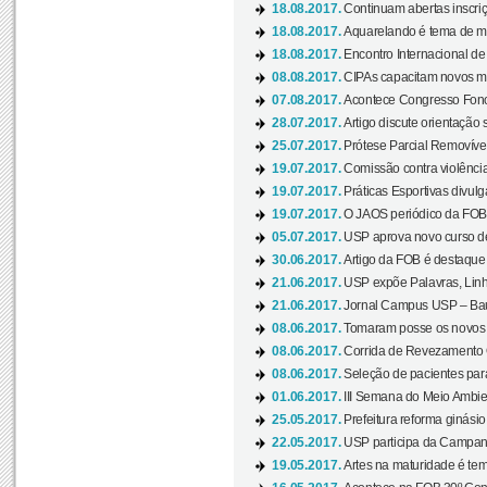
18.08.2017.
Continuam abertas inscriç
18.08.2017.
Aquarelando é tema de mos
18.08.2017.
Encontro Internacional de 
08.08.2017.
CIPAs capacitam novos m
07.08.2017.
Acontece Congresso Fonoa
28.07.2017.
Artigo discute orientação 
25.07.2017.
Prótese Parcial Removível
19.07.2017.
Comissão contra violênci
19.07.2017.
Práticas Esportivas divulg
19.07.2017.
O JAOS periódico da FOB d
05.07.2017.
USP aprova novo curso de
30.06.2017.
Artigo da FOB é destaque e
21.06.2017.
USP expõe Palavras, Linh
21.06.2017.
Jornal Campus USP – Baur
08.06.2017.
Tomaram posse os novos
08.06.2017.
Corrida de Revezamento 
08.06.2017.
Seleção de pacientes para
01.06.2017.
III Semana do Meio Ambie
25.05.2017.
Prefeitura reforma ginási
22.05.2017.
USP participa da Campanh
19.05.2017.
Artes na maturidade é tem