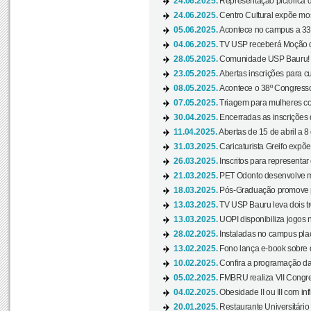
24.06.2025.
Representação pictórica d
24.06.2025.
Centro Cultural expõe most
05.06.2025.
Acontece no campus a 33ª
04.06.2025.
TV USP receberá Moção d
28.05.2025.
Comunidade USP Bauru! Ve
23.05.2025.
Abertas inscrições para 
08.05.2025.
Acontece o 38º Congresso
07.05.2025.
Triagem para mulheres com
30.04.2025.
Encerradas as inscrições 
11.04.2025.
Abertas de 15 de abril a 8
31.03.2025.
Caricaturista Greifo expõ
26.03.2025.
Inscritos para representa
21.03.2025.
PET Odonto desenvolve ma
18.03.2025.
Pós-Graduação promove pal
13.03.2025.
TV USP Bauru leva dois tr
13.03.2025.
UOPI disponibiliza jogos 
28.02.2025.
Instaladas no campus pla
13.02.2025.
Fono lança e-book sobre de
10.02.2025.
Confira a programação d
05.02.2025.
FMBRU realiza VII Congr
04.02.2025.
Obesidade II ou III com i
20.01.2025.
Restaurante Universitário