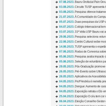
07.08.2023.
Bauru Orofacial Pain Grou
03.08.2023.
Circuito TUSP apresenta t
03.08.2023.
Pesquisa oferece tratamen
21.07.2023.
À Comunidade do Campus
05.07.2023.
Duas pesquisas da USP co
04.07.2023.
Colégio Internacional tem
03.07.2023.
31ª Volta USP Bauru vai a
29.06.2023.
Pesquisa seleciona volunt
22.06.2023.
Centro Cultural exibe mo
14.06.2023.
TUSP apresenta o espetác
07.06.2023.
Rodas de Conversa sobre
05.06.2023.
Pesquisa avalia impacto d
05.06.2023.
Seleção de voluntários pa
29.05.2023.
Pós-Graduação promove ev
26.05.2023.
Pré-Evento sobre Ultrasso
26.05.2023.
Aplicativos de Acessibilida
04.05.2023.
Profª Andréa é reeleita pr
04.05.2023.
Dengue: Aumento de casos
04.05.2023.
Exposição retrata o Elo ent
25.04.2023.
Exposição O céu tem cor 
06.04.2023.
Eleição Conselho Gestor