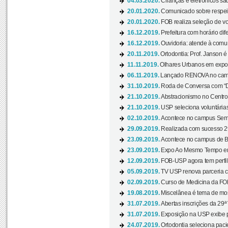
04.03.2020.
Crianças e eletrônicos sã
20.01.2020.
Comunicado sobre respeit
20.01.2020.
FOB realiza seleção de vol
16.12.2019.
Prefeitura com horário dife
16.12.2019.
Ouvidoria: atende à comu
20.11.2019.
Ortodontia: Prof. Janson é
11.11.2019.
Olhares Urbanos em exposi
06.11.2019.
Lançado RENOVA no camp
31.10.2019.
Roda de Conversa com “Di
21.10.2019.
Abstracionismo no Centro 
21.10.2019.
USP seleciona voluntária
02.10.2019.
Acontece no campus Seman
29.09.2019.
Realizada com sucesso 29
23.09.2019.
Acontece no campus de Ba
23.09.2019.
Expo Ao Mesmo Tempo em 
12.09.2019.
FOB-USP agora tem perfil 
05.09.2019.
TV USP renova parceria c
02.09.2019.
Curso de Medicina da FOB
19.08.2019.
Miscelânea é tema de mos
31.07.2019.
Abertas inscrições da 29ª
31.07.2019.
Exposição na USP exibe pa
24.07.2019.
Ortodontia seleciona pacie