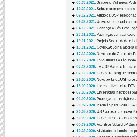
03.03.2021.
Simpósio Mulheres, Poder
19.02.2021.
Sebrae promove curso sob
09.02.2021.
Artigo da USP selecionado
09.02.2021.
Universidade conta com nov
04.02.2021.
Conheça a Pós-Graduaçã
27.01.2021.
Vacinação contra a covid-
19.01.2021.
Projeto Sexualidade e Iso
13.01.2021.
Covid-19: Jornal aborda d
17.12.2020.
Novo site do Centro de Ed
10.12.2020.
Livro atualiza visão sobre
07.12.2020.
TV USP Bauru é finalista em
02.12.2020.
FOB no ranking de cientista
29.10.2020.
Novo portal da USP já está
15.10.2020.
Lançado livro sobre DTM e
07.10.2020.
Encerradas inscrições par
01.10.2020.
Prorrogadas inscrições da
30.09.2020.
Inscrição para Volta USP B
30.09.2020.
USP apresenta o novo Port
30.09.2020.
FOB realiza 33º Congresso
05.09.2020.
Acontece Volta USP Bauru 
19.03.2020.
Atividades culturais e esp