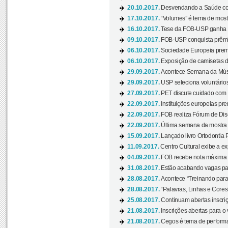
20.10.2017.
Desvendando a Saúde com
17.10.2017.
“Volumes” é tema de mostr
16.10.2017.
Tese da FOB-USP ganha 
09.10.2017.
FOB-USP conquista prêmio
06.10.2017.
Sociedade Europeia premi
06.10.2017.
Exposição de camisetas d
29.09.2017.
Acontece Semana da Músi
29.09.2017.
USP seleciona voluntários
27.09.2017.
PET discute cuidado com p
22.09.2017.
Instituições europeias pre
22.09.2017.
FOB realiza Fórum de Dis
22.09.2017.
Última semana da mostra “
15.09.2017.
Lançado livro Ortodontia 
11.09.2017.
Centro Cultural exibe a ex
04.09.2017.
FOB recebe nota máxima d
31.08.2017.
Estão acabando vagas par
28.08.2017.
Acontece “Treinando para 
28.08.2017.
“Palavras, Linhas e Cores
25.08.2017.
Continuam abertas inscriç
21.08.2017.
Inscrições abertas para o 
21.08.2017.
Cegos é tema de performa