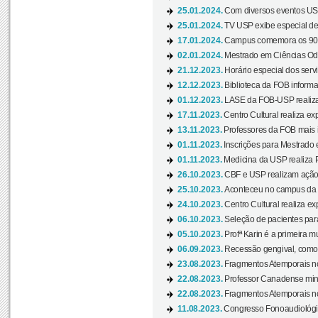
25.01.2024.
Com diversos eventos US
25.01.2024.
TV USP exibe especial de
17.01.2024.
Campus comemora os 90 
02.01.2024.
Mestrado em Ciências Odo
21.12.2023.
Horário especial dos servi
12.12.2023.
Biblioteca da FOB informa
01.12.2023.
LASE da FOB-USP realiza 
17.11.2023.
Centro Cultural realiza ex
13.11.2023.
Professores da FOB mais i
01.11.2023.
Inscrições para Mestrado 
01.11.2023.
Medicina da USP realiza 
26.10.2023.
CBF e USP realizam ação d
25.10.2023.
Aconteceu no campus da 
24.10.2023.
Centro Cultural realiza e
06.10.2023.
Seleção de pacientes para
05.10.2023.
Profª Karin é a primeira m
06.09.2023.
Recessão gengival, como re
23.08.2023.
Fragmentos Atemporais no
22.08.2023.
Professor Canadense minis
22.08.2023.
Fragmentos Atemporais no
11.08.2023.
Congresso Fonoaudiológic