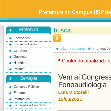
Prefeitura
da
Universidade
de
São
Paulo
-
Bauru
Prefeitura
Comissões
Conselho Gestor
página principal
informaçõe
Estrutura
Gabinete
Conteúdo atualizado
Histórico
Intranet
Vem aí Congresso
Serviços
Fonoaudiologia
Concurso Público
Luís Victorelli
Esportes
12/08/2021
Informática
Licitações e Contratos