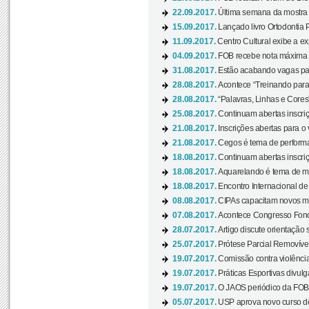
22.09.2017.
Última semana da mostra “
15.09.2017.
Lançado livro Ortodontia 
11.09.2017.
Centro Cultural exibe a ex
04.09.2017.
FOB recebe nota máxima d
31.08.2017.
Estão acabando vagas par
28.08.2017.
Acontece “Treinando para 
28.08.2017.
“Palavras, Linhas e Cores
25.08.2017.
Continuam abertas inscriç
21.08.2017.
Inscrições abertas para o 
21.08.2017.
Cegos é tema de performa
18.08.2017.
Continuam abertas inscriç
18.08.2017.
Aquarelando é tema de mos
18.08.2017.
Encontro Internacional de 
08.08.2017.
CIPAs capacitam novos m
07.08.2017.
Acontece Congresso Fonoa
28.07.2017.
Artigo discute orientação 
25.07.2017.
Prótese Parcial Removível
19.07.2017.
Comissão contra violênci
19.07.2017.
Práticas Esportivas divulg
19.07.2017.
O JAOS periódico da FOB d
05.07.2017.
USP aprova novo curso de