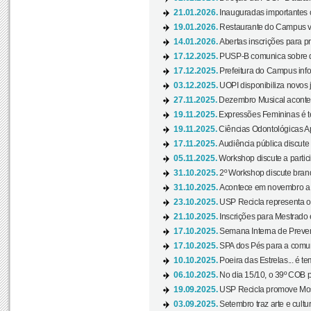
21.01.2026.
Inauguradas importantes
19.01.2026.
Restaurante do Campus vol
14.01.2026.
Abertas inscrições para p
17.12.2025.
PUSP-B comunica sobre de
17.12.2025.
Prefeitura do Campus info
03.12.2025.
UOPI disponibiliza novos 
27.11.2025.
Dezembro Musical acontec
19.11.2025.
Expressões Femininas é te
19.11.2025.
Ciências Odontológicas Ap
17.11.2025.
Audiência pública discute
05.11.2025.
Workshop discute a partic
31.10.2025.
2º Workshop discute branq
31.10.2025.
Acontece em novembro a 
23.10.2025.
USP Recicla representa 
21.10.2025.
Inscrições para Mestrado
17.10.2025.
Semana Interna de Preven
17.10.2025.
SPA dos Pés para a comuni
10.10.2025.
Poeira das Estrelas... é t
06.10.2025.
No dia 15/10, o 39º COB 
19.09.2025.
USP Recicla promove Most
03.09.2025.
Setembro traz arte e cultu