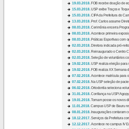
19.03.2018.
FOB recebe doação de eq
15.03.2018.
USP exibe Traços e Toques
15.03.2018.
CIPA da Prefeitura do Camp
13.03.2018.
Prof. Carlos assume Diret
08.03.2018.
Cerimônia encerra Progra
08.03.2018.
Acontece primeira exposiçã
08.03.2018.
Práticas Esportivas com o
02.03.2018.
Diretora indicada pró-reito
02.03.2018.
Reinaugurado o Centro Cu
02.03.2018.
Seleção de voluntários co
19.02.2018.
USP realiza eleição para 
19.02.2018.
FOB realiza XX Semana d
07.02.2018.
Acontece matrícula para o
07.02.2018.
Na USP seleção de pacie
06.02.2018.
Ortodontia seleciona volun
31.01.2018.
Confiança na USP! Agopya
19.01.2018.
Tomam posse os novos dir
11.01.2018.
Campus USP de Bauru reto
08.01.2018.
Inaugurações contaram com
18.12.2017.
Serviços da Prefeitura com
12.12.2017.
Acontece no campus IV En