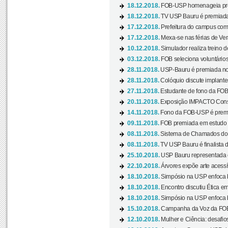
18.12.2018.
FOB-USP homenageia prof
18.12.2018.
TV USP Bauru é premiada 
17.12.2018.
Prefeitura do campus com h
17.12.2018.
Mexa-se nas férias de Ver
10.12.2018.
Simulador realiza treino d
03.12.2018.
FOB seleciona voluntário
28.11.2018.
USP-Bauru é premiada no 
28.11.2018.
Colóquio discute implantes
27.11.2018.
Estudante de fono da FOB
20.11.2018.
Exposição IMPACTO Consc
14.11.2018.
Fono da FOB-USP é premia
09.11.2018.
FOB premiada em estudo s
08.11.2018.
Sistema de Chamados do c
08.11.2018.
TV USP Bauru é finalista d
25.10.2018.
USP Bauru representada 
22.10.2018.
Árvores expõe arte acessí
18.10.2018.
Simpósio na USP enfoca b
18.10.2018.
Encontro discutiu Ética e
18.10.2018.
Simpósio na USP enfoca b
15.10.2018.
Campanha da Voz da FOB-
12.10.2018.
Mulher e Ciência: desafios