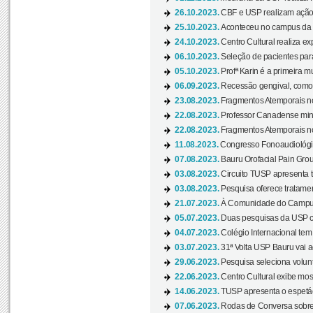
26.10.2023.
CBF e USP realizam ação d
25.10.2023.
Aconteceu no campus da 
24.10.2023.
Centro Cultural realiza e
06.10.2023.
Seleção de pacientes para
05.10.2023.
Profª Karin é a primeira m
06.09.2023.
Recessão gengival, como re
23.08.2023.
Fragmentos Atemporais no
22.08.2023.
Professor Canadense minis
22.08.2023.
Fragmentos Atemporais no
11.08.2023.
Congresso Fonoaudiológic
07.08.2023.
Bauru Orofacial Pain Grou
03.08.2023.
Circuito TUSP apresenta t
03.08.2023.
Pesquisa oferece tratamen
21.07.2023.
À Comunidade do Campus
05.07.2023.
Duas pesquisas da USP co
04.07.2023.
Colégio Internacional tem
03.07.2023.
31ª Volta USP Bauru vai a
29.06.2023.
Pesquisa seleciona volunt
22.06.2023.
Centro Cultural exibe mo
14.06.2023.
TUSP apresenta o espetác
07.06.2023.
Rodas de Conversa sobre