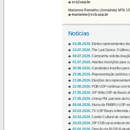
sci@usp.br
Marianne Ramalho (Jornalista) MTb 1
marianne@ccb.usp.br
Notícias
04.08.2026.
Eleitos representantes di
24.07.2026.
The Last Dance: O últim
08.07.2026.
Campanha solicita doação 
01.07.2026.
Abertas inscrições para c
30.06.2026.
Candidatos inscritos para 
25.06.2026.
Representação pictórica da
23.06.2026.
Eleições dos representant
22.06.2026.
FOB-USP continua com ins
27.05.2026.
34ª Volta USP de Bauru a
27.05.2026.
Unesp FM, parceira da As
08.04.2026.
Aluna da FMBRU-USP expõe
20.03.2026.
TV USP Bauru entrevista a
20.03.2026.
Centro Cultural do campus
20.03.2026.
39º COB vai acontecer de 
02.02.2026.
Direção da PUSP-B atualiz