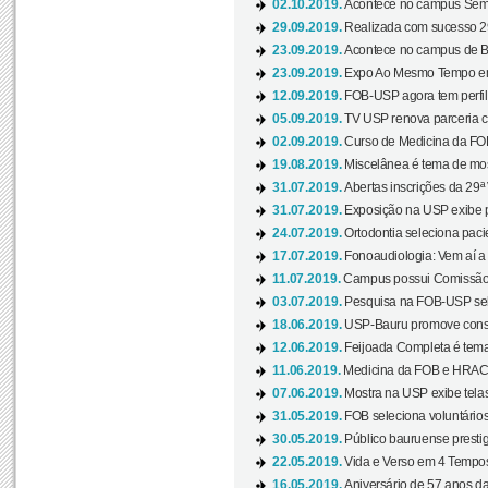
02.10.2019.
Acontece no campus Seman
29.09.2019.
Realizada com sucesso 29
23.09.2019.
Acontece no campus de Ba
23.09.2019.
Expo Ao Mesmo Tempo em 
12.09.2019.
FOB-USP agora tem perfil 
05.09.2019.
TV USP renova parceria c
02.09.2019.
Curso de Medicina da FOB
19.08.2019.
Miscelânea é tema de mos
31.07.2019.
Abertas inscrições da 29ª
31.07.2019.
Exposição na USP exibe pa
24.07.2019.
Ortodontia seleciona pacie
17.07.2019.
Fonoaudiologia: Vem aí a 
11.07.2019.
Campus possui Comissão 
03.07.2019.
Pesquisa na FOB-USP sele
18.06.2019.
USP-Bauru promove consci
12.06.2019.
Feijoada Completa é tema
11.06.2019.
Medicina da FOB e HRAC 
07.06.2019.
Mostra na USP exibe telas 
31.05.2019.
FOB seleciona voluntário
30.05.2019.
Público bauruense prestig
22.05.2019.
Vida e Verso em 4 Tempos
16.05.2019.
Aniversário de 57 anos d