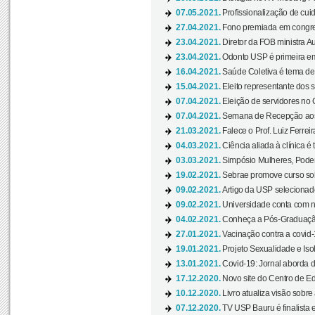
07.05.2021.
Profissionalização de cuid
27.04.2021.
Fono premiada em congress
23.04.2021.
Diretor da FOB ministra A
23.04.2021.
Odonto USP é primeira em
16.04.2021.
Saúde Coletiva é tema de
15.04.2021.
Eleito representante dos s
07.04.2021.
Eleição de servidores no 
07.04.2021.
Semana de Recepção aos C
21.03.2021.
Falece o Prof. Luiz Ferreir
04.03.2021.
Ciência aliada à clínica é
03.03.2021.
Simpósio Mulheres, Poder
19.02.2021.
Sebrae promove curso sob
09.02.2021.
Artigo da USP selecionado
09.02.2021.
Universidade conta com nov
04.02.2021.
Conheça a Pós-Graduaçã
27.01.2021.
Vacinação contra a covid-
19.01.2021.
Projeto Sexualidade e Iso
13.01.2021.
Covid-19: Jornal aborda d
17.12.2020.
Novo site do Centro de Ed
10.12.2020.
Livro atualiza visão sobre
07.12.2020.
TV USP Bauru é finalista em