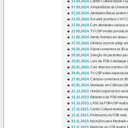
13.03.2024.
Centro Cultural expõe Fug
07.03.2024.
A Importância da Universi
01.03.2024.
Atividades físicas podem 
01.03.2024.
Em abril acontece o VI C
23.02.2024.
Com atividades campus re
22.02.2024.
TV USP mostra jornada de
21.02.2024.
Alerta: Animais em áreas 
07.02.2024.
Diretora escreve artigo s
05.02.2024.
Painel comemora os 90 an
05.02.2024.
Seleção de pacientes para
25.01.2024.
Livro da FOB é destaque 
25.01.2024.
Com diversos eventos US
25.01.2024.
TV USP exibe especial de
17.01.2024.
Campus comemora os 90 
02.01.2024.
Mestrado em Ciências Odo
21.12.2023.
Horário especial dos servi
12.12.2023.
Biblioteca da FOB informa
01.12.2023.
LASE da FOB-USP realiza 
17.11.2023.
Centro Cultural realiza ex
13.11.2023.
Professores da FOB mais i
01.11.2023.
Inscrições para Mestrado 
01.11.2023.
Medicina da USP realiza 