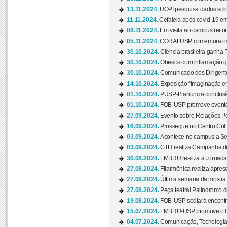
13.11.2024.
UOPI pesquisa dados sobre
11.11.2024.
Cefaleia após covid-19 em
08.11.2024.
Em visita ao campus reitor
05.11.2024.
CORALUSP comemora os 8
30.10.2024.
Ciência brasileira ganha 
30.10.2024.
Obesos com inflamação ge
30.10.2024.
Comunicado dos Dirigente
14.10.2024.
Exposição “Imaginação em
01.10.2024.
PUSP-B anuncia conclus
01.10.2024.
FOB-USP promove evento O
27.09.2024.
Evento sobre Relações Pe
16.09.2024.
Prossegue no Centro Cultu
03.09.2024.
Acontece no campus a Sem
03.09.2024.
GTH realiza Campanha de D
30.08.2024.
FMBRU realiza a Jornada 
27.08.2024.
Filarmônica realiza apres
27.08.2024.
Última semana da mostra Aq
27.08.2024.
Peça teatral Palíndromo di
19.08.2024.
FOB-USP sediará encontro
15.07.2024.
FMBRU-USP promove o II 
04.07.2024.
Comunicação, Tecnologia