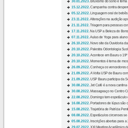
30.01.2023.
Bruxismo do sono é tema d
15.12.2022.
Campanha contra desperdí
05.12.2022.
Linguagem oral de bebês 
23.11.2022.
Alterações na audição apó
21.11.2022.
Triagem para pessoas com 
17.11.2022.
Na USP a Beleza do Bonsai
07.11.2022.
Aulas de Yoga para aluno
26.10.2022.
Novo site da Ouvidoria d
20.10.2022.
Palestra Odontologia Suste
20.10.2022.
Acontece em Bauru o 19º C
20.10.2022.
Momentos é tema de mostra
26.09.2022.
Conheça os vencedores da
21.09.2022.
A Volta USP de Bauru com
21.09.2022.
USP Bauru participa da S
30.08.2022.
Jet Café é a nova cantina
30.08.2022.
Massageaço no Centro Cul
22.08.2022.
Domingo tem espetáculo d
16.08.2022.
Portadores de lúpus são c
15.08.2022.
Trajetória de Patrícia Pen
08.08.2022.
Espetáculos circenses se
05.08.2022.
Inscrições abertas para a 
29.07.2022.
XXI Meeting Acadêmico do