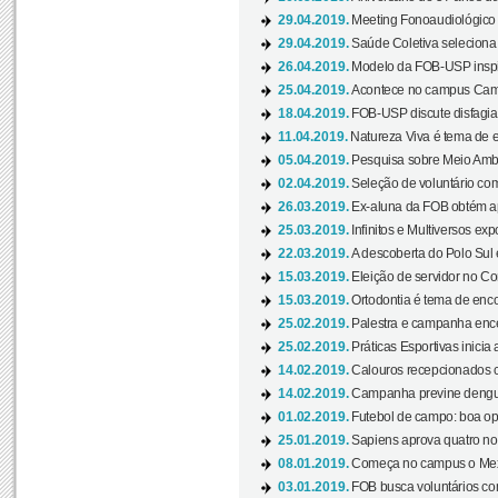
29.04.2019.
Meeting Fonoaudiológico d
29.04.2019.
Saúde Coletiva seleciona 
26.04.2019.
Modelo da FOB-USP inspir
25.04.2019.
Acontece no campus Cam
18.04.2019.
FOB-USP discute disfagia 
11.04.2019.
Natureza Viva é tema de 
05.04.2019.
Pesquisa sobre Meio Ambi
02.04.2019.
Seleção de voluntário com
26.03.2019.
Ex-aluna da FOB obtém a
25.03.2019.
Infinitos e Multiversos ex
22.03.2019.
A descoberta do Polo Sul
15.03.2019.
Eleição de servidor no Co
15.03.2019.
Ortodontia é tema de encon
25.02.2019.
Palestra e campanha ence
25.02.2019.
Práticas Esportivas inicia 
14.02.2019.
Calouros recepcionados 
14.02.2019.
Campanha previne dengue
01.02.2019.
Futebol de campo: boa opçã
25.01.2019.
Sapiens aprova quatro no v
08.01.2019.
Começa no campus o Mexa
03.01.2019.
FOB busca voluntários com