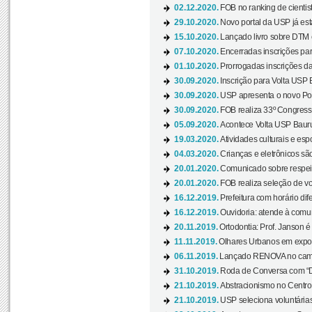
02.12.2020.
FOB no ranking de cientista
29.10.2020.
Novo portal da USP já está
15.10.2020.
Lançado livro sobre DTM e
07.10.2020.
Encerradas inscrições par
01.10.2020.
Prorrogadas inscrições da
30.09.2020.
Inscrição para Volta USP B
30.09.2020.
USP apresenta o novo Port
30.09.2020.
FOB realiza 33º Congresso
05.09.2020.
Acontece Volta USP Bauru 
19.03.2020.
Atividades culturais e esp
04.03.2020.
Crianças e eletrônicos sã
20.01.2020.
Comunicado sobre respeit
20.01.2020.
FOB realiza seleção de vol
16.12.2019.
Prefeitura com horário dife
16.12.2019.
Ouvidoria: atende à comu
20.11.2019.
Ortodontia: Prof. Janson é
11.11.2019.
Olhares Urbanos em exposi
06.11.2019.
Lançado RENOVA no camp
31.10.2019.
Roda de Conversa com “Di
21.10.2019.
Abstracionismo no Centro 
21.10.2019.
USP seleciona voluntária