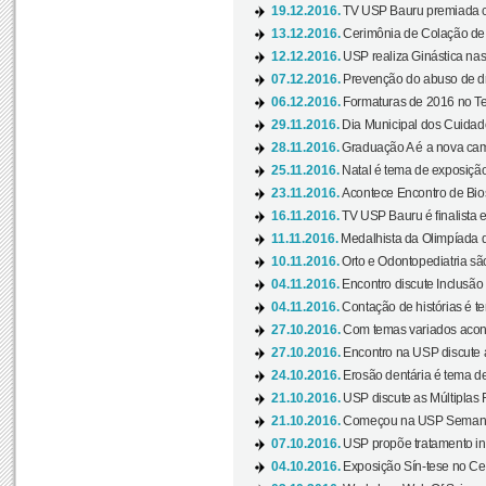
19.12.2016.
TV USP Bauru premiada c
13.12.2016.
Cerimônia de Colação de
12.12.2016.
USP realiza Ginástica nas
07.12.2016.
Prevenção do abuso de dr
06.12.2016.
Formaturas de 2016 no Te
29.11.2016.
Dia Municipal dos Cuidado
28.11.2016.
Graduação A é a nova cam
25.11.2016.
Natal é tema de exposição 
23.11.2016.
Acontece Encontro de Bios
16.11.2016.
TV USP Bauru é finalista em
11.11.2016.
Medalhista da Olimpíada 
10.11.2016.
Orto e Odontopediatria sã
04.11.2016.
Encontro discute Inclusão
04.11.2016.
Contação de histórias é te
27.10.2016.
Com temas variados acont
27.10.2016.
Encontro na USP discute 
24.10.2016.
Erosão dentária é tema de
21.10.2016.
USP discute as Múltiplas 
21.10.2016.
Começou na USP Semana C
07.10.2016.
USP propõe tratamento ino
04.10.2016.
Exposição Sín-tese no Cen