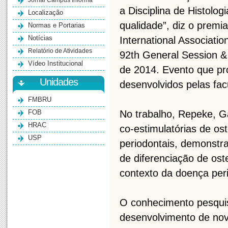
Jornal Campus Informa
a Disciplina de Histolog
Localização
qualidade”, diz o premi
Normas e Portarias
Notícias
International Associati
Relatório de Atividades
92th General Session & 
Vídeo Institucional
de 2014. Evento que pro
Unidades
desenvolvidos pelas fa
FMBRU
FOB
No trabalho, Repeke, Ga
HRAC
co-estimulatórias de o
USP
periodontais, demonstr
de diferenciação de os
contexto da doença peri
O conhecimento pesquis
desenvolvimento de nov