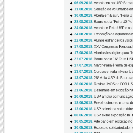
06.09.2018.
Aconteceu na USP Semana 
31.08.2018.
Seleção de voluntários em
30.08.2018.
Aberta em Bauru “Feira US
28.08.2018.
Bauru sedia “Feira USP e as
24.08.2018.
Acontece Feira USP e as Pr
24.08.2018.
Exposição de Aquarelas na
22.08.2018.
Alunos estrangeiros visit
17.08.2018.
XXV Congresso Fonoaudio
17.08.2018.
Abertas inscrições para “In
23.07.2018.
Bauru sedia 16ª Feira USP 
17.07.2018.
Marchetaria é tema de ex
13.07.2018.
Corujas enfeitam Feira USP
13.07.2018.
28ª Volta USP de Bauru a
28.06.2018.
Revista JAOS da FOB-USP
21.06.2018.
Desenhos em exibição na 
20.06.2018.
USP amplia comunicação 
18.06.2018.
Envelhecimento é tema de
13.06.2018.
USP seleciona voluntárias 
08.06.2018.
USP exibe exposição in l t
30.05.2018.
Arte panô em exibição no C
30.05.2018.
Esporte e solidariedade 