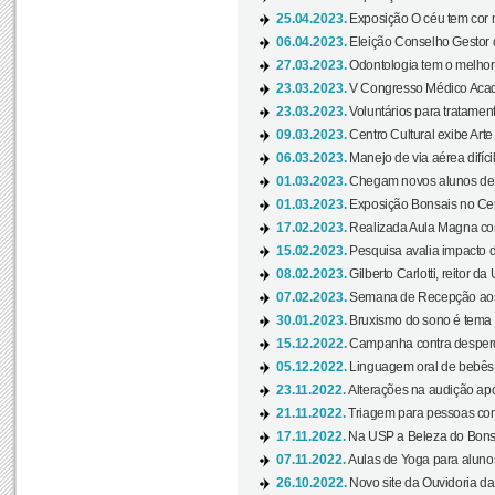
25.04.2023.
Exposição O céu tem cor 
06.04.2023.
Eleição Conselho Gestor
27.03.2023.
Odontologia tem o melho
23.03.2023.
V Congresso Médico Acad
23.03.2023.
Voluntários para tratamento
09.03.2023.
Centro Cultural exibe Arte
06.03.2023.
Manejo de via aérea difíci
01.03.2023.
Chegam novos alunos de O
01.03.2023.
Exposição Bonsais no Cent
17.02.2023.
Realizada Aula Magna com 
15.02.2023.
Pesquisa avalia impacto d
08.02.2023.
Gilberto Carlotti, reitor d
07.02.2023.
Semana de Recepção aos
30.01.2023.
Bruxismo do sono é tema d
15.12.2022.
Campanha contra desperdí
05.12.2022.
Linguagem oral de bebês 
23.11.2022.
Alterações na audição apó
21.11.2022.
Triagem para pessoas com 
17.11.2022.
Na USP a Beleza do Bonsai
07.11.2022.
Aulas de Yoga para aluno
26.10.2022.
Novo site da Ouvidoria d