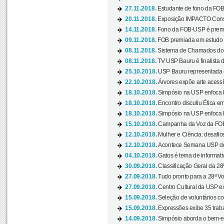
27.11.2018.
Estudante de fono da FOB
20.11.2018.
Exposição IMPACTO Consc
14.11.2018.
Fono da FOB-USP é premia
09.11.2018.
FOB premiada em estudo s
08.11.2018.
Sistema de Chamados do c
08.11.2018.
TV USP Bauru é finalista d
25.10.2018.
USP Bauru representada 
22.10.2018.
Árvores expõe arte acessí
18.10.2018.
Simpósio na USP enfoca b
18.10.2018.
Encontro discutiu Ética e
18.10.2018.
Simpósio na USP enfoca b
15.10.2018.
Campanha da Voz da FOB-
12.10.2018.
Mulher e Ciência: desafios
12.10.2018.
Acontece Semana USP de 
04.10.2018.
Gatos é tema de informativo
30.09.2018.
Classificação Geral da 28
27.09.2018.
Tudo pronto para a 28ª Vo
27.09.2018.
Centro Cultural da USP ex
15.09.2018.
Seleção de voluntários co
15.09.2018.
Expressões exibe 35 traba
14.09.2018.
Simpósio aborda o bem-es