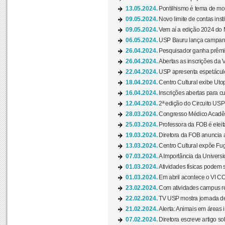
13.05.2024.
Pontilhismo é tema de most
09.05.2024.
Novo limite de contas ins
09.05.2024.
Vem aí a edição 2024 do 
06.05.2024.
USP Bauru lança campanha
26.04.2024.
Pesquisador ganha prêmio 
26.04.2024.
Abertas as inscrições da 
22.04.2024.
USP apresenta espetáculo
18.04.2024.
Centro Cultural exibe Utop
16.04.2024.
Inscrições abertas para 
12.04.2024.
2ª edição do Circuito USP
28.03.2024.
Congresso Médico Acadêm
25.03.2024.
Professora da FOB é eleita
19.03.2024.
Diretora da FOB anuncia 
13.03.2024.
Centro Cultural expõe Fug
07.03.2024.
A Importância da Universi
01.03.2024.
Atividades físicas podem 
01.03.2024.
Em abril acontece o VI C
23.02.2024.
Com atividades campus re
22.02.2024.
TV USP mostra jornada de
21.02.2024.
Alerta: Animais em áreas 
07.02.2024.
Diretora escreve artigo s