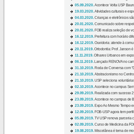
05.09.2020.
Acontece Volta USP Bauru 
19.03.2020.
Atividades culturais e esp
04.03.2020.
Crianças e eletrônicos sã
20.01.2020.
Comunicado sobre respeit
20.01.2020.
FOB realiza seleção de vol
16.12.2019.
Prefeitura com horário dife
16.12.2019.
Ouvidoria: atende à comu
20.11.2019.
Ortodontia: Prof. Janson é
11.11.2019.
Olhares Urbanos em exposi
06.11.2019.
Lançado RENOVA no camp
31.10.2019.
Roda de Conversa com “Di
21.10.2019.
Abstracionismo no Centro 
21.10.2019.
USP seleciona voluntária
02.10.2019.
Acontece no campus Seman
29.09.2019.
Realizada com sucesso 29
23.09.2019.
Acontece no campus de Ba
23.09.2019.
Expo Ao Mesmo Tempo em 
12.09.2019.
FOB-USP agora tem perfil 
05.09.2019.
TV USP renova parceria c
02.09.2019.
Curso de Medicina da FOB
19.08.2019.
Miscelânea é tema de mos