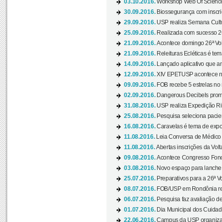
03.10.2016.
Workshop Web Of Science
30.09.2016.
Biossegurança com inscriç
29.09.2016.
USP realiza Semana Cultur
25.09.2016.
Realizada com sucesso 26
21.09.2016.
Acontece domingo 26ª Vol
21.09.2016.
Releituras Ecléticas é tem
14.09.2016.
Lançado aplicativo que a
12.09.2016.
XIV EPETUSP acontece n
09.09.2016.
FOB recebe 5 estrelas no r
02.09.2016.
Dangerous Decibels promo
31.08.2016.
USP realiza Expedição Ri
25.08.2016.
Pesquisa seleciona pacie
16.08.2016.
Caravelas é tema de expo
11.08.2016.
Leia Conversa de Médico e 
11.08.2016.
Abertas inscrições da Vol
09.08.2016.
Acontece Congresso Fonoa
03.08.2016.
Novo espaço para lanche 
25.07.2016.
Preparativos para a 26ª V
08.07.2016.
FOB/USP em Rondônia real
06.07.2016.
Pesquisa faz avaliação de
01.07.2016.
Dia Municipal dos Cuidado
22.06.2016.
Campus da USP organiza "