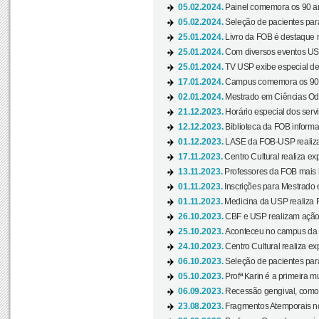
05.02.2024.
Painel comemora os 90 an
05.02.2024.
Seleção de pacientes para
25.01.2024.
Livro da FOB é destaque 
25.01.2024.
Com diversos eventos US
25.01.2024.
TV USP exibe especial de
17.01.2024.
Campus comemora os 90 
02.01.2024.
Mestrado em Ciências Odo
21.12.2023.
Horário especial dos servi
12.12.2023.
Biblioteca da FOB informa
01.12.2023.
LASE da FOB-USP realiza 
17.11.2023.
Centro Cultural realiza ex
13.11.2023.
Professores da FOB mais i
01.11.2023.
Inscrições para Mestrado 
01.11.2023.
Medicina da USP realiza 
26.10.2023.
CBF e USP realizam ação d
25.10.2023.
Aconteceu no campus da 
24.10.2023.
Centro Cultural realiza e
06.10.2023.
Seleção de pacientes para
05.10.2023.
Profª Karin é a primeira m
06.09.2023.
Recessão gengival, como re
23.08.2023.
Fragmentos Atemporais no