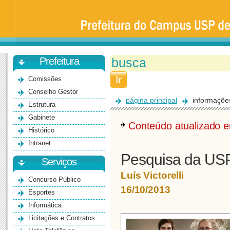
Prefeitura
da
Universidade
de
São
Paulo
-
Bauru
Prefeitura
Comissões
Conselho Gestor
página principal
informaçõe
Estrutura
Gabinete
Conteúdo atualizado
Histórico
Intranet
Pesquisa da USP
Serviços
Luís Victorelli
Concurso Público
16/10/2013
Esportes
Informática
Licitações e Contratos