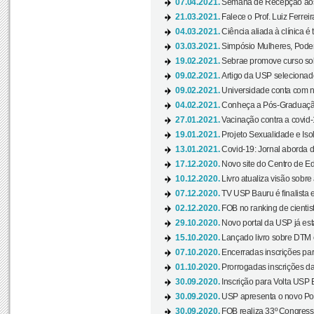
07.04.2021.
Semana de Recepção aos C
21.03.2021.
Falece o Prof. Luiz Ferreir
04.03.2021.
Ciência aliada à clínica é
03.03.2021.
Simpósio Mulheres, Poder
19.02.2021.
Sebrae promove curso sob
09.02.2021.
Artigo da USP selecionado
09.02.2021.
Universidade conta com nov
04.02.2021.
Conheça a Pós-Graduaçã
27.01.2021.
Vacinação contra a covid-
19.01.2021.
Projeto Sexualidade e Iso
13.01.2021.
Covid-19: Jornal aborda d
17.12.2020.
Novo site do Centro de Ed
10.12.2020.
Livro atualiza visão sobre
07.12.2020.
TV USP Bauru é finalista em
02.12.2020.
FOB no ranking de cientista
29.10.2020.
Novo portal da USP já está
15.10.2020.
Lançado livro sobre DTM e
07.10.2020.
Encerradas inscrições par
01.10.2020.
Prorrogadas inscrições da
30.09.2020.
Inscrição para Volta USP B
30.09.2020.
USP apresenta o novo Port
30.09.2020.
FOB realiza 33º Congresso