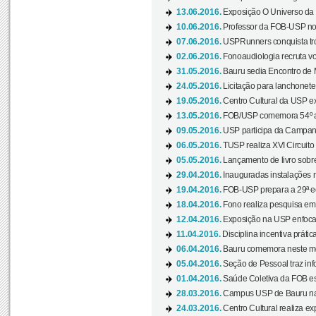
13.06.2016.
Exposição O Universo da C
10.06.2016.
Professor da FOB-USP no
07.06.2016.
USPRunners conquista tro
02.06.2016.
Fonoaudiologia recruta vo
31.05.2016.
Bauru sedia Encontro de M
24.05.2016.
Licitação para lanchonet
19.05.2016.
Centro Cultural da USP ex
13.05.2016.
FOB/USP comemora 54º an
09.05.2016.
USP participa da Campanh
06.05.2016.
TUSP realiza XVI Circuito
05.05.2016.
Lançamento de livro sobr
29.04.2016.
Inauguradas instalações 
19.04.2016.
FOB-USP prepara a 29ª e
18.04.2016.
Fono realiza pesquisa em m
12.04.2016.
Exposição na USP enfoca u
11.04.2016.
Disciplina incentiva prática
06.04.2016.
Bauru comemora neste mês
05.04.2016.
Seção de Pessoal traz info
01.04.2016.
Saúde Coletiva da FOB es
28.03.2016.
Campus USP de Bauru na l
24.03.2016.
Centro Cultural realiza ex