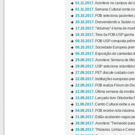
01.11.2017.
Acontece no campus da US
01.11.2017.
Semana Cultural conta co
25.10.2017.
FOB seleciona pacientes p
20.10.2017.
Desvendando a Saúde com
17.10.2017.
“Volumes” é tema de mostr
16.10.2017.
Tese da FOB-USP ganha 
09.10.2017.
FOB-USP conquista prêmio
06.10.2017.
Sociedade Europeia premi
06.10.2017.
Exposição de camisetas d
29.09.2017.
Acontece Semana da Músi
29.09.2017.
USP seleciona voluntários
27.09.2017.
PET discute cuidado com p
22.09.2017.
Instituições europeias pre
22.09.2017.
FOB realiza Fórum de Dis
22.09.2017.
Última semana da mostra “
15.09.2017.
Lançado livro Ortodontia 
11.09.2017.
Centro Cultural exibe a ex
04.09.2017.
FOB recebe nota máxima d
31.08.2017.
Estão acabando vagas par
28.08.2017.
Acontece “Treinando para 
28.08.2017.
“Palavras, Linhas e Cores