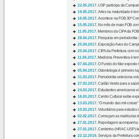
22.05.2017.
USP participa da Campanh
19.05.2017.
Artes na maturidade é tem
16.05.2017.
Acontece na FOB 30º Cong
15.05.2017.
No mês de maio FOB com
11.05.2017.
Membros da CIPA da FOB
28.04.2017.
Pesquisa em periodontia s
25.04.2017.
Exposição Aves do Campu
25.04.2017.
CIPA da Prefeitura com no
11.04.2017.
Medicina Preventiva é tem
07.04.2017.
O Fundo do Mar exposto no
05.04.2017.
Odontologia é primeiro lu
31.03.2017.
Periodontia seleciona volu
27.03.2017.
Cartão Verde para a saúd
24.03.2017.
Estudantes americanos vis
16.03.2017.
Centro Cultural exibe exp
13.03.2017.
“O mundo das mil-coisas” 
10.03.2017.
Voluntários para estudos n
02.02.2017.
Começam as matrículas 
27.01.2017.
Reportagem acompanha e
27.01.2017.
Centrinho (HRAC-USP) lanç
22.12.2016.
Serviços da Prefeitura com