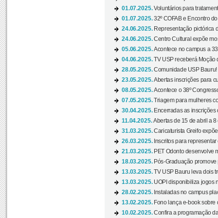
01.07.2025.
Voluntários para tratament
01.07.2025.
32º COFAB e Encontro do
24.06.2025.
Representação pictórica d
24.06.2025.
Centro Cultural expõe most
05.06.2025.
Acontece no campus a 33ª
04.06.2025.
TV USP receberá Moção d
28.05.2025.
Comunidade USP Bauru! Ve
23.05.2025.
Abertas inscrições para 
08.05.2025.
Acontece o 38º Congresso
07.05.2025.
Triagem para mulheres com
30.04.2025.
Encerradas as inscrições 
11.04.2025.
Abertas de 15 de abril a 8
31.03.2025.
Caricaturista Greifo expõ
26.03.2025.
Inscritos para representa
21.03.2025.
PET Odonto desenvolve ma
18.03.2025.
Pós-Graduação promove pal
13.03.2025.
TV USP Bauru leva dois tr
13.03.2025.
UOPI disponibiliza jogos 
28.02.2025.
Instaladas no campus pla
13.02.2025.
Fono lança e-book sobre de
10.02.2025.
Confira a programação d