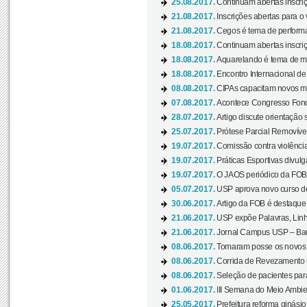
25.08.2017.
Continuam abertas inscriç
21.08.2017.
Inscrições abertas para o 
21.08.2017.
Cegos é tema de performa
18.08.2017.
Continuam abertas inscriç
18.08.2017.
Aquarelando é tema de mos
18.08.2017.
Encontro Internacional de 
08.08.2017.
CIPAs capacitam novos m
07.08.2017.
Acontece Congresso Fonoa
28.07.2017.
Artigo discute orientação 
25.07.2017.
Prótese Parcial Removível
19.07.2017.
Comissão contra violênci
19.07.2017.
Práticas Esportivas divulg
19.07.2017.
O JAOS periódico da FOB d
05.07.2017.
USP aprova novo curso de
30.06.2017.
Artigo da FOB é destaque e
21.06.2017.
USP expõe Palavras, Linh
21.06.2017.
Jornal Campus USP – Baur
08.06.2017.
Tomaram posse os novos
08.06.2017.
Corrida de Revezamento 
08.06.2017.
Seleção de pacientes para
01.06.2017.
III Semana do Meio Ambie
25.05.2017.
Prefeitura reforma ginási