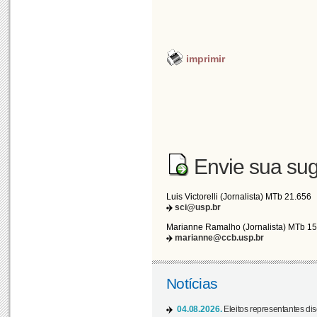
imprimir
Envie sua sug
Luis Victorelli (Jornalista) MTb 21.656
sci@usp.br
Marianne Ramalho (Jornalista) MTb 1
marianne@ccb.usp.br
Notícias
04.08.2026.
Eleitos representantes di