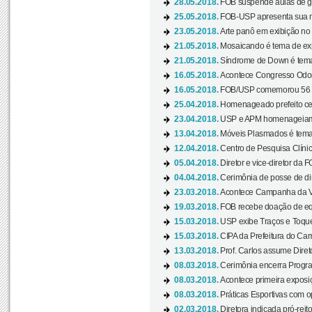
28.05.2018.
FOB suspende aulas de gr
25.05.2018.
FOB-USP apresenta sua no
23.05.2018.
Arte panô em exibição no C
21.05.2018.
Mosaicando é tema de ex
21.05.2018.
Síndrome de Down é tema
16.05.2018.
Acontece Congresso Odont
16.05.2018.
FOB/USP comemorou 56 a
25.04.2018.
Homenageado prefeito ces
23.04.2018.
USP e APM homenageiam D
13.04.2018.
Móveis Plasmados é tema 
12.04.2018.
Centro de Pesquisa Clíni
05.04.2018.
Diretor e vice-diretor da 
04.04.2018.
Cerimônia de posse de dir
23.03.2018.
Acontece Campanha da V
19.03.2018.
FOB recebe doação de eq
15.03.2018.
USP exibe Traços e Toques
15.03.2018.
CIPA da Prefeitura do Camp
13.03.2018.
Prof. Carlos assume Diret
08.03.2018.
Cerimônia encerra Progra
08.03.2018.
Acontece primeira exposiçã
08.03.2018.
Práticas Esportivas com o
02.03.2018.
Diretora indicada pró-reito