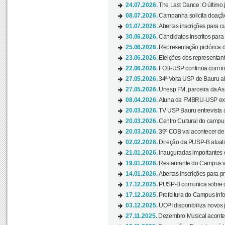
24.07.2026.
The Last Dance: O últim
08.07.2026.
Campanha solicita doação 
01.07.2026.
Abertas inscrições para c
30.06.2026.
Candidatos inscritos para 
25.06.2026.
Representação pictórica da
23.06.2026.
Eleições dos representant
22.06.2026.
FOB-USP continua com ins
27.05.2026.
34ª Volta USP de Bauru a
27.05.2026.
Unesp FM, parceira da As
08.04.2026.
Aluna da FMBRU-USP expõe
20.03.2026.
TV USP Bauru entrevista a
20.03.2026.
Centro Cultural do campus
20.03.2026.
39º COB vai acontecer de 
02.02.2026.
Direção da PUSP-B atualiz
21.01.2026.
Inauguradas importantes
19.01.2026.
Restaurante do Campus vol
14.01.2026.
Abertas inscrições para p
17.12.2025.
PUSP-B comunica sobre de
17.12.2025.
Prefeitura do Campus info
03.12.2025.
UOPI disponibiliza novos 
27.11.2025.
Dezembro Musical acontec