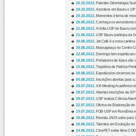
20.10.2022.
Palestra Odontologia Suste
20.10.2022.
Acontece em Bauru o 19º C
20.10.2022.
Momentos é tema de mostra
26.09.2022.
Conheça os vencedores da
21.09.2022.
A Volta USP de Bauru com
21.09.2022.
USP Bauru participa da S
30.08.2022.
Jet Café é a nova cantina
30.08.2022.
Massageaço no Centro Cul
22.08.2022.
Domingo tem espetáculo d
16.08.2022.
Portadores de lúpus são c
15.08.2022.
Trajetória de Patrícia Pen
08.08.2022.
Espetáculos circenses se
05.08.2022.
Inscrições abertas para a 
29.07.2022.
XXI Meeting Acadêmico do
29.07.2022.
Abertas inscrições da 30ª
29.07.2022.
USP realiza Ciência Abert
22.07.2022.
Oficina de Elaboração de 
15.07.2022.
FOB-USP em Rondônia rea
30.06.2022.
Revista JAOS sobe para 3
28.06.2022.
Talentos em Evolução no C
24.06.2022.
CinePET exibe filme CODA 