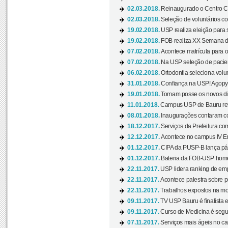
02.03.2018.
Reinaugurado o Centro Cu
02.03.2018.
Seleção de voluntários co
19.02.2018.
USP realiza eleição para 
19.02.2018.
FOB realiza XX Semana d
07.02.2018.
Acontece matrícula para o
07.02.2018.
Na USP seleção de pacie
06.02.2018.
Ortodontia seleciona volun
31.01.2018.
Confiança na USP! Agopya
19.01.2018.
Tomam posse os novos dir
11.01.2018.
Campus USP de Bauru reto
08.01.2018.
Inaugurações contaram com
18.12.2017.
Serviços da Prefeitura com
12.12.2017.
Acontece no campus IV En
01.12.2017.
CIPA da PUSP-B lança pág
01.12.2017.
Bateria da FOB-USP homen
22.11.2017.
USP lidera ranking de emp
22.11.2017.
Acontece palestra sobre p
22.11.2017.
Trabalhos expostos na mos
09.11.2017.
TV USP Bauru é finalista em
09.11.2017.
Curso de Medicina é segun
07.11.2017.
Serviços mais ágeis no c