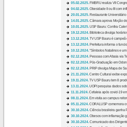
05.02.2025.
FMBRU realiza VII Congr
04.02.2025.
Obesidade II ou III com i
20.01.2025.
Restaurante Universitário
14.01.2025.
Câmara aprova Moção de 
10.01.2025.
USP Bauru: Confira Calend
19.12.2024.
Biblioteca divulga horári
13.12.2024.
TV USP Bauru é campeã em 
13.12.2024.
Prefeitura informa o funci
10.12.2024.
"Símbolos Natalinos e um N
02.12.2024.
Pessoas com Afasia via Te
02.12.2024.
Pós-Graduação em Odonto
02.12.2024.
PRIP divulga Mapa de Saú
21.11.2024.
Centro Cultural exibe expo
19.11.2024.
TV USP Bauru tem 8 produçõ
13.11.2024.
UOPI pesquisa dados sobre
11.11.2024.
Cefaleia após covid-19 em
08.11.2024.
Em visita ao campus reitor
05.11.2024.
CORALUSP comemora os 8
30.10.2024.
Ciência brasileira ganha 
30.10.2024.
Obesos com inflamação ge
30.10.2024.
Comunicado dos Dirigente