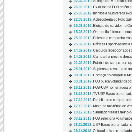
02.04.2019.
Seleção de voluntário com
26.03.2019.
Ex-aluna da FOB obtém a
25.03.2019.
Infinitos e Multiversos ex
22.03.2019.
A descoberta do Polo Sul
15.03.2019.
Eleição de servidor no Co
15.03.2019.
Ortodontia é tema de encon
25.02.2019.
Palestra e campanha ence
25.02.2019.
Práticas Esportivas inicia 
14.02.2019.
Calouros recepcionados 
14.02.2019.
Campanha previne dengue
01.02.2019.
Futebol de campo: boa opçã
25.01.2019.
Sapiens aprova quatro no v
08.01.2019.
Começa no campus o Mexa
03.01.2019.
FOB busca voluntários com
18.12.2018.
FOB-USP homenageia prof
18.12.2018.
TV USP Bauru é premiada 
17.12.2018.
Prefeitura do campus com h
17.12.2018.
Mexa-se nas férias de Ver
10.12.2018.
Simulador realiza treino d
03.12.2018.
FOB seleciona voluntário
28.11.2018.
USP-Bauru é premiada no 
28.11.2018.
Colóquio discute implantes