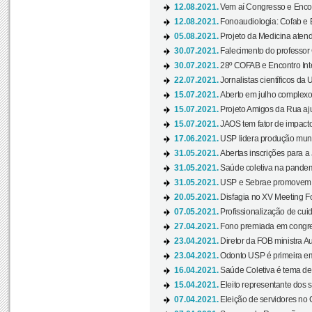
12.08.2021.
Vem aí Congresso e Encont
12.08.2021.
Fonoaudiologia: Cofab e E
05.08.2021.
Projeto da Medicina atend
30.07.2021.
Falecimento do professor
30.07.2021.
28º COFAB e Encontro Inte
22.07.2021.
Jornalistas científicos d
15.07.2021.
Aberto em julho complexo
15.07.2021.
Projeto Amigos da Rua aj
15.07.2021.
JAOS tem fator de impact
17.06.2021.
USP lidera produção mund
31.05.2021.
Abertas inscrições para a
31.05.2021.
Saúde coletiva na pandemi
31.05.2021.
USP e Sebrae promovem 
20.05.2021.
Disfagia no XV Meeting F
07.05.2021.
Profissionalização de cuid
27.04.2021.
Fono premiada em congress
23.04.2021.
Diretor da FOB ministra A
23.04.2021.
Odonto USP é primeira em
16.04.2021.
Saúde Coletiva é tema de
15.04.2021.
Eleito representante dos s
07.04.2021.
Eleição de servidores no 