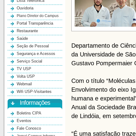
Lista Telefônica
Ouvidoria
Plano Diretor do Campus
Portal Transparência
Restaurante
Saúde
Departamento de Ciênci
Seção de Pessoal
da Universidade de São
Segurança e Acessos
Serviço Social
Gustavo Pompermaier G
TV USP
Volta USP
Com o título “Moléculas
Webmail
Envolvimento do eixo I
Wifi USP-Visitantes
humana e experimental”
Informações
Anual da Sociedade Bra
Boletins CIPA
de Lindóia, em setembr
Eventos
Fale Conosco
“É uma satisfação traz