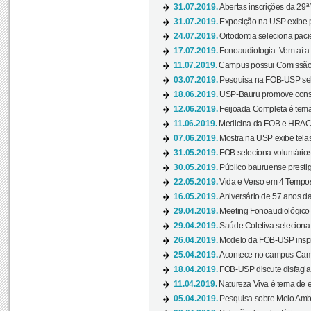
31.07.2019.
Abertas inscrições da 29ª
31.07.2019.
Exposição na USP exibe pa
24.07.2019.
Ortodontia seleciona pacie
17.07.2019.
Fonoaudiologia: Vem aí a 
11.07.2019.
Campus possui Comissão 
03.07.2019.
Pesquisa na FOB-USP sele
18.06.2019.
USP-Bauru promove consci
12.06.2019.
Feijoada Completa é tema
11.06.2019.
Medicina da FOB e HRAC 
07.06.2019.
Mostra na USP exibe telas 
31.05.2019.
FOB seleciona voluntário
30.05.2019.
Público bauruense prestig
22.05.2019.
Vida e Verso em 4 Tempos
16.05.2019.
Aniversário de 57 anos d
29.04.2019.
Meeting Fonoaudiológico d
29.04.2019.
Saúde Coletiva seleciona 
26.04.2019.
Modelo da FOB-USP inspir
25.04.2019.
Acontece no campus Cam
18.04.2019.
FOB-USP discute disfagia 
11.04.2019.
Natureza Viva é tema de 
05.04.2019.
Pesquisa sobre Meio Ambi