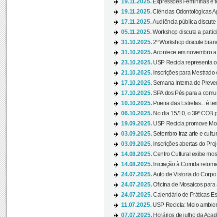
19.11.2025.
Expressões Femininas é te
19.11.2025.
Ciências Odontológicas Ap
17.11.2025.
Audiência pública discute
05.11.2025.
Workshop discute a partic
31.10.2025.
2º Workshop discute branq
31.10.2025.
Acontece em novembro a 
23.10.2025.
USP Recicla representa 
21.10.2025.
Inscrições para Mestrado
17.10.2025.
Semana Interna de Preven
17.10.2025.
SPA dos Pés para a comuni
10.10.2025.
Poeira das Estrelas... é t
06.10.2025.
No dia 15/10, o 39º COB 
19.09.2025.
USP Recicla promove Most
03.09.2025.
Setembro traz arte e cultu
03.09.2025.
Inscrições abertas do Pro
14.08.2025.
Centro Cultural exibe mos
14.08.2025.
Iniciação à Corrida retoma 
24.07.2025.
Auto de Vistoria do Corpo
24.07.2025.
Oficina de Mosaicos para 
24.07.2025.
Calendário de Práticas Esp
11.07.2025.
USP Recicla: Meio ambient
07.07.2025.
Horários de julho da Acad