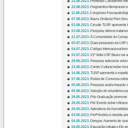
22.08.2023.
Professor Canadense minis
22.08.2023.
Fragmentos Atemporais no
11.08.2023.
Congresso Fonoaudiológic
07.08.2023.
Bauru Orofacial Pain Grou
03.08.2023.
Circuito TUSP apresenta t
03.08.2023.
Pesquisa oferece tratamen
21.07.2023.
À Comunidade do Campus
05.07.2023.
Duas pesquisas da USP co
04.07.2023.
Colégio Internacional tem
03.07.2023.
31ª Volta USP Bauru vai a
29.06.2023.
Pesquisa seleciona volunt
22.06.2023.
Centro Cultural exibe mo
14.06.2023.
TUSP apresenta o espetác
07.06.2023.
Rodas de Conversa sobre
05.06.2023.
Pesquisa avalia impacto d
05.06.2023.
Seleção de voluntários pa
29.05.2023.
Pós-Graduação promove ev
26.05.2023.
Pré-Evento sobre Ultrasso
26.05.2023.
Aplicativos de Acessibilida
04.05.2023.
Profª Andréa é reeleita pr
04.05.2023.
Dengue: Aumento de casos
04.05.2023.
Exposição retrata o Elo ent