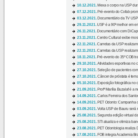
10.12.2021.
Mexa o corpo na USP duran
07.12.2021.
Pré-evento do Cofab prom
03.12.2021.
Documentário da TV USP 
29.11.2021.
USP é a 90ª melhor em em
26.11.2021.
Documentário com DiCaprio
23.11.2021.
Centro Cultural exibe most
22.11.2021.
Carretas da USP realizam
22.11.2021.
Carretas da USP realizam
18.11.2021.
Pré-evento do 35º COB tra
29.10.2021.
Atividades esportivas no 
27.10.2021.
Seleção de pacientes com
27.10.2021.
Câncer de próstata é tema
05.10.2021.
Exposição fotográfica no
21.09.2021.
Profª Marília Buzalaf é a no
14.09.2021.
Carlos Ferreira dos Santo
14.09.2021.
PET Odonto: Campanha c
03.09.2021.
Volta USP de Bauru será n
25.08.2021.
Segunda edição virtual da 
25.08.2021.
STI atualiza e otimiza ba
23.08.2021.
PET Odontologia realiza 
17.08.2021.
FOB integra Academia Bras