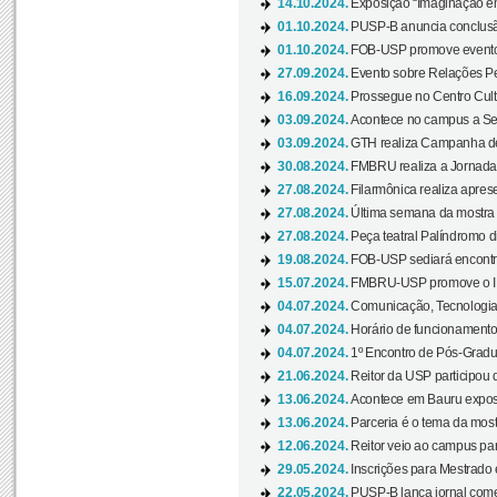
14.10.2024.
Exposição “Imaginação em
01.10.2024.
PUSP-B anuncia conclus
01.10.2024.
FOB-USP promove evento O
27.09.2024.
Evento sobre Relações Pe
16.09.2024.
Prossegue no Centro Cultu
03.09.2024.
Acontece no campus a Sem
03.09.2024.
GTH realiza Campanha de D
30.08.2024.
FMBRU realiza a Jornada 
27.08.2024.
Filarmônica realiza apres
27.08.2024.
Última semana da mostra Aq
27.08.2024.
Peça teatral Palíndromo di
19.08.2024.
FOB-USP sediará encontro
15.07.2024.
FMBRU-USP promove o II 
04.07.2024.
Comunicação, Tecnologia
04.07.2024.
Horário de funcionamento
04.07.2024.
1º Encontro de Pós-Gradu
21.06.2024.
Reitor da USP participou 
13.06.2024.
Acontece em Bauru exposi
13.06.2024.
Parceria é o tema da mostr
12.06.2024.
Reitor veio ao campus para
29.05.2024.
Inscrições para Mestrado
22.05.2024.
PUSP-B lança jornal come