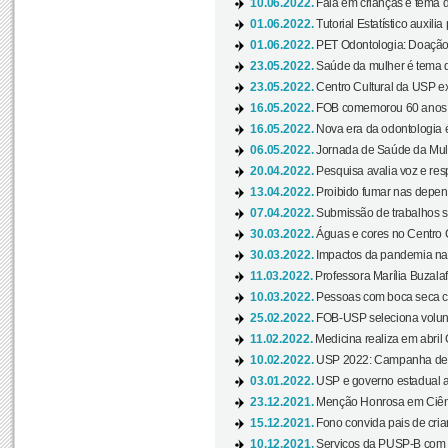
10.06.2022.
Fala em crianças é tema d
01.06.2022.
Tutorial Estatístico auxilia
01.06.2022.
PET Odontologia: Doação
23.05.2022.
Saúde da mulher é tema d
23.05.2022.
Centro Cultural da USP ex
16.05.2022.
FOB comemorou 60 anos c
16.05.2022.
Nova era da odontologia é
06.05.2022.
Jornada de Saúde da Mulhe
20.04.2022.
Pesquisa avalia voz e res
13.04.2022.
Proibido fumar nas depen
07.04.2022.
Submissão de trabalhos s
30.03.2022.
Águas e cores no Centro C
30.03.2022.
Impactos da pandemia na 
11.03.2022.
Professora Marília Buzalaf
10.03.2022.
Pessoas com boca seca co
25.02.2022.
FOB-USP seleciona voluntá
11.02.2022.
Medicina realiza em abril
10.02.2022.
USP 2022: Campanha de 
03.01.2022.
USP e governo estadual a
23.12.2021.
Menção Honrosa em Ciênc
15.12.2021.
Fono convida pais de cria
10.12.2021.
Serviços da PUSP-B com in