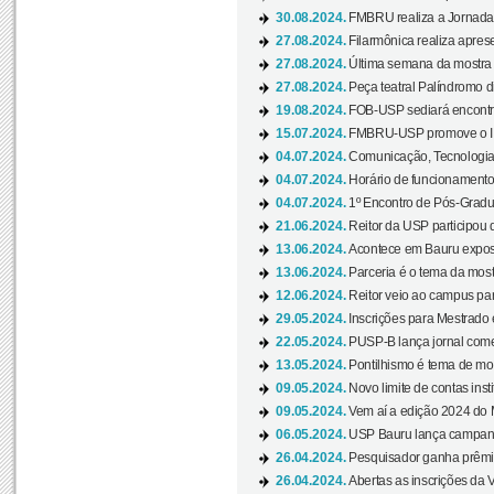
30.08.2024.
FMBRU realiza a Jornada 
27.08.2024.
Filarmônica realiza apres
27.08.2024.
Última semana da mostra Aq
27.08.2024.
Peça teatral Palíndromo di
19.08.2024.
FOB-USP sediará encontro
15.07.2024.
FMBRU-USP promove o II 
04.07.2024.
Comunicação, Tecnologia
04.07.2024.
Horário de funcionamento
04.07.2024.
1º Encontro de Pós-Gradu
21.06.2024.
Reitor da USP participou 
13.06.2024.
Acontece em Bauru exposi
13.06.2024.
Parceria é o tema da mostr
12.06.2024.
Reitor veio ao campus para
29.05.2024.
Inscrições para Mestrado
22.05.2024.
PUSP-B lança jornal come
13.05.2024.
Pontilhismo é tema de most
09.05.2024.
Novo limite de contas ins
09.05.2024.
Vem aí a edição 2024 do 
06.05.2024.
USP Bauru lança campanha
26.04.2024.
Pesquisador ganha prêmio 
26.04.2024.
Abertas as inscrições da 