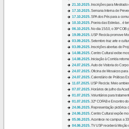
21.10.2025.
Inscrições para Mestrado
17.10.2025.
Semana Interna de Preven
17.10.2025.
SPA dos Pés para a comuni
10.10.2025.
Poeira das Estrelas... é t
06.10.2025.
No dia 15/10, o 39º COB 
19.09.2025.
USP Recicla promove Most
03.09.2025.
Setembro traz arte e cultu
03.09.2025.
Inscrições abertas do Pro
14.08.2025.
Centro Cultural exibe mos
14.08.2025.
Iniciação à Corrida retoma 
24.07.2025.
Auto de Vistoria do Corpo
24.07.2025.
Oficina de Mosaicos para 
24.07.2025.
Calendário de Práticas Esp
11.07.2025.
USP Recicla: Meio ambient
07.07.2025.
Horários de julho da Acad
01.07.2025.
Voluntários para tratament
01.07.2025.
32º COFAB e Encontro do
24.06.2025.
Representação pictórica d
24.06.2025.
Centro Cultural expõe most
05.06.2025.
Acontece no campus a 33ª
04.06.2025.
TV USP receberá Moção d