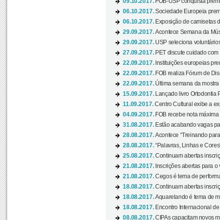
09.10.2017.
FOB-USP conquista prêmio
06.10.2017.
Sociedade Europeia premi
06.10.2017.
Exposição de camisetas d
29.09.2017.
Acontece Semana da Músi
29.09.2017.
USP seleciona voluntários
27.09.2017.
PET discute cuidado com p
22.09.2017.
Instituições europeias pre
22.09.2017.
FOB realiza Fórum de Dis
22.09.2017.
Última semana da mostra “
15.09.2017.
Lançado livro Ortodontia 
11.09.2017.
Centro Cultural exibe a ex
04.09.2017.
FOB recebe nota máxima d
31.08.2017.
Estão acabando vagas par
28.08.2017.
Acontece “Treinando para 
28.08.2017.
“Palavras, Linhas e Cores
25.08.2017.
Continuam abertas inscriç
21.08.2017.
Inscrições abertas para o 
21.08.2017.
Cegos é tema de performa
18.08.2017.
Continuam abertas inscriç
18.08.2017.
Aquarelando é tema de mos
18.08.2017.
Encontro Internacional de 
08.08.2017.
CIPAs capacitam novos m