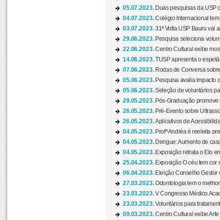
05.07.2023.
Duas pesquisas da USP co
04.07.2023.
Colégio Internacional tem
03.07.2023.
31ª Volta USP Bauru vai a
29.06.2023.
Pesquisa seleciona volunt
22.06.2023.
Centro Cultural exibe mo
14.06.2023.
TUSP apresenta o espetác
07.06.2023.
Rodas de Conversa sobre
05.06.2023.
Pesquisa avalia impacto d
05.06.2023.
Seleção de voluntários pa
29.05.2023.
Pós-Graduação promove ev
26.05.2023.
Pré-Evento sobre Ultrasso
26.05.2023.
Aplicativos de Acessibilida
04.05.2023.
Profª Andréa é reeleita pr
04.05.2023.
Dengue: Aumento de casos
04.05.2023.
Exposição retrata o Elo ent
25.04.2023.
Exposição O céu tem cor 
06.04.2023.
Eleição Conselho Gestor
27.03.2023.
Odontologia tem o melho
23.03.2023.
V Congresso Médico Acad
23.03.2023.
Voluntários para tratamento
09.03.2023.
Centro Cultural exibe Arte