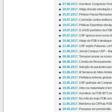
07.08.2017.
Acontece Congresso Fonoa
28.07.2017.
Artigo discute orientação 
25.07.2017.
Prótese Parcial Removível
19.07.2017.
Comissão contra violênci
19.07.2017.
Práticas Esportivas divulg
19.07.2017.
O JAOS periódico da FOB d
05.07.2017.
USP aprova novo curso de
30.06.2017.
Artigo da FOB é destaque e
21.06.2017.
USP expõe Palavras, Linh
21.06.2017.
Jornal Campus USP – Baur
08.06.2017.
Tomaram posse os novos
08.06.2017.
Corrida de Revezamento 
08.06.2017.
Seleção de pacientes para
01.06.2017.
III Semana do Meio Ambie
25.05.2017.
Prefeitura reforma ginási
22.05.2017.
USP participa da Campanh
19.05.2017.
Artes na maturidade é tem
16.05.2017.
Acontece na FOB 30º Cong
15.05.2017.
No mês de maio FOB com
11.05.2017.
Membros da CIPA da FOB
28.04.2017.
Pesquisa em periodontia s