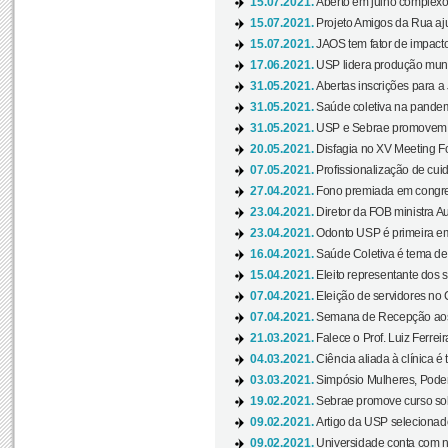
15.07.2021.
Aberto em julho complexo
15.07.2021.
Projeto Amigos da Rua aj
15.07.2021.
JAOS tem fator de impact
17.06.2021.
USP lidera produção mund
31.05.2021.
Abertas inscrições para a
31.05.2021.
Saúde coletiva na pandemi
31.05.2021.
USP e Sebrae promovem 
20.05.2021.
Disfagia no XV Meeting F
07.05.2021.
Profissionalização de cuid
27.04.2021.
Fono premiada em congress
23.04.2021.
Diretor da FOB ministra A
23.04.2021.
Odonto USP é primeira em
16.04.2021.
Saúde Coletiva é tema de
15.04.2021.
Eleito representante dos s
07.04.2021.
Eleição de servidores no 
07.04.2021.
Semana de Recepção aos C
21.03.2021.
Falece o Prof. Luiz Ferreir
04.03.2021.
Ciência aliada à clínica é
03.03.2021.
Simpósio Mulheres, Poder
19.02.2021.
Sebrae promove curso sob
09.02.2021.
Artigo da USP selecionado
09.02.2021.
Universidade conta com nov