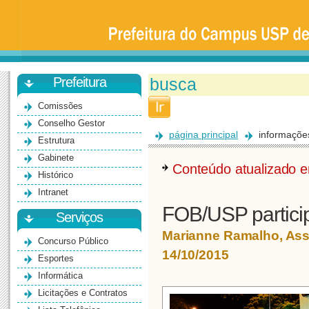
Prefeitura
da
Universidade
de
São
Paulo
-
Bauru
Prefeitura
Comissões
Conselho Gestor
página principal
informaçõe
Estrutura
Gabinete
Conteúdo atualizado
Histórico
Intranet
FOB/USP particip
Serviços
Marianne Ramalho, As
Concurso Público
14/10/2015
Esportes
Informática
Licitações e Contratos