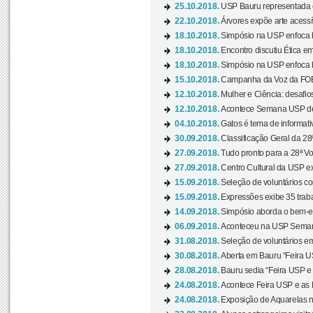
25.10.2018.
USP Bauru representada 
22.10.2018.
Árvores expõe arte acessí
18.10.2018.
Simpósio na USP enfoca b
18.10.2018.
Encontro discutiu Ética e
18.10.2018.
Simpósio na USP enfoca b
15.10.2018.
Campanha da Voz da FOB-
12.10.2018.
Mulher e Ciência: desafios
12.10.2018.
Acontece Semana USP de 
04.10.2018.
Gatos é tema de informativo
30.09.2018.
Classificação Geral da 28
27.09.2018.
Tudo pronto para a 28ª Vo
27.09.2018.
Centro Cultural da USP ex
15.09.2018.
Seleção de voluntários co
15.09.2018.
Expressões exibe 35 traba
14.09.2018.
Simpósio aborda o bem-es
06.09.2018.
Aconteceu na USP Semana 
31.08.2018.
Seleção de voluntários em
30.08.2018.
Aberta em Bauru “Feira US
28.08.2018.
Bauru sedia “Feira USP e as
24.08.2018.
Acontece Feira USP e as Pr
24.08.2018.
Exposição de Aquarelas na