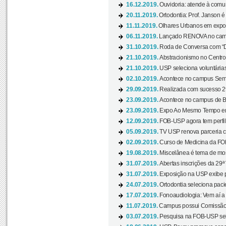
16.12.2019.
Ouvidoria: atende à comu
20.11.2019.
Ortodontia: Prof. Janson é
11.11.2019.
Olhares Urbanos em exposi
06.11.2019.
Lançado RENOVA no camp
31.10.2019.
Roda de Conversa com “Di
21.10.2019.
Abstracionismo no Centro 
21.10.2019.
USP seleciona voluntária
02.10.2019.
Acontece no campus Seman
29.09.2019.
Realizada com sucesso 29
23.09.2019.
Acontece no campus de Ba
23.09.2019.
Expo Ao Mesmo Tempo em 
12.09.2019.
FOB-USP agora tem perfil 
05.09.2019.
TV USP renova parceria c
02.09.2019.
Curso de Medicina da FOB
19.08.2019.
Miscelânea é tema de mos
31.07.2019.
Abertas inscrições da 29ª
31.07.2019.
Exposição na USP exibe pa
24.07.2019.
Ortodontia seleciona pacie
17.07.2019.
Fonoaudiologia: Vem aí a 
11.07.2019.
Campus possui Comissão 
03.07.2019.
Pesquisa na FOB-USP sele