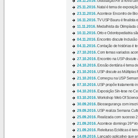
28.11.2016.
Graduação A é a nova cam
25.11.2016.
Natal é tema de exposição 
23.11.2016.
Acontece Encontro de Bios
16.11.2016.
TV USP Bauru é finalista em
11.11.2016.
Medalhista da Olimpíada 
10.11.2016.
Orto e Odontopediatria sã
04.11.2016.
Encontro discute Inclusão
04.11.2016.
Contação de histórias é te
27.10.2016.
Com temas variados acont
27.10.2016.
Encontro na USP discute 
24.10.2016.
Erosão dentária é tema de
21.10.2016.
USP discute as Múltiplas 
21.10.2016.
Começou na USP Semana C
07.10.2016.
USP propõe tratamento ino
04.10.2016.
Exposição Sín-tese no Cen
03.10.2016.
Workshop Web Of Science
30.09.2016.
Biossegurança com inscriç
29.09.2016.
USP realiza Semana Cultur
25.09.2016.
Realizada com sucesso 26
21.09.2016.
Acontece domingo 26ª Vol
21.09.2016.
Releituras Ecléticas é tem
14.09.2016.
Lançado aplicativo que a