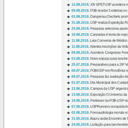
12.09.2016.
XIV EPETUSP acontece n
09.09.2016.
FOB recebe 5 estrelas no r
02.09.2016.
Dangerous Decibels promo
31.08.2016.
USP realiza Expedição Ri
25.08.2016.
Pesquisa seleciona pacie
16.08.2016.
Caravelas é tema de expo
11.08.2016.
Leia Conversa de Médico e 
11.08.2016.
Abertas inscrições da Vol
09.08.2016.
Acontece Congresso Fonoa
03.08.2016.
Novo espaço para lanche 
25.07.2016.
Preparativos para a 26ª V
08.07.2016.
FOB/USP em Rondônia real
06.07.2016.
Pesquisa faz avaliação de
01.07.2016.
Dia Municipal dos Cuidado
22.06.2016.
Campus da USP organiza "
13.06.2016.
Exposição O Universo da C
10.06.2016.
Professor da FOB-USP no
07.06.2016.
USPRunners conquista tro
02.06.2016.
Fonoaudiologia recruta vo
31.05.2016.
Bauru sedia Encontro de M
24.05.2016.
Licitação para lanchonet