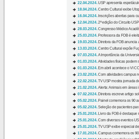
22.04.2024.
USP apresenta espetáculo
18.04.2024.
Centro Cultural exibe Utop
16.04.2024.
Inscrições abertas para 
12.04.2024.
2ª edição do Circuito USP
28.03.2024.
Congresso Médico Acadêm
25.03.2024.
Professora da FOB é eleita
19.03.2024.
Diretora da FOB anuncia 
13.03.2024.
Centro Cultural expõe Fug
07.03.2024.
A Importância da Universi
01.03.2024.
Atividades físicas podem 
01.03.2024.
Em abril acontece o VI C
23.02.2024.
Com atividades campus re
22.02.2024.
TV USP mostra jornada de
21.02.2024.
Alerta: Animais em áreas 
07.02.2024.
Diretora escreve artigo s
05.02.2024.
Painel comemora os 90 an
05.02.2024.
Seleção de pacientes para
25.01.2024.
Livro da FOB é destaque 
25.01.2024.
Com diversos eventos US
25.01.2024.
TV USP exibe especial de
17.01.2024.
Campus comemora os 90 