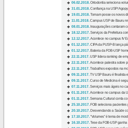
06.02.2018.
Ortodontia seleciona volun
31.01.2018.
Confiança na USP! Agopya
19.01.2018.
Tomam posse os novos dir
11.01.2018.
Campus USP de Bauru reto
08.01.2018.
Inaugurações contaram com
18.12.2017.
Serviços da Prefeitura com
12.12.2017.
Acontece no campus IV En
01.12.2017.
CIPA da PUSP-B lança pág
01.12.2017.
Bateria da FOB-USP homen
22.11.2017.
USP lidera ranking de emp
22.11.2017.
Acontece palestra sobre p
22.11.2017.
Trabalhos expostos na mos
09.11.2017.
TV USP Bauru é finalista em
09.11.2017.
Curso de Medicina é segun
07.11.2017.
Serviços mais ágeis no c
01.11.2017.
Acontece no campus da US
01.11.2017.
Semana Cultural conta co
25.10.2017.
FOB seleciona pacientes p
20.10.2017.
Desvendando a Saúde com
17.10.2017.
“Volumes” é tema de mostr
16.10.2017.
Tese da FOB-USP ganha 