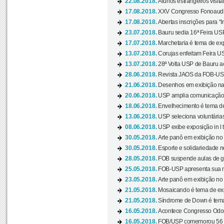
22.08.2018.
Alunos estrangeiros visit
17.08.2018.
XXV Congresso Fonoaudio
17.08.2018.
Abertas inscrições para “In
23.07.2018.
Bauru sedia 16ª Feira USP 
17.07.2018.
Marchetaria é tema de ex
13.07.2018.
Corujas enfeitam Feira USP
13.07.2018.
28ª Volta USP de Bauru a
28.06.2018.
Revista JAOS da FOB-USP
21.06.2018.
Desenhos em exibição na 
20.06.2018.
USP amplia comunicação 
18.06.2018.
Envelhecimento é tema de
13.06.2018.
USP seleciona voluntárias 
08.06.2018.
USP exibe exposição in l t
30.05.2018.
Arte panô em exibição no C
30.05.2018.
Esporte e solidariedade 
28.05.2018.
FOB suspende aulas de gr
25.05.2018.
FOB-USP apresenta sua no
23.05.2018.
Arte panô em exibição no C
21.05.2018.
Mosaicando é tema de ex
21.05.2018.
Síndrome de Down é tema
16.05.2018.
Acontece Congresso Odont
16.05.2018.
FOB/USP comemorou 56 a