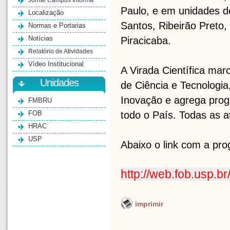
Jornal Campus Informa
Paulo, e em unidades de
Localização
Santos, Ribeirão Preto,
Normas e Portarias
Notícias
Piracicaba.
Relatório de Atividades
Vídeo Institucional
A Virada Científica ma
Unidades
de Ciência e Tecnologia
Inovação e agrega prog
FMBRU
FOB
todo o País. Todas as at
HRAC
USP
Abaixo o link com a p
http://web.fob.usp.b
imprimir