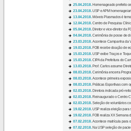
25.04.2018.
Homenageado prefeito ces
23.04.2018.
USP e APM homenageiam D
13.04.2018.
Móveis Plasmados é tema 
12.04.2018.
Centro de Pesquisa Clíni
05.04.2018.
Diretor e vice-diretor da 
04.04.2018.
Cerimônia de posse de dir
23.03.2018.
Acontece Campanha da V
19.03.2018.
FOB recebe doação de eq
15.03.2018.
USP exibe Traços e Toques
15.03.2018.
CIPA da Prefeitura do Camp
13.03.2018.
Prof. Carlos assume Diret
08.03.2018.
Cerimônia encerra Progra
08.03.2018.
Acontece primeira exposiçã
08.03.2018.
Práticas Esportivas com o
02.03.2018.
Diretora indicada pró-reito
02.03.2018.
Reinaugurado o Centro Cu
02.03.2018.
Seleção de voluntários co
19.02.2018.
USP realiza eleição para 
19.02.2018.
FOB realiza XX Semana d
07.02.2018.
Acontece matrícula para o
07.02.2018.
Na USP seleção de pacie