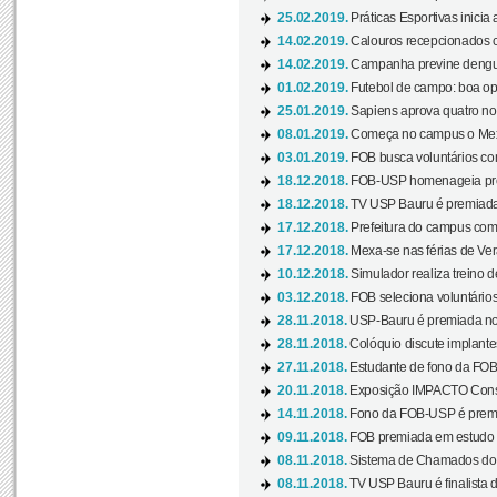
25.02.2019.
Práticas Esportivas inicia 
14.02.2019.
Calouros recepcionados 
14.02.2019.
Campanha previne dengue
01.02.2019.
Futebol de campo: boa opçã
25.01.2019.
Sapiens aprova quatro no v
08.01.2019.
Começa no campus o Mexa
03.01.2019.
FOB busca voluntários com
18.12.2018.
FOB-USP homenageia prof
18.12.2018.
TV USP Bauru é premiada 
17.12.2018.
Prefeitura do campus com h
17.12.2018.
Mexa-se nas férias de Ver
10.12.2018.
Simulador realiza treino d
03.12.2018.
FOB seleciona voluntário
28.11.2018.
USP-Bauru é premiada no 
28.11.2018.
Colóquio discute implantes
27.11.2018.
Estudante de fono da FOB
20.11.2018.
Exposição IMPACTO Consc
14.11.2018.
Fono da FOB-USP é premia
09.11.2018.
FOB premiada em estudo s
08.11.2018.
Sistema de Chamados do c
08.11.2018.
TV USP Bauru é finalista d