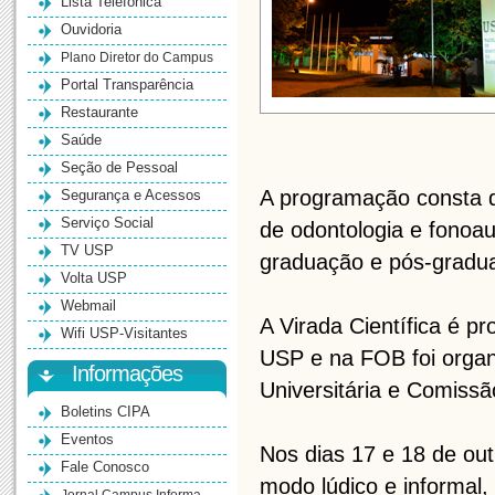
Lista Telefônica
Ouvidoria
Plano Diretor do Campus
Portal Transparência
Restaurante
Saúde
Seção de Pessoal
A programação consta d
Segurança e Acessos
Serviço Social
de odontologia e fonoau
TV USP
graduação e pós-gradu
Volta USP
Webmail
A Virada Científica é p
Wifi USP-Visitantes
USP e na FOB foi organ
Informações
Universitária e Comiss
Boletins CIPA
Eventos
Nos dias 17 e 18 de out
Fale Conosco
modo lúdico e informal,