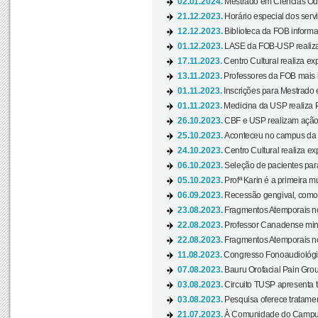
02.01.2024.
Mestrado em Ciências Odo
21.12.2023.
Horário especial dos servi
12.12.2023.
Biblioteca da FOB informa
01.12.2023.
LASE da FOB-USP realiza 
17.11.2023.
Centro Cultural realiza ex
13.11.2023.
Professores da FOB mais i
01.11.2023.
Inscrições para Mestrado 
01.11.2023.
Medicina da USP realiza 
26.10.2023.
CBF e USP realizam ação d
25.10.2023.
Aconteceu no campus da 
24.10.2023.
Centro Cultural realiza e
06.10.2023.
Seleção de pacientes para
05.10.2023.
Profª Karin é a primeira m
06.09.2023.
Recessão gengival, como re
23.08.2023.
Fragmentos Atemporais no
22.08.2023.
Professor Canadense minis
22.08.2023.
Fragmentos Atemporais no
11.08.2023.
Congresso Fonoaudiológic
07.08.2023.
Bauru Orofacial Pain Grou
03.08.2023.
Circuito TUSP apresenta t
03.08.2023.
Pesquisa oferece tratamen
21.07.2023.
À Comunidade do Campus