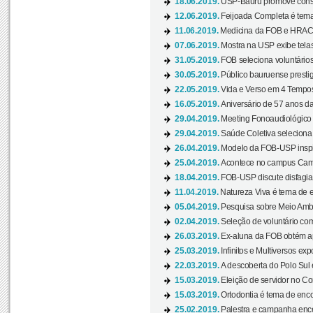
18.06.2019.
USP-Bauru promove consci
12.06.2019.
Feijoada Completa é tema
11.06.2019.
Medicina da FOB e HRAC 
07.06.2019.
Mostra na USP exibe telas 
31.05.2019.
FOB seleciona voluntário
30.05.2019.
Público bauruense prestig
22.05.2019.
Vida e Verso em 4 Tempos
16.05.2019.
Aniversário de 57 anos d
29.04.2019.
Meeting Fonoaudiológico d
29.04.2019.
Saúde Coletiva seleciona 
26.04.2019.
Modelo da FOB-USP inspir
25.04.2019.
Acontece no campus Cam
18.04.2019.
FOB-USP discute disfagia 
11.04.2019.
Natureza Viva é tema de 
05.04.2019.
Pesquisa sobre Meio Ambi
02.04.2019.
Seleção de voluntário com
26.03.2019.
Ex-aluna da FOB obtém a
25.03.2019.
Infinitos e Multiversos ex
22.03.2019.
A descoberta do Polo Sul
15.03.2019.
Eleição de servidor no Co
15.03.2019.
Ortodontia é tema de encon
25.02.2019.
Palestra e campanha ence