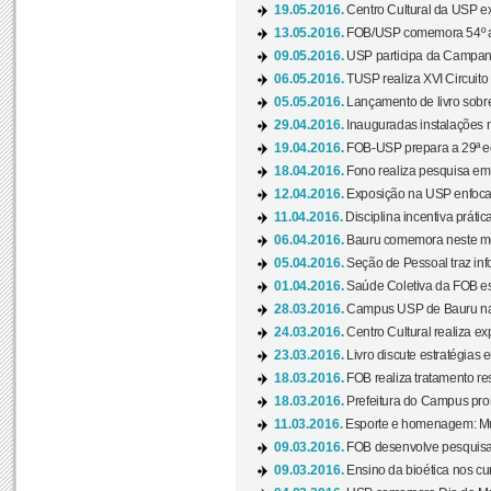
19.05.2016.
Centro Cultural da USP ex
13.05.2016.
FOB/USP comemora 54º an
09.05.2016.
USP participa da Campanh
06.05.2016.
TUSP realiza XVI Circuito
05.05.2016.
Lançamento de livro sobr
29.04.2016.
Inauguradas instalações 
19.04.2016.
FOB-USP prepara a 29ª e
18.04.2016.
Fono realiza pesquisa em m
12.04.2016.
Exposição na USP enfoca u
11.04.2016.
Disciplina incentiva prática
06.04.2016.
Bauru comemora neste mês
05.04.2016.
Seção de Pessoal traz info
01.04.2016.
Saúde Coletiva da FOB es
28.03.2016.
Campus USP de Bauru na l
24.03.2016.
Centro Cultural realiza ex
23.03.2016.
Livro discute estratégias e
18.03.2016.
FOB realiza tratamento res
18.03.2016.
Prefeitura do Campus pro
11.03.2016.
Esporte e homenagem: Mul
09.03.2016.
FOB desenvolve pesquisa 
09.03.2016.
Ensino da bioética nos cu