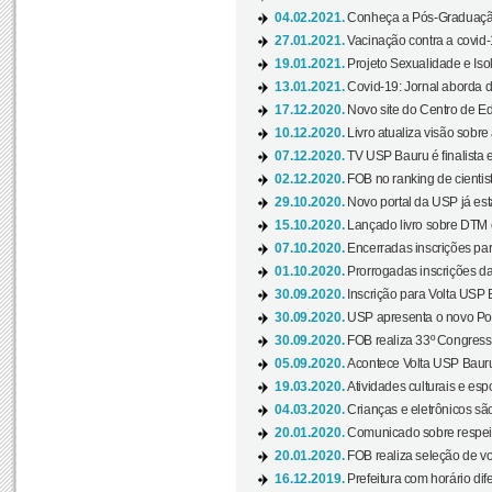
04.02.2021.
Conheça a Pós-Graduaçã
27.01.2021.
Vacinação contra a covid-
19.01.2021.
Projeto Sexualidade e Iso
13.01.2021.
Covid-19: Jornal aborda d
17.12.2020.
Novo site do Centro de Ed
10.12.2020.
Livro atualiza visão sobre
07.12.2020.
TV USP Bauru é finalista em
02.12.2020.
FOB no ranking de cientista
29.10.2020.
Novo portal da USP já está
15.10.2020.
Lançado livro sobre DTM e
07.10.2020.
Encerradas inscrições par
01.10.2020.
Prorrogadas inscrições da
30.09.2020.
Inscrição para Volta USP B
30.09.2020.
USP apresenta o novo Port
30.09.2020.
FOB realiza 33º Congresso
05.09.2020.
Acontece Volta USP Bauru 
19.03.2020.
Atividades culturais e esp
04.03.2020.
Crianças e eletrônicos sã
20.01.2020.
Comunicado sobre respeit
20.01.2020.
FOB realiza seleção de vol
16.12.2019.
Prefeitura com horário dife