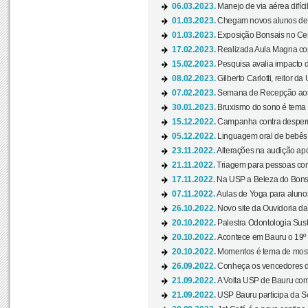
06.03.2023.
Manejo de via aérea difíci
01.03.2023.
Chegam novos alunos de O
01.03.2023.
Exposição Bonsais no Cent
17.02.2023.
Realizada Aula Magna com 
15.02.2023.
Pesquisa avalia impacto d
08.02.2023.
Gilberto Carlotti, reitor d
07.02.2023.
Semana de Recepção aos
30.01.2023.
Bruxismo do sono é tema d
15.12.2022.
Campanha contra desperdí
05.12.2022.
Linguagem oral de bebês 
23.11.2022.
Alterações na audição apó
21.11.2022.
Triagem para pessoas com 
17.11.2022.
Na USP a Beleza do Bonsai
07.11.2022.
Aulas de Yoga para aluno
26.10.2022.
Novo site da Ouvidoria d
20.10.2022.
Palestra Odontologia Suste
20.10.2022.
Acontece em Bauru o 19º C
20.10.2022.
Momentos é tema de mostra
26.09.2022.
Conheça os vencedores da
21.09.2022.
A Volta USP de Bauru com
21.09.2022.
USP Bauru participa da S