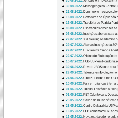
30.08.2022.
Jet Café é a nova cantina
30.08.2022.
Massageaço no Centro Cul
22.08.2022.
Domingo tem espetáculo d
16.08.2022.
Portadores de lúpus são c
15.08.2022.
Trajetória de Patrícia Pen
08.08.2022.
Espetáculos circenses se
05.08.2022.
Inscrições abertas para a 
29.07.2022.
XXI Meeting Acadêmico do
29.07.2022.
Abertas inscrições da 30ª
29.07.2022.
USP realiza Ciência Abert
22.07.2022.
Oficina de Elaboração de 
15.07.2022.
FOB-USP em Rondônia rea
30.06.2022.
Revista JAOS sobe para 3
28.06.2022.
Talentos em Evolução no C
24.06.2022.
CinePET exibe filme CODA 
10.06.2022.
Fala em crianças é tema d
01.06.2022.
Tutorial Estatístico auxilia
01.06.2022.
PET Odontologia: Doação
23.05.2022.
Saúde da mulher é tema d
23.05.2022.
Centro Cultural da USP ex
16.05.2022.
FOB comemorou 60 anos c
16.05.2022.
Nova era da odontologia é