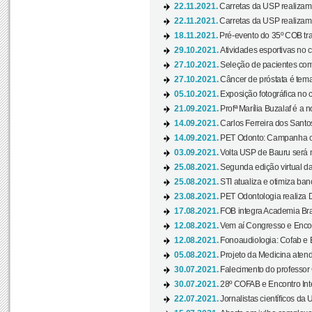
22.11.2021.
Carretas da USP realizam
22.11.2021.
Carretas da USP realizam
18.11.2021.
Pré-evento do 35º COB tra
29.10.2021.
Atividades esportivas no 
27.10.2021.
Seleção de pacientes com
27.10.2021.
Câncer de próstata é tema
05.10.2021.
Exposição fotográfica no
21.09.2021.
Profª Marília Buzalaf é a no
14.09.2021.
Carlos Ferreira dos Santo
14.09.2021.
PET Odonto: Campanha c
03.09.2021.
Volta USP de Bauru será n
25.08.2021.
Segunda edição virtual da 
25.08.2021.
STI atualiza e otimiza ba
23.08.2021.
PET Odontologia realiza 
17.08.2021.
FOB integra Academia Bras
12.08.2021.
Vem aí Congresso e Encont
12.08.2021.
Fonoaudiologia: Cofab e E
05.08.2021.
Projeto da Medicina atend
30.07.2021.
Falecimento do professor
30.07.2021.
28º COFAB e Encontro Inte
22.07.2021.
Jornalistas científicos d