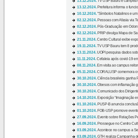
13.12.2024.
TV USP Bauru é campeã em 
13.12.2024.
Prefeitura informa o funci
10.12.2024.
"Símbolos Natalinos e um N
02.12.2024.
Pessoas com Afasia via Te
02.12.2024.
Pós-Graduação em Odonto
02.12.2024.
PRIP divulga Mapa de Saú
21.11.2024.
Centro Cultural exibe expo
19.11.2024.
TV USP Bauru tem 8 produçõ
13.11.2024.
UOPI pesquisa dados sobre
11.11.2024.
Cefaleia após covid-19 em
08.11.2024.
Em visita ao campus reitor
05.11.2024.
CORALUSP comemora os 8
30.10.2024.
Ciência brasileira ganha 
30.10.2024.
Obesos com inflamação ge
30.10.2024.
Comunicado dos Dirigente
14.10.2024.
Exposição “Imaginação em
01.10.2024.
PUSP-B anuncia conclus
01.10.2024.
FOB-USP promove evento O
27.09.2024.
Evento sobre Relações Pe
16.09.2024.
Prossegue no Centro Cultu
03.09.2024.
Acontece no campus a Sem
03.09.2024.
GTH realiza Campanha de D