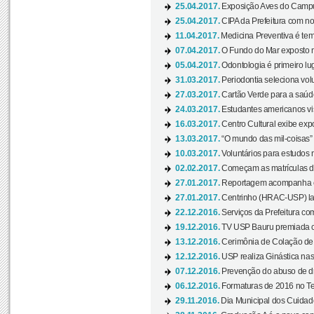
25.04.2017.
Exposição Aves do Campu
25.04.2017.
CIPA da Prefeitura com no
11.04.2017.
Medicina Preventiva é tem
07.04.2017.
O Fundo do Mar exposto no
05.04.2017.
Odontologia é primeiro lu
31.03.2017.
Periodontia seleciona volu
27.03.2017.
Cartão Verde para a saúd
24.03.2017.
Estudantes americanos vis
16.03.2017.
Centro Cultural exibe exp
13.03.2017.
“O mundo das mil-coisas” 
10.03.2017.
Voluntários para estudos n
02.02.2017.
Começam as matrículas 
27.01.2017.
Reportagem acompanha e
27.01.2017.
Centrinho (HRAC-USP) lanç
22.12.2016.
Serviços da Prefeitura com
19.12.2016.
TV USP Bauru premiada c
13.12.2016.
Cerimônia de Colação de
12.12.2016.
USP realiza Ginástica nas
07.12.2016.
Prevenção do abuso de dr
06.12.2016.
Formaturas de 2016 no Te
29.11.2016.
Dia Municipal dos Cuidado