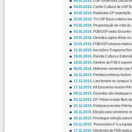
04.03.2016.
USP comemora Dia da Mulh
04.03.2016.
Centro Cultural da USP Bau
24.02.2016.
Realizada 32ª expedição
22.02.2016.
TV USP Bauru estreia nov
03.02.2016.
Programação de volta às 
03.02.2016.
FOB/USP sedia Encontro de
29.01.2016.
Ginástica agitou férias no
22.01.2016.
FOB/USP prepara matrícula
21.01.2016.
Inscrições: Programa Rev
19.01.2016.
Revista Cultura e Extensão
18.01.2016.
Diretora da FOB é superi
06.01.2016.
Melhores momentos das f
18.12.2015.
Prefeitura informa horário 
17.12.2015.
Lanchonete no campus: Nov
17.12.2015.
Kit Escovinha recebe Prêm
09.12.2015.
Docentes são destaques e
03.12.2015.
Drª. Fidela recebe título 
01.12.2015.
Professora recebe Prêmio 
26.11.2015.
Eleição para servidores no
26.11.2015.
Prossegue seleção para tr
25.11.2015.
"Funcionário A" é a equip
17.11.2015.
Ortodontia da FOB realiza 