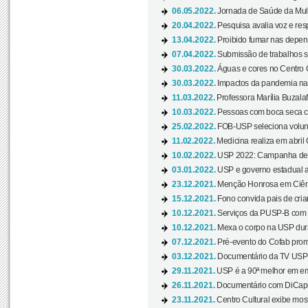
06.05.2022.
Jornada de Saúde da Mulhe
20.04.2022.
Pesquisa avalia voz e res
13.04.2022.
Proibido fumar nas depen
07.04.2022.
Submissão de trabalhos s
30.03.2022.
Águas e cores no Centro C
30.03.2022.
Impactos da pandemia na 
11.03.2022.
Professora Marília Buzalaf
10.03.2022.
Pessoas com boca seca co
25.02.2022.
FOB-USP seleciona voluntá
11.02.2022.
Medicina realiza em abril
10.02.2022.
USP 2022: Campanha de 
03.01.2022.
USP e governo estadual a
23.12.2021.
Menção Honrosa em Ciênc
15.12.2021.
Fono convida pais de cria
10.12.2021.
Serviços da PUSP-B com in
10.12.2021.
Mexa o corpo na USP duran
07.12.2021.
Pré-evento do Cofab prom
03.12.2021.
Documentário da TV USP 
29.11.2021.
USP é a 90ª melhor em em
26.11.2021.
Documentário com DiCaprio
23.11.2021.
Centro Cultural exibe most