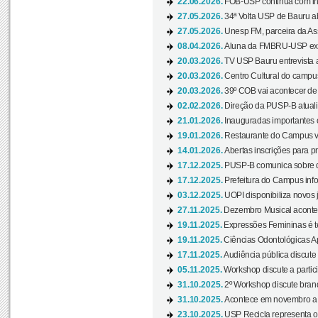
22.06.2026.
FOB-USP continua com ins
27.05.2026.
34ª Volta USP de Bauru a
27.05.2026.
Unesp FM, parceira da As
08.04.2026.
Aluna da FMBRU-USP expõe
20.03.2026.
TV USP Bauru entrevista a
20.03.2026.
Centro Cultural do campus
20.03.2026.
39º COB vai acontecer de 
02.02.2026.
Direção da PUSP-B atualiz
21.01.2026.
Inauguradas importantes
19.01.2026.
Restaurante do Campus vol
14.01.2026.
Abertas inscrições para p
17.12.2025.
PUSP-B comunica sobre de
17.12.2025.
Prefeitura do Campus info
03.12.2025.
UOPI disponibiliza novos 
27.11.2025.
Dezembro Musical acontec
19.11.2025.
Expressões Femininas é te
19.11.2025.
Ciências Odontológicas Ap
17.11.2025.
Audiência pública discute
05.11.2025.
Workshop discute a partic
31.10.2025.
2º Workshop discute branq
31.10.2025.
Acontece em novembro a 
23.10.2025.
USP Recicla representa 