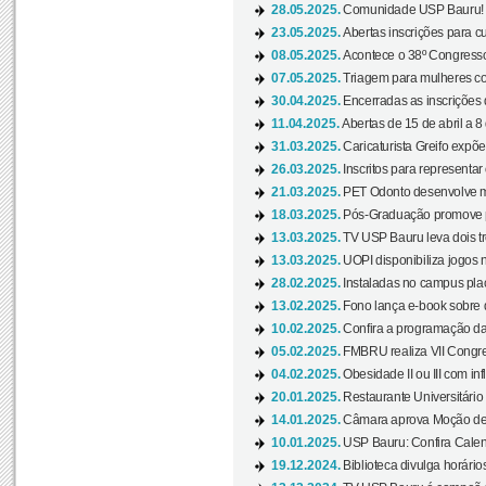
28.05.2025.
Comunidade USP Bauru! Ve
23.05.2025.
Abertas inscrições para 
08.05.2025.
Acontece o 38º Congresso
07.05.2025.
Triagem para mulheres com
30.04.2025.
Encerradas as inscrições 
11.04.2025.
Abertas de 15 de abril a 8
31.03.2025.
Caricaturista Greifo expõ
26.03.2025.
Inscritos para representa
21.03.2025.
PET Odonto desenvolve ma
18.03.2025.
Pós-Graduação promove pal
13.03.2025.
TV USP Bauru leva dois tr
13.03.2025.
UOPI disponibiliza jogos 
28.02.2025.
Instaladas no campus pla
13.02.2025.
Fono lança e-book sobre de
10.02.2025.
Confira a programação d
05.02.2025.
FMBRU realiza VII Congr
04.02.2025.
Obesidade II ou III com i
20.01.2025.
Restaurante Universitário
14.01.2025.
Câmara aprova Moção de 
10.01.2025.
USP Bauru: Confira Calend
19.12.2024.
Biblioteca divulga horári