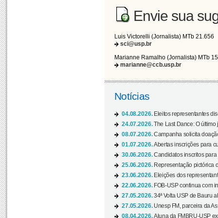
Envie sua sug
Luis Victorelli (Jornalista) MTb 21.656
sci@usp.br
Marianne Ramalho (Jornalista) MTb 1
marianne@ccb.usp.br
Notícias
04.08.2026.
Eleitos representantes di
24.07.2026.
The Last Dance: O últim
08.07.2026.
Campanha solicita doação 
01.07.2026.
Abertas inscrições para c
30.06.2026.
Candidatos inscritos para 
25.06.2026.
Representação pictórica da
23.06.2026.
Eleições dos representant
22.06.2026.
FOB-USP continua com ins
27.05.2026.
34ª Volta USP de Bauru a
27.05.2026.
Unesp FM, parceira da As
08.04.2026.
Aluna da FMBRU-USP expõe