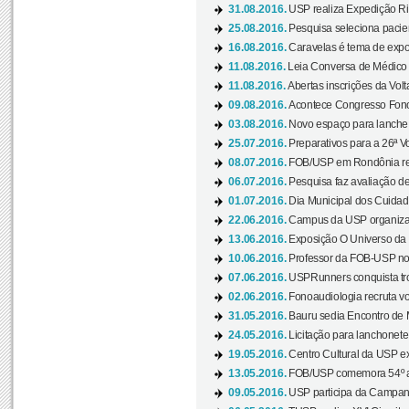
31.08.2016.
USP realiza Expedição Ri
25.08.2016.
Pesquisa seleciona pacie
16.08.2016.
Caravelas é tema de expo
11.08.2016.
Leia Conversa de Médico e 
11.08.2016.
Abertas inscrições da Vol
09.08.2016.
Acontece Congresso Fonoa
03.08.2016.
Novo espaço para lanche 
25.07.2016.
Preparativos para a 26ª V
08.07.2016.
FOB/USP em Rondônia real
06.07.2016.
Pesquisa faz avaliação de
01.07.2016.
Dia Municipal dos Cuidado
22.06.2016.
Campus da USP organiza "
13.06.2016.
Exposição O Universo da C
10.06.2016.
Professor da FOB-USP no
07.06.2016.
USPRunners conquista tro
02.06.2016.
Fonoaudiologia recruta vo
31.05.2016.
Bauru sedia Encontro de M
24.05.2016.
Licitação para lanchonet
19.05.2016.
Centro Cultural da USP ex
13.05.2016.
FOB/USP comemora 54º an
09.05.2016.
USP participa da Campanh