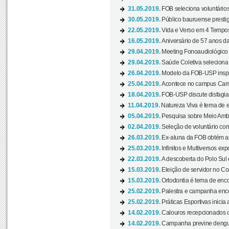
31.05.2019.
FOB seleciona voluntário
30.05.2019.
Público bauruense prestig
22.05.2019.
Vida e Verso em 4 Tempos
16.05.2019.
Aniversário de 57 anos d
29.04.2019.
Meeting Fonoaudiológico d
29.04.2019.
Saúde Coletiva seleciona 
26.04.2019.
Modelo da FOB-USP inspir
25.04.2019.
Acontece no campus Cam
18.04.2019.
FOB-USP discute disfagia 
11.04.2019.
Natureza Viva é tema de 
05.04.2019.
Pesquisa sobre Meio Ambi
02.04.2019.
Seleção de voluntário com
26.03.2019.
Ex-aluna da FOB obtém a
25.03.2019.
Infinitos e Multiversos ex
22.03.2019.
A descoberta do Polo Sul
15.03.2019.
Eleição de servidor no Co
15.03.2019.
Ortodontia é tema de encon
25.02.2019.
Palestra e campanha ence
25.02.2019.
Práticas Esportivas inicia 
14.02.2019.
Calouros recepcionados 
14.02.2019.
Campanha previne dengue