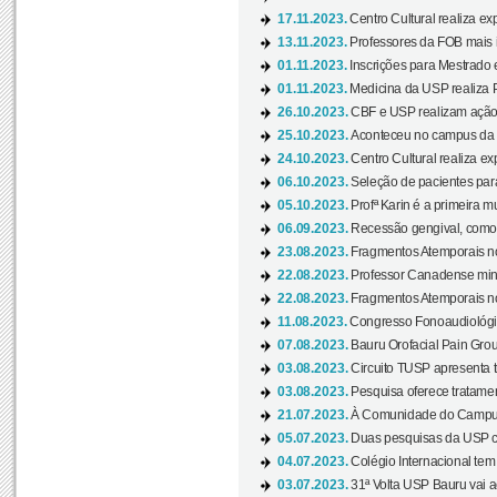
17.11.2023.
Centro Cultural realiza ex
13.11.2023.
Professores da FOB mais i
01.11.2023.
Inscrições para Mestrado 
01.11.2023.
Medicina da USP realiza 
26.10.2023.
CBF e USP realizam ação d
25.10.2023.
Aconteceu no campus da 
24.10.2023.
Centro Cultural realiza e
06.10.2023.
Seleção de pacientes para
05.10.2023.
Profª Karin é a primeira m
06.09.2023.
Recessão gengival, como re
23.08.2023.
Fragmentos Atemporais no
22.08.2023.
Professor Canadense minis
22.08.2023.
Fragmentos Atemporais no
11.08.2023.
Congresso Fonoaudiológic
07.08.2023.
Bauru Orofacial Pain Grou
03.08.2023.
Circuito TUSP apresenta t
03.08.2023.
Pesquisa oferece tratamen
21.07.2023.
À Comunidade do Campus
05.07.2023.
Duas pesquisas da USP co
04.07.2023.
Colégio Internacional tem
03.07.2023.
31ª Volta USP Bauru vai a