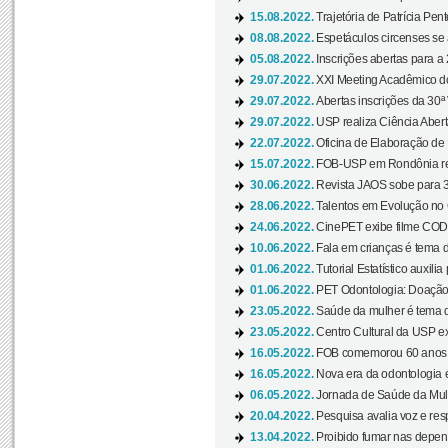
15.08.2022.
Trajetória de Patrícia Pen
08.08.2022.
Espetáculos circenses se
05.08.2022.
Inscrições abertas para a 
29.07.2022.
XXI Meeting Acadêmico do
29.07.2022.
Abertas inscrições da 30ª
29.07.2022.
USP realiza Ciência Abert
22.07.2022.
Oficina de Elaboração de 
15.07.2022.
FOB-USP em Rondônia rea
30.06.2022.
Revista JAOS sobe para 3
28.06.2022.
Talentos em Evolução no C
24.06.2022.
CinePET exibe filme CODA 
10.06.2022.
Fala em crianças é tema d
01.06.2022.
Tutorial Estatístico auxilia
01.06.2022.
PET Odontologia: Doação
23.05.2022.
Saúde da mulher é tema d
23.05.2022.
Centro Cultural da USP ex
16.05.2022.
FOB comemorou 60 anos c
16.05.2022.
Nova era da odontologia é
06.05.2022.
Jornada de Saúde da Mulhe
20.04.2022.
Pesquisa avalia voz e res
13.04.2022.
Proibido fumar nas depen