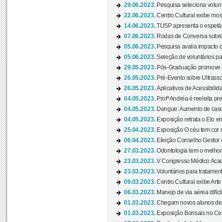
29.06.2023.
Pesquisa seleciona volunt
22.06.2023.
Centro Cultural exibe mo
14.06.2023.
TUSP apresenta o espetác
07.06.2023.
Rodas de Conversa sobre
05.06.2023.
Pesquisa avalia impacto d
05.06.2023.
Seleção de voluntários pa
29.05.2023.
Pós-Graduação promove ev
26.05.2023.
Pré-Evento sobre Ultrasso
26.05.2023.
Aplicativos de Acessibilida
04.05.2023.
Profª Andréa é reeleita pr
04.05.2023.
Dengue: Aumento de casos
04.05.2023.
Exposição retrata o Elo ent
25.04.2023.
Exposição O céu tem cor 
06.04.2023.
Eleição Conselho Gestor
27.03.2023.
Odontologia tem o melho
23.03.2023.
V Congresso Médico Acad
23.03.2023.
Voluntários para tratamento
09.03.2023.
Centro Cultural exibe Arte
06.03.2023.
Manejo de via aérea difíci
01.03.2023.
Chegam novos alunos de O
01.03.2023.
Exposição Bonsais no Cent