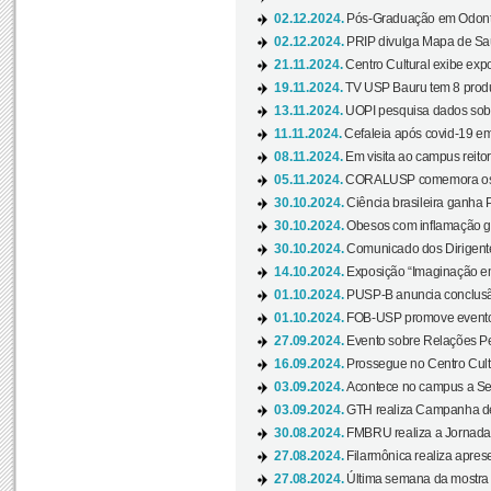
02.12.2024.
Pós-Graduação em Odonto
02.12.2024.
PRIP divulga Mapa de Saú
21.11.2024.
Centro Cultural exibe expo
19.11.2024.
TV USP Bauru tem 8 produçõ
13.11.2024.
UOPI pesquisa dados sobre
11.11.2024.
Cefaleia após covid-19 em
08.11.2024.
Em visita ao campus reitor
05.11.2024.
CORALUSP comemora os 8
30.10.2024.
Ciência brasileira ganha 
30.10.2024.
Obesos com inflamação ge
30.10.2024.
Comunicado dos Dirigente
14.10.2024.
Exposição “Imaginação em
01.10.2024.
PUSP-B anuncia conclus
01.10.2024.
FOB-USP promove evento O
27.09.2024.
Evento sobre Relações Pe
16.09.2024.
Prossegue no Centro Cultu
03.09.2024.
Acontece no campus a Sem
03.09.2024.
GTH realiza Campanha de D
30.08.2024.
FMBRU realiza a Jornada 
27.08.2024.
Filarmônica realiza apres
27.08.2024.
Última semana da mostra Aq