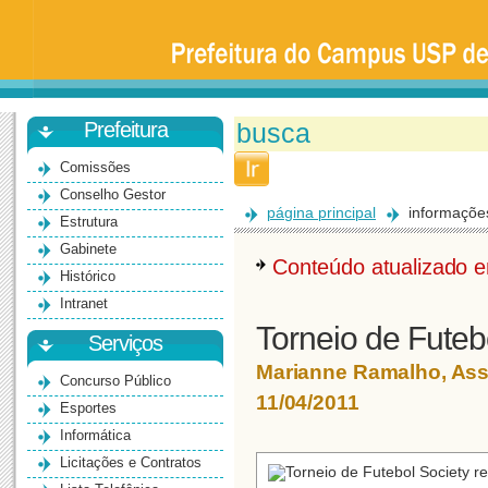
Prefeitura
da
Universidade
de
São
Paulo
-
Bauru
Prefeitura
Comissões
Conselho Gestor
página principal
informaçõe
Estrutura
Gabinete
Conteúdo atualizado
Histórico
Intranet
Torneio de Futebo
Serviços
Marianne Ramalho, As
Concurso Público
11/04/2011
Esportes
Informática
Licitações e Contratos