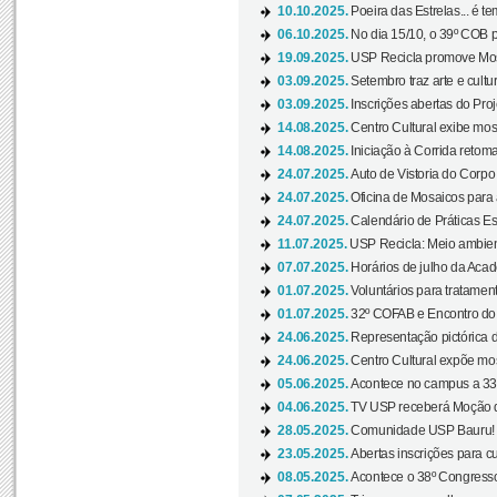
10.10.2025.
Poeira das Estrelas... é t
06.10.2025.
No dia 15/10, o 39º COB 
19.09.2025.
USP Recicla promove Most
03.09.2025.
Setembro traz arte e cultu
03.09.2025.
Inscrições abertas do Pro
14.08.2025.
Centro Cultural exibe mos
14.08.2025.
Iniciação à Corrida retoma 
24.07.2025.
Auto de Vistoria do Corpo
24.07.2025.
Oficina de Mosaicos para 
24.07.2025.
Calendário de Práticas Esp
11.07.2025.
USP Recicla: Meio ambient
07.07.2025.
Horários de julho da Acad
01.07.2025.
Voluntários para tratament
01.07.2025.
32º COFAB e Encontro do
24.06.2025.
Representação pictórica d
24.06.2025.
Centro Cultural expõe most
05.06.2025.
Acontece no campus a 33ª
04.06.2025.
TV USP receberá Moção d
28.05.2025.
Comunidade USP Bauru! Ve
23.05.2025.
Abertas inscrições para 
08.05.2025.
Acontece o 38º Congresso