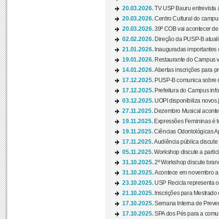
20.03.2026.
TV USP Bauru entrevista a
20.03.2026.
Centro Cultural do campus
20.03.2026.
39º COB vai acontecer de 
02.02.2026.
Direção da PUSP-B atualiz
21.01.2026.
Inauguradas importantes
19.01.2026.
Restaurante do Campus vol
14.01.2026.
Abertas inscrições para p
17.12.2025.
PUSP-B comunica sobre de
17.12.2025.
Prefeitura do Campus info
03.12.2025.
UOPI disponibiliza novos 
27.11.2025.
Dezembro Musical acontec
19.11.2025.
Expressões Femininas é te
19.11.2025.
Ciências Odontológicas Ap
17.11.2025.
Audiência pública discute
05.11.2025.
Workshop discute a partic
31.10.2025.
2º Workshop discute branq
31.10.2025.
Acontece em novembro a 
23.10.2025.
USP Recicla representa 
21.10.2025.
Inscrições para Mestrado
17.10.2025.
Semana Interna de Preven
17.10.2025.
SPA dos Pés para a comuni