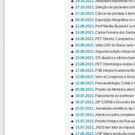
29.10.2021.
Atividades esportivas no 
27.10.2021.
Seleção de pacientes com
27.10.2021.
Câncer de próstata é tema
05.10.2021.
Exposição fotográfica no
21.09.2021.
Profª Marília Buzalaf é a no
14.09.2021.
Carlos Ferreira dos Santo
14.09.2021.
PET Odonto: Campanha c
03.09.2021.
Volta USP de Bauru será n
25.08.2021.
Segunda edição virtual da 
25.08.2021.
STI atualiza e otimiza ba
23.08.2021.
PET Odontologia realiza 
17.08.2021.
FOB integra Academia Bras
12.08.2021.
Vem aí Congresso e Encont
12.08.2021.
Fonoaudiologia: Cofab e E
05.08.2021.
Projeto da Medicina atend
30.07.2021.
Falecimento do professor
30.07.2021.
28º COFAB e Encontro Inte
22.07.2021.
Jornalistas científicos d
15.07.2021.
Aberto em julho complexo
15.07.2021.
Projeto Amigos da Rua aj
15.07.2021.
JAOS tem fator de impact
17.06.2021.
USP lidera produção mund