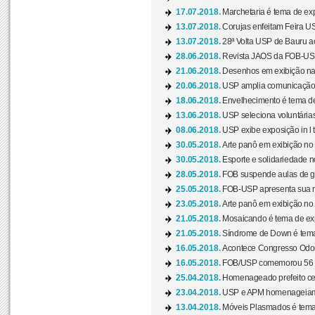
17.07.2018.
Marchetaria é tema de ex
13.07.2018.
Corujas enfeitam Feira USP
13.07.2018.
28ª Volta USP de Bauru a
28.06.2018.
Revista JAOS da FOB-USP
21.06.2018.
Desenhos em exibição na 
20.06.2018.
USP amplia comunicação 
18.06.2018.
Envelhecimento é tema de
13.06.2018.
USP seleciona voluntárias 
08.06.2018.
USP exibe exposição in l t
30.05.2018.
Arte panô em exibição no C
30.05.2018.
Esporte e solidariedade 
28.05.2018.
FOB suspende aulas de gr
25.05.2018.
FOB-USP apresenta sua no
23.05.2018.
Arte panô em exibição no C
21.05.2018.
Mosaicando é tema de ex
21.05.2018.
Síndrome de Down é tema
16.05.2018.
Acontece Congresso Odont
16.05.2018.
FOB/USP comemorou 56 a
25.04.2018.
Homenageado prefeito ces
23.04.2018.
USP e APM homenageiam D
13.04.2018.
Móveis Plasmados é tema 