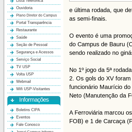
Lista Telefônica
Ouvidoria
e última rodada, que de
Plano Diretor do Campus
as semi-finais.
Portal Transparência
Restaurante
O evento é uma promoç
Saúde
do Campus de Bauru (C
Seção de Pessoal
sendo realizado no giná
Segurança e Acessos
Serviço Social
TV USP
No 1º jogo da 5ª rodada
Volta USP
2. Os gols do XV foram
Webmail
funcionário Maurício d
Wifi USP-Visitantes
Neto (Manutenção da FO
Informações
Boletins CIPA
A Ferroviária marcou o
Eventos
FOB) e 1 de Carcaça (
Fale Conosco