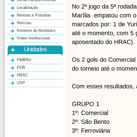
Jornal Campus Informa
No 2º jogo da 5ª rodada
Localização
Marília empatou com o 
Normas e Portarias
Notícias
marcados por: 1 de Yuri
Relatório de Atividades
até o momento, com 5 g
Vídeo Institucional
aposentado do HRAC).
Unidades
Os 2 gols do Comercial 
FMBRU
FOB
do torneio até o momen
HRAC
USP
Com esses resultados, a
GRUPO 1 
1º: Comercial 1
2º: São Bento 2
3º: Ferroviária 