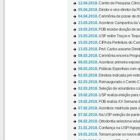
12.04.2018.
Centro de Pesquisa Clíni
05.04.2018.
Diretor e vice-diretor da 
04.04.2018.
Cerimônia de posse de dir
23.03.2018.
Acontece Campanha da V
19.03.2018.
FOB recebe doação de eq
15.03.2018.
USP exibe Traços e Toques
15.03.2018.
CIPA da Prefeitura do Camp
13.03.2018.
Prof. Carlos assume Diret
08.03.2018.
Cerimônia encerra Progra
08.03.2018.
Acontece primeira exposiçã
08.03.2018.
Práticas Esportivas com o
02.03.2018.
Diretora indicada pró-reito
02.03.2018.
Reinaugurado o Centro Cu
02.03.2018.
Seleção de voluntários co
19.02.2018.
USP realiza eleição para 
19.02.2018.
FOB realiza XX Semana d
07.02.2018.
Acontece matrícula para o
07.02.2018.
Na USP seleção de pacie
06.02.2018.
Ortodontia seleciona volun
31.01.2018.
Confiança na USP! Agopya
19.01.2018.
Tomam posse os novos dir