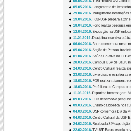
06.05.2016.
TUSP realiza XVI Circuito
05.05.2016.
Lançamento de livro sobr
29.04.2016.
Inauguradas instalações 
19.04.2016.
FOB-USP prepara a 29ª e
18.04.2016.
Fono realiza pesquisa em m
12.04.2016.
Exposição na USP enfoca u
11.04.2016.
Disciplina incentiva prática
06.04.2016.
Bauru comemora neste mês
05.04.2016.
Seção de Pessoal traz info
01.04.2016.
Saúde Coletiva da FOB es
28.03.2016.
Campus USP de Bauru na l
24.03.2016.
Centro Cultural realiza ex
23.03.2016.
Livro discute estratégias e
18.03.2016.
FOB realiza tratamento res
18.03.2016.
Prefeitura do Campus pro
11.03.2016.
Esporte e homenagem: Mul
09.03.2016.
FOB desenvolve pesquisa 
09.03.2016.
Ensino da bioética nos cu
04.03.2016.
USP comemora Dia da Mulh
04.03.2016.
Centro Cultural da USP Bau
24.02.2016.
Realizada 32ª expedição
22.02.2016.
TV USP Bauru estreia nov