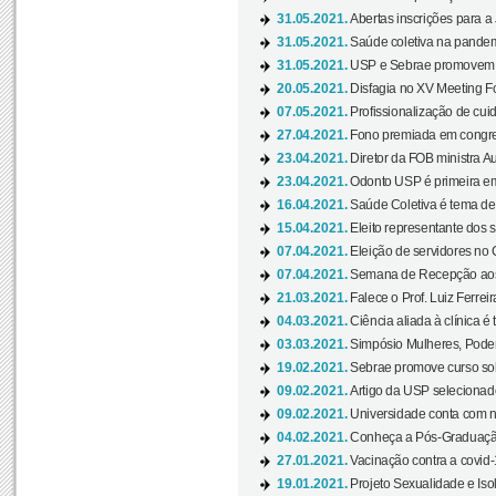
31.05.2021.
Abertas inscrições para a
31.05.2021.
Saúde coletiva na pandemi
31.05.2021.
USP e Sebrae promovem 
20.05.2021.
Disfagia no XV Meeting F
07.05.2021.
Profissionalização de cuid
27.04.2021.
Fono premiada em congress
23.04.2021.
Diretor da FOB ministra A
23.04.2021.
Odonto USP é primeira em
16.04.2021.
Saúde Coletiva é tema de
15.04.2021.
Eleito representante dos s
07.04.2021.
Eleição de servidores no 
07.04.2021.
Semana de Recepção aos C
21.03.2021.
Falece o Prof. Luiz Ferreir
04.03.2021.
Ciência aliada à clínica é
03.03.2021.
Simpósio Mulheres, Poder
19.02.2021.
Sebrae promove curso sob
09.02.2021.
Artigo da USP selecionado
09.02.2021.
Universidade conta com nov
04.02.2021.
Conheça a Pós-Graduaçã
27.01.2021.
Vacinação contra a covid-
19.01.2021.
Projeto Sexualidade e Iso