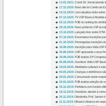
13.01.2021.
Covid-19: Jornal aborda d
17.12.2020.
Novo site do Centro de Ed
10.12.2020.
Livro atualiza visão sobre
07.12.2020.
TV USP Bauru é finalista em
02.12.2020.
FOB no ranking de cientista
29.10.2020.
Novo portal da USP já está
15.10.2020.
Lançado livro sobre DTM e
07.10.2020.
Encerradas inscrições par
01.10.2020.
Prorrogadas inscrições da
30.09.2020.
Inscrição para Volta USP B
30.09.2020.
USP apresenta o novo Port
30.09.2020.
FOB realiza 33º Congresso
05.09.2020.
Acontece Volta USP Bauru 
19.03.2020.
Atividades culturais e esp
04.03.2020.
Crianças e eletrônicos sã
20.01.2020.
Comunicado sobre respeit
20.01.2020.
FOB realiza seleção de vol
16.12.2019.
Prefeitura com horário dife
16.12.2019.
Ouvidoria: atende à comu
20.11.2019.
Ortodontia: Prof. Janson é
11.11.2019.
Olhares Urbanos em exposi