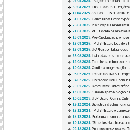
07.05.2025.
Triagem para mulheres com
30.04.2025.
Encerradas as inscrições 
11.04.2025.
Abertas de 15 de abril a 8
31.03.2025.
Caricaturista Greifo expõ
26.03.2025.
Inscritos para representa
21.03.2025.
PET Odonto desenvolve ma
18.03.2025.
Pós-Graduação promove pal
13.03.2025.
TV USP Bauru leva dois tr
13.03.2025.
UOPI disponibiliza jogos 
28.02.2025.
Instaladas no campus pla
13.02.2025.
Fono lança e-book sobre de
10.02.2025.
Confira a programação d
05.02.2025.
FMBRU realiza VII Congr
04.02.2025.
Obesidade II ou III com i
20.01.2025.
Restaurante Universitário
14.01.2025.
Câmara aprova Moção de 
10.01.2025.
USP Bauru: Confira Calend
19.12.2024.
Biblioteca divulga horári
13.12.2024.
TV USP Bauru é campeã em 
13.12.2024.
Prefeitura informa o funci
10.12.2024.
"Símbolos Natalinos e um N
02.12.2024.
Pessoas com Afasia via Te