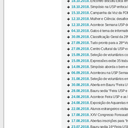
18.10.2018.
Encontro discutiu Ética e
18.10.2018.
Simpósio na USP enfoca b
15.10.2018.
Campanha da Voz da FOB-
12.10.2018.
Mulher e Ciência: desafios
12.10.2018.
Acontece Semana USP de 
04.10.2018.
Gatos é tema de informativo
30.09.2018.
Classificação Geral da 28
27.09.2018.
Tudo pronto para a 28ª Vo
27.09.2018.
Centro Cultural da USP ex
15.09.2018.
Seleção de voluntários co
15.09.2018.
Expressões exibe 35 traba
14.09.2018.
Simpósio aborda o bem-es
06.09.2018.
Aconteceu na USP Semana 
31.08.2018.
Seleção de voluntários em
30.08.2018.
Aberta em Bauru “Feira US
28.08.2018.
Bauru sedia “Feira USP e as
24.08.2018.
Acontece Feira USP e as Pr
24.08.2018.
Exposição de Aquarelas na
22.08.2018.
Alunos estrangeiros visit
17.08.2018.
XXV Congresso Fonoaudio
17.08.2018.
Abertas inscrições para “In
23.07.2018.
Bauru sedia 16ª Feira USP 