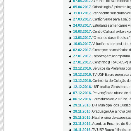
07.04.2017.
O Fundo do Mar exposto no
05.04.2017.
Odontologia é primeiro lu
31.03.2017.
Periodontia seleciona volu
27.03.2017.
Cartão Verde para a saúd
24.03.2017.
Estudantes americanos vis
16.03.2017.
Centro Cultural exibe exp
13.03.2017.
“O mundo das mil-coisas” 
10.03.2017.
Voluntários para estudos n
02.02.2017.
Começam as matrículas 
27.01.2017.
Reportagem acompanha e
27.01.2017.
Centrinho (HRAC-USP) lanç
22.12.2016.
Serviços da Prefeitura com
19.12.2016.
TV USP Bauru premiada c
13.12.2016.
Cerimônia de Colação de
12.12.2016.
USP realiza Ginástica nas
07.12.2016.
Prevenção do abuso de dr
06.12.2016.
Formaturas de 2016 no Te
29.11.2016.
Dia Municipal dos Cuidado
28.11.2016.
Graduação A é a nova cam
25.11.2016.
Natal é tema de exposição 
23.11.2016.
Acontece Encontro de Bios
16.11.2016.
TV USP Bauru é finalista em