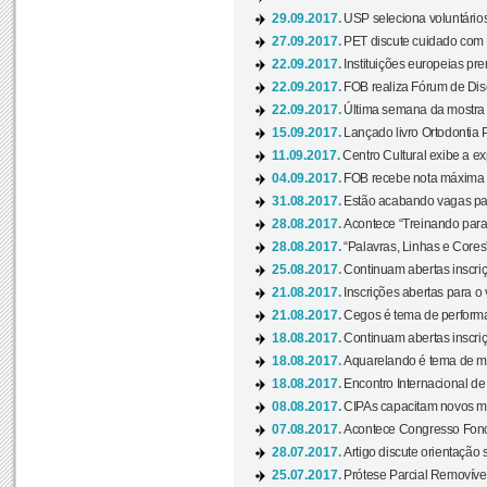
29.09.2017.
USP seleciona voluntários
27.09.2017.
PET discute cuidado com p
22.09.2017.
Instituições europeias pre
22.09.2017.
FOB realiza Fórum de Dis
22.09.2017.
Última semana da mostra “
15.09.2017.
Lançado livro Ortodontia 
11.09.2017.
Centro Cultural exibe a ex
04.09.2017.
FOB recebe nota máxima d
31.08.2017.
Estão acabando vagas par
28.08.2017.
Acontece “Treinando para 
28.08.2017.
“Palavras, Linhas e Cores
25.08.2017.
Continuam abertas inscriç
21.08.2017.
Inscrições abertas para o 
21.08.2017.
Cegos é tema de performa
18.08.2017.
Continuam abertas inscriç
18.08.2017.
Aquarelando é tema de mos
18.08.2017.
Encontro Internacional de 
08.08.2017.
CIPAs capacitam novos m
07.08.2017.
Acontece Congresso Fonoa
28.07.2017.
Artigo discute orientação 
25.07.2017.
Prótese Parcial Removível