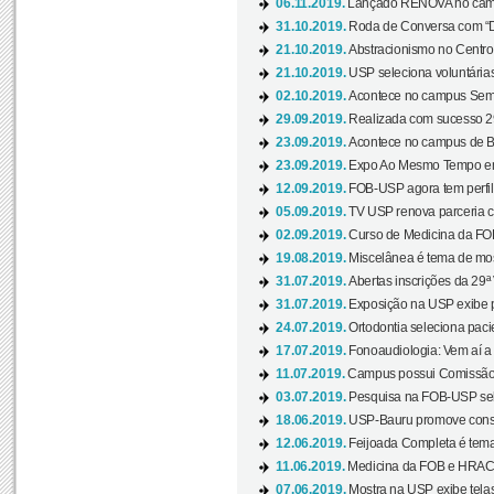
06.11.2019.
Lançado RENOVA no camp
31.10.2019.
Roda de Conversa com “Di
21.10.2019.
Abstracionismo no Centro 
21.10.2019.
USP seleciona voluntária
02.10.2019.
Acontece no campus Seman
29.09.2019.
Realizada com sucesso 29
23.09.2019.
Acontece no campus de Ba
23.09.2019.
Expo Ao Mesmo Tempo em 
12.09.2019.
FOB-USP agora tem perfil 
05.09.2019.
TV USP renova parceria c
02.09.2019.
Curso de Medicina da FOB
19.08.2019.
Miscelânea é tema de mos
31.07.2019.
Abertas inscrições da 29ª
31.07.2019.
Exposição na USP exibe pa
24.07.2019.
Ortodontia seleciona pacie
17.07.2019.
Fonoaudiologia: Vem aí a 
11.07.2019.
Campus possui Comissão 
03.07.2019.
Pesquisa na FOB-USP sele
18.06.2019.
USP-Bauru promove consci
12.06.2019.
Feijoada Completa é tema
11.06.2019.
Medicina da FOB e HRAC 
07.06.2019.
Mostra na USP exibe telas 