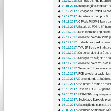
11.01.2018.
Campus USP de Bauru reto
08.01.2018.
Inaugurações contaram com
18.12.2017.
Serviços da Prefeitura com
12.12.2017.
Acontece no campus IV En
01.12.2017.
CIPA da PUSP-B lança pág
01.12.2017.
Bateria da FOB-USP homen
22.11.2017.
USP lidera ranking de emp
22.11.2017.
Acontece palestra sobre p
22.11.2017.
Trabalhos expostos na mos
09.11.2017.
TV USP Bauru é finalista em
09.11.2017.
Curso de Medicina é segun
07.11.2017.
Serviços mais ágeis no c
01.11.2017.
Acontece no campus da US
01.11.2017.
Semana Cultural conta co
25.10.2017.
FOB seleciona pacientes p
20.10.2017.
Desvendando a Saúde com
17.10.2017.
“Volumes” é tema de mostr
16.10.2017.
Tese da FOB-USP ganha 
09.10.2017.
FOB-USP conquista prêmio
06.10.2017.
Sociedade Europeia premi
06.10.2017.
Exposição de camisetas d
29.09.2017.
Acontece Semana da Músi