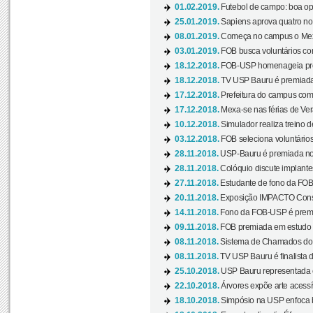
01.02.2019.
Futebol de campo: boa opçã
25.01.2019.
Sapiens aprova quatro no v
08.01.2019.
Começa no campus o Mexa
03.01.2019.
FOB busca voluntários com
18.12.2018.
FOB-USP homenageia prof
18.12.2018.
TV USP Bauru é premiada 
17.12.2018.
Prefeitura do campus com h
17.12.2018.
Mexa-se nas férias de Ver
10.12.2018.
Simulador realiza treino d
03.12.2018.
FOB seleciona voluntário
28.11.2018.
USP-Bauru é premiada no 
28.11.2018.
Colóquio discute implantes
27.11.2018.
Estudante de fono da FOB
20.11.2018.
Exposição IMPACTO Consc
14.11.2018.
Fono da FOB-USP é premia
09.11.2018.
FOB premiada em estudo s
08.11.2018.
Sistema de Chamados do c
08.11.2018.
TV USP Bauru é finalista d
25.10.2018.
USP Bauru representada 
22.10.2018.
Árvores expõe arte acessí
18.10.2018.
Simpósio na USP enfoca b