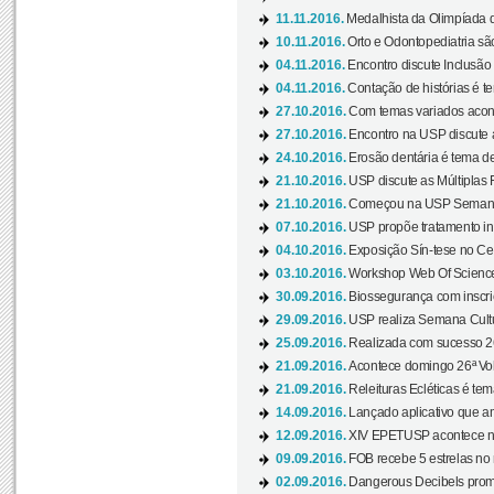
11.11.2016.
Medalhista da Olimpíada 
10.11.2016.
Orto e Odontopediatria sã
04.11.2016.
Encontro discute Inclusão
04.11.2016.
Contação de histórias é te
27.10.2016.
Com temas variados acont
27.10.2016.
Encontro na USP discute 
24.10.2016.
Erosão dentária é tema de
21.10.2016.
USP discute as Múltiplas 
21.10.2016.
Começou na USP Semana C
07.10.2016.
USP propõe tratamento ino
04.10.2016.
Exposição Sín-tese no Cen
03.10.2016.
Workshop Web Of Science
30.09.2016.
Biossegurança com inscriç
29.09.2016.
USP realiza Semana Cultur
25.09.2016.
Realizada com sucesso 26
21.09.2016.
Acontece domingo 26ª Vol
21.09.2016.
Releituras Ecléticas é tem
14.09.2016.
Lançado aplicativo que a
12.09.2016.
XIV EPETUSP acontece n
09.09.2016.
FOB recebe 5 estrelas no r
02.09.2016.
Dangerous Decibels promo