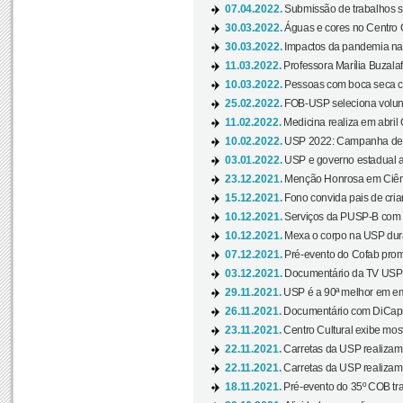
07.04.2022.
Submissão de trabalhos s
30.03.2022.
Águas e cores no Centro C
30.03.2022.
Impactos da pandemia na 
11.03.2022.
Professora Marília Buzalaf
10.03.2022.
Pessoas com boca seca co
25.02.2022.
FOB-USP seleciona voluntá
11.02.2022.
Medicina realiza em abril
10.02.2022.
USP 2022: Campanha de 
03.01.2022.
USP e governo estadual a
23.12.2021.
Menção Honrosa em Ciênc
15.12.2021.
Fono convida pais de cria
10.12.2021.
Serviços da PUSP-B com in
10.12.2021.
Mexa o corpo na USP duran
07.12.2021.
Pré-evento do Cofab prom
03.12.2021.
Documentário da TV USP 
29.11.2021.
USP é a 90ª melhor em em
26.11.2021.
Documentário com DiCaprio
23.11.2021.
Centro Cultural exibe most
22.11.2021.
Carretas da USP realizam
22.11.2021.
Carretas da USP realizam
18.11.2021.
Pré-evento do 35º COB tra