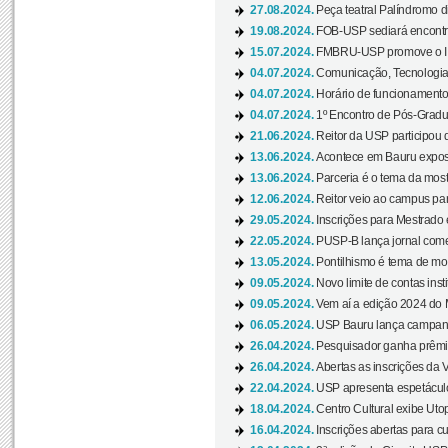
27.08.2024.
Peça teatral Palíndromo di
19.08.2024.
FOB-USP sediará encontro
15.07.2024.
FMBRU-USP promove o II 
04.07.2024.
Comunicação, Tecnologia
04.07.2024.
Horário de funcionamento
04.07.2024.
1º Encontro de Pós-Gradu
21.06.2024.
Reitor da USP participou 
13.06.2024.
Acontece em Bauru exposi
13.06.2024.
Parceria é o tema da mostr
12.06.2024.
Reitor veio ao campus para
29.05.2024.
Inscrições para Mestrado
22.05.2024.
PUSP-B lança jornal come
13.05.2024.
Pontilhismo é tema de most
09.05.2024.
Novo limite de contas ins
09.05.2024.
Vem aí a edição 2024 do 
06.05.2024.
USP Bauru lança campanha
26.04.2024.
Pesquisador ganha prêmio 
26.04.2024.
Abertas as inscrições da 
22.04.2024.
USP apresenta espetáculo
18.04.2024.
Centro Cultural exibe Utop
16.04.2024.
Inscrições abertas para 