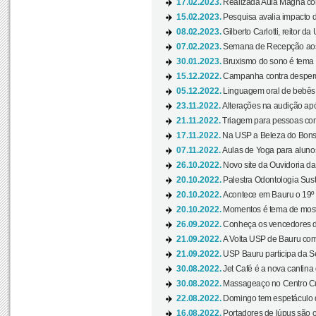
17.02.2023.
Realizada Aula Magna com 
15.02.2023.
Pesquisa avalia impacto d
08.02.2023.
Gilberto Carlotti, reitor d
07.02.2023.
Semana de Recepção aos
30.01.2023.
Bruxismo do sono é tema d
15.12.2022.
Campanha contra desperdí
05.12.2022.
Linguagem oral de bebês 
23.11.2022.
Alterações na audição apó
21.11.2022.
Triagem para pessoas com 
17.11.2022.
Na USP a Beleza do Bonsai
07.11.2022.
Aulas de Yoga para aluno
26.10.2022.
Novo site da Ouvidoria d
20.10.2022.
Palestra Odontologia Suste
20.10.2022.
Acontece em Bauru o 19º C
20.10.2022.
Momentos é tema de mostra
26.09.2022.
Conheça os vencedores da
21.09.2022.
A Volta USP de Bauru com
21.09.2022.
USP Bauru participa da S
30.08.2022.
Jet Café é a nova cantina
30.08.2022.
Massageaço no Centro Cul
22.08.2022.
Domingo tem espetáculo d
16.08.2022.
Portadores de lúpus são c