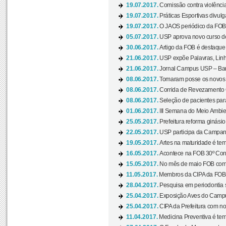
19.07.2017.
Comissão contra violênci
19.07.2017.
Práticas Esportivas divulg
19.07.2017.
O JAOS periódico da FOB d
05.07.2017.
USP aprova novo curso de
30.06.2017.
Artigo da FOB é destaque e
21.06.2017.
USP expõe Palavras, Linh
21.06.2017.
Jornal Campus USP – Baur
08.06.2017.
Tomaram posse os novos
08.06.2017.
Corrida de Revezamento 
08.06.2017.
Seleção de pacientes para
01.06.2017.
III Semana do Meio Ambie
25.05.2017.
Prefeitura reforma ginási
22.05.2017.
USP participa da Campanh
19.05.2017.
Artes na maturidade é tem
16.05.2017.
Acontece na FOB 30º Cong
15.05.2017.
No mês de maio FOB com
11.05.2017.
Membros da CIPA da FOB
28.04.2017.
Pesquisa em periodontia s
25.04.2017.
Exposição Aves do Campu
25.04.2017.
CIPA da Prefeitura com no
11.04.2017.
Medicina Preventiva é tem