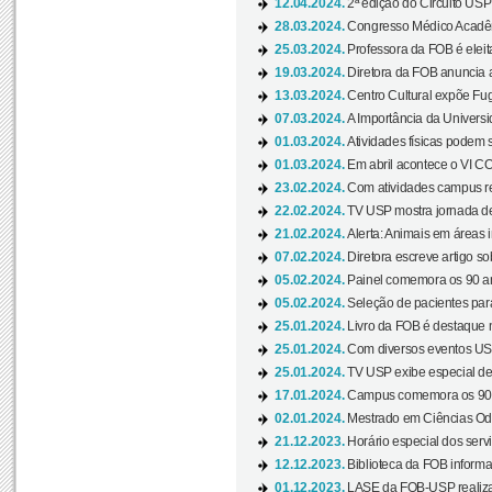
12.04.2024.
2ª edição do Circuito USP
28.03.2024.
Congresso Médico Acadêm
25.03.2024.
Professora da FOB é eleita
19.03.2024.
Diretora da FOB anuncia 
13.03.2024.
Centro Cultural expõe Fug
07.03.2024.
A Importância da Universi
01.03.2024.
Atividades físicas podem 
01.03.2024.
Em abril acontece o VI C
23.02.2024.
Com atividades campus re
22.02.2024.
TV USP mostra jornada de
21.02.2024.
Alerta: Animais em áreas 
07.02.2024.
Diretora escreve artigo s
05.02.2024.
Painel comemora os 90 an
05.02.2024.
Seleção de pacientes para
25.01.2024.
Livro da FOB é destaque 
25.01.2024.
Com diversos eventos US
25.01.2024.
TV USP exibe especial de
17.01.2024.
Campus comemora os 90 
02.01.2024.
Mestrado em Ciências Odo
21.12.2023.
Horário especial dos servi
12.12.2023.
Biblioteca da FOB informa
01.12.2023.
LASE da FOB-USP realiza 