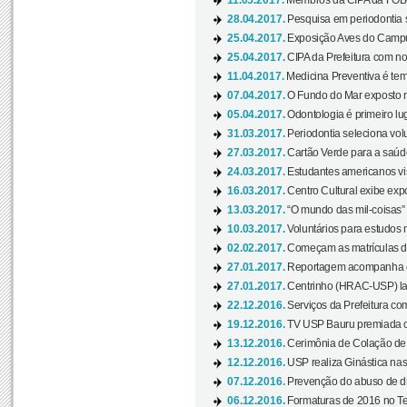
11.05.2017.
Membros da CIPA da FOB
28.04.2017.
Pesquisa em periodontia s
25.04.2017.
Exposição Aves do Campu
25.04.2017.
CIPA da Prefeitura com no
11.04.2017.
Medicina Preventiva é tem
07.04.2017.
O Fundo do Mar exposto no
05.04.2017.
Odontologia é primeiro lu
31.03.2017.
Periodontia seleciona volu
27.03.2017.
Cartão Verde para a saúd
24.03.2017.
Estudantes americanos vis
16.03.2017.
Centro Cultural exibe exp
13.03.2017.
“O mundo das mil-coisas” 
10.03.2017.
Voluntários para estudos n
02.02.2017.
Começam as matrículas 
27.01.2017.
Reportagem acompanha e
27.01.2017.
Centrinho (HRAC-USP) lanç
22.12.2016.
Serviços da Prefeitura com
19.12.2016.
TV USP Bauru premiada c
13.12.2016.
Cerimônia de Colação de
12.12.2016.
USP realiza Ginástica nas
07.12.2016.
Prevenção do abuso de dr
06.12.2016.
Formaturas de 2016 no Te