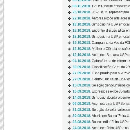
08.11.2018.
Sistema de Chamados do c
08.11.2018.
TV USP Bauru é finalista d
25.10.2018.
USP Bauru representada 
22.10.2018.
Árvores expõe arte acessí
18.10.2018.
Simpósio na USP enfoca b
18.10.2018.
Encontro discutiu Ética e
18.10.2018.
Simpósio na USP enfoca b
15.10.2018.
Campanha da Voz da FOB-
12.10.2018.
Mulher e Ciência: desafios
12.10.2018.
Acontece Semana USP de 
04.10.2018.
Gatos é tema de informativo
30.09.2018.
Classificação Geral da 28
27.09.2018.
Tudo pronto para a 28ª Vo
27.09.2018.
Centro Cultural da USP ex
15.09.2018.
Seleção de voluntários co
15.09.2018.
Expressões exibe 35 traba
14.09.2018.
Simpósio aborda o bem-es
06.09.2018.
Aconteceu na USP Semana 
31.08.2018.
Seleção de voluntários em
30.08.2018.
Aberta em Bauru “Feira US
28.08.2018.
Bauru sedia “Feira USP e as
24.08.2018.
Acontece Feira USP e as Pr