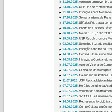
31.10.2025.
Acontece em novembro a 
23.10.2025.
USP Recicla representa 
21.10.2025.
Inscrições para Mestrado
17.10.2025.
Semana Interna de Preven
17.10.2025.
SPA dos Pés para a comuni
10.10.2025.
Poeira das Estrelas... é t
06.10.2025.
No dia 15/10, o 39º COB 
19.09.2025.
USP Recicla promove Most
03.09.2025.
Setembro traz arte e cultu
03.09.2025.
Inscrições abertas do Pro
14.08.2025.
Centro Cultural exibe mos
14.08.2025.
Iniciação à Corrida retoma 
24.07.2025.
Auto de Vistoria do Corpo
24.07.2025.
Oficina de Mosaicos para 
24.07.2025.
Calendário de Práticas Esp
11.07.2025.
USP Recicla: Meio ambient
07.07.2025.
Horários de julho da Acad
01.07.2025.
Voluntários para tratament
01.07.2025.
32º COFAB e Encontro do
24.06.2025.
Representação pictórica d
24.06.2025.
Centro Cultural expõe most