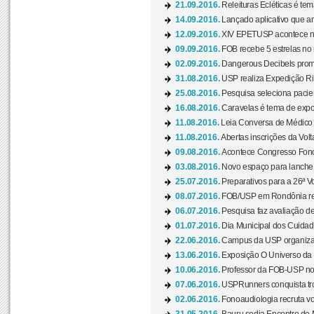
21.09.2016.
Releituras Ecléticas é tem
14.09.2016.
Lançado aplicativo que a
12.09.2016.
XIV EPETUSP acontece n
09.09.2016.
FOB recebe 5 estrelas no r
02.09.2016.
Dangerous Decibels promo
31.08.2016.
USP realiza Expedição Ri
25.08.2016.
Pesquisa seleciona pacie
16.08.2016.
Caravelas é tema de expo
11.08.2016.
Leia Conversa de Médico e 
11.08.2016.
Abertas inscrições da Vol
09.08.2016.
Acontece Congresso Fonoa
03.08.2016.
Novo espaço para lanche 
25.07.2016.
Preparativos para a 26ª V
08.07.2016.
FOB/USP em Rondônia real
06.07.2016.
Pesquisa faz avaliação de
01.07.2016.
Dia Municipal dos Cuidado
22.06.2016.
Campus da USP organiza "
13.06.2016.
Exposição O Universo da C
10.06.2016.
Professor da FOB-USP no
07.06.2016.
USPRunners conquista tro
02.06.2016.
Fonoaudiologia recruta vo