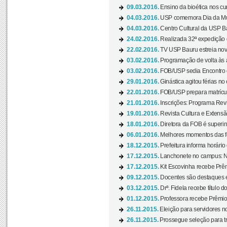
09.03.2016.
Ensino da bioética nos cu
04.03.2016.
USP comemora Dia da Mulh
04.03.2016.
Centro Cultural da USP Bau
24.02.2016.
Realizada 32ª expedição
22.02.2016.
TV USP Bauru estreia nov
03.02.2016.
Programação de volta às 
03.02.2016.
FOB/USP sedia Encontro de
29.01.2016.
Ginástica agitou férias no
22.01.2016.
FOB/USP prepara matrícula
21.01.2016.
Inscrições: Programa Rev
19.01.2016.
Revista Cultura e Extensão
18.01.2016.
Diretora da FOB é superi
06.01.2016.
Melhores momentos das f
18.12.2015.
Prefeitura informa horário 
17.12.2015.
Lanchonete no campus: Nov
17.12.2015.
Kit Escovinha recebe Prêm
09.12.2015.
Docentes são destaques e
03.12.2015.
Drª. Fidela recebe título 
01.12.2015.
Professora recebe Prêmio 
26.11.2015.
Eleição para servidores no
26.11.2015.
Prossegue seleção para tr