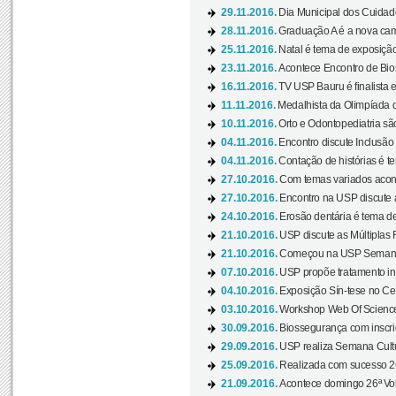
29.11.2016.
Dia Municipal dos Cuidado
28.11.2016.
Graduação A é a nova cam
25.11.2016.
Natal é tema de exposição 
23.11.2016.
Acontece Encontro de Bios
16.11.2016.
TV USP Bauru é finalista em
11.11.2016.
Medalhista da Olimpíada 
10.11.2016.
Orto e Odontopediatria sã
04.11.2016.
Encontro discute Inclusão
04.11.2016.
Contação de histórias é te
27.10.2016.
Com temas variados acont
27.10.2016.
Encontro na USP discute 
24.10.2016.
Erosão dentária é tema de
21.10.2016.
USP discute as Múltiplas 
21.10.2016.
Começou na USP Semana C
07.10.2016.
USP propõe tratamento ino
04.10.2016.
Exposição Sín-tese no Cen
03.10.2016.
Workshop Web Of Science
30.09.2016.
Biossegurança com inscriç
29.09.2016.
USP realiza Semana Cultur
25.09.2016.
Realizada com sucesso 26
21.09.2016.
Acontece domingo 26ª Vol