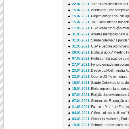
22.07.2021.
Jornalistas científicos d
15.07.2021.
Aberto em julho complexo
15.07.2021.
Projeto Amigos da Rua aj
15.07.2021.
JAOS tem fator de impact
17.06.2021.
USP lidera produção mund
31.05.2021.
Abertas inscrições para a
31.05.2021.
Saúde coletiva na pandemi
31.05.2021.
USP e Sebrae promovem 
20.05.2021.
Disfagia no XV Meeting F
07.05.2021.
Profissionalização de cuid
27.04.2021.
Fono premiada em congress
23.04.2021.
Diretor da FOB ministra A
23.04.2021.
Odonto USP é primeira em
16.04.2021.
Saúde Coletiva é tema de
15.04.2021.
Eleito representante dos s
07.04.2021.
Eleição de servidores no 
07.04.2021.
Semana de Recepção aos C
21.03.2021.
Falece o Prof. Luiz Ferreir
04.03.2021.
Ciência aliada à clínica é
03.03.2021.
Simpósio Mulheres, Poder
19.02.2021.
Sebrae promove curso sob