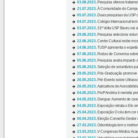
03.08.2023.
Pesquisa oferece tratamen
21.07.2023.
À Comunidade do Campus
05.07.2023.
Duas pesquisas da USP co
04.07.2023.
Colégio Internacional tem
03.07.2023.
31ª Volta USP Bauru vai a
29.06.2023.
Pesquisa seleciona volunt
22.06.2023.
Centro Cultural exibe mo
14.06.2023.
TUSP apresenta o espetác
07.06.2023.
Rodas de Conversa sobre
05.06.2023.
Pesquisa avalia impacto d
05.06.2023.
Seleção de voluntários pa
29.05.2023.
Pós-Graduação promove ev
26.05.2023.
Pré-Evento sobre Ultrasso
26.05.2023.
Aplicativos de Acessibilida
04.05.2023.
Profª Andréa é reeleita pr
04.05.2023.
Dengue: Aumento de casos
04.05.2023.
Exposição retrata o Elo ent
25.04.2023.
Exposição O céu tem cor 
06.04.2023.
Eleição Conselho Gestor
27.03.2023.
Odontologia tem o melho
23.03.2023.
V Congresso Médico Acad