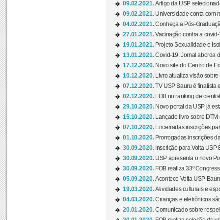
09.02.2021.
Artigo da USP selecionado
09.02.2021.
Universidade conta com nov
04.02.2021.
Conheça a Pós-Graduaçã
27.01.2021.
Vacinação contra a covid-
19.01.2021.
Projeto Sexualidade e Iso
13.01.2021.
Covid-19: Jornal aborda d
17.12.2020.
Novo site do Centro de Ed
10.12.2020.
Livro atualiza visão sobre
07.12.2020.
TV USP Bauru é finalista em
02.12.2020.
FOB no ranking de cientista
29.10.2020.
Novo portal da USP já está
15.10.2020.
Lançado livro sobre DTM e
07.10.2020.
Encerradas inscrições par
01.10.2020.
Prorrogadas inscrições da
30.09.2020.
Inscrição para Volta USP B
30.09.2020.
USP apresenta o novo Port
30.09.2020.
FOB realiza 33º Congresso
05.09.2020.
Acontece Volta USP Bauru 
19.03.2020.
Atividades culturais e esp
04.03.2020.
Crianças e eletrônicos sã
20.01.2020.
Comunicado sobre respeit