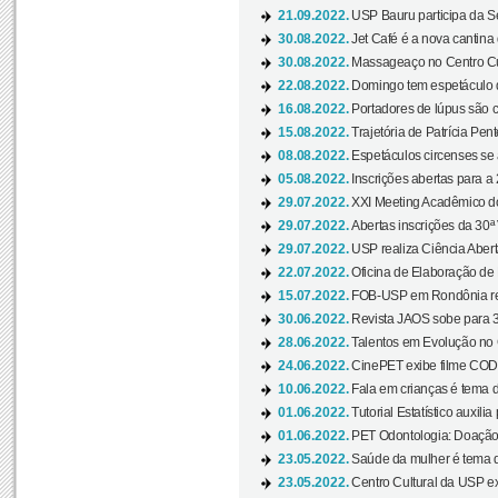
21.09.2022.
USP Bauru participa da S
30.08.2022.
Jet Café é a nova cantina
30.08.2022.
Massageaço no Centro Cul
22.08.2022.
Domingo tem espetáculo d
16.08.2022.
Portadores de lúpus são c
15.08.2022.
Trajetória de Patrícia Pen
08.08.2022.
Espetáculos circenses se
05.08.2022.
Inscrições abertas para a 
29.07.2022.
XXI Meeting Acadêmico do
29.07.2022.
Abertas inscrições da 30ª
29.07.2022.
USP realiza Ciência Abert
22.07.2022.
Oficina de Elaboração de 
15.07.2022.
FOB-USP em Rondônia rea
30.06.2022.
Revista JAOS sobe para 3
28.06.2022.
Talentos em Evolução no C
24.06.2022.
CinePET exibe filme CODA 
10.06.2022.
Fala em crianças é tema d
01.06.2022.
Tutorial Estatístico auxilia
01.06.2022.
PET Odontologia: Doação
23.05.2022.
Saúde da mulher é tema d
23.05.2022.
Centro Cultural da USP ex