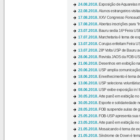
24.08.2018.
Exposição de Aquarelas na
22.08.2018.
Alunos estrangeiros visit
17.08.2018.
XXV Congresso Fonoaudio
17.08.2018.
Abertas inscrições para “In
23.07.2018.
Bauru sedia 16ª Feira USP 
17.07.2018.
Marchetaria é tema de ex
13.07.2018.
Corujas enfeitam Feira USP
13.07.2018.
28ª Volta USP de Bauru a
28.06.2018.
Revista JAOS da FOB-USP
21.06.2018.
Desenhos em exibição na 
20.06.2018.
USP amplia comunicação 
18.06.2018.
Envelhecimento é tema de
13.06.2018.
USP seleciona voluntárias 
08.06.2018.
USP exibe exposição in l t
30.05.2018.
Arte panô em exibição no C
30.05.2018.
Esporte e solidariedade 
28.05.2018.
FOB suspende aulas de gr
25.05.2018.
FOB-USP apresenta sua no
23.05.2018.
Arte panô em exibição no C
21.05.2018.
Mosaicando é tema de ex
21.05.2018.
Síndrome de Down é tema