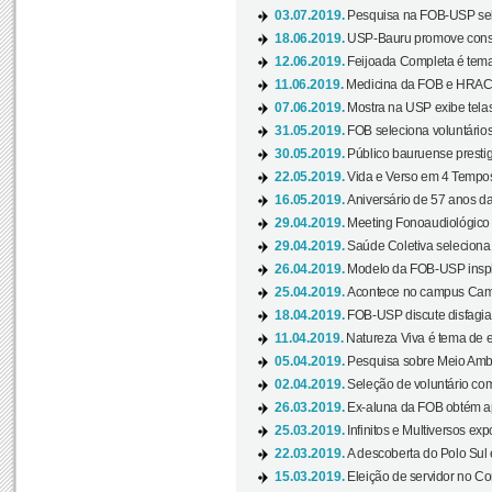
03.07.2019.
Pesquisa na FOB-USP sele
18.06.2019.
USP-Bauru promove consci
12.06.2019.
Feijoada Completa é tema
11.06.2019.
Medicina da FOB e HRAC 
07.06.2019.
Mostra na USP exibe telas 
31.05.2019.
FOB seleciona voluntário
30.05.2019.
Público bauruense prestig
22.05.2019.
Vida e Verso em 4 Tempos
16.05.2019.
Aniversário de 57 anos d
29.04.2019.
Meeting Fonoaudiológico d
29.04.2019.
Saúde Coletiva seleciona 
26.04.2019.
Modelo da FOB-USP inspir
25.04.2019.
Acontece no campus Cam
18.04.2019.
FOB-USP discute disfagia 
11.04.2019.
Natureza Viva é tema de 
05.04.2019.
Pesquisa sobre Meio Ambi
02.04.2019.
Seleção de voluntário com
26.03.2019.
Ex-aluna da FOB obtém a
25.03.2019.
Infinitos e Multiversos ex
22.03.2019.
A descoberta do Polo Sul
15.03.2019.
Eleição de servidor no Co