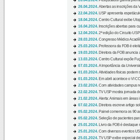
26.04.2024.
Pesquisador ganha prêmio 
26.04.2024.
Abertas as inscrições da 
22.04.2024.
USP apresenta espetáculo
18.04.2024.
Centro Cultural exibe Utop
16.04.2024.
Inscrições abertas para 
12.04.2024.
2ª edição do Circuito USP
28.03.2024.
Congresso Médico Acadêm
25.03.2024.
Professora da FOB é eleita
19.03.2024.
Diretora da FOB anuncia 
13.03.2024.
Centro Cultural expõe Fug
07.03.2024.
A Importância da Universi
01.03.2024.
Atividades físicas podem 
01.03.2024.
Em abril acontece o VI C
23.02.2024.
Com atividades campus re
22.02.2024.
TV USP mostra jornada de
21.02.2024.
Alerta: Animais em áreas 
07.02.2024.
Diretora escreve artigo s
05.02.2024.
Painel comemora os 90 an
05.02.2024.
Seleção de pacientes para
25.01.2024.
Livro da FOB é destaque 
25.01.2024.
Com diversos eventos US
25.01.2024.
TV USP exibe especial de