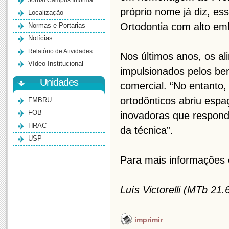
Jornal Campus Informa
próprio nome já diz, e
Localização
Ortodontia com alto em
Normas e Portarias
Notícias
Relatório de Atividades
Nos últimos anos, os al
Vídeo Institucional
impulsionados pelos bene
Unidades
comercial. “No entanto,
ortodônticos abriu espa
FMBRU
FOB
inovadoras que respon
HRAC
da técnica”.
USP
Para mais informações 
Luís Victorelli (MTb 21.
imprimir