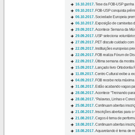
16.10.2017.
Tese da FOB-USP ganha 
09.10.2017.
FOB-USP conquista prêmio
06.10.2017.
Sociedade Europeia premi
06.10.2017.
Exposição de camisetas d
29.09.2017.
Acontece Semana da Músi
29.09.2017.
USP seleciona voluntários
27.09.2017.
PET discute cuidado com p
22.09.2017.
Instituições europeias pre
22.09.2017.
FOB realiza Fórum de Dis
22.09.2017.
Última semana da mostra “
15.09.2017.
Lançado livro Ortodontia 
11.09.2017.
Centro Cultural exibe a ex
04.09.2017.
FOB recebe nota máxima d
31.08.2017.
Estão acabando vagas par
28.08.2017.
Acontece “Treinando para 
28.08.2017.
“Palavras, Linhas e Cores
25.08.2017.
Continuam abertas inscriç
21.08.2017.
Inscrições abertas para o 
21.08.2017.
Cegos é tema de performa
18.08.2017.
Continuam abertas inscriç
18.08.2017.
Aquarelando é tema de mos