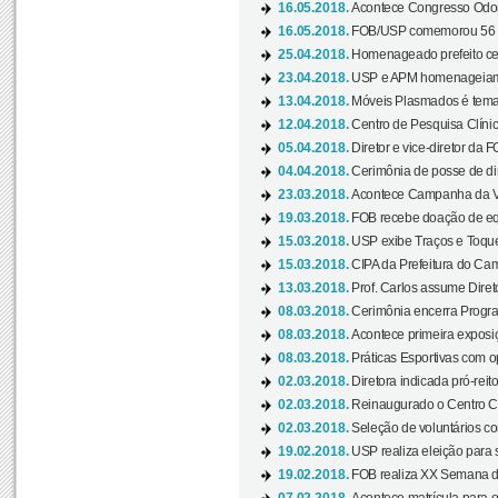
16.05.2018.
Acontece Congresso Odont
16.05.2018.
FOB/USP comemorou 56 a
25.04.2018.
Homenageado prefeito ces
23.04.2018.
USP e APM homenageiam D
13.04.2018.
Móveis Plasmados é tema 
12.04.2018.
Centro de Pesquisa Clíni
05.04.2018.
Diretor e vice-diretor da 
04.04.2018.
Cerimônia de posse de dir
23.03.2018.
Acontece Campanha da V
19.03.2018.
FOB recebe doação de eq
15.03.2018.
USP exibe Traços e Toques
15.03.2018.
CIPA da Prefeitura do Camp
13.03.2018.
Prof. Carlos assume Diret
08.03.2018.
Cerimônia encerra Progra
08.03.2018.
Acontece primeira exposiçã
08.03.2018.
Práticas Esportivas com o
02.03.2018.
Diretora indicada pró-reito
02.03.2018.
Reinaugurado o Centro Cu
02.03.2018.
Seleção de voluntários co
19.02.2018.
USP realiza eleição para 
19.02.2018.
FOB realiza XX Semana d