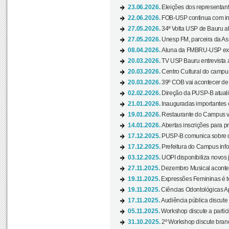
23.06.2026.
Eleições dos representant
22.06.2026.
FOB-USP continua com ins
27.05.2026.
34ª Volta USP de Bauru a
27.05.2026.
Unesp FM, parceira da As
08.04.2026.
Aluna da FMBRU-USP expõe
20.03.2026.
TV USP Bauru entrevista a
20.03.2026.
Centro Cultural do campus
20.03.2026.
39º COB vai acontecer de 
02.02.2026.
Direção da PUSP-B atualiz
21.01.2026.
Inauguradas importantes
19.01.2026.
Restaurante do Campus vol
14.01.2026.
Abertas inscrições para p
17.12.2025.
PUSP-B comunica sobre de
17.12.2025.
Prefeitura do Campus info
03.12.2025.
UOPI disponibiliza novos 
27.11.2025.
Dezembro Musical acontec
19.11.2025.
Expressões Femininas é te
19.11.2025.
Ciências Odontológicas Ap
17.11.2025.
Audiência pública discute
05.11.2025.
Workshop discute a partic
31.10.2025.
2º Workshop discute branq