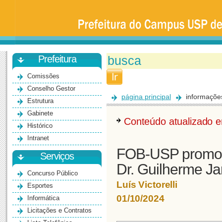
Prefeitura
da
Universidade
de
São
Paulo
-
Bauru
Prefeitura
Comissões
Conselho Gestor
página principal
informaçõe
Estrutura
Gabinete
Conteúdo atualizado
Histórico
Intranet
FOB-USP promove
Serviços
Dr. Guilherme J
Concurso Público
Luís Victorelli
Esportes
01/10/2024
Informática
Licitações e Contratos