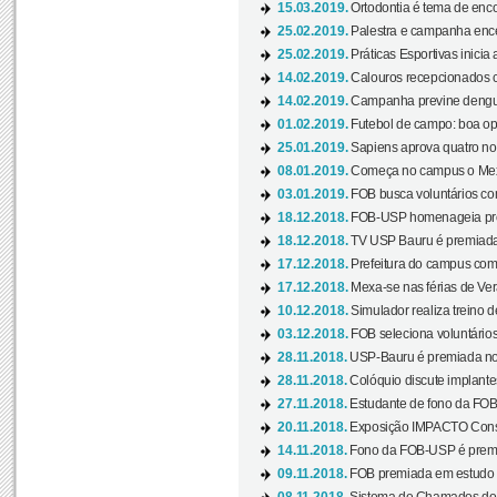
15.03.2019.
Ortodontia é tema de encon
25.02.2019.
Palestra e campanha ence
25.02.2019.
Práticas Esportivas inicia 
14.02.2019.
Calouros recepcionados 
14.02.2019.
Campanha previne dengue
01.02.2019.
Futebol de campo: boa opçã
25.01.2019.
Sapiens aprova quatro no v
08.01.2019.
Começa no campus o Mexa
03.01.2019.
FOB busca voluntários com
18.12.2018.
FOB-USP homenageia prof
18.12.2018.
TV USP Bauru é premiada 
17.12.2018.
Prefeitura do campus com h
17.12.2018.
Mexa-se nas férias de Ver
10.12.2018.
Simulador realiza treino d
03.12.2018.
FOB seleciona voluntário
28.11.2018.
USP-Bauru é premiada no 
28.11.2018.
Colóquio discute implantes
27.11.2018.
Estudante de fono da FOB
20.11.2018.
Exposição IMPACTO Consc
14.11.2018.
Fono da FOB-USP é premia
09.11.2018.
FOB premiada em estudo s