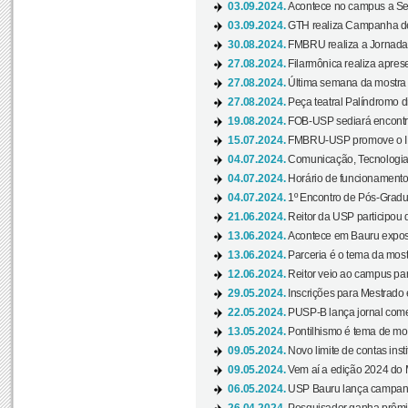
03.09.2024.
Acontece no campus a Sem
03.09.2024.
GTH realiza Campanha de D
30.08.2024.
FMBRU realiza a Jornada 
27.08.2024.
Filarmônica realiza apres
27.08.2024.
Última semana da mostra Aq
27.08.2024.
Peça teatral Palíndromo di
19.08.2024.
FOB-USP sediará encontro
15.07.2024.
FMBRU-USP promove o II 
04.07.2024.
Comunicação, Tecnologia
04.07.2024.
Horário de funcionamento
04.07.2024.
1º Encontro de Pós-Gradu
21.06.2024.
Reitor da USP participou 
13.06.2024.
Acontece em Bauru exposi
13.06.2024.
Parceria é o tema da mostr
12.06.2024.
Reitor veio ao campus para
29.05.2024.
Inscrições para Mestrado
22.05.2024.
PUSP-B lança jornal come
13.05.2024.
Pontilhismo é tema de most
09.05.2024.
Novo limite de contas ins
09.05.2024.
Vem aí a edição 2024 do 
06.05.2024.
USP Bauru lança campanha