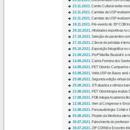
26.11.2021.
Documentário com DiCaprio
23.11.2021.
Centro Cultural exibe most
22.11.2021.
Carretas da USP realizam
22.11.2021.
Carretas da USP realizam
18.11.2021.
Pré-evento do 35º COB tra
29.10.2021.
Atividades esportivas no 
27.10.2021.
Seleção de pacientes com
27.10.2021.
Câncer de próstata é tema
05.10.2021.
Exposição fotográfica no
21.09.2021.
Profª Marília Buzalaf é a no
14.09.2021.
Carlos Ferreira dos Santo
14.09.2021.
PET Odonto: Campanha c
03.09.2021.
Volta USP de Bauru será n
25.08.2021.
Segunda edição virtual da 
25.08.2021.
STI atualiza e otimiza ba
23.08.2021.
PET Odontologia realiza 
17.08.2021.
FOB integra Academia Bras
12.08.2021.
Vem aí Congresso e Encont
12.08.2021.
Fonoaudiologia: Cofab e E
05.08.2021.
Projeto da Medicina atend
30.07.2021.
Falecimento do professor
30.07.2021.
28º COFAB e Encontro Inte