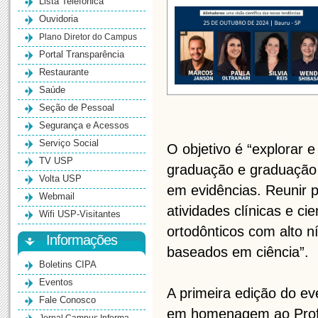
Lista Telefônica
Ouvidoria
Plano Diretor do Campus
Portal Transparência
Restaurante
Saúde
Seção de Pessoal
Segurança e Acessos
Serviço Social
O objetivo é “explorar e
TV USP
graduação e graduação
Volta USP
em evidências. Reunir 
Webmail
atividades clínicas e c
Wifi USP-Visitantes
ortodônticos com alto n
Informações
baseados em ciência”.
Boletins CIPA
Eventos
A primeira edição do ev
Fale Conosco
em homenagem ao Prof.