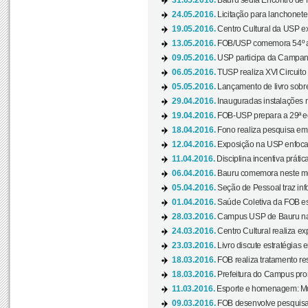
31.05.2016.
Bauru sedia Encontro de M
24.05.2016.
Licitação para lanchonet
19.05.2016.
Centro Cultural da USP ex
13.05.2016.
FOB/USP comemora 54º an
09.05.2016.
USP participa da Campanh
06.05.2016.
TUSP realiza XVI Circuito
05.05.2016.
Lançamento de livro sobr
29.04.2016.
Inauguradas instalações 
19.04.2016.
FOB-USP prepara a 29ª e
18.04.2016.
Fono realiza pesquisa em m
12.04.2016.
Exposição na USP enfoca u
11.04.2016.
Disciplina incentiva prática
06.04.2016.
Bauru comemora neste mês
05.04.2016.
Seção de Pessoal traz info
01.04.2016.
Saúde Coletiva da FOB es
28.03.2016.
Campus USP de Bauru na l
24.03.2016.
Centro Cultural realiza ex
23.03.2016.
Livro discute estratégias e
18.03.2016.
FOB realiza tratamento res
18.03.2016.
Prefeitura do Campus pro
11.03.2016.
Esporte e homenagem: Mul
09.03.2016.
FOB desenvolve pesquisa 