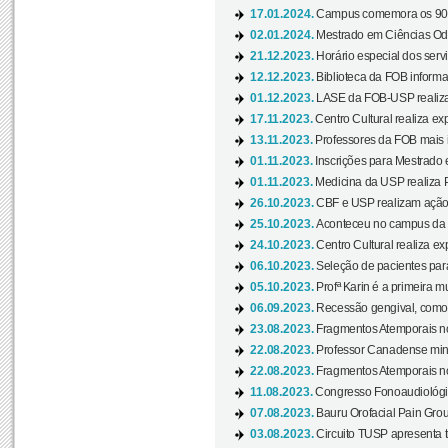
17.01.2024.
Campus comemora os 90 
02.01.2024.
Mestrado em Ciências Odo
21.12.2023.
Horário especial dos servi
12.12.2023.
Biblioteca da FOB informa
01.12.2023.
LASE da FOB-USP realiza 
17.11.2023.
Centro Cultural realiza ex
13.11.2023.
Professores da FOB mais i
01.11.2023.
Inscrições para Mestrado 
01.11.2023.
Medicina da USP realiza 
26.10.2023.
CBF e USP realizam ação d
25.10.2023.
Aconteceu no campus da 
24.10.2023.
Centro Cultural realiza e
06.10.2023.
Seleção de pacientes para
05.10.2023.
Profª Karin é a primeira m
06.09.2023.
Recessão gengival, como re
23.08.2023.
Fragmentos Atemporais no
22.08.2023.
Professor Canadense minis
22.08.2023.
Fragmentos Atemporais no
11.08.2023.
Congresso Fonoaudiológic
07.08.2023.
Bauru Orofacial Pain Grou
03.08.2023.
Circuito TUSP apresenta t