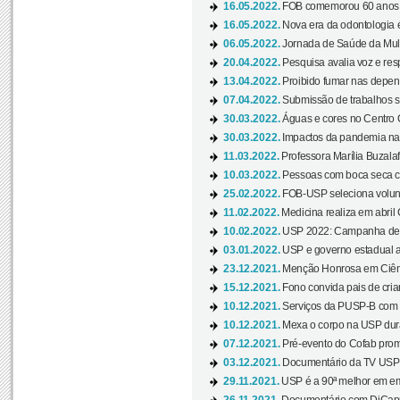
16.05.2022.
FOB comemorou 60 anos c
16.05.2022.
Nova era da odontologia é
06.05.2022.
Jornada de Saúde da Mulhe
20.04.2022.
Pesquisa avalia voz e res
13.04.2022.
Proibido fumar nas depen
07.04.2022.
Submissão de trabalhos s
30.03.2022.
Águas e cores no Centro C
30.03.2022.
Impactos da pandemia na 
11.03.2022.
Professora Marília Buzalaf
10.03.2022.
Pessoas com boca seca co
25.02.2022.
FOB-USP seleciona voluntá
11.02.2022.
Medicina realiza em abril
10.02.2022.
USP 2022: Campanha de 
03.01.2022.
USP e governo estadual a
23.12.2021.
Menção Honrosa em Ciênc
15.12.2021.
Fono convida pais de cria
10.12.2021.
Serviços da PUSP-B com in
10.12.2021.
Mexa o corpo na USP duran
07.12.2021.
Pré-evento do Cofab prom
03.12.2021.
Documentário da TV USP 
29.11.2021.
USP é a 90ª melhor em em