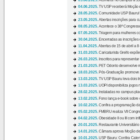
05.06.2025.
Acontece no campus a 33ª
04.06.2025.
TV USP receberá Moção d
28.05.2025.
Comunidade USP Bauru! Ve
23.05.2025.
Abertas inscrições para 
08.05.2025.
Acontece o 38º Congresso
07.05.2025.
Triagem para mulheres com
30.04.2025.
Encerradas as inscrições 
11.04.2025.
Abertas de 15 de abril a 8
31.03.2025.
Caricaturista Greifo expõ
26.03.2025.
Inscritos para representa
21.03.2025.
PET Odonto desenvolve ma
18.03.2025.
Pós-Graduação promove pal
13.03.2025.
TV USP Bauru leva dois tr
13.03.2025.
UOPI disponibiliza jogos 
28.02.2025.
Instaladas no campus pla
13.02.2025.
Fono lança e-book sobre de
10.02.2025.
Confira a programação d
05.02.2025.
FMBRU realiza VII Congr
04.02.2025.
Obesidade II ou III com i
20.01.2025.
Restaurante Universitário
14.01.2025.
Câmara aprova Moção de 
10.01.2025.
USP Bauru: Confira Calend