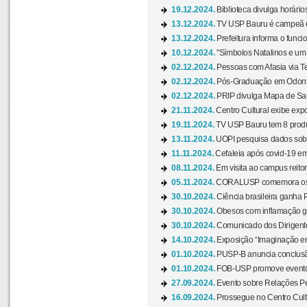
19.12.2024.
Biblioteca divulga horári
13.12.2024.
TV USP Bauru é campeã em 
13.12.2024.
Prefeitura informa o funci
10.12.2024.
"Símbolos Natalinos e um N
02.12.2024.
Pessoas com Afasia via Te
02.12.2024.
Pós-Graduação em Odonto
02.12.2024.
PRIP divulga Mapa de Saú
21.11.2024.
Centro Cultural exibe expo
19.11.2024.
TV USP Bauru tem 8 produçõ
13.11.2024.
UOPI pesquisa dados sobre
11.11.2024.
Cefaleia após covid-19 em
08.11.2024.
Em visita ao campus reitor
05.11.2024.
CORALUSP comemora os 8
30.10.2024.
Ciência brasileira ganha 
30.10.2024.
Obesos com inflamação ge
30.10.2024.
Comunicado dos Dirigente
14.10.2024.
Exposição “Imaginação em
01.10.2024.
PUSP-B anuncia conclus
01.10.2024.
FOB-USP promove evento O
27.09.2024.
Evento sobre Relações Pe
16.09.2024.
Prossegue no Centro Cultu