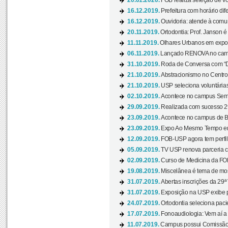
20.01.2020.
FOB realiza seleção de vol
16.12.2019.
Prefeitura com horário dife
16.12.2019.
Ouvidoria: atende à comu
20.11.2019.
Ortodontia: Prof. Janson é
11.11.2019.
Olhares Urbanos em exposi
06.11.2019.
Lançado RENOVA no camp
31.10.2019.
Roda de Conversa com “Di
21.10.2019.
Abstracionismo no Centro 
21.10.2019.
USP seleciona voluntária
02.10.2019.
Acontece no campus Seman
29.09.2019.
Realizada com sucesso 29
23.09.2019.
Acontece no campus de Ba
23.09.2019.
Expo Ao Mesmo Tempo em 
12.09.2019.
FOB-USP agora tem perfil 
05.09.2019.
TV USP renova parceria c
02.09.2019.
Curso de Medicina da FOB
19.08.2019.
Miscelânea é tema de mos
31.07.2019.
Abertas inscrições da 29ª
31.07.2019.
Exposição na USP exibe pa
24.07.2019.
Ortodontia seleciona pacie
17.07.2019.
Fonoaudiologia: Vem aí a 
11.07.2019.
Campus possui Comissão 