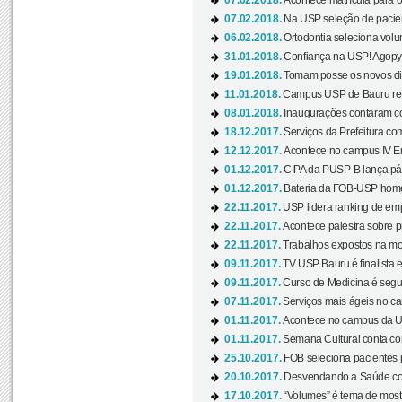
07.02.2018.
Acontece matrícula para o
07.02.2018.
Na USP seleção de pacie
06.02.2018.
Ortodontia seleciona volun
31.01.2018.
Confiança na USP! Agopya
19.01.2018.
Tomam posse os novos dir
11.01.2018.
Campus USP de Bauru reto
08.01.2018.
Inaugurações contaram com
18.12.2017.
Serviços da Prefeitura com
12.12.2017.
Acontece no campus IV En
01.12.2017.
CIPA da PUSP-B lança pág
01.12.2017.
Bateria da FOB-USP homen
22.11.2017.
USP lidera ranking de emp
22.11.2017.
Acontece palestra sobre p
22.11.2017.
Trabalhos expostos na mos
09.11.2017.
TV USP Bauru é finalista em
09.11.2017.
Curso de Medicina é segun
07.11.2017.
Serviços mais ágeis no c
01.11.2017.
Acontece no campus da US
01.11.2017.
Semana Cultural conta co
25.10.2017.
FOB seleciona pacientes p
20.10.2017.
Desvendando a Saúde com
17.10.2017.
“Volumes” é tema de mostr