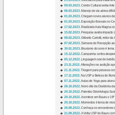
23.03.2023.
Voluntários para tratamento
09.03.2023.
Centro Cultural exibe Arte
06.03.2023.
Manejo de via aérea difíci
01.03.2023.
Chegam novos alunos de O
01.03.2023.
Exposição Bonsais no Cent
17.02.2023.
Realizada Aula Magna com 
15.02.2023.
Pesquisa avalia impacto d
08.02.2023.
Gilberto Carlotti, reitor d
07.02.2023.
Semana de Recepção aos
30.01.2023.
Bruxismo do sono é tema d
15.12.2022.
Campanha contra desperdí
05.12.2022.
Linguagem oral de bebês 
23.11.2022.
Alterações na audição apó
21.11.2022.
Triagem para pessoas com 
17.11.2022.
Na USP a Beleza do Bonsai
07.11.2022.
Aulas de Yoga para aluno
26.10.2022.
Novo site da Ouvidoria d
20.10.2022.
Palestra Odontologia Suste
20.10.2022.
Acontece em Bauru o 19º C
20.10.2022.
Momentos é tema de mostra
26.09.2022.
Conheça os vencedores da
21.09.2022.
A Volta USP de Bauru com