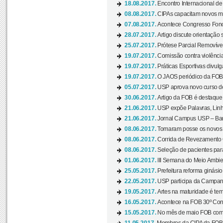
18.08.2017.
Encontro Internacional de 
08.08.2017.
CIPAs capacitam novos m
07.08.2017.
Acontece Congresso Fonoa
28.07.2017.
Artigo discute orientação 
25.07.2017.
Prótese Parcial Removível
19.07.2017.
Comissão contra violênci
19.07.2017.
Práticas Esportivas divulg
19.07.2017.
O JAOS periódico da FOB d
05.07.2017.
USP aprova novo curso de
30.06.2017.
Artigo da FOB é destaque e
21.06.2017.
USP expõe Palavras, Linh
21.06.2017.
Jornal Campus USP – Baur
08.06.2017.
Tomaram posse os novos
08.06.2017.
Corrida de Revezamento 
08.06.2017.
Seleção de pacientes para
01.06.2017.
III Semana do Meio Ambie
25.05.2017.
Prefeitura reforma ginási
22.05.2017.
USP participa da Campanh
19.05.2017.
Artes na maturidade é tem
16.05.2017.
Acontece na FOB 30º Cong
15.05.2017.
No mês de maio FOB com