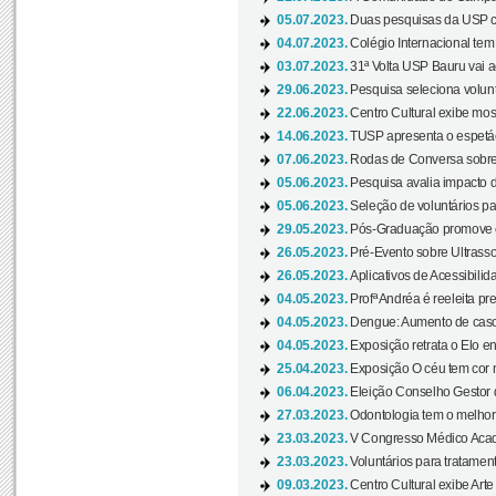
05.07.2023.
Duas pesquisas da USP co
04.07.2023.
Colégio Internacional tem
03.07.2023.
31ª Volta USP Bauru vai a
29.06.2023.
Pesquisa seleciona volunt
22.06.2023.
Centro Cultural exibe mo
14.06.2023.
TUSP apresenta o espetác
07.06.2023.
Rodas de Conversa sobre
05.06.2023.
Pesquisa avalia impacto d
05.06.2023.
Seleção de voluntários pa
29.05.2023.
Pós-Graduação promove ev
26.05.2023.
Pré-Evento sobre Ultrasso
26.05.2023.
Aplicativos de Acessibilida
04.05.2023.
Profª Andréa é reeleita pr
04.05.2023.
Dengue: Aumento de casos
04.05.2023.
Exposição retrata o Elo ent
25.04.2023.
Exposição O céu tem cor 
06.04.2023.
Eleição Conselho Gestor
27.03.2023.
Odontologia tem o melho
23.03.2023.
V Congresso Médico Acad
23.03.2023.
Voluntários para tratamento
09.03.2023.
Centro Cultural exibe Arte