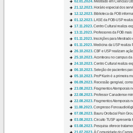
02.01.2024.
Mestrado em Ciências Odo
21.12.2023.
Horário especial dos servi
12.12.2023.
Biblioteca da FOB informa
01.12.2023.
LASE da FOB-USP realiza 
17.11.2023.
Centro Cultural realiza ex
13.11.2023.
Professores da FOB mais i
01.11.2023.
Inscrições para Mestrado 
01.11.2023.
Medicina da USP realiza 
26.10.2023.
CBF e USP realizam ação d
25.10.2023.
Aconteceu no campus da 
24.10.2023.
Centro Cultural realiza e
06.10.2023.
Seleção de pacientes para
05.10.2023.
Profª Karin é a primeira m
06.09.2023.
Recessão gengival, como re
23.08.2023.
Fragmentos Atemporais no
22.08.2023.
Professor Canadense minis
22.08.2023.
Fragmentos Atemporais no
11.08.2023.
Congresso Fonoaudiológic
07.08.2023.
Bauru Orofacial Pain Grou
03.08.2023.
Circuito TUSP apresenta t
03.08.2023.
Pesquisa oferece tratamen
21.07.2023.
À Comunidade do Campus