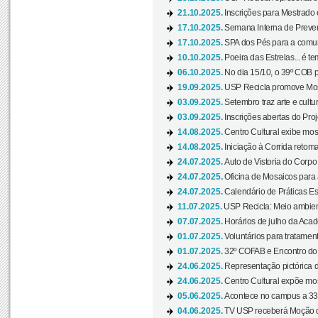
21.10.2025.
Inscrições para Mestrado
17.10.2025.
Semana Interna de Preven
17.10.2025.
SPA dos Pés para a comuni
10.10.2025.
Poeira das Estrelas... é t
06.10.2025.
No dia 15/10, o 39º COB 
19.09.2025.
USP Recicla promove Most
03.09.2025.
Setembro traz arte e cultu
03.09.2025.
Inscrições abertas do Pro
14.08.2025.
Centro Cultural exibe mos
14.08.2025.
Iniciação à Corrida retoma 
24.07.2025.
Auto de Vistoria do Corpo
24.07.2025.
Oficina de Mosaicos para 
24.07.2025.
Calendário de Práticas Esp
11.07.2025.
USP Recicla: Meio ambient
07.07.2025.
Horários de julho da Acad
01.07.2025.
Voluntários para tratament
01.07.2025.
32º COFAB e Encontro do
24.06.2025.
Representação pictórica d
24.06.2025.
Centro Cultural expõe most
05.06.2025.
Acontece no campus a 33ª
04.06.2025.
TV USP receberá Moção d