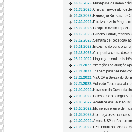
06.03.2023.
Manejo de via aérea difíci
01.03.2023.
Chegam novos alunos de O
01.03.2023.
Exposição Bonsais no Cent
17.02.2023.
Realizada Aula Magna com 
15.02.2023.
Pesquisa avalia impacto d
08.02.2023.
Gilberto Carlotti, reitor d
07.02.2023.
Semana de Recepção aos
30.01.2023.
Bruxismo do sono é tema d
15.12.2022.
Campanha contra desperdí
05.12.2022.
Linguagem oral de bebês 
23.11.2022.
Alterações na audição apó
21.11.2022.
Triagem para pessoas com 
17.11.2022.
Na USP a Beleza do Bonsai
07.11.2022.
Aulas de Yoga para aluno
26.10.2022.
Novo site da Ouvidoria d
20.10.2022.
Palestra Odontologia Suste
20.10.2022.
Acontece em Bauru o 19º C
20.10.2022.
Momentos é tema de mostra
26.09.2022.
Conheça os vencedores da
21.09.2022.
A Volta USP de Bauru com
21.09.2022.
USP Bauru participa da S