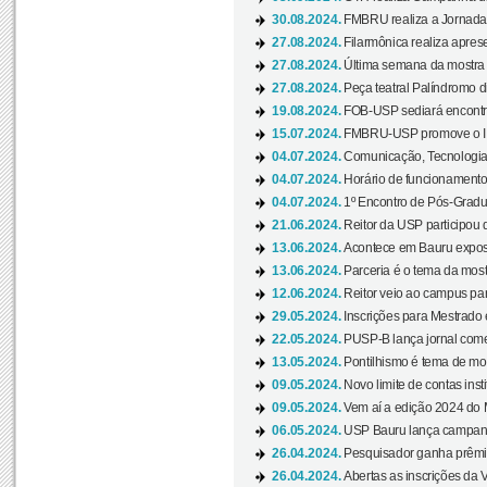
30.08.2024.
FMBRU realiza a Jornada 
27.08.2024.
Filarmônica realiza apres
27.08.2024.
Última semana da mostra Aq
27.08.2024.
Peça teatral Palíndromo di
19.08.2024.
FOB-USP sediará encontro
15.07.2024.
FMBRU-USP promove o II 
04.07.2024.
Comunicação, Tecnologia
04.07.2024.
Horário de funcionamento
04.07.2024.
1º Encontro de Pós-Gradu
21.06.2024.
Reitor da USP participou 
13.06.2024.
Acontece em Bauru exposi
13.06.2024.
Parceria é o tema da mostr
12.06.2024.
Reitor veio ao campus para
29.05.2024.
Inscrições para Mestrado
22.05.2024.
PUSP-B lança jornal come
13.05.2024.
Pontilhismo é tema de most
09.05.2024.
Novo limite de contas ins
09.05.2024.
Vem aí a edição 2024 do 
06.05.2024.
USP Bauru lança campanha
26.04.2024.
Pesquisador ganha prêmio 
26.04.2024.
Abertas as inscrições da 