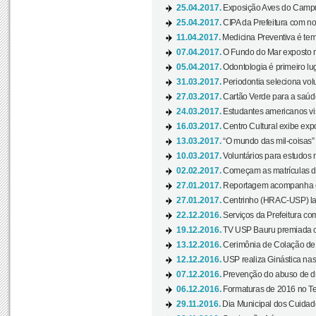
25.04.2017.
Exposição Aves do Campu
25.04.2017.
CIPA da Prefeitura com no
11.04.2017.
Medicina Preventiva é tem
07.04.2017.
O Fundo do Mar exposto no
05.04.2017.
Odontologia é primeiro lu
31.03.2017.
Periodontia seleciona volu
27.03.2017.
Cartão Verde para a saúd
24.03.2017.
Estudantes americanos vis
16.03.2017.
Centro Cultural exibe exp
13.03.2017.
“O mundo das mil-coisas” 
10.03.2017.
Voluntários para estudos n
02.02.2017.
Começam as matrículas 
27.01.2017.
Reportagem acompanha e
27.01.2017.
Centrinho (HRAC-USP) lanç
22.12.2016.
Serviços da Prefeitura com
19.12.2016.
TV USP Bauru premiada c
13.12.2016.
Cerimônia de Colação de
12.12.2016.
USP realiza Ginástica nas
07.12.2016.
Prevenção do abuso de dr
06.12.2016.
Formaturas de 2016 no Te
29.11.2016.
Dia Municipal dos Cuidado