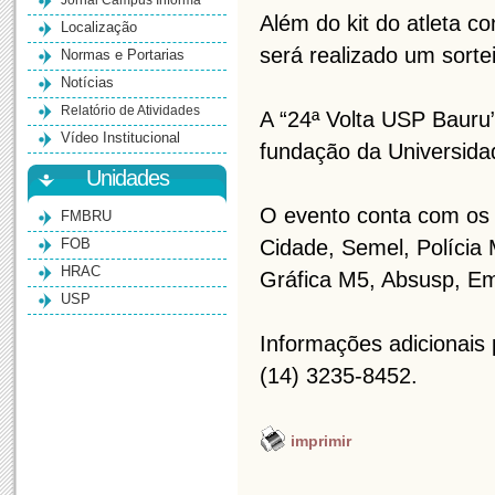
Jornal Campus Informa
Além do kit do atleta co
Localização
será realizado um sorte
Normas e Portarias
Notícias
Relatório de Atividades
A “24ª Volta USP Bauru
Vídeo Institucional
fundação da Universida
Unidades
O evento conta com os 
FMBRU
FOB
Cidade, Semel, Polícia 
HRAC
Gráfica M5, Absusp, Em
USP
Informações adicionais
(14) 3235-8452.
imprimir