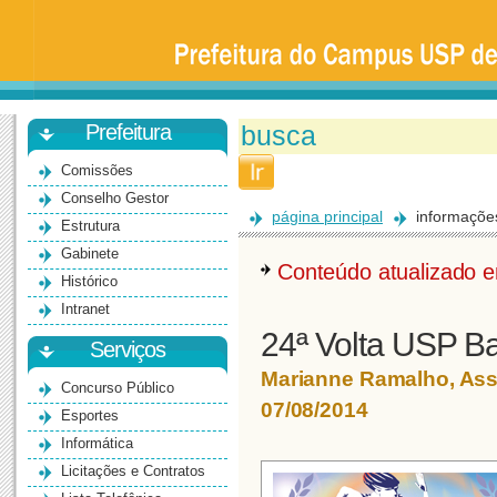
Prefeitura
da
Universidade
de
São
Paulo
-
Bauru
Prefeitura
Comissões
Conselho Gestor
página principal
informaçõe
Estrutura
Gabinete
Conteúdo atualizado
Histórico
Intranet
24ª Volta USP B
Serviços
Marianne Ramalho, As
Concurso Público
07/08/2014
Esportes
Informática
Licitações e Contratos