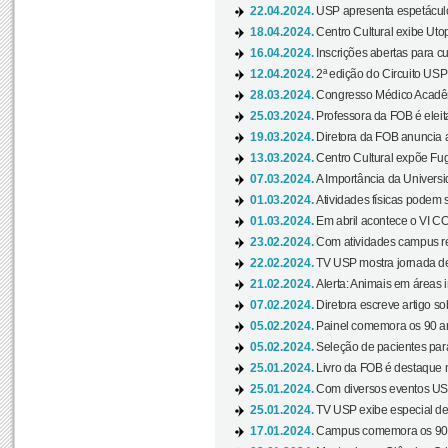
22.04.2024.
USP apresenta espetáculo
18.04.2024.
Centro Cultural exibe Utop
16.04.2024.
Inscrições abertas para 
12.04.2024.
2ª edição do Circuito USP
28.03.2024.
Congresso Médico Acadêm
25.03.2024.
Professora da FOB é eleita
19.03.2024.
Diretora da FOB anuncia 
13.03.2024.
Centro Cultural expõe Fug
07.03.2024.
A Importância da Universi
01.03.2024.
Atividades físicas podem 
01.03.2024.
Em abril acontece o VI C
23.02.2024.
Com atividades campus re
22.02.2024.
TV USP mostra jornada de
21.02.2024.
Alerta: Animais em áreas 
07.02.2024.
Diretora escreve artigo s
05.02.2024.
Painel comemora os 90 an
05.02.2024.
Seleção de pacientes para
25.01.2024.
Livro da FOB é destaque 
25.01.2024.
Com diversos eventos US
25.01.2024.
TV USP exibe especial de
17.01.2024.
Campus comemora os 90 