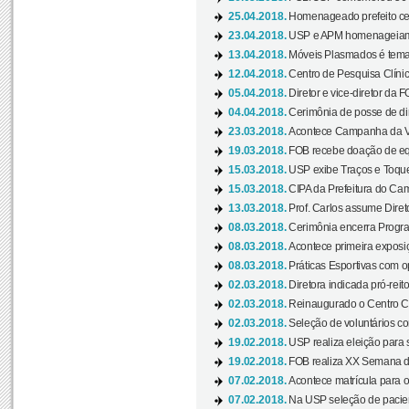
25.04.2018.
Homenageado prefeito ces
23.04.2018.
USP e APM homenageiam D
13.04.2018.
Móveis Plasmados é tema 
12.04.2018.
Centro de Pesquisa Clíni
05.04.2018.
Diretor e vice-diretor da 
04.04.2018.
Cerimônia de posse de dir
23.03.2018.
Acontece Campanha da V
19.03.2018.
FOB recebe doação de eq
15.03.2018.
USP exibe Traços e Toques
15.03.2018.
CIPA da Prefeitura do Camp
13.03.2018.
Prof. Carlos assume Diret
08.03.2018.
Cerimônia encerra Progra
08.03.2018.
Acontece primeira exposiçã
08.03.2018.
Práticas Esportivas com o
02.03.2018.
Diretora indicada pró-reito
02.03.2018.
Reinaugurado o Centro Cu
02.03.2018.
Seleção de voluntários co
19.02.2018.
USP realiza eleição para 
19.02.2018.
FOB realiza XX Semana d
07.02.2018.
Acontece matrícula para o
07.02.2018.
Na USP seleção de pacie