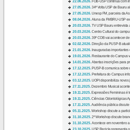
22.06.2026.
FOB-USP continua com ins
27.05.2026.
34ª Volta USP de Bauru a
27.05.2026.
Unesp FM, parceira da As
08.04.2026.
Aluna da FMBRU-USP expõe
20.03.2026.
TV USP Bauru entrevista a
20.03.2026.
Centro Cultural do campus
20.03.2026.
39º COB vai acontecer de 
02.02.2026.
Direção da PUSP-B atualiz
21.01.2026.
Inauguradas importantes
19.01.2026.
Restaurante do Campus vol
14.01.2026.
Abertas inscrições para p
17.12.2025.
PUSP-B comunica sobre de
17.12.2025.
Prefeitura do Campus info
03.12.2025.
UOPI disponibiliza novos 
27.11.2025.
Dezembro Musical acontec
19.11.2025.
Expressões Femininas é te
19.11.2025.
Ciências Odontológicas Ap
17.11.2025.
Audiência pública discute
05.11.2025.
Workshop discute a partic
31.10.2025.
2º Workshop discute branq
31.10.2025.
Acontece em novembro a 
23.10.2025.
USP Recicla representa 