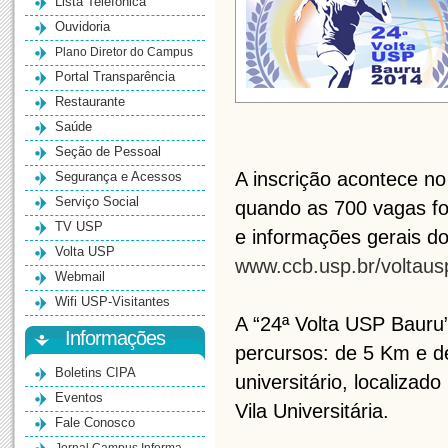
Lista Telefônica
Ouvidoria
Plano Diretor do Campus
Portal Transparência
Restaurante
Saúde
Seção de Pessoal
A inscrição acontece n
Segurança e Acessos
Serviço Social
quando as 700 vagas fo
TV USP
e informações gerais do 
Volta USP
www.ccb.usp.br/voltau
Webmail
Wifi USP-Visitantes
A “24ª Volta USP Bauru”
Informações
percursos: de 5 Km e d
Boletins CIPA
universitário, localizad
Eventos
Vila Universitária.
Fale Conosco