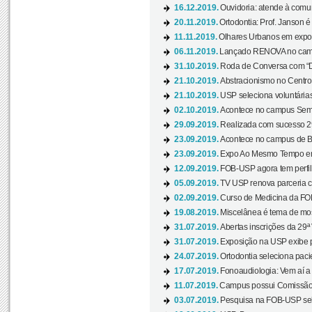
16.12.2019.
Ouvidoria: atende à comu
20.11.2019.
Ortodontia: Prof. Janson é
11.11.2019.
Olhares Urbanos em exposi
06.11.2019.
Lançado RENOVA no camp
31.10.2019.
Roda de Conversa com “Di
21.10.2019.
Abstracionismo no Centro 
21.10.2019.
USP seleciona voluntária
02.10.2019.
Acontece no campus Seman
29.09.2019.
Realizada com sucesso 29
23.09.2019.
Acontece no campus de Ba
23.09.2019.
Expo Ao Mesmo Tempo em 
12.09.2019.
FOB-USP agora tem perfil 
05.09.2019.
TV USP renova parceria c
02.09.2019.
Curso de Medicina da FOB
19.08.2019.
Miscelânea é tema de mos
31.07.2019.
Abertas inscrições da 29ª
31.07.2019.
Exposição na USP exibe pa
24.07.2019.
Ortodontia seleciona pacie
17.07.2019.
Fonoaudiologia: Vem aí a 
11.07.2019.
Campus possui Comissão 
03.07.2019.
Pesquisa na FOB-USP sele