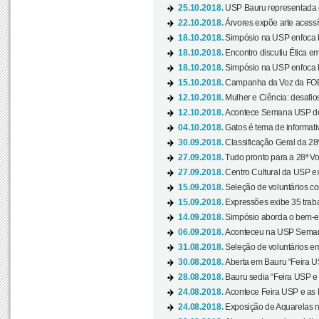
25.10.2018.
USP Bauru representada 
22.10.2018.
Árvores expõe arte acessí
18.10.2018.
Simpósio na USP enfoca b
18.10.2018.
Encontro discutiu Ética e
18.10.2018.
Simpósio na USP enfoca b
15.10.2018.
Campanha da Voz da FOB-
12.10.2018.
Mulher e Ciência: desafios
12.10.2018.
Acontece Semana USP de 
04.10.2018.
Gatos é tema de informativo
30.09.2018.
Classificação Geral da 28
27.09.2018.
Tudo pronto para a 28ª Vo
27.09.2018.
Centro Cultural da USP ex
15.09.2018.
Seleção de voluntários co
15.09.2018.
Expressões exibe 35 traba
14.09.2018.
Simpósio aborda o bem-es
06.09.2018.
Aconteceu na USP Semana 
31.08.2018.
Seleção de voluntários em
30.08.2018.
Aberta em Bauru “Feira US
28.08.2018.
Bauru sedia “Feira USP e as
24.08.2018.
Acontece Feira USP e as Pr
24.08.2018.
Exposição de Aquarelas na