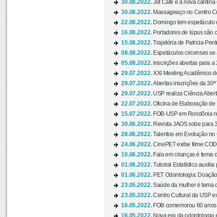
30.08.2022.
Jet Café é a nova cantina
30.08.2022.
Massageaço no Centro Cul
22.08.2022.
Domingo tem espetáculo d
16.08.2022.
Portadores de lúpus são c
15.08.2022.
Trajetória de Patrícia Pen
08.08.2022.
Espetáculos circenses se
05.08.2022.
Inscrições abertas para a 
29.07.2022.
XXI Meeting Acadêmico do
29.07.2022.
Abertas inscrições da 30ª
29.07.2022.
USP realiza Ciência Abert
22.07.2022.
Oficina de Elaboração de 
15.07.2022.
FOB-USP em Rondônia rea
30.06.2022.
Revista JAOS sobe para 3
28.06.2022.
Talentos em Evolução no C
24.06.2022.
CinePET exibe filme CODA 
10.06.2022.
Fala em crianças é tema d
01.06.2022.
Tutorial Estatístico auxilia
01.06.2022.
PET Odontologia: Doação
23.05.2022.
Saúde da mulher é tema d
23.05.2022.
Centro Cultural da USP ex
16.05.2022.
FOB comemorou 60 anos c
16.05.2022.
Nova era da odontologia é