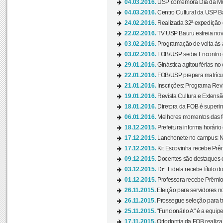
04.03.2016.
USP comemora Dia da Mulh
04.03.2016.
Centro Cultural da USP Bau
24.02.2016.
Realizada 32ª expedição
22.02.2016.
TV USP Bauru estreia nov
03.02.2016.
Programação de volta às 
03.02.2016.
FOB/USP sedia Encontro de
29.01.2016.
Ginástica agitou férias no
22.01.2016.
FOB/USP prepara matrícula
21.01.2016.
Inscrições: Programa Rev
19.01.2016.
Revista Cultura e Extensão
18.01.2016.
Diretora da FOB é superi
06.01.2016.
Melhores momentos das f
18.12.2015.
Prefeitura informa horário 
17.12.2015.
Lanchonete no campus: Nov
17.12.2015.
Kit Escovinha recebe Prêm
09.12.2015.
Docentes são destaques e
03.12.2015.
Drª. Fidela recebe título 
01.12.2015.
Professora recebe Prêmio 
26.11.2015.
Eleição para servidores no
26.11.2015.
Prossegue seleção para tr
25.11.2015.
"Funcionário A" é a equip
17.11.2015.
Ortodontia da FOB realiza 