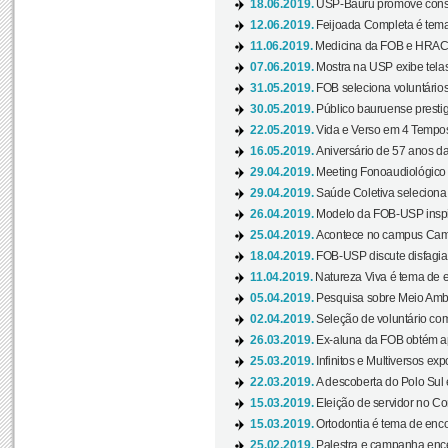
18.06.2019.
USP-Bauru promove consci
12.06.2019.
Feijoada Completa é tema
11.06.2019.
Medicina da FOB e HRAC 
07.06.2019.
Mostra na USP exibe telas 
31.05.2019.
FOB seleciona voluntário
30.05.2019.
Público bauruense prestig
22.05.2019.
Vida e Verso em 4 Tempos
16.05.2019.
Aniversário de 57 anos d
29.04.2019.
Meeting Fonoaudiológico d
29.04.2019.
Saúde Coletiva seleciona 
26.04.2019.
Modelo da FOB-USP inspir
25.04.2019.
Acontece no campus Cam
18.04.2019.
FOB-USP discute disfagia 
11.04.2019.
Natureza Viva é tema de 
05.04.2019.
Pesquisa sobre Meio Ambi
02.04.2019.
Seleção de voluntário com
26.03.2019.
Ex-aluna da FOB obtém a
25.03.2019.
Infinitos e Multiversos ex
22.03.2019.
A descoberta do Polo Sul
15.03.2019.
Eleição de servidor no Co
15.03.2019.
Ortodontia é tema de encon
25.02.2019.
Palestra e campanha ence