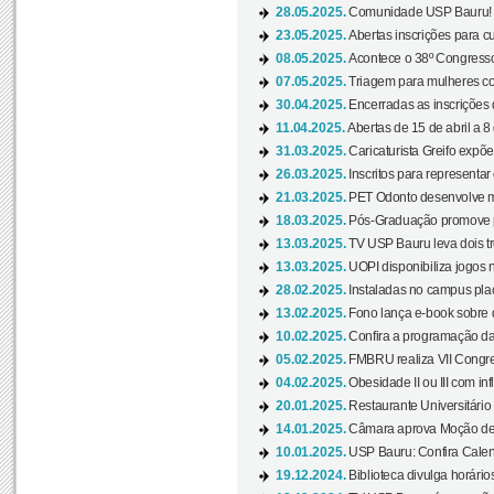
28.05.2025.
Comunidade USP Bauru! Ve
23.05.2025.
Abertas inscrições para 
08.05.2025.
Acontece o 38º Congresso
07.05.2025.
Triagem para mulheres com
30.04.2025.
Encerradas as inscrições 
11.04.2025.
Abertas de 15 de abril a 8
31.03.2025.
Caricaturista Greifo expõ
26.03.2025.
Inscritos para representa
21.03.2025.
PET Odonto desenvolve ma
18.03.2025.
Pós-Graduação promove pal
13.03.2025.
TV USP Bauru leva dois tr
13.03.2025.
UOPI disponibiliza jogos 
28.02.2025.
Instaladas no campus pla
13.02.2025.
Fono lança e-book sobre de
10.02.2025.
Confira a programação d
05.02.2025.
FMBRU realiza VII Congr
04.02.2025.
Obesidade II ou III com i
20.01.2025.
Restaurante Universitário
14.01.2025.
Câmara aprova Moção de 
10.01.2025.
USP Bauru: Confira Calend
19.12.2024.
Biblioteca divulga horári