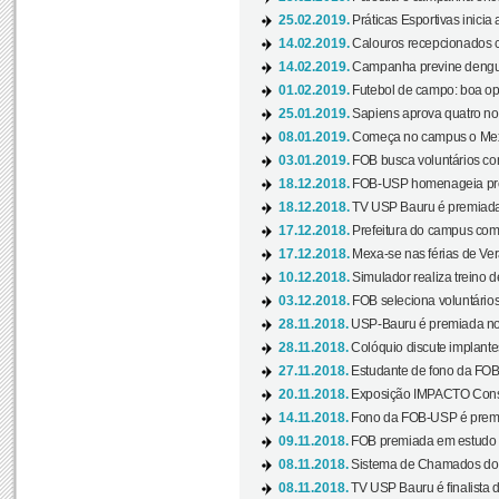
25.02.2019.
Práticas Esportivas inicia 
14.02.2019.
Calouros recepcionados 
14.02.2019.
Campanha previne dengue
01.02.2019.
Futebol de campo: boa opçã
25.01.2019.
Sapiens aprova quatro no v
08.01.2019.
Começa no campus o Mexa
03.01.2019.
FOB busca voluntários com
18.12.2018.
FOB-USP homenageia prof
18.12.2018.
TV USP Bauru é premiada 
17.12.2018.
Prefeitura do campus com h
17.12.2018.
Mexa-se nas férias de Ver
10.12.2018.
Simulador realiza treino d
03.12.2018.
FOB seleciona voluntário
28.11.2018.
USP-Bauru é premiada no 
28.11.2018.
Colóquio discute implantes
27.11.2018.
Estudante de fono da FOB
20.11.2018.
Exposição IMPACTO Consc
14.11.2018.
Fono da FOB-USP é premia
09.11.2018.
FOB premiada em estudo s
08.11.2018.
Sistema de Chamados do c
08.11.2018.
TV USP Bauru é finalista d