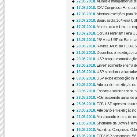
22.08.2018.
Alunos estrangeiros visit
17.08.2018.
XXV Congresso Fonoaudio
17.08.2018.
Abertas inscrições para “In
23.07.2018.
Bauru sedia 16ª Feira USP 
17.07.2018.
Marchetaria é tema de ex
13.07.2018.
Corujas enfeitam Feira USP
13.07.2018.
28ª Volta USP de Bauru a
28.06.2018.
Revista JAOS da FOB-USP
21.06.2018.
Desenhos em exibição na 
20.06.2018.
USP amplia comunicação 
18.06.2018.
Envelhecimento é tema de
13.06.2018.
USP seleciona voluntárias 
08.06.2018.
USP exibe exposição in l t
30.05.2018.
Arte panô em exibição no C
30.05.2018.
Esporte e solidariedade 
28.05.2018.
FOB suspende aulas de gr
25.05.2018.
FOB-USP apresenta sua no
23.05.2018.
Arte panô em exibição no C
21.05.2018.
Mosaicando é tema de ex
21.05.2018.
Síndrome de Down é tema
16.05.2018.
Acontece Congresso Odont
16.05.2018.
FOB/USP comemorou 56 a