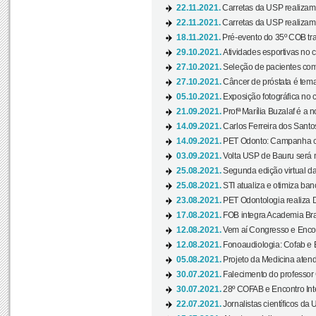
22.11.2021.
Carretas da USP realizam
22.11.2021.
Carretas da USP realizam
18.11.2021.
Pré-evento do 35º COB tra
29.10.2021.
Atividades esportivas no 
27.10.2021.
Seleção de pacientes com
27.10.2021.
Câncer de próstata é tema
05.10.2021.
Exposição fotográfica no
21.09.2021.
Profª Marília Buzalaf é a no
14.09.2021.
Carlos Ferreira dos Santo
14.09.2021.
PET Odonto: Campanha c
03.09.2021.
Volta USP de Bauru será n
25.08.2021.
Segunda edição virtual da 
25.08.2021.
STI atualiza e otimiza ba
23.08.2021.
PET Odontologia realiza 
17.08.2021.
FOB integra Academia Bras
12.08.2021.
Vem aí Congresso e Encont
12.08.2021.
Fonoaudiologia: Cofab e E
05.08.2021.
Projeto da Medicina atend
30.07.2021.
Falecimento do professor
30.07.2021.
28º COFAB e Encontro Inte
22.07.2021.
Jornalistas científicos d