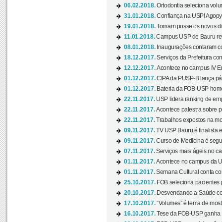
06.02.2018.
Ortodontia seleciona volun
31.01.2018.
Confiança na USP! Agopya
19.01.2018.
Tomam posse os novos dir
11.01.2018.
Campus USP de Bauru reto
08.01.2018.
Inaugurações contaram com
18.12.2017.
Serviços da Prefeitura com
12.12.2017.
Acontece no campus IV En
01.12.2017.
CIPA da PUSP-B lança pág
01.12.2017.
Bateria da FOB-USP homen
22.11.2017.
USP lidera ranking de emp
22.11.2017.
Acontece palestra sobre p
22.11.2017.
Trabalhos expostos na mos
09.11.2017.
TV USP Bauru é finalista em
09.11.2017.
Curso de Medicina é segun
07.11.2017.
Serviços mais ágeis no c
01.11.2017.
Acontece no campus da US
01.11.2017.
Semana Cultural conta co
25.10.2017.
FOB seleciona pacientes p
20.10.2017.
Desvendando a Saúde com
17.10.2017.
“Volumes” é tema de mostr
16.10.2017.
Tese da FOB-USP ganha 