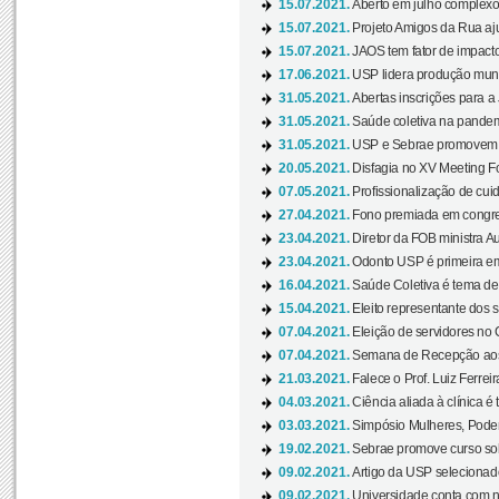
15.07.2021.
Aberto em julho complexo
15.07.2021.
Projeto Amigos da Rua aj
15.07.2021.
JAOS tem fator de impact
17.06.2021.
USP lidera produção mund
31.05.2021.
Abertas inscrições para a
31.05.2021.
Saúde coletiva na pandemi
31.05.2021.
USP e Sebrae promovem 
20.05.2021.
Disfagia no XV Meeting F
07.05.2021.
Profissionalização de cuid
27.04.2021.
Fono premiada em congress
23.04.2021.
Diretor da FOB ministra A
23.04.2021.
Odonto USP é primeira em
16.04.2021.
Saúde Coletiva é tema de
15.04.2021.
Eleito representante dos s
07.04.2021.
Eleição de servidores no 
07.04.2021.
Semana de Recepção aos C
21.03.2021.
Falece o Prof. Luiz Ferreir
04.03.2021.
Ciência aliada à clínica é
03.03.2021.
Simpósio Mulheres, Poder
19.02.2021.
Sebrae promove curso sob
09.02.2021.
Artigo da USP selecionado
09.02.2021.
Universidade conta com nov