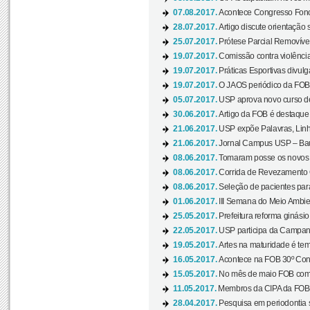
07.08.2017.
Acontece Congresso Fonoa
28.07.2017.
Artigo discute orientação 
25.07.2017.
Prótese Parcial Removível
19.07.2017.
Comissão contra violênci
19.07.2017.
Práticas Esportivas divulg
19.07.2017.
O JAOS periódico da FOB d
05.07.2017.
USP aprova novo curso de
30.06.2017.
Artigo da FOB é destaque e
21.06.2017.
USP expõe Palavras, Linh
21.06.2017.
Jornal Campus USP – Baur
08.06.2017.
Tomaram posse os novos
08.06.2017.
Corrida de Revezamento 
08.06.2017.
Seleção de pacientes para
01.06.2017.
III Semana do Meio Ambie
25.05.2017.
Prefeitura reforma ginási
22.05.2017.
USP participa da Campanh
19.05.2017.
Artes na maturidade é tem
16.05.2017.
Acontece na FOB 30º Cong
15.05.2017.
No mês de maio FOB com
11.05.2017.
Membros da CIPA da FOB
28.04.2017.
Pesquisa em periodontia s