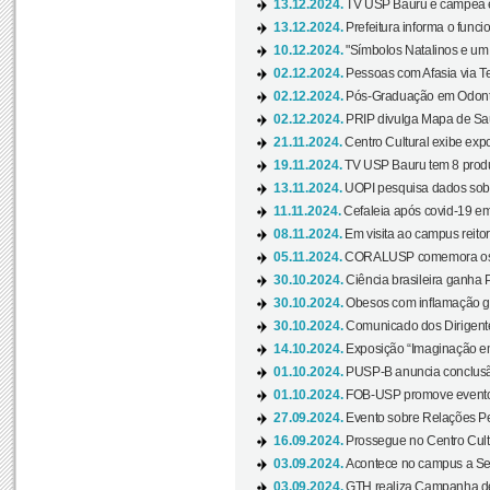
13.12.2024.
TV USP Bauru é campeã em 
13.12.2024.
Prefeitura informa o funci
10.12.2024.
"Símbolos Natalinos e um N
02.12.2024.
Pessoas com Afasia via Te
02.12.2024.
Pós-Graduação em Odonto
02.12.2024.
PRIP divulga Mapa de Saú
21.11.2024.
Centro Cultural exibe expo
19.11.2024.
TV USP Bauru tem 8 produçõ
13.11.2024.
UOPI pesquisa dados sobre
11.11.2024.
Cefaleia após covid-19 em
08.11.2024.
Em visita ao campus reitor
05.11.2024.
CORALUSP comemora os 8
30.10.2024.
Ciência brasileira ganha 
30.10.2024.
Obesos com inflamação ge
30.10.2024.
Comunicado dos Dirigente
14.10.2024.
Exposição “Imaginação em
01.10.2024.
PUSP-B anuncia conclus
01.10.2024.
FOB-USP promove evento O
27.09.2024.
Evento sobre Relações Pe
16.09.2024.
Prossegue no Centro Cultu
03.09.2024.
Acontece no campus a Sem
03.09.2024.
GTH realiza Campanha de D