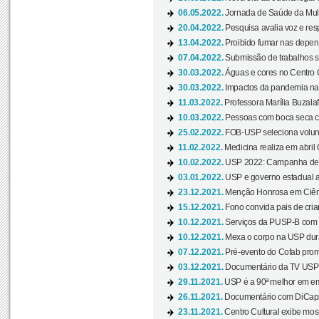
06.05.2022.
Jornada de Saúde da Mulhe
20.04.2022.
Pesquisa avalia voz e res
13.04.2022.
Proibido fumar nas depen
07.04.2022.
Submissão de trabalhos s
30.03.2022.
Águas e cores no Centro C
30.03.2022.
Impactos da pandemia na 
11.03.2022.
Professora Marília Buzalaf
10.03.2022.
Pessoas com boca seca co
25.02.2022.
FOB-USP seleciona voluntá
11.02.2022.
Medicina realiza em abril
10.02.2022.
USP 2022: Campanha de 
03.01.2022.
USP e governo estadual a
23.12.2021.
Menção Honrosa em Ciênc
15.12.2021.
Fono convida pais de cria
10.12.2021.
Serviços da PUSP-B com in
10.12.2021.
Mexa o corpo na USP duran
07.12.2021.
Pré-evento do Cofab prom
03.12.2021.
Documentário da TV USP 
29.11.2021.
USP é a 90ª melhor em em
26.11.2021.
Documentário com DiCaprio
23.11.2021.
Centro Cultural exibe most