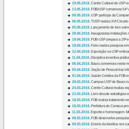
19.05.2016.
Centro Cultural da USP ex
13.05.2016.
FOB/USP comemora 54º an
09.05.2016.
USP participa da Campanh
06.05.2016.
TUSP realiza XVI Circuito
05.05.2016.
Lançamento de livro sobr
29.04.2016.
Inauguradas instalações 
19.04.2016.
FOB-USP prepara a 29ª e
18.04.2016.
Fono realiza pesquisa em m
12.04.2016.
Exposição na USP enfoca u
11.04.2016.
Disciplina incentiva prática
06.04.2016.
Bauru comemora neste mês
05.04.2016.
Seção de Pessoal traz info
01.04.2016.
Saúde Coletiva da FOB es
28.03.2016.
Campus USP de Bauru na l
24.03.2016.
Centro Cultural realiza ex
23.03.2016.
Livro discute estratégias e
18.03.2016.
FOB realiza tratamento res
18.03.2016.
Prefeitura do Campus pro
11.03.2016.
Esporte e homenagem: Mul
09.03.2016.
FOB desenvolve pesquisa 
09.03.2016.
Ensino da bioética nos cu