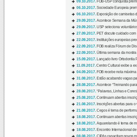
09.10.2017.
FOB-USP conquista prêmio
06.10.2017.
Sociedade Europeia premi
06.10.2017.
Exposição de camisetas d
29.09.2017.
Acontece Semana da Músi
29.09.2017.
USP seleciona voluntários
27.09.2017.
PET discute cuidado com p
22.09.2017.
Instituições europeias pre
22.09.2017.
FOB realiza Fórum de Dis
22.09.2017.
Última semana da mostra “
15.09.2017.
Lançado livro Ortodontia 
11.09.2017.
Centro Cultural exibe a ex
04.09.2017.
FOB recebe nota máxima d
31.08.2017.
Estão acabando vagas par
28.08.2017.
Acontece “Treinando para 
28.08.2017.
“Palavras, Linhas e Cores
25.08.2017.
Continuam abertas inscriç
21.08.2017.
Inscrições abertas para o 
21.08.2017.
Cegos é tema de performa
18.08.2017.
Continuam abertas inscriç
18.08.2017.
Aquarelando é tema de mos
18.08.2017.
Encontro Internacional de 
08.08.2017.
CIPAs capacitam novos m