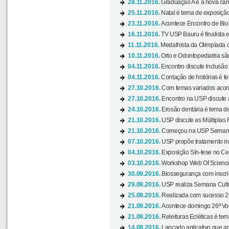
28.11.2016.
Graduação A é a nova cam
25.11.2016.
Natal é tema de exposição 
23.11.2016.
Acontece Encontro de Bios
16.11.2016.
TV USP Bauru é finalista em
11.11.2016.
Medalhista da Olimpíada 
10.11.2016.
Orto e Odontopediatria sã
04.11.2016.
Encontro discute Inclusão
04.11.2016.
Contação de histórias é te
27.10.2016.
Com temas variados acont
27.10.2016.
Encontro na USP discute 
24.10.2016.
Erosão dentária é tema de
21.10.2016.
USP discute as Múltiplas 
21.10.2016.
Começou na USP Semana C
07.10.2016.
USP propõe tratamento ino
04.10.2016.
Exposição Sín-tese no Cen
03.10.2016.
Workshop Web Of Science
30.09.2016.
Biossegurança com inscriç
29.09.2016.
USP realiza Semana Cultur
25.09.2016.
Realizada com sucesso 26
21.09.2016.
Acontece domingo 26ª Vol
21.09.2016.
Releituras Ecléticas é tem
14.09.2016.
Lançado aplicativo que a