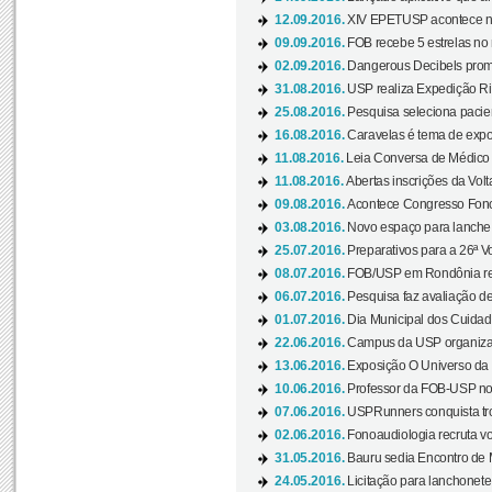
12.09.2016.
XIV EPETUSP acontece n
09.09.2016.
FOB recebe 5 estrelas no r
02.09.2016.
Dangerous Decibels promo
31.08.2016.
USP realiza Expedição Ri
25.08.2016.
Pesquisa seleciona pacie
16.08.2016.
Caravelas é tema de expo
11.08.2016.
Leia Conversa de Médico e 
11.08.2016.
Abertas inscrições da Vol
09.08.2016.
Acontece Congresso Fonoa
03.08.2016.
Novo espaço para lanche 
25.07.2016.
Preparativos para a 26ª V
08.07.2016.
FOB/USP em Rondônia real
06.07.2016.
Pesquisa faz avaliação de
01.07.2016.
Dia Municipal dos Cuidado
22.06.2016.
Campus da USP organiza "
13.06.2016.
Exposição O Universo da C
10.06.2016.
Professor da FOB-USP no
07.06.2016.
USPRunners conquista tro
02.06.2016.
Fonoaudiologia recruta vo
31.05.2016.
Bauru sedia Encontro de M
24.05.2016.
Licitação para lanchonet