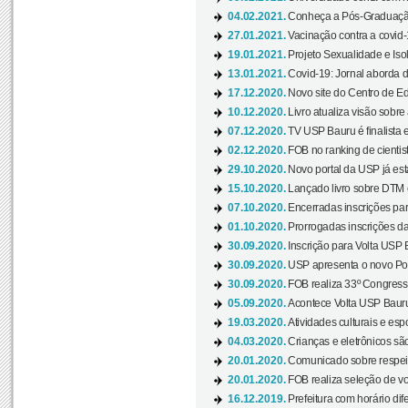
04.02.2021.
Conheça a Pós-Graduaçã
27.01.2021.
Vacinação contra a covid-
19.01.2021.
Projeto Sexualidade e Iso
13.01.2021.
Covid-19: Jornal aborda d
17.12.2020.
Novo site do Centro de Ed
10.12.2020.
Livro atualiza visão sobre
07.12.2020.
TV USP Bauru é finalista em
02.12.2020.
FOB no ranking de cientista
29.10.2020.
Novo portal da USP já está
15.10.2020.
Lançado livro sobre DTM e
07.10.2020.
Encerradas inscrições par
01.10.2020.
Prorrogadas inscrições da
30.09.2020.
Inscrição para Volta USP B
30.09.2020.
USP apresenta o novo Port
30.09.2020.
FOB realiza 33º Congresso
05.09.2020.
Acontece Volta USP Bauru 
19.03.2020.
Atividades culturais e esp
04.03.2020.
Crianças e eletrônicos sã
20.01.2020.
Comunicado sobre respeit
20.01.2020.
FOB realiza seleção de vol
16.12.2019.
Prefeitura com horário dife