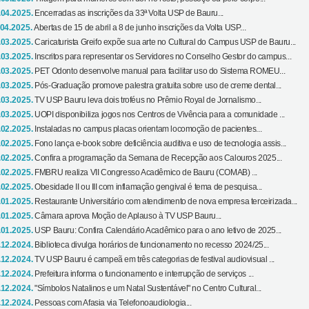
.04.2025.
Encerradas as inscrições da 33ª Volta USP de Bauru...
.04.2025.
Abertas de 15 de abril a 8 de junho inscrições da Volta USP...
.03.2025.
Caricaturista Greifo expõe sua arte no Cultural do Campus USP de Bauru...
.03.2025.
Inscritos para representar os Servidores no Conselho Gestor do campus...
.03.2025.
PET Odonto desenvolve manual para facilitar uso do Sistema ROMEU...
.03.2025.
Pós-Graduação promove palestra gratuita sobre uso de creme dental...
.03.2025.
TV USP Bauru leva dois troféus no Prêmio Royal de Jornalismo...
.03.2025.
UOPI disponibiliza jogos nos Centros de Vivência para a comunidade ...
.02.2025.
Instaladas no campus placas orientam locomoção de pacientes...
.02.2025.
Fono lança e-book sobre deficiência auditiva e uso de tecnologia assis...
.02.2025.
Confira a programação da Semana de Recepção aos Calouros 2025...
.02.2025.
FMBRU realiza VII Congresso Acadêmico de Bauru (COMAB) ...
.02.2025.
Obesidade II ou III com inflamação gengival é tema de pesquisa...
.01.2025.
Restaurante Universitário com atendimento de nova empresa terceirizada...
.01.2025.
Câmara aprova Moção de Aplauso à TV USP Bauru...
.01.2025.
USP Bauru: Confira Calendário Acadêmico para o ano letivo de 2025...
.12.2024.
Biblioteca divulga horários de funcionamento no recesso 2024/25...
.12.2024.
TV USP Bauru é campeã em três categorias de festival audiovisual ...
.12.2024.
Prefeitura informa o funcionamento e interrupção de serviços ...
.12.2024.
"Símbolos Natalinos e um Natal Sustentável" no Centro Cultural...
.12.2024.
Pessoas com Afasia via Telefonoaudiologia...