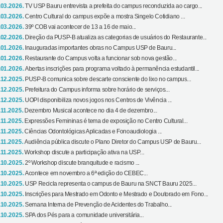
.03.2026.
TV USP Bauru entrevista a prefeita do campus reconduzida ao cargo...
.03.2026.
Centro Cultural do campus expõe a mostra Singelo Cotidiano ...
.03.2026.
39º COB vai acontecer de 13 a 16 de maio...
.02.2026.
Direção da PUSP-B atualiza as categorias de usuários do Restaurante...
.01.2026.
Inauguradas importantes obras no Campus USP de Bauru...
.01.2026.
Restaurante do Campus volta a funcionar sob nova gestão...
.01.2026.
Abertas inscrições para programa voltado à permanência estudantil...
.12.2025.
PUSP-B comunica sobre descarte consciente do lixo no campus...
.12.2025.
Prefeitura do Campus informa sobre horário de serviços...
.12.2025.
UOPI disponibiliza novos jogos nos Centros de Vivência ...
.11.2025.
Dezembro Musical acontece no dia 4 de dezembro...
.11.2025.
Expressões Femininas é tema de exposição no Centro Cultural...
.11.2025.
Ciências Odontológicas Aplicadas e Fonoaudiologia ...
.11.2025.
Audiência pública discute o Plano Diretor do Campus USP de Bauru...
.11.2025.
Workshop discute a participação ativa na USP...
.10.2025.
2º Workshop discute branquitude e racismo ...
.10.2025.
Acontece em novembro a 6ª edição do CEBEC...
.10.2025.
USP Recicla representa o campus de Bauru na SNCT Bauru 2025...
.10.2025.
Inscrições para Mestrado em Odonto e Mestrado e Doutorado em Fono...
.10.2025.
Semana Interna de Prevenção de Acidentes do Trabalho...
.10.2025.
SPA dos Pés para a comunidade universitária...