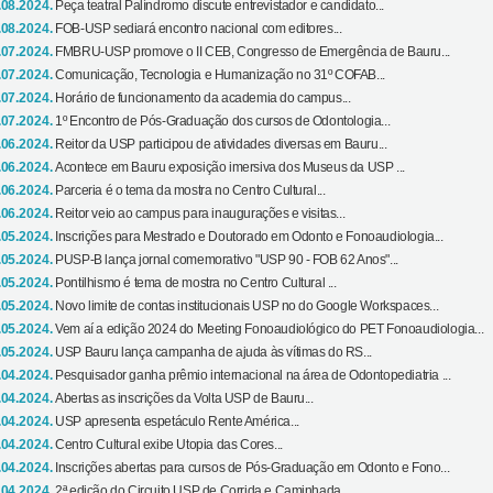
.08.2024.
Peça teatral Palíndromo discute entrevistador e candidato...
.08.2024.
FOB-USP sediará encontro nacional com editores...
.07.2024.
FMBRU-USP promove o II CEB, Congresso de Emergência de Bauru...
.07.2024.
Comunicação, Tecnologia e Humanização no 31º COFAB...
.07.2024.
Horário de funcionamento da academia do campus...
.07.2024.
1º Encontro de Pós-Graduação dos cursos de Odontologia...
.06.2024.
Reitor da USP participou de atividades diversas em Bauru...
.06.2024.
Acontece em Bauru exposição imersiva dos Museus da USP ...
.06.2024.
Parceria é o tema da mostra no Centro Cultural...
.06.2024.
Reitor veio ao campus para inaugurações e visitas...
.05.2024.
Inscrições para Mestrado e Doutorado em Odonto e Fonoaudiologia...
.05.2024.
PUSP-B lança jornal comemorativo "USP 90 - FOB 62 Anos"...
.05.2024.
Pontilhismo é tema de mostra no Centro Cultural ...
.05.2024.
Novo limite de contas institucionais USP no do Google Workspaces...
.05.2024.
Vem aí a edição 2024 do Meeting Fonoaudiológico do PET Fonoaudiologia...
.05.2024.
USP Bauru lança campanha de ajuda às vítimas do RS...
.04.2024.
Pesquisador ganha prêmio internacional na área de Odontopediatria ...
.04.2024.
Abertas as inscrições da Volta USP de Bauru...
.04.2024.
USP apresenta espetáculo Rente América...
.04.2024.
Centro Cultural exibe Utopia das Cores...
.04.2024.
Inscrições abertas para cursos de Pós-Graduação em Odonto e Fono...
.04.2024.
2ª edição do Circuito USP de Corrida e Caminhada...