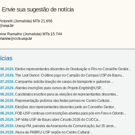
Envie sua sugestão de notícia
Victorelli (Jornalista) MTb 21.656
i@usp.br
nne Ramalho (Jornalista) MTb 15.744
rianne@ccb.usp.br
ícias
.08.2026.
Eleitos representantes discentes de Graduação e Pós no Conselho Gestor...
.07.2026.
The Last Dance: O último jogo no Campão do Campus USP de Bauru...
.07.2026.
Campanha solicita doação de caixas de transporte e gatoeiras ...
.07.2026.
Abertas inscrições para cursos do Projeto English@USP...
.06.2026.
Candidatos inscritos para as eleições de representantes discentes...
.06.2026.
Representação pictórica das festas juninas no Centro Cultural...
.06.2026.
Eleições dos representantes discentes junto ao Conselho Gestor...
.06.2026.
FOB-USP continua com inscrições abertas para pós em Fono e Odonto...
.05.2026.
34ª Volta USP de Bauru abre Circuito 2026 do CUCCa...
.05.2026.
Unesp FM, parceira da Assessoria de Comunicação, faz 35 anos...
.04.2026.
Aluna da FMBRU-USP expõe no Centro Cultural ...