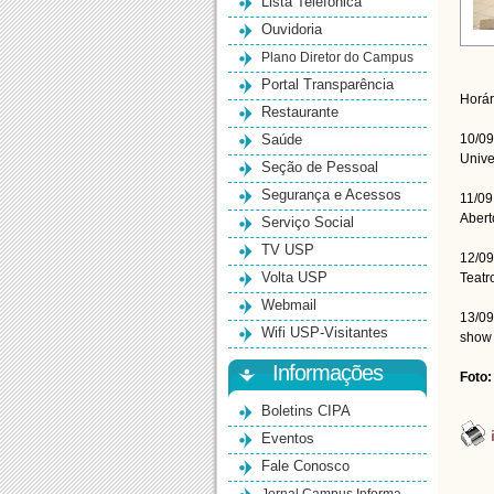
Lista Telefônica
Ouvidoria
Plano Diretor do Campus
Portal Transparência
Horár
Restaurante
Saúde
10/09
Unive
Seção de Pessoal
Segurança e Acessos
11/09
Abert
Serviço Social
TV USP
12/09
Volta USP
Teatr
Webmail
13/09
Wifi USP-Visitantes
show 
Informações
Foto:
Boletins CIPA
Eventos
Fale Conosco