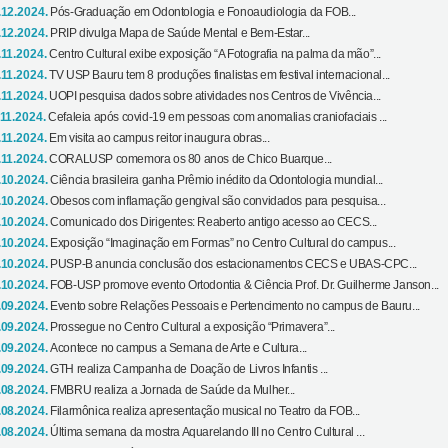
.12.2024.
Pós-Graduação em Odontologia e Fonoaudiologia da FOB...
.12.2024.
PRIP divulga Mapa de Saúde Mental e Bem-Estar...
.11.2024.
Centro Cultural exibe exposição “A Fotografia na palma da mão”...
.11.2024.
TV USP Bauru tem 8 produções finalistas em festival internacional...
.11.2024.
UOPI pesquisa dados sobre atividades nos Centros de Vivência...
.11.2024.
Cefaleia após covid-19 em pessoas com anomalias craniofaciais ...
.11.2024.
Em visita ao campus reitor inaugura obras...
.11.2024.
CORALUSP comemora os 80 anos de Chico Buarque...
.10.2024.
Ciência brasileira ganha Prêmio inédito da Odontologia mundial...
.10.2024.
Obesos com inflamação gengival são convidados para pesquisa...
.10.2024.
Comunicado dos Dirigentes: Reaberto antigo acesso ao CECS...
.10.2024.
Exposição “Imaginação em Formas” no Centro Cultural do campus...
.10.2024.
PUSP-B anuncia conclusão dos estacionamentos CECS e UBAS-CPC...
.10.2024.
FOB-USP promove evento Ortodontia & Ciência Prof. Dr. Guilherme Janson...
.09.2024.
Evento sobre Relações Pessoais e Pertencimento no campus de Bauru...
.09.2024.
Prossegue no Centro Cultural a exposição “Primavera”...
.09.2024.
Acontece no campus a Semana de Arte e Cultura...
.09.2024.
GTH realiza Campanha de Doação de Livros Infantis ...
.08.2024.
FMBRU realiza a Jornada de Saúde da Mulher...
.08.2024.
Filarmônica realiza apresentação musical no Teatro da FOB...
.08.2024.
Última semana da mostra Aquarelando III no Centro Cultural ...