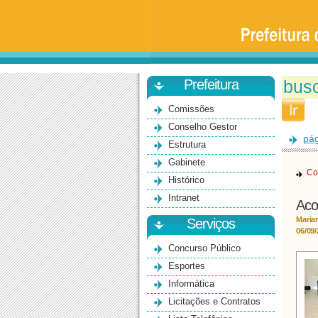
Prefeitura
da
Universidade
de
São
Paulo
-
Bauru
Prefeitura
Comissões
Conselho Gestor
pág
Estrutura
Gabinete
Co
Histórico
Intranet
Aco
Maria
Serviços
06/09
Concurso Público
Esportes
Informática
Licitações e Contratos