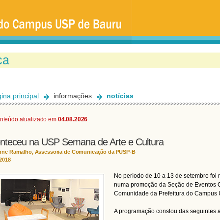
Ir
para
o
conteúdo
principal
ina principal
informações
notícias
nteúdo atualizado em
04.08.2026
nteceu na USP Semana de Arte e Cultura
nne Ramalho, Assessoria de Comunicação da PUSP-B
/2018
No período de 10 a 13 de setembro foi 
numa promoção da Seção de Eventos Cu
Comunidade da Prefeitura do Campus 
A programação constou das seguintes a