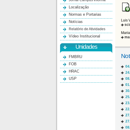
Jornal Campus Informa
Localização
Normas e Portarias
Luis 
Notícias
sc
Relatório de Atividades
Maria
Vídeo Institucional
ma
Unidades
Not
FMBRU
FOB
04
HRAC
24
USP
08
01
30
25
23
22
27
27
08