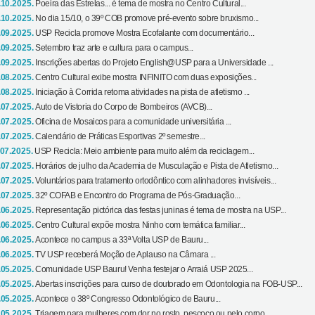
.10.2025.
Poeira das Estrelas... é tema de mostra no Centro Cultural...
.10.2025.
No dia 15/10, o 39º COB promove pré-evento sobre bruxismo...
.09.2025.
USP Recicla promove Mostra Ecofalante com documentário...
.09.2025.
Setembro traz arte e cultura para o campus...
.09.2025.
Inscrições abertas do Projeto English@USP para a Universidade ...
.08.2025.
Centro Cultural exibe mostra INFINITO com duas exposições...
.08.2025.
Iniciação à Corrida retoma atividades na pista de atletismo ...
.07.2025.
Auto de Vistoria do Corpo de Bombeiros (AVCB)...
.07.2025.
Oficina de Mosaicos para a comunidade universitária ...
.07.2025.
Calendário de Práticas Esportivas 2º semestre...
.07.2025.
USP Recicla: Meio ambiente para muito além da reciclagem...
.07.2025.
Horários de julho da Academia de Musculação e Pista de Atletismo...
.07.2025.
Voluntários para tratamento ortodôntico com alinhadores invisíveis...
.07.2025.
32º COFAB e Encontro do Programa de Pós-Graduação...
.06.2025.
Representação pictórica das festas juninas é tema de mostra na USP...
.06.2025.
Centro Cultural expõe mostra Ninho com temática familiar...
.06.2025.
Acontece no campus a 33ª Volta USP de Bauru...
.06.2025.
TV USP receberá Moção de Aplauso na Câmara ...
.05.2025.
Comunidade USP Bauru! Venha festejar o Arraiá USP 2025...
.05.2025.
Abertas inscrições para curso de doutorado em Odontologia na FOB-USP...
.05.2025.
Acontece o 38º Congresso Odontológico de Bauru...
.05.2025.
Triagem para mulheres com dor no rosto, pescoço ou pelo corpo...