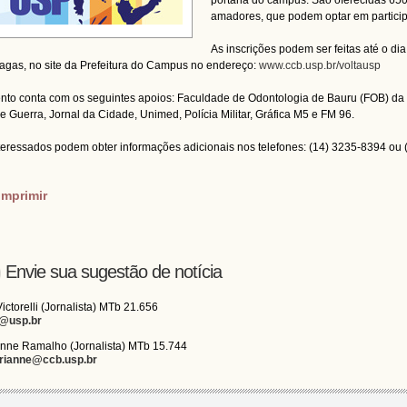
portaria do campus. São oferecidas 650 
amadores, que podem optar em particip
As inscrições podem ser feitas até o d
agas, no site da Prefeitura do Campus no endereço:
www.ccb.usp.br/voltausp
nto conta com os seguintes apoios: Faculdade de Odontologia de Bauru (FOB) d
de Guerra, Jornal da Cidade, Unimed, Polícia Militar, Gráfica M5 e FM 96.
teressados podem obter informações adicionais nos telefones: (14) 3235-8394 ou 
imprimir
Envie sua sugestão de notícia
Victorelli (Jornalista) MTb 21.656
i@usp.br
nne Ramalho (Jornalista) MTb 15.744
rianne@ccb.usp.br