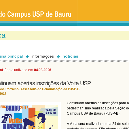
Ir
para
o
conteúdo
principal
ina principal
informações
notícias
nteúdo atualizado em
04.08.2026
tinuam abertas inscrições da Volta USP
nne Ramalho, Assessoria de Comunicação da PUSP-B
/2017
Continuam abertas as inscrições para a
pedestrianismo realizada pela Seção de
Campus USP de Bauru (PUSP-B).
A Volta será realizada no dia 24 de set