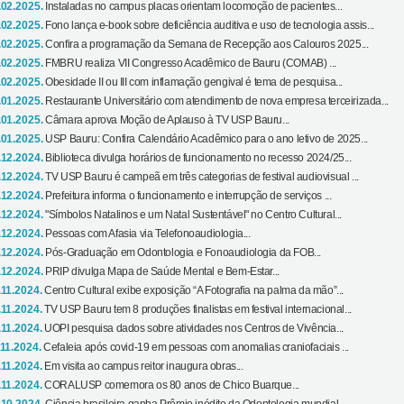
.02.2025.
Instaladas no campus placas orientam locomoção de pacientes...
.02.2025.
Fono lança e-book sobre deficiência auditiva e uso de tecnologia assis...
.02.2025.
Confira a programação da Semana de Recepção aos Calouros 2025...
.02.2025.
FMBRU realiza VII Congresso Acadêmico de Bauru (COMAB) ...
.02.2025.
Obesidade II ou III com inflamação gengival é tema de pesquisa...
.01.2025.
Restaurante Universitário com atendimento de nova empresa terceirizada...
.01.2025.
Câmara aprova Moção de Aplauso à TV USP Bauru...
.01.2025.
USP Bauru: Confira Calendário Acadêmico para o ano letivo de 2025...
.12.2024.
Biblioteca divulga horários de funcionamento no recesso 2024/25...
.12.2024.
TV USP Bauru é campeã em três categorias de festival audiovisual ...
.12.2024.
Prefeitura informa o funcionamento e interrupção de serviços ...
.12.2024.
"Símbolos Natalinos e um Natal Sustentável" no Centro Cultural...
.12.2024.
Pessoas com Afasia via Telefonoaudiologia...
.12.2024.
Pós-Graduação em Odontologia e Fonoaudiologia da FOB...
.12.2024.
PRIP divulga Mapa de Saúde Mental e Bem-Estar...
.11.2024.
Centro Cultural exibe exposição “A Fotografia na palma da mão”...
.11.2024.
TV USP Bauru tem 8 produções finalistas em festival internacional...
.11.2024.
UOPI pesquisa dados sobre atividades nos Centros de Vivência...
.11.2024.
Cefaleia após covid-19 em pessoas com anomalias craniofaciais ...
.11.2024.
Em visita ao campus reitor inaugura obras...
.11.2024.
CORALUSP comemora os 80 anos de Chico Buarque...