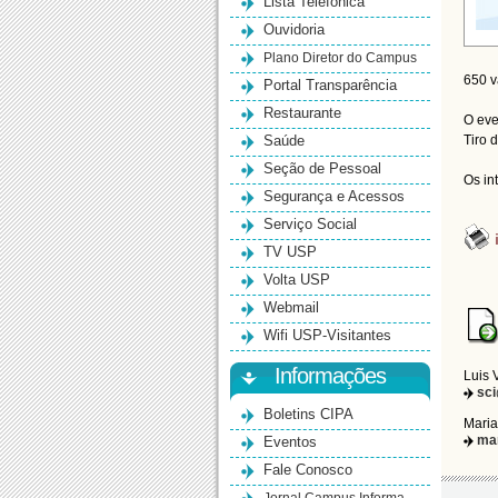
Lista Telefônica
Ouvidoria
Plano Diretor do Campus
650 v
Portal Transparência
Restaurante
O eve
Saúde
Tiro 
Seção de Pessoal
Os in
Segurança e Acessos
Serviço Social
TV USP
Volta USP
Webmail
Wifi USP-Visitantes
Informações
Luis 
sc
Boletins CIPA
Maria
ma
Eventos
Fale Conosco