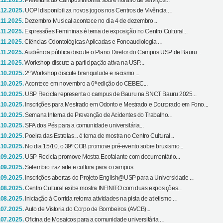
.12.2025.
Prefeitura do Campus informa sobre horário de serviços...
.12.2025.
UOPI disponibiliza novos jogos nos Centros de Vivência ...
.11.2025.
Dezembro Musical acontece no dia 4 de dezembro...
.11.2025.
Expressões Femininas é tema de exposição no Centro Cultural...
.11.2025.
Ciências Odontológicas Aplicadas e Fonoaudiologia ...
.11.2025.
Audiência pública discute o Plano Diretor do Campus USP de Bauru...
.11.2025.
Workshop discute a participação ativa na USP...
.10.2025.
2º Workshop discute branquitude e racismo ...
.10.2025.
Acontece em novembro a 6ª edição do CEBEC...
.10.2025.
USP Recicla representa o campus de Bauru na SNCT Bauru 2025...
.10.2025.
Inscrições para Mestrado em Odonto e Mestrado e Doutorado em Fono...
.10.2025.
Semana Interna de Prevenção de Acidentes do Trabalho...
.10.2025.
SPA dos Pés para a comunidade universitária...
.10.2025.
Poeira das Estrelas... é tema de mostra no Centro Cultural...
.10.2025.
No dia 15/10, o 39º COB promove pré-evento sobre bruxismo...
.09.2025.
USP Recicla promove Mostra Ecofalante com documentário...
.09.2025.
Setembro traz arte e cultura para o campus...
.09.2025.
Inscrições abertas do Projeto English@USP para a Universidade ...
.08.2025.
Centro Cultural exibe mostra INFINITO com duas exposições...
.08.2025.
Iniciação à Corrida retoma atividades na pista de atletismo ...
.07.2025.
Auto de Vistoria do Corpo de Bombeiros (AVCB)...
.07.2025.
Oficina de Mosaicos para a comunidade universitária ...