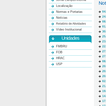
Jornal Campus Informa
Not
Localização
Normas e Portarias
04
24
Notícias
08
Relatório de Atividades
01
Vídeo Institucional
30
25
Unidades
23
FMBRU
22
27
FOB
27
HRAC
08
USP
20
20
20
02
21
19
14
17