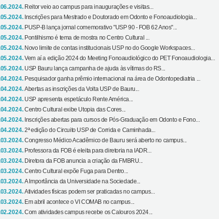
.06.2024.
Reitor veio ao campus para inaugurações e visitas...
.05.2024.
Inscrições para Mestrado e Doutorado em Odonto e Fonoaudiologia...
.05.2024.
PUSP-B lança jornal comemorativo "USP 90 - FOB 62 Anos"...
.05.2024.
Pontilhismo é tema de mostra no Centro Cultural ...
.05.2024.
Novo limite de contas institucionais USP no do Google Workspaces...
.05.2024.
Vem aí a edição 2024 do Meeting Fonoaudiológico do PET Fonoaudiologia...
.05.2024.
USP Bauru lança campanha de ajuda às vítimas do RS...
.04.2024.
Pesquisador ganha prêmio internacional na área de Odontopediatria ...
.04.2024.
Abertas as inscrições da Volta USP de Bauru...
.04.2024.
USP apresenta espetáculo Rente América...
.04.2024.
Centro Cultural exibe Utopia das Cores...
.04.2024.
Inscrições abertas para cursos de Pós-Graduação em Odonto e Fono...
.04.2024.
2ª edição do Circuito USP de Corrida e Caminhada...
.03.2024.
Congresso Médico Acadêmico de Bauru será aberto no campus...
.03.2024.
Professora da FOB é eleita para diretoria na IADR...
.03.2024.
Diretora da FOB anuncia a criação da FMBRU...
.03.2024.
Centro Cultural expõe Fuga para Dentro...
.03.2024.
A Importância da Universidade na Sociedade...
.03.2024.
Atividades físicas podem ser praticadas no campus...
.03.2024.
Em abril acontece o VI COMAB no campus...
.02.2024.
Com atividades campus recebe os Calouros 2024...