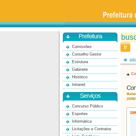
Prefeitura
da
Universidade
de
São
Paulo
-
Bauru
Prefeitura
Comissões
Conselho Gestor
pág
Estrutura
Gabinete
Co
Histórico
Intranet
Con
Maria
Serviços
25/08
Concurso Público
Esportes
Informática
Licitações e Contratos