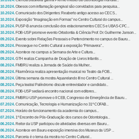
.10.2024.
Ciência brasileira ganha Prêmio inédito da Odontologia mundial...
.10.2024.
Obesos com inflamação gengival são convidados para pesquisa...
.10.2024.
Comunicado dos Dirigentes: Reaberto antigo acesso ao CECS...
.10.2024.
Exposição “Imaginação em Formas” no Centro Cultural do campus...
.10.2024.
PUSP-B anuncia conclusão dos estacionamentos CECS e UBAS-CPC...
.10.2024.
FOB-USP promove evento Ortodontia & Ciência Prof. Dr. Guilherme Janson...
.09.2024.
Evento sobre Relações Pessoais e Pertencimento no campus de Bauru...
.09.2024.
Prossegue no Centro Cultural a exposição “Primavera”...
.09.2024.
Acontece no campus a Semana de Arte e Cultura...
.09.2024.
GTH realiza Campanha de Doação de Livros Infantis ...
.08.2024.
FMBRU realiza a Jornada de Saúde da Mulher...
.08.2024.
Filarmônica realiza apresentação musical no Teatro da FOB...
.08.2024.
Última semana da mostra Aquarelando III no Centro Cultural ...
.08.2024.
Peça teatral Palíndromo discute entrevistador e candidato...
.08.2024.
FOB-USP sediará encontro nacional com editores...
.07.2024.
FMBRU-USP promove o II CEB, Congresso de Emergência de Bauru...
.07.2024.
Comunicação, Tecnologia e Humanização no 31º COFAB...
.07.2024.
Horário de funcionamento da academia do campus...
.07.2024.
1º Encontro de Pós-Graduação dos cursos de Odontologia...
.06.2024.
Reitor da USP participou de atividades diversas em Bauru...
.06.2024.
Acontece em Bauru exposição imersiva dos Museus da USP ...
.06.2024.
Parceria é o tema da mostra no Centro Cultural...