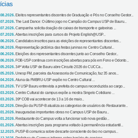
ícias
.08.2026.
Eleitos representantes discentes de Graduação e Pós no Conselho Gestor...
.07.2026.
The Last Dance: O último jogo no Campão do Campus USP de Bauru...
.07.2026.
Campanha solicita doação de caixas de transporte e gatoeiras ...
.07.2026.
Abertas inscrições para cursos do Projeto English@USP...
.06.2026.
Candidatos inscritos para as eleições de representantes discentes...
.06.2026.
Representação pictórica das festas juninas no Centro Cultural...
.06.2026.
Eleições dos representantes discentes junto ao Conselho Gestor...
.06.2026.
FOB-USP continua com inscrições abertas para pós em Fono e Odonto...
.05.2026.
34ª Volta USP de Bauru abre Circuito 2026 do CUCCa...
.05.2026.
Unesp FM, parceira da Assessoria de Comunicação, faz 35 anos...
.04.2026.
Aluna da FMBRU-USP expõe no Centro Cultural ...
.03.2026.
TV USP Bauru entrevista a prefeita do campus reconduzida ao cargo...
.03.2026.
Centro Cultural do campus expõe a mostra Singelo Cotidiano ...
.03.2026.
39º COB vai acontecer de 13 a 16 de maio...
.02.2026.
Direção da PUSP-B atualiza as categorias de usuários do Restaurante...
.01.2026.
Inauguradas importantes obras no Campus USP de Bauru...
.01.2026.
Restaurante do Campus volta a funcionar sob nova gestão...
.01.2026.
Abertas inscrições para programa voltado à permanência estudantil...
.12.2025.
PUSP-B comunica sobre descarte consciente do lixo no campus...