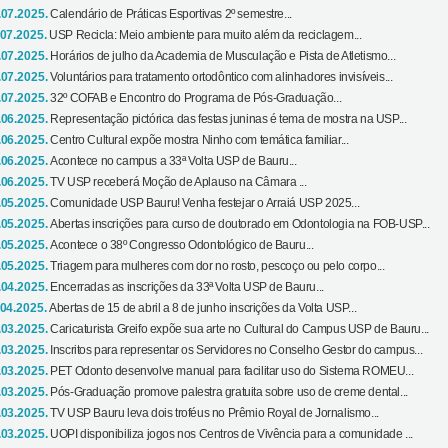
.07.2025.
Calendário de Práticas Esportivas 2º semestre...
.07.2025.
USP Recicla: Meio ambiente para muito além da reciclagem...
.07.2025.
Horários de julho da Academia de Musculação e Pista de Atletismo...
.07.2025.
Voluntários para tratamento ortodôntico com alinhadores invisíveis...
.07.2025.
32º COFAB e Encontro do Programa de Pós-Graduação...
.06.2025.
Representação pictórica das festas juninas é tema de mostra na USP...
.06.2025.
Centro Cultural expõe mostra Ninho com temática familiar...
.06.2025.
Acontece no campus a 33ª Volta USP de Bauru...
.06.2025.
TV USP receberá Moção de Aplauso na Câmara ...
.05.2025.
Comunidade USP Bauru! Venha festejar o Arraiá USP 2025...
.05.2025.
Abertas inscrições para curso de doutorado em Odontologia na FOB-USP...
.05.2025.
Acontece o 38º Congresso Odontológico de Bauru...
.05.2025.
Triagem para mulheres com dor no rosto, pescoço ou pelo corpo...
.04.2025.
Encerradas as inscrições da 33ª Volta USP de Bauru...
.04.2025.
Abertas de 15 de abril a 8 de junho inscrições da Volta USP...
.03.2025.
Caricaturista Greifo expõe sua arte no Cultural do Campus USP de Bauru...
.03.2025.
Inscritos para representar os Servidores no Conselho Gestor do campus...
.03.2025.
PET Odonto desenvolve manual para facilitar uso do Sistema ROMEU...
.03.2025.
Pós-Graduação promove palestra gratuita sobre uso de creme dental...
.03.2025.
TV USP Bauru leva dois troféus no Prêmio Royal de Jornalismo...
.03.2025.
UOPI disponibiliza jogos nos Centros de Vivência para a comunidade ...