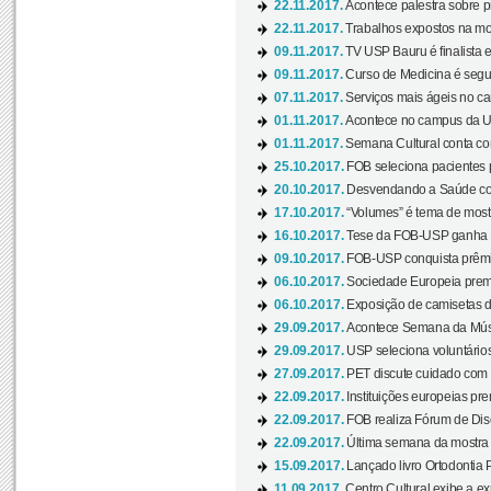
22.11.2017.
Acontece palestra sobre p
22.11.2017.
Trabalhos expostos na mos
09.11.2017.
TV USP Bauru é finalista em
09.11.2017.
Curso de Medicina é segun
07.11.2017.
Serviços mais ágeis no c
01.11.2017.
Acontece no campus da US
01.11.2017.
Semana Cultural conta co
25.10.2017.
FOB seleciona pacientes p
20.10.2017.
Desvendando a Saúde com
17.10.2017.
“Volumes” é tema de mostr
16.10.2017.
Tese da FOB-USP ganha 
09.10.2017.
FOB-USP conquista prêmio
06.10.2017.
Sociedade Europeia premi
06.10.2017.
Exposição de camisetas d
29.09.2017.
Acontece Semana da Músi
29.09.2017.
USP seleciona voluntários
27.09.2017.
PET discute cuidado com p
22.09.2017.
Instituições europeias pre
22.09.2017.
FOB realiza Fórum de Dis
22.09.2017.
Última semana da mostra “
15.09.2017.
Lançado livro Ortodontia 
11.09.2017.
Centro Cultural exibe a ex