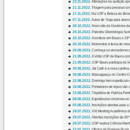
23.11.2022.
Alterações na audição apó
21.11.2022.
Triagem para pessoas com 
17.11.2022.
Na USP a Beleza do Bonsai
07.11.2022.
Aulas de Yoga para aluno
26.10.2022.
Novo site da Ouvidoria d
20.10.2022.
Palestra Odontologia Suste
20.10.2022.
Acontece em Bauru o 19º C
20.10.2022.
Momentos é tema de mostra
26.09.2022.
Conheça os vencedores da
21.09.2022.
A Volta USP de Bauru com
21.09.2022.
USP Bauru participa da S
30.08.2022.
Jet Café é a nova cantina
30.08.2022.
Massageaço no Centro Cul
22.08.2022.
Domingo tem espetáculo d
16.08.2022.
Portadores de lúpus são c
15.08.2022.
Trajetória de Patrícia Pen
08.08.2022.
Espetáculos circenses se
05.08.2022.
Inscrições abertas para a 
29.07.2022.
XXI Meeting Acadêmico do
29.07.2022.
Abertas inscrições da 30ª
29.07.2022.
USP realiza Ciência Abert
22.07.2022.
Oficina de Elaboração de 