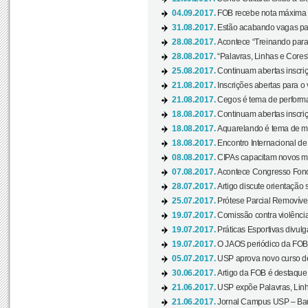
04.09.2017.
FOB recebe nota máxima d
31.08.2017.
Estão acabando vagas par
28.08.2017.
Acontece “Treinando para 
28.08.2017.
“Palavras, Linhas e Cores
25.08.2017.
Continuam abertas inscriç
21.08.2017.
Inscrições abertas para o 
21.08.2017.
Cegos é tema de performa
18.08.2017.
Continuam abertas inscriç
18.08.2017.
Aquarelando é tema de mos
18.08.2017.
Encontro Internacional de 
08.08.2017.
CIPAs capacitam novos m
07.08.2017.
Acontece Congresso Fonoa
28.07.2017.
Artigo discute orientação 
25.07.2017.
Prótese Parcial Removível
19.07.2017.
Comissão contra violênci
19.07.2017.
Práticas Esportivas divulg
19.07.2017.
O JAOS periódico da FOB d
05.07.2017.
USP aprova novo curso de
30.06.2017.
Artigo da FOB é destaque e
21.06.2017.
USP expõe Palavras, Linh
21.06.2017.
Jornal Campus USP – Baur