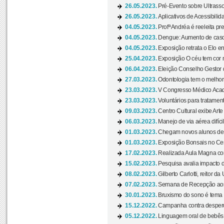
26.05.2023.
Pré-Evento sobre Ultrasso
26.05.2023.
Aplicativos de Acessibilida
04.05.2023.
Profª Andréa é reeleita pr
04.05.2023.
Dengue: Aumento de casos
04.05.2023.
Exposição retrata o Elo ent
25.04.2023.
Exposição O céu tem cor 
06.04.2023.
Eleição Conselho Gestor
27.03.2023.
Odontologia tem o melho
23.03.2023.
V Congresso Médico Acad
23.03.2023.
Voluntários para tratamento
09.03.2023.
Centro Cultural exibe Arte
06.03.2023.
Manejo de via aérea difíci
01.03.2023.
Chegam novos alunos de O
01.03.2023.
Exposição Bonsais no Cent
17.02.2023.
Realizada Aula Magna com 
15.02.2023.
Pesquisa avalia impacto d
08.02.2023.
Gilberto Carlotti, reitor d
07.02.2023.
Semana de Recepção aos
30.01.2023.
Bruxismo do sono é tema d
15.12.2022.
Campanha contra desperdí
05.12.2022.
Linguagem oral de bebês 