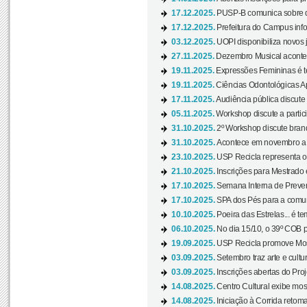
17.12.2025.
PUSP-B comunica sobre de
17.12.2025.
Prefeitura do Campus info
03.12.2025.
UOPI disponibiliza novos 
27.11.2025.
Dezembro Musical acontec
19.11.2025.
Expressões Femininas é te
19.11.2025.
Ciências Odontológicas Ap
17.11.2025.
Audiência pública discute
05.11.2025.
Workshop discute a partic
31.10.2025.
2º Workshop discute branq
31.10.2025.
Acontece em novembro a 
23.10.2025.
USP Recicla representa 
21.10.2025.
Inscrições para Mestrado
17.10.2025.
Semana Interna de Preven
17.10.2025.
SPA dos Pés para a comuni
10.10.2025.
Poeira das Estrelas... é t
06.10.2025.
No dia 15/10, o 39º COB 
19.09.2025.
USP Recicla promove Most
03.09.2025.
Setembro traz arte e cultu
03.09.2025.
Inscrições abertas do Pro
14.08.2025.
Centro Cultural exibe mos
14.08.2025.
Iniciação à Corrida retoma 