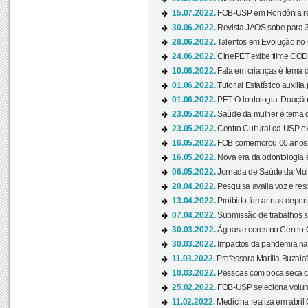
15.07.2022.
FOB-USP em Rondônia rea
30.06.2022.
Revista JAOS sobe para 3
28.06.2022.
Talentos em Evolução no C
24.06.2022.
CinePET exibe filme CODA 
10.06.2022.
Fala em crianças é tema d
01.06.2022.
Tutorial Estatístico auxilia
01.06.2022.
PET Odontologia: Doação
23.05.2022.
Saúde da mulher é tema d
23.05.2022.
Centro Cultural da USP ex
16.05.2022.
FOB comemorou 60 anos c
16.05.2022.
Nova era da odontologia é
06.05.2022.
Jornada de Saúde da Mulhe
20.04.2022.
Pesquisa avalia voz e res
13.04.2022.
Proibido fumar nas depen
07.04.2022.
Submissão de trabalhos s
30.03.2022.
Águas e cores no Centro C
30.03.2022.
Impactos da pandemia na 
11.03.2022.
Professora Marília Buzalaf
10.03.2022.
Pessoas com boca seca co
25.02.2022.
FOB-USP seleciona voluntá
11.02.2022.
Medicina realiza em abril