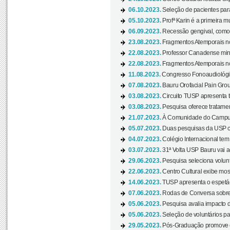
06.10.2023.
Seleção de pacientes para
05.10.2023.
Profª Karin é a primeira m
06.09.2023.
Recessão gengival, como re
23.08.2023.
Fragmentos Atemporais no
22.08.2023.
Professor Canadense minis
22.08.2023.
Fragmentos Atemporais no
11.08.2023.
Congresso Fonoaudiológic
07.08.2023.
Bauru Orofacial Pain Grou
03.08.2023.
Circuito TUSP apresenta t
03.08.2023.
Pesquisa oferece tratamen
21.07.2023.
À Comunidade do Campus
05.07.2023.
Duas pesquisas da USP co
04.07.2023.
Colégio Internacional tem
03.07.2023.
31ª Volta USP Bauru vai a
29.06.2023.
Pesquisa seleciona volunt
22.06.2023.
Centro Cultural exibe mo
14.06.2023.
TUSP apresenta o espetác
07.06.2023.
Rodas de Conversa sobre
05.06.2023.
Pesquisa avalia impacto d
05.06.2023.
Seleção de voluntários pa
29.05.2023.
Pós-Graduação promove ev