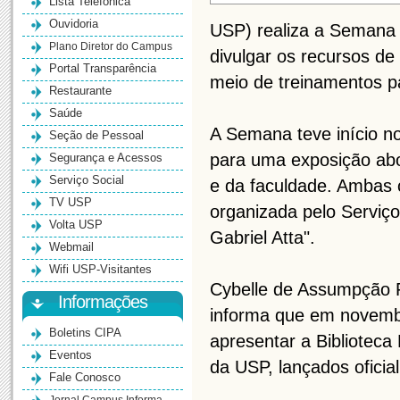
Lista Telefônica
Ouvidoria
USP) realiza a Semana d
Plano Diretor do Campus
divulgar os recursos de
Portal Transparência
meio de treinamentos 
Restaurante
Saúde
A Semana teve início n
Seção de Pessoal
para uma exposição abor
Segurança e Acessos
Serviço Social
e da faculdade. Ambas
TV USP
organizada pelo Serviço
Volta USP
Gabriel Atta".
Webmail
Wifi USP-Visitantes
Cybelle de Assumpção F
Informações
informa que em novembr
Boletins CIPA
apresentar a Biblioteca 
Eventos
da USP, lançados oficia
Fale Conosco