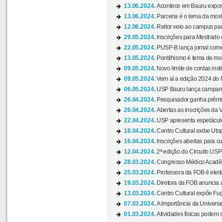
13.06.2024.
Acontece em Bauru exposi
13.06.2024.
Parceria é o tema da mostr
12.06.2024.
Reitor veio ao campus para
29.05.2024.
Inscrições para Mestrado
22.05.2024.
PUSP-B lança jornal come
13.05.2024.
Pontilhismo é tema de most
09.05.2024.
Novo limite de contas ins
09.05.2024.
Vem aí a edição 2024 do 
06.05.2024.
USP Bauru lança campanha
26.04.2024.
Pesquisador ganha prêmio 
26.04.2024.
Abertas as inscrições da 
22.04.2024.
USP apresenta espetáculo
18.04.2024.
Centro Cultural exibe Utop
16.04.2024.
Inscrições abertas para 
12.04.2024.
2ª edição do Circuito USP
28.03.2024.
Congresso Médico Acadêm
25.03.2024.
Professora da FOB é eleita
19.03.2024.
Diretora da FOB anuncia 
13.03.2024.
Centro Cultural expõe Fug
07.03.2024.
A Importância da Universi
01.03.2024.
Atividades físicas podem 