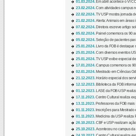
01.03.2024.
Em abril acontece o VI C
23.02.2024.
Com atividades campus re
22.02.2024.
TV USP mostra jornada de
21.02.2024.
Alerta: Animais em áreas 
07.02.2024.
Diretora escreve artigo s
05.02.2024.
Painel comemora os 90 an
05.02.2024.
Seleção de pacientes para
25.01.2024.
Livro da FOB é destaque 
25.01.2024.
Com diversos eventos US
25.01.2024.
TV USP exibe especial de
17.01.2024.
Campus comemora os 90 
02.01.2024.
Mestrado em Ciências Odo
21.12.2023.
Horário especial dos servi
12.12.2023.
Biblioteca da FOB informa
01.12.2023.
LASE da FOB-USP realiza 
17.11.2023.
Centro Cultural realiza ex
13.11.2023.
Professores da FOB mais i
01.11.2023.
Inscrições para Mestrado 
01.11.2023.
Medicina da USP realiza 
26.10.2023.
CBF e USP realizam ação d
25.10.2023.
Aconteceu no campus da 
24.10.2023.
Centro Cultural realiza e