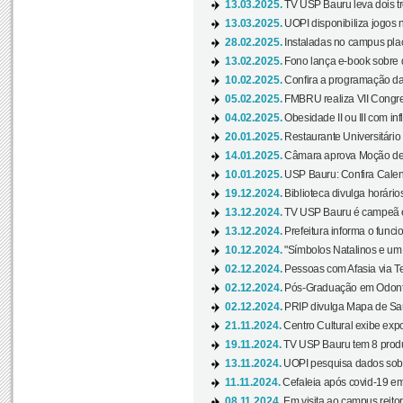
13.03.2025.
TV USP Bauru leva dois tr
13.03.2025.
UOPI disponibiliza jogos 
28.02.2025.
Instaladas no campus pla
13.02.2025.
Fono lança e-book sobre de
10.02.2025.
Confira a programação d
05.02.2025.
FMBRU realiza VII Congr
04.02.2025.
Obesidade II ou III com i
20.01.2025.
Restaurante Universitário
14.01.2025.
Câmara aprova Moção de 
10.01.2025.
USP Bauru: Confira Calend
19.12.2024.
Biblioteca divulga horári
13.12.2024.
TV USP Bauru é campeã em 
13.12.2024.
Prefeitura informa o funci
10.12.2024.
"Símbolos Natalinos e um N
02.12.2024.
Pessoas com Afasia via Te
02.12.2024.
Pós-Graduação em Odonto
02.12.2024.
PRIP divulga Mapa de Saú
21.11.2024.
Centro Cultural exibe expo
19.11.2024.
TV USP Bauru tem 8 produçõ
13.11.2024.
UOPI pesquisa dados sobre
11.11.2024.
Cefaleia após covid-19 em
08.11.2024.
Em visita ao campus reitor