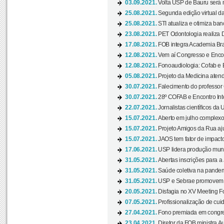
03.09.2021.
Volta USP de Bauru será n
25.08.2021.
Segunda edição virtual da 
25.08.2021.
STI atualiza e otimiza ba
23.08.2021.
PET Odontologia realiza 
17.08.2021.
FOB integra Academia Bras
12.08.2021.
Vem aí Congresso e Encont
12.08.2021.
Fonoaudiologia: Cofab e E
05.08.2021.
Projeto da Medicina atend
30.07.2021.
Falecimento do professor
30.07.2021.
28º COFAB e Encontro Inte
22.07.2021.
Jornalistas científicos d
15.07.2021.
Aberto em julho complexo
15.07.2021.
Projeto Amigos da Rua aj
15.07.2021.
JAOS tem fator de impact
17.06.2021.
USP lidera produção mund
31.05.2021.
Abertas inscrições para a
31.05.2021.
Saúde coletiva na pandemi
31.05.2021.
USP e Sebrae promovem 
20.05.2021.
Disfagia no XV Meeting F
07.05.2021.
Profissionalização de cuid
27.04.2021.
Fono premiada em congress
23.04.2021.
Diretor da FOB ministra A