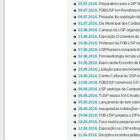
25.07.2016.
Preparativos para a 26ª V
08.07.2016.
FOB/USP em Rondônia real
06.07.2016.
Pesquisa faz avaliação de
01.07.2016.
Dia Municipal dos Cuidado
22.06.2016.
Campus da USP organiza "
13.06.2016.
Exposição O Universo da C
10.06.2016.
Professor da FOB-USP no
07.06.2016.
USPRunners conquista tro
02.06.2016.
Fonoaudiologia recruta vo
31.05.2016.
Bauru sedia Encontro de M
24.05.2016.
Licitação para lanchonet
19.05.2016.
Centro Cultural da USP ex
13.05.2016.
FOB/USP comemora 54º an
09.05.2016.
USP participa da Campanh
06.05.2016.
TUSP realiza XVI Circuito
05.05.2016.
Lançamento de livro sobr
29.04.2016.
Inauguradas instalações 
19.04.2016.
FOB-USP prepara a 29ª e
18.04.2016.
Fono realiza pesquisa em m
12.04.2016.
Exposição na USP enfoca u
11.04.2016.
Disciplina incentiva prática