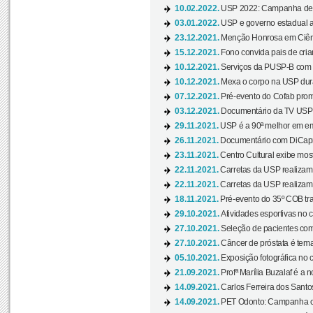
10.02.2022.
USP 2022: Campanha de 
03.01.2022.
USP e governo estadual a
23.12.2021.
Menção Honrosa em Ciênc
15.12.2021.
Fono convida pais de cria
10.12.2021.
Serviços da PUSP-B com in
10.12.2021.
Mexa o corpo na USP duran
07.12.2021.
Pré-evento do Cofab prom
03.12.2021.
Documentário da TV USP 
29.11.2021.
USP é a 90ª melhor em em
26.11.2021.
Documentário com DiCaprio
23.11.2021.
Centro Cultural exibe most
22.11.2021.
Carretas da USP realizam
22.11.2021.
Carretas da USP realizam
18.11.2021.
Pré-evento do 35º COB tra
29.10.2021.
Atividades esportivas no 
27.10.2021.
Seleção de pacientes com
27.10.2021.
Câncer de próstata é tema
05.10.2021.
Exposição fotográfica no
21.09.2021.
Profª Marília Buzalaf é a no
14.09.2021.
Carlos Ferreira dos Santo
14.09.2021.
PET Odonto: Campanha c