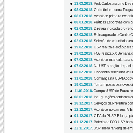
13.03.2018.
Prof. Carlos assume Diret
08.03.2018.
Cerimônia encerra Progra
08.03.2018.
Acontece primeira exposiçã
08.03.2018.
Práticas Esportivas com o
02.03.2018.
Diretora indicada pró-reito
02.03.2018.
Reinaugurado o Centro Cu
02.03.2018.
Seleção de voluntários co
19.02.2018.
USP realiza eleição para 
19.02.2018.
FOB realiza XX Semana d
07.02.2018.
Acontece matrícula para o
07.02.2018.
Na USP seleção de pacie
06.02.2018.
Ortodontia seleciona volun
31.01.2018.
Confiança na USP! Agopya
19.01.2018.
Tomam posse os novos dir
11.01.2018.
Campus USP de Bauru reto
08.01.2018.
Inaugurações contaram com
18.12.2017.
Serviços da Prefeitura com
12.12.2017.
Acontece no campus IV En
01.12.2017.
CIPA da PUSP-B lança pág
01.12.2017.
Bateria da FOB-USP homen
22.11.2017.
USP lidera ranking de emp