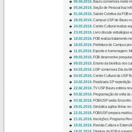
06.04.2016.
Bauru comemora neste mês
05.04.2016.
Seção de Pessoal traz info
01.04.2016.
Saúde Coletiva da FOB es
28.03.2016.
Campus USP de Bauru na l
24.03.2016.
Centro Cultural realiza ex
23.03.2016.
Livro discute estratégias e
18.03.2016.
FOB realiza tratamento res
18.03.2016.
Prefeitura do Campus pro
11.03.2016.
Esporte e homenagem: Mul
09.03.2016.
FOB desenvolve pesquisa 
09.03.2016.
Ensino da bioética nos cu
04.03.2016.
USP comemora Dia da Mulh
04.03.2016.
Centro Cultural da USP Bau
24.02.2016.
Realizada 32ª expedição
22.02.2016.
TV USP Bauru estreia nov
03.02.2016.
Programação de volta às 
03.02.2016.
FOB/USP sedia Encontro de
29.01.2016.
Ginástica agitou férias no
22.01.2016.
FOB/USP prepara matrícula
21.01.2016.
Inscrições: Programa Rev
19.01.2016.
Revista Cultura e Extensão
18.01.2016.
Diretora da FOB é superi