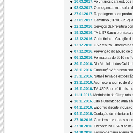
10.03.2017.
Voluntários para estudos n
02.02.2017.
Começam as matrículas 
27.01.2017.
Reportagem acompanha e
27.01.2017.
Centrinho (HRAC-USP) lanç
22.12.2016.
Serviços da Prefeitura com
19.12.2016.
TV USP Bauru premiada c
13.12.2016.
Cerimônia de Colação de
12.12.2016.
USP realiza Ginástica nas
07.12.2016.
Prevenção do abuso de dr
06.12.2016.
Formaturas de 2016 no Te
29.11.2016.
Dia Municipal dos Cuidado
28.11.2016.
Graduação A é a nova cam
25.11.2016.
Natal é tema de exposição 
23.11.2016.
Acontece Encontro de Bios
16.11.2016.
TV USP Bauru é finalista em
11.11.2016.
Medalhista da Olimpíada 
10.11.2016.
Orto e Odontopediatria sã
04.11.2016.
Encontro discute Inclusão
04.11.2016.
Contação de histórias é te
27.10.2016.
Com temas variados acont
27.10.2016.
Encontro na USP discute 
24.10.2016.
Erosão dentária é tema de