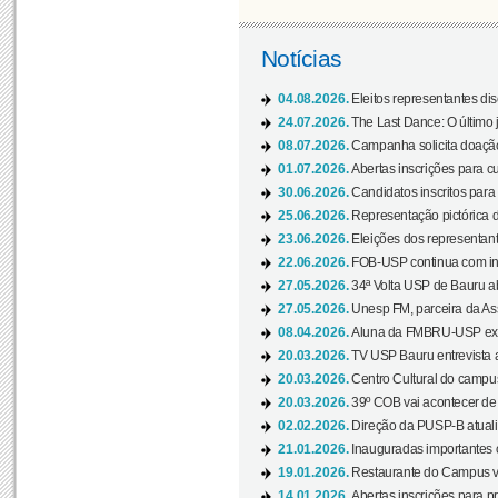
Notícias
04.08.2026.
Eleitos representantes di
24.07.2026.
The Last Dance: O últim
08.07.2026.
Campanha solicita doação 
01.07.2026.
Abertas inscrições para c
30.06.2026.
Candidatos inscritos para 
25.06.2026.
Representação pictórica da
23.06.2026.
Eleições dos representant
22.06.2026.
FOB-USP continua com ins
27.05.2026.
34ª Volta USP de Bauru a
27.05.2026.
Unesp FM, parceira da As
08.04.2026.
Aluna da FMBRU-USP expõe
20.03.2026.
TV USP Bauru entrevista a
20.03.2026.
Centro Cultural do campus
20.03.2026.
39º COB vai acontecer de 
02.02.2026.
Direção da PUSP-B atualiz
21.01.2026.
Inauguradas importantes
19.01.2026.
Restaurante do Campus vol
14.01.2026.
Abertas inscrições para p