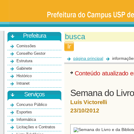
Prefeitura
da
Universidade
de
São
Paulo
-
Bauru
Prefeitura
Comissões
Conselho Gestor
página principal
informaçõe
Estrutura
Gabinete
Conteúdo atualizado
Histórico
Intranet
Semana do Livro
Serviços
Luís Victorelli
Concurso Público
23/10/2012
Esportes
Informática
Licitações e Contratos