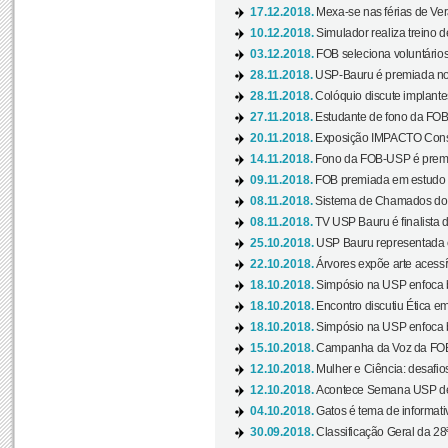
17.12.2018.
Mexa-se nas férias de Ver
10.12.2018.
Simulador realiza treino d
03.12.2018.
FOB seleciona voluntário
28.11.2018.
USP-Bauru é premiada no 
28.11.2018.
Colóquio discute implantes
27.11.2018.
Estudante de fono da FOB
20.11.2018.
Exposição IMPACTO Consc
14.11.2018.
Fono da FOB-USP é premia
09.11.2018.
FOB premiada em estudo s
08.11.2018.
Sistema de Chamados do c
08.11.2018.
TV USP Bauru é finalista d
25.10.2018.
USP Bauru representada 
22.10.2018.
Árvores expõe arte acessí
18.10.2018.
Simpósio na USP enfoca b
18.10.2018.
Encontro discutiu Ética e
18.10.2018.
Simpósio na USP enfoca b
15.10.2018.
Campanha da Voz da FOB-
12.10.2018.
Mulher e Ciência: desafios
12.10.2018.
Acontece Semana USP de 
04.10.2018.
Gatos é tema de informativo
30.09.2018.
Classificação Geral da 28