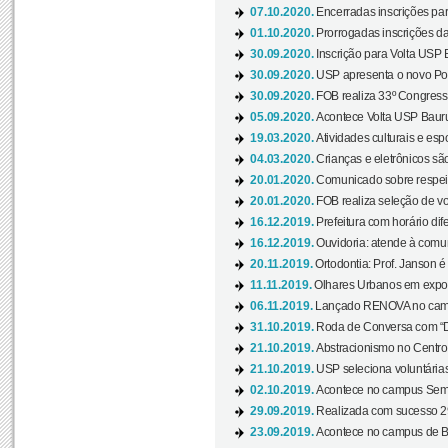
07.10.2020.
Encerradas inscrições par
01.10.2020.
Prorrogadas inscrições da
30.09.2020.
Inscrição para Volta USP B
30.09.2020.
USP apresenta o novo Port
30.09.2020.
FOB realiza 33º Congresso
05.09.2020.
Acontece Volta USP Bauru 
19.03.2020.
Atividades culturais e esp
04.03.2020.
Crianças e eletrônicos sã
20.01.2020.
Comunicado sobre respeit
20.01.2020.
FOB realiza seleção de vol
16.12.2019.
Prefeitura com horário dife
16.12.2019.
Ouvidoria: atende à comu
20.11.2019.
Ortodontia: Prof. Janson é
11.11.2019.
Olhares Urbanos em exposi
06.11.2019.
Lançado RENOVA no camp
31.10.2019.
Roda de Conversa com “Di
21.10.2019.
Abstracionismo no Centro 
21.10.2019.
USP seleciona voluntária
02.10.2019.
Acontece no campus Seman
29.09.2019.
Realizada com sucesso 29
23.09.2019.
Acontece no campus de Ba