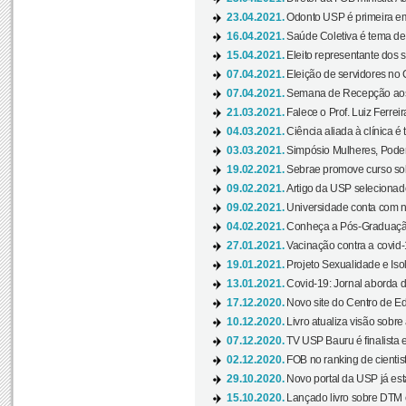
23.04.2021.
Odonto USP é primeira em
16.04.2021.
Saúde Coletiva é tema de
15.04.2021.
Eleito representante dos s
07.04.2021.
Eleição de servidores no 
07.04.2021.
Semana de Recepção aos C
21.03.2021.
Falece o Prof. Luiz Ferreir
04.03.2021.
Ciência aliada à clínica é
03.03.2021.
Simpósio Mulheres, Poder
19.02.2021.
Sebrae promove curso sob
09.02.2021.
Artigo da USP selecionado
09.02.2021.
Universidade conta com nov
04.02.2021.
Conheça a Pós-Graduaçã
27.01.2021.
Vacinação contra a covid-
19.01.2021.
Projeto Sexualidade e Iso
13.01.2021.
Covid-19: Jornal aborda d
17.12.2020.
Novo site do Centro de Ed
10.12.2020.
Livro atualiza visão sobre
07.12.2020.
TV USP Bauru é finalista em
02.12.2020.
FOB no ranking de cientista
29.10.2020.
Novo portal da USP já está
15.10.2020.
Lançado livro sobre DTM e