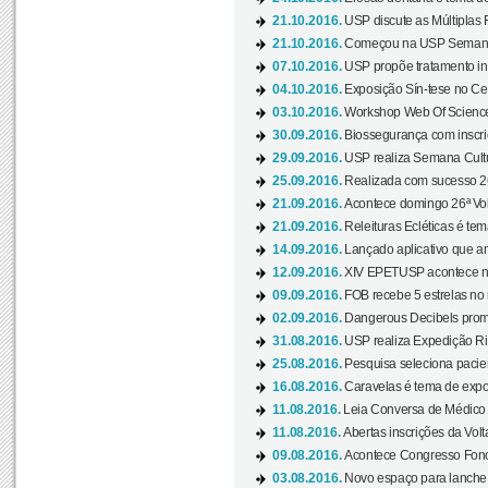
21.10.2016.
USP discute as Múltiplas 
21.10.2016.
Começou na USP Semana C
07.10.2016.
USP propõe tratamento ino
04.10.2016.
Exposição Sín-tese no Cen
03.10.2016.
Workshop Web Of Science
30.09.2016.
Biossegurança com inscriç
29.09.2016.
USP realiza Semana Cultur
25.09.2016.
Realizada com sucesso 26
21.09.2016.
Acontece domingo 26ª Vol
21.09.2016.
Releituras Ecléticas é tem
14.09.2016.
Lançado aplicativo que a
12.09.2016.
XIV EPETUSP acontece n
09.09.2016.
FOB recebe 5 estrelas no r
02.09.2016.
Dangerous Decibels promo
31.08.2016.
USP realiza Expedição Ri
25.08.2016.
Pesquisa seleciona pacie
16.08.2016.
Caravelas é tema de expo
11.08.2016.
Leia Conversa de Médico e 
11.08.2016.
Abertas inscrições da Vol
09.08.2016.
Acontece Congresso Fonoa
03.08.2016.
Novo espaço para lanche 