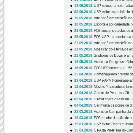
13.06.2018.
USP seleciona voluntárias 
08.06.2018.
USP exibe exposição in l t
30.05.2018.
Arte panô em exibição no C
30.05.2018.
Esporte e solidariedade 
28.05.2018.
FOB suspende aulas de gr
25.05.2018.
FOB-USP apresenta sua no
23.05.2018.
Arte panô em exibição no C
21.05.2018.
Mosaicando é tema de ex
21.05.2018.
Síndrome de Down é tema
16.05.2018.
Acontece Congresso Odont
16.05.2018.
FOB/USP comemorou 56 a
25.04.2018.
Homenageado prefeito ces
23.04.2018.
USP e APM homenageiam D
13.04.2018.
Móveis Plasmados é tema 
12.04.2018.
Centro de Pesquisa Clíni
05.04.2018.
Diretor e vice-diretor da 
04.04.2018.
Cerimônia de posse de dir
23.03.2018.
Acontece Campanha da V
19.03.2018.
FOB recebe doação de eq
15.03.2018.
USP exibe Traços e Toques
15.03.2018.
CIPA da Prefeitura do Camp