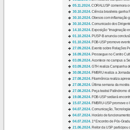
05.11.2024.
CORALUSP comemora os 8
30.10.2024.
Ciência brasileira ganha 
30.10.2024.
Obesos com inflamação ge
30.10.2024.
Comunicado dos Dirigente
14.10.2024.
Exposição “Imaginação em
01.10.2024.
PUSP-B anuncia conclus
01.10.2024.
FOB-USP promove evento O
27.09.2024.
Evento sobre Relações Pe
16.09.2024.
Prossegue no Centro Cultu
03.09.2024.
Acontece no campus a Sem
03.09.2024.
GTH realiza Campanha de D
30.08.2024.
FMBRU realiza a Jornada 
27.08.2024.
Filarmônica realiza apres
27.08.2024.
Última semana da mostra Aq
27.08.2024.
Peça teatral Palíndromo di
19.08.2024.
FOB-USP sediará encontro
15.07.2024.
FMBRU-USP promove o II 
04.07.2024.
Comunicação, Tecnologia
04.07.2024.
Horário de funcionamento
04.07.2024.
1º Encontro de Pós-Gradu
21.06.2024.
Reitor da USP participou 