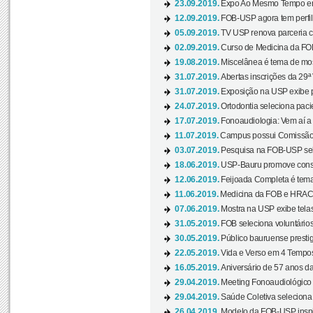
23.09.2019.
Expo Ao Mesmo Tempo em 
12.09.2019.
FOB-USP agora tem perfil 
05.09.2019.
TV USP renova parceria c
02.09.2019.
Curso de Medicina da FOB
19.08.2019.
Miscelânea é tema de mos
31.07.2019.
Abertas inscrições da 29ª
31.07.2019.
Exposição na USP exibe pa
24.07.2019.
Ortodontia seleciona pacie
17.07.2019.
Fonoaudiologia: Vem aí a 
11.07.2019.
Campus possui Comissão 
03.07.2019.
Pesquisa na FOB-USP sele
18.06.2019.
USP-Bauru promove consci
12.06.2019.
Feijoada Completa é tema
11.06.2019.
Medicina da FOB e HRAC 
07.06.2019.
Mostra na USP exibe telas 
31.05.2019.
FOB seleciona voluntário
30.05.2019.
Público bauruense prestig
22.05.2019.
Vida e Verso em 4 Tempos
16.05.2019.
Aniversário de 57 anos d
29.04.2019.
Meeting Fonoaudiológico d
29.04.2019.
Saúde Coletiva seleciona 
26.04.2019.
Modelo da FOB-USP inspir