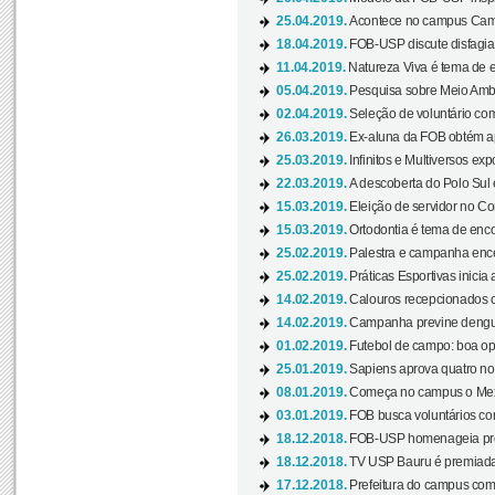
25.04.2019.
Acontece no campus Cam
18.04.2019.
FOB-USP discute disfagia 
11.04.2019.
Natureza Viva é tema de 
05.04.2019.
Pesquisa sobre Meio Ambi
02.04.2019.
Seleção de voluntário com
26.03.2019.
Ex-aluna da FOB obtém a
25.03.2019.
Infinitos e Multiversos ex
22.03.2019.
A descoberta do Polo Sul
15.03.2019.
Eleição de servidor no Co
15.03.2019.
Ortodontia é tema de encon
25.02.2019.
Palestra e campanha ence
25.02.2019.
Práticas Esportivas inicia 
14.02.2019.
Calouros recepcionados 
14.02.2019.
Campanha previne dengue
01.02.2019.
Futebol de campo: boa opçã
25.01.2019.
Sapiens aprova quatro no v
08.01.2019.
Começa no campus o Mexa
03.01.2019.
FOB busca voluntários com
18.12.2018.
FOB-USP homenageia prof
18.12.2018.
TV USP Bauru é premiada 
17.12.2018.
Prefeitura do campus com h