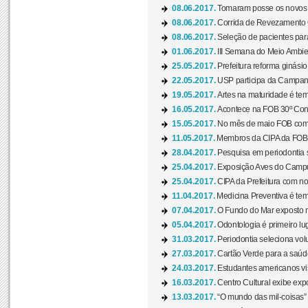
08.06.2017.
Tomaram posse os novos
08.06.2017.
Corrida de Revezamento 
08.06.2017.
Seleção de pacientes para
01.06.2017.
III Semana do Meio Ambie
25.05.2017.
Prefeitura reforma ginási
22.05.2017.
USP participa da Campanh
19.05.2017.
Artes na maturidade é tem
16.05.2017.
Acontece na FOB 30º Cong
15.05.2017.
No mês de maio FOB com
11.05.2017.
Membros da CIPA da FOB
28.04.2017.
Pesquisa em periodontia s
25.04.2017.
Exposição Aves do Campu
25.04.2017.
CIPA da Prefeitura com no
11.04.2017.
Medicina Preventiva é tem
07.04.2017.
O Fundo do Mar exposto no
05.04.2017.
Odontologia é primeiro lu
31.03.2017.
Periodontia seleciona volu
27.03.2017.
Cartão Verde para a saúd
24.03.2017.
Estudantes americanos vis
16.03.2017.
Centro Cultural exibe exp
13.03.2017.
“O mundo das mil-coisas” 