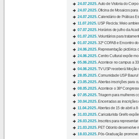
24.07.2025.
Auto de Vistoria do Corpo
24.07.2025.
Oficina de Mosaicos para 
24.07.2025.
Calendário de Práticas Esp
11.07.2025.
USP Recicla: Meio ambient
07.07.2025.
Horários de julho da Acad
01.07.2025.
Voluntários para tratament
01.07.2025.
32º COFAB e Encontro do
24.06.2025.
Representação pictórica d
24.06.2025.
Centro Cultural expõe most
05.06.2025.
Acontece no campus a 33ª
04.06.2025.
TV USP receberá Moção d
28.05.2025.
Comunidade USP Bauru! Ve
23.05.2025.
Abertas inscrições para 
08.05.2025.
Acontece o 38º Congresso
07.05.2025.
Triagem para mulheres com
30.04.2025.
Encerradas as inscrições 
11.04.2025.
Abertas de 15 de abril a 8
31.03.2025.
Caricaturista Greifo expõ
26.03.2025.
Inscritos para representa
21.03.2025.
PET Odonto desenvolve ma
18.03.2025.
Pós-Graduação promove pal