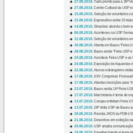
27.09.2018.
Tudo pronto para a 28ª Vo
27.09.2018.
Centro Cultural da USP ex
15.09.2018.
Seleção de voluntários co
15.09.2018.
Expressões exibe 35 traba
14.09.2018.
Simpósio aborda o bem-es
06.09.2018.
Aconteceu na USP Semana 
31.08.2018.
Seleção de voluntários em
30.08.2018.
Aberta em Bauru “Feira US
28.08.2018.
Bauru sedia “Feira USP e as
24.08.2018.
Acontece Feira USP e as Pr
24.08.2018.
Exposição de Aquarelas na
22.08.2018.
Alunos estrangeiros visit
17.08.2018.
XXV Congresso Fonoaudio
17.08.2018.
Abertas inscrições para “In
23.07.2018.
Bauru sedia 16ª Feira USP 
17.07.2018.
Marchetaria é tema de ex
13.07.2018.
Corujas enfeitam Feira USP
13.07.2018.
28ª Volta USP de Bauru a
28.06.2018.
Revista JAOS da FOB-USP
21.06.2018.
Desenhos em exibição na 
20.06.2018.
USP amplia comunicação 
18.06.2018.
Envelhecimento é tema de