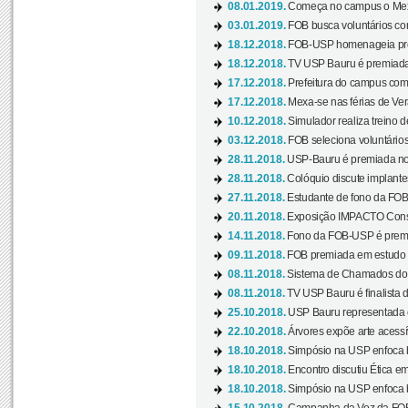
08.01.2019.
Começa no campus o Mexa
03.01.2019.
FOB busca voluntários com
18.12.2018.
FOB-USP homenageia prof
18.12.2018.
TV USP Bauru é premiada 
17.12.2018.
Prefeitura do campus com h
17.12.2018.
Mexa-se nas férias de Ver
10.12.2018.
Simulador realiza treino d
03.12.2018.
FOB seleciona voluntário
28.11.2018.
USP-Bauru é premiada no 
28.11.2018.
Colóquio discute implantes
27.11.2018.
Estudante de fono da FOB
20.11.2018.
Exposição IMPACTO Consc
14.11.2018.
Fono da FOB-USP é premia
09.11.2018.
FOB premiada em estudo s
08.11.2018.
Sistema de Chamados do c
08.11.2018.
TV USP Bauru é finalista d
25.10.2018.
USP Bauru representada 
22.10.2018.
Árvores expõe arte acessí
18.10.2018.
Simpósio na USP enfoca b
18.10.2018.
Encontro discutiu Ética e
18.10.2018.
Simpósio na USP enfoca b