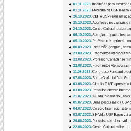
01.11.2023.
Inscrições para Mestrado 
01.11.2023.
Medicina da USP realiza 
26.10.2023.
CBF e USP realizam ação d
25.10.2023.
Aconteceu no campus da 
24.10.2023.
Centro Cultural realiza e
06.10.2023.
Seleção de pacientes para
05.10.2023.
Profª Karin é a primeira m
06.09.2023.
Recessão gengival, como re
23.08.2023.
Fragmentos Atemporais no
22.08.2023.
Professor Canadense minis
22.08.2023.
Fragmentos Atemporais no
11.08.2023.
Congresso Fonoaudiológic
07.08.2023.
Bauru Orofacial Pain Grou
03.08.2023.
Circuito TUSP apresenta t
03.08.2023.
Pesquisa oferece tratamen
21.07.2023.
À Comunidade do Campus
05.07.2023.
Duas pesquisas da USP co
04.07.2023.
Colégio Internacional tem
03.07.2023.
31ª Volta USP Bauru vai a
29.06.2023.
Pesquisa seleciona volunt
22.06.2023.
Centro Cultural exibe mo