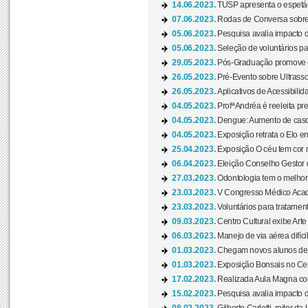
14.06.2023.
TUSP apresenta o espetác
07.06.2023.
Rodas de Conversa sobre
05.06.2023.
Pesquisa avalia impacto d
05.06.2023.
Seleção de voluntários pa
29.05.2023.
Pós-Graduação promove ev
26.05.2023.
Pré-Evento sobre Ultrasso
26.05.2023.
Aplicativos de Acessibilida
04.05.2023.
Profª Andréa é reeleita pr
04.05.2023.
Dengue: Aumento de casos
04.05.2023.
Exposição retrata o Elo ent
25.04.2023.
Exposição O céu tem cor 
06.04.2023.
Eleição Conselho Gestor
27.03.2023.
Odontologia tem o melho
23.03.2023.
V Congresso Médico Acad
23.03.2023.
Voluntários para tratamento
09.03.2023.
Centro Cultural exibe Arte
06.03.2023.
Manejo de via aérea difíci
01.03.2023.
Chegam novos alunos de O
01.03.2023.
Exposição Bonsais no Cent
17.02.2023.
Realizada Aula Magna com 
15.02.2023.
Pesquisa avalia impacto d