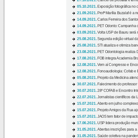
27.10.2021.
Câncer de próstata é tema
05.10.2021.
Exposição fotográfica no
21.09.2021.
Profª Marília Buzalaf é a no
14.09.2021.
Carlos Ferreira dos Santo
14.09.2021.
PET Odonto: Campanha c
03.09.2021.
Volta USP de Bauru será n
25.08.2021.
Segunda edição virtual da 
25.08.2021.
STI atualiza e otimiza ba
23.08.2021.
PET Odontologia realiza 
17.08.2021.
FOB integra Academia Bras
12.08.2021.
Vem aí Congresso e Encont
12.08.2021.
Fonoaudiologia: Cofab e E
05.08.2021.
Projeto da Medicina atend
30.07.2021.
Falecimento do professor
30.07.2021.
28º COFAB e Encontro Inte
22.07.2021.
Jornalistas científicos d
15.07.2021.
Aberto em julho complexo
15.07.2021.
Projeto Amigos da Rua aj
15.07.2021.
JAOS tem fator de impact
17.06.2021.
USP lidera produção mund
31.05.2021.
Abertas inscrições para a
31.05.2021.
Saúde coletiva na pandemi