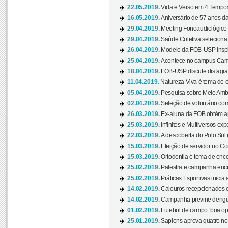
22.05.2019.
Vida e Verso em 4 Tempos
16.05.2019.
Aniversário de 57 anos d
29.04.2019.
Meeting Fonoaudiológico d
29.04.2019.
Saúde Coletiva seleciona 
26.04.2019.
Modelo da FOB-USP inspir
25.04.2019.
Acontece no campus Cam
18.04.2019.
FOB-USP discute disfagia 
11.04.2019.
Natureza Viva é tema de 
05.04.2019.
Pesquisa sobre Meio Ambi
02.04.2019.
Seleção de voluntário com
26.03.2019.
Ex-aluna da FOB obtém a
25.03.2019.
Infinitos e Multiversos ex
22.03.2019.
A descoberta do Polo Sul
15.03.2019.
Eleição de servidor no Co
15.03.2019.
Ortodontia é tema de encon
25.02.2019.
Palestra e campanha ence
25.02.2019.
Práticas Esportivas inicia 
14.02.2019.
Calouros recepcionados 
14.02.2019.
Campanha previne dengue
01.02.2019.
Futebol de campo: boa opçã
25.01.2019.
Sapiens aprova quatro no v