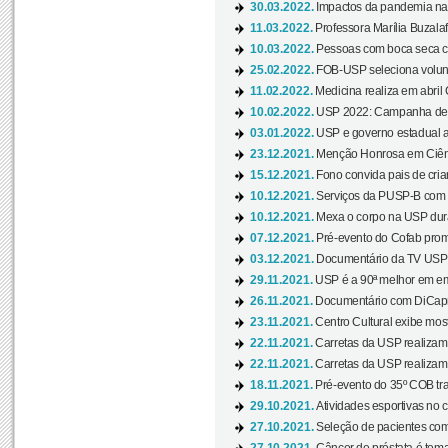
30.03.2022.
Impactos da pandemia na 
11.03.2022.
Professora Marília Buzalaf
10.03.2022.
Pessoas com boca seca co
25.02.2022.
FOB-USP seleciona voluntá
11.02.2022.
Medicina realiza em abril
10.02.2022.
USP 2022: Campanha de 
03.01.2022.
USP e governo estadual a
23.12.2021.
Menção Honrosa em Ciênc
15.12.2021.
Fono convida pais de cria
10.12.2021.
Serviços da PUSP-B com in
10.12.2021.
Mexa o corpo na USP duran
07.12.2021.
Pré-evento do Cofab prom
03.12.2021.
Documentário da TV USP 
29.11.2021.
USP é a 90ª melhor em em
26.11.2021.
Documentário com DiCaprio
23.11.2021.
Centro Cultural exibe most
22.11.2021.
Carretas da USP realizam
22.11.2021.
Carretas da USP realizam
18.11.2021.
Pré-evento do 35º COB tra
29.10.2021.
Atividades esportivas no 
27.10.2021.
Seleção de pacientes com