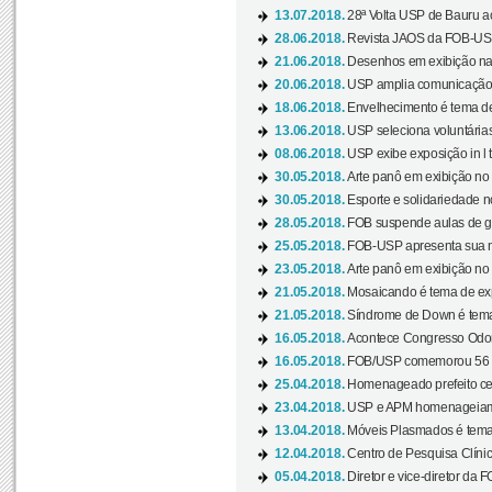
13.07.2018.
28ª Volta USP de Bauru a
28.06.2018.
Revista JAOS da FOB-USP
21.06.2018.
Desenhos em exibição na 
20.06.2018.
USP amplia comunicação 
18.06.2018.
Envelhecimento é tema de
13.06.2018.
USP seleciona voluntárias 
08.06.2018.
USP exibe exposição in l t
30.05.2018.
Arte panô em exibição no C
30.05.2018.
Esporte e solidariedade 
28.05.2018.
FOB suspende aulas de gr
25.05.2018.
FOB-USP apresenta sua no
23.05.2018.
Arte panô em exibição no C
21.05.2018.
Mosaicando é tema de ex
21.05.2018.
Síndrome de Down é tema
16.05.2018.
Acontece Congresso Odont
16.05.2018.
FOB/USP comemorou 56 a
25.04.2018.
Homenageado prefeito ces
23.04.2018.
USP e APM homenageiam D
13.04.2018.
Móveis Plasmados é tema 
12.04.2018.
Centro de Pesquisa Clíni
05.04.2018.
Diretor e vice-diretor da 