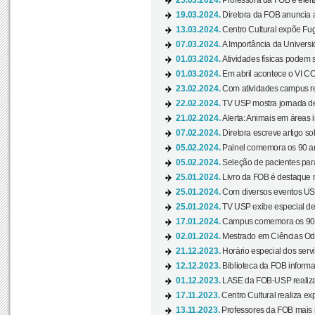
25.03.2024.
Professora da FOB é eleita
19.03.2024.
Diretora da FOB anuncia 
13.03.2024.
Centro Cultural expõe Fug
07.03.2024.
A Importância da Universi
01.03.2024.
Atividades físicas podem 
01.03.2024.
Em abril acontece o VI C
23.02.2024.
Com atividades campus re
22.02.2024.
TV USP mostra jornada de
21.02.2024.
Alerta: Animais em áreas 
07.02.2024.
Diretora escreve artigo s
05.02.2024.
Painel comemora os 90 an
05.02.2024.
Seleção de pacientes para
25.01.2024.
Livro da FOB é destaque 
25.01.2024.
Com diversos eventos US
25.01.2024.
TV USP exibe especial de
17.01.2024.
Campus comemora os 90 
02.01.2024.
Mestrado em Ciências Odo
21.12.2023.
Horário especial dos servi
12.12.2023.
Biblioteca da FOB informa
01.12.2023.
LASE da FOB-USP realiza 
17.11.2023.
Centro Cultural realiza ex
13.11.2023.
Professores da FOB mais i