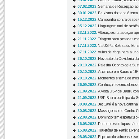
08.02.2023.
Gilberto Carlotti, reitor d
07.02.2023.
Semana de Recepção aos
30.01.2023.
Bruxismo do sono é tema d
15.12.2022.
Campanha contra desperdí
05.12.2022.
Linguagem oral de bebês 
23.11.2022.
Alterações na audição apó
21.11.2022.
Triagem para pessoas com 
17.11.2022.
Na USP a Beleza do Bonsai
07.11.2022.
Aulas de Yoga para aluno
26.10.2022.
Novo site da Ouvidoria d
20.10.2022.
Palestra Odontologia Suste
20.10.2022.
Acontece em Bauru o 19º C
20.10.2022.
Momentos é tema de mostra
26.09.2022.
Conheça os vencedores da
21.09.2022.
A Volta USP de Bauru com
21.09.2022.
USP Bauru participa da S
30.08.2022.
Jet Café é a nova cantina
30.08.2022.
Massageaço no Centro Cul
22.08.2022.
Domingo tem espetáculo d
16.08.2022.
Portadores de lúpus são c
15.08.2022.
Trajetória de Patrícia Pen
08.08.2022.
Espetáculos circenses se