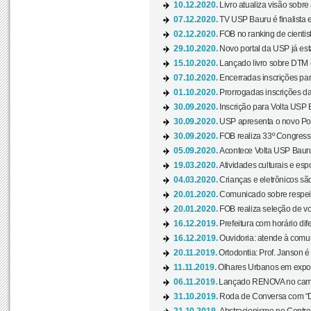
10.12.2020.
Livro atualiza visão sobre
07.12.2020.
TV USP Bauru é finalista em
02.12.2020.
FOB no ranking de cientista
29.10.2020.
Novo portal da USP já está
15.10.2020.
Lançado livro sobre DTM e
07.10.2020.
Encerradas inscrições par
01.10.2020.
Prorrogadas inscrições da
30.09.2020.
Inscrição para Volta USP B
30.09.2020.
USP apresenta o novo Port
30.09.2020.
FOB realiza 33º Congresso
05.09.2020.
Acontece Volta USP Bauru 
19.03.2020.
Atividades culturais e esp
04.03.2020.
Crianças e eletrônicos sã
20.01.2020.
Comunicado sobre respeit
20.01.2020.
FOB realiza seleção de vol
16.12.2019.
Prefeitura com horário dife
16.12.2019.
Ouvidoria: atende à comu
20.11.2019.
Ortodontia: Prof. Janson é
11.11.2019.
Olhares Urbanos em exposi
06.11.2019.
Lançado RENOVA no camp
31.10.2019.
Roda de Conversa com “Di