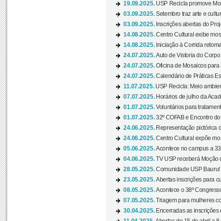
19.09.2025.
USP Recicla promove Most
03.09.2025.
Setembro traz arte e cultu
03.09.2025.
Inscrições abertas do Pro
14.08.2025.
Centro Cultural exibe mos
14.08.2025.
Iniciação à Corrida retoma 
24.07.2025.
Auto de Vistoria do Corpo
24.07.2025.
Oficina de Mosaicos para 
24.07.2025.
Calendário de Práticas Esp
11.07.2025.
USP Recicla: Meio ambient
07.07.2025.
Horários de julho da Acad
01.07.2025.
Voluntários para tratament
01.07.2025.
32º COFAB e Encontro do
24.06.2025.
Representação pictórica d
24.06.2025.
Centro Cultural expõe most
05.06.2025.
Acontece no campus a 33ª
04.06.2025.
TV USP receberá Moção d
28.05.2025.
Comunidade USP Bauru! Ve
23.05.2025.
Abertas inscrições para 
08.05.2025.
Acontece o 38º Congresso
07.05.2025.
Triagem para mulheres com
30.04.2025.
Encerradas as inscrições 