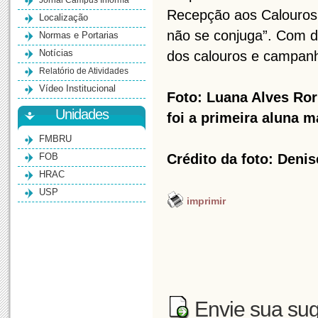
Jornal Campus Informa
Recepção aos Calouros
Localização
não se conjuga”. Com d
Normas e Portarias
Notícias
dos calouros e campanh
Relatório de Atividades
Vídeo Institucional
Foto: Luana Alves Ror
Unidades
foi a primeira aluna 
FMBRU
FOB
Crédito da foto: Den
HRAC
USP
imprimir
Envie sua sug