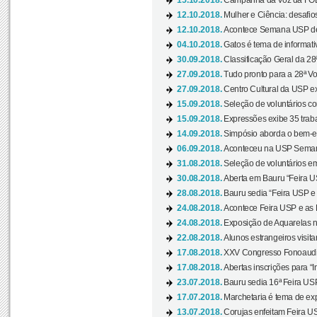
15.10.2018.
Campanha da Voz da FOB-
12.10.2018.
Mulher e Ciência: desafios
12.10.2018.
Acontece Semana USP de 
04.10.2018.
Gatos é tema de informativo
30.09.2018.
Classificação Geral da 28
27.09.2018.
Tudo pronto para a 28ª Vo
27.09.2018.
Centro Cultural da USP ex
15.09.2018.
Seleção de voluntários co
15.09.2018.
Expressões exibe 35 traba
14.09.2018.
Simpósio aborda o bem-es
06.09.2018.
Aconteceu na USP Semana 
31.08.2018.
Seleção de voluntários em
30.08.2018.
Aberta em Bauru “Feira US
28.08.2018.
Bauru sedia “Feira USP e as
24.08.2018.
Acontece Feira USP e as Pr
24.08.2018.
Exposição de Aquarelas na
22.08.2018.
Alunos estrangeiros visit
17.08.2018.
XXV Congresso Fonoaudio
17.08.2018.
Abertas inscrições para “In
23.07.2018.
Bauru sedia 16ª Feira USP 
17.07.2018.
Marchetaria é tema de ex
13.07.2018.
Corujas enfeitam Feira USP