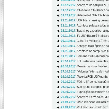
18.12.2017.
Serviços da Prefeitura com
12.12.2017.
Acontece no campus IV En
01.12.2017.
CIPA da PUSP-B lança pág
01.12.2017.
Bateria da FOB-USP homen
22.11.2017.
USP lidera ranking de emp
22.11.2017.
Acontece palestra sobre p
22.11.2017.
Trabalhos expostos na mos
09.11.2017.
TV USP Bauru é finalista em
09.11.2017.
Curso de Medicina é segun
07.11.2017.
Serviços mais ágeis no c
01.11.2017.
Acontece no campus da US
01.11.2017.
Semana Cultural conta co
25.10.2017.
FOB seleciona pacientes p
20.10.2017.
Desvendando a Saúde com
17.10.2017.
“Volumes” é tema de mostr
16.10.2017.
Tese da FOB-USP ganha 
09.10.2017.
FOB-USP conquista prêmio
06.10.2017.
Sociedade Europeia premi
06.10.2017.
Exposição de camisetas d
29.09.2017.
Acontece Semana da Músi
29.09.2017.
USP seleciona voluntários
27.09.2017.
PET discute cuidado com p