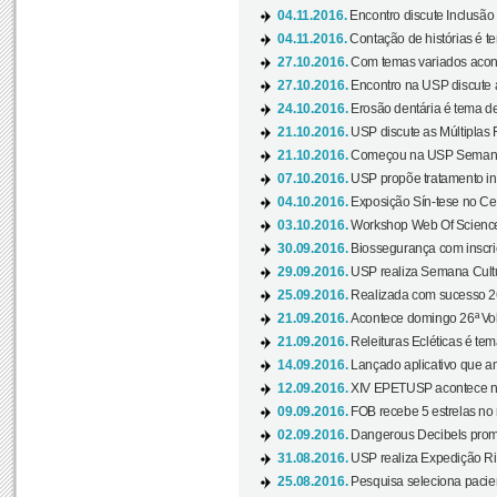
04.11.2016.
Encontro discute Inclusão
04.11.2016.
Contação de histórias é te
27.10.2016.
Com temas variados acont
27.10.2016.
Encontro na USP discute 
24.10.2016.
Erosão dentária é tema de
21.10.2016.
USP discute as Múltiplas 
21.10.2016.
Começou na USP Semana C
07.10.2016.
USP propõe tratamento ino
04.10.2016.
Exposição Sín-tese no Cen
03.10.2016.
Workshop Web Of Science
30.09.2016.
Biossegurança com inscriç
29.09.2016.
USP realiza Semana Cultur
25.09.2016.
Realizada com sucesso 26
21.09.2016.
Acontece domingo 26ª Vol
21.09.2016.
Releituras Ecléticas é tem
14.09.2016.
Lançado aplicativo que a
12.09.2016.
XIV EPETUSP acontece n
09.09.2016.
FOB recebe 5 estrelas no r
02.09.2016.
Dangerous Decibels promo
31.08.2016.
USP realiza Expedição Ri
25.08.2016.
Pesquisa seleciona pacie