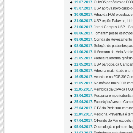
19.07.2017.
O JAOS periódico da FOB d
05.07.2017.
USP aprova novo curso de
30.06.2017.
Artigo da FOB é destaque e
21.06.2017.
USP expõe Palavras, Linh
21.06.2017.
Jornal Campus USP – Baur
08.06.2017.
Tomaram posse os novos
08.06.2017.
Corrida de Revezamento 
08.06.2017.
Seleção de pacientes para
01.06.2017.
III Semana do Meio Ambie
25.05.2017.
Prefeitura reforma ginási
22.05.2017.
USP participa da Campanh
19.05.2017.
Artes na maturidade é tem
16.05.2017.
Acontece na FOB 30º Cong
15.05.2017.
No mês de maio FOB com
11.05.2017.
Membros da CIPA da FOB
28.04.2017.
Pesquisa em periodontia s
25.04.2017.
Exposição Aves do Campu
25.04.2017.
CIPA da Prefeitura com no
11.04.2017.
Medicina Preventiva é tem
07.04.2017.
O Fundo do Mar exposto no
05.04.2017.
Odontologia é primeiro lu