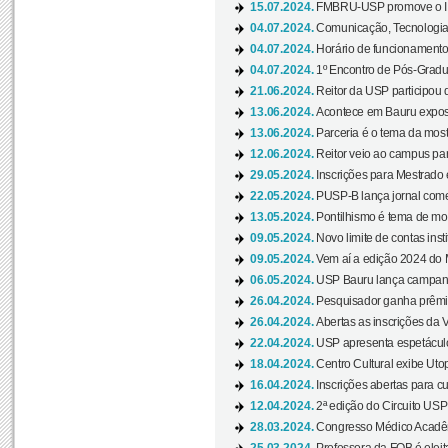
15.07.2024.
FMBRU-USP promove o II 
04.07.2024.
Comunicação, Tecnologia
04.07.2024.
Horário de funcionamento
04.07.2024.
1º Encontro de Pós-Gradu
21.06.2024.
Reitor da USP participou 
13.06.2024.
Acontece em Bauru exposi
13.06.2024.
Parceria é o tema da mostr
12.06.2024.
Reitor veio ao campus para
29.05.2024.
Inscrições para Mestrado
22.05.2024.
PUSP-B lança jornal come
13.05.2024.
Pontilhismo é tema de most
09.05.2024.
Novo limite de contas ins
09.05.2024.
Vem aí a edição 2024 do 
06.05.2024.
USP Bauru lança campanha
26.04.2024.
Pesquisador ganha prêmio 
26.04.2024.
Abertas as inscrições da 
22.04.2024.
USP apresenta espetáculo
18.04.2024.
Centro Cultural exibe Utop
16.04.2024.
Inscrições abertas para 
12.04.2024.
2ª edição do Circuito USP
28.03.2024.
Congresso Médico Acadêm