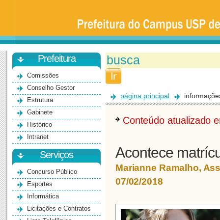
Prefeitura
da
Universidade
de
São
Paulo
-
Bauru
Prefeitura
Comissões
Conselho Gestor
página principal
informaçõe
Estrutura
Gabinete
Conteúdo atualizado
Histórico
Intranet
Acontece matrícu
Serviços
Marianne Ramalho, As
Concurso Público
07/02/2018
Esportes
Informática
Licitações e Contratos