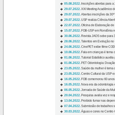
05.08.2022.
Inscrições abertas para a 
29.07.2022.
XXI Meeting Acadêmico do
29.07.2022.
Abertas inscrições da 30ª
29.07.2022.
USP realiza Ciência Abert
22.07.2022.
Oficina de Elaboração de 
15.07.2022.
FOB-USP em Rondônia rea
30.06.2022.
Revista JAOS sobe para 3
28.06.2022.
Talentos em Evolução no C
24.06.2022.
CinePET exibe filme CODA 
10.06.2022.
Fala em crianças é tema d
01.06.2022.
Tutorial Estatístico auxilia
01.06.2022.
PET Odontologia: Doação
23.05.2022.
Saúde da mulher é tema d
23.05.2022.
Centro Cultural da USP ex
16.05.2022.
FOB comemorou 60 anos c
16.05.2022.
Nova era da odontologia é
06.05.2022.
Jornada de Saúde da Mulhe
20.04.2022.
Pesquisa avalia voz e res
13.04.2022.
Proibido fumar nas depen
07.04.2022.
Submissão de trabalhos s
30.03.2022.
Águas e cores no Centro C