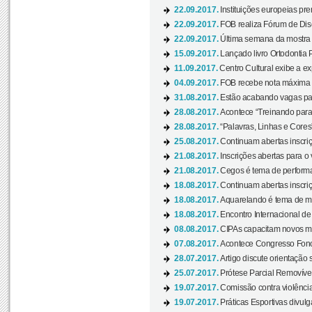
22.09.2017.
Instituições europeias pre
22.09.2017.
FOB realiza Fórum de Dis
22.09.2017.
Última semana da mostra “
15.09.2017.
Lançado livro Ortodontia 
11.09.2017.
Centro Cultural exibe a ex
04.09.2017.
FOB recebe nota máxima d
31.08.2017.
Estão acabando vagas par
28.08.2017.
Acontece “Treinando para 
28.08.2017.
“Palavras, Linhas e Cores
25.08.2017.
Continuam abertas inscriç
21.08.2017.
Inscrições abertas para o 
21.08.2017.
Cegos é tema de performa
18.08.2017.
Continuam abertas inscriç
18.08.2017.
Aquarelando é tema de mos
18.08.2017.
Encontro Internacional de 
08.08.2017.
CIPAs capacitam novos m
07.08.2017.
Acontece Congresso Fonoa
28.07.2017.
Artigo discute orientação 
25.07.2017.
Prótese Parcial Removível
19.07.2017.
Comissão contra violênci
19.07.2017.
Práticas Esportivas divulg