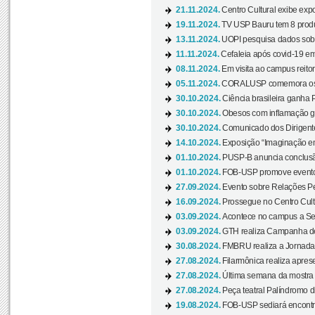
21.11.2024.
Centro Cultural exibe expo
19.11.2024.
TV USP Bauru tem 8 produçõ
13.11.2024.
UOPI pesquisa dados sobre
11.11.2024.
Cefaleia após covid-19 em
08.11.2024.
Em visita ao campus reitor
05.11.2024.
CORALUSP comemora os 8
30.10.2024.
Ciência brasileira ganha 
30.10.2024.
Obesos com inflamação ge
30.10.2024.
Comunicado dos Dirigente
14.10.2024.
Exposição “Imaginação em
01.10.2024.
PUSP-B anuncia conclus
01.10.2024.
FOB-USP promove evento O
27.09.2024.
Evento sobre Relações Pe
16.09.2024.
Prossegue no Centro Cultu
03.09.2024.
Acontece no campus a Sem
03.09.2024.
GTH realiza Campanha de D
30.08.2024.
FMBRU realiza a Jornada 
27.08.2024.
Filarmônica realiza apres
27.08.2024.
Última semana da mostra Aq
27.08.2024.
Peça teatral Palíndromo di
19.08.2024.
FOB-USP sediará encontro