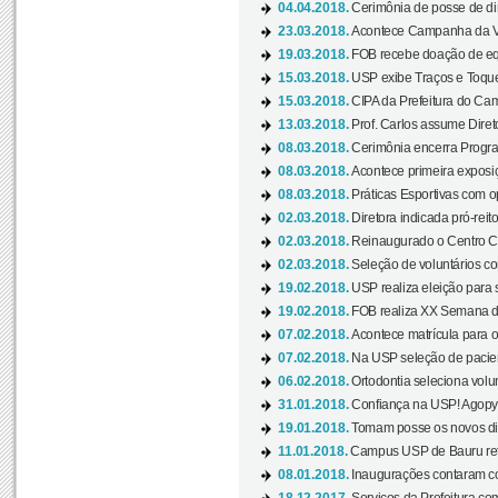
04.04.2018.
Cerimônia de posse de dir
23.03.2018.
Acontece Campanha da V
19.03.2018.
FOB recebe doação de eq
15.03.2018.
USP exibe Traços e Toques
15.03.2018.
CIPA da Prefeitura do Camp
13.03.2018.
Prof. Carlos assume Diret
08.03.2018.
Cerimônia encerra Progra
08.03.2018.
Acontece primeira exposiçã
08.03.2018.
Práticas Esportivas com o
02.03.2018.
Diretora indicada pró-reito
02.03.2018.
Reinaugurado o Centro Cu
02.03.2018.
Seleção de voluntários co
19.02.2018.
USP realiza eleição para 
19.02.2018.
FOB realiza XX Semana d
07.02.2018.
Acontece matrícula para o
07.02.2018.
Na USP seleção de pacie
06.02.2018.
Ortodontia seleciona volun
31.01.2018.
Confiança na USP! Agopya
19.01.2018.
Tomam posse os novos dir
11.01.2018.
Campus USP de Bauru reto
08.01.2018.
Inaugurações contaram com