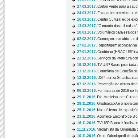
31.03.2017.
Periodontia seleciona volu
27.03.2017.
Cartão Verde para a saúd
24.03.2017.
Estudantes americanos vis
16.03.2017.
Centro Cultural exibe exp
13.03.2017.
“O mundo das mil-coisas” 
10.03.2017.
Voluntários para estudos n
02.02.2017.
Começam as matrículas 
27.01.2017.
Reportagem acompanha e
27.01.2017.
Centrinho (HRAC-USP) lanç
22.12.2016.
Serviços da Prefeitura com
19.12.2016.
TV USP Bauru premiada c
13.12.2016.
Cerimônia de Colação de
12.12.2016.
USP realiza Ginástica nas
07.12.2016.
Prevenção do abuso de dr
06.12.2016.
Formaturas de 2016 no Te
29.11.2016.
Dia Municipal dos Cuidado
28.11.2016.
Graduação A é a nova cam
25.11.2016.
Natal é tema de exposição 
23.11.2016.
Acontece Encontro de Bios
16.11.2016.
TV USP Bauru é finalista em
11.11.2016.
Medalhista da Olimpíada 
10.11.2016.
Orto e Odontopediatria sã