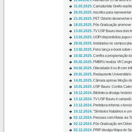
11.04.2025.
Abertas de 15 de abril a 8
31.03.2025.
Caricaturista Greifo expõ
26.03.2025.
Inscritos para representa
21.03.2025.
PET Odonto desenvolve ma
18.03.2025.
Pós-Graduação promove pal
13.03.2025.
TV USP Bauru leva dois tr
13.03.2025.
UOPI disponibiliza jogos 
28.02.2025.
Instaladas no campus pla
13.02.2025.
Fono lança e-book sobre de
10.02.2025.
Confira a programação d
05.02.2025.
FMBRU realiza VII Congr
04.02.2025.
Obesidade II ou III com i
20.01.2025.
Restaurante Universitário
14.01.2025.
Câmara aprova Moção de 
10.01.2025.
USP Bauru: Confira Calend
19.12.2024.
Biblioteca divulga horári
13.12.2024.
TV USP Bauru é campeã em 
13.12.2024.
Prefeitura informa o funci
10.12.2024.
"Símbolos Natalinos e um N
02.12.2024.
Pessoas com Afasia via Te
02.12.2024.
Pós-Graduação em Odonto
02.12.2024.
PRIP divulga Mapa de Saú