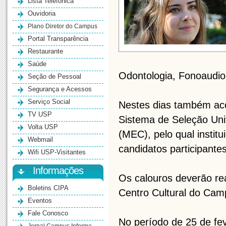
Lista Telefônica
Ouvidoria
Plano Diretor do Campus
Portal Transparência
Restaurante
Saúde
Odontologia, Fonoaudiol
Seção de Pessoal
Segurança e Acessos
Serviço Social
Nestes dias também aco
TV USP
Sistema de Seleção Unif
Volta USP
(MEC), pelo qual instit
Webmail
candidatos participant
Wifi USP-Visitantes
Informações
Os calouros deverão rea
Boletins CIPA
Centro Cultural do Cam
Eventos
Fale Conosco
No período de 25 de fe