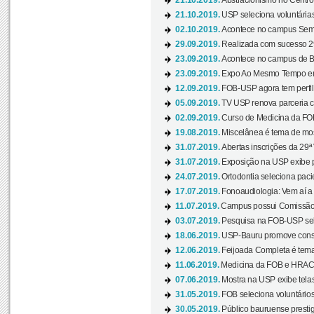
21.10.2019.
Abstracionismo no Centro 
21.10.2019.
USP seleciona voluntária
02.10.2019.
Acontece no campus Seman
29.09.2019.
Realizada com sucesso 29
23.09.2019.
Acontece no campus de Ba
23.09.2019.
Expo Ao Mesmo Tempo em 
12.09.2019.
FOB-USP agora tem perfil 
05.09.2019.
TV USP renova parceria c
02.09.2019.
Curso de Medicina da FOB
19.08.2019.
Miscelânea é tema de mos
31.07.2019.
Abertas inscrições da 29ª
31.07.2019.
Exposição na USP exibe pa
24.07.2019.
Ortodontia seleciona pacie
17.07.2019.
Fonoaudiologia: Vem aí a 
11.07.2019.
Campus possui Comissão 
03.07.2019.
Pesquisa na FOB-USP sele
18.06.2019.
USP-Bauru promove consci
12.06.2019.
Feijoada Completa é tema
11.06.2019.
Medicina da FOB e HRAC 
07.06.2019.
Mostra na USP exibe telas 
31.05.2019.
FOB seleciona voluntário
30.05.2019.
Público bauruense prestig