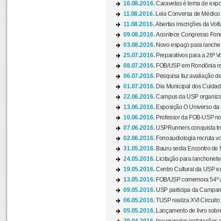
16.08.2016.
Caravelas é tema de expo
11.08.2016.
Leia Conversa de Médico e 
11.08.2016.
Abertas inscrições da Vol
09.08.2016.
Acontece Congresso Fonoa
03.08.2016.
Novo espaço para lanche 
25.07.2016.
Preparativos para a 26ª V
08.07.2016.
FOB/USP em Rondônia real
06.07.2016.
Pesquisa faz avaliação de
01.07.2016.
Dia Municipal dos Cuidado
22.06.2016.
Campus da USP organiza "
13.06.2016.
Exposição O Universo da C
10.06.2016.
Professor da FOB-USP no
07.06.2016.
USPRunners conquista tro
02.06.2016.
Fonoaudiologia recruta vo
31.05.2016.
Bauru sedia Encontro de M
24.05.2016.
Licitação para lanchonet
19.05.2016.
Centro Cultural da USP ex
13.05.2016.
FOB/USP comemora 54º an
09.05.2016.
USP participa da Campanh
06.05.2016.
TUSP realiza XVI Circuito
05.05.2016.
Lançamento de livro sobr