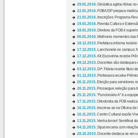
29.01.2016.
Ginástica agitou férias no
22.01.2016.
FOB/USP prepara matrícula
21.01.2016.
Inscrições: Programa Rev
19.01.2016.
Revista Cultura e Extensão
18.01.2016.
Diretora da FOB é superi
06.01.2016.
Melhores momentos das f
18.12.2015.
Prefeitura informa horário 
17.12.2015.
Lanchonete no campus: Nov
17.12.2015.
Kit Escovinha recebe Prêm
09.12.2015.
Docentes são destaques e
03.12.2015.
Drª. Fidela recebe título 
01.12.2015.
Professora recebe Prêmio 
26.11.2015.
Eleição para servidores no
26.11.2015.
Prossegue seleção para tr
25.11.2015.
"Funcionário A" é a equip
17.11.2015.
Ortodontia da FOB realiza 
16.11.2015.
Inscreva-se na Oficina de
16.11.2015.
Centro Cultural expõe Vive
13.11.2015.
Venha torcer! Semifinal 
04.11.2015.
Sipat encerra com relações
28.10.2015.
Docente destaca-se em con