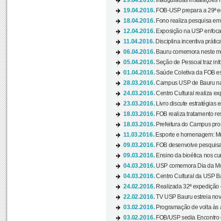
29.04.2016.
Inauguradas instalações 
19.04.2016.
FOB-USP prepara a 29ª e
18.04.2016.
Fono realiza pesquisa em m
12.04.2016.
Exposição na USP enfoca u
11.04.2016.
Disciplina incentiva prática
06.04.2016.
Bauru comemora neste mês
05.04.2016.
Seção de Pessoal traz info
01.04.2016.
Saúde Coletiva da FOB es
28.03.2016.
Campus USP de Bauru na l
24.03.2016.
Centro Cultural realiza ex
23.03.2016.
Livro discute estratégias e
18.03.2016.
FOB realiza tratamento res
18.03.2016.
Prefeitura do Campus pro
11.03.2016.
Esporte e homenagem: Mul
09.03.2016.
FOB desenvolve pesquisa 
09.03.2016.
Ensino da bioética nos cu
04.03.2016.
USP comemora Dia da Mulh
04.03.2016.
Centro Cultural da USP Bau
24.02.2016.
Realizada 32ª expedição
22.02.2016.
TV USP Bauru estreia nov
03.02.2016.
Programação de volta às 
03.02.2016.
FOB/USP sedia Encontro de