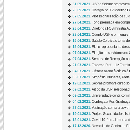
31.05.2021.
USP e Sebrae promovem 
20.05.2021.
Disfagia no XV Meeting F
07.05.2021.
Profissionalização de cuid
27.04.2021.
Fono premiada em congress
23.04.2021.
Diretor da FOB ministra A
23.04.2021.
Odonto USP é primeira em
16.04.2021.
Saúde Coletiva é tema de
15.04.2021.
Eleito representante dos s
07.04.2021.
Eleição de servidores no 
07.04.2021.
Semana de Recepção aos C
21.03.2021.
Falece o Prof. Luiz Ferreir
04.03.2021.
Ciência aliada à clínica é
03.03.2021.
Simpósio Mulheres, Poder
19.02.2021.
Sebrae promove curso sob
09.02.2021.
Artigo da USP selecionado
09.02.2021.
Universidade conta com nov
04.02.2021.
Conheça a Pós-Graduaçã
27.01.2021.
Vacinação contra a covid-
19.01.2021.
Projeto Sexualidade e Iso
13.01.2021.
Covid-19: Jornal aborda d
17.12.2020.
Novo site do Centro de Ed