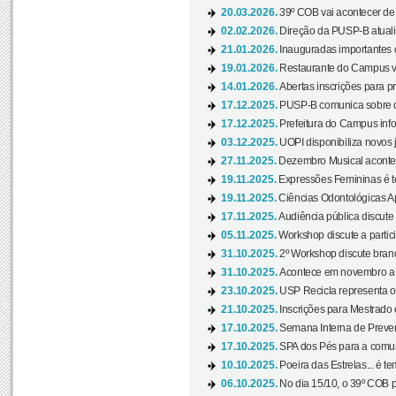
20.03.2026.
39º COB vai acontecer de 
02.02.2026.
Direção da PUSP-B atualiz
21.01.2026.
Inauguradas importantes
19.01.2026.
Restaurante do Campus vol
14.01.2026.
Abertas inscrições para p
17.12.2025.
PUSP-B comunica sobre de
17.12.2025.
Prefeitura do Campus info
03.12.2025.
UOPI disponibiliza novos 
27.11.2025.
Dezembro Musical acontec
19.11.2025.
Expressões Femininas é te
19.11.2025.
Ciências Odontológicas Ap
17.11.2025.
Audiência pública discute
05.11.2025.
Workshop discute a partic
31.10.2025.
2º Workshop discute branq
31.10.2025.
Acontece em novembro a 
23.10.2025.
USP Recicla representa 
21.10.2025.
Inscrições para Mestrado
17.10.2025.
Semana Interna de Preven
17.10.2025.
SPA dos Pés para a comuni
10.10.2025.
Poeira das Estrelas... é t
06.10.2025.
No dia 15/10, o 39º COB 