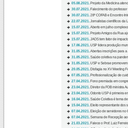
05.08.2021.
Projeto da Medicina atend
30.07.2021.
Falecimento do professor
30.07.2021.
28º COFAB e Encontro Inte
22.07.2021.
Jornalistas científicos d
15.07.2021.
Aberto em julho complexo
15.07.2021.
Projeto Amigos da Rua aj
15.07.2021.
JAOS tem fator de impact
17.06.2021.
USP lidera produção mund
31.05.2021.
Abertas inscrições para a
31.05.2021.
Saúde coletiva na pandemi
31.05.2021.
USP e Sebrae promovem 
20.05.2021.
Disfagia no XV Meeting F
07.05.2021.
Profissionalização de cuid
27.04.2021.
Fono premiada em congress
23.04.2021.
Diretor da FOB ministra A
23.04.2021.
Odonto USP é primeira em
16.04.2021.
Saúde Coletiva é tema de
15.04.2021.
Eleito representante dos s
07.04.2021.
Eleição de servidores no 
07.04.2021.
Semana de Recepção aos C
21.03.2021.
Falece o Prof. Luiz Ferreir