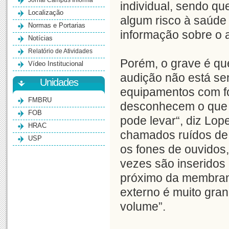
Jornal Campus Informa
individual, sendo q
Localização
algum risco à saúde 
Normas e Portarias
informação sobre o 
Notícias
Relatório de Atividades
Porém, o grave é q
Vídeo Institucional
audição não está se
Unidades
equipamentos com fo
FMBRU
desconhecem o que é 
FOB
pode levar“, diz Lop
HRAC
chamados ruídos de 
USP
os fones de ouvidos,
vezes são inseridos d
próximo da membrana
externo é muito gran
volume”.