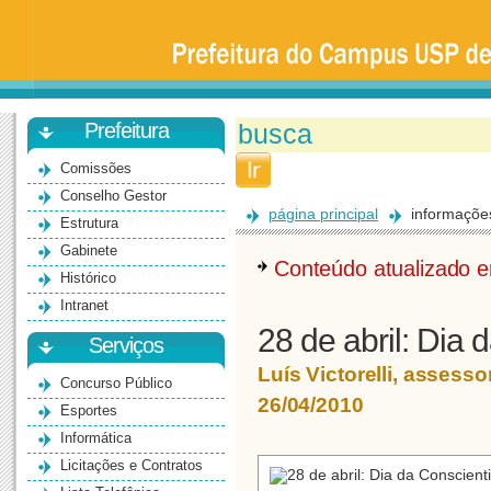
Prefeitura
da
Universidade
de
São
Paulo
-
Bauru
Prefeitura
Comissões
Conselho Gestor
página principal
informaçõe
Estrutura
Gabinete
Conteúdo atualizado
Histórico
Intranet
28 de abril: Dia
Serviços
Luís Victorelli, asses
Concurso Público
26/04/2010
Esportes
Informática
Licitações e Contratos