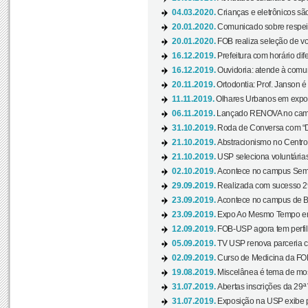
04.03.2020.
Crianças e eletrônicos sã
20.01.2020.
Comunicado sobre respeit
20.01.2020.
FOB realiza seleção de vol
16.12.2019.
Prefeitura com horário dife
16.12.2019.
Ouvidoria: atende à comu
20.11.2019.
Ortodontia: Prof. Janson é
11.11.2019.
Olhares Urbanos em exposi
06.11.2019.
Lançado RENOVA no camp
31.10.2019.
Roda de Conversa com “Di
21.10.2019.
Abstracionismo no Centro 
21.10.2019.
USP seleciona voluntária
02.10.2019.
Acontece no campus Seman
29.09.2019.
Realizada com sucesso 29
23.09.2019.
Acontece no campus de Ba
23.09.2019.
Expo Ao Mesmo Tempo em 
12.09.2019.
FOB-USP agora tem perfil 
05.09.2019.
TV USP renova parceria c
02.09.2019.
Curso de Medicina da FOB
19.08.2019.
Miscelânea é tema de mos
31.07.2019.
Abertas inscrições da 29ª
31.07.2019.
Exposição na USP exibe pa