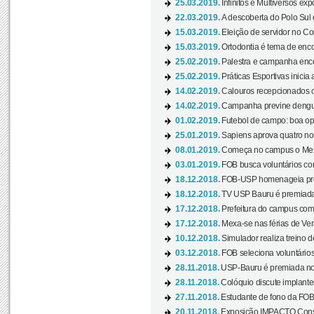
25.03.2019.
Infinitos e Multiversos ex
22.03.2019.
A descoberta do Polo Sul
15.03.2019.
Eleição de servidor no Co
15.03.2019.
Ortodontia é tema de encon
25.02.2019.
Palestra e campanha ence
25.02.2019.
Práticas Esportivas inicia 
14.02.2019.
Calouros recepcionados 
14.02.2019.
Campanha previne dengue
01.02.2019.
Futebol de campo: boa opçã
25.01.2019.
Sapiens aprova quatro no v
08.01.2019.
Começa no campus o Mexa
03.01.2019.
FOB busca voluntários com
18.12.2018.
FOB-USP homenageia prof
18.12.2018.
TV USP Bauru é premiada 
17.12.2018.
Prefeitura do campus com h
17.12.2018.
Mexa-se nas férias de Ver
10.12.2018.
Simulador realiza treino d
03.12.2018.
FOB seleciona voluntário
28.11.2018.
USP-Bauru é premiada no 
28.11.2018.
Colóquio discute implantes
27.11.2018.
Estudante de fono da FOB
20.11.2018.
Exposição IMPACTO Consc