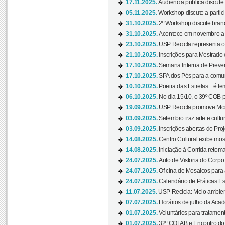
17.11.2025.
Audiência pública discute
05.11.2025.
Workshop discute a partic
31.10.2025.
2º Workshop discute branq
31.10.2025.
Acontece em novembro a 
23.10.2025.
USP Recicla representa 
21.10.2025.
Inscrições para Mestrado
17.10.2025.
Semana Interna de Preven
17.10.2025.
SPA dos Pés para a comuni
10.10.2025.
Poeira das Estrelas... é t
06.10.2025.
No dia 15/10, o 39º COB 
19.09.2025.
USP Recicla promove Most
03.09.2025.
Setembro traz arte e cultu
03.09.2025.
Inscrições abertas do Pro
14.08.2025.
Centro Cultural exibe mos
14.08.2025.
Iniciação à Corrida retoma 
24.07.2025.
Auto de Vistoria do Corpo
24.07.2025.
Oficina de Mosaicos para 
24.07.2025.
Calendário de Práticas Esp
11.07.2025.
USP Recicla: Meio ambient
07.07.2025.
Horários de julho da Acad
01.07.2025.
Voluntários para tratament
01.07.2025.
32º COFAB e Encontro do