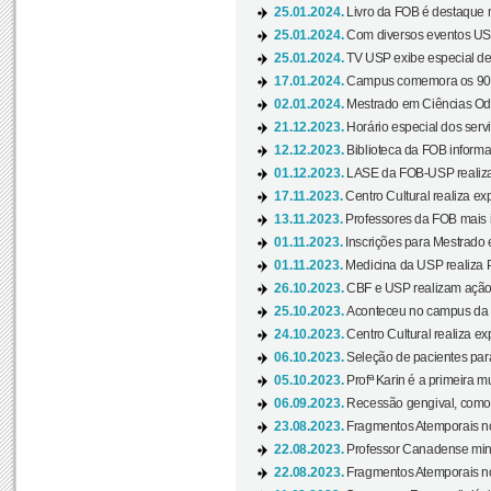
25.01.2024.
Livro da FOB é destaque 
25.01.2024.
Com diversos eventos US
25.01.2024.
TV USP exibe especial de
17.01.2024.
Campus comemora os 90 
02.01.2024.
Mestrado em Ciências Odo
21.12.2023.
Horário especial dos servi
12.12.2023.
Biblioteca da FOB informa
01.12.2023.
LASE da FOB-USP realiza 
17.11.2023.
Centro Cultural realiza ex
13.11.2023.
Professores da FOB mais i
01.11.2023.
Inscrições para Mestrado 
01.11.2023.
Medicina da USP realiza 
26.10.2023.
CBF e USP realizam ação d
25.10.2023.
Aconteceu no campus da 
24.10.2023.
Centro Cultural realiza e
06.10.2023.
Seleção de pacientes para
05.10.2023.
Profª Karin é a primeira m
06.09.2023.
Recessão gengival, como re
23.08.2023.
Fragmentos Atemporais no
22.08.2023.
Professor Canadense minis
22.08.2023.
Fragmentos Atemporais no