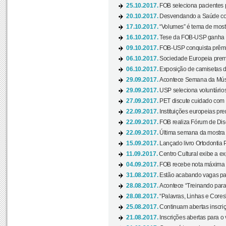
25.10.2017.
FOB seleciona pacientes p
20.10.2017.
Desvendando a Saúde com
17.10.2017.
“Volumes” é tema de mostr
16.10.2017.
Tese da FOB-USP ganha 
09.10.2017.
FOB-USP conquista prêmio
06.10.2017.
Sociedade Europeia premi
06.10.2017.
Exposição de camisetas d
29.09.2017.
Acontece Semana da Músi
29.09.2017.
USP seleciona voluntários
27.09.2017.
PET discute cuidado com p
22.09.2017.
Instituições europeias pre
22.09.2017.
FOB realiza Fórum de Dis
22.09.2017.
Última semana da mostra “
15.09.2017.
Lançado livro Ortodontia 
11.09.2017.
Centro Cultural exibe a ex
04.09.2017.
FOB recebe nota máxima d
31.08.2017.
Estão acabando vagas par
28.08.2017.
Acontece “Treinando para 
28.08.2017.
“Palavras, Linhas e Cores
25.08.2017.
Continuam abertas inscriç
21.08.2017.
Inscrições abertas para o 