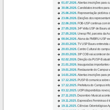
01.07.2026.
Abertas inscrições para c
30.06.2026.
Candidatos inscritos para 
25.06.2026.
Representação pictórica da
23.06.2026.
Eleições dos representant
22.06.2026.
FOB-USP continua com ins
27.05.2026.
34ª Volta USP de Bauru a
27.05.2026.
Unesp FM, parceira da As
08.04.2026.
Aluna da FMBRU-USP expõe
20.03.2026.
TV USP Bauru entrevista a
20.03.2026.
Centro Cultural do campus
20.03.2026.
39º COB vai acontecer de 
02.02.2026.
Direção da PUSP-B atualiz
21.01.2026.
Inauguradas importantes
19.01.2026.
Restaurante do Campus vol
14.01.2026.
Abertas inscrições para p
17.12.2025.
PUSP-B comunica sobre de
17.12.2025.
Prefeitura do Campus info
03.12.2025.
UOPI disponibiliza novos 
27.11.2025.
Dezembro Musical acontec
19.11.2025.
Expressões Femininas é te
19.11.2025.
Ciências Odontológicas Ap