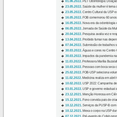
01.06.2022.
PET Odontologia: Doação
23.05.2022.
Saúde da mulher é tema d
23.05.2022.
Centro Cultural da USP ex
16.05.2022.
FOB comemorou 60 anos c
16.05.2022.
Nova era da odontologia é
06.05.2022.
Jornada de Saúde da Mulhe
20.04.2022.
Pesquisa avalia voz e res
13.04.2022.
Proibido fumar nas depen
07.04.2022.
Submissão de trabalhos s
30.03.2022.
Águas e cores no Centro C
30.03.2022.
Impactos da pandemia na 
11.03.2022.
Professora Marília Buzalaf
10.03.2022.
Pessoas com boca seca co
25.02.2022.
FOB-USP seleciona voluntá
11.02.2022.
Medicina realiza em abril
10.02.2022.
USP 2022: Campanha de 
03.01.2022.
USP e governo estadual a
23.12.2021.
Menção Honrosa em Ciênc
15.12.2021.
Fono convida pais de cria
10.12.2021.
Serviços da PUSP-B com in
10.12.2021.
Mexa o corpo na USP duran
07.12.2021.
Pré-evento do Cofab prom