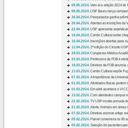
09.05.2024.
Vem aí a edição 2024 do 
06.05.2024.
USP Bauru lança campanha
26.04.2024.
Pesquisador ganha prêmio 
26.04.2024.
Abertas as inscrições da 
22.04.2024.
USP apresenta espetáculo
18.04.2024.
Centro Cultural exibe Utop
16.04.2024.
Inscrições abertas para 
12.04.2024.
2ª edição do Circuito USP
28.03.2024.
Congresso Médico Acadêm
25.03.2024.
Professora da FOB é eleita
19.03.2024.
Diretora da FOB anuncia 
13.03.2024.
Centro Cultural expõe Fug
07.03.2024.
A Importância da Universi
01.03.2024.
Atividades físicas podem 
01.03.2024.
Em abril acontece o VI C
23.02.2024.
Com atividades campus re
22.02.2024.
TV USP mostra jornada de
21.02.2024.
Alerta: Animais em áreas 
07.02.2024.
Diretora escreve artigo s
05.02.2024.
Painel comemora os 90 an
05.02.2024.
Seleção de pacientes para