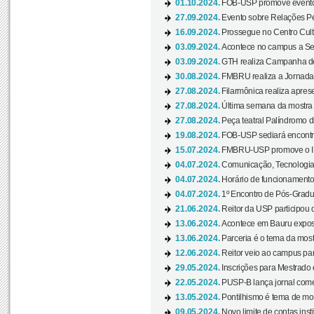
01.10.2024.
FOB-USP promove evento O
27.09.2024.
Evento sobre Relações Pe
16.09.2024.
Prossegue no Centro Cultu
03.09.2024.
Acontece no campus a Sem
03.09.2024.
GTH realiza Campanha de D
30.08.2024.
FMBRU realiza a Jornada 
27.08.2024.
Filarmônica realiza apres
27.08.2024.
Última semana da mostra Aq
27.08.2024.
Peça teatral Palíndromo di
19.08.2024.
FOB-USP sediará encontro
15.07.2024.
FMBRU-USP promove o II 
04.07.2024.
Comunicação, Tecnologia
04.07.2024.
Horário de funcionamento
04.07.2024.
1º Encontro de Pós-Gradu
21.06.2024.
Reitor da USP participou 
13.06.2024.
Acontece em Bauru exposi
13.06.2024.
Parceria é o tema da mostr
12.06.2024.
Reitor veio ao campus para
29.05.2024.
Inscrições para Mestrado
22.05.2024.
PUSP-B lança jornal come
13.05.2024.
Pontilhismo é tema de most
09.05.2024.
Novo limite de contas ins