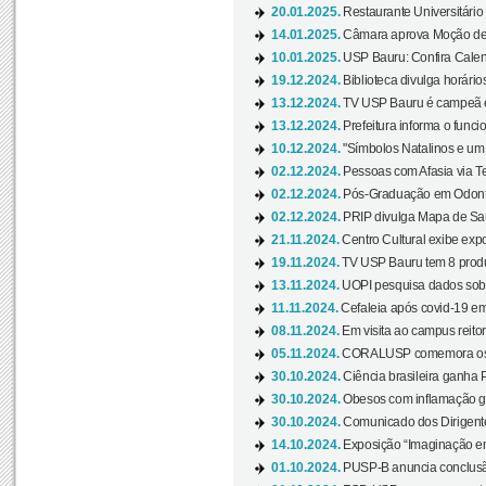
20.01.2025.
Restaurante Universitário
14.01.2025.
Câmara aprova Moção de 
10.01.2025.
USP Bauru: Confira Calend
19.12.2024.
Biblioteca divulga horári
13.12.2024.
TV USP Bauru é campeã em 
13.12.2024.
Prefeitura informa o funci
10.12.2024.
"Símbolos Natalinos e um N
02.12.2024.
Pessoas com Afasia via Te
02.12.2024.
Pós-Graduação em Odonto
02.12.2024.
PRIP divulga Mapa de Saú
21.11.2024.
Centro Cultural exibe expo
19.11.2024.
TV USP Bauru tem 8 produçõ
13.11.2024.
UOPI pesquisa dados sobre
11.11.2024.
Cefaleia após covid-19 em
08.11.2024.
Em visita ao campus reitor
05.11.2024.
CORALUSP comemora os 8
30.10.2024.
Ciência brasileira ganha 
30.10.2024.
Obesos com inflamação ge
30.10.2024.
Comunicado dos Dirigente
14.10.2024.
Exposição “Imaginação em
01.10.2024.
PUSP-B anuncia conclus