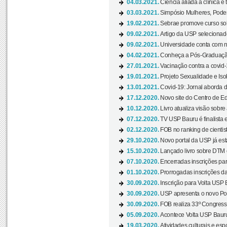
04.03.2021.
Ciência aliada à clínica é
03.03.2021.
Simpósio Mulheres, Poder
19.02.2021.
Sebrae promove curso sob
09.02.2021.
Artigo da USP selecionado
09.02.2021.
Universidade conta com nov
04.02.2021.
Conheça a Pós-Graduaçã
27.01.2021.
Vacinação contra a covid-
19.01.2021.
Projeto Sexualidade e Iso
13.01.2021.
Covid-19: Jornal aborda d
17.12.2020.
Novo site do Centro de Ed
10.12.2020.
Livro atualiza visão sobre
07.12.2020.
TV USP Bauru é finalista em
02.12.2020.
FOB no ranking de cientista
29.10.2020.
Novo portal da USP já está
15.10.2020.
Lançado livro sobre DTM e
07.10.2020.
Encerradas inscrições par
01.10.2020.
Prorrogadas inscrições da
30.09.2020.
Inscrição para Volta USP B
30.09.2020.
USP apresenta o novo Port
30.09.2020.
FOB realiza 33º Congresso
05.09.2020.
Acontece Volta USP Bauru 
19.03.2020.
Atividades culturais e esp