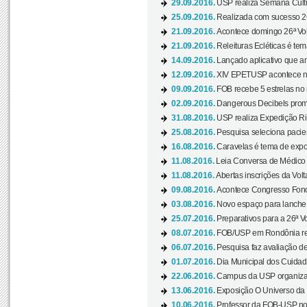
29.09.2016.
USP realiza Semana Cultur
25.09.2016.
Realizada com sucesso 26
21.09.2016.
Acontece domingo 26ª Vol
21.09.2016.
Releituras Ecléticas é tem
14.09.2016.
Lançado aplicativo que a
12.09.2016.
XIV EPETUSP acontece n
09.09.2016.
FOB recebe 5 estrelas no r
02.09.2016.
Dangerous Decibels promo
31.08.2016.
USP realiza Expedição Ri
25.08.2016.
Pesquisa seleciona pacie
16.08.2016.
Caravelas é tema de expo
11.08.2016.
Leia Conversa de Médico e 
11.08.2016.
Abertas inscrições da Vol
09.08.2016.
Acontece Congresso Fonoa
03.08.2016.
Novo espaço para lanche 
25.07.2016.
Preparativos para a 26ª V
08.07.2016.
FOB/USP em Rondônia real
06.07.2016.
Pesquisa faz avaliação de
01.07.2016.
Dia Municipal dos Cuidado
22.06.2016.
Campus da USP organiza "
13.06.2016.
Exposição O Universo da C
10.06.2016.
Professor da FOB-USP no