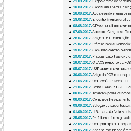
21.08.2017.
Cegos é tema de performa
18.08.2017.
Continuam abertas inscriç
18.08.2017.
Aquarelando é tema de mos
18.08.2017.
Encontro Internacional de 
08.08.2017.
CIPAs capacitam novos m
07.08.2017.
Acontece Congresso Fonoa
28.07.2017.
Artigo discute orientação 
25.07.2017.
Prótese Parcial Removível
19.07.2017.
Comissão contra violênci
19.07.2017.
Práticas Esportivas divulg
19.07.2017.
O JAOS periódico da FOB d
05.07.2017.
USP aprova novo curso de
30.06.2017.
Artigo da FOB é destaque e
21.06.2017.
USP expõe Palavras, Linh
21.06.2017.
Jornal Campus USP – Baur
08.06.2017.
Tomaram posse os novos
08.06.2017.
Corrida de Revezamento 
08.06.2017.
Seleção de pacientes para
01.06.2017.
III Semana do Meio Ambie
25.05.2017.
Prefeitura reforma ginási
22.05.2017.
USP participa da Campanh
19.05.2017.
Artes na maturidade é tem