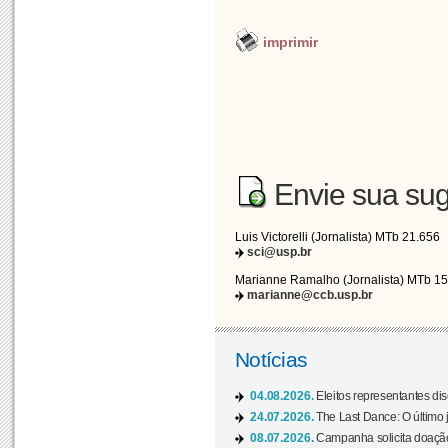
imprimir
Envie sua sug
Luis Victorelli (Jornalista) MTb 21.656
sci@usp.br
Marianne Ramalho (Jornalista) MTb 1
marianne@ccb.usp.br
Notícias
04.08.2026.
Eleitos representantes di
24.07.2026.
The Last Dance: O últim
08.07.2026.
Campanha solicita doação 