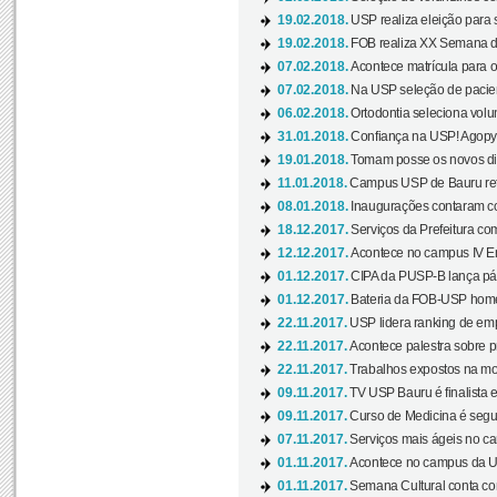
19.02.2018.
USP realiza eleição para 
19.02.2018.
FOB realiza XX Semana d
07.02.2018.
Acontece matrícula para o
07.02.2018.
Na USP seleção de pacie
06.02.2018.
Ortodontia seleciona volun
31.01.2018.
Confiança na USP! Agopya
19.01.2018.
Tomam posse os novos dir
11.01.2018.
Campus USP de Bauru reto
08.01.2018.
Inaugurações contaram com
18.12.2017.
Serviços da Prefeitura com
12.12.2017.
Acontece no campus IV En
01.12.2017.
CIPA da PUSP-B lança pág
01.12.2017.
Bateria da FOB-USP homen
22.11.2017.
USP lidera ranking de emp
22.11.2017.
Acontece palestra sobre p
22.11.2017.
Trabalhos expostos na mos
09.11.2017.
TV USP Bauru é finalista em
09.11.2017.
Curso de Medicina é segun
07.11.2017.
Serviços mais ágeis no c
01.11.2017.
Acontece no campus da US
01.11.2017.
Semana Cultural conta co