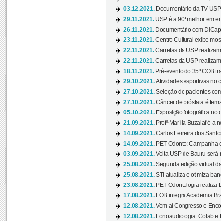
03.12.2021.
Documentário da TV USP 
29.11.2021.
USP é a 90ª melhor em em
26.11.2021.
Documentário com DiCaprio
23.11.2021.
Centro Cultural exibe most
22.11.2021.
Carretas da USP realizam
22.11.2021.
Carretas da USP realizam
18.11.2021.
Pré-evento do 35º COB tra
29.10.2021.
Atividades esportivas no 
27.10.2021.
Seleção de pacientes com
27.10.2021.
Câncer de próstata é tema
05.10.2021.
Exposição fotográfica no
21.09.2021.
Profª Marília Buzalaf é a no
14.09.2021.
Carlos Ferreira dos Santo
14.09.2021.
PET Odonto: Campanha c
03.09.2021.
Volta USP de Bauru será n
25.08.2021.
Segunda edição virtual da 
25.08.2021.
STI atualiza e otimiza ba
23.08.2021.
PET Odontologia realiza 
17.08.2021.
FOB integra Academia Bras
12.08.2021.
Vem aí Congresso e Encont
12.08.2021.
Fonoaudiologia: Cofab e E