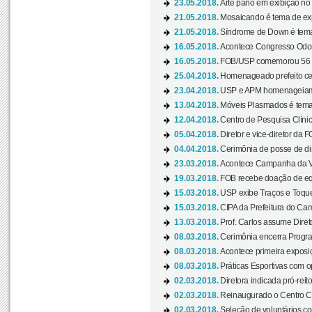
23.05.2018.
Arte panô em exibição no C
21.05.2018.
Mosaicando é tema de ex
21.05.2018.
Síndrome de Down é tema
16.05.2018.
Acontece Congresso Odont
16.05.2018.
FOB/USP comemorou 56 a
25.04.2018.
Homenageado prefeito ces
23.04.2018.
USP e APM homenageiam D
13.04.2018.
Móveis Plasmados é tema 
12.04.2018.
Centro de Pesquisa Clíni
05.04.2018.
Diretor e vice-diretor da 
04.04.2018.
Cerimônia de posse de dir
23.03.2018.
Acontece Campanha da V
19.03.2018.
FOB recebe doação de eq
15.03.2018.
USP exibe Traços e Toques
15.03.2018.
CIPA da Prefeitura do Camp
13.03.2018.
Prof. Carlos assume Diret
08.03.2018.
Cerimônia encerra Progra
08.03.2018.
Acontece primeira exposiçã
08.03.2018.
Práticas Esportivas com o
02.03.2018.
Diretora indicada pró-reito
02.03.2018.
Reinaugurado o Centro Cu
02.03.2018.
Seleção de voluntários co