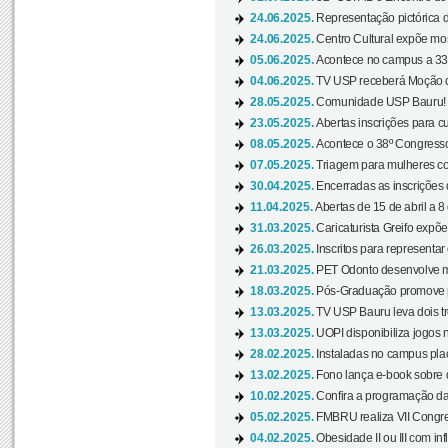
24.06.2025.
Representação pictórica d
24.06.2025.
Centro Cultural expõe most
05.06.2025.
Acontece no campus a 33ª
04.06.2025.
TV USP receberá Moção d
28.05.2025.
Comunidade USP Bauru! Ve
23.05.2025.
Abertas inscrições para 
08.05.2025.
Acontece o 38º Congresso
07.05.2025.
Triagem para mulheres com
30.04.2025.
Encerradas as inscrições 
11.04.2025.
Abertas de 15 de abril a 8
31.03.2025.
Caricaturista Greifo expõ
26.03.2025.
Inscritos para representa
21.03.2025.
PET Odonto desenvolve ma
18.03.2025.
Pós-Graduação promove pal
13.03.2025.
TV USP Bauru leva dois tr
13.03.2025.
UOPI disponibiliza jogos 
28.02.2025.
Instaladas no campus pla
13.02.2025.
Fono lança e-book sobre de
10.02.2025.
Confira a programação d
05.02.2025.
FMBRU realiza VII Congr
04.02.2025.
Obesidade II ou III com i