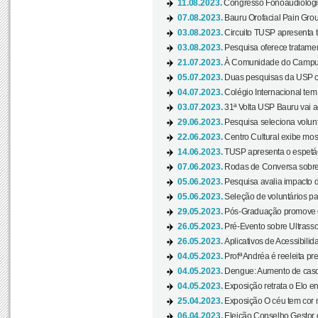
11.08.2023.
Congresso Fonoaudiológic
07.08.2023.
Bauru Orofacial Pain Grou
03.08.2023.
Circuito TUSP apresenta t
03.08.2023.
Pesquisa oferece tratamen
21.07.2023.
À Comunidade do Campus
05.07.2023.
Duas pesquisas da USP co
04.07.2023.
Colégio Internacional tem
03.07.2023.
31ª Volta USP Bauru vai a
29.06.2023.
Pesquisa seleciona volunt
22.06.2023.
Centro Cultural exibe mo
14.06.2023.
TUSP apresenta o espetác
07.06.2023.
Rodas de Conversa sobre
05.06.2023.
Pesquisa avalia impacto d
05.06.2023.
Seleção de voluntários pa
29.05.2023.
Pós-Graduação promove ev
26.05.2023.
Pré-Evento sobre Ultrasso
26.05.2023.
Aplicativos de Acessibilida
04.05.2023.
Profª Andréa é reeleita pr
04.05.2023.
Dengue: Aumento de casos
04.05.2023.
Exposição retrata o Elo ent
25.04.2023.
Exposição O céu tem cor 
06.04.2023.
Eleição Conselho Gestor