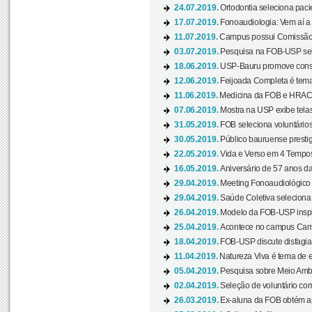
24.07.2019.
Ortodontia seleciona pacie
17.07.2019.
Fonoaudiologia: Vem aí a 
11.07.2019.
Campus possui Comissão 
03.07.2019.
Pesquisa na FOB-USP sele
18.06.2019.
USP-Bauru promove consci
12.06.2019.
Feijoada Completa é tema
11.06.2019.
Medicina da FOB e HRAC 
07.06.2019.
Mostra na USP exibe telas 
31.05.2019.
FOB seleciona voluntário
30.05.2019.
Público bauruense prestig
22.05.2019.
Vida e Verso em 4 Tempos
16.05.2019.
Aniversário de 57 anos d
29.04.2019.
Meeting Fonoaudiológico d
29.04.2019.
Saúde Coletiva seleciona 
26.04.2019.
Modelo da FOB-USP inspir
25.04.2019.
Acontece no campus Cam
18.04.2019.
FOB-USP discute disfagia 
11.04.2019.
Natureza Viva é tema de 
05.04.2019.
Pesquisa sobre Meio Ambi
02.04.2019.
Seleção de voluntário com
26.03.2019.
Ex-aluna da FOB obtém a