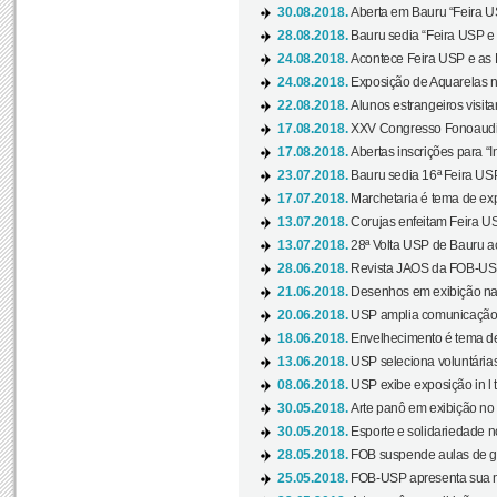
30.08.2018.
Aberta em Bauru “Feira US
28.08.2018.
Bauru sedia “Feira USP e as
24.08.2018.
Acontece Feira USP e as Pr
24.08.2018.
Exposição de Aquarelas na
22.08.2018.
Alunos estrangeiros visit
17.08.2018.
XXV Congresso Fonoaudio
17.08.2018.
Abertas inscrições para “In
23.07.2018.
Bauru sedia 16ª Feira USP 
17.07.2018.
Marchetaria é tema de ex
13.07.2018.
Corujas enfeitam Feira USP
13.07.2018.
28ª Volta USP de Bauru a
28.06.2018.
Revista JAOS da FOB-USP
21.06.2018.
Desenhos em exibição na 
20.06.2018.
USP amplia comunicação 
18.06.2018.
Envelhecimento é tema de
13.06.2018.
USP seleciona voluntárias 
08.06.2018.
USP exibe exposição in l t
30.05.2018.
Arte panô em exibição no C
30.05.2018.
Esporte e solidariedade 
28.05.2018.
FOB suspende aulas de gr
25.05.2018.
FOB-USP apresenta sua no