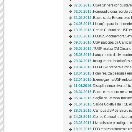
07.06.2016.
USPRunners conquista tro
02.06.2016.
Fonoaudiologia recruta vo
31.05.2016.
Bauru sedia Encontro de M
24.05.2016.
Licitação para lanchonet
19.05.2016.
Centro Cultural da USP ex
13.05.2016.
FOB/USP comemora 54º an
09.05.2016.
USP participa da Campanh
06.05.2016.
TUSP realiza XVI Circuito
05.05.2016.
Lançamento de livro sobr
29.04.2016.
Inauguradas instalações 
19.04.2016.
FOB-USP prepara a 29ª e
18.04.2016.
Fono realiza pesquisa em m
12.04.2016.
Exposição na USP enfoca u
11.04.2016.
Disciplina incentiva prática
06.04.2016.
Bauru comemora neste mês
05.04.2016.
Seção de Pessoal traz info
01.04.2016.
Saúde Coletiva da FOB es
28.03.2016.
Campus USP de Bauru na l
24.03.2016.
Centro Cultural realiza ex
23.03.2016.
Livro discute estratégias e
18.03.2016.
FOB realiza tratamento res