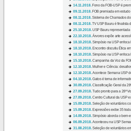
14.11.2018.
Fono da FOB-USP é premia
09.11.2018.
FOB premiada em estudo s
08.11.2018.
Sistema de Chamados do c
08.11.2018.
TV USP Bauru é finalista d
25.10.2018.
USP Bauru representada 
22.10.2018.
Árvores expõe arte acessí
18.10.2018.
Simpósio na USP enfoca b
18.10.2018.
Encontro discutiu Ética e
18.10.2018.
Simpósio na USP enfoca b
15.10.2018.
Campanha da Voz da FOB-
12.10.2018.
Mulher e Ciência: desafios
12.10.2018.
Acontece Semana USP de 
04.10.2018.
Gatos é tema de informativo
30.09.2018.
Classificação Geral da 28
27.09.2018.
Tudo pronto para a 28ª Vo
27.09.2018.
Centro Cultural da USP ex
15.09.2018.
Seleção de voluntários co
15.09.2018.
Expressões exibe 35 traba
14.09.2018.
Simpósio aborda o bem-es
06.09.2018.
Aconteceu na USP Semana 
31.08.2018.
Seleção de voluntários em