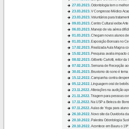
27.03.2023.
Odontologia tem o melho
23.03.2023.
V Congresso Médico Acad
23.03.2023.
Voluntários para tratamento
09.03.2023.
Centro Cultural exibe Arte
06.03.2023.
Manejo de via aérea difíci
01.03.2023.
Chegam novos alunos de O
01.03.2023.
Exposição Bonsais no Cent
17.02.2023.
Realizada Aula Magna com 
15.02.2023.
Pesquisa avalia impacto d
08.02.2023.
Gilberto Carlotti, reitor d
07.02.2023.
Semana de Recepção aos
30.01.2023.
Bruxismo do sono é tema d
15.12.2022.
Campanha contra desperdí
05.12.2022.
Linguagem oral de bebês 
23.11.2022.
Alterações na audição apó
21.11.2022.
Triagem para pessoas com 
17.11.2022.
Na USP a Beleza do Bonsai
07.11.2022.
Aulas de Yoga para aluno
26.10.2022.
Novo site da Ouvidoria d
20.10.2022.
Palestra Odontologia Suste
20.10.2022.
Acontece em Bauru o 19º C