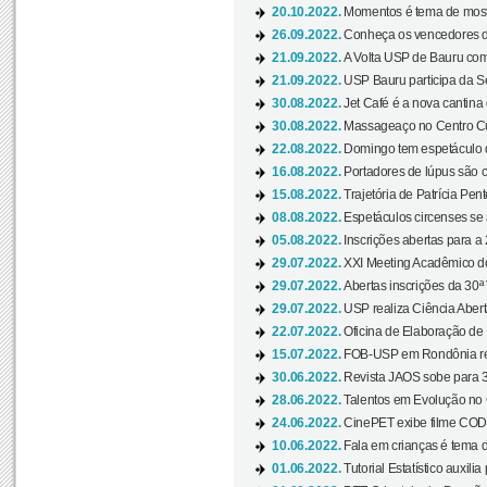
20.10.2022.
Momentos é tema de mostra
26.09.2022.
Conheça os vencedores da
21.09.2022.
A Volta USP de Bauru com
21.09.2022.
USP Bauru participa da S
30.08.2022.
Jet Café é a nova cantina
30.08.2022.
Massageaço no Centro Cul
22.08.2022.
Domingo tem espetáculo d
16.08.2022.
Portadores de lúpus são c
15.08.2022.
Trajetória de Patrícia Pen
08.08.2022.
Espetáculos circenses se
05.08.2022.
Inscrições abertas para a 
29.07.2022.
XXI Meeting Acadêmico do
29.07.2022.
Abertas inscrições da 30ª
29.07.2022.
USP realiza Ciência Abert
22.07.2022.
Oficina de Elaboração de 
15.07.2022.
FOB-USP em Rondônia rea
30.06.2022.
Revista JAOS sobe para 3
28.06.2022.
Talentos em Evolução no C
24.06.2022.
CinePET exibe filme CODA 
10.06.2022.
Fala em crianças é tema d
01.06.2022.
Tutorial Estatístico auxilia