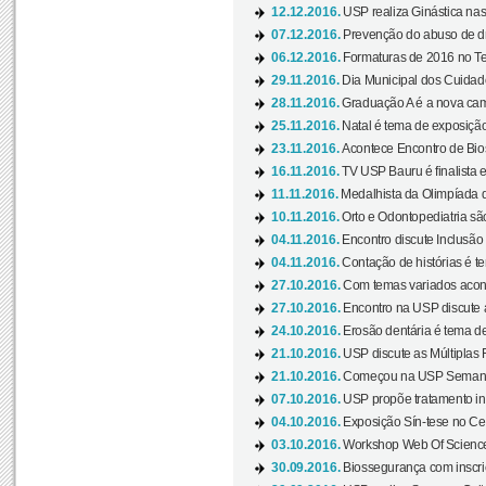
12.12.2016.
USP realiza Ginástica nas
07.12.2016.
Prevenção do abuso de dr
06.12.2016.
Formaturas de 2016 no Te
29.11.2016.
Dia Municipal dos Cuidado
28.11.2016.
Graduação A é a nova cam
25.11.2016.
Natal é tema de exposição 
23.11.2016.
Acontece Encontro de Bios
16.11.2016.
TV USP Bauru é finalista em
11.11.2016.
Medalhista da Olimpíada 
10.11.2016.
Orto e Odontopediatria sã
04.11.2016.
Encontro discute Inclusão
04.11.2016.
Contação de histórias é te
27.10.2016.
Com temas variados acont
27.10.2016.
Encontro na USP discute 
24.10.2016.
Erosão dentária é tema de
21.10.2016.
USP discute as Múltiplas 
21.10.2016.
Começou na USP Semana C
07.10.2016.
USP propõe tratamento ino
04.10.2016.
Exposição Sín-tese no Cen
03.10.2016.
Workshop Web Of Science
30.09.2016.
Biossegurança com inscriç