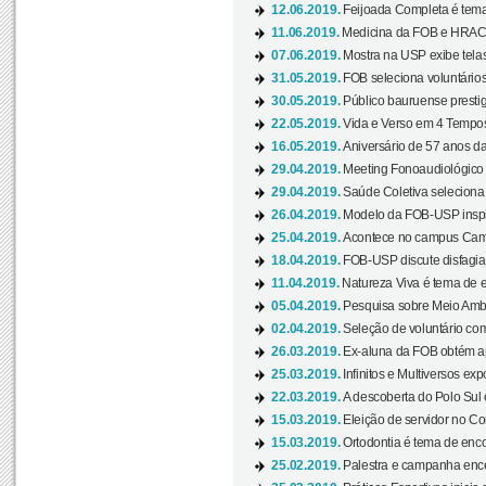
12.06.2019.
Feijoada Completa é tema
11.06.2019.
Medicina da FOB e HRAC 
07.06.2019.
Mostra na USP exibe telas 
31.05.2019.
FOB seleciona voluntário
30.05.2019.
Público bauruense prestig
22.05.2019.
Vida e Verso em 4 Tempos
16.05.2019.
Aniversário de 57 anos d
29.04.2019.
Meeting Fonoaudiológico d
29.04.2019.
Saúde Coletiva seleciona 
26.04.2019.
Modelo da FOB-USP inspir
25.04.2019.
Acontece no campus Cam
18.04.2019.
FOB-USP discute disfagia 
11.04.2019.
Natureza Viva é tema de 
05.04.2019.
Pesquisa sobre Meio Ambi
02.04.2019.
Seleção de voluntário com
26.03.2019.
Ex-aluna da FOB obtém a
25.03.2019.
Infinitos e Multiversos ex
22.03.2019.
A descoberta do Polo Sul
15.03.2019.
Eleição de servidor no Co
15.03.2019.
Ortodontia é tema de encon
25.02.2019.
Palestra e campanha ence