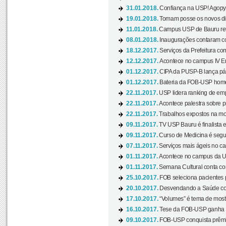
31.01.2018.
Confiança na USP! Agopya
19.01.2018.
Tomam posse os novos dir
11.01.2018.
Campus USP de Bauru reto
08.01.2018.
Inaugurações contaram com
18.12.2017.
Serviços da Prefeitura com
12.12.2017.
Acontece no campus IV En
01.12.2017.
CIPA da PUSP-B lança pág
01.12.2017.
Bateria da FOB-USP homen
22.11.2017.
USP lidera ranking de emp
22.11.2017.
Acontece palestra sobre p
22.11.2017.
Trabalhos expostos na mos
09.11.2017.
TV USP Bauru é finalista em
09.11.2017.
Curso de Medicina é segun
07.11.2017.
Serviços mais ágeis no c
01.11.2017.
Acontece no campus da US
01.11.2017.
Semana Cultural conta co
25.10.2017.
FOB seleciona pacientes p
20.10.2017.
Desvendando a Saúde com
17.10.2017.
“Volumes” é tema de mostr
16.10.2017.
Tese da FOB-USP ganha 
09.10.2017.
FOB-USP conquista prêmio