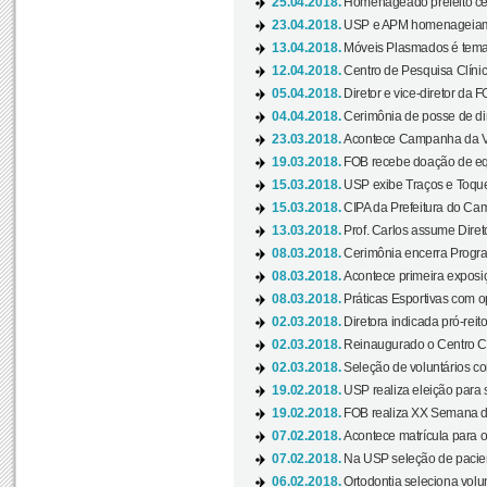
25.04.2018.
Homenageado prefeito ces
23.04.2018.
USP e APM homenageiam D
13.04.2018.
Móveis Plasmados é tema 
12.04.2018.
Centro de Pesquisa Clíni
05.04.2018.
Diretor e vice-diretor da 
04.04.2018.
Cerimônia de posse de dir
23.03.2018.
Acontece Campanha da V
19.03.2018.
FOB recebe doação de eq
15.03.2018.
USP exibe Traços e Toques
15.03.2018.
CIPA da Prefeitura do Camp
13.03.2018.
Prof. Carlos assume Diret
08.03.2018.
Cerimônia encerra Progra
08.03.2018.
Acontece primeira exposiçã
08.03.2018.
Práticas Esportivas com o
02.03.2018.
Diretora indicada pró-reito
02.03.2018.
Reinaugurado o Centro Cu
02.03.2018.
Seleção de voluntários co
19.02.2018.
USP realiza eleição para 
19.02.2018.
FOB realiza XX Semana d
07.02.2018.
Acontece matrícula para o
07.02.2018.
Na USP seleção de pacie
06.02.2018.
Ortodontia seleciona volun