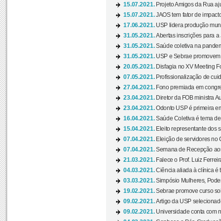
15.07.2021.
Projeto Amigos da Rua aj
15.07.2021.
JAOS tem fator de impact
17.06.2021.
USP lidera produção mund
31.05.2021.
Abertas inscrições para a
31.05.2021.
Saúde coletiva na pandemi
31.05.2021.
USP e Sebrae promovem 
20.05.2021.
Disfagia no XV Meeting F
07.05.2021.
Profissionalização de cuid
27.04.2021.
Fono premiada em congress
23.04.2021.
Diretor da FOB ministra A
23.04.2021.
Odonto USP é primeira em
16.04.2021.
Saúde Coletiva é tema de
15.04.2021.
Eleito representante dos s
07.04.2021.
Eleição de servidores no 
07.04.2021.
Semana de Recepção aos C
21.03.2021.
Falece o Prof. Luiz Ferreir
04.03.2021.
Ciência aliada à clínica é
03.03.2021.
Simpósio Mulheres, Poder
19.02.2021.
Sebrae promove curso sob
09.02.2021.
Artigo da USP selecionado
09.02.2021.
Universidade conta com nov