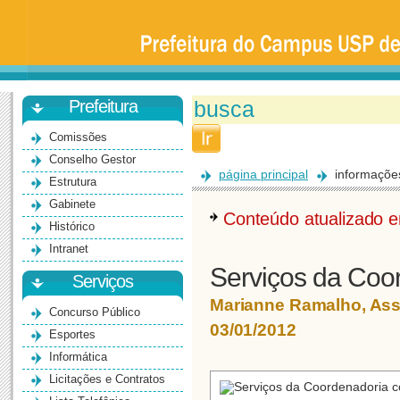
Prefeitura
da
Universidade
de
São
Paulo
-
Bauru
Prefeitura
Comissões
Conselho Gestor
página principal
informaçõe
Estrutura
Gabinete
Conteúdo atualizado
Histórico
Intranet
Serviços da Coor
Serviços
Marianne Ramalho, As
Concurso Público
03/01/2012
Esportes
Informática
Licitações e Contratos