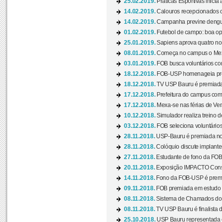
25.02.2019.
Práticas Esportivas inicia 
14.02.2019.
Calouros recepcionados 
14.02.2019.
Campanha previne dengue
01.02.2019.
Futebol de campo: boa opçã
25.01.2019.
Sapiens aprova quatro no v
08.01.2019.
Começa no campus o Mexa
03.01.2019.
FOB busca voluntários com
18.12.2018.
FOB-USP homenageia prof
18.12.2018.
TV USP Bauru é premiada 
17.12.2018.
Prefeitura do campus com h
17.12.2018.
Mexa-se nas férias de Ver
10.12.2018.
Simulador realiza treino d
03.12.2018.
FOB seleciona voluntário
28.11.2018.
USP-Bauru é premiada no 
28.11.2018.
Colóquio discute implantes
27.11.2018.
Estudante de fono da FOB
20.11.2018.
Exposição IMPACTO Consc
14.11.2018.
Fono da FOB-USP é premia
09.11.2018.
FOB premiada em estudo s
08.11.2018.
Sistema de Chamados do c
08.11.2018.
TV USP Bauru é finalista d
25.10.2018.
USP Bauru representada 