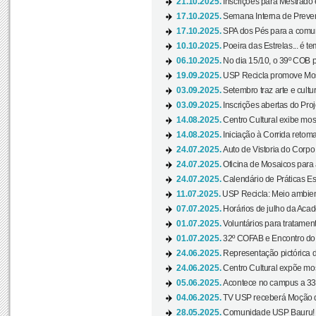
21.10.2025.
Inscrições para Mestrado
17.10.2025.
Semana Interna de Preven
17.10.2025.
SPA dos Pés para a comuni
10.10.2025.
Poeira das Estrelas... é t
06.10.2025.
No dia 15/10, o 39º COB 
19.09.2025.
USP Recicla promove Most
03.09.2025.
Setembro traz arte e cultu
03.09.2025.
Inscrições abertas do Pro
14.08.2025.
Centro Cultural exibe mos
14.08.2025.
Iniciação à Corrida retoma 
24.07.2025.
Auto de Vistoria do Corpo
24.07.2025.
Oficina de Mosaicos para 
24.07.2025.
Calendário de Práticas Esp
11.07.2025.
USP Recicla: Meio ambient
07.07.2025.
Horários de julho da Acad
01.07.2025.
Voluntários para tratament
01.07.2025.
32º COFAB e Encontro do
24.06.2025.
Representação pictórica d
24.06.2025.
Centro Cultural expõe most
05.06.2025.
Acontece no campus a 33ª
04.06.2025.
TV USP receberá Moção d
28.05.2025.
Comunidade USP Bauru! Ve