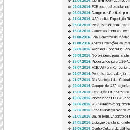
12.09.2016.
XIV EPETUSP acontece n
09.09.2016.
FOB recebe 5 estrelas no r
02.09.2016.
Dangerous Decibels promo
31.08.2016.
USP realiza Expedição Ri
25.08.2016.
Pesquisa seleciona pacie
16.08.2016.
Caravelas é tema de expo
11.08.2016.
Leia Conversa de Médico e 
11.08.2016.
Abertas inscrições da Vol
09.08.2016.
Acontece Congresso Fonoa
03.08.2016.
Novo espaço para lanche 
25.07.2016.
Preparativos para a 26ª V
08.07.2016.
FOB/USP em Rondônia real
06.07.2016.
Pesquisa faz avaliação de
01.07.2016.
Dia Municipal dos Cuidado
22.06.2016.
Campus da USP organiza "
13.06.2016.
Exposição O Universo da C
10.06.2016.
Professor da FOB-USP no
07.06.2016.
USPRunners conquista tro
02.06.2016.
Fonoaudiologia recruta vo
31.05.2016.
Bauru sedia Encontro de M
24.05.2016.
Licitação para lanchonet
19.05.2016.
Centro Cultural da USP ex