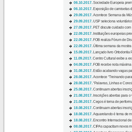
06.10.2017.
Sociedade Europeia premi
06.10.2017.
Exposição de camisetas d
29.09.2017.
Acontece Semana da Músi
29.09.2017.
USP seleciona voluntários
27.09.2017.
PET discute cuidado com p
22.09.2017.
Instituições europeias pre
22.09.2017.
FOB realiza Fórum de Dis
22.09.2017.
Última semana da mostra “
15.09.2017.
Lançado livro Ortodontia 
11.09.2017.
Centro Cultural exibe a ex
04.09.2017.
FOB recebe nota máxima d
31.08.2017.
Estão acabando vagas par
28.08.2017.
Acontece “Treinando para 
28.08.2017.
“Palavras, Linhas e Cores
25.08.2017.
Continuam abertas inscriç
21.08.2017.
Inscrições abertas para o 
21.08.2017.
Cegos é tema de performa
18.08.2017.
Continuam abertas inscriç
18.08.2017.
Aquarelando é tema de mos
18.08.2017.
Encontro Internacional de 
08.08.2017.
CIPAs capacitam novos m