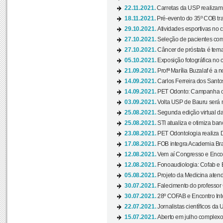
22.11.2021.
Carretas da USP realizam
18.11.2021.
Pré-evento do 35º COB tra
29.10.2021.
Atividades esportivas no 
27.10.2021.
Seleção de pacientes com
27.10.2021.
Câncer de próstata é tema
05.10.2021.
Exposição fotográfica no
21.09.2021.
Profª Marília Buzalaf é a no
14.09.2021.
Carlos Ferreira dos Santo
14.09.2021.
PET Odonto: Campanha c
03.09.2021.
Volta USP de Bauru será n
25.08.2021.
Segunda edição virtual da 
25.08.2021.
STI atualiza e otimiza ba
23.08.2021.
PET Odontologia realiza 
17.08.2021.
FOB integra Academia Bras
12.08.2021.
Vem aí Congresso e Encont
12.08.2021.
Fonoaudiologia: Cofab e E
05.08.2021.
Projeto da Medicina atend
30.07.2021.
Falecimento do professor
30.07.2021.
28º COFAB e Encontro Inte
22.07.2021.
Jornalistas científicos d
15.07.2021.
Aberto em julho complexo