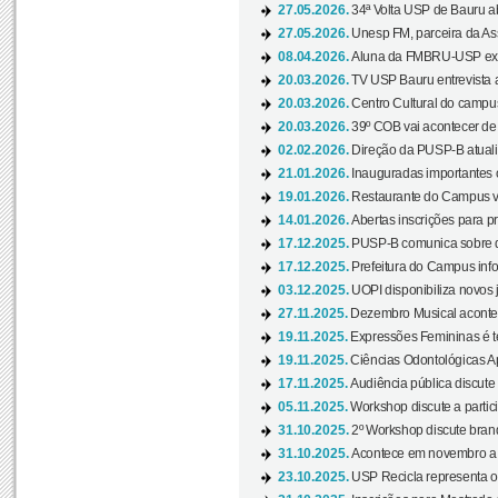
27.05.2026.
34ª Volta USP de Bauru a
27.05.2026.
Unesp FM, parceira da As
08.04.2026.
Aluna da FMBRU-USP expõe
20.03.2026.
TV USP Bauru entrevista a
20.03.2026.
Centro Cultural do campus
20.03.2026.
39º COB vai acontecer de 
02.02.2026.
Direção da PUSP-B atualiz
21.01.2026.
Inauguradas importantes
19.01.2026.
Restaurante do Campus vol
14.01.2026.
Abertas inscrições para p
17.12.2025.
PUSP-B comunica sobre de
17.12.2025.
Prefeitura do Campus info
03.12.2025.
UOPI disponibiliza novos 
27.11.2025.
Dezembro Musical acontec
19.11.2025.
Expressões Femininas é te
19.11.2025.
Ciências Odontológicas Ap
17.11.2025.
Audiência pública discute
05.11.2025.
Workshop discute a partic
31.10.2025.
2º Workshop discute branq
31.10.2025.
Acontece em novembro a 
23.10.2025.
USP Recicla representa 