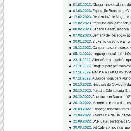
01.03.2023.
Chegam novos alunos de O
01.03.2023.
Exposição Bonsais no Cent
17.02.2023.
Realizada Aula Magna com 
15.02.2023.
Pesquisa avalia impacto d
08.02.2023.
Gilberto Carlotti, reitor d
07.02.2023.
Semana de Recepção aos
30.01.2023.
Bruxismo do sono é tema d
15.12.2022.
Campanha contra desperdí
05.12.2022.
Linguagem oral de bebês 
23.11.2022.
Alterações na audição apó
21.11.2022.
Triagem para pessoas com 
17.11.2022.
Na USP a Beleza do Bonsai
07.11.2022.
Aulas de Yoga para aluno
26.10.2022.
Novo site da Ouvidoria d
20.10.2022.
Palestra Odontologia Suste
20.10.2022.
Acontece em Bauru o 19º C
20.10.2022.
Momentos é tema de mostra
26.09.2022.
Conheça os vencedores da
21.09.2022.
A Volta USP de Bauru com
21.09.2022.
USP Bauru participa da S
30.08.2022.
Jet Café é a nova cantina