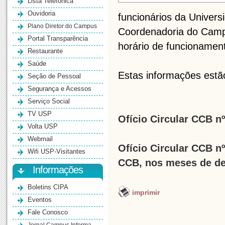
Lista Telefônica
Ouvidoria
funcionários da Univer
Plano Diretor do Campus
Coordenadoria do Camp
Portal Transparência
horário de funcionament
Restaurante
Saúde
Estas informações estão
Seção de Pessoal
Segurança e Acessos
Serviço Social
TV USP
Ofício Circular CCB n
Volta USP
Webmail
Ofício Circular CCB n
Wifi USP-Visitantes
CCB, nos meses de de
Informações
Boletins CIPA
imprimir
Eventos
Fale Conosco