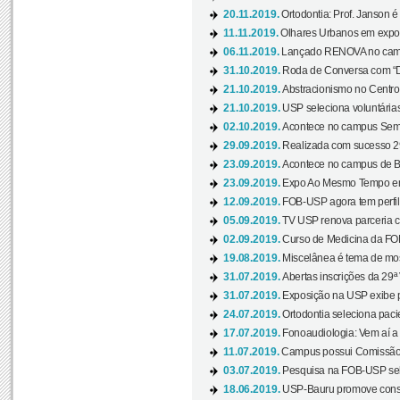
20.11.2019.
Ortodontia: Prof. Janson é
11.11.2019.
Olhares Urbanos em exposi
06.11.2019.
Lançado RENOVA no camp
31.10.2019.
Roda de Conversa com “Di
21.10.2019.
Abstracionismo no Centro 
21.10.2019.
USP seleciona voluntária
02.10.2019.
Acontece no campus Seman
29.09.2019.
Realizada com sucesso 29
23.09.2019.
Acontece no campus de Ba
23.09.2019.
Expo Ao Mesmo Tempo em 
12.09.2019.
FOB-USP agora tem perfil 
05.09.2019.
TV USP renova parceria c
02.09.2019.
Curso de Medicina da FOB
19.08.2019.
Miscelânea é tema de mos
31.07.2019.
Abertas inscrições da 29ª
31.07.2019.
Exposição na USP exibe pa
24.07.2019.
Ortodontia seleciona pacie
17.07.2019.
Fonoaudiologia: Vem aí a 
11.07.2019.
Campus possui Comissão 
03.07.2019.
Pesquisa na FOB-USP sele
18.06.2019.
USP-Bauru promove consci