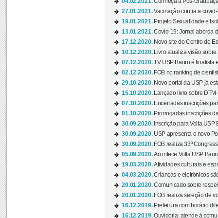
04.02.2021.
Conheça a Pós-Graduaçã
27.01.2021.
Vacinação contra a covid-
19.01.2021.
Projeto Sexualidade e Iso
13.01.2021.
Covid-19: Jornal aborda d
17.12.2020.
Novo site do Centro de Ed
10.12.2020.
Livro atualiza visão sobre
07.12.2020.
TV USP Bauru é finalista em
02.12.2020.
FOB no ranking de cientista
29.10.2020.
Novo portal da USP já está
15.10.2020.
Lançado livro sobre DTM e
07.10.2020.
Encerradas inscrições par
01.10.2020.
Prorrogadas inscrições da
30.09.2020.
Inscrição para Volta USP B
30.09.2020.
USP apresenta o novo Port
30.09.2020.
FOB realiza 33º Congresso
05.09.2020.
Acontece Volta USP Bauru 
19.03.2020.
Atividades culturais e esp
04.03.2020.
Crianças e eletrônicos sã
20.01.2020.
Comunicado sobre respeit
20.01.2020.
FOB realiza seleção de vol
16.12.2019.
Prefeitura com horário dife
16.12.2019.
Ouvidoria: atende à comu