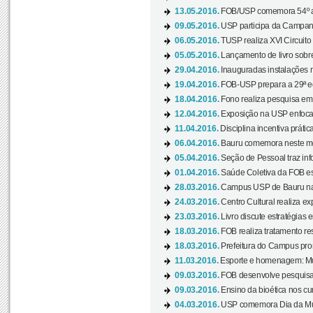
13.05.2016.
FOB/USP comemora 54º an
09.05.2016.
USP participa da Campanh
06.05.2016.
TUSP realiza XVI Circuito
05.05.2016.
Lançamento de livro sobr
29.04.2016.
Inauguradas instalações 
19.04.2016.
FOB-USP prepara a 29ª e
18.04.2016.
Fono realiza pesquisa em m
12.04.2016.
Exposição na USP enfoca u
11.04.2016.
Disciplina incentiva prática
06.04.2016.
Bauru comemora neste mês
05.04.2016.
Seção de Pessoal traz info
01.04.2016.
Saúde Coletiva da FOB es
28.03.2016.
Campus USP de Bauru na l
24.03.2016.
Centro Cultural realiza ex
23.03.2016.
Livro discute estratégias e
18.03.2016.
FOB realiza tratamento res
18.03.2016.
Prefeitura do Campus pro
11.03.2016.
Esporte e homenagem: Mul
09.03.2016.
FOB desenvolve pesquisa 
09.03.2016.
Ensino da bioética nos cu
04.03.2016.
USP comemora Dia da Mulh