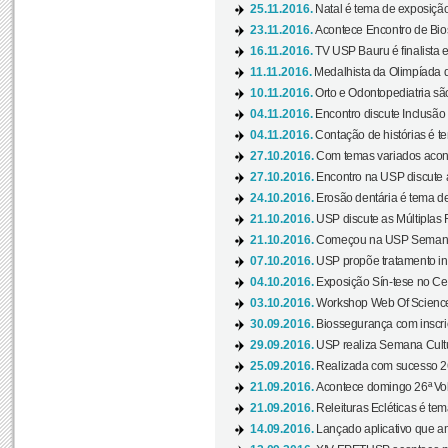
25.11.2016.
Natal é tema de exposição 
23.11.2016.
Acontece Encontro de Bios
16.11.2016.
TV USP Bauru é finalista em
11.11.2016.
Medalhista da Olimpíada 
10.11.2016.
Orto e Odontopediatria sã
04.11.2016.
Encontro discute Inclusão
04.11.2016.
Contação de histórias é te
27.10.2016.
Com temas variados acont
27.10.2016.
Encontro na USP discute 
24.10.2016.
Erosão dentária é tema de
21.10.2016.
USP discute as Múltiplas 
21.10.2016.
Começou na USP Semana C
07.10.2016.
USP propõe tratamento ino
04.10.2016.
Exposição Sín-tese no Cen
03.10.2016.
Workshop Web Of Science
30.09.2016.
Biossegurança com inscriç
29.09.2016.
USP realiza Semana Cultur
25.09.2016.
Realizada com sucesso 26
21.09.2016.
Acontece domingo 26ª Vol
21.09.2016.
Releituras Ecléticas é tem
14.09.2016.
Lançado aplicativo que a