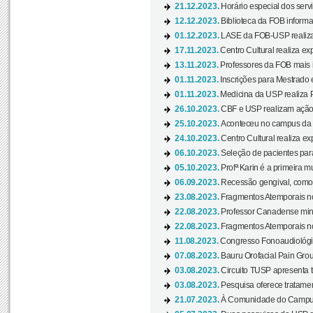
21.12.2023.
Horário especial dos servi
12.12.2023.
Biblioteca da FOB informa
01.12.2023.
LASE da FOB-USP realiza 
17.11.2023.
Centro Cultural realiza ex
13.11.2023.
Professores da FOB mais i
01.11.2023.
Inscrições para Mestrado 
01.11.2023.
Medicina da USP realiza 
26.10.2023.
CBF e USP realizam ação d
25.10.2023.
Aconteceu no campus da 
24.10.2023.
Centro Cultural realiza e
06.10.2023.
Seleção de pacientes para
05.10.2023.
Profª Karin é a primeira m
06.09.2023.
Recessão gengival, como re
23.08.2023.
Fragmentos Atemporais no
22.08.2023.
Professor Canadense minis
22.08.2023.
Fragmentos Atemporais no
11.08.2023.
Congresso Fonoaudiológic
07.08.2023.
Bauru Orofacial Pain Grou
03.08.2023.
Circuito TUSP apresenta t
03.08.2023.
Pesquisa oferece tratamen
21.07.2023.
À Comunidade do Campus