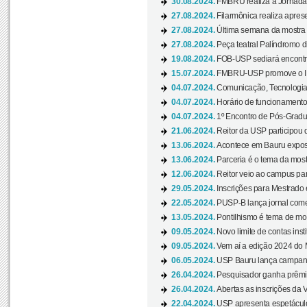
30.08.2024.
FMBRU realiza a Jornada 
27.08.2024.
Filarmônica realiza apres
27.08.2024.
Última semana da mostra Aq
27.08.2024.
Peça teatral Palíndromo di
19.08.2024.
FOB-USP sediará encontro
15.07.2024.
FMBRU-USP promove o II 
04.07.2024.
Comunicação, Tecnologia
04.07.2024.
Horário de funcionamento
04.07.2024.
1º Encontro de Pós-Gradu
21.06.2024.
Reitor da USP participou 
13.06.2024.
Acontece em Bauru exposi
13.06.2024.
Parceria é o tema da mostr
12.06.2024.
Reitor veio ao campus para
29.05.2024.
Inscrições para Mestrado
22.05.2024.
PUSP-B lança jornal come
13.05.2024.
Pontilhismo é tema de most
09.05.2024.
Novo limite de contas ins
09.05.2024.
Vem aí a edição 2024 do 
06.05.2024.
USP Bauru lança campanha
26.04.2024.
Pesquisador ganha prêmio 
26.04.2024.
Abertas as inscrições da 
22.04.2024.
USP apresenta espetáculo