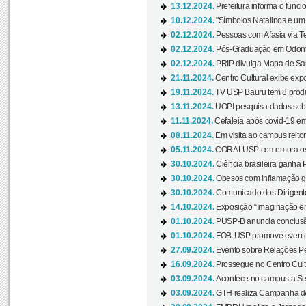
13.12.2024.
Prefeitura informa o funci
10.12.2024.
"Símbolos Natalinos e um N
02.12.2024.
Pessoas com Afasia via Te
02.12.2024.
Pós-Graduação em Odonto
02.12.2024.
PRIP divulga Mapa de Saú
21.11.2024.
Centro Cultural exibe expo
19.11.2024.
TV USP Bauru tem 8 produçõ
13.11.2024.
UOPI pesquisa dados sobre
11.11.2024.
Cefaleia após covid-19 em
08.11.2024.
Em visita ao campus reitor
05.11.2024.
CORALUSP comemora os 8
30.10.2024.
Ciência brasileira ganha 
30.10.2024.
Obesos com inflamação ge
30.10.2024.
Comunicado dos Dirigente
14.10.2024.
Exposição “Imaginação em
01.10.2024.
PUSP-B anuncia conclus
01.10.2024.
FOB-USP promove evento O
27.09.2024.
Evento sobre Relações Pe
16.09.2024.
Prossegue no Centro Cultu
03.09.2024.
Acontece no campus a Sem
03.09.2024.
GTH realiza Campanha de D