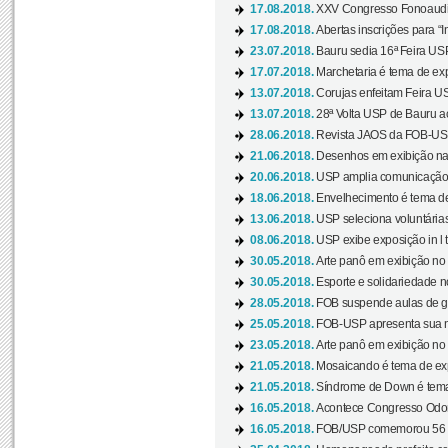
17.08.2018.
XXV Congresso Fonoaudio
17.08.2018.
Abertas inscrições para “In
23.07.2018.
Bauru sedia 16ª Feira USP 
17.07.2018.
Marchetaria é tema de ex
13.07.2018.
Corujas enfeitam Feira USP
13.07.2018.
28ª Volta USP de Bauru a
28.06.2018.
Revista JAOS da FOB-USP
21.06.2018.
Desenhos em exibição na 
20.06.2018.
USP amplia comunicação 
18.06.2018.
Envelhecimento é tema de
13.06.2018.
USP seleciona voluntárias 
08.06.2018.
USP exibe exposição in l t
30.05.2018.
Arte panô em exibição no C
30.05.2018.
Esporte e solidariedade 
28.05.2018.
FOB suspende aulas de gr
25.05.2018.
FOB-USP apresenta sua no
23.05.2018.
Arte panô em exibição no C
21.05.2018.
Mosaicando é tema de ex
21.05.2018.
Síndrome de Down é tema
16.05.2018.
Acontece Congresso Odont
16.05.2018.
FOB/USP comemorou 56 a