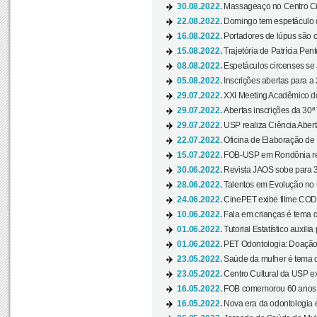
30.08.2022.
Massageaço no Centro Cul
22.08.2022.
Domingo tem espetáculo d
16.08.2022.
Portadores de lúpus são c
15.08.2022.
Trajetória de Patrícia Pen
08.08.2022.
Espetáculos circenses se
05.08.2022.
Inscrições abertas para a 
29.07.2022.
XXI Meeting Acadêmico do
29.07.2022.
Abertas inscrições da 30ª
29.07.2022.
USP realiza Ciência Abert
22.07.2022.
Oficina de Elaboração de 
15.07.2022.
FOB-USP em Rondônia rea
30.06.2022.
Revista JAOS sobe para 3
28.06.2022.
Talentos em Evolução no C
24.06.2022.
CinePET exibe filme CODA 
10.06.2022.
Fala em crianças é tema d
01.06.2022.
Tutorial Estatístico auxilia
01.06.2022.
PET Odontologia: Doação
23.05.2022.
Saúde da mulher é tema d
23.05.2022.
Centro Cultural da USP ex
16.05.2022.
FOB comemorou 60 anos c
16.05.2022.
Nova era da odontologia é