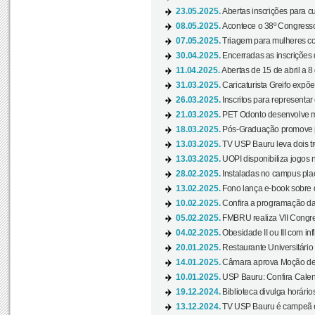
23.05.2025.
Abertas inscrições para 
08.05.2025.
Acontece o 38º Congresso
07.05.2025.
Triagem para mulheres com
30.04.2025.
Encerradas as inscrições 
11.04.2025.
Abertas de 15 de abril a 8
31.03.2025.
Caricaturista Greifo expõ
26.03.2025.
Inscritos para representa
21.03.2025.
PET Odonto desenvolve ma
18.03.2025.
Pós-Graduação promove pal
13.03.2025.
TV USP Bauru leva dois tr
13.03.2025.
UOPI disponibiliza jogos 
28.02.2025.
Instaladas no campus pla
13.02.2025.
Fono lança e-book sobre de
10.02.2025.
Confira a programação d
05.02.2025.
FMBRU realiza VII Congr
04.02.2025.
Obesidade II ou III com i
20.01.2025.
Restaurante Universitário
14.01.2025.
Câmara aprova Moção de 
10.01.2025.
USP Bauru: Confira Calend
19.12.2024.
Biblioteca divulga horári
13.12.2024.
TV USP Bauru é campeã em 