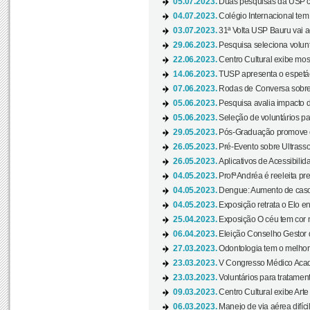
05.07.2023.
Duas pesquisas da USP co
04.07.2023.
Colégio Internacional tem
03.07.2023.
31ª Volta USP Bauru vai a
29.06.2023.
Pesquisa seleciona volunt
22.06.2023.
Centro Cultural exibe mo
14.06.2023.
TUSP apresenta o espetác
07.06.2023.
Rodas de Conversa sobre
05.06.2023.
Pesquisa avalia impacto d
05.06.2023.
Seleção de voluntários pa
29.05.2023.
Pós-Graduação promove ev
26.05.2023.
Pré-Evento sobre Ultrasso
26.05.2023.
Aplicativos de Acessibilida
04.05.2023.
Profª Andréa é reeleita pr
04.05.2023.
Dengue: Aumento de casos
04.05.2023.
Exposição retrata o Elo ent
25.04.2023.
Exposição O céu tem cor 
06.04.2023.
Eleição Conselho Gestor
27.03.2023.
Odontologia tem o melho
23.03.2023.
V Congresso Médico Acad
23.03.2023.
Voluntários para tratamento
09.03.2023.
Centro Cultural exibe Arte
06.03.2023.
Manejo de via aérea difíci