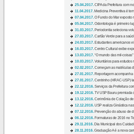
25.04.2017.
CIPA da Prefeitura com no
11.04.2017.
Medicina Preventiva é tem
07.04.2017.
O Fundo do Mar exposto no
05.04.2017.
Odontologia é primeiro lu
31.03.2017.
Periodontia seleciona volu
27.03.2017.
Cartão Verde para a saúd
24.03.2017.
Estudantes americanos vis
16.03.2017.
Centro Cultural exibe exp
13.03.2017.
“O mundo das mil-coisas” 
10.03.2017.
Voluntários para estudos n
02.02.2017.
Começam as matrículas 
27.01.2017.
Reportagem acompanha e
27.01.2017.
Centrinho (HRAC-USP) lanç
22.12.2016.
Serviços da Prefeitura com
19.12.2016.
TV USP Bauru premiada c
13.12.2016.
Cerimônia de Colação de
12.12.2016.
USP realiza Ginástica nas
07.12.2016.
Prevenção do abuso de dr
06.12.2016.
Formaturas de 2016 no Te
29.11.2016.
Dia Municipal dos Cuidado
28.11.2016.
Graduação A é a nova cam