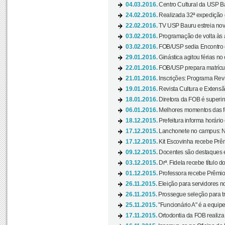
04.03.2016.
Centro Cultural da USP Bau
24.02.2016.
Realizada 32ª expedição
22.02.2016.
TV USP Bauru estreia nov
03.02.2016.
Programação de volta às 
03.02.2016.
FOB/USP sedia Encontro de
29.01.2016.
Ginástica agitou férias no
22.01.2016.
FOB/USP prepara matrícula
21.01.2016.
Inscrições: Programa Rev
19.01.2016.
Revista Cultura e Extensão
18.01.2016.
Diretora da FOB é superi
06.01.2016.
Melhores momentos das f
18.12.2015.
Prefeitura informa horário 
17.12.2015.
Lanchonete no campus: Nov
17.12.2015.
Kit Escovinha recebe Prêm
09.12.2015.
Docentes são destaques e
03.12.2015.
Drª. Fidela recebe título 
01.12.2015.
Professora recebe Prêmio 
26.11.2015.
Eleição para servidores no
26.11.2015.
Prossegue seleção para tr
25.11.2015.
"Funcionário A" é a equip
17.11.2015.
Ortodontia da FOB realiza 