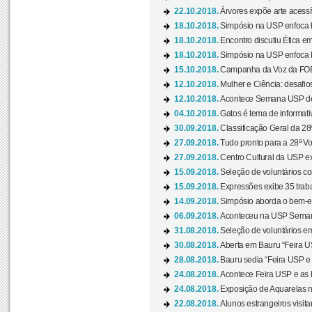
22.10.2018.
Árvores expõe arte acessí
18.10.2018.
Simpósio na USP enfoca b
18.10.2018.
Encontro discutiu Ética e
18.10.2018.
Simpósio na USP enfoca b
15.10.2018.
Campanha da Voz da FOB-
12.10.2018.
Mulher e Ciência: desafios
12.10.2018.
Acontece Semana USP de 
04.10.2018.
Gatos é tema de informativo
30.09.2018.
Classificação Geral da 28
27.09.2018.
Tudo pronto para a 28ª Vo
27.09.2018.
Centro Cultural da USP ex
15.09.2018.
Seleção de voluntários co
15.09.2018.
Expressões exibe 35 traba
14.09.2018.
Simpósio aborda o bem-es
06.09.2018.
Aconteceu na USP Semana 
31.08.2018.
Seleção de voluntários em
30.08.2018.
Aberta em Bauru “Feira US
28.08.2018.
Bauru sedia “Feira USP e as
24.08.2018.
Acontece Feira USP e as Pr
24.08.2018.
Exposição de Aquarelas na
22.08.2018.
Alunos estrangeiros visit