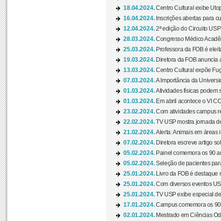
18.04.2024.
Centro Cultural exibe Utop
16.04.2024.
Inscrições abertas para 
12.04.2024.
2ª edição do Circuito USP
28.03.2024.
Congresso Médico Acadêm
25.03.2024.
Professora da FOB é eleita
19.03.2024.
Diretora da FOB anuncia 
13.03.2024.
Centro Cultural expõe Fug
07.03.2024.
A Importância da Universi
01.03.2024.
Atividades físicas podem 
01.03.2024.
Em abril acontece o VI C
23.02.2024.
Com atividades campus re
22.02.2024.
TV USP mostra jornada de
21.02.2024.
Alerta: Animais em áreas 
07.02.2024.
Diretora escreve artigo s
05.02.2024.
Painel comemora os 90 an
05.02.2024.
Seleção de pacientes para
25.01.2024.
Livro da FOB é destaque 
25.01.2024.
Com diversos eventos US
25.01.2024.
TV USP exibe especial de
17.01.2024.
Campus comemora os 90 
02.01.2024.
Mestrado em Ciências Odo