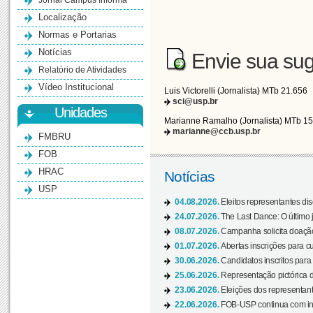
Jornal Campus Informa
Localização
Normas e Portarias
Notícias
Envie sua sug
Relatório de Atividades
Vídeo Institucional
Luis Victorelli (Jornalista) MTb 21.656
sci@usp.br
Unidades
Marianne Ramalho (Jornalista) MTb 1
marianne@ccb.usp.br
FMBRU
FOB
HRAC
Notícias
USP
04.08.2026.
Eleitos representantes di
24.07.2026.
The Last Dance: O últim
08.07.2026.
Campanha solicita doação 
01.07.2026.
Abertas inscrições para c
30.06.2026.
Candidatos inscritos para 
25.06.2026.
Representação pictórica da
23.06.2026.
Eleições dos representant
22.06.2026.
FOB-USP continua com ins