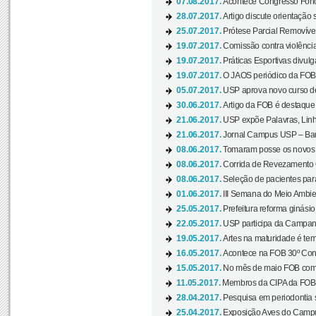
07.08.2017.
Acontece Congresso Fonoa
28.07.2017.
Artigo discute orientação 
25.07.2017.
Prótese Parcial Removível
19.07.2017.
Comissão contra violênci
19.07.2017.
Práticas Esportivas divulg
19.07.2017.
O JAOS periódico da FOB d
05.07.2017.
USP aprova novo curso de
30.06.2017.
Artigo da FOB é destaque e
21.06.2017.
USP expõe Palavras, Linh
21.06.2017.
Jornal Campus USP – Baur
08.06.2017.
Tomaram posse os novos
08.06.2017.
Corrida de Revezamento 
08.06.2017.
Seleção de pacientes para
01.06.2017.
III Semana do Meio Ambie
25.05.2017.
Prefeitura reforma ginási
22.05.2017.
USP participa da Campanh
19.05.2017.
Artes na maturidade é tem
16.05.2017.
Acontece na FOB 30º Cong
15.05.2017.
No mês de maio FOB com
11.05.2017.
Membros da CIPA da FOB
28.04.2017.
Pesquisa em periodontia s
25.04.2017.
Exposição Aves do Campu