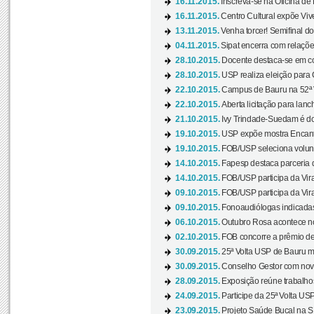
16.11.2015.
Inscreva-se na Oficina de
16.11.2015.
Centro Cultural expõe Vive
13.11.2015.
Venha torcer! Semifinal 
04.11.2015.
Sipat encerra com relações
28.10.2015.
Docente destaca-se em con
28.10.2015.
USP realiza eleição para C
22.10.2015.
Campus de Bauru na 52ª V
22.10.2015.
Aberta licitação para lan
21.10.2015.
Ivy Trindade-Suedam é do
19.10.2015.
USP expõe mostra Encanto
19.10.2015.
FOB/USP seleciona volunt
14.10.2015.
Fapesp destaca parceria
14.10.2015.
FOB/USP participa da Virad
09.10.2015.
FOB/USP participa da Virad
09.10.2015.
Fonoaudiólogas indicadas
06.10.2015.
Outubro Rosa acontece n
02.10.2015.
FOB concorre a prêmio de
30.09.2015.
25ª Volta USP de Bauru ma
30.09.2015.
Conselho Gestor com novo
28.09.2015.
Exposição reúne trabalho
24.09.2015.
Participe da 25ª Volta US
23.09.2015.
Projeto Saúde Bucal na S