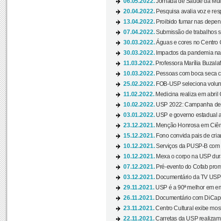
06.05.2022.
Jornada de Saúde da Mulhe
20.04.2022.
Pesquisa avalia voz e res
13.04.2022.
Proibido fumar nas depen
07.04.2022.
Submissão de trabalhos s
30.03.2022.
Águas e cores no Centro C
30.03.2022.
Impactos da pandemia na 
11.03.2022.
Professora Marília Buzalaf
10.03.2022.
Pessoas com boca seca co
25.02.2022.
FOB-USP seleciona voluntá
11.02.2022.
Medicina realiza em abril
10.02.2022.
USP 2022: Campanha de 
03.01.2022.
USP e governo estadual a
23.12.2021.
Menção Honrosa em Ciênc
15.12.2021.
Fono convida pais de cria
10.12.2021.
Serviços da PUSP-B com in
10.12.2021.
Mexa o corpo na USP duran
07.12.2021.
Pré-evento do Cofab prom
03.12.2021.
Documentário da TV USP 
29.11.2021.
USP é a 90ª melhor em em
26.11.2021.
Documentário com DiCaprio
23.11.2021.
Centro Cultural exibe most
22.11.2021.
Carretas da USP realizam