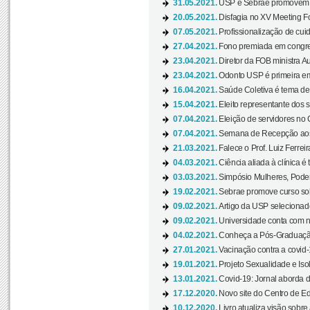
31.05.2021.
USP e Sebrae promovem 
20.05.2021.
Disfagia no XV Meeting F
07.05.2021.
Profissionalização de cuid
27.04.2021.
Fono premiada em congress
23.04.2021.
Diretor da FOB ministra A
23.04.2021.
Odonto USP é primeira em
16.04.2021.
Saúde Coletiva é tema de
15.04.2021.
Eleito representante dos s
07.04.2021.
Eleição de servidores no 
07.04.2021.
Semana de Recepção aos C
21.03.2021.
Falece o Prof. Luiz Ferreir
04.03.2021.
Ciência aliada à clínica é
03.03.2021.
Simpósio Mulheres, Poder
19.02.2021.
Sebrae promove curso sob
09.02.2021.
Artigo da USP selecionado
09.02.2021.
Universidade conta com nov
04.02.2021.
Conheça a Pós-Graduaçã
27.01.2021.
Vacinação contra a covid-
19.01.2021.
Projeto Sexualidade e Iso
13.01.2021.
Covid-19: Jornal aborda d
17.12.2020.
Novo site do Centro de Ed
10.12.2020.
Livro atualiza visão sobre