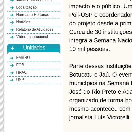
Jornal Campus Informa
impacto e o público. Um
Localização
Poli-USP e coordenador
Normas e Portarias
Notícias
do projeto desde a prim
Relatório de Atividades
Cerca de 30 instituiçõe
Vídeo Institucional
integra a Semana Nacio
Unidades
10 mil pessoas.
FMBRU
FOB
Parte dessas instituiçõ
HRAC
Botucatu e Jaú. O even
USP
municípios na Semana N
José do Rio Preto e Ad
organizado de forma hor
mesmo aconteceu com un
jornalista Luís Victore