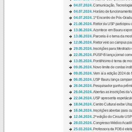
04.07.2024.
Comunicação, Tecnologia
04.07.2024.
Horário de funcionamento
04.07.2024.
1º Encontro de Pós-Gradu
21.06.2024.
Reitor da USP participou 
13.06.2024.
Acontece em Bauru exposi
13.06.2024.
Parceria é o tema da mostr
12.06.2024.
Reitor veio ao campus para
29.05.2024.
Inscrições para Mestrado
22.05.2024.
PUSP-B lança jornal come
13.05.2024.
Pontilhismo é tema de most
09.05.2024.
Novo limite de contas ins
09.05.2024.
Vem aí a edição 2024 do 
06.05.2024.
USP Bauru lança campanha
26.04.2024.
Pesquisador ganha prêmio 
26.04.2024.
Abertas as inscrições da 
22.04.2024.
USP apresenta espetáculo
18.04.2024.
Centro Cultural exibe Utop
16.04.2024.
Inscrições abertas para 
12.04.2024.
2ª edição do Circuito USP
28.03.2024.
Congresso Médico Acadêm
25.03.2024.
Professora da FOB é eleita