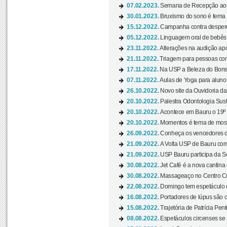
07.02.2023.
Semana de Recepção aos
30.01.2023.
Bruxismo do sono é tema d
15.12.2022.
Campanha contra desperdí
05.12.2022.
Linguagem oral de bebês 
23.11.2022.
Alterações na audição apó
21.11.2022.
Triagem para pessoas com 
17.11.2022.
Na USP a Beleza do Bonsai
07.11.2022.
Aulas de Yoga para aluno
26.10.2022.
Novo site da Ouvidoria d
20.10.2022.
Palestra Odontologia Suste
20.10.2022.
Acontece em Bauru o 19º C
20.10.2022.
Momentos é tema de mostra
26.09.2022.
Conheça os vencedores da
21.09.2022.
A Volta USP de Bauru com
21.09.2022.
USP Bauru participa da S
30.08.2022.
Jet Café é a nova cantina
30.08.2022.
Massageaço no Centro Cul
22.08.2022.
Domingo tem espetáculo d
16.08.2022.
Portadores de lúpus são c
15.08.2022.
Trajetória de Patrícia Pen
08.08.2022.
Espetáculos circenses se