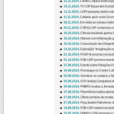
21.11.2024.
Centro Cultural exibe expo
19.11.2024.
TV USP Bauru tem 8 produçõ
13.11.2024.
UOPI pesquisa dados sobre
11.11.2024.
Cefaleia após covid-19 em
08.11.2024.
Em visita ao campus reitor
05.11.2024.
CORALUSP comemora os 8
30.10.2024.
Ciência brasileira ganha 
30.10.2024.
Obesos com inflamação ge
30.10.2024.
Comunicado dos Dirigente
14.10.2024.
Exposição “Imaginação em
01.10.2024.
PUSP-B anuncia conclus
01.10.2024.
FOB-USP promove evento O
27.09.2024.
Evento sobre Relações Pe
16.09.2024.
Prossegue no Centro Cultu
03.09.2024.
Acontece no campus a Sem
03.09.2024.
GTH realiza Campanha de D
30.08.2024.
FMBRU realiza a Jornada 
27.08.2024.
Filarmônica realiza apres
27.08.2024.
Última semana da mostra Aq
27.08.2024.
Peça teatral Palíndromo di
19.08.2024.
FOB-USP sediará encontro
15.07.2024.
FMBRU-USP promove o II 