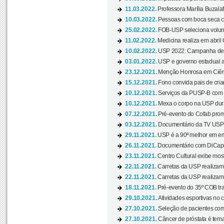
11.03.2022.
Professora Marília Buzalaf
10.03.2022.
Pessoas com boca seca co
25.02.2022.
FOB-USP seleciona voluntá
11.02.2022.
Medicina realiza em abril
10.02.2022.
USP 2022: Campanha de 
03.01.2022.
USP e governo estadual a
23.12.2021.
Menção Honrosa em Ciênc
15.12.2021.
Fono convida pais de cria
10.12.2021.
Serviços da PUSP-B com in
10.12.2021.
Mexa o corpo na USP duran
07.12.2021.
Pré-evento do Cofab prom
03.12.2021.
Documentário da TV USP 
29.11.2021.
USP é a 90ª melhor em em
26.11.2021.
Documentário com DiCaprio
23.11.2021.
Centro Cultural exibe most
22.11.2021.
Carretas da USP realizam
22.11.2021.
Carretas da USP realizam
18.11.2021.
Pré-evento do 35º COB tra
29.10.2021.
Atividades esportivas no 
27.10.2021.
Seleção de pacientes com
27.10.2021.
Câncer de próstata é tema