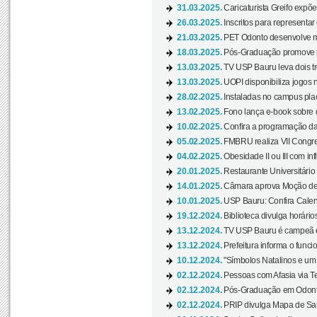
31.03.2025.
Caricaturista Greifo expõ
26.03.2025.
Inscritos para representa
21.03.2025.
PET Odonto desenvolve ma
18.03.2025.
Pós-Graduação promove pal
13.03.2025.
TV USP Bauru leva dois tr
13.03.2025.
UOPI disponibiliza jogos 
28.02.2025.
Instaladas no campus pla
13.02.2025.
Fono lança e-book sobre de
10.02.2025.
Confira a programação d
05.02.2025.
FMBRU realiza VII Congr
04.02.2025.
Obesidade II ou III com i
20.01.2025.
Restaurante Universitário
14.01.2025.
Câmara aprova Moção de 
10.01.2025.
USP Bauru: Confira Calend
19.12.2024.
Biblioteca divulga horári
13.12.2024.
TV USP Bauru é campeã em 
13.12.2024.
Prefeitura informa o funci
10.12.2024.
"Símbolos Natalinos e um N
02.12.2024.
Pessoas com Afasia via Te
02.12.2024.
Pós-Graduação em Odonto
02.12.2024.
PRIP divulga Mapa de Saú