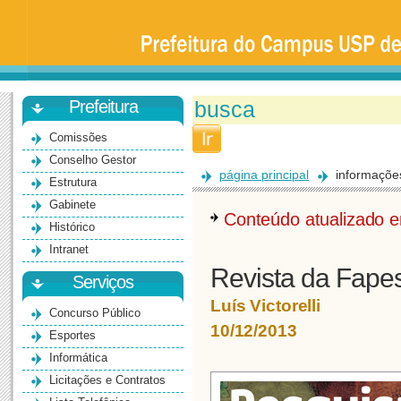
Prefeitura
da
Universidade
de
São
Paulo
-
Bauru
Prefeitura
Comissões
Conselho Gestor
página principal
informaçõe
Estrutura
Gabinete
Conteúdo atualizado
Histórico
Intranet
Revista da Fape
Serviços
Luís Victorelli
Concurso Público
10/12/2013
Esportes
Informática
Licitações e Contratos