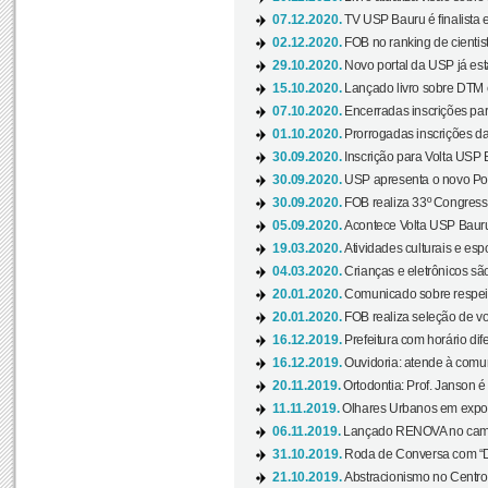
07.12.2020.
TV USP Bauru é finalista em
02.12.2020.
FOB no ranking de cientista
29.10.2020.
Novo portal da USP já está
15.10.2020.
Lançado livro sobre DTM e
07.10.2020.
Encerradas inscrições par
01.10.2020.
Prorrogadas inscrições da
30.09.2020.
Inscrição para Volta USP B
30.09.2020.
USP apresenta o novo Port
30.09.2020.
FOB realiza 33º Congresso
05.09.2020.
Acontece Volta USP Bauru 
19.03.2020.
Atividades culturais e esp
04.03.2020.
Crianças e eletrônicos sã
20.01.2020.
Comunicado sobre respeit
20.01.2020.
FOB realiza seleção de vol
16.12.2019.
Prefeitura com horário dife
16.12.2019.
Ouvidoria: atende à comu
20.11.2019.
Ortodontia: Prof. Janson é
11.11.2019.
Olhares Urbanos em exposi
06.11.2019.
Lançado RENOVA no camp
31.10.2019.
Roda de Conversa com “Di
21.10.2019.
Abstracionismo no Centro 