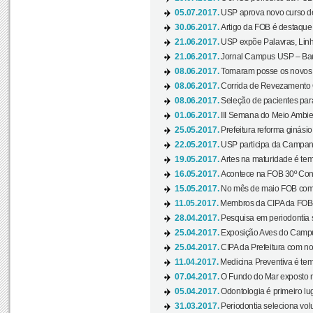
05.07.2017.
USP aprova novo curso de
30.06.2017.
Artigo da FOB é destaque e
21.06.2017.
USP expõe Palavras, Linh
21.06.2017.
Jornal Campus USP – Baur
08.06.2017.
Tomaram posse os novos
08.06.2017.
Corrida de Revezamento 
08.06.2017.
Seleção de pacientes para
01.06.2017.
III Semana do Meio Ambie
25.05.2017.
Prefeitura reforma ginási
22.05.2017.
USP participa da Campanh
19.05.2017.
Artes na maturidade é tem
16.05.2017.
Acontece na FOB 30º Cong
15.05.2017.
No mês de maio FOB com
11.05.2017.
Membros da CIPA da FOB
28.04.2017.
Pesquisa em periodontia s
25.04.2017.
Exposição Aves do Campu
25.04.2017.
CIPA da Prefeitura com no
11.04.2017.
Medicina Preventiva é tem
07.04.2017.
O Fundo do Mar exposto no
05.04.2017.
Odontologia é primeiro lu
31.03.2017.
Periodontia seleciona volu