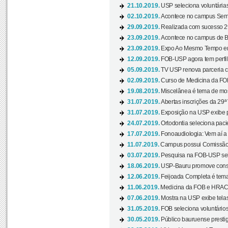
21.10.2019.
USP seleciona voluntária
02.10.2019.
Acontece no campus Seman
29.09.2019.
Realizada com sucesso 29
23.09.2019.
Acontece no campus de Ba
23.09.2019.
Expo Ao Mesmo Tempo em 
12.09.2019.
FOB-USP agora tem perfil 
05.09.2019.
TV USP renova parceria c
02.09.2019.
Curso de Medicina da FOB
19.08.2019.
Miscelânea é tema de mos
31.07.2019.
Abertas inscrições da 29ª
31.07.2019.
Exposição na USP exibe pa
24.07.2019.
Ortodontia seleciona pacie
17.07.2019.
Fonoaudiologia: Vem aí a 
11.07.2019.
Campus possui Comissão 
03.07.2019.
Pesquisa na FOB-USP sele
18.06.2019.
USP-Bauru promove consci
12.06.2019.
Feijoada Completa é tema
11.06.2019.
Medicina da FOB e HRAC 
07.06.2019.
Mostra na USP exibe telas 
31.05.2019.
FOB seleciona voluntário
30.05.2019.
Público bauruense prestig