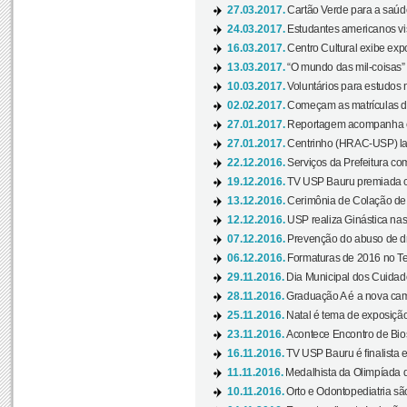
27.03.2017.
Cartão Verde para a saúd
24.03.2017.
Estudantes americanos vis
16.03.2017.
Centro Cultural exibe exp
13.03.2017.
“O mundo das mil-coisas” 
10.03.2017.
Voluntários para estudos n
02.02.2017.
Começam as matrículas 
27.01.2017.
Reportagem acompanha e
27.01.2017.
Centrinho (HRAC-USP) lanç
22.12.2016.
Serviços da Prefeitura com
19.12.2016.
TV USP Bauru premiada c
13.12.2016.
Cerimônia de Colação de
12.12.2016.
USP realiza Ginástica nas
07.12.2016.
Prevenção do abuso de dr
06.12.2016.
Formaturas de 2016 no Te
29.11.2016.
Dia Municipal dos Cuidado
28.11.2016.
Graduação A é a nova cam
25.11.2016.
Natal é tema de exposição 
23.11.2016.
Acontece Encontro de Bios
16.11.2016.
TV USP Bauru é finalista em
11.11.2016.
Medalhista da Olimpíada 
10.11.2016.
Orto e Odontopediatria sã