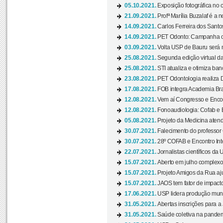
05.10.2021.
Exposição fotográfica no
21.09.2021.
Profª Marília Buzalaf é a no
14.09.2021.
Carlos Ferreira dos Santo
14.09.2021.
PET Odonto: Campanha c
03.09.2021.
Volta USP de Bauru será n
25.08.2021.
Segunda edição virtual da 
25.08.2021.
STI atualiza e otimiza ba
23.08.2021.
PET Odontologia realiza 
17.08.2021.
FOB integra Academia Bras
12.08.2021.
Vem aí Congresso e Encont
12.08.2021.
Fonoaudiologia: Cofab e E
05.08.2021.
Projeto da Medicina atend
30.07.2021.
Falecimento do professor
30.07.2021.
28º COFAB e Encontro Inte
22.07.2021.
Jornalistas científicos d
15.07.2021.
Aberto em julho complexo
15.07.2021.
Projeto Amigos da Rua aj
15.07.2021.
JAOS tem fator de impact
17.06.2021.
USP lidera produção mund
31.05.2021.
Abertas inscrições para a
31.05.2021.
Saúde coletiva na pandemi