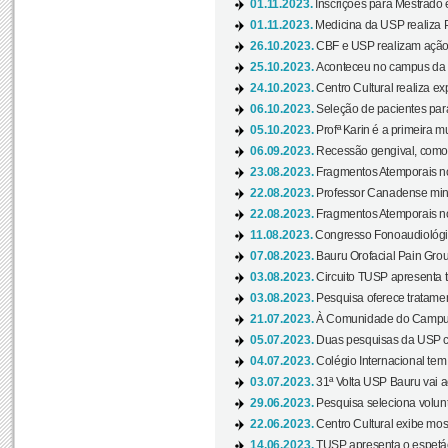
01.11.2023.
Inscrições para Mestrado 
01.11.2023.
Medicina da USP realiza 
26.10.2023.
CBF e USP realizam ação d
25.10.2023.
Aconteceu no campus da 
24.10.2023.
Centro Cultural realiza e
06.10.2023.
Seleção de pacientes para
05.10.2023.
Profª Karin é a primeira m
06.09.2023.
Recessão gengival, como re
23.08.2023.
Fragmentos Atemporais no
22.08.2023.
Professor Canadense minis
22.08.2023.
Fragmentos Atemporais no
11.08.2023.
Congresso Fonoaudiológic
07.08.2023.
Bauru Orofacial Pain Grou
03.08.2023.
Circuito TUSP apresenta t
03.08.2023.
Pesquisa oferece tratamen
21.07.2023.
À Comunidade do Campus
05.07.2023.
Duas pesquisas da USP co
04.07.2023.
Colégio Internacional tem
03.07.2023.
31ª Volta USP Bauru vai a
29.06.2023.
Pesquisa seleciona volunt
22.06.2023.
Centro Cultural exibe mo
14.06.2023.
TUSP apresenta o espetác