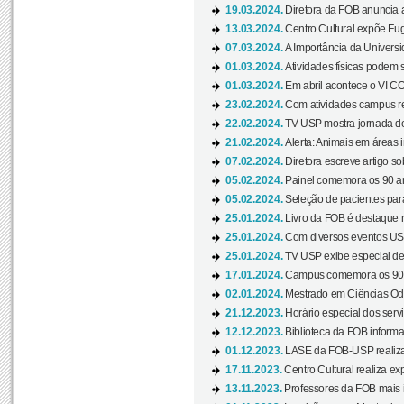
19.03.2024.
Diretora da FOB anuncia 
13.03.2024.
Centro Cultural expõe Fug
07.03.2024.
A Importância da Universi
01.03.2024.
Atividades físicas podem 
01.03.2024.
Em abril acontece o VI C
23.02.2024.
Com atividades campus re
22.02.2024.
TV USP mostra jornada de
21.02.2024.
Alerta: Animais em áreas 
07.02.2024.
Diretora escreve artigo s
05.02.2024.
Painel comemora os 90 an
05.02.2024.
Seleção de pacientes para
25.01.2024.
Livro da FOB é destaque 
25.01.2024.
Com diversos eventos US
25.01.2024.
TV USP exibe especial de
17.01.2024.
Campus comemora os 90 
02.01.2024.
Mestrado em Ciências Odo
21.12.2023.
Horário especial dos servi
12.12.2023.
Biblioteca da FOB informa
01.12.2023.
LASE da FOB-USP realiza 
17.11.2023.
Centro Cultural realiza ex
13.11.2023.
Professores da FOB mais i