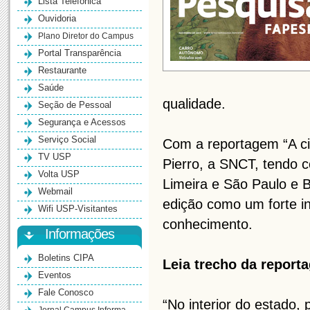
Lista Telefônica
Ouvidoria
Plano Diretor do Campus
Portal Transparência
Restaurante
Saúde
qualidade.
Seção de Pessoal
Segurança e Acessos
Serviço Social
Com a reportagem “A ciê
TV USP
Pierro, a SNCT, tendo 
Volta USP
Limeira e São Paulo e B
Webmail
edição como um forte in
Wifi USP-Visitantes
conhecimento.
Informações
Boletins CIPA
Leia trecho da report
Eventos
Fale Conosco
“No interior do estado,