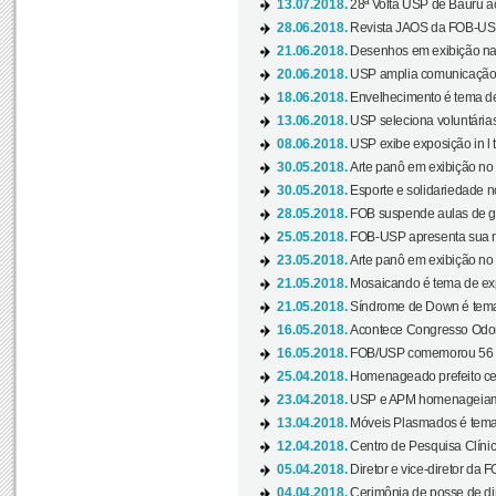
13.07.2018.
28ª Volta USP de Bauru a
28.06.2018.
Revista JAOS da FOB-USP
21.06.2018.
Desenhos em exibição na 
20.06.2018.
USP amplia comunicação 
18.06.2018.
Envelhecimento é tema de
13.06.2018.
USP seleciona voluntárias 
08.06.2018.
USP exibe exposição in l t
30.05.2018.
Arte panô em exibição no C
30.05.2018.
Esporte e solidariedade 
28.05.2018.
FOB suspende aulas de gr
25.05.2018.
FOB-USP apresenta sua no
23.05.2018.
Arte panô em exibição no C
21.05.2018.
Mosaicando é tema de ex
21.05.2018.
Síndrome de Down é tema
16.05.2018.
Acontece Congresso Odont
16.05.2018.
FOB/USP comemorou 56 a
25.04.2018.
Homenageado prefeito ces
23.04.2018.
USP e APM homenageiam D
13.04.2018.
Móveis Plasmados é tema 
12.04.2018.
Centro de Pesquisa Clíni
05.04.2018.
Diretor e vice-diretor da 
04.04.2018.
Cerimônia de posse de dir