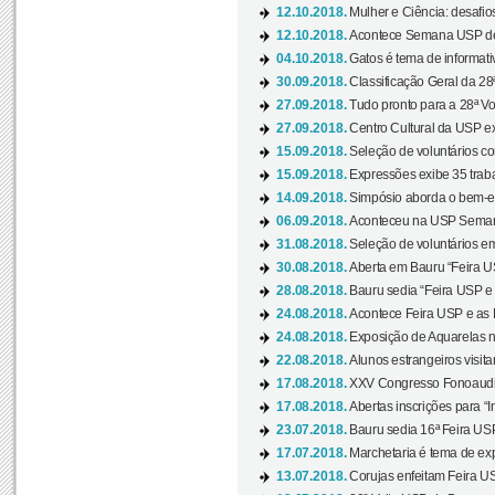
12.10.2018.
Mulher e Ciência: desafios
12.10.2018.
Acontece Semana USP de 
04.10.2018.
Gatos é tema de informativo
30.09.2018.
Classificação Geral da 28
27.09.2018.
Tudo pronto para a 28ª Vo
27.09.2018.
Centro Cultural da USP ex
15.09.2018.
Seleção de voluntários co
15.09.2018.
Expressões exibe 35 traba
14.09.2018.
Simpósio aborda o bem-es
06.09.2018.
Aconteceu na USP Semana 
31.08.2018.
Seleção de voluntários em
30.08.2018.
Aberta em Bauru “Feira US
28.08.2018.
Bauru sedia “Feira USP e as
24.08.2018.
Acontece Feira USP e as Pr
24.08.2018.
Exposição de Aquarelas na
22.08.2018.
Alunos estrangeiros visit
17.08.2018.
XXV Congresso Fonoaudio
17.08.2018.
Abertas inscrições para “In
23.07.2018.
Bauru sedia 16ª Feira USP 
17.07.2018.
Marchetaria é tema de ex
13.07.2018.
Corujas enfeitam Feira USP