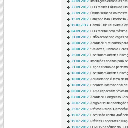
22.09.2017.
Instituições europeias pre
22.09.2017.
FOB realiza Fórum de Dis
22.09.2017.
Última semana da mostra “
15.09.2017.
Lançado livro Ortodontia 
11.09.2017.
Centro Cultural exibe a ex
04.09.2017.
FOB recebe nota máxima d
31.08.2017.
Estão acabando vagas par
28.08.2017.
Acontece “Treinando para 
28.08.2017.
“Palavras, Linhas e Cores
25.08.2017.
Continuam abertas inscriç
21.08.2017.
Inscrições abertas para o 
21.08.2017.
Cegos é tema de performa
18.08.2017.
Continuam abertas inscriç
18.08.2017.
Aquarelando é tema de mos
18.08.2017.
Encontro Internacional de 
08.08.2017.
CIPAs capacitam novos m
07.08.2017.
Acontece Congresso Fonoa
28.07.2017.
Artigo discute orientação 
25.07.2017.
Prótese Parcial Removível
19.07.2017.
Comissão contra violênci
19.07.2017.
Práticas Esportivas divulg
19.07.2017.
O JAOS periódico da FOB d