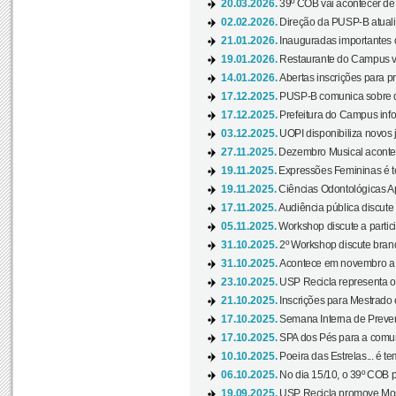
20.03.2026.
39º COB vai acontecer de 
02.02.2026.
Direção da PUSP-B atualiz
21.01.2026.
Inauguradas importantes
19.01.2026.
Restaurante do Campus vol
14.01.2026.
Abertas inscrições para p
17.12.2025.
PUSP-B comunica sobre de
17.12.2025.
Prefeitura do Campus info
03.12.2025.
UOPI disponibiliza novos 
27.11.2025.
Dezembro Musical acontec
19.11.2025.
Expressões Femininas é te
19.11.2025.
Ciências Odontológicas Ap
17.11.2025.
Audiência pública discute
05.11.2025.
Workshop discute a partic
31.10.2025.
2º Workshop discute branq
31.10.2025.
Acontece em novembro a 
23.10.2025.
USP Recicla representa 
21.10.2025.
Inscrições para Mestrado
17.10.2025.
Semana Interna de Preven
17.10.2025.
SPA dos Pés para a comuni
10.10.2025.
Poeira das Estrelas... é t
06.10.2025.
No dia 15/10, o 39º COB 
19.09.2025.
USP Recicla promove Most