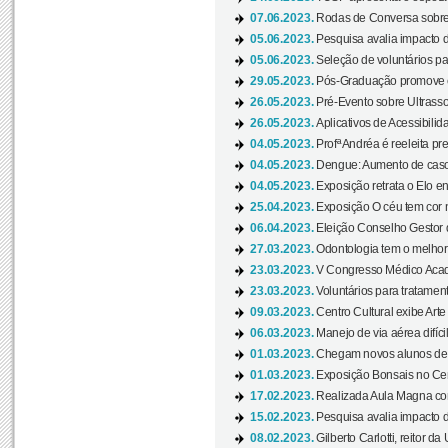
07.06.2023.
Rodas de Conversa sobre
05.06.2023.
Pesquisa avalia impacto d
05.06.2023.
Seleção de voluntários pa
29.05.2023.
Pós-Graduação promove ev
26.05.2023.
Pré-Evento sobre Ultrasso
26.05.2023.
Aplicativos de Acessibilida
04.05.2023.
Profª Andréa é reeleita pr
04.05.2023.
Dengue: Aumento de casos
04.05.2023.
Exposição retrata o Elo ent
25.04.2023.
Exposição O céu tem cor 
06.04.2023.
Eleição Conselho Gestor
27.03.2023.
Odontologia tem o melho
23.03.2023.
V Congresso Médico Acad
23.03.2023.
Voluntários para tratamento
09.03.2023.
Centro Cultural exibe Arte
06.03.2023.
Manejo de via aérea difíci
01.03.2023.
Chegam novos alunos de O
01.03.2023.
Exposição Bonsais no Cent
17.02.2023.
Realizada Aula Magna com 
15.02.2023.
Pesquisa avalia impacto d
08.02.2023.
Gilberto Carlotti, reitor d