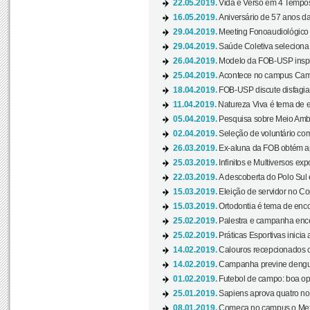
22.05.2019.
Vida e Verso em 4 Tempos
16.05.2019.
Aniversário de 57 anos d
29.04.2019.
Meeting Fonoaudiológico d
29.04.2019.
Saúde Coletiva seleciona 
26.04.2019.
Modelo da FOB-USP inspir
25.04.2019.
Acontece no campus Cam
18.04.2019.
FOB-USP discute disfagia 
11.04.2019.
Natureza Viva é tema de 
05.04.2019.
Pesquisa sobre Meio Ambi
02.04.2019.
Seleção de voluntário com
26.03.2019.
Ex-aluna da FOB obtém a
25.03.2019.
Infinitos e Multiversos ex
22.03.2019.
A descoberta do Polo Sul
15.03.2019.
Eleição de servidor no Co
15.03.2019.
Ortodontia é tema de encon
25.02.2019.
Palestra e campanha ence
25.02.2019.
Práticas Esportivas inicia 
14.02.2019.
Calouros recepcionados 
14.02.2019.
Campanha previne dengue
01.02.2019.
Futebol de campo: boa opçã
25.01.2019.
Sapiens aprova quatro no v
08.01.2019.
Começa no campus o Mexa