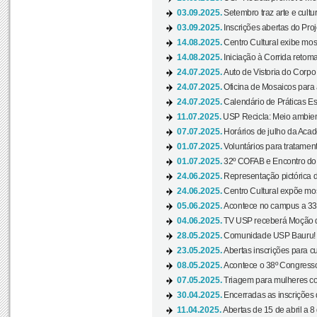
03.09.2025.
Setembro traz arte e cultu
03.09.2025.
Inscrições abertas do Pro
14.08.2025.
Centro Cultural exibe mos
14.08.2025.
Iniciação à Corrida retoma 
24.07.2025.
Auto de Vistoria do Corpo
24.07.2025.
Oficina de Mosaicos para 
24.07.2025.
Calendário de Práticas Esp
11.07.2025.
USP Recicla: Meio ambient
07.07.2025.
Horários de julho da Acad
01.07.2025.
Voluntários para tratament
01.07.2025.
32º COFAB e Encontro do
24.06.2025.
Representação pictórica d
24.06.2025.
Centro Cultural expõe most
05.06.2025.
Acontece no campus a 33ª
04.06.2025.
TV USP receberá Moção d
28.05.2025.
Comunidade USP Bauru! Ve
23.05.2025.
Abertas inscrições para 
08.05.2025.
Acontece o 38º Congresso
07.05.2025.
Triagem para mulheres com
30.04.2025.
Encerradas as inscrições 
11.04.2025.
Abertas de 15 de abril a 8