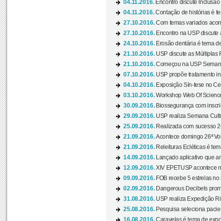
04.11.2016.
Encontro discute Inclusão
04.11.2016.
Contação de histórias é te
27.10.2016.
Com temas variados acont
27.10.2016.
Encontro na USP discute 
24.10.2016.
Erosão dentária é tema de
21.10.2016.
USP discute as Múltiplas 
21.10.2016.
Começou na USP Semana C
07.10.2016.
USP propõe tratamento ino
04.10.2016.
Exposição Sín-tese no Cen
03.10.2016.
Workshop Web Of Science
30.09.2016.
Biossegurança com inscriç
29.09.2016.
USP realiza Semana Cultur
25.09.2016.
Realizada com sucesso 26
21.09.2016.
Acontece domingo 26ª Vol
21.09.2016.
Releituras Ecléticas é tem
14.09.2016.
Lançado aplicativo que a
12.09.2016.
XIV EPETUSP acontece n
09.09.2016.
FOB recebe 5 estrelas no r
02.09.2016.
Dangerous Decibels promo
31.08.2016.
USP realiza Expedição Ri
25.08.2016.
Pesquisa seleciona pacie
16.08.2016.
Caravelas é tema de expo