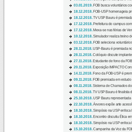
03.01.2019.
FOB busca voluntários com
18.12.2018.
FOB-USP homenageia prof
18.12.2018.
TV USP Bauru é premiada 
17.12.2018.
Prefeitura do campus com h
17.12.2018.
Mexa-se nas férias de Ver
10.12.2018.
Simulador realiza treino d
03.12.2018.
FOB seleciona voluntário
28.11.2018.
USP-Bauru é premiada no 
28.11.2018.
Colóquio discute implantes
27.11.2018.
Estudante de fono da FOB
20.11.2018.
Exposição IMPACTO Consc
14.11.2018.
Fono da FOB-USP é premia
09.11.2018.
FOB premiada em estudo s
08.11.2018.
Sistema de Chamados do c
08.11.2018.
TV USP Bauru é finalista d
25.10.2018.
USP Bauru representada 
22.10.2018.
Árvores expõe arte acessí
18.10.2018.
Simpósio na USP enfoca b
18.10.2018.
Encontro discutiu Ética e
18.10.2018.
Simpósio na USP enfoca b
15.10.2018.
Campanha da Voz da FOB-