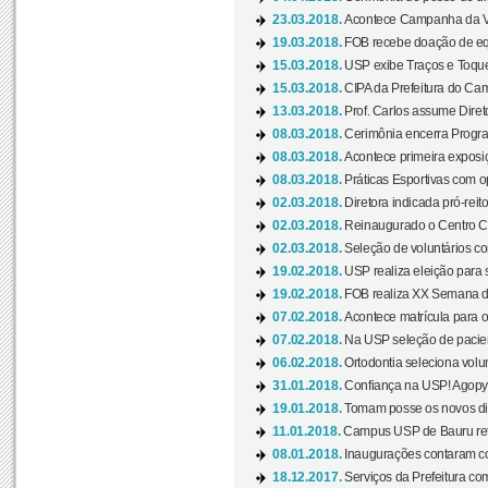
23.03.2018.
Acontece Campanha da V
19.03.2018.
FOB recebe doação de eq
15.03.2018.
USP exibe Traços e Toques
15.03.2018.
CIPA da Prefeitura do Camp
13.03.2018.
Prof. Carlos assume Diret
08.03.2018.
Cerimônia encerra Progra
08.03.2018.
Acontece primeira exposiçã
08.03.2018.
Práticas Esportivas com o
02.03.2018.
Diretora indicada pró-reito
02.03.2018.
Reinaugurado o Centro Cu
02.03.2018.
Seleção de voluntários co
19.02.2018.
USP realiza eleição para 
19.02.2018.
FOB realiza XX Semana d
07.02.2018.
Acontece matrícula para o
07.02.2018.
Na USP seleção de pacie
06.02.2018.
Ortodontia seleciona volun
31.01.2018.
Confiança na USP! Agopya
19.01.2018.
Tomam posse os novos dir
11.01.2018.
Campus USP de Bauru reto
08.01.2018.
Inaugurações contaram com
18.12.2017.
Serviços da Prefeitura com