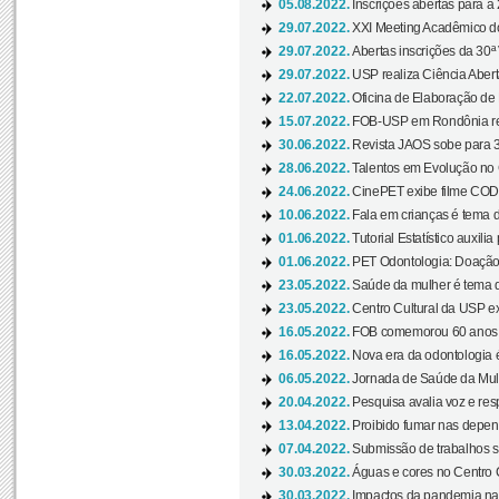
05.08.2022.
Inscrições abertas para a 
29.07.2022.
XXI Meeting Acadêmico do
29.07.2022.
Abertas inscrições da 30ª
29.07.2022.
USP realiza Ciência Abert
22.07.2022.
Oficina de Elaboração de 
15.07.2022.
FOB-USP em Rondônia rea
30.06.2022.
Revista JAOS sobe para 3
28.06.2022.
Talentos em Evolução no C
24.06.2022.
CinePET exibe filme CODA 
10.06.2022.
Fala em crianças é tema d
01.06.2022.
Tutorial Estatístico auxilia
01.06.2022.
PET Odontologia: Doação
23.05.2022.
Saúde da mulher é tema d
23.05.2022.
Centro Cultural da USP ex
16.05.2022.
FOB comemorou 60 anos c
16.05.2022.
Nova era da odontologia é
06.05.2022.
Jornada de Saúde da Mulhe
20.04.2022.
Pesquisa avalia voz e res
13.04.2022.
Proibido fumar nas depen
07.04.2022.
Submissão de trabalhos s
30.03.2022.
Águas e cores no Centro C
30.03.2022.
Impactos da pandemia na 