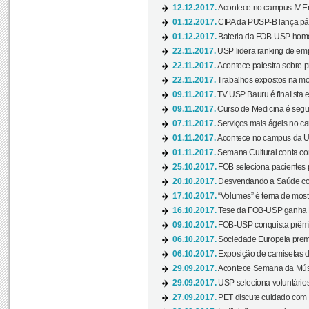
12.12.2017.
Acontece no campus IV En
01.12.2017.
CIPA da PUSP-B lança pág
01.12.2017.
Bateria da FOB-USP homen
22.11.2017.
USP lidera ranking de emp
22.11.2017.
Acontece palestra sobre p
22.11.2017.
Trabalhos expostos na mos
09.11.2017.
TV USP Bauru é finalista em
09.11.2017.
Curso de Medicina é segun
07.11.2017.
Serviços mais ágeis no c
01.11.2017.
Acontece no campus da US
01.11.2017.
Semana Cultural conta co
25.10.2017.
FOB seleciona pacientes p
20.10.2017.
Desvendando a Saúde com
17.10.2017.
“Volumes” é tema de mostr
16.10.2017.
Tese da FOB-USP ganha 
09.10.2017.
FOB-USP conquista prêmio
06.10.2017.
Sociedade Europeia premi
06.10.2017.
Exposição de camisetas d
29.09.2017.
Acontece Semana da Músi
29.09.2017.
USP seleciona voluntários
27.09.2017.
PET discute cuidado com p