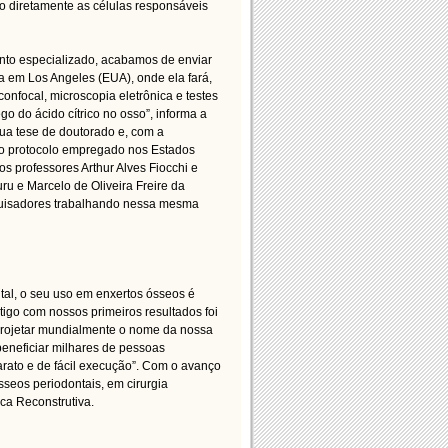
o diretamente as células responsáveis
nto especializado, acabamos de enviar
a em Los Angeles (EUA), onde ela fará,
onfocal, microscopia eletrônica e testes
do ácido cítrico no osso”, informa a
sua tese de doutorado e, com a
mo protocolo empregado nos Estados
s professores Arthur Alves Fiocchi e
 e Marcelo de Oliveira Freire da
squisadores trabalhando nessa mesma
tal, o seu uso em enxertos ósseos é
tigo com nossos primeiros resultados foi
 projetar mundialmente o nome da nossa
beneficiar milhares de pessoas
arato e de fácil execução”. Com o avanço
seos periodontais, em cirurgia
ca Reconstrutiva.