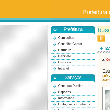
Prefeitura
da
Universidade
de
São
Paulo
-
Bauru
Prefeitura
Comissões
Conselho Gestor
pág
Estrutura
Gabinete
Co
Histórico
Intranet
Est
Luís V
Serviços
23/07
Concurso Público
Esportes
Informática
Licitações e Contratos