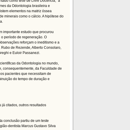
tado como tese de Livre Docência, “a
mes da Odontologia brasileira e
istem elementos na matriz óssea
de minerais como o cálcio. A hipótese do
a.
 um importante estudo que procurou
 o período de regeneração. O
bservações reforçam o ineditismo e a
ia Rubo de Rezende, Alberto Consolaro,
reghi e Euloir Passanezi.
científicas da Odontologia no mundo,
a e, consequentemente, da Faculdade de
 os pacientes que necessitam de
iminuição do tempo de duração e
á citados, outros resultados
ta conclusão partiu de um teste
rgião-dentista Marcus Gustavo Silva