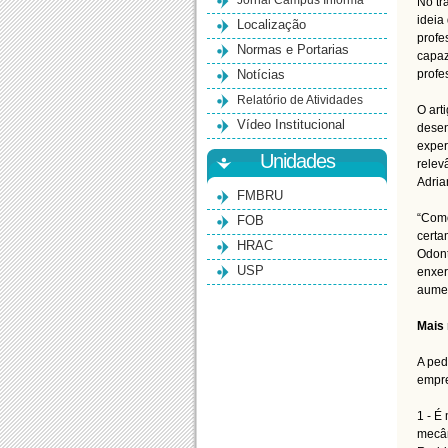
Jornal Campus Informa
No tr
ideia
Localização
profe
Normas e Portarias
capaz
Notícias
profe
Relatório de Atividades
O art
Vídeo Institucional
desen
exper
Unidades
relev
Adria
FMBRU
“Como
FOB
certa
HRAC
Odont
USP
enxer
aumen
Mais 
A ped
empre
1 - É
mecân