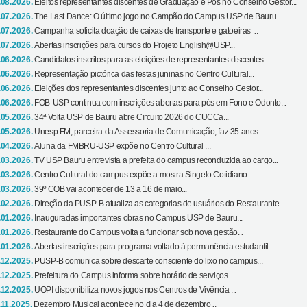
.08.2026.
Eleitos representantes discentes de Graduação e Pós no Conselho Gestor...
.07.2026.
The Last Dance: O último jogo no Campão do Campus USP de Bauru...
.07.2026.
Campanha solicita doação de caixas de transporte e gatoeiras ...
.07.2026.
Abertas inscrições para cursos do Projeto English@USP...
.06.2026.
Candidatos inscritos para as eleições de representantes discentes...
.06.2026.
Representação pictórica das festas juninas no Centro Cultural...
.06.2026.
Eleições dos representantes discentes junto ao Conselho Gestor...
.06.2026.
FOB-USP continua com inscrições abertas para pós em Fono e Odonto...
.05.2026.
34ª Volta USP de Bauru abre Circuito 2026 do CUCCa...
.05.2026.
Unesp FM, parceira da Assessoria de Comunicação, faz 35 anos...
.04.2026.
Aluna da FMBRU-USP expõe no Centro Cultural ...
.03.2026.
TV USP Bauru entrevista a prefeita do campus reconduzida ao cargo...
.03.2026.
Centro Cultural do campus expõe a mostra Singelo Cotidiano ...
.03.2026.
39º COB vai acontecer de 13 a 16 de maio...
.02.2026.
Direção da PUSP-B atualiza as categorias de usuários do Restaurante...
.01.2026.
Inauguradas importantes obras no Campus USP de Bauru...
.01.2026.
Restaurante do Campus volta a funcionar sob nova gestão...
.01.2026.
Abertas inscrições para programa voltado à permanência estudantil...
.12.2025.
PUSP-B comunica sobre descarte consciente do lixo no campus...
.12.2025.
Prefeitura do Campus informa sobre horário de serviços...
.12.2025.
UOPI disponibiliza novos jogos nos Centros de Vivência ...
.11.2025.
Dezembro Musical acontece no dia 4 de dezembro...