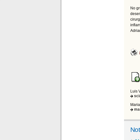
No gr
desen
cirur
infla
Adria
Luis 
sc
Maria
ma
Not