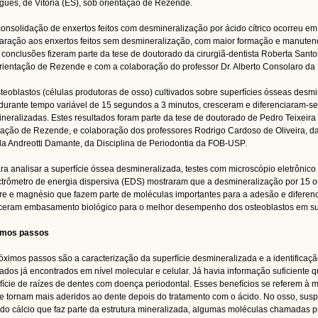
gues, de Vitória (ES), sob orientação de Rezende.
 consolidação de enxertos feitos com desmineralização por ácido cítrico ocorreu 
ração aos enxertos feitos sem desmineralização, com maior formação e manuten
 conclusões fizeram parte da tese de doutorado da cirurgiã-dentista Roberta Sant
rientação de Rezende e com a colaboração do professor Dr. Alberto Consolaro da
steoblastos (células produtoras de osso) cultivados sobre superfícies ósseas desm
durante tempo variável de 15 segundos a 3 minutos, cresceram e diferenciaram-se
neralizadas. Estes resultados foram parte da tese de doutorado de Pedro Teixeir
tação de Rezende, e colaboração dos professores Rodrigo Cardoso de Oliveira, d
la Andreotti Damante, da Disciplina de Periodontia da FOB-USP.
ara analisar a superfície óssea desmineralizada, testes com microscópio eletrônic
trômetro de energia dispersiva (EDS) mostraram que a desmineralização por 15
re e magnésio que fazem parte de moléculas importantes para a adesão e diferen
ceram embasamento biológico para o melhor desempenho dos osteoblastos em su
imos passos
óximos passos são a caracterização da superfície desmineralizada e a identificação
tados já encontrados em nível molecular e celular. Já havia informação suficiente q
fície de raízes de dentes com doença periodontal. Esses benefícios se referem à m
e tornam mais aderidos ao dente depois do tratamento com o ácido. No osso, sus
 do cálcio que faz parte da estrutura mineralizada, algumas moléculas chamadas 