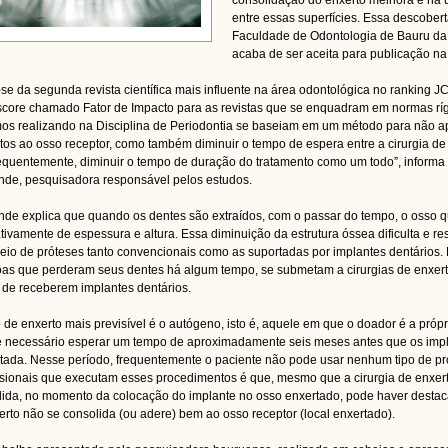
consolidação do enxerto melhora e há
entre essas superfícies. Essa descobe
Faculdade de Odontologia de Bauru da
acaba de ser aceita para publicação na 
-se da segunda revista científica mais influente na área odontológica no ranking JC
core chamado Fator de Impacto para as revistas que se enquadram em normas ríg
os realizando na Disciplina de Periodontia se baseiam em um método para não 
tos ao osso receptor, como também diminuir o tempo de espera entre a cirurgia de 
quentemente, diminuir o tempo de duração do tratamento como um todo”, informa
de, pesquisadora responsável pelos estudos.
de explica que quando os dentes são extraídos, com o passar do tempo, o osso qu
tivamente de espessura e altura. Essa diminuição da estrutura óssea dificulta e res
eio de próteses tanto convencionais como as suportadas por implantes dentários
as que perderam seus dentes há algum tempo, se submetam a cirurgias de enxerto
 de receberem implantes dentários.
o de enxerto mais previsível é o autógeno, isto é, aquele em que o doador é a próp
 necessário esperar um tempo de aproximadamente seis meses antes que os impl
tada. Nesse período, frequentemente o paciente não pode usar nenhum tipo de p
ssionais que executam esses procedimentos é que, mesmo que a cirurgia de enxe
ida, no momento da colocação do implante no osso enxertado, pode haver destac
erto não se consolida (ou adere) bem ao osso receptor (local enxertado).