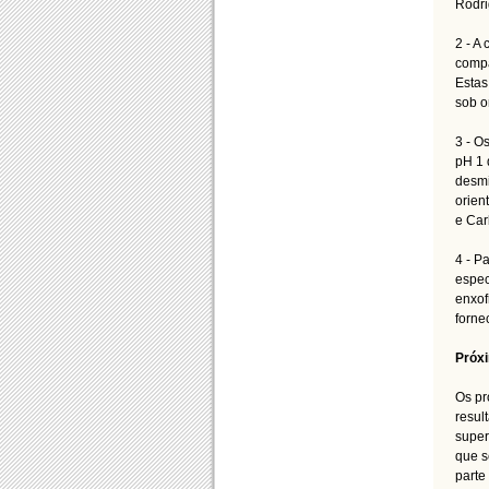
Rodri
2 - A
compa
Estas
sob o
3 - O
pH 1 
desmi
orien
e Car
4 - P
espec
enxof
forne
Próx
Os pr
resul
super
que s
parte