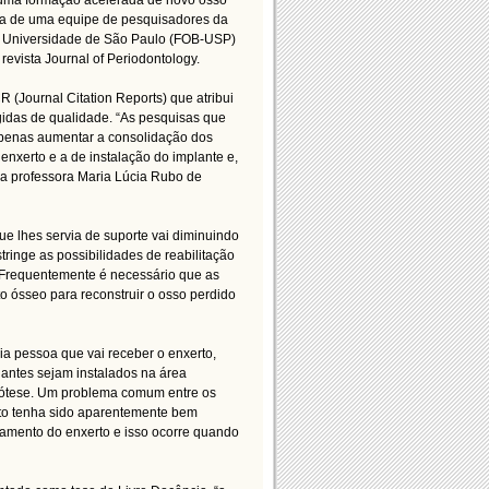
 uma formação acelerada de novo osso
rta de uma equipe de pesquisadores da
 Universidade de São Paulo (FOB-USP)
revista Journal of Periodontology.
R (Journal Citation Reports) que atribui
idas de qualidade. “As pesquisas que
apenas aumentar a consolidação dos
enxerto e a de instalação do implante e,
 a professora Maria Lúcia Rubo de
e lhes servia de suporte vai diminuindo
tringe as possibilidades de reabilitação
. Frequentemente é necessário que as
 ósseo para reconstruir o osso perdido
ria pessoa que vai receber o enxerto,
antes sejam instalados na área
rótese. Um problema comum entre os
rto tenha sido aparentemente bem
amento do enxerto e isso ocorre quando