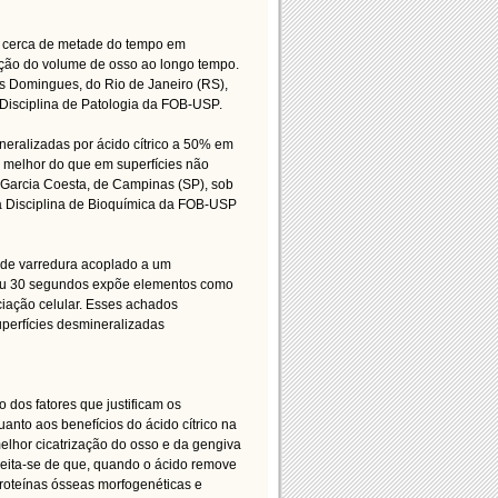
em cerca de metade do tempo em
ção do volume de osso ao longo tempo.
os Domingues, do Rio de Janeiro (RS),
 Disciplina de Patologia da FOB-USP.
ineralizadas por ácido cítrico a 50% em
 melhor do que em superfícies não
a Garcia Coesta, de Campinas (SP), sob
a Disciplina de Bioquímica da FOB-USP
o de varredura acoplado a um
 ou 30 segundos expõe elementos como
ciação celular. Esses achados
perfícies desmineralizadas
 dos fatores que justificam os
uanto aos benefícios do ácido cítrico na
elhor cicatrização do osso e da gengiva
peita-se de que, quando o ácido remove
proteínas ósseas morfogenéticas e