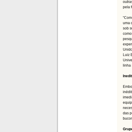
outra
pela 
“Como
uma d
sob s
como 
pesqu
exper
Unido
Luiz 
Unive
linha
Inedi
Embor
inédi
imedi
equip
neces
das p
bucom
Grup