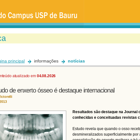
Ir
para
o
conteúdo
principal
ina principal
informações
notícias
nteúdo atualizado em
04.08.2026
udo de enxerto ósseo é destaque internacional
ictorelli
/2013
Resultados são destaque na Journal o
conhecidas e conceituadas revistas ci
Estudo revela que quando o osso receb
desmineralizados superficialmente por ác