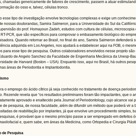
s, chamadas genericamente de fatores de crescimento, passem a atuar estimuland
formação do osso e, talvez, células tronco.
 esse tipo de investigação envolve tecnologias complexas e exige um conhecime
e nossas doutorandas, Samira Salmeron, para a Universidade do Sul da Califórni
upervisão do prof. Homayoun Zadeh, estudos com cultura de células, microscopia c
RT-PCR, que são específicos para comprovar o embasamento biológico do emprego 
isadora. Quando retornar ao Brasil, no final do ano, Samira Salmeron defenderá 
iência adquirida em Los Angeles, nos ajudará a estabelecer aqui na FOB, o mes
s para esse tipo de pesquisa. Outros colaboradores envolvidos nesse projeto são o
Eduardo de Angelo Sanchez da Faculdade de Engenharia Mecânica da Unesp-Bauru
rsidade de Harvard (Boston – USA). Enquanto isso, aqui no Brasil, há outros pe
 nas áreas de Periodontia e Implantodontia.
tismo
a o emprego do ácido cítrico já seja conhecido no tratamento de doença periodon
to. Rezende revela que “os resultados preliminares foram tão impactantes, que o ar
atamente aprovado e enaltecido pela Journal of Periodontology, cujo alcance vai
e de pesquisa, de nossa faculdade, além de difundir um método que poderá vir a 
sitadas de reabilitação por implantes, já que envolve um procedimento simples, b
esquisas, é provável que o mesmo princípio passe a ser empregado em defeitos ós
axilofacial e, quem sabe, em áreas da Medicina, como Ortopedia e Cirurgia Plásti
o de Pesquisa