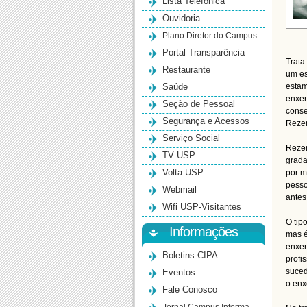
Lista Telefônica
Ouvidoria
Plano Diretor do Campus
Portal Transparência
Trata
Restaurante
um es
Saúde
estam
enxer
Seção de Pessoal
conse
Segurança e Acessos
Rezen
Serviço Social
Rezen
TV USP
grada
Volta USP
por m
pesso
Webmail
antes
Wifi USP-Visitantes
O tip
Informações
mas é
enxer
Boletins CIPA
profi
Eventos
suced
o enx
Fale Conosco