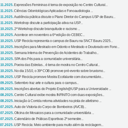
.11.2025.
Expressões Femininas é tema de exposição no Centro Cultural...
.11.2025.
Ciências Odontológicas Aplicadas e Fonoaudiologia ...
.11.2025.
Audiência pública discute o Plano Diretor do Campus USP de Bauru...
.11.2025.
Workshop discute a participação ativa na USP...
.10.2025.
2º Workshop discute branquitude e racismo ...
.10.2025.
Acontece em novembro a 6ª edição do CEBEC...
.10.2025.
USP Recicla representa o campus de Bauru na SNCT Bauru 2025...
.10.2025.
Inscrições para Mestrado em Odonto e Mestrado e Doutorado em Fono...
.10.2025.
Semana Interna de Prevenção de Acidentes do Trabalho...
.10.2025.
SPA dos Pés para a comunidade universitária...
.10.2025.
Poeira das Estrelas... é tema de mostra no Centro Cultural...
.10.2025.
No dia 15/10, o 39º COB promove pré-evento sobre bruxismo...
.09.2025.
USP Recicla promove Mostra Ecofalante com documentário...
.09.2025.
Setembro traz arte e cultura para o campus...
.09.2025.
Inscrições abertas do Projeto English@USP para a Universidade ...
.08.2025.
Centro Cultural exibe mostra INFINITO com duas exposições...
.08.2025.
Iniciação à Corrida retoma atividades na pista de atletismo ...
.07.2025.
Auto de Vistoria do Corpo de Bombeiros (AVCB)...
.07.2025.
Oficina de Mosaicos para a comunidade universitária ...
.07.2025.
Calendário de Práticas Esportivas 2º semestre...
.07.2025.
USP Recicla: Meio ambiente para muito além da reciclagem...