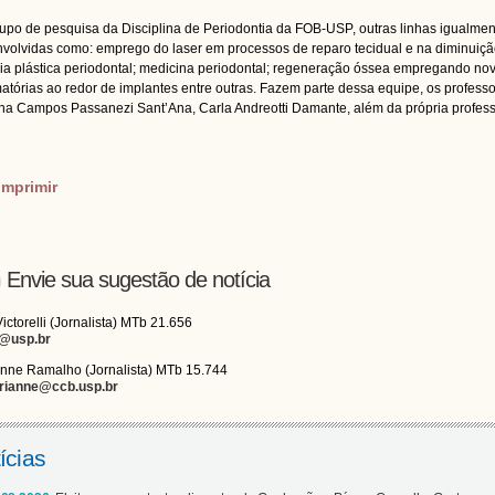
upo de pesquisa da Disciplina de Periodontia da FOB-USP, outras linhas igualme
volvidas como: emprego do laser em processos de reparo tecidual e na diminuição
gia plástica periodontal; medicina periodontal; regeneração óssea empregando no
matórias ao redor de implantes entre outras. Fazem parte dessa equipe, os profess
na Campos Passanezi Sant’Ana, Carla Andreotti Damante, além da própria profes
imprimir
Envie sua sugestão de notícia
Victorelli (Jornalista) MTb 21.656
i@usp.br
nne Ramalho (Jornalista) MTb 15.744
rianne@ccb.usp.br
ícias