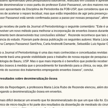
abalho apresentado pela pesquisadora bauruense, realizado em cobaias e apresen
 de desmineralizar o osso partiu do professor Euloir Passanezi, um dos maiores no
ssor aposentado da Disciplina de Periodontia da FOB-USP, que considerou que ex
es de acelerar o reparo tecidual, mas que estão impedidos de agir pela presença 
ssor Passanezi está sendo confirmada passo a passo por nossas pesquisas”, afirm
igo recebeu de parte da Journal of Periodontology o seguinte comentário: "Este é
volver um novo método para melhorar a incorporação de enxertos ósseos durante
imento bem desenvolvido traz conclusões sólidas”. Rezende reconhece que tais o
ância do estudo. Fizeram parte dessa publicação os seguintes autores: Maria Lúc
na Campos Passanezi Sant'Ana, Carla Andreotti Damante, Sebastião Luiz Aguiar G
 a Journal of Periodontology é uma das mais conhecidas e conceituadas revistas 
mente trará uma grande visibilidade para o trabalho de nossa equipe de pesquis
ologia de Bauru, USP. Mas o que mais importa é o benefício que poderão receber
tos ósseos à medida que o procedimento for transferido para a clínica, ou seja, d
to do sucesso dos tratamentos empregando enxertos ósseos”, conclui.
resultados sobre desmineralização óssea
ido da Reportagem, a professora Maria Lúcia Rubo de Rezende elencou, além dos j
gando a desmineralização óssea em enxertos.
 mais difícil destacar um enxerto que foi desmineralizado do que um que não foi. Es
ico de micro-tração e foi parte dos resultados da dissertação de mestrado do ciru