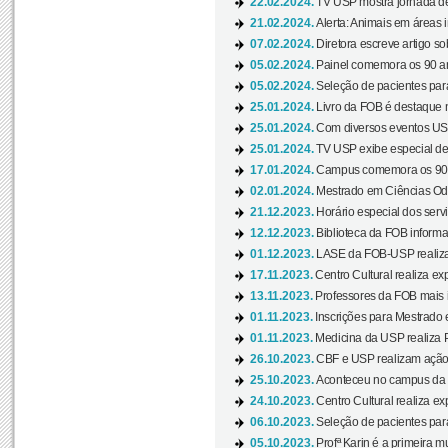
22.02.2024.
TV USP mostra jornada de
21.02.2024.
Alerta: Animais em áreas 
07.02.2024.
Diretora escreve artigo s
05.02.2024.
Painel comemora os 90 an
05.02.2024.
Seleção de pacientes para
25.01.2024.
Livro da FOB é destaque 
25.01.2024.
Com diversos eventos US
25.01.2024.
TV USP exibe especial de
17.01.2024.
Campus comemora os 90 
02.01.2024.
Mestrado em Ciências Odo
21.12.2023.
Horário especial dos servi
12.12.2023.
Biblioteca da FOB informa
01.12.2023.
LASE da FOB-USP realiza 
17.11.2023.
Centro Cultural realiza ex
13.11.2023.
Professores da FOB mais i
01.11.2023.
Inscrições para Mestrado 
01.11.2023.
Medicina da USP realiza 
26.10.2023.
CBF e USP realizam ação d
25.10.2023.
Aconteceu no campus da 
24.10.2023.
Centro Cultural realiza e
06.10.2023.
Seleção de pacientes para
05.10.2023.
Profª Karin é a primeira m