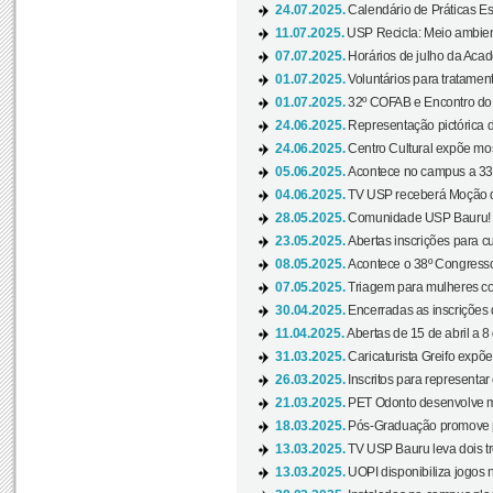
24.07.2025.
Calendário de Práticas Esp
11.07.2025.
USP Recicla: Meio ambient
07.07.2025.
Horários de julho da Acad
01.07.2025.
Voluntários para tratament
01.07.2025.
32º COFAB e Encontro do
24.06.2025.
Representação pictórica d
24.06.2025.
Centro Cultural expõe most
05.06.2025.
Acontece no campus a 33ª
04.06.2025.
TV USP receberá Moção d
28.05.2025.
Comunidade USP Bauru! Ve
23.05.2025.
Abertas inscrições para 
08.05.2025.
Acontece o 38º Congresso
07.05.2025.
Triagem para mulheres com
30.04.2025.
Encerradas as inscrições 
11.04.2025.
Abertas de 15 de abril a 8
31.03.2025.
Caricaturista Greifo expõ
26.03.2025.
Inscritos para representa
21.03.2025.
PET Odonto desenvolve ma
18.03.2025.
Pós-Graduação promove pal
13.03.2025.
TV USP Bauru leva dois tr
13.03.2025.
UOPI disponibiliza jogos 