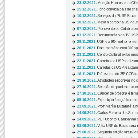
23.12.2021.
Menção Honrosa em Ciênc
15.12.2021.
Fono convida pais de cria
10.12.2021.
Serviços da PUSP-B com in
10.12.2021.
Mexa o corpo na USP duran
07.12.2021.
Pré-evento do Cofab prom
03.12.2021.
Documentário da TV USP 
29.11.2021.
USP é a 90ª melhor em em
26.11.2021.
Documentário com DiCaprio
23.11.2021.
Centro Cultural exibe most
22.11.2021.
Carretas da USP realizam
22.11.2021.
Carretas da USP realizam
18.11.2021.
Pré-evento do 35º COB tra
29.10.2021.
Atividades esportivas no 
27.10.2021.
Seleção de pacientes com
27.10.2021.
Câncer de próstata é tema
05.10.2021.
Exposição fotográfica no
21.09.2021.
Profª Marília Buzalaf é a no
14.09.2021.
Carlos Ferreira dos Santo
14.09.2021.
PET Odonto: Campanha c
03.09.2021.
Volta USP de Bauru será n
25.08.2021.
Segunda edição virtual da 