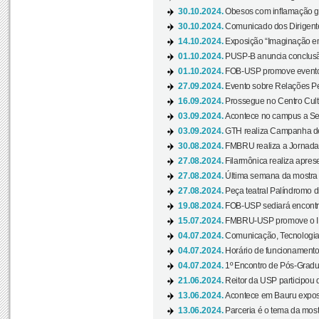
30.10.2024.
Obesos com inflamação ge
30.10.2024.
Comunicado dos Dirigente
14.10.2024.
Exposição “Imaginação em
01.10.2024.
PUSP-B anuncia conclus
01.10.2024.
FOB-USP promove evento O
27.09.2024.
Evento sobre Relações Pe
16.09.2024.
Prossegue no Centro Cultu
03.09.2024.
Acontece no campus a Sem
03.09.2024.
GTH realiza Campanha de D
30.08.2024.
FMBRU realiza a Jornada 
27.08.2024.
Filarmônica realiza apres
27.08.2024.
Última semana da mostra Aq
27.08.2024.
Peça teatral Palíndromo di
19.08.2024.
FOB-USP sediará encontro
15.07.2024.
FMBRU-USP promove o II 
04.07.2024.
Comunicação, Tecnologia
04.07.2024.
Horário de funcionamento
04.07.2024.
1º Encontro de Pós-Gradu
21.06.2024.
Reitor da USP participou 
13.06.2024.
Acontece em Bauru exposi
13.06.2024.
Parceria é o tema da mostr