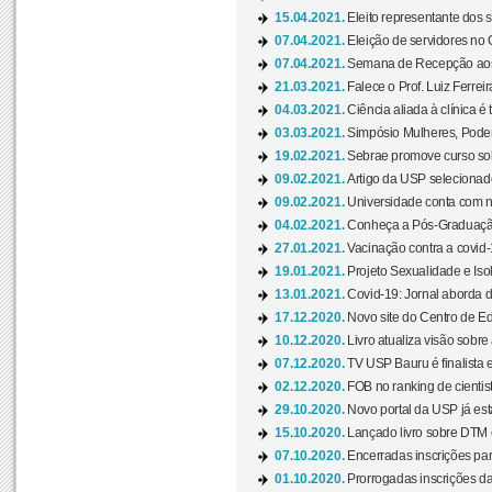
15.04.2021.
Eleito representante dos s
07.04.2021.
Eleição de servidores no 
07.04.2021.
Semana de Recepção aos C
21.03.2021.
Falece o Prof. Luiz Ferreir
04.03.2021.
Ciência aliada à clínica é
03.03.2021.
Simpósio Mulheres, Poder
19.02.2021.
Sebrae promove curso sob
09.02.2021.
Artigo da USP selecionado
09.02.2021.
Universidade conta com nov
04.02.2021.
Conheça a Pós-Graduaçã
27.01.2021.
Vacinação contra a covid-
19.01.2021.
Projeto Sexualidade e Iso
13.01.2021.
Covid-19: Jornal aborda d
17.12.2020.
Novo site do Centro de Ed
10.12.2020.
Livro atualiza visão sobre
07.12.2020.
TV USP Bauru é finalista em
02.12.2020.
FOB no ranking de cientista
29.10.2020.
Novo portal da USP já está
15.10.2020.
Lançado livro sobre DTM e
07.10.2020.
Encerradas inscrições par
01.10.2020.
Prorrogadas inscrições da