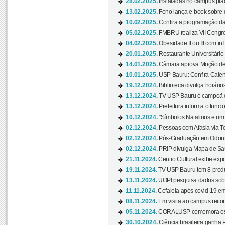
28.02.2025.
Instaladas no campus pla
13.02.2025.
Fono lança e-book sobre de
10.02.2025.
Confira a programação d
05.02.2025.
FMBRU realiza VII Congr
04.02.2025.
Obesidade II ou III com i
20.01.2025.
Restaurante Universitário
14.01.2025.
Câmara aprova Moção de 
10.01.2025.
USP Bauru: Confira Calend
19.12.2024.
Biblioteca divulga horári
13.12.2024.
TV USP Bauru é campeã em 
13.12.2024.
Prefeitura informa o funci
10.12.2024.
"Símbolos Natalinos e um N
02.12.2024.
Pessoas com Afasia via Te
02.12.2024.
Pós-Graduação em Odonto
02.12.2024.
PRIP divulga Mapa de Saú
21.11.2024.
Centro Cultural exibe expo
19.11.2024.
TV USP Bauru tem 8 produçõ
13.11.2024.
UOPI pesquisa dados sobre
11.11.2024.
Cefaleia após covid-19 em
08.11.2024.
Em visita ao campus reitor
05.11.2024.
CORALUSP comemora os 8
30.10.2024.
Ciência brasileira ganha 