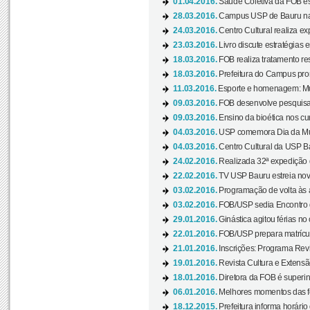
01.04.2016.
Saúde Coletiva da FOB es
28.03.2016.
Campus USP de Bauru na l
24.03.2016.
Centro Cultural realiza ex
23.03.2016.
Livro discute estratégias e
18.03.2016.
FOB realiza tratamento res
18.03.2016.
Prefeitura do Campus pro
11.03.2016.
Esporte e homenagem: Mul
09.03.2016.
FOB desenvolve pesquisa 
09.03.2016.
Ensino da bioética nos cu
04.03.2016.
USP comemora Dia da Mulh
04.03.2016.
Centro Cultural da USP Bau
24.02.2016.
Realizada 32ª expedição
22.02.2016.
TV USP Bauru estreia nov
03.02.2016.
Programação de volta às 
03.02.2016.
FOB/USP sedia Encontro de
29.01.2016.
Ginástica agitou férias no
22.01.2016.
FOB/USP prepara matrícula
21.01.2016.
Inscrições: Programa Rev
19.01.2016.
Revista Cultura e Extensão
18.01.2016.
Diretora da FOB é superi
06.01.2016.
Melhores momentos das f
18.12.2015.
Prefeitura informa horário 