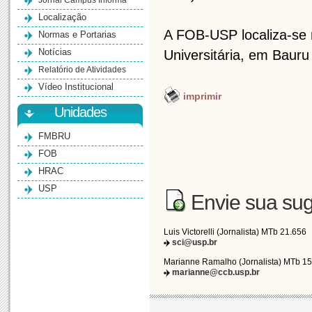
Jornal Campus Informa
Localização
A FOB-USP localiza-se n
Normas e Portarias
Notícias
Universitária, em Bauru
Relatório de Atividades
Vídeo Institucional
imprimir
Unidades
FMBRU
FOB
HRAC
USP
Envie sua sug
Luis Victorelli (Jornalista) MTb 21.656
sci@usp.br
Marianne Ramalho (Jornalista) MTb 1
marianne@ccb.usp.br