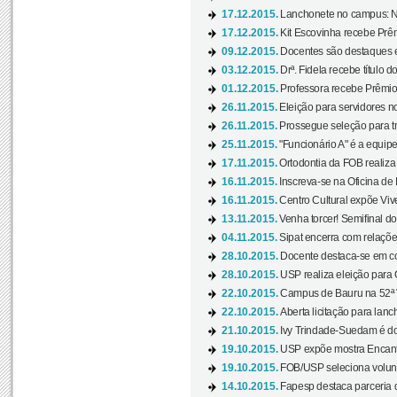
17.12.2015.
Lanchonete no campus: Nov
17.12.2015.
Kit Escovinha recebe Prêm
09.12.2015.
Docentes são destaques e
03.12.2015.
Drª. Fidela recebe título 
01.12.2015.
Professora recebe Prêmio 
26.11.2015.
Eleição para servidores no
26.11.2015.
Prossegue seleção para tr
25.11.2015.
"Funcionário A" é a equip
17.11.2015.
Ortodontia da FOB realiza 
16.11.2015.
Inscreva-se na Oficina de
16.11.2015.
Centro Cultural expõe Vive
13.11.2015.
Venha torcer! Semifinal 
04.11.2015.
Sipat encerra com relações
28.10.2015.
Docente destaca-se em con
28.10.2015.
USP realiza eleição para C
22.10.2015.
Campus de Bauru na 52ª V
22.10.2015.
Aberta licitação para lan
21.10.2015.
Ivy Trindade-Suedam é do
19.10.2015.
USP expõe mostra Encanto
19.10.2015.
FOB/USP seleciona volunt
14.10.2015.
Fapesp destaca parceria