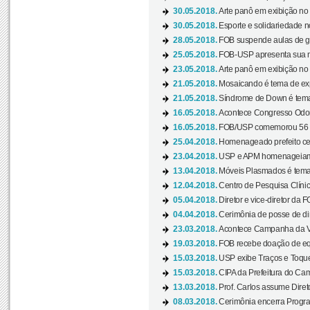
30.05.2018.
Arte panô em exibição no C
30.05.2018.
Esporte e solidariedade 
28.05.2018.
FOB suspende aulas de gr
25.05.2018.
FOB-USP apresenta sua no
23.05.2018.
Arte panô em exibição no C
21.05.2018.
Mosaicando é tema de ex
21.05.2018.
Síndrome de Down é tema
16.05.2018.
Acontece Congresso Odont
16.05.2018.
FOB/USP comemorou 56 a
25.04.2018.
Homenageado prefeito ces
23.04.2018.
USP e APM homenageiam D
13.04.2018.
Móveis Plasmados é tema 
12.04.2018.
Centro de Pesquisa Clíni
05.04.2018.
Diretor e vice-diretor da 
04.04.2018.
Cerimônia de posse de dir
23.03.2018.
Acontece Campanha da V
19.03.2018.
FOB recebe doação de eq
15.03.2018.
USP exibe Traços e Toques
15.03.2018.
CIPA da Prefeitura do Camp
13.03.2018.
Prof. Carlos assume Diret
08.03.2018.
Cerimônia encerra Progra