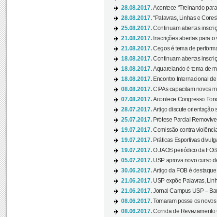
28.08.2017.
Acontece “Treinando para 
28.08.2017.
“Palavras, Linhas e Cores
25.08.2017.
Continuam abertas inscriç
21.08.2017.
Inscrições abertas para o 
21.08.2017.
Cegos é tema de performa
18.08.2017.
Continuam abertas inscriç
18.08.2017.
Aquarelando é tema de mos
18.08.2017.
Encontro Internacional de 
08.08.2017.
CIPAs capacitam novos m
07.08.2017.
Acontece Congresso Fonoa
28.07.2017.
Artigo discute orientação 
25.07.2017.
Prótese Parcial Removível
19.07.2017.
Comissão contra violênci
19.07.2017.
Práticas Esportivas divulg
19.07.2017.
O JAOS periódico da FOB d
05.07.2017.
USP aprova novo curso de
30.06.2017.
Artigo da FOB é destaque e
21.06.2017.
USP expõe Palavras, Linh
21.06.2017.
Jornal Campus USP – Baur
08.06.2017.
Tomaram posse os novos
08.06.2017.
Corrida de Revezamento 