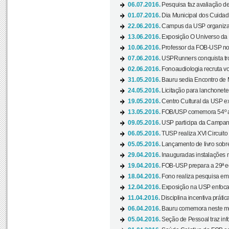
06.07.2016.
Pesquisa faz avaliação de
01.07.2016.
Dia Municipal dos Cuidado
22.06.2016.
Campus da USP organiza "
13.06.2016.
Exposição O Universo da C
10.06.2016.
Professor da FOB-USP no
07.06.2016.
USPRunners conquista tro
02.06.2016.
Fonoaudiologia recruta vo
31.05.2016.
Bauru sedia Encontro de M
24.05.2016.
Licitação para lanchonet
19.05.2016.
Centro Cultural da USP ex
13.05.2016.
FOB/USP comemora 54º an
09.05.2016.
USP participa da Campanh
06.05.2016.
TUSP realiza XVI Circuito
05.05.2016.
Lançamento de livro sobr
29.04.2016.
Inauguradas instalações 
19.04.2016.
FOB-USP prepara a 29ª e
18.04.2016.
Fono realiza pesquisa em m
12.04.2016.
Exposição na USP enfoca u
11.04.2016.
Disciplina incentiva prática
06.04.2016.
Bauru comemora neste mês
05.04.2016.
Seção de Pessoal traz info