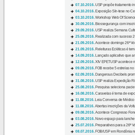
07.10.2016.
USP propõe tratamento ino
04.10.2016.
Exposição Sín-tese no Cen
03.10.2016.
Workshop Web Of Science
30.09.2016.
Biossegurança com inscriç
29.09.2016.
USP realiza Semana Cultur
25.09.2016.
Realizada com sucesso 26
21.09.2016.
Acontece domingo 26ª Vol
21.09.2016.
Releituras Ecléticas é tem
14.09.2016.
Lançado aplicativo que a
12.09.2016.
XIV EPETUSP acontece n
09.09.2016.
FOB recebe 5 estrelas no r
02.09.2016.
Dangerous Decibels promo
31.08.2016.
USP realiza Expedição Ri
25.08.2016.
Pesquisa seleciona pacie
16.08.2016.
Caravelas é tema de expo
11.08.2016.
Leia Conversa de Médico e 
11.08.2016.
Abertas inscrições da Vol
09.08.2016.
Acontece Congresso Fonoa
03.08.2016.
Novo espaço para lanche 
25.07.2016.
Preparativos para a 26ª V
08.07.2016.
FOB/USP em Rondônia real