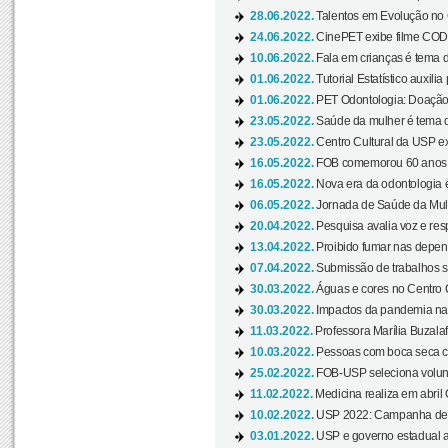
28.06.2022.
Talentos em Evolução no C
24.06.2022.
CinePET exibe filme CODA 
10.06.2022.
Fala em crianças é tema d
01.06.2022.
Tutorial Estatístico auxilia
01.06.2022.
PET Odontologia: Doação
23.05.2022.
Saúde da mulher é tema d
23.05.2022.
Centro Cultural da USP ex
16.05.2022.
FOB comemorou 60 anos c
16.05.2022.
Nova era da odontologia é
06.05.2022.
Jornada de Saúde da Mulhe
20.04.2022.
Pesquisa avalia voz e res
13.04.2022.
Proibido fumar nas depen
07.04.2022.
Submissão de trabalhos s
30.03.2022.
Águas e cores no Centro C
30.03.2022.
Impactos da pandemia na 
11.03.2022.
Professora Marília Buzalaf
10.03.2022.
Pessoas com boca seca co
25.02.2022.
FOB-USP seleciona voluntá
11.02.2022.
Medicina realiza em abril
10.02.2022.
USP 2022: Campanha de 
03.01.2022.
USP e governo estadual a