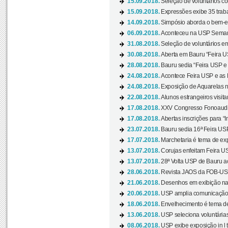
15.09.2018.
Seleção de voluntários co
15.09.2018.
Expressões exibe 35 traba
14.09.2018.
Simpósio aborda o bem-es
06.09.2018.
Aconteceu na USP Semana 
31.08.2018.
Seleção de voluntários em
30.08.2018.
Aberta em Bauru “Feira US
28.08.2018.
Bauru sedia “Feira USP e as
24.08.2018.
Acontece Feira USP e as Pr
24.08.2018.
Exposição de Aquarelas na
22.08.2018.
Alunos estrangeiros visit
17.08.2018.
XXV Congresso Fonoaudio
17.08.2018.
Abertas inscrições para “In
23.07.2018.
Bauru sedia 16ª Feira USP 
17.07.2018.
Marchetaria é tema de ex
13.07.2018.
Corujas enfeitam Feira USP
13.07.2018.
28ª Volta USP de Bauru a
28.06.2018.
Revista JAOS da FOB-USP
21.06.2018.
Desenhos em exibição na 
20.06.2018.
USP amplia comunicação 
18.06.2018.
Envelhecimento é tema de
13.06.2018.
USP seleciona voluntárias 
08.06.2018.
USP exibe exposição in l t