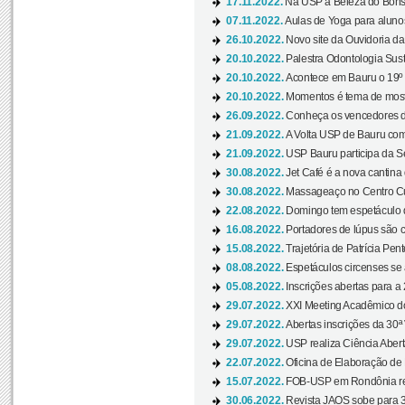
17.11.2022.
Na USP a Beleza do Bonsai
07.11.2022.
Aulas de Yoga para aluno
26.10.2022.
Novo site da Ouvidoria d
20.10.2022.
Palestra Odontologia Suste
20.10.2022.
Acontece em Bauru o 19º C
20.10.2022.
Momentos é tema de mostra
26.09.2022.
Conheça os vencedores da
21.09.2022.
A Volta USP de Bauru com
21.09.2022.
USP Bauru participa da S
30.08.2022.
Jet Café é a nova cantina
30.08.2022.
Massageaço no Centro Cul
22.08.2022.
Domingo tem espetáculo d
16.08.2022.
Portadores de lúpus são c
15.08.2022.
Trajetória de Patrícia Pen
08.08.2022.
Espetáculos circenses se
05.08.2022.
Inscrições abertas para a 
29.07.2022.
XXI Meeting Acadêmico do
29.07.2022.
Abertas inscrições da 30ª
29.07.2022.
USP realiza Ciência Abert
22.07.2022.
Oficina de Elaboração de 
15.07.2022.
FOB-USP em Rondônia rea
30.06.2022.
Revista JAOS sobe para 3