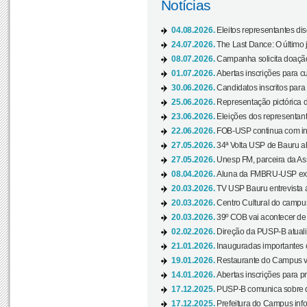
Notícias
04.08.2026.
Eleitos representantes di
24.07.2026.
The Last Dance: O últim
08.07.2026.
Campanha solicita doação 
01.07.2026.
Abertas inscrições para c
30.06.2026.
Candidatos inscritos para 
25.06.2026.
Representação pictórica da
23.06.2026.
Eleições dos representant
22.06.2026.
FOB-USP continua com ins
27.05.2026.
34ª Volta USP de Bauru a
27.05.2026.
Unesp FM, parceira da As
08.04.2026.
Aluna da FMBRU-USP expõe
20.03.2026.
TV USP Bauru entrevista a
20.03.2026.
Centro Cultural do campus
20.03.2026.
39º COB vai acontecer de 
02.02.2026.
Direção da PUSP-B atualiz
21.01.2026.
Inauguradas importantes
19.01.2026.
Restaurante do Campus vol
14.01.2026.
Abertas inscrições para p
17.12.2025.
PUSP-B comunica sobre de
17.12.2025.
Prefeitura do Campus info