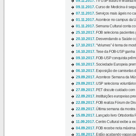
09.11.2017.
TV USP Bauru é finalista em
09.11.2017.
Curso de Medicina é segun
07.11.2017.
Serviços mais ágeis no c
01.11.2017.
Acontece no campus da US
01.11.2017.
Semana Cultural conta co
25.10.2017.
FOB seleciona pacientes p
20.10.2017.
Desvendando a Saúde com
17.10.2017.
“Volumes” é tema de mostr
16.10.2017.
Tese da FOB-USP ganha 
09.10.2017.
FOB-USP conquista prêmio
06.10.2017.
Sociedade Europeia premi
06.10.2017.
Exposição de camisetas d
29.09.2017.
Acontece Semana da Músi
29.09.2017.
USP seleciona voluntários
27.09.2017.
PET discute cuidado com p
22.09.2017.
Instituições europeias pre
22.09.2017.
FOB realiza Fórum de Dis
22.09.2017.
Última semana da mostra “
15.09.2017.
Lançado livro Ortodontia 
11.09.2017.
Centro Cultural exibe a ex
04.09.2017.
FOB recebe nota máxima d
31.08.2017.
Estão acabando vagas par