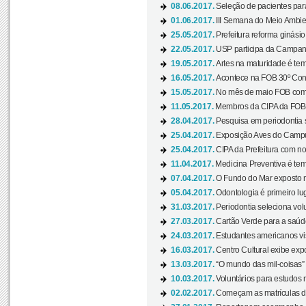
08.06.2017.
Seleção de pacientes para
01.06.2017.
III Semana do Meio Ambie
25.05.2017.
Prefeitura reforma ginási
22.05.2017.
USP participa da Campanh
19.05.2017.
Artes na maturidade é tem
16.05.2017.
Acontece na FOB 30º Cong
15.05.2017.
No mês de maio FOB com
11.05.2017.
Membros da CIPA da FOB
28.04.2017.
Pesquisa em periodontia s
25.04.2017.
Exposição Aves do Campu
25.04.2017.
CIPA da Prefeitura com no
11.04.2017.
Medicina Preventiva é tem
07.04.2017.
O Fundo do Mar exposto no
05.04.2017.
Odontologia é primeiro lu
31.03.2017.
Periodontia seleciona volu
27.03.2017.
Cartão Verde para a saúd
24.03.2017.
Estudantes americanos vis
16.03.2017.
Centro Cultural exibe exp
13.03.2017.
“O mundo das mil-coisas” 
10.03.2017.
Voluntários para estudos n
02.02.2017.
Começam as matrículas 