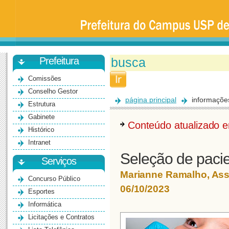
Prefeitura
da
Universidade
de
São
Paulo
-
Bauru
Prefeitura
Comissões
Conselho Gestor
página principal
informaçõe
Estrutura
Gabinete
Conteúdo atualizado
Histórico
Intranet
Seleção de pacie
Serviços
Marianne Ramalho, As
Concurso Público
06/10/2023
Esportes
Informática
Licitações e Contratos