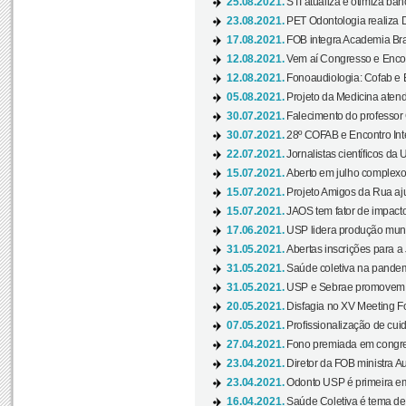
25.08.2021.
STI atualiza e otimiza ba
23.08.2021.
PET Odontologia realiza 
17.08.2021.
FOB integra Academia Bras
12.08.2021.
Vem aí Congresso e Encont
12.08.2021.
Fonoaudiologia: Cofab e E
05.08.2021.
Projeto da Medicina atend
30.07.2021.
Falecimento do professor
30.07.2021.
28º COFAB e Encontro Inte
22.07.2021.
Jornalistas científicos d
15.07.2021.
Aberto em julho complexo
15.07.2021.
Projeto Amigos da Rua aj
15.07.2021.
JAOS tem fator de impact
17.06.2021.
USP lidera produção mund
31.05.2021.
Abertas inscrições para a
31.05.2021.
Saúde coletiva na pandemi
31.05.2021.
USP e Sebrae promovem 
20.05.2021.
Disfagia no XV Meeting F
07.05.2021.
Profissionalização de cuid
27.04.2021.
Fono premiada em congress
23.04.2021.
Diretor da FOB ministra A
23.04.2021.
Odonto USP é primeira em
16.04.2021.
Saúde Coletiva é tema de