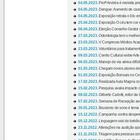
04.05.2023.
Profª Andréa é reeleita pr
04.05.2023.
Dengue: Aumento de casos
04.05.2023.
Exposição retrata o Elo ent
25.04.2023.
Exposição O céu tem cor 
06.04.2023.
Eleição Conselho Gestor
27.03.2023.
Odontologia tem o melho
23.03.2023.
V Congresso Médico Acad
23.03.2023.
Voluntários para tratamento
09.03.2023.
Centro Cultural exibe Arte
06.03.2023.
Manejo de via aérea difíci
01.03.2023.
Chegam novos alunos de O
01.03.2023.
Exposição Bonsais no Cent
17.02.2023.
Realizada Aula Magna com 
15.02.2023.
Pesquisa avalia impacto d
08.02.2023.
Gilberto Carlotti, reitor d
07.02.2023.
Semana de Recepção aos
30.01.2023.
Bruxismo do sono é tema d
15.12.2022.
Campanha contra desperdí
05.12.2022.
Linguagem oral de bebês 
23.11.2022.
Alterações na audição apó
21.11.2022.
Triagem para pessoas com 