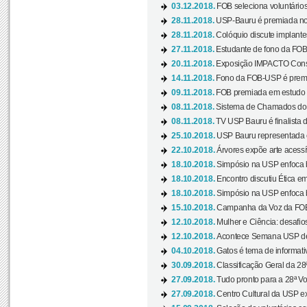
03.12.2018.
FOB seleciona voluntário
28.11.2018.
USP-Bauru é premiada no 
28.11.2018.
Colóquio discute implantes
27.11.2018.
Estudante de fono da FOB
20.11.2018.
Exposição IMPACTO Consc
14.11.2018.
Fono da FOB-USP é premia
09.11.2018.
FOB premiada em estudo s
08.11.2018.
Sistema de Chamados do c
08.11.2018.
TV USP Bauru é finalista d
25.10.2018.
USP Bauru representada 
22.10.2018.
Árvores expõe arte acessí
18.10.2018.
Simpósio na USP enfoca b
18.10.2018.
Encontro discutiu Ética e
18.10.2018.
Simpósio na USP enfoca b
15.10.2018.
Campanha da Voz da FOB-
12.10.2018.
Mulher e Ciência: desafios
12.10.2018.
Acontece Semana USP de 
04.10.2018.
Gatos é tema de informativo
30.09.2018.
Classificação Geral da 28
27.09.2018.
Tudo pronto para a 28ª Vo
27.09.2018.
Centro Cultural da USP ex