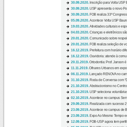
30.09.2020.
Inscrição para Volta USP B
30.09.2020.
USP apresenta o novo Port
30.09.2020.
FOB realiza 33º Congresso
05.09.2020.
Acontece Volta USP Bauru 
19.03.2020.
Atividades culturais e esp
04.03.2020.
Crianças e eletrônicos sã
20.01.2020.
Comunicado sobre respeit
20.01.2020.
FOB realiza seleção de vol
16.12.2019.
Prefeitura com horário dife
16.12.2019.
Ouvidoria: atende à comu
20.11.2019.
Ortodontia: Prof. Janson é
11.11.2019.
Olhares Urbanos em exposi
06.11.2019.
Lançado RENOVA no camp
31.10.2019.
Roda de Conversa com “Di
21.10.2019.
Abstracionismo no Centro 
21.10.2019.
USP seleciona voluntária
02.10.2019.
Acontece no campus Seman
29.09.2019.
Realizada com sucesso 29
23.09.2019.
Acontece no campus de Ba
23.09.2019.
Expo Ao Mesmo Tempo em 
12.09.2019.
FOB-USP agora tem perfil 