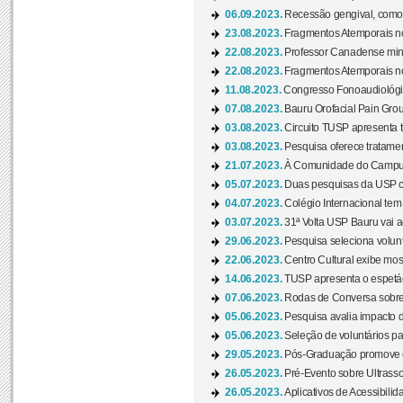
06.09.2023.
Recessão gengival, como re
23.08.2023.
Fragmentos Atemporais no
22.08.2023.
Professor Canadense minis
22.08.2023.
Fragmentos Atemporais no
11.08.2023.
Congresso Fonoaudiológic
07.08.2023.
Bauru Orofacial Pain Grou
03.08.2023.
Circuito TUSP apresenta t
03.08.2023.
Pesquisa oferece tratamen
21.07.2023.
À Comunidade do Campus
05.07.2023.
Duas pesquisas da USP co
04.07.2023.
Colégio Internacional tem
03.07.2023.
31ª Volta USP Bauru vai a
29.06.2023.
Pesquisa seleciona volunt
22.06.2023.
Centro Cultural exibe mo
14.06.2023.
TUSP apresenta o espetác
07.06.2023.
Rodas de Conversa sobre
05.06.2023.
Pesquisa avalia impacto d
05.06.2023.
Seleção de voluntários pa
29.05.2023.
Pós-Graduação promove ev
26.05.2023.
Pré-Evento sobre Ultrasso
26.05.2023.
Aplicativos de Acessibilida