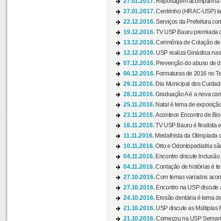
27.01.2017.
Reportagem acompanha e
27.01.2017.
Centrinho (HRAC-USP) lanç
22.12.2016.
Serviços da Prefeitura com
19.12.2016.
TV USP Bauru premiada c
13.12.2016.
Cerimônia de Colação de
12.12.2016.
USP realiza Ginástica nas
07.12.2016.
Prevenção do abuso de dr
06.12.2016.
Formaturas de 2016 no Te
29.11.2016.
Dia Municipal dos Cuidado
28.11.2016.
Graduação A é a nova cam
25.11.2016.
Natal é tema de exposição 
23.11.2016.
Acontece Encontro de Bios
16.11.2016.
TV USP Bauru é finalista em
11.11.2016.
Medalhista da Olimpíada 
10.11.2016.
Orto e Odontopediatria sã
04.11.2016.
Encontro discute Inclusão
04.11.2016.
Contação de histórias é te
27.10.2016.
Com temas variados acont
27.10.2016.
Encontro na USP discute 
24.10.2016.
Erosão dentária é tema de
21.10.2016.
USP discute as Múltiplas 
21.10.2016.
Começou na USP Semana C