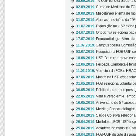
05.09.2019.
TV USP renova parceria c
02.09.2019.
Curso de Medicina da FOB
19.08.2019.
Miscelânea é tema de mos
31.07.2019.
Abertas inscrições da 29ª
31.07.2019.
Exposição na USP exibe pa
24.07.2019.
Ortodontia seleciona pacie
17.07.2019.
Fonoaudiologia: Vem aí a 
11.07.2019.
Campus possui Comissão 
03.07.2019.
Pesquisa na FOB-USP sele
18.06.2019.
USP-Bauru promove consci
12.06.2019.
Feijoada Completa é tema
11.06.2019.
Medicina da FOB e HRAC 
07.06.2019.
Mostra na USP exibe telas 
31.05.2019.
FOB seleciona voluntário
30.05.2019.
Público bauruense prestig
22.05.2019.
Vida e Verso em 4 Tempos
16.05.2019.
Aniversário de 57 anos d
29.04.2019.
Meeting Fonoaudiológico d
29.04.2019.
Saúde Coletiva seleciona 
26.04.2019.
Modelo da FOB-USP inspir
25.04.2019.
Acontece no campus Cam
18.04.2019.
FOB-USP discute disfagia 