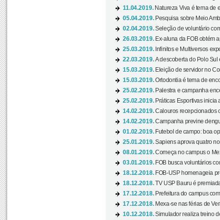
11.04.2019.
Natureza Viva é tema de 
05.04.2019.
Pesquisa sobre Meio Ambi
02.04.2019.
Seleção de voluntário com
26.03.2019.
Ex-aluna da FOB obtém a
25.03.2019.
Infinitos e Multiversos ex
22.03.2019.
A descoberta do Polo Sul
15.03.2019.
Eleição de servidor no Co
15.03.2019.
Ortodontia é tema de encon
25.02.2019.
Palestra e campanha ence
25.02.2019.
Práticas Esportivas inicia 
14.02.2019.
Calouros recepcionados 
14.02.2019.
Campanha previne dengue
01.02.2019.
Futebol de campo: boa opçã
25.01.2019.
Sapiens aprova quatro no v
08.01.2019.
Começa no campus o Mexa
03.01.2019.
FOB busca voluntários com
18.12.2018.
FOB-USP homenageia prof
18.12.2018.
TV USP Bauru é premiada 
17.12.2018.
Prefeitura do campus com h
17.12.2018.
Mexa-se nas férias de Ver
10.12.2018.
Simulador realiza treino d