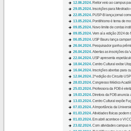
12.06.2024.
Reitor veio ao campus para
29.05.2024.
Inscrições para Mestrado
22.05.2024.
PUSP-B lança jornal come
13.05.2024.
Pontilhismo é tema de most
09.05.2024.
Novo limite de contas ins
09.05.2024.
Vem aí a edição 2024 do 
06.05.2024.
USP Bauru lança campanha
26.04.2024.
Pesquisador ganha prêmio 
26.04.2024.
Abertas as inscrições da 
22.04.2024.
USP apresenta espetáculo
18.04.2024.
Centro Cultural exibe Utop
16.04.2024.
Inscrições abertas para 
12.04.2024.
2ª edição do Circuito USP
28.03.2024.
Congresso Médico Acadêm
25.03.2024.
Professora da FOB é eleita
19.03.2024.
Diretora da FOB anuncia 
13.03.2024.
Centro Cultural expõe Fug
07.03.2024.
A Importância da Universi
01.03.2024.
Atividades físicas podem 
01.03.2024.
Em abril acontece o VI C
23.02.2024.
Com atividades campus re