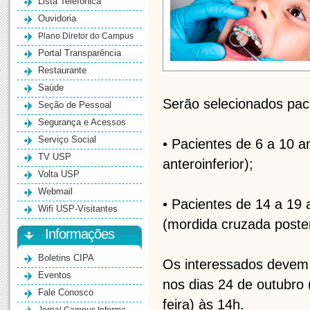
Lista Telefônica
Ouvidoria
Plano Diretor do Campus
Portal Transparência
Restaurante
Saúde
Serão selecionados paci
Seção de Pessoal
Segurança e Acessos
Serviço Social
• Pacientes de 6 a 10 a
TV USP
anteroinferior);
Volta USP
Webmail
• Pacientes de 14 a 19
Wifi USP-Visitantes
(mordida cruzada poster
Informações
Boletins CIPA
Os interessados devem
Eventos
nos dias 24 de outubro (
Fale Conosco
feira) às 14h.