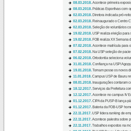
08.03.2018.
Acontece primeira exposiçã
08.03.2018.
Práticas Esportivas com o
02.03.2018.
Diretora indicada pró-reito
02.03.2018.
Reinaugurado o Centro Cu
02.03.2018.
Seleção de voluntários co
19.02.2018.
USP realiza eleição para 
19.02.2018.
FOB realiza XX Semana d
07.02.2018.
Acontece matrícula para o
07.02.2018.
Na USP seleção de pacie
06.02.2018.
Ortodontia seleciona volun
31.01.2018.
Confiança na USP! Agopya
19.01.2018.
Tomam posse os novos dir
11.01.2018.
Campus USP de Bauru reto
08.01.2018.
Inaugurações contaram com
18.12.2017.
Serviços da Prefeitura com
12.12.2017.
Acontece no campus IV En
01.12.2017.
CIPA da PUSP-B lança pág
01.12.2017.
Bateria da FOB-USP homen
22.11.2017.
USP lidera ranking de emp
22.11.2017.
Acontece palestra sobre p
22.11.2017.
Trabalhos expostos na mos