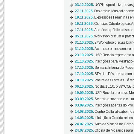
03.12.2025.
UOPI disponibiliza novos 
27.11.2025.
Dezembro Musical acontec
19.11.2025.
Expressões Femininas é te
19.11.2025.
Ciências Odontológicas Ap
17.11.2025.
Audiência pública discute
05.11.2025.
Workshop discute a partic
31.10.2025.
2º Workshop discute branq
31.10.2025.
Acontece em novembro a 
23.10.2025.
USP Recicla representa 
21.10.2025.
Inscrições para Mestrado
17.10.2025.
Semana Interna de Preven
17.10.2025.
SPA dos Pés para a comuni
10.10.2025.
Poeira das Estrelas... é t
06.10.2025.
No dia 15/10, o 39º COB 
19.09.2025.
USP Recicla promove Most
03.09.2025.
Setembro traz arte e cultu
03.09.2025.
Inscrições abertas do Pro
14.08.2025.
Centro Cultural exibe mos
14.08.2025.
Iniciação à Corrida retoma 
24.07.2025.
Auto de Vistoria do Corpo
24.07.2025.
Oficina de Mosaicos para 