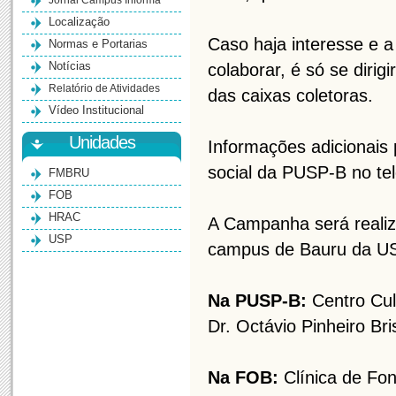
Jornal Campus Informa
Localização
Caso haja interesse e 
Normas e Portarias
Notícias
colaborar, é só se diri
Relatório de Atividades
das caixas coletoras.
Vídeo Institucional
Unidades
Informações adicionais 
social da PUSP-B no te
FMBRU
FOB
HRAC
A Campanha será realiz
USP
campus de Bauru da US
Na PUSP-B:
Centro Cult
Dr. Octávio Pinheiro Br
Na FOB:
Clínica de Fon