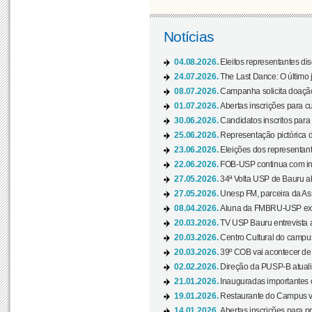
Notícias
04.08.2026.
Eleitos representantes di
24.07.2026.
The Last Dance: O últim
08.07.2026.
Campanha solicita doação 
01.07.2026.
Abertas inscrições para c
30.06.2026.
Candidatos inscritos para 
25.06.2026.
Representação pictórica da
23.06.2026.
Eleições dos representant
22.06.2026.
FOB-USP continua com ins
27.05.2026.
34ª Volta USP de Bauru a
27.05.2026.
Unesp FM, parceira da As
08.04.2026.
Aluna da FMBRU-USP expõe
20.03.2026.
TV USP Bauru entrevista a
20.03.2026.
Centro Cultural do campus
20.03.2026.
39º COB vai acontecer de 
02.02.2026.
Direção da PUSP-B atualiz
21.01.2026.
Inauguradas importantes
19.01.2026.
Restaurante do Campus vol
14.01.2026.
Abertas inscrições para p