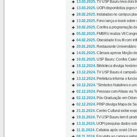
13.03.2025.
TV USP Bauru leva dois tr
13.03.2025.
UOPI disponibiliza jogos 
28.02.2025.
Instaladas no campus pla
13.02.2025.
Fono lança e-book sobre de
10.02.2025.
Confira a programação d
05.02.2025.
FMBRU realiza VII Congr
04.02.2025.
Obesidade II ou III com i
20.01.2025.
Restaurante Universitário
14.01.2025.
Câmara aprova Moção de 
10.01.2025.
USP Bauru: Confira Calend
19.12.2024.
Biblioteca divulga horári
13.12.2024.
TV USP Bauru é campeã em 
13.12.2024.
Prefeitura informa o funci
10.12.2024.
"Símbolos Natalinos e um N
02.12.2024.
Pessoas com Afasia via Te
02.12.2024.
Pós-Graduação em Odonto
02.12.2024.
PRIP divulga Mapa de Saú
21.11.2024.
Centro Cultural exibe expo
19.11.2024.
TV USP Bauru tem 8 produçõ
13.11.2024.
UOPI pesquisa dados sobre
11.11.2024.
Cefaleia após covid-19 em
08.11.2024.
Em visita ao campus reitor