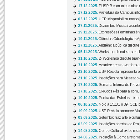
17.12.2025.
PUSP-B comunica sobre de
17.12.2025.
Prefeitura do Campus info
03.12.2025.
UOPI disponibiliza novos 
27.11.2025.
Dezembro Musical acontec
19.11.2025.
Expressões Femininas é te
19.11.2025.
Ciências Odontológicas Ap
17.11.2025.
Audiência pública discute
05.11.2025.
Workshop discute a partic
31.10.2025.
2º Workshop discute branq
31.10.2025.
Acontece em novembro a 
23.10.2025.
USP Recicla representa 
21.10.2025.
Inscrições para Mestrado
17.10.2025.
Semana Interna de Preven
17.10.2025.
SPA dos Pés para a comuni
10.10.2025.
Poeira das Estrelas... é t
06.10.2025.
No dia 15/10, o 39º COB 
19.09.2025.
USP Recicla promove Most
03.09.2025.
Setembro traz arte e cultu
03.09.2025.
Inscrições abertas do Pro
14.08.2025.
Centro Cultural exibe mos
14.08.2025.
Iniciação à Corrida retoma 