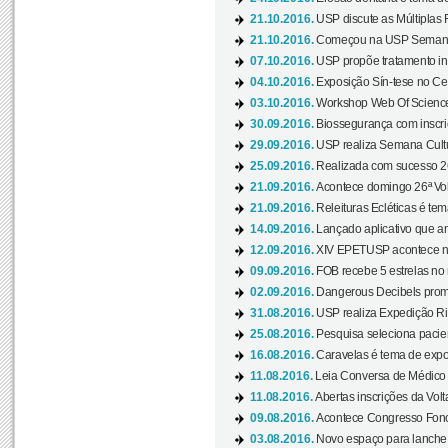
21.10.2016.
USP discute as Múltiplas 
21.10.2016.
Começou na USP Semana C
07.10.2016.
USP propõe tratamento ino
04.10.2016.
Exposição Sín-tese no Cen
03.10.2016.
Workshop Web Of Science
30.09.2016.
Biossegurança com inscriç
29.09.2016.
USP realiza Semana Cultur
25.09.2016.
Realizada com sucesso 26
21.09.2016.
Acontece domingo 26ª Vol
21.09.2016.
Releituras Ecléticas é tem
14.09.2016.
Lançado aplicativo que a
12.09.2016.
XIV EPETUSP acontece n
09.09.2016.
FOB recebe 5 estrelas no r
02.09.2016.
Dangerous Decibels promo
31.08.2016.
USP realiza Expedição Ri
25.08.2016.
Pesquisa seleciona pacie
16.08.2016.
Caravelas é tema de expo
11.08.2016.
Leia Conversa de Médico e 
11.08.2016.
Abertas inscrições da Vol
09.08.2016.
Acontece Congresso Fonoa
03.08.2016.
Novo espaço para lanche 