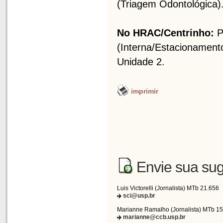
(Triagem Odontológica)
No HRAC/Centrinho:
P
(Interna/Estacionamento
Unidade 2.
imprimir
Envie sua sug
Luis Victorelli (Jornalista) MTb 21.656
sci@usp.br
Marianne Ramalho (Jornalista) MTb 1
marianne@ccb.usp.br