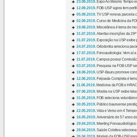
23.09.2019.
Expo Ao Mesmo Tempo em 
12.09.2019.
FOB-USP agora tem perfil 
05.09.2019.
TV USP renova parceria c
02.09.2019.
Curso de Medicina da FOB
19.08.2019.
Miscelânea é tema de mos
31.07.2019.
Abertas inscrições da 29ª
31.07.2019.
Exposição na USP exibe pa
24.07.2019.
Ortodontia seleciona pacie
17.07.2019.
Fonoaudiologia: Vem aí a 
11.07.2019.
Campus possui Comissão 
03.07.2019.
Pesquisa na FOB-USP sele
18.06.2019.
USP-Bauru promove consci
12.06.2019.
Feijoada Completa é tema
11.06.2019.
Medicina da FOB e HRAC 
07.06.2019.
Mostra na USP exibe telas 
31.05.2019.
FOB seleciona voluntário
30.05.2019.
Público bauruense prestig
22.05.2019.
Vida e Verso em 4 Tempos
16.05.2019.
Aniversário de 57 anos d
29.04.2019.
Meeting Fonoaudiológico d
29.04.2019.
Saúde Coletiva seleciona 
26.04.2019.
Modelo da FOB-USP inspir