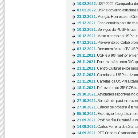
10.02.2022.
USP 2022: Campanha de 
03.01.2022.
USP e governo estadual a
23.12.2021.
Menção Honrosa em Ciênc
15.12.2021.
Fono convida pais de cria
10.12.2021.
Serviços da PUSP-B com in
10.12.2021.
Mexa o corpo na USP duran
07.12.2021.
Pré-evento do Cofab prom
03.12.2021.
Documentário da TV USP 
29.11.2021.
USP é a 90ª melhor em em
26.11.2021.
Documentário com DiCaprio
23.11.2021.
Centro Cultural exibe most
22.11.2021.
Carretas da USP realizam
22.11.2021.
Carretas da USP realizam
18.11.2021.
Pré-evento do 35º COB tra
29.10.2021.
Atividades esportivas no 
27.10.2021.
Seleção de pacientes com
27.10.2021.
Câncer de próstata é tema
05.10.2021.
Exposição fotográfica no
21.09.2021.
Profª Marília Buzalaf é a no
14.09.2021.
Carlos Ferreira dos Santo
14.09.2021.
PET Odonto: Campanha c