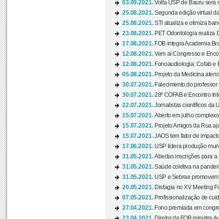
03.09.2021.
Volta USP de Bauru será n
25.08.2021.
Segunda edição virtual da 
25.08.2021.
STI atualiza e otimiza ba
23.08.2021.
PET Odontologia realiza 
17.08.2021.
FOB integra Academia Bras
12.08.2021.
Vem aí Congresso e Encont
12.08.2021.
Fonoaudiologia: Cofab e E
05.08.2021.
Projeto da Medicina atend
30.07.2021.
Falecimento do professor
30.07.2021.
28º COFAB e Encontro Inte
22.07.2021.
Jornalistas científicos d
15.07.2021.
Aberto em julho complexo
15.07.2021.
Projeto Amigos da Rua aj
15.07.2021.
JAOS tem fator de impact
17.06.2021.
USP lidera produção mund
31.05.2021.
Abertas inscrições para a
31.05.2021.
Saúde coletiva na pandemi
31.05.2021.
USP e Sebrae promovem 
20.05.2021.
Disfagia no XV Meeting F
07.05.2021.
Profissionalização de cuid
27.04.2021.
Fono premiada em congress
23.04.2021.
Diretor da FOB ministra A