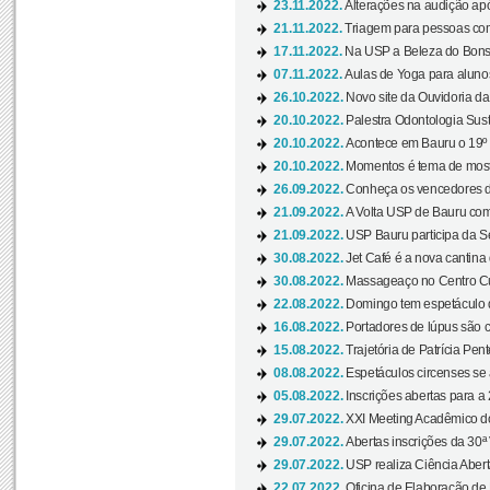
23.11.2022.
Alterações na audição apó
21.11.2022.
Triagem para pessoas com 
17.11.2022.
Na USP a Beleza do Bonsai
07.11.2022.
Aulas de Yoga para aluno
26.10.2022.
Novo site da Ouvidoria d
20.10.2022.
Palestra Odontologia Suste
20.10.2022.
Acontece em Bauru o 19º C
20.10.2022.
Momentos é tema de mostra
26.09.2022.
Conheça os vencedores da
21.09.2022.
A Volta USP de Bauru com
21.09.2022.
USP Bauru participa da S
30.08.2022.
Jet Café é a nova cantina
30.08.2022.
Massageaço no Centro Cul
22.08.2022.
Domingo tem espetáculo d
16.08.2022.
Portadores de lúpus são c
15.08.2022.
Trajetória de Patrícia Pen
08.08.2022.
Espetáculos circenses se
05.08.2022.
Inscrições abertas para a 
29.07.2022.
XXI Meeting Acadêmico do
29.07.2022.
Abertas inscrições da 30ª
29.07.2022.
USP realiza Ciência Abert
22.07.2022.
Oficina de Elaboração de 