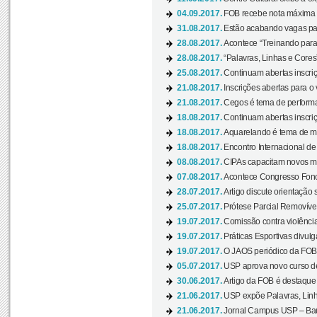
04.09.2017.
FOB recebe nota máxima d
31.08.2017.
Estão acabando vagas par
28.08.2017.
Acontece “Treinando para 
28.08.2017.
“Palavras, Linhas e Cores
25.08.2017.
Continuam abertas inscriç
21.08.2017.
Inscrições abertas para o 
21.08.2017.
Cegos é tema de performa
18.08.2017.
Continuam abertas inscriç
18.08.2017.
Aquarelando é tema de mos
18.08.2017.
Encontro Internacional de 
08.08.2017.
CIPAs capacitam novos m
07.08.2017.
Acontece Congresso Fonoa
28.07.2017.
Artigo discute orientação 
25.07.2017.
Prótese Parcial Removível
19.07.2017.
Comissão contra violênci
19.07.2017.
Práticas Esportivas divulg
19.07.2017.
O JAOS periódico da FOB d
05.07.2017.
USP aprova novo curso de
30.06.2017.
Artigo da FOB é destaque e
21.06.2017.
USP expõe Palavras, Linh
21.06.2017.
Jornal Campus USP – Baur