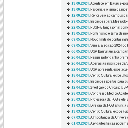
13.06.2024.
Acontece em Bauru exposi
13.06.2024.
Parceria é o tema da mostr
12.06.2024.
Reitor veio ao campus para
29.05.2024.
Inscrições para Mestrado
22.05.2024.
PUSP-B lança jornal come
13.05.2024.
Pontilhismo é tema de most
09.05.2024.
Novo limite de contas ins
09.05.2024.
Vem aí a edição 2024 do 
06.05.2024.
USP Bauru lança campanha
26.04.2024.
Pesquisador ganha prêmio 
26.04.2024.
Abertas as inscrições da 
22.04.2024.
USP apresenta espetáculo
18.04.2024.
Centro Cultural exibe Utop
16.04.2024.
Inscrições abertas para 
12.04.2024.
2ª edição do Circuito USP
28.03.2024.
Congresso Médico Acadêm
25.03.2024.
Professora da FOB é eleita
19.03.2024.
Diretora da FOB anuncia 
13.03.2024.
Centro Cultural expõe Fug
07.03.2024.
A Importância da Universi
01.03.2024.
Atividades físicas podem 