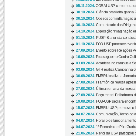
05.11.2024.
CORALUSP comemora os 8
30.10.2024.
Ciência brasileira ganha 
30.10.2024.
Obesos com inflamação ge
30.10.2024.
Comunicado dos Dirigente
14.10.2024.
Exposição “Imaginação em
01.10.2024.
PUSP-B anuncia conclus
01.10.2024.
FOB-USP promove evento O
27.09.2024.
Evento sobre Relações Pe
16.09.2024.
Prossegue no Centro Cultu
03.09.2024.
Acontece no campus a Sem
03.09.2024.
GTH realiza Campanha de D
30.08.2024.
FMBRU realiza a Jornada 
27.08.2024.
Filarmônica realiza apres
27.08.2024.
Última semana da mostra Aq
27.08.2024.
Peça teatral Palíndromo di
19.08.2024.
FOB-USP sediará encontro
15.07.2024.
FMBRU-USP promove o II 
04.07.2024.
Comunicação, Tecnologia
04.07.2024.
Horário de funcionamento
04.07.2024.
1º Encontro de Pós-Gradu
21.06.2024.
Reitor da USP participou 