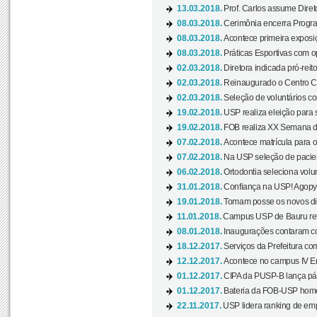
13.03.2018.
Prof. Carlos assume Diret
08.03.2018.
Cerimônia encerra Progra
08.03.2018.
Acontece primeira exposiçã
08.03.2018.
Práticas Esportivas com o
02.03.2018.
Diretora indicada pró-reito
02.03.2018.
Reinaugurado o Centro Cu
02.03.2018.
Seleção de voluntários co
19.02.2018.
USP realiza eleição para 
19.02.2018.
FOB realiza XX Semana d
07.02.2018.
Acontece matrícula para o
07.02.2018.
Na USP seleção de pacie
06.02.2018.
Ortodontia seleciona volun
31.01.2018.
Confiança na USP! Agopya
19.01.2018.
Tomam posse os novos dir
11.01.2018.
Campus USP de Bauru reto
08.01.2018.
Inaugurações contaram com
18.12.2017.
Serviços da Prefeitura com
12.12.2017.
Acontece no campus IV En
01.12.2017.
CIPA da PUSP-B lança pág
01.12.2017.
Bateria da FOB-USP homen
22.11.2017.
USP lidera ranking de emp