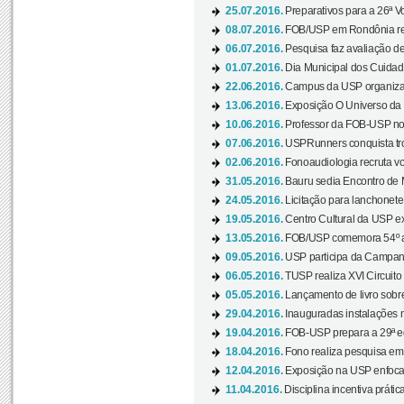
25.07.2016.
Preparativos para a 26ª V
08.07.2016.
FOB/USP em Rondônia real
06.07.2016.
Pesquisa faz avaliação de
01.07.2016.
Dia Municipal dos Cuidado
22.06.2016.
Campus da USP organiza "
13.06.2016.
Exposição O Universo da C
10.06.2016.
Professor da FOB-USP no
07.06.2016.
USPRunners conquista tro
02.06.2016.
Fonoaudiologia recruta vo
31.05.2016.
Bauru sedia Encontro de M
24.05.2016.
Licitação para lanchonet
19.05.2016.
Centro Cultural da USP ex
13.05.2016.
FOB/USP comemora 54º an
09.05.2016.
USP participa da Campanh
06.05.2016.
TUSP realiza XVI Circuito
05.05.2016.
Lançamento de livro sobr
29.04.2016.
Inauguradas instalações 
19.04.2016.
FOB-USP prepara a 29ª e
18.04.2016.
Fono realiza pesquisa em m
12.04.2016.
Exposição na USP enfoca u
11.04.2016.
Disciplina incentiva prática