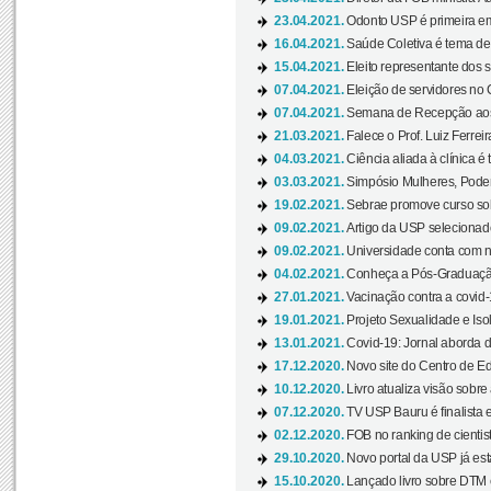
23.04.2021.
Odonto USP é primeira em
16.04.2021.
Saúde Coletiva é tema de
15.04.2021.
Eleito representante dos s
07.04.2021.
Eleição de servidores no 
07.04.2021.
Semana de Recepção aos C
21.03.2021.
Falece o Prof. Luiz Ferreir
04.03.2021.
Ciência aliada à clínica é
03.03.2021.
Simpósio Mulheres, Poder
19.02.2021.
Sebrae promove curso sob
09.02.2021.
Artigo da USP selecionado
09.02.2021.
Universidade conta com nov
04.02.2021.
Conheça a Pós-Graduaçã
27.01.2021.
Vacinação contra a covid-
19.01.2021.
Projeto Sexualidade e Iso
13.01.2021.
Covid-19: Jornal aborda d
17.12.2020.
Novo site do Centro de Ed
10.12.2020.
Livro atualiza visão sobre
07.12.2020.
TV USP Bauru é finalista em
02.12.2020.
FOB no ranking de cientista
29.10.2020.
Novo portal da USP já está
15.10.2020.
Lançado livro sobre DTM e