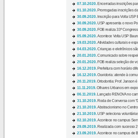
07.10.2020.
Encerradas inscrições par
01.10.2020.
Prorrogadas inscrições da
30.09.2020.
Inscrição para Volta USP B
30.09.2020.
USP apresenta o novo Port
30.09.2020.
FOB realiza 33º Congresso
05.09.2020.
Acontece Volta USP Bauru 
19.03.2020.
Atividades culturais e esp
04.03.2020.
Crianças e eletrônicos sã
20.01.2020.
Comunicado sobre respeit
20.01.2020.
FOB realiza seleção de vol
16.12.2019.
Prefeitura com horário dife
16.12.2019.
Ouvidoria: atende à comu
20.11.2019.
Ortodontia: Prof. Janson é
11.11.2019.
Olhares Urbanos em exposi
06.11.2019.
Lançado RENOVA no camp
31.10.2019.
Roda de Conversa com “Di
21.10.2019.
Abstracionismo no Centro 
21.10.2019.
USP seleciona voluntária
02.10.2019.
Acontece no campus Seman
29.09.2019.
Realizada com sucesso 29
23.09.2019.
Acontece no campus de Ba