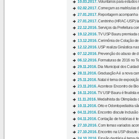
10.03.2017.
Voluntários para estudos n
02.02.2017.
Começam as matrículas 
27.01.2017.
Reportagem acompanha e
27.01.2017.
Centrinho (HRAC-USP) lanç
22.12.2016.
Serviços da Prefeitura com
19.12.2016.
TV USP Bauru premiada c
13.12.2016.
Cerimônia de Colação de
12.12.2016.
USP realiza Ginástica nas
07.12.2016.
Prevenção do abuso de dr
06.12.2016.
Formaturas de 2016 no Te
29.11.2016.
Dia Municipal dos Cuidado
28.11.2016.
Graduação A é a nova cam
25.11.2016.
Natal é tema de exposição 
23.11.2016.
Acontece Encontro de Bios
16.11.2016.
TV USP Bauru é finalista em
11.11.2016.
Medalhista da Olimpíada 
10.11.2016.
Orto e Odontopediatria sã
04.11.2016.
Encontro discute Inclusão
04.11.2016.
Contação de histórias é te
27.10.2016.
Com temas variados acont
27.10.2016.
Encontro na USP discute 
24.10.2016.
Erosão dentária é tema de