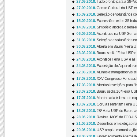
27.09.2018.
Tudo pronto para a 28ª Vo
27.09.2018.
Centro Cultural da USP ex
15.09.2018.
Seleção de voluntários co
15.09.2018.
Expressões exibe 35 traba
14.09.2018.
Simpósio aborda o bem-es
06.09.2018.
Aconteceu na USP Semana 
31.08.2018.
Seleção de voluntários em
30.08.2018.
Aberta em Bauru “Feira US
28.08.2018.
Bauru sedia “Feira USP e as
24.08.2018.
Acontece Feira USP e as Pr
24.08.2018.
Exposição de Aquarelas na
22.08.2018.
Alunos estrangeiros visit
17.08.2018.
XXV Congresso Fonoaudio
17.08.2018.
Abertas inscrições para “In
23.07.2018.
Bauru sedia 16ª Feira USP 
17.07.2018.
Marchetaria é tema de ex
13.07.2018.
Corujas enfeitam Feira USP
13.07.2018.
28ª Volta USP de Bauru a
28.06.2018.
Revista JAOS da FOB-USP
21.06.2018.
Desenhos em exibição na 
20.06.2018.
USP amplia comunicação 
18.06.2018.
Envelhecimento é tema de