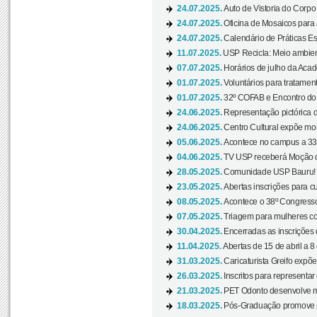
24.07.2025.
Auto de Vistoria do Corpo
24.07.2025.
Oficina de Mosaicos para 
24.07.2025.
Calendário de Práticas Esp
11.07.2025.
USP Recicla: Meio ambient
07.07.2025.
Horários de julho da Acad
01.07.2025.
Voluntários para tratament
01.07.2025.
32º COFAB e Encontro do
24.06.2025.
Representação pictórica d
24.06.2025.
Centro Cultural expõe most
05.06.2025.
Acontece no campus a 33ª
04.06.2025.
TV USP receberá Moção d
28.05.2025.
Comunidade USP Bauru! Ve
23.05.2025.
Abertas inscrições para 
08.05.2025.
Acontece o 38º Congresso
07.05.2025.
Triagem para mulheres com
30.04.2025.
Encerradas as inscrições 
11.04.2025.
Abertas de 15 de abril a 8
31.03.2025.
Caricaturista Greifo expõ
26.03.2025.
Inscritos para representa
21.03.2025.
PET Odonto desenvolve ma
18.03.2025.
Pós-Graduação promove pal