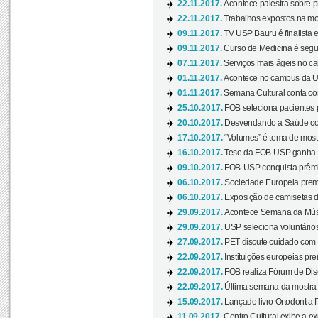
22.11.2017.
Acontece palestra sobre p
22.11.2017.
Trabalhos expostos na mos
09.11.2017.
TV USP Bauru é finalista em
09.11.2017.
Curso de Medicina é segun
07.11.2017.
Serviços mais ágeis no c
01.11.2017.
Acontece no campus da US
01.11.2017.
Semana Cultural conta co
25.10.2017.
FOB seleciona pacientes p
20.10.2017.
Desvendando a Saúde com
17.10.2017.
“Volumes” é tema de mostr
16.10.2017.
Tese da FOB-USP ganha 
09.10.2017.
FOB-USP conquista prêmio
06.10.2017.
Sociedade Europeia premi
06.10.2017.
Exposição de camisetas d
29.09.2017.
Acontece Semana da Músi
29.09.2017.
USP seleciona voluntários
27.09.2017.
PET discute cuidado com p
22.09.2017.
Instituições europeias pre
22.09.2017.
FOB realiza Fórum de Dis
22.09.2017.
Última semana da mostra “
15.09.2017.
Lançado livro Ortodontia 
11.09.2017.
Centro Cultural exibe a ex