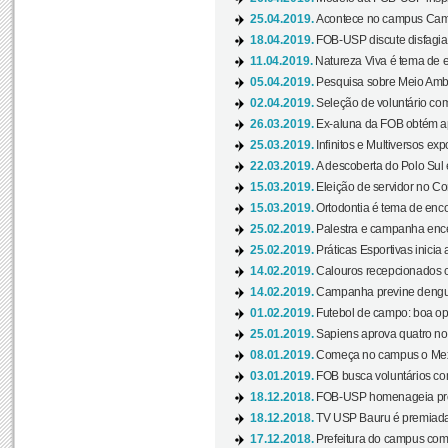
25.04.2019.
Acontece no campus Cam
18.04.2019.
FOB-USP discute disfagia 
11.04.2019.
Natureza Viva é tema de 
05.04.2019.
Pesquisa sobre Meio Ambi
02.04.2019.
Seleção de voluntário com
26.03.2019.
Ex-aluna da FOB obtém a
25.03.2019.
Infinitos e Multiversos ex
22.03.2019.
A descoberta do Polo Sul
15.03.2019.
Eleição de servidor no Co
15.03.2019.
Ortodontia é tema de encon
25.02.2019.
Palestra e campanha ence
25.02.2019.
Práticas Esportivas inicia 
14.02.2019.
Calouros recepcionados 
14.02.2019.
Campanha previne dengue
01.02.2019.
Futebol de campo: boa opçã
25.01.2019.
Sapiens aprova quatro no v
08.01.2019.
Começa no campus o Mexa
03.01.2019.
FOB busca voluntários com
18.12.2018.
FOB-USP homenageia prof
18.12.2018.
TV USP Bauru é premiada 
17.12.2018.
Prefeitura do campus com h