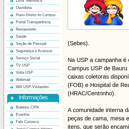
Lista Telefônica
Ouvidoria
Plano Diretor do Campus
Portal Transparência
Restaurante
Saúde
(Sebes).
Seção de Pessoal
Segurança e Acessos
Serviço Social
Na USP a campanha é co
TV USP
Campus USP de Bauru (
Volta USP
caixas coletoras dispo
Webmail
(FOB) e Hospital de Rea
Wifi USP-Visitantes
(HRAC/Centrinho).
Informações
Boletins CIPA
A comunidade interna d
Eventos
peças de cama, mesa e 
Fale Conosco
itens, que serão encam