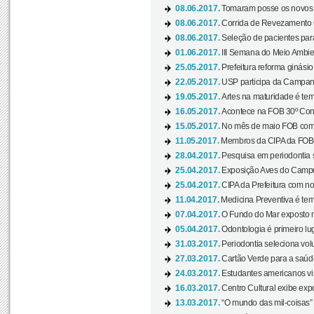
08.06.2017.
Tomaram posse os novos
08.06.2017.
Corrida de Revezamento 
08.06.2017.
Seleção de pacientes para
01.06.2017.
III Semana do Meio Ambie
25.05.2017.
Prefeitura reforma ginási
22.05.2017.
USP participa da Campanh
19.05.2017.
Artes na maturidade é tem
16.05.2017.
Acontece na FOB 30º Cong
15.05.2017.
No mês de maio FOB com
11.05.2017.
Membros da CIPA da FOB
28.04.2017.
Pesquisa em periodontia s
25.04.2017.
Exposição Aves do Campu
25.04.2017.
CIPA da Prefeitura com no
11.04.2017.
Medicina Preventiva é tem
07.04.2017.
O Fundo do Mar exposto no
05.04.2017.
Odontologia é primeiro lu
31.03.2017.
Periodontia seleciona volu
27.03.2017.
Cartão Verde para a saúd
24.03.2017.
Estudantes americanos vis
16.03.2017.
Centro Cultural exibe exp
13.03.2017.
“O mundo das mil-coisas” 