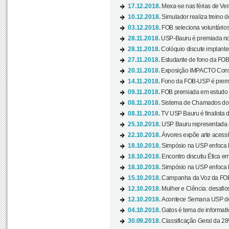
17.12.2018.
Mexa-se nas férias de Ver
10.12.2018.
Simulador realiza treino d
03.12.2018.
FOB seleciona voluntário
28.11.2018.
USP-Bauru é premiada no 
28.11.2018.
Colóquio discute implantes
27.11.2018.
Estudante de fono da FOB
20.11.2018.
Exposição IMPACTO Consc
14.11.2018.
Fono da FOB-USP é premia
09.11.2018.
FOB premiada em estudo s
08.11.2018.
Sistema de Chamados do c
08.11.2018.
TV USP Bauru é finalista d
25.10.2018.
USP Bauru representada 
22.10.2018.
Árvores expõe arte acessí
18.10.2018.
Simpósio na USP enfoca b
18.10.2018.
Encontro discutiu Ética e
18.10.2018.
Simpósio na USP enfoca b
15.10.2018.
Campanha da Voz da FOB-
12.10.2018.
Mulher e Ciência: desafios
12.10.2018.
Acontece Semana USP de 
04.10.2018.
Gatos é tema de informativo
30.09.2018.
Classificação Geral da 28