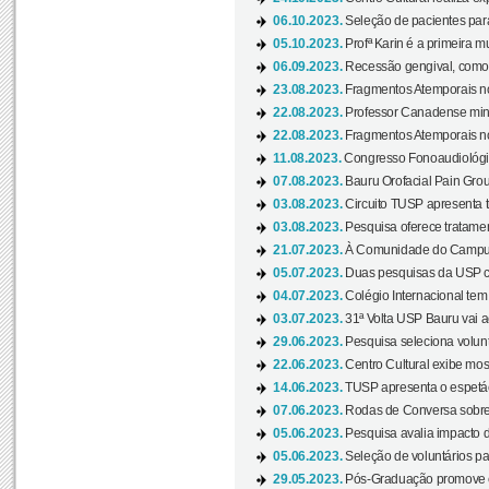
06.10.2023.
Seleção de pacientes para
05.10.2023.
Profª Karin é a primeira m
06.09.2023.
Recessão gengival, como re
23.08.2023.
Fragmentos Atemporais no
22.08.2023.
Professor Canadense minis
22.08.2023.
Fragmentos Atemporais no
11.08.2023.
Congresso Fonoaudiológic
07.08.2023.
Bauru Orofacial Pain Grou
03.08.2023.
Circuito TUSP apresenta t
03.08.2023.
Pesquisa oferece tratamen
21.07.2023.
À Comunidade do Campus
05.07.2023.
Duas pesquisas da USP co
04.07.2023.
Colégio Internacional tem
03.07.2023.
31ª Volta USP Bauru vai a
29.06.2023.
Pesquisa seleciona volunt
22.06.2023.
Centro Cultural exibe mo
14.06.2023.
TUSP apresenta o espetác
07.06.2023.
Rodas de Conversa sobre
05.06.2023.
Pesquisa avalia impacto d
05.06.2023.
Seleção de voluntários pa
29.05.2023.
Pós-Graduação promove ev