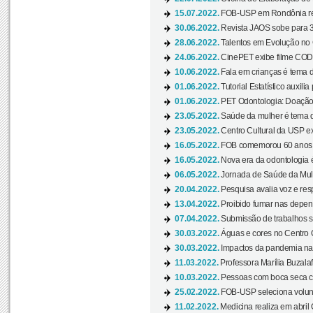
15.07.2022.
FOB-USP em Rondônia rea
30.06.2022.
Revista JAOS sobe para 3
28.06.2022.
Talentos em Evolução no C
24.06.2022.
CinePET exibe filme CODA 
10.06.2022.
Fala em crianças é tema d
01.06.2022.
Tutorial Estatístico auxilia
01.06.2022.
PET Odontologia: Doação
23.05.2022.
Saúde da mulher é tema d
23.05.2022.
Centro Cultural da USP ex
16.05.2022.
FOB comemorou 60 anos c
16.05.2022.
Nova era da odontologia é
06.05.2022.
Jornada de Saúde da Mulhe
20.04.2022.
Pesquisa avalia voz e res
13.04.2022.
Proibido fumar nas depen
07.04.2022.
Submissão de trabalhos s
30.03.2022.
Águas e cores no Centro C
30.03.2022.
Impactos da pandemia na 
11.03.2022.
Professora Marília Buzalaf
10.03.2022.
Pessoas com boca seca co
25.02.2022.
FOB-USP seleciona voluntá
11.02.2022.
Medicina realiza em abril