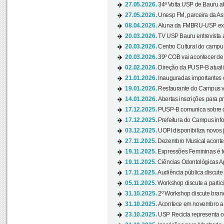
27.05.2026.
34ª Volta USP de Bauru a
27.05.2026.
Unesp FM, parceira da As
08.04.2026.
Aluna da FMBRU-USP expõe
20.03.2026.
TV USP Bauru entrevista a
20.03.2026.
Centro Cultural do campus
20.03.2026.
39º COB vai acontecer de 
02.02.2026.
Direção da PUSP-B atualiz
21.01.2026.
Inauguradas importantes
19.01.2026.
Restaurante do Campus vol
14.01.2026.
Abertas inscrições para p
17.12.2025.
PUSP-B comunica sobre de
17.12.2025.
Prefeitura do Campus info
03.12.2025.
UOPI disponibiliza novos 
27.11.2025.
Dezembro Musical acontec
19.11.2025.
Expressões Femininas é te
19.11.2025.
Ciências Odontológicas Ap
17.11.2025.
Audiência pública discute
05.11.2025.
Workshop discute a partic
31.10.2025.
2º Workshop discute branq
31.10.2025.
Acontece em novembro a 
23.10.2025.
USP Recicla representa 