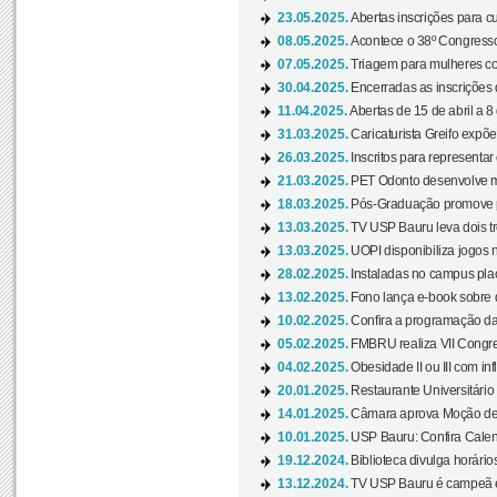
23.05.2025.
Abertas inscrições para 
08.05.2025.
Acontece o 38º Congresso
07.05.2025.
Triagem para mulheres com
30.04.2025.
Encerradas as inscrições 
11.04.2025.
Abertas de 15 de abril a 8
31.03.2025.
Caricaturista Greifo expõ
26.03.2025.
Inscritos para representa
21.03.2025.
PET Odonto desenvolve ma
18.03.2025.
Pós-Graduação promove pal
13.03.2025.
TV USP Bauru leva dois tr
13.03.2025.
UOPI disponibiliza jogos 
28.02.2025.
Instaladas no campus pla
13.02.2025.
Fono lança e-book sobre de
10.02.2025.
Confira a programação d
05.02.2025.
FMBRU realiza VII Congr
04.02.2025.
Obesidade II ou III com i
20.01.2025.
Restaurante Universitário
14.01.2025.
Câmara aprova Moção de 
10.01.2025.
USP Bauru: Confira Calend
19.12.2024.
Biblioteca divulga horári
13.12.2024.
TV USP Bauru é campeã em 