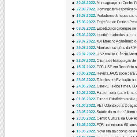
30.08.2022.
Massageaço no Centro Cul
22.08.2022.
Domingo tem espetáculo d
16.08.2022.
Portadores de lúpus são c
15.08.2022.
Trajetória de Patrícia Pen
08.08.2022.
Espetáculos circenses se
05.08.2022.
Inscrições abertas para a 
29.07.2022.
XXI Meeting Acadêmico do
29.07.2022.
Abertas inscrições da 30ª
29.07.2022.
USP realiza Ciência Abert
22.07.2022.
Oficina de Elaboração de 
15.07.2022.
FOB-USP em Rondônia rea
30.06.2022.
Revista JAOS sobe para 3
28.06.2022.
Talentos em Evolução no C
24.06.2022.
CinePET exibe filme CODA 
10.06.2022.
Fala em crianças é tema d
01.06.2022.
Tutorial Estatístico auxilia
01.06.2022.
PET Odontologia: Doação
23.05.2022.
Saúde da mulher é tema d
23.05.2022.
Centro Cultural da USP ex
16.05.2022.
FOB comemorou 60 anos c
16.05.2022.
Nova era da odontologia é