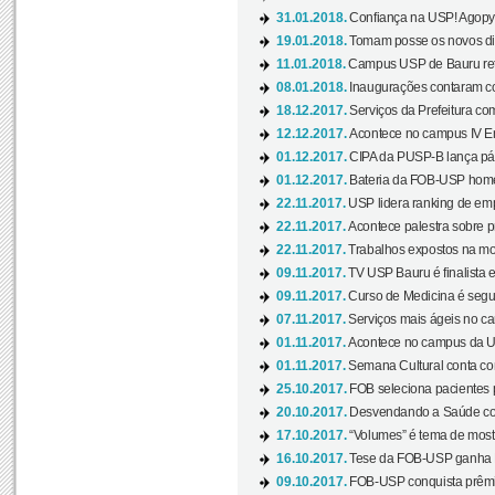
31.01.2018.
Confiança na USP! Agopya
19.01.2018.
Tomam posse os novos dir
11.01.2018.
Campus USP de Bauru reto
08.01.2018.
Inaugurações contaram com
18.12.2017.
Serviços da Prefeitura com
12.12.2017.
Acontece no campus IV En
01.12.2017.
CIPA da PUSP-B lança pág
01.12.2017.
Bateria da FOB-USP homen
22.11.2017.
USP lidera ranking de emp
22.11.2017.
Acontece palestra sobre p
22.11.2017.
Trabalhos expostos na mos
09.11.2017.
TV USP Bauru é finalista em
09.11.2017.
Curso de Medicina é segun
07.11.2017.
Serviços mais ágeis no c
01.11.2017.
Acontece no campus da US
01.11.2017.
Semana Cultural conta co
25.10.2017.
FOB seleciona pacientes p
20.10.2017.
Desvendando a Saúde com
17.10.2017.
“Volumes” é tema de mostr
16.10.2017.
Tese da FOB-USP ganha 
09.10.2017.
FOB-USP conquista prêmio