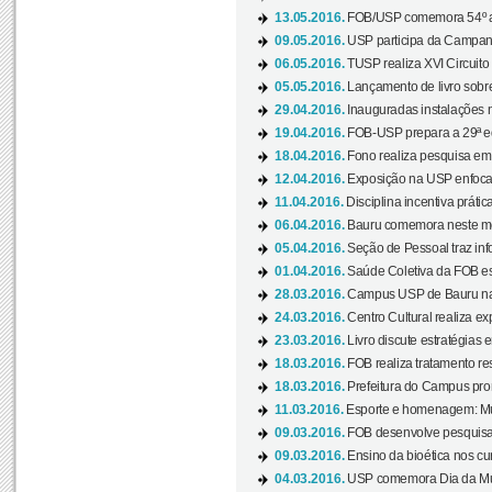
13.05.2016.
FOB/USP comemora 54º an
09.05.2016.
USP participa da Campanh
06.05.2016.
TUSP realiza XVI Circuito
05.05.2016.
Lançamento de livro sobr
29.04.2016.
Inauguradas instalações 
19.04.2016.
FOB-USP prepara a 29ª e
18.04.2016.
Fono realiza pesquisa em m
12.04.2016.
Exposição na USP enfoca u
11.04.2016.
Disciplina incentiva prática
06.04.2016.
Bauru comemora neste mês
05.04.2016.
Seção de Pessoal traz info
01.04.2016.
Saúde Coletiva da FOB es
28.03.2016.
Campus USP de Bauru na l
24.03.2016.
Centro Cultural realiza ex
23.03.2016.
Livro discute estratégias e
18.03.2016.
FOB realiza tratamento res
18.03.2016.
Prefeitura do Campus pro
11.03.2016.
Esporte e homenagem: Mul
09.03.2016.
FOB desenvolve pesquisa 
09.03.2016.
Ensino da bioética nos cu
04.03.2016.
USP comemora Dia da Mulh