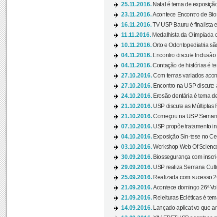
25.11.2016.
Natal é tema de exposição 
23.11.2016.
Acontece Encontro de Bios
16.11.2016.
TV USP Bauru é finalista em
11.11.2016.
Medalhista da Olimpíada 
10.11.2016.
Orto e Odontopediatria sã
04.11.2016.
Encontro discute Inclusão
04.11.2016.
Contação de histórias é te
27.10.2016.
Com temas variados acont
27.10.2016.
Encontro na USP discute 
24.10.2016.
Erosão dentária é tema de
21.10.2016.
USP discute as Múltiplas 
21.10.2016.
Começou na USP Semana C
07.10.2016.
USP propõe tratamento ino
04.10.2016.
Exposição Sín-tese no Cen
03.10.2016.
Workshop Web Of Science
30.09.2016.
Biossegurança com inscriç
29.09.2016.
USP realiza Semana Cultur
25.09.2016.
Realizada com sucesso 26
21.09.2016.
Acontece domingo 26ª Vol
21.09.2016.
Releituras Ecléticas é tem
14.09.2016.
Lançado aplicativo que a