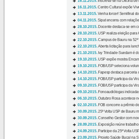
16.11.2015.
Inscreva-se na Oficina de
16.11.2015.
Centro Cultural expõe Vive
13.11.2015.
Venha torcer! Semifinal 
04.11.2015.
Sipat encerra com relações
28.10.2015.
Docente destaca-se em con
28.10.2015.
USP realiza eleição para C
22.10.2015.
Campus de Bauru na 52ª V
22.10.2015.
Aberta licitação para lan
21.10.2015.
Ivy Trindade-Suedam é do
19.10.2015.
USP expõe mostra Encanto
19.10.2015.
FOB/USP seleciona volunt
14.10.2015.
Fapesp destaca parceria
14.10.2015.
FOB/USP participa da Virad
09.10.2015.
FOB/USP participa da Virad
09.10.2015.
Fonoaudiólogas indicadas
06.10.2015.
Outubro Rosa acontece n
02.10.2015.
FOB concorre a prêmio de
30.09.2015.
25ª Volta USP de Bauru ma
30.09.2015.
Conselho Gestor com novo
28.09.2015.
Exposição reúne trabalho
24.09.2015.
Participe da 25ª Volta US
23.09.2015.
Projeto Saúde Bucal na S