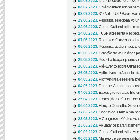
05.07.2023.
Duas pesquisas da USP co
04.07.2023.
Colégio Internacional tem
03.07.2023.
31ª Volta USP Bauru vai a
29.06.2023.
Pesquisa seleciona volunt
22.06.2023.
Centro Cultural exibe mo
14.06.2023.
TUSP apresenta o espetác
07.06.2023.
Rodas de Conversa sobre
05.06.2023.
Pesquisa avalia impacto d
05.06.2023.
Seleção de voluntários pa
29.05.2023.
Pós-Graduação promove ev
26.05.2023.
Pré-Evento sobre Ultrasso
26.05.2023.
Aplicativos de Acessibilida
04.05.2023.
Profª Andréa é reeleita pr
04.05.2023.
Dengue: Aumento de casos
04.05.2023.
Exposição retrata o Elo ent
25.04.2023.
Exposição O céu tem cor 
06.04.2023.
Eleição Conselho Gestor
27.03.2023.
Odontologia tem o melho
23.03.2023.
V Congresso Médico Acad
23.03.2023.
Voluntários para tratamento
09.03.2023.
Centro Cultural exibe Arte
06.03.2023.
Manejo de via aérea difíci