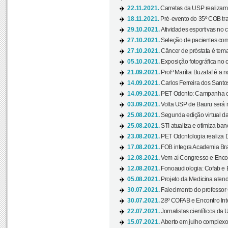
22.11.2021.
Carretas da USP realizam
18.11.2021.
Pré-evento do 35º COB tra
29.10.2021.
Atividades esportivas no 
27.10.2021.
Seleção de pacientes com
27.10.2021.
Câncer de próstata é tema
05.10.2021.
Exposição fotográfica no
21.09.2021.
Profª Marília Buzalaf é a no
14.09.2021.
Carlos Ferreira dos Santo
14.09.2021.
PET Odonto: Campanha c
03.09.2021.
Volta USP de Bauru será n
25.08.2021.
Segunda edição virtual da 
25.08.2021.
STI atualiza e otimiza ba
23.08.2021.
PET Odontologia realiza 
17.08.2021.
FOB integra Academia Bras
12.08.2021.
Vem aí Congresso e Encont
12.08.2021.
Fonoaudiologia: Cofab e E
05.08.2021.
Projeto da Medicina atend
30.07.2021.
Falecimento do professor
30.07.2021.
28º COFAB e Encontro Inte
22.07.2021.
Jornalistas científicos d
15.07.2021.
Aberto em julho complexo