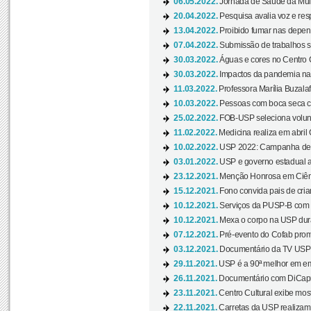
06.05.2022.
Jornada de Saúde da Mulhe
20.04.2022.
Pesquisa avalia voz e res
13.04.2022.
Proibido fumar nas depen
07.04.2022.
Submissão de trabalhos s
30.03.2022.
Águas e cores no Centro C
30.03.2022.
Impactos da pandemia na 
11.03.2022.
Professora Marília Buzalaf
10.03.2022.
Pessoas com boca seca co
25.02.2022.
FOB-USP seleciona voluntá
11.02.2022.
Medicina realiza em abril
10.02.2022.
USP 2022: Campanha de 
03.01.2022.
USP e governo estadual a
23.12.2021.
Menção Honrosa em Ciênc
15.12.2021.
Fono convida pais de cria
10.12.2021.
Serviços da PUSP-B com in
10.12.2021.
Mexa o corpo na USP duran
07.12.2021.
Pré-evento do Cofab prom
03.12.2021.
Documentário da TV USP 
29.11.2021.
USP é a 90ª melhor em em
26.11.2021.
Documentário com DiCaprio
23.11.2021.
Centro Cultural exibe most
22.11.2021.
Carretas da USP realizam