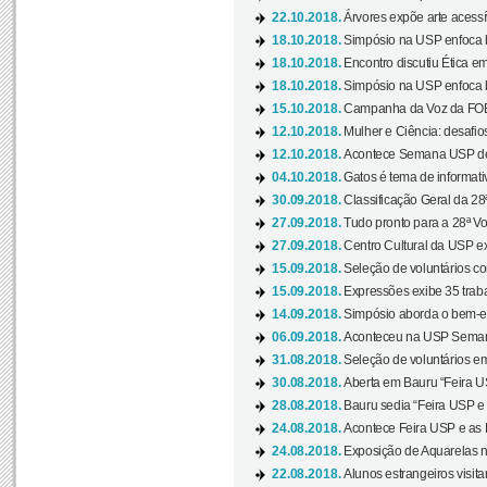
22.10.2018.
Árvores expõe arte acessí
18.10.2018.
Simpósio na USP enfoca b
18.10.2018.
Encontro discutiu Ética e
18.10.2018.
Simpósio na USP enfoca b
15.10.2018.
Campanha da Voz da FOB-
12.10.2018.
Mulher e Ciência: desafios
12.10.2018.
Acontece Semana USP de 
04.10.2018.
Gatos é tema de informativo
30.09.2018.
Classificação Geral da 28
27.09.2018.
Tudo pronto para a 28ª Vo
27.09.2018.
Centro Cultural da USP ex
15.09.2018.
Seleção de voluntários co
15.09.2018.
Expressões exibe 35 traba
14.09.2018.
Simpósio aborda o bem-es
06.09.2018.
Aconteceu na USP Semana 
31.08.2018.
Seleção de voluntários em
30.08.2018.
Aberta em Bauru “Feira US
28.08.2018.
Bauru sedia “Feira USP e as
24.08.2018.
Acontece Feira USP e as Pr
24.08.2018.
Exposição de Aquarelas na
22.08.2018.
Alunos estrangeiros visit