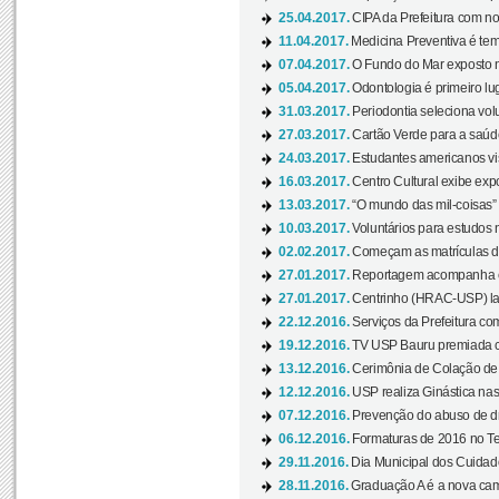
25.04.2017.
CIPA da Prefeitura com no
11.04.2017.
Medicina Preventiva é tem
07.04.2017.
O Fundo do Mar exposto no
05.04.2017.
Odontologia é primeiro lu
31.03.2017.
Periodontia seleciona volu
27.03.2017.
Cartão Verde para a saúd
24.03.2017.
Estudantes americanos vis
16.03.2017.
Centro Cultural exibe exp
13.03.2017.
“O mundo das mil-coisas” 
10.03.2017.
Voluntários para estudos n
02.02.2017.
Começam as matrículas 
27.01.2017.
Reportagem acompanha e
27.01.2017.
Centrinho (HRAC-USP) lanç
22.12.2016.
Serviços da Prefeitura com
19.12.2016.
TV USP Bauru premiada c
13.12.2016.
Cerimônia de Colação de
12.12.2016.
USP realiza Ginástica nas
07.12.2016.
Prevenção do abuso de dr
06.12.2016.
Formaturas de 2016 no Te
29.11.2016.
Dia Municipal dos Cuidado
28.11.2016.
Graduação A é a nova cam