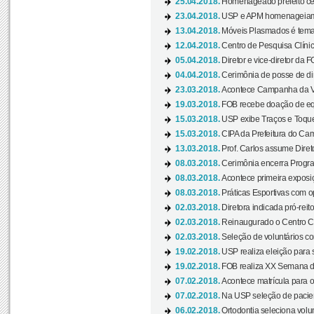
25.04.2018.
Homenageado prefeito ces
23.04.2018.
USP e APM homenageiam D
13.04.2018.
Móveis Plasmados é tema 
12.04.2018.
Centro de Pesquisa Clíni
05.04.2018.
Diretor e vice-diretor da 
04.04.2018.
Cerimônia de posse de dir
23.03.2018.
Acontece Campanha da V
19.03.2018.
FOB recebe doação de eq
15.03.2018.
USP exibe Traços e Toques
15.03.2018.
CIPA da Prefeitura do Camp
13.03.2018.
Prof. Carlos assume Diret
08.03.2018.
Cerimônia encerra Progra
08.03.2018.
Acontece primeira exposiçã
08.03.2018.
Práticas Esportivas com o
02.03.2018.
Diretora indicada pró-reito
02.03.2018.
Reinaugurado o Centro Cu
02.03.2018.
Seleção de voluntários co
19.02.2018.
USP realiza eleição para 
19.02.2018.
FOB realiza XX Semana d
07.02.2018.
Acontece matrícula para o
07.02.2018.
Na USP seleção de pacie
06.02.2018.
Ortodontia seleciona volun