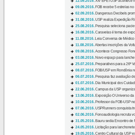
12.09.2016.
XIV EPETUSP acontece n
09.09.2016.
FOB recebe 5 estrelas no r
02.09.2016.
Dangerous Decibels promo
31.08.2016.
USP realiza Expedição Ri
25.08.2016.
Pesquisa seleciona pacie
16.08.2016.
Caravelas é tema de expo
11.08.2016.
Leia Conversa de Médico e 
11.08.2016.
Abertas inscrições da Vol
09.08.2016.
Acontece Congresso Fonoa
03.08.2016.
Novo espaço para lanche 
25.07.2016.
Preparativos para a 26ª V
08.07.2016.
FOB/USP em Rondônia real
06.07.2016.
Pesquisa faz avaliação de
01.07.2016.
Dia Municipal dos Cuidado
22.06.2016.
Campus da USP organiza "
13.06.2016.
Exposição O Universo da C
10.06.2016.
Professor da FOB-USP no
07.06.2016.
USPRunners conquista tro
02.06.2016.
Fonoaudiologia recruta vo
31.05.2016.
Bauru sedia Encontro de M
24.05.2016.
Licitação para lanchonet
19.05.2016.
Centro Cultural da USP ex