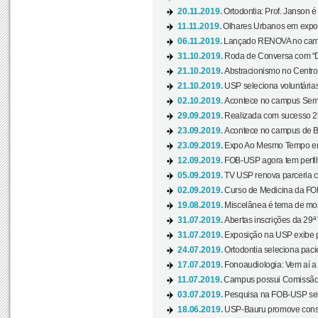
20.11.2019.
Ortodontia: Prof. Janson é
11.11.2019.
Olhares Urbanos em exposi
06.11.2019.
Lançado RENOVA no camp
31.10.2019.
Roda de Conversa com “Di
21.10.2019.
Abstracionismo no Centro 
21.10.2019.
USP seleciona voluntária
02.10.2019.
Acontece no campus Seman
29.09.2019.
Realizada com sucesso 29
23.09.2019.
Acontece no campus de Ba
23.09.2019.
Expo Ao Mesmo Tempo em 
12.09.2019.
FOB-USP agora tem perfil 
05.09.2019.
TV USP renova parceria c
02.09.2019.
Curso de Medicina da FOB
19.08.2019.
Miscelânea é tema de mos
31.07.2019.
Abertas inscrições da 29ª
31.07.2019.
Exposição na USP exibe pa
24.07.2019.
Ortodontia seleciona pacie
17.07.2019.
Fonoaudiologia: Vem aí a 
11.07.2019.
Campus possui Comissão 
03.07.2019.
Pesquisa na FOB-USP sele
18.06.2019.
USP-Bauru promove consci