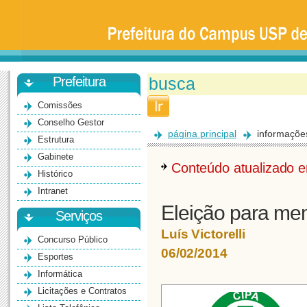
Prefeitura
da
Universidade
de
São
Paulo
-
Bauru
Prefeitura
Comissões
Conselho Gestor
página principal
informaçõe
Estrutura
Gabinete
Conteúdo atualizado
Histórico
Intranet
Eleição para m
Serviços
Luís Victorelli
Concurso Público
06/02/2014
Esportes
Informática
Licitações e Contratos