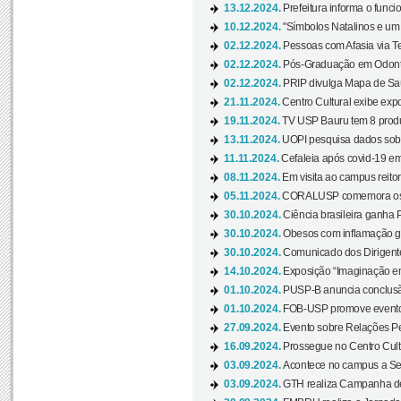
13.12.2024.
Prefeitura informa o funci
10.12.2024.
"Símbolos Natalinos e um N
02.12.2024.
Pessoas com Afasia via Te
02.12.2024.
Pós-Graduação em Odonto
02.12.2024.
PRIP divulga Mapa de Saú
21.11.2024.
Centro Cultural exibe expo
19.11.2024.
TV USP Bauru tem 8 produçõ
13.11.2024.
UOPI pesquisa dados sobre
11.11.2024.
Cefaleia após covid-19 em
08.11.2024.
Em visita ao campus reitor
05.11.2024.
CORALUSP comemora os 8
30.10.2024.
Ciência brasileira ganha 
30.10.2024.
Obesos com inflamação ge
30.10.2024.
Comunicado dos Dirigente
14.10.2024.
Exposição “Imaginação em
01.10.2024.
PUSP-B anuncia conclus
01.10.2024.
FOB-USP promove evento O
27.09.2024.
Evento sobre Relações Pe
16.09.2024.
Prossegue no Centro Cultu
03.09.2024.
Acontece no campus a Sem
03.09.2024.
GTH realiza Campanha de D