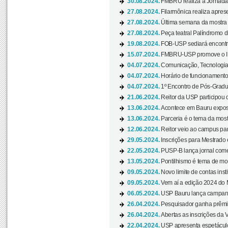
30.08.2024.
FMBRU realiza a Jornada 
27.08.2024.
Filarmônica realiza apres
27.08.2024.
Última semana da mostra Aq
27.08.2024.
Peça teatral Palíndromo di
19.08.2024.
FOB-USP sediará encontro
15.07.2024.
FMBRU-USP promove o II 
04.07.2024.
Comunicação, Tecnologia
04.07.2024.
Horário de funcionamento
04.07.2024.
1º Encontro de Pós-Gradu
21.06.2024.
Reitor da USP participou 
13.06.2024.
Acontece em Bauru exposi
13.06.2024.
Parceria é o tema da mostr
12.06.2024.
Reitor veio ao campus para
29.05.2024.
Inscrições para Mestrado
22.05.2024.
PUSP-B lança jornal come
13.05.2024.
Pontilhismo é tema de most
09.05.2024.
Novo limite de contas ins
09.05.2024.
Vem aí a edição 2024 do 
06.05.2024.
USP Bauru lança campanha
26.04.2024.
Pesquisador ganha prêmio 
26.04.2024.
Abertas as inscrições da 
22.04.2024.
USP apresenta espetáculo