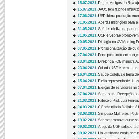
15.07.2021.
Projeto Amigos da Rua aj
15.07.2021.
JAOS tem fator de impact
17.06.2021.
USP lidera produção mund
31.05.2021.
Abertas inscrições para a
31.05.2021.
Saúde coletiva na pandemi
31.05.2021.
USP e Sebrae promovem 
20.05.2021.
Disfagia no XV Meeting F
07.05.2021.
Profissionalização de cuid
27.04.2021.
Fono premiada em congress
23.04.2021.
Diretor da FOB ministra A
23.04.2021.
Odonto USP é primeira em
16.04.2021.
Saúde Coletiva é tema de
15.04.2021.
Eleito representante dos s
07.04.2021.
Eleição de servidores no 
07.04.2021.
Semana de Recepção aos C
21.03.2021.
Falece o Prof. Luiz Ferreir
04.03.2021.
Ciência aliada à clínica é
03.03.2021.
Simpósio Mulheres, Poder
19.02.2021.
Sebrae promove curso sob
09.02.2021.
Artigo da USP selecionado
09.02.2021.
Universidade conta com nov