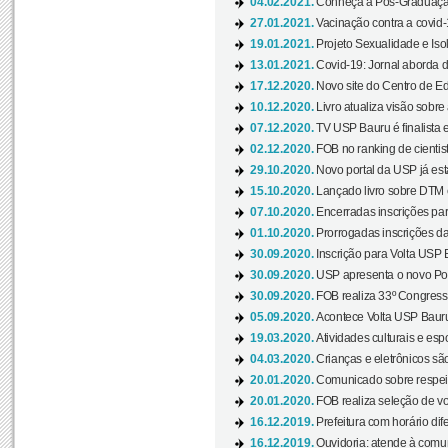
04.02.2021.
Conheça a Pós-Graduaçã
27.01.2021.
Vacinação contra a covid-
19.01.2021.
Projeto Sexualidade e Iso
13.01.2021.
Covid-19: Jornal aborda d
17.12.2020.
Novo site do Centro de Ed
10.12.2020.
Livro atualiza visão sobre
07.12.2020.
TV USP Bauru é finalista em
02.12.2020.
FOB no ranking de cientista
29.10.2020.
Novo portal da USP já está
15.10.2020.
Lançado livro sobre DTM e
07.10.2020.
Encerradas inscrições par
01.10.2020.
Prorrogadas inscrições da
30.09.2020.
Inscrição para Volta USP B
30.09.2020.
USP apresenta o novo Port
30.09.2020.
FOB realiza 33º Congresso
05.09.2020.
Acontece Volta USP Bauru 
19.03.2020.
Atividades culturais e esp
04.03.2020.
Crianças e eletrônicos sã
20.01.2020.
Comunicado sobre respeit
20.01.2020.
FOB realiza seleção de vol
16.12.2019.
Prefeitura com horário dife
16.12.2019.
Ouvidoria: atende à comu