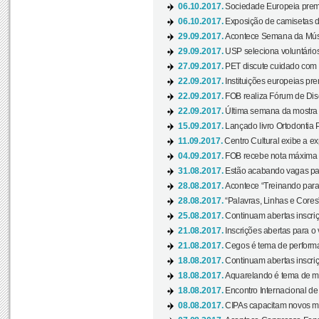
06.10.2017.
Sociedade Europeia premi
06.10.2017.
Exposição de camisetas d
29.09.2017.
Acontece Semana da Músi
29.09.2017.
USP seleciona voluntários
27.09.2017.
PET discute cuidado com p
22.09.2017.
Instituições europeias pre
22.09.2017.
FOB realiza Fórum de Dis
22.09.2017.
Última semana da mostra “
15.09.2017.
Lançado livro Ortodontia 
11.09.2017.
Centro Cultural exibe a ex
04.09.2017.
FOB recebe nota máxima d
31.08.2017.
Estão acabando vagas par
28.08.2017.
Acontece “Treinando para 
28.08.2017.
“Palavras, Linhas e Cores
25.08.2017.
Continuam abertas inscriç
21.08.2017.
Inscrições abertas para o 
21.08.2017.
Cegos é tema de performa
18.08.2017.
Continuam abertas inscriç
18.08.2017.
Aquarelando é tema de mos
18.08.2017.
Encontro Internacional de 
08.08.2017.
CIPAs capacitam novos m