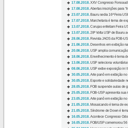
17.08.2018.
XXV Congresso Fonoaudio
17.08.2018.
Abertas inscrições para “In
23.07.2018.
Bauru sedia 16ª Feira USP 
17.07.2018.
Marchetaria é tema de ex
13.07.2018.
Corujas enfeitam Feira USP
13.07.2018.
28ª Volta USP de Bauru a
28.06.2018.
Revista JAOS da FOB-USP
21.06.2018.
Desenhos em exibição na 
20.06.2018.
USP amplia comunicação 
18.06.2018.
Envelhecimento é tema de
13.06.2018.
USP seleciona voluntárias 
08.06.2018.
USP exibe exposição in l t
30.05.2018.
Arte panô em exibição no C
30.05.2018.
Esporte e solidariedade 
28.05.2018.
FOB suspende aulas de gr
25.05.2018.
FOB-USP apresenta sua no
23.05.2018.
Arte panô em exibição no C
21.05.2018.
Mosaicando é tema de ex
21.05.2018.
Síndrome de Down é tema
16.05.2018.
Acontece Congresso Odont
16.05.2018.
FOB/USP comemorou 56 a