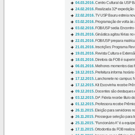
04.03.2016.
Centro Cultural da USP Bau
24.02.2016.
Realizada 32ª expedição
22.02.2016.
TV USP Bauru estreia nov
03.02.2016.
Programação de volta às 
03.02.2016.
FOB/USP sedia Encontro de
29.01.2016.
Ginástica agitou férias no
22.01.2016.
FOB/USP prepara matrícula
21.01.2016.
Inscrições: Programa Rev
19.01.2016.
Revista Cultura e Extensão
18.01.2016.
Diretora da FOB é superi
06.01.2016.
Melhores momentos das f
18.12.2015.
Prefeitura informa horário 
17.12.2015.
Lanchonete no campus: Nov
17.12.2015.
Kit Escovinha recebe Prêm
09.12.2015.
Docentes são destaques e
03.12.2015.
Drª. Fidela recebe título 
01.12.2015.
Professora recebe Prêmio 
26.11.2015.
Eleição para servidores no
26.11.2015.
Prossegue seleção para tr
25.11.2015.
"Funcionário A" é a equip
17.11.2015.
Ortodontia da FOB realiza 