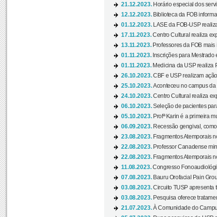
21.12.2023.
Horário especial dos servi
12.12.2023.
Biblioteca da FOB informa
01.12.2023.
LASE da FOB-USP realiza 
17.11.2023.
Centro Cultural realiza ex
13.11.2023.
Professores da FOB mais i
01.11.2023.
Inscrições para Mestrado 
01.11.2023.
Medicina da USP realiza 
26.10.2023.
CBF e USP realizam ação d
25.10.2023.
Aconteceu no campus da 
24.10.2023.
Centro Cultural realiza e
06.10.2023.
Seleção de pacientes para
05.10.2023.
Profª Karin é a primeira m
06.09.2023.
Recessão gengival, como re
23.08.2023.
Fragmentos Atemporais no
22.08.2023.
Professor Canadense minis
22.08.2023.
Fragmentos Atemporais no
11.08.2023.
Congresso Fonoaudiológic
07.08.2023.
Bauru Orofacial Pain Grou
03.08.2023.
Circuito TUSP apresenta t
03.08.2023.
Pesquisa oferece tratamen
21.07.2023.
À Comunidade do Campus