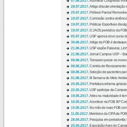
07.08.2017.
Acontece Congresso Fonoa
28.07.2017.
Artigo discute orientação 
25.07.2017.
Prótese Parcial Removível
19.07.2017.
Comissão contra violênci
19.07.2017.
Práticas Esportivas divulg
19.07.2017.
O JAOS periódico da FOB d
05.07.2017.
USP aprova novo curso de
30.06.2017.
Artigo da FOB é destaque e
21.06.2017.
USP expõe Palavras, Linh
21.06.2017.
Jornal Campus USP – Baur
08.06.2017.
Tomaram posse os novos
08.06.2017.
Corrida de Revezamento 
08.06.2017.
Seleção de pacientes para
01.06.2017.
III Semana do Meio Ambie
25.05.2017.
Prefeitura reforma ginási
22.05.2017.
USP participa da Campanh
19.05.2017.
Artes na maturidade é tem
16.05.2017.
Acontece na FOB 30º Cong
15.05.2017.
No mês de maio FOB com
11.05.2017.
Membros da CIPA da FOB
28.04.2017.
Pesquisa em periodontia s
25.04.2017.
Exposição Aves do Campu