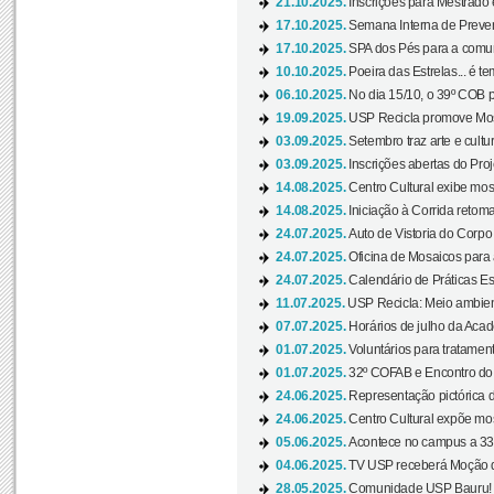
21.10.2025.
Inscrições para Mestrado
17.10.2025.
Semana Interna de Preven
17.10.2025.
SPA dos Pés para a comuni
10.10.2025.
Poeira das Estrelas... é t
06.10.2025.
No dia 15/10, o 39º COB 
19.09.2025.
USP Recicla promove Most
03.09.2025.
Setembro traz arte e cultu
03.09.2025.
Inscrições abertas do Pro
14.08.2025.
Centro Cultural exibe mos
14.08.2025.
Iniciação à Corrida retoma 
24.07.2025.
Auto de Vistoria do Corpo
24.07.2025.
Oficina de Mosaicos para 
24.07.2025.
Calendário de Práticas Esp
11.07.2025.
USP Recicla: Meio ambient
07.07.2025.
Horários de julho da Acad
01.07.2025.
Voluntários para tratament
01.07.2025.
32º COFAB e Encontro do
24.06.2025.
Representação pictórica d
24.06.2025.
Centro Cultural expõe most
05.06.2025.
Acontece no campus a 33ª
04.06.2025.
TV USP receberá Moção d
28.05.2025.
Comunidade USP Bauru! Ve