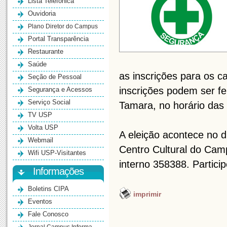
Lista Telefônica
Ouvidoria
Plano Diretor do Campus
Portal Transparência
Restaurante
Saúde
as inscrições para os 
Seção de Pessoal
inscrições podem ser fe
Segurança e Acessos
Serviço Social
Tamara, no horário das
TV USP
Volta USP
A eleição acontece no d
Webmail
Centro Cultural do Cam
Wifi USP-Visitantes
interno 358388. Partici
Informações
Boletins CIPA
imprimir
Eventos
Fale Conosco