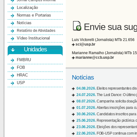
Jornal Campus Informa
Localização
Normas e Portarias
Notícias
Envie sua sug
Relatório de Atividades
Vídeo Institucional
Luis Victorelli (Jornalista) MTb 21.656
sci@usp.br
Unidades
Marianne Ramalho (Jornalista) MTb 1
marianne@ccb.usp.br
FMBRU
FOB
HRAC
Notícias
USP
04.08.2026.
Eleitos representantes di
24.07.2026.
The Last Dance: O últim
08.07.2026.
Campanha solicita doação 
01.07.2026.
Abertas inscrições para c
30.06.2026.
Candidatos inscritos para 
25.06.2026.
Representação pictórica da
23.06.2026.
Eleições dos representant
22.06.2026.
FOB-USP continua com ins