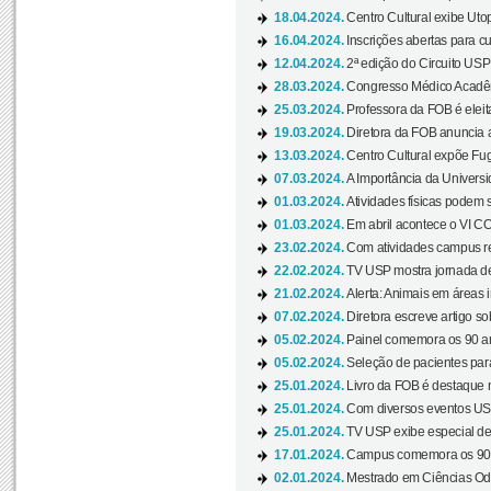
18.04.2024.
Centro Cultural exibe Utop
16.04.2024.
Inscrições abertas para 
12.04.2024.
2ª edição do Circuito USP
28.03.2024.
Congresso Médico Acadêm
25.03.2024.
Professora da FOB é eleita
19.03.2024.
Diretora da FOB anuncia 
13.03.2024.
Centro Cultural expõe Fug
07.03.2024.
A Importância da Universi
01.03.2024.
Atividades físicas podem 
01.03.2024.
Em abril acontece o VI C
23.02.2024.
Com atividades campus re
22.02.2024.
TV USP mostra jornada de
21.02.2024.
Alerta: Animais em áreas 
07.02.2024.
Diretora escreve artigo s
05.02.2024.
Painel comemora os 90 an
05.02.2024.
Seleção de pacientes para
25.01.2024.
Livro da FOB é destaque 
25.01.2024.
Com diversos eventos US
25.01.2024.
TV USP exibe especial de
17.01.2024.
Campus comemora os 90 
02.01.2024.
Mestrado em Ciências Odo