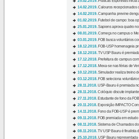
25.02.2019.
Práticas Esportivas inicia 
14.02.2019.
Calouros recepcionados 
14.02.2019.
Campanha previne dengue
01.02.2019.
Futebol de campo: boa opçã
25.01.2019.
Sapiens aprova quatro no v
08.01.2019.
Começa no campus o Mexa
03.01.2019.
FOB busca voluntários com
18.12.2018.
FOB-USP homenageia prof
18.12.2018.
TV USP Bauru é premiada 
17.12.2018.
Prefeitura do campus com h
17.12.2018.
Mexa-se nas férias de Ver
10.12.2018.
Simulador realiza treino d
03.12.2018.
FOB seleciona voluntário
28.11.2018.
USP-Bauru é premiada no 
28.11.2018.
Colóquio discute implantes
27.11.2018.
Estudante de fono da FOB
20.11.2018.
Exposição IMPACTO Consc
14.11.2018.
Fono da FOB-USP é premia
09.11.2018.
FOB premiada em estudo s
08.11.2018.
Sistema de Chamados do c
08.11.2018.
TV USP Bauru é finalista d
25.10.2018.
USP Bauru representada 