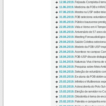
12.06.2019.
Feijoada Completa é tema
11.06.2019.
Medicina da FOB e HRAC 
07.06.2019.
Mostra na USP exibe telas 
31.05.2019.
FOB seleciona voluntário
30.05.2019.
Público bauruense prestig
22.05.2019.
Vida e Verso em 4 Tempos
16.05.2019.
Aniversário de 57 anos d
29.04.2019.
Meeting Fonoaudiológico d
29.04.2019.
Saúde Coletiva seleciona 
26.04.2019.
Modelo da FOB-USP inspir
25.04.2019.
Acontece no campus Cam
18.04.2019.
FOB-USP discute disfagia 
11.04.2019.
Natureza Viva é tema de 
05.04.2019.
Pesquisa sobre Meio Ambi
02.04.2019.
Seleção de voluntário com
26.03.2019.
Ex-aluna da FOB obtém a
25.03.2019.
Infinitos e Multiversos ex
22.03.2019.
A descoberta do Polo Sul
15.03.2019.
Eleição de servidor no Co
15.03.2019.
Ortodontia é tema de encon
25.02.2019.
Palestra e campanha ence