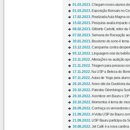
01.03.2023.
Chegam novos alunos de O
01.03.2023.
Exposição Bonsais no Cent
17.02.2023.
Realizada Aula Magna com 
15.02.2023.
Pesquisa avalia impacto d
08.02.2023.
Gilberto Carlotti, reitor d
07.02.2023.
Semana de Recepção aos
30.01.2023.
Bruxismo do sono é tema d
15.12.2022.
Campanha contra desperdí
05.12.2022.
Linguagem oral de bebês 
23.11.2022.
Alterações na audição apó
21.11.2022.
Triagem para pessoas com 
17.11.2022.
Na USP a Beleza do Bonsai
07.11.2022.
Aulas de Yoga para aluno
26.10.2022.
Novo site da Ouvidoria d
20.10.2022.
Palestra Odontologia Suste
20.10.2022.
Acontece em Bauru o 19º C
20.10.2022.
Momentos é tema de mostra
26.09.2022.
Conheça os vencedores da
21.09.2022.
A Volta USP de Bauru com
21.09.2022.
USP Bauru participa da S
30.08.2022.
Jet Café é a nova cantina