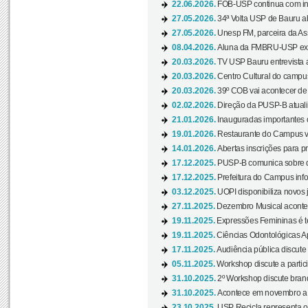
22.06.2026.
FOB-USP continua com ins
27.05.2026.
34ª Volta USP de Bauru a
27.05.2026.
Unesp FM, parceira da As
08.04.2026.
Aluna da FMBRU-USP expõe
20.03.2026.
TV USP Bauru entrevista a
20.03.2026.
Centro Cultural do campus
20.03.2026.
39º COB vai acontecer de 
02.02.2026.
Direção da PUSP-B atualiz
21.01.2026.
Inauguradas importantes
19.01.2026.
Restaurante do Campus vol
14.01.2026.
Abertas inscrições para p
17.12.2025.
PUSP-B comunica sobre de
17.12.2025.
Prefeitura do Campus info
03.12.2025.
UOPI disponibiliza novos 
27.11.2025.
Dezembro Musical acontec
19.11.2025.
Expressões Femininas é te
19.11.2025.
Ciências Odontológicas Ap
17.11.2025.
Audiência pública discute
05.11.2025.
Workshop discute a partic
31.10.2025.
2º Workshop discute branq
31.10.2025.
Acontece em novembro a 
23.10.2025.
USP Recicla representa 