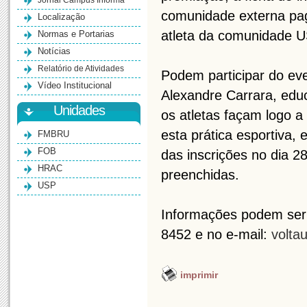
Jornal Campus Informa
comunidade externa paga
Localização
atleta da comunidade U
Normas e Portarias
Notícias
Relatório de Atividades
Podem participar do eve
Vídeo Institucional
Alexandre Carrara, edu
Unidades
os atletas façam logo a
esta prática esportiva,
FMBRU
FOB
das inscrições no dia 
HRAC
preenchidas.
USP
Informações podem ser 
8452 e no e-mail:
volta
imprimir