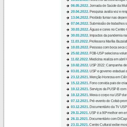
06.05.2022.
Jornada de Saúde da Mulhe
20.04.2022.
Pesquisa avalia voz e res
13.04.2022.
Proibido fumar nas depen
07.04.2022.
Submissão de trabalhos s
30.03.2022.
Águas e cores no Centro C
30.03.2022.
Impactos da pandemia na 
11.03.2022.
Professora Marília Buzalaf
10.03.2022.
Pessoas com boca seca co
25.02.2022.
FOB-USP seleciona voluntá
11.02.2022.
Medicina realiza em abril
10.02.2022.
USP 2022: Campanha de 
03.01.2022.
USP e governo estadual a
23.12.2021.
Menção Honrosa em Ciênc
15.12.2021.
Fono convida pais de cria
10.12.2021.
Serviços da PUSP-B com in
10.12.2021.
Mexa o corpo na USP duran
07.12.2021.
Pré-evento do Cofab prom
03.12.2021.
Documentário da TV USP 
29.11.2021.
USP é a 90ª melhor em em
26.11.2021.
Documentário com DiCaprio
23.11.2021.
Centro Cultural exibe most