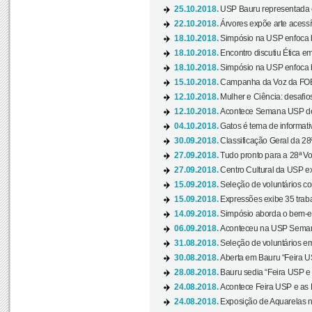
25.10.2018.
USP Bauru representada 
22.10.2018.
Árvores expõe arte acessí
18.10.2018.
Simpósio na USP enfoca b
18.10.2018.
Encontro discutiu Ética e
18.10.2018.
Simpósio na USP enfoca b
15.10.2018.
Campanha da Voz da FOB-
12.10.2018.
Mulher e Ciência: desafios
12.10.2018.
Acontece Semana USP de 
04.10.2018.
Gatos é tema de informativo
30.09.2018.
Classificação Geral da 28
27.09.2018.
Tudo pronto para a 28ª Vo
27.09.2018.
Centro Cultural da USP ex
15.09.2018.
Seleção de voluntários co
15.09.2018.
Expressões exibe 35 traba
14.09.2018.
Simpósio aborda o bem-es
06.09.2018.
Aconteceu na USP Semana 
31.08.2018.
Seleção de voluntários em
30.08.2018.
Aberta em Bauru “Feira US
28.08.2018.
Bauru sedia “Feira USP e as
24.08.2018.
Acontece Feira USP e as Pr
24.08.2018.
Exposição de Aquarelas na