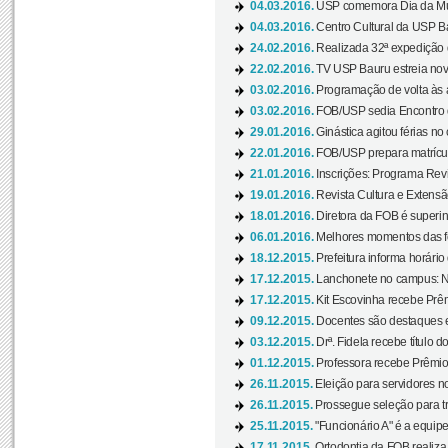
04.03.2016.
USP comemora Dia da Mulh
04.03.2016.
Centro Cultural da USP Bau
24.02.2016.
Realizada 32ª expedição
22.02.2016.
TV USP Bauru estreia nov
03.02.2016.
Programação de volta às 
03.02.2016.
FOB/USP sedia Encontro de
29.01.2016.
Ginástica agitou férias no
22.01.2016.
FOB/USP prepara matrícula
21.01.2016.
Inscrições: Programa Rev
19.01.2016.
Revista Cultura e Extensão
18.01.2016.
Diretora da FOB é superi
06.01.2016.
Melhores momentos das f
18.12.2015.
Prefeitura informa horário 
17.12.2015.
Lanchonete no campus: Nov
17.12.2015.
Kit Escovinha recebe Prêm
09.12.2015.
Docentes são destaques e
03.12.2015.
Drª. Fidela recebe título 
01.12.2015.
Professora recebe Prêmio 
26.11.2015.
Eleição para servidores no
26.11.2015.
Prossegue seleção para tr
25.11.2015.
"Funcionário A" é a equip
17.11.2015.
Ortodontia da FOB realiza 