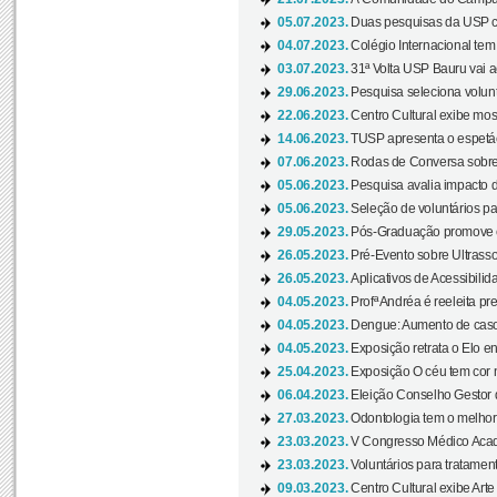
05.07.2023.
Duas pesquisas da USP co
04.07.2023.
Colégio Internacional tem
03.07.2023.
31ª Volta USP Bauru vai a
29.06.2023.
Pesquisa seleciona volunt
22.06.2023.
Centro Cultural exibe mo
14.06.2023.
TUSP apresenta o espetác
07.06.2023.
Rodas de Conversa sobre
05.06.2023.
Pesquisa avalia impacto d
05.06.2023.
Seleção de voluntários pa
29.05.2023.
Pós-Graduação promove ev
26.05.2023.
Pré-Evento sobre Ultrasso
26.05.2023.
Aplicativos de Acessibilida
04.05.2023.
Profª Andréa é reeleita pr
04.05.2023.
Dengue: Aumento de casos
04.05.2023.
Exposição retrata o Elo ent
25.04.2023.
Exposição O céu tem cor 
06.04.2023.
Eleição Conselho Gestor
27.03.2023.
Odontologia tem o melho
23.03.2023.
V Congresso Médico Acad
23.03.2023.
Voluntários para tratamento
09.03.2023.
Centro Cultural exibe Arte