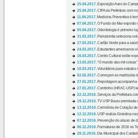
25.04.2017.
Exposição Aves do Campu
25.04.2017.
CIPA da Prefeitura com no
11.04.2017.
Medicina Preventiva é tem
07.04.2017.
O Fundo do Mar exposto no
05.04.2017.
Odontologia é primeiro lu
31.03.2017.
Periodontia seleciona volu
27.03.2017.
Cartão Verde para a saúd
24.03.2017.
Estudantes americanos vis
16.03.2017.
Centro Cultural exibe exp
13.03.2017.
“O mundo das mil-coisas” 
10.03.2017.
Voluntários para estudos n
02.02.2017.
Começam as matrículas 
27.01.2017.
Reportagem acompanha e
27.01.2017.
Centrinho (HRAC-USP) lanç
22.12.2016.
Serviços da Prefeitura com
19.12.2016.
TV USP Bauru premiada c
13.12.2016.
Cerimônia de Colação de
12.12.2016.
USP realiza Ginástica nas
07.12.2016.
Prevenção do abuso de dr
06.12.2016.
Formaturas de 2016 no Te
29.11.2016.
Dia Municipal dos Cuidado