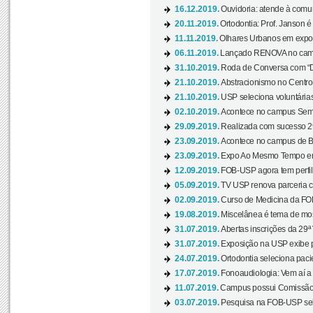
16.12.2019.
Ouvidoria: atende à comu
20.11.2019.
Ortodontia: Prof. Janson é
11.11.2019.
Olhares Urbanos em exposi
06.11.2019.
Lançado RENOVA no camp
31.10.2019.
Roda de Conversa com “Di
21.10.2019.
Abstracionismo no Centro 
21.10.2019.
USP seleciona voluntária
02.10.2019.
Acontece no campus Seman
29.09.2019.
Realizada com sucesso 29
23.09.2019.
Acontece no campus de Ba
23.09.2019.
Expo Ao Mesmo Tempo em 
12.09.2019.
FOB-USP agora tem perfil 
05.09.2019.
TV USP renova parceria c
02.09.2019.
Curso de Medicina da FOB
19.08.2019.
Miscelânea é tema de mos
31.07.2019.
Abertas inscrições da 29ª
31.07.2019.
Exposição na USP exibe pa
24.07.2019.
Ortodontia seleciona pacie
17.07.2019.
Fonoaudiologia: Vem aí a 
11.07.2019.
Campus possui Comissão 
03.07.2019.
Pesquisa na FOB-USP sele