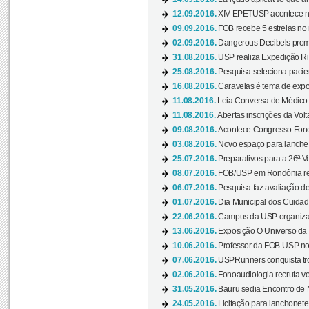
12.09.2016.
XIV EPETUSP acontece n
09.09.2016.
FOB recebe 5 estrelas no r
02.09.2016.
Dangerous Decibels promo
31.08.2016.
USP realiza Expedição Ri
25.08.2016.
Pesquisa seleciona pacie
16.08.2016.
Caravelas é tema de expo
11.08.2016.
Leia Conversa de Médico e 
11.08.2016.
Abertas inscrições da Vol
09.08.2016.
Acontece Congresso Fonoa
03.08.2016.
Novo espaço para lanche 
25.07.2016.
Preparativos para a 26ª V
08.07.2016.
FOB/USP em Rondônia real
06.07.2016.
Pesquisa faz avaliação de
01.07.2016.
Dia Municipal dos Cuidado
22.06.2016.
Campus da USP organiza "
13.06.2016.
Exposição O Universo da C
10.06.2016.
Professor da FOB-USP no
07.06.2016.
USPRunners conquista tro
02.06.2016.
Fonoaudiologia recruta vo
31.05.2016.
Bauru sedia Encontro de M
24.05.2016.
Licitação para lanchonet