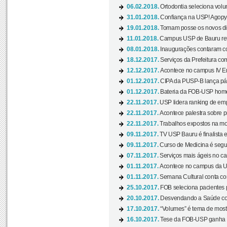
06.02.2018.
Ortodontia seleciona volun
31.01.2018.
Confiança na USP! Agopya
19.01.2018.
Tomam posse os novos dir
11.01.2018.
Campus USP de Bauru reto
08.01.2018.
Inaugurações contaram com
18.12.2017.
Serviços da Prefeitura com
12.12.2017.
Acontece no campus IV En
01.12.2017.
CIPA da PUSP-B lança pág
01.12.2017.
Bateria da FOB-USP homen
22.11.2017.
USP lidera ranking de emp
22.11.2017.
Acontece palestra sobre p
22.11.2017.
Trabalhos expostos na mos
09.11.2017.
TV USP Bauru é finalista em
09.11.2017.
Curso de Medicina é segun
07.11.2017.
Serviços mais ágeis no c
01.11.2017.
Acontece no campus da US
01.11.2017.
Semana Cultural conta co
25.10.2017.
FOB seleciona pacientes p
20.10.2017.
Desvendando a Saúde com
17.10.2017.
“Volumes” é tema de mostr
16.10.2017.
Tese da FOB-USP ganha 