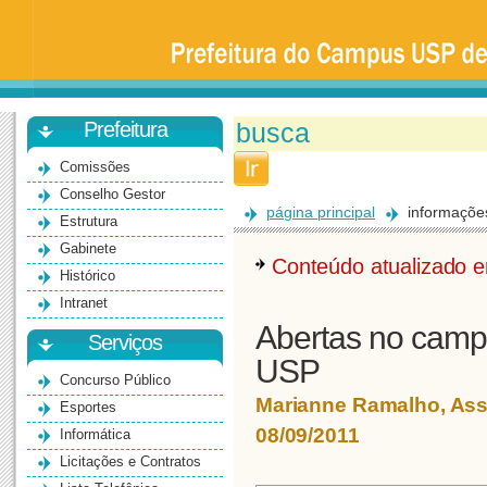
Prefeitura
da
Universidade
de
São
Paulo
-
Bauru
Prefeitura
Comissões
Conselho Gestor
página principal
informaçõe
Estrutura
Gabinete
Conteúdo atualizado
Histórico
Intranet
Abertas no campu
Serviços
USP
Concurso Público
Marianne Ramalho, As
Esportes
08/09/2011
Informática
Licitações e Contratos