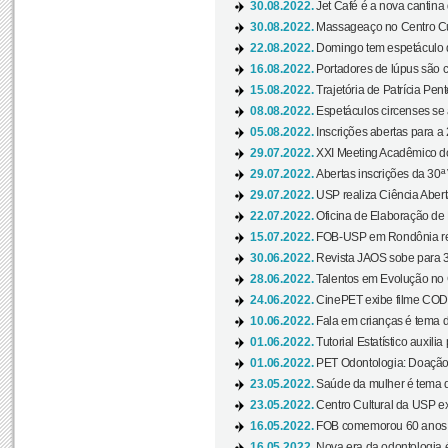
30.08.2022.
Jet Café é a nova cantina
30.08.2022.
Massageaço no Centro Cul
22.08.2022.
Domingo tem espetáculo d
16.08.2022.
Portadores de lúpus são c
15.08.2022.
Trajetória de Patrícia Pen
08.08.2022.
Espetáculos circenses se
05.08.2022.
Inscrições abertas para a 
29.07.2022.
XXI Meeting Acadêmico do
29.07.2022.
Abertas inscrições da 30ª
29.07.2022.
USP realiza Ciência Abert
22.07.2022.
Oficina de Elaboração de 
15.07.2022.
FOB-USP em Rondônia rea
30.06.2022.
Revista JAOS sobe para 3
28.06.2022.
Talentos em Evolução no C
24.06.2022.
CinePET exibe filme CODA 
10.06.2022.
Fala em crianças é tema d
01.06.2022.
Tutorial Estatístico auxilia
01.06.2022.
PET Odontologia: Doação
23.05.2022.
Saúde da mulher é tema d
23.05.2022.
Centro Cultural da USP ex
16.05.2022.
FOB comemorou 60 anos c
16.05.2022.
Nova era da odontologia é