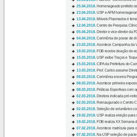
25.04.2018.
Homenageado prefeito ces
23.04.2018.
USP e APM homenageiam D
13.04.2018.
Móveis Plasmados é tema 
12.04.2018.
Centro de Pesquisa Clíni
05.04.2018.
Diretor e vice-diretor da 
04.04.2018.
Cerimônia de posse de dir
23.03.2018.
Acontece Campanha da V
19.03.2018.
FOB recebe doação de eq
15.03.2018.
USP exibe Traços e Toques
15.03.2018.
CIPA da Prefeitura do Camp
13.03.2018.
Prof. Carlos assume Diret
08.03.2018.
Cerimônia encerra Progra
08.03.2018.
Acontece primeira exposiçã
08.03.2018.
Práticas Esportivas com o
02.03.2018.
Diretora indicada pró-reito
02.03.2018.
Reinaugurado o Centro Cu
02.03.2018.
Seleção de voluntários co
19.02.2018.
USP realiza eleição para 
19.02.2018.
FOB realiza XX Semana d
07.02.2018.
Acontece matrícula para o
07.02.2018.
Na USP seleção de pacie