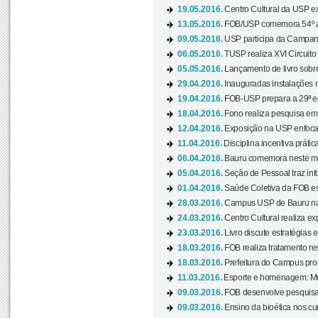
19.05.2016.
Centro Cultural da USP ex
13.05.2016.
FOB/USP comemora 54º an
09.05.2016.
USP participa da Campanh
06.05.2016.
TUSP realiza XVI Circuito
05.05.2016.
Lançamento de livro sobr
29.04.2016.
Inauguradas instalações 
19.04.2016.
FOB-USP prepara a 29ª e
18.04.2016.
Fono realiza pesquisa em m
12.04.2016.
Exposição na USP enfoca u
11.04.2016.
Disciplina incentiva prática
06.04.2016.
Bauru comemora neste mês
05.04.2016.
Seção de Pessoal traz info
01.04.2016.
Saúde Coletiva da FOB es
28.03.2016.
Campus USP de Bauru na l
24.03.2016.
Centro Cultural realiza ex
23.03.2016.
Livro discute estratégias e
18.03.2016.
FOB realiza tratamento res
18.03.2016.
Prefeitura do Campus pro
11.03.2016.
Esporte e homenagem: Mul
09.03.2016.
FOB desenvolve pesquisa 
09.03.2016.
Ensino da bioética nos cu