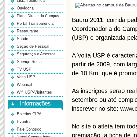
Lista Telefônica
Ouvidoria
Plano Diretor do Campus
Bauru 2011, corrida ped
Portal Transparência
Coordenadoria do Camp
Restaurante
(USP) e organizada pel
Saúde
Seção de Pessoal
Segurança e Acessos
A Volta USP é caracteriz
Serviço Social
partir de 2009, com lar
TV USP
de 10 Km, que é promo
Volta USP
Webmail
As inscrições serão real
Wifi USP-Visitantes
setembro ou até complet
Informações
inscrever no site:
www.c
Boletins CIPA
Eventos
No site o atleta tem to
Fale Conosco
premiação, a ficha de in