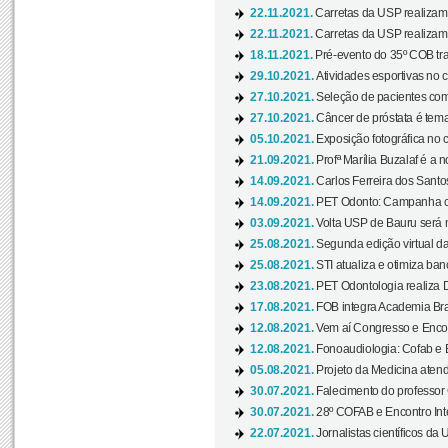
22.11.2021.
Carretas da USP realizam
22.11.2021.
Carretas da USP realizam
18.11.2021.
Pré-evento do 35º COB tra
29.10.2021.
Atividades esportivas no 
27.10.2021.
Seleção de pacientes com
27.10.2021.
Câncer de próstata é tema
05.10.2021.
Exposição fotográfica no
21.09.2021.
Profª Marília Buzalaf é a no
14.09.2021.
Carlos Ferreira dos Santo
14.09.2021.
PET Odonto: Campanha c
03.09.2021.
Volta USP de Bauru será n
25.08.2021.
Segunda edição virtual da 
25.08.2021.
STI atualiza e otimiza ba
23.08.2021.
PET Odontologia realiza 
17.08.2021.
FOB integra Academia Bras
12.08.2021.
Vem aí Congresso e Encont
12.08.2021.
Fonoaudiologia: Cofab e E
05.08.2021.
Projeto da Medicina atend
30.07.2021.
Falecimento do professor
30.07.2021.
28º COFAB e Encontro Inte
22.07.2021.
Jornalistas científicos d