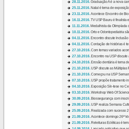
28.11.2016.
Graduação A é a nova cam
25.11.2016.
Natal é tema de exposição 
23.11.2016.
Acontece Encontro de Bios
16.11.2016.
TV USP Bauru é finalista em
11.11.2016.
Medalhista da Olimpíada 
10.11.2016.
Orto e Odontopediatria sã
04.11.2016.
Encontro discute Inclusão
04.11.2016.
Contação de histórias é te
27.10.2016.
Com temas variados acont
27.10.2016.
Encontro na USP discute 
24.10.2016.
Erosão dentária é tema de
21.10.2016.
USP discute as Múltiplas 
21.10.2016.
Começou na USP Semana C
07.10.2016.
USP propõe tratamento ino
04.10.2016.
Exposição Sín-tese no Cen
03.10.2016.
Workshop Web Of Science
30.09.2016.
Biossegurança com inscriç
29.09.2016.
USP realiza Semana Cultur
25.09.2016.
Realizada com sucesso 26
21.09.2016.
Acontece domingo 26ª Vol
21.09.2016.
Releituras Ecléticas é tem
14.09.2016.
Lançado aplicativo que a