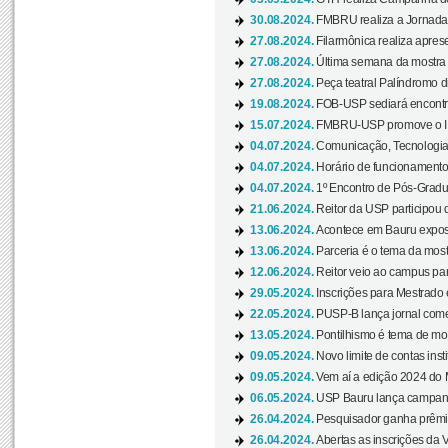
30.08.2024.
FMBRU realiza a Jornada 
27.08.2024.
Filarmônica realiza apres
27.08.2024.
Última semana da mostra Aq
27.08.2024.
Peça teatral Palíndromo di
19.08.2024.
FOB-USP sediará encontro
15.07.2024.
FMBRU-USP promove o II 
04.07.2024.
Comunicação, Tecnologia
04.07.2024.
Horário de funcionamento
04.07.2024.
1º Encontro de Pós-Gradu
21.06.2024.
Reitor da USP participou 
13.06.2024.
Acontece em Bauru exposi
13.06.2024.
Parceria é o tema da mostr
12.06.2024.
Reitor veio ao campus para
29.05.2024.
Inscrições para Mestrado
22.05.2024.
PUSP-B lança jornal come
13.05.2024.
Pontilhismo é tema de most
09.05.2024.
Novo limite de contas ins
09.05.2024.
Vem aí a edição 2024 do 
06.05.2024.
USP Bauru lança campanha
26.04.2024.
Pesquisador ganha prêmio 
26.04.2024.
Abertas as inscrições da 