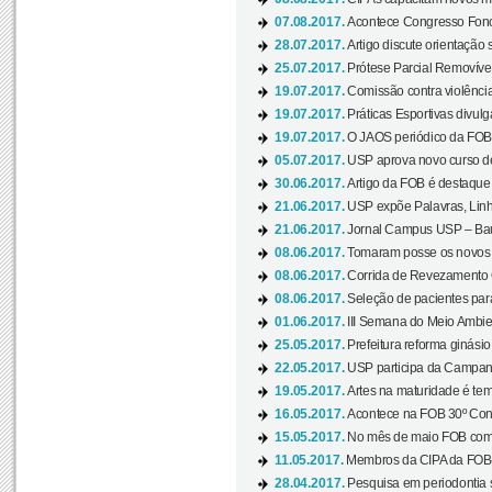
07.08.2017.
Acontece Congresso Fonoa
28.07.2017.
Artigo discute orientação 
25.07.2017.
Prótese Parcial Removível
19.07.2017.
Comissão contra violênci
19.07.2017.
Práticas Esportivas divulg
19.07.2017.
O JAOS periódico da FOB d
05.07.2017.
USP aprova novo curso de
30.06.2017.
Artigo da FOB é destaque e
21.06.2017.
USP expõe Palavras, Linh
21.06.2017.
Jornal Campus USP – Baur
08.06.2017.
Tomaram posse os novos
08.06.2017.
Corrida de Revezamento 
08.06.2017.
Seleção de pacientes para
01.06.2017.
III Semana do Meio Ambie
25.05.2017.
Prefeitura reforma ginási
22.05.2017.
USP participa da Campanh
19.05.2017.
Artes na maturidade é tem
16.05.2017.
Acontece na FOB 30º Cong
15.05.2017.
No mês de maio FOB com
11.05.2017.
Membros da CIPA da FOB
28.04.2017.
Pesquisa em periodontia s