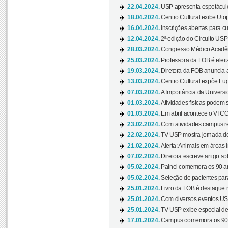
22.04.2024.
USP apresenta espetáculo
18.04.2024.
Centro Cultural exibe Utop
16.04.2024.
Inscrições abertas para 
12.04.2024.
2ª edição do Circuito USP
28.03.2024.
Congresso Médico Acadêm
25.03.2024.
Professora da FOB é eleita
19.03.2024.
Diretora da FOB anuncia 
13.03.2024.
Centro Cultural expõe Fug
07.03.2024.
A Importância da Universi
01.03.2024.
Atividades físicas podem 
01.03.2024.
Em abril acontece o VI C
23.02.2024.
Com atividades campus re
22.02.2024.
TV USP mostra jornada de
21.02.2024.
Alerta: Animais em áreas 
07.02.2024.
Diretora escreve artigo s
05.02.2024.
Painel comemora os 90 an
05.02.2024.
Seleção de pacientes para
25.01.2024.
Livro da FOB é destaque 
25.01.2024.
Com diversos eventos US
25.01.2024.
TV USP exibe especial de
17.01.2024.
Campus comemora os 90 