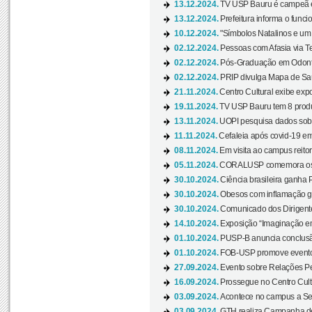
13.12.2024.
TV USP Bauru é campeã em 
13.12.2024.
Prefeitura informa o funci
10.12.2024.
"Símbolos Natalinos e um N
02.12.2024.
Pessoas com Afasia via Te
02.12.2024.
Pós-Graduação em Odonto
02.12.2024.
PRIP divulga Mapa de Saú
21.11.2024.
Centro Cultural exibe expo
19.11.2024.
TV USP Bauru tem 8 produçõ
13.11.2024.
UOPI pesquisa dados sobre
11.11.2024.
Cefaleia após covid-19 em
08.11.2024.
Em visita ao campus reitor
05.11.2024.
CORALUSP comemora os 8
30.10.2024.
Ciência brasileira ganha 
30.10.2024.
Obesos com inflamação ge
30.10.2024.
Comunicado dos Dirigente
14.10.2024.
Exposição “Imaginação em
01.10.2024.
PUSP-B anuncia conclus
01.10.2024.
FOB-USP promove evento O
27.09.2024.
Evento sobre Relações Pe
16.09.2024.
Prossegue no Centro Cultu
03.09.2024.
Acontece no campus a Sem
03.09.2024.
GTH realiza Campanha de D