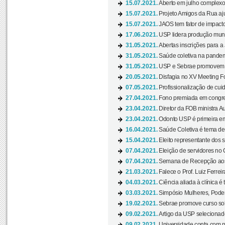
15.07.2021.
Aberto em julho complexo
15.07.2021.
Projeto Amigos da Rua aj
15.07.2021.
JAOS tem fator de impact
17.06.2021.
USP lidera produção mund
31.05.2021.
Abertas inscrições para a
31.05.2021.
Saúde coletiva na pandemi
31.05.2021.
USP e Sebrae promovem 
20.05.2021.
Disfagia no XV Meeting F
07.05.2021.
Profissionalização de cuid
27.04.2021.
Fono premiada em congress
23.04.2021.
Diretor da FOB ministra A
23.04.2021.
Odonto USP é primeira em
16.04.2021.
Saúde Coletiva é tema de
15.04.2021.
Eleito representante dos s
07.04.2021.
Eleição de servidores no 
07.04.2021.
Semana de Recepção aos C
21.03.2021.
Falece o Prof. Luiz Ferreir
04.03.2021.
Ciência aliada à clínica é
03.03.2021.
Simpósio Mulheres, Poder
19.02.2021.
Sebrae promove curso sob
09.02.2021.
Artigo da USP selecionado
09.02.2021.
Universidade conta com nov