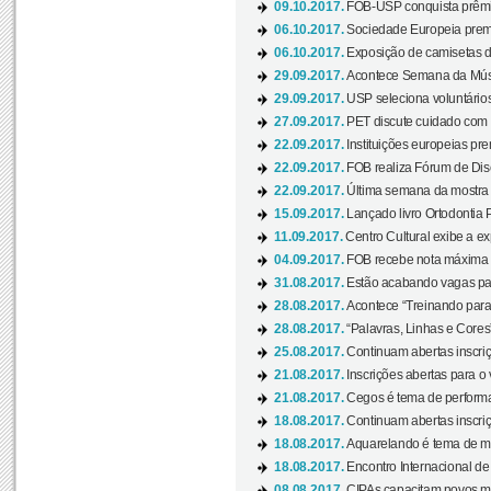
09.10.2017.
FOB-USP conquista prêmio
06.10.2017.
Sociedade Europeia premi
06.10.2017.
Exposição de camisetas d
29.09.2017.
Acontece Semana da Músi
29.09.2017.
USP seleciona voluntários
27.09.2017.
PET discute cuidado com p
22.09.2017.
Instituições europeias pre
22.09.2017.
FOB realiza Fórum de Dis
22.09.2017.
Última semana da mostra “
15.09.2017.
Lançado livro Ortodontia 
11.09.2017.
Centro Cultural exibe a ex
04.09.2017.
FOB recebe nota máxima d
31.08.2017.
Estão acabando vagas par
28.08.2017.
Acontece “Treinando para 
28.08.2017.
“Palavras, Linhas e Cores
25.08.2017.
Continuam abertas inscriç
21.08.2017.
Inscrições abertas para o 
21.08.2017.
Cegos é tema de performa
18.08.2017.
Continuam abertas inscriç
18.08.2017.
Aquarelando é tema de mos
18.08.2017.
Encontro Internacional de 
08.08.2017.
CIPAs capacitam novos m