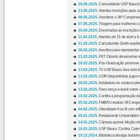
28.05.2025.
Comunidade USP Bauru! Ve
23.05.2025.
Abertas inscrições para 
08.05.2025.
Acontece o 38º Congresso
07.05.2025.
Triagem para mulheres com
30.04.2025.
Encerradas as inscrições 
11.04.2025.
Abertas de 15 de abril a 8
31.03.2025.
Caricaturista Greifo expõ
26.03.2025.
Inscritos para representa
21.03.2025.
PET Odonto desenvolve ma
18.03.2025.
Pós-Graduação promove pal
13.03.2025.
TV USP Bauru leva dois tr
13.03.2025.
UOPI disponibiliza jogos 
28.02.2025.
Instaladas no campus pla
13.02.2025.
Fono lança e-book sobre de
10.02.2025.
Confira a programação d
05.02.2025.
FMBRU realiza VII Congr
04.02.2025.
Obesidade II ou III com i
20.01.2025.
Restaurante Universitário
14.01.2025.
Câmara aprova Moção de 
10.01.2025.
USP Bauru: Confira Calend
19.12.2024.
Biblioteca divulga horári