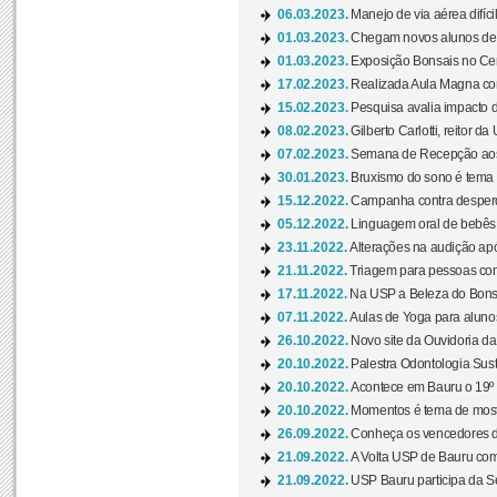
06.03.2023.
Manejo de via aérea difíci
01.03.2023.
Chegam novos alunos de O
01.03.2023.
Exposição Bonsais no Cent
17.02.2023.
Realizada Aula Magna com 
15.02.2023.
Pesquisa avalia impacto d
08.02.2023.
Gilberto Carlotti, reitor d
07.02.2023.
Semana de Recepção aos
30.01.2023.
Bruxismo do sono é tema d
15.12.2022.
Campanha contra desperdí
05.12.2022.
Linguagem oral de bebês 
23.11.2022.
Alterações na audição apó
21.11.2022.
Triagem para pessoas com 
17.11.2022.
Na USP a Beleza do Bonsai
07.11.2022.
Aulas de Yoga para aluno
26.10.2022.
Novo site da Ouvidoria d
20.10.2022.
Palestra Odontologia Suste
20.10.2022.
Acontece em Bauru o 19º C
20.10.2022.
Momentos é tema de mostra
26.09.2022.
Conheça os vencedores da
21.09.2022.
A Volta USP de Bauru com
21.09.2022.
USP Bauru participa da S