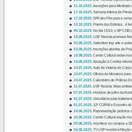
21.10.2025.
Inscrições para Mestrado
17.10.2025.
Semana Interna de Preven
17.10.2025.
SPA dos Pés para a comuni
10.10.2025.
Poeira das Estrelas... é t
06.10.2025.
No dia 15/10, o 39º COB 
19.09.2025.
USP Recicla promove Most
03.09.2025.
Setembro traz arte e cultu
03.09.2025.
Inscrições abertas do Pro
14.08.2025.
Centro Cultural exibe mos
14.08.2025.
Iniciação à Corrida retoma 
24.07.2025.
Auto de Vistoria do Corpo
24.07.2025.
Oficina de Mosaicos para 
24.07.2025.
Calendário de Práticas Esp
11.07.2025.
USP Recicla: Meio ambient
07.07.2025.
Horários de julho da Acad
01.07.2025.
Voluntários para tratament
01.07.2025.
32º COFAB e Encontro do
24.06.2025.
Representação pictórica d
24.06.2025.
Centro Cultural expõe most
05.06.2025.
Acontece no campus a 33ª
04.06.2025.
TV USP receberá Moção d