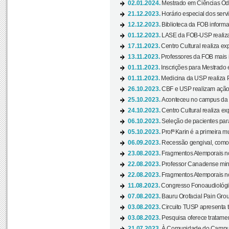
02.01.2024.
Mestrado em Ciências Odo
21.12.2023.
Horário especial dos servi
12.12.2023.
Biblioteca da FOB informa
01.12.2023.
LASE da FOB-USP realiza 
17.11.2023.
Centro Cultural realiza ex
13.11.2023.
Professores da FOB mais i
01.11.2023.
Inscrições para Mestrado 
01.11.2023.
Medicina da USP realiza 
26.10.2023.
CBF e USP realizam ação d
25.10.2023.
Aconteceu no campus da 
24.10.2023.
Centro Cultural realiza e
06.10.2023.
Seleção de pacientes para
05.10.2023.
Profª Karin é a primeira m
06.09.2023.
Recessão gengival, como re
23.08.2023.
Fragmentos Atemporais no
22.08.2023.
Professor Canadense minis
22.08.2023.
Fragmentos Atemporais no
11.08.2023.
Congresso Fonoaudiológic
07.08.2023.
Bauru Orofacial Pain Grou
03.08.2023.
Circuito TUSP apresenta t
03.08.2023.
Pesquisa oferece tratamen
21.07.2023.
À Comunidade do Campus