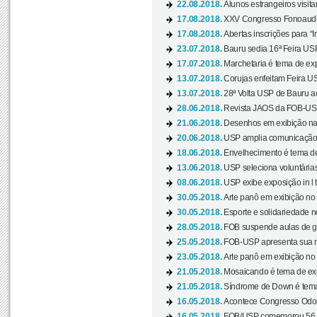
22.08.2018.
Alunos estrangeiros visit
17.08.2018.
XXV Congresso Fonoaudio
17.08.2018.
Abertas inscrições para “In
23.07.2018.
Bauru sedia 16ª Feira USP 
17.07.2018.
Marchetaria é tema de ex
13.07.2018.
Corujas enfeitam Feira USP
13.07.2018.
28ª Volta USP de Bauru a
28.06.2018.
Revista JAOS da FOB-USP
21.06.2018.
Desenhos em exibição na 
20.06.2018.
USP amplia comunicação 
18.06.2018.
Envelhecimento é tema de
13.06.2018.
USP seleciona voluntárias 
08.06.2018.
USP exibe exposição in l t
30.05.2018.
Arte panô em exibição no C
30.05.2018.
Esporte e solidariedade 
28.05.2018.
FOB suspende aulas de gr
25.05.2018.
FOB-USP apresenta sua no
23.05.2018.
Arte panô em exibição no C
21.05.2018.
Mosaicando é tema de ex
21.05.2018.
Síndrome de Down é tema
16.05.2018.
Acontece Congresso Odont
16.05.2018.
FOB/USP comemorou 56 a