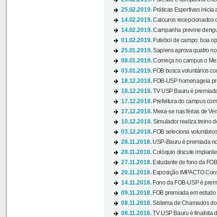
25.02.2019.
Práticas Esportivas inicia 
14.02.2019.
Calouros recepcionados 
14.02.2019.
Campanha previne dengue
01.02.2019.
Futebol de campo: boa opçã
25.01.2019.
Sapiens aprova quatro no v
08.01.2019.
Começa no campus o Mexa
03.01.2019.
FOB busca voluntários com
18.12.2018.
FOB-USP homenageia prof
18.12.2018.
TV USP Bauru é premiada 
17.12.2018.
Prefeitura do campus com h
17.12.2018.
Mexa-se nas férias de Ver
10.12.2018.
Simulador realiza treino d
03.12.2018.
FOB seleciona voluntário
28.11.2018.
USP-Bauru é premiada no 
28.11.2018.
Colóquio discute implantes
27.11.2018.
Estudante de fono da FOB
20.11.2018.
Exposição IMPACTO Consc
14.11.2018.
Fono da FOB-USP é premia
09.11.2018.
FOB premiada em estudo s
08.11.2018.
Sistema de Chamados do c
08.11.2018.
TV USP Bauru é finalista d