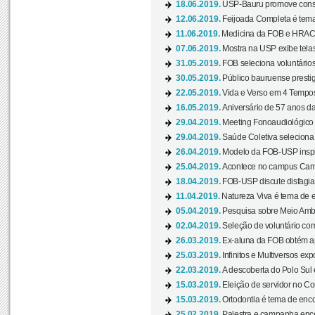
18.06.2019.
USP-Bauru promove consci
12.06.2019.
Feijoada Completa é tema
11.06.2019.
Medicina da FOB e HRAC 
07.06.2019.
Mostra na USP exibe telas 
31.05.2019.
FOB seleciona voluntário
30.05.2019.
Público bauruense prestig
22.05.2019.
Vida e Verso em 4 Tempos
16.05.2019.
Aniversário de 57 anos d
29.04.2019.
Meeting Fonoaudiológico d
29.04.2019.
Saúde Coletiva seleciona 
26.04.2019.
Modelo da FOB-USP inspir
25.04.2019.
Acontece no campus Cam
18.04.2019.
FOB-USP discute disfagia 
11.04.2019.
Natureza Viva é tema de 
05.04.2019.
Pesquisa sobre Meio Ambi
02.04.2019.
Seleção de voluntário com
26.03.2019.
Ex-aluna da FOB obtém a
25.03.2019.
Infinitos e Multiversos ex
22.03.2019.
A descoberta do Polo Sul
15.03.2019.
Eleição de servidor no Co
15.03.2019.
Ortodontia é tema de encon
25.02.2019.
Palestra e campanha ence