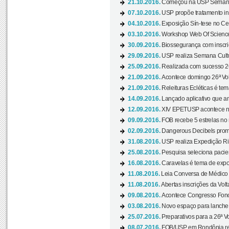
21.10.2016.
Começou na USP Semana C
07.10.2016.
USP propõe tratamento ino
04.10.2016.
Exposição Sín-tese no Cen
03.10.2016.
Workshop Web Of Science
30.09.2016.
Biossegurança com inscriç
29.09.2016.
USP realiza Semana Cultur
25.09.2016.
Realizada com sucesso 26
21.09.2016.
Acontece domingo 26ª Vol
21.09.2016.
Releituras Ecléticas é tem
14.09.2016.
Lançado aplicativo que a
12.09.2016.
XIV EPETUSP acontece n
09.09.2016.
FOB recebe 5 estrelas no r
02.09.2016.
Dangerous Decibels promo
31.08.2016.
USP realiza Expedição Ri
25.08.2016.
Pesquisa seleciona pacie
16.08.2016.
Caravelas é tema de expo
11.08.2016.
Leia Conversa de Médico e 
11.08.2016.
Abertas inscrições da Vol
09.08.2016.
Acontece Congresso Fonoa
03.08.2016.
Novo espaço para lanche 
25.07.2016.
Preparativos para a 26ª V
08.07.2016.
FOB/USP em Rondônia real