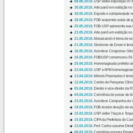
08.06.2018.
USP exibe exposição in l t
30.05.2018.
Arte panô em exibição no C
30.05.2018.
Esporte e solidariedade 
28.05.2018.
FOB suspende aulas de gr
25.05.2018.
FOB-USP apresenta sua no
23.05.2018.
Arte panô em exibição no C
21.05.2018.
Mosaicando é tema de ex
21.05.2018.
Síndrome de Down é tema
16.05.2018.
Acontece Congresso Odont
16.05.2018.
FOB/USP comemorou 56 a
25.04.2018.
Homenageado prefeito ces
23.04.2018.
USP e APM homenageiam D
13.04.2018.
Móveis Plasmados é tema 
12.04.2018.
Centro de Pesquisa Clíni
05.04.2018.
Diretor e vice-diretor da 
04.04.2018.
Cerimônia de posse de dir
23.03.2018.
Acontece Campanha da V
19.03.2018.
FOB recebe doação de eq
15.03.2018.
USP exibe Traços e Toques
15.03.2018.
CIPA da Prefeitura do Camp
13.03.2018.
Prof. Carlos assume Diret
08.03.2018.
Cerimônia encerra Progra