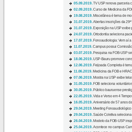
05.09.2019.
TV USP renova parceria c
02.09.2019.
Curso de Medicina da FOB
19.08.2019.
Miscelânea é tema de mos
31.07.2019.
Abertas inscrições da 29ª
31.07.2019.
Exposição na USP exibe pa
24.07.2019.
Ortodontia seleciona pacie
17.07.2019.
Fonoaudiologia: Vem aí a 
11.07.2019.
Campus possui Comissão 
03.07.2019.
Pesquisa na FOB-USP sele
18.06.2019.
USP-Bauru promove consci
12.06.2019.
Feijoada Completa é tema
11.06.2019.
Medicina da FOB e HRAC 
07.06.2019.
Mostra na USP exibe telas 
31.05.2019.
FOB seleciona voluntário
30.05.2019.
Público bauruense prestig
22.05.2019.
Vida e Verso em 4 Tempos
16.05.2019.
Aniversário de 57 anos d
29.04.2019.
Meeting Fonoaudiológico d
29.04.2019.
Saúde Coletiva seleciona 
26.04.2019.
Modelo da FOB-USP inspir
25.04.2019.
Acontece no campus Cam