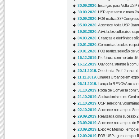
30.09.2020.
Inscrição para Volta USP B
30.09.2020.
USP apresenta o novo Port
30.09.2020.
FOB realiza 33º Congresso
05.09.2020.
Acontece Volta USP Bauru 
19.03.2020.
Atividades culturais e esp
04.03.2020.
Crianças e eletrônicos sã
20.01.2020.
Comunicado sobre respeit
20.01.2020.
FOB realiza seleção de vol
16.12.2019.
Prefeitura com horário dife
16.12.2019.
Ouvidoria: atende à comu
20.11.2019.
Ortodontia: Prof. Janson é
11.11.2019.
Olhares Urbanos em exposi
06.11.2019.
Lançado RENOVA no camp
31.10.2019.
Roda de Conversa com “Di
21.10.2019.
Abstracionismo no Centro 
21.10.2019.
USP seleciona voluntária
02.10.2019.
Acontece no campus Seman
29.09.2019.
Realizada com sucesso 29
23.09.2019.
Acontece no campus de Ba
23.09.2019.
Expo Ao Mesmo Tempo em 
12.09.2019.
FOB-USP agora tem perfil 