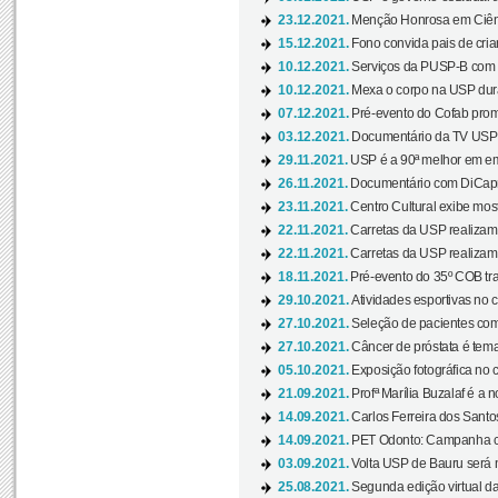
23.12.2021.
Menção Honrosa em Ciênc
15.12.2021.
Fono convida pais de cria
10.12.2021.
Serviços da PUSP-B com in
10.12.2021.
Mexa o corpo na USP duran
07.12.2021.
Pré-evento do Cofab prom
03.12.2021.
Documentário da TV USP 
29.11.2021.
USP é a 90ª melhor em em
26.11.2021.
Documentário com DiCaprio
23.11.2021.
Centro Cultural exibe most
22.11.2021.
Carretas da USP realizam
22.11.2021.
Carretas da USP realizam
18.11.2021.
Pré-evento do 35º COB tra
29.10.2021.
Atividades esportivas no 
27.10.2021.
Seleção de pacientes com
27.10.2021.
Câncer de próstata é tema
05.10.2021.
Exposição fotográfica no
21.09.2021.
Profª Marília Buzalaf é a no
14.09.2021.
Carlos Ferreira dos Santo
14.09.2021.
PET Odonto: Campanha c
03.09.2021.
Volta USP de Bauru será n
25.08.2021.
Segunda edição virtual da 