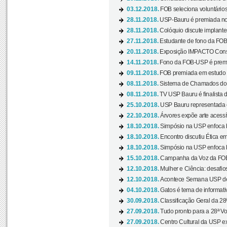
03.12.2018.
FOB seleciona voluntário
28.11.2018.
USP-Bauru é premiada no 
28.11.2018.
Colóquio discute implantes
27.11.2018.
Estudante de fono da FOB
20.11.2018.
Exposição IMPACTO Consc
14.11.2018.
Fono da FOB-USP é premia
09.11.2018.
FOB premiada em estudo s
08.11.2018.
Sistema de Chamados do c
08.11.2018.
TV USP Bauru é finalista d
25.10.2018.
USP Bauru representada 
22.10.2018.
Árvores expõe arte acessí
18.10.2018.
Simpósio na USP enfoca b
18.10.2018.
Encontro discutiu Ética e
18.10.2018.
Simpósio na USP enfoca b
15.10.2018.
Campanha da Voz da FOB-
12.10.2018.
Mulher e Ciência: desafios
12.10.2018.
Acontece Semana USP de 
04.10.2018.
Gatos é tema de informativo
30.09.2018.
Classificação Geral da 28
27.09.2018.
Tudo pronto para a 28ª Vo
27.09.2018.
Centro Cultural da USP ex