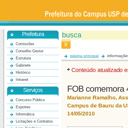
Prefeitura
da
Universidade
de
São
Paulo
-
Bauru
Prefeitura
Comissões
Conselho Gestor
página principal
informaçõe
Estrutura
Gabinete
Conteúdo atualizado
Histórico
Intranet
FOB comemora 
Serviços
Marianne Ramalho, Ass
Concurso Público
Campus de Bauru da 
Esportes
14/05/2010
Informática
Licitações e Contratos