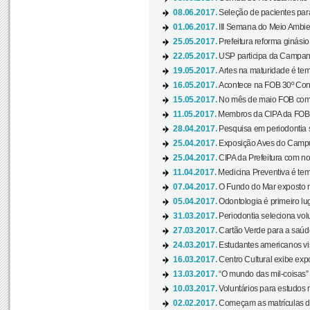
08.06.2017.
Seleção de pacientes para
01.06.2017.
III Semana do Meio Ambie
25.05.2017.
Prefeitura reforma ginási
22.05.2017.
USP participa da Campanh
19.05.2017.
Artes na maturidade é tem
16.05.2017.
Acontece na FOB 30º Cong
15.05.2017.
No mês de maio FOB com
11.05.2017.
Membros da CIPA da FOB
28.04.2017.
Pesquisa em periodontia s
25.04.2017.
Exposição Aves do Campu
25.04.2017.
CIPA da Prefeitura com no
11.04.2017.
Medicina Preventiva é tem
07.04.2017.
O Fundo do Mar exposto no
05.04.2017.
Odontologia é primeiro lu
31.03.2017.
Periodontia seleciona volu
27.03.2017.
Cartão Verde para a saúd
24.03.2017.
Estudantes americanos vis
16.03.2017.
Centro Cultural exibe exp
13.03.2017.
“O mundo das mil-coisas” 
10.03.2017.
Voluntários para estudos n
02.02.2017.
Começam as matrículas 