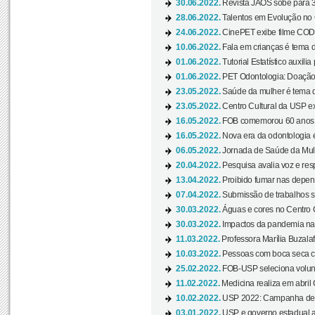
30.06.2022.
Revista JAOS sobe para 3
28.06.2022.
Talentos em Evolução no C
24.06.2022.
CinePET exibe filme CODA 
10.06.2022.
Fala em crianças é tema d
01.06.2022.
Tutorial Estatístico auxilia
01.06.2022.
PET Odontologia: Doação
23.05.2022.
Saúde da mulher é tema d
23.05.2022.
Centro Cultural da USP ex
16.05.2022.
FOB comemorou 60 anos c
16.05.2022.
Nova era da odontologia é
06.05.2022.
Jornada de Saúde da Mulhe
20.04.2022.
Pesquisa avalia voz e res
13.04.2022.
Proibido fumar nas depen
07.04.2022.
Submissão de trabalhos s
30.03.2022.
Águas e cores no Centro C
30.03.2022.
Impactos da pandemia na 
11.03.2022.
Professora Marília Buzalaf
10.03.2022.
Pessoas com boca seca co
25.02.2022.
FOB-USP seleciona voluntá
11.02.2022.
Medicina realiza em abril
10.02.2022.
USP 2022: Campanha de 
03.01.2022.
USP e governo estadual a