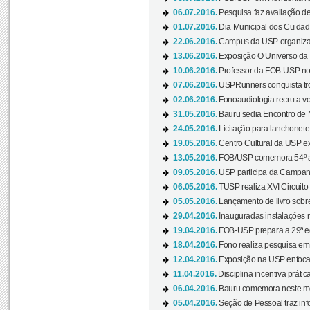
06.07.2016.
Pesquisa faz avaliação de
01.07.2016.
Dia Municipal dos Cuidado
22.06.2016.
Campus da USP organiza "
13.06.2016.
Exposição O Universo da C
10.06.2016.
Professor da FOB-USP no
07.06.2016.
USPRunners conquista tro
02.06.2016.
Fonoaudiologia recruta vo
31.05.2016.
Bauru sedia Encontro de M
24.05.2016.
Licitação para lanchonet
19.05.2016.
Centro Cultural da USP ex
13.05.2016.
FOB/USP comemora 54º an
09.05.2016.
USP participa da Campanh
06.05.2016.
TUSP realiza XVI Circuito
05.05.2016.
Lançamento de livro sobr
29.04.2016.
Inauguradas instalações 
19.04.2016.
FOB-USP prepara a 29ª e
18.04.2016.
Fono realiza pesquisa em m
12.04.2016.
Exposição na USP enfoca u
11.04.2016.
Disciplina incentiva prática
06.04.2016.
Bauru comemora neste mês
05.04.2016.
Seção de Pessoal traz info