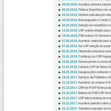
08.03.2018.
Acontece primeira exposiçã
08.03.2018.
Práticas Esportivas com o
02.03.2018.
Diretora indicada pró-reito
02.03.2018.
Reinaugurado o Centro Cu
02.03.2018.
Seleção de voluntários co
19.02.2018.
USP realiza eleição para 
19.02.2018.
FOB realiza XX Semana d
07.02.2018.
Acontece matrícula para o
07.02.2018.
Na USP seleção de pacie
06.02.2018.
Ortodontia seleciona volun
31.01.2018.
Confiança na USP! Agopya
19.01.2018.
Tomam posse os novos dir
11.01.2018.
Campus USP de Bauru reto
08.01.2018.
Inaugurações contaram com
18.12.2017.
Serviços da Prefeitura com
12.12.2017.
Acontece no campus IV En
01.12.2017.
CIPA da PUSP-B lança pág
01.12.2017.
Bateria da FOB-USP homen
22.11.2017.
USP lidera ranking de emp
22.11.2017.
Acontece palestra sobre p
22.11.2017.
Trabalhos expostos na mos