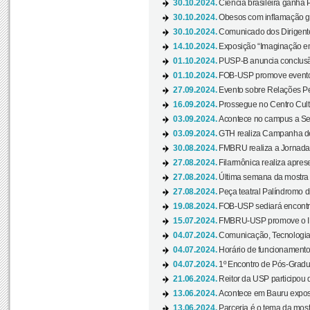
30.10.2024.
Ciência brasileira ganha 
30.10.2024.
Obesos com inflamação ge
30.10.2024.
Comunicado dos Dirigente
14.10.2024.
Exposição “Imaginação em
01.10.2024.
PUSP-B anuncia conclus
01.10.2024.
FOB-USP promove evento O
27.09.2024.
Evento sobre Relações Pe
16.09.2024.
Prossegue no Centro Cultu
03.09.2024.
Acontece no campus a Sem
03.09.2024.
GTH realiza Campanha de D
30.08.2024.
FMBRU realiza a Jornada 
27.08.2024.
Filarmônica realiza apres
27.08.2024.
Última semana da mostra Aq
27.08.2024.
Peça teatral Palíndromo di
19.08.2024.
FOB-USP sediará encontro
15.07.2024.
FMBRU-USP promove o II 
04.07.2024.
Comunicação, Tecnologia
04.07.2024.
Horário de funcionamento
04.07.2024.
1º Encontro de Pós-Gradu
21.06.2024.
Reitor da USP participou 
13.06.2024.
Acontece em Bauru exposi
13.06.2024.
Parceria é o tema da mostr