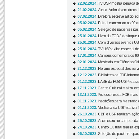
22.02.2024.
TV USP mostra jornada de
21.02.2024.
Alerta: Animais em áreas 
07.02.2024.
Diretora escreve artigo s
05.02.2024.
Painel comemora os 90 an
05.02.2024.
Seleção de pacientes para
25.01.2024.
Livro da FOB é destaque 
25.01.2024.
Com diversos eventos US
25.01.2024.
TV USP exibe especial de
17.01.2024.
Campus comemora os 90 
02.01.2024.
Mestrado em Ciências Odo
21.12.2023.
Horário especial dos servi
12.12.2023.
Biblioteca da FOB informa
01.12.2023.
LASE da FOB-USP realiza 
17.11.2023.
Centro Cultural realiza ex
13.11.2023.
Professores da FOB mais i
01.11.2023.
Inscrições para Mestrado 
01.11.2023.
Medicina da USP realiza 
26.10.2023.
CBF e USP realizam ação d
25.10.2023.
Aconteceu no campus da 
24.10.2023.
Centro Cultural realiza e
06.10.2023.
Seleção de pacientes para