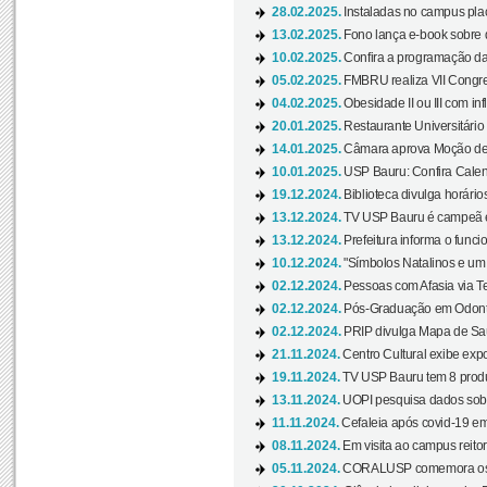
28.02.2025.
Instaladas no campus pla
13.02.2025.
Fono lança e-book sobre de
10.02.2025.
Confira a programação d
05.02.2025.
FMBRU realiza VII Congr
04.02.2025.
Obesidade II ou III com i
20.01.2025.
Restaurante Universitário
14.01.2025.
Câmara aprova Moção de 
10.01.2025.
USP Bauru: Confira Calend
19.12.2024.
Biblioteca divulga horári
13.12.2024.
TV USP Bauru é campeã em 
13.12.2024.
Prefeitura informa o funci
10.12.2024.
"Símbolos Natalinos e um N
02.12.2024.
Pessoas com Afasia via Te
02.12.2024.
Pós-Graduação em Odonto
02.12.2024.
PRIP divulga Mapa de Saú
21.11.2024.
Centro Cultural exibe expo
19.11.2024.
TV USP Bauru tem 8 produçõ
13.11.2024.
UOPI pesquisa dados sobre
11.11.2024.
Cefaleia após covid-19 em
08.11.2024.
Em visita ao campus reitor
05.11.2024.
CORALUSP comemora os 8