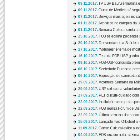
09.11.2017.
TV USP Bauru é finalista em
09.11.2017.
Curso de Medicina é segun
07.11.2017.
Serviços mais ágeis no c
01.11.2017.
Acontece no campus da US
01.11.2017.
Semana Cultural conta co
25.10.2017.
FOB seleciona pacientes p
20.10.2017.
Desvendando a Saúde com
17.10.2017.
“Volumes” é tema de mostr
16.10.2017.
Tese da FOB-USP ganha 
09.10.2017.
FOB-USP conquista prêmio
06.10.2017.
Sociedade Europeia premi
06.10.2017.
Exposição de camisetas d
29.09.2017.
Acontece Semana da Músi
29.09.2017.
USP seleciona voluntários
27.09.2017.
PET discute cuidado com p
22.09.2017.
Instituições europeias pre
22.09.2017.
FOB realiza Fórum de Dis
22.09.2017.
Última semana da mostra “
15.09.2017.
Lançado livro Ortodontia 
11.09.2017.
Centro Cultural exibe a ex
04.09.2017.
FOB recebe nota máxima d