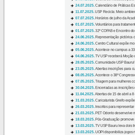
24.07.2025.
Calendário de Práticas Esp
11.07.2025.
USP Recicla: Meio ambient
07.07.2025.
Horários de julho da Acad
01.07.2025.
Voluntários para tratament
01.07.2025.
32º COFAB e Encontro do
24.06.2025.
Representação pictórica d
24.06.2025.
Centro Cultural expõe most
05.06.2025.
Acontece no campus a 33ª
04.06.2025.
TV USP receberá Moção d
28.05.2025.
Comunidade USP Bauru! Ve
23.05.2025.
Abertas inscrições para 
08.05.2025.
Acontece o 38º Congresso
07.05.2025.
Triagem para mulheres com
30.04.2025.
Encerradas as inscrições 
11.04.2025.
Abertas de 15 de abril a 8
31.03.2025.
Caricaturista Greifo expõ
26.03.2025.
Inscritos para representa
21.03.2025.
PET Odonto desenvolve ma
18.03.2025.
Pós-Graduação promove pal
13.03.2025.
TV USP Bauru leva dois tr
13.03.2025.
UOPI disponibiliza jogos 