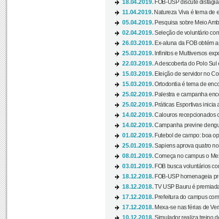
18.04.2019.
FOB-USP discute disfagia 
11.04.2019.
Natureza Viva é tema de 
05.04.2019.
Pesquisa sobre Meio Ambi
02.04.2019.
Seleção de voluntário com
26.03.2019.
Ex-aluna da FOB obtém a
25.03.2019.
Infinitos e Multiversos ex
22.03.2019.
A descoberta do Polo Sul
15.03.2019.
Eleição de servidor no Co
15.03.2019.
Ortodontia é tema de encon
25.02.2019.
Palestra e campanha ence
25.02.2019.
Práticas Esportivas inicia 
14.02.2019.
Calouros recepcionados 
14.02.2019.
Campanha previne dengue
01.02.2019.
Futebol de campo: boa opçã
25.01.2019.
Sapiens aprova quatro no v
08.01.2019.
Começa no campus o Mexa
03.01.2019.
FOB busca voluntários com
18.12.2018.
FOB-USP homenageia prof
18.12.2018.
TV USP Bauru é premiada 
17.12.2018.
Prefeitura do campus com h
17.12.2018.
Mexa-se nas férias de Ver
10.12.2018.
Simulador realiza treino d