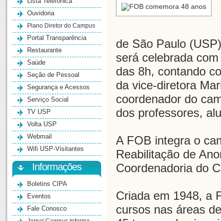
Lista Telefônica
Ouvidoria
Plano Diretor do Campus
Portal Transparência
de São Paulo (USP)
Restaurante
será celebrada com 
Saúde
das 8h, contando co
Seção de Pessoal
da vice-diretora Ma
Segurança e Acessos
coordenador do ca
Serviço Social
dos professores, alu
TV USP
Volta USP
Webmail
A FOB integra o ca
Wifi USP-Visitantes
Reabilitação de Ano
Informações
Coordenadoria do 
Boletins CIPA
Criada em 1948, a 
Eventos
cursos nas áreas de
Fale Conosco