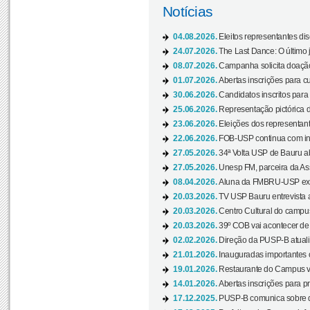
Notícias
04.08.2026.
Eleitos representantes di
24.07.2026.
The Last Dance: O últim
08.07.2026.
Campanha solicita doação 
01.07.2026.
Abertas inscrições para c
30.06.2026.
Candidatos inscritos para 
25.06.2026.
Representação pictórica da
23.06.2026.
Eleições dos representant
22.06.2026.
FOB-USP continua com ins
27.05.2026.
34ª Volta USP de Bauru a
27.05.2026.
Unesp FM, parceira da As
08.04.2026.
Aluna da FMBRU-USP expõe
20.03.2026.
TV USP Bauru entrevista a
20.03.2026.
Centro Cultural do campus
20.03.2026.
39º COB vai acontecer de 
02.02.2026.
Direção da PUSP-B atualiz
21.01.2026.
Inauguradas importantes
19.01.2026.
Restaurante do Campus vol
14.01.2026.
Abertas inscrições para p
17.12.2025.
PUSP-B comunica sobre de