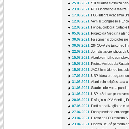
25.08.2021.
STI atualiza e otimiza ba
23.08.2021.
PET Odontologia realiza 
17.08.2021.
FOB integra Academia Bras
12.08.2021.
Vem aí Congresso e Encont
12.08.2021.
Fonoaudiologia: Cofab e E
05.08.2021.
Projeto da Medicina atend
30.07.2021.
Falecimento do professor
30.07.2021.
28º COFAB e Encontro Inte
22.07.2021.
Jornalistas científicos d
15.07.2021.
Aberto em julho complexo
15.07.2021.
Projeto Amigos da Rua aj
15.07.2021.
JAOS tem fator de impact
17.06.2021.
USP lidera produção mund
31.05.2021.
Abertas inscrições para a
31.05.2021.
Saúde coletiva na pandemi
31.05.2021.
USP e Sebrae promovem 
20.05.2021.
Disfagia no XV Meeting F
07.05.2021.
Profissionalização de cuid
27.04.2021.
Fono premiada em congress
23.04.2021.
Diretor da FOB ministra A
23.04.2021.
Odonto USP é primeira em