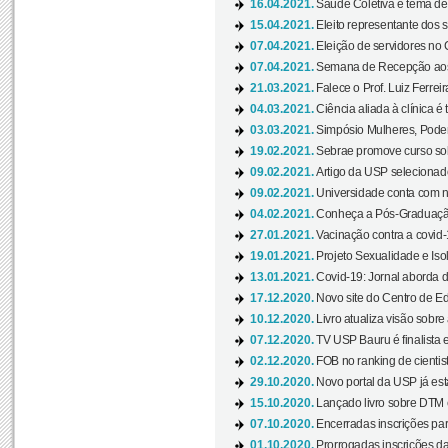
16.04.2021.
Saúde Coletiva é tema de
15.04.2021.
Eleito representante dos s
07.04.2021.
Eleição de servidores no 
07.04.2021.
Semana de Recepção aos C
21.03.2021.
Falece o Prof. Luiz Ferreir
04.03.2021.
Ciência aliada à clínica é
03.03.2021.
Simpósio Mulheres, Poder
19.02.2021.
Sebrae promove curso sob
09.02.2021.
Artigo da USP selecionado
09.02.2021.
Universidade conta com nov
04.02.2021.
Conheça a Pós-Graduaçã
27.01.2021.
Vacinação contra a covid-
19.01.2021.
Projeto Sexualidade e Iso
13.01.2021.
Covid-19: Jornal aborda d
17.12.2020.
Novo site do Centro de Ed
10.12.2020.
Livro atualiza visão sobre
07.12.2020.
TV USP Bauru é finalista em
02.12.2020.
FOB no ranking de cientista
29.10.2020.
Novo portal da USP já está
15.10.2020.
Lançado livro sobre DTM e
07.10.2020.
Encerradas inscrições par
01.10.2020.
Prorrogadas inscrições da