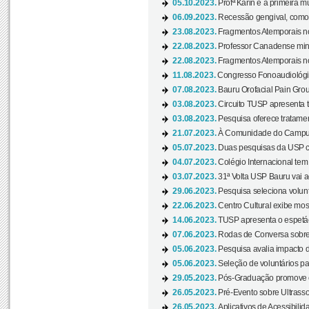
05.10.2023.
Profª Karin é a primeira m
06.09.2023.
Recessão gengival, como re
23.08.2023.
Fragmentos Atemporais no
22.08.2023.
Professor Canadense minis
22.08.2023.
Fragmentos Atemporais no
11.08.2023.
Congresso Fonoaudiológic
07.08.2023.
Bauru Orofacial Pain Grou
03.08.2023.
Circuito TUSP apresenta t
03.08.2023.
Pesquisa oferece tratamen
21.07.2023.
À Comunidade do Campus
05.07.2023.
Duas pesquisas da USP co
04.07.2023.
Colégio Internacional tem
03.07.2023.
31ª Volta USP Bauru vai a
29.06.2023.
Pesquisa seleciona volunt
22.06.2023.
Centro Cultural exibe mo
14.06.2023.
TUSP apresenta o espetác
07.06.2023.
Rodas de Conversa sobre
05.06.2023.
Pesquisa avalia impacto d
05.06.2023.
Seleção de voluntários pa
29.05.2023.
Pós-Graduação promove ev
26.05.2023.
Pré-Evento sobre Ultrasso
26.05.2023.
Aplicativos de Acessibilida