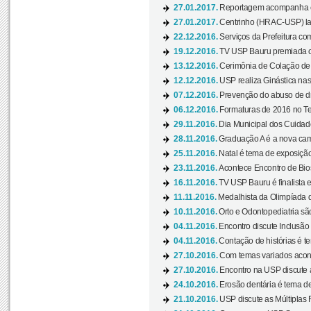
27.01.2017.
Reportagem acompanha e
27.01.2017.
Centrinho (HRAC-USP) lanç
22.12.2016.
Serviços da Prefeitura com
19.12.2016.
TV USP Bauru premiada c
13.12.2016.
Cerimônia de Colação de
12.12.2016.
USP realiza Ginástica nas
07.12.2016.
Prevenção do abuso de dr
06.12.2016.
Formaturas de 2016 no Te
29.11.2016.
Dia Municipal dos Cuidado
28.11.2016.
Graduação A é a nova cam
25.11.2016.
Natal é tema de exposição 
23.11.2016.
Acontece Encontro de Bios
16.11.2016.
TV USP Bauru é finalista em
11.11.2016.
Medalhista da Olimpíada 
10.11.2016.
Orto e Odontopediatria sã
04.11.2016.
Encontro discute Inclusão
04.11.2016.
Contação de histórias é te
27.10.2016.
Com temas variados acont
27.10.2016.
Encontro na USP discute 
24.10.2016.
Erosão dentária é tema de
21.10.2016.
USP discute as Múltiplas 