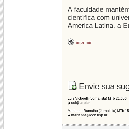
A faculdade mantém
científica com unive
América Latina, a E
imprimir
Envie sua sug
Luis Victorelli (Jornalista) MTb 21.656
sci@usp.br
Marianne Ramalho (Jornalista) MTb 1
marianne@ccb.usp.br