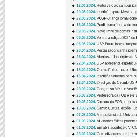
12.06.2024.
Reitor veio ao campus para
29.05.2024.
Inscrições para Mestrado
22.05.2024.
PUSP-B lança jornal come
13.05.2024.
Pontilhismo é tema de most
09.05.2024.
Novo limite de contas ins
09.05.2024.
Vem aí a edição 2024 do 
06.05.2024.
USP Bauru lança campanha
26.04.2024.
Pesquisador ganha prêmio 
26.04.2024.
Abertas as inscrições da 
22.04.2024.
USP apresenta espetáculo
18.04.2024.
Centro Cultural exibe Utop
16.04.2024.
Inscrições abertas para 
12.04.2024.
2ª edição do Circuito USP
28.03.2024.
Congresso Médico Acadêm
25.03.2024.
Professora da FOB é eleita
19.03.2024.
Diretora da FOB anuncia 
13.03.2024.
Centro Cultural expõe Fug
07.03.2024.
A Importância da Universi
01.03.2024.
Atividades físicas podem 
01.03.2024.
Em abril acontece o VI C
23.02.2024.
Com atividades campus re