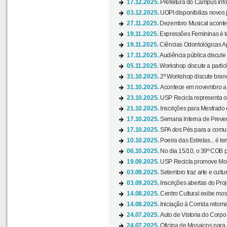
17.12.2025.
Prefeitura do Campus info
03.12.2025.
UOPI disponibiliza novos 
27.11.2025.
Dezembro Musical acontec
19.11.2025.
Expressões Femininas é te
19.11.2025.
Ciências Odontológicas Ap
17.11.2025.
Audiência pública discute
05.11.2025.
Workshop discute a partic
31.10.2025.
2º Workshop discute branq
31.10.2025.
Acontece em novembro a 
23.10.2025.
USP Recicla representa 
21.10.2025.
Inscrições para Mestrado
17.10.2025.
Semana Interna de Preven
17.10.2025.
SPA dos Pés para a comuni
10.10.2025.
Poeira das Estrelas... é t
06.10.2025.
No dia 15/10, o 39º COB 
19.09.2025.
USP Recicla promove Most
03.09.2025.
Setembro traz arte e cultu
03.09.2025.
Inscrições abertas do Pro
14.08.2025.
Centro Cultural exibe mos
14.08.2025.
Iniciação à Corrida retoma 
24.07.2025.
Auto de Vistoria do Corpo
24.07.2025.
Oficina de Mosaicos para 