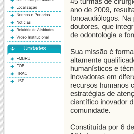
45 turmas de cirurg
Jornal Campus Informa
Localização
ano de 2009, result
Normas e Portarias
fonoaudiólogos. Na
Notícias
doutores, que integ
Relatório de Atividades
de odontologia e fon
Vídeo Institucional
Unidades
Sua missão é formar
FMBRU
altamente qualifica
FOB
humanísticos e técni
HRAC
inovadoras em difere
USP
recursos humanos 
estratégias de aten
científico inovador 
comunidade.
Constituída por 6 