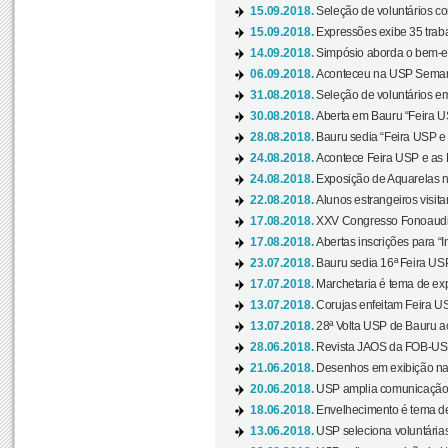
15.09.2018.
Seleção de voluntários co
15.09.2018.
Expressões exibe 35 traba
14.09.2018.
Simpósio aborda o bem-es
06.09.2018.
Aconteceu na USP Semana 
31.08.2018.
Seleção de voluntários em
30.08.2018.
Aberta em Bauru “Feira US
28.08.2018.
Bauru sedia “Feira USP e as
24.08.2018.
Acontece Feira USP e as Pr
24.08.2018.
Exposição de Aquarelas na
22.08.2018.
Alunos estrangeiros visit
17.08.2018.
XXV Congresso Fonoaudio
17.08.2018.
Abertas inscrições para “In
23.07.2018.
Bauru sedia 16ª Feira USP 
17.07.2018.
Marchetaria é tema de ex
13.07.2018.
Corujas enfeitam Feira USP
13.07.2018.
28ª Volta USP de Bauru a
28.06.2018.
Revista JAOS da FOB-USP
21.06.2018.
Desenhos em exibição na 
20.06.2018.
USP amplia comunicação 
18.06.2018.
Envelhecimento é tema de
13.06.2018.
USP seleciona voluntárias 