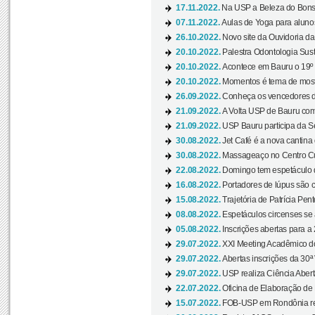
17.11.2022.
Na USP a Beleza do Bonsai
07.11.2022.
Aulas de Yoga para aluno
26.10.2022.
Novo site da Ouvidoria d
20.10.2022.
Palestra Odontologia Suste
20.10.2022.
Acontece em Bauru o 19º C
20.10.2022.
Momentos é tema de mostra
26.09.2022.
Conheça os vencedores da
21.09.2022.
A Volta USP de Bauru com
21.09.2022.
USP Bauru participa da S
30.08.2022.
Jet Café é a nova cantina
30.08.2022.
Massageaço no Centro Cul
22.08.2022.
Domingo tem espetáculo d
16.08.2022.
Portadores de lúpus são c
15.08.2022.
Trajetória de Patrícia Pen
08.08.2022.
Espetáculos circenses se
05.08.2022.
Inscrições abertas para a 
29.07.2022.
XXI Meeting Acadêmico do
29.07.2022.
Abertas inscrições da 30ª
29.07.2022.
USP realiza Ciência Abert
22.07.2022.
Oficina de Elaboração de 
15.07.2022.
FOB-USP em Rondônia rea