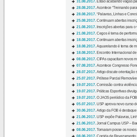
31.08.2017.
Estão acabando vagas par
28.08.2017.
Acontece “Treinando para 
28.08.2017.
“Palavras, Linhas e Cores
25.08.2017.
Continuam abertas inscriç
21.08.2017.
Inscrições abertas para o 
21.08.2017.
Cegos é tema de performa
18.08.2017.
Continuam abertas inscriç
18.08.2017.
Aquarelando é tema de mos
18.08.2017.
Encontro Internacional de 
08.08.2017.
CIPAs capacitam novos m
07.08.2017.
Acontece Congresso Fonoa
28.07.2017.
Artigo discute orientação 
25.07.2017.
Prótese Parcial Removível
19.07.2017.
Comissão contra violênci
19.07.2017.
Práticas Esportivas divulg
19.07.2017.
O JAOS periódico da FOB d
05.07.2017.
USP aprova novo curso de
30.06.2017.
Artigo da FOB é destaque e
21.06.2017.
USP expõe Palavras, Linh
21.06.2017.
Jornal Campus USP – Baur
08.06.2017.
Tomaram posse os novos
08.06.2017.
Corrida de Revezamento 