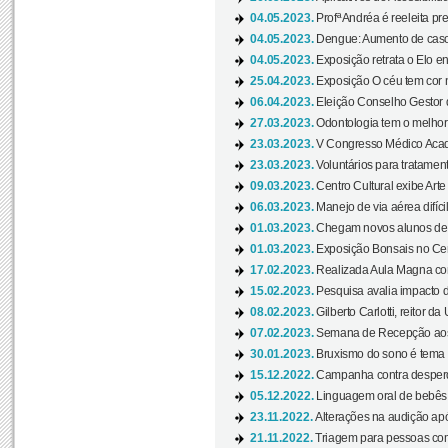
04.05.2023.
Profª Andréa é reeleita pr
04.05.2023.
Dengue: Aumento de casos
04.05.2023.
Exposição retrata o Elo ent
25.04.2023.
Exposição O céu tem cor 
06.04.2023.
Eleição Conselho Gestor
27.03.2023.
Odontologia tem o melho
23.03.2023.
V Congresso Médico Acad
23.03.2023.
Voluntários para tratamento
09.03.2023.
Centro Cultural exibe Arte
06.03.2023.
Manejo de via aérea difíci
01.03.2023.
Chegam novos alunos de O
01.03.2023.
Exposição Bonsais no Cent
17.02.2023.
Realizada Aula Magna com 
15.02.2023.
Pesquisa avalia impacto d
08.02.2023.
Gilberto Carlotti, reitor d
07.02.2023.
Semana de Recepção aos
30.01.2023.
Bruxismo do sono é tema d
15.12.2022.
Campanha contra desperdí
05.12.2022.
Linguagem oral de bebês 
23.11.2022.
Alterações na audição apó
21.11.2022.
Triagem para pessoas com 