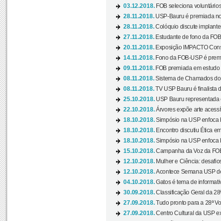
03.12.2018.
FOB seleciona voluntário
28.11.2018.
USP-Bauru é premiada no 
28.11.2018.
Colóquio discute implantes
27.11.2018.
Estudante de fono da FOB
20.11.2018.
Exposição IMPACTO Consc
14.11.2018.
Fono da FOB-USP é premia
09.11.2018.
FOB premiada em estudo s
08.11.2018.
Sistema de Chamados do c
08.11.2018.
TV USP Bauru é finalista d
25.10.2018.
USP Bauru representada 
22.10.2018.
Árvores expõe arte acessí
18.10.2018.
Simpósio na USP enfoca b
18.10.2018.
Encontro discutiu Ética e
18.10.2018.
Simpósio na USP enfoca b
15.10.2018.
Campanha da Voz da FOB-
12.10.2018.
Mulher e Ciência: desafios
12.10.2018.
Acontece Semana USP de 
04.10.2018.
Gatos é tema de informativo
30.09.2018.
Classificação Geral da 28
27.09.2018.
Tudo pronto para a 28ª Vo
27.09.2018.
Centro Cultural da USP ex