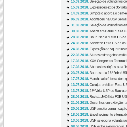
15.09.2018.
Seleção de voluntários co
15.09.2018.
Expressões exibe 35 traba
14.09.2018.
Simpósio aborda o bem-es
06.09.2018.
Aconteceu na USP Semana 
31.08.2018.
Seleção de voluntários em
30.08.2018.
Aberta em Bauru “Feira US
28.08.2018.
Bauru sedia “Feira USP e as
24.08.2018.
Acontece Feira USP e as Pr
24.08.2018.
Exposição de Aquarelas na
22.08.2018.
Alunos estrangeiros visit
17.08.2018.
XXV Congresso Fonoaudio
17.08.2018.
Abertas inscrições para “In
23.07.2018.
Bauru sedia 16ª Feira USP 
17.07.2018.
Marchetaria é tema de ex
13.07.2018.
Corujas enfeitam Feira USP
13.07.2018.
28ª Volta USP de Bauru a
28.06.2018.
Revista JAOS da FOB-USP
21.06.2018.
Desenhos em exibição na 
20.06.2018.
USP amplia comunicação 
18.06.2018.
Envelhecimento é tema de
13.06.2018.
USP seleciona voluntárias 
08.06.2018.
USP exibe exposição in l t