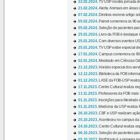
22.02.2024.
TV USP mostra jornada de
21.02.2024.
Alerta: Animais em áreas 
07.02.2024.
Diretora escreve artigo s
05.02.2024.
Painel comemora os 90 an
05.02.2024.
Seleção de pacientes para
25.01.2024.
Livro da FOB é destaque 
25.01.2024.
Com diversos eventos US
25.01.2024.
TV USP exibe especial de
17.01.2024.
Campus comemora os 90 
02.01.2024.
Mestrado em Ciências Odo
21.12.2023.
Horário especial dos servi
12.12.2023.
Biblioteca da FOB informa
01.12.2023.
LASE da FOB-USP realiza 
17.11.2023.
Centro Cultural realiza ex
13.11.2023.
Professores da FOB mais i
01.11.2023.
Inscrições para Mestrado 
01.11.2023.
Medicina da USP realiza 
26.10.2023.
CBF e USP realizam ação d
25.10.2023.
Aconteceu no campus da 
24.10.2023.
Centro Cultural realiza e
06.10.2023.
Seleção de pacientes para
05.10.2023.
Profª Karin é a primeira m