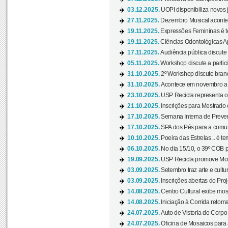
03.12.2025.
UOPI disponibiliza novos 
27.11.2025.
Dezembro Musical acontec
19.11.2025.
Expressões Femininas é te
19.11.2025.
Ciências Odontológicas Ap
17.11.2025.
Audiência pública discute
05.11.2025.
Workshop discute a partic
31.10.2025.
2º Workshop discute branq
31.10.2025.
Acontece em novembro a 
23.10.2025.
USP Recicla representa 
21.10.2025.
Inscrições para Mestrado
17.10.2025.
Semana Interna de Preven
17.10.2025.
SPA dos Pés para a comuni
10.10.2025.
Poeira das Estrelas... é t
06.10.2025.
No dia 15/10, o 39º COB 
19.09.2025.
USP Recicla promove Most
03.09.2025.
Setembro traz arte e cultu
03.09.2025.
Inscrições abertas do Pro
14.08.2025.
Centro Cultural exibe mos
14.08.2025.
Iniciação à Corrida retoma 
24.07.2025.
Auto de Vistoria do Corpo
24.07.2025.
Oficina de Mosaicos para 