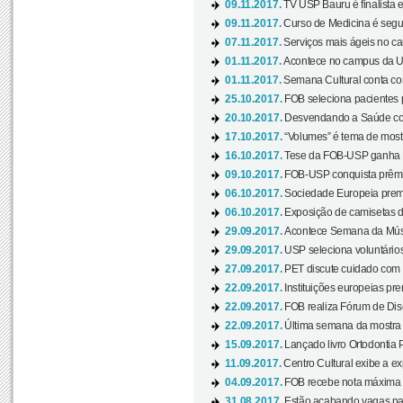
09.11.2017.
TV USP Bauru é finalista em
09.11.2017.
Curso de Medicina é segun
07.11.2017.
Serviços mais ágeis no c
01.11.2017.
Acontece no campus da US
01.11.2017.
Semana Cultural conta co
25.10.2017.
FOB seleciona pacientes p
20.10.2017.
Desvendando a Saúde com
17.10.2017.
“Volumes” é tema de mostr
16.10.2017.
Tese da FOB-USP ganha 
09.10.2017.
FOB-USP conquista prêmio
06.10.2017.
Sociedade Europeia premi
06.10.2017.
Exposição de camisetas d
29.09.2017.
Acontece Semana da Músi
29.09.2017.
USP seleciona voluntários
27.09.2017.
PET discute cuidado com p
22.09.2017.
Instituições europeias pre
22.09.2017.
FOB realiza Fórum de Dis
22.09.2017.
Última semana da mostra “
15.09.2017.
Lançado livro Ortodontia 
11.09.2017.
Centro Cultural exibe a ex
04.09.2017.
FOB recebe nota máxima d
31.08.2017.
Estão acabando vagas par