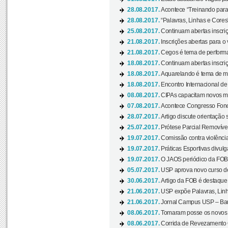
28.08.2017.
Acontece “Treinando para 
28.08.2017.
“Palavras, Linhas e Cores
25.08.2017.
Continuam abertas inscriç
21.08.2017.
Inscrições abertas para o 
21.08.2017.
Cegos é tema de performa
18.08.2017.
Continuam abertas inscriç
18.08.2017.
Aquarelando é tema de mos
18.08.2017.
Encontro Internacional de 
08.08.2017.
CIPAs capacitam novos m
07.08.2017.
Acontece Congresso Fonoa
28.07.2017.
Artigo discute orientação 
25.07.2017.
Prótese Parcial Removível
19.07.2017.
Comissão contra violênci
19.07.2017.
Práticas Esportivas divulg
19.07.2017.
O JAOS periódico da FOB d
05.07.2017.
USP aprova novo curso de
30.06.2017.
Artigo da FOB é destaque e
21.06.2017.
USP expõe Palavras, Linh
21.06.2017.
Jornal Campus USP – Baur
08.06.2017.
Tomaram posse os novos
08.06.2017.
Corrida de Revezamento 