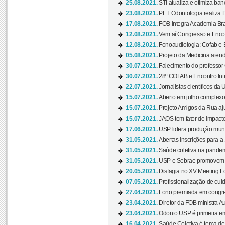
25.08.2021.
STI atualiza e otimiza ba
23.08.2021.
PET Odontologia realiza 
17.08.2021.
FOB integra Academia Bras
12.08.2021.
Vem aí Congresso e Encont
12.08.2021.
Fonoaudiologia: Cofab e E
05.08.2021.
Projeto da Medicina atend
30.07.2021.
Falecimento do professor
30.07.2021.
28º COFAB e Encontro Inte
22.07.2021.
Jornalistas científicos d
15.07.2021.
Aberto em julho complexo
15.07.2021.
Projeto Amigos da Rua aj
15.07.2021.
JAOS tem fator de impact
17.06.2021.
USP lidera produção mund
31.05.2021.
Abertas inscrições para a
31.05.2021.
Saúde coletiva na pandemi
31.05.2021.
USP e Sebrae promovem 
20.05.2021.
Disfagia no XV Meeting F
07.05.2021.
Profissionalização de cuid
27.04.2021.
Fono premiada em congress
23.04.2021.
Diretor da FOB ministra A
23.04.2021.
Odonto USP é primeira em
16.04.2021.
Saúde Coletiva é tema de