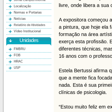
Jornal Campus Informa
livre, onde libera a sua 
Localização
Normas e Portarias
Notícias
A expositora começou a
Relatório de Atividades
a pintura, que hoje ela
Vídeo Institucional
formação na área artís
Unidades
exerça esta profissão.
diferentes técnicas, ma
FMBRU
FOB
16 anos com o professor
HRAC
USP
Estela Bertussi afirma 
que a mente fica focad
nada. Esta é sua prime
clínicas de psicologia.
“Estou muito feliz em e