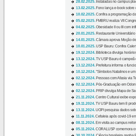
28.02.2025.
Instaladas no campus pla
13.02.2025.
Fono lança e-book sobre de
10.02.2025.
Confira a programação d
05.02.2025.
FMBRU realiza VII Congr
04.02.2025.
Obesidade II ou III com i
20.01.2025.
Restaurante Universitário
14.01.2025.
Câmara aprova Moção de 
10.01.2025.
USP Bauru: Confira Calend
19.12.2024.
Biblioteca divulga horári
13.12.2024.
TV USP Bauru é campeã em 
13.12.2024.
Prefeitura informa o funci
10.12.2024.
"Símbolos Natalinos e um N
02.12.2024.
Pessoas com Afasia via Te
02.12.2024.
Pós-Graduação em Odonto
02.12.2024.
PRIP divulga Mapa de Saú
21.11.2024.
Centro Cultural exibe expo
19.11.2024.
TV USP Bauru tem 8 produçõ
13.11.2024.
UOPI pesquisa dados sobre
11.11.2024.
Cefaleia após covid-19 em
08.11.2024.
Em visita ao campus reitor
05.11.2024.
CORALUSP comemora os 8
30.10.2024.
Ciência brasileira ganha 