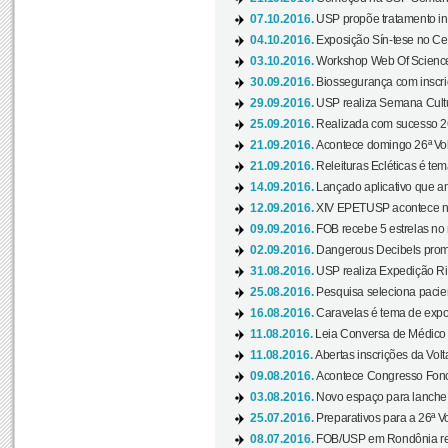
07.10.2016.
USP propõe tratamento ino
04.10.2016.
Exposição Sín-tese no Cen
03.10.2016.
Workshop Web Of Science
30.09.2016.
Biossegurança com inscriç
29.09.2016.
USP realiza Semana Cultur
25.09.2016.
Realizada com sucesso 26
21.09.2016.
Acontece domingo 26ª Vol
21.09.2016.
Releituras Ecléticas é tem
14.09.2016.
Lançado aplicativo que a
12.09.2016.
XIV EPETUSP acontece n
09.09.2016.
FOB recebe 5 estrelas no r
02.09.2016.
Dangerous Decibels promo
31.08.2016.
USP realiza Expedição Ri
25.08.2016.
Pesquisa seleciona pacie
16.08.2016.
Caravelas é tema de expo
11.08.2016.
Leia Conversa de Médico e 
11.08.2016.
Abertas inscrições da Vol
09.08.2016.
Acontece Congresso Fonoa
03.08.2016.
Novo espaço para lanche 
25.07.2016.
Preparativos para a 26ª V
08.07.2016.
FOB/USP em Rondônia real