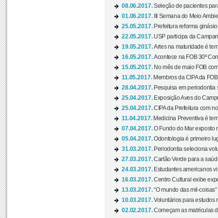
08.06.2017.
Seleção de pacientes para
01.06.2017.
III Semana do Meio Ambie
25.05.2017.
Prefeitura reforma ginási
22.05.2017.
USP participa da Campanh
19.05.2017.
Artes na maturidade é tem
16.05.2017.
Acontece na FOB 30º Cong
15.05.2017.
No mês de maio FOB com
11.05.2017.
Membros da CIPA da FOB
28.04.2017.
Pesquisa em periodontia s
25.04.2017.
Exposição Aves do Campu
25.04.2017.
CIPA da Prefeitura com no
11.04.2017.
Medicina Preventiva é tem
07.04.2017.
O Fundo do Mar exposto no
05.04.2017.
Odontologia é primeiro lu
31.03.2017.
Periodontia seleciona volu
27.03.2017.
Cartão Verde para a saúd
24.03.2017.
Estudantes americanos vis
16.03.2017.
Centro Cultural exibe exp
13.03.2017.
“O mundo das mil-coisas” 
10.03.2017.
Voluntários para estudos n
02.02.2017.
Começam as matrículas 