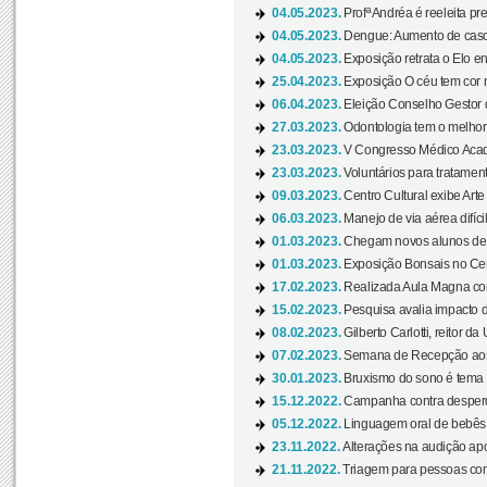
04.05.2023.
Profª Andréa é reeleita pr
04.05.2023.
Dengue: Aumento de casos
04.05.2023.
Exposição retrata o Elo ent
25.04.2023.
Exposição O céu tem cor 
06.04.2023.
Eleição Conselho Gestor
27.03.2023.
Odontologia tem o melho
23.03.2023.
V Congresso Médico Acad
23.03.2023.
Voluntários para tratamento
09.03.2023.
Centro Cultural exibe Arte
06.03.2023.
Manejo de via aérea difíci
01.03.2023.
Chegam novos alunos de O
01.03.2023.
Exposição Bonsais no Cent
17.02.2023.
Realizada Aula Magna com 
15.02.2023.
Pesquisa avalia impacto d
08.02.2023.
Gilberto Carlotti, reitor d
07.02.2023.
Semana de Recepção aos
30.01.2023.
Bruxismo do sono é tema d
15.12.2022.
Campanha contra desperdí
05.12.2022.
Linguagem oral de bebês 
23.11.2022.
Alterações na audição apó
21.11.2022.
Triagem para pessoas com 