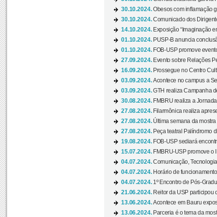
30.10.2024.
Obesos com inflamação ge
30.10.2024.
Comunicado dos Dirigente
14.10.2024.
Exposição “Imaginação em
01.10.2024.
PUSP-B anuncia conclus
01.10.2024.
FOB-USP promove evento O
27.09.2024.
Evento sobre Relações Pe
16.09.2024.
Prossegue no Centro Cultu
03.09.2024.
Acontece no campus a Sem
03.09.2024.
GTH realiza Campanha de D
30.08.2024.
FMBRU realiza a Jornada 
27.08.2024.
Filarmônica realiza apres
27.08.2024.
Última semana da mostra Aq
27.08.2024.
Peça teatral Palíndromo di
19.08.2024.
FOB-USP sediará encontro
15.07.2024.
FMBRU-USP promove o II 
04.07.2024.
Comunicação, Tecnologia
04.07.2024.
Horário de funcionamento
04.07.2024.
1º Encontro de Pós-Gradu
21.06.2024.
Reitor da USP participou 
13.06.2024.
Acontece em Bauru exposi
13.06.2024.
Parceria é o tema da mostr