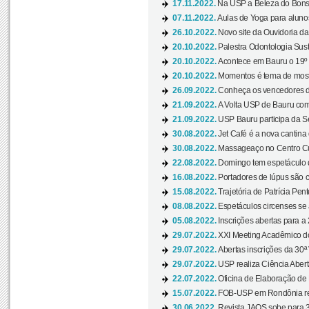
17.11.2022.
Na USP a Beleza do Bonsai
07.11.2022.
Aulas de Yoga para aluno
26.10.2022.
Novo site da Ouvidoria d
20.10.2022.
Palestra Odontologia Suste
20.10.2022.
Acontece em Bauru o 19º C
20.10.2022.
Momentos é tema de mostra
26.09.2022.
Conheça os vencedores da
21.09.2022.
A Volta USP de Bauru com
21.09.2022.
USP Bauru participa da S
30.08.2022.
Jet Café é a nova cantina
30.08.2022.
Massageaço no Centro Cul
22.08.2022.
Domingo tem espetáculo d
16.08.2022.
Portadores de lúpus são c
15.08.2022.
Trajetória de Patrícia Pen
08.08.2022.
Espetáculos circenses se
05.08.2022.
Inscrições abertas para a 
29.07.2022.
XXI Meeting Acadêmico do
29.07.2022.
Abertas inscrições da 30ª
29.07.2022.
USP realiza Ciência Abert
22.07.2022.
Oficina de Elaboração de 
15.07.2022.
FOB-USP em Rondônia rea
30.06.2022.
Revista JAOS sobe para 3