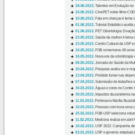
28.06.2022.
Talentos em Evolução no C
24.06.2022.
CinePET exibe filme CODA 
10.06.2022.
Fala em crianças é tema d
01.06.2022.
Tutorial Estatístico auxilia
01.06.2022.
PET Odontologia: Doação
23.05.2022.
Saúde da mulher é tema d
23.05.2022.
Centro Cultural da USP ex
16.05.2022.
FOB comemorou 60 anos c
16.05.2022.
Nova era da odontologia é
06.05.2022.
Jornada de Saúde da Mulhe
20.04.2022.
Pesquisa avalia voz e res
13.04.2022.
Proibido fumar nas depen
07.04.2022.
Submissão de trabalhos s
30.03.2022.
Águas e cores no Centro C
30.03.2022.
Impactos da pandemia na 
11.03.2022.
Professora Marília Buzalaf
10.03.2022.
Pessoas com boca seca co
25.02.2022.
FOB-USP seleciona voluntá
11.02.2022.
Medicina realiza em abril
10.02.2022.
USP 2022: Campanha de 
03.01.2022.
USP e governo estadual a