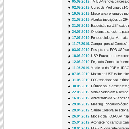
05.09.2019.
TV USP renova parceria c
02.09.2019.
Curso de Medicina da FOB
19.08.2019.
Miscelânea é tema de mos
31.07.2019.
Abertas inscrições da 29ª
31.07.2019.
Exposição na USP exibe pa
24.07.2019.
Ortodontia seleciona pacie
17.07.2019.
Fonoaudiologia: Vem aí a 
11.07.2019.
Campus possui Comissão 
03.07.2019.
Pesquisa na FOB-USP sele
18.06.2019.
USP-Bauru promove consci
12.06.2019.
Feijoada Completa é tema
11.06.2019.
Medicina da FOB e HRAC 
07.06.2019.
Mostra na USP exibe telas 
31.05.2019.
FOB seleciona voluntário
30.05.2019.
Público bauruense prestig
22.05.2019.
Vida e Verso em 4 Tempos
16.05.2019.
Aniversário de 57 anos d
29.04.2019.
Meeting Fonoaudiológico d
29.04.2019.
Saúde Coletiva seleciona 
26.04.2019.
Modelo da FOB-USP inspir
25.04.2019.
Acontece no campus Cam
18.04.2019.
FOB-USP discute disfagia 