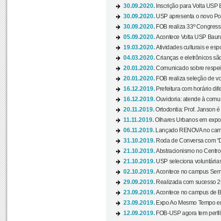
30.09.2020.
Inscrição para Volta USP B
30.09.2020.
USP apresenta o novo Port
30.09.2020.
FOB realiza 33º Congresso
05.09.2020.
Acontece Volta USP Bauru 
19.03.2020.
Atividades culturais e esp
04.03.2020.
Crianças e eletrônicos sã
20.01.2020.
Comunicado sobre respeit
20.01.2020.
FOB realiza seleção de vol
16.12.2019.
Prefeitura com horário dife
16.12.2019.
Ouvidoria: atende à comu
20.11.2019.
Ortodontia: Prof. Janson é
11.11.2019.
Olhares Urbanos em exposi
06.11.2019.
Lançado RENOVA no camp
31.10.2019.
Roda de Conversa com “Di
21.10.2019.
Abstracionismo no Centro 
21.10.2019.
USP seleciona voluntária
02.10.2019.
Acontece no campus Seman
29.09.2019.
Realizada com sucesso 29
23.09.2019.
Acontece no campus de Ba
23.09.2019.
Expo Ao Mesmo Tempo em 
12.09.2019.
FOB-USP agora tem perfil 