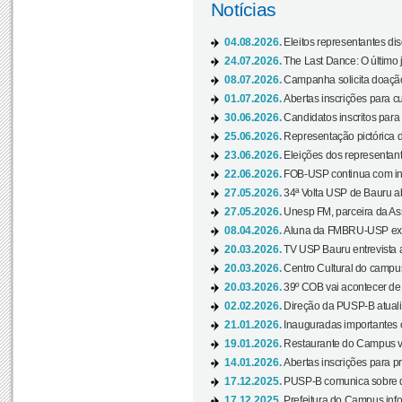
Notícias
04.08.2026.
Eleitos representantes di
24.07.2026.
The Last Dance: O últim
08.07.2026.
Campanha solicita doação 
01.07.2026.
Abertas inscrições para c
30.06.2026.
Candidatos inscritos para 
25.06.2026.
Representação pictórica da
23.06.2026.
Eleições dos representant
22.06.2026.
FOB-USP continua com ins
27.05.2026.
34ª Volta USP de Bauru a
27.05.2026.
Unesp FM, parceira da As
08.04.2026.
Aluna da FMBRU-USP expõe
20.03.2026.
TV USP Bauru entrevista a
20.03.2026.
Centro Cultural do campus
20.03.2026.
39º COB vai acontecer de 
02.02.2026.
Direção da PUSP-B atualiz
21.01.2026.
Inauguradas importantes
19.01.2026.
Restaurante do Campus vol
14.01.2026.
Abertas inscrições para p
17.12.2025.
PUSP-B comunica sobre de
17.12.2025.
Prefeitura do Campus info