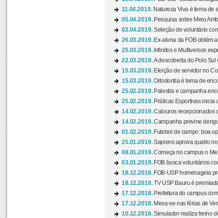
11.04.2019.
Natureza Viva é tema de 
05.04.2019.
Pesquisa sobre Meio Ambi
02.04.2019.
Seleção de voluntário com
26.03.2019.
Ex-aluna da FOB obtém a
25.03.2019.
Infinitos e Multiversos ex
22.03.2019.
A descoberta do Polo Sul
15.03.2019.
Eleição de servidor no Co
15.03.2019.
Ortodontia é tema de encon
25.02.2019.
Palestra e campanha ence
25.02.2019.
Práticas Esportivas inicia 
14.02.2019.
Calouros recepcionados 
14.02.2019.
Campanha previne dengue
01.02.2019.
Futebol de campo: boa opçã
25.01.2019.
Sapiens aprova quatro no v
08.01.2019.
Começa no campus o Mexa
03.01.2019.
FOB busca voluntários com
18.12.2018.
FOB-USP homenageia prof
18.12.2018.
TV USP Bauru é premiada 
17.12.2018.
Prefeitura do campus com h
17.12.2018.
Mexa-se nas férias de Ver
10.12.2018.
Simulador realiza treino d