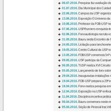
06.07.2016.
Pesquisa faz avaliação de
01.07.2016.
Dia Municipal dos Cuidado
22.06.2016.
Campus da USP organiza "
13.06.2016.
Exposição O Universo da C
10.06.2016.
Professor da FOB-USP no
07.06.2016.
USPRunners conquista tro
02.06.2016.
Fonoaudiologia recruta vo
31.05.2016.
Bauru sedia Encontro de M
24.05.2016.
Licitação para lanchonet
19.05.2016.
Centro Cultural da USP ex
13.05.2016.
FOB/USP comemora 54º an
09.05.2016.
USP participa da Campanh
06.05.2016.
TUSP realiza XVI Circuito
05.05.2016.
Lançamento de livro sobr
29.04.2016.
Inauguradas instalações 
19.04.2016.
FOB-USP prepara a 29ª e
18.04.2016.
Fono realiza pesquisa em m
12.04.2016.
Exposição na USP enfoca u
11.04.2016.
Disciplina incentiva prática
06.04.2016.
Bauru comemora neste mês
05.04.2016.
Seção de Pessoal traz info