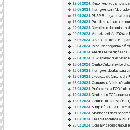
12.06.2024.
Reitor veio ao campus para
29.05.2024.
Inscrições para Mestrado
22.05.2024.
PUSP-B lança jornal come
13.05.2024.
Pontilhismo é tema de most
09.05.2024.
Novo limite de contas ins
09.05.2024.
Vem aí a edição 2024 do 
06.05.2024.
USP Bauru lança campanha
26.04.2024.
Pesquisador ganha prêmio 
26.04.2024.
Abertas as inscrições da 
22.04.2024.
USP apresenta espetáculo
18.04.2024.
Centro Cultural exibe Utop
16.04.2024.
Inscrições abertas para 
12.04.2024.
2ª edição do Circuito USP
28.03.2024.
Congresso Médico Acadêm
25.03.2024.
Professora da FOB é eleita
19.03.2024.
Diretora da FOB anuncia 
13.03.2024.
Centro Cultural expõe Fug
07.03.2024.
A Importância da Universi
01.03.2024.
Atividades físicas podem 
01.03.2024.
Em abril acontece o VI C
23.02.2024.
Com atividades campus re