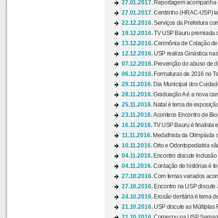
27.01.2017.
Reportagem acompanha e
27.01.2017.
Centrinho (HRAC-USP) lanç
22.12.2016.
Serviços da Prefeitura com
19.12.2016.
TV USP Bauru premiada c
13.12.2016.
Cerimônia de Colação de
12.12.2016.
USP realiza Ginástica nas
07.12.2016.
Prevenção do abuso de dr
06.12.2016.
Formaturas de 2016 no Te
29.11.2016.
Dia Municipal dos Cuidado
28.11.2016.
Graduação A é a nova cam
25.11.2016.
Natal é tema de exposição 
23.11.2016.
Acontece Encontro de Bios
16.11.2016.
TV USP Bauru é finalista em
11.11.2016.
Medalhista da Olimpíada 
10.11.2016.
Orto e Odontopediatria sã
04.11.2016.
Encontro discute Inclusão
04.11.2016.
Contação de histórias é te
27.10.2016.
Com temas variados acont
27.10.2016.
Encontro na USP discute 
24.10.2016.
Erosão dentária é tema de
21.10.2016.
USP discute as Múltiplas 
21.10.2016.
Começou na USP Semana C