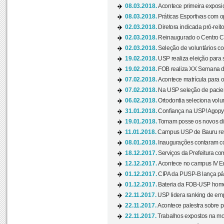
08.03.2018.
Acontece primeira exposiçã
08.03.2018.
Práticas Esportivas com o
02.03.2018.
Diretora indicada pró-reito
02.03.2018.
Reinaugurado o Centro Cu
02.03.2018.
Seleção de voluntários co
19.02.2018.
USP realiza eleição para 
19.02.2018.
FOB realiza XX Semana d
07.02.2018.
Acontece matrícula para o
07.02.2018.
Na USP seleção de pacie
06.02.2018.
Ortodontia seleciona volun
31.01.2018.
Confiança na USP! Agopya
19.01.2018.
Tomam posse os novos dir
11.01.2018.
Campus USP de Bauru reto
08.01.2018.
Inaugurações contaram com
18.12.2017.
Serviços da Prefeitura com
12.12.2017.
Acontece no campus IV En
01.12.2017.
CIPA da PUSP-B lança pág
01.12.2017.
Bateria da FOB-USP homen
22.11.2017.
USP lidera ranking de emp
22.11.2017.
Acontece palestra sobre p
22.11.2017.
Trabalhos expostos na mos