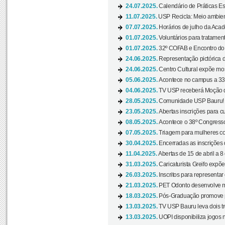
24.07.2025.
Calendário de Práticas Esp
11.07.2025.
USP Recicla: Meio ambient
07.07.2025.
Horários de julho da Acad
01.07.2025.
Voluntários para tratament
01.07.2025.
32º COFAB e Encontro do
24.06.2025.
Representação pictórica d
24.06.2025.
Centro Cultural expõe most
05.06.2025.
Acontece no campus a 33ª
04.06.2025.
TV USP receberá Moção d
28.05.2025.
Comunidade USP Bauru! Ve
23.05.2025.
Abertas inscrições para 
08.05.2025.
Acontece o 38º Congresso
07.05.2025.
Triagem para mulheres com
30.04.2025.
Encerradas as inscrições 
11.04.2025.
Abertas de 15 de abril a 8
31.03.2025.
Caricaturista Greifo expõ
26.03.2025.
Inscritos para representa
21.03.2025.
PET Odonto desenvolve ma
18.03.2025.
Pós-Graduação promove pal
13.03.2025.
TV USP Bauru leva dois tr
13.03.2025.
UOPI disponibiliza jogos 