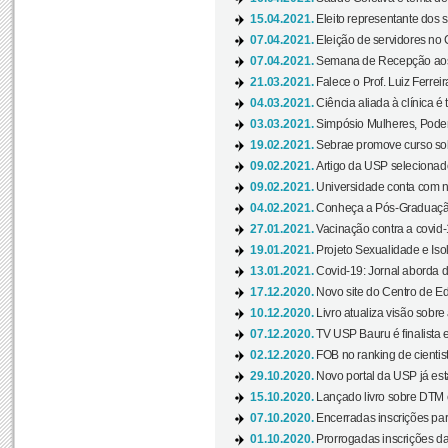
15.04.2021.
Eleito representante dos s
07.04.2021.
Eleição de servidores no 
07.04.2021.
Semana de Recepção aos C
21.03.2021.
Falece o Prof. Luiz Ferreir
04.03.2021.
Ciência aliada à clínica é
03.03.2021.
Simpósio Mulheres, Poder
19.02.2021.
Sebrae promove curso sob
09.02.2021.
Artigo da USP selecionado
09.02.2021.
Universidade conta com nov
04.02.2021.
Conheça a Pós-Graduaçã
27.01.2021.
Vacinação contra a covid-
19.01.2021.
Projeto Sexualidade e Iso
13.01.2021.
Covid-19: Jornal aborda d
17.12.2020.
Novo site do Centro de Ed
10.12.2020.
Livro atualiza visão sobre
07.12.2020.
TV USP Bauru é finalista em
02.12.2020.
FOB no ranking de cientista
29.10.2020.
Novo portal da USP já está
15.10.2020.
Lançado livro sobre DTM e
07.10.2020.
Encerradas inscrições par
01.10.2020.
Prorrogadas inscrições da