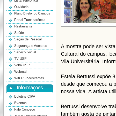
Lista Telefônica
Ouvidoria
Plano Diretor do Campus
Portal Transparência
Restaurante
Saúde
Seção de Pessoal
A mostra pode ser vista
Segurança e Acessos
Serviço Social
Cultural do campus, loc
TV USP
Vila Universitária. Info
Volta USP
Webmail
Estela Bertussi expõe 
Wifi USP-Visitantes
desde que começou a pi
Informações
nossa vida. A artista util
Boletins CIPA
Eventos
Bertussi desenvolve tr
Fale Conosco
também gosta de pintar