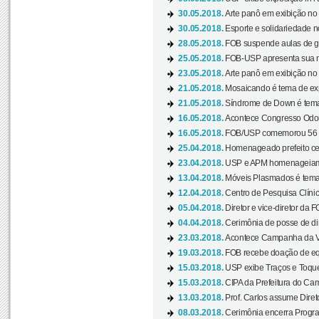
30.05.2018.
Arte panô em exibição no C
30.05.2018.
Esporte e solidariedade 
28.05.2018.
FOB suspende aulas de gr
25.05.2018.
FOB-USP apresenta sua no
23.05.2018.
Arte panô em exibição no C
21.05.2018.
Mosaicando é tema de ex
21.05.2018.
Síndrome de Down é tema
16.05.2018.
Acontece Congresso Odont
16.05.2018.
FOB/USP comemorou 56 a
25.04.2018.
Homenageado prefeito ces
23.04.2018.
USP e APM homenageiam D
13.04.2018.
Móveis Plasmados é tema 
12.04.2018.
Centro de Pesquisa Clíni
05.04.2018.
Diretor e vice-diretor da 
04.04.2018.
Cerimônia de posse de dir
23.03.2018.
Acontece Campanha da V
19.03.2018.
FOB recebe doação de eq
15.03.2018.
USP exibe Traços e Toques
15.03.2018.
CIPA da Prefeitura do Camp
13.03.2018.
Prof. Carlos assume Diret
08.03.2018.
Cerimônia encerra Progra