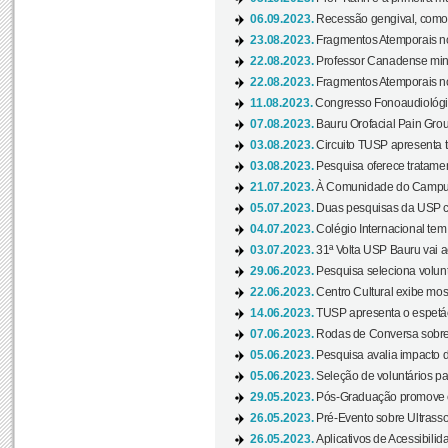
06.09.2023.
Recessão gengival, como re
23.08.2023.
Fragmentos Atemporais no
22.08.2023.
Professor Canadense minis
22.08.2023.
Fragmentos Atemporais no
11.08.2023.
Congresso Fonoaudiológic
07.08.2023.
Bauru Orofacial Pain Grou
03.08.2023.
Circuito TUSP apresenta t
03.08.2023.
Pesquisa oferece tratamen
21.07.2023.
À Comunidade do Campus
05.07.2023.
Duas pesquisas da USP co
04.07.2023.
Colégio Internacional tem
03.07.2023.
31ª Volta USP Bauru vai a
29.06.2023.
Pesquisa seleciona volunt
22.06.2023.
Centro Cultural exibe mo
14.06.2023.
TUSP apresenta o espetác
07.06.2023.
Rodas de Conversa sobre
05.06.2023.
Pesquisa avalia impacto d
05.06.2023.
Seleção de voluntários pa
29.05.2023.
Pós-Graduação promove ev
26.05.2023.
Pré-Evento sobre Ultrasso
26.05.2023.
Aplicativos de Acessibilida