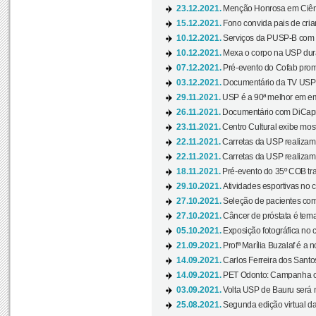
23.12.2021.
Menção Honrosa em Ciênc
15.12.2021.
Fono convida pais de cria
10.12.2021.
Serviços da PUSP-B com in
10.12.2021.
Mexa o corpo na USP duran
07.12.2021.
Pré-evento do Cofab prom
03.12.2021.
Documentário da TV USP 
29.11.2021.
USP é a 90ª melhor em em
26.11.2021.
Documentário com DiCaprio
23.11.2021.
Centro Cultural exibe most
22.11.2021.
Carretas da USP realizam
22.11.2021.
Carretas da USP realizam
18.11.2021.
Pré-evento do 35º COB tra
29.10.2021.
Atividades esportivas no 
27.10.2021.
Seleção de pacientes com
27.10.2021.
Câncer de próstata é tema
05.10.2021.
Exposição fotográfica no
21.09.2021.
Profª Marília Buzalaf é a no
14.09.2021.
Carlos Ferreira dos Santo
14.09.2021.
PET Odonto: Campanha c
03.09.2021.
Volta USP de Bauru será n
25.08.2021.
Segunda edição virtual da 