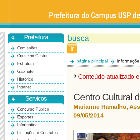
Prefeitura
da
Universidade
de
São
Paulo
-
Bauru
Prefeitura
Comissões
Conselho Gestor
página principal
informaçõe
Estrutura
Gabinete
Conteúdo atualizado
Histórico
Intranet
Centro Cultural 
Serviços
Marianne Ramalho, As
Concurso Público
09/05/2014
Esportes
Informática
Licitações e Contratos