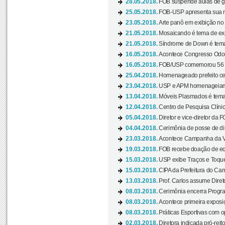
28.05.2018.
FOB suspende aulas de gr
25.05.2018.
FOB-USP apresenta sua no
23.05.2018.
Arte panô em exibição no C
21.05.2018.
Mosaicando é tema de ex
21.05.2018.
Síndrome de Down é tema
16.05.2018.
Acontece Congresso Odont
16.05.2018.
FOB/USP comemorou 56 a
25.04.2018.
Homenageado prefeito ces
23.04.2018.
USP e APM homenageiam D
13.04.2018.
Móveis Plasmados é tema 
12.04.2018.
Centro de Pesquisa Clíni
05.04.2018.
Diretor e vice-diretor da 
04.04.2018.
Cerimônia de posse de dir
23.03.2018.
Acontece Campanha da V
19.03.2018.
FOB recebe doação de eq
15.03.2018.
USP exibe Traços e Toques
15.03.2018.
CIPA da Prefeitura do Camp
13.03.2018.
Prof. Carlos assume Diret
08.03.2018.
Cerimônia encerra Progra
08.03.2018.
Acontece primeira exposiçã
08.03.2018.
Práticas Esportivas com o
02.03.2018.
Diretora indicada pró-reito