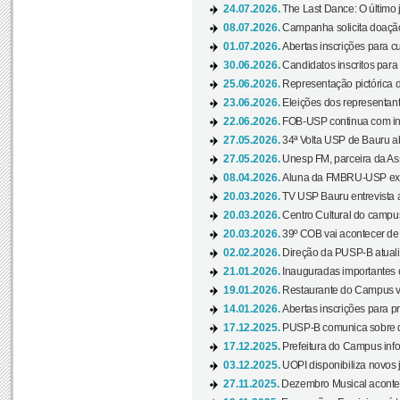
24.07.2026.
The Last Dance: O últim
08.07.2026.
Campanha solicita doação 
01.07.2026.
Abertas inscrições para c
30.06.2026.
Candidatos inscritos para 
25.06.2026.
Representação pictórica da
23.06.2026.
Eleições dos representant
22.06.2026.
FOB-USP continua com ins
27.05.2026.
34ª Volta USP de Bauru a
27.05.2026.
Unesp FM, parceira da As
08.04.2026.
Aluna da FMBRU-USP expõe
20.03.2026.
TV USP Bauru entrevista a
20.03.2026.
Centro Cultural do campus
20.03.2026.
39º COB vai acontecer de 
02.02.2026.
Direção da PUSP-B atualiz
21.01.2026.
Inauguradas importantes
19.01.2026.
Restaurante do Campus vol
14.01.2026.
Abertas inscrições para p
17.12.2025.
PUSP-B comunica sobre de
17.12.2025.
Prefeitura do Campus info
03.12.2025.
UOPI disponibiliza novos 
27.11.2025.
Dezembro Musical acontec