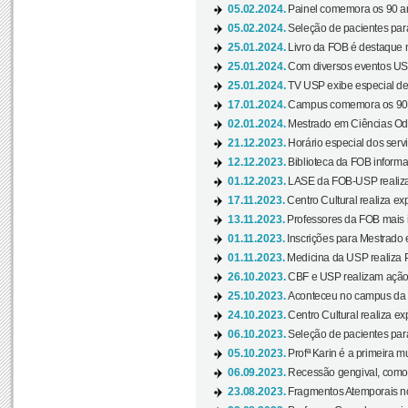
05.02.2024.
Painel comemora os 90 an
05.02.2024.
Seleção de pacientes para
25.01.2024.
Livro da FOB é destaque 
25.01.2024.
Com diversos eventos US
25.01.2024.
TV USP exibe especial de
17.01.2024.
Campus comemora os 90 
02.01.2024.
Mestrado em Ciências Odo
21.12.2023.
Horário especial dos servi
12.12.2023.
Biblioteca da FOB informa
01.12.2023.
LASE da FOB-USP realiza 
17.11.2023.
Centro Cultural realiza ex
13.11.2023.
Professores da FOB mais i
01.11.2023.
Inscrições para Mestrado 
01.11.2023.
Medicina da USP realiza 
26.10.2023.
CBF e USP realizam ação d
25.10.2023.
Aconteceu no campus da 
24.10.2023.
Centro Cultural realiza e
06.10.2023.
Seleção de pacientes para
05.10.2023.
Profª Karin é a primeira m
06.09.2023.
Recessão gengival, como re
23.08.2023.
Fragmentos Atemporais no