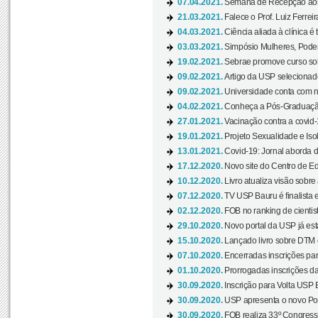
07.04.2021.
Semana de Recepção aos C
21.03.2021.
Falece o Prof. Luiz Ferreir
04.03.2021.
Ciência aliada à clínica é
03.03.2021.
Simpósio Mulheres, Poder
19.02.2021.
Sebrae promove curso sob
09.02.2021.
Artigo da USP selecionado
09.02.2021.
Universidade conta com nov
04.02.2021.
Conheça a Pós-Graduaçã
27.01.2021.
Vacinação contra a covid-
19.01.2021.
Projeto Sexualidade e Iso
13.01.2021.
Covid-19: Jornal aborda d
17.12.2020.
Novo site do Centro de Ed
10.12.2020.
Livro atualiza visão sobre
07.12.2020.
TV USP Bauru é finalista em
02.12.2020.
FOB no ranking de cientista
29.10.2020.
Novo portal da USP já está
15.10.2020.
Lançado livro sobre DTM e
07.10.2020.
Encerradas inscrições par
01.10.2020.
Prorrogadas inscrições da
30.09.2020.
Inscrição para Volta USP B
30.09.2020.
USP apresenta o novo Port
30.09.2020.
FOB realiza 33º Congresso