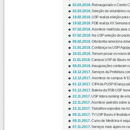
02.03.2018.
Reinaugurado o Centro Cu
02.03.2018.
Seleção de voluntários co
19.02.2018.
USP realiza eleição para 
19.02.2018.
FOB realiza XX Semana d
07.02.2018.
Acontece matrícula para o
07.02.2018.
Na USP seleção de pacie
06.02.2018.
Ortodontia seleciona volun
31.01.2018.
Confiança na USP! Agopya
19.01.2018.
Tomam posse os novos dir
11.01.2018.
Campus USP de Bauru reto
08.01.2018.
Inaugurações contaram com
18.12.2017.
Serviços da Prefeitura com
12.12.2017.
Acontece no campus IV En
01.12.2017.
CIPA da PUSP-B lança pág
01.12.2017.
Bateria da FOB-USP homen
22.11.2017.
USP lidera ranking de emp
22.11.2017.
Acontece palestra sobre p
22.11.2017.
Trabalhos expostos na mos
09.11.2017.
TV USP Bauru é finalista em
09.11.2017.
Curso de Medicina é segun
07.11.2017.
Serviços mais ágeis no c