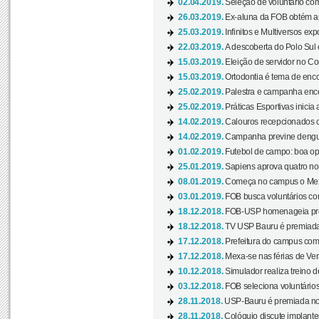
02.04.2019.
Seleção de voluntário com
26.03.2019.
Ex-aluna da FOB obtém a
25.03.2019.
Infinitos e Multiversos ex
22.03.2019.
A descoberta do Polo Sul
15.03.2019.
Eleição de servidor no Co
15.03.2019.
Ortodontia é tema de encon
25.02.2019.
Palestra e campanha ence
25.02.2019.
Práticas Esportivas inicia 
14.02.2019.
Calouros recepcionados 
14.02.2019.
Campanha previne dengue
01.02.2019.
Futebol de campo: boa opçã
25.01.2019.
Sapiens aprova quatro no v
08.01.2019.
Começa no campus o Mexa
03.01.2019.
FOB busca voluntários com
18.12.2018.
FOB-USP homenageia prof
18.12.2018.
TV USP Bauru é premiada 
17.12.2018.
Prefeitura do campus com h
17.12.2018.
Mexa-se nas férias de Ver
10.12.2018.
Simulador realiza treino d
03.12.2018.
FOB seleciona voluntário
28.11.2018.
USP-Bauru é premiada no 
28.11.2018.
Colóquio discute implantes