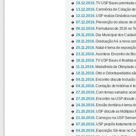
19.12.2016.
TV USP Bauru premiada c
13.12.2016.
Cerimônia de Colação de
12.12.2016.
USP realiza Ginástica nas
07.12.2016.
Prevenção do abuso de dr
06.12.2016.
Formaturas de 2016 no Te
29.11.2016.
Dia Municipal dos Cuidado
28.11.2016.
Graduação A é a nova cam
25.11.2016.
Natal é tema de exposição 
23.11.2016.
Acontece Encontro de Bios
16.11.2016.
TV USP Bauru é finalista em
11.11.2016.
Medalhista da Olimpíada 
10.11.2016.
Orto e Odontopediatria sã
04.11.2016.
Encontro discute Inclusão
04.11.2016.
Contação de histórias é te
27.10.2016.
Com temas variados acont
27.10.2016.
Encontro na USP discute 
24.10.2016.
Erosão dentária é tema de
21.10.2016.
USP discute as Múltiplas 
21.10.2016.
Começou na USP Semana C
07.10.2016.
USP propõe tratamento ino
04.10.2016.
Exposição Sín-tese no Cen