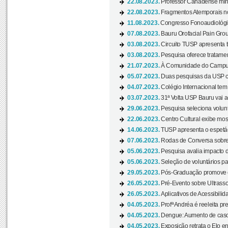
22.08.2023.
Professor Canadense minis
22.08.2023.
Fragmentos Atemporais no
11.08.2023.
Congresso Fonoaudiológic
07.08.2023.
Bauru Orofacial Pain Grou
03.08.2023.
Circuito TUSP apresenta t
03.08.2023.
Pesquisa oferece tratamen
21.07.2023.
À Comunidade do Campus
05.07.2023.
Duas pesquisas da USP co
04.07.2023.
Colégio Internacional tem
03.07.2023.
31ª Volta USP Bauru vai a
29.06.2023.
Pesquisa seleciona volunt
22.06.2023.
Centro Cultural exibe mo
14.06.2023.
TUSP apresenta o espetác
07.06.2023.
Rodas de Conversa sobre
05.06.2023.
Pesquisa avalia impacto d
05.06.2023.
Seleção de voluntários pa
29.05.2023.
Pós-Graduação promove ev
26.05.2023.
Pré-Evento sobre Ultrasso
26.05.2023.
Aplicativos de Acessibilida
04.05.2023.
Profª Andréa é reeleita pr
04.05.2023.
Dengue: Aumento de casos
04.05.2023.
Exposição retrata o Elo ent