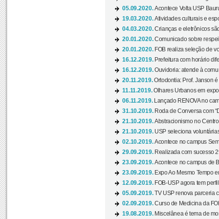
05.09.2020.
Acontece Volta USP Bauru 
19.03.2020.
Atividades culturais e esp
04.03.2020.
Crianças e eletrônicos sã
20.01.2020.
Comunicado sobre respeit
20.01.2020.
FOB realiza seleção de vol
16.12.2019.
Prefeitura com horário dife
16.12.2019.
Ouvidoria: atende à comu
20.11.2019.
Ortodontia: Prof. Janson é
11.11.2019.
Olhares Urbanos em exposi
06.11.2019.
Lançado RENOVA no camp
31.10.2019.
Roda de Conversa com “Di
21.10.2019.
Abstracionismo no Centro 
21.10.2019.
USP seleciona voluntária
02.10.2019.
Acontece no campus Seman
29.09.2019.
Realizada com sucesso 29
23.09.2019.
Acontece no campus de Ba
23.09.2019.
Expo Ao Mesmo Tempo em 
12.09.2019.
FOB-USP agora tem perfil 
05.09.2019.
TV USP renova parceria c
02.09.2019.
Curso de Medicina da FOB
19.08.2019.
Miscelânea é tema de mos