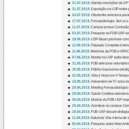
31.07.2019.
Abertas inscrições da 29ª
31.07.2019.
Exposição na USP exibe pa
24.07.2019.
Ortodontia seleciona pacie
17.07.2019.
Fonoaudiologia: Vem aí a 
11.07.2019.
Campus possui Comissão 
03.07.2019.
Pesquisa na FOB-USP sele
18.06.2019.
USP-Bauru promove consci
12.06.2019.
Feijoada Completa é tema
11.06.2019.
Medicina da FOB e HRAC 
07.06.2019.
Mostra na USP exibe telas 
31.05.2019.
FOB seleciona voluntário
30.05.2019.
Público bauruense prestig
22.05.2019.
Vida e Verso em 4 Tempos
16.05.2019.
Aniversário de 57 anos d
29.04.2019.
Meeting Fonoaudiológico d
29.04.2019.
Saúde Coletiva seleciona 
26.04.2019.
Modelo da FOB-USP inspir
25.04.2019.
Acontece no campus Cam
18.04.2019.
FOB-USP discute disfagia 
11.04.2019.
Natureza Viva é tema de 
05.04.2019.
Pesquisa sobre Meio Ambi