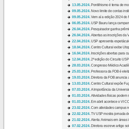
13.05.2024.
Pontilhismo é tema de most
09.05.2024.
Novo limite de contas ins
09.05.2024.
Vem aí a edição 2024 do 
06.05.2024.
USP Bauru lança campanha
26.04.2024.
Pesquisador ganha prêmio 
26.04.2024.
Abertas as inscrições da 
22.04.2024.
USP apresenta espetáculo
18.04.2024.
Centro Cultural exibe Utop
16.04.2024.
Inscrições abertas para 
12.04.2024.
2ª edição do Circuito USP
28.03.2024.
Congresso Médico Acadêm
25.03.2024.
Professora da FOB é eleita
19.03.2024.
Diretora da FOB anuncia 
13.03.2024.
Centro Cultural expõe Fug
07.03.2024.
A Importância da Universi
01.03.2024.
Atividades físicas podem 
01.03.2024.
Em abril acontece o VI C
23.02.2024.
Com atividades campus re
22.02.2024.
TV USP mostra jornada de
21.02.2024.
Alerta: Animais em áreas 
07.02.2024.
Diretora escreve artigo s