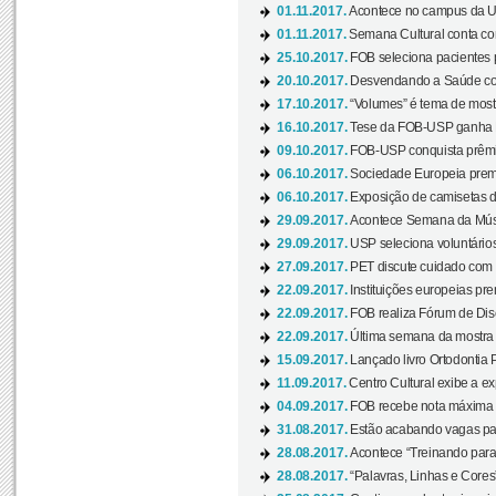
01.11.2017.
Acontece no campus da US
01.11.2017.
Semana Cultural conta co
25.10.2017.
FOB seleciona pacientes p
20.10.2017.
Desvendando a Saúde com
17.10.2017.
“Volumes” é tema de mostr
16.10.2017.
Tese da FOB-USP ganha 
09.10.2017.
FOB-USP conquista prêmio
06.10.2017.
Sociedade Europeia premi
06.10.2017.
Exposição de camisetas d
29.09.2017.
Acontece Semana da Músi
29.09.2017.
USP seleciona voluntários
27.09.2017.
PET discute cuidado com p
22.09.2017.
Instituições europeias pre
22.09.2017.
FOB realiza Fórum de Dis
22.09.2017.
Última semana da mostra “
15.09.2017.
Lançado livro Ortodontia 
11.09.2017.
Centro Cultural exibe a ex
04.09.2017.
FOB recebe nota máxima d
31.08.2017.
Estão acabando vagas par
28.08.2017.
Acontece “Treinando para 
28.08.2017.
“Palavras, Linhas e Cores