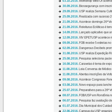
03.10.2016.
Workshop Web Of Science
30.09.2016.
Biossegurança com inscriç
29.09.2016.
USP realiza Semana Cultur
25.09.2016.
Realizada com sucesso 26
21.09.2016.
Acontece domingo 26ª Vol
21.09.2016.
Releituras Ecléticas é tem
14.09.2016.
Lançado aplicativo que a
12.09.2016.
XIV EPETUSP acontece n
09.09.2016.
FOB recebe 5 estrelas no r
02.09.2016.
Dangerous Decibels promo
31.08.2016.
USP realiza Expedição Ri
25.08.2016.
Pesquisa seleciona pacie
16.08.2016.
Caravelas é tema de expo
11.08.2016.
Leia Conversa de Médico e 
11.08.2016.
Abertas inscrições da Vol
09.08.2016.
Acontece Congresso Fonoa
03.08.2016.
Novo espaço para lanche 
25.07.2016.
Preparativos para a 26ª V
08.07.2016.
FOB/USP em Rondônia real
06.07.2016.
Pesquisa faz avaliação de
01.07.2016.
Dia Municipal dos Cuidado
22.06.2016.
Campus da USP organiza "