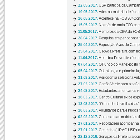
22.05.2017.
USP participa da Campanh
19.05.2017.
Artes na maturidade é tem
16.05.2017.
Acontece na FOB 30º Cong
15.05.2017.
No mês de maio FOB com
11.05.2017.
Membros da CIPA da FOB
28.04.2017.
Pesquisa em periodontia s
25.04.2017.
Exposição Aves do Campu
25.04.2017.
CIPA da Prefeitura com no
11.04.2017.
Medicina Preventiva é tem
07.04.2017.
O Fundo do Mar exposto no
05.04.2017.
Odontologia é primeiro lu
31.03.2017.
Periodontia seleciona volu
27.03.2017.
Cartão Verde para a saúd
24.03.2017.
Estudantes americanos vis
16.03.2017.
Centro Cultural exibe exp
13.03.2017.
“O mundo das mil-coisas” 
10.03.2017.
Voluntários para estudos n
02.02.2017.
Começam as matrículas 
27.01.2017.
Reportagem acompanha e
27.01.2017.
Centrinho (HRAC-USP) lanç
22.12.2016.
Serviços da Prefeitura com