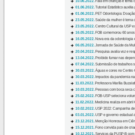
10.06.2022.
Fala em crianças é tema d
01.06.2022.
Tutorial Estatístico auxilia
01.06.2022.
PET Odontologia: Doação
23.05.2022.
Saúde da mulher é tema d
23.05.2022.
Centro Cultural da USP ex
16.05.2022.
FOB comemorou 60 anos c
16.05.2022.
Nova era da odontologia é
06.05.2022.
Jornada de Saúde da Mulhe
20.04.2022.
Pesquisa avalia voz e res
13.04.2022.
Proibido fumar nas depen
07.04.2022.
Submissão de trabalhos s
30.03.2022.
Águas e cores no Centro C
30.03.2022.
Impactos da pandemia na 
11.03.2022.
Professora Marília Buzalaf
10.03.2022.
Pessoas com boca seca co
25.02.2022.
FOB-USP seleciona voluntá
11.02.2022.
Medicina realiza em abril
10.02.2022.
USP 2022: Campanha de 
03.01.2022.
USP e governo estadual a
23.12.2021.
Menção Honrosa em Ciênc
15.12.2021.
Fono convida pais de cria
10.12.2021.
Serviços da PUSP-B com in