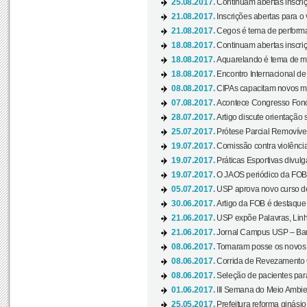
25.08.2017.
Continuam abertas inscriç
21.08.2017.
Inscrições abertas para o 
21.08.2017.
Cegos é tema de performa
18.08.2017.
Continuam abertas inscriç
18.08.2017.
Aquarelando é tema de mos
18.08.2017.
Encontro Internacional de 
08.08.2017.
CIPAs capacitam novos m
07.08.2017.
Acontece Congresso Fonoa
28.07.2017.
Artigo discute orientação 
25.07.2017.
Prótese Parcial Removível
19.07.2017.
Comissão contra violênci
19.07.2017.
Práticas Esportivas divulg
19.07.2017.
O JAOS periódico da FOB d
05.07.2017.
USP aprova novo curso de
30.06.2017.
Artigo da FOB é destaque e
21.06.2017.
USP expõe Palavras, Linh
21.06.2017.
Jornal Campus USP – Baur
08.06.2017.
Tomaram posse os novos
08.06.2017.
Corrida de Revezamento 
08.06.2017.
Seleção de pacientes para
01.06.2017.
III Semana do Meio Ambie
25.05.2017.
Prefeitura reforma ginási