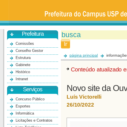
Prefeitura
da
Universidade
de
São
Paulo
-
Bauru
Prefeitura
Comissões
Conselho Gestor
página principal
informaçõe
Estrutura
Gabinete
Conteúdo atualizado
Histórico
Intranet
Novo site da Ou
Serviços
Luís Victorelli
Concurso Público
26/10/2022
Esportes
Informática
Licitações e Contratos