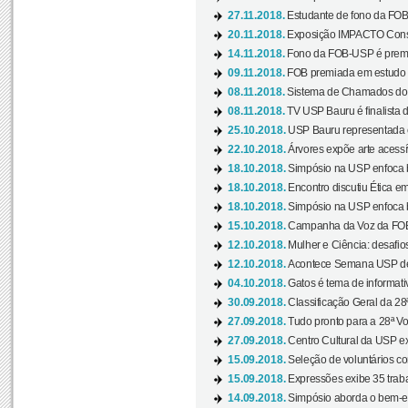
27.11.2018.
Estudante de fono da FOB
20.11.2018.
Exposição IMPACTO Consc
14.11.2018.
Fono da FOB-USP é premia
09.11.2018.
FOB premiada em estudo s
08.11.2018.
Sistema de Chamados do c
08.11.2018.
TV USP Bauru é finalista d
25.10.2018.
USP Bauru representada 
22.10.2018.
Árvores expõe arte acessí
18.10.2018.
Simpósio na USP enfoca b
18.10.2018.
Encontro discutiu Ética e
18.10.2018.
Simpósio na USP enfoca b
15.10.2018.
Campanha da Voz da FOB-
12.10.2018.
Mulher e Ciência: desafios
12.10.2018.
Acontece Semana USP de 
04.10.2018.
Gatos é tema de informativo
30.09.2018.
Classificação Geral da 28
27.09.2018.
Tudo pronto para a 28ª Vo
27.09.2018.
Centro Cultural da USP ex
15.09.2018.
Seleção de voluntários co
15.09.2018.
Expressões exibe 35 traba
14.09.2018.
Simpósio aborda o bem-es