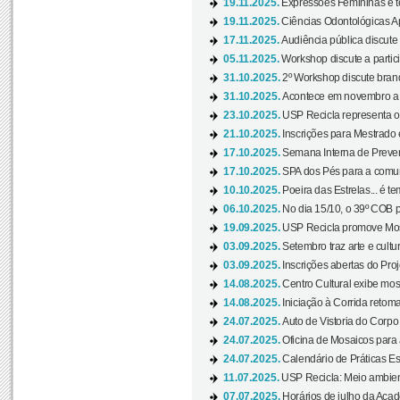
19.11.2025.
Expressões Femininas é te
19.11.2025.
Ciências Odontológicas Ap
17.11.2025.
Audiência pública discute
05.11.2025.
Workshop discute a partic
31.10.2025.
2º Workshop discute branq
31.10.2025.
Acontece em novembro a 
23.10.2025.
USP Recicla representa 
21.10.2025.
Inscrições para Mestrado
17.10.2025.
Semana Interna de Preven
17.10.2025.
SPA dos Pés para a comuni
10.10.2025.
Poeira das Estrelas... é t
06.10.2025.
No dia 15/10, o 39º COB 
19.09.2025.
USP Recicla promove Most
03.09.2025.
Setembro traz arte e cultu
03.09.2025.
Inscrições abertas do Pro
14.08.2025.
Centro Cultural exibe mos
14.08.2025.
Iniciação à Corrida retoma 
24.07.2025.
Auto de Vistoria do Corpo
24.07.2025.
Oficina de Mosaicos para 
24.07.2025.
Calendário de Práticas Esp
11.07.2025.
USP Recicla: Meio ambient
07.07.2025.
Horários de julho da Acad