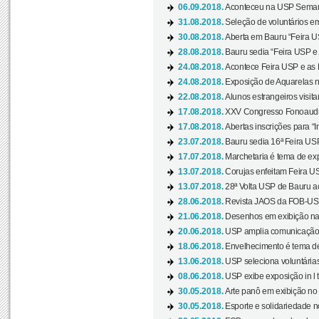
06.09.2018.
Aconteceu na USP Semana 
31.08.2018.
Seleção de voluntários em
30.08.2018.
Aberta em Bauru “Feira US
28.08.2018.
Bauru sedia “Feira USP e as
24.08.2018.
Acontece Feira USP e as Pr
24.08.2018.
Exposição de Aquarelas na
22.08.2018.
Alunos estrangeiros visit
17.08.2018.
XXV Congresso Fonoaudio
17.08.2018.
Abertas inscrições para “In
23.07.2018.
Bauru sedia 16ª Feira USP 
17.07.2018.
Marchetaria é tema de ex
13.07.2018.
Corujas enfeitam Feira USP
13.07.2018.
28ª Volta USP de Bauru a
28.06.2018.
Revista JAOS da FOB-USP
21.06.2018.
Desenhos em exibição na 
20.06.2018.
USP amplia comunicação 
18.06.2018.
Envelhecimento é tema de
13.06.2018.
USP seleciona voluntárias 
08.06.2018.
USP exibe exposição in l t
30.05.2018.
Arte panô em exibição no C
30.05.2018.
Esporte e solidariedade 