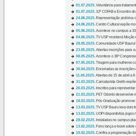
01.07.2025.
Voluntários para tratament
01.07.2025.
32º COFAB e Encontro do
24.06.2025.
Representação pictórica d
24.06.2025.
Centro Cultural expõe most
05.06.2025.
Acontece no campus a 33ª
04.06.2025.
TV USP receberá Moção d
28.05.2025.
Comunidade USP Bauru! Ve
23.05.2025.
Abertas inscrições para 
08.05.2025.
Acontece o 38º Congresso
07.05.2025.
Triagem para mulheres com
30.04.2025.
Encerradas as inscrições 
11.04.2025.
Abertas de 15 de abril a 8
31.03.2025.
Caricaturista Greifo expõ
26.03.2025.
Inscritos para representa
21.03.2025.
PET Odonto desenvolve ma
18.03.2025.
Pós-Graduação promove pal
13.03.2025.
TV USP Bauru leva dois tr
13.03.2025.
UOPI disponibiliza jogos 
28.02.2025.
Instaladas no campus pla
13.02.2025.
Fono lança e-book sobre de
10.02.2025.
Confira a programação d