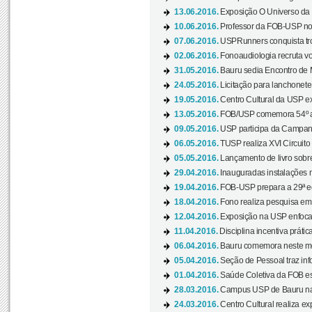
13.06.2016.
Exposição O Universo da C
10.06.2016.
Professor da FOB-USP no
07.06.2016.
USPRunners conquista tro
02.06.2016.
Fonoaudiologia recruta vo
31.05.2016.
Bauru sedia Encontro de M
24.05.2016.
Licitação para lanchonet
19.05.2016.
Centro Cultural da USP ex
13.05.2016.
FOB/USP comemora 54º an
09.05.2016.
USP participa da Campanh
06.05.2016.
TUSP realiza XVI Circuito
05.05.2016.
Lançamento de livro sobr
29.04.2016.
Inauguradas instalações 
19.04.2016.
FOB-USP prepara a 29ª e
18.04.2016.
Fono realiza pesquisa em m
12.04.2016.
Exposição na USP enfoca u
11.04.2016.
Disciplina incentiva prática
06.04.2016.
Bauru comemora neste mês
05.04.2016.
Seção de Pessoal traz info
01.04.2016.
Saúde Coletiva da FOB es
28.03.2016.
Campus USP de Bauru na l
24.03.2016.
Centro Cultural realiza ex