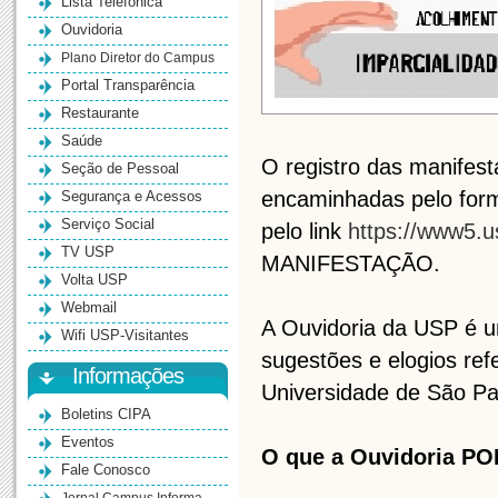
Lista Telefônica
Ouvidoria
Plano Diretor do Campus
Portal Transparência
Restaurante
Saúde
O registro das manifes
Seção de Pessoal
encaminhadas pelo form
Segurança e Acessos
Serviço Social
pelo link
https://www5.us
TV USP
MANIFESTAÇÃO.
Volta USP
Webmail
A Ouvidoria da USP é u
Wifi USP-Visitantes
sugestões e elogios ref
Informações
Universidade de São Pa
Boletins CIPA
Eventos
O que a Ouvidoria POD
Fale Conosco