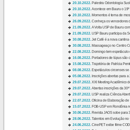
20.10.2022.
Palestra Odontologia Suste
20.10.2022.
Acontece em Bauru o 19º C
20.10.2022.
Momentos é tema de mostra
26.09.2022.
Conheça os vencedores da
21.09.2022.
A Volta USP de Bauru com
21.09.2022.
USP Bauru participa da S
30.08.2022.
Jet Café é a nova cantina
30.08.2022.
Massageaço no Centro Cul
22.08.2022.
Domingo tem espetáculo d
16.08.2022.
Portadores de lúpus são c
15.08.2022.
Trajetória de Patrícia Pen
08.08.2022.
Espetáculos circenses se
05.08.2022.
Inscrições abertas para a 
29.07.2022.
XXI Meeting Acadêmico do
29.07.2022.
Abertas inscrições da 30ª
29.07.2022.
USP realiza Ciência Abert
22.07.2022.
Oficina de Elaboração de 
15.07.2022.
FOB-USP em Rondônia rea
30.06.2022.
Revista JAOS sobe para 3
28.06.2022.
Talentos em Evolução no C
24.06.2022.
CinePET exibe filme CODA 