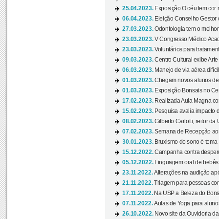
25.04.2023.
Exposição O céu tem cor 
06.04.2023.
Eleição Conselho Gestor
27.03.2023.
Odontologia tem o melho
23.03.2023.
V Congresso Médico Acad
23.03.2023.
Voluntários para tratamento
09.03.2023.
Centro Cultural exibe Arte
06.03.2023.
Manejo de via aérea difíci
01.03.2023.
Chegam novos alunos de O
01.03.2023.
Exposição Bonsais no Cent
17.02.2023.
Realizada Aula Magna com 
15.02.2023.
Pesquisa avalia impacto d
08.02.2023.
Gilberto Carlotti, reitor d
07.02.2023.
Semana de Recepção aos
30.01.2023.
Bruxismo do sono é tema d
15.12.2022.
Campanha contra desperdí
05.12.2022.
Linguagem oral de bebês 
23.11.2022.
Alterações na audição apó
21.11.2022.
Triagem para pessoas com 
17.11.2022.
Na USP a Beleza do Bonsai
07.11.2022.
Aulas de Yoga para aluno
26.10.2022.
Novo site da Ouvidoria d