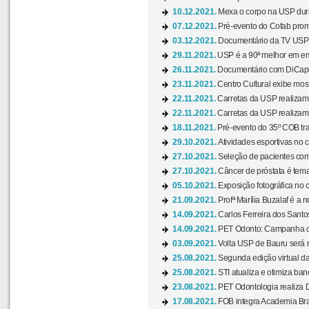
10.12.2021.
Mexa o corpo na USP duran
07.12.2021.
Pré-evento do Cofab prom
03.12.2021.
Documentário da TV USP 
29.11.2021.
USP é a 90ª melhor em em
26.11.2021.
Documentário com DiCaprio
23.11.2021.
Centro Cultural exibe most
22.11.2021.
Carretas da USP realizam
22.11.2021.
Carretas da USP realizam
18.11.2021.
Pré-evento do 35º COB tra
29.10.2021.
Atividades esportivas no 
27.10.2021.
Seleção de pacientes com
27.10.2021.
Câncer de próstata é tema
05.10.2021.
Exposição fotográfica no
21.09.2021.
Profª Marília Buzalaf é a no
14.09.2021.
Carlos Ferreira dos Santo
14.09.2021.
PET Odonto: Campanha c
03.09.2021.
Volta USP de Bauru será n
25.08.2021.
Segunda edição virtual da 
25.08.2021.
STI atualiza e otimiza ba
23.08.2021.
PET Odontologia realiza 
17.08.2021.
FOB integra Academia Bras