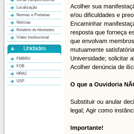
Jornal Campus Informa
Acolher sua manifestaç
Localização
e/ou dificuldades e pr
Normas e Portarias
Notícias
Encaminhar manifestaçã
Relatório de Atividades
resposta que forneça es
Vídeo Institucional
que envolvam membros 
Unidades
mutuamente satisfatória
Universidade; solicitar
FMBRU
FOB
Acolher denúncia de ilí
HRAC
USP
O que a Ouvidoria NÃ
Substituir ou anular dec
legal; Agir como instânc
Importante!