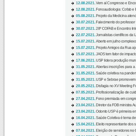
12.08.2021.
Vem aí Congresso e Encont
12.08.2021.
Fonoaudiologia: Cofab e E
05.08.2021.
Projeto da Medicina atend
30.07.2021.
Falecimento do professor
30.07.2021.
28º COFAB e Encontro Inte
22.07.2021.
Jornalistas científicos d
15.07.2021.
Aberto em julho complexo
15.07.2021.
Projeto Amigos da Rua aj
15.07.2021.
JAOS tem fator de impact
17.06.2021.
USP lidera produção mund
31.05.2021.
Abertas inscrições para a
31.05.2021.
Saúde coletiva na pandemi
31.05.2021.
USP e Sebrae promovem 
20.05.2021.
Disfagia no XV Meeting F
07.05.2021.
Profissionalização de cuid
27.04.2021.
Fono premiada em congress
23.04.2021.
Diretor da FOB ministra A
23.04.2021.
Odonto USP é primeira em
16.04.2021.
Saúde Coletiva é tema de
15.04.2021.
Eleito representante dos s
07.04.2021.
Eleição de servidores no 