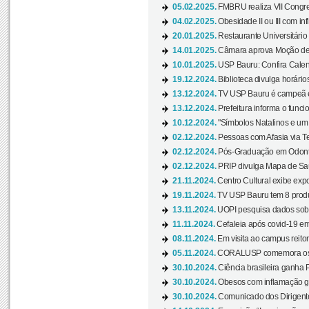
05.02.2025.
FMBRU realiza VII Congr
04.02.2025.
Obesidade II ou III com i
20.01.2025.
Restaurante Universitário
14.01.2025.
Câmara aprova Moção de 
10.01.2025.
USP Bauru: Confira Calend
19.12.2024.
Biblioteca divulga horári
13.12.2024.
TV USP Bauru é campeã em 
13.12.2024.
Prefeitura informa o funci
10.12.2024.
"Símbolos Natalinos e um N
02.12.2024.
Pessoas com Afasia via Te
02.12.2024.
Pós-Graduação em Odonto
02.12.2024.
PRIP divulga Mapa de Saú
21.11.2024.
Centro Cultural exibe expo
19.11.2024.
TV USP Bauru tem 8 produçõ
13.11.2024.
UOPI pesquisa dados sobre
11.11.2024.
Cefaleia após covid-19 em
08.11.2024.
Em visita ao campus reitor
05.11.2024.
CORALUSP comemora os 8
30.10.2024.
Ciência brasileira ganha 
30.10.2024.
Obesos com inflamação ge
30.10.2024.
Comunicado dos Dirigente