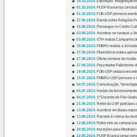
14.10.2024.
Exposição “Imaginação em
01.10.2024.
PUSP-B anuncia conclus
01.10.2024.
FOB-USP promove evento O
27.09.2024.
Evento sobre Relações Pe
16.09.2024.
Prossegue no Centro Cultu
03.09.2024.
Acontece no campus a Sem
03.09.2024.
GTH realiza Campanha de D
30.08.2024.
FMBRU realiza a Jornada 
27.08.2024.
Filarmônica realiza apres
27.08.2024.
Última semana da mostra Aq
27.08.2024.
Peça teatral Palíndromo di
19.08.2024.
FOB-USP sediará encontro
15.07.2024.
FMBRU-USP promove o II 
04.07.2024.
Comunicação, Tecnologia
04.07.2024.
Horário de funcionamento
04.07.2024.
1º Encontro de Pós-Gradu
21.06.2024.
Reitor da USP participou 
13.06.2024.
Acontece em Bauru exposi
13.06.2024.
Parceria é o tema da mostr
12.06.2024.
Reitor veio ao campus para
29.05.2024.
Inscrições para Mestrado
22.05.2024.
PUSP-B lança jornal come