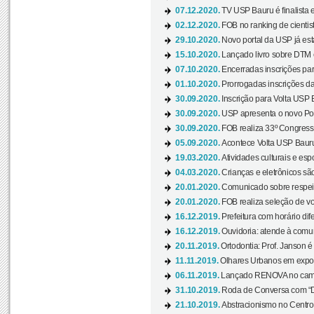
07.12.2020.
TV USP Bauru é finalista em
02.12.2020.
FOB no ranking de cientista
29.10.2020.
Novo portal da USP já está
15.10.2020.
Lançado livro sobre DTM e
07.10.2020.
Encerradas inscrições par
01.10.2020.
Prorrogadas inscrições da
30.09.2020.
Inscrição para Volta USP B
30.09.2020.
USP apresenta o novo Port
30.09.2020.
FOB realiza 33º Congresso
05.09.2020.
Acontece Volta USP Bauru 
19.03.2020.
Atividades culturais e esp
04.03.2020.
Crianças e eletrônicos sã
20.01.2020.
Comunicado sobre respeit
20.01.2020.
FOB realiza seleção de vol
16.12.2019.
Prefeitura com horário dife
16.12.2019.
Ouvidoria: atende à comu
20.11.2019.
Ortodontia: Prof. Janson é
11.11.2019.
Olhares Urbanos em exposi
06.11.2019.
Lançado RENOVA no camp
31.10.2019.
Roda de Conversa com “Di
21.10.2019.
Abstracionismo no Centro 