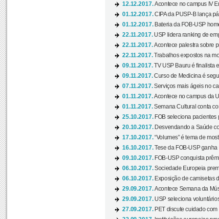
12.12.2017.
Acontece no campus IV En
01.12.2017.
CIPA da PUSP-B lança pág
01.12.2017.
Bateria da FOB-USP homen
22.11.2017.
USP lidera ranking de emp
22.11.2017.
Acontece palestra sobre p
22.11.2017.
Trabalhos expostos na mos
09.11.2017.
TV USP Bauru é finalista em
09.11.2017.
Curso de Medicina é segun
07.11.2017.
Serviços mais ágeis no c
01.11.2017.
Acontece no campus da US
01.11.2017.
Semana Cultural conta co
25.10.2017.
FOB seleciona pacientes p
20.10.2017.
Desvendando a Saúde com
17.10.2017.
“Volumes” é tema de mostr
16.10.2017.
Tese da FOB-USP ganha 
09.10.2017.
FOB-USP conquista prêmio
06.10.2017.
Sociedade Europeia premi
06.10.2017.
Exposição de camisetas d
29.09.2017.
Acontece Semana da Músi
29.09.2017.
USP seleciona voluntários
27.09.2017.
PET discute cuidado com p