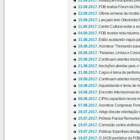
22.09.2017.
Instituições europeias pre
22.09.2017.
FOB realiza Fórum de Dis
22.09.2017.
Última semana da mostra “
15.09.2017.
Lançado livro Ortodontia 
11.09.2017.
Centro Cultural exibe a ex
04.09.2017.
FOB recebe nota máxima d
31.08.2017.
Estão acabando vagas par
28.08.2017.
Acontece “Treinando para 
28.08.2017.
“Palavras, Linhas e Cores
25.08.2017.
Continuam abertas inscriç
21.08.2017.
Inscrições abertas para o 
21.08.2017.
Cegos é tema de performa
18.08.2017.
Continuam abertas inscriç
18.08.2017.
Aquarelando é tema de mos
18.08.2017.
Encontro Internacional de 
08.08.2017.
CIPAs capacitam novos m
07.08.2017.
Acontece Congresso Fonoa
28.07.2017.
Artigo discute orientação 
25.07.2017.
Prótese Parcial Removível
19.07.2017.
Comissão contra violênci
19.07.2017.
Práticas Esportivas divulg
19.07.2017.
O JAOS periódico da FOB d