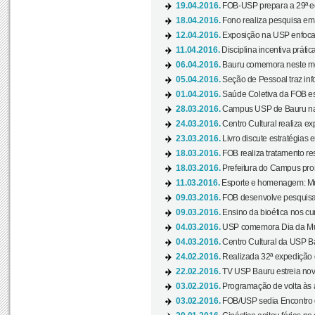
19.04.2016.
FOB-USP prepara a 29ª e
18.04.2016.
Fono realiza pesquisa em m
12.04.2016.
Exposição na USP enfoca u
11.04.2016.
Disciplina incentiva prática
06.04.2016.
Bauru comemora neste mês
05.04.2016.
Seção de Pessoal traz info
01.04.2016.
Saúde Coletiva da FOB es
28.03.2016.
Campus USP de Bauru na l
24.03.2016.
Centro Cultural realiza ex
23.03.2016.
Livro discute estratégias e
18.03.2016.
FOB realiza tratamento res
18.03.2016.
Prefeitura do Campus pro
11.03.2016.
Esporte e homenagem: Mul
09.03.2016.
FOB desenvolve pesquisa 
09.03.2016.
Ensino da bioética nos cu
04.03.2016.
USP comemora Dia da Mulh
04.03.2016.
Centro Cultural da USP Bau
24.02.2016.
Realizada 32ª expedição
22.02.2016.
TV USP Bauru estreia nov
03.02.2016.
Programação de volta às 
03.02.2016.
FOB/USP sedia Encontro de