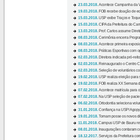
23.03.2018.
Acontece Campanha da V
19.03.2018.
FOB recebe doação de eq
15.03.2018.
USP exibe Traços e Toques
15.03.2018.
CIPA da Prefeitura do Camp
13.03.2018.
Prof. Carlos assume Diret
08.03.2018.
Cerimônia encerra Progra
08.03.2018.
Acontece primeira exposiçã
08.03.2018.
Práticas Esportivas com o
02.03.2018.
Diretora indicada pró-reito
02.03.2018.
Reinaugurado o Centro Cu
02.03.2018.
Seleção de voluntários co
19.02.2018.
USP realiza eleição para 
19.02.2018.
FOB realiza XX Semana d
07.02.2018.
Acontece matrícula para o
07.02.2018.
Na USP seleção de pacie
06.02.2018.
Ortodontia seleciona volun
31.01.2018.
Confiança na USP! Agopya
19.01.2018.
Tomam posse os novos dir
11.01.2018.
Campus USP de Bauru reto
08.01.2018.
Inaugurações contaram com
18.12.2017.
Serviços da Prefeitura com