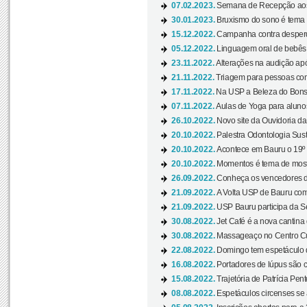
07.02.2023.
Semana de Recepção aos
30.01.2023.
Bruxismo do sono é tema d
15.12.2022.
Campanha contra desperdí
05.12.2022.
Linguagem oral de bebês 
23.11.2022.
Alterações na audição apó
21.11.2022.
Triagem para pessoas com 
17.11.2022.
Na USP a Beleza do Bonsai
07.11.2022.
Aulas de Yoga para aluno
26.10.2022.
Novo site da Ouvidoria d
20.10.2022.
Palestra Odontologia Suste
20.10.2022.
Acontece em Bauru o 19º C
20.10.2022.
Momentos é tema de mostra
26.09.2022.
Conheça os vencedores da
21.09.2022.
A Volta USP de Bauru com
21.09.2022.
USP Bauru participa da S
30.08.2022.
Jet Café é a nova cantina
30.08.2022.
Massageaço no Centro Cul
22.08.2022.
Domingo tem espetáculo d
16.08.2022.
Portadores de lúpus são c
15.08.2022.
Trajetória de Patrícia Pen
08.08.2022.
Espetáculos circenses se