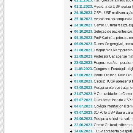
01.11.2023.
Inscrições para Mestrado 
01.11.2023.
Medicina da USP realiza 
26.10.2023.
CBF e USP realizam ação d
25.10.2023.
Aconteceu no campus da 
24.10.2023.
Centro Cultural realiza e
06.10.2023.
Seleção de pacientes para
05.10.2023.
Profª Karin é a primeira m
06.09.2023.
Recessão gengival, como re
23.08.2023.
Fragmentos Atemporais no
22.08.2023.
Professor Canadense minis
22.08.2023.
Fragmentos Atemporais no
11.08.2023.
Congresso Fonoaudiológic
07.08.2023.
Bauru Orofacial Pain Grou
03.08.2023.
Circuito TUSP apresenta t
03.08.2023.
Pesquisa oferece tratamen
21.07.2023.
À Comunidade do Campus
05.07.2023.
Duas pesquisas da USP co
04.07.2023.
Colégio Internacional tem
03.07.2023.
31ª Volta USP Bauru vai a
29.06.2023.
Pesquisa seleciona volunt
22.06.2023.
Centro Cultural exibe mo
14.06.2023.
TUSP apresenta o espetác