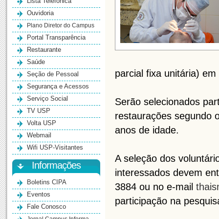
Lista Telefônica
Ouvidoria
Plano Diretor do Campus
Portal Transparência
Restaurante
Saúde
parcial fixa unitária) e
Seção de Pessoal
Segurança e Acessos
Serviço Social
Serão selecionados part
TV USP
restaurações segundo os
Volta USP
anos de idade.
Webmail
Wifi USP-Visitantes
A seleção dos voluntário
Informações
interessados devem ent
Boletins CIPA
3884 ou no e-mail
thai
Eventos
participação na pesquis
Fale Conosco