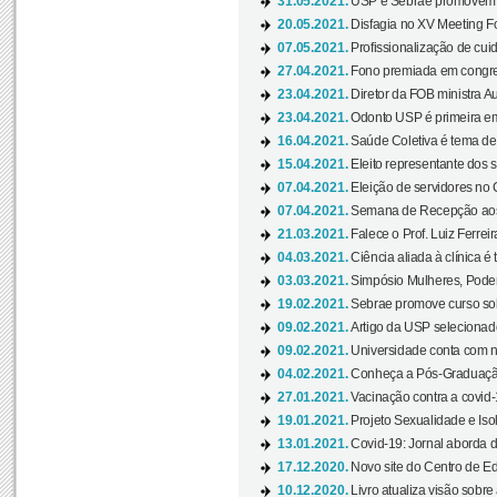
31.05.2021.
USP e Sebrae promovem 
20.05.2021.
Disfagia no XV Meeting F
07.05.2021.
Profissionalização de cuid
27.04.2021.
Fono premiada em congress
23.04.2021.
Diretor da FOB ministra A
23.04.2021.
Odonto USP é primeira em
16.04.2021.
Saúde Coletiva é tema de
15.04.2021.
Eleito representante dos s
07.04.2021.
Eleição de servidores no 
07.04.2021.
Semana de Recepção aos C
21.03.2021.
Falece o Prof. Luiz Ferreir
04.03.2021.
Ciência aliada à clínica é
03.03.2021.
Simpósio Mulheres, Poder
19.02.2021.
Sebrae promove curso sob
09.02.2021.
Artigo da USP selecionado
09.02.2021.
Universidade conta com nov
04.02.2021.
Conheça a Pós-Graduaçã
27.01.2021.
Vacinação contra a covid-
19.01.2021.
Projeto Sexualidade e Iso
13.01.2021.
Covid-19: Jornal aborda d
17.12.2020.
Novo site do Centro de Ed
10.12.2020.
Livro atualiza visão sobre