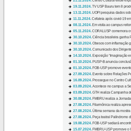
21.11.2024.
Centro Cultural exibe expo
19.11.2024.
TV USP Bauru tem 8 produçõ
13.11.2024.
UOPI pesquisa dados sobre
11.11.2024.
Cefaleia após covid-19 em
08.11.2024.
Em visita ao campus reitor
05.11.2024.
CORALUSP comemora os 8
30.10.2024.
Ciência brasileira ganha 
30.10.2024.
Obesos com inflamação ge
30.10.2024.
Comunicado dos Dirigente
14.10.2024.
Exposição “Imaginação em
01.10.2024.
PUSP-B anuncia conclus
01.10.2024.
FOB-USP promove evento O
27.09.2024.
Evento sobre Relações Pe
16.09.2024.
Prossegue no Centro Cultu
03.09.2024.
Acontece no campus a Sem
03.09.2024.
GTH realiza Campanha de D
30.08.2024.
FMBRU realiza a Jornada 
27.08.2024.
Filarmônica realiza apres
27.08.2024.
Última semana da mostra Aq
27.08.2024.
Peça teatral Palíndromo di
19.08.2024.
FOB-USP sediará encontro
15.07.2024.
FMBRU-USP promove o II 