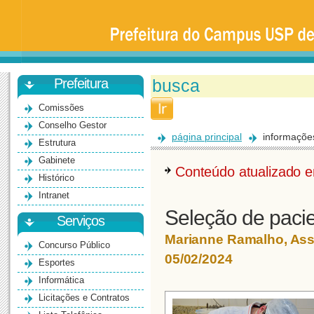
Prefeitura
da
Universidade
de
São
Paulo
-
Bauru
Prefeitura
Comissões
Conselho Gestor
página principal
informaçõe
Estrutura
Gabinete
Conteúdo atualizado
Histórico
Intranet
Seleção de pacie
Serviços
Marianne Ramalho, As
Concurso Público
05/02/2024
Esportes
Informática
Licitações e Contratos