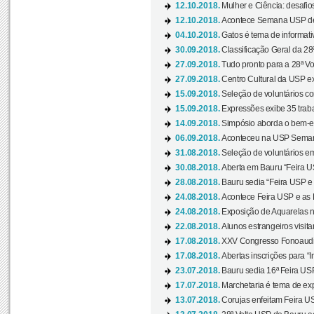
12.10.2018.
Mulher e Ciência: desafios
12.10.2018.
Acontece Semana USP de 
04.10.2018.
Gatos é tema de informativo
30.09.2018.
Classificação Geral da 28
27.09.2018.
Tudo pronto para a 28ª Vo
27.09.2018.
Centro Cultural da USP ex
15.09.2018.
Seleção de voluntários co
15.09.2018.
Expressões exibe 35 traba
14.09.2018.
Simpósio aborda o bem-es
06.09.2018.
Aconteceu na USP Semana 
31.08.2018.
Seleção de voluntários em
30.08.2018.
Aberta em Bauru “Feira US
28.08.2018.
Bauru sedia “Feira USP e as
24.08.2018.
Acontece Feira USP e as Pr
24.08.2018.
Exposição de Aquarelas na
22.08.2018.
Alunos estrangeiros visit
17.08.2018.
XXV Congresso Fonoaudio
17.08.2018.
Abertas inscrições para “In
23.07.2018.
Bauru sedia 16ª Feira USP 
17.07.2018.
Marchetaria é tema de ex
13.07.2018.
Corujas enfeitam Feira USP