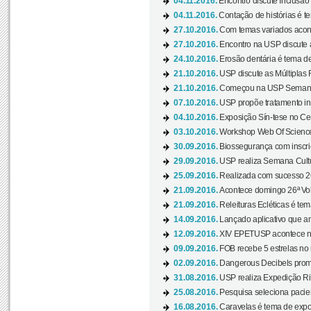
04.11.2016.
Encontro discute Inclusão
04.11.2016.
Contação de histórias é te
27.10.2016.
Com temas variados acont
27.10.2016.
Encontro na USP discute 
24.10.2016.
Erosão dentária é tema de
21.10.2016.
USP discute as Múltiplas 
21.10.2016.
Começou na USP Semana C
07.10.2016.
USP propõe tratamento ino
04.10.2016.
Exposição Sín-tese no Cen
03.10.2016.
Workshop Web Of Science
30.09.2016.
Biossegurança com inscriç
29.09.2016.
USP realiza Semana Cultur
25.09.2016.
Realizada com sucesso 26
21.09.2016.
Acontece domingo 26ª Vol
21.09.2016.
Releituras Ecléticas é tem
14.09.2016.
Lançado aplicativo que a
12.09.2016.
XIV EPETUSP acontece n
09.09.2016.
FOB recebe 5 estrelas no r
02.09.2016.
Dangerous Decibels promo
31.08.2016.
USP realiza Expedição Ri
25.08.2016.
Pesquisa seleciona pacie
16.08.2016.
Caravelas é tema de expo