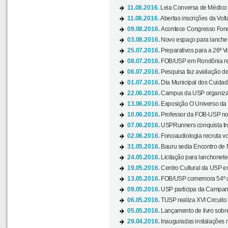
11.08.2016.
Leia Conversa de Médico e 
11.08.2016.
Abertas inscrições da Vol
09.08.2016.
Acontece Congresso Fonoa
03.08.2016.
Novo espaço para lanche 
25.07.2016.
Preparativos para a 26ª V
08.07.2016.
FOB/USP em Rondônia real
06.07.2016.
Pesquisa faz avaliação de
01.07.2016.
Dia Municipal dos Cuidado
22.06.2016.
Campus da USP organiza "
13.06.2016.
Exposição O Universo da C
10.06.2016.
Professor da FOB-USP no
07.06.2016.
USPRunners conquista tro
02.06.2016.
Fonoaudiologia recruta vo
31.05.2016.
Bauru sedia Encontro de M
24.05.2016.
Licitação para lanchonet
19.05.2016.
Centro Cultural da USP ex
13.05.2016.
FOB/USP comemora 54º an
09.05.2016.
USP participa da Campanh
06.05.2016.
TUSP realiza XVI Circuito
05.05.2016.
Lançamento de livro sobr
29.04.2016.
Inauguradas instalações 