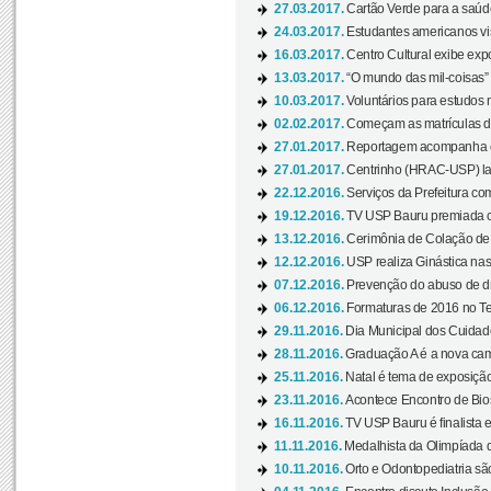
27.03.2017.
Cartão Verde para a saúd
24.03.2017.
Estudantes americanos vis
16.03.2017.
Centro Cultural exibe exp
13.03.2017.
“O mundo das mil-coisas” 
10.03.2017.
Voluntários para estudos n
02.02.2017.
Começam as matrículas 
27.01.2017.
Reportagem acompanha e
27.01.2017.
Centrinho (HRAC-USP) lanç
22.12.2016.
Serviços da Prefeitura com
19.12.2016.
TV USP Bauru premiada c
13.12.2016.
Cerimônia de Colação de
12.12.2016.
USP realiza Ginástica nas
07.12.2016.
Prevenção do abuso de dr
06.12.2016.
Formaturas de 2016 no Te
29.11.2016.
Dia Municipal dos Cuidado
28.11.2016.
Graduação A é a nova cam
25.11.2016.
Natal é tema de exposição 
23.11.2016.
Acontece Encontro de Bios
16.11.2016.
TV USP Bauru é finalista em
11.11.2016.
Medalhista da Olimpíada 
10.11.2016.
Orto e Odontopediatria sã