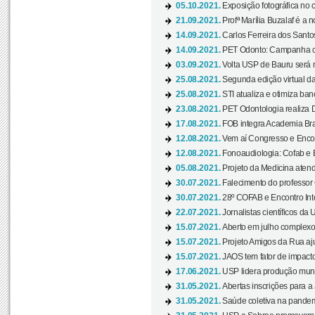
05.10.2021.
Exposição fotográfica no
21.09.2021.
Profª Marília Buzalaf é a no
14.09.2021.
Carlos Ferreira dos Santo
14.09.2021.
PET Odonto: Campanha c
03.09.2021.
Volta USP de Bauru será n
25.08.2021.
Segunda edição virtual da 
25.08.2021.
STI atualiza e otimiza ba
23.08.2021.
PET Odontologia realiza 
17.08.2021.
FOB integra Academia Bras
12.08.2021.
Vem aí Congresso e Encont
12.08.2021.
Fonoaudiologia: Cofab e E
05.08.2021.
Projeto da Medicina atend
30.07.2021.
Falecimento do professor
30.07.2021.
28º COFAB e Encontro Inte
22.07.2021.
Jornalistas científicos d
15.07.2021.
Aberto em julho complexo
15.07.2021.
Projeto Amigos da Rua aj
15.07.2021.
JAOS tem fator de impact
17.06.2021.
USP lidera produção mund
31.05.2021.
Abertas inscrições para a
31.05.2021.
Saúde coletiva na pandemi