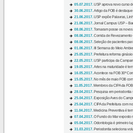
05.07.2017.
USP aprova novo curso de
30.06.2017.
Artigo da FOB é destaque e
21.06.2017.
USP expõe Palavras, Linh
21.06.2017.
Jornal Campus USP – Baur
08.06.2017.
Tomaram posse os novos
08.06.2017.
Corrida de Revezamento 
08.06.2017.
Seleção de pacientes para
01.06.2017.
III Semana do Meio Ambie
25.05.2017.
Prefeitura reforma ginási
22.05.2017.
USP participa da Campanh
19.05.2017.
Artes na maturidade é tem
16.05.2017.
Acontece na FOB 30º Cong
15.05.2017.
No mês de maio FOB com
11.05.2017.
Membros da CIPA da FOB
28.04.2017.
Pesquisa em periodontia s
25.04.2017.
Exposição Aves do Campu
25.04.2017.
CIPA da Prefeitura com no
11.04.2017.
Medicina Preventiva é tem
07.04.2017.
O Fundo do Mar exposto no
05.04.2017.
Odontologia é primeiro lu
31.03.2017.
Periodontia seleciona volu