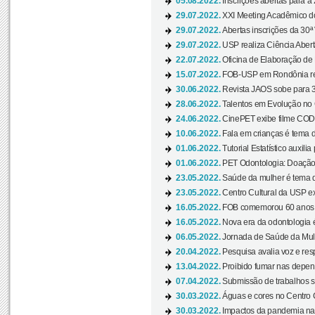
05.08.2022.
Inscrições abertas para a 
29.07.2022.
XXI Meeting Acadêmico do
29.07.2022.
Abertas inscrições da 30ª
29.07.2022.
USP realiza Ciência Abert
22.07.2022.
Oficina de Elaboração de 
15.07.2022.
FOB-USP em Rondônia rea
30.06.2022.
Revista JAOS sobe para 3
28.06.2022.
Talentos em Evolução no C
24.06.2022.
CinePET exibe filme CODA 
10.06.2022.
Fala em crianças é tema d
01.06.2022.
Tutorial Estatístico auxilia
01.06.2022.
PET Odontologia: Doação
23.05.2022.
Saúde da mulher é tema d
23.05.2022.
Centro Cultural da USP ex
16.05.2022.
FOB comemorou 60 anos c
16.05.2022.
Nova era da odontologia é
06.05.2022.
Jornada de Saúde da Mulhe
20.04.2022.
Pesquisa avalia voz e res
13.04.2022.
Proibido fumar nas depen
07.04.2022.
Submissão de trabalhos s
30.03.2022.
Águas e cores no Centro C
30.03.2022.
Impactos da pandemia na 