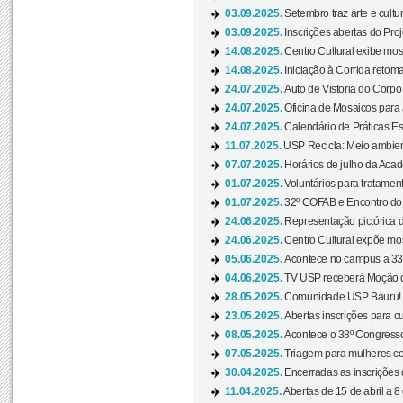
03.09.2025.
Setembro traz arte e cultu
03.09.2025.
Inscrições abertas do Pro
14.08.2025.
Centro Cultural exibe mos
14.08.2025.
Iniciação à Corrida retoma 
24.07.2025.
Auto de Vistoria do Corpo
24.07.2025.
Oficina de Mosaicos para 
24.07.2025.
Calendário de Práticas Esp
11.07.2025.
USP Recicla: Meio ambient
07.07.2025.
Horários de julho da Acad
01.07.2025.
Voluntários para tratament
01.07.2025.
32º COFAB e Encontro do
24.06.2025.
Representação pictórica d
24.06.2025.
Centro Cultural expõe most
05.06.2025.
Acontece no campus a 33ª
04.06.2025.
TV USP receberá Moção d
28.05.2025.
Comunidade USP Bauru! Ve
23.05.2025.
Abertas inscrições para 
08.05.2025.
Acontece o 38º Congresso
07.05.2025.
Triagem para mulheres com
30.04.2025.
Encerradas as inscrições 
11.04.2025.
Abertas de 15 de abril a 8