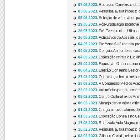
07.06.2023.
Rodas de Conversa sobre
05.06.2023.
Pesquisa avalia impacto d
05.06.2023.
Seleção de voluntários pa
29.05.2023.
Pós-Graduação promove ev
26.05.2023.
Pré-Evento sobre Ultrasso
26.05.2023.
Aplicativos de Acessibilida
04.05.2023.
Profª Andréa é reeleita pr
04.05.2023.
Dengue: Aumento de casos
04.05.2023.
Exposição retrata o Elo ent
25.04.2023.
Exposição O céu tem cor 
06.04.2023.
Eleição Conselho Gestor
27.03.2023.
Odontologia tem o melho
23.03.2023.
V Congresso Médico Acad
23.03.2023.
Voluntários para tratamento
09.03.2023.
Centro Cultural exibe Arte
06.03.2023.
Manejo de via aérea difíci
01.03.2023.
Chegam novos alunos de O
01.03.2023.
Exposição Bonsais no Cent
17.02.2023.
Realizada Aula Magna com 
15.02.2023.
Pesquisa avalia impacto d
08.02.2023.
Gilberto Carlotti, reitor d