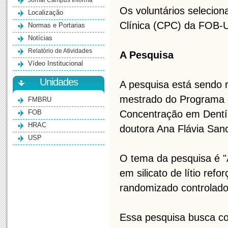
Jornal Campus Informa
Os voluntários selecio
Localização
Clínica (CPC) da FOB-
Normas e Portarias
Notícias
Relatório de Atividades
A Pesquisa
Vídeo Institucional
Unidades
A pesquisa está sendo r
mestrado do Programa d
FMBRU
FOB
Concentração em Dentí
HRAC
doutora Ana Flávia San
USP
O tema da pesquisa é "A
em silicato de lítio re
randomizado controlado
Essa pesquisa busca co