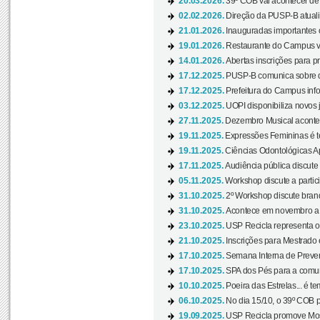
20.03.2026.
39º COB vai acontecer de 
02.02.2026.
Direção da PUSP-B atualiz
21.01.2026.
Inauguradas importantes
19.01.2026.
Restaurante do Campus vol
14.01.2026.
Abertas inscrições para p
17.12.2025.
PUSP-B comunica sobre de
17.12.2025.
Prefeitura do Campus info
03.12.2025.
UOPI disponibiliza novos 
27.11.2025.
Dezembro Musical acontec
19.11.2025.
Expressões Femininas é te
19.11.2025.
Ciências Odontológicas Ap
17.11.2025.
Audiência pública discute
05.11.2025.
Workshop discute a partic
31.10.2025.
2º Workshop discute branq
31.10.2025.
Acontece em novembro a 
23.10.2025.
USP Recicla representa 
21.10.2025.
Inscrições para Mestrado
17.10.2025.
Semana Interna de Preven
17.10.2025.
SPA dos Pés para a comuni
10.10.2025.
Poeira das Estrelas... é t
06.10.2025.
No dia 15/10, o 39º COB 
19.09.2025.
USP Recicla promove Most