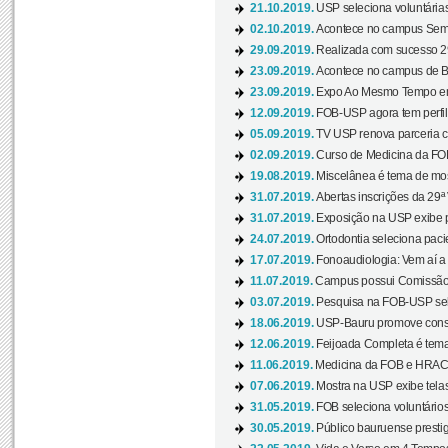
21.10.2019.
USP seleciona voluntária
02.10.2019.
Acontece no campus Seman
29.09.2019.
Realizada com sucesso 29
23.09.2019.
Acontece no campus de Ba
23.09.2019.
Expo Ao Mesmo Tempo em 
12.09.2019.
FOB-USP agora tem perfil 
05.09.2019.
TV USP renova parceria c
02.09.2019.
Curso de Medicina da FOB
19.08.2019.
Miscelânea é tema de mos
31.07.2019.
Abertas inscrições da 29ª
31.07.2019.
Exposição na USP exibe pa
24.07.2019.
Ortodontia seleciona pacie
17.07.2019.
Fonoaudiologia: Vem aí a 
11.07.2019.
Campus possui Comissão 
03.07.2019.
Pesquisa na FOB-USP sele
18.06.2019.
USP-Bauru promove consci
12.06.2019.
Feijoada Completa é tema
11.06.2019.
Medicina da FOB e HRAC 
07.06.2019.
Mostra na USP exibe telas 
31.05.2019.
FOB seleciona voluntário
30.05.2019.
Público bauruense prestig