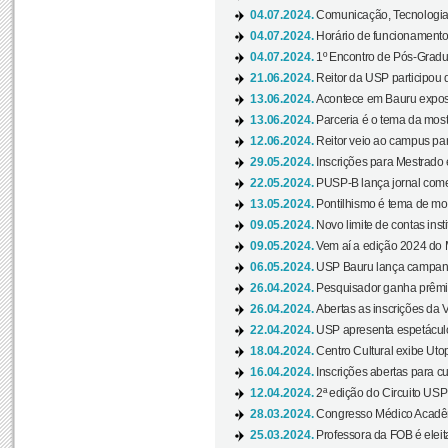
04.07.2024.
Comunicação, Tecnologia
04.07.2024.
Horário de funcionamento
04.07.2024.
1º Encontro de Pós-Gradu
21.06.2024.
Reitor da USP participou 
13.06.2024.
Acontece em Bauru exposi
13.06.2024.
Parceria é o tema da mostr
12.06.2024.
Reitor veio ao campus para
29.05.2024.
Inscrições para Mestrado
22.05.2024.
PUSP-B lança jornal come
13.05.2024.
Pontilhismo é tema de most
09.05.2024.
Novo limite de contas ins
09.05.2024.
Vem aí a edição 2024 do 
06.05.2024.
USP Bauru lança campanha
26.04.2024.
Pesquisador ganha prêmio 
26.04.2024.
Abertas as inscrições da 
22.04.2024.
USP apresenta espetáculo
18.04.2024.
Centro Cultural exibe Utop
16.04.2024.
Inscrições abertas para 
12.04.2024.
2ª edição do Circuito USP
28.03.2024.
Congresso Médico Acadêm
25.03.2024.
Professora da FOB é eleita