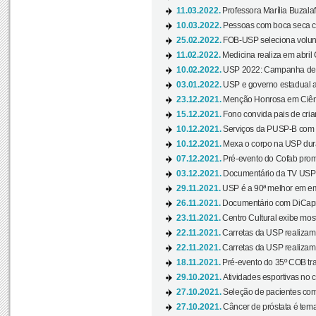
11.03.2022.
Professora Marília Buzalaf
10.03.2022.
Pessoas com boca seca co
25.02.2022.
FOB-USP seleciona voluntá
11.02.2022.
Medicina realiza em abril
10.02.2022.
USP 2022: Campanha de 
03.01.2022.
USP e governo estadual a
23.12.2021.
Menção Honrosa em Ciênc
15.12.2021.
Fono convida pais de cria
10.12.2021.
Serviços da PUSP-B com in
10.12.2021.
Mexa o corpo na USP duran
07.12.2021.
Pré-evento do Cofab prom
03.12.2021.
Documentário da TV USP 
29.11.2021.
USP é a 90ª melhor em em
26.11.2021.
Documentário com DiCaprio
23.11.2021.
Centro Cultural exibe most
22.11.2021.
Carretas da USP realizam
22.11.2021.
Carretas da USP realizam
18.11.2021.
Pré-evento do 35º COB tra
29.10.2021.
Atividades esportivas no 
27.10.2021.
Seleção de pacientes com
27.10.2021.
Câncer de próstata é tema