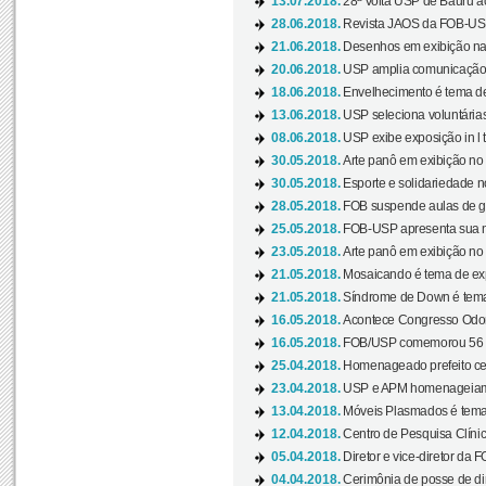
13.07.2018.
28ª Volta USP de Bauru a
28.06.2018.
Revista JAOS da FOB-USP
21.06.2018.
Desenhos em exibição na 
20.06.2018.
USP amplia comunicação 
18.06.2018.
Envelhecimento é tema de
13.06.2018.
USP seleciona voluntárias 
08.06.2018.
USP exibe exposição in l t
30.05.2018.
Arte panô em exibição no C
30.05.2018.
Esporte e solidariedade 
28.05.2018.
FOB suspende aulas de gr
25.05.2018.
FOB-USP apresenta sua no
23.05.2018.
Arte panô em exibição no C
21.05.2018.
Mosaicando é tema de ex
21.05.2018.
Síndrome de Down é tema
16.05.2018.
Acontece Congresso Odont
16.05.2018.
FOB/USP comemorou 56 a
25.04.2018.
Homenageado prefeito ces
23.04.2018.
USP e APM homenageiam D
13.04.2018.
Móveis Plasmados é tema 
12.04.2018.
Centro de Pesquisa Clíni
05.04.2018.
Diretor e vice-diretor da 
04.04.2018.
Cerimônia de posse de dir