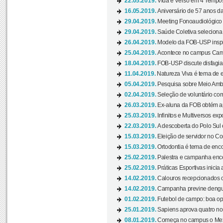
22.05.2019.
Vida e Verso em 4 Tempos
16.05.2019.
Aniversário de 57 anos d
29.04.2019.
Meeting Fonoaudiológico d
29.04.2019.
Saúde Coletiva seleciona 
26.04.2019.
Modelo da FOB-USP inspir
25.04.2019.
Acontece no campus Cam
18.04.2019.
FOB-USP discute disfagia 
11.04.2019.
Natureza Viva é tema de 
05.04.2019.
Pesquisa sobre Meio Ambi
02.04.2019.
Seleção de voluntário com
26.03.2019.
Ex-aluna da FOB obtém a
25.03.2019.
Infinitos e Multiversos ex
22.03.2019.
A descoberta do Polo Sul
15.03.2019.
Eleição de servidor no Co
15.03.2019.
Ortodontia é tema de encon
25.02.2019.
Palestra e campanha ence
25.02.2019.
Práticas Esportivas inicia 
14.02.2019.
Calouros recepcionados 
14.02.2019.
Campanha previne dengue
01.02.2019.
Futebol de campo: boa opçã
25.01.2019.
Sapiens aprova quatro no v
08.01.2019.
Começa no campus o Mexa