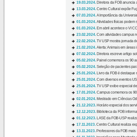
19.03.2024.
Diretora da FOB anuncia 
13.03.2024.
Centro Cultural expõe Fug
07.03.2024.
A Importância da Universi
01.03.2024.
Atividades físicas podem 
01.03.2024.
Em abril acontece o VI C
23.02.2024.
Com atividades campus re
22.02.2024.
TV USP mostra jornada de
21.02.2024.
Alerta: Animais em áreas 
07.02.2024.
Diretora escreve artigo s
05.02.2024.
Painel comemora os 90 an
05.02.2024.
Seleção de pacientes para
25.01.2024.
Livro da FOB é destaque 
25.01.2024.
Com diversos eventos US
25.01.2024.
TV USP exibe especial de
17.01.2024.
Campus comemora os 90 
02.01.2024.
Mestrado em Ciências Odo
21.12.2023.
Horário especial dos servi
12.12.2023.
Biblioteca da FOB informa
01.12.2023.
LASE da FOB-USP realiza 
17.11.2023.
Centro Cultural realiza ex
13.11.2023.
Professores da FOB mais i