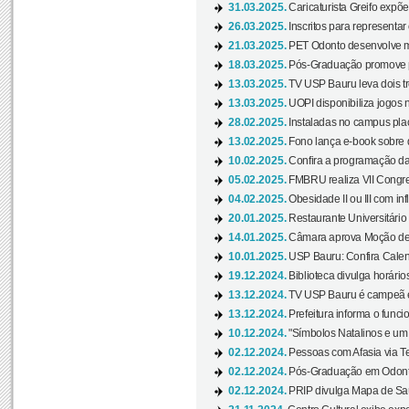
31.03.2025.
Caricaturista Greifo expõ
26.03.2025.
Inscritos para representa
21.03.2025.
PET Odonto desenvolve ma
18.03.2025.
Pós-Graduação promove pal
13.03.2025.
TV USP Bauru leva dois tr
13.03.2025.
UOPI disponibiliza jogos 
28.02.2025.
Instaladas no campus pla
13.02.2025.
Fono lança e-book sobre de
10.02.2025.
Confira a programação d
05.02.2025.
FMBRU realiza VII Congr
04.02.2025.
Obesidade II ou III com i
20.01.2025.
Restaurante Universitário
14.01.2025.
Câmara aprova Moção de 
10.01.2025.
USP Bauru: Confira Calend
19.12.2024.
Biblioteca divulga horári
13.12.2024.
TV USP Bauru é campeã em 
13.12.2024.
Prefeitura informa o funci
10.12.2024.
"Símbolos Natalinos e um N
02.12.2024.
Pessoas com Afasia via Te
02.12.2024.
Pós-Graduação em Odonto
02.12.2024.
PRIP divulga Mapa de Saú