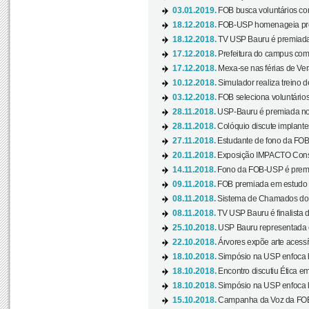
03.01.2019.
FOB busca voluntários com
18.12.2018.
FOB-USP homenageia prof
18.12.2018.
TV USP Bauru é premiada 
17.12.2018.
Prefeitura do campus com h
17.12.2018.
Mexa-se nas férias de Ver
10.12.2018.
Simulador realiza treino d
03.12.2018.
FOB seleciona voluntário
28.11.2018.
USP-Bauru é premiada no 
28.11.2018.
Colóquio discute implantes
27.11.2018.
Estudante de fono da FOB
20.11.2018.
Exposição IMPACTO Consc
14.11.2018.
Fono da FOB-USP é premia
09.11.2018.
FOB premiada em estudo s
08.11.2018.
Sistema de Chamados do c
08.11.2018.
TV USP Bauru é finalista d
25.10.2018.
USP Bauru representada 
22.10.2018.
Árvores expõe arte acessí
18.10.2018.
Simpósio na USP enfoca b
18.10.2018.
Encontro discutiu Ética e
18.10.2018.
Simpósio na USP enfoca b
15.10.2018.
Campanha da Voz da FOB-