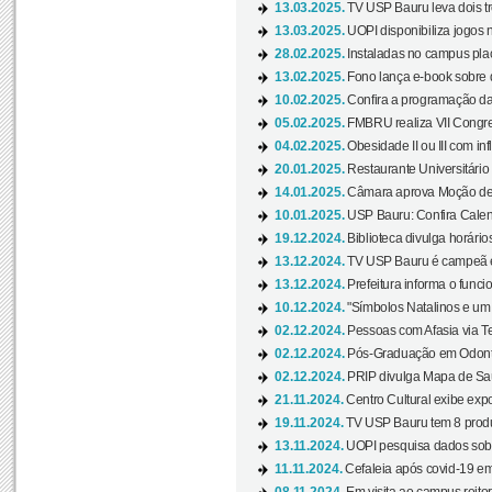
13.03.2025.
TV USP Bauru leva dois tr
13.03.2025.
UOPI disponibiliza jogos 
28.02.2025.
Instaladas no campus pla
13.02.2025.
Fono lança e-book sobre de
10.02.2025.
Confira a programação d
05.02.2025.
FMBRU realiza VII Congr
04.02.2025.
Obesidade II ou III com i
20.01.2025.
Restaurante Universitário
14.01.2025.
Câmara aprova Moção de 
10.01.2025.
USP Bauru: Confira Calend
19.12.2024.
Biblioteca divulga horári
13.12.2024.
TV USP Bauru é campeã em 
13.12.2024.
Prefeitura informa o funci
10.12.2024.
"Símbolos Natalinos e um N
02.12.2024.
Pessoas com Afasia via Te
02.12.2024.
Pós-Graduação em Odonto
02.12.2024.
PRIP divulga Mapa de Saú
21.11.2024.
Centro Cultural exibe expo
19.11.2024.
TV USP Bauru tem 8 produçõ
13.11.2024.
UOPI pesquisa dados sobre
11.11.2024.
Cefaleia após covid-19 em