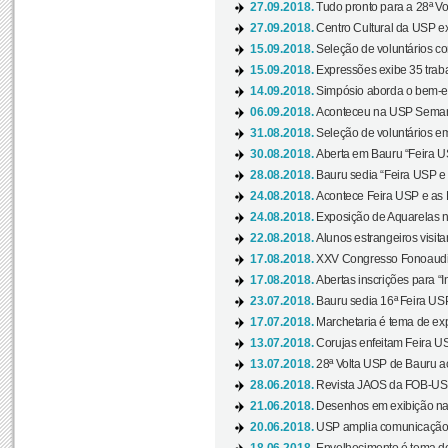
27.09.2018.
Tudo pronto para a 28ª Vo
27.09.2018.
Centro Cultural da USP ex
15.09.2018.
Seleção de voluntários co
15.09.2018.
Expressões exibe 35 traba
14.09.2018.
Simpósio aborda o bem-es
06.09.2018.
Aconteceu na USP Semana 
31.08.2018.
Seleção de voluntários em
30.08.2018.
Aberta em Bauru “Feira US
28.08.2018.
Bauru sedia “Feira USP e as
24.08.2018.
Acontece Feira USP e as Pr
24.08.2018.
Exposição de Aquarelas na
22.08.2018.
Alunos estrangeiros visit
17.08.2018.
XXV Congresso Fonoaudio
17.08.2018.
Abertas inscrições para “In
23.07.2018.
Bauru sedia 16ª Feira USP 
17.07.2018.
Marchetaria é tema de ex
13.07.2018.
Corujas enfeitam Feira USP
13.07.2018.
28ª Volta USP de Bauru a
28.06.2018.
Revista JAOS da FOB-USP
21.06.2018.
Desenhos em exibição na 
20.06.2018.
USP amplia comunicação 