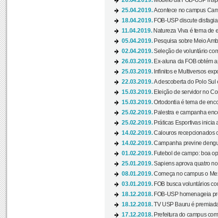
26.04.2019.
Modelo da FOB-USP inspir
25.04.2019.
Acontece no campus Cam
18.04.2019.
FOB-USP discute disfagia 
11.04.2019.
Natureza Viva é tema de 
05.04.2019.
Pesquisa sobre Meio Ambi
02.04.2019.
Seleção de voluntário com
26.03.2019.
Ex-aluna da FOB obtém a
25.03.2019.
Infinitos e Multiversos ex
22.03.2019.
A descoberta do Polo Sul
15.03.2019.
Eleição de servidor no Co
15.03.2019.
Ortodontia é tema de encon
25.02.2019.
Palestra e campanha ence
25.02.2019.
Práticas Esportivas inicia 
14.02.2019.
Calouros recepcionados 
14.02.2019.
Campanha previne dengue
01.02.2019.
Futebol de campo: boa opçã
25.01.2019.
Sapiens aprova quatro no v
08.01.2019.
Começa no campus o Mexa
03.01.2019.
FOB busca voluntários com
18.12.2018.
FOB-USP homenageia prof
18.12.2018.
TV USP Bauru é premiada 
17.12.2018.
Prefeitura do campus com h