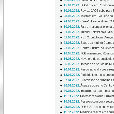
22.07.2022.
Oficina de Elaboração de 
15.07.2022.
FOB-USP em Rondônia rea
30.06.2022.
Revista JAOS sobe para 3
28.06.2022.
Talentos em Evolução no C
24.06.2022.
CinePET exibe filme CODA 
10.06.2022.
Fala em crianças é tema d
01.06.2022.
Tutorial Estatístico auxilia
01.06.2022.
PET Odontologia: Doação
23.05.2022.
Saúde da mulher é tema d
23.05.2022.
Centro Cultural da USP ex
16.05.2022.
FOB comemorou 60 anos c
16.05.2022.
Nova era da odontologia é
06.05.2022.
Jornada de Saúde da Mulhe
20.04.2022.
Pesquisa avalia voz e res
13.04.2022.
Proibido fumar nas depen
07.04.2022.
Submissão de trabalhos s
30.03.2022.
Águas e cores no Centro C
30.03.2022.
Impactos da pandemia na 
11.03.2022.
Professora Marília Buzalaf
10.03.2022.
Pessoas com boca seca co
25.02.2022.
FOB-USP seleciona voluntá
11.02.2022.
Medicina realiza em abril