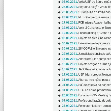
03.09.2021.
Volta USP de Bauru será n
25.08.2021.
Segunda edição virtual da 
25.08.2021.
STI atualiza e otimiza ba
23.08.2021.
PET Odontologia realiza 
17.08.2021.
FOB integra Academia Bras
12.08.2021.
Vem aí Congresso e Encont
12.08.2021.
Fonoaudiologia: Cofab e E
05.08.2021.
Projeto da Medicina atend
30.07.2021.
Falecimento do professor
30.07.2021.
28º COFAB e Encontro Inte
22.07.2021.
Jornalistas científicos d
15.07.2021.
Aberto em julho complexo
15.07.2021.
Projeto Amigos da Rua aj
15.07.2021.
JAOS tem fator de impact
17.06.2021.
USP lidera produção mund
31.05.2021.
Abertas inscrições para a
31.05.2021.
Saúde coletiva na pandemi
31.05.2021.
USP e Sebrae promovem 
20.05.2021.
Disfagia no XV Meeting F
07.05.2021.
Profissionalização de cuid
27.04.2021.
Fono premiada em congress