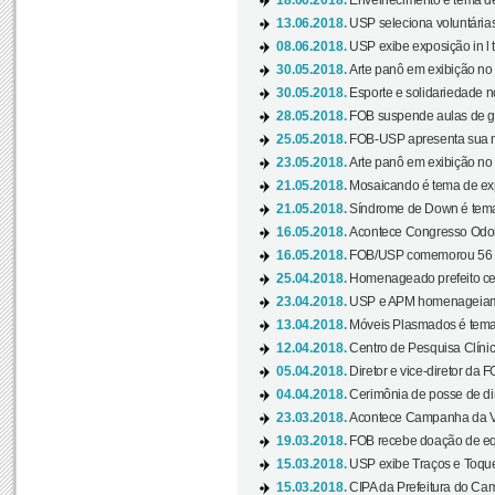
18.06.2018.
Envelhecimento é tema de
13.06.2018.
USP seleciona voluntárias 
08.06.2018.
USP exibe exposição in l t
30.05.2018.
Arte panô em exibição no C
30.05.2018.
Esporte e solidariedade 
28.05.2018.
FOB suspende aulas de gr
25.05.2018.
FOB-USP apresenta sua no
23.05.2018.
Arte panô em exibição no C
21.05.2018.
Mosaicando é tema de ex
21.05.2018.
Síndrome de Down é tema
16.05.2018.
Acontece Congresso Odont
16.05.2018.
FOB/USP comemorou 56 a
25.04.2018.
Homenageado prefeito ces
23.04.2018.
USP e APM homenageiam D
13.04.2018.
Móveis Plasmados é tema 
12.04.2018.
Centro de Pesquisa Clíni
05.04.2018.
Diretor e vice-diretor da 
04.04.2018.
Cerimônia de posse de dir
23.03.2018.
Acontece Campanha da V
19.03.2018.
FOB recebe doação de eq
15.03.2018.
USP exibe Traços e Toques
15.03.2018.
CIPA da Prefeitura do Camp