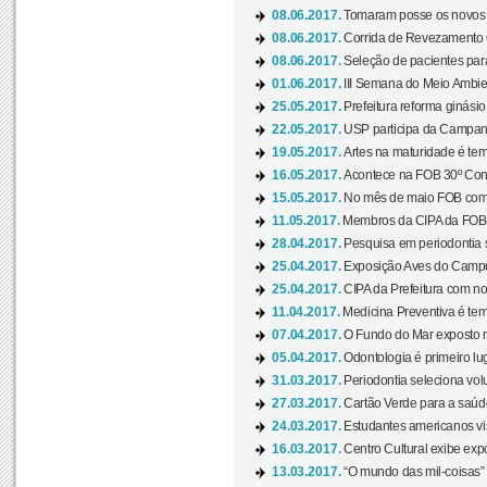
08.06.2017.
Tomaram posse os novos
08.06.2017.
Corrida de Revezamento 
08.06.2017.
Seleção de pacientes para
01.06.2017.
III Semana do Meio Ambie
25.05.2017.
Prefeitura reforma ginási
22.05.2017.
USP participa da Campanh
19.05.2017.
Artes na maturidade é tem
16.05.2017.
Acontece na FOB 30º Cong
15.05.2017.
No mês de maio FOB com
11.05.2017.
Membros da CIPA da FOB
28.04.2017.
Pesquisa em periodontia s
25.04.2017.
Exposição Aves do Campu
25.04.2017.
CIPA da Prefeitura com no
11.04.2017.
Medicina Preventiva é tem
07.04.2017.
O Fundo do Mar exposto no
05.04.2017.
Odontologia é primeiro lu
31.03.2017.
Periodontia seleciona volu
27.03.2017.
Cartão Verde para a saúd
24.03.2017.
Estudantes americanos vis
16.03.2017.
Centro Cultural exibe exp
13.03.2017.
“O mundo das mil-coisas” 