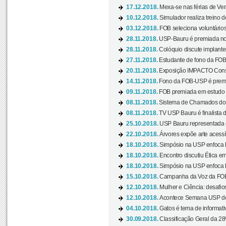
17.12.2018.
Mexa-se nas férias de Ver
10.12.2018.
Simulador realiza treino d
03.12.2018.
FOB seleciona voluntário
28.11.2018.
USP-Bauru é premiada no 
28.11.2018.
Colóquio discute implantes
27.11.2018.
Estudante de fono da FOB
20.11.2018.
Exposição IMPACTO Consc
14.11.2018.
Fono da FOB-USP é premia
09.11.2018.
FOB premiada em estudo s
08.11.2018.
Sistema de Chamados do c
08.11.2018.
TV USP Bauru é finalista d
25.10.2018.
USP Bauru representada 
22.10.2018.
Árvores expõe arte acessí
18.10.2018.
Simpósio na USP enfoca b
18.10.2018.
Encontro discutiu Ética e
18.10.2018.
Simpósio na USP enfoca b
15.10.2018.
Campanha da Voz da FOB-
12.10.2018.
Mulher e Ciência: desafios
12.10.2018.
Acontece Semana USP de 
04.10.2018.
Gatos é tema de informativo
30.09.2018.
Classificação Geral da 28