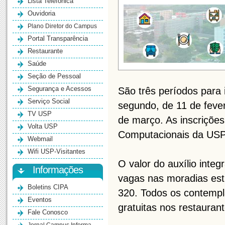
Lista Telefônica
Ouvidoria
Plano Diretor do Campus
Portal Transparência
Restaurante
Saúde
Seção de Pessoal
Segurança e Acessos
São três períodos para i
Serviço Social
segundo, de 11 de fever
TV USP
de março. As inscrições
Volta USP
Computacionais da USP
Webmail
Wifi USP-Visitantes
O valor do auxílio inte
Informações
vagas nas moradias estu
Boletins CIPA
320. Todos os contempl
Eventos
gratuitas nos restaurant
Fale Conosco