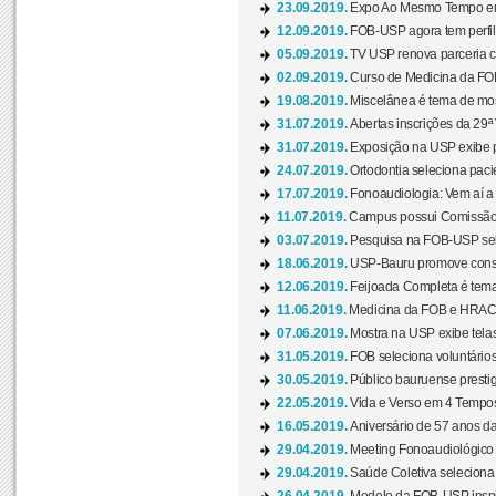
23.09.2019.
Expo Ao Mesmo Tempo em 
12.09.2019.
FOB-USP agora tem perfil 
05.09.2019.
TV USP renova parceria c
02.09.2019.
Curso de Medicina da FOB
19.08.2019.
Miscelânea é tema de mos
31.07.2019.
Abertas inscrições da 29ª
31.07.2019.
Exposição na USP exibe pa
24.07.2019.
Ortodontia seleciona pacie
17.07.2019.
Fonoaudiologia: Vem aí a 
11.07.2019.
Campus possui Comissão 
03.07.2019.
Pesquisa na FOB-USP sele
18.06.2019.
USP-Bauru promove consci
12.06.2019.
Feijoada Completa é tema
11.06.2019.
Medicina da FOB e HRAC 
07.06.2019.
Mostra na USP exibe telas 
31.05.2019.
FOB seleciona voluntário
30.05.2019.
Público bauruense prestig
22.05.2019.
Vida e Verso em 4 Tempos
16.05.2019.
Aniversário de 57 anos d
29.04.2019.
Meeting Fonoaudiológico d
29.04.2019.
Saúde Coletiva seleciona 