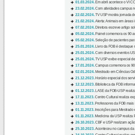
01.03.2024.
Em abril acontece o VI C
23.02.2024.
Com atividades campus re
22.02.2024.
TV USP mostra jornada de
21.02.2024.
Alerta: Animais em áreas 
07.02.2024.
Diretora escreve artigo s
05.02.2024.
Painel comemora os 90 an
05.02.2024.
Seleção de pacientes para
25.01.2024.
Livro da FOB é destaque 
25.01.2024.
Com diversos eventos US
25.01.2024.
TV USP exibe especial de
17.01.2024.
Campus comemora os 90 
02.01.2024.
Mestrado em Ciências Odo
21.12.2023.
Horário especial dos servi
12.12.2023.
Biblioteca da FOB informa
01.12.2023.
LASE da FOB-USP realiza 
17.11.2023.
Centro Cultural realiza ex
13.11.2023.
Professores da FOB mais i
01.11.2023.
Inscrições para Mestrado 
01.11.2023.
Medicina da USP realiza 
26.10.2023.
CBF e USP realizam ação d
25.10.2023.
Aconteceu no campus da 