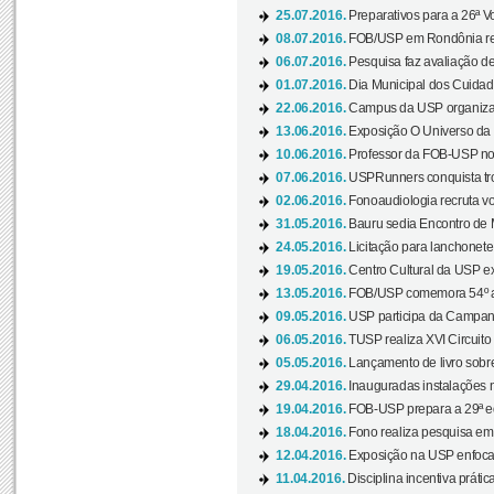
25.07.2016.
Preparativos para a 26ª V
08.07.2016.
FOB/USP em Rondônia real
06.07.2016.
Pesquisa faz avaliação de
01.07.2016.
Dia Municipal dos Cuidado
22.06.2016.
Campus da USP organiza "
13.06.2016.
Exposição O Universo da C
10.06.2016.
Professor da FOB-USP no
07.06.2016.
USPRunners conquista tro
02.06.2016.
Fonoaudiologia recruta vo
31.05.2016.
Bauru sedia Encontro de M
24.05.2016.
Licitação para lanchonet
19.05.2016.
Centro Cultural da USP ex
13.05.2016.
FOB/USP comemora 54º an
09.05.2016.
USP participa da Campanh
06.05.2016.
TUSP realiza XVI Circuito
05.05.2016.
Lançamento de livro sobr
29.04.2016.
Inauguradas instalações 
19.04.2016.
FOB-USP prepara a 29ª e
18.04.2016.
Fono realiza pesquisa em m
12.04.2016.
Exposição na USP enfoca u
11.04.2016.
Disciplina incentiva prática