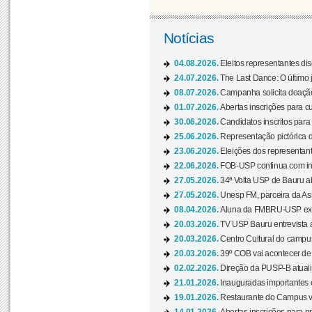
Notícias
04.08.2026.
Eleitos representantes di
24.07.2026.
The Last Dance: O últim
08.07.2026.
Campanha solicita doação 
01.07.2026.
Abertas inscrições para c
30.06.2026.
Candidatos inscritos para 
25.06.2026.
Representação pictórica da
23.06.2026.
Eleições dos representant
22.06.2026.
FOB-USP continua com ins
27.05.2026.
34ª Volta USP de Bauru a
27.05.2026.
Unesp FM, parceira da As
08.04.2026.
Aluna da FMBRU-USP expõe
20.03.2026.
TV USP Bauru entrevista a
20.03.2026.
Centro Cultural do campus
20.03.2026.
39º COB vai acontecer de 
02.02.2026.
Direção da PUSP-B atualiz
21.01.2026.
Inauguradas importantes
19.01.2026.
Restaurante do Campus vol