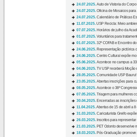
24.07.2025.
Auto de Vistoria do Corpo
24.07.2025.
Oficina de Mosaicos para 
24.07.2025.
Calendário de Práticas Esp
11.07.2025.
USP Recicla: Meio ambient
07.07.2025.
Horários de julho da Acad
01.07.2025.
Voluntários para tratament
01.07.2025.
32º COFAB e Encontro do
24.06.2025.
Representação pictórica d
24.06.2025.
Centro Cultural expõe most
05.06.2025.
Acontece no campus a 33ª
04.06.2025.
TV USP receberá Moção d
28.05.2025.
Comunidade USP Bauru! Ve
23.05.2025.
Abertas inscrições para 
08.05.2025.
Acontece o 38º Congresso
07.05.2025.
Triagem para mulheres com
30.04.2025.
Encerradas as inscrições 
11.04.2025.
Abertas de 15 de abril a 8
31.03.2025.
Caricaturista Greifo expõ
26.03.2025.
Inscritos para representa
21.03.2025.
PET Odonto desenvolve ma
18.03.2025.
Pós-Graduação promove pal