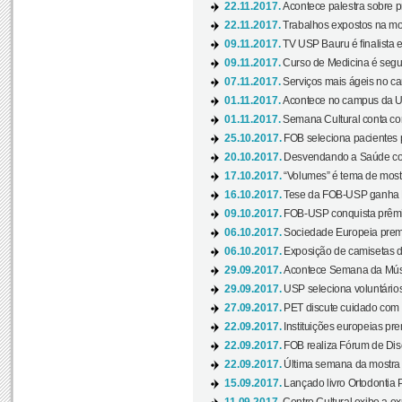
22.11.2017.
Acontece palestra sobre p
22.11.2017.
Trabalhos expostos na mos
09.11.2017.
TV USP Bauru é finalista em
09.11.2017.
Curso de Medicina é segun
07.11.2017.
Serviços mais ágeis no c
01.11.2017.
Acontece no campus da US
01.11.2017.
Semana Cultural conta co
25.10.2017.
FOB seleciona pacientes p
20.10.2017.
Desvendando a Saúde com
17.10.2017.
“Volumes” é tema de mostr
16.10.2017.
Tese da FOB-USP ganha 
09.10.2017.
FOB-USP conquista prêmio
06.10.2017.
Sociedade Europeia premi
06.10.2017.
Exposição de camisetas d
29.09.2017.
Acontece Semana da Músi
29.09.2017.
USP seleciona voluntários
27.09.2017.
PET discute cuidado com p
22.09.2017.
Instituições europeias pre
22.09.2017.
FOB realiza Fórum de Dis
22.09.2017.
Última semana da mostra “
15.09.2017.
Lançado livro Ortodontia 