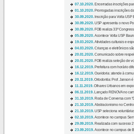
07.10.2020.
Encerradas inscrições par
01.10.2020.
Prorrogadas inscrições da
30.09.2020.
Inscrição para Volta USP B
30.09.2020.
USP apresenta o novo Port
30.09.2020.
FOB realiza 33º Congresso
05.09.2020.
Acontece Volta USP Bauru 
19.03.2020.
Atividades culturais e esp
04.03.2020.
Crianças e eletrônicos sã
20.01.2020.
Comunicado sobre respeit
20.01.2020.
FOB realiza seleção de vol
16.12.2019.
Prefeitura com horário dife
16.12.2019.
Ouvidoria: atende à comu
20.11.2019.
Ortodontia: Prof. Janson é
11.11.2019.
Olhares Urbanos em exposi
06.11.2019.
Lançado RENOVA no camp
31.10.2019.
Roda de Conversa com “Di
21.10.2019.
Abstracionismo no Centro 
21.10.2019.
USP seleciona voluntária
02.10.2019.
Acontece no campus Seman
29.09.2019.
Realizada com sucesso 29
23.09.2019.
Acontece no campus de Ba