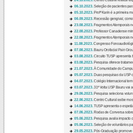
24.10.2023.
Centro Cultural realiza e
06.10.2023.
Seleção de pacientes para
05.10.2023.
Profª Karin é a primeira m
06.09.2023.
Recessão gengival, como re
23.08.2023.
Fragmentos Atemporais no
22.08.2023.
Professor Canadense minis
22.08.2023.
Fragmentos Atemporais no
11.08.2023.
Congresso Fonoaudiológic
07.08.2023.
Bauru Orofacial Pain Grou
03.08.2023.
Circuito TUSP apresenta t
03.08.2023.
Pesquisa oferece tratamen
21.07.2023.
À Comunidade do Campus
05.07.2023.
Duas pesquisas da USP co
04.07.2023.
Colégio Internacional tem
03.07.2023.
31ª Volta USP Bauru vai a
29.06.2023.
Pesquisa seleciona volunt
22.06.2023.
Centro Cultural exibe mo
14.06.2023.
TUSP apresenta o espetác
07.06.2023.
Rodas de Conversa sobre
05.06.2023.
Pesquisa avalia impacto d
05.06.2023.
Seleção de voluntários pa
29.05.2023.
Pós-Graduação promove ev