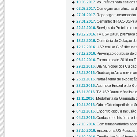
10.03.2017.
Voluntários para estudos n
02.02.2017.
Começam as matrículas 
27.01.2017.
Reportagem acompanha e
27.01.2017.
Centrinho (HRAC-USP) lanç
22.12.2016.
Serviços da Prefeitura com
19.12.2016.
TV USP Bauru premiada c
13.12.2016.
Cerimônia de Colação de
12.12.2016.
USP realiza Ginástica nas
07.12.2016.
Prevenção do abuso de dr
06.12.2016.
Formaturas de 2016 no Te
29.11.2016.
Dia Municipal dos Cuidado
28.11.2016.
Graduação A é a nova cam
25.11.2016.
Natal é tema de exposição 
23.11.2016.
Acontece Encontro de Bios
16.11.2016.
TV USP Bauru é finalista em
11.11.2016.
Medalhista da Olimpíada 
10.11.2016.
Orto e Odontopediatria sã
04.11.2016.
Encontro discute Inclusão
04.11.2016.
Contação de histórias é te
27.10.2016.
Com temas variados acont
27.10.2016.
Encontro na USP discute 