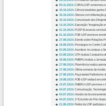
08.11.2024.
Em visita ao campus reitor
05.11.2024.
CORALUSP comemora os 8
30.10.2024.
Ciência brasileira ganha 
30.10.2024.
Obesos com inflamação ge
30.10.2024.
Comunicado dos Dirigente
14.10.2024.
Exposição “Imaginação em
01.10.2024.
PUSP-B anuncia conclus
01.10.2024.
FOB-USP promove evento O
27.09.2024.
Evento sobre Relações Pe
16.09.2024.
Prossegue no Centro Cultu
03.09.2024.
Acontece no campus a Sem
03.09.2024.
GTH realiza Campanha de D
30.08.2024.
FMBRU realiza a Jornada 
27.08.2024.
Filarmônica realiza apres
27.08.2024.
Última semana da mostra Aq
27.08.2024.
Peça teatral Palíndromo di
19.08.2024.
FOB-USP sediará encontro
15.07.2024.
FMBRU-USP promove o II 
04.07.2024.
Comunicação, Tecnologia
04.07.2024.
Horário de funcionamento
04.07.2024.
1º Encontro de Pós-Gradu
21.06.2024.
Reitor da USP participou 