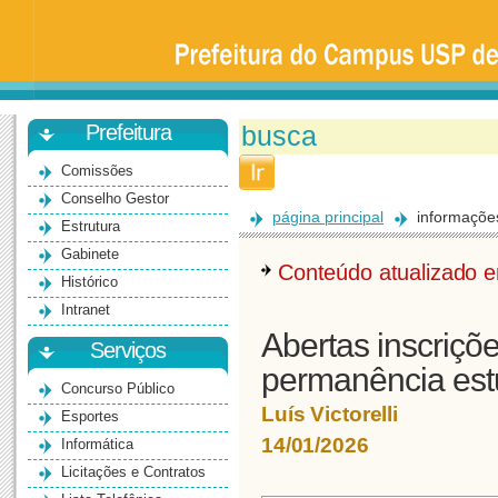
Prefeitura
da
Universidade
de
São
Paulo
-
Bauru
Prefeitura
Comissões
Conselho Gestor
página principal
informaçõe
Estrutura
Gabinete
Conteúdo atualizado
Histórico
Intranet
Abertas inscriçõ
Serviços
permanência estu
Concurso Público
Luís Victorelli
Esportes
14/01/2026
Informática
Licitações e Contratos