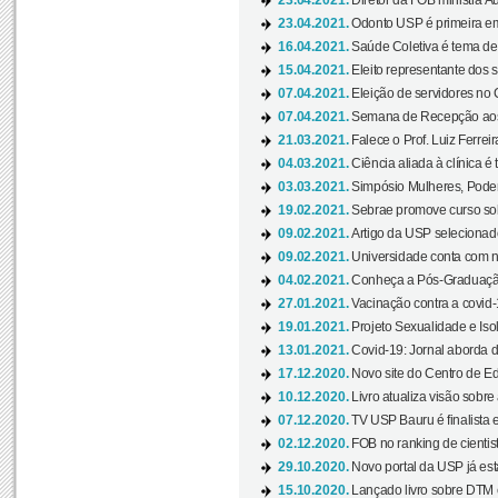
23.04.2021.
Diretor da FOB ministra A
23.04.2021.
Odonto USP é primeira em
16.04.2021.
Saúde Coletiva é tema de
15.04.2021.
Eleito representante dos s
07.04.2021.
Eleição de servidores no 
07.04.2021.
Semana de Recepção aos C
21.03.2021.
Falece o Prof. Luiz Ferreir
04.03.2021.
Ciência aliada à clínica é
03.03.2021.
Simpósio Mulheres, Poder
19.02.2021.
Sebrae promove curso sob
09.02.2021.
Artigo da USP selecionado
09.02.2021.
Universidade conta com nov
04.02.2021.
Conheça a Pós-Graduaçã
27.01.2021.
Vacinação contra a covid-
19.01.2021.
Projeto Sexualidade e Iso
13.01.2021.
Covid-19: Jornal aborda d
17.12.2020.
Novo site do Centro de Ed
10.12.2020.
Livro atualiza visão sobre
07.12.2020.
TV USP Bauru é finalista em
02.12.2020.
FOB no ranking de cientista
29.10.2020.
Novo portal da USP já está
15.10.2020.
Lançado livro sobre DTM e