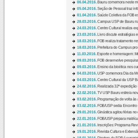
06.04.2016.
Bauru comemora neste mês
05.04.2016.
Seção de Pessoal traz info
01.04.2016.
Saúde Coletiva da FOB es
28.03.2016.
Campus USP de Bauru na l
24.03.2016.
Centro Cultural realiza ex
23.03.2016.
Livro discute estratégias e
18.03.2016.
FOB realiza tratamento res
18.03.2016.
Prefeitura do Campus pro
11.03.2016.
Esporte e homenagem: Mul
09.03.2016.
FOB desenvolve pesquisa 
09.03.2016.
Ensino da bioética nos cu
04.03.2016.
USP comemora Dia da Mulh
04.03.2016.
Centro Cultural da USP Bau
24.02.2016.
Realizada 32ª expedição
22.02.2016.
TV USP Bauru estreia nov
03.02.2016.
Programação de volta às 
03.02.2016.
FOB/USP sedia Encontro de
29.01.2016.
Ginástica agitou férias no
22.01.2016.
FOB/USP prepara matrícula
21.01.2016.
Inscrições: Programa Rev
19.01.2016.
Revista Cultura e Extensão