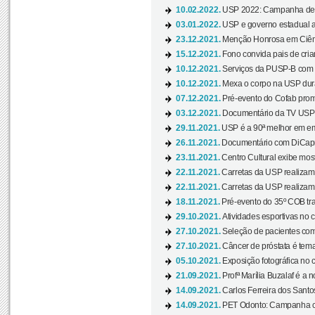
10.02.2022.
USP 2022: Campanha de 
03.01.2022.
USP e governo estadual a
23.12.2021.
Menção Honrosa em Ciênc
15.12.2021.
Fono convida pais de cria
10.12.2021.
Serviços da PUSP-B com in
10.12.2021.
Mexa o corpo na USP duran
07.12.2021.
Pré-evento do Cofab prom
03.12.2021.
Documentário da TV USP 
29.11.2021.
USP é a 90ª melhor em em
26.11.2021.
Documentário com DiCaprio
23.11.2021.
Centro Cultural exibe most
22.11.2021.
Carretas da USP realizam
22.11.2021.
Carretas da USP realizam
18.11.2021.
Pré-evento do 35º COB tra
29.10.2021.
Atividades esportivas no 
27.10.2021.
Seleção de pacientes com
27.10.2021.
Câncer de próstata é tema
05.10.2021.
Exposição fotográfica no
21.09.2021.
Profª Marília Buzalaf é a no
14.09.2021.
Carlos Ferreira dos Santo
14.09.2021.
PET Odonto: Campanha c