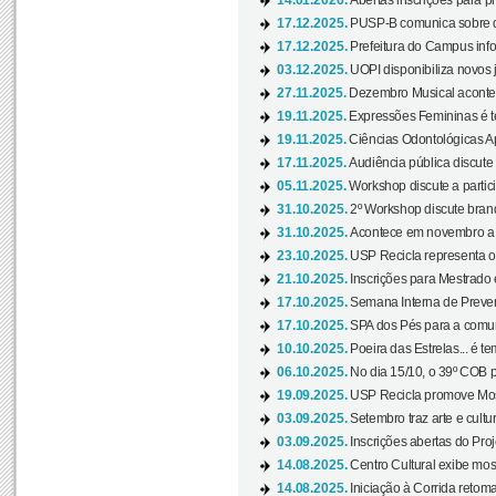
14.01.2026.
Abertas inscrições para p
17.12.2025.
PUSP-B comunica sobre de
17.12.2025.
Prefeitura do Campus info
03.12.2025.
UOPI disponibiliza novos 
27.11.2025.
Dezembro Musical acontec
19.11.2025.
Expressões Femininas é te
19.11.2025.
Ciências Odontológicas Ap
17.11.2025.
Audiência pública discute
05.11.2025.
Workshop discute a partic
31.10.2025.
2º Workshop discute branq
31.10.2025.
Acontece em novembro a 
23.10.2025.
USP Recicla representa 
21.10.2025.
Inscrições para Mestrado
17.10.2025.
Semana Interna de Preven
17.10.2025.
SPA dos Pés para a comuni
10.10.2025.
Poeira das Estrelas... é t
06.10.2025.
No dia 15/10, o 39º COB 
19.09.2025.
USP Recicla promove Most
03.09.2025.
Setembro traz arte e cultu
03.09.2025.
Inscrições abertas do Pro
14.08.2025.
Centro Cultural exibe mos
14.08.2025.
Iniciação à Corrida retoma 