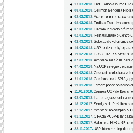
13.03.2018.
Prof. Carlos assume Diret
08.03.2018.
Cerimônia encerra Progra
08.03.2018.
Acontece primeira exposiçã
08.03.2018.
Práticas Esportivas com o
02.03.2018.
Diretora indicada pró-reito
02.03.2018.
Reinaugurado o Centro Cu
02.03.2018.
Seleção de voluntários co
19.02.2018.
USP realiza eleição para 
19.02.2018.
FOB realiza XX Semana d
07.02.2018.
Acontece matrícula para o
07.02.2018.
Na USP seleção de pacie
06.02.2018.
Ortodontia seleciona volun
31.01.2018.
Confiança na USP! Agopya
19.01.2018.
Tomam posse os novos dir
11.01.2018.
Campus USP de Bauru reto
08.01.2018.
Inaugurações contaram com
18.12.2017.
Serviços da Prefeitura com
12.12.2017.
Acontece no campus IV En
01.12.2017.
CIPA da PUSP-B lança pág
01.12.2017.
Bateria da FOB-USP homen
22.11.2017.
USP lidera ranking de emp