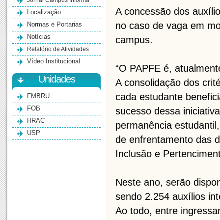
Jornal Campus Informa
A concessão dos auxíli
Localização
no caso de vaga em mora
Normas e Portarias
Notícias
campus.
Relatório de Atividades
Vídeo Institucional
“O PAPFE é, atualmente,
Unidades
A consolidação dos cri
cada estudante benefic
FMBRU
FOB
sucesso dessa iniciativ
HRAC
permanência estudantil
USP
de enfrentamento das de
Inclusão e Pertencimen
Neste ano, serão dispon
sendo 2.254 auxílios in
Ao todo, entre ingressa