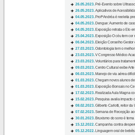
26.05.2023.
Pré-Evento sobre Ultrasso
26.05.2023.
Aplicativos de Acessibilida
04.05.2023.
Profª Andréa é reeleita pr
04.05.2023.
Dengue: Aumento de casos
04.05.2023.
Exposição retrata o Elo ent
25.04.2023.
Exposição O céu tem cor 
06.04.2023.
Eleição Conselho Gestor
27.03.2023.
Odontologia tem o melho
23.03.2023.
V Congresso Médico Acad
23.03.2023.
Voluntários para tratamento
09.03.2023.
Centro Cultural exibe Arte
06.03.2023.
Manejo de via aérea difíci
01.03.2023.
Chegam novos alunos de O
01.03.2023.
Exposição Bonsais no Cent
17.02.2023.
Realizada Aula Magna com 
15.02.2023.
Pesquisa avalia impacto d
08.02.2023.
Gilberto Carlotti, reitor d
07.02.2023.
Semana de Recepção aos
30.01.2023.
Bruxismo do sono é tema d
15.12.2022.
Campanha contra desperdí
05.12.2022.
Linguagem oral de bebês 