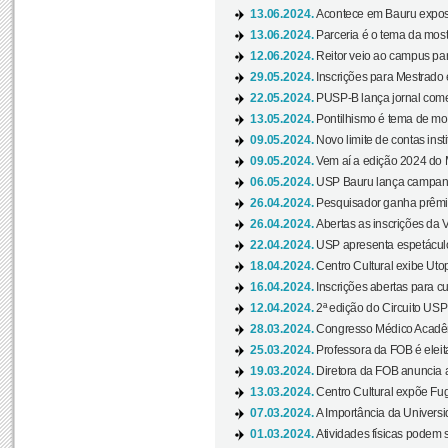
13.06.2024.
Acontece em Bauru exposi
13.06.2024.
Parceria é o tema da mostr
12.06.2024.
Reitor veio ao campus para
29.05.2024.
Inscrições para Mestrado
22.05.2024.
PUSP-B lança jornal come
13.05.2024.
Pontilhismo é tema de most
09.05.2024.
Novo limite de contas ins
09.05.2024.
Vem aí a edição 2024 do 
06.05.2024.
USP Bauru lança campanha
26.04.2024.
Pesquisador ganha prêmio 
26.04.2024.
Abertas as inscrições da 
22.04.2024.
USP apresenta espetáculo
18.04.2024.
Centro Cultural exibe Utop
16.04.2024.
Inscrições abertas para 
12.04.2024.
2ª edição do Circuito USP
28.03.2024.
Congresso Médico Acadêm
25.03.2024.
Professora da FOB é eleita
19.03.2024.
Diretora da FOB anuncia 
13.03.2024.
Centro Cultural expõe Fug
07.03.2024.
A Importância da Universi
01.03.2024.
Atividades físicas podem 