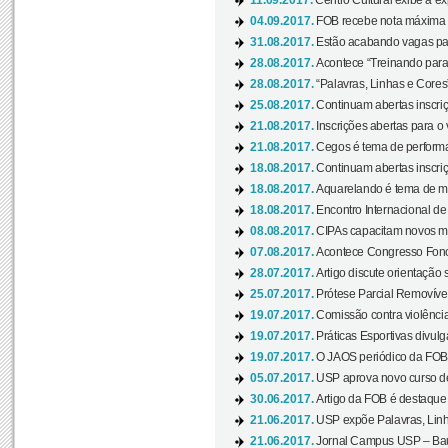
11.09.2017.
Centro Cultural exibe a ex
04.09.2017.
FOB recebe nota máxima d
31.08.2017.
Estão acabando vagas par
28.08.2017.
Acontece “Treinando para 
28.08.2017.
“Palavras, Linhas e Cores
25.08.2017.
Continuam abertas inscriç
21.08.2017.
Inscrições abertas para o 
21.08.2017.
Cegos é tema de performa
18.08.2017.
Continuam abertas inscriç
18.08.2017.
Aquarelando é tema de mos
18.08.2017.
Encontro Internacional de 
08.08.2017.
CIPAs capacitam novos m
07.08.2017.
Acontece Congresso Fonoa
28.07.2017.
Artigo discute orientação 
25.07.2017.
Prótese Parcial Removível
19.07.2017.
Comissão contra violênci
19.07.2017.
Práticas Esportivas divulg
19.07.2017.
O JAOS periódico da FOB d
05.07.2017.
USP aprova novo curso de
30.06.2017.
Artigo da FOB é destaque e
21.06.2017.
USP expõe Palavras, Linh
21.06.2017.
Jornal Campus USP – Baur