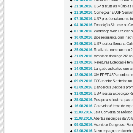
24.10.2016.
Erosão dentária é tema de
21.10.2016.
USP discute as Múltiplas 
21.10.2016.
Começou na USP Semana C
07.10.2016.
USP propõe tratamento ino
04.10.2016.
Exposição Sín-tese no Cen
03.10.2016.
Workshop Web Of Science
30.09.2016.
Biossegurança com inscriç
29.09.2016.
USP realiza Semana Cultur
25.09.2016.
Realizada com sucesso 26
21.09.2016.
Acontece domingo 26ª Vol
21.09.2016.
Releituras Ecléticas é tem
14.09.2016.
Lançado aplicativo que a
12.09.2016.
XIV EPETUSP acontece n
09.09.2016.
FOB recebe 5 estrelas no r
02.09.2016.
Dangerous Decibels promo
31.08.2016.
USP realiza Expedição Ri
25.08.2016.
Pesquisa seleciona pacie
16.08.2016.
Caravelas é tema de expo
11.08.2016.
Leia Conversa de Médico e 
11.08.2016.
Abertas inscrições da Vol
09.08.2016.
Acontece Congresso Fonoa
03.08.2016.
Novo espaço para lanche 