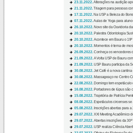
23.11.2022.
Alterações na audição apó
21.11.2022.
Triagem para pessoas com 
17.11.2022.
Na USP a Beleza do Bonsai
07.11.2022.
Aulas de Yoga para aluno
26.10.2022.
Novo site da Ouvidoria d
20.10.2022.
Palestra Odontologia Suste
20.10.2022.
Acontece em Bauru o 19º C
20.10.2022.
Momentos é tema de mostra
26.09.2022.
Conheça os vencedores da
21.09.2022.
A Volta USP de Bauru com
21.09.2022.
USP Bauru participa da S
30.08.2022.
Jet Café é a nova cantina
30.08.2022.
Massageaço no Centro Cul
22.08.2022.
Domingo tem espetáculo d
16.08.2022.
Portadores de lúpus são c
15.08.2022.
Trajetória de Patrícia Pen
08.08.2022.
Espetáculos circenses se
05.08.2022.
Inscrições abertas para a 
29.07.2022.
XXI Meeting Acadêmico do
29.07.2022.
Abertas inscrições da 30ª
29.07.2022.
USP realiza Ciência Abert