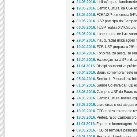
24.05.2016.
Licitação para lanchonet
19.05.2016.
Centro Cultural da USP ex
13.05.2016.
FOB/USP comemora 54º an
09.05.2016.
USP participa da Campanh
06.05.2016.
TUSP realiza XVI Circuito
05.05.2016.
Lançamento de livro sobr
29.04.2016.
Inauguradas instalações 
19.04.2016.
FOB-USP prepara a 29ª e
18.04.2016.
Fono realiza pesquisa em m
12.04.2016.
Exposição na USP enfoca u
11.04.2016.
Disciplina incentiva prática
06.04.2016.
Bauru comemora neste mês
05.04.2016.
Seção de Pessoal traz info
01.04.2016.
Saúde Coletiva da FOB es
28.03.2016.
Campus USP de Bauru na l
24.03.2016.
Centro Cultural realiza ex
23.03.2016.
Livro discute estratégias e
18.03.2016.
FOB realiza tratamento res
18.03.2016.
Prefeitura do Campus pro
11.03.2016.
Esporte e homenagem: Mul
09.03.2016.
FOB desenvolve pesquisa 
09.03.2016.
Ensino da bioética nos cu