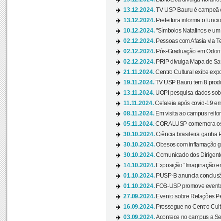
13.12.2024.
TV USP Bauru é campeã em 
13.12.2024.
Prefeitura informa o funci
10.12.2024.
"Símbolos Natalinos e um N
02.12.2024.
Pessoas com Afasia via Te
02.12.2024.
Pós-Graduação em Odonto
02.12.2024.
PRIP divulga Mapa de Saú
21.11.2024.
Centro Cultural exibe expo
19.11.2024.
TV USP Bauru tem 8 produçõ
13.11.2024.
UOPI pesquisa dados sobre
11.11.2024.
Cefaleia após covid-19 em
08.11.2024.
Em visita ao campus reitor
05.11.2024.
CORALUSP comemora os 8
30.10.2024.
Ciência brasileira ganha 
30.10.2024.
Obesos com inflamação ge
30.10.2024.
Comunicado dos Dirigente
14.10.2024.
Exposição “Imaginação em
01.10.2024.
PUSP-B anuncia conclus
01.10.2024.
FOB-USP promove evento O
27.09.2024.
Evento sobre Relações Pe
16.09.2024.
Prossegue no Centro Cultu
03.09.2024.
Acontece no campus a Sem