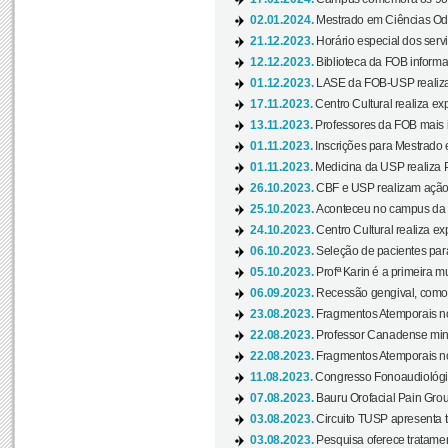
02.01.2024.
Mestrado em Ciências Odo
21.12.2023.
Horário especial dos servi
12.12.2023.
Biblioteca da FOB informa
01.12.2023.
LASE da FOB-USP realiza 
17.11.2023.
Centro Cultural realiza ex
13.11.2023.
Professores da FOB mais i
01.11.2023.
Inscrições para Mestrado 
01.11.2023.
Medicina da USP realiza 
26.10.2023.
CBF e USP realizam ação d
25.10.2023.
Aconteceu no campus da 
24.10.2023.
Centro Cultural realiza e
06.10.2023.
Seleção de pacientes para
05.10.2023.
Profª Karin é a primeira m
06.09.2023.
Recessão gengival, como re
23.08.2023.
Fragmentos Atemporais no
22.08.2023.
Professor Canadense minis
22.08.2023.
Fragmentos Atemporais no
11.08.2023.
Congresso Fonoaudiológic
07.08.2023.
Bauru Orofacial Pain Grou
03.08.2023.
Circuito TUSP apresenta t
03.08.2023.
Pesquisa oferece tratamen