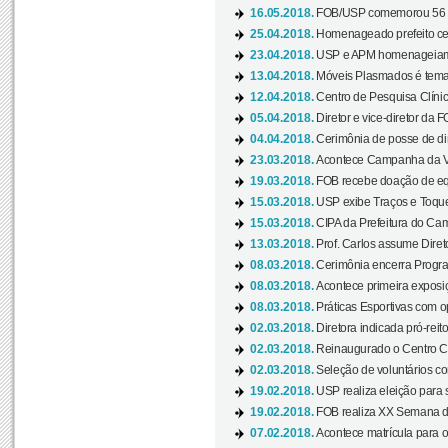
16.05.2018.
FOB/USP comemorou 56 a
25.04.2018.
Homenageado prefeito ces
23.04.2018.
USP e APM homenageiam D
13.04.2018.
Móveis Plasmados é tema 
12.04.2018.
Centro de Pesquisa Clíni
05.04.2018.
Diretor e vice-diretor da 
04.04.2018.
Cerimônia de posse de dir
23.03.2018.
Acontece Campanha da V
19.03.2018.
FOB recebe doação de eq
15.03.2018.
USP exibe Traços e Toques
15.03.2018.
CIPA da Prefeitura do Camp
13.03.2018.
Prof. Carlos assume Diret
08.03.2018.
Cerimônia encerra Progra
08.03.2018.
Acontece primeira exposiçã
08.03.2018.
Práticas Esportivas com o
02.03.2018.
Diretora indicada pró-reito
02.03.2018.
Reinaugurado o Centro Cu
02.03.2018.
Seleção de voluntários co
19.02.2018.
USP realiza eleição para 
19.02.2018.
FOB realiza XX Semana d
07.02.2018.
Acontece matrícula para o