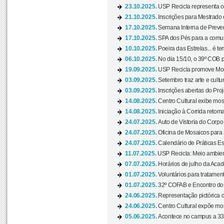
23.10.2025.
USP Recicla representa 
21.10.2025.
Inscrições para Mestrado
17.10.2025.
Semana Interna de Preven
17.10.2025.
SPA dos Pés para a comuni
10.10.2025.
Poeira das Estrelas... é t
06.10.2025.
No dia 15/10, o 39º COB 
19.09.2025.
USP Recicla promove Most
03.09.2025.
Setembro traz arte e cultu
03.09.2025.
Inscrições abertas do Pro
14.08.2025.
Centro Cultural exibe mos
14.08.2025.
Iniciação à Corrida retoma 
24.07.2025.
Auto de Vistoria do Corpo
24.07.2025.
Oficina de Mosaicos para 
24.07.2025.
Calendário de Práticas Esp
11.07.2025.
USP Recicla: Meio ambient
07.07.2025.
Horários de julho da Acad
01.07.2025.
Voluntários para tratament
01.07.2025.
32º COFAB e Encontro do
24.06.2025.
Representação pictórica d
24.06.2025.
Centro Cultural expõe most
05.06.2025.
Acontece no campus a 33ª