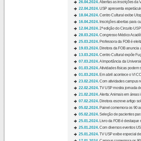
26.04.2024.
Abertas as inscrições da 
22.04.2024.
USP apresenta espetáculo
18.04.2024.
Centro Cultural exibe Utop
16.04.2024.
Inscrições abertas para 
12.04.2024.
2ª edição do Circuito USP
28.03.2024.
Congresso Médico Acadêm
25.03.2024.
Professora da FOB é eleita
19.03.2024.
Diretora da FOB anuncia 
13.03.2024.
Centro Cultural expõe Fug
07.03.2024.
A Importância da Universi
01.03.2024.
Atividades físicas podem 
01.03.2024.
Em abril acontece o VI C
23.02.2024.
Com atividades campus re
22.02.2024.
TV USP mostra jornada de
21.02.2024.
Alerta: Animais em áreas 
07.02.2024.
Diretora escreve artigo s
05.02.2024.
Painel comemora os 90 an
05.02.2024.
Seleção de pacientes para
25.01.2024.
Livro da FOB é destaque 
25.01.2024.
Com diversos eventos US
25.01.2024.
TV USP exibe especial de
17.01.2024.
Campus comemora os 90 