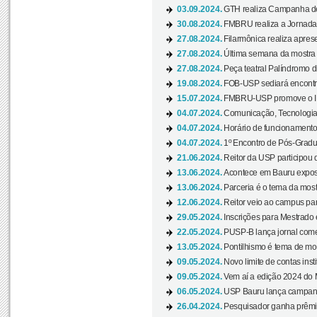
03.09.2024.
GTH realiza Campanha de D
30.08.2024.
FMBRU realiza a Jornada 
27.08.2024.
Filarmônica realiza apres
27.08.2024.
Última semana da mostra Aq
27.08.2024.
Peça teatral Palíndromo di
19.08.2024.
FOB-USP sediará encontro
15.07.2024.
FMBRU-USP promove o II 
04.07.2024.
Comunicação, Tecnologia
04.07.2024.
Horário de funcionamento
04.07.2024.
1º Encontro de Pós-Gradu
21.06.2024.
Reitor da USP participou 
13.06.2024.
Acontece em Bauru exposi
13.06.2024.
Parceria é o tema da mostr
12.06.2024.
Reitor veio ao campus para
29.05.2024.
Inscrições para Mestrado
22.05.2024.
PUSP-B lança jornal come
13.05.2024.
Pontilhismo é tema de most
09.05.2024.
Novo limite de contas ins
09.05.2024.
Vem aí a edição 2024 do 
06.05.2024.
USP Bauru lança campanha
26.04.2024.
Pesquisador ganha prêmio 