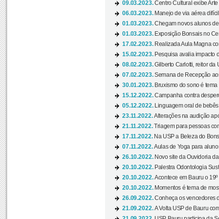
09.03.2023.
Centro Cultural exibe Arte
06.03.2023.
Manejo de via aérea difíci
01.03.2023.
Chegam novos alunos de O
01.03.2023.
Exposição Bonsais no Cent
17.02.2023.
Realizada Aula Magna com 
15.02.2023.
Pesquisa avalia impacto d
08.02.2023.
Gilberto Carlotti, reitor d
07.02.2023.
Semana de Recepção aos
30.01.2023.
Bruxismo do sono é tema d
15.12.2022.
Campanha contra desperdí
05.12.2022.
Linguagem oral de bebês 
23.11.2022.
Alterações na audição apó
21.11.2022.
Triagem para pessoas com 
17.11.2022.
Na USP a Beleza do Bonsai
07.11.2022.
Aulas de Yoga para aluno
26.10.2022.
Novo site da Ouvidoria d
20.10.2022.
Palestra Odontologia Suste
20.10.2022.
Acontece em Bauru o 19º C
20.10.2022.
Momentos é tema de mostra
26.09.2022.
Conheça os vencedores da
21.09.2022.
A Volta USP de Bauru com
21.09.2022.
USP Bauru participa da S