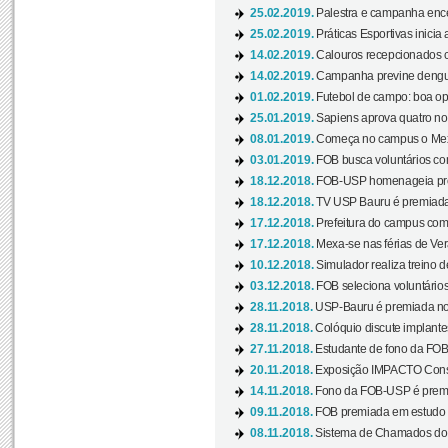
25.02.2019.
Palestra e campanha ence
25.02.2019.
Práticas Esportivas inicia 
14.02.2019.
Calouros recepcionados 
14.02.2019.
Campanha previne dengue
01.02.2019.
Futebol de campo: boa opçã
25.01.2019.
Sapiens aprova quatro no v
08.01.2019.
Começa no campus o Mexa
03.01.2019.
FOB busca voluntários com
18.12.2018.
FOB-USP homenageia prof
18.12.2018.
TV USP Bauru é premiada 
17.12.2018.
Prefeitura do campus com h
17.12.2018.
Mexa-se nas férias de Ver
10.12.2018.
Simulador realiza treino d
03.12.2018.
FOB seleciona voluntário
28.11.2018.
USP-Bauru é premiada no 
28.11.2018.
Colóquio discute implantes
27.11.2018.
Estudante de fono da FOB
20.11.2018.
Exposição IMPACTO Consc
14.11.2018.
Fono da FOB-USP é premia
09.11.2018.
FOB premiada em estudo s
08.11.2018.
Sistema de Chamados do c