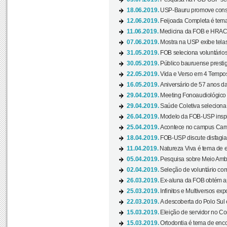
18.06.2019.
USP-Bauru promove consci
12.06.2019.
Feijoada Completa é tema
11.06.2019.
Medicina da FOB e HRAC 
07.06.2019.
Mostra na USP exibe telas 
31.05.2019.
FOB seleciona voluntário
30.05.2019.
Público bauruense prestig
22.05.2019.
Vida e Verso em 4 Tempos
16.05.2019.
Aniversário de 57 anos d
29.04.2019.
Meeting Fonoaudiológico d
29.04.2019.
Saúde Coletiva seleciona 
26.04.2019.
Modelo da FOB-USP inspir
25.04.2019.
Acontece no campus Cam
18.04.2019.
FOB-USP discute disfagia 
11.04.2019.
Natureza Viva é tema de 
05.04.2019.
Pesquisa sobre Meio Ambi
02.04.2019.
Seleção de voluntário com
26.03.2019.
Ex-aluna da FOB obtém a
25.03.2019.
Infinitos e Multiversos ex
22.03.2019.
A descoberta do Polo Sul
15.03.2019.
Eleição de servidor no Co
15.03.2019.
Ortodontia é tema de encon