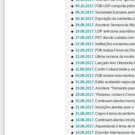
09.10.2017.
FOB-USP conquista prêmio
06.10.2017.
Sociedade Europeia premi
06.10.2017.
Exposição de camisetas d
29.09.2017.
Acontece Semana da Músi
29.09.2017.
USP seleciona voluntários
27.09.2017.
PET discute cuidado com p
22.09.2017.
Instituições europeias pre
22.09.2017.
FOB realiza Fórum de Dis
22.09.2017.
Última semana da mostra “
15.09.2017.
Lançado livro Ortodontia 
11.09.2017.
Centro Cultural exibe a ex
04.09.2017.
FOB recebe nota máxima d
31.08.2017.
Estão acabando vagas par
28.08.2017.
Acontece “Treinando para 
28.08.2017.
“Palavras, Linhas e Cores
25.08.2017.
Continuam abertas inscriç
21.08.2017.
Inscrições abertas para o 
21.08.2017.
Cegos é tema de performa
18.08.2017.
Continuam abertas inscriç
18.08.2017.
Aquarelando é tema de mos
18.08.2017.
Encontro Internacional de 