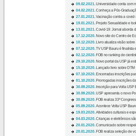
09.02.2021.
Universidade conta com nov
04.02.2021.
Conheça a Pós-Graduaçã
27.01.2021.
Vacinação contra a covid-
19.01.2021.
Projeto Sexualidade e Iso
13.01.2021.
Covid-19: Jornal aborda d
17.12.2020.
Novo site do Centro de Ed
10.12.2020.
Livro atualiza visão sobre
07.12.2020.
TV USP Bauru é finalista em
02.12.2020.
FOB no ranking de cientista
29.10.2020.
Novo portal da USP já está
15.10.2020.
Lançado livro sobre DTM e
07.10.2020.
Encerradas inscrições par
01.10.2020.
Prorrogadas inscrições da
30.09.2020.
Inscrição para Volta USP B
30.09.2020.
USP apresenta o novo Port
30.09.2020.
FOB realiza 33º Congresso
05.09.2020.
Acontece Volta USP Bauru 
19.03.2020.
Atividades culturais e esp
04.03.2020.
Crianças e eletrônicos sã
20.01.2020.
Comunicado sobre respeit
20.01.2020.
FOB realiza seleção de vol