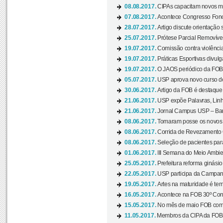
08.08.2017.
CIPAs capacitam novos m
07.08.2017.
Acontece Congresso Fonoa
28.07.2017.
Artigo discute orientação 
25.07.2017.
Prótese Parcial Removível
19.07.2017.
Comissão contra violênci
19.07.2017.
Práticas Esportivas divulg
19.07.2017.
O JAOS periódico da FOB d
05.07.2017.
USP aprova novo curso de
30.06.2017.
Artigo da FOB é destaque e
21.06.2017.
USP expõe Palavras, Linh
21.06.2017.
Jornal Campus USP – Baur
08.06.2017.
Tomaram posse os novos
08.06.2017.
Corrida de Revezamento 
08.06.2017.
Seleção de pacientes para
01.06.2017.
III Semana do Meio Ambie
25.05.2017.
Prefeitura reforma ginási
22.05.2017.
USP participa da Campanh
19.05.2017.
Artes na maturidade é tem
16.05.2017.
Acontece na FOB 30º Cong
15.05.2017.
No mês de maio FOB com
11.05.2017.
Membros da CIPA da FOB