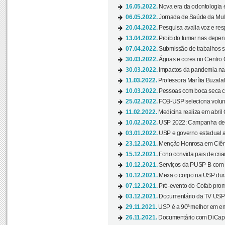
16.05.2022.
Nova era da odontologia é
06.05.2022.
Jornada de Saúde da Mulhe
20.04.2022.
Pesquisa avalia voz e res
13.04.2022.
Proibido fumar nas depen
07.04.2022.
Submissão de trabalhos s
30.03.2022.
Águas e cores no Centro C
30.03.2022.
Impactos da pandemia na 
11.03.2022.
Professora Marília Buzalaf
10.03.2022.
Pessoas com boca seca co
25.02.2022.
FOB-USP seleciona voluntá
11.02.2022.
Medicina realiza em abril
10.02.2022.
USP 2022: Campanha de 
03.01.2022.
USP e governo estadual a
23.12.2021.
Menção Honrosa em Ciênc
15.12.2021.
Fono convida pais de cria
10.12.2021.
Serviços da PUSP-B com in
10.12.2021.
Mexa o corpo na USP duran
07.12.2021.
Pré-evento do Cofab prom
03.12.2021.
Documentário da TV USP 
29.11.2021.
USP é a 90ª melhor em em
26.11.2021.
Documentário com DiCaprio