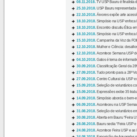
08.11.2018.
TV USP Bauru é finalista d
25.10.2018.
USP Bauru representada 
22.10.2018.
Árvores expõe arte acessí
18.10.2018.
Simpósio na USP enfoca b
18.10.2018.
Encontro discutiu Ética e
18.10.2018.
Simpósio na USP enfoca b
15.10.2018.
Campanha da Voz da FOB-
12.10.2018.
Mulher e Ciência: desafios
12.10.2018.
Acontece Semana USP de 
04.10.2018.
Gatos é tema de informativo
30.09.2018.
Classificação Geral da 28
27.09.2018.
Tudo pronto para a 28ª Vo
27.09.2018.
Centro Cultural da USP ex
15.09.2018.
Seleção de voluntários co
15.09.2018.
Expressões exibe 35 traba
14.09.2018.
Simpósio aborda o bem-es
06.09.2018.
Aconteceu na USP Semana 
31.08.2018.
Seleção de voluntários em
30.08.2018.
Aberta em Bauru “Feira US
28.08.2018.
Bauru sedia “Feira USP e as
24.08.2018.
Acontece Feira USP e as Pr
24.08.2018.
Exposição de Aquarelas na