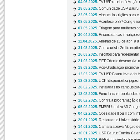
04.06.2025.
TV USP receberá Moção d
28.05.2025.
Comunidade USP Bauru! Ve
23.05.2025.
Abertas inscrições para 
08.05.2025.
Acontece o 38º Congresso
07.05.2025.
Triagem para mulheres com
30.04.2025.
Encerradas as inscrições 
11.04.2025.
Abertas de 15 de abril a 8
31.03.2025.
Caricaturista Greifo expõ
26.03.2025.
Inscritos para representa
21.03.2025.
PET Odonto desenvolve ma
18.03.2025.
Pós-Graduação promove pal
13.03.2025.
TV USP Bauru leva dois tr
13.03.2025.
UOPI disponibiliza jogos 
28.02.2025.
Instaladas no campus pla
13.02.2025.
Fono lança e-book sobre de
10.02.2025.
Confira a programação d
05.02.2025.
FMBRU realiza VII Congr
04.02.2025.
Obesidade II ou III com i
20.01.2025.
Restaurante Universitário
14.01.2025.
Câmara aprova Moção de 
10.01.2025.
USP Bauru: Confira Calend
19.12.2024.
Biblioteca divulga horári