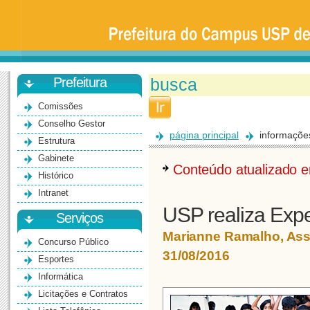
Prefeitura
da
Universidade
de
São
Paulo
-
Bauru
Prefeitura
Comissões
Conselho Gestor
página principal
informaçõe
Estrutura
Gabinete
Conteúdo atualizado
Histórico
Intranet
USP realiza Exp
Serviços
Marianne Ramalho, As
Concurso Público
31/08/2016
Esportes
Informática
Licitações e Contratos