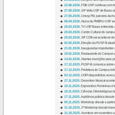
22.06.2026.
FOB-USP continua com ins
27.05.2026.
34ª Volta USP de Bauru a
27.05.2026.
Unesp FM, parceira da As
08.04.2026.
Aluna da FMBRU-USP expõe
20.03.2026.
TV USP Bauru entrevista a
20.03.2026.
Centro Cultural do campus
20.03.2026.
39º COB vai acontecer de 
02.02.2026.
Direção da PUSP-B atualiz
21.01.2026.
Inauguradas importantes
19.01.2026.
Restaurante do Campus vol
14.01.2026.
Abertas inscrições para p
17.12.2025.
PUSP-B comunica sobre de
17.12.2025.
Prefeitura do Campus info
03.12.2025.
UOPI disponibiliza novos 
27.11.2025.
Dezembro Musical acontec
19.11.2025.
Expressões Femininas é te
19.11.2025.
Ciências Odontológicas Ap
17.11.2025.
Audiência pública discute
05.11.2025.
Workshop discute a partic
31.10.2025.
2º Workshop discute branq
31.10.2025.
Acontece em novembro a 