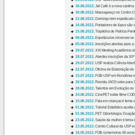
30.08.2022.
Jet Café é a nova cantina
30.08.2022.
Massageaço no Centro Cul
22.08.2022.
Domingo tem espetáculo d
16.08.2022.
Portadores de lúpus são c
15.08.2022.
Trajetória de Patrícia Pen
08.08.2022.
Espetáculos circenses se
05.08.2022.
Inscrições abertas para a 
29.07.2022.
XXI Meeting Acadêmico do
29.07.2022.
Abertas inscrições da 30ª
29.07.2022.
USP realiza Ciência Abert
22.07.2022.
Oficina de Elaboração de 
15.07.2022.
FOB-USP em Rondônia rea
30.06.2022.
Revista JAOS sobe para 3
28.06.2022.
Talentos em Evolução no C
24.06.2022.
CinePET exibe filme CODA 
10.06.2022.
Fala em crianças é tema d
01.06.2022.
Tutorial Estatístico auxilia
01.06.2022.
PET Odontologia: Doação
23.05.2022.
Saúde da mulher é tema d
23.05.2022.
Centro Cultural da USP ex
16.05.2022.
FOB comemorou 60 anos c