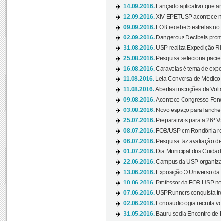
14.09.2016.
Lançado aplicativo que a
12.09.2016.
XIV EPETUSP acontece n
09.09.2016.
FOB recebe 5 estrelas no r
02.09.2016.
Dangerous Decibels promo
31.08.2016.
USP realiza Expedição Ri
25.08.2016.
Pesquisa seleciona pacie
16.08.2016.
Caravelas é tema de expo
11.08.2016.
Leia Conversa de Médico e 
11.08.2016.
Abertas inscrições da Vol
09.08.2016.
Acontece Congresso Fonoa
03.08.2016.
Novo espaço para lanche 
25.07.2016.
Preparativos para a 26ª V
08.07.2016.
FOB/USP em Rondônia real
06.07.2016.
Pesquisa faz avaliação de
01.07.2016.
Dia Municipal dos Cuidado
22.06.2016.
Campus da USP organiza "
13.06.2016.
Exposição O Universo da C
10.06.2016.
Professor da FOB-USP no
07.06.2016.
USPRunners conquista tro
02.06.2016.
Fonoaudiologia recruta vo
31.05.2016.
Bauru sedia Encontro de M