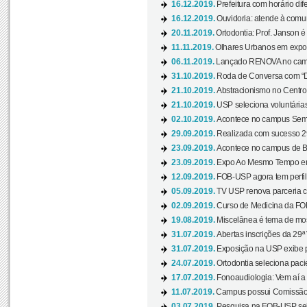
16.12.2019.
Prefeitura com horário dife
16.12.2019.
Ouvidoria: atende à comu
20.11.2019.
Ortodontia: Prof. Janson é
11.11.2019.
Olhares Urbanos em exposi
06.11.2019.
Lançado RENOVA no camp
31.10.2019.
Roda de Conversa com “Di
21.10.2019.
Abstracionismo no Centro 
21.10.2019.
USP seleciona voluntária
02.10.2019.
Acontece no campus Seman
29.09.2019.
Realizada com sucesso 29
23.09.2019.
Acontece no campus de Ba
23.09.2019.
Expo Ao Mesmo Tempo em 
12.09.2019.
FOB-USP agora tem perfil 
05.09.2019.
TV USP renova parceria c
02.09.2019.
Curso de Medicina da FOB
19.08.2019.
Miscelânea é tema de mos
31.07.2019.
Abertas inscrições da 29ª
31.07.2019.
Exposição na USP exibe pa
24.07.2019.
Ortodontia seleciona pacie
17.07.2019.
Fonoaudiologia: Vem aí a 
11.07.2019.
Campus possui Comissão 
03.07.2019.
Pesquisa na FOB-USP sele