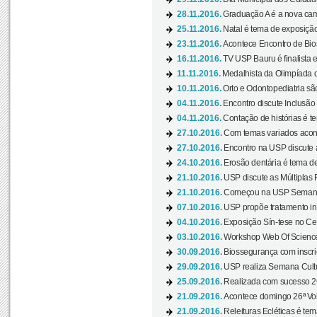
28.11.2016.
Graduação A é a nova cam
25.11.2016.
Natal é tema de exposição 
23.11.2016.
Acontece Encontro de Bios
16.11.2016.
TV USP Bauru é finalista em
11.11.2016.
Medalhista da Olimpíada 
10.11.2016.
Orto e Odontopediatria sã
04.11.2016.
Encontro discute Inclusão
04.11.2016.
Contação de histórias é te
27.10.2016.
Com temas variados acont
27.10.2016.
Encontro na USP discute 
24.10.2016.
Erosão dentária é tema de
21.10.2016.
USP discute as Múltiplas 
21.10.2016.
Começou na USP Semana C
07.10.2016.
USP propõe tratamento ino
04.10.2016.
Exposição Sín-tese no Cen
03.10.2016.
Workshop Web Of Science
30.09.2016.
Biossegurança com inscriç
29.09.2016.
USP realiza Semana Cultur
25.09.2016.
Realizada com sucesso 26
21.09.2016.
Acontece domingo 26ª Vol
21.09.2016.
Releituras Ecléticas é tem