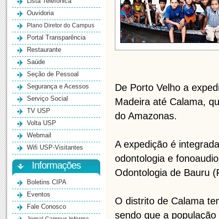
Lista Telefônica
Ouvidoria
Plano Diretor do Campus
Portal Transparência
Restaurante
Saúde
Seção de Pessoal
De Porto Velho a exped
Segurança e Acessos
Serviço Social
Madeira até Calama, que
TV USP
do Amazonas.
Volta USP
Webmail
A expedição é integrad
Wifi USP-Visitantes
odontologia e fonoaudio
Informações
Odontologia de Bauru 
Boletins CIPA
Eventos
O distrito de Calama t
Fale Conosco
sendo que a população 