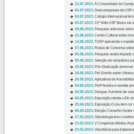
21.07.2023.
À Comunidade do Campus
05.07.2023.
Duas pesquisas da USP co
04.07.2023.
Colégio Internacional tem
03.07.2023.
31ª Volta USP Bauru vai a
29.06.2023.
Pesquisa seleciona volunt
22.06.2023.
Centro Cultural exibe mo
14.06.2023.
TUSP apresenta o espetác
07.06.2023.
Rodas de Conversa sobre
05.06.2023.
Pesquisa avalia impacto d
05.06.2023.
Seleção de voluntários pa
29.05.2023.
Pós-Graduação promove ev
26.05.2023.
Pré-Evento sobre Ultrasso
26.05.2023.
Aplicativos de Acessibilida
04.05.2023.
Profª Andréa é reeleita pr
04.05.2023.
Dengue: Aumento de casos
04.05.2023.
Exposição retrata o Elo ent
25.04.2023.
Exposição O céu tem cor 
06.04.2023.
Eleição Conselho Gestor
27.03.2023.
Odontologia tem o melho
23.03.2023.
V Congresso Médico Acad
23.03.2023.
Voluntários para tratamento