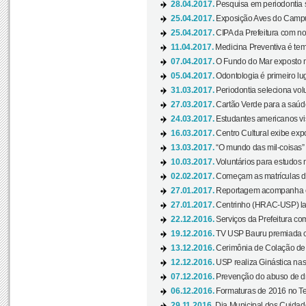
28.04.2017.
Pesquisa em periodontia s
25.04.2017.
Exposição Aves do Campu
25.04.2017.
CIPA da Prefeitura com no
11.04.2017.
Medicina Preventiva é tem
07.04.2017.
O Fundo do Mar exposto no
05.04.2017.
Odontologia é primeiro lu
31.03.2017.
Periodontia seleciona volu
27.03.2017.
Cartão Verde para a saúd
24.03.2017.
Estudantes americanos vis
16.03.2017.
Centro Cultural exibe exp
13.03.2017.
“O mundo das mil-coisas” 
10.03.2017.
Voluntários para estudos n
02.02.2017.
Começam as matrículas 
27.01.2017.
Reportagem acompanha e
27.01.2017.
Centrinho (HRAC-USP) lanç
22.12.2016.
Serviços da Prefeitura com
19.12.2016.
TV USP Bauru premiada c
13.12.2016.
Cerimônia de Colação de
12.12.2016.
USP realiza Ginástica nas
07.12.2016.
Prevenção do abuso de dr
06.12.2016.
Formaturas de 2016 no Te
29.11.2016.
Dia Municipal dos Cuidado