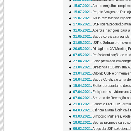
15.07.2021.
Aberto em julho complexo
15.07.2021.
Projeto Amigos da Rua aj
15.07.2021.
JAOS tem fator de impact
17.06.2021.
USP lidera produção mund
31.05.2021.
Abertas inscrições para a
31.05.2021.
Saúde coletiva na pandemi
31.05.2021.
USP e Sebrae promovem 
20.05.2021.
Disfagia no XV Meeting F
07.05.2021.
Profissionalização de cuid
27.04.2021.
Fono premiada em congress
23.04.2021.
Diretor da FOB ministra A
23.04.2021.
Odonto USP é primeira em
16.04.2021.
Saúde Coletiva é tema de
15.04.2021.
Eleito representante dos s
07.04.2021.
Eleição de servidores no 
07.04.2021.
Semana de Recepção aos C
21.03.2021.
Falece o Prof. Luiz Ferreir
04.03.2021.
Ciência aliada à clínica é
03.03.2021.
Simpósio Mulheres, Poder
19.02.2021.
Sebrae promove curso sob
09.02.2021.
Artigo da USP selecionado