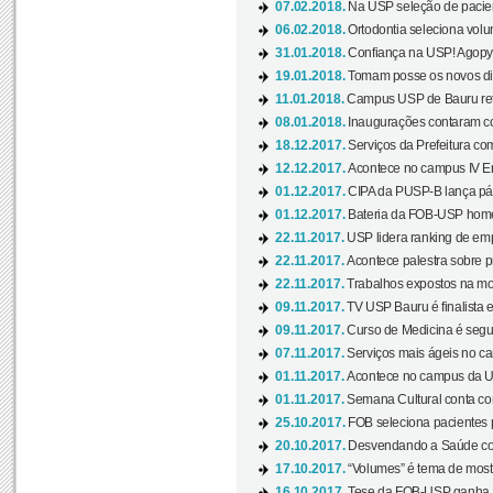
07.02.2018.
Na USP seleção de pacie
06.02.2018.
Ortodontia seleciona volun
31.01.2018.
Confiança na USP! Agopya
19.01.2018.
Tomam posse os novos dir
11.01.2018.
Campus USP de Bauru reto
08.01.2018.
Inaugurações contaram com
18.12.2017.
Serviços da Prefeitura com
12.12.2017.
Acontece no campus IV En
01.12.2017.
CIPA da PUSP-B lança pág
01.12.2017.
Bateria da FOB-USP homen
22.11.2017.
USP lidera ranking de emp
22.11.2017.
Acontece palestra sobre p
22.11.2017.
Trabalhos expostos na mos
09.11.2017.
TV USP Bauru é finalista em
09.11.2017.
Curso de Medicina é segun
07.11.2017.
Serviços mais ágeis no c
01.11.2017.
Acontece no campus da US
01.11.2017.
Semana Cultural conta co
25.10.2017.
FOB seleciona pacientes p
20.10.2017.
Desvendando a Saúde com
17.10.2017.
“Volumes” é tema de mostr
16.10.2017.
Tese da FOB-USP ganha 