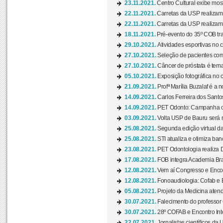
23.11.2021.
Centro Cultural exibe most
22.11.2021.
Carretas da USP realizam
22.11.2021.
Carretas da USP realizam
18.11.2021.
Pré-evento do 35º COB tra
29.10.2021.
Atividades esportivas no 
27.10.2021.
Seleção de pacientes com
27.10.2021.
Câncer de próstata é tema
05.10.2021.
Exposição fotográfica no
21.09.2021.
Profª Marília Buzalaf é a no
14.09.2021.
Carlos Ferreira dos Santo
14.09.2021.
PET Odonto: Campanha c
03.09.2021.
Volta USP de Bauru será n
25.08.2021.
Segunda edição virtual da 
25.08.2021.
STI atualiza e otimiza ba
23.08.2021.
PET Odontologia realiza 
17.08.2021.
FOB integra Academia Bras
12.08.2021.
Vem aí Congresso e Encont
12.08.2021.
Fonoaudiologia: Cofab e E
05.08.2021.
Projeto da Medicina atend
30.07.2021.
Falecimento do professor
30.07.2021.
28º COFAB e Encontro Inte
22.07.2021.
Jornalistas científicos d