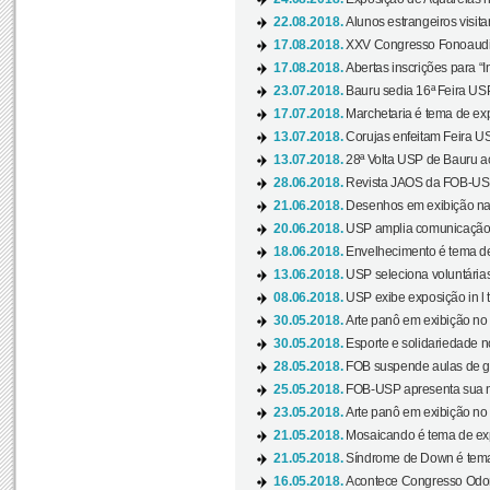
22.08.2018.
Alunos estrangeiros visit
17.08.2018.
XXV Congresso Fonoaudio
17.08.2018.
Abertas inscrições para “In
23.07.2018.
Bauru sedia 16ª Feira USP 
17.07.2018.
Marchetaria é tema de ex
13.07.2018.
Corujas enfeitam Feira USP
13.07.2018.
28ª Volta USP de Bauru a
28.06.2018.
Revista JAOS da FOB-USP
21.06.2018.
Desenhos em exibição na 
20.06.2018.
USP amplia comunicação 
18.06.2018.
Envelhecimento é tema de
13.06.2018.
USP seleciona voluntárias 
08.06.2018.
USP exibe exposição in l t
30.05.2018.
Arte panô em exibição no C
30.05.2018.
Esporte e solidariedade 
28.05.2018.
FOB suspende aulas de gr
25.05.2018.
FOB-USP apresenta sua no
23.05.2018.
Arte panô em exibição no C
21.05.2018.
Mosaicando é tema de ex
21.05.2018.
Síndrome de Down é tema
16.05.2018.
Acontece Congresso Odont