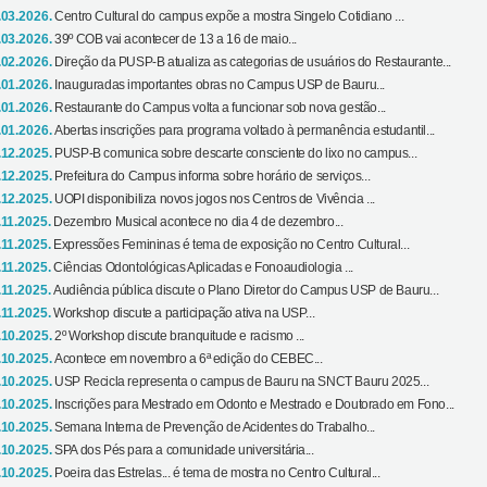
.03.2026.
Centro Cultural do campus expõe a mostra Singelo Cotidiano ...
.03.2026.
39º COB vai acontecer de 13 a 16 de maio...
.02.2026.
Direção da PUSP-B atualiza as categorias de usuários do Restaurante...
.01.2026.
Inauguradas importantes obras no Campus USP de Bauru...
.01.2026.
Restaurante do Campus volta a funcionar sob nova gestão...
.01.2026.
Abertas inscrições para programa voltado à permanência estudantil...
.12.2025.
PUSP-B comunica sobre descarte consciente do lixo no campus...
.12.2025.
Prefeitura do Campus informa sobre horário de serviços...
.12.2025.
UOPI disponibiliza novos jogos nos Centros de Vivência ...
.11.2025.
Dezembro Musical acontece no dia 4 de dezembro...
.11.2025.
Expressões Femininas é tema de exposição no Centro Cultural...
.11.2025.
Ciências Odontológicas Aplicadas e Fonoaudiologia ...
.11.2025.
Audiência pública discute o Plano Diretor do Campus USP de Bauru...
.11.2025.
Workshop discute a participação ativa na USP...
.10.2025.
2º Workshop discute branquitude e racismo ...
.10.2025.
Acontece em novembro a 6ª edição do CEBEC...
.10.2025.
USP Recicla representa o campus de Bauru na SNCT Bauru 2025...
.10.2025.
Inscrições para Mestrado em Odonto e Mestrado e Doutorado em Fono...
.10.2025.
Semana Interna de Prevenção de Acidentes do Trabalho...
.10.2025.
SPA dos Pés para a comunidade universitária...
.10.2025.
Poeira das Estrelas... é tema de mostra no Centro Cultural...