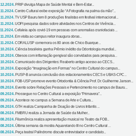
.12.2024.
PRIP divulga Mapa de Saúde Mental e Bem-Estar...
.11.2024.
Centro Cultural exibe exposição “A Fotografia na palma da mão”...
.11.2024.
TV USP Bauru tem 8 produções finalistas em festival internacional...
.11.2024.
UOPI pesquisa dados sobre atividades nos Centros de Vivência...
.11.2024.
Cefaleia após covid-19 em pessoas com anomalias craniofaciais ...
.11.2024.
Em visita ao campus reitor inaugura obras...
.11.2024.
CORALUSP comemora os 80 anos de Chico Buarque...
.10.2024.
Ciência brasileira ganha Prêmio inédito da Odontologia mundial...
.10.2024.
Obesos com inflamação gengival são convidados para pesquisa...
.10.2024.
Comunicado dos Dirigentes: Reaberto antigo acesso ao CECS...
.10.2024.
Exposição “Imaginação em Formas” no Centro Cultural do campus...
.10.2024.
PUSP-B anuncia conclusão dos estacionamentos CECS e UBAS-CPC...
.10.2024.
FOB-USP promove evento Ortodontia & Ciência Prof. Dr. Guilherme Janson...
.09.2024.
Evento sobre Relações Pessoais e Pertencimento no campus de Bauru...
.09.2024.
Prossegue no Centro Cultural a exposição “Primavera”...
.09.2024.
Acontece no campus a Semana de Arte e Cultura...
.09.2024.
GTH realiza Campanha de Doação de Livros Infantis ...
.08.2024.
FMBRU realiza a Jornada de Saúde da Mulher...
.08.2024.
Filarmônica realiza apresentação musical no Teatro da FOB...
.08.2024.
Última semana da mostra Aquarelando III no Centro Cultural ...
.08.2024.
Peça teatral Palíndromo discute entrevistador e candidato...