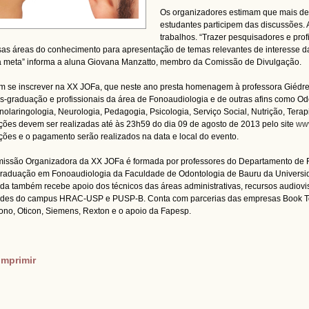
Os organizadores estimam que mais de 
estudantes participem das discussões. 
trabalhos. “Trazer pesquisadores e pro
sas áreas do conhecimento para apresentação de temas relevantes de interesse da
 meta” informa a aluna Giovana Manzatto, membro da Comissão de Divulgação.
 se inscrever na XX JOFa, que neste ano presta homenagem à professora Giédre 
s-graduação e profissionais da área de Fonoaudiologia e de outras afins como Odo
inolaringologia, Neurologia, Pedagogia, Psicologia, Serviço Social, Nutrição, Ter
ições devem ser realizadas até às 23h59 do dia 09 de agosto de 2013 pelo site
www
ições e o pagamento serão realizados na data e local do evento.
issão Organizadora da XX JOFa é formada por professores do Departamento de 
raduação em Fonoaudiologia da Faculdade de Odontologia de Bauru da Universi
da também recebe apoio dos técnicos das áreas administrativas, recursos audiov
des do campus HRAC-USP e PUSP-B. Conta com parcerias das empresas Book T
ono, Oticon, Siemens, Rexton e o apoio da Fapesp.
imprimir