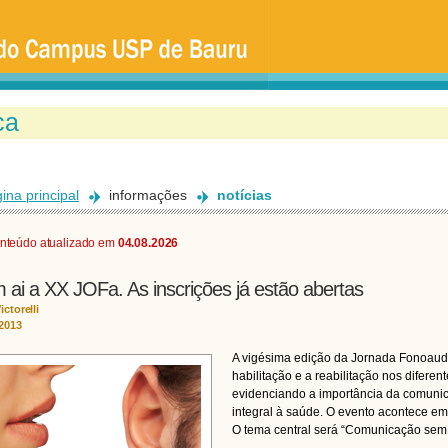
Ir
para
o
conteúdo
principal
ina principal
informações
notícias
nteúdo atualizado em
04.08.2026
 ai a XX JOFa. As inscrições já estão abertas
ictorelli
/2013
A vigésima edição da Jornada Fonoaudio
habilitação e a reabilitação nos diferen
evidenciando a importância da comunic
integral à saúde. O evento acontece em
O tema central será “Comunicação sem l