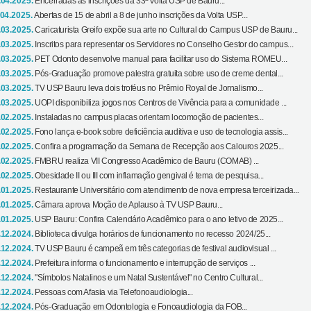
.04.2025.
Encerradas as inscrições da 33ª Volta USP de Bauru...
.04.2025.
Abertas de 15 de abril a 8 de junho inscrições da Volta USP...
.03.2025.
Caricaturista Greifo expõe sua arte no Cultural do Campus USP de Bauru...
.03.2025.
Inscritos para representar os Servidores no Conselho Gestor do campus...
.03.2025.
PET Odonto desenvolve manual para facilitar uso do Sistema ROMEU...
.03.2025.
Pós-Graduação promove palestra gratuita sobre uso de creme dental...
.03.2025.
TV USP Bauru leva dois troféus no Prêmio Royal de Jornalismo...
.03.2025.
UOPI disponibiliza jogos nos Centros de Vivência para a comunidade ...
.02.2025.
Instaladas no campus placas orientam locomoção de pacientes...
.02.2025.
Fono lança e-book sobre deficiência auditiva e uso de tecnologia assis...
.02.2025.
Confira a programação da Semana de Recepção aos Calouros 2025...
.02.2025.
FMBRU realiza VII Congresso Acadêmico de Bauru (COMAB) ...
.02.2025.
Obesidade II ou III com inflamação gengival é tema de pesquisa...
.01.2025.
Restaurante Universitário com atendimento de nova empresa terceirizada...
.01.2025.
Câmara aprova Moção de Aplauso à TV USP Bauru...
.01.2025.
USP Bauru: Confira Calendário Acadêmico para o ano letivo de 2025...
.12.2024.
Biblioteca divulga horários de funcionamento no recesso 2024/25...
.12.2024.
TV USP Bauru é campeã em três categorias de festival audiovisual ...
.12.2024.
Prefeitura informa o funcionamento e interrupção de serviços ...
.12.2024.
"Símbolos Natalinos e um Natal Sustentável" no Centro Cultural...
.12.2024.
Pessoas com Afasia via Telefonoaudiologia...
.12.2024.
Pós-Graduação em Odontologia e Fonoaudiologia da FOB...