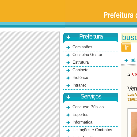
Prefeitura
da
Universidade
de
São
Paulo
-
Bauru
Prefeitura
Comissões
Conselho Gestor
pág
Estrutura
Gabinete
Co
Histórico
Intranet
Vem
Luís V
Serviços
31/07
Concurso Público
Esportes
Informática
Licitações e Contratos