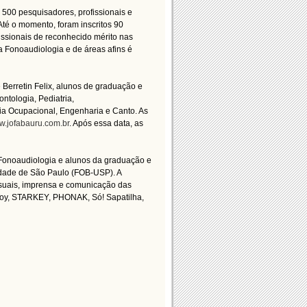
500 pesquisadores, profissionais e
Até o momento, foram inscritos 90
fissionais de reconhecido mérito nas
 Fonoaudiologia e de áreas afins é
Berretin Felix, alunos de graduação e
ntologia, Pediatria,
apia Ocupacional, Engenharia e Canto. As
.jofabauru.com.br
. Após essa data, as
Fonoaudiologia e alunos da graduação e
dade de São Paulo (FOB-USP). A
isuais, imprensa e comunicação das
oy, STARKEY, PHONAK, Só! Sapatilha,