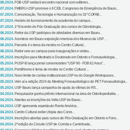
.08.2024.
FOB-USP sediará encontro nacional com editores...
.07.2024.
FMBRU-USP promove o II CEB, Congresso de Emergência de Bauru...
.07.2024.
Comunicação, Tecnologia e Humanização no 31º COFAB...
.07.2024.
Horário de funcionamento da academia do campus...
.07.2024.
1º Encontro de Pós-Graduação dos cursos de Odontologia...
.06.2024.
Reitor da USP participou de atividades diversas em Bauru...
.06.2024.
Acontece em Bauru exposição imersiva dos Museus da USP ...
.06.2024.
Parceria é o tema da mostra no Centro Cultural...
.06.2024.
Reitor veio ao campus para inaugurações e visitas...
.05.2024.
Inscrições para Mestrado e Doutorado em Odonto e Fonoaudiologia...
.05.2024.
PUSP-B lança jornal comemorativo "USP 90 - FOB 62 Anos"...
.05.2024.
Pontilhismo é tema de mostra no Centro Cultural ...
.05.2024.
Novo limite de contas institucionais USP no do Google Workspaces...
.05.2024.
Vem aí a edição 2024 do Meeting Fonoaudiológico do PET Fonoaudiologia...
.05.2024.
USP Bauru lança campanha de ajuda às vítimas do RS...
.04.2024.
Pesquisador ganha prêmio internacional na área de Odontopediatria ...
.04.2024.
Abertas as inscrições da Volta USP de Bauru...
.04.2024.
USP apresenta espetáculo Rente América...
.04.2024.
Centro Cultural exibe Utopia das Cores...
.04.2024.
Inscrições abertas para cursos de Pós-Graduação em Odonto e Fono...
.04.2024.
2ª edição do Circuito USP de Corrida e Caminhada...