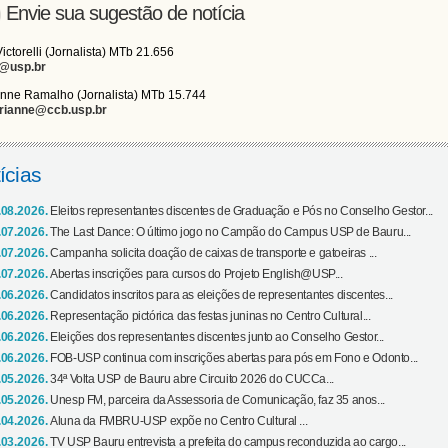
Envie sua sugestão de notícia
Victorelli (Jornalista) MTb 21.656
i@usp.br
nne Ramalho (Jornalista) MTb 15.744
rianne@ccb.usp.br
ícias
.08.2026.
Eleitos representantes discentes de Graduação e Pós no Conselho Gestor...
.07.2026.
The Last Dance: O último jogo no Campão do Campus USP de Bauru...
.07.2026.
Campanha solicita doação de caixas de transporte e gatoeiras ...
.07.2026.
Abertas inscrições para cursos do Projeto English@USP...
.06.2026.
Candidatos inscritos para as eleições de representantes discentes...
.06.2026.
Representação pictórica das festas juninas no Centro Cultural...
.06.2026.
Eleições dos representantes discentes junto ao Conselho Gestor...
.06.2026.
FOB-USP continua com inscrições abertas para pós em Fono e Odonto...
.05.2026.
34ª Volta USP de Bauru abre Circuito 2026 do CUCCa...
.05.2026.
Unesp FM, parceira da Assessoria de Comunicação, faz 35 anos...
.04.2026.
Aluna da FMBRU-USP expõe no Centro Cultural ...
.03.2026.
TV USP Bauru entrevista a prefeita do campus reconduzida ao cargo...