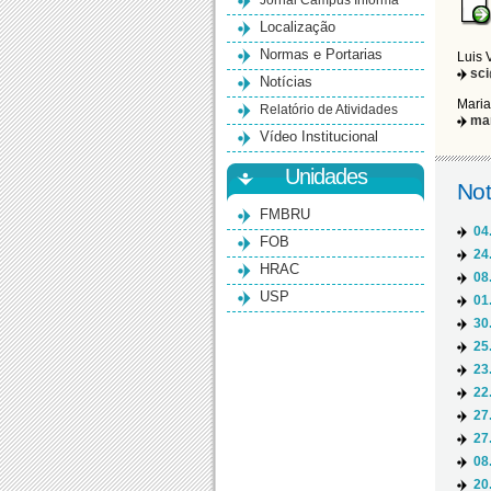
Jornal Campus Informa
Localização
Normas e Portarias
Luis 
sc
Notícias
Maria
Relatório de Atividades
ma
Vídeo Institucional
Unidades
Not
FMBRU
04
FOB
24
HRAC
08
USP
01
30
25
23
22
27
27
08
20