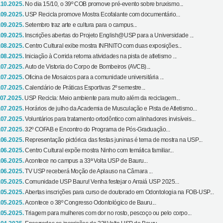
.10.2025.
No dia 15/10, o 39º COB promove pré-evento sobre bruxismo...
.09.2025.
USP Recicla promove Mostra Ecofalante com documentário...
.09.2025.
Setembro traz arte e cultura para o campus...
.09.2025.
Inscrições abertas do Projeto English@USP para a Universidade ...
.08.2025.
Centro Cultural exibe mostra INFINITO com duas exposições...
.08.2025.
Iniciação à Corrida retoma atividades na pista de atletismo ...
.07.2025.
Auto de Vistoria do Corpo de Bombeiros (AVCB)...
.07.2025.
Oficina de Mosaicos para a comunidade universitária ...
.07.2025.
Calendário de Práticas Esportivas 2º semestre...
.07.2025.
USP Recicla: Meio ambiente para muito além da reciclagem...
.07.2025.
Horários de julho da Academia de Musculação e Pista de Atletismo...
.07.2025.
Voluntários para tratamento ortodôntico com alinhadores invisíveis...
.07.2025.
32º COFAB e Encontro do Programa de Pós-Graduação...
.06.2025.
Representação pictórica das festas juninas é tema de mostra na USP...
.06.2025.
Centro Cultural expõe mostra Ninho com temática familiar...
.06.2025.
Acontece no campus a 33ª Volta USP de Bauru...
.06.2025.
TV USP receberá Moção de Aplauso na Câmara ...
.05.2025.
Comunidade USP Bauru! Venha festejar o Arraiá USP 2025...
.05.2025.
Abertas inscrições para curso de doutorado em Odontologia na FOB-USP...
.05.2025.
Acontece o 38º Congresso Odontológico de Bauru...
.05.2025.
Triagem para mulheres com dor no rosto, pescoço ou pelo corpo...