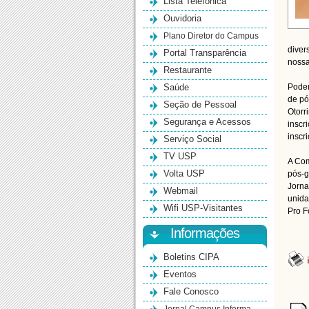
Lista Telefônica
Ouvidoria
Plano Diretor do Campus
diver
Portal Transparência
nossa
Restaurante
Saúde
Podem
de pó
Seção de Pessoal
Otorr
Segurança e Acessos
inscr
inscr
Serviço Social
TV USP
A Com
Volta USP
pós-g
Jorna
Webmail
unida
Wifi USP-Visitantes
Pro F
Informações
Boletins CIPA
Eventos
Fale Conosco