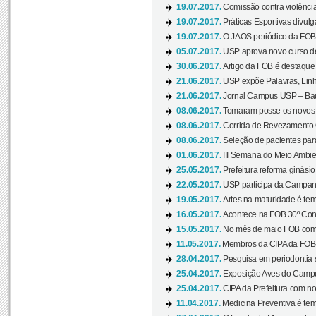
19.07.2017.
Comissão contra violênci
19.07.2017.
Práticas Esportivas divulg
19.07.2017.
O JAOS periódico da FOB d
05.07.2017.
USP aprova novo curso de
30.06.2017.
Artigo da FOB é destaque e
21.06.2017.
USP expõe Palavras, Linh
21.06.2017.
Jornal Campus USP – Baur
08.06.2017.
Tomaram posse os novos
08.06.2017.
Corrida de Revezamento 
08.06.2017.
Seleção de pacientes para
01.06.2017.
III Semana do Meio Ambie
25.05.2017.
Prefeitura reforma ginási
22.05.2017.
USP participa da Campanh
19.05.2017.
Artes na maturidade é tem
16.05.2017.
Acontece na FOB 30º Cong
15.05.2017.
No mês de maio FOB com
11.05.2017.
Membros da CIPA da FOB
28.04.2017.
Pesquisa em periodontia s
25.04.2017.
Exposição Aves do Campu
25.04.2017.
CIPA da Prefeitura com no
11.04.2017.
Medicina Preventiva é tem