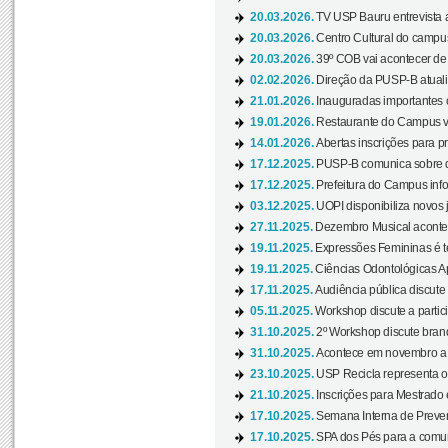
20.03.2026.
TV USP Bauru entrevista a
20.03.2026.
Centro Cultural do campus
20.03.2026.
39º COB vai acontecer de 
02.02.2026.
Direção da PUSP-B atualiz
21.01.2026.
Inauguradas importantes
19.01.2026.
Restaurante do Campus vol
14.01.2026.
Abertas inscrições para p
17.12.2025.
PUSP-B comunica sobre de
17.12.2025.
Prefeitura do Campus info
03.12.2025.
UOPI disponibiliza novos 
27.11.2025.
Dezembro Musical acontec
19.11.2025.
Expressões Femininas é te
19.11.2025.
Ciências Odontológicas Ap
17.11.2025.
Audiência pública discute
05.11.2025.
Workshop discute a partic
31.10.2025.
2º Workshop discute branq
31.10.2025.
Acontece em novembro a 
23.10.2025.
USP Recicla representa 
21.10.2025.
Inscrições para Mestrado
17.10.2025.
Semana Interna de Preven
17.10.2025.
SPA dos Pés para a comuni