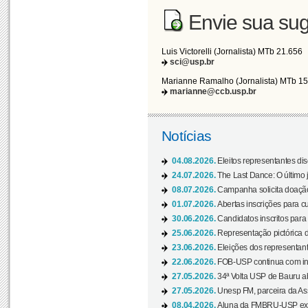
Envie sua sug
Luis Victorelli (Jornalista) MTb 21.656
sci@usp.br
Marianne Ramalho (Jornalista) MTb 1
marianne@ccb.usp.br
Notícias
04.08.2026.
Eleitos representantes di
24.07.2026.
The Last Dance: O últim
08.07.2026.
Campanha solicita doação 
01.07.2026.
Abertas inscrições para c
30.06.2026.
Candidatos inscritos para 
25.06.2026.
Representação pictórica da
23.06.2026.
Eleições dos representant
22.06.2026.
FOB-USP continua com ins
27.05.2026.
34ª Volta USP de Bauru a
27.05.2026.
Unesp FM, parceira da As
08.04.2026.
Aluna da FMBRU-USP expõe