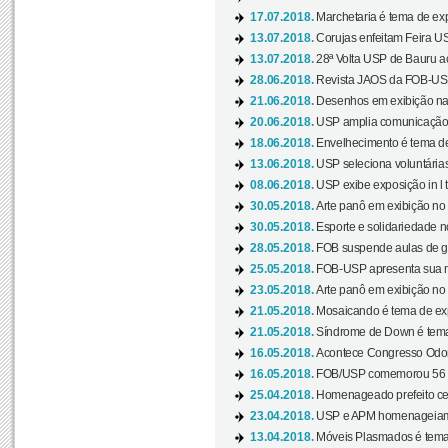
17.07.2018.
Marchetaria é tema de ex
13.07.2018.
Corujas enfeitam Feira USP
13.07.2018.
28ª Volta USP de Bauru a
28.06.2018.
Revista JAOS da FOB-USP
21.06.2018.
Desenhos em exibição na 
20.06.2018.
USP amplia comunicação 
18.06.2018.
Envelhecimento é tema de
13.06.2018.
USP seleciona voluntárias 
08.06.2018.
USP exibe exposição in l t
30.05.2018.
Arte panô em exibição no C
30.05.2018.
Esporte e solidariedade 
28.05.2018.
FOB suspende aulas de gr
25.05.2018.
FOB-USP apresenta sua no
23.05.2018.
Arte panô em exibição no C
21.05.2018.
Mosaicando é tema de ex
21.05.2018.
Síndrome de Down é tema
16.05.2018.
Acontece Congresso Odont
16.05.2018.
FOB/USP comemorou 56 a
25.04.2018.
Homenageado prefeito ces
23.04.2018.
USP e APM homenageiam D
13.04.2018.
Móveis Plasmados é tema 