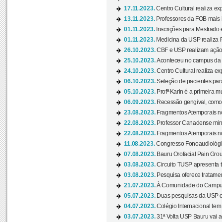
17.11.2023.
Centro Cultural realiza ex
13.11.2023.
Professores da FOB mais i
01.11.2023.
Inscrições para Mestrado 
01.11.2023.
Medicina da USP realiza 
26.10.2023.
CBF e USP realizam ação d
25.10.2023.
Aconteceu no campus da 
24.10.2023.
Centro Cultural realiza e
06.10.2023.
Seleção de pacientes para
05.10.2023.
Profª Karin é a primeira m
06.09.2023.
Recessão gengival, como re
23.08.2023.
Fragmentos Atemporais no
22.08.2023.
Professor Canadense minis
22.08.2023.
Fragmentos Atemporais no
11.08.2023.
Congresso Fonoaudiológic
07.08.2023.
Bauru Orofacial Pain Grou
03.08.2023.
Circuito TUSP apresenta t
03.08.2023.
Pesquisa oferece tratamen
21.07.2023.
À Comunidade do Campus
05.07.2023.
Duas pesquisas da USP co
04.07.2023.
Colégio Internacional tem
03.07.2023.
31ª Volta USP Bauru vai a