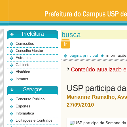
Prefeitura
da
Universidade
de
São
Paulo
-
Bauru
Prefeitura
Comissões
Conselho Gestor
página principal
informaçõe
Estrutura
Gabinete
Conteúdo atualizado
Histórico
Intranet
USP participa d
Serviços
Marianne Ramalho, As
Concurso Público
27/09/2010
Esportes
Informática
Licitações e Contratos