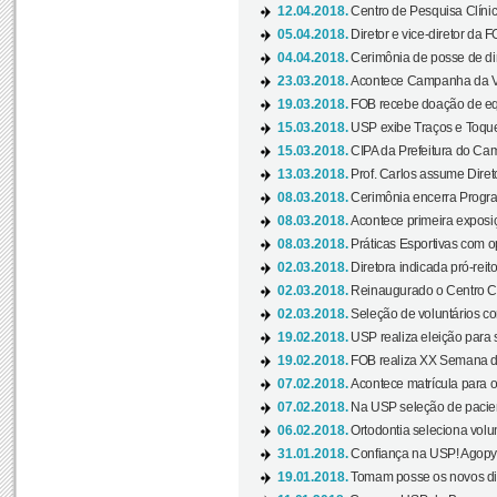
12.04.2018.
Centro de Pesquisa Clíni
05.04.2018.
Diretor e vice-diretor da 
04.04.2018.
Cerimônia de posse de dir
23.03.2018.
Acontece Campanha da V
19.03.2018.
FOB recebe doação de eq
15.03.2018.
USP exibe Traços e Toques
15.03.2018.
CIPA da Prefeitura do Camp
13.03.2018.
Prof. Carlos assume Diret
08.03.2018.
Cerimônia encerra Progra
08.03.2018.
Acontece primeira exposiçã
08.03.2018.
Práticas Esportivas com o
02.03.2018.
Diretora indicada pró-reito
02.03.2018.
Reinaugurado o Centro Cu
02.03.2018.
Seleção de voluntários co
19.02.2018.
USP realiza eleição para 
19.02.2018.
FOB realiza XX Semana d
07.02.2018.
Acontece matrícula para o
07.02.2018.
Na USP seleção de pacie
06.02.2018.
Ortodontia seleciona volun
31.01.2018.
Confiança na USP! Agopya
19.01.2018.
Tomam posse os novos dir