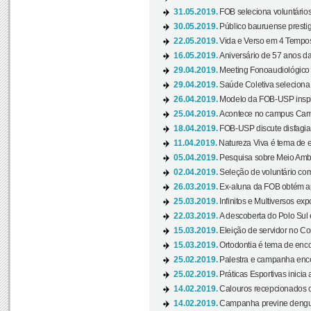
31.05.2019.
FOB seleciona voluntário
30.05.2019.
Público bauruense prestig
22.05.2019.
Vida e Verso em 4 Tempos
16.05.2019.
Aniversário de 57 anos d
29.04.2019.
Meeting Fonoaudiológico d
29.04.2019.
Saúde Coletiva seleciona 
26.04.2019.
Modelo da FOB-USP inspir
25.04.2019.
Acontece no campus Cam
18.04.2019.
FOB-USP discute disfagia 
11.04.2019.
Natureza Viva é tema de 
05.04.2019.
Pesquisa sobre Meio Ambi
02.04.2019.
Seleção de voluntário com
26.03.2019.
Ex-aluna da FOB obtém a
25.03.2019.
Infinitos e Multiversos ex
22.03.2019.
A descoberta do Polo Sul
15.03.2019.
Eleição de servidor no Co
15.03.2019.
Ortodontia é tema de encon
25.02.2019.
Palestra e campanha ence
25.02.2019.
Práticas Esportivas inicia 
14.02.2019.
Calouros recepcionados 
14.02.2019.
Campanha previne dengue