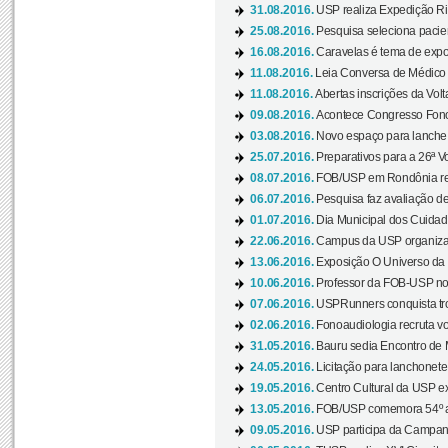
31.08.2016.
USP realiza Expedição Ri
25.08.2016.
Pesquisa seleciona pacie
16.08.2016.
Caravelas é tema de expo
11.08.2016.
Leia Conversa de Médico e 
11.08.2016.
Abertas inscrições da Vol
09.08.2016.
Acontece Congresso Fonoa
03.08.2016.
Novo espaço para lanche 
25.07.2016.
Preparativos para a 26ª V
08.07.2016.
FOB/USP em Rondônia real
06.07.2016.
Pesquisa faz avaliação de
01.07.2016.
Dia Municipal dos Cuidado
22.06.2016.
Campus da USP organiza "
13.06.2016.
Exposição O Universo da C
10.06.2016.
Professor da FOB-USP no
07.06.2016.
USPRunners conquista tro
02.06.2016.
Fonoaudiologia recruta vo
31.05.2016.
Bauru sedia Encontro de M
24.05.2016.
Licitação para lanchonet
19.05.2016.
Centro Cultural da USP ex
13.05.2016.
FOB/USP comemora 54º an
09.05.2016.
USP participa da Campanh