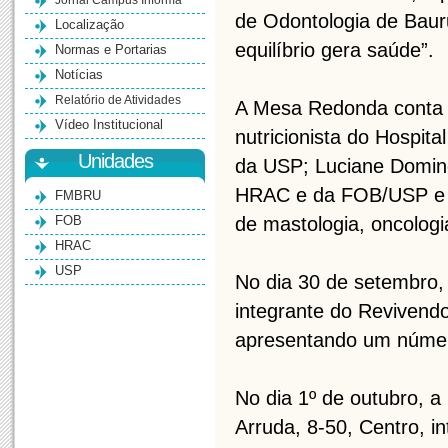
Jornal Campus Informa
de Odontologia de Bau
Localização
equilíbrio gera saúde”.
Normas e Portarias
Notícias
Relatório de Atividades
A Mesa Redonda conta c
Vídeo Institucional
nutricionista do Hospit
Unidades
da USP; Luciane Doming
HRAC e da FOB/USP e Wi
FMBRU
FOB
de mastologia, oncologia
HRAC
USP
No dia 30 de setembro, 
integrante do Revivendo 
apresentando um númer
No dia 1º de outubro, a 
Arruda, 8-50, Centro, i