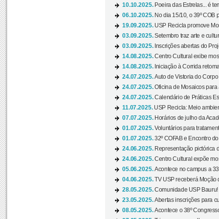
10.10.2025.
Poeira das Estrelas... é t
06.10.2025.
No dia 15/10, o 39º COB 
19.09.2025.
USP Recicla promove Most
03.09.2025.
Setembro traz arte e cultu
03.09.2025.
Inscrições abertas do Pro
14.08.2025.
Centro Cultural exibe mos
14.08.2025.
Iniciação à Corrida retoma 
24.07.2025.
Auto de Vistoria do Corpo
24.07.2025.
Oficina de Mosaicos para 
24.07.2025.
Calendário de Práticas Esp
11.07.2025.
USP Recicla: Meio ambient
07.07.2025.
Horários de julho da Acad
01.07.2025.
Voluntários para tratament
01.07.2025.
32º COFAB e Encontro do
24.06.2025.
Representação pictórica d
24.06.2025.
Centro Cultural expõe most
05.06.2025.
Acontece no campus a 33ª
04.06.2025.
TV USP receberá Moção d
28.05.2025.
Comunidade USP Bauru! Ve
23.05.2025.
Abertas inscrições para 
08.05.2025.
Acontece o 38º Congresso