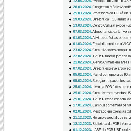
12.04.2024.
2ª edição do Circuito USP
28.03.2024.
Congresso Médico Acadêm
25.03.2024.
Professora da FOB é eleita
19.03.2024.
Diretora da FOB anuncia 
13.03.2024.
Centro Cultural expõe Fug
07.03.2024.
A Importância da Universi
01.03.2024.
Atividades físicas podem 
01.03.2024.
Em abril acontece o VI C
23.02.2024.
Com atividades campus re
22.02.2024.
TV USP mostra jornada de
21.02.2024.
Alerta: Animais em áreas 
07.02.2024.
Diretora escreve artigo s
05.02.2024.
Painel comemora os 90 an
05.02.2024.
Seleção de pacientes para
25.01.2024.
Livro da FOB é destaque 
25.01.2024.
Com diversos eventos US
25.01.2024.
TV USP exibe especial de
17.01.2024.
Campus comemora os 90 
02.01.2024.
Mestrado em Ciências Odo
21.12.2023.
Horário especial dos servi
12.12.2023.
Biblioteca da FOB informa
01.12.2023.
LASE da FOB-USP realiza 