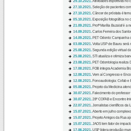
29.10.2021.
Atividades esportivas no 
27.10.2021.
Seleção de pacientes com
27.10.2021.
Câncer de próstata é tema
05.10.2021.
Exposição fotográfica no
21.09.2021.
Profª Marília Buzalaf é a no
14.09.2021.
Carlos Ferreira dos Santo
14.09.2021.
PET Odonto: Campanha c
03.09.2021.
Volta USP de Bauru será n
25.08.2021.
Segunda edição virtual da 
25.08.2021.
STI atualiza e otimiza ba
23.08.2021.
PET Odontologia realiza 
17.08.2021.
FOB integra Academia Bras
12.08.2021.
Vem aí Congresso e Encont
12.08.2021.
Fonoaudiologia: Cofab e E
05.08.2021.
Projeto da Medicina atend
30.07.2021.
Falecimento do professor
30.07.2021.
28º COFAB e Encontro Inte
22.07.2021.
Jornalistas científicos d
15.07.2021.
Aberto em julho complexo
15.07.2021.
Projeto Amigos da Rua aj
15.07.2021.
JAOS tem fator de impact
17.06.2021.
USP lidera produção mund