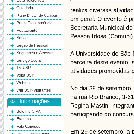
Lista Telefônica
Ouvidoria
realiza diversas ativid
Plano Diretor do Campus
em geral. O evento é pr
Portal Transparência
Secretaria Municipal do
Restaurante
Pessoa Idosa (Comupi)
Saúde
Seção de Pessoal
A Universidade de São 
Segurança e Acessos
Serviço Social
parceira deste evento, 
TV USP
atividades promovidas 
Volta USP
Webmail
No dia 28 de setembro,
Wifi USP-Visitantes
na rua Rio Branco, 3-61
Informações
Regina Mastini integran
Boletins CIPA
participando do concurs
Eventos
Fale Conosco
Em 29 de setembro, a pa