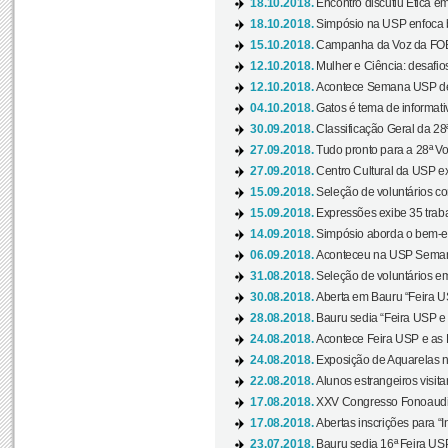
18.10.2018.
Encontro discutiu Ética e
18.10.2018.
Simpósio na USP enfoca b
15.10.2018.
Campanha da Voz da FOB-
12.10.2018.
Mulher e Ciência: desafios
12.10.2018.
Acontece Semana USP de 
04.10.2018.
Gatos é tema de informativo
30.09.2018.
Classificação Geral da 28
27.09.2018.
Tudo pronto para a 28ª Vo
27.09.2018.
Centro Cultural da USP ex
15.09.2018.
Seleção de voluntários co
15.09.2018.
Expressões exibe 35 traba
14.09.2018.
Simpósio aborda o bem-es
06.09.2018.
Aconteceu na USP Semana 
31.08.2018.
Seleção de voluntários em
30.08.2018.
Aberta em Bauru “Feira US
28.08.2018.
Bauru sedia “Feira USP e as
24.08.2018.
Acontece Feira USP e as Pr
24.08.2018.
Exposição de Aquarelas na
22.08.2018.
Alunos estrangeiros visit
17.08.2018.
XXV Congresso Fonoaudio
17.08.2018.
Abertas inscrições para “In
23.07.2018.
Bauru sedia 16ª Feira USP 