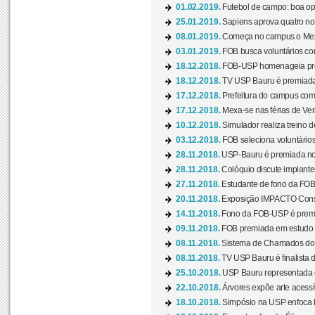
01.02.2019.
Futebol de campo: boa opçã
25.01.2019.
Sapiens aprova quatro no v
08.01.2019.
Começa no campus o Mexa
03.01.2019.
FOB busca voluntários com
18.12.2018.
FOB-USP homenageia prof
18.12.2018.
TV USP Bauru é premiada 
17.12.2018.
Prefeitura do campus com h
17.12.2018.
Mexa-se nas férias de Ver
10.12.2018.
Simulador realiza treino d
03.12.2018.
FOB seleciona voluntário
28.11.2018.
USP-Bauru é premiada no 
28.11.2018.
Colóquio discute implantes
27.11.2018.
Estudante de fono da FOB
20.11.2018.
Exposição IMPACTO Consc
14.11.2018.
Fono da FOB-USP é premia
09.11.2018.
FOB premiada em estudo s
08.11.2018.
Sistema de Chamados do c
08.11.2018.
TV USP Bauru é finalista d
25.10.2018.
USP Bauru representada 
22.10.2018.
Árvores expõe arte acessí
18.10.2018.
Simpósio na USP enfoca b