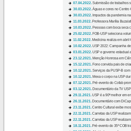
07.04.2022.
Submissão de trabalhos s
30.03.2022.
Águas e cores no Centro C
30.03.2022.
Impactos da pandemia na 
11.03.2022.
Professora Marília Buzalaf
10.03.2022.
Pessoas com boca seca co
25.02.2022.
FOB-USP seleciona voluntá
11.02.2022.
Medicina realiza em abril
10.02.2022.
USP 2022: Campanha de 
03.01.2022.
USP e governo estadual a
23.12.2021.
Menção Honrosa em Ciênc
15.12.2021.
Fono convida pais de cria
10.12.2021.
Serviços da PUSP-B com in
10.12.2021.
Mexa o corpo na USP duran
07.12.2021.
Pré-evento do Cofab prom
03.12.2021.
Documentário da TV USP 
29.11.2021.
USP é a 90ª melhor em em
26.11.2021.
Documentário com DiCaprio
23.11.2021.
Centro Cultural exibe most
22.11.2021.
Carretas da USP realizam
22.11.2021.
Carretas da USP realizam
18.11.2021.
Pré-evento do 35º COB tra