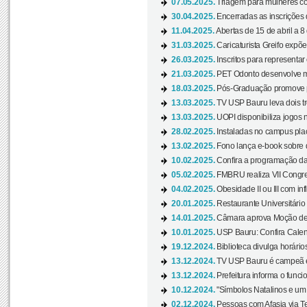
07.05.2025.
Triagem para mulheres com
30.04.2025.
Encerradas as inscrições 
11.04.2025.
Abertas de 15 de abril a 8
31.03.2025.
Caricaturista Greifo expõ
26.03.2025.
Inscritos para representa
21.03.2025.
PET Odonto desenvolve ma
18.03.2025.
Pós-Graduação promove pal
13.03.2025.
TV USP Bauru leva dois tr
13.03.2025.
UOPI disponibiliza jogos 
28.02.2025.
Instaladas no campus pla
13.02.2025.
Fono lança e-book sobre de
10.02.2025.
Confira a programação d
05.02.2025.
FMBRU realiza VII Congr
04.02.2025.
Obesidade II ou III com i
20.01.2025.
Restaurante Universitário
14.01.2025.
Câmara aprova Moção de 
10.01.2025.
USP Bauru: Confira Calend
19.12.2024.
Biblioteca divulga horári
13.12.2024.
TV USP Bauru é campeã em 
13.12.2024.
Prefeitura informa o funci
10.12.2024.
"Símbolos Natalinos e um N
02.12.2024.
Pessoas com Afasia via Te