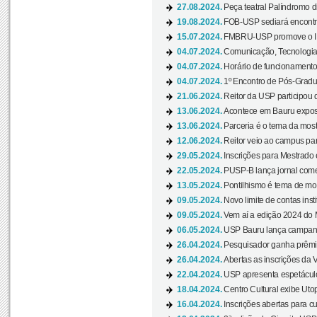
27.08.2024.
Peça teatral Palíndromo di
19.08.2024.
FOB-USP sediará encontro
15.07.2024.
FMBRU-USP promove o II 
04.07.2024.
Comunicação, Tecnologia
04.07.2024.
Horário de funcionamento
04.07.2024.
1º Encontro de Pós-Gradu
21.06.2024.
Reitor da USP participou 
13.06.2024.
Acontece em Bauru exposi
13.06.2024.
Parceria é o tema da mostr
12.06.2024.
Reitor veio ao campus para
29.05.2024.
Inscrições para Mestrado
22.05.2024.
PUSP-B lança jornal come
13.05.2024.
Pontilhismo é tema de most
09.05.2024.
Novo limite de contas ins
09.05.2024.
Vem aí a edição 2024 do 
06.05.2024.
USP Bauru lança campanha
26.04.2024.
Pesquisador ganha prêmio 
26.04.2024.
Abertas as inscrições da 
22.04.2024.
USP apresenta espetáculo
18.04.2024.
Centro Cultural exibe Utop
16.04.2024.
Inscrições abertas para 