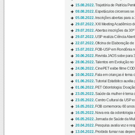
15.08.2022.
Trajetória de Patrícia Pen
08.08.2022.
Espetáculos circenses se
05.08.2022.
Inscrições abertas para a 
29.07.2022.
XXI Meeting Acadêmico do
29.07.2022.
Abertas inscrições da 30ª
29.07.2022.
USP realiza Ciência Abert
22.07.2022.
Oficina de Elaboração de 
15.07.2022.
FOB-USP em Rondônia rea
30.06.2022.
Revista JAOS sobe para 3
28.06.2022.
Talentos em Evolução no C
24.06.2022.
CinePET exibe filme CODA 
10.06.2022.
Fala em crianças é tema d
01.06.2022.
Tutorial Estatístico auxilia
01.06.2022.
PET Odontologia: Doação
23.05.2022.
Saúde da mulher é tema d
23.05.2022.
Centro Cultural da USP ex
16.05.2022.
FOB comemorou 60 anos c
16.05.2022.
Nova era da odontologia é
06.05.2022.
Jornada de Saúde da Mulhe
20.04.2022.
Pesquisa avalia voz e res
13.04.2022.
Proibido fumar nas depen