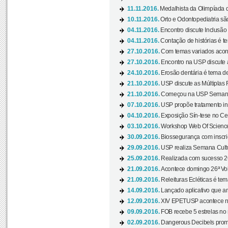
11.11.2016.
Medalhista da Olimpíada 
10.11.2016.
Orto e Odontopediatria sã
04.11.2016.
Encontro discute Inclusão
04.11.2016.
Contação de histórias é te
27.10.2016.
Com temas variados acont
27.10.2016.
Encontro na USP discute 
24.10.2016.
Erosão dentária é tema de
21.10.2016.
USP discute as Múltiplas 
21.10.2016.
Começou na USP Semana C
07.10.2016.
USP propõe tratamento ino
04.10.2016.
Exposição Sín-tese no Cen
03.10.2016.
Workshop Web Of Science
30.09.2016.
Biossegurança com inscriç
29.09.2016.
USP realiza Semana Cultur
25.09.2016.
Realizada com sucesso 26
21.09.2016.
Acontece domingo 26ª Vol
21.09.2016.
Releituras Ecléticas é tem
14.09.2016.
Lançado aplicativo que a
12.09.2016.
XIV EPETUSP acontece n
09.09.2016.
FOB recebe 5 estrelas no r
02.09.2016.
Dangerous Decibels promo