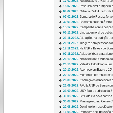
17.02.2023.
Realizada Aula Magna com 
15.02.2023.
Pesquisa avalia impacto d
08.02.2023.
Gilberto Carlotti, reitor d
07.02.2023.
Semana de Recepção aos
30.01.2023.
Bruxismo do sono é tema d
15.12.2022.
Campanha contra desperdí
05.12.2022.
Linguagem oral de bebês 
23.11.2022.
Alterações na audição apó
21.11.2022.
Triagem para pessoas com 
17.11.2022.
Na USP a Beleza do Bonsai
07.11.2022.
Aulas de Yoga para aluno
26.10.2022.
Novo site da Ouvidoria d
20.10.2022.
Palestra Odontologia Suste
20.10.2022.
Acontece em Bauru o 19º C
20.10.2022.
Momentos é tema de mostra
26.09.2022.
Conheça os vencedores da
21.09.2022.
A Volta USP de Bauru com
21.09.2022.
USP Bauru participa da S
30.08.2022.
Jet Café é a nova cantina
30.08.2022.
Massageaço no Centro Cul
22.08.2022.
Domingo tem espetáculo d
16.08.2022.
Portadores de lúpus são c