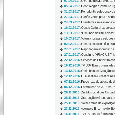
07.04.2017.
O Fundo do Mar exposto no
05.04.2017.
Odontologia é primeiro lu
31.03.2017.
Periodontia seleciona volu
27.03.2017.
Cartão Verde para a saúd
24.03.2017.
Estudantes americanos vis
16.03.2017.
Centro Cultural exibe exp
13.03.2017.
“O mundo das mil-coisas” 
10.03.2017.
Voluntários para estudos n
02.02.2017.
Começam as matrículas 
27.01.2017.
Reportagem acompanha e
27.01.2017.
Centrinho (HRAC-USP) lanç
22.12.2016.
Serviços da Prefeitura com
19.12.2016.
TV USP Bauru premiada c
13.12.2016.
Cerimônia de Colação de
12.12.2016.
USP realiza Ginástica nas
07.12.2016.
Prevenção do abuso de dr
06.12.2016.
Formaturas de 2016 no Te
29.11.2016.
Dia Municipal dos Cuidado
28.11.2016.
Graduação A é a nova cam
25.11.2016.
Natal é tema de exposição 
23.11.2016.
Acontece Encontro de Bios
16.11.2016.
TV USP Bauru é finalista em