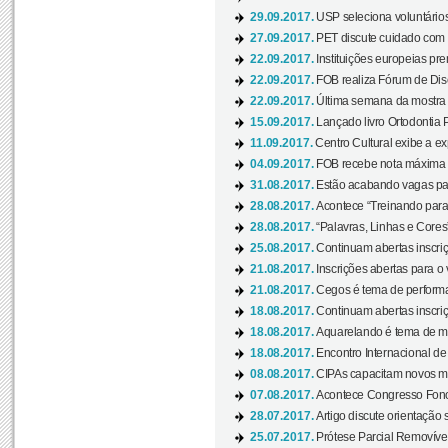
29.09.2017.
USP seleciona voluntários
27.09.2017.
PET discute cuidado com p
22.09.2017.
Instituições europeias pre
22.09.2017.
FOB realiza Fórum de Dis
22.09.2017.
Última semana da mostra “
15.09.2017.
Lançado livro Ortodontia 
11.09.2017.
Centro Cultural exibe a ex
04.09.2017.
FOB recebe nota máxima d
31.08.2017.
Estão acabando vagas par
28.08.2017.
Acontece “Treinando para 
28.08.2017.
“Palavras, Linhas e Cores
25.08.2017.
Continuam abertas inscriç
21.08.2017.
Inscrições abertas para o 
21.08.2017.
Cegos é tema de performa
18.08.2017.
Continuam abertas inscriç
18.08.2017.
Aquarelando é tema de mos
18.08.2017.
Encontro Internacional de 
08.08.2017.
CIPAs capacitam novos m
07.08.2017.
Acontece Congresso Fonoa
28.07.2017.
Artigo discute orientação 
25.07.2017.
Prótese Parcial Removível