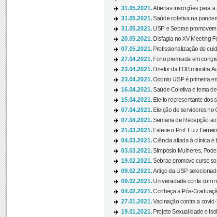
31.05.2021.
Abertas inscrições para a
31.05.2021.
Saúde coletiva na pandemi
31.05.2021.
USP e Sebrae promovem 
20.05.2021.
Disfagia no XV Meeting F
07.05.2021.
Profissionalização de cuid
27.04.2021.
Fono premiada em congress
23.04.2021.
Diretor da FOB ministra A
23.04.2021.
Odonto USP é primeira em
16.04.2021.
Saúde Coletiva é tema de
15.04.2021.
Eleito representante dos s
07.04.2021.
Eleição de servidores no 
07.04.2021.
Semana de Recepção aos C
21.03.2021.
Falece o Prof. Luiz Ferreir
04.03.2021.
Ciência aliada à clínica é
03.03.2021.
Simpósio Mulheres, Poder
19.02.2021.
Sebrae promove curso sob
09.02.2021.
Artigo da USP selecionado
09.02.2021.
Universidade conta com nov
04.02.2021.
Conheça a Pós-Graduaçã
27.01.2021.
Vacinação contra a covid-
19.01.2021.
Projeto Sexualidade e Iso