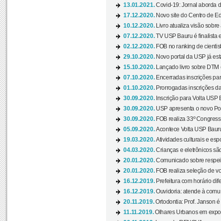
13.01.2021.
Covid-19: Jornal aborda d
17.12.2020.
Novo site do Centro de Ed
10.12.2020.
Livro atualiza visão sobre
07.12.2020.
TV USP Bauru é finalista em
02.12.2020.
FOB no ranking de cientista
29.10.2020.
Novo portal da USP já está
15.10.2020.
Lançado livro sobre DTM e
07.10.2020.
Encerradas inscrições par
01.10.2020.
Prorrogadas inscrições da
30.09.2020.
Inscrição para Volta USP B
30.09.2020.
USP apresenta o novo Port
30.09.2020.
FOB realiza 33º Congresso
05.09.2020.
Acontece Volta USP Bauru 
19.03.2020.
Atividades culturais e esp
04.03.2020.
Crianças e eletrônicos sã
20.01.2020.
Comunicado sobre respeit
20.01.2020.
FOB realiza seleção de vol
16.12.2019.
Prefeitura com horário dife
16.12.2019.
Ouvidoria: atende à comu
20.11.2019.
Ortodontia: Prof. Janson é
11.11.2019.
Olhares Urbanos em exposi