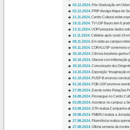
02.12.2024.
Pós-Graduação em Odonto
02.12.2024.
PRIP divulga Mapa de Saú
21.11.2024.
Centro Cultural exibe expo
19.11.2024.
TV USP Bauru tem 8 produçõ
13.11.2024.
UOPI pesquisa dados sobre
11.11.2024.
Cefaleia após covid-19 em
08.11.2024.
Em visita ao campus reitor
05.11.2024.
CORALUSP comemora os 8
30.10.2024.
Ciência brasileira ganha 
30.10.2024.
Obesos com inflamação ge
30.10.2024.
Comunicado dos Dirigente
14.10.2024.
Exposição “Imaginação em
01.10.2024.
PUSP-B anuncia conclus
01.10.2024.
FOB-USP promove evento O
27.09.2024.
Evento sobre Relações Pe
16.09.2024.
Prossegue no Centro Cultu
03.09.2024.
Acontece no campus a Sem
03.09.2024.
GTH realiza Campanha de D
30.08.2024.
FMBRU realiza a Jornada 
27.08.2024.
Filarmônica realiza apres
27.08.2024.
Última semana da mostra Aq