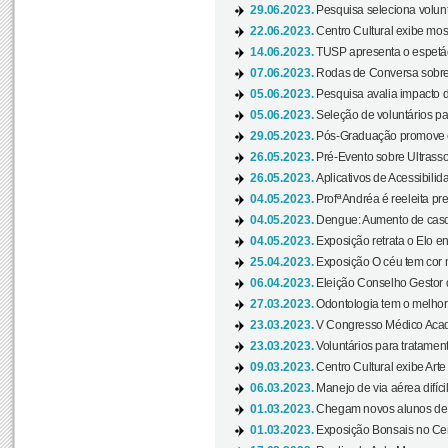
29.06.2023.
Pesquisa seleciona volunt
22.06.2023.
Centro Cultural exibe mo
14.06.2023.
TUSP apresenta o espetác
07.06.2023.
Rodas de Conversa sobre
05.06.2023.
Pesquisa avalia impacto d
05.06.2023.
Seleção de voluntários pa
29.05.2023.
Pós-Graduação promove ev
26.05.2023.
Pré-Evento sobre Ultrasso
26.05.2023.
Aplicativos de Acessibilida
04.05.2023.
Profª Andréa é reeleita pr
04.05.2023.
Dengue: Aumento de casos
04.05.2023.
Exposição retrata o Elo ent
25.04.2023.
Exposição O céu tem cor 
06.04.2023.
Eleição Conselho Gestor
27.03.2023.
Odontologia tem o melho
23.03.2023.
V Congresso Médico Acad
23.03.2023.
Voluntários para tratamento
09.03.2023.
Centro Cultural exibe Arte
06.03.2023.
Manejo de via aérea difíci
01.03.2023.
Chegam novos alunos de O
01.03.2023.
Exposição Bonsais no Cent