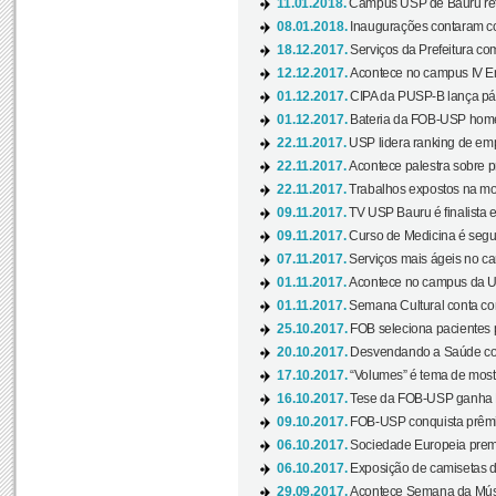
11.01.2018.
Campus USP de Bauru reto
08.01.2018.
Inaugurações contaram com
18.12.2017.
Serviços da Prefeitura com
12.12.2017.
Acontece no campus IV En
01.12.2017.
CIPA da PUSP-B lança pág
01.12.2017.
Bateria da FOB-USP homen
22.11.2017.
USP lidera ranking de emp
22.11.2017.
Acontece palestra sobre p
22.11.2017.
Trabalhos expostos na mos
09.11.2017.
TV USP Bauru é finalista em
09.11.2017.
Curso de Medicina é segun
07.11.2017.
Serviços mais ágeis no c
01.11.2017.
Acontece no campus da US
01.11.2017.
Semana Cultural conta co
25.10.2017.
FOB seleciona pacientes p
20.10.2017.
Desvendando a Saúde com
17.10.2017.
“Volumes” é tema de mostr
16.10.2017.
Tese da FOB-USP ganha 
09.10.2017.
FOB-USP conquista prêmio
06.10.2017.
Sociedade Europeia premi
06.10.2017.
Exposição de camisetas d
29.09.2017.
Acontece Semana da Músi