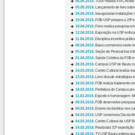
06.05.2016.
TUSP realiza XVI Circuito
05.05.2016.
Lançamento de livro sobr
29.04.2016.
Inauguradas instalações 
19.04.2016.
FOB-USP prepara a 29ª e
18.04.2016.
Fono realiza pesquisa em m
12.04.2016.
Exposição na USP enfoca u
11.04.2016.
Disciplina incentiva prática
06.04.2016.
Bauru comemora neste mês
05.04.2016.
Seção de Pessoal traz info
01.04.2016.
Saúde Coletiva da FOB es
28.03.2016.
Campus USP de Bauru na l
24.03.2016.
Centro Cultural realiza ex
23.03.2016.
Livro discute estratégias e
18.03.2016.
FOB realiza tratamento res
18.03.2016.
Prefeitura do Campus pro
11.03.2016.
Esporte e homenagem: Mul
09.03.2016.
FOB desenvolve pesquisa 
09.03.2016.
Ensino da bioética nos cu
04.03.2016.
USP comemora Dia da Mulh
04.03.2016.
Centro Cultural da USP Bau
24.02.2016.
Realizada 32ª expedição
22.02.2016.
TV USP Bauru estreia nov