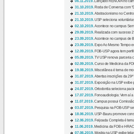
06.11.2019.
Lançado RENOVA no camp
31.10.2019.
Roda de Conversa com “Di
21.10.2019.
Abstracionismo no Centro 
21.10.2019.
USP seleciona voluntária
02.10.2019.
Acontece no campus Seman
29.09.2019.
Realizada com sucesso 29
23.09.2019.
Acontece no campus de Ba
23.09.2019.
Expo Ao Mesmo Tempo em 
12.09.2019.
FOB-USP agora tem perfil 
05.09.2019.
TV USP renova parceria c
02.09.2019.
Curso de Medicina da FOB
19.08.2019.
Miscelânea é tema de mos
31.07.2019.
Abertas inscrições da 29ª
31.07.2019.
Exposição na USP exibe pa
24.07.2019.
Ortodontia seleciona pacie
17.07.2019.
Fonoaudiologia: Vem aí a 
11.07.2019.
Campus possui Comissão 
03.07.2019.
Pesquisa na FOB-USP sele
18.06.2019.
USP-Bauru promove consci
12.06.2019.
Feijoada Completa é tema
11.06.2019.
Medicina da FOB e HRAC 
07.06.2019.
Mostra na USP exibe telas 