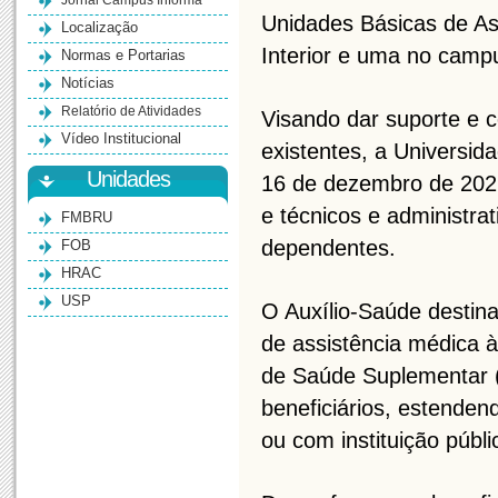
Jornal Campus Informa
Unidades Básicas de As
Localização
Interior e uma no campu
Normas e Portarias
Notícias
Relatório de Atividades
Visando dar suporte e 
Vídeo Institucional
existentes, a Universi
Unidades
16 de dezembro de 202
e técnicos e administra
FMBRU
dependentes.
FOB
HRAC
USP
O Auxílio-Saúde destina
de assistência médica 
de Saúde Suplementar (
beneficiários, estende
ou com instituição públi