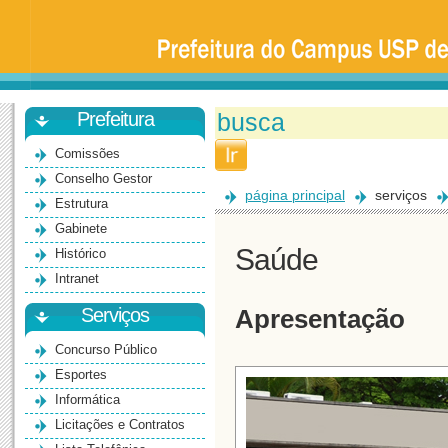
Prefeitura
da
Universidade
de
São
Paulo
-
Bauru
Prefeitura
Comissões
Conselho Gestor
página principal
serviços
Estrutura
Gabinete
Saúde
Histórico
Intranet
Serviços
Apresentação
Concurso Público
Esportes
Informática
Licitações e Contratos