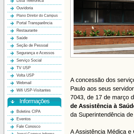
Lista Telefônica
Ouvidoria
Plano Diretor do Campus
Portal Transparência
Restaurante
Saúde
Seção de Pessoal
Segurança e Acessos
Serviço Social
TV USP
Volta USP
A concessão dos serviç
Webmail
Paulo aos seus servido
Wifi USP-Visitantes
7043, de 17 de março d
Informações
de Assistência à Saú
Boletins CIPA
da Superintendência de
Eventos
Fale Conosco
A Assistência Médica e 