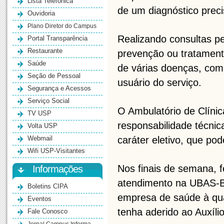
Lista Telefônica
de um diagnóstico prec
Ouvidoria
Plano Diretor do Campus
Realizando consultas p
Portal Transparência
Restaurante
prevenção ou tratamento
Saúde
de várias doenças, com
Seção de Pessoal
usuário do serviço.
Segurança e Acessos
Serviço Social
O Ambulatório de Clíni
TV USP
responsabilidade técnic
Volta USP
Webmail
caráter eletivo, que p
Wifi USP-Visitantes
Nos finais de semana, 
Informações
atendimento na UBAS-BA
Boletins CIPA
empresa de saúde à qua
Eventos
tenha aderido ao Auxíli
Fale Conosco