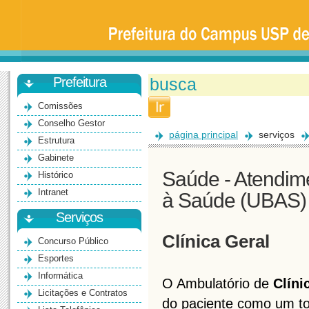
Prefeitura
da
Universidade
de
São
Paulo
-
Bauru
Prefeitura
Comissões
Conselho Gestor
página principal
serviços
Estrutura
Gabinete
Saúde - Atendim
Histórico
Intranet
à Saúde (UBAS)
Serviços
Clínica Geral
Concurso Público
Esportes
Informática
O Ambulatório de
Clíni
Licitações e Contratos
do paciente como um to