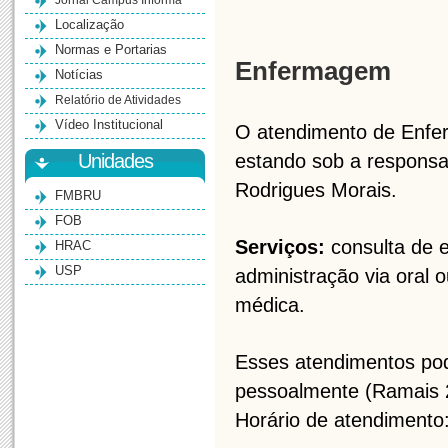
Jornal Campus Informa
Localização
Normas e Portarias
Enfermagem
Notícias
Relatório de Atividades
Vídeo Institucional
O atendimento de Enfe
Unidades
estando sob a responsab
Rodrigues Morais.
FMBRU
FOB
Serviços:
consulta de e
HRAC
USP
administração via oral o
médica.
Esses atendimentos pod
pessoalmente (Ramais 
Horário de atendimento