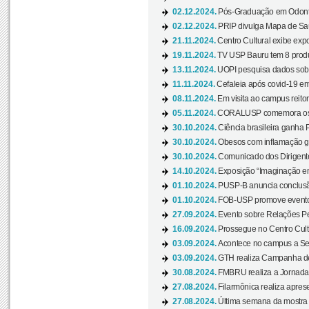
02.12.2024.
Pós-Graduação em Odonto
02.12.2024.
PRIP divulga Mapa de Saú
21.11.2024.
Centro Cultural exibe expo
19.11.2024.
TV USP Bauru tem 8 produçõ
13.11.2024.
UOPI pesquisa dados sobre
11.11.2024.
Cefaleia após covid-19 em
08.11.2024.
Em visita ao campus reitor
05.11.2024.
CORALUSP comemora os 8
30.10.2024.
Ciência brasileira ganha 
30.10.2024.
Obesos com inflamação ge
30.10.2024.
Comunicado dos Dirigente
14.10.2024.
Exposição “Imaginação em
01.10.2024.
PUSP-B anuncia conclus
01.10.2024.
FOB-USP promove evento O
27.09.2024.
Evento sobre Relações Pe
16.09.2024.
Prossegue no Centro Cultu
03.09.2024.
Acontece no campus a Sem
03.09.2024.
GTH realiza Campanha de D
30.08.2024.
FMBRU realiza a Jornada 
27.08.2024.
Filarmônica realiza apres
27.08.2024.
Última semana da mostra Aq