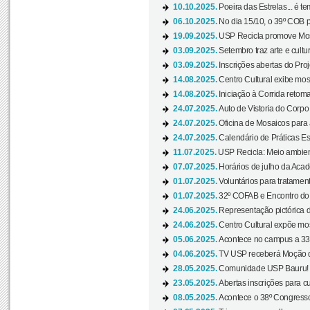
10.10.2025.
Poeira das Estrelas... é t
06.10.2025.
No dia 15/10, o 39º COB 
19.09.2025.
USP Recicla promove Most
03.09.2025.
Setembro traz arte e cultu
03.09.2025.
Inscrições abertas do Pro
14.08.2025.
Centro Cultural exibe mos
14.08.2025.
Iniciação à Corrida retoma 
24.07.2025.
Auto de Vistoria do Corpo
24.07.2025.
Oficina de Mosaicos para 
24.07.2025.
Calendário de Práticas Esp
11.07.2025.
USP Recicla: Meio ambient
07.07.2025.
Horários de julho da Acad
01.07.2025.
Voluntários para tratament
01.07.2025.
32º COFAB e Encontro do
24.06.2025.
Representação pictórica d
24.06.2025.
Centro Cultural expõe most
05.06.2025.
Acontece no campus a 33ª
04.06.2025.
TV USP receberá Moção d
28.05.2025.
Comunidade USP Bauru! Ve
23.05.2025.
Abertas inscrições para 
08.05.2025.
Acontece o 38º Congresso