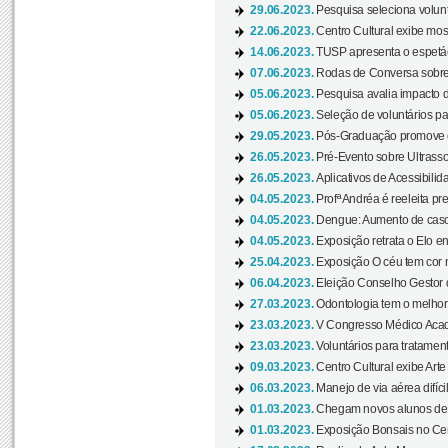
29.06.2023.
Pesquisa seleciona volunt
22.06.2023.
Centro Cultural exibe mo
14.06.2023.
TUSP apresenta o espetác
07.06.2023.
Rodas de Conversa sobre
05.06.2023.
Pesquisa avalia impacto d
05.06.2023.
Seleção de voluntários pa
29.05.2023.
Pós-Graduação promove ev
26.05.2023.
Pré-Evento sobre Ultrasso
26.05.2023.
Aplicativos de Acessibilida
04.05.2023.
Profª Andréa é reeleita pr
04.05.2023.
Dengue: Aumento de casos
04.05.2023.
Exposição retrata o Elo ent
25.04.2023.
Exposição O céu tem cor 
06.04.2023.
Eleição Conselho Gestor
27.03.2023.
Odontologia tem o melho
23.03.2023.
V Congresso Médico Acad
23.03.2023.
Voluntários para tratamento
09.03.2023.
Centro Cultural exibe Arte
06.03.2023.
Manejo de via aérea difíci
01.03.2023.
Chegam novos alunos de O
01.03.2023.
Exposição Bonsais no Cent