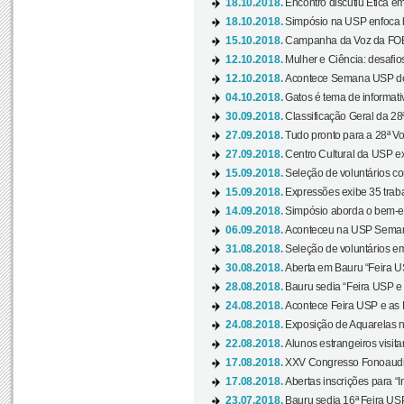
18.10.2018.
Encontro discutiu Ética e
18.10.2018.
Simpósio na USP enfoca b
15.10.2018.
Campanha da Voz da FOB-
12.10.2018.
Mulher e Ciência: desafios
12.10.2018.
Acontece Semana USP de 
04.10.2018.
Gatos é tema de informativo
30.09.2018.
Classificação Geral da 28
27.09.2018.
Tudo pronto para a 28ª Vo
27.09.2018.
Centro Cultural da USP ex
15.09.2018.
Seleção de voluntários co
15.09.2018.
Expressões exibe 35 traba
14.09.2018.
Simpósio aborda o bem-es
06.09.2018.
Aconteceu na USP Semana 
31.08.2018.
Seleção de voluntários em
30.08.2018.
Aberta em Bauru “Feira US
28.08.2018.
Bauru sedia “Feira USP e as
24.08.2018.
Acontece Feira USP e as Pr
24.08.2018.
Exposição de Aquarelas na
22.08.2018.
Alunos estrangeiros visit
17.08.2018.
XXV Congresso Fonoaudio
17.08.2018.
Abertas inscrições para “In
23.07.2018.
Bauru sedia 16ª Feira USP 