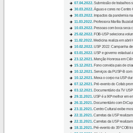
07.04.2022.
Submissão de trabalhos s
30.03.2022.
Águas e cores no Centro C
30.03.2022.
Impactos da pandemia na 
11.03.2022.
Professora Marília Buzalaf
10.03.2022.
Pessoas com boca seca co
25.02.2022.
FOB-USP seleciona voluntá
11.02.2022.
Medicina realiza em abril
10.02.2022.
USP 2022: Campanha de 
03.01.2022.
USP e governo estadual a
23.12.2021.
Menção Honrosa em Ciênc
15.12.2021.
Fono convida pais de cria
10.12.2021.
Serviços da PUSP-B com in
10.12.2021.
Mexa o corpo na USP duran
07.12.2021.
Pré-evento do Cofab prom
03.12.2021.
Documentário da TV USP 
29.11.2021.
USP é a 90ª melhor em em
26.11.2021.
Documentário com DiCaprio
23.11.2021.
Centro Cultural exibe most
22.11.2021.
Carretas da USP realizam
22.11.2021.
Carretas da USP realizam
18.11.2021.
Pré-evento do 35º COB tra