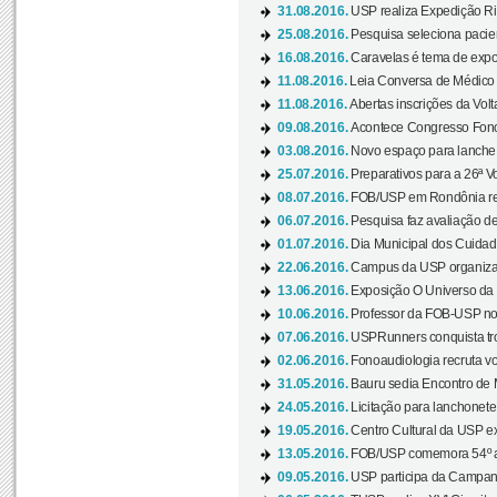
31.08.2016.
USP realiza Expedição Ri
25.08.2016.
Pesquisa seleciona pacie
16.08.2016.
Caravelas é tema de expo
11.08.2016.
Leia Conversa de Médico e 
11.08.2016.
Abertas inscrições da Vol
09.08.2016.
Acontece Congresso Fonoa
03.08.2016.
Novo espaço para lanche 
25.07.2016.
Preparativos para a 26ª V
08.07.2016.
FOB/USP em Rondônia real
06.07.2016.
Pesquisa faz avaliação de
01.07.2016.
Dia Municipal dos Cuidado
22.06.2016.
Campus da USP organiza "
13.06.2016.
Exposição O Universo da C
10.06.2016.
Professor da FOB-USP no
07.06.2016.
USPRunners conquista tro
02.06.2016.
Fonoaudiologia recruta vo
31.05.2016.
Bauru sedia Encontro de M
24.05.2016.
Licitação para lanchonet
19.05.2016.
Centro Cultural da USP ex
13.05.2016.
FOB/USP comemora 54º an
09.05.2016.
USP participa da Campanh