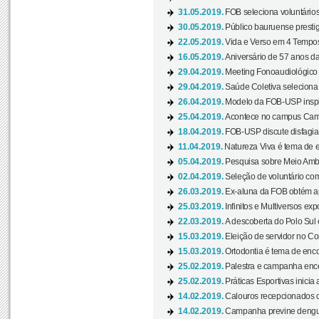
31.05.2019.
FOB seleciona voluntário
30.05.2019.
Público bauruense prestig
22.05.2019.
Vida e Verso em 4 Tempos
16.05.2019.
Aniversário de 57 anos d
29.04.2019.
Meeting Fonoaudiológico d
29.04.2019.
Saúde Coletiva seleciona 
26.04.2019.
Modelo da FOB-USP inspir
25.04.2019.
Acontece no campus Cam
18.04.2019.
FOB-USP discute disfagia 
11.04.2019.
Natureza Viva é tema de 
05.04.2019.
Pesquisa sobre Meio Ambi
02.04.2019.
Seleção de voluntário com
26.03.2019.
Ex-aluna da FOB obtém a
25.03.2019.
Infinitos e Multiversos ex
22.03.2019.
A descoberta do Polo Sul
15.03.2019.
Eleição de servidor no Co
15.03.2019.
Ortodontia é tema de encon
25.02.2019.
Palestra e campanha ence
25.02.2019.
Práticas Esportivas inicia 
14.02.2019.
Calouros recepcionados 
14.02.2019.
Campanha previne dengue