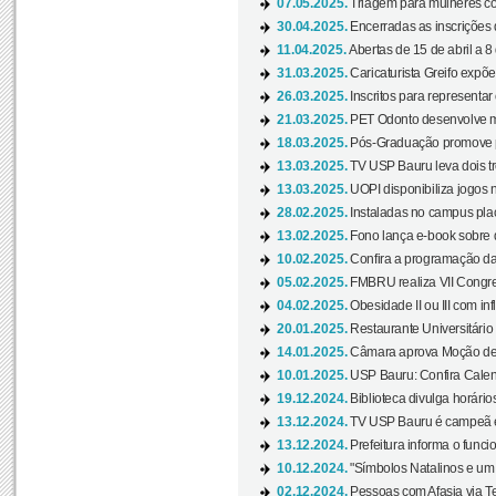
07.05.2025.
Triagem para mulheres com
30.04.2025.
Encerradas as inscrições 
11.04.2025.
Abertas de 15 de abril a 8
31.03.2025.
Caricaturista Greifo expõ
26.03.2025.
Inscritos para representa
21.03.2025.
PET Odonto desenvolve ma
18.03.2025.
Pós-Graduação promove pal
13.03.2025.
TV USP Bauru leva dois tr
13.03.2025.
UOPI disponibiliza jogos 
28.02.2025.
Instaladas no campus pla
13.02.2025.
Fono lança e-book sobre de
10.02.2025.
Confira a programação d
05.02.2025.
FMBRU realiza VII Congr
04.02.2025.
Obesidade II ou III com i
20.01.2025.
Restaurante Universitário
14.01.2025.
Câmara aprova Moção de 
10.01.2025.
USP Bauru: Confira Calend
19.12.2024.
Biblioteca divulga horári
13.12.2024.
TV USP Bauru é campeã em 
13.12.2024.
Prefeitura informa o funci
10.12.2024.
"Símbolos Natalinos e um N
02.12.2024.
Pessoas com Afasia via Te