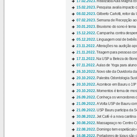
17.02.2023.
Realizada Aula Magna com 
15.02.2023.
Pesquisa avalia impacto d
08.02.2023.
Gilberto Carlotti, reitor d
07.02.2023.
Semana de Recepção aos
30.01.2023.
Bruxismo do sono é tema d
15.12.2022.
Campanha contra desperdí
05.12.2022.
Linguagem oral de bebês 
23.11.2022.
Alterações na audição apó
21.11.2022.
Triagem para pessoas com 
17.11.2022.
Na USP a Beleza do Bonsai
07.11.2022.
Aulas de Yoga para aluno
26.10.2022.
Novo site da Ouvidoria d
20.10.2022.
Palestra Odontologia Suste
20.10.2022.
Acontece em Bauru o 19º C
20.10.2022.
Momentos é tema de mostra
26.09.2022.
Conheça os vencedores da
21.09.2022.
A Volta USP de Bauru com
21.09.2022.
USP Bauru participa da S
30.08.2022.
Jet Café é a nova cantina
30.08.2022.
Massageaço no Centro Cul
22.08.2022.
Domingo tem espetáculo d
16.08.2022.
Portadores de lúpus são c