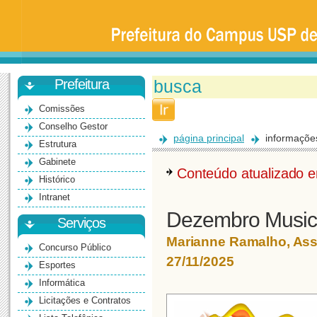
Prefeitura
da
Universidade
de
São
Paulo
-
Bauru
Prefeitura
Comissões
Conselho Gestor
página principal
informaçõe
Estrutura
Gabinete
Conteúdo atualizado
Histórico
Intranet
Dezembro Musica
Serviços
Marianne Ramalho, As
Concurso Público
27/11/2025
Esportes
Informática
Licitações e Contratos