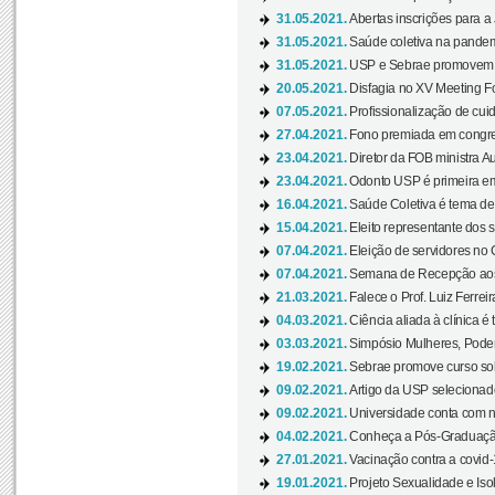
31.05.2021.
Abertas inscrições para a
31.05.2021.
Saúde coletiva na pandemi
31.05.2021.
USP e Sebrae promovem 
20.05.2021.
Disfagia no XV Meeting F
07.05.2021.
Profissionalização de cuid
27.04.2021.
Fono premiada em congress
23.04.2021.
Diretor da FOB ministra A
23.04.2021.
Odonto USP é primeira em
16.04.2021.
Saúde Coletiva é tema de
15.04.2021.
Eleito representante dos s
07.04.2021.
Eleição de servidores no 
07.04.2021.
Semana de Recepção aos C
21.03.2021.
Falece o Prof. Luiz Ferreir
04.03.2021.
Ciência aliada à clínica é
03.03.2021.
Simpósio Mulheres, Poder
19.02.2021.
Sebrae promove curso sob
09.02.2021.
Artigo da USP selecionado
09.02.2021.
Universidade conta com nov
04.02.2021.
Conheça a Pós-Graduaçã
27.01.2021.
Vacinação contra a covid-
19.01.2021.
Projeto Sexualidade e Iso