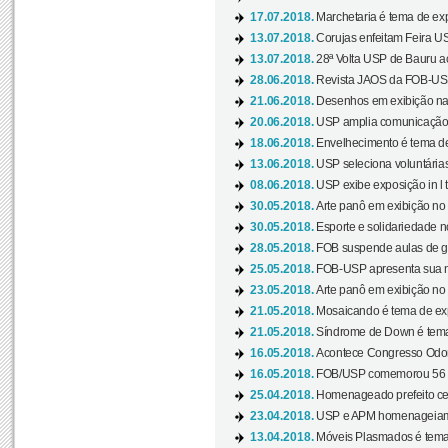
17.07.2018.
Marchetaria é tema de ex
13.07.2018.
Corujas enfeitam Feira USP
13.07.2018.
28ª Volta USP de Bauru a
28.06.2018.
Revista JAOS da FOB-USP
21.06.2018.
Desenhos em exibição na 
20.06.2018.
USP amplia comunicação 
18.06.2018.
Envelhecimento é tema de
13.06.2018.
USP seleciona voluntárias 
08.06.2018.
USP exibe exposição in l t
30.05.2018.
Arte panô em exibição no C
30.05.2018.
Esporte e solidariedade 
28.05.2018.
FOB suspende aulas de gr
25.05.2018.
FOB-USP apresenta sua no
23.05.2018.
Arte panô em exibição no C
21.05.2018.
Mosaicando é tema de ex
21.05.2018.
Síndrome de Down é tema
16.05.2018.
Acontece Congresso Odont
16.05.2018.
FOB/USP comemorou 56 a
25.04.2018.
Homenageado prefeito ces
23.04.2018.
USP e APM homenageiam D
13.04.2018.
Móveis Plasmados é tema 