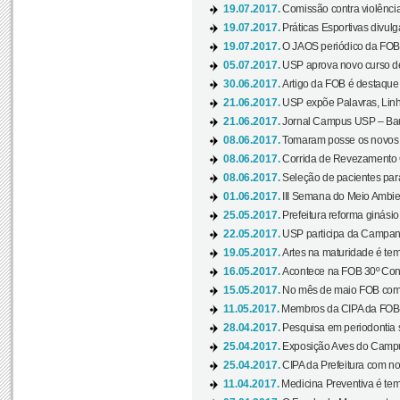
19.07.2017.
Comissão contra violênci
19.07.2017.
Práticas Esportivas divulg
19.07.2017.
O JAOS periódico da FOB d
05.07.2017.
USP aprova novo curso de
30.06.2017.
Artigo da FOB é destaque e
21.06.2017.
USP expõe Palavras, Linh
21.06.2017.
Jornal Campus USP – Baur
08.06.2017.
Tomaram posse os novos
08.06.2017.
Corrida de Revezamento 
08.06.2017.
Seleção de pacientes para
01.06.2017.
III Semana do Meio Ambie
25.05.2017.
Prefeitura reforma ginási
22.05.2017.
USP participa da Campanh
19.05.2017.
Artes na maturidade é tem
16.05.2017.
Acontece na FOB 30º Cong
15.05.2017.
No mês de maio FOB com
11.05.2017.
Membros da CIPA da FOB
28.04.2017.
Pesquisa em periodontia s
25.04.2017.
Exposição Aves do Campu
25.04.2017.
CIPA da Prefeitura com no
11.04.2017.
Medicina Preventiva é tem