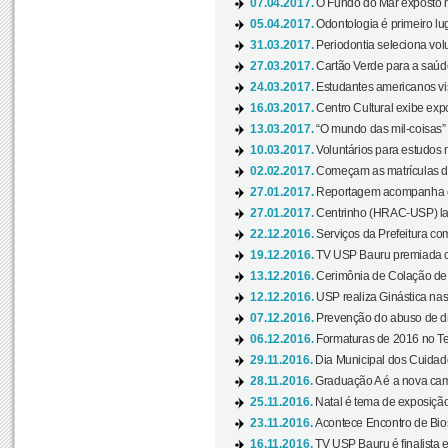
07.04.2017.
O Fundo do Mar exposto no
05.04.2017.
Odontologia é primeiro lu
31.03.2017.
Periodontia seleciona volu
27.03.2017.
Cartão Verde para a saúd
24.03.2017.
Estudantes americanos vis
16.03.2017.
Centro Cultural exibe exp
13.03.2017.
“O mundo das mil-coisas” 
10.03.2017.
Voluntários para estudos n
02.02.2017.
Começam as matrículas 
27.01.2017.
Reportagem acompanha e
27.01.2017.
Centrinho (HRAC-USP) lanç
22.12.2016.
Serviços da Prefeitura com
19.12.2016.
TV USP Bauru premiada c
13.12.2016.
Cerimônia de Colação de
12.12.2016.
USP realiza Ginástica nas
07.12.2016.
Prevenção do abuso de dr
06.12.2016.
Formaturas de 2016 no Te
29.11.2016.
Dia Municipal dos Cuidado
28.11.2016.
Graduação A é a nova cam
25.11.2016.
Natal é tema de exposição 
23.11.2016.
Acontece Encontro de Bios
16.11.2016.
TV USP Bauru é finalista em