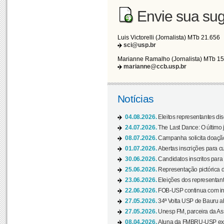
Envie sua sug
Luis Victorelli (Jornalista) MTb 21.656
sci@usp.br
Marianne Ramalho (Jornalista) MTb 1
marianne@ccb.usp.br
Notícias
04.08.2026.
Eleitos representantes di
24.07.2026.
The Last Dance: O últim
08.07.2026.
Campanha solicita doação 
01.07.2026.
Abertas inscrições para c
30.06.2026.
Candidatos inscritos para 
25.06.2026.
Representação pictórica da
23.06.2026.
Eleições dos representant
22.06.2026.
FOB-USP continua com ins
27.05.2026.
34ª Volta USP de Bauru a
27.05.2026.
Unesp FM, parceira da As
08.04.2026.
Aluna da FMBRU-USP expõe