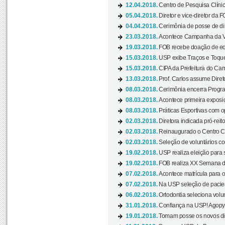
12.04.2018.
Centro de Pesquisa Clíni
05.04.2018.
Diretor e vice-diretor da 
04.04.2018.
Cerimônia de posse de dir
23.03.2018.
Acontece Campanha da V
19.03.2018.
FOB recebe doação de eq
15.03.2018.
USP exibe Traços e Toques
15.03.2018.
CIPA da Prefeitura do Camp
13.03.2018.
Prof. Carlos assume Diret
08.03.2018.
Cerimônia encerra Progra
08.03.2018.
Acontece primeira exposiçã
08.03.2018.
Práticas Esportivas com o
02.03.2018.
Diretora indicada pró-reito
02.03.2018.
Reinaugurado o Centro Cu
02.03.2018.
Seleção de voluntários co
19.02.2018.
USP realiza eleição para 
19.02.2018.
FOB realiza XX Semana d
07.02.2018.
Acontece matrícula para o
07.02.2018.
Na USP seleção de pacie
06.02.2018.
Ortodontia seleciona volun
31.01.2018.
Confiança na USP! Agopya
19.01.2018.
Tomam posse os novos dir