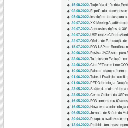
15.08.2022.
Trajetória de Patrícia Pen
08.08.2022.
Espetáculos circenses se
05.08.2022.
Inscrições abertas para a 
29.07.2022.
XXI Meeting Acadêmico do
29.07.2022.
Abertas inscrições da 30ª
29.07.2022.
USP realiza Ciência Abert
22.07.2022.
Oficina de Elaboração de 
15.07.2022.
FOB-USP em Rondônia rea
30.06.2022.
Revista JAOS sobe para 3
28.06.2022.
Talentos em Evolução no C
24.06.2022.
CinePET exibe filme CODA 
10.06.2022.
Fala em crianças é tema d
01.06.2022.
Tutorial Estatístico auxilia
01.06.2022.
PET Odontologia: Doação
23.05.2022.
Saúde da mulher é tema d
23.05.2022.
Centro Cultural da USP ex
16.05.2022.
FOB comemorou 60 anos c
16.05.2022.
Nova era da odontologia é
06.05.2022.
Jornada de Saúde da Mulhe
20.04.2022.
Pesquisa avalia voz e res
13.04.2022.
Proibido fumar nas depen