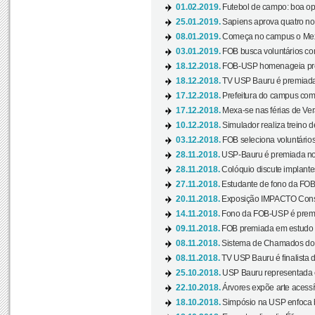
01.02.2019.
Futebol de campo: boa opçã
25.01.2019.
Sapiens aprova quatro no v
08.01.2019.
Começa no campus o Mexa
03.01.2019.
FOB busca voluntários com
18.12.2018.
FOB-USP homenageia prof
18.12.2018.
TV USP Bauru é premiada 
17.12.2018.
Prefeitura do campus com h
17.12.2018.
Mexa-se nas férias de Ver
10.12.2018.
Simulador realiza treino d
03.12.2018.
FOB seleciona voluntário
28.11.2018.
USP-Bauru é premiada no 
28.11.2018.
Colóquio discute implantes
27.11.2018.
Estudante de fono da FOB
20.11.2018.
Exposição IMPACTO Consc
14.11.2018.
Fono da FOB-USP é premia
09.11.2018.
FOB premiada em estudo s
08.11.2018.
Sistema de Chamados do c
08.11.2018.
TV USP Bauru é finalista d
25.10.2018.
USP Bauru representada 
22.10.2018.
Árvores expõe arte acessí
18.10.2018.
Simpósio na USP enfoca b