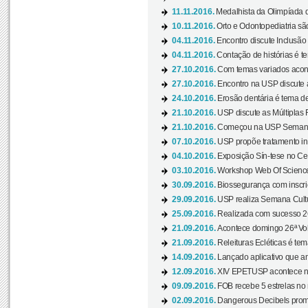
11.11.2016.
Medalhista da Olimpíada 
10.11.2016.
Orto e Odontopediatria sã
04.11.2016.
Encontro discute Inclusão
04.11.2016.
Contação de histórias é te
27.10.2016.
Com temas variados acont
27.10.2016.
Encontro na USP discute 
24.10.2016.
Erosão dentária é tema de
21.10.2016.
USP discute as Múltiplas 
21.10.2016.
Começou na USP Semana C
07.10.2016.
USP propõe tratamento ino
04.10.2016.
Exposição Sín-tese no Cen
03.10.2016.
Workshop Web Of Science
30.09.2016.
Biossegurança com inscriç
29.09.2016.
USP realiza Semana Cultur
25.09.2016.
Realizada com sucesso 26
21.09.2016.
Acontece domingo 26ª Vol
21.09.2016.
Releituras Ecléticas é tem
14.09.2016.
Lançado aplicativo que a
12.09.2016.
XIV EPETUSP acontece n
09.09.2016.
FOB recebe 5 estrelas no r
02.09.2016.
Dangerous Decibels promo