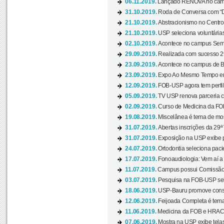
06.11.2019.
Lançado RENOVA no camp
31.10.2019.
Roda de Conversa com “Di
21.10.2019.
Abstracionismo no Centro 
21.10.2019.
USP seleciona voluntária
02.10.2019.
Acontece no campus Seman
29.09.2019.
Realizada com sucesso 29
23.09.2019.
Acontece no campus de Ba
23.09.2019.
Expo Ao Mesmo Tempo em 
12.09.2019.
FOB-USP agora tem perfil 
05.09.2019.
TV USP renova parceria c
02.09.2019.
Curso de Medicina da FOB
19.08.2019.
Miscelânea é tema de mos
31.07.2019.
Abertas inscrições da 29ª
31.07.2019.
Exposição na USP exibe pa
24.07.2019.
Ortodontia seleciona pacie
17.07.2019.
Fonoaudiologia: Vem aí a 
11.07.2019.
Campus possui Comissão 
03.07.2019.
Pesquisa na FOB-USP sele
18.06.2019.
USP-Bauru promove consci
12.06.2019.
Feijoada Completa é tema
11.06.2019.
Medicina da FOB e HRAC 
07.06.2019.
Mostra na USP exibe telas 