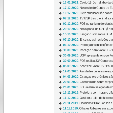
13.01.2021.
Covid-19: Jornal aborda d
17.12.2020.
Novo site do Centro de Ed
10.12.2020.
Livro atualiza visão sobre
07.12.2020.
TV USP Bauru é finalista em
02.12.2020.
FOB no ranking de cientista
29.10.2020.
Novo portal da USP já está
15.10.2020.
Lançado livro sobre DTM e
07.10.2020.
Encerradas inscrições par
01.10.2020.
Prorrogadas inscrições da
30.09.2020.
Inscrição para Volta USP B
30.09.2020.
USP apresenta o novo Port
30.09.2020.
FOB realiza 33º Congresso
05.09.2020.
Acontece Volta USP Bauru 
19.03.2020.
Atividades culturais e esp
04.03.2020.
Crianças e eletrônicos sã
20.01.2020.
Comunicado sobre respeit
20.01.2020.
FOB realiza seleção de vol
16.12.2019.
Prefeitura com horário dife
16.12.2019.
Ouvidoria: atende à comu
20.11.2019.
Ortodontia: Prof. Janson é
11.11.2019.
Olhares Urbanos em exposi