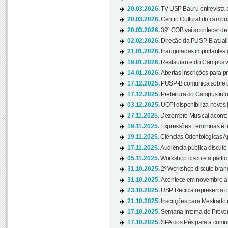
20.03.2026.
TV USP Bauru entrevista a
20.03.2026.
Centro Cultural do campus
20.03.2026.
39º COB vai acontecer de 
02.02.2026.
Direção da PUSP-B atualiz
21.01.2026.
Inauguradas importantes
19.01.2026.
Restaurante do Campus vol
14.01.2026.
Abertas inscrições para p
17.12.2025.
PUSP-B comunica sobre de
17.12.2025.
Prefeitura do Campus info
03.12.2025.
UOPI disponibiliza novos 
27.11.2025.
Dezembro Musical acontec
19.11.2025.
Expressões Femininas é te
19.11.2025.
Ciências Odontológicas Ap
17.11.2025.
Audiência pública discute
05.11.2025.
Workshop discute a partic
31.10.2025.
2º Workshop discute branq
31.10.2025.
Acontece em novembro a 
23.10.2025.
USP Recicla representa 
21.10.2025.
Inscrições para Mestrado
17.10.2025.
Semana Interna de Preven
17.10.2025.
SPA dos Pés para a comuni