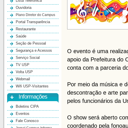
Lista Telefônica
Ouvidoria
Plano Diretor do Campus
Portal Transparência
Restaurante
Saúde
Seção de Pessoal
O evento é uma realiz
Segurança e Acessos
Serviço Social
apoio da Prefeitura d
TV USP
conta com a parceria d
Volta USP
Webmail
Por meio da música e d
Wifi USP-Visitantes
descontração e arte par
Informações
pelos funcionários da U
Boletins CIPA
Eventos
O show será aberto com
Fale Conosco
coordenado pela fonoau