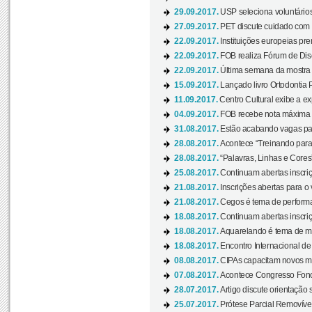
29.09.2017.
USP seleciona voluntários
27.09.2017.
PET discute cuidado com p
22.09.2017.
Instituições europeias pre
22.09.2017.
FOB realiza Fórum de Dis
22.09.2017.
Última semana da mostra “
15.09.2017.
Lançado livro Ortodontia 
11.09.2017.
Centro Cultural exibe a ex
04.09.2017.
FOB recebe nota máxima d
31.08.2017.
Estão acabando vagas par
28.08.2017.
Acontece “Treinando para 
28.08.2017.
“Palavras, Linhas e Cores
25.08.2017.
Continuam abertas inscriç
21.08.2017.
Inscrições abertas para o 
21.08.2017.
Cegos é tema de performa
18.08.2017.
Continuam abertas inscriç
18.08.2017.
Aquarelando é tema de mos
18.08.2017.
Encontro Internacional de 
08.08.2017.
CIPAs capacitam novos m
07.08.2017.
Acontece Congresso Fonoa
28.07.2017.
Artigo discute orientação 
25.07.2017.
Prótese Parcial Removível