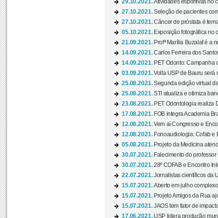
29.10.2021.
Atividades esportivas no 
27.10.2021.
Seleção de pacientes com
27.10.2021.
Câncer de próstata é tema
05.10.2021.
Exposição fotográfica no
21.09.2021.
Profª Marília Buzalaf é a no
14.09.2021.
Carlos Ferreira dos Santo
14.09.2021.
PET Odonto: Campanha c
03.09.2021.
Volta USP de Bauru será n
25.08.2021.
Segunda edição virtual da 
25.08.2021.
STI atualiza e otimiza ba
23.08.2021.
PET Odontologia realiza 
17.08.2021.
FOB integra Academia Bras
12.08.2021.
Vem aí Congresso e Encont
12.08.2021.
Fonoaudiologia: Cofab e E
05.08.2021.
Projeto da Medicina atend
30.07.2021.
Falecimento do professor
30.07.2021.
28º COFAB e Encontro Inte
22.07.2021.
Jornalistas científicos d
15.07.2021.
Aberto em julho complexo
15.07.2021.
Projeto Amigos da Rua aj
15.07.2021.
JAOS tem fator de impact
17.06.2021.
USP lidera produção mund