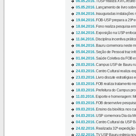
06.05.2016.
TUSP realiza XVI Circuito
05.05.2016.
Lançamento de livro sobr
29.04.2016.
Inauguradas instalações 
19.04.2016.
FOB-USP prepara a 29ª e
18.04.2016.
Fono realiza pesquisa em m
12.04.2016.
Exposição na USP enfoca u
11.04.2016.
Disciplina incentiva prática
06.04.2016.
Bauru comemora neste mês
05.04.2016.
Seção de Pessoal traz info
01.04.2016.
Saúde Coletiva da FOB es
28.03.2016.
Campus USP de Bauru na l
24.03.2016.
Centro Cultural realiza ex
23.03.2016.
Livro discute estratégias e
18.03.2016.
FOB realiza tratamento res
18.03.2016.
Prefeitura do Campus pro
11.03.2016.
Esporte e homenagem: Mul
09.03.2016.
FOB desenvolve pesquisa 
09.03.2016.
Ensino da bioética nos cu
04.03.2016.
USP comemora Dia da Mulh
04.03.2016.
Centro Cultural da USP Bau
24.02.2016.
Realizada 32ª expedição
22.02.2016.
TV USP Bauru estreia nov