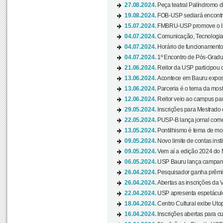
27.08.2024.
Peça teatral Palíndromo di
19.08.2024.
FOB-USP sediará encontro
15.07.2024.
FMBRU-USP promove o II 
04.07.2024.
Comunicação, Tecnologia
04.07.2024.
Horário de funcionamento
04.07.2024.
1º Encontro de Pós-Gradu
21.06.2024.
Reitor da USP participou 
13.06.2024.
Acontece em Bauru exposi
13.06.2024.
Parceria é o tema da mostr
12.06.2024.
Reitor veio ao campus para
29.05.2024.
Inscrições para Mestrado
22.05.2024.
PUSP-B lança jornal come
13.05.2024.
Pontilhismo é tema de most
09.05.2024.
Novo limite de contas ins
09.05.2024.
Vem aí a edição 2024 do 
06.05.2024.
USP Bauru lança campanha
26.04.2024.
Pesquisador ganha prêmio 
26.04.2024.
Abertas as inscrições da 
22.04.2024.
USP apresenta espetáculo
18.04.2024.
Centro Cultural exibe Utop
16.04.2024.
Inscrições abertas para 