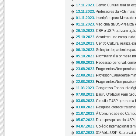
17.11.2023.
Centro Cultural realiza ex
13.11.2023.
Professores da FOB mais i
01.11.2023.
Inscrições para Mestrado 
01.11.2023.
Medicina da USP realiza 
26.10.2023.
CBF e USP realizam ação d
25.10.2023.
Aconteceu no campus da 
24.10.2023.
Centro Cultural realiza e
06.10.2023.
Seleção de pacientes para
05.10.2023.
Profª Karin é a primeira m
06.09.2023.
Recessão gengival, como re
23.08.2023.
Fragmentos Atemporais no
22.08.2023.
Professor Canadense minis
22.08.2023.
Fragmentos Atemporais no
11.08.2023.
Congresso Fonoaudiológic
07.08.2023.
Bauru Orofacial Pain Grou
03.08.2023.
Circuito TUSP apresenta t
03.08.2023.
Pesquisa oferece tratamen
21.07.2023.
À Comunidade do Campus
05.07.2023.
Duas pesquisas da USP co
04.07.2023.
Colégio Internacional tem
03.07.2023.
31ª Volta USP Bauru vai a