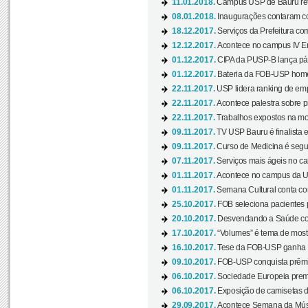
11.01.2018.
Campus USP de Bauru reto
08.01.2018.
Inaugurações contaram com
18.12.2017.
Serviços da Prefeitura com
12.12.2017.
Acontece no campus IV En
01.12.2017.
CIPA da PUSP-B lança pág
01.12.2017.
Bateria da FOB-USP homen
22.11.2017.
USP lidera ranking de emp
22.11.2017.
Acontece palestra sobre p
22.11.2017.
Trabalhos expostos na mos
09.11.2017.
TV USP Bauru é finalista em
09.11.2017.
Curso de Medicina é segun
07.11.2017.
Serviços mais ágeis no c
01.11.2017.
Acontece no campus da US
01.11.2017.
Semana Cultural conta co
25.10.2017.
FOB seleciona pacientes p
20.10.2017.
Desvendando a Saúde com
17.10.2017.
“Volumes” é tema de mostr
16.10.2017.
Tese da FOB-USP ganha 
09.10.2017.
FOB-USP conquista prêmio
06.10.2017.
Sociedade Europeia premi
06.10.2017.
Exposição de camisetas d
29.09.2017.
Acontece Semana da Músi