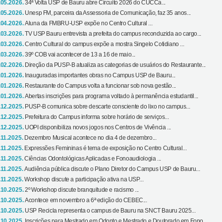
.05.2026.
34ª Volta USP de Bauru abre Circuito 2026 do CUCCa...
.05.2026.
Unesp FM, parceira da Assessoria de Comunicação, faz 35 anos...
.04.2026.
Aluna da FMBRU-USP expõe no Centro Cultural ...
.03.2026.
TV USP Bauru entrevista a prefeita do campus reconduzida ao cargo...
.03.2026.
Centro Cultural do campus expõe a mostra Singelo Cotidiano ...
.03.2026.
39º COB vai acontecer de 13 a 16 de maio...
.02.2026.
Direção da PUSP-B atualiza as categorias de usuários do Restaurante...
.01.2026.
Inauguradas importantes obras no Campus USP de Bauru...
.01.2026.
Restaurante do Campus volta a funcionar sob nova gestão...
.01.2026.
Abertas inscrições para programa voltado à permanência estudantil...
.12.2025.
PUSP-B comunica sobre descarte consciente do lixo no campus...
.12.2025.
Prefeitura do Campus informa sobre horário de serviços...
.12.2025.
UOPI disponibiliza novos jogos nos Centros de Vivência ...
.11.2025.
Dezembro Musical acontece no dia 4 de dezembro...
.11.2025.
Expressões Femininas é tema de exposição no Centro Cultural...
.11.2025.
Ciências Odontológicas Aplicadas e Fonoaudiologia ...
.11.2025.
Audiência pública discute o Plano Diretor do Campus USP de Bauru...
.11.2025.
Workshop discute a participação ativa na USP...
.10.2025.
2º Workshop discute branquitude e racismo ...
.10.2025.
Acontece em novembro a 6ª edição do CEBEC...
.10.2025.
USP Recicla representa o campus de Bauru na SNCT Bauru 2025...
.10.2025.
Inscrições para Mestrado em Odonto e Mestrado e Doutorado em Fono...