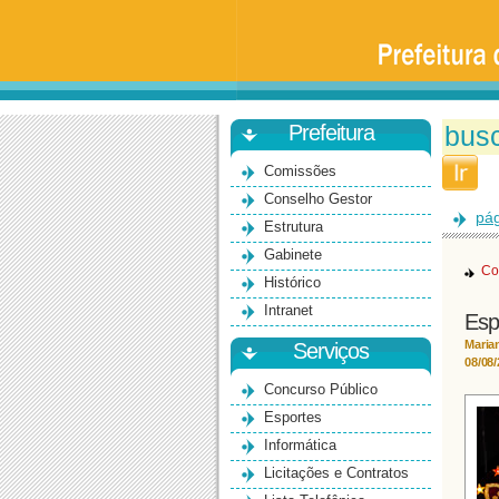
Prefeitura
da
Universidade
de
São
Paulo
-
Bauru
Prefeitura
Comissões
Conselho Gestor
pág
Estrutura
Gabinete
Co
Histórico
Intranet
Esp
Maria
Serviços
08/08
Concurso Público
Esportes
Informática
Licitações e Contratos