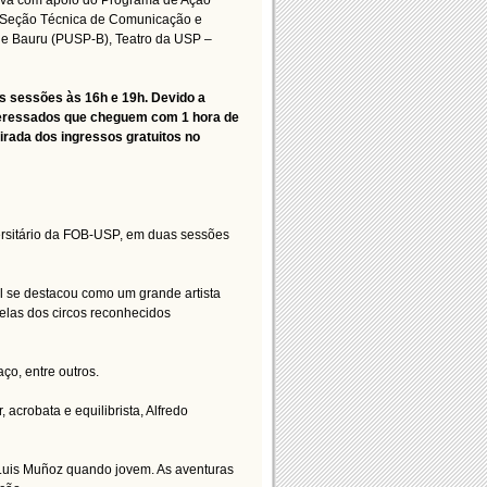
tiva com apoio do Programa de Ação
da Seção Técnica de Comunicação e
de Bauru (PUSP-B), Teatro da USP –
s sessões às 16h e 19h. Devido a
nteressados que cheguem com 1 hora de
irada dos ingressos gratuitos no
versitário da FOB-USP, em duas sessões
al se destacou como um grande artista
relas dos circos reconhecidos
ço, entre outros.
acrobata e equilibrista, Alfredo
 Luis Muñoz quando jovem. As aventuras