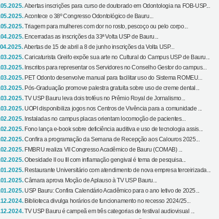
.05.2025.
Abertas inscrições para curso de doutorado em Odontologia na FOB-USP...
.05.2025.
Acontece o 38º Congresso Odontológico de Bauru...
.05.2025.
Triagem para mulheres com dor no rosto, pescoço ou pelo corpo...
.04.2025.
Encerradas as inscrições da 33ª Volta USP de Bauru...
.04.2025.
Abertas de 15 de abril a 8 de junho inscrições da Volta USP...
.03.2025.
Caricaturista Greifo expõe sua arte no Cultural do Campus USP de Bauru...
.03.2025.
Inscritos para representar os Servidores no Conselho Gestor do campus...
.03.2025.
PET Odonto desenvolve manual para facilitar uso do Sistema ROMEU...
.03.2025.
Pós-Graduação promove palestra gratuita sobre uso de creme dental...
.03.2025.
TV USP Bauru leva dois troféus no Prêmio Royal de Jornalismo...
.03.2025.
UOPI disponibiliza jogos nos Centros de Vivência para a comunidade ...
.02.2025.
Instaladas no campus placas orientam locomoção de pacientes...
.02.2025.
Fono lança e-book sobre deficiência auditiva e uso de tecnologia assis...
.02.2025.
Confira a programação da Semana de Recepção aos Calouros 2025...
.02.2025.
FMBRU realiza VII Congresso Acadêmico de Bauru (COMAB) ...
.02.2025.
Obesidade II ou III com inflamação gengival é tema de pesquisa...
.01.2025.
Restaurante Universitário com atendimento de nova empresa terceirizada...
.01.2025.
Câmara aprova Moção de Aplauso à TV USP Bauru...
.01.2025.
USP Bauru: Confira Calendário Acadêmico para o ano letivo de 2025...
.12.2024.
Biblioteca divulga horários de funcionamento no recesso 2024/25...
.12.2024.
TV USP Bauru é campeã em três categorias de festival audiovisual ...