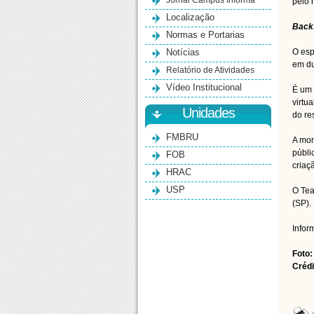
Jornal Campus Informa
pelo 
Localização
Backs
Normas e Portarias
Notícias
O esp
em du
Relatório de Atividades
Vídeo Institucional
É um 
virtu
Unidades
do re
FMBRU
A mon
públi
FOB
criaç
HRAC
USP
O Tea
(SP)
Infor
Foto:
Crédi