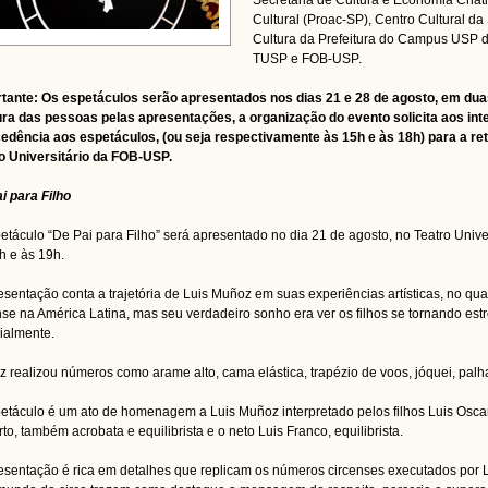
Secretaria de Cultura e Economia Cria
Cultural (Proac-SP), Centro Cultural 
Cultura da Prefeitura do Campus USP 
TUSP e FOB-USP.
tante: Os espetáculos serão apresentados nos dias 21 e 28 de agosto, em dua
ra das pessoas pelas apresentações, a organização do evento solicita aos i
edência aos espetáculos, (ou seja respectivamente às 15h e às 18h) para a ret
o Universitário da FOB-USP.
i para Filho
etáculo “De Pai para Filho” será apresentado no dia 21 de agosto, no Teatro Uni
h e às 19h.
esentação conta a trajetória de Luis Muñoz em suas experiências artísticas, no qu
nse na América Latina, mas seu verdadeiro sonho era ver os filhos se tornando est
ialmente.
 realizou números como arame alto, cama elástica, trapézio de voos, jóquei, palha
etáculo é um ato de homenagem a Luis Muñoz interpretado pelos filhos Luis Oscar, 
to, também acrobata e equilibrista e o neto Luis Franco, equilibrista.
esentação é rica em detalhes que replicam os números circenses executados por