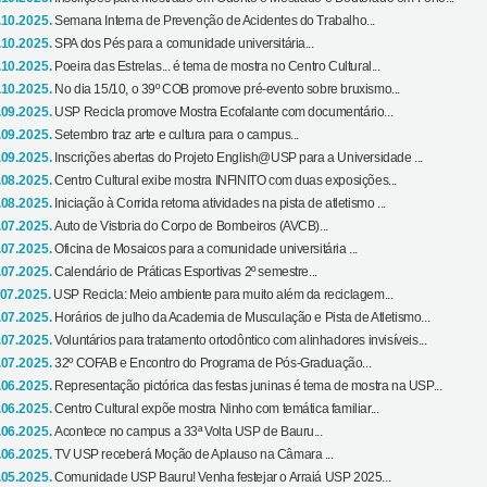
.10.2025.
Semana Interna de Prevenção de Acidentes do Trabalho...
.10.2025.
SPA dos Pés para a comunidade universitária...
.10.2025.
Poeira das Estrelas... é tema de mostra no Centro Cultural...
.10.2025.
No dia 15/10, o 39º COB promove pré-evento sobre bruxismo...
.09.2025.
USP Recicla promove Mostra Ecofalante com documentário...
.09.2025.
Setembro traz arte e cultura para o campus...
.09.2025.
Inscrições abertas do Projeto English@USP para a Universidade ...
.08.2025.
Centro Cultural exibe mostra INFINITO com duas exposições...
.08.2025.
Iniciação à Corrida retoma atividades na pista de atletismo ...
.07.2025.
Auto de Vistoria do Corpo de Bombeiros (AVCB)...
.07.2025.
Oficina de Mosaicos para a comunidade universitária ...
.07.2025.
Calendário de Práticas Esportivas 2º semestre...
.07.2025.
USP Recicla: Meio ambiente para muito além da reciclagem...
.07.2025.
Horários de julho da Academia de Musculação e Pista de Atletismo...
.07.2025.
Voluntários para tratamento ortodôntico com alinhadores invisíveis...
.07.2025.
32º COFAB e Encontro do Programa de Pós-Graduação...
.06.2025.
Representação pictórica das festas juninas é tema de mostra na USP...
.06.2025.
Centro Cultural expõe mostra Ninho com temática familiar...
.06.2025.
Acontece no campus a 33ª Volta USP de Bauru...
.06.2025.
TV USP receberá Moção de Aplauso na Câmara ...
.05.2025.
Comunidade USP Bauru! Venha festejar o Arraiá USP 2025...