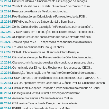
.12.2024.
Prefeitura informa o funcionamento e interrupção de serviços ...
.12.2024.
"Símbolos Natalinos e um Natal Sustentável" no Centro Cultural...
.12.2024.
Pessoas com Afasia via Telefonoaudiologia...
.12.2024.
Pós-Graduação em Odontologia e Fonoaudiologia da FOB...
.12.2024.
PRIP divulga Mapa de Saúde Mental e Bem-Estar...
.11.2024.
Centro Cultural exibe exposição “A Fotografia na palma da mão”...
.11.2024.
TV USP Bauru tem 8 produções finalistas em festival internacional...
.11.2024.
UOPI pesquisa dados sobre atividades nos Centros de Vivência...
.11.2024.
Cefaleia após covid-19 em pessoas com anomalias craniofaciais ...
.11.2024.
Em visita ao campus reitor inaugura obras...
.11.2024.
CORALUSP comemora os 80 anos de Chico Buarque...
.10.2024.
Ciência brasileira ganha Prêmio inédito da Odontologia mundial...
.10.2024.
Obesos com inflamação gengival são convidados para pesquisa...
.10.2024.
Comunicado dos Dirigentes: Reaberto antigo acesso ao CECS...
.10.2024.
Exposição “Imaginação em Formas” no Centro Cultural do campus...
.10.2024.
PUSP-B anuncia conclusão dos estacionamentos CECS e UBAS-CPC...
.10.2024.
FOB-USP promove evento Ortodontia & Ciência Prof. Dr. Guilherme Janson...
.09.2024.
Evento sobre Relações Pessoais e Pertencimento no campus de Bauru...
.09.2024.
Prossegue no Centro Cultural a exposição “Primavera”...
.09.2024.
Acontece no campus a Semana de Arte e Cultura...
.09.2024.
GTH realiza Campanha de Doação de Livros Infantis ...
.08.2024.
FMBRU realiza a Jornada de Saúde da Mulher...