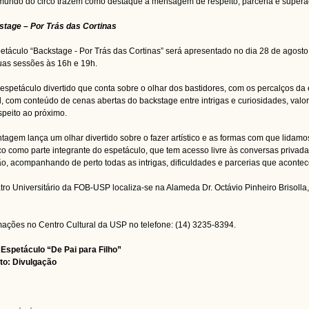
mundo do circo trazem como destaque a mensagem de respeito, parceria e supera
tage – Por Trás das Cortinas
etáculo “Backstage - Por Trás das Cortinas” será apresentado no dia 28 de agosto
as sessões às 16h e 19h.
espetáculo divertido que conta sobre o olhar dos bastidores, com os percalços d
al, com conteúdo de cenas abertas do backstage entre intrigas e curiosidades, valo
speito ao próximo.
tagem lança um olhar divertido sobre o fazer artístico e as formas com que lidam
co como parte integrante do espetáculo, que tem acesso livre às conversas privad
ão, acompanhando de perto todas as intrigas, dificuldades e parcerias que aconte
tro Universitário da FOB-USP localiza-se na Alameda Dr. Octávio Pinheiro Brisolla,
.
mações no Centro Cultural da USP no telefone: (14) 3235-8394.
 Espetáculo “De Pai para Filho”
to: Divulgação