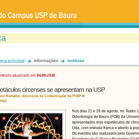
Ir
para
o
conteúdo
principal
ina principal
informações
notícias
nteúdo atualizado em
04.08.2026
etáculos circenses se apresentam na USP
nne Ramalho, Assessora de Comunicação da PUSP-B
/2022
Nos dias 21 e 28 de agosto, no Teatro 
Odontologia de Bauru (FOB) da Univer
apresentados dois espetáculos de circ
Ltda, com entrada franca e aberto à po
Os eventos são realizados pelo Govern