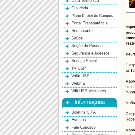
Lista Telefônica
Ouvidoria
Plano Diretor do Campus
Portal Transparência
Impor
Restaurante
procu
Saúde
antec
Teatr
Seção de Pessoal
Segurança e Acessos
De Pa
Serviço Social
O esp
TV USP
às 16
Volta USP
A apr
Webmail
circe
Wifi USP-Visitantes
mund
Informações
Muñoz
Boletins CIPA
O esp
Eventos
Rober
Fale Conosco
A apr