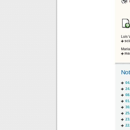
Luis 
sc
Maria
ma
Not
04
24
08
01
30
25
23
22