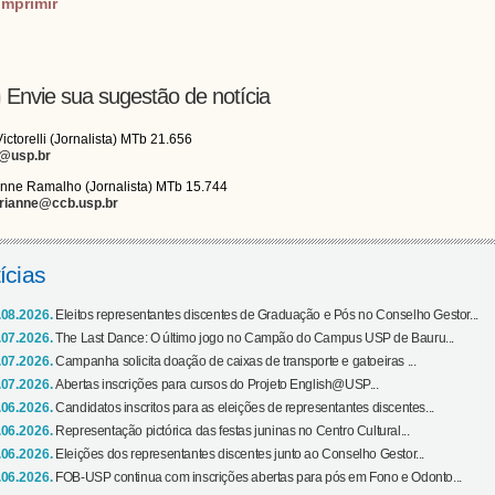
imprimir
Envie sua sugestão de notícia
Victorelli (Jornalista) MTb 21.656
i@usp.br
nne Ramalho (Jornalista) MTb 15.744
rianne@ccb.usp.br
ícias
.08.2026.
Eleitos representantes discentes de Graduação e Pós no Conselho Gestor...
.07.2026.
The Last Dance: O último jogo no Campão do Campus USP de Bauru...
.07.2026.
Campanha solicita doação de caixas de transporte e gatoeiras ...
.07.2026.
Abertas inscrições para cursos do Projeto English@USP...
.06.2026.
Candidatos inscritos para as eleições de representantes discentes...
.06.2026.
Representação pictórica das festas juninas no Centro Cultural...
.06.2026.
Eleições dos representantes discentes junto ao Conselho Gestor...
.06.2026.
FOB-USP continua com inscrições abertas para pós em Fono e Odonto...