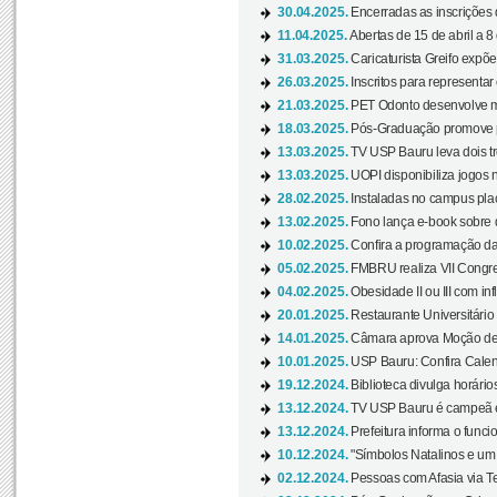
30.04.2025.
Encerradas as inscrições 
11.04.2025.
Abertas de 15 de abril a 8
31.03.2025.
Caricaturista Greifo expõ
26.03.2025.
Inscritos para representa
21.03.2025.
PET Odonto desenvolve ma
18.03.2025.
Pós-Graduação promove pal
13.03.2025.
TV USP Bauru leva dois tr
13.03.2025.
UOPI disponibiliza jogos 
28.02.2025.
Instaladas no campus pla
13.02.2025.
Fono lança e-book sobre de
10.02.2025.
Confira a programação d
05.02.2025.
FMBRU realiza VII Congr
04.02.2025.
Obesidade II ou III com i
20.01.2025.
Restaurante Universitário
14.01.2025.
Câmara aprova Moção de 
10.01.2025.
USP Bauru: Confira Calend
19.12.2024.
Biblioteca divulga horári
13.12.2024.
TV USP Bauru é campeã em 
13.12.2024.
Prefeitura informa o funci
10.12.2024.
"Símbolos Natalinos e um N
02.12.2024.
Pessoas com Afasia via Te