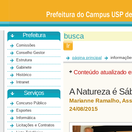
Prefeitura
da
Universidade
de
São
Paulo
-
Bauru
Prefeitura
Comissões
Conselho Gestor
página principal
informaçõe
Estrutura
Gabinete
Conteúdo atualizado
Histórico
Intranet
A Natureza é Sá
Serviços
Marianne Ramalho, As
Concurso Público
24/08/2015
Esportes
Informática
Licitações e Contratos