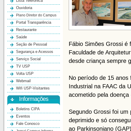
Lista Telefônica
Ouvidoria
Plano Diretor do Campus
Portal Transparência
Restaurante
Saúde
Fábio Simões Grossi é 
Seção de Pessoal
Faculdade de Arquitetu
Segurança e Acessos
Serviço Social
desde criança sempre g
TV USP
Volta USP
No período de 15 anos 
Webmail
Industrial na FAAC da 
Wifi USP-Visitantes
acometido pela doença 
Informações
Boletins CIPA
Segundo Grossi foi um p
Eventos
deprimido e só consegui
Fale Conosco
ao Parkinsoniano (GAP),