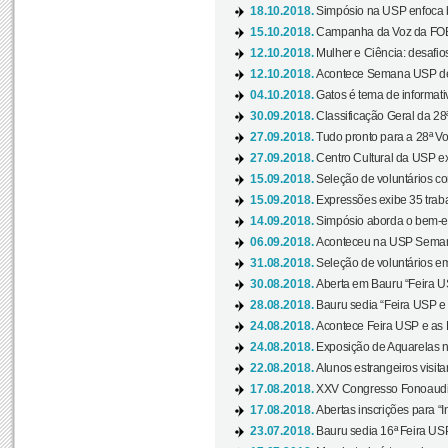
18.10.2018.
Simpósio na USP enfoca b
15.10.2018.
Campanha da Voz da FOB-
12.10.2018.
Mulher e Ciência: desafios
12.10.2018.
Acontece Semana USP de 
04.10.2018.
Gatos é tema de informativo
30.09.2018.
Classificação Geral da 28
27.09.2018.
Tudo pronto para a 28ª Vo
27.09.2018.
Centro Cultural da USP ex
15.09.2018.
Seleção de voluntários co
15.09.2018.
Expressões exibe 35 traba
14.09.2018.
Simpósio aborda o bem-es
06.09.2018.
Aconteceu na USP Semana 
31.08.2018.
Seleção de voluntários em
30.08.2018.
Aberta em Bauru “Feira US
28.08.2018.
Bauru sedia “Feira USP e as
24.08.2018.
Acontece Feira USP e as Pr
24.08.2018.
Exposição de Aquarelas na
22.08.2018.
Alunos estrangeiros visit
17.08.2018.
XXV Congresso Fonoaudio
17.08.2018.
Abertas inscrições para “In
23.07.2018.
Bauru sedia 16ª Feira USP 