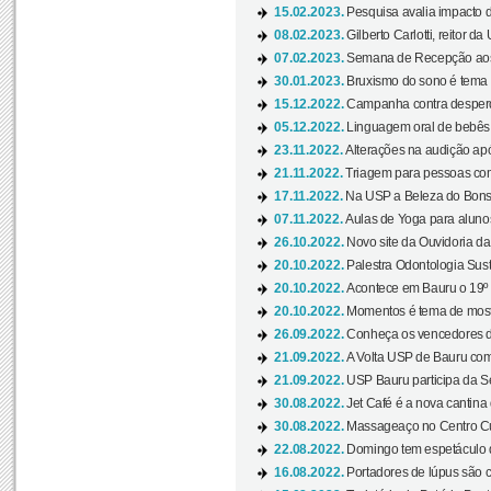
15.02.2023.
Pesquisa avalia impacto d
08.02.2023.
Gilberto Carlotti, reitor d
07.02.2023.
Semana de Recepção aos
30.01.2023.
Bruxismo do sono é tema d
15.12.2022.
Campanha contra desperdí
05.12.2022.
Linguagem oral de bebês 
23.11.2022.
Alterações na audição apó
21.11.2022.
Triagem para pessoas com 
17.11.2022.
Na USP a Beleza do Bonsai
07.11.2022.
Aulas de Yoga para aluno
26.10.2022.
Novo site da Ouvidoria d
20.10.2022.
Palestra Odontologia Suste
20.10.2022.
Acontece em Bauru o 19º C
20.10.2022.
Momentos é tema de mostra
26.09.2022.
Conheça os vencedores da
21.09.2022.
A Volta USP de Bauru com
21.09.2022.
USP Bauru participa da S
30.08.2022.
Jet Café é a nova cantina
30.08.2022.
Massageaço no Centro Cul
22.08.2022.
Domingo tem espetáculo d
16.08.2022.
Portadores de lúpus são c