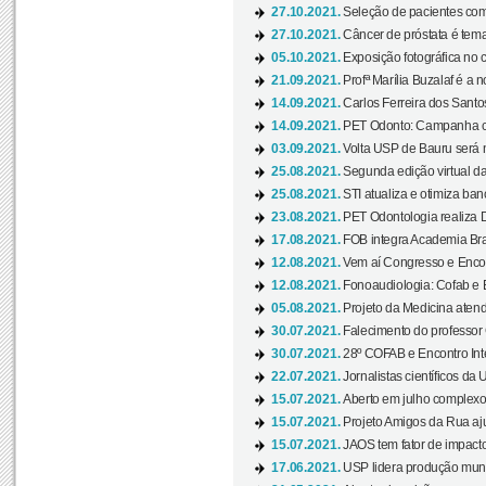
27.10.2021.
Seleção de pacientes com
27.10.2021.
Câncer de próstata é tema
05.10.2021.
Exposição fotográfica no
21.09.2021.
Profª Marília Buzalaf é a no
14.09.2021.
Carlos Ferreira dos Santo
14.09.2021.
PET Odonto: Campanha c
03.09.2021.
Volta USP de Bauru será n
25.08.2021.
Segunda edição virtual da 
25.08.2021.
STI atualiza e otimiza ba
23.08.2021.
PET Odontologia realiza 
17.08.2021.
FOB integra Academia Bras
12.08.2021.
Vem aí Congresso e Encont
12.08.2021.
Fonoaudiologia: Cofab e E
05.08.2021.
Projeto da Medicina atend
30.07.2021.
Falecimento do professor
30.07.2021.
28º COFAB e Encontro Inte
22.07.2021.
Jornalistas científicos d
15.07.2021.
Aberto em julho complexo
15.07.2021.
Projeto Amigos da Rua aj
15.07.2021.
JAOS tem fator de impact
17.06.2021.
USP lidera produção mund