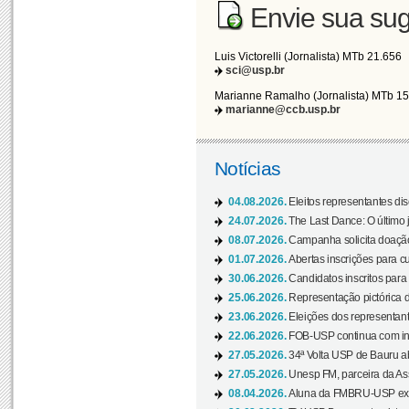
Envie sua sug
Luis Victorelli (Jornalista) MTb 21.656
sci@usp.br
Marianne Ramalho (Jornalista) MTb 1
marianne@ccb.usp.br
Notícias
04.08.2026.
Eleitos representantes di
24.07.2026.
The Last Dance: O últim
08.07.2026.
Campanha solicita doação 
01.07.2026.
Abertas inscrições para c
30.06.2026.
Candidatos inscritos para 
25.06.2026.
Representação pictórica da
23.06.2026.
Eleições dos representant
22.06.2026.
FOB-USP continua com ins
27.05.2026.
34ª Volta USP de Bauru a
27.05.2026.
Unesp FM, parceira da As
08.04.2026.
Aluna da FMBRU-USP expõe