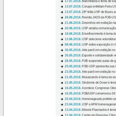
17.07.2018.
Marchetaria é tema de ex
13.07.2018.
Corujas enfeitam Feira USP
13.07.2018.
28ª Volta USP de Bauru a
28.06.2018.
Revista JAOS da FOB-USP
21.06.2018.
Desenhos em exibição na 
20.06.2018.
USP amplia comunicação 
18.06.2018.
Envelhecimento é tema de
13.06.2018.
USP seleciona voluntárias 
08.06.2018.
USP exibe exposição in l t
30.05.2018.
Arte panô em exibição no C
30.05.2018.
Esporte e solidariedade 
28.05.2018.
FOB suspende aulas de gr
25.05.2018.
FOB-USP apresenta sua no
23.05.2018.
Arte panô em exibição no C
21.05.2018.
Mosaicando é tema de ex
21.05.2018.
Síndrome de Down é tema
16.05.2018.
Acontece Congresso Odont
16.05.2018.
FOB/USP comemorou 56 a
25.04.2018.
Homenageado prefeito ces
23.04.2018.
USP e APM homenageiam D
13.04.2018.
Móveis Plasmados é tema 
12.04.2018.
Centro de Pesquisa Clíni