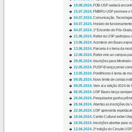
19.08.2024.
FOB-USP sediará encontro
15.07.2024.
FMBRU-USP promove o II 
04.07.2024.
Comunicação, Tecnologia
04.07.2024.
Horário de funcionamento
04.07.2024.
1º Encontro de Pós-Gradu
21.06.2024.
Reitor da USP participou 
13.06.2024.
Acontece em Bauru exposi
13.06.2024.
Parceria é o tema da mostr
12.06.2024.
Reitor veio ao campus para
29.05.2024.
Inscrições para Mestrado
22.05.2024.
PUSP-B lança jornal come
13.05.2024.
Pontilhismo é tema de most
09.05.2024.
Novo limite de contas ins
09.05.2024.
Vem aí a edição 2024 do 
06.05.2024.
USP Bauru lança campanha
26.04.2024.
Pesquisador ganha prêmio 
26.04.2024.
Abertas as inscrições da 
22.04.2024.
USP apresenta espetáculo
18.04.2024.
Centro Cultural exibe Utop
16.04.2024.
Inscrições abertas para 
12.04.2024.
2ª edição do Circuito USP