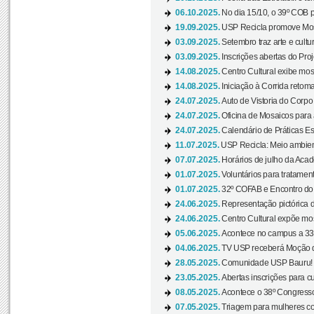
06.10.2025.
No dia 15/10, o 39º COB 
19.09.2025.
USP Recicla promove Most
03.09.2025.
Setembro traz arte e cultu
03.09.2025.
Inscrições abertas do Pro
14.08.2025.
Centro Cultural exibe mos
14.08.2025.
Iniciação à Corrida retoma 
24.07.2025.
Auto de Vistoria do Corpo
24.07.2025.
Oficina de Mosaicos para 
24.07.2025.
Calendário de Práticas Esp
11.07.2025.
USP Recicla: Meio ambient
07.07.2025.
Horários de julho da Acad
01.07.2025.
Voluntários para tratament
01.07.2025.
32º COFAB e Encontro do
24.06.2025.
Representação pictórica d
24.06.2025.
Centro Cultural expõe most
05.06.2025.
Acontece no campus a 33ª
04.06.2025.
TV USP receberá Moção d
28.05.2025.
Comunidade USP Bauru! Ve
23.05.2025.
Abertas inscrições para 
08.05.2025.
Acontece o 38º Congresso
07.05.2025.
Triagem para mulheres com