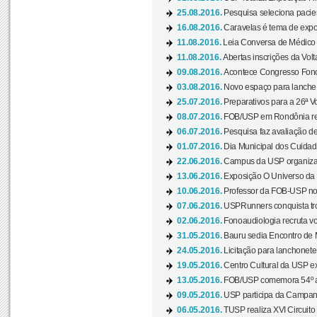
25.08.2016.
Pesquisa seleciona pacie
16.08.2016.
Caravelas é tema de expo
11.08.2016.
Leia Conversa de Médico e 
11.08.2016.
Abertas inscrições da Vol
09.08.2016.
Acontece Congresso Fonoa
03.08.2016.
Novo espaço para lanche 
25.07.2016.
Preparativos para a 26ª V
08.07.2016.
FOB/USP em Rondônia real
06.07.2016.
Pesquisa faz avaliação de
01.07.2016.
Dia Municipal dos Cuidado
22.06.2016.
Campus da USP organiza "
13.06.2016.
Exposição O Universo da C
10.06.2016.
Professor da FOB-USP no
07.06.2016.
USPRunners conquista tro
02.06.2016.
Fonoaudiologia recruta vo
31.05.2016.
Bauru sedia Encontro de M
24.05.2016.
Licitação para lanchonet
19.05.2016.
Centro Cultural da USP ex
13.05.2016.
FOB/USP comemora 54º an
09.05.2016.
USP participa da Campanh
06.05.2016.
TUSP realiza XVI Circuito