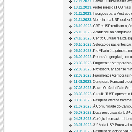
17.11.2023.
Centro Cultural realiza ex
13.11.2023.
Professores da FOB mais i
01.11.2023.
Inscrições para Mestrado 
01.11.2023.
Medicina da USP realiza 
26.10.2023.
CBF e USP realizam ação d
25.10.2023.
Aconteceu no campus da 
24.10.2023.
Centro Cultural realiza e
06.10.2023.
Seleção de pacientes para
05.10.2023.
Profª Karin é a primeira m
06.09.2023.
Recessão gengival, como re
23.08.2023.
Fragmentos Atemporais no
22.08.2023.
Professor Canadense minis
22.08.2023.
Fragmentos Atemporais no
11.08.2023.
Congresso Fonoaudiológic
07.08.2023.
Bauru Orofacial Pain Grou
03.08.2023.
Circuito TUSP apresenta t
03.08.2023.
Pesquisa oferece tratamen
21.07.2023.
À Comunidade do Campus
05.07.2023.
Duas pesquisas da USP co
04.07.2023.
Colégio Internacional tem
03.07.2023.
31ª Volta USP Bauru vai a
29.06.2023.
Pesquisa seleciona volunt