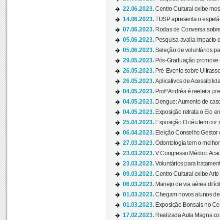
22.06.2023.
Centro Cultural exibe mo
14.06.2023.
TUSP apresenta o espetác
07.06.2023.
Rodas de Conversa sobre
05.06.2023.
Pesquisa avalia impacto d
05.06.2023.
Seleção de voluntários pa
29.05.2023.
Pós-Graduação promove ev
26.05.2023.
Pré-Evento sobre Ultrasso
26.05.2023.
Aplicativos de Acessibilida
04.05.2023.
Profª Andréa é reeleita pr
04.05.2023.
Dengue: Aumento de casos
04.05.2023.
Exposição retrata o Elo ent
25.04.2023.
Exposição O céu tem cor 
06.04.2023.
Eleição Conselho Gestor
27.03.2023.
Odontologia tem o melho
23.03.2023.
V Congresso Médico Acad
23.03.2023.
Voluntários para tratamento
09.03.2023.
Centro Cultural exibe Arte
06.03.2023.
Manejo de via aérea difíci
01.03.2023.
Chegam novos alunos de O
01.03.2023.
Exposição Bonsais no Cent
17.02.2023.
Realizada Aula Magna com 