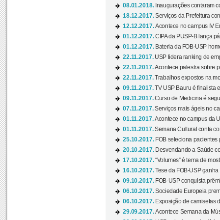
08.01.2018.
Inaugurações contaram com
18.12.2017.
Serviços da Prefeitura com
12.12.2017.
Acontece no campus IV En
01.12.2017.
CIPA da PUSP-B lança pág
01.12.2017.
Bateria da FOB-USP homen
22.11.2017.
USP lidera ranking de emp
22.11.2017.
Acontece palestra sobre p
22.11.2017.
Trabalhos expostos na mos
09.11.2017.
TV USP Bauru é finalista em
09.11.2017.
Curso de Medicina é segun
07.11.2017.
Serviços mais ágeis no c
01.11.2017.
Acontece no campus da US
01.11.2017.
Semana Cultural conta co
25.10.2017.
FOB seleciona pacientes p
20.10.2017.
Desvendando a Saúde com
17.10.2017.
“Volumes” é tema de mostr
16.10.2017.
Tese da FOB-USP ganha 
09.10.2017.
FOB-USP conquista prêmio
06.10.2017.
Sociedade Europeia premi
06.10.2017.
Exposição de camisetas d
29.09.2017.
Acontece Semana da Músi