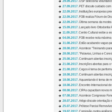
29.09.2017.
USP seleciona voluntários
27.09.2017.
PET discute cuidado com p
22.09.2017.
Instituições europeias pre
22.09.2017.
FOB realiza Fórum de Dis
22.09.2017.
Última semana da mostra “
15.09.2017.
Lançado livro Ortodontia 
11.09.2017.
Centro Cultural exibe a ex
04.09.2017.
FOB recebe nota máxima d
31.08.2017.
Estão acabando vagas par
28.08.2017.
Acontece “Treinando para 
28.08.2017.
“Palavras, Linhas e Cores
25.08.2017.
Continuam abertas inscriç
21.08.2017.
Inscrições abertas para o 
21.08.2017.
Cegos é tema de performa
18.08.2017.
Continuam abertas inscriç
18.08.2017.
Aquarelando é tema de mos
18.08.2017.
Encontro Internacional de 
08.08.2017.
CIPAs capacitam novos m
07.08.2017.
Acontece Congresso Fonoa
28.07.2017.
Artigo discute orientação 
25.07.2017.
Prótese Parcial Removível
19.07.2017.
Comissão contra violênci