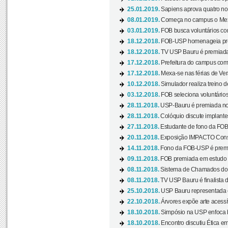
25.01.2019.
Sapiens aprova quatro no v
08.01.2019.
Começa no campus o Mexa
03.01.2019.
FOB busca voluntários com
18.12.2018.
FOB-USP homenageia prof
18.12.2018.
TV USP Bauru é premiada 
17.12.2018.
Prefeitura do campus com h
17.12.2018.
Mexa-se nas férias de Ver
10.12.2018.
Simulador realiza treino d
03.12.2018.
FOB seleciona voluntário
28.11.2018.
USP-Bauru é premiada no 
28.11.2018.
Colóquio discute implantes
27.11.2018.
Estudante de fono da FOB
20.11.2018.
Exposição IMPACTO Consc
14.11.2018.
Fono da FOB-USP é premia
09.11.2018.
FOB premiada em estudo s
08.11.2018.
Sistema de Chamados do c
08.11.2018.
TV USP Bauru é finalista d
25.10.2018.
USP Bauru representada 
22.10.2018.
Árvores expõe arte acessí
18.10.2018.
Simpósio na USP enfoca b
18.10.2018.
Encontro discutiu Ética e