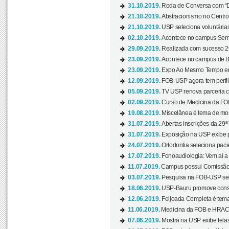
31.10.2019.
Roda de Conversa com “Di
21.10.2019.
Abstracionismo no Centro 
21.10.2019.
USP seleciona voluntária
02.10.2019.
Acontece no campus Seman
29.09.2019.
Realizada com sucesso 29
23.09.2019.
Acontece no campus de Ba
23.09.2019.
Expo Ao Mesmo Tempo em 
12.09.2019.
FOB-USP agora tem perfil 
05.09.2019.
TV USP renova parceria c
02.09.2019.
Curso de Medicina da FOB
19.08.2019.
Miscelânea é tema de mos
31.07.2019.
Abertas inscrições da 29ª
31.07.2019.
Exposição na USP exibe pa
24.07.2019.
Ortodontia seleciona pacie
17.07.2019.
Fonoaudiologia: Vem aí a 
11.07.2019.
Campus possui Comissão 
03.07.2019.
Pesquisa na FOB-USP sele
18.06.2019.
USP-Bauru promove consci
12.06.2019.
Feijoada Completa é tema
11.06.2019.
Medicina da FOB e HRAC 
07.06.2019.
Mostra na USP exibe telas 