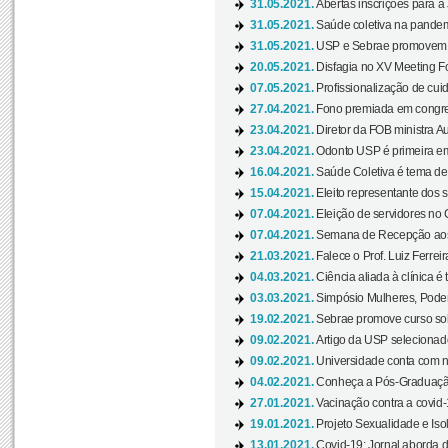
31.05.2021.
Abertas inscrições para a
31.05.2021.
Saúde coletiva na pandemi
31.05.2021.
USP e Sebrae promovem 
20.05.2021.
Disfagia no XV Meeting F
07.05.2021.
Profissionalização de cuid
27.04.2021.
Fono premiada em congress
23.04.2021.
Diretor da FOB ministra A
23.04.2021.
Odonto USP é primeira em
16.04.2021.
Saúde Coletiva é tema de
15.04.2021.
Eleito representante dos s
07.04.2021.
Eleição de servidores no 
07.04.2021.
Semana de Recepção aos C
21.03.2021.
Falece o Prof. Luiz Ferreir
04.03.2021.
Ciência aliada à clínica é
03.03.2021.
Simpósio Mulheres, Poder
19.02.2021.
Sebrae promove curso sob
09.02.2021.
Artigo da USP selecionado
09.02.2021.
Universidade conta com nov
04.02.2021.
Conheça a Pós-Graduaçã
27.01.2021.
Vacinação contra a covid-
19.01.2021.
Projeto Sexualidade e Iso
13.01.2021.
Covid-19: Jornal aborda d