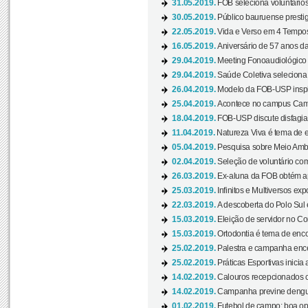
31.05.2019.
FOB seleciona voluntário
30.05.2019.
Público bauruense prestig
22.05.2019.
Vida e Verso em 4 Tempos
16.05.2019.
Aniversário de 57 anos d
29.04.2019.
Meeting Fonoaudiológico d
29.04.2019.
Saúde Coletiva seleciona 
26.04.2019.
Modelo da FOB-USP inspir
25.04.2019.
Acontece no campus Cam
18.04.2019.
FOB-USP discute disfagia 
11.04.2019.
Natureza Viva é tema de 
05.04.2019.
Pesquisa sobre Meio Ambi
02.04.2019.
Seleção de voluntário com
26.03.2019.
Ex-aluna da FOB obtém a
25.03.2019.
Infinitos e Multiversos ex
22.03.2019.
A descoberta do Polo Sul
15.03.2019.
Eleição de servidor no Co
15.03.2019.
Ortodontia é tema de encon
25.02.2019.
Palestra e campanha ence
25.02.2019.
Práticas Esportivas inicia 
14.02.2019.
Calouros recepcionados 
14.02.2019.
Campanha previne dengue
01.02.2019.
Futebol de campo: boa opçã