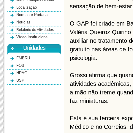
Jornal Campus Informa
sensação de bem-estar
Localização
Normas e Portarias
Notícias
O GAP foi criado em Ba
Relatório de Atividades
Valéria Queiroz Quirino
Vídeo Institucional
auxiliar no tratamento 
Unidades
gratuito nas áreas de fo
psicologia.
FMBRU
FOB
HRAC
Grossi afirma que quand
USP
atividades acadêmicas,
a mão não treme quando 
faz miniaturas.
Esta é sua terceira exp
Médico e no Correios, 