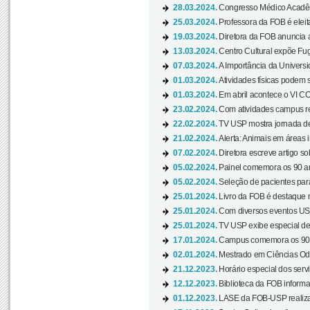
28.03.2024.
Congresso Médico Acadêm
25.03.2024.
Professora da FOB é eleita
19.03.2024.
Diretora da FOB anuncia 
13.03.2024.
Centro Cultural expõe Fug
07.03.2024.
A Importância da Universi
01.03.2024.
Atividades físicas podem 
01.03.2024.
Em abril acontece o VI C
23.02.2024.
Com atividades campus re
22.02.2024.
TV USP mostra jornada de
21.02.2024.
Alerta: Animais em áreas 
07.02.2024.
Diretora escreve artigo s
05.02.2024.
Painel comemora os 90 an
05.02.2024.
Seleção de pacientes para
25.01.2024.
Livro da FOB é destaque 
25.01.2024.
Com diversos eventos US
25.01.2024.
TV USP exibe especial de
17.01.2024.
Campus comemora os 90 
02.01.2024.
Mestrado em Ciências Odo
21.12.2023.
Horário especial dos servi
12.12.2023.
Biblioteca da FOB informa
01.12.2023.
LASE da FOB-USP realiza 