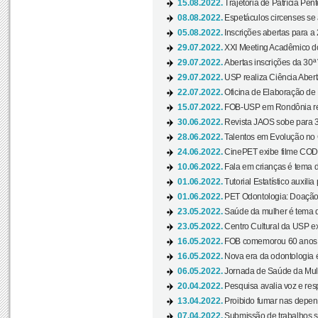
15.08.2022.
Trajetória de Patrícia Pen
08.08.2022.
Espetáculos circenses se
05.08.2022.
Inscrições abertas para a 
29.07.2022.
XXI Meeting Acadêmico do
29.07.2022.
Abertas inscrições da 30ª
29.07.2022.
USP realiza Ciência Abert
22.07.2022.
Oficina de Elaboração de 
15.07.2022.
FOB-USP em Rondônia rea
30.06.2022.
Revista JAOS sobe para 3
28.06.2022.
Talentos em Evolução no C
24.06.2022.
CinePET exibe filme CODA 
10.06.2022.
Fala em crianças é tema d
01.06.2022.
Tutorial Estatístico auxilia
01.06.2022.
PET Odontologia: Doação
23.05.2022.
Saúde da mulher é tema d
23.05.2022.
Centro Cultural da USP ex
16.05.2022.
FOB comemorou 60 anos c
16.05.2022.
Nova era da odontologia é
06.05.2022.
Jornada de Saúde da Mulhe
20.04.2022.
Pesquisa avalia voz e res
13.04.2022.
Proibido fumar nas depen
07.04.2022.
Submissão de trabalhos s