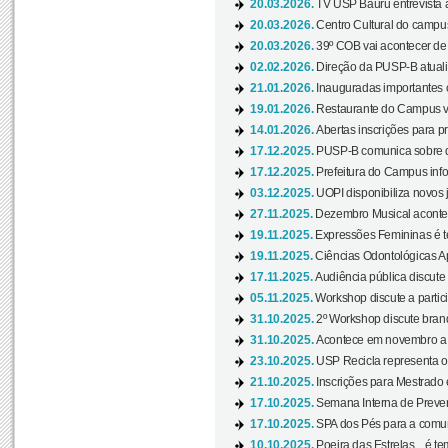
20.03.2026.
TV USP Bauru entrevista a
20.03.2026.
Centro Cultural do campus
20.03.2026.
39º COB vai acontecer de 
02.02.2026.
Direção da PUSP-B atualiz
21.01.2026.
Inauguradas importantes
19.01.2026.
Restaurante do Campus vol
14.01.2026.
Abertas inscrições para p
17.12.2025.
PUSP-B comunica sobre de
17.12.2025.
Prefeitura do Campus info
03.12.2025.
UOPI disponibiliza novos 
27.11.2025.
Dezembro Musical acontec
19.11.2025.
Expressões Femininas é te
19.11.2025.
Ciências Odontológicas Ap
17.11.2025.
Audiência pública discute
05.11.2025.
Workshop discute a partic
31.10.2025.
2º Workshop discute branq
31.10.2025.
Acontece em novembro a 
23.10.2025.
USP Recicla representa 
21.10.2025.
Inscrições para Mestrado
17.10.2025.
Semana Interna de Preven
17.10.2025.
SPA dos Pés para a comuni
10.10.2025.
Poeira das Estrelas... é t