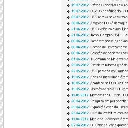
19.07.2017.
Práticas Esportivas divulg
19.07.2017.
O JAOS periódico da FOB d
05.07.2017.
USP aprova novo curso de
30.06.2017.
Artigo da FOB é destaque e
21.06.2017.
USP expõe Palavras, Linh
21.06.2017.
Jornal Campus USP – Baur
08.06.2017.
Tomaram posse os novos
08.06.2017.
Corrida de Revezamento 
08.06.2017.
Seleção de pacientes para
01.06.2017.
III Semana do Meio Ambie
25.05.2017.
Prefeitura reforma ginási
22.05.2017.
USP participa da Campanh
19.05.2017.
Artes na maturidade é tem
16.05.2017.
Acontece na FOB 30º Cong
15.05.2017.
No mês de maio FOB com
11.05.2017.
Membros da CIPA da FOB
28.04.2017.
Pesquisa em periodontia s
25.04.2017.
Exposição Aves do Campu
25.04.2017.
CIPA da Prefeitura com no
11.04.2017.
Medicina Preventiva é tem
07.04.2017.
O Fundo do Mar exposto no