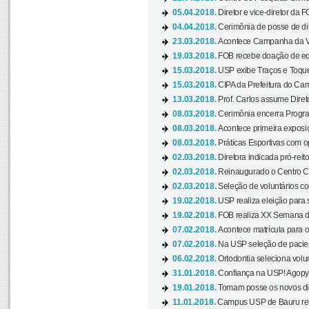
05.04.2018.
Diretor e vice-diretor da 
04.04.2018.
Cerimônia de posse de dir
23.03.2018.
Acontece Campanha da V
19.03.2018.
FOB recebe doação de eq
15.03.2018.
USP exibe Traços e Toques
15.03.2018.
CIPA da Prefeitura do Camp
13.03.2018.
Prof. Carlos assume Diret
08.03.2018.
Cerimônia encerra Progra
08.03.2018.
Acontece primeira exposiçã
08.03.2018.
Práticas Esportivas com o
02.03.2018.
Diretora indicada pró-reito
02.03.2018.
Reinaugurado o Centro Cu
02.03.2018.
Seleção de voluntários co
19.02.2018.
USP realiza eleição para 
19.02.2018.
FOB realiza XX Semana d
07.02.2018.
Acontece matrícula para o
07.02.2018.
Na USP seleção de pacie
06.02.2018.
Ortodontia seleciona volun
31.01.2018.
Confiança na USP! Agopya
19.01.2018.
Tomam posse os novos dir
11.01.2018.
Campus USP de Bauru reto