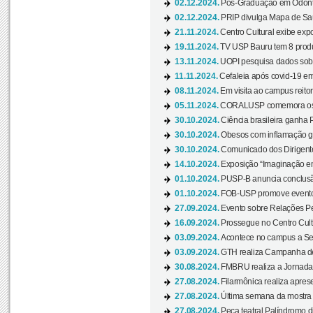
02.12.2024.
Pós-Graduação em Odonto
02.12.2024.
PRIP divulga Mapa de Saú
21.11.2024.
Centro Cultural exibe expo
19.11.2024.
TV USP Bauru tem 8 produçõ
13.11.2024.
UOPI pesquisa dados sobre
11.11.2024.
Cefaleia após covid-19 em
08.11.2024.
Em visita ao campus reitor
05.11.2024.
CORALUSP comemora os 8
30.10.2024.
Ciência brasileira ganha 
30.10.2024.
Obesos com inflamação ge
30.10.2024.
Comunicado dos Dirigente
14.10.2024.
Exposição “Imaginação em
01.10.2024.
PUSP-B anuncia conclus
01.10.2024.
FOB-USP promove evento O
27.09.2024.
Evento sobre Relações Pe
16.09.2024.
Prossegue no Centro Cultu
03.09.2024.
Acontece no campus a Sem
03.09.2024.
GTH realiza Campanha de D
30.08.2024.
FMBRU realiza a Jornada 
27.08.2024.
Filarmônica realiza apres
27.08.2024.
Última semana da mostra Aq
27.08.2024.
Peça teatral Palíndromo di