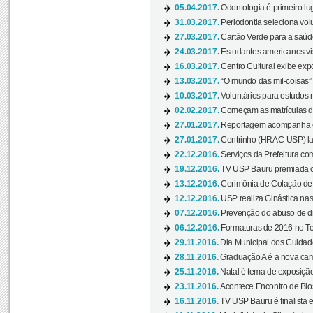
05.04.2017.
Odontologia é primeiro lu
31.03.2017.
Periodontia seleciona volu
27.03.2017.
Cartão Verde para a saúd
24.03.2017.
Estudantes americanos vis
16.03.2017.
Centro Cultural exibe exp
13.03.2017.
“O mundo das mil-coisas” 
10.03.2017.
Voluntários para estudos n
02.02.2017.
Começam as matrículas 
27.01.2017.
Reportagem acompanha e
27.01.2017.
Centrinho (HRAC-USP) lanç
22.12.2016.
Serviços da Prefeitura com
19.12.2016.
TV USP Bauru premiada c
13.12.2016.
Cerimônia de Colação de
12.12.2016.
USP realiza Ginástica nas
07.12.2016.
Prevenção do abuso de dr
06.12.2016.
Formaturas de 2016 no Te
29.11.2016.
Dia Municipal dos Cuidado
28.11.2016.
Graduação A é a nova cam
25.11.2016.
Natal é tema de exposição 
23.11.2016.
Acontece Encontro de Bios
16.11.2016.
TV USP Bauru é finalista em