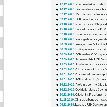
17.12.2020.
Novo site do Centro de Ed
10.12.2020.
Livro atualiza visão sobre
07.12.2020.
TV USP Bauru é finalista em
02.12.2020.
FOB no ranking de cientista
29.10.2020.
Novo portal da USP já está
15.10.2020.
Lançado livro sobre DTM e
07.10.2020.
Encerradas inscrições par
01.10.2020.
Prorrogadas inscrições da
30.09.2020.
Inscrição para Volta USP B
30.09.2020.
USP apresenta o novo Port
30.09.2020.
FOB realiza 33º Congresso
05.09.2020.
Acontece Volta USP Bauru 
19.03.2020.
Atividades culturais e esp
04.03.2020.
Crianças e eletrônicos sã
20.01.2020.
Comunicado sobre respeit
20.01.2020.
FOB realiza seleção de vol
16.12.2019.
Prefeitura com horário dife
16.12.2019.
Ouvidoria: atende à comu
20.11.2019.
Ortodontia: Prof. Janson é
11.11.2019.
Olhares Urbanos em exposi
06.11.2019.
Lançado RENOVA no camp