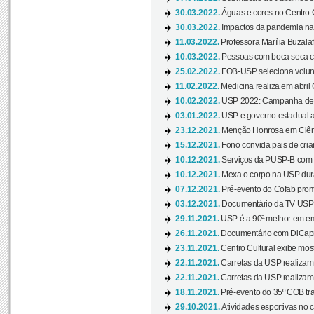
30.03.2022.
Águas e cores no Centro C
30.03.2022.
Impactos da pandemia na 
11.03.2022.
Professora Marília Buzalaf
10.03.2022.
Pessoas com boca seca co
25.02.2022.
FOB-USP seleciona voluntá
11.02.2022.
Medicina realiza em abril
10.02.2022.
USP 2022: Campanha de 
03.01.2022.
USP e governo estadual a
23.12.2021.
Menção Honrosa em Ciênc
15.12.2021.
Fono convida pais de cria
10.12.2021.
Serviços da PUSP-B com in
10.12.2021.
Mexa o corpo na USP duran
07.12.2021.
Pré-evento do Cofab prom
03.12.2021.
Documentário da TV USP 
29.11.2021.
USP é a 90ª melhor em em
26.11.2021.
Documentário com DiCaprio
23.11.2021.
Centro Cultural exibe most
22.11.2021.
Carretas da USP realizam
22.11.2021.
Carretas da USP realizam
18.11.2021.
Pré-evento do 35º COB tra
29.10.2021.
Atividades esportivas no 