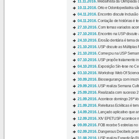
11.11.2016.
Medalhista da Olimpíada 
10.11.2016.
Orto e Odontopediatria sã
04.11.2016.
Encontro discute Inclusão
04.11.2016.
Contação de histórias é te
27.10.2016.
Com temas variados acont
27.10.2016.
Encontro na USP discute 
24.10.2016.
Erosão dentária é tema de
21.10.2016.
USP discute as Múltiplas 
21.10.2016.
Começou na USP Semana C
07.10.2016.
USP propõe tratamento ino
04.10.2016.
Exposição Sín-tese no Cen
03.10.2016.
Workshop Web Of Science
30.09.2016.
Biossegurança com inscriç
29.09.2016.
USP realiza Semana Cultur
25.09.2016.
Realizada com sucesso 26
21.09.2016.
Acontece domingo 26ª Vol
21.09.2016.
Releituras Ecléticas é tem
14.09.2016.
Lançado aplicativo que a
12.09.2016.
XIV EPETUSP acontece n
09.09.2016.
FOB recebe 5 estrelas no r
02.09.2016.
Dangerous Decibels promo
31.08.2016.
USP realiza Expedição Ri