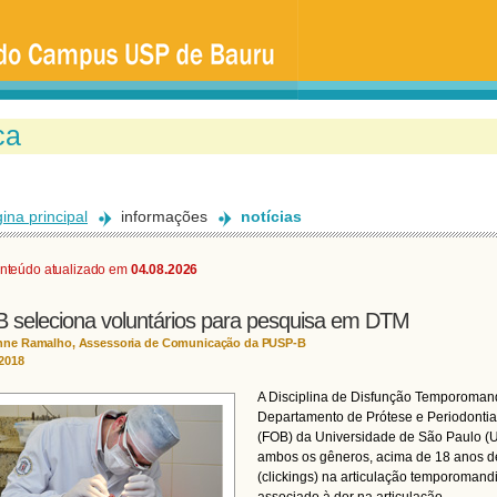
Ir
para
o
conteúdo
principal
ina principal
informações
notícias
nteúdo atualizado em
04.08.2026
 seleciona voluntários para pesquisa em DTM
nne Ramalho, Assessoria de Comunicação da PUSP-B
/2018
A Disciplina de Disfunção Temporomand
Departamento de Prótese e Periodontia
(FOB) da Universidade de São Paulo (US
ambos os gêneros, acima de 18 anos de
(clickings) na articulação temporomand