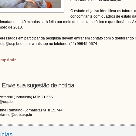
associado à dor na articulação.
O estudo objetiva identificar os fatores
concomitante com quadros de estalo da
imadamente 40 minutos será feita por meio de um exame físico e questionários. A s
mbro de 2018.
teressados em participar da pesquisa devem entrar em contato com o doutorando 
golp@usp.br
ou por whatsapp no telefone: (42) 99945-9674.
imprimir
Envie sua sugestão de notícia
Victorelli (Jornalista) MTb 21.656
i@usp.br
nne Ramalho (Jornalista) MTb 15.744
rianne@ccb.usp.br
ícias