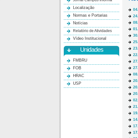
Jornal Campus Informa
Localização
04
Normas e Portarias
24
Notícias
08
01
Relatório de Atividades
30
Vídeo Institucional
25
Unidades
23
22
FMBRU
27
FOB
27
08
HRAC
20
USP
20
20
02
21
19
14
17
17