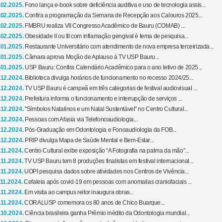
.02.2025.
Fono lança e-book sobre deficiência auditiva e uso de tecnologia assis...
.02.2025.
Confira a programação da Semana de Recepção aos Calouros 2025...
.02.2025.
FMBRU realiza VII Congresso Acadêmico de Bauru (COMAB) ...
.02.2025.
Obesidade II ou III com inflamação gengival é tema de pesquisa...
.01.2025.
Restaurante Universitário com atendimento de nova empresa terceirizada...
.01.2025.
Câmara aprova Moção de Aplauso à TV USP Bauru...
.01.2025.
USP Bauru: Confira Calendário Acadêmico para o ano letivo de 2025...
.12.2024.
Biblioteca divulga horários de funcionamento no recesso 2024/25...
.12.2024.
TV USP Bauru é campeã em três categorias de festival audiovisual ...
.12.2024.
Prefeitura informa o funcionamento e interrupção de serviços ...
.12.2024.
"Símbolos Natalinos e um Natal Sustentável" no Centro Cultural...
.12.2024.
Pessoas com Afasia via Telefonoaudiologia...
.12.2024.
Pós-Graduação em Odontologia e Fonoaudiologia da FOB...
.12.2024.
PRIP divulga Mapa de Saúde Mental e Bem-Estar...
.11.2024.
Centro Cultural exibe exposição “A Fotografia na palma da mão”...
.11.2024.
TV USP Bauru tem 8 produções finalistas em festival internacional...
.11.2024.
UOPI pesquisa dados sobre atividades nos Centros de Vivência...
.11.2024.
Cefaleia após covid-19 em pessoas com anomalias craniofaciais ...
.11.2024.
Em visita ao campus reitor inaugura obras...
.11.2024.
CORALUSP comemora os 80 anos de Chico Buarque...
.10.2024.
Ciência brasileira ganha Prêmio inédito da Odontologia mundial...