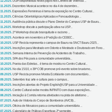
.12.2025.
UOPI disponibiliza novos jogos nos Centros de Vivência ...
.11.2025.
Dezembro Musical acontece no dia 4 de dezembro...
.11.2025.
Expressões Femininas é tema de exposição no Centro Cultural...
.11.2025.
Ciências Odontológicas Aplicadas e Fonoaudiologia ...
.11.2025.
Audiência pública discute o Plano Diretor do Campus USP de Bauru...
.11.2025.
Workshop discute a participação ativa na USP...
.10.2025.
2º Workshop discute branquitude e racismo ...
.10.2025.
Acontece em novembro a 6ª edição do CEBEC...
.10.2025.
USP Recicla representa o campus de Bauru na SNCT Bauru 2025...
.10.2025.
Inscrições para Mestrado em Odonto e Mestrado e Doutorado em Fono...
.10.2025.
Semana Interna de Prevenção de Acidentes do Trabalho...
.10.2025.
SPA dos Pés para a comunidade universitária...
.10.2025.
Poeira das Estrelas... é tema de mostra no Centro Cultural...
.10.2025.
No dia 15/10, o 39º COB promove pré-evento sobre bruxismo...
.09.2025.
USP Recicla promove Mostra Ecofalante com documentário...
.09.2025.
Setembro traz arte e cultura para o campus...
.09.2025.
Inscrições abertas do Projeto English@USP para a Universidade ...
.08.2025.
Centro Cultural exibe mostra INFINITO com duas exposições...
.08.2025.
Iniciação à Corrida retoma atividades na pista de atletismo ...
.07.2025.
Auto de Vistoria do Corpo de Bombeiros (AVCB)...
.07.2025.
Oficina de Mosaicos para a comunidade universitária ...
.07.2025.
Calendário de Práticas Esportivas 2º semestre...