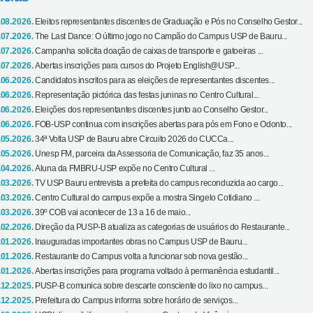
.08.2026.
Eleitos representantes discentes de Graduação e Pós no Conselho Gestor...
.07.2026.
The Last Dance: O último jogo no Campão do Campus USP de Bauru...
.07.2026.
Campanha solicita doação de caixas de transporte e gatoeiras ...
.07.2026.
Abertas inscrições para cursos do Projeto English@USP...
.06.2026.
Candidatos inscritos para as eleições de representantes discentes...
.06.2026.
Representação pictórica das festas juninas no Centro Cultural...
.06.2026.
Eleições dos representantes discentes junto ao Conselho Gestor...
.06.2026.
FOB-USP continua com inscrições abertas para pós em Fono e Odonto...
.05.2026.
34ª Volta USP de Bauru abre Circuito 2026 do CUCCa...
.05.2026.
Unesp FM, parceira da Assessoria de Comunicação, faz 35 anos...
.04.2026.
Aluna da FMBRU-USP expõe no Centro Cultural ...
.03.2026.
TV USP Bauru entrevista a prefeita do campus reconduzida ao cargo...
.03.2026.
Centro Cultural do campus expõe a mostra Singelo Cotidiano ...
.03.2026.
39º COB vai acontecer de 13 a 16 de maio...
.02.2026.
Direção da PUSP-B atualiza as categorias de usuários do Restaurante...
.01.2026.
Inauguradas importantes obras no Campus USP de Bauru...
.01.2026.
Restaurante do Campus volta a funcionar sob nova gestão...
.01.2026.
Abertas inscrições para programa voltado à permanência estudantil...
.12.2025.
PUSP-B comunica sobre descarte consciente do lixo no campus...
.12.2025.
Prefeitura do Campus informa sobre horário de serviços...