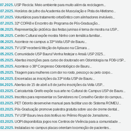
.07.2025.
USP Recicla: Meio ambiente para muito além da reciclagem...
.07.2025.
Horários de julho da Academia de Musculação e Pista de Atletismo...
.07.2025.
Voluntários para tratamento ortodôntico com alinhadores invisíveis...
.07.2025.
32º COFAB e Encontro do Programa de Pós-Graduação...
.06.2025.
Representação pictórica das festas juninas é tema de mostra na USP...
.06.2025.
Centro Cultural expõe mostra Ninho com temática familiar...
.06.2025.
Acontece no campus a 33ª Volta USP de Bauru...
.06.2025.
TV USP receberá Moção de Aplauso na Câmara ...
.05.2025.
Comunidade USP Bauru! Venha festejar o Arraiá USP 2025...
.05.2025.
Abertas inscrições para curso de doutorado em Odontologia na FOB-USP...
.05.2025.
Acontece o 38º Congresso Odontológico de Bauru...
.05.2025.
Triagem para mulheres com dor no rosto, pescoço ou pelo corpo...
.04.2025.
Encerradas as inscrições da 33ª Volta USP de Bauru...
.04.2025.
Abertas de 15 de abril a 8 de junho inscrições da Volta USP...
.03.2025.
Caricaturista Greifo expõe sua arte no Cultural do Campus USP de Bauru...
.03.2025.
Inscritos para representar os Servidores no Conselho Gestor do campus...
.03.2025.
PET Odonto desenvolve manual para facilitar uso do Sistema ROMEU...
.03.2025.
Pós-Graduação promove palestra gratuita sobre uso de creme dental...
.03.2025.
TV USP Bauru leva dois troféus no Prêmio Royal de Jornalismo...
.03.2025.
UOPI disponibiliza jogos nos Centros de Vivência para a comunidade ...
.02.2025.
Instaladas no campus placas orientam locomoção de pacientes...