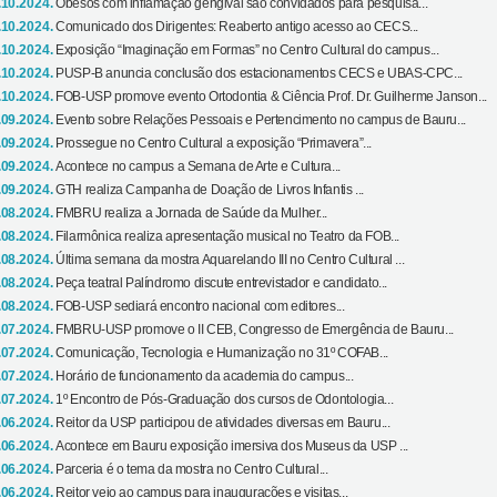
.10.2024.
Obesos com inflamação gengival são convidados para pesquisa...
.10.2024.
Comunicado dos Dirigentes: Reaberto antigo acesso ao CECS...
.10.2024.
Exposição “Imaginação em Formas” no Centro Cultural do campus...
.10.2024.
PUSP-B anuncia conclusão dos estacionamentos CECS e UBAS-CPC...
.10.2024.
FOB-USP promove evento Ortodontia & Ciência Prof. Dr. Guilherme Janson...
.09.2024.
Evento sobre Relações Pessoais e Pertencimento no campus de Bauru...
.09.2024.
Prossegue no Centro Cultural a exposição “Primavera”...
.09.2024.
Acontece no campus a Semana de Arte e Cultura...
.09.2024.
GTH realiza Campanha de Doação de Livros Infantis ...
.08.2024.
FMBRU realiza a Jornada de Saúde da Mulher...
.08.2024.
Filarmônica realiza apresentação musical no Teatro da FOB...
.08.2024.
Última semana da mostra Aquarelando III no Centro Cultural ...
.08.2024.
Peça teatral Palíndromo discute entrevistador e candidato...
.08.2024.
FOB-USP sediará encontro nacional com editores...
.07.2024.
FMBRU-USP promove o II CEB, Congresso de Emergência de Bauru...
.07.2024.
Comunicação, Tecnologia e Humanização no 31º COFAB...
.07.2024.
Horário de funcionamento da academia do campus...
.07.2024.
1º Encontro de Pós-Graduação dos cursos de Odontologia...
.06.2024.
Reitor da USP participou de atividades diversas em Bauru...
.06.2024.
Acontece em Bauru exposição imersiva dos Museus da USP ...
.06.2024.
Parceria é o tema da mostra no Centro Cultural...
.06.2024.
Reitor veio ao campus para inaugurações e visitas...