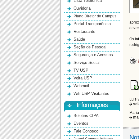
Lista Telefônica
Ouvidoria
Plano Diretor do Campus
aprox
Portal Transparência
deze
Restaurante
Saúde
Os in
rodri
Seção de Pessoal
Segurança e Acessos
Serviço Social
TV USP
Volta USP
Webmail
Wifi USP-Visitantes
Luis 
Informações
sc
Maria
Boletins CIPA
ma
Eventos
Fale Conosco
Not