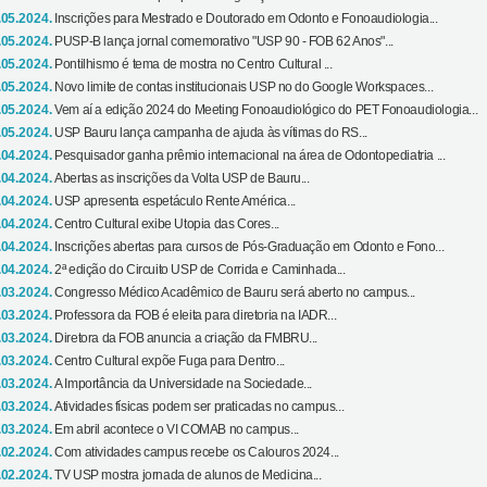
.05.2024.
Inscrições para Mestrado e Doutorado em Odonto e Fonoaudiologia...
.05.2024.
PUSP-B lança jornal comemorativo "USP 90 - FOB 62 Anos"...
.05.2024.
Pontilhismo é tema de mostra no Centro Cultural ...
.05.2024.
Novo limite de contas institucionais USP no do Google Workspaces...
.05.2024.
Vem aí a edição 2024 do Meeting Fonoaudiológico do PET Fonoaudiologia...
.05.2024.
USP Bauru lança campanha de ajuda às vítimas do RS...
.04.2024.
Pesquisador ganha prêmio internacional na área de Odontopediatria ...
.04.2024.
Abertas as inscrições da Volta USP de Bauru...
.04.2024.
USP apresenta espetáculo Rente América...
.04.2024.
Centro Cultural exibe Utopia das Cores...
.04.2024.
Inscrições abertas para cursos de Pós-Graduação em Odonto e Fono...
.04.2024.
2ª edição do Circuito USP de Corrida e Caminhada...
.03.2024.
Congresso Médico Acadêmico de Bauru será aberto no campus...
.03.2024.
Professora da FOB é eleita para diretoria na IADR...
.03.2024.
Diretora da FOB anuncia a criação da FMBRU...
.03.2024.
Centro Cultural expõe Fuga para Dentro...
.03.2024.
A Importância da Universidade na Sociedade...
.03.2024.
Atividades físicas podem ser praticadas no campus...
.03.2024.
Em abril acontece o VI COMAB no campus...
.02.2024.
Com atividades campus recebe os Calouros 2024...
.02.2024.
TV USP mostra jornada de alunos de Medicina...