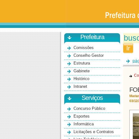
Prefeitura
da
Universidade
de
São
Paulo
-
Bauru
Prefeitura
Comissões
Conselho Gestor
pág
Estrutura
Gabinete
Co
Histórico
Intranet
FOB
Maria
Serviços
03/12
Concurso Público
Esportes
Informática
Licitações e Contratos