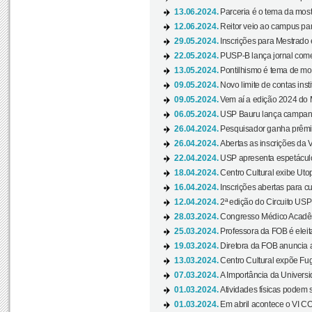
13.06.2024.
Parceria é o tema da mostr
12.06.2024.
Reitor veio ao campus para
29.05.2024.
Inscrições para Mestrado
22.05.2024.
PUSP-B lança jornal come
13.05.2024.
Pontilhismo é tema de most
09.05.2024.
Novo limite de contas ins
09.05.2024.
Vem aí a edição 2024 do 
06.05.2024.
USP Bauru lança campanha
26.04.2024.
Pesquisador ganha prêmio 
26.04.2024.
Abertas as inscrições da 
22.04.2024.
USP apresenta espetáculo
18.04.2024.
Centro Cultural exibe Utop
16.04.2024.
Inscrições abertas para 
12.04.2024.
2ª edição do Circuito USP
28.03.2024.
Congresso Médico Acadêm
25.03.2024.
Professora da FOB é eleita
19.03.2024.
Diretora da FOB anuncia 
13.03.2024.
Centro Cultural expõe Fug
07.03.2024.
A Importância da Universi
01.03.2024.
Atividades físicas podem 
01.03.2024.
Em abril acontece o VI C