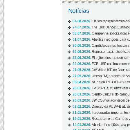
Notícias
04.08.2026.
Eleitos representantes di
24.07.2026.
The Last Dance: O últim
08.07.2026.
Campanha solicita doação 
01.07.2026.
Abertas inscrições para c
30.06.2026.
Candidatos inscritos para 
25.06.2026.
Representação pictórica da
23.06.2026.
Eleições dos representant
22.06.2026.
FOB-USP continua com ins
27.05.2026.
34ª Volta USP de Bauru a
27.05.2026.
Unesp FM, parceira da As
08.04.2026.
Aluna da FMBRU-USP expõe
20.03.2026.
TV USP Bauru entrevista a
20.03.2026.
Centro Cultural do campus
20.03.2026.
39º COB vai acontecer de 
02.02.2026.
Direção da PUSP-B atualiz
21.01.2026.
Inauguradas importantes
19.01.2026.
Restaurante do Campus vol
14.01.2026.
Abertas inscrições para p