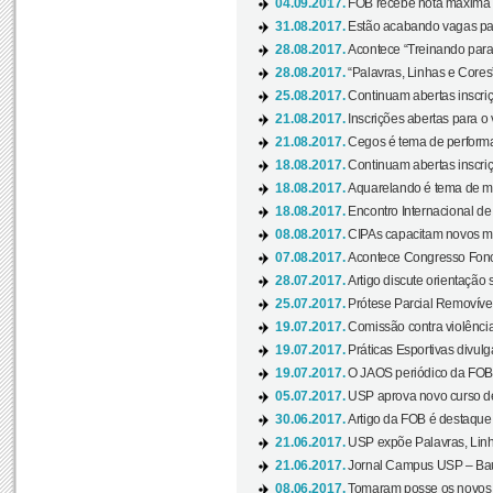
04.09.2017.
FOB recebe nota máxima d
31.08.2017.
Estão acabando vagas par
28.08.2017.
Acontece “Treinando para 
28.08.2017.
“Palavras, Linhas e Cores
25.08.2017.
Continuam abertas inscriç
21.08.2017.
Inscrições abertas para o 
21.08.2017.
Cegos é tema de performa
18.08.2017.
Continuam abertas inscriç
18.08.2017.
Aquarelando é tema de mos
18.08.2017.
Encontro Internacional de 
08.08.2017.
CIPAs capacitam novos m
07.08.2017.
Acontece Congresso Fonoa
28.07.2017.
Artigo discute orientação 
25.07.2017.
Prótese Parcial Removível
19.07.2017.
Comissão contra violênci
19.07.2017.
Práticas Esportivas divulg
19.07.2017.
O JAOS periódico da FOB d
05.07.2017.
USP aprova novo curso de
30.06.2017.
Artigo da FOB é destaque e
21.06.2017.
USP expõe Palavras, Linh
21.06.2017.
Jornal Campus USP – Baur
08.06.2017.
Tomaram posse os novos