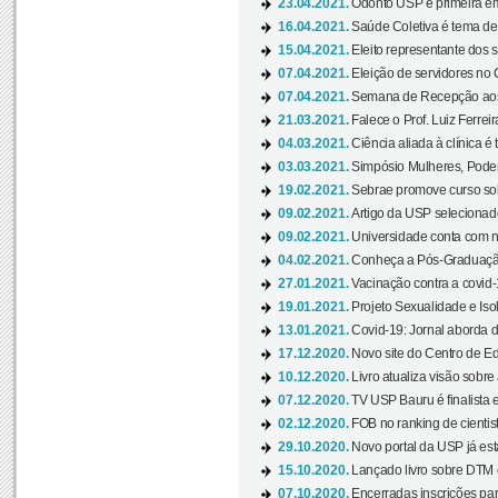
23.04.2021.
Odonto USP é primeira em
16.04.2021.
Saúde Coletiva é tema de
15.04.2021.
Eleito representante dos s
07.04.2021.
Eleição de servidores no 
07.04.2021.
Semana de Recepção aos C
21.03.2021.
Falece o Prof. Luiz Ferreir
04.03.2021.
Ciência aliada à clínica é
03.03.2021.
Simpósio Mulheres, Poder
19.02.2021.
Sebrae promove curso sob
09.02.2021.
Artigo da USP selecionado
09.02.2021.
Universidade conta com nov
04.02.2021.
Conheça a Pós-Graduaçã
27.01.2021.
Vacinação contra a covid-
19.01.2021.
Projeto Sexualidade e Iso
13.01.2021.
Covid-19: Jornal aborda d
17.12.2020.
Novo site do Centro de Ed
10.12.2020.
Livro atualiza visão sobre
07.12.2020.
TV USP Bauru é finalista em
02.12.2020.
FOB no ranking de cientista
29.10.2020.
Novo portal da USP já está
15.10.2020.
Lançado livro sobre DTM e
07.10.2020.
Encerradas inscrições par