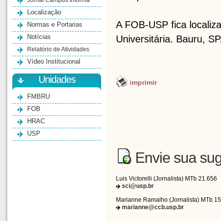
Jornal Campus Informa
Localização
A FOB-USP fica localizad
Normas e Portarias
Notícias
Universitária. Bauru, SP
Relatório de Atividades
Vídeo Institucional
Unidades
imprimir
FMBRU
FOB
HRAC
USP
Envie sua sug
Luis Victorelli (Jornalista) MTb 21.656
sci@usp.br
Marianne Ramalho (Jornalista) MTb 1
marianne@ccb.usp.br