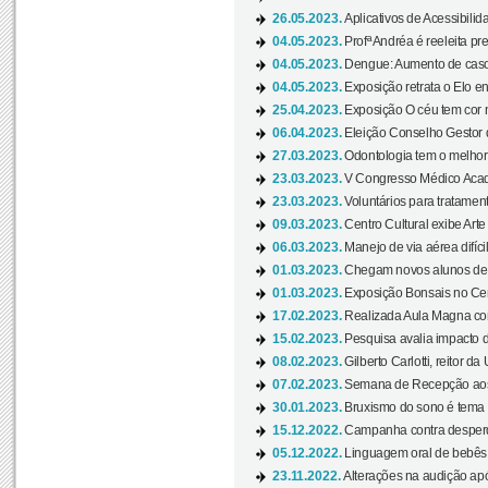
26.05.2023.
Aplicativos de Acessibilida
04.05.2023.
Profª Andréa é reeleita pr
04.05.2023.
Dengue: Aumento de casos
04.05.2023.
Exposição retrata o Elo ent
25.04.2023.
Exposição O céu tem cor 
06.04.2023.
Eleição Conselho Gestor
27.03.2023.
Odontologia tem o melho
23.03.2023.
V Congresso Médico Acad
23.03.2023.
Voluntários para tratamento
09.03.2023.
Centro Cultural exibe Arte
06.03.2023.
Manejo de via aérea difíci
01.03.2023.
Chegam novos alunos de O
01.03.2023.
Exposição Bonsais no Cent
17.02.2023.
Realizada Aula Magna com 
15.02.2023.
Pesquisa avalia impacto d
08.02.2023.
Gilberto Carlotti, reitor d
07.02.2023.
Semana de Recepção aos
30.01.2023.
Bruxismo do sono é tema d
15.12.2022.
Campanha contra desperdí
05.12.2022.
Linguagem oral de bebês 
23.11.2022.
Alterações na audição apó