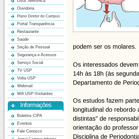
Lista Telefônica
Ouvidoria
Plano Diretor do Campus
Portal Transparência
Restaurante
Saúde
podem ser os molares.
Seção de Pessoal
Segurança e Acessos
Serviço Social
Os interessados devem 
TV USP
14h às 18h (às segundas
Volta USP
Departamento de Period
Webmail
Wifi USP-Visitantes
Os estudos fazem parte
Informações
longitudinal do rebordo
Boletins CIPA
distintas” de responsab
Eventos
orientação do professor
Fale Conosco
Disciplina de Periodont