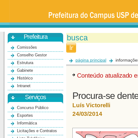
Prefeitura
da
Universidade
de
São
Paulo
-
Bauru
Prefeitura
Comissões
Conselho Gestor
página principal
informaçõe
Estrutura
Gabinete
Conteúdo atualizado
Histórico
Intranet
Procura-se dent
Serviços
Luís Victorelli
Concurso Público
24/03/2014
Esportes
Informática
Licitações e Contratos