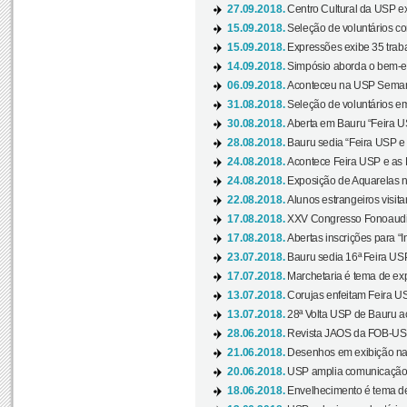
27.09.2018.
Centro Cultural da USP ex
15.09.2018.
Seleção de voluntários co
15.09.2018.
Expressões exibe 35 traba
14.09.2018.
Simpósio aborda o bem-es
06.09.2018.
Aconteceu na USP Semana 
31.08.2018.
Seleção de voluntários em
30.08.2018.
Aberta em Bauru “Feira US
28.08.2018.
Bauru sedia “Feira USP e as
24.08.2018.
Acontece Feira USP e as Pr
24.08.2018.
Exposição de Aquarelas na
22.08.2018.
Alunos estrangeiros visit
17.08.2018.
XXV Congresso Fonoaudio
17.08.2018.
Abertas inscrições para “In
23.07.2018.
Bauru sedia 16ª Feira USP 
17.07.2018.
Marchetaria é tema de ex
13.07.2018.
Corujas enfeitam Feira USP
13.07.2018.
28ª Volta USP de Bauru a
28.06.2018.
Revista JAOS da FOB-USP
21.06.2018.
Desenhos em exibição na 
20.06.2018.
USP amplia comunicação 
18.06.2018.
Envelhecimento é tema de