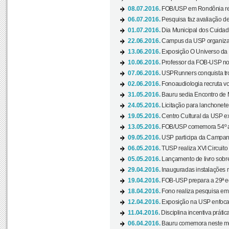
08.07.2016.
FOB/USP em Rondônia real
06.07.2016.
Pesquisa faz avaliação de
01.07.2016.
Dia Municipal dos Cuidado
22.06.2016.
Campus da USP organiza "
13.06.2016.
Exposição O Universo da C
10.06.2016.
Professor da FOB-USP no
07.06.2016.
USPRunners conquista tro
02.06.2016.
Fonoaudiologia recruta vo
31.05.2016.
Bauru sedia Encontro de M
24.05.2016.
Licitação para lanchonet
19.05.2016.
Centro Cultural da USP ex
13.05.2016.
FOB/USP comemora 54º an
09.05.2016.
USP participa da Campanh
06.05.2016.
TUSP realiza XVI Circuito
05.05.2016.
Lançamento de livro sobr
29.04.2016.
Inauguradas instalações 
19.04.2016.
FOB-USP prepara a 29ª e
18.04.2016.
Fono realiza pesquisa em m
12.04.2016.
Exposição na USP enfoca u
11.04.2016.
Disciplina incentiva prática
06.04.2016.
Bauru comemora neste mês