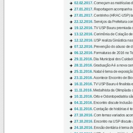
02.02.2017.
Começam as matrículas 
27.01.2017.
Reportagem acompanha e
27.01.2017.
Centrinho (HRAC-USP) lanç
22.12.2016.
Serviços da Prefeitura com
19.12.2016.
TV USP Bauru premiada c
13.12.2016.
Cerimônia de Colação de
12.12.2016.
USP realiza Ginástica nas
07.12.2016.
Prevenção do abuso de dr
06.12.2016.
Formaturas de 2016 no Te
29.11.2016.
Dia Municipal dos Cuidado
28.11.2016.
Graduação A é a nova cam
25.11.2016.
Natal é tema de exposição 
23.11.2016.
Acontece Encontro de Bios
16.11.2016.
TV USP Bauru é finalista em
11.11.2016.
Medalhista da Olimpíada 
10.11.2016.
Orto e Odontopediatria sã
04.11.2016.
Encontro discute Inclusão
04.11.2016.
Contação de histórias é te
27.10.2016.
Com temas variados acont
27.10.2016.
Encontro na USP discute 
24.10.2016.
Erosão dentária é tema de