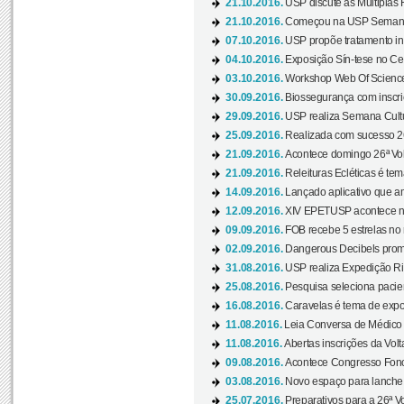
21.10.2016.
USP discute as Múltiplas 
21.10.2016.
Começou na USP Semana C
07.10.2016.
USP propõe tratamento ino
04.10.2016.
Exposição Sín-tese no Cen
03.10.2016.
Workshop Web Of Science
30.09.2016.
Biossegurança com inscriç
29.09.2016.
USP realiza Semana Cultur
25.09.2016.
Realizada com sucesso 26
21.09.2016.
Acontece domingo 26ª Vol
21.09.2016.
Releituras Ecléticas é tem
14.09.2016.
Lançado aplicativo que a
12.09.2016.
XIV EPETUSP acontece n
09.09.2016.
FOB recebe 5 estrelas no r
02.09.2016.
Dangerous Decibels promo
31.08.2016.
USP realiza Expedição Ri
25.08.2016.
Pesquisa seleciona pacie
16.08.2016.
Caravelas é tema de expo
11.08.2016.
Leia Conversa de Médico e 
11.08.2016.
Abertas inscrições da Vol
09.08.2016.
Acontece Congresso Fonoa
03.08.2016.
Novo espaço para lanche 
25.07.2016.
Preparativos para a 26ª V