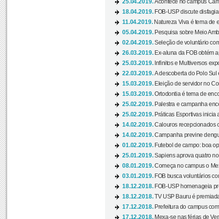
25.04.2019.
Acontece no campus Cam
18.04.2019.
FOB-USP discute disfagia 
11.04.2019.
Natureza Viva é tema de 
05.04.2019.
Pesquisa sobre Meio Ambi
02.04.2019.
Seleção de voluntário com
26.03.2019.
Ex-aluna da FOB obtém a
25.03.2019.
Infinitos e Multiversos ex
22.03.2019.
A descoberta do Polo Sul
15.03.2019.
Eleição de servidor no Co
15.03.2019.
Ortodontia é tema de encon
25.02.2019.
Palestra e campanha ence
25.02.2019.
Práticas Esportivas inicia 
14.02.2019.
Calouros recepcionados 
14.02.2019.
Campanha previne dengue
01.02.2019.
Futebol de campo: boa opçã
25.01.2019.
Sapiens aprova quatro no v
08.01.2019.
Começa no campus o Mexa
03.01.2019.
FOB busca voluntários com
18.12.2018.
FOB-USP homenageia prof
18.12.2018.
TV USP Bauru é premiada 
17.12.2018.
Prefeitura do campus com h
17.12.2018.
Mexa-se nas férias de Ver