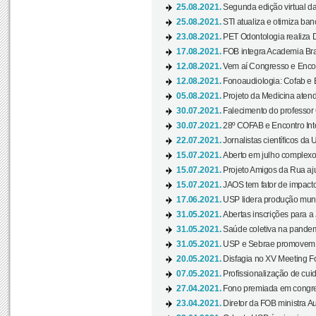
25.08.2021.
Segunda edição virtual da 
25.08.2021.
STI atualiza e otimiza ba
23.08.2021.
PET Odontologia realiza 
17.08.2021.
FOB integra Academia Bras
12.08.2021.
Vem aí Congresso e Encont
12.08.2021.
Fonoaudiologia: Cofab e E
05.08.2021.
Projeto da Medicina atend
30.07.2021.
Falecimento do professor
30.07.2021.
28º COFAB e Encontro Inte
22.07.2021.
Jornalistas científicos d
15.07.2021.
Aberto em julho complexo
15.07.2021.
Projeto Amigos da Rua aj
15.07.2021.
JAOS tem fator de impact
17.06.2021.
USP lidera produção mund
31.05.2021.
Abertas inscrições para a
31.05.2021.
Saúde coletiva na pandemi
31.05.2021.
USP e Sebrae promovem 
20.05.2021.
Disfagia no XV Meeting F
07.05.2021.
Profissionalização de cuid
27.04.2021.
Fono premiada em congress
23.04.2021.
Diretor da FOB ministra A