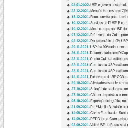
03.01.2022.
USP e governo estadual a
23.12.2021.
Menção Honrosa em Ciênc
15.12.2021.
Fono convida pais de cria
10.12.2021.
Serviços da PUSP-B com in
10.12.2021.
Mexa o corpo na USP duran
07.12.2021.
Pré-evento do Cofab prom
03.12.2021.
Documentário da TV USP 
29.11.2021.
USP é a 90ª melhor em em
26.11.2021.
Documentário com DiCaprio
23.11.2021.
Centro Cultural exibe most
22.11.2021.
Carretas da USP realizam
22.11.2021.
Carretas da USP realizam
18.11.2021.
Pré-evento do 35º COB tra
29.10.2021.
Atividades esportivas no 
27.10.2021.
Seleção de pacientes com
27.10.2021.
Câncer de próstata é tema
05.10.2021.
Exposição fotográfica no
21.09.2021.
Profª Marília Buzalaf é a no
14.09.2021.
Carlos Ferreira dos Santo
14.09.2021.
PET Odonto: Campanha c
03.09.2021.
Volta USP de Bauru será n