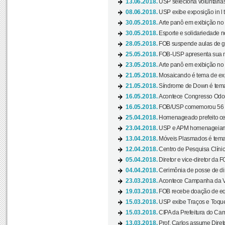
13.06.2018.
USP seleciona voluntárias 
08.06.2018.
USP exibe exposição in l t
30.05.2018.
Arte panô em exibição no C
30.05.2018.
Esporte e solidariedade 
28.05.2018.
FOB suspende aulas de gr
25.05.2018.
FOB-USP apresenta sua no
23.05.2018.
Arte panô em exibição no C
21.05.2018.
Mosaicando é tema de ex
21.05.2018.
Síndrome de Down é tema
16.05.2018.
Acontece Congresso Odont
16.05.2018.
FOB/USP comemorou 56 a
25.04.2018.
Homenageado prefeito ces
23.04.2018.
USP e APM homenageiam D
13.04.2018.
Móveis Plasmados é tema 
12.04.2018.
Centro de Pesquisa Clíni
05.04.2018.
Diretor e vice-diretor da 
04.04.2018.
Cerimônia de posse de dir
23.03.2018.
Acontece Campanha da V
19.03.2018.
FOB recebe doação de eq
15.03.2018.
USP exibe Traços e Toques
15.03.2018.
CIPA da Prefeitura do Camp
13.03.2018.
Prof. Carlos assume Diret