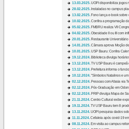
13.03.2025.
UOPI disponibiliza jogos 
28.02.2025.
Instaladas no campus pla
13.02.2025.
Fono lança e-book sobre de
10.02.2025.
Confira a programação d
05.02.2025.
FMBRU realiza VII Congr
04.02.2025.
Obesidade II ou III com i
20.01.2025.
Restaurante Universitário
14.01.2025.
Câmara aprova Moção de 
10.01.2025.
USP Bauru: Confira Calend
19.12.2024.
Biblioteca divulga horári
13.12.2024.
TV USP Bauru é campeã em 
13.12.2024.
Prefeitura informa o funci
10.12.2024.
"Símbolos Natalinos e um N
02.12.2024.
Pessoas com Afasia via Te
02.12.2024.
Pós-Graduação em Odonto
02.12.2024.
PRIP divulga Mapa de Saú
21.11.2024.
Centro Cultural exibe expo
19.11.2024.
TV USP Bauru tem 8 produçõ
13.11.2024.
UOPI pesquisa dados sobre
11.11.2024.
Cefaleia após covid-19 em
08.11.2024.
Em visita ao campus reitor