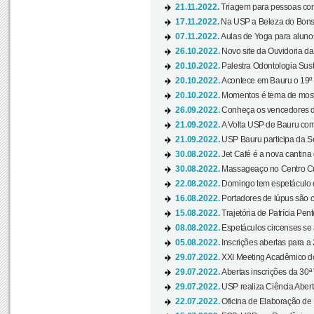
21.11.2022.
Triagem para pessoas com 
17.11.2022.
Na USP a Beleza do Bonsai
07.11.2022.
Aulas de Yoga para aluno
26.10.2022.
Novo site da Ouvidoria d
20.10.2022.
Palestra Odontologia Suste
20.10.2022.
Acontece em Bauru o 19º C
20.10.2022.
Momentos é tema de mostra
26.09.2022.
Conheça os vencedores da
21.09.2022.
A Volta USP de Bauru com
21.09.2022.
USP Bauru participa da S
30.08.2022.
Jet Café é a nova cantina
30.08.2022.
Massageaço no Centro Cul
22.08.2022.
Domingo tem espetáculo d
16.08.2022.
Portadores de lúpus são c
15.08.2022.
Trajetória de Patrícia Pen
08.08.2022.
Espetáculos circenses se
05.08.2022.
Inscrições abertas para a 
29.07.2022.
XXI Meeting Acadêmico do
29.07.2022.
Abertas inscrições da 30ª
29.07.2022.
USP realiza Ciência Abert
22.07.2022.
Oficina de Elaboração de 