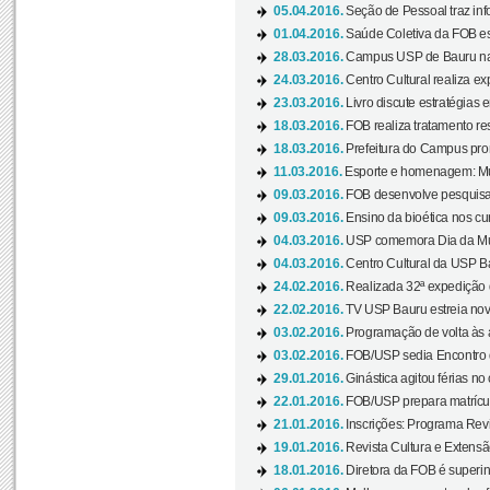
05.04.2016.
Seção de Pessoal traz info
01.04.2016.
Saúde Coletiva da FOB es
28.03.2016.
Campus USP de Bauru na l
24.03.2016.
Centro Cultural realiza ex
23.03.2016.
Livro discute estratégias e
18.03.2016.
FOB realiza tratamento res
18.03.2016.
Prefeitura do Campus pro
11.03.2016.
Esporte e homenagem: Mul
09.03.2016.
FOB desenvolve pesquisa 
09.03.2016.
Ensino da bioética nos cu
04.03.2016.
USP comemora Dia da Mulh
04.03.2016.
Centro Cultural da USP Bau
24.02.2016.
Realizada 32ª expedição
22.02.2016.
TV USP Bauru estreia nov
03.02.2016.
Programação de volta às 
03.02.2016.
FOB/USP sedia Encontro de
29.01.2016.
Ginástica agitou férias no
22.01.2016.
FOB/USP prepara matrícula
21.01.2016.
Inscrições: Programa Rev
19.01.2016.
Revista Cultura e Extensão
18.01.2016.
Diretora da FOB é superi