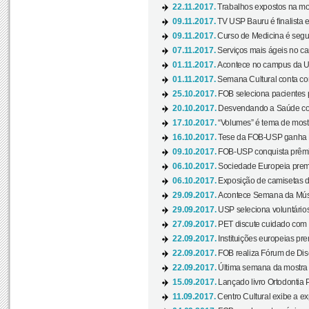
22.11.2017.
Trabalhos expostos na mos
09.11.2017.
TV USP Bauru é finalista em
09.11.2017.
Curso de Medicina é segun
07.11.2017.
Serviços mais ágeis no c
01.11.2017.
Acontece no campus da US
01.11.2017.
Semana Cultural conta co
25.10.2017.
FOB seleciona pacientes p
20.10.2017.
Desvendando a Saúde com
17.10.2017.
“Volumes” é tema de mostr
16.10.2017.
Tese da FOB-USP ganha 
09.10.2017.
FOB-USP conquista prêmio
06.10.2017.
Sociedade Europeia premi
06.10.2017.
Exposição de camisetas d
29.09.2017.
Acontece Semana da Músi
29.09.2017.
USP seleciona voluntários
27.09.2017.
PET discute cuidado com p
22.09.2017.
Instituições europeias pre
22.09.2017.
FOB realiza Fórum de Dis
22.09.2017.
Última semana da mostra “
15.09.2017.
Lançado livro Ortodontia 
11.09.2017.
Centro Cultural exibe a ex