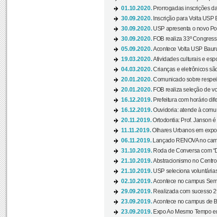
01.10.2020.
Prorrogadas inscrições da
30.09.2020.
Inscrição para Volta USP B
30.09.2020.
USP apresenta o novo Port
30.09.2020.
FOB realiza 33º Congresso
05.09.2020.
Acontece Volta USP Bauru 
19.03.2020.
Atividades culturais e esp
04.03.2020.
Crianças e eletrônicos sã
20.01.2020.
Comunicado sobre respeit
20.01.2020.
FOB realiza seleção de vol
16.12.2019.
Prefeitura com horário dife
16.12.2019.
Ouvidoria: atende à comu
20.11.2019.
Ortodontia: Prof. Janson é
11.11.2019.
Olhares Urbanos em exposi
06.11.2019.
Lançado RENOVA no camp
31.10.2019.
Roda de Conversa com “Di
21.10.2019.
Abstracionismo no Centro 
21.10.2019.
USP seleciona voluntária
02.10.2019.
Acontece no campus Seman
29.09.2019.
Realizada com sucesso 29
23.09.2019.
Acontece no campus de Ba
23.09.2019.
Expo Ao Mesmo Tempo em 