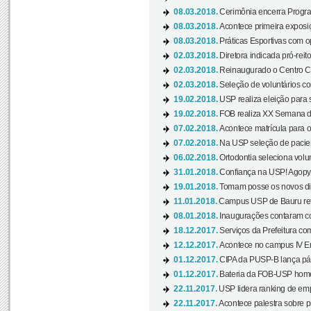
08.03.2018.
Cerimônia encerra Progra
08.03.2018.
Acontece primeira exposiçã
08.03.2018.
Práticas Esportivas com o
02.03.2018.
Diretora indicada pró-reito
02.03.2018.
Reinaugurado o Centro Cu
02.03.2018.
Seleção de voluntários co
19.02.2018.
USP realiza eleição para 
19.02.2018.
FOB realiza XX Semana d
07.02.2018.
Acontece matrícula para o
07.02.2018.
Na USP seleção de pacie
06.02.2018.
Ortodontia seleciona volun
31.01.2018.
Confiança na USP! Agopya
19.01.2018.
Tomam posse os novos dir
11.01.2018.
Campus USP de Bauru reto
08.01.2018.
Inaugurações contaram com
18.12.2017.
Serviços da Prefeitura com
12.12.2017.
Acontece no campus IV En
01.12.2017.
CIPA da PUSP-B lança pág
01.12.2017.
Bateria da FOB-USP homen
22.11.2017.
USP lidera ranking de emp
22.11.2017.
Acontece palestra sobre p