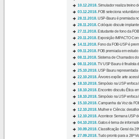
10.12.2018.
Simulador realiza treino d
03.12.2018.
FOB seleciona voluntário
28.11.2018.
USP-Bauru é premiada no 
28.11.2018.
Colóquio discute implantes
27.11.2018.
Estudante de fono da FOB
20.11.2018.
Exposição IMPACTO Consc
14.11.2018.
Fono da FOB-USP é premia
09.11.2018.
FOB premiada em estudo s
08.11.2018.
Sistema de Chamados do c
08.11.2018.
TV USP Bauru é finalista d
25.10.2018.
USP Bauru representada 
22.10.2018.
Árvores expõe arte acessí
18.10.2018.
Simpósio na USP enfoca b
18.10.2018.
Encontro discutiu Ética e
18.10.2018.
Simpósio na USP enfoca b
15.10.2018.
Campanha da Voz da FOB-
12.10.2018.
Mulher e Ciência: desafios
12.10.2018.
Acontece Semana USP de 
04.10.2018.
Gatos é tema de informativo
30.09.2018.
Classificação Geral da 28
27.09.2018.
Tudo pronto para a 28ª Vo