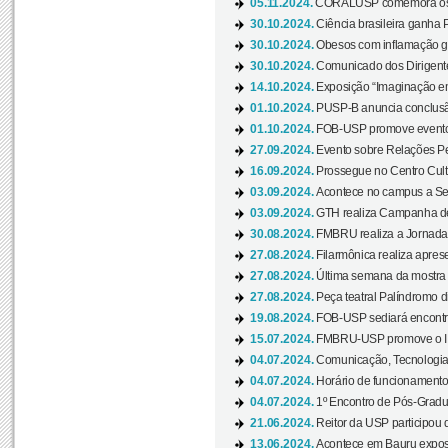
05.11.2024.
CORALUSP comemora os 8
30.10.2024.
Ciência brasileira ganha 
30.10.2024.
Obesos com inflamação ge
30.10.2024.
Comunicado dos Dirigente
14.10.2024.
Exposição “Imaginação em
01.10.2024.
PUSP-B anuncia conclus
01.10.2024.
FOB-USP promove evento O
27.09.2024.
Evento sobre Relações Pe
16.09.2024.
Prossegue no Centro Cultu
03.09.2024.
Acontece no campus a Sem
03.09.2024.
GTH realiza Campanha de D
30.08.2024.
FMBRU realiza a Jornada 
27.08.2024.
Filarmônica realiza apres
27.08.2024.
Última semana da mostra Aq
27.08.2024.
Peça teatral Palíndromo di
19.08.2024.
FOB-USP sediará encontro
15.07.2024.
FMBRU-USP promove o II 
04.07.2024.
Comunicação, Tecnologia
04.07.2024.
Horário de funcionamento
04.07.2024.
1º Encontro de Pós-Gradu
21.06.2024.
Reitor da USP participou 
13.06.2024.
Acontece em Bauru exposi