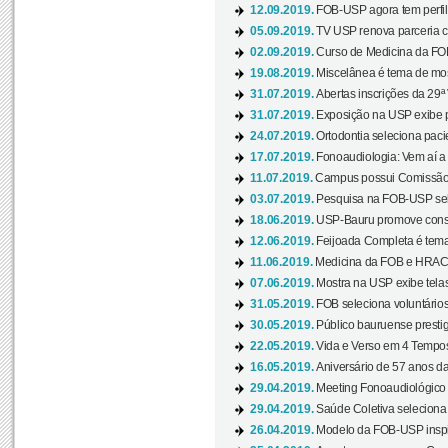
12.09.2019.
FOB-USP agora tem perfil 
05.09.2019.
TV USP renova parceria c
02.09.2019.
Curso de Medicina da FOB
19.08.2019.
Miscelânea é tema de mos
31.07.2019.
Abertas inscrições da 29ª
31.07.2019.
Exposição na USP exibe pa
24.07.2019.
Ortodontia seleciona pacie
17.07.2019.
Fonoaudiologia: Vem aí a 
11.07.2019.
Campus possui Comissão 
03.07.2019.
Pesquisa na FOB-USP sele
18.06.2019.
USP-Bauru promove consci
12.06.2019.
Feijoada Completa é tema
11.06.2019.
Medicina da FOB e HRAC 
07.06.2019.
Mostra na USP exibe telas 
31.05.2019.
FOB seleciona voluntário
30.05.2019.
Público bauruense prestig
22.05.2019.
Vida e Verso em 4 Tempos
16.05.2019.
Aniversário de 57 anos d
29.04.2019.
Meeting Fonoaudiológico d
29.04.2019.
Saúde Coletiva seleciona 
26.04.2019.
Modelo da FOB-USP inspir