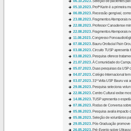
06.10.2023.
Seleção de pacientes para
05.10.2023.
Profª Karin é a primeira m
06.09.2023.
Recessão gengival, como re
23.08.2023.
Fragmentos Atemporais no
22.08.2023.
Professor Canadense minis
22.08.2023.
Fragmentos Atemporais no
11.08.2023.
Congresso Fonoaudiológic
07.08.2023.
Bauru Orofacial Pain Grou
03.08.2023.
Circuito TUSP apresenta t
03.08.2023.
Pesquisa oferece tratamen
21.07.2023.
À Comunidade do Campus
05.07.2023.
Duas pesquisas da USP co
04.07.2023.
Colégio Internacional tem
03.07.2023.
31ª Volta USP Bauru vai a
29.06.2023.
Pesquisa seleciona volunt
22.06.2023.
Centro Cultural exibe mo
14.06.2023.
TUSP apresenta o espetác
07.06.2023.
Rodas de Conversa sobre
05.06.2023.
Pesquisa avalia impacto d
05.06.2023.
Seleção de voluntários pa
29.05.2023.
Pós-Graduação promove ev
26.05.2023.
Pré-Evento sobre Ultrasso