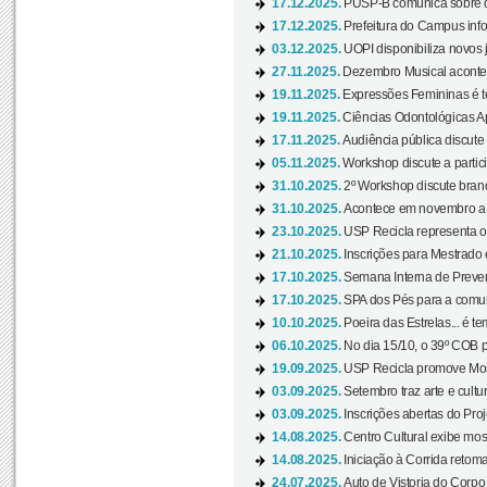
17.12.2025.
PUSP-B comunica sobre de
17.12.2025.
Prefeitura do Campus info
03.12.2025.
UOPI disponibiliza novos 
27.11.2025.
Dezembro Musical acontec
19.11.2025.
Expressões Femininas é te
19.11.2025.
Ciências Odontológicas Ap
17.11.2025.
Audiência pública discute
05.11.2025.
Workshop discute a partic
31.10.2025.
2º Workshop discute branq
31.10.2025.
Acontece em novembro a 
23.10.2025.
USP Recicla representa 
21.10.2025.
Inscrições para Mestrado
17.10.2025.
Semana Interna de Preven
17.10.2025.
SPA dos Pés para a comuni
10.10.2025.
Poeira das Estrelas... é t
06.10.2025.
No dia 15/10, o 39º COB 
19.09.2025.
USP Recicla promove Most
03.09.2025.
Setembro traz arte e cultu
03.09.2025.
Inscrições abertas do Pro
14.08.2025.
Centro Cultural exibe mos
14.08.2025.
Iniciação à Corrida retoma 
24.07.2025.
Auto de Vistoria do Corpo