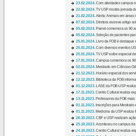
23.02.2024.
Com atividades campus re
22.02.2024.
TV USP mostra jornada de
21.02.2024.
Alerta: Animais em áreas 
07.02.2024.
Diretora escreve artigo s
05.02.2024.
Painel comemora os 90 an
05.02.2024.
Seleção de pacientes para
25.01.2024.
Livro da FOB é destaque 
25.01.2024.
Com diversos eventos US
25.01.2024.
TV USP exibe especial de
17.01.2024.
Campus comemora os 90 
02.01.2024.
Mestrado em Ciências Odo
21.12.2023.
Horário especial dos servi
12.12.2023.
Biblioteca da FOB informa
01.12.2023.
LASE da FOB-USP realiza 
17.11.2023.
Centro Cultural realiza ex
13.11.2023.
Professores da FOB mais i
01.11.2023.
Inscrições para Mestrado 
01.11.2023.
Medicina da USP realiza 
26.10.2023.
CBF e USP realizam ação d
25.10.2023.
Aconteceu no campus da 
24.10.2023.
Centro Cultural realiza e