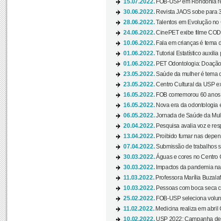
15.07.2022.
FOB-USP em Rondônia rea
30.06.2022.
Revista JAOS sobe para 3
28.06.2022.
Talentos em Evolução no C
24.06.2022.
CinePET exibe filme CODA 
10.06.2022.
Fala em crianças é tema d
01.06.2022.
Tutorial Estatístico auxilia
01.06.2022.
PET Odontologia: Doação
23.05.2022.
Saúde da mulher é tema d
23.05.2022.
Centro Cultural da USP ex
16.05.2022.
FOB comemorou 60 anos c
16.05.2022.
Nova era da odontologia é
06.05.2022.
Jornada de Saúde da Mulhe
20.04.2022.
Pesquisa avalia voz e res
13.04.2022.
Proibido fumar nas depen
07.04.2022.
Submissão de trabalhos s
30.03.2022.
Águas e cores no Centro C
30.03.2022.
Impactos da pandemia na 
11.03.2022.
Professora Marília Buzalaf
10.03.2022.
Pessoas com boca seca co
25.02.2022.
FOB-USP seleciona voluntá
11.02.2022.
Medicina realiza em abril
10.02.2022.
USP 2022: Campanha de 