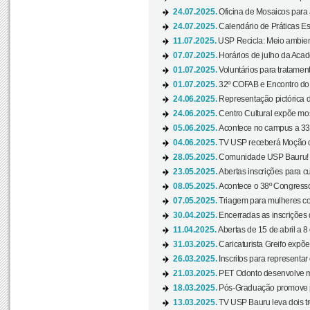
24.07.2025.
Oficina de Mosaicos para 
24.07.2025.
Calendário de Práticas Esp
11.07.2025.
USP Recicla: Meio ambient
07.07.2025.
Horários de julho da Acad
01.07.2025.
Voluntários para tratament
01.07.2025.
32º COFAB e Encontro do
24.06.2025.
Representação pictórica d
24.06.2025.
Centro Cultural expõe most
05.06.2025.
Acontece no campus a 33ª
04.06.2025.
TV USP receberá Moção d
28.05.2025.
Comunidade USP Bauru! Ve
23.05.2025.
Abertas inscrições para 
08.05.2025.
Acontece o 38º Congresso
07.05.2025.
Triagem para mulheres com
30.04.2025.
Encerradas as inscrições 
11.04.2025.
Abertas de 15 de abril a 8
31.03.2025.
Caricaturista Greifo expõ
26.03.2025.
Inscritos para representa
21.03.2025.
PET Odonto desenvolve ma
18.03.2025.
Pós-Graduação promove pal
13.03.2025.
TV USP Bauru leva dois tr