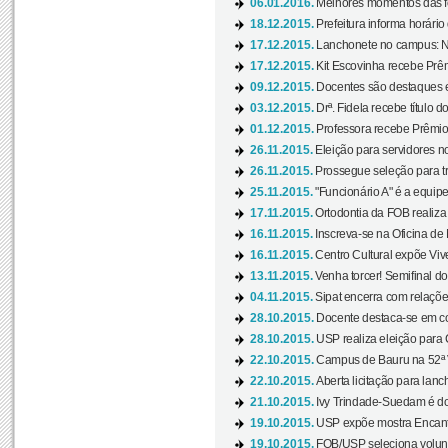
06.01.2016.
Melhores momentos das f
18.12.2015.
Prefeitura informa horário 
17.12.2015.
Lanchonete no campus: Nov
17.12.2015.
Kit Escovinha recebe Prêm
09.12.2015.
Docentes são destaques e
03.12.2015.
Drª. Fidela recebe título 
01.12.2015.
Professora recebe Prêmio 
26.11.2015.
Eleição para servidores no
26.11.2015.
Prossegue seleção para tr
25.11.2015.
"Funcionário A" é a equip
17.11.2015.
Ortodontia da FOB realiza 
16.11.2015.
Inscreva-se na Oficina de
16.11.2015.
Centro Cultural expõe Vive
13.11.2015.
Venha torcer! Semifinal 
04.11.2015.
Sipat encerra com relações
28.10.2015.
Docente destaca-se em con
28.10.2015.
USP realiza eleição para C
22.10.2015.
Campus de Bauru na 52ª V
22.10.2015.
Aberta licitação para lan
21.10.2015.
Ivy Trindade-Suedam é do
19.10.2015.
USP expõe mostra Encanto
19.10.2015.
FOB/USP seleciona volunt