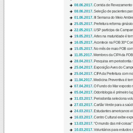
08.06.2017.
Corrida de Revezamento 
08.06.2017.
Seleção de pacientes para
01.06.2017.
III Semana do Meio Ambie
25.05.2017.
Prefeitura reforma ginási
22.05.2017.
USP participa da Campanh
19.05.2017.
Artes na maturidade é tem
16.05.2017.
Acontece na FOB 30º Cong
15.05.2017.
No mês de maio FOB com
11.05.2017.
Membros da CIPA da FOB
28.04.2017.
Pesquisa em periodontia s
25.04.2017.
Exposição Aves do Campu
25.04.2017.
CIPA da Prefeitura com no
11.04.2017.
Medicina Preventiva é tem
07.04.2017.
O Fundo do Mar exposto no
05.04.2017.
Odontologia é primeiro lu
31.03.2017.
Periodontia seleciona volu
27.03.2017.
Cartão Verde para a saúd
24.03.2017.
Estudantes americanos vis
16.03.2017.
Centro Cultural exibe exp
13.03.2017.
“O mundo das mil-coisas” 
10.03.2017.
Voluntários para estudos n