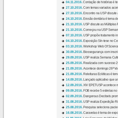
04.11.2016.
Contação de histórias é te
27.10.2016.
Com temas variados acont
27.10.2016.
Encontro na USP discute 
24.10.2016.
Erosão dentária é tema de
21.10.2016.
USP discute as Múltiplas 
21.10.2016.
Começou na USP Semana C
07.10.2016.
USP propõe tratamento ino
04.10.2016.
Exposição Sín-tese no Cen
03.10.2016.
Workshop Web Of Science
30.09.2016.
Biossegurança com inscriç
29.09.2016.
USP realiza Semana Cultur
25.09.2016.
Realizada com sucesso 26
21.09.2016.
Acontece domingo 26ª Vol
21.09.2016.
Releituras Ecléticas é tem
14.09.2016.
Lançado aplicativo que a
12.09.2016.
XIV EPETUSP acontece n
09.09.2016.
FOB recebe 5 estrelas no r
02.09.2016.
Dangerous Decibels promo
31.08.2016.
USP realiza Expedição Ri
25.08.2016.
Pesquisa seleciona pacie
16.08.2016.
Caravelas é tema de expo