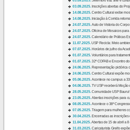
03.09.2025.
Setembro traz arte e cultu
03.09.2025.
Inscrições abertas do Pro
14.08.2025.
Centro Cultural exibe mos
14.08.2025.
Iniciação à Corrida retoma 
24.07.2025.
Auto de Vistoria do Corpo
24.07.2025.
Oficina de Mosaicos para 
24.07.2025.
Calendário de Práticas Esp
11.07.2025.
USP Recicla: Meio ambient
07.07.2025.
Horários de julho da Acad
01.07.2025.
Voluntários para tratament
01.07.2025.
32º COFAB e Encontro do
24.06.2025.
Representação pictórica d
24.06.2025.
Centro Cultural expõe most
05.06.2025.
Acontece no campus a 33ª
04.06.2025.
TV USP receberá Moção d
28.05.2025.
Comunidade USP Bauru! Ve
23.05.2025.
Abertas inscrições para 
08.05.2025.
Acontece o 38º Congresso
07.05.2025.
Triagem para mulheres com
30.04.2025.
Encerradas as inscrições 
11.04.2025.
Abertas de 15 de abril a 8
31.03.2025.
Caricaturista Greifo expõ