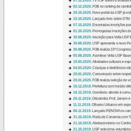
07.12.2020.
TV USP Bauru é finalista em
02.12.2020.
FOB no ranking de cientista
29.10.2020.
Novo portal da USP já está
15.10.2020.
Lançado livro sobre DTM e
07.10.2020.
Encerradas inscrições par
01.10.2020.
Prorrogadas inscrições da
30.09.2020.
Inscrição para Volta USP B
30.09.2020.
USP apresenta o novo Port
30.09.2020.
FOB realiza 33º Congresso
05.09.2020.
Acontece Volta USP Bauru 
19.03.2020.
Atividades culturais e esp
04.03.2020.
Crianças e eletrônicos sã
20.01.2020.
Comunicado sobre respeit
20.01.2020.
FOB realiza seleção de vol
16.12.2019.
Prefeitura com horário dife
16.12.2019.
Ouvidoria: atende à comu
20.11.2019.
Ortodontia: Prof. Janson é
11.11.2019.
Olhares Urbanos em exposi
06.11.2019.
Lançado RENOVA no camp
31.10.2019.
Roda de Conversa com “Di
21.10.2019.
Abstracionismo no Centro 
21.10.2019.
USP seleciona voluntária