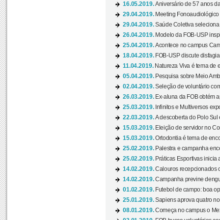
16.05.2019.
Aniversário de 57 anos d
29.04.2019.
Meeting Fonoaudiológico d
29.04.2019.
Saúde Coletiva seleciona 
26.04.2019.
Modelo da FOB-USP inspir
25.04.2019.
Acontece no campus Cam
18.04.2019.
FOB-USP discute disfagia 
11.04.2019.
Natureza Viva é tema de 
05.04.2019.
Pesquisa sobre Meio Ambi
02.04.2019.
Seleção de voluntário com
26.03.2019.
Ex-aluna da FOB obtém a
25.03.2019.
Infinitos e Multiversos ex
22.03.2019.
A descoberta do Polo Sul
15.03.2019.
Eleição de servidor no Co
15.03.2019.
Ortodontia é tema de encon
25.02.2019.
Palestra e campanha ence
25.02.2019.
Práticas Esportivas inicia 
14.02.2019.
Calouros recepcionados 
14.02.2019.
Campanha previne dengue
01.02.2019.
Futebol de campo: boa opçã
25.01.2019.
Sapiens aprova quatro no v
08.01.2019.
Começa no campus o Mexa