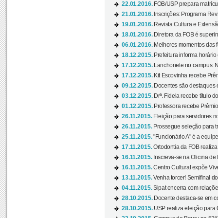
22.01.2016.
FOB/USP prepara matrícula
21.01.2016.
Inscrições: Programa Rev
19.01.2016.
Revista Cultura e Extensão
18.01.2016.
Diretora da FOB é superi
06.01.2016.
Melhores momentos das f
18.12.2015.
Prefeitura informa horário 
17.12.2015.
Lanchonete no campus: Nov
17.12.2015.
Kit Escovinha recebe Prêm
09.12.2015.
Docentes são destaques e
03.12.2015.
Drª. Fidela recebe título 
01.12.2015.
Professora recebe Prêmio 
26.11.2015.
Eleição para servidores no
26.11.2015.
Prossegue seleção para tr
25.11.2015.
"Funcionário A" é a equip
17.11.2015.
Ortodontia da FOB realiza 
16.11.2015.
Inscreva-se na Oficina de
16.11.2015.
Centro Cultural expõe Vive
13.11.2015.
Venha torcer! Semifinal 
04.11.2015.
Sipat encerra com relações
28.10.2015.
Docente destaca-se em con
28.10.2015.
USP realiza eleição para C