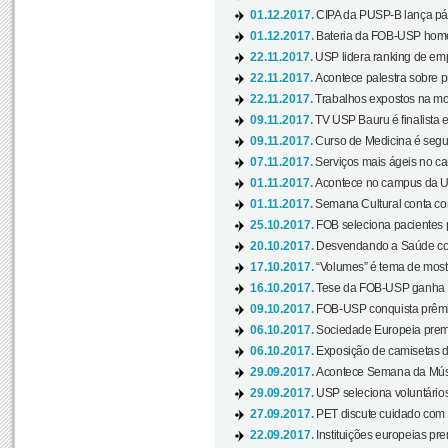
01.12.2017.
CIPA da PUSP-B lança pág
01.12.2017.
Bateria da FOB-USP homen
22.11.2017.
USP lidera ranking de emp
22.11.2017.
Acontece palestra sobre p
22.11.2017.
Trabalhos expostos na mos
09.11.2017.
TV USP Bauru é finalista em
09.11.2017.
Curso de Medicina é segun
07.11.2017.
Serviços mais ágeis no c
01.11.2017.
Acontece no campus da US
01.11.2017.
Semana Cultural conta co
25.10.2017.
FOB seleciona pacientes p
20.10.2017.
Desvendando a Saúde com
17.10.2017.
“Volumes” é tema de mostr
16.10.2017.
Tese da FOB-USP ganha 
09.10.2017.
FOB-USP conquista prêmio
06.10.2017.
Sociedade Europeia premi
06.10.2017.
Exposição de camisetas d
29.09.2017.
Acontece Semana da Músi
29.09.2017.
USP seleciona voluntários
27.09.2017.
PET discute cuidado com p
22.09.2017.
Instituições europeias pre