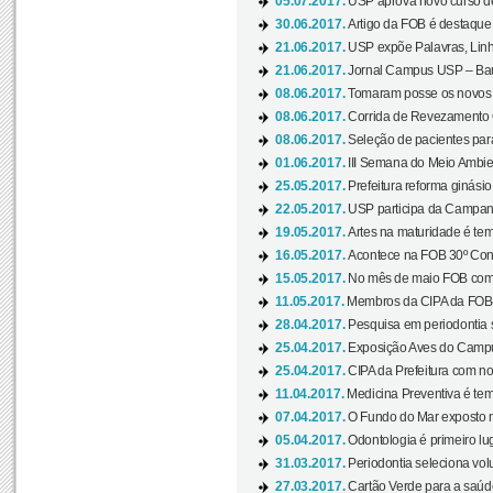
05.07.2017.
USP aprova novo curso de
30.06.2017.
Artigo da FOB é destaque e
21.06.2017.
USP expõe Palavras, Linh
21.06.2017.
Jornal Campus USP – Baur
08.06.2017.
Tomaram posse os novos
08.06.2017.
Corrida de Revezamento 
08.06.2017.
Seleção de pacientes para
01.06.2017.
III Semana do Meio Ambie
25.05.2017.
Prefeitura reforma ginási
22.05.2017.
USP participa da Campanh
19.05.2017.
Artes na maturidade é tem
16.05.2017.
Acontece na FOB 30º Cong
15.05.2017.
No mês de maio FOB com
11.05.2017.
Membros da CIPA da FOB
28.04.2017.
Pesquisa em periodontia s
25.04.2017.
Exposição Aves do Campu
25.04.2017.
CIPA da Prefeitura com no
11.04.2017.
Medicina Preventiva é tem
07.04.2017.
O Fundo do Mar exposto no
05.04.2017.
Odontologia é primeiro lu
31.03.2017.
Periodontia seleciona volu
27.03.2017.
Cartão Verde para a saúd