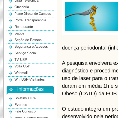
Lista Telefônica
Ouvidoria
Plano Diretor do Campus
Portal Transparência
Restaurante
Saúde
Seção de Pessoal
Segurança e Acessos
doença periodontal (inf
Serviço Social
TV USP
A pesquisa envolverá ex
Volta USP
diagnóstico e procedim
Webmail
uso de laser para o tr
Wifi USP-Visitantes
duram em média 1h e se
Informações
Obeso (CATO) da FOB
Boletins CIPA
Eventos
O estudo integra um p
Fale Conosco
desenvolvido pela perio