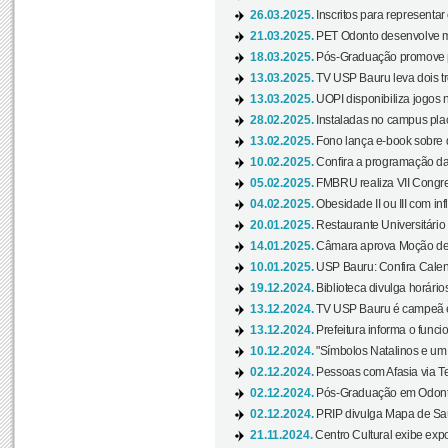
26.03.2025.
Inscritos para representa
21.03.2025.
PET Odonto desenvolve ma
18.03.2025.
Pós-Graduação promove pal
13.03.2025.
TV USP Bauru leva dois tr
13.03.2025.
UOPI disponibiliza jogos 
28.02.2025.
Instaladas no campus pla
13.02.2025.
Fono lança e-book sobre de
10.02.2025.
Confira a programação d
05.02.2025.
FMBRU realiza VII Congr
04.02.2025.
Obesidade II ou III com i
20.01.2025.
Restaurante Universitário
14.01.2025.
Câmara aprova Moção de 
10.01.2025.
USP Bauru: Confira Calend
19.12.2024.
Biblioteca divulga horári
13.12.2024.
TV USP Bauru é campeã em 
13.12.2024.
Prefeitura informa o funci
10.12.2024.
"Símbolos Natalinos e um N
02.12.2024.
Pessoas com Afasia via Te
02.12.2024.
Pós-Graduação em Odonto
02.12.2024.
PRIP divulga Mapa de Saú
21.11.2024.
Centro Cultural exibe expo