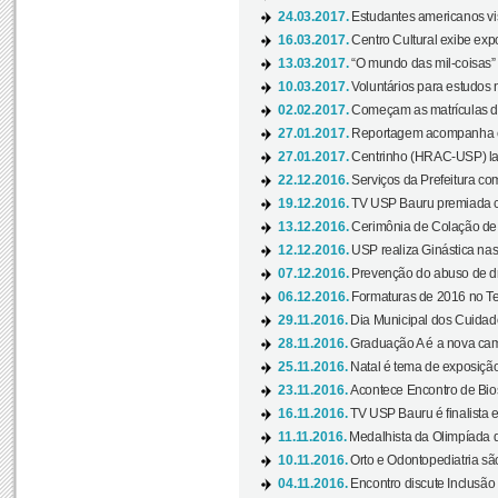
24.03.2017.
Estudantes americanos vis
16.03.2017.
Centro Cultural exibe exp
13.03.2017.
“O mundo das mil-coisas” 
10.03.2017.
Voluntários para estudos n
02.02.2017.
Começam as matrículas 
27.01.2017.
Reportagem acompanha e
27.01.2017.
Centrinho (HRAC-USP) lanç
22.12.2016.
Serviços da Prefeitura com
19.12.2016.
TV USP Bauru premiada c
13.12.2016.
Cerimônia de Colação de
12.12.2016.
USP realiza Ginástica nas
07.12.2016.
Prevenção do abuso de dr
06.12.2016.
Formaturas de 2016 no Te
29.11.2016.
Dia Municipal dos Cuidado
28.11.2016.
Graduação A é a nova cam
25.11.2016.
Natal é tema de exposição 
23.11.2016.
Acontece Encontro de Bios
16.11.2016.
TV USP Bauru é finalista em
11.11.2016.
Medalhista da Olimpíada 
10.11.2016.
Orto e Odontopediatria sã
04.11.2016.
Encontro discute Inclusão