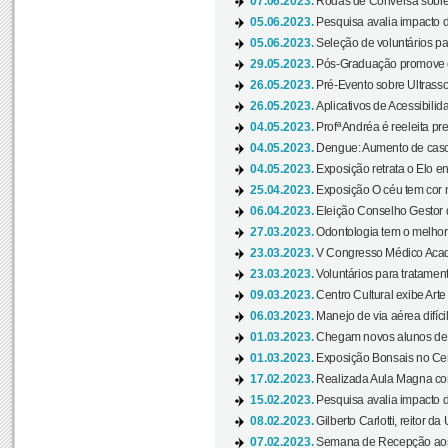
07.06.2023.
Rodas de Conversa sobre
05.06.2023.
Pesquisa avalia impacto d
05.06.2023.
Seleção de voluntários pa
29.05.2023.
Pós-Graduação promove ev
26.05.2023.
Pré-Evento sobre Ultrasso
26.05.2023.
Aplicativos de Acessibilida
04.05.2023.
Profª Andréa é reeleita pr
04.05.2023.
Dengue: Aumento de casos
04.05.2023.
Exposição retrata o Elo ent
25.04.2023.
Exposição O céu tem cor 
06.04.2023.
Eleição Conselho Gestor
27.03.2023.
Odontologia tem o melho
23.03.2023.
V Congresso Médico Acad
23.03.2023.
Voluntários para tratamento
09.03.2023.
Centro Cultural exibe Arte
06.03.2023.
Manejo de via aérea difíci
01.03.2023.
Chegam novos alunos de O
01.03.2023.
Exposição Bonsais no Cent
17.02.2023.
Realizada Aula Magna com 
15.02.2023.
Pesquisa avalia impacto d
08.02.2023.
Gilberto Carlotti, reitor d
07.02.2023.
Semana de Recepção aos