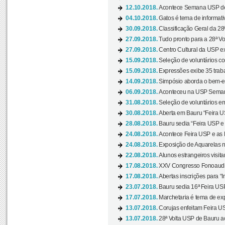
12.10.2018.
Acontece Semana USP de 
04.10.2018.
Gatos é tema de informativo
30.09.2018.
Classificação Geral da 28
27.09.2018.
Tudo pronto para a 28ª Vo
27.09.2018.
Centro Cultural da USP ex
15.09.2018.
Seleção de voluntários co
15.09.2018.
Expressões exibe 35 traba
14.09.2018.
Simpósio aborda o bem-es
06.09.2018.
Aconteceu na USP Semana 
31.08.2018.
Seleção de voluntários em
30.08.2018.
Aberta em Bauru “Feira US
28.08.2018.
Bauru sedia “Feira USP e as
24.08.2018.
Acontece Feira USP e as Pr
24.08.2018.
Exposição de Aquarelas na
22.08.2018.
Alunos estrangeiros visit
17.08.2018.
XXV Congresso Fonoaudio
17.08.2018.
Abertas inscrições para “In
23.07.2018.
Bauru sedia 16ª Feira USP 
17.07.2018.
Marchetaria é tema de ex
13.07.2018.
Corujas enfeitam Feira USP
13.07.2018.
28ª Volta USP de Bauru a