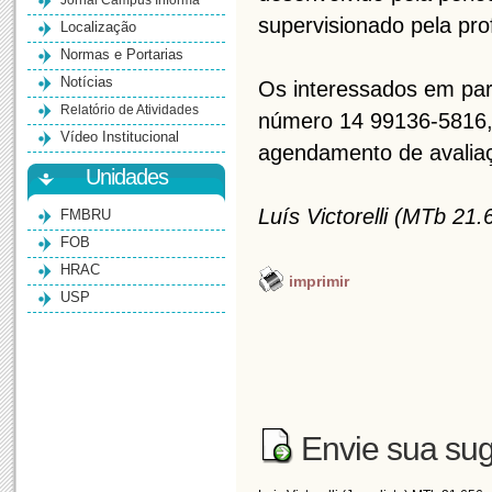
Jornal Campus Informa
supervisionado pela pro
Localização
Normas e Portarias
Notícias
Os interessados em par
Relatório de Atividades
número 14 99136-5816,
Vídeo Institucional
agendamento de avali
Unidades
Luís Victorelli (MTb 21.
FMBRU
FOB
HRAC
imprimir
USP
Envie sua sug