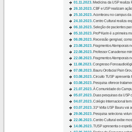
01.11.2023.
Medicina da USP realiza 
26.10.2023.
CBF e USP realizam ação d
25.10.2023.
Aconteceu no campus da 
24.10.2023.
Centro Cultural realiza e
06.10.2023.
Seleção de pacientes para
05.10.2023.
Profª Karin é a primeira m
06.09.2023.
Recessão gengival, como re
23.08.2023.
Fragmentos Atemporais no
22.08.2023.
Professor Canadense minis
22.08.2023.
Fragmentos Atemporais no
11.08.2023.
Congresso Fonoaudiológic
07.08.2023.
Bauru Orofacial Pain Grou
03.08.2023.
Circuito TUSP apresenta t
03.08.2023.
Pesquisa oferece tratamen
21.07.2023.
À Comunidade do Campus
05.07.2023.
Duas pesquisas da USP co
04.07.2023.
Colégio Internacional tem
03.07.2023.
31ª Volta USP Bauru vai a
29.06.2023.
Pesquisa seleciona volunt
22.06.2023.
Centro Cultural exibe mo
14.06.2023.
TUSP apresenta o espetác