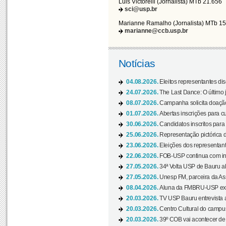
Luis Victorelli (Jornalista) MTb 21.656
sci@usp.br
Marianne Ramalho (Jornalista) MTb 1
marianne@ccb.usp.br
Notícias
04.08.2026.
Eleitos representantes di
24.07.2026.
The Last Dance: O últim
08.07.2026.
Campanha solicita doação 
01.07.2026.
Abertas inscrições para c
30.06.2026.
Candidatos inscritos para 
25.06.2026.
Representação pictórica da
23.06.2026.
Eleições dos representant
22.06.2026.
FOB-USP continua com ins
27.05.2026.
34ª Volta USP de Bauru a
27.05.2026.
Unesp FM, parceira da As
08.04.2026.
Aluna da FMBRU-USP expõe
20.03.2026.
TV USP Bauru entrevista a
20.03.2026.
Centro Cultural do campus
20.03.2026.
39º COB vai acontecer de 