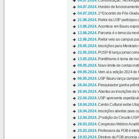
04.07.2024.
Comunicação, Tecnologia
04.07.2024.
Horário de funcionamento
04.07.2024.
1º Encontro de Pós-Gradu
21.06.2024.
Reitor da USP participou 
13.06.2024.
Acontece em Bauru exposi
13.06.2024.
Parceria é o tema da mostr
12.06.2024.
Reitor veio ao campus para
29.05.2024.
Inscrições para Mestrado
22.05.2024.
PUSP-B lança jornal come
13.05.2024.
Pontilhismo é tema de most
09.05.2024.
Novo limite de contas ins
09.05.2024.
Vem aí a edição 2024 do 
06.05.2024.
USP Bauru lança campanha
26.04.2024.
Pesquisador ganha prêmio 
26.04.2024.
Abertas as inscrições da 
22.04.2024.
USP apresenta espetáculo
18.04.2024.
Centro Cultural exibe Utop
16.04.2024.
Inscrições abertas para 
12.04.2024.
2ª edição do Circuito USP
28.03.2024.
Congresso Médico Acadêm
25.03.2024.
Professora da FOB é eleita
19.03.2024.
Diretora da FOB anuncia 