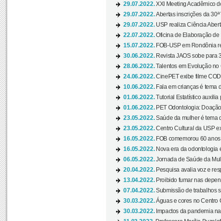
29.07.2022.
XXI Meeting Acadêmico do
29.07.2022.
Abertas inscrições da 30ª
29.07.2022.
USP realiza Ciência Abert
22.07.2022.
Oficina de Elaboração de 
15.07.2022.
FOB-USP em Rondônia rea
30.06.2022.
Revista JAOS sobe para 3
28.06.2022.
Talentos em Evolução no C
24.06.2022.
CinePET exibe filme CODA 
10.06.2022.
Fala em crianças é tema d
01.06.2022.
Tutorial Estatístico auxilia
01.06.2022.
PET Odontologia: Doação
23.05.2022.
Saúde da mulher é tema d
23.05.2022.
Centro Cultural da USP ex
16.05.2022.
FOB comemorou 60 anos c
16.05.2022.
Nova era da odontologia é
06.05.2022.
Jornada de Saúde da Mulhe
20.04.2022.
Pesquisa avalia voz e res
13.04.2022.
Proibido fumar nas depen
07.04.2022.
Submissão de trabalhos s
30.03.2022.
Águas e cores no Centro C
30.03.2022.
Impactos da pandemia na 