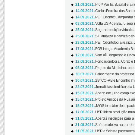
21.09.2021.
Profª Marília Buzalaf é a no
14.09.2021.
Carlos Ferreira dos Santo
14.09.2021.
PET Odonto: Campanha c
03.09.2021.
Volta USP de Bauru será n
25.08.2021.
Segunda edição virtual da 
25.08.2021.
STI atualiza e otimiza ba
23.08.2021.
PET Odontologia realiza 
17.08.2021.
FOB integra Academia Bras
12.08.2021.
Vem aí Congresso e Encont
12.08.2021.
Fonoaudiologia: Cofab e E
05.08.2021.
Projeto da Medicina atend
30.07.2021.
Falecimento do professor
30.07.2021.
28º COFAB e Encontro Inte
22.07.2021.
Jornalistas científicos d
15.07.2021.
Aberto em julho complexo
15.07.2021.
Projeto Amigos da Rua aj
15.07.2021.
JAOS tem fator de impact
17.06.2021.
USP lidera produção mund
31.05.2021.
Abertas inscrições para a
31.05.2021.
Saúde coletiva na pandemi
31.05.2021.
USP e Sebrae promovem 