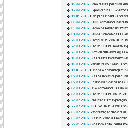
18.04.2016.
Fono realiza pesquisa em m
12.04.2016.
Exposição na USP enfoca u
11.04.2016.
Disciplina incentiva prática
06.04.2016.
Bauru comemora neste mês
05.04.2016.
Seção de Pessoal traz info
01.04.2016.
Saúde Coletiva da FOB es
28.03.2016.
Campus USP de Bauru na l
24.03.2016.
Centro Cultural realiza ex
23.03.2016.
Livro discute estratégias e
18.03.2016.
FOB realiza tratamento res
18.03.2016.
Prefeitura do Campus pro
11.03.2016.
Esporte e homenagem: Mul
09.03.2016.
FOB desenvolve pesquisa 
09.03.2016.
Ensino da bioética nos cu
04.03.2016.
USP comemora Dia da Mulh
04.03.2016.
Centro Cultural da USP Bau
24.02.2016.
Realizada 32ª expedição
22.02.2016.
TV USP Bauru estreia nov
03.02.2016.
Programação de volta às 
03.02.2016.
FOB/USP sedia Encontro de
29.01.2016.
Ginástica agitou férias no