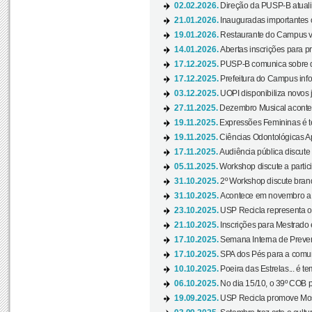
02.02.2026.
Direção da PUSP-B atualiz
21.01.2026.
Inauguradas importantes
19.01.2026.
Restaurante do Campus vol
14.01.2026.
Abertas inscrições para p
17.12.2025.
PUSP-B comunica sobre de
17.12.2025.
Prefeitura do Campus info
03.12.2025.
UOPI disponibiliza novos 
27.11.2025.
Dezembro Musical acontec
19.11.2025.
Expressões Femininas é te
19.11.2025.
Ciências Odontológicas Ap
17.11.2025.
Audiência pública discute
05.11.2025.
Workshop discute a partic
31.10.2025.
2º Workshop discute branq
31.10.2025.
Acontece em novembro a 
23.10.2025.
USP Recicla representa 
21.10.2025.
Inscrições para Mestrado
17.10.2025.
Semana Interna de Preven
17.10.2025.
SPA dos Pés para a comuni
10.10.2025.
Poeira das Estrelas... é t
06.10.2025.
No dia 15/10, o 39º COB 
19.09.2025.
USP Recicla promove Most