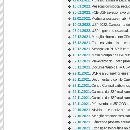
11.03.2022.
Professora Marília Buzalaf
10.03.2022.
Pessoas com boca seca co
25.02.2022.
FOB-USP seleciona voluntá
11.02.2022.
Medicina realiza em abril
10.02.2022.
USP 2022: Campanha de 
03.01.2022.
USP e governo estadual a
23.12.2021.
Menção Honrosa em Ciênc
15.12.2021.
Fono convida pais de cria
10.12.2021.
Serviços da PUSP-B com in
10.12.2021.
Mexa o corpo na USP duran
07.12.2021.
Pré-evento do Cofab prom
03.12.2021.
Documentário da TV USP 
29.11.2021.
USP é a 90ª melhor em em
26.11.2021.
Documentário com DiCaprio
23.11.2021.
Centro Cultural exibe most
22.11.2021.
Carretas da USP realizam
22.11.2021.
Carretas da USP realizam
18.11.2021.
Pré-evento do 35º COB tra
29.10.2021.
Atividades esportivas no 
27.10.2021.
Seleção de pacientes com
27.10.2021.
Câncer de próstata é tema
05.10.2021.
Exposição fotográfica no