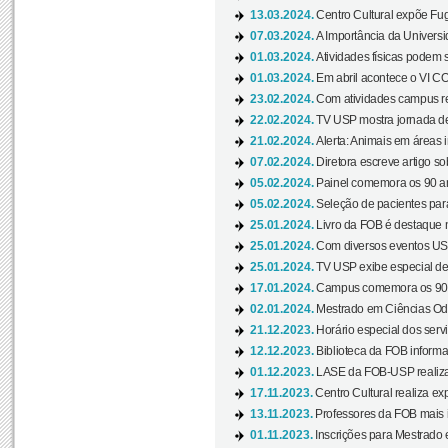
13.03.2024.
Centro Cultural expõe Fug
07.03.2024.
A Importância da Universi
01.03.2024.
Atividades físicas podem 
01.03.2024.
Em abril acontece o VI C
23.02.2024.
Com atividades campus re
22.02.2024.
TV USP mostra jornada de
21.02.2024.
Alerta: Animais em áreas 
07.02.2024.
Diretora escreve artigo s
05.02.2024.
Painel comemora os 90 an
05.02.2024.
Seleção de pacientes para
25.01.2024.
Livro da FOB é destaque 
25.01.2024.
Com diversos eventos US
25.01.2024.
TV USP exibe especial de
17.01.2024.
Campus comemora os 90 
02.01.2024.
Mestrado em Ciências Odo
21.12.2023.
Horário especial dos servi
12.12.2023.
Biblioteca da FOB informa
01.12.2023.
LASE da FOB-USP realiza 
17.11.2023.
Centro Cultural realiza ex
13.11.2023.
Professores da FOB mais i
01.11.2023.
Inscrições para Mestrado 