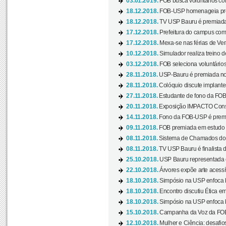
03.01.2019.
FOB busca voluntários com
18.12.2018.
FOB-USP homenageia prof
18.12.2018.
TV USP Bauru é premiada 
17.12.2018.
Prefeitura do campus com h
17.12.2018.
Mexa-se nas férias de Ver
10.12.2018.
Simulador realiza treino d
03.12.2018.
FOB seleciona voluntário
28.11.2018.
USP-Bauru é premiada no 
28.11.2018.
Colóquio discute implantes
27.11.2018.
Estudante de fono da FOB
20.11.2018.
Exposição IMPACTO Consc
14.11.2018.
Fono da FOB-USP é premia
09.11.2018.
FOB premiada em estudo s
08.11.2018.
Sistema de Chamados do c
08.11.2018.
TV USP Bauru é finalista d
25.10.2018.
USP Bauru representada 
22.10.2018.
Árvores expõe arte acessí
18.10.2018.
Simpósio na USP enfoca b
18.10.2018.
Encontro discutiu Ética e
18.10.2018.
Simpósio na USP enfoca b
15.10.2018.
Campanha da Voz da FOB-
12.10.2018.
Mulher e Ciência: desafios