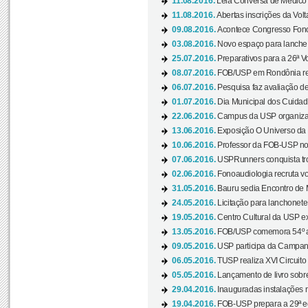
11.08.2016.
Leia Conversa de Médico e 
11.08.2016.
Abertas inscrições da Vol
09.08.2016.
Acontece Congresso Fonoa
03.08.2016.
Novo espaço para lanche 
25.07.2016.
Preparativos para a 26ª V
08.07.2016.
FOB/USP em Rondônia real
06.07.2016.
Pesquisa faz avaliação de
01.07.2016.
Dia Municipal dos Cuidado
22.06.2016.
Campus da USP organiza "
13.06.2016.
Exposição O Universo da C
10.06.2016.
Professor da FOB-USP no
07.06.2016.
USPRunners conquista tro
02.06.2016.
Fonoaudiologia recruta vo
31.05.2016.
Bauru sedia Encontro de M
24.05.2016.
Licitação para lanchonet
19.05.2016.
Centro Cultural da USP ex
13.05.2016.
FOB/USP comemora 54º an
09.05.2016.
USP participa da Campanh
06.05.2016.
TUSP realiza XVI Circuito
05.05.2016.
Lançamento de livro sobr
29.04.2016.
Inauguradas instalações 
19.04.2016.
FOB-USP prepara a 29ª e