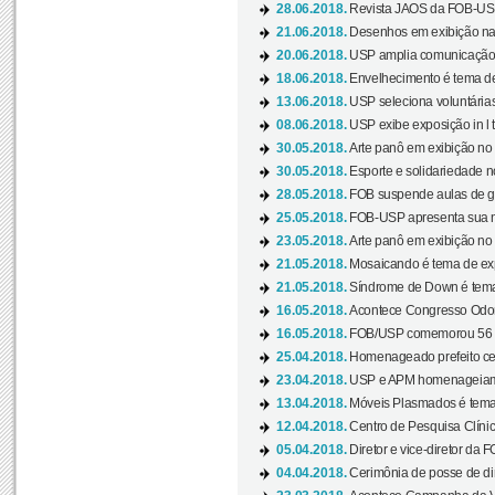
28.06.2018.
Revista JAOS da FOB-USP
21.06.2018.
Desenhos em exibição na 
20.06.2018.
USP amplia comunicação 
18.06.2018.
Envelhecimento é tema de
13.06.2018.
USP seleciona voluntárias 
08.06.2018.
USP exibe exposição in l t
30.05.2018.
Arte panô em exibição no C
30.05.2018.
Esporte e solidariedade 
28.05.2018.
FOB suspende aulas de gr
25.05.2018.
FOB-USP apresenta sua no
23.05.2018.
Arte panô em exibição no C
21.05.2018.
Mosaicando é tema de ex
21.05.2018.
Síndrome de Down é tema
16.05.2018.
Acontece Congresso Odont
16.05.2018.
FOB/USP comemorou 56 a
25.04.2018.
Homenageado prefeito ces
23.04.2018.
USP e APM homenageiam D
13.04.2018.
Móveis Plasmados é tema 
12.04.2018.
Centro de Pesquisa Clíni
05.04.2018.
Diretor e vice-diretor da 
04.04.2018.
Cerimônia de posse de dir