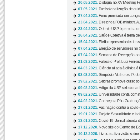
20.05.2021.
Disfagia no XV Meeting F
07.05.2021.
Profissionalização de cuid
27.04.2021.
Fono premiada em congress
23.04.2021.
Diretor da FOB ministra A
23.04.2021.
Odonto USP é primeira em
16.04.2021.
Saúde Coletiva é tema de
15.04.2021.
Eleito representante dos s
07.04.2021.
Eleição de servidores no 
07.04.2021.
Semana de Recepção aos C
21.03.2021.
Falece o Prof. Luiz Ferreir
04.03.2021.
Ciência aliada à clínica é
03.03.2021.
Simpósio Mulheres, Poder
19.02.2021.
Sebrae promove curso sob
09.02.2021.
Artigo da USP selecionado
09.02.2021.
Universidade conta com nov
04.02.2021.
Conheça a Pós-Graduaçã
27.01.2021.
Vacinação contra a covid-
19.01.2021.
Projeto Sexualidade e Iso
13.01.2021.
Covid-19: Jornal aborda d
17.12.2020.
Novo site do Centro de Ed
10.12.2020.
Livro atualiza visão sobre