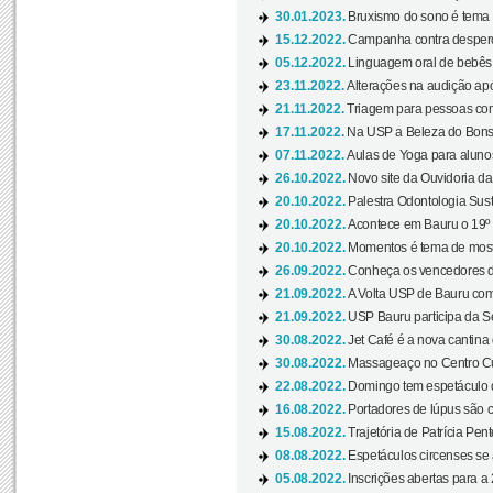
30.01.2023.
Bruxismo do sono é tema d
15.12.2022.
Campanha contra desperdí
05.12.2022.
Linguagem oral de bebês 
23.11.2022.
Alterações na audição apó
21.11.2022.
Triagem para pessoas com 
17.11.2022.
Na USP a Beleza do Bonsai
07.11.2022.
Aulas de Yoga para aluno
26.10.2022.
Novo site da Ouvidoria d
20.10.2022.
Palestra Odontologia Suste
20.10.2022.
Acontece em Bauru o 19º C
20.10.2022.
Momentos é tema de mostra
26.09.2022.
Conheça os vencedores da
21.09.2022.
A Volta USP de Bauru com
21.09.2022.
USP Bauru participa da S
30.08.2022.
Jet Café é a nova cantina
30.08.2022.
Massageaço no Centro Cul
22.08.2022.
Domingo tem espetáculo d
16.08.2022.
Portadores de lúpus são c
15.08.2022.
Trajetória de Patrícia Pen
08.08.2022.
Espetáculos circenses se
05.08.2022.
Inscrições abertas para a 