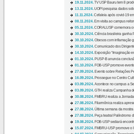
19.11.2024.
TV USP Bauru tem 8 produçõ
13.11.2024.
UOPI pesquisa dados sobre
11.11.2024.
Cefaleia após covid-19 em
08.11.2024.
Em visita ao campus reitor
05.11.2024.
CORALUSP comemora os 8
30.10.2024.
Ciência brasileira ganha 
30.10.2024.
Obesos com inflamação ge
30.10.2024.
Comunicado dos Dirigente
14.10.2024.
Exposição “Imaginação em
01.10.2024.
PUSP-B anuncia conclus
01.10.2024.
FOB-USP promove evento O
27.09.2024.
Evento sobre Relações Pe
16.09.2024.
Prossegue no Centro Cultu
03.09.2024.
Acontece no campus a Sem
03.09.2024.
GTH realiza Campanha de D
30.08.2024.
FMBRU realiza a Jornada 
27.08.2024.
Filarmônica realiza apres
27.08.2024.
Última semana da mostra Aq
27.08.2024.
Peça teatral Palíndromo di
19.08.2024.
FOB-USP sediará encontro
15.07.2024.
FMBRU-USP promove o II 