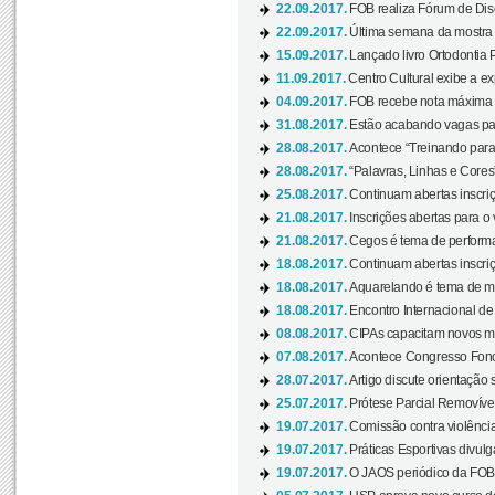
22.09.2017.
FOB realiza Fórum de Dis
22.09.2017.
Última semana da mostra “
15.09.2017.
Lançado livro Ortodontia 
11.09.2017.
Centro Cultural exibe a ex
04.09.2017.
FOB recebe nota máxima d
31.08.2017.
Estão acabando vagas par
28.08.2017.
Acontece “Treinando para 
28.08.2017.
“Palavras, Linhas e Cores
25.08.2017.
Continuam abertas inscriç
21.08.2017.
Inscrições abertas para o 
21.08.2017.
Cegos é tema de performa
18.08.2017.
Continuam abertas inscriç
18.08.2017.
Aquarelando é tema de mos
18.08.2017.
Encontro Internacional de 
08.08.2017.
CIPAs capacitam novos m
07.08.2017.
Acontece Congresso Fonoa
28.07.2017.
Artigo discute orientação 
25.07.2017.
Prótese Parcial Removível
19.07.2017.
Comissão contra violênci
19.07.2017.
Práticas Esportivas divulg
19.07.2017.
O JAOS periódico da FOB d