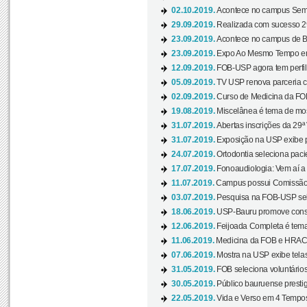
02.10.2019.
Acontece no campus Seman
29.09.2019.
Realizada com sucesso 29
23.09.2019.
Acontece no campus de Ba
23.09.2019.
Expo Ao Mesmo Tempo em 
12.09.2019.
FOB-USP agora tem perfil 
05.09.2019.
TV USP renova parceria c
02.09.2019.
Curso de Medicina da FOB
19.08.2019.
Miscelânea é tema de mos
31.07.2019.
Abertas inscrições da 29ª
31.07.2019.
Exposição na USP exibe pa
24.07.2019.
Ortodontia seleciona pacie
17.07.2019.
Fonoaudiologia: Vem aí a 
11.07.2019.
Campus possui Comissão 
03.07.2019.
Pesquisa na FOB-USP sele
18.06.2019.
USP-Bauru promove consci
12.06.2019.
Feijoada Completa é tema
11.06.2019.
Medicina da FOB e HRAC 
07.06.2019.
Mostra na USP exibe telas 
31.05.2019.
FOB seleciona voluntário
30.05.2019.
Público bauruense prestig
22.05.2019.
Vida e Verso em 4 Tempos