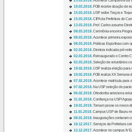
23.03.2018.
Acontece Campanha da V
19.03.2018.
FOB recebe doação de eq
15.03.2018.
USP exibe Traços e Toques
15.03.2018.
CIPA da Prefeitura do Camp
13.03.2018.
Prof. Carlos assume Diret
08.03.2018.
Cerimônia encerra Progra
08.03.2018.
Acontece primeira exposiçã
08.03.2018.
Práticas Esportivas com o
02.03.2018.
Diretora indicada pró-reito
02.03.2018.
Reinaugurado o Centro Cu
02.03.2018.
Seleção de voluntários co
19.02.2018.
USP realiza eleição para 
19.02.2018.
FOB realiza XX Semana d
07.02.2018.
Acontece matrícula para o
07.02.2018.
Na USP seleção de pacie
06.02.2018.
Ortodontia seleciona volun
31.01.2018.
Confiança na USP! Agopya
19.01.2018.
Tomam posse os novos dir
11.01.2018.
Campus USP de Bauru reto
08.01.2018.
Inaugurações contaram com
18.12.2017.
Serviços da Prefeitura com
12.12.2017.
Acontece no campus IV En