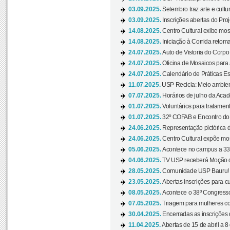
03.09.2025.
Setembro traz arte e cultu
03.09.2025.
Inscrições abertas do Pro
14.08.2025.
Centro Cultural exibe mos
14.08.2025.
Iniciação à Corrida retoma 
24.07.2025.
Auto de Vistoria do Corpo
24.07.2025.
Oficina de Mosaicos para 
24.07.2025.
Calendário de Práticas Esp
11.07.2025.
USP Recicla: Meio ambient
07.07.2025.
Horários de julho da Acad
01.07.2025.
Voluntários para tratament
01.07.2025.
32º COFAB e Encontro do
24.06.2025.
Representação pictórica d
24.06.2025.
Centro Cultural expõe most
05.06.2025.
Acontece no campus a 33ª
04.06.2025.
TV USP receberá Moção d
28.05.2025.
Comunidade USP Bauru! Ve
23.05.2025.
Abertas inscrições para 
08.05.2025.
Acontece o 38º Congresso
07.05.2025.
Triagem para mulheres com
30.04.2025.
Encerradas as inscrições 
11.04.2025.
Abertas de 15 de abril a 8