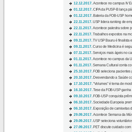
12.12.2017.
Acontece no campus IV En
01.12.2017.
CIPA da PUSP-B lança pág
01.12.2017.
Bateria da FOB-USP homen
22.11.2017.
USP lidera ranking de emp
22.11.2017.
Acontece palestra sobre p
22.11.2017.
Trabalhos expostos na mos
09.11.2017.
TV USP Bauru é finalista em
09.11.2017.
Curso de Medicina é segun
07.11.2017.
Serviços mais ágeis no c
01.11.2017.
Acontece no campus da US
01.11.2017.
Semana Cultural conta co
25.10.2017.
FOB seleciona pacientes p
20.10.2017.
Desvendando a Saúde com
17.10.2017.
“Volumes” é tema de mostr
16.10.2017.
Tese da FOB-USP ganha 
09.10.2017.
FOB-USP conquista prêmio
06.10.2017.
Sociedade Europeia premi
06.10.2017.
Exposição de camisetas d
29.09.2017.
Acontece Semana da Músi
29.09.2017.
USP seleciona voluntários
27.09.2017.
PET discute cuidado com p