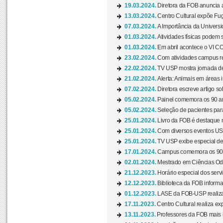
19.03.2024.
Diretora da FOB anuncia 
13.03.2024.
Centro Cultural expõe Fug
07.03.2024.
A Importância da Universi
01.03.2024.
Atividades físicas podem 
01.03.2024.
Em abril acontece o VI C
23.02.2024.
Com atividades campus re
22.02.2024.
TV USP mostra jornada de
21.02.2024.
Alerta: Animais em áreas 
07.02.2024.
Diretora escreve artigo s
05.02.2024.
Painel comemora os 90 an
05.02.2024.
Seleção de pacientes para
25.01.2024.
Livro da FOB é destaque 
25.01.2024.
Com diversos eventos US
25.01.2024.
TV USP exibe especial de
17.01.2024.
Campus comemora os 90 
02.01.2024.
Mestrado em Ciências Odo
21.12.2023.
Horário especial dos servi
12.12.2023.
Biblioteca da FOB informa
01.12.2023.
LASE da FOB-USP realiza 
17.11.2023.
Centro Cultural realiza ex
13.11.2023.
Professores da FOB mais i