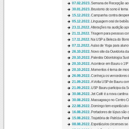
07.02.2023.
Semana de Recepção aos
30.01.2023.
Bruxismo do sono é tema d
15.12.2022.
Campanha contra desperdí
05.12.2022.
Linguagem oral de bebês 
23.11.2022.
Alterações na audição apó
21.11.2022.
Triagem para pessoas com 
17.11.2022.
Na USP a Beleza do Bonsai
07.11.2022.
Aulas de Yoga para aluno
26.10.2022.
Novo site da Ouvidoria d
20.10.2022.
Palestra Odontologia Suste
20.10.2022.
Acontece em Bauru o 19º C
20.10.2022.
Momentos é tema de mostra
26.09.2022.
Conheça os vencedores da
21.09.2022.
A Volta USP de Bauru com
21.09.2022.
USP Bauru participa da S
30.08.2022.
Jet Café é a nova cantina
30.08.2022.
Massageaço no Centro Cul
22.08.2022.
Domingo tem espetáculo d
16.08.2022.
Portadores de lúpus são c
15.08.2022.
Trajetória de Patrícia Pen
08.08.2022.
Espetáculos circenses se