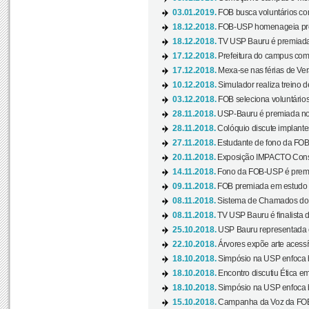
03.01.2019.
FOB busca voluntários com
18.12.2018.
FOB-USP homenageia prof
18.12.2018.
TV USP Bauru é premiada 
17.12.2018.
Prefeitura do campus com h
17.12.2018.
Mexa-se nas férias de Ver
10.12.2018.
Simulador realiza treino d
03.12.2018.
FOB seleciona voluntário
28.11.2018.
USP-Bauru é premiada no 
28.11.2018.
Colóquio discute implantes
27.11.2018.
Estudante de fono da FOB
20.11.2018.
Exposição IMPACTO Consc
14.11.2018.
Fono da FOB-USP é premia
09.11.2018.
FOB premiada em estudo s
08.11.2018.
Sistema de Chamados do c
08.11.2018.
TV USP Bauru é finalista d
25.10.2018.
USP Bauru representada 
22.10.2018.
Árvores expõe arte acessí
18.10.2018.
Simpósio na USP enfoca b
18.10.2018.
Encontro discutiu Ética e
18.10.2018.
Simpósio na USP enfoca b
15.10.2018.
Campanha da Voz da FOB-