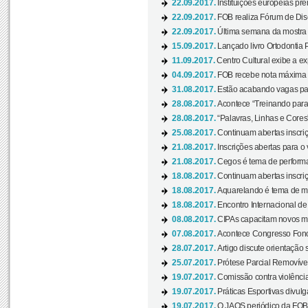
22.09.2017.
Instituições europeias pre
22.09.2017.
FOB realiza Fórum de Dis
22.09.2017.
Última semana da mostra “
15.09.2017.
Lançado livro Ortodontia 
11.09.2017.
Centro Cultural exibe a ex
04.09.2017.
FOB recebe nota máxima d
31.08.2017.
Estão acabando vagas par
28.08.2017.
Acontece “Treinando para 
28.08.2017.
“Palavras, Linhas e Cores
25.08.2017.
Continuam abertas inscriç
21.08.2017.
Inscrições abertas para o 
21.08.2017.
Cegos é tema de performa
18.08.2017.
Continuam abertas inscriç
18.08.2017.
Aquarelando é tema de mos
18.08.2017.
Encontro Internacional de 
08.08.2017.
CIPAs capacitam novos m
07.08.2017.
Acontece Congresso Fonoa
28.07.2017.
Artigo discute orientação 
25.07.2017.
Prótese Parcial Removível
19.07.2017.
Comissão contra violênci
19.07.2017.
Práticas Esportivas divulg
19.07.2017.
O JAOS periódico da FOB d