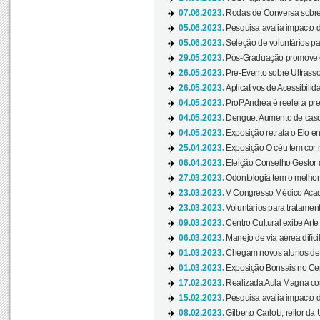
07.06.2023.
Rodas de Conversa sobre
05.06.2023.
Pesquisa avalia impacto d
05.06.2023.
Seleção de voluntários pa
29.05.2023.
Pós-Graduação promove ev
26.05.2023.
Pré-Evento sobre Ultrasso
26.05.2023.
Aplicativos de Acessibilida
04.05.2023.
Profª Andréa é reeleita pr
04.05.2023.
Dengue: Aumento de casos
04.05.2023.
Exposição retrata o Elo ent
25.04.2023.
Exposição O céu tem cor 
06.04.2023.
Eleição Conselho Gestor
27.03.2023.
Odontologia tem o melho
23.03.2023.
V Congresso Médico Acad
23.03.2023.
Voluntários para tratamento
09.03.2023.
Centro Cultural exibe Arte
06.03.2023.
Manejo de via aérea difíci
01.03.2023.
Chegam novos alunos de O
01.03.2023.
Exposição Bonsais no Cent
17.02.2023.
Realizada Aula Magna com 
15.02.2023.
Pesquisa avalia impacto d
08.02.2023.
Gilberto Carlotti, reitor d