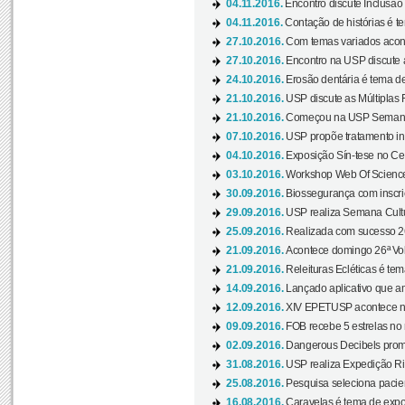
04.11.2016.
Encontro discute Inclusão
04.11.2016.
Contação de histórias é te
27.10.2016.
Com temas variados acont
27.10.2016.
Encontro na USP discute 
24.10.2016.
Erosão dentária é tema de
21.10.2016.
USP discute as Múltiplas 
21.10.2016.
Começou na USP Semana C
07.10.2016.
USP propõe tratamento ino
04.10.2016.
Exposição Sín-tese no Cen
03.10.2016.
Workshop Web Of Science
30.09.2016.
Biossegurança com inscriç
29.09.2016.
USP realiza Semana Cultur
25.09.2016.
Realizada com sucesso 26
21.09.2016.
Acontece domingo 26ª Vol
21.09.2016.
Releituras Ecléticas é tem
14.09.2016.
Lançado aplicativo que a
12.09.2016.
XIV EPETUSP acontece n
09.09.2016.
FOB recebe 5 estrelas no r
02.09.2016.
Dangerous Decibels promo
31.08.2016.
USP realiza Expedição Ri
25.08.2016.
Pesquisa seleciona pacie
16.08.2016.
Caravelas é tema de expo