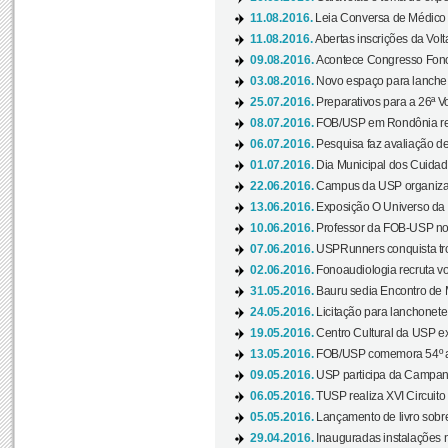
11.08.2016.
Leia Conversa de Médico e 
11.08.2016.
Abertas inscrições da Vol
09.08.2016.
Acontece Congresso Fonoa
03.08.2016.
Novo espaço para lanche 
25.07.2016.
Preparativos para a 26ª V
08.07.2016.
FOB/USP em Rondônia real
06.07.2016.
Pesquisa faz avaliação de
01.07.2016.
Dia Municipal dos Cuidado
22.06.2016.
Campus da USP organiza "
13.06.2016.
Exposição O Universo da C
10.06.2016.
Professor da FOB-USP no
07.06.2016.
USPRunners conquista tro
02.06.2016.
Fonoaudiologia recruta vo
31.05.2016.
Bauru sedia Encontro de M
24.05.2016.
Licitação para lanchonet
19.05.2016.
Centro Cultural da USP ex
13.05.2016.
FOB/USP comemora 54º an
09.05.2016.
USP participa da Campanh
06.05.2016.
TUSP realiza XVI Circuito
05.05.2016.
Lançamento de livro sobr
29.04.2016.
Inauguradas instalações 