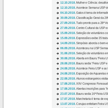
12.10.2018.
Mulher e Ciência: desafios
12.10.2018.
Acontece Semana USP de 
04.10.2018.
Gatos é tema de informativo
30.09.2018.
Classificação Geral da 28
27.09.2018.
Tudo pronto para a 28ª Vo
27.09.2018.
Centro Cultural da USP ex
15.09.2018.
Seleção de voluntários co
15.09.2018.
Expressões exibe 35 traba
14.09.2018.
Simpósio aborda o bem-es
06.09.2018.
Aconteceu na USP Semana 
31.08.2018.
Seleção de voluntários em
30.08.2018.
Aberta em Bauru “Feira US
28.08.2018.
Bauru sedia “Feira USP e as
24.08.2018.
Acontece Feira USP e as Pr
24.08.2018.
Exposição de Aquarelas na
22.08.2018.
Alunos estrangeiros visit
17.08.2018.
XXV Congresso Fonoaudio
17.08.2018.
Abertas inscrições para “In
23.07.2018.
Bauru sedia 16ª Feira USP 
17.07.2018.
Marchetaria é tema de ex
13.07.2018.
Corujas enfeitam Feira USP