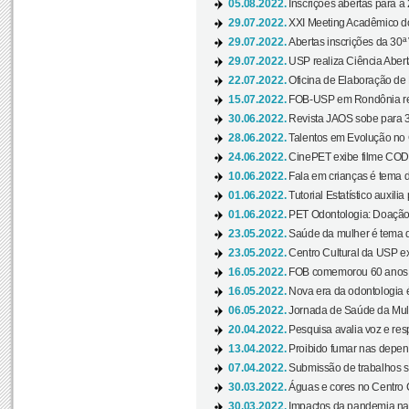
05.08.2022.
Inscrições abertas para a 
29.07.2022.
XXI Meeting Acadêmico do
29.07.2022.
Abertas inscrições da 30ª
29.07.2022.
USP realiza Ciência Abert
22.07.2022.
Oficina de Elaboração de 
15.07.2022.
FOB-USP em Rondônia rea
30.06.2022.
Revista JAOS sobe para 3
28.06.2022.
Talentos em Evolução no C
24.06.2022.
CinePET exibe filme CODA 
10.06.2022.
Fala em crianças é tema d
01.06.2022.
Tutorial Estatístico auxilia
01.06.2022.
PET Odontologia: Doação
23.05.2022.
Saúde da mulher é tema d
23.05.2022.
Centro Cultural da USP ex
16.05.2022.
FOB comemorou 60 anos c
16.05.2022.
Nova era da odontologia é
06.05.2022.
Jornada de Saúde da Mulhe
20.04.2022.
Pesquisa avalia voz e res
13.04.2022.
Proibido fumar nas depen
07.04.2022.
Submissão de trabalhos s
30.03.2022.
Águas e cores no Centro C
30.03.2022.
Impactos da pandemia na 