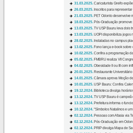
31.03.2025.
Caricaturista Greifo expõ
26.03.2025.
Inscritos para representa
21.03.2025.
PET Odonto desenvolve ma
18.03.2025.
Pós-Graduação promove pal
13.03.2025.
TV USP Bauru leva dois tr
13.03.2025.
UOPI disponibiliza jogos 
28.02.2025.
Instaladas no campus pla
13.02.2025.
Fono lança e-book sobre de
10.02.2025.
Confira a programação d
05.02.2025.
FMBRU realiza VII Congr
04.02.2025.
Obesidade II ou III com i
20.01.2025.
Restaurante Universitário
14.01.2025.
Câmara aprova Moção de 
10.01.2025.
USP Bauru: Confira Calend
19.12.2024.
Biblioteca divulga horári
13.12.2024.
TV USP Bauru é campeã em 
13.12.2024.
Prefeitura informa o funci
10.12.2024.
"Símbolos Natalinos e um N
02.12.2024.
Pessoas com Afasia via Te
02.12.2024.
Pós-Graduação em Odonto
02.12.2024.
PRIP divulga Mapa de Saú