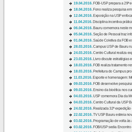
19.04.2016.
FOB-USP prepara a 29ª e
18.04.2016.
Fono realiza pesquisa em m
12.04.2016.
Exposição na USP enfoca u
11.04.2016.
Disciplina incentiva prática
06.04.2016.
Bauru comemora neste mês
05.04.2016.
Seção de Pessoal traz info
01.04.2016.
Saúde Coletiva da FOB es
28.03.2016.
Campus USP de Bauru na l
24.03.2016.
Centro Cultural realiza ex
23.03.2016.
Livro discute estratégias e
18.03.2016.
FOB realiza tratamento res
18.03.2016.
Prefeitura do Campus pro
11.03.2016.
Esporte e homenagem: Mul
09.03.2016.
FOB desenvolve pesquisa 
09.03.2016.
Ensino da bioética nos cu
04.03.2016.
USP comemora Dia da Mulh
04.03.2016.
Centro Cultural da USP Bau
24.02.2016.
Realizada 32ª expedição
22.02.2016.
TV USP Bauru estreia nov
03.02.2016.
Programação de volta às 
03.02.2016.
FOB/USP sedia Encontro de