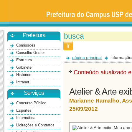
Prefeitura
da
Universidade
de
São
Paulo
-
Bauru
Prefeitura
Comissões
Conselho Gestor
página principal
informaçõe
Estrutura
Gabinete
Conteúdo atualizado
Histórico
Intranet
Atelier & Arte e
Serviços
Marianne Ramalho, As
Concurso Público
25/09/2012
Esportes
Informática
Licitações e Contratos