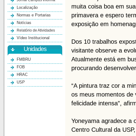
Jornal Campus Informa
muita coisa boa em sua
Localização
primavera e espero ter
Normas e Portarias
Notícias
exposição em homenage
Relatório de Atividades
Vídeo Institucional
Dos 10 trabalhos expost
Unidades
visitante observe a evo
Atualmente está em bus
FMBRU
FOB
procurando desenvolver 
HRAC
USP
“A pintura traz cor a m
os meus momentos de vi
felicidade intensa”, afir
Yoneyama agradece a op
Centro Cultural da USP