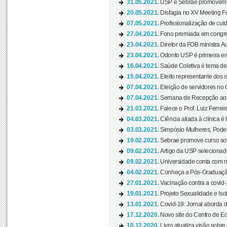
31.05.2021.
USP e Sebrae promovem 
20.05.2021.
Disfagia no XV Meeting F
07.05.2021.
Profissionalização de cuid
27.04.2021.
Fono premiada em congress
23.04.2021.
Diretor da FOB ministra A
23.04.2021.
Odonto USP é primeira em
16.04.2021.
Saúde Coletiva é tema de
15.04.2021.
Eleito representante dos s
07.04.2021.
Eleição de servidores no 
07.04.2021.
Semana de Recepção aos C
21.03.2021.
Falece o Prof. Luiz Ferreir
04.03.2021.
Ciência aliada à clínica é
03.03.2021.
Simpósio Mulheres, Poder
19.02.2021.
Sebrae promove curso sob
09.02.2021.
Artigo da USP selecionado
09.02.2021.
Universidade conta com nov
04.02.2021.
Conheça a Pós-Graduaçã
27.01.2021.
Vacinação contra a covid-
19.01.2021.
Projeto Sexualidade e Iso
13.01.2021.
Covid-19: Jornal aborda d
17.12.2020.
Novo site do Centro de Ed
10.12.2020.
Livro atualiza visão sobre