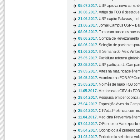
05.07.2017.
USP aprova novo curso de
30.06.2017.
Artigo da FOB é destaque e
21.06.2017.
USP expõe Palavras, Linh
21.06.2017.
Jornal Campus USP – Baur
08.06.2017.
Tomaram posse os novos
08.06.2017.
Corrida de Revezamento 
08.06.2017.
Seleção de pacientes para
01.06.2017.
III Semana do Meio Ambie
25.05.2017.
Prefeitura reforma ginási
22.05.2017.
USP participa da Campanh
19.05.2017.
Artes na maturidade é tem
16.05.2017.
Acontece na FOB 30º Cong
15.05.2017.
No mês de maio FOB com
11.05.2017.
Membros da CIPA da FOB
28.04.2017.
Pesquisa em periodontia s
25.04.2017.
Exposição Aves do Campu
25.04.2017.
CIPA da Prefeitura com no
11.04.2017.
Medicina Preventiva é tem
07.04.2017.
O Fundo do Mar exposto no
05.04.2017.
Odontologia é primeiro lu
31.03.2017.
Periodontia seleciona volu