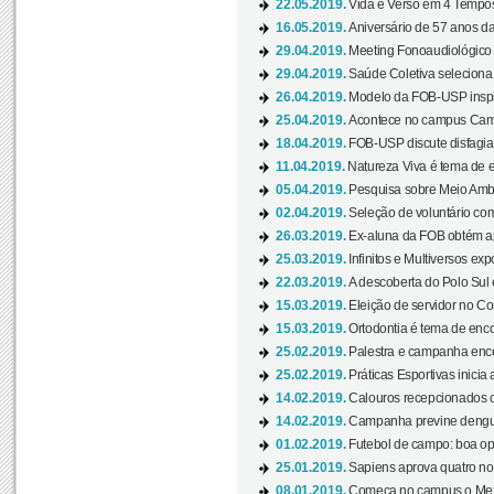
22.05.2019.
Vida e Verso em 4 Tempos
16.05.2019.
Aniversário de 57 anos d
29.04.2019.
Meeting Fonoaudiológico d
29.04.2019.
Saúde Coletiva seleciona 
26.04.2019.
Modelo da FOB-USP inspir
25.04.2019.
Acontece no campus Cam
18.04.2019.
FOB-USP discute disfagia 
11.04.2019.
Natureza Viva é tema de 
05.04.2019.
Pesquisa sobre Meio Ambi
02.04.2019.
Seleção de voluntário com
26.03.2019.
Ex-aluna da FOB obtém a
25.03.2019.
Infinitos e Multiversos ex
22.03.2019.
A descoberta do Polo Sul
15.03.2019.
Eleição de servidor no Co
15.03.2019.
Ortodontia é tema de encon
25.02.2019.
Palestra e campanha ence
25.02.2019.
Práticas Esportivas inicia 
14.02.2019.
Calouros recepcionados 
14.02.2019.
Campanha previne dengue
01.02.2019.
Futebol de campo: boa opçã
25.01.2019.
Sapiens aprova quatro no v
08.01.2019.
Começa no campus o Mexa