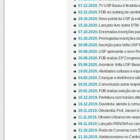
07.12.2020.
TV USP Bauru é finalista em
02.12.2020.
FOB no ranking de cientista
29.10.2020.
Novo portal da USP já está
15.10.2020.
Lançado livro sobre DTM e
07.10.2020.
Encerradas inscrições par
01.10.2020.
Prorrogadas inscrições da
30.09.2020.
Inscrição para Volta USP B
30.09.2020.
USP apresenta o novo Port
30.09.2020.
FOB realiza 33º Congresso
05.09.2020.
Acontece Volta USP Bauru 
19.03.2020.
Atividades culturais e esp
04.03.2020.
Crianças e eletrônicos sã
20.01.2020.
Comunicado sobre respeit
20.01.2020.
FOB realiza seleção de vol
16.12.2019.
Prefeitura com horário dife
16.12.2019.
Ouvidoria: atende à comu
20.11.2019.
Ortodontia: Prof. Janson é
11.11.2019.
Olhares Urbanos em exposi
06.11.2019.
Lançado RENOVA no camp
31.10.2019.
Roda de Conversa com “Di
21.10.2019.
Abstracionismo no Centro 