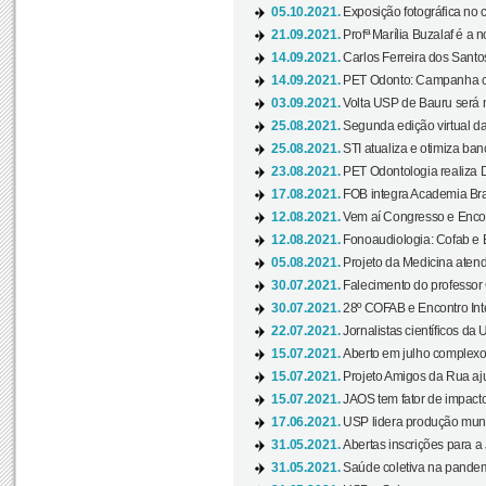
05.10.2021.
Exposição fotográfica no
21.09.2021.
Profª Marília Buzalaf é a no
14.09.2021.
Carlos Ferreira dos Santo
14.09.2021.
PET Odonto: Campanha c
03.09.2021.
Volta USP de Bauru será n
25.08.2021.
Segunda edição virtual da 
25.08.2021.
STI atualiza e otimiza ba
23.08.2021.
PET Odontologia realiza 
17.08.2021.
FOB integra Academia Bras
12.08.2021.
Vem aí Congresso e Encont
12.08.2021.
Fonoaudiologia: Cofab e E
05.08.2021.
Projeto da Medicina atend
30.07.2021.
Falecimento do professor
30.07.2021.
28º COFAB e Encontro Inte
22.07.2021.
Jornalistas científicos d
15.07.2021.
Aberto em julho complexo
15.07.2021.
Projeto Amigos da Rua aj
15.07.2021.
JAOS tem fator de impact
17.06.2021.
USP lidera produção mund
31.05.2021.
Abertas inscrições para a
31.05.2021.
Saúde coletiva na pandemi