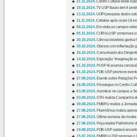
21.11.2024.
Centro Cultural exibe expo
19.11.2024.
TV USP Bauru tem 8 produçõ
13.11.2024.
UOPI pesquisa dados sobre
11.11.2024.
Cefaleia após covid-19 em
08.11.2024.
Em visita ao campus reitor
05.11.2024.
CORALUSP comemora os 8
30.10.2024.
Ciência brasileira ganha 
30.10.2024.
Obesos com inflamação ge
30.10.2024.
Comunicado dos Dirigente
14.10.2024.
Exposição “Imaginação em
01.10.2024.
PUSP-B anuncia conclus
01.10.2024.
FOB-USP promove evento O
27.09.2024.
Evento sobre Relações Pe
16.09.2024.
Prossegue no Centro Cultu
03.09.2024.
Acontece no campus a Sem
03.09.2024.
GTH realiza Campanha de D
30.08.2024.
FMBRU realiza a Jornada 
27.08.2024.
Filarmônica realiza apres
27.08.2024.
Última semana da mostra Aq
27.08.2024.
Peça teatral Palíndromo di
19.08.2024.
FOB-USP sediará encontro
15.07.2024.
FMBRU-USP promove o II 