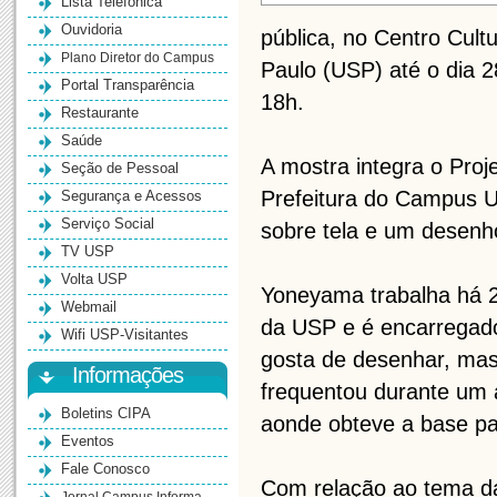
Lista Telefônica
Ouvidoria
pública, no Centro Cul
Plano Diretor do Campus
Paulo (USP) até o dia 2
Portal Transparência
18h.
Restaurante
Saúde
A mostra integra o Proj
Seção de Pessoal
Prefeitura do Campus U
Segurança e Acessos
Serviço Social
sobre tela e um desenho
TV USP
Volta USP
Yoneyama trabalha há 
Webmail
da USP e é encarregado
Wifi USP-Visitantes
gosta de desenhar, mas
Informações
frequentou durante um a
Boletins CIPA
aonde obteve a base par
Eventos
Fale Conosco
Com relação ao tema d