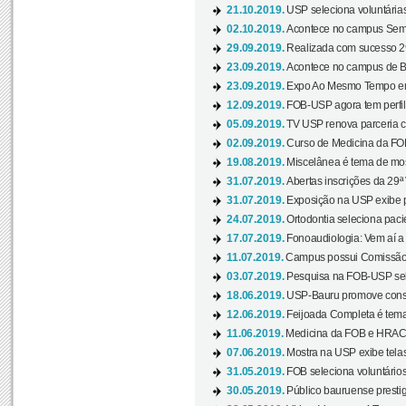
21.10.2019.
USP seleciona voluntária
02.10.2019.
Acontece no campus Seman
29.09.2019.
Realizada com sucesso 29
23.09.2019.
Acontece no campus de Ba
23.09.2019.
Expo Ao Mesmo Tempo em 
12.09.2019.
FOB-USP agora tem perfil 
05.09.2019.
TV USP renova parceria c
02.09.2019.
Curso de Medicina da FOB
19.08.2019.
Miscelânea é tema de mos
31.07.2019.
Abertas inscrições da 29ª
31.07.2019.
Exposição na USP exibe pa
24.07.2019.
Ortodontia seleciona pacie
17.07.2019.
Fonoaudiologia: Vem aí a 
11.07.2019.
Campus possui Comissão 
03.07.2019.
Pesquisa na FOB-USP sele
18.06.2019.
USP-Bauru promove consci
12.06.2019.
Feijoada Completa é tema
11.06.2019.
Medicina da FOB e HRAC 
07.06.2019.
Mostra na USP exibe telas 
31.05.2019.
FOB seleciona voluntário
30.05.2019.
Público bauruense prestig