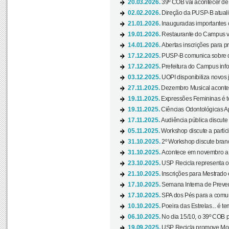
20.03.2026.
39º COB vai acontecer de 
02.02.2026.
Direção da PUSP-B atualiz
21.01.2026.
Inauguradas importantes
19.01.2026.
Restaurante do Campus vol
14.01.2026.
Abertas inscrições para p
17.12.2025.
PUSP-B comunica sobre de
17.12.2025.
Prefeitura do Campus info
03.12.2025.
UOPI disponibiliza novos 
27.11.2025.
Dezembro Musical acontec
19.11.2025.
Expressões Femininas é te
19.11.2025.
Ciências Odontológicas Ap
17.11.2025.
Audiência pública discute
05.11.2025.
Workshop discute a partic
31.10.2025.
2º Workshop discute branq
31.10.2025.
Acontece em novembro a 
23.10.2025.
USP Recicla representa 
21.10.2025.
Inscrições para Mestrado
17.10.2025.
Semana Interna de Preven
17.10.2025.
SPA dos Pés para a comuni
10.10.2025.
Poeira das Estrelas... é t
06.10.2025.
No dia 15/10, o 39º COB 
19.09.2025.
USP Recicla promove Most