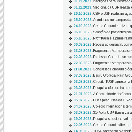
01.11.2023.
Inscrições para Mestrado 
01.11.2023.
Medicina da USP realiza 
26.10.2023.
CBF e USP realizam ação d
25.10.2023.
Aconteceu no campus da 
24.10.2023.
Centro Cultural realiza e
06.10.2023.
Seleção de pacientes para
05.10.2023.
Profª Karin é a primeira m
06.09.2023.
Recessão gengival, como re
23.08.2023.
Fragmentos Atemporais no
22.08.2023.
Professor Canadense minis
22.08.2023.
Fragmentos Atemporais no
11.08.2023.
Congresso Fonoaudiológic
07.08.2023.
Bauru Orofacial Pain Grou
03.08.2023.
Circuito TUSP apresenta t
03.08.2023.
Pesquisa oferece tratamen
21.07.2023.
À Comunidade do Campus
05.07.2023.
Duas pesquisas da USP co
04.07.2023.
Colégio Internacional tem
03.07.2023.
31ª Volta USP Bauru vai a
29.06.2023.
Pesquisa seleciona volunt
22.06.2023.
Centro Cultural exibe mo
14.06.2023.
TUSP apresenta o espetác