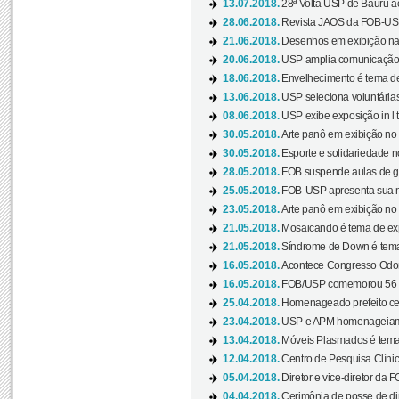
13.07.2018.
28ª Volta USP de Bauru a
28.06.2018.
Revista JAOS da FOB-USP
21.06.2018.
Desenhos em exibição na 
20.06.2018.
USP amplia comunicação 
18.06.2018.
Envelhecimento é tema de
13.06.2018.
USP seleciona voluntárias 
08.06.2018.
USP exibe exposição in l t
30.05.2018.
Arte panô em exibição no C
30.05.2018.
Esporte e solidariedade 
28.05.2018.
FOB suspende aulas de gr
25.05.2018.
FOB-USP apresenta sua no
23.05.2018.
Arte panô em exibição no C
21.05.2018.
Mosaicando é tema de ex
21.05.2018.
Síndrome de Down é tema
16.05.2018.
Acontece Congresso Odont
16.05.2018.
FOB/USP comemorou 56 a
25.04.2018.
Homenageado prefeito ces
23.04.2018.
USP e APM homenageiam D
13.04.2018.
Móveis Plasmados é tema 
12.04.2018.
Centro de Pesquisa Clíni
05.04.2018.
Diretor e vice-diretor da 
04.04.2018.
Cerimônia de posse de dir