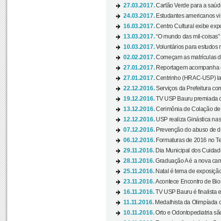
27.03.2017.
Cartão Verde para a saúd
24.03.2017.
Estudantes americanos vis
16.03.2017.
Centro Cultural exibe exp
13.03.2017.
“O mundo das mil-coisas” 
10.03.2017.
Voluntários para estudos n
02.02.2017.
Começam as matrículas 
27.01.2017.
Reportagem acompanha e
27.01.2017.
Centrinho (HRAC-USP) lanç
22.12.2016.
Serviços da Prefeitura com
19.12.2016.
TV USP Bauru premiada c
13.12.2016.
Cerimônia de Colação de
12.12.2016.
USP realiza Ginástica nas
07.12.2016.
Prevenção do abuso de dr
06.12.2016.
Formaturas de 2016 no Te
29.11.2016.
Dia Municipal dos Cuidado
28.11.2016.
Graduação A é a nova cam
25.11.2016.
Natal é tema de exposição 
23.11.2016.
Acontece Encontro de Bios
16.11.2016.
TV USP Bauru é finalista em
11.11.2016.
Medalhista da Olimpíada 
10.11.2016.
Orto e Odontopediatria sã