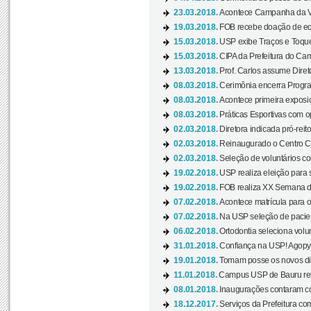
23.03.2018.
Acontece Campanha da V
19.03.2018.
FOB recebe doação de eq
15.03.2018.
USP exibe Traços e Toques
15.03.2018.
CIPA da Prefeitura do Camp
13.03.2018.
Prof. Carlos assume Diret
08.03.2018.
Cerimônia encerra Progra
08.03.2018.
Acontece primeira exposiçã
08.03.2018.
Práticas Esportivas com o
02.03.2018.
Diretora indicada pró-reito
02.03.2018.
Reinaugurado o Centro Cu
02.03.2018.
Seleção de voluntários co
19.02.2018.
USP realiza eleição para 
19.02.2018.
FOB realiza XX Semana d
07.02.2018.
Acontece matrícula para o
07.02.2018.
Na USP seleção de pacie
06.02.2018.
Ortodontia seleciona volun
31.01.2018.
Confiança na USP! Agopya
19.01.2018.
Tomam posse os novos dir
11.01.2018.
Campus USP de Bauru reto
08.01.2018.
Inaugurações contaram com
18.12.2017.
Serviços da Prefeitura com