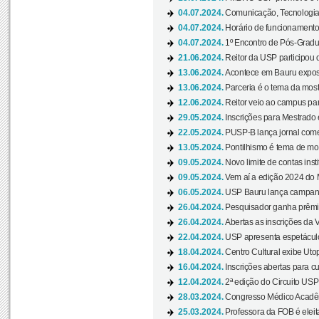
04.07.2024.
Comunicação, Tecnologia
04.07.2024.
Horário de funcionamento
04.07.2024.
1º Encontro de Pós-Gradu
21.06.2024.
Reitor da USP participou 
13.06.2024.
Acontece em Bauru exposi
13.06.2024.
Parceria é o tema da mostr
12.06.2024.
Reitor veio ao campus para
29.05.2024.
Inscrições para Mestrado
22.05.2024.
PUSP-B lança jornal come
13.05.2024.
Pontilhismo é tema de most
09.05.2024.
Novo limite de contas ins
09.05.2024.
Vem aí a edição 2024 do 
06.05.2024.
USP Bauru lança campanha
26.04.2024.
Pesquisador ganha prêmio 
26.04.2024.
Abertas as inscrições da 
22.04.2024.
USP apresenta espetáculo
18.04.2024.
Centro Cultural exibe Utop
16.04.2024.
Inscrições abertas para 
12.04.2024.
2ª edição do Circuito USP
28.03.2024.
Congresso Médico Acadêm
25.03.2024.
Professora da FOB é eleita