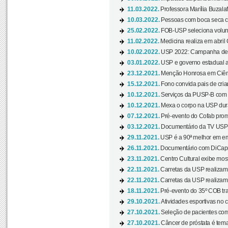
11.03.2022.
Professora Marília Buzalaf
10.03.2022.
Pessoas com boca seca co
25.02.2022.
FOB-USP seleciona voluntá
11.02.2022.
Medicina realiza em abril
10.02.2022.
USP 2022: Campanha de 
03.01.2022.
USP e governo estadual a
23.12.2021.
Menção Honrosa em Ciênc
15.12.2021.
Fono convida pais de cria
10.12.2021.
Serviços da PUSP-B com in
10.12.2021.
Mexa o corpo na USP duran
07.12.2021.
Pré-evento do Cofab prom
03.12.2021.
Documentário da TV USP 
29.11.2021.
USP é a 90ª melhor em em
26.11.2021.
Documentário com DiCaprio
23.11.2021.
Centro Cultural exibe most
22.11.2021.
Carretas da USP realizam
22.11.2021.
Carretas da USP realizam
18.11.2021.
Pré-evento do 35º COB tra
29.10.2021.
Atividades esportivas no 
27.10.2021.
Seleção de pacientes com
27.10.2021.
Câncer de próstata é tema