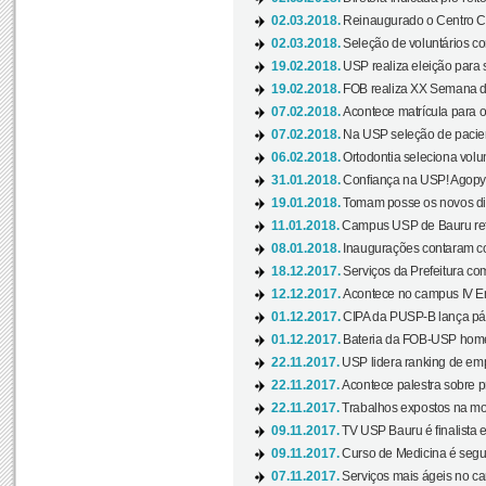
02.03.2018.
Reinaugurado o Centro Cu
02.03.2018.
Seleção de voluntários co
19.02.2018.
USP realiza eleição para 
19.02.2018.
FOB realiza XX Semana d
07.02.2018.
Acontece matrícula para o
07.02.2018.
Na USP seleção de pacie
06.02.2018.
Ortodontia seleciona volun
31.01.2018.
Confiança na USP! Agopya
19.01.2018.
Tomam posse os novos dir
11.01.2018.
Campus USP de Bauru reto
08.01.2018.
Inaugurações contaram com
18.12.2017.
Serviços da Prefeitura com
12.12.2017.
Acontece no campus IV En
01.12.2017.
CIPA da PUSP-B lança pág
01.12.2017.
Bateria da FOB-USP homen
22.11.2017.
USP lidera ranking de emp
22.11.2017.
Acontece palestra sobre p
22.11.2017.
Trabalhos expostos na mos
09.11.2017.
TV USP Bauru é finalista em
09.11.2017.
Curso de Medicina é segun
07.11.2017.
Serviços mais ágeis no c