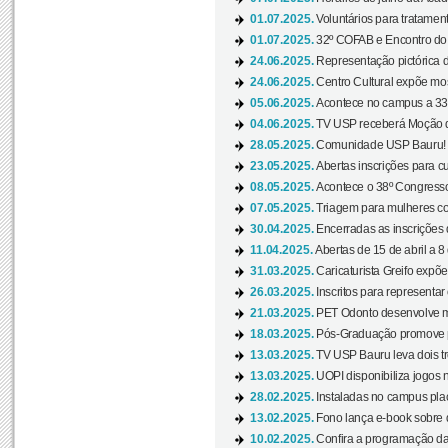
01.07.2025.
Voluntários para tratament
01.07.2025.
32º COFAB e Encontro do
24.06.2025.
Representação pictórica d
24.06.2025.
Centro Cultural expõe most
05.06.2025.
Acontece no campus a 33ª
04.06.2025.
TV USP receberá Moção d
28.05.2025.
Comunidade USP Bauru! Ve
23.05.2025.
Abertas inscrições para 
08.05.2025.
Acontece o 38º Congresso
07.05.2025.
Triagem para mulheres com
30.04.2025.
Encerradas as inscrições 
11.04.2025.
Abertas de 15 de abril a 8
31.03.2025.
Caricaturista Greifo expõ
26.03.2025.
Inscritos para representa
21.03.2025.
PET Odonto desenvolve ma
18.03.2025.
Pós-Graduação promove pal
13.03.2025.
TV USP Bauru leva dois tr
13.03.2025.
UOPI disponibiliza jogos 
28.02.2025.
Instaladas no campus pla
13.02.2025.
Fono lança e-book sobre de
10.02.2025.
Confira a programação d