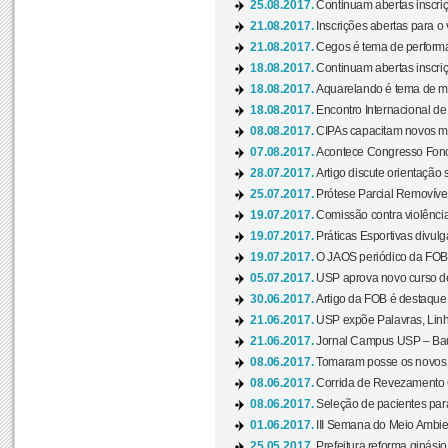
25.08.2017.
Continuam abertas inscriç
21.08.2017.
Inscrições abertas para o 
21.08.2017.
Cegos é tema de performa
18.08.2017.
Continuam abertas inscriç
18.08.2017.
Aquarelando é tema de mos
18.08.2017.
Encontro Internacional de 
08.08.2017.
CIPAs capacitam novos m
07.08.2017.
Acontece Congresso Fonoa
28.07.2017.
Artigo discute orientação 
25.07.2017.
Prótese Parcial Removível
19.07.2017.
Comissão contra violênci
19.07.2017.
Práticas Esportivas divulg
19.07.2017.
O JAOS periódico da FOB d
05.07.2017.
USP aprova novo curso de
30.06.2017.
Artigo da FOB é destaque e
21.06.2017.
USP expõe Palavras, Linh
21.06.2017.
Jornal Campus USP – Baur
08.06.2017.
Tomaram posse os novos
08.06.2017.
Corrida de Revezamento 
08.06.2017.
Seleção de pacientes para
01.06.2017.
III Semana do Meio Ambie
25.05.2017.
Prefeitura reforma ginási