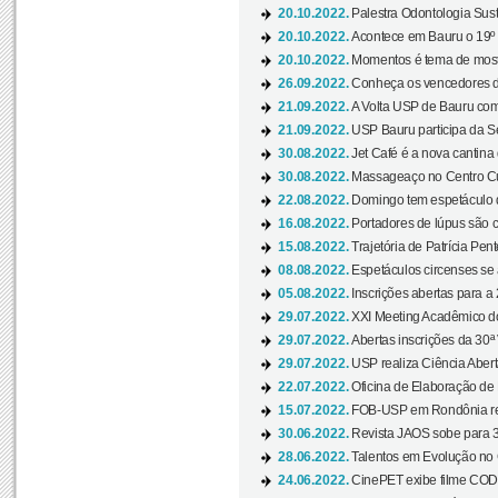
20.10.2022.
Palestra Odontologia Suste
20.10.2022.
Acontece em Bauru o 19º C
20.10.2022.
Momentos é tema de mostra
26.09.2022.
Conheça os vencedores da
21.09.2022.
A Volta USP de Bauru com
21.09.2022.
USP Bauru participa da S
30.08.2022.
Jet Café é a nova cantina
30.08.2022.
Massageaço no Centro Cul
22.08.2022.
Domingo tem espetáculo d
16.08.2022.
Portadores de lúpus são c
15.08.2022.
Trajetória de Patrícia Pen
08.08.2022.
Espetáculos circenses se
05.08.2022.
Inscrições abertas para a 
29.07.2022.
XXI Meeting Acadêmico do
29.07.2022.
Abertas inscrições da 30ª
29.07.2022.
USP realiza Ciência Abert
22.07.2022.
Oficina de Elaboração de 
15.07.2022.
FOB-USP em Rondônia rea
30.06.2022.
Revista JAOS sobe para 3
28.06.2022.
Talentos em Evolução no C
24.06.2022.
CinePET exibe filme CODA 