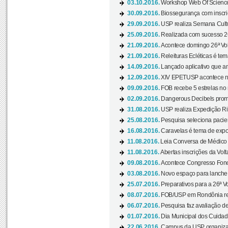
03.10.2016.
Workshop Web Of Science
30.09.2016.
Biossegurança com inscriç
29.09.2016.
USP realiza Semana Cultur
25.09.2016.
Realizada com sucesso 26
21.09.2016.
Acontece domingo 26ª Vol
21.09.2016.
Releituras Ecléticas é tem
14.09.2016.
Lançado aplicativo que a
12.09.2016.
XIV EPETUSP acontece n
09.09.2016.
FOB recebe 5 estrelas no r
02.09.2016.
Dangerous Decibels promo
31.08.2016.
USP realiza Expedição Ri
25.08.2016.
Pesquisa seleciona pacie
16.08.2016.
Caravelas é tema de expo
11.08.2016.
Leia Conversa de Médico e 
11.08.2016.
Abertas inscrições da Vol
09.08.2016.
Acontece Congresso Fonoa
03.08.2016.
Novo espaço para lanche 
25.07.2016.
Preparativos para a 26ª V
08.07.2016.
FOB/USP em Rondônia real
06.07.2016.
Pesquisa faz avaliação de
01.07.2016.
Dia Municipal dos Cuidado
22.06.2016.
Campus da USP organiza "