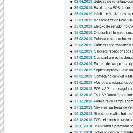
02.04.2019.
Seleção de voluntário com
26.03.2019.
Ex-aluna da FOB obtém a
25.03.2019.
Infinitos e Multiversos ex
22.03.2019.
A descoberta do Polo Sul
15.03.2019.
Eleição de servidor no Co
15.03.2019.
Ortodontia é tema de encon
25.02.2019.
Palestra e campanha ence
25.02.2019.
Práticas Esportivas inicia 
14.02.2019.
Calouros recepcionados 
14.02.2019.
Campanha previne dengue
01.02.2019.
Futebol de campo: boa opçã
25.01.2019.
Sapiens aprova quatro no v
08.01.2019.
Começa no campus o Mexa
03.01.2019.
FOB busca voluntários com
18.12.2018.
FOB-USP homenageia prof
18.12.2018.
TV USP Bauru é premiada 
17.12.2018.
Prefeitura do campus com h
17.12.2018.
Mexa-se nas férias de Ver
10.12.2018.
Simulador realiza treino d
03.12.2018.
FOB seleciona voluntário
28.11.2018.
USP-Bauru é premiada no 
28.11.2018.
Colóquio discute implantes