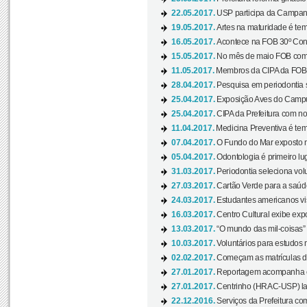
22.05.2017.
USP participa da Campanh
19.05.2017.
Artes na maturidade é tem
16.05.2017.
Acontece na FOB 30º Cong
15.05.2017.
No mês de maio FOB com
11.05.2017.
Membros da CIPA da FOB
28.04.2017.
Pesquisa em periodontia s
25.04.2017.
Exposição Aves do Campu
25.04.2017.
CIPA da Prefeitura com no
11.04.2017.
Medicina Preventiva é tem
07.04.2017.
O Fundo do Mar exposto no
05.04.2017.
Odontologia é primeiro lu
31.03.2017.
Periodontia seleciona volu
27.03.2017.
Cartão Verde para a saúd
24.03.2017.
Estudantes americanos vis
16.03.2017.
Centro Cultural exibe exp
13.03.2017.
“O mundo das mil-coisas” 
10.03.2017.
Voluntários para estudos n
02.02.2017.
Começam as matrículas 
27.01.2017.
Reportagem acompanha e
27.01.2017.
Centrinho (HRAC-USP) lanç
22.12.2016.
Serviços da Prefeitura com