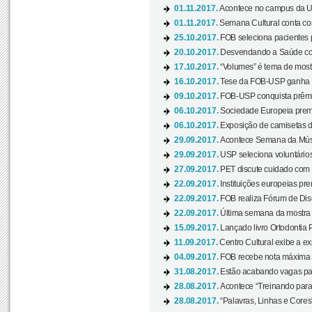
01.11.2017.
Acontece no campus da US
01.11.2017.
Semana Cultural conta co
25.10.2017.
FOB seleciona pacientes p
20.10.2017.
Desvendando a Saúde com
17.10.2017.
“Volumes” é tema de mostr
16.10.2017.
Tese da FOB-USP ganha 
09.10.2017.
FOB-USP conquista prêmio
06.10.2017.
Sociedade Europeia premi
06.10.2017.
Exposição de camisetas d
29.09.2017.
Acontece Semana da Músi
29.09.2017.
USP seleciona voluntários
27.09.2017.
PET discute cuidado com p
22.09.2017.
Instituições europeias pre
22.09.2017.
FOB realiza Fórum de Dis
22.09.2017.
Última semana da mostra “
15.09.2017.
Lançado livro Ortodontia 
11.09.2017.
Centro Cultural exibe a ex
04.09.2017.
FOB recebe nota máxima d
31.08.2017.
Estão acabando vagas par
28.08.2017.
Acontece “Treinando para 
28.08.2017.
“Palavras, Linhas e Cores