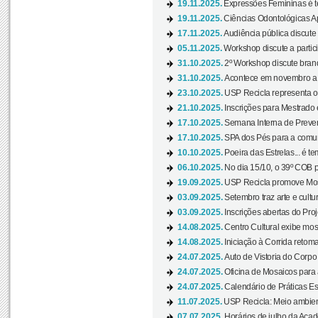
19.11.2025.
Expressões Femininas é te
19.11.2025.
Ciências Odontológicas Ap
17.11.2025.
Audiência pública discute
05.11.2025.
Workshop discute a partic
31.10.2025.
2º Workshop discute branq
31.10.2025.
Acontece em novembro a 
23.10.2025.
USP Recicla representa 
21.10.2025.
Inscrições para Mestrado
17.10.2025.
Semana Interna de Preven
17.10.2025.
SPA dos Pés para a comuni
10.10.2025.
Poeira das Estrelas... é t
06.10.2025.
No dia 15/10, o 39º COB 
19.09.2025.
USP Recicla promove Most
03.09.2025.
Setembro traz arte e cultu
03.09.2025.
Inscrições abertas do Pro
14.08.2025.
Centro Cultural exibe mos
14.08.2025.
Iniciação à Corrida retoma 
24.07.2025.
Auto de Vistoria do Corpo
24.07.2025.
Oficina de Mosaicos para 
24.07.2025.
Calendário de Práticas Esp
11.07.2025.
USP Recicla: Meio ambient
07.07.2025.
Horários de julho da Acad