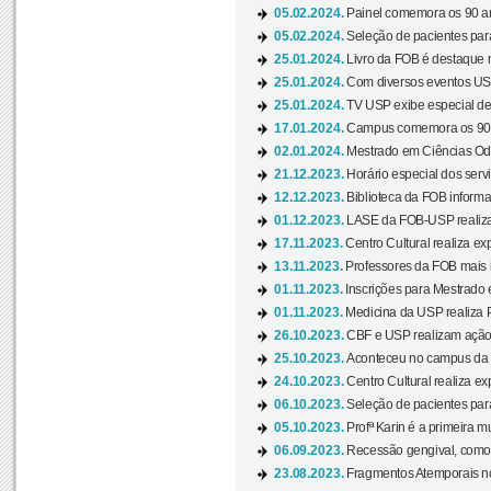
05.02.2024.
Painel comemora os 90 an
05.02.2024.
Seleção de pacientes para
25.01.2024.
Livro da FOB é destaque 
25.01.2024.
Com diversos eventos US
25.01.2024.
TV USP exibe especial de
17.01.2024.
Campus comemora os 90 
02.01.2024.
Mestrado em Ciências Odo
21.12.2023.
Horário especial dos servi
12.12.2023.
Biblioteca da FOB informa
01.12.2023.
LASE da FOB-USP realiza 
17.11.2023.
Centro Cultural realiza ex
13.11.2023.
Professores da FOB mais i
01.11.2023.
Inscrições para Mestrado 
01.11.2023.
Medicina da USP realiza 
26.10.2023.
CBF e USP realizam ação d
25.10.2023.
Aconteceu no campus da 
24.10.2023.
Centro Cultural realiza e
06.10.2023.
Seleção de pacientes para
05.10.2023.
Profª Karin é a primeira m
06.09.2023.
Recessão gengival, como re
23.08.2023.
Fragmentos Atemporais no