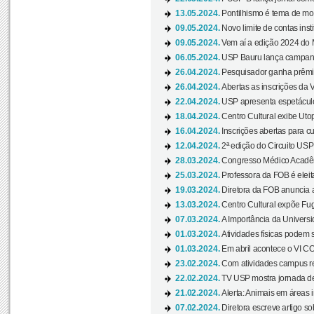
13.05.2024.
Pontilhismo é tema de most
09.05.2024.
Novo limite de contas ins
09.05.2024.
Vem aí a edição 2024 do 
06.05.2024.
USP Bauru lança campanha
26.04.2024.
Pesquisador ganha prêmio 
26.04.2024.
Abertas as inscrições da 
22.04.2024.
USP apresenta espetáculo
18.04.2024.
Centro Cultural exibe Utop
16.04.2024.
Inscrições abertas para 
12.04.2024.
2ª edição do Circuito USP
28.03.2024.
Congresso Médico Acadêm
25.03.2024.
Professora da FOB é eleita
19.03.2024.
Diretora da FOB anuncia 
13.03.2024.
Centro Cultural expõe Fug
07.03.2024.
A Importância da Universi
01.03.2024.
Atividades físicas podem 
01.03.2024.
Em abril acontece o VI C
23.02.2024.
Com atividades campus re
22.02.2024.
TV USP mostra jornada de
21.02.2024.
Alerta: Animais em áreas 
07.02.2024.
Diretora escreve artigo s