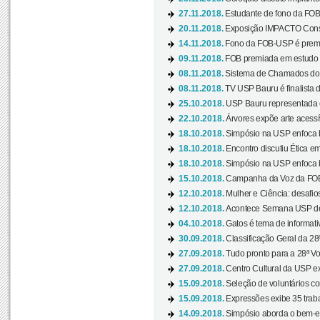
27.11.2018.
Estudante de fono da FOB
20.11.2018.
Exposição IMPACTO Consc
14.11.2018.
Fono da FOB-USP é premia
09.11.2018.
FOB premiada em estudo s
08.11.2018.
Sistema de Chamados do c
08.11.2018.
TV USP Bauru é finalista d
25.10.2018.
USP Bauru representada 
22.10.2018.
Árvores expõe arte acessí
18.10.2018.
Simpósio na USP enfoca b
18.10.2018.
Encontro discutiu Ética e
18.10.2018.
Simpósio na USP enfoca b
15.10.2018.
Campanha da Voz da FOB-
12.10.2018.
Mulher e Ciência: desafios
12.10.2018.
Acontece Semana USP de 
04.10.2018.
Gatos é tema de informativo
30.09.2018.
Classificação Geral da 28
27.09.2018.
Tudo pronto para a 28ª Vo
27.09.2018.
Centro Cultural da USP ex
15.09.2018.
Seleção de voluntários co
15.09.2018.
Expressões exibe 35 traba
14.09.2018.
Simpósio aborda o bem-es