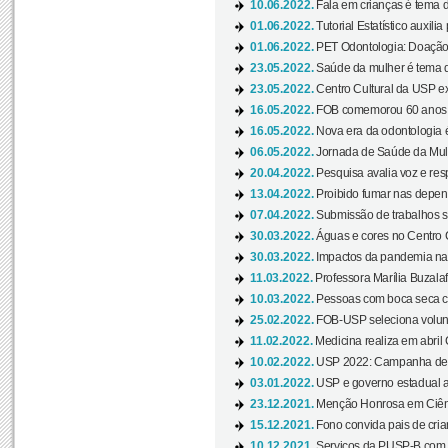
10.06.2022.
Fala em crianças é tema d
01.06.2022.
Tutorial Estatístico auxilia
01.06.2022.
PET Odontologia: Doação
23.05.2022.
Saúde da mulher é tema d
23.05.2022.
Centro Cultural da USP ex
16.05.2022.
FOB comemorou 60 anos c
16.05.2022.
Nova era da odontologia é
06.05.2022.
Jornada de Saúde da Mulhe
20.04.2022.
Pesquisa avalia voz e res
13.04.2022.
Proibido fumar nas depen
07.04.2022.
Submissão de trabalhos s
30.03.2022.
Águas e cores no Centro C
30.03.2022.
Impactos da pandemia na 
11.03.2022.
Professora Marília Buzalaf
10.03.2022.
Pessoas com boca seca co
25.02.2022.
FOB-USP seleciona voluntá
11.02.2022.
Medicina realiza em abril
10.02.2022.
USP 2022: Campanha de 
03.01.2022.
USP e governo estadual a
23.12.2021.
Menção Honrosa em Ciênc
15.12.2021.
Fono convida pais de cria
10.12.2021.
Serviços da PUSP-B com in