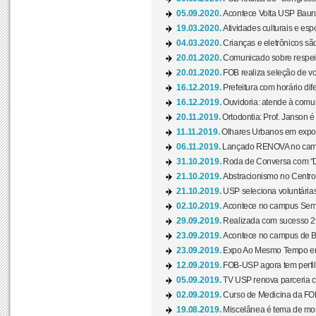
05.09.2020.
Acontece Volta USP Bauru 
19.03.2020.
Atividades culturais e esp
04.03.2020.
Crianças e eletrônicos sã
20.01.2020.
Comunicado sobre respeit
20.01.2020.
FOB realiza seleção de vol
16.12.2019.
Prefeitura com horário dife
16.12.2019.
Ouvidoria: atende à comu
20.11.2019.
Ortodontia: Prof. Janson é
11.11.2019.
Olhares Urbanos em exposi
06.11.2019.
Lançado RENOVA no camp
31.10.2019.
Roda de Conversa com “Di
21.10.2019.
Abstracionismo no Centro 
21.10.2019.
USP seleciona voluntária
02.10.2019.
Acontece no campus Seman
29.09.2019.
Realizada com sucesso 29
23.09.2019.
Acontece no campus de Ba
23.09.2019.
Expo Ao Mesmo Tempo em 
12.09.2019.
FOB-USP agora tem perfil 
05.09.2019.
TV USP renova parceria c
02.09.2019.
Curso de Medicina da FOB
19.08.2019.
Miscelânea é tema de mos