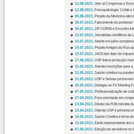
12.08.2021.
Vem aí Congresso e Encont
12.08.2021.
Fonoaudiologia: Cofab e E
05.08.2021.
Projeto da Medicina atend
30.07.2021.
Falecimento do professor
30.07.2021.
28º COFAB e Encontro Inte
22.07.2021.
Jornalistas científicos d
15.07.2021.
Aberto em julho complexo
15.07.2021.
Projeto Amigos da Rua aj
15.07.2021.
JAOS tem fator de impact
17.06.2021.
USP lidera produção mund
31.05.2021.
Abertas inscrições para a
31.05.2021.
Saúde coletiva na pandemi
31.05.2021.
USP e Sebrae promovem 
20.05.2021.
Disfagia no XV Meeting F
07.05.2021.
Profissionalização de cuid
27.04.2021.
Fono premiada em congress
23.04.2021.
Diretor da FOB ministra A
23.04.2021.
Odonto USP é primeira em
16.04.2021.
Saúde Coletiva é tema de
15.04.2021.
Eleito representante dos s
07.04.2021.
Eleição de servidores no 