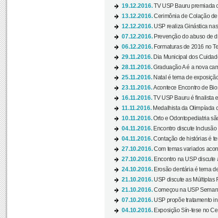
19.12.2016.
TV USP Bauru premiada c
13.12.2016.
Cerimônia de Colação de
12.12.2016.
USP realiza Ginástica nas
07.12.2016.
Prevenção do abuso de dr
06.12.2016.
Formaturas de 2016 no Te
29.11.2016.
Dia Municipal dos Cuidado
28.11.2016.
Graduação A é a nova cam
25.11.2016.
Natal é tema de exposição 
23.11.2016.
Acontece Encontro de Bios
16.11.2016.
TV USP Bauru é finalista em
11.11.2016.
Medalhista da Olimpíada 
10.11.2016.
Orto e Odontopediatria sã
04.11.2016.
Encontro discute Inclusão
04.11.2016.
Contação de histórias é te
27.10.2016.
Com temas variados acont
27.10.2016.
Encontro na USP discute 
24.10.2016.
Erosão dentária é tema de
21.10.2016.
USP discute as Múltiplas 
21.10.2016.
Começou na USP Semana C
07.10.2016.
USP propõe tratamento ino
04.10.2016.
Exposição Sín-tese no Cen