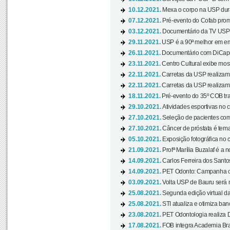
10.12.2021.
Mexa o corpo na USP duran
07.12.2021.
Pré-evento do Cofab prom
03.12.2021.
Documentário da TV USP 
29.11.2021.
USP é a 90ª melhor em em
26.11.2021.
Documentário com DiCaprio
23.11.2021.
Centro Cultural exibe most
22.11.2021.
Carretas da USP realizam
22.11.2021.
Carretas da USP realizam
18.11.2021.
Pré-evento do 35º COB tra
29.10.2021.
Atividades esportivas no 
27.10.2021.
Seleção de pacientes com
27.10.2021.
Câncer de próstata é tema
05.10.2021.
Exposição fotográfica no
21.09.2021.
Profª Marília Buzalaf é a no
14.09.2021.
Carlos Ferreira dos Santo
14.09.2021.
PET Odonto: Campanha c
03.09.2021.
Volta USP de Bauru será n
25.08.2021.
Segunda edição virtual da 
25.08.2021.
STI atualiza e otimiza ba
23.08.2021.
PET Odontologia realiza 
17.08.2021.
FOB integra Academia Bras