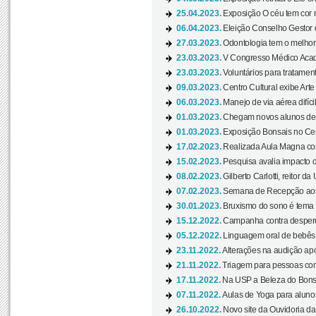
25.04.2023.
Exposição O céu tem cor 
06.04.2023.
Eleição Conselho Gestor
27.03.2023.
Odontologia tem o melho
23.03.2023.
V Congresso Médico Acad
23.03.2023.
Voluntários para tratamento
09.03.2023.
Centro Cultural exibe Arte
06.03.2023.
Manejo de via aérea difíci
01.03.2023.
Chegam novos alunos de O
01.03.2023.
Exposição Bonsais no Cent
17.02.2023.
Realizada Aula Magna com 
15.02.2023.
Pesquisa avalia impacto d
08.02.2023.
Gilberto Carlotti, reitor d
07.02.2023.
Semana de Recepção aos
30.01.2023.
Bruxismo do sono é tema d
15.12.2022.
Campanha contra desperdí
05.12.2022.
Linguagem oral de bebês 
23.11.2022.
Alterações na audição apó
21.11.2022.
Triagem para pessoas com 
17.11.2022.
Na USP a Beleza do Bonsai
07.11.2022.
Aulas de Yoga para aluno
26.10.2022.
Novo site da Ouvidoria d