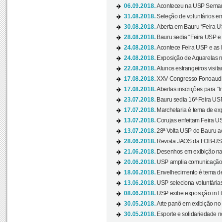
06.09.2018.
Aconteceu na USP Semana 
31.08.2018.
Seleção de voluntários em
30.08.2018.
Aberta em Bauru “Feira US
28.08.2018.
Bauru sedia “Feira USP e as
24.08.2018.
Acontece Feira USP e as Pr
24.08.2018.
Exposição de Aquarelas na
22.08.2018.
Alunos estrangeiros visit
17.08.2018.
XXV Congresso Fonoaudio
17.08.2018.
Abertas inscrições para “In
23.07.2018.
Bauru sedia 16ª Feira USP 
17.07.2018.
Marchetaria é tema de ex
13.07.2018.
Corujas enfeitam Feira USP
13.07.2018.
28ª Volta USP de Bauru a
28.06.2018.
Revista JAOS da FOB-USP
21.06.2018.
Desenhos em exibição na 
20.06.2018.
USP amplia comunicação 
18.06.2018.
Envelhecimento é tema de
13.06.2018.
USP seleciona voluntárias 
08.06.2018.
USP exibe exposição in l t
30.05.2018.
Arte panô em exibição no C
30.05.2018.
Esporte e solidariedade 