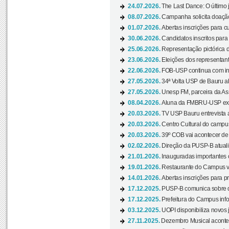
24.07.2026.
The Last Dance: O últim
08.07.2026.
Campanha solicita doação 
01.07.2026.
Abertas inscrições para c
30.06.2026.
Candidatos inscritos para 
25.06.2026.
Representação pictórica da
23.06.2026.
Eleições dos representant
22.06.2026.
FOB-USP continua com ins
27.05.2026.
34ª Volta USP de Bauru a
27.05.2026.
Unesp FM, parceira da As
08.04.2026.
Aluna da FMBRU-USP expõe
20.03.2026.
TV USP Bauru entrevista a
20.03.2026.
Centro Cultural do campus
20.03.2026.
39º COB vai acontecer de 
02.02.2026.
Direção da PUSP-B atualiz
21.01.2026.
Inauguradas importantes
19.01.2026.
Restaurante do Campus vol
14.01.2026.
Abertas inscrições para p
17.12.2025.
PUSP-B comunica sobre de
17.12.2025.
Prefeitura do Campus info
03.12.2025.
UOPI disponibiliza novos 
27.11.2025.
Dezembro Musical acontec