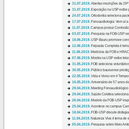
31.07.2019.
Abertas inscrições da 29ª
31.07.2019.
Exposição na USP exibe pa
24.07.2019.
Ortodontia seleciona pacie
17.07.2019.
Fonoaudiologia: Vem aí a 
11.07.2019.
Campus possui Comissão 
03.07.2019.
Pesquisa na FOB-USP sele
18.06.2019.
USP-Bauru promove consci
12.06.2019.
Feijoada Completa é tema
11.06.2019.
Medicina da FOB e HRAC 
07.06.2019.
Mostra na USP exibe telas 
31.05.2019.
FOB seleciona voluntário
30.05.2019.
Público bauruense prestig
22.05.2019.
Vida e Verso em 4 Tempos
16.05.2019.
Aniversário de 57 anos d
29.04.2019.
Meeting Fonoaudiológico d
29.04.2019.
Saúde Coletiva seleciona 
26.04.2019.
Modelo da FOB-USP inspir
25.04.2019.
Acontece no campus Cam
18.04.2019.
FOB-USP discute disfagia 
11.04.2019.
Natureza Viva é tema de 
05.04.2019.
Pesquisa sobre Meio Ambi