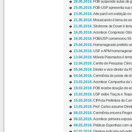
28.05.2018.
FOB suspende aulas de gr
25.05.2018.
FOB-USP apresenta sua no
23.05.2018.
Arte panô em exibição no C
21.05.2018.
Mosaicando é tema de ex
21.05.2018.
Síndrome de Down é tema
16.05.2018.
Acontece Congresso Odont
16.05.2018.
FOB/USP comemorou 56 a
25.04.2018.
Homenageado prefeito ces
23.04.2018.
USP e APM homenageiam D
13.04.2018.
Móveis Plasmados é tema 
12.04.2018.
Centro de Pesquisa Clíni
05.04.2018.
Diretor e vice-diretor da 
04.04.2018.
Cerimônia de posse de dir
23.03.2018.
Acontece Campanha da V
19.03.2018.
FOB recebe doação de eq
15.03.2018.
USP exibe Traços e Toques
15.03.2018.
CIPA da Prefeitura do Camp
13.03.2018.
Prof. Carlos assume Diret
08.03.2018.
Cerimônia encerra Progra
08.03.2018.
Acontece primeira exposiçã
08.03.2018.
Práticas Esportivas com o
02.03.2018.
Diretora indicada pró-reito