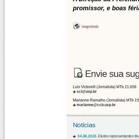
promissor, e boas féri
imprimir
Envie sua sug
Luis Victorelli (Jornalista) MTb 21.656
sci@usp.br
Marianne Ramalho (Jornalista) MTb 1
marianne@ccb.usp.br
Notícias
04.08.2026.
Eleitos representantes di