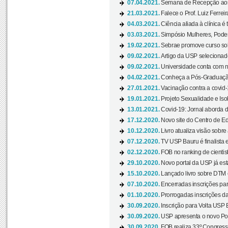
07.04.2021.
Semana de Recepção aos C
21.03.2021.
Falece o Prof. Luiz Ferreir
04.03.2021.
Ciência aliada à clínica é
03.03.2021.
Simpósio Mulheres, Poder
19.02.2021.
Sebrae promove curso sob
09.02.2021.
Artigo da USP selecionado
09.02.2021.
Universidade conta com nov
04.02.2021.
Conheça a Pós-Graduaçã
27.01.2021.
Vacinação contra a covid-
19.01.2021.
Projeto Sexualidade e Iso
13.01.2021.
Covid-19: Jornal aborda d
17.12.2020.
Novo site do Centro de Ed
10.12.2020.
Livro atualiza visão sobre
07.12.2020.
TV USP Bauru é finalista em
02.12.2020.
FOB no ranking de cientista
29.10.2020.
Novo portal da USP já está
15.10.2020.
Lançado livro sobre DTM e
07.10.2020.
Encerradas inscrições par
01.10.2020.
Prorrogadas inscrições da
30.09.2020.
Inscrição para Volta USP B
30.09.2020.
USP apresenta o novo Port
30.09.2020.
FOB realiza 33º Congresso