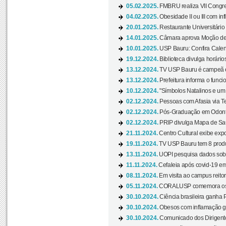
05.02.2025.
FMBRU realiza VII Congr
04.02.2025.
Obesidade II ou III com i
20.01.2025.
Restaurante Universitário
14.01.2025.
Câmara aprova Moção de 
10.01.2025.
USP Bauru: Confira Calend
19.12.2024.
Biblioteca divulga horári
13.12.2024.
TV USP Bauru é campeã em 
13.12.2024.
Prefeitura informa o funci
10.12.2024.
"Símbolos Natalinos e um N
02.12.2024.
Pessoas com Afasia via Te
02.12.2024.
Pós-Graduação em Odonto
02.12.2024.
PRIP divulga Mapa de Saú
21.11.2024.
Centro Cultural exibe expo
19.11.2024.
TV USP Bauru tem 8 produçõ
13.11.2024.
UOPI pesquisa dados sobre
11.11.2024.
Cefaleia após covid-19 em
08.11.2024.
Em visita ao campus reitor
05.11.2024.
CORALUSP comemora os 8
30.10.2024.
Ciência brasileira ganha 
30.10.2024.
Obesos com inflamação ge
30.10.2024.
Comunicado dos Dirigente