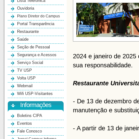
Lista Telefônica
Ouvidoria
Plano Diretor do Campus
Portal Transparência
Restaurante
Saúde
Seção de Pessoal
Segurança e Acessos
2024 e janeiro de 2025 
Serviço Social
sua responsabilidade.
TV USP
Volta USP
Restaurante Universitá
Webmail
Wifi USP-Visitantes
- De 13 de dezembro de
Informações
manutenção e substitui
Boletins CIPA
Eventos
- A partir de 13 de jan
Fale Conosco