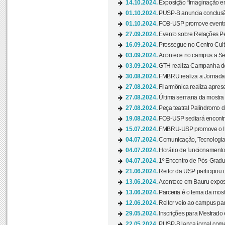
14.10.2024.
Exposição “Imaginação em
01.10.2024.
PUSP-B anuncia conclus
01.10.2024.
FOB-USP promove evento O
27.09.2024.
Evento sobre Relações Pe
16.09.2024.
Prossegue no Centro Cultu
03.09.2024.
Acontece no campus a Sem
03.09.2024.
GTH realiza Campanha de D
30.08.2024.
FMBRU realiza a Jornada 
27.08.2024.
Filarmônica realiza apres
27.08.2024.
Última semana da mostra Aq
27.08.2024.
Peça teatral Palíndromo di
19.08.2024.
FOB-USP sediará encontro
15.07.2024.
FMBRU-USP promove o II 
04.07.2024.
Comunicação, Tecnologia
04.07.2024.
Horário de funcionamento
04.07.2024.
1º Encontro de Pós-Gradu
21.06.2024.
Reitor da USP participou 
13.06.2024.
Acontece em Bauru exposi
13.06.2024.
Parceria é o tema da mostr
12.06.2024.
Reitor veio ao campus para
29.05.2024.
Inscrições para Mestrado
22.05.2024.
PUSP-B lança jornal come