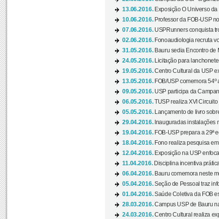
13.06.2016.
Exposição O Universo da C
10.06.2016.
Professor da FOB-USP no
07.06.2016.
USPRunners conquista tro
02.06.2016.
Fonoaudiologia recruta vo
31.05.2016.
Bauru sedia Encontro de M
24.05.2016.
Licitação para lanchonet
19.05.2016.
Centro Cultural da USP ex
13.05.2016.
FOB/USP comemora 54º an
09.05.2016.
USP participa da Campanh
06.05.2016.
TUSP realiza XVI Circuito
05.05.2016.
Lançamento de livro sobr
29.04.2016.
Inauguradas instalações 
19.04.2016.
FOB-USP prepara a 29ª e
18.04.2016.
Fono realiza pesquisa em m
12.04.2016.
Exposição na USP enfoca u
11.04.2016.
Disciplina incentiva prática
06.04.2016.
Bauru comemora neste mês
05.04.2016.
Seção de Pessoal traz info
01.04.2016.
Saúde Coletiva da FOB es
28.03.2016.
Campus USP de Bauru na l
24.03.2016.
Centro Cultural realiza ex