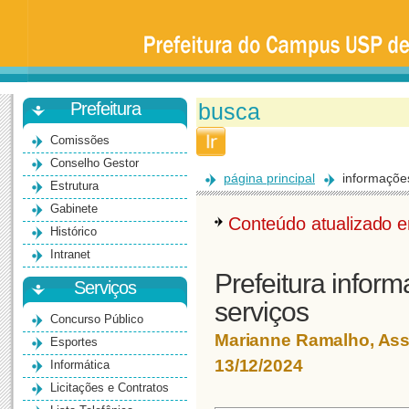
Prefeitura
da
Universidade
de
São
Paulo
-
Bauru
Prefeitura
Comissões
Conselho Gestor
página principal
informaçõe
Estrutura
Gabinete
Conteúdo atualizado
Histórico
Intranet
Prefeitura infor
Serviços
serviços
Concurso Público
Marianne Ramalho, As
Esportes
13/12/2024
Informática
Licitações e Contratos