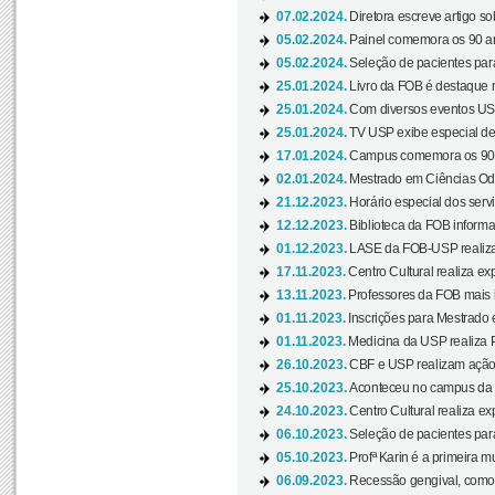
07.02.2024.
Diretora escreve artigo s
05.02.2024.
Painel comemora os 90 an
05.02.2024.
Seleção de pacientes para
25.01.2024.
Livro da FOB é destaque 
25.01.2024.
Com diversos eventos US
25.01.2024.
TV USP exibe especial de
17.01.2024.
Campus comemora os 90 
02.01.2024.
Mestrado em Ciências Odo
21.12.2023.
Horário especial dos servi
12.12.2023.
Biblioteca da FOB informa
01.12.2023.
LASE da FOB-USP realiza 
17.11.2023.
Centro Cultural realiza ex
13.11.2023.
Professores da FOB mais i
01.11.2023.
Inscrições para Mestrado 
01.11.2023.
Medicina da USP realiza 
26.10.2023.
CBF e USP realizam ação d
25.10.2023.
Aconteceu no campus da 
24.10.2023.
Centro Cultural realiza e
06.10.2023.
Seleção de pacientes para
05.10.2023.
Profª Karin é a primeira m
06.09.2023.
Recessão gengival, como re