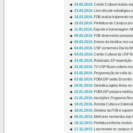
24.03.2016.
Centro Cultural realiza ex
23.03.2016.
Livro discute estratégias e
18.03.2016.
FOB realiza tratamento res
18.03.2016.
Prefeitura do Campus pro
11.03.2016.
Esporte e homenagem: Mul
09.03.2016.
FOB desenvolve pesquisa 
09.03.2016.
Ensino da bioética nos cu
04.03.2016.
USP comemora Dia da Mulh
04.03.2016.
Centro Cultural da USP Bau
24.02.2016.
Realizada 32ª expedição
22.02.2016.
TV USP Bauru estreia nov
03.02.2016.
Programação de volta às 
03.02.2016.
FOB/USP sedia Encontro de
29.01.2016.
Ginástica agitou férias no
22.01.2016.
FOB/USP prepara matrícula
21.01.2016.
Inscrições: Programa Rev
19.01.2016.
Revista Cultura e Extensão
18.01.2016.
Diretora da FOB é superi
06.01.2016.
Melhores momentos das f
18.12.2015.
Prefeitura informa horário 
17.12.2015.
Lanchonete no campus: Nov