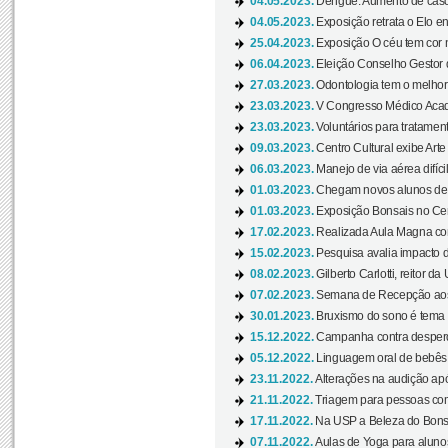
04.05.2023.
Dengue: Aumento de casos
04.05.2023.
Exposição retrata o Elo ent
25.04.2023.
Exposição O céu tem cor 
06.04.2023.
Eleição Conselho Gestor
27.03.2023.
Odontologia tem o melho
23.03.2023.
V Congresso Médico Acad
23.03.2023.
Voluntários para tratamento
09.03.2023.
Centro Cultural exibe Arte
06.03.2023.
Manejo de via aérea difíci
01.03.2023.
Chegam novos alunos de O
01.03.2023.
Exposição Bonsais no Cent
17.02.2023.
Realizada Aula Magna com 
15.02.2023.
Pesquisa avalia impacto d
08.02.2023.
Gilberto Carlotti, reitor d
07.02.2023.
Semana de Recepção aos
30.01.2023.
Bruxismo do sono é tema d
15.12.2022.
Campanha contra desperdí
05.12.2022.
Linguagem oral de bebês 
23.11.2022.
Alterações na audição apó
21.11.2022.
Triagem para pessoas com 
17.11.2022.
Na USP a Beleza do Bonsai
07.11.2022.
Aulas de Yoga para aluno