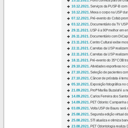
15.12.2021.
Fono convida pais de cria
10.12.2021.
Serviços da PUSP-B com in
10.12.2021.
Mexa o corpo na USP duran
07.12.2021.
Pré-evento do Cofab prom
03.12.2021.
Documentário da TV USP 
29.11.2021.
USP é a 90ª melhor em em
26.11.2021.
Documentário com DiCaprio
23.11.2021.
Centro Cultural exibe most
22.11.2021.
Carretas da USP realizam
22.11.2021.
Carretas da USP realizam
18.11.2021.
Pré-evento do 35º COB tra
29.10.2021.
Atividades esportivas no 
27.10.2021.
Seleção de pacientes com
27.10.2021.
Câncer de próstata é tema
05.10.2021.
Exposição fotográfica no
21.09.2021.
Profª Marília Buzalaf é a no
14.09.2021.
Carlos Ferreira dos Santo
14.09.2021.
PET Odonto: Campanha c
03.09.2021.
Volta USP de Bauru será n
25.08.2021.
Segunda edição virtual da 
25.08.2021.
STI atualiza e otimiza ba
23.08.2021.
PET Odontologia realiza 