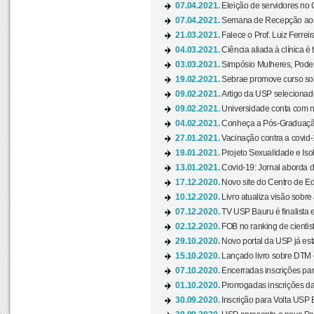
07.04.2021.
Eleição de servidores no 
07.04.2021.
Semana de Recepção aos C
21.03.2021.
Falece o Prof. Luiz Ferreir
04.03.2021.
Ciência aliada à clínica é
03.03.2021.
Simpósio Mulheres, Poder
19.02.2021.
Sebrae promove curso sob
09.02.2021.
Artigo da USP selecionado
09.02.2021.
Universidade conta com nov
04.02.2021.
Conheça a Pós-Graduaçã
27.01.2021.
Vacinação contra a covid-
19.01.2021.
Projeto Sexualidade e Iso
13.01.2021.
Covid-19: Jornal aborda d
17.12.2020.
Novo site do Centro de Ed
10.12.2020.
Livro atualiza visão sobre
07.12.2020.
TV USP Bauru é finalista em
02.12.2020.
FOB no ranking de cientista
29.10.2020.
Novo portal da USP já está
15.10.2020.
Lançado livro sobre DTM e
07.10.2020.
Encerradas inscrições par
01.10.2020.
Prorrogadas inscrições da
30.09.2020.
Inscrição para Volta USP B