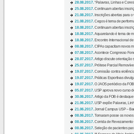
28.08.2017.
“Palavras, Linhas e Cores
25.08.2017.
Continuam abertas inscriç
21.08.2017.
Inscrições abertas para o 
21.08.2017.
Cegos é tema de performa
18.08.2017.
Continuam abertas inscriç
18.08.2017.
Aquarelando é tema de mos
18.08.2017.
Encontro Internacional de 
08.08.2017.
CIPAs capacitam novos m
07.08.2017.
Acontece Congresso Fonoa
28.07.2017.
Artigo discute orientação 
25.07.2017.
Prótese Parcial Removível
19.07.2017.
Comissão contra violênci
19.07.2017.
Práticas Esportivas divulg
19.07.2017.
O JAOS periódico da FOB d
05.07.2017.
USP aprova novo curso de
30.06.2017.
Artigo da FOB é destaque e
21.06.2017.
USP expõe Palavras, Linh
21.06.2017.
Jornal Campus USP – Baur
08.06.2017.
Tomaram posse os novos
08.06.2017.
Corrida de Revezamento 
08.06.2017.
Seleção de pacientes para