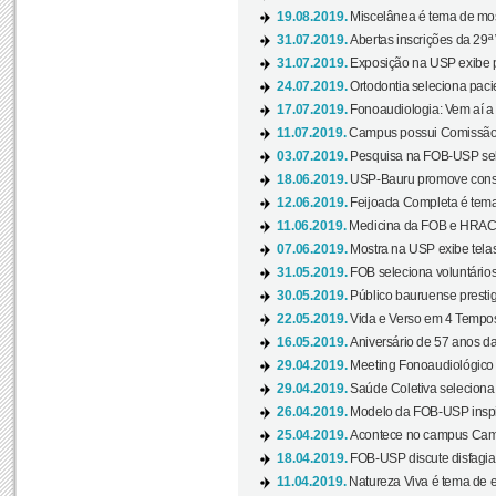
19.08.2019.
Miscelânea é tema de mos
31.07.2019.
Abertas inscrições da 29ª
31.07.2019.
Exposição na USP exibe pa
24.07.2019.
Ortodontia seleciona pacie
17.07.2019.
Fonoaudiologia: Vem aí a 
11.07.2019.
Campus possui Comissão 
03.07.2019.
Pesquisa na FOB-USP sele
18.06.2019.
USP-Bauru promove consci
12.06.2019.
Feijoada Completa é tema
11.06.2019.
Medicina da FOB e HRAC 
07.06.2019.
Mostra na USP exibe telas 
31.05.2019.
FOB seleciona voluntário
30.05.2019.
Público bauruense prestig
22.05.2019.
Vida e Verso em 4 Tempos
16.05.2019.
Aniversário de 57 anos d
29.04.2019.
Meeting Fonoaudiológico d
29.04.2019.
Saúde Coletiva seleciona 
26.04.2019.
Modelo da FOB-USP inspir
25.04.2019.
Acontece no campus Cam
18.04.2019.
FOB-USP discute disfagia 
11.04.2019.
Natureza Viva é tema de 