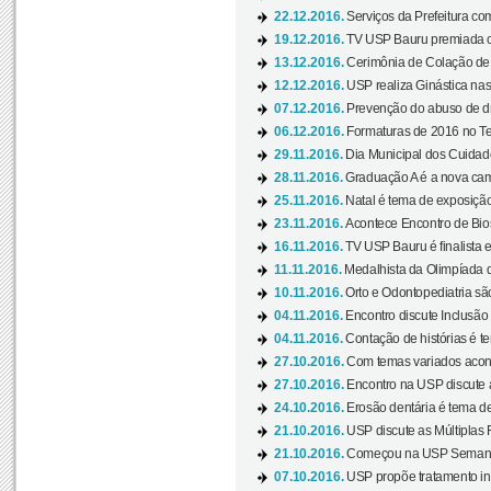
22.12.2016.
Serviços da Prefeitura com
19.12.2016.
TV USP Bauru premiada c
13.12.2016.
Cerimônia de Colação de
12.12.2016.
USP realiza Ginástica nas
07.12.2016.
Prevenção do abuso de dr
06.12.2016.
Formaturas de 2016 no Te
29.11.2016.
Dia Municipal dos Cuidado
28.11.2016.
Graduação A é a nova cam
25.11.2016.
Natal é tema de exposição 
23.11.2016.
Acontece Encontro de Bios
16.11.2016.
TV USP Bauru é finalista em
11.11.2016.
Medalhista da Olimpíada 
10.11.2016.
Orto e Odontopediatria sã
04.11.2016.
Encontro discute Inclusão
04.11.2016.
Contação de histórias é te
27.10.2016.
Com temas variados acont
27.10.2016.
Encontro na USP discute 
24.10.2016.
Erosão dentária é tema de
21.10.2016.
USP discute as Múltiplas 
21.10.2016.
Começou na USP Semana C
07.10.2016.
USP propõe tratamento ino