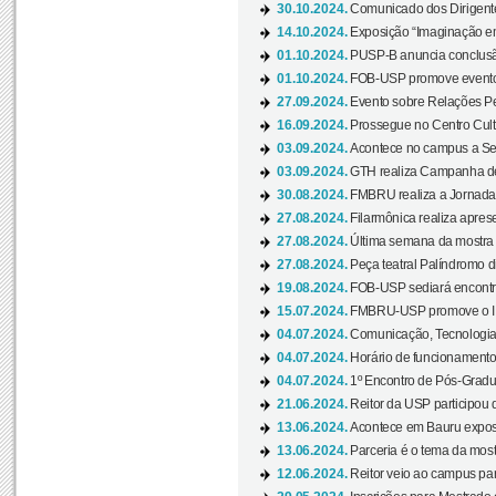
30.10.2024.
Comunicado dos Dirigente
14.10.2024.
Exposição “Imaginação em
01.10.2024.
PUSP-B anuncia conclus
01.10.2024.
FOB-USP promove evento O
27.09.2024.
Evento sobre Relações Pe
16.09.2024.
Prossegue no Centro Cultu
03.09.2024.
Acontece no campus a Sem
03.09.2024.
GTH realiza Campanha de D
30.08.2024.
FMBRU realiza a Jornada 
27.08.2024.
Filarmônica realiza apres
27.08.2024.
Última semana da mostra Aq
27.08.2024.
Peça teatral Palíndromo di
19.08.2024.
FOB-USP sediará encontro
15.07.2024.
FMBRU-USP promove o II 
04.07.2024.
Comunicação, Tecnologia
04.07.2024.
Horário de funcionamento
04.07.2024.
1º Encontro de Pós-Gradu
21.06.2024.
Reitor da USP participou 
13.06.2024.
Acontece em Bauru exposi
13.06.2024.
Parceria é o tema da mostr
12.06.2024.
Reitor veio ao campus para