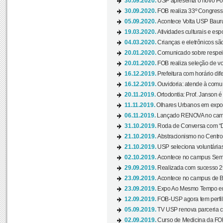
30.09.2020.
USP apresenta o novo Port
30.09.2020.
FOB realiza 33º Congresso
05.09.2020.
Acontece Volta USP Bauru 
19.03.2020.
Atividades culturais e esp
04.03.2020.
Crianças e eletrônicos sã
20.01.2020.
Comunicado sobre respeit
20.01.2020.
FOB realiza seleção de vol
16.12.2019.
Prefeitura com horário dife
16.12.2019.
Ouvidoria: atende à comu
20.11.2019.
Ortodontia: Prof. Janson é
11.11.2019.
Olhares Urbanos em exposi
06.11.2019.
Lançado RENOVA no camp
31.10.2019.
Roda de Conversa com “Di
21.10.2019.
Abstracionismo no Centro 
21.10.2019.
USP seleciona voluntária
02.10.2019.
Acontece no campus Seman
29.09.2019.
Realizada com sucesso 29
23.09.2019.
Acontece no campus de Ba
23.09.2019.
Expo Ao Mesmo Tempo em 
12.09.2019.
FOB-USP agora tem perfil 
05.09.2019.
TV USP renova parceria c
02.09.2019.
Curso de Medicina da FOB