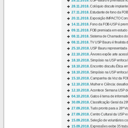
28.11.2018.
USP-Bauru é premiada no 
28.11.2018.
Colóquio discute implantes
27.11.2018.
Estudante de fono da FOB
20.11.2018.
Exposição IMPACTO Consc
14.11.2018.
Fono da FOB-USP é premia
09.11.2018.
FOB premiada em estudo s
08.11.2018.
Sistema de Chamados do c
08.11.2018.
TV USP Bauru é finalista d
25.10.2018.
USP Bauru representada 
22.10.2018.
Árvores expõe arte acessí
18.10.2018.
Simpósio na USP enfoca b
18.10.2018.
Encontro discutiu Ética e
18.10.2018.
Simpósio na USP enfoca b
15.10.2018.
Campanha da Voz da FOB-
12.10.2018.
Mulher e Ciência: desafios
12.10.2018.
Acontece Semana USP de 
04.10.2018.
Gatos é tema de informativo
30.09.2018.
Classificação Geral da 28
27.09.2018.
Tudo pronto para a 28ª Vo
27.09.2018.
Centro Cultural da USP ex
15.09.2018.
Seleção de voluntários co
15.09.2018.
Expressões exibe 35 traba