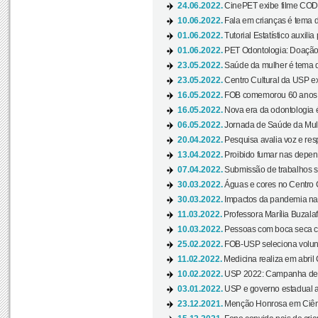
24.06.2022.
CinePET exibe filme CODA 
10.06.2022.
Fala em crianças é tema d
01.06.2022.
Tutorial Estatístico auxilia
01.06.2022.
PET Odontologia: Doação
23.05.2022.
Saúde da mulher é tema d
23.05.2022.
Centro Cultural da USP ex
16.05.2022.
FOB comemorou 60 anos c
16.05.2022.
Nova era da odontologia é
06.05.2022.
Jornada de Saúde da Mulhe
20.04.2022.
Pesquisa avalia voz e res
13.04.2022.
Proibido fumar nas depen
07.04.2022.
Submissão de trabalhos s
30.03.2022.
Águas e cores no Centro C
30.03.2022.
Impactos da pandemia na 
11.03.2022.
Professora Marília Buzalaf
10.03.2022.
Pessoas com boca seca co
25.02.2022.
FOB-USP seleciona voluntá
11.02.2022.
Medicina realiza em abril
10.02.2022.
USP 2022: Campanha de 
03.01.2022.
USP e governo estadual a
23.12.2021.
Menção Honrosa em Ciênc