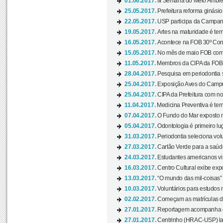
01.06.2017.
III Semana do Meio Ambie
25.05.2017.
Prefeitura reforma ginási
22.05.2017.
USP participa da Campanh
19.05.2017.
Artes na maturidade é tem
16.05.2017.
Acontece na FOB 30º Cong
15.05.2017.
No mês de maio FOB com
11.05.2017.
Membros da CIPA da FOB
28.04.2017.
Pesquisa em periodontia s
25.04.2017.
Exposição Aves do Campu
25.04.2017.
CIPA da Prefeitura com no
11.04.2017.
Medicina Preventiva é tem
07.04.2017.
O Fundo do Mar exposto no
05.04.2017.
Odontologia é primeiro lu
31.03.2017.
Periodontia seleciona volu
27.03.2017.
Cartão Verde para a saúd
24.03.2017.
Estudantes americanos vis
16.03.2017.
Centro Cultural exibe exp
13.03.2017.
“O mundo das mil-coisas” 
10.03.2017.
Voluntários para estudos n
02.02.2017.
Começam as matrículas 
27.01.2017.
Reportagem acompanha e
27.01.2017.
Centrinho (HRAC-USP) lanç