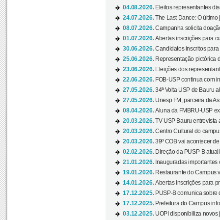
04.08.2026.
Eleitos representantes di
24.07.2026.
The Last Dance: O últim
08.07.2026.
Campanha solicita doação 
01.07.2026.
Abertas inscrições para c
30.06.2026.
Candidatos inscritos para 
25.06.2026.
Representação pictórica da
23.06.2026.
Eleições dos representant
22.06.2026.
FOB-USP continua com ins
27.05.2026.
34ª Volta USP de Bauru a
27.05.2026.
Unesp FM, parceira da As
08.04.2026.
Aluna da FMBRU-USP expõe
20.03.2026.
TV USP Bauru entrevista a
20.03.2026.
Centro Cultural do campus
20.03.2026.
39º COB vai acontecer de 
02.02.2026.
Direção da PUSP-B atualiz
21.01.2026.
Inauguradas importantes
19.01.2026.
Restaurante do Campus vol
14.01.2026.
Abertas inscrições para p
17.12.2025.
PUSP-B comunica sobre de
17.12.2025.
Prefeitura do Campus info
03.12.2025.
UOPI disponibiliza novos 