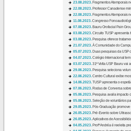
23.08.2023.
Fragmentos Atemporais no
22.08.2023.
Professor Canadense minis
22.08.2023.
Fragmentos Atemporais no
11.08.2023.
Congresso Fonoaudiológic
07.08.2023.
Bauru Orofacial Pain Grou
03.08.2023.
Circuito TUSP apresenta t
03.08.2023.
Pesquisa oferece tratamen
21.07.2023.
À Comunidade do Campus
05.07.2023.
Duas pesquisas da USP co
04.07.2023.
Colégio Internacional tem
03.07.2023.
31ª Volta USP Bauru vai a
29.06.2023.
Pesquisa seleciona volunt
22.06.2023.
Centro Cultural exibe mo
14.06.2023.
TUSP apresenta o espetác
07.06.2023.
Rodas de Conversa sobre
05.06.2023.
Pesquisa avalia impacto d
05.06.2023.
Seleção de voluntários pa
29.05.2023.
Pós-Graduação promove ev
26.05.2023.
Pré-Evento sobre Ultrasso
26.05.2023.
Aplicativos de Acessibilida
04.05.2023.
Profª Andréa é reeleita pr