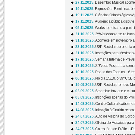
27.11.2025.
Dezembro Musical acontec
19.11.2025.
Expressões Femininas é te
19.11.2025.
Ciências Odontológicas Ap
17.11.2025.
Audiência pública discute
05.11.2025.
Workshop discute a partic
31.10.2025.
2º Workshop discute branq
31.10.2025.
Acontece em novembro a 
23.10.2025.
USP Recicla representa 
21.10.2025.
Inscrições para Mestrado
17.10.2025.
Semana Interna de Preven
17.10.2025.
SPA dos Pés para a comuni
10.10.2025.
Poeira das Estrelas... é t
06.10.2025.
No dia 15/10, o 39º COB 
19.09.2025.
USP Recicla promove Most
03.09.2025.
Setembro traz arte e cultu
03.09.2025.
Inscrições abertas do Pro
14.08.2025.
Centro Cultural exibe mos
14.08.2025.
Iniciação à Corrida retoma 
24.07.2025.
Auto de Vistoria do Corpo
24.07.2025.
Oficina de Mosaicos para 
24.07.2025.
Calendário de Práticas Esp