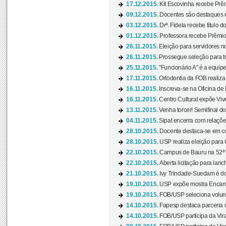
17.12.2015.
Kit Escovinha recebe Prêm
09.12.2015.
Docentes são destaques e
03.12.2015.
Drª. Fidela recebe título 
01.12.2015.
Professora recebe Prêmio 
26.11.2015.
Eleição para servidores no
26.11.2015.
Prossegue seleção para tr
25.11.2015.
"Funcionário A" é a equip
17.11.2015.
Ortodontia da FOB realiza 
16.11.2015.
Inscreva-se na Oficina de
16.11.2015.
Centro Cultural expõe Vive
13.11.2015.
Venha torcer! Semifinal 
04.11.2015.
Sipat encerra com relações
28.10.2015.
Docente destaca-se em con
28.10.2015.
USP realiza eleição para C
22.10.2015.
Campus de Bauru na 52ª V
22.10.2015.
Aberta licitação para lan
21.10.2015.
Ivy Trindade-Suedam é do
19.10.2015.
USP expõe mostra Encanto
19.10.2015.
FOB/USP seleciona volunt
14.10.2015.
Fapesp destaca parceria
14.10.2015.
FOB/USP participa da Virad