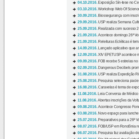
04.10.2016.
Exposição Sín-tese no Cen
03.10.2016.
Workshop Web Of Science
30.09.2016.
Biossegurança com inscriç
29.09.2016.
USP realiza Semana Cultur
25.09.2016.
Realizada com sucesso 26
21.09.2016.
Acontece domingo 26ª Vol
21.09.2016.
Releituras Ecléticas é tem
14.09.2016.
Lançado aplicativo que a
12.09.2016.
XIV EPETUSP acontece n
09.09.2016.
FOB recebe 5 estrelas no r
02.09.2016.
Dangerous Decibels promo
31.08.2016.
USP realiza Expedição Ri
25.08.2016.
Pesquisa seleciona pacie
16.08.2016.
Caravelas é tema de expo
11.08.2016.
Leia Conversa de Médico e 
11.08.2016.
Abertas inscrições da Vol
09.08.2016.
Acontece Congresso Fonoa
03.08.2016.
Novo espaço para lanche 
25.07.2016.
Preparativos para a 26ª V
08.07.2016.
FOB/USP em Rondônia real
06.07.2016.
Pesquisa faz avaliação de