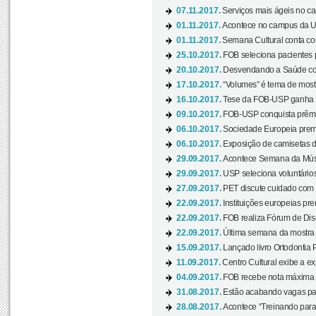
07.11.2017.
Serviços mais ágeis no c
01.11.2017.
Acontece no campus da US
01.11.2017.
Semana Cultural conta co
25.10.2017.
FOB seleciona pacientes p
20.10.2017.
Desvendando a Saúde com
17.10.2017.
“Volumes” é tema de mostr
16.10.2017.
Tese da FOB-USP ganha 
09.10.2017.
FOB-USP conquista prêmio
06.10.2017.
Sociedade Europeia premi
06.10.2017.
Exposição de camisetas d
29.09.2017.
Acontece Semana da Músi
29.09.2017.
USP seleciona voluntários
27.09.2017.
PET discute cuidado com p
22.09.2017.
Instituições europeias pre
22.09.2017.
FOB realiza Fórum de Dis
22.09.2017.
Última semana da mostra “
15.09.2017.
Lançado livro Ortodontia 
11.09.2017.
Centro Cultural exibe a ex
04.09.2017.
FOB recebe nota máxima d
31.08.2017.
Estão acabando vagas par
28.08.2017.
Acontece “Treinando para 