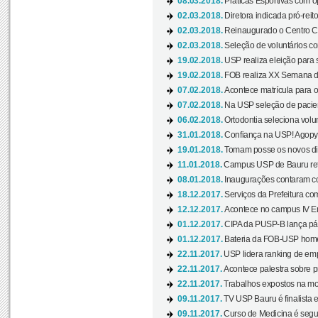
08.03.2018.
Práticas Esportivas com o
02.03.2018.
Diretora indicada pró-reito
02.03.2018.
Reinaugurado o Centro Cu
02.03.2018.
Seleção de voluntários co
19.02.2018.
USP realiza eleição para 
19.02.2018.
FOB realiza XX Semana d
07.02.2018.
Acontece matrícula para o
07.02.2018.
Na USP seleção de pacie
06.02.2018.
Ortodontia seleciona volun
31.01.2018.
Confiança na USP! Agopya
19.01.2018.
Tomam posse os novos dir
11.01.2018.
Campus USP de Bauru reto
08.01.2018.
Inaugurações contaram com
18.12.2017.
Serviços da Prefeitura com
12.12.2017.
Acontece no campus IV En
01.12.2017.
CIPA da PUSP-B lança pág
01.12.2017.
Bateria da FOB-USP homen
22.11.2017.
USP lidera ranking de emp
22.11.2017.
Acontece palestra sobre p
22.11.2017.
Trabalhos expostos na mos
09.11.2017.
TV USP Bauru é finalista em
09.11.2017.
Curso de Medicina é segun