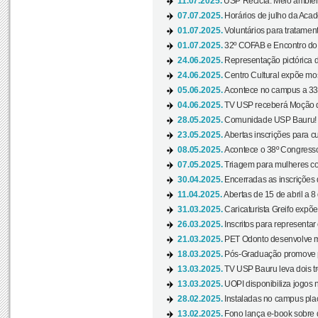
11.07.2025.
USP Recicla: Meio ambient
07.07.2025.
Horários de julho da Acad
01.07.2025.
Voluntários para tratament
01.07.2025.
32º COFAB e Encontro do
24.06.2025.
Representação pictórica d
24.06.2025.
Centro Cultural expõe most
05.06.2025.
Acontece no campus a 33ª
04.06.2025.
TV USP receberá Moção d
28.05.2025.
Comunidade USP Bauru! Ve
23.05.2025.
Abertas inscrições para 
08.05.2025.
Acontece o 38º Congresso
07.05.2025.
Triagem para mulheres com
30.04.2025.
Encerradas as inscrições 
11.04.2025.
Abertas de 15 de abril a 8
31.03.2025.
Caricaturista Greifo expõ
26.03.2025.
Inscritos para representa
21.03.2025.
PET Odonto desenvolve ma
18.03.2025.
Pós-Graduação promove pal
13.03.2025.
TV USP Bauru leva dois tr
13.03.2025.
UOPI disponibiliza jogos 
28.02.2025.
Instaladas no campus pla
13.02.2025.
Fono lança e-book sobre de