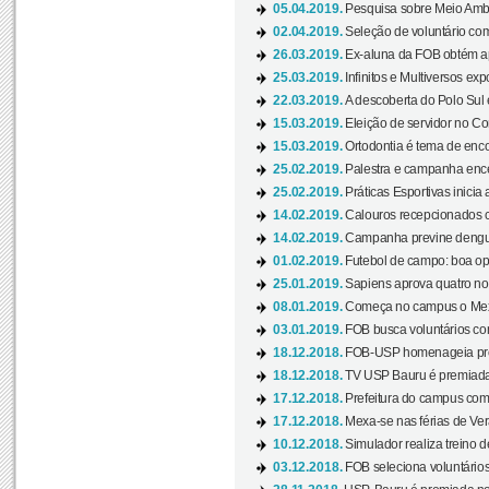
05.04.2019.
Pesquisa sobre Meio Ambi
02.04.2019.
Seleção de voluntário com
26.03.2019.
Ex-aluna da FOB obtém a
25.03.2019.
Infinitos e Multiversos ex
22.03.2019.
A descoberta do Polo Sul
15.03.2019.
Eleição de servidor no Co
15.03.2019.
Ortodontia é tema de encon
25.02.2019.
Palestra e campanha ence
25.02.2019.
Práticas Esportivas inicia 
14.02.2019.
Calouros recepcionados 
14.02.2019.
Campanha previne dengue
01.02.2019.
Futebol de campo: boa opçã
25.01.2019.
Sapiens aprova quatro no v
08.01.2019.
Começa no campus o Mexa
03.01.2019.
FOB busca voluntários com
18.12.2018.
FOB-USP homenageia prof
18.12.2018.
TV USP Bauru é premiada 
17.12.2018.
Prefeitura do campus com h
17.12.2018.
Mexa-se nas férias de Ver
10.12.2018.
Simulador realiza treino d
03.12.2018.
FOB seleciona voluntário