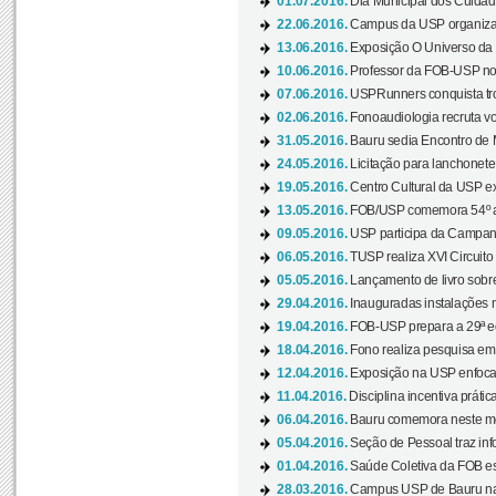
01.07.2016.
Dia Municipal dos Cuidado
22.06.2016.
Campus da USP organiza "
13.06.2016.
Exposição O Universo da C
10.06.2016.
Professor da FOB-USP no
07.06.2016.
USPRunners conquista tro
02.06.2016.
Fonoaudiologia recruta vo
31.05.2016.
Bauru sedia Encontro de M
24.05.2016.
Licitação para lanchonet
19.05.2016.
Centro Cultural da USP ex
13.05.2016.
FOB/USP comemora 54º an
09.05.2016.
USP participa da Campanh
06.05.2016.
TUSP realiza XVI Circuito
05.05.2016.
Lançamento de livro sobr
29.04.2016.
Inauguradas instalações 
19.04.2016.
FOB-USP prepara a 29ª e
18.04.2016.
Fono realiza pesquisa em m
12.04.2016.
Exposição na USP enfoca u
11.04.2016.
Disciplina incentiva prática
06.04.2016.
Bauru comemora neste mês
05.04.2016.
Seção de Pessoal traz info
01.04.2016.
Saúde Coletiva da FOB es
28.03.2016.
Campus USP de Bauru na l