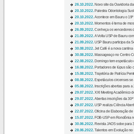
26.10.2022.
Novo site da Ouvidoria d
20.10.2022.
Palestra Odontologia Suste
20.10.2022.
Acontece em Bauru o 19º C
20.10.2022.
Momentos é tema de mostra
26.09.2022.
Conheça os vencedores da
21.09.2022.
A Volta USP de Bauru com
21.09.2022.
USP Bauru participa da S
30.08.2022.
Jet Café é a nova cantina
30.08.2022.
Massageaço no Centro Cul
22.08.2022.
Domingo tem espetáculo d
16.08.2022.
Portadores de lúpus são c
15.08.2022.
Trajetória de Patrícia Pen
08.08.2022.
Espetáculos circenses se
05.08.2022.
Inscrições abertas para a 
29.07.2022.
XXI Meeting Acadêmico do
29.07.2022.
Abertas inscrições da 30ª
29.07.2022.
USP realiza Ciência Abert
22.07.2022.
Oficina de Elaboração de 
15.07.2022.
FOB-USP em Rondônia rea
30.06.2022.
Revista JAOS sobe para 3
28.06.2022.
Talentos em Evolução no C