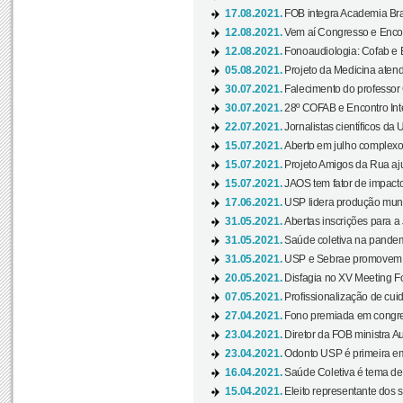
17.08.2021.
FOB integra Academia Bras
12.08.2021.
Vem aí Congresso e Encont
12.08.2021.
Fonoaudiologia: Cofab e E
05.08.2021.
Projeto da Medicina atend
30.07.2021.
Falecimento do professor
30.07.2021.
28º COFAB e Encontro Inte
22.07.2021.
Jornalistas científicos d
15.07.2021.
Aberto em julho complexo
15.07.2021.
Projeto Amigos da Rua aj
15.07.2021.
JAOS tem fator de impact
17.06.2021.
USP lidera produção mund
31.05.2021.
Abertas inscrições para a
31.05.2021.
Saúde coletiva na pandemi
31.05.2021.
USP e Sebrae promovem 
20.05.2021.
Disfagia no XV Meeting F
07.05.2021.
Profissionalização de cuid
27.04.2021.
Fono premiada em congress
23.04.2021.
Diretor da FOB ministra A
23.04.2021.
Odonto USP é primeira em
16.04.2021.
Saúde Coletiva é tema de
15.04.2021.
Eleito representante dos s