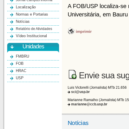
Jornal Campus Informa
A FOB/USP localiza-se n
Localização
Universitária, em Bauru
Normas e Portarias
Notícias
Relatório de Atividades
imprimir
Vídeo Institucional
Unidades
FMBRU
FOB
HRAC
Envie sua sug
USP
Luis Victorelli (Jornalista) MTb 21.656
sci@usp.br
Marianne Ramalho (Jornalista) MTb 1
marianne@ccb.usp.br
Notícias