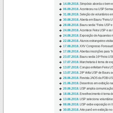
14.09.2018.
Simpósio aborda o bem-es
06.09.2018.
Aconteceu na USP Semana 
31.08.2018.
Seleção de voluntários em
30.08.2018.
Aberta em Bauru “Feira US
28.08.2018.
Bauru sedia “Feira USP e as
24.08.2018.
Acontece Feira USP e as Pr
24.08.2018.
Exposição de Aquarelas na
22.08.2018.
Alunos estrangeiros visit
17.08.2018.
XXV Congresso Fonoaudio
17.08.2018.
Abertas inscrições para “In
23.07.2018.
Bauru sedia 16ª Feira USP 
17.07.2018.
Marchetaria é tema de ex
13.07.2018.
Corujas enfeitam Feira USP
13.07.2018.
28ª Volta USP de Bauru a
28.06.2018.
Revista JAOS da FOB-USP
21.06.2018.
Desenhos em exibição na 
20.06.2018.
USP amplia comunicação 
18.06.2018.
Envelhecimento é tema de
13.06.2018.
USP seleciona voluntárias 
08.06.2018.
USP exibe exposição in l t
30.05.2018.
Arte panô em exibição no C