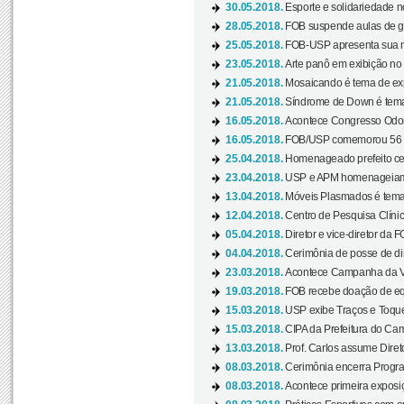
30.05.2018.
Esporte e solidariedade 
28.05.2018.
FOB suspende aulas de gr
25.05.2018.
FOB-USP apresenta sua no
23.05.2018.
Arte panô em exibição no C
21.05.2018.
Mosaicando é tema de ex
21.05.2018.
Síndrome de Down é tema
16.05.2018.
Acontece Congresso Odont
16.05.2018.
FOB/USP comemorou 56 a
25.04.2018.
Homenageado prefeito ces
23.04.2018.
USP e APM homenageiam D
13.04.2018.
Móveis Plasmados é tema 
12.04.2018.
Centro de Pesquisa Clíni
05.04.2018.
Diretor e vice-diretor da 
04.04.2018.
Cerimônia de posse de dir
23.03.2018.
Acontece Campanha da V
19.03.2018.
FOB recebe doação de eq
15.03.2018.
USP exibe Traços e Toques
15.03.2018.
CIPA da Prefeitura do Camp
13.03.2018.
Prof. Carlos assume Diret
08.03.2018.
Cerimônia encerra Progra
08.03.2018.
Acontece primeira exposiçã