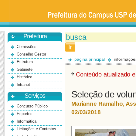
Prefeitura
da
Universidade
de
São
Paulo
-
Bauru
Prefeitura
Comissões
Conselho Gestor
página principal
informaçõe
Estrutura
Gabinete
Conteúdo atualizado
Histórico
Intranet
Seleção de volu
Serviços
Marianne Ramalho, As
Concurso Público
02/03/2018
Esportes
Informática
Licitações e Contratos