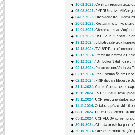
10.02.2025.
Confira a programação d
05.02.2025.
FMBRU realiza VII Congr
04.02.2025.
Obesidade II ou III com i
20.01.2025.
Restaurante Universitário
14.01.2025.
Câmara aprova Moção de 
10.01.2025.
USP Bauru: Confira Calend
19.12.2024.
Biblioteca divulga horári
13.12.2024.
TV USP Bauru é campeã em 
13.12.2024.
Prefeitura informa o funci
10.12.2024.
"Símbolos Natalinos e um N
02.12.2024.
Pessoas com Afasia via Te
02.12.2024.
Pós-Graduação em Odonto
02.12.2024.
PRIP divulga Mapa de Saú
21.11.2024.
Centro Cultural exibe expo
19.11.2024.
TV USP Bauru tem 8 produçõ
13.11.2024.
UOPI pesquisa dados sobre
11.11.2024.
Cefaleia após covid-19 em
08.11.2024.
Em visita ao campus reitor
05.11.2024.
CORALUSP comemora os 8
30.10.2024.
Ciência brasileira ganha 
30.10.2024.
Obesos com inflamação ge