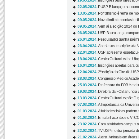
29.05.2024.
Inscrições para Mestrado
22.05.2024.
PUSP-B lança jornal come
13.05.2024.
Pontilhismo é tema de most
09.05.2024.
Novo limite de contas ins
09.05.2024.
Vem aí a edição 2024 do 
06.05.2024.
USP Bauru lança campanha
26.04.2024.
Pesquisador ganha prêmio 
26.04.2024.
Abertas as inscrições da 
22.04.2024.
USP apresenta espetáculo
18.04.2024.
Centro Cultural exibe Utop
16.04.2024.
Inscrições abertas para 
12.04.2024.
2ª edição do Circuito USP
28.03.2024.
Congresso Médico Acadêm
25.03.2024.
Professora da FOB é eleita
19.03.2024.
Diretora da FOB anuncia 
13.03.2024.
Centro Cultural expõe Fug
07.03.2024.
A Importância da Universi
01.03.2024.
Atividades físicas podem 
01.03.2024.
Em abril acontece o VI C
23.02.2024.
Com atividades campus re
22.02.2024.
TV USP mostra jornada de
21.02.2024.
Alerta: Animais em áreas 