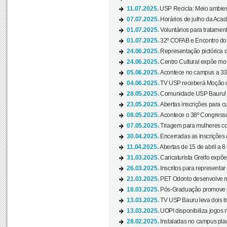
11.07.2025.
USP Recicla: Meio ambient
07.07.2025.
Horários de julho da Acad
01.07.2025.
Voluntários para tratament
01.07.2025.
32º COFAB e Encontro do
24.06.2025.
Representação pictórica d
24.06.2025.
Centro Cultural expõe most
05.06.2025.
Acontece no campus a 33ª
04.06.2025.
TV USP receberá Moção d
28.05.2025.
Comunidade USP Bauru! Ve
23.05.2025.
Abertas inscrições para 
08.05.2025.
Acontece o 38º Congresso
07.05.2025.
Triagem para mulheres com
30.04.2025.
Encerradas as inscrições 
11.04.2025.
Abertas de 15 de abril a 8
31.03.2025.
Caricaturista Greifo expõ
26.03.2025.
Inscritos para representa
21.03.2025.
PET Odonto desenvolve ma
18.03.2025.
Pós-Graduação promove pal
13.03.2025.
TV USP Bauru leva dois tr
13.03.2025.
UOPI disponibiliza jogos 
28.02.2025.
Instaladas no campus pla