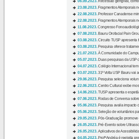
06.09.2023.
Recessão gengival, como re
23.08.2023.
Fragmentos Atemporais no
22.08.2023.
Professor Canadense minis
22.08.2023.
Fragmentos Atemporais no
11.08.2023.
Congresso Fonoaudiológic
07.08.2023.
Bauru Orofacial Pain Grou
03.08.2023.
Circuito TUSP apresenta t
03.08.2023.
Pesquisa oferece tratamen
21.07.2023.
À Comunidade do Campus
05.07.2023.
Duas pesquisas da USP co
04.07.2023.
Colégio Internacional tem
03.07.2023.
31ª Volta USP Bauru vai a
29.06.2023.
Pesquisa seleciona volunt
22.06.2023.
Centro Cultural exibe mo
14.06.2023.
TUSP apresenta o espetác
07.06.2023.
Rodas de Conversa sobre
05.06.2023.
Pesquisa avalia impacto d
05.06.2023.
Seleção de voluntários pa
29.05.2023.
Pós-Graduação promove ev
26.05.2023.
Pré-Evento sobre Ultrasso
26.05.2023.
Aplicativos de Acessibilida
04.05.2023.
Profª Andréa é reeleita pr