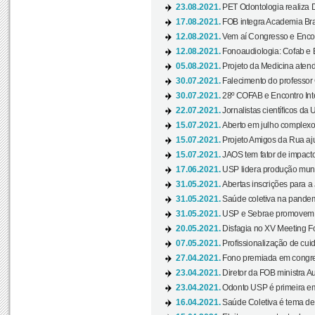
23.08.2021.
PET Odontologia realiza 
17.08.2021.
FOB integra Academia Bras
12.08.2021.
Vem aí Congresso e Encont
12.08.2021.
Fonoaudiologia: Cofab e E
05.08.2021.
Projeto da Medicina atend
30.07.2021.
Falecimento do professor
30.07.2021.
28º COFAB e Encontro Inte
22.07.2021.
Jornalistas científicos d
15.07.2021.
Aberto em julho complexo
15.07.2021.
Projeto Amigos da Rua aj
15.07.2021.
JAOS tem fator de impact
17.06.2021.
USP lidera produção mund
31.05.2021.
Abertas inscrições para a
31.05.2021.
Saúde coletiva na pandemi
31.05.2021.
USP e Sebrae promovem 
20.05.2021.
Disfagia no XV Meeting F
07.05.2021.
Profissionalização de cuid
27.04.2021.
Fono premiada em congress
23.04.2021.
Diretor da FOB ministra A
23.04.2021.
Odonto USP é primeira em
16.04.2021.
Saúde Coletiva é tema de