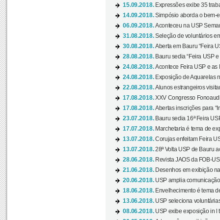
15.09.2018.
Expressões exibe 35 traba
14.09.2018.
Simpósio aborda o bem-es
06.09.2018.
Aconteceu na USP Semana 
31.08.2018.
Seleção de voluntários em
30.08.2018.
Aberta em Bauru “Feira US
28.08.2018.
Bauru sedia “Feira USP e as
24.08.2018.
Acontece Feira USP e as Pr
24.08.2018.
Exposição de Aquarelas na
22.08.2018.
Alunos estrangeiros visit
17.08.2018.
XXV Congresso Fonoaudio
17.08.2018.
Abertas inscrições para “In
23.07.2018.
Bauru sedia 16ª Feira USP 
17.07.2018.
Marchetaria é tema de ex
13.07.2018.
Corujas enfeitam Feira USP
13.07.2018.
28ª Volta USP de Bauru a
28.06.2018.
Revista JAOS da FOB-USP
21.06.2018.
Desenhos em exibição na 
20.06.2018.
USP amplia comunicação 
18.06.2018.
Envelhecimento é tema de
13.06.2018.
USP seleciona voluntárias 
08.06.2018.
USP exibe exposição in l t