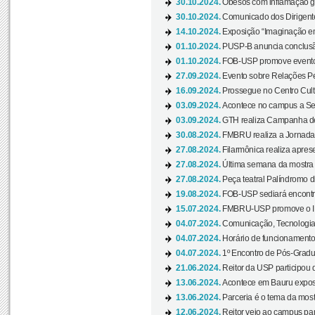
30.10.2024.
Obesos com inflamação ge
30.10.2024.
Comunicado dos Dirigente
14.10.2024.
Exposição “Imaginação em
01.10.2024.
PUSP-B anuncia conclus
01.10.2024.
FOB-USP promove evento O
27.09.2024.
Evento sobre Relações Pe
16.09.2024.
Prossegue no Centro Cultu
03.09.2024.
Acontece no campus a Sem
03.09.2024.
GTH realiza Campanha de D
30.08.2024.
FMBRU realiza a Jornada 
27.08.2024.
Filarmônica realiza apres
27.08.2024.
Última semana da mostra Aq
27.08.2024.
Peça teatral Palíndromo di
19.08.2024.
FOB-USP sediará encontro
15.07.2024.
FMBRU-USP promove o II 
04.07.2024.
Comunicação, Tecnologia
04.07.2024.
Horário de funcionamento
04.07.2024.
1º Encontro de Pós-Gradu
21.06.2024.
Reitor da USP participou 
13.06.2024.
Acontece em Bauru exposi
13.06.2024.
Parceria é o tema da mostr
12.06.2024.
Reitor veio ao campus para