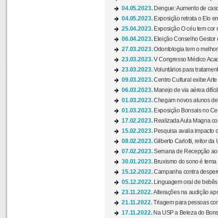
04.05.2023.
Dengue: Aumento de casos
04.05.2023.
Exposição retrata o Elo ent
25.04.2023.
Exposição O céu tem cor 
06.04.2023.
Eleição Conselho Gestor
27.03.2023.
Odontologia tem o melho
23.03.2023.
V Congresso Médico Acad
23.03.2023.
Voluntários para tratamento
09.03.2023.
Centro Cultural exibe Arte
06.03.2023.
Manejo de via aérea difíci
01.03.2023.
Chegam novos alunos de O
01.03.2023.
Exposição Bonsais no Cent
17.02.2023.
Realizada Aula Magna com 
15.02.2023.
Pesquisa avalia impacto d
08.02.2023.
Gilberto Carlotti, reitor d
07.02.2023.
Semana de Recepção aos
30.01.2023.
Bruxismo do sono é tema d
15.12.2022.
Campanha contra desperdí
05.12.2022.
Linguagem oral de bebês 
23.11.2022.
Alterações na audição apó
21.11.2022.
Triagem para pessoas com 
17.11.2022.
Na USP a Beleza do Bonsai