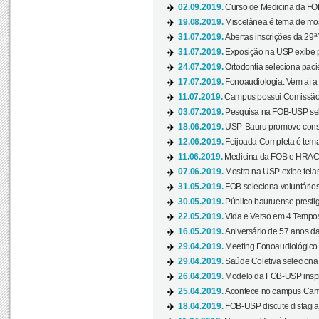
02.09.2019.
Curso de Medicina da FOB
19.08.2019.
Miscelânea é tema de mos
31.07.2019.
Abertas inscrições da 29ª
31.07.2019.
Exposição na USP exibe pa
24.07.2019.
Ortodontia seleciona pacie
17.07.2019.
Fonoaudiologia: Vem aí a 
11.07.2019.
Campus possui Comissão 
03.07.2019.
Pesquisa na FOB-USP sele
18.06.2019.
USP-Bauru promove consci
12.06.2019.
Feijoada Completa é tema
11.06.2019.
Medicina da FOB e HRAC 
07.06.2019.
Mostra na USP exibe telas 
31.05.2019.
FOB seleciona voluntário
30.05.2019.
Público bauruense prestig
22.05.2019.
Vida e Verso em 4 Tempos
16.05.2019.
Aniversário de 57 anos d
29.04.2019.
Meeting Fonoaudiológico d
29.04.2019.
Saúde Coletiva seleciona 
26.04.2019.
Modelo da FOB-USP inspir
25.04.2019.
Acontece no campus Cam
18.04.2019.
FOB-USP discute disfagia 