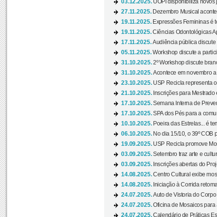
03.12.2025.
UOPI disponibiliza novos 
27.11.2025.
Dezembro Musical acontec
19.11.2025.
Expressões Femininas é te
19.11.2025.
Ciências Odontológicas Ap
17.11.2025.
Audiência pública discute
05.11.2025.
Workshop discute a partic
31.10.2025.
2º Workshop discute branq
31.10.2025.
Acontece em novembro a 
23.10.2025.
USP Recicla representa 
21.10.2025.
Inscrições para Mestrado
17.10.2025.
Semana Interna de Preven
17.10.2025.
SPA dos Pés para a comuni
10.10.2025.
Poeira das Estrelas... é t
06.10.2025.
No dia 15/10, o 39º COB 
19.09.2025.
USP Recicla promove Most
03.09.2025.
Setembro traz arte e cultu
03.09.2025.
Inscrições abertas do Pro
14.08.2025.
Centro Cultural exibe mos
14.08.2025.
Iniciação à Corrida retoma 
24.07.2025.
Auto de Vistoria do Corpo
24.07.2025.
Oficina de Mosaicos para 
24.07.2025.
Calendário de Práticas Esp