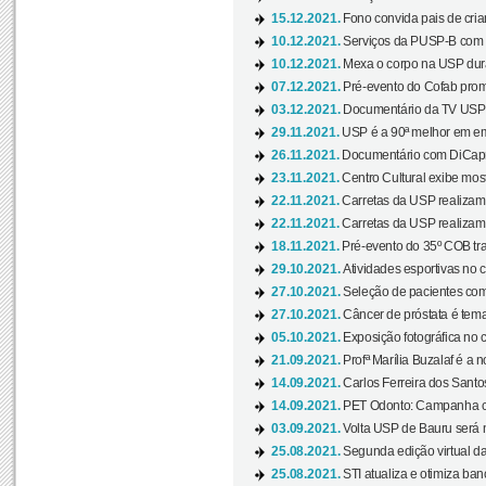
15.12.2021.
Fono convida pais de cria
10.12.2021.
Serviços da PUSP-B com in
10.12.2021.
Mexa o corpo na USP duran
07.12.2021.
Pré-evento do Cofab prom
03.12.2021.
Documentário da TV USP 
29.11.2021.
USP é a 90ª melhor em em
26.11.2021.
Documentário com DiCaprio
23.11.2021.
Centro Cultural exibe most
22.11.2021.
Carretas da USP realizam
22.11.2021.
Carretas da USP realizam
18.11.2021.
Pré-evento do 35º COB tra
29.10.2021.
Atividades esportivas no 
27.10.2021.
Seleção de pacientes com
27.10.2021.
Câncer de próstata é tema
05.10.2021.
Exposição fotográfica no
21.09.2021.
Profª Marília Buzalaf é a no
14.09.2021.
Carlos Ferreira dos Santo
14.09.2021.
PET Odonto: Campanha c
03.09.2021.
Volta USP de Bauru será n
25.08.2021.
Segunda edição virtual da 
25.08.2021.
STI atualiza e otimiza ba