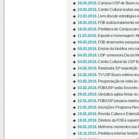
28.03.2016.
Campus USP de Bauru na l
24.03.2016.
Centro Cultural realiza ex
23.03.2016.
Livro discute estratégias e
18.03.2016.
FOB realiza tratamento res
18.03.2016.
Prefeitura do Campus pro
11.03.2016.
Esporte e homenagem: Mul
09.03.2016.
FOB desenvolve pesquisa 
09.03.2016.
Ensino da bioética nos cu
04.03.2016.
USP comemora Dia da Mulh
04.03.2016.
Centro Cultural da USP Bau
24.02.2016.
Realizada 32ª expedição
22.02.2016.
TV USP Bauru estreia nov
03.02.2016.
Programação de volta às 
03.02.2016.
FOB/USP sedia Encontro de
29.01.2016.
Ginástica agitou férias no
22.01.2016.
FOB/USP prepara matrícula
21.01.2016.
Inscrições: Programa Rev
19.01.2016.
Revista Cultura e Extensão
18.01.2016.
Diretora da FOB é superi
06.01.2016.
Melhores momentos das f
18.12.2015.
Prefeitura informa horário 