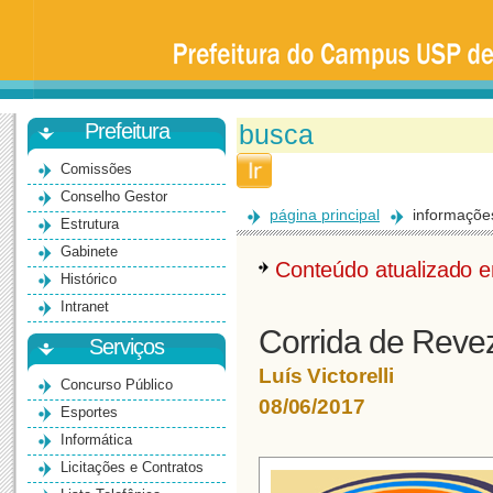
Prefeitura
da
Universidade
de
São
Paulo
-
Bauru
Prefeitura
Comissões
Conselho Gestor
página principal
informaçõe
Estrutura
Gabinete
Conteúdo atualizado
Histórico
Intranet
Corrida de Rev
Serviços
Luís Victorelli
Concurso Público
08/06/2017
Esportes
Informática
Licitações e Contratos