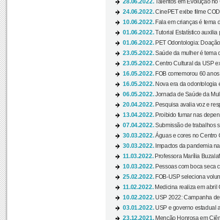
28.06.2022.
Talentos em Evolução no C
24.06.2022.
CinePET exibe filme CODA 
10.06.2022.
Fala em crianças é tema d
01.06.2022.
Tutorial Estatístico auxilia
01.06.2022.
PET Odontologia: Doação
23.05.2022.
Saúde da mulher é tema d
23.05.2022.
Centro Cultural da USP ex
16.05.2022.
FOB comemorou 60 anos c
16.05.2022.
Nova era da odontologia é
06.05.2022.
Jornada de Saúde da Mulhe
20.04.2022.
Pesquisa avalia voz e res
13.04.2022.
Proibido fumar nas depen
07.04.2022.
Submissão de trabalhos s
30.03.2022.
Águas e cores no Centro C
30.03.2022.
Impactos da pandemia na 
11.03.2022.
Professora Marília Buzalaf
10.03.2022.
Pessoas com boca seca co
25.02.2022.
FOB-USP seleciona voluntá
11.02.2022.
Medicina realiza em abril
10.02.2022.
USP 2022: Campanha de 
03.01.2022.
USP e governo estadual a
23.12.2021.
Menção Honrosa em Ciênc