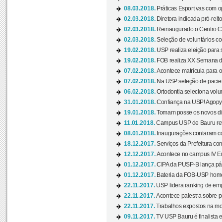
08.03.2018.
Práticas Esportivas com o
02.03.2018.
Diretora indicada pró-reito
02.03.2018.
Reinaugurado o Centro Cu
02.03.2018.
Seleção de voluntários co
19.02.2018.
USP realiza eleição para 
19.02.2018.
FOB realiza XX Semana d
07.02.2018.
Acontece matrícula para o
07.02.2018.
Na USP seleção de pacie
06.02.2018.
Ortodontia seleciona volun
31.01.2018.
Confiança na USP! Agopya
19.01.2018.
Tomam posse os novos dir
11.01.2018.
Campus USP de Bauru reto
08.01.2018.
Inaugurações contaram com
18.12.2017.
Serviços da Prefeitura com
12.12.2017.
Acontece no campus IV En
01.12.2017.
CIPA da PUSP-B lança pág
01.12.2017.
Bateria da FOB-USP homen
22.11.2017.
USP lidera ranking de emp
22.11.2017.
Acontece palestra sobre p
22.11.2017.
Trabalhos expostos na mos
09.11.2017.
TV USP Bauru é finalista em