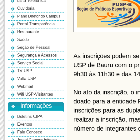
Lista Telefônica
Ouvidoria
Plano Diretor do Campus
Portal Transparência
Restaurante
Saúde
Seção de Pessoal
As inscrições podem se
Segurança e Acessos
Serviço Social
USP de Bauru com o pro
TV USP
9h30 às 11h30 e das 1
Volta USP
Webmail
No ato da inscrição, o i
Wifi USP-Visitantes
doado para a entidade 
Informações
inscrições para as dup
Boletins CIPA
realizar a inscrição, m
Eventos
número de integrantes 
Fale Conosco