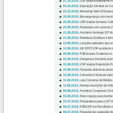
07.10.2016.
USP propõe tratamento ino
04.10.2016.
Exposição Sín-tese no Cen
03.10.2016.
Workshop Web Of Science
30.09.2016.
Biossegurança com inscriç
29.09.2016.
USP realiza Semana Cultur
25.09.2016.
Realizada com sucesso 26
21.09.2016.
Acontece domingo 26ª Vol
21.09.2016.
Releituras Ecléticas é tem
14.09.2016.
Lançado aplicativo que a
12.09.2016.
XIV EPETUSP acontece n
09.09.2016.
FOB recebe 5 estrelas no r
02.09.2016.
Dangerous Decibels promo
31.08.2016.
USP realiza Expedição Ri
25.08.2016.
Pesquisa seleciona pacie
16.08.2016.
Caravelas é tema de expo
11.08.2016.
Leia Conversa de Médico e 
11.08.2016.
Abertas inscrições da Vol
09.08.2016.
Acontece Congresso Fonoa
03.08.2016.
Novo espaço para lanche 
25.07.2016.
Preparativos para a 26ª V
08.07.2016.
FOB/USP em Rondônia real
06.07.2016.
Pesquisa faz avaliação de