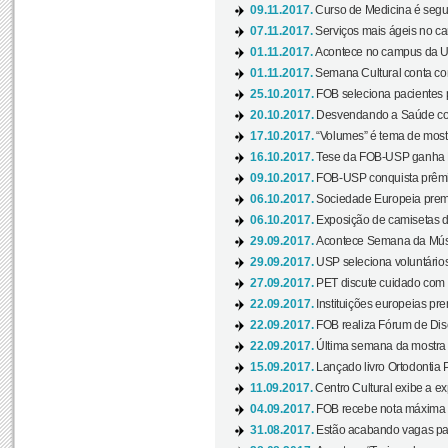
09.11.2017.
Curso de Medicina é segun
07.11.2017.
Serviços mais ágeis no c
01.11.2017.
Acontece no campus da US
01.11.2017.
Semana Cultural conta co
25.10.2017.
FOB seleciona pacientes p
20.10.2017.
Desvendando a Saúde com
17.10.2017.
“Volumes” é tema de mostr
16.10.2017.
Tese da FOB-USP ganha 
09.10.2017.
FOB-USP conquista prêmio
06.10.2017.
Sociedade Europeia premi
06.10.2017.
Exposição de camisetas d
29.09.2017.
Acontece Semana da Músi
29.09.2017.
USP seleciona voluntários
27.09.2017.
PET discute cuidado com p
22.09.2017.
Instituições europeias pre
22.09.2017.
FOB realiza Fórum de Dis
22.09.2017.
Última semana da mostra “
15.09.2017.
Lançado livro Ortodontia 
11.09.2017.
Centro Cultural exibe a ex
04.09.2017.
FOB recebe nota máxima d
31.08.2017.
Estão acabando vagas par