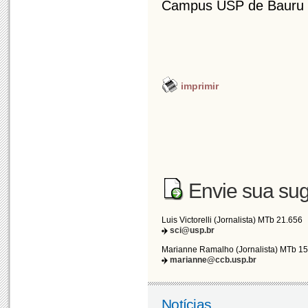
Campus USP de Bauru 
imprimir
Envie sua sug
Luis Victorelli (Jornalista) MTb 21.656
sci@usp.br
Marianne Ramalho (Jornalista) MTb 1
marianne@ccb.usp.br
Notícias