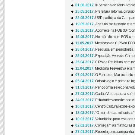
01.06.2017.
III Semana do Meio Ambie
25.05.2017.
Prefeitura reforma ginási
22.05.2017.
USP participa da Campanh
19.05.2017.
Artes na maturidade é tem
16.05.2017.
Acontece na FOB 30º Cong
15.05.2017.
No mês de maio FOB com
11.05.2017.
Membros da CIPA da FOB
28.04.2017.
Pesquisa em periodontia s
25.04.2017.
Exposição Aves do Campu
25.04.2017.
CIPA da Prefeitura com no
11.04.2017.
Medicina Preventiva é tem
07.04.2017.
O Fundo do Mar exposto no
05.04.2017.
Odontologia é primeiro lu
31.03.2017.
Periodontia seleciona volu
27.03.2017.
Cartão Verde para a saúd
24.03.2017.
Estudantes americanos vis
16.03.2017.
Centro Cultural exibe exp
13.03.2017.
“O mundo das mil-coisas” 
10.03.2017.
Voluntários para estudos n
02.02.2017.
Começam as matrículas 
27.01.2017.
Reportagem acompanha e