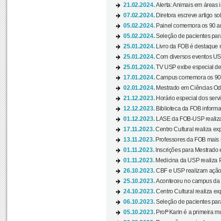
21.02.2024.
Alerta: Animais em áreas 
07.02.2024.
Diretora escreve artigo s
05.02.2024.
Painel comemora os 90 an
05.02.2024.
Seleção de pacientes para
25.01.2024.
Livro da FOB é destaque 
25.01.2024.
Com diversos eventos US
25.01.2024.
TV USP exibe especial de
17.01.2024.
Campus comemora os 90 
02.01.2024.
Mestrado em Ciências Odo
21.12.2023.
Horário especial dos servi
12.12.2023.
Biblioteca da FOB informa
01.12.2023.
LASE da FOB-USP realiza 
17.11.2023.
Centro Cultural realiza ex
13.11.2023.
Professores da FOB mais i
01.11.2023.
Inscrições para Mestrado 
01.11.2023.
Medicina da USP realiza 
26.10.2023.
CBF e USP realizam ação d
25.10.2023.
Aconteceu no campus da 
24.10.2023.
Centro Cultural realiza e
06.10.2023.
Seleção de pacientes para
05.10.2023.
Profª Karin é a primeira m