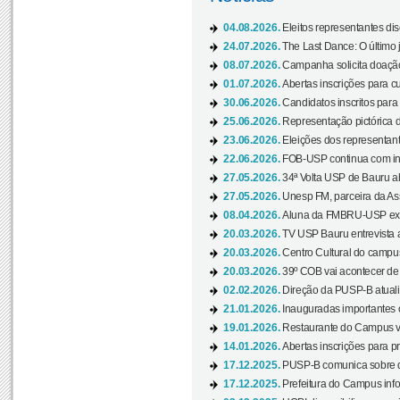
04.08.2026.
Eleitos representantes di
24.07.2026.
The Last Dance: O últim
08.07.2026.
Campanha solicita doação 
01.07.2026.
Abertas inscrições para c
30.06.2026.
Candidatos inscritos para 
25.06.2026.
Representação pictórica da
23.06.2026.
Eleições dos representant
22.06.2026.
FOB-USP continua com ins
27.05.2026.
34ª Volta USP de Bauru a
27.05.2026.
Unesp FM, parceira da As
08.04.2026.
Aluna da FMBRU-USP expõe
20.03.2026.
TV USP Bauru entrevista a
20.03.2026.
Centro Cultural do campus
20.03.2026.
39º COB vai acontecer de 
02.02.2026.
Direção da PUSP-B atualiz
21.01.2026.
Inauguradas importantes
19.01.2026.
Restaurante do Campus vol
14.01.2026.
Abertas inscrições para p
17.12.2025.
PUSP-B comunica sobre de
17.12.2025.
Prefeitura do Campus info