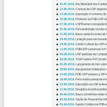
01.07.2016.
Dia Municipal dos Cuidado
22.06.2016.
Campus da USP organiza "
13.06.2016.
Exposição O Universo da C
10.06.2016.
Professor da FOB-USP no
07.06.2016.
USPRunners conquista tro
02.06.2016.
Fonoaudiologia recruta vo
31.05.2016.
Bauru sedia Encontro de M
24.05.2016.
Licitação para lanchonet
19.05.2016.
Centro Cultural da USP ex
13.05.2016.
FOB/USP comemora 54º an
09.05.2016.
USP participa da Campanh
06.05.2016.
TUSP realiza XVI Circuito
05.05.2016.
Lançamento de livro sobr
29.04.2016.
Inauguradas instalações 
19.04.2016.
FOB-USP prepara a 29ª e
18.04.2016.
Fono realiza pesquisa em m
12.04.2016.
Exposição na USP enfoca u
11.04.2016.
Disciplina incentiva prática
06.04.2016.
Bauru comemora neste mês
05.04.2016.
Seção de Pessoal traz info
01.04.2016.
Saúde Coletiva da FOB es