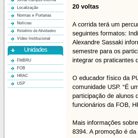
Jornal Campus Informa
20 voltas
Localização
Normas e Portarias
Notícias
A corrida terá um percu
Relatório de Atividades
seguintes formatos: Ind
Vídeo Institucional
Alexandre Sassaki info
Unidades
semestre para os partici
integrar os praticantes
FMBRU
FOB
HRAC
O educador físico da P
USP
comunidade USP. “É um
participação de alunos
funcionários da FOB, H
Mais informações sobre
8394. A promoção é da 