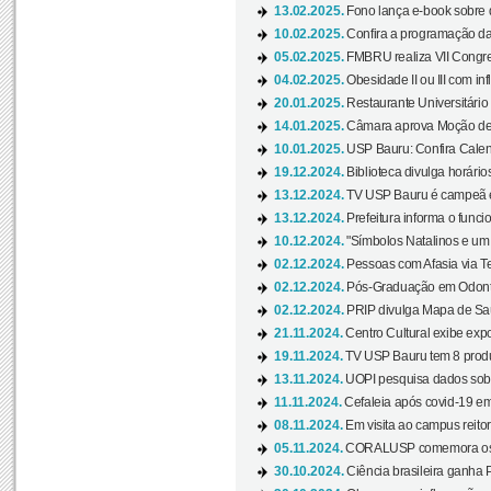
13.02.2025.
Fono lança e-book sobre de
10.02.2025.
Confira a programação d
05.02.2025.
FMBRU realiza VII Congr
04.02.2025.
Obesidade II ou III com i
20.01.2025.
Restaurante Universitário
14.01.2025.
Câmara aprova Moção de 
10.01.2025.
USP Bauru: Confira Calend
19.12.2024.
Biblioteca divulga horári
13.12.2024.
TV USP Bauru é campeã em 
13.12.2024.
Prefeitura informa o funci
10.12.2024.
"Símbolos Natalinos e um N
02.12.2024.
Pessoas com Afasia via Te
02.12.2024.
Pós-Graduação em Odonto
02.12.2024.
PRIP divulga Mapa de Saú
21.11.2024.
Centro Cultural exibe expo
19.11.2024.
TV USP Bauru tem 8 produçõ
13.11.2024.
UOPI pesquisa dados sobre
11.11.2024.
Cefaleia após covid-19 em
08.11.2024.
Em visita ao campus reitor
05.11.2024.
CORALUSP comemora os 8
30.10.2024.
Ciência brasileira ganha 