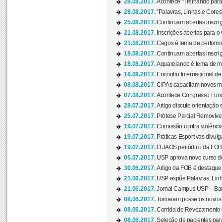
28.08.2017.
Acontece “Treinando para 
28.08.2017.
“Palavras, Linhas e Cores
25.08.2017.
Continuam abertas inscriç
21.08.2017.
Inscrições abertas para o 
21.08.2017.
Cegos é tema de performa
18.08.2017.
Continuam abertas inscriç
18.08.2017.
Aquarelando é tema de mos
18.08.2017.
Encontro Internacional de 
08.08.2017.
CIPAs capacitam novos m
07.08.2017.
Acontece Congresso Fonoa
28.07.2017.
Artigo discute orientação 
25.07.2017.
Prótese Parcial Removível
19.07.2017.
Comissão contra violênci
19.07.2017.
Práticas Esportivas divulg
19.07.2017.
O JAOS periódico da FOB d
05.07.2017.
USP aprova novo curso de
30.06.2017.
Artigo da FOB é destaque e
21.06.2017.
USP expõe Palavras, Linh
21.06.2017.
Jornal Campus USP – Baur
08.06.2017.
Tomaram posse os novos
08.06.2017.
Corrida de Revezamento 
08.06.2017.
Seleção de pacientes para