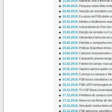
11.04.2019.
Natureza Viva é tema de 
05.04.2019.
Pesquisa sobre Meio Ambi
02.04.2019.
Seleção de voluntário com
26.03.2019.
Ex-aluna da FOB obtém a
25.03.2019.
Infinitos e Multiversos ex
22.03.2019.
A descoberta do Polo Sul
15.03.2019.
Eleição de servidor no Co
15.03.2019.
Ortodontia é tema de encon
25.02.2019.
Palestra e campanha ence
25.02.2019.
Práticas Esportivas inicia 
14.02.2019.
Calouros recepcionados 
14.02.2019.
Campanha previne dengue
01.02.2019.
Futebol de campo: boa opçã
25.01.2019.
Sapiens aprova quatro no v
08.01.2019.
Começa no campus o Mexa
03.01.2019.
FOB busca voluntários com
18.12.2018.
FOB-USP homenageia prof
18.12.2018.
TV USP Bauru é premiada 
17.12.2018.
Prefeitura do campus com h
17.12.2018.
Mexa-se nas férias de Ver
10.12.2018.
Simulador realiza treino d
03.12.2018.
FOB seleciona voluntário