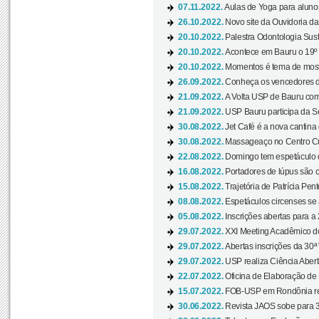
07.11.2022.
Aulas de Yoga para aluno
26.10.2022.
Novo site da Ouvidoria d
20.10.2022.
Palestra Odontologia Suste
20.10.2022.
Acontece em Bauru o 19º C
20.10.2022.
Momentos é tema de mostra
26.09.2022.
Conheça os vencedores da
21.09.2022.
A Volta USP de Bauru com
21.09.2022.
USP Bauru participa da S
30.08.2022.
Jet Café é a nova cantina
30.08.2022.
Massageaço no Centro Cul
22.08.2022.
Domingo tem espetáculo d
16.08.2022.
Portadores de lúpus são c
15.08.2022.
Trajetória de Patrícia Pen
08.08.2022.
Espetáculos circenses se
05.08.2022.
Inscrições abertas para a 
29.07.2022.
XXI Meeting Acadêmico do
29.07.2022.
Abertas inscrições da 30ª
29.07.2022.
USP realiza Ciência Abert
22.07.2022.
Oficina de Elaboração de 
15.07.2022.
FOB-USP em Rondônia rea
30.06.2022.
Revista JAOS sobe para 3