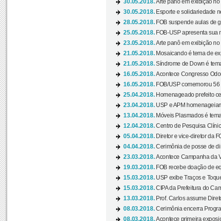
30.05.2018.
Arte panô em exibição no C
30.05.2018.
Esporte e solidariedade 
28.05.2018.
FOB suspende aulas de gr
25.05.2018.
FOB-USP apresenta sua no
23.05.2018.
Arte panô em exibição no C
21.05.2018.
Mosaicando é tema de ex
21.05.2018.
Síndrome de Down é tema
16.05.2018.
Acontece Congresso Odont
16.05.2018.
FOB/USP comemorou 56 a
25.04.2018.
Homenageado prefeito ces
23.04.2018.
USP e APM homenageiam D
13.04.2018.
Móveis Plasmados é tema 
12.04.2018.
Centro de Pesquisa Clíni
05.04.2018.
Diretor e vice-diretor da 
04.04.2018.
Cerimônia de posse de dir
23.03.2018.
Acontece Campanha da V
19.03.2018.
FOB recebe doação de eq
15.03.2018.
USP exibe Traços e Toques
15.03.2018.
CIPA da Prefeitura do Camp
13.03.2018.
Prof. Carlos assume Diret
08.03.2018.
Cerimônia encerra Progra
08.03.2018.
Acontece primeira exposiçã