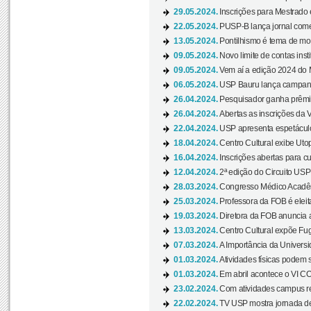
29.05.2024.
Inscrições para Mestrado
22.05.2024.
PUSP-B lança jornal come
13.05.2024.
Pontilhismo é tema de most
09.05.2024.
Novo limite de contas ins
09.05.2024.
Vem aí a edição 2024 do 
06.05.2024.
USP Bauru lança campanha
26.04.2024.
Pesquisador ganha prêmio 
26.04.2024.
Abertas as inscrições da 
22.04.2024.
USP apresenta espetáculo
18.04.2024.
Centro Cultural exibe Utop
16.04.2024.
Inscrições abertas para 
12.04.2024.
2ª edição do Circuito USP
28.03.2024.
Congresso Médico Acadêm
25.03.2024.
Professora da FOB é eleita
19.03.2024.
Diretora da FOB anuncia 
13.03.2024.
Centro Cultural expõe Fug
07.03.2024.
A Importância da Universi
01.03.2024.
Atividades físicas podem 
01.03.2024.
Em abril acontece o VI C
23.02.2024.
Com atividades campus re
22.02.2024.
TV USP mostra jornada de