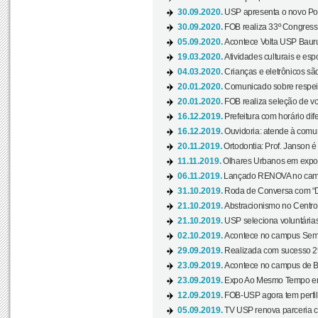
30.09.2020.
USP apresenta o novo Port
30.09.2020.
FOB realiza 33º Congresso
05.09.2020.
Acontece Volta USP Bauru 
19.03.2020.
Atividades culturais e esp
04.03.2020.
Crianças e eletrônicos sã
20.01.2020.
Comunicado sobre respeit
20.01.2020.
FOB realiza seleção de vol
16.12.2019.
Prefeitura com horário dife
16.12.2019.
Ouvidoria: atende à comu
20.11.2019.
Ortodontia: Prof. Janson é
11.11.2019.
Olhares Urbanos em exposi
06.11.2019.
Lançado RENOVA no camp
31.10.2019.
Roda de Conversa com “Di
21.10.2019.
Abstracionismo no Centro 
21.10.2019.
USP seleciona voluntária
02.10.2019.
Acontece no campus Seman
29.09.2019.
Realizada com sucesso 29
23.09.2019.
Acontece no campus de Ba
23.09.2019.
Expo Ao Mesmo Tempo em 
12.09.2019.
FOB-USP agora tem perfil 
05.09.2019.
TV USP renova parceria c