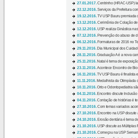
27.01.2017.
Centrinho (HRAC-USP) lanç
22.12.2016.
Serviços da Prefeitura com
19.12.2016.
TV USP Bauru premiada c
13.12.2016.
Cerimônia de Colação de
12.12.2016.
USP realiza Ginástica nas
07.12.2016.
Prevenção do abuso de dr
06.12.2016.
Formaturas de 2016 no Te
29.11.2016.
Dia Municipal dos Cuidado
28.11.2016.
Graduação A é a nova cam
25.11.2016.
Natal é tema de exposição 
23.11.2016.
Acontece Encontro de Bios
16.11.2016.
TV USP Bauru é finalista em
11.11.2016.
Medalhista da Olimpíada 
10.11.2016.
Orto e Odontopediatria sã
04.11.2016.
Encontro discute Inclusão
04.11.2016.
Contação de histórias é te
27.10.2016.
Com temas variados acont
27.10.2016.
Encontro na USP discute 
24.10.2016.
Erosão dentária é tema de
21.10.2016.
USP discute as Múltiplas 
21.10.2016.
Começou na USP Semana C