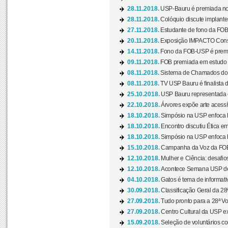
28.11.2018.
USP-Bauru é premiada no 
28.11.2018.
Colóquio discute implantes
27.11.2018.
Estudante de fono da FOB
20.11.2018.
Exposição IMPACTO Consc
14.11.2018.
Fono da FOB-USP é premia
09.11.2018.
FOB premiada em estudo s
08.11.2018.
Sistema de Chamados do c
08.11.2018.
TV USP Bauru é finalista d
25.10.2018.
USP Bauru representada 
22.10.2018.
Árvores expõe arte acessí
18.10.2018.
Simpósio na USP enfoca b
18.10.2018.
Encontro discutiu Ética e
18.10.2018.
Simpósio na USP enfoca b
15.10.2018.
Campanha da Voz da FOB-
12.10.2018.
Mulher e Ciência: desafios
12.10.2018.
Acontece Semana USP de 
04.10.2018.
Gatos é tema de informativo
30.09.2018.
Classificação Geral da 28
27.09.2018.
Tudo pronto para a 28ª Vo
27.09.2018.
Centro Cultural da USP ex
15.09.2018.
Seleção de voluntários co