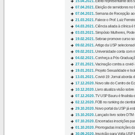
15.04.2021.
Eleito representante dos s
07.04.2021.
Eleição de servidores no 
07.04.2021.
Semana de Recepção aos C
21.03.2021.
Falece o Prof. Luiz Ferreir
04.03.2021.
Ciência aliada à clínica é
03.03.2021.
Simpósio Mulheres, Poder
19.02.2021.
Sebrae promove curso sob
09.02.2021.
Artigo da USP selecionado
09.02.2021.
Universidade conta com nov
04.02.2021.
Conheça a Pós-Graduaçã
27.01.2021.
Vacinação contra a covid-
19.01.2021.
Projeto Sexualidade e Iso
13.01.2021.
Covid-19: Jornal aborda d
17.12.2020.
Novo site do Centro de Ed
10.12.2020.
Livro atualiza visão sobre
07.12.2020.
TV USP Bauru é finalista em
02.12.2020.
FOB no ranking de cientista
29.10.2020.
Novo portal da USP já está
15.10.2020.
Lançado livro sobre DTM e
07.10.2020.
Encerradas inscrições par
01.10.2020.
Prorrogadas inscrições da
30.09.2020.
Inscrição para Volta USP B