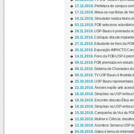
17.12.2018.
Prefeitura do campus com h
17.12.2018.
Mexa-se nas férias de Ver
10.12.2018.
Simulador realiza treino d
03.12.2018.
FOB seleciona voluntário
28.11.2018.
USP-Bauru é premiada no 
28.11.2018.
Colóquio discute implantes
27.11.2018.
Estudante de fono da FOB
20.11.2018.
Exposição IMPACTO Consc
14.11.2018.
Fono da FOB-USP é premia
09.11.2018.
FOB premiada em estudo s
08.11.2018.
Sistema de Chamados do c
08.11.2018.
TV USP Bauru é finalista d
25.10.2018.
USP Bauru representada 
22.10.2018.
Árvores expõe arte acessí
18.10.2018.
Simpósio na USP enfoca b
18.10.2018.
Encontro discutiu Ética e
18.10.2018.
Simpósio na USP enfoca b
15.10.2018.
Campanha da Voz da FOB-
12.10.2018.
Mulher e Ciência: desafios
12.10.2018.
Acontece Semana USP de 
04.10.2018.
Gatos é tema de informativo