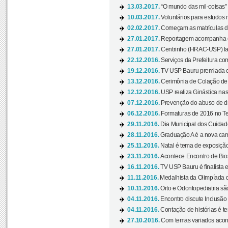
13.03.2017.
“O mundo das mil-coisas” 
10.03.2017.
Voluntários para estudos n
02.02.2017.
Começam as matrículas 
27.01.2017.
Reportagem acompanha e
27.01.2017.
Centrinho (HRAC-USP) lanç
22.12.2016.
Serviços da Prefeitura com
19.12.2016.
TV USP Bauru premiada c
13.12.2016.
Cerimônia de Colação de
12.12.2016.
USP realiza Ginástica nas
07.12.2016.
Prevenção do abuso de dr
06.12.2016.
Formaturas de 2016 no Te
29.11.2016.
Dia Municipal dos Cuidado
28.11.2016.
Graduação A é a nova cam
25.11.2016.
Natal é tema de exposição 
23.11.2016.
Acontece Encontro de Bios
16.11.2016.
TV USP Bauru é finalista em
11.11.2016.
Medalhista da Olimpíada 
10.11.2016.
Orto e Odontopediatria sã
04.11.2016.
Encontro discute Inclusão
04.11.2016.
Contação de histórias é te
27.10.2016.
Com temas variados acont