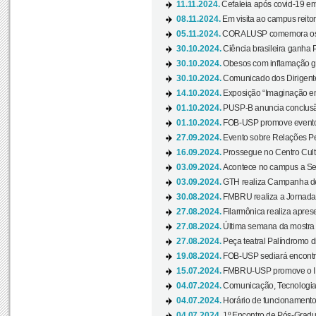
11.11.2024.
Cefaleia após covid-19 em
08.11.2024.
Em visita ao campus reitor
05.11.2024.
CORALUSP comemora os 8
30.10.2024.
Ciência brasileira ganha 
30.10.2024.
Obesos com inflamação ge
30.10.2024.
Comunicado dos Dirigente
14.10.2024.
Exposição “Imaginação em
01.10.2024.
PUSP-B anuncia conclus
01.10.2024.
FOB-USP promove evento O
27.09.2024.
Evento sobre Relações Pe
16.09.2024.
Prossegue no Centro Cultu
03.09.2024.
Acontece no campus a Sem
03.09.2024.
GTH realiza Campanha de D
30.08.2024.
FMBRU realiza a Jornada 
27.08.2024.
Filarmônica realiza apres
27.08.2024.
Última semana da mostra Aq
27.08.2024.
Peça teatral Palíndromo di
19.08.2024.
FOB-USP sediará encontro
15.07.2024.
FMBRU-USP promove o II 
04.07.2024.
Comunicação, Tecnologia
04.07.2024.
Horário de funcionamento
04.07.2024.
1º Encontro de Pós-Gradu