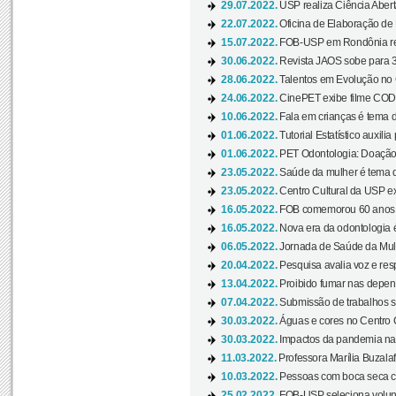
29.07.2022.
USP realiza Ciência Abert
22.07.2022.
Oficina de Elaboração de 
15.07.2022.
FOB-USP em Rondônia rea
30.06.2022.
Revista JAOS sobe para 3
28.06.2022.
Talentos em Evolução no C
24.06.2022.
CinePET exibe filme CODA 
10.06.2022.
Fala em crianças é tema d
01.06.2022.
Tutorial Estatístico auxilia
01.06.2022.
PET Odontologia: Doação
23.05.2022.
Saúde da mulher é tema d
23.05.2022.
Centro Cultural da USP ex
16.05.2022.
FOB comemorou 60 anos c
16.05.2022.
Nova era da odontologia é
06.05.2022.
Jornada de Saúde da Mulhe
20.04.2022.
Pesquisa avalia voz e res
13.04.2022.
Proibido fumar nas depen
07.04.2022.
Submissão de trabalhos s
30.03.2022.
Águas e cores no Centro C
30.03.2022.
Impactos da pandemia na 
11.03.2022.
Professora Marília Buzalaf
10.03.2022.
Pessoas com boca seca co
25.02.2022.
FOB-USP seleciona voluntá