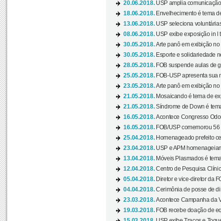
20.06.2018.
USP amplia comunicação 
18.06.2018.
Envelhecimento é tema de
13.06.2018.
USP seleciona voluntárias 
08.06.2018.
USP exibe exposição in l t
30.05.2018.
Arte panô em exibição no C
30.05.2018.
Esporte e solidariedade 
28.05.2018.
FOB suspende aulas de gr
25.05.2018.
FOB-USP apresenta sua no
23.05.2018.
Arte panô em exibição no C
21.05.2018.
Mosaicando é tema de ex
21.05.2018.
Síndrome de Down é tema
16.05.2018.
Acontece Congresso Odont
16.05.2018.
FOB/USP comemorou 56 a
25.04.2018.
Homenageado prefeito ces
23.04.2018.
USP e APM homenageiam D
13.04.2018.
Móveis Plasmados é tema 
12.04.2018.
Centro de Pesquisa Clíni
05.04.2018.
Diretor e vice-diretor da 
04.04.2018.
Cerimônia de posse de dir
23.03.2018.
Acontece Campanha da V
19.03.2018.
FOB recebe doação de eq
15.03.2018.
USP exibe Traços e Toques