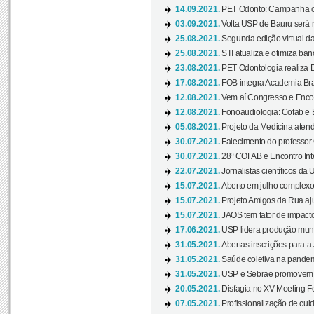
14.09.2021.
PET Odonto: Campanha c
03.09.2021.
Volta USP de Bauru será n
25.08.2021.
Segunda edição virtual da 
25.08.2021.
STI atualiza e otimiza ba
23.08.2021.
PET Odontologia realiza 
17.08.2021.
FOB integra Academia Bras
12.08.2021.
Vem aí Congresso e Encont
12.08.2021.
Fonoaudiologia: Cofab e E
05.08.2021.
Projeto da Medicina atend
30.07.2021.
Falecimento do professor
30.07.2021.
28º COFAB e Encontro Inte
22.07.2021.
Jornalistas científicos d
15.07.2021.
Aberto em julho complexo
15.07.2021.
Projeto Amigos da Rua aj
15.07.2021.
JAOS tem fator de impact
17.06.2021.
USP lidera produção mund
31.05.2021.
Abertas inscrições para a
31.05.2021.
Saúde coletiva na pandemi
31.05.2021.
USP e Sebrae promovem 
20.05.2021.
Disfagia no XV Meeting F
07.05.2021.
Profissionalização de cuid