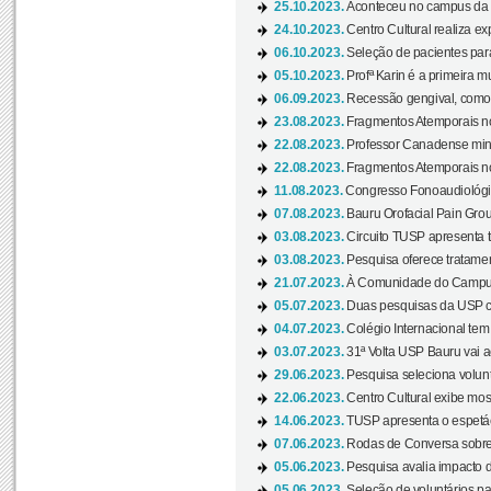
25.10.2023.
Aconteceu no campus da 
24.10.2023.
Centro Cultural realiza e
06.10.2023.
Seleção de pacientes para
05.10.2023.
Profª Karin é a primeira m
06.09.2023.
Recessão gengival, como re
23.08.2023.
Fragmentos Atemporais no
22.08.2023.
Professor Canadense minis
22.08.2023.
Fragmentos Atemporais no
11.08.2023.
Congresso Fonoaudiológic
07.08.2023.
Bauru Orofacial Pain Grou
03.08.2023.
Circuito TUSP apresenta t
03.08.2023.
Pesquisa oferece tratamen
21.07.2023.
À Comunidade do Campus
05.07.2023.
Duas pesquisas da USP co
04.07.2023.
Colégio Internacional tem
03.07.2023.
31ª Volta USP Bauru vai a
29.06.2023.
Pesquisa seleciona volunt
22.06.2023.
Centro Cultural exibe mo
14.06.2023.
TUSP apresenta o espetác
07.06.2023.
Rodas de Conversa sobre
05.06.2023.
Pesquisa avalia impacto d
05.06.2023.
Seleção de voluntários pa