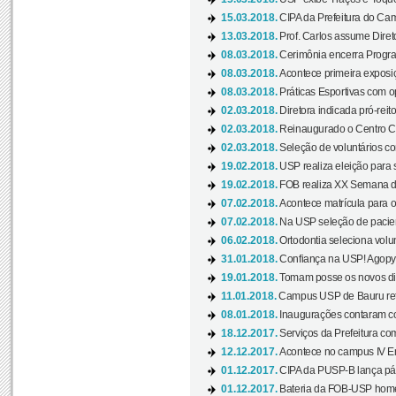
15.03.2018.
CIPA da Prefeitura do Camp
13.03.2018.
Prof. Carlos assume Diret
08.03.2018.
Cerimônia encerra Progra
08.03.2018.
Acontece primeira exposiçã
08.03.2018.
Práticas Esportivas com o
02.03.2018.
Diretora indicada pró-reito
02.03.2018.
Reinaugurado o Centro Cu
02.03.2018.
Seleção de voluntários co
19.02.2018.
USP realiza eleição para 
19.02.2018.
FOB realiza XX Semana d
07.02.2018.
Acontece matrícula para o
07.02.2018.
Na USP seleção de pacie
06.02.2018.
Ortodontia seleciona volun
31.01.2018.
Confiança na USP! Agopya
19.01.2018.
Tomam posse os novos dir
11.01.2018.
Campus USP de Bauru reto
08.01.2018.
Inaugurações contaram com
18.12.2017.
Serviços da Prefeitura com
12.12.2017.
Acontece no campus IV En
01.12.2017.
CIPA da PUSP-B lança pág
01.12.2017.
Bateria da FOB-USP homen