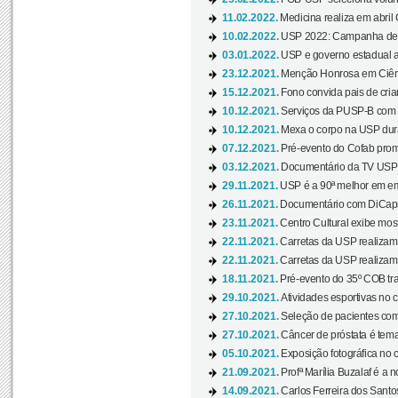
11.02.2022.
Medicina realiza em abril
10.02.2022.
USP 2022: Campanha de 
03.01.2022.
USP e governo estadual a
23.12.2021.
Menção Honrosa em Ciênc
15.12.2021.
Fono convida pais de cria
10.12.2021.
Serviços da PUSP-B com in
10.12.2021.
Mexa o corpo na USP duran
07.12.2021.
Pré-evento do Cofab prom
03.12.2021.
Documentário da TV USP 
29.11.2021.
USP é a 90ª melhor em em
26.11.2021.
Documentário com DiCaprio
23.11.2021.
Centro Cultural exibe most
22.11.2021.
Carretas da USP realizam
22.11.2021.
Carretas da USP realizam
18.11.2021.
Pré-evento do 35º COB tra
29.10.2021.
Atividades esportivas no 
27.10.2021.
Seleção de pacientes com
27.10.2021.
Câncer de próstata é tema
05.10.2021.
Exposição fotográfica no
21.09.2021.
Profª Marília Buzalaf é a no
14.09.2021.
Carlos Ferreira dos Santo