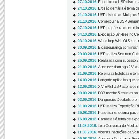
27.10.2016.
Encontro na USP discute 
24.10.2016.
Erosão dentária é tema de
21.10.2016.
USP discute as Múltiplas 
21.10.2016.
Começou na USP Semana C
07.10.2016.
USP propõe tratamento ino
04.10.2016.
Exposição Sín-tese no Cen
03.10.2016.
Workshop Web Of Science
30.09.2016.
Biossegurança com inscriç
29.09.2016.
USP realiza Semana Cultur
25.09.2016.
Realizada com sucesso 26
21.09.2016.
Acontece domingo 26ª Vol
21.09.2016.
Releituras Ecléticas é tem
14.09.2016.
Lançado aplicativo que a
12.09.2016.
XIV EPETUSP acontece n
09.09.2016.
FOB recebe 5 estrelas no r
02.09.2016.
Dangerous Decibels promo
31.08.2016.
USP realiza Expedição Ri
25.08.2016.
Pesquisa seleciona pacie
16.08.2016.
Caravelas é tema de expo
11.08.2016.
Leia Conversa de Médico e 
11.08.2016.
Abertas inscrições da Vol
09.08.2016.
Acontece Congresso Fonoa