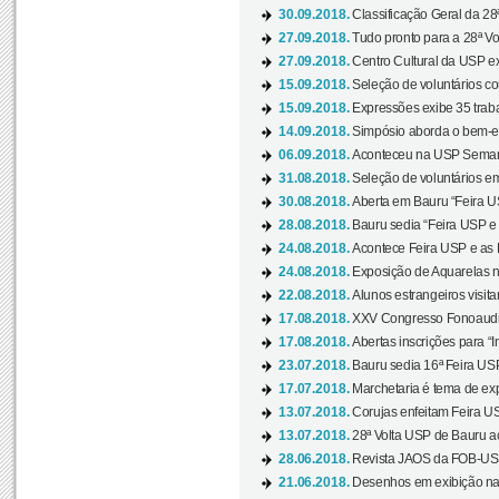
30.09.2018.
Classificação Geral da 28
27.09.2018.
Tudo pronto para a 28ª Vo
27.09.2018.
Centro Cultural da USP ex
15.09.2018.
Seleção de voluntários co
15.09.2018.
Expressões exibe 35 traba
14.09.2018.
Simpósio aborda o bem-es
06.09.2018.
Aconteceu na USP Semana 
31.08.2018.
Seleção de voluntários em
30.08.2018.
Aberta em Bauru “Feira US
28.08.2018.
Bauru sedia “Feira USP e as
24.08.2018.
Acontece Feira USP e as Pr
24.08.2018.
Exposição de Aquarelas na
22.08.2018.
Alunos estrangeiros visit
17.08.2018.
XXV Congresso Fonoaudio
17.08.2018.
Abertas inscrições para “In
23.07.2018.
Bauru sedia 16ª Feira USP 
17.07.2018.
Marchetaria é tema de ex
13.07.2018.
Corujas enfeitam Feira USP
13.07.2018.
28ª Volta USP de Bauru a
28.06.2018.
Revista JAOS da FOB-USP
21.06.2018.
Desenhos em exibição na 