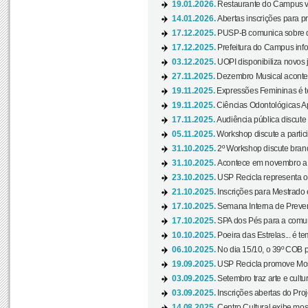
19.01.2026.
Restaurante do Campus vol
14.01.2026.
Abertas inscrições para p
17.12.2025.
PUSP-B comunica sobre de
17.12.2025.
Prefeitura do Campus info
03.12.2025.
UOPI disponibiliza novos 
27.11.2025.
Dezembro Musical acontec
19.11.2025.
Expressões Femininas é te
19.11.2025.
Ciências Odontológicas Ap
17.11.2025.
Audiência pública discute
05.11.2025.
Workshop discute a partic
31.10.2025.
2º Workshop discute branq
31.10.2025.
Acontece em novembro a 
23.10.2025.
USP Recicla representa 
21.10.2025.
Inscrições para Mestrado
17.10.2025.
Semana Interna de Preven
17.10.2025.
SPA dos Pés para a comuni
10.10.2025.
Poeira das Estrelas... é t
06.10.2025.
No dia 15/10, o 39º COB 
19.09.2025.
USP Recicla promove Most
03.09.2025.
Setembro traz arte e cultu
03.09.2025.
Inscrições abertas do Pro
14.08.2025.
Centro Cultural exibe mos