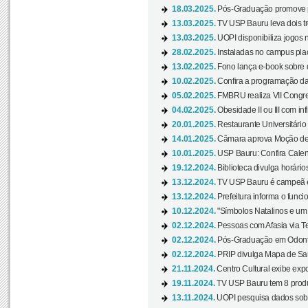
18.03.2025.
Pós-Graduação promove pal
13.03.2025.
TV USP Bauru leva dois tr
13.03.2025.
UOPI disponibiliza jogos 
28.02.2025.
Instaladas no campus pla
13.02.2025.
Fono lança e-book sobre de
10.02.2025.
Confira a programação d
05.02.2025.
FMBRU realiza VII Congr
04.02.2025.
Obesidade II ou III com i
20.01.2025.
Restaurante Universitário
14.01.2025.
Câmara aprova Moção de 
10.01.2025.
USP Bauru: Confira Calend
19.12.2024.
Biblioteca divulga horári
13.12.2024.
TV USP Bauru é campeã em 
13.12.2024.
Prefeitura informa o funci
10.12.2024.
"Símbolos Natalinos e um N
02.12.2024.
Pessoas com Afasia via Te
02.12.2024.
Pós-Graduação em Odonto
02.12.2024.
PRIP divulga Mapa de Saú
21.11.2024.
Centro Cultural exibe expo
19.11.2024.
TV USP Bauru tem 8 produçõ
13.11.2024.
UOPI pesquisa dados sobre