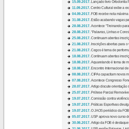
15.09.2017.
Lançado livro Ortodontia 
11.09.2017.
Centro Cultural exibe a ex
04.09.2017.
FOB recebe nota máxima d
31.08.2017.
Estão acabando vagas par
28.08.2017.
Acontece “Treinando para 
28.08.2017.
“Palavras, Linhas e Cores
25.08.2017.
Continuam abertas inscriç
21.08.2017.
Inscrições abertas para o 
21.08.2017.
Cegos é tema de performa
18.08.2017.
Continuam abertas inscriç
18.08.2017.
Aquarelando é tema de mos
18.08.2017.
Encontro Internacional de 
08.08.2017.
CIPAs capacitam novos m
07.08.2017.
Acontece Congresso Fonoa
28.07.2017.
Artigo discute orientação 
25.07.2017.
Prótese Parcial Removível
19.07.2017.
Comissão contra violênci
19.07.2017.
Práticas Esportivas divulg
19.07.2017.
O JAOS periódico da FOB d
05.07.2017.
USP aprova novo curso de
30.06.2017.
Artigo da FOB é destaque e
21.06.2017.
USP expõe Palavras, Linh