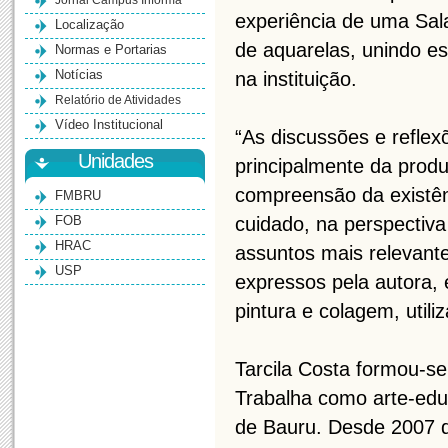
Jornal Campus Informa
experiência de uma Sal
Localização
de aquarelas, unindo e
Normas e Portarias
Notícias
na instituição.
Relatório de Atividades
Vídeo Institucional
“As discussões e refle
Unidades
principalmente da prod
compreensão da existê
FMBRU
FOB
cuidado, na perspectiva
HRAC
assuntos mais relevant
USP
expressos pela autora,
pintura e colagem, util
Tarcila Costa formou-s
Trabalha como arte-edu
de Bauru. Desde 2007 d