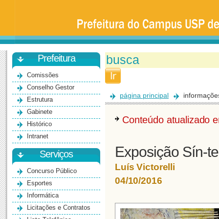
Prefeitura
da
Universidade
de
São
Paulo
-
Bauru
Prefeitura
Comissões
Conselho Gestor
página principal
informaçõe
Estrutura
Gabinete
Conteúdo atualizado
Histórico
Intranet
Exposição Sín-te
Serviços
Luís Victorelli
Concurso Público
04/10/2016
Esportes
Informática
Licitações e Contratos