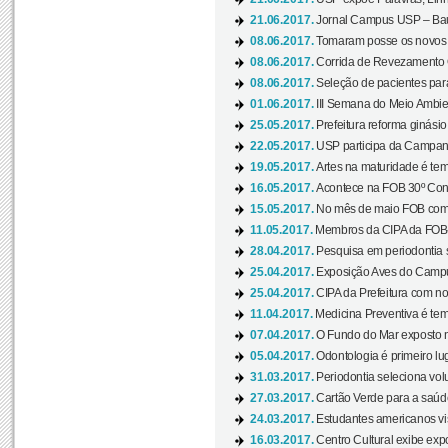
21.06.2017.
Jornal Campus USP – Baur
08.06.2017.
Tomaram posse os novos
08.06.2017.
Corrida de Revezamento 
08.06.2017.
Seleção de pacientes para
01.06.2017.
III Semana do Meio Ambie
25.05.2017.
Prefeitura reforma ginási
22.05.2017.
USP participa da Campanh
19.05.2017.
Artes na maturidade é tem
16.05.2017.
Acontece na FOB 30º Cong
15.05.2017.
No mês de maio FOB com
11.05.2017.
Membros da CIPA da FOB
28.04.2017.
Pesquisa em periodontia s
25.04.2017.
Exposição Aves do Campu
25.04.2017.
CIPA da Prefeitura com no
11.04.2017.
Medicina Preventiva é tem
07.04.2017.
O Fundo do Mar exposto no
05.04.2017.
Odontologia é primeiro lu
31.03.2017.
Periodontia seleciona volu
27.03.2017.
Cartão Verde para a saúd
24.03.2017.
Estudantes americanos vis
16.03.2017.
Centro Cultural exibe exp