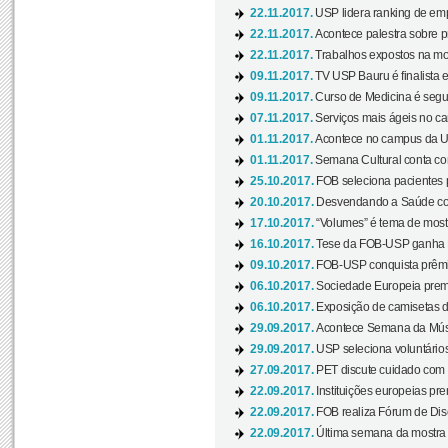
22.11.2017.
USP lidera ranking de emp
22.11.2017.
Acontece palestra sobre p
22.11.2017.
Trabalhos expostos na mos
09.11.2017.
TV USP Bauru é finalista em
09.11.2017.
Curso de Medicina é segun
07.11.2017.
Serviços mais ágeis no c
01.11.2017.
Acontece no campus da US
01.11.2017.
Semana Cultural conta co
25.10.2017.
FOB seleciona pacientes p
20.10.2017.
Desvendando a Saúde com
17.10.2017.
“Volumes” é tema de mostr
16.10.2017.
Tese da FOB-USP ganha 
09.10.2017.
FOB-USP conquista prêmio
06.10.2017.
Sociedade Europeia premi
06.10.2017.
Exposição de camisetas d
29.09.2017.
Acontece Semana da Músi
29.09.2017.
USP seleciona voluntários
27.09.2017.
PET discute cuidado com p
22.09.2017.
Instituições europeias pre
22.09.2017.
FOB realiza Fórum de Dis
22.09.2017.
Última semana da mostra “