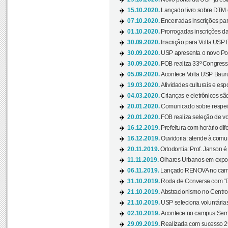
15.10.2020.
Lançado livro sobre DTM e
07.10.2020.
Encerradas inscrições par
01.10.2020.
Prorrogadas inscrições da
30.09.2020.
Inscrição para Volta USP B
30.09.2020.
USP apresenta o novo Port
30.09.2020.
FOB realiza 33º Congresso
05.09.2020.
Acontece Volta USP Bauru 
19.03.2020.
Atividades culturais e esp
04.03.2020.
Crianças e eletrônicos sã
20.01.2020.
Comunicado sobre respeit
20.01.2020.
FOB realiza seleção de vol
16.12.2019.
Prefeitura com horário dife
16.12.2019.
Ouvidoria: atende à comu
20.11.2019.
Ortodontia: Prof. Janson é
11.11.2019.
Olhares Urbanos em exposi
06.11.2019.
Lançado RENOVA no camp
31.10.2019.
Roda de Conversa com “Di
21.10.2019.
Abstracionismo no Centro 
21.10.2019.
USP seleciona voluntária
02.10.2019.
Acontece no campus Seman
29.09.2019.
Realizada com sucesso 29