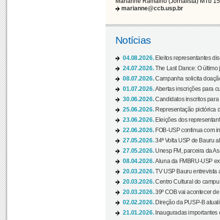
Marianne Ramalho (Jornalista) MTb 1
marianne@ccb.usp.br
Notícias
04.08.2026.
Eleitos representantes di
24.07.2026.
The Last Dance: O últim
08.07.2026.
Campanha solicita doação 
01.07.2026.
Abertas inscrições para c
30.06.2026.
Candidatos inscritos para 
25.06.2026.
Representação pictórica da
23.06.2026.
Eleições dos representant
22.06.2026.
FOB-USP continua com ins
27.05.2026.
34ª Volta USP de Bauru a
27.05.2026.
Unesp FM, parceira da As
08.04.2026.
Aluna da FMBRU-USP expõe
20.03.2026.
TV USP Bauru entrevista a
20.03.2026.
Centro Cultural do campus
20.03.2026.
39º COB vai acontecer de 
02.02.2026.
Direção da PUSP-B atualiz
21.01.2026.
Inauguradas importantes