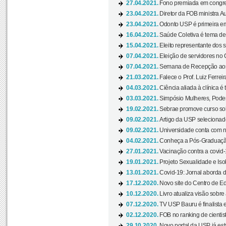
27.04.2021.
Fono premiada em congress
23.04.2021.
Diretor da FOB ministra A
23.04.2021.
Odonto USP é primeira em
16.04.2021.
Saúde Coletiva é tema de
15.04.2021.
Eleito representante dos s
07.04.2021.
Eleição de servidores no 
07.04.2021.
Semana de Recepção aos C
21.03.2021.
Falece o Prof. Luiz Ferreir
04.03.2021.
Ciência aliada à clínica é
03.03.2021.
Simpósio Mulheres, Poder
19.02.2021.
Sebrae promove curso sob
09.02.2021.
Artigo da USP selecionado
09.02.2021.
Universidade conta com nov
04.02.2021.
Conheça a Pós-Graduaçã
27.01.2021.
Vacinação contra a covid-
19.01.2021.
Projeto Sexualidade e Iso
13.01.2021.
Covid-19: Jornal aborda d
17.12.2020.
Novo site do Centro de Ed
10.12.2020.
Livro atualiza visão sobre
07.12.2020.
TV USP Bauru é finalista em
02.12.2020.
FOB no ranking de cientista
29.10.2020.
Novo portal da USP já está