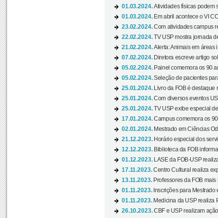
01.03.2024.
Atividades físicas podem 
01.03.2024.
Em abril acontece o VI C
23.02.2024.
Com atividades campus re
22.02.2024.
TV USP mostra jornada de
21.02.2024.
Alerta: Animais em áreas 
07.02.2024.
Diretora escreve artigo s
05.02.2024.
Painel comemora os 90 an
05.02.2024.
Seleção de pacientes para
25.01.2024.
Livro da FOB é destaque 
25.01.2024.
Com diversos eventos US
25.01.2024.
TV USP exibe especial de
17.01.2024.
Campus comemora os 90 
02.01.2024.
Mestrado em Ciências Odo
21.12.2023.
Horário especial dos servi
12.12.2023.
Biblioteca da FOB informa
01.12.2023.
LASE da FOB-USP realiza 
17.11.2023.
Centro Cultural realiza ex
13.11.2023.
Professores da FOB mais i
01.11.2023.
Inscrições para Mestrado 
01.11.2023.
Medicina da USP realiza 
26.10.2023.
CBF e USP realizam ação d