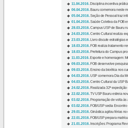
11.04.2016.
Disciplina incentiva prática
06.04.2016.
Bauru comemora neste mês
05.04.2016.
Seção de Pessoal traz info
01.04.2016.
Saúde Coletiva da FOB es
28.03.2016.
Campus USP de Bauru na l
24.03.2016.
Centro Cultural realiza ex
23.03.2016.
Livro discute estratégias e
18.03.2016.
FOB realiza tratamento res
18.03.2016.
Prefeitura do Campus pro
11.03.2016.
Esporte e homenagem: Mul
09.03.2016.
FOB desenvolve pesquisa 
09.03.2016.
Ensino da bioética nos cu
04.03.2016.
USP comemora Dia da Mulh
04.03.2016.
Centro Cultural da USP Bau
24.02.2016.
Realizada 32ª expedição
22.02.2016.
TV USP Bauru estreia nov
03.02.2016.
Programação de volta às 
03.02.2016.
FOB/USP sedia Encontro de
29.01.2016.
Ginástica agitou férias no
22.01.2016.
FOB/USP prepara matrícula
21.01.2016.
Inscrições: Programa Rev