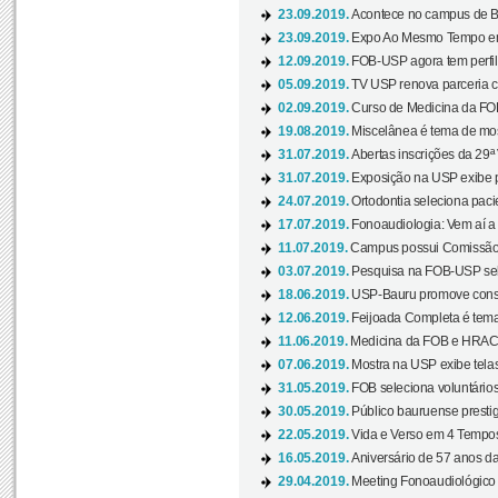
23.09.2019.
Acontece no campus de Ba
23.09.2019.
Expo Ao Mesmo Tempo em 
12.09.2019.
FOB-USP agora tem perfil 
05.09.2019.
TV USP renova parceria c
02.09.2019.
Curso de Medicina da FOB
19.08.2019.
Miscelânea é tema de mos
31.07.2019.
Abertas inscrições da 29ª
31.07.2019.
Exposição na USP exibe pa
24.07.2019.
Ortodontia seleciona pacie
17.07.2019.
Fonoaudiologia: Vem aí a 
11.07.2019.
Campus possui Comissão 
03.07.2019.
Pesquisa na FOB-USP sele
18.06.2019.
USP-Bauru promove consci
12.06.2019.
Feijoada Completa é tema
11.06.2019.
Medicina da FOB e HRAC 
07.06.2019.
Mostra na USP exibe telas 
31.05.2019.
FOB seleciona voluntário
30.05.2019.
Público bauruense prestig
22.05.2019.
Vida e Verso em 4 Tempos
16.05.2019.
Aniversário de 57 anos d
29.04.2019.
Meeting Fonoaudiológico d