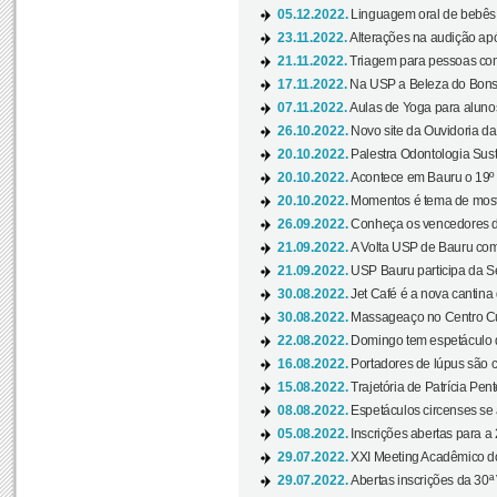
05.12.2022.
Linguagem oral de bebês 
23.11.2022.
Alterações na audição apó
21.11.2022.
Triagem para pessoas com 
17.11.2022.
Na USP a Beleza do Bonsai
07.11.2022.
Aulas de Yoga para aluno
26.10.2022.
Novo site da Ouvidoria d
20.10.2022.
Palestra Odontologia Suste
20.10.2022.
Acontece em Bauru o 19º C
20.10.2022.
Momentos é tema de mostra
26.09.2022.
Conheça os vencedores da
21.09.2022.
A Volta USP de Bauru com
21.09.2022.
USP Bauru participa da S
30.08.2022.
Jet Café é a nova cantina
30.08.2022.
Massageaço no Centro Cul
22.08.2022.
Domingo tem espetáculo d
16.08.2022.
Portadores de lúpus são c
15.08.2022.
Trajetória de Patrícia Pen
08.08.2022.
Espetáculos circenses se
05.08.2022.
Inscrições abertas para a 
29.07.2022.
XXI Meeting Acadêmico do
29.07.2022.
Abertas inscrições da 30ª