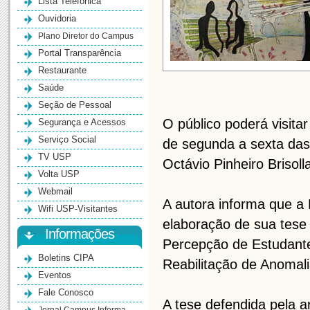
Lista Telefônica
Ouvidoria
Plano Diretor do Campus
Portal Transparência
Restaurante
Saúde
Seção de Pessoal
O público poderá visit
Segurança e Acessos
Serviço Social
de segunda a sexta das
TV USP
Octávio Pinheiro Brisolla
Volta USP
Webmail
A autora informa que a
Wifi USP-Visitantes
elaboração de sua tese 
Informações
Percepção de Estudantes
Boletins CIPA
Reabilitação de Anomal
Eventos
Fale Conosco
A tese defendida pela a