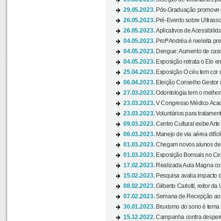
29.05.2023.
Pós-Graduação promove ev
26.05.2023.
Pré-Evento sobre Ultrasso
26.05.2023.
Aplicativos de Acessibilida
04.05.2023.
Profª Andréa é reeleita pr
04.05.2023.
Dengue: Aumento de casos
04.05.2023.
Exposição retrata o Elo ent
25.04.2023.
Exposição O céu tem cor 
06.04.2023.
Eleição Conselho Gestor
27.03.2023.
Odontologia tem o melho
23.03.2023.
V Congresso Médico Acad
23.03.2023.
Voluntários para tratamento
09.03.2023.
Centro Cultural exibe Arte
06.03.2023.
Manejo de via aérea difíci
01.03.2023.
Chegam novos alunos de O
01.03.2023.
Exposição Bonsais no Cent
17.02.2023.
Realizada Aula Magna com 
15.02.2023.
Pesquisa avalia impacto d
08.02.2023.
Gilberto Carlotti, reitor d
07.02.2023.
Semana de Recepção aos
30.01.2023.
Bruxismo do sono é tema d
15.12.2022.
Campanha contra desperdí