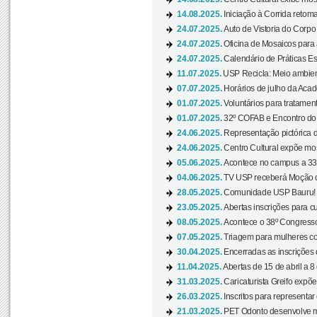
14.08.2025.
Iniciação à Corrida retoma 
24.07.2025.
Auto de Vistoria do Corpo
24.07.2025.
Oficina de Mosaicos para 
24.07.2025.
Calendário de Práticas Esp
11.07.2025.
USP Recicla: Meio ambient
07.07.2025.
Horários de julho da Acad
01.07.2025.
Voluntários para tratament
01.07.2025.
32º COFAB e Encontro do
24.06.2025.
Representação pictórica d
24.06.2025.
Centro Cultural expõe most
05.06.2025.
Acontece no campus a 33ª
04.06.2025.
TV USP receberá Moção d
28.05.2025.
Comunidade USP Bauru! Ve
23.05.2025.
Abertas inscrições para 
08.05.2025.
Acontece o 38º Congresso
07.05.2025.
Triagem para mulheres com
30.04.2025.
Encerradas as inscrições 
11.04.2025.
Abertas de 15 de abril a 8
31.03.2025.
Caricaturista Greifo expõ
26.03.2025.
Inscritos para representa
21.03.2025.
PET Odonto desenvolve ma