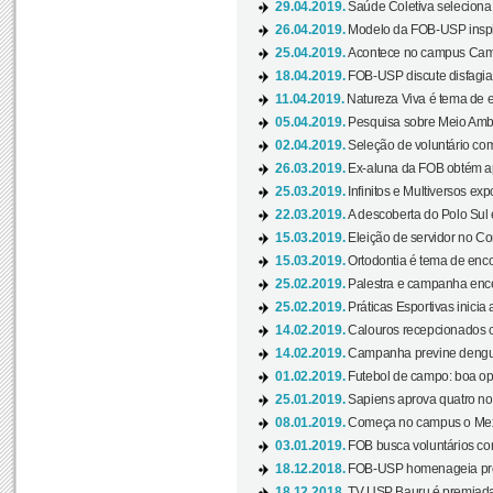
29.04.2019.
Saúde Coletiva seleciona 
26.04.2019.
Modelo da FOB-USP inspir
25.04.2019.
Acontece no campus Cam
18.04.2019.
FOB-USP discute disfagia 
11.04.2019.
Natureza Viva é tema de 
05.04.2019.
Pesquisa sobre Meio Ambi
02.04.2019.
Seleção de voluntário com
26.03.2019.
Ex-aluna da FOB obtém a
25.03.2019.
Infinitos e Multiversos ex
22.03.2019.
A descoberta do Polo Sul
15.03.2019.
Eleição de servidor no Co
15.03.2019.
Ortodontia é tema de encon
25.02.2019.
Palestra e campanha ence
25.02.2019.
Práticas Esportivas inicia 
14.02.2019.
Calouros recepcionados 
14.02.2019.
Campanha previne dengue
01.02.2019.
Futebol de campo: boa opçã
25.01.2019.
Sapiens aprova quatro no v
08.01.2019.
Começa no campus o Mexa
03.01.2019.
FOB busca voluntários com
18.12.2018.
FOB-USP homenageia prof
18.12.2018.
TV USP Bauru é premiada 