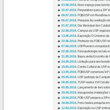
03.08.2016.
Novo espaço para lanche 
25.07.2016.
Preparativos para a 26ª V
08.07.2016.
FOB/USP em Rondônia real
06.07.2016.
Pesquisa faz avaliação de
01.07.2016.
Dia Municipal dos Cuidado
22.06.2016.
Campus da USP organiza "
13.06.2016.
Exposição O Universo da C
10.06.2016.
Professor da FOB-USP no
07.06.2016.
USPRunners conquista tro
02.06.2016.
Fonoaudiologia recruta vo
31.05.2016.
Bauru sedia Encontro de M
24.05.2016.
Licitação para lanchonet
19.05.2016.
Centro Cultural da USP ex
13.05.2016.
FOB/USP comemora 54º an
09.05.2016.
USP participa da Campanh
06.05.2016.
TUSP realiza XVI Circuito
05.05.2016.
Lançamento de livro sobr
29.04.2016.
Inauguradas instalações 
19.04.2016.
FOB-USP prepara a 29ª e
18.04.2016.
Fono realiza pesquisa em m
12.04.2016.
Exposição na USP enfoca u