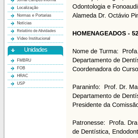
Jornal Campus Informa
Odontologia e Fonoaudi
Localização
Alameda Dr. Octávio Pinh
Normas e Portarias
Notícias
Relatório de Atividades
HOMENAGEADOS - 52
Vídeo Institucional
Unidades
Nome de Turma: Profa. 
Departamento de Dentís
FMBRU
FOB
Coordenadora do Curso
HRAC
USP
Paraninfo: Prof. Dr. Ma
Departamento de Dentís
Presidente da Comissã
Patronesse: Profa. Dra
de Dentística, Endodon