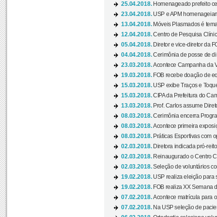
25.04.2018.
Homenageado prefeito ces
23.04.2018.
USP e APM homenageiam D
13.04.2018.
Móveis Plasmados é tema 
12.04.2018.
Centro de Pesquisa Clíni
05.04.2018.
Diretor e vice-diretor da 
04.04.2018.
Cerimônia de posse de dir
23.03.2018.
Acontece Campanha da V
19.03.2018.
FOB recebe doação de eq
15.03.2018.
USP exibe Traços e Toques
15.03.2018.
CIPA da Prefeitura do Camp
13.03.2018.
Prof. Carlos assume Diret
08.03.2018.
Cerimônia encerra Progra
08.03.2018.
Acontece primeira exposiçã
08.03.2018.
Práticas Esportivas com o
02.03.2018.
Diretora indicada pró-reito
02.03.2018.
Reinaugurado o Centro Cu
02.03.2018.
Seleção de voluntários co
19.02.2018.
USP realiza eleição para 
19.02.2018.
FOB realiza XX Semana d
07.02.2018.
Acontece matrícula para o
07.02.2018.
Na USP seleção de pacie