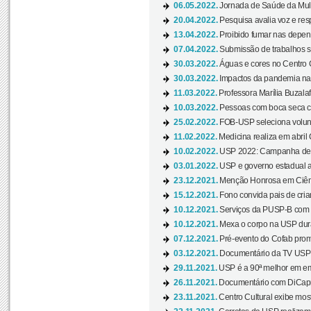
06.05.2022.
Jornada de Saúde da Mulhe
20.04.2022.
Pesquisa avalia voz e res
13.04.2022.
Proibido fumar nas depen
07.04.2022.
Submissão de trabalhos s
30.03.2022.
Águas e cores no Centro C
30.03.2022.
Impactos da pandemia na 
11.03.2022.
Professora Marília Buzalaf
10.03.2022.
Pessoas com boca seca co
25.02.2022.
FOB-USP seleciona voluntá
11.02.2022.
Medicina realiza em abril
10.02.2022.
USP 2022: Campanha de 
03.01.2022.
USP e governo estadual a
23.12.2021.
Menção Honrosa em Ciênc
15.12.2021.
Fono convida pais de cria
10.12.2021.
Serviços da PUSP-B com in
10.12.2021.
Mexa o corpo na USP duran
07.12.2021.
Pré-evento do Cofab prom
03.12.2021.
Documentário da TV USP 
29.11.2021.
USP é a 90ª melhor em em
26.11.2021.
Documentário com DiCaprio
23.11.2021.
Centro Cultural exibe most