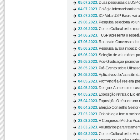
05.07.2023.
Duas pesquisas da USP co
04.07.2023.
Colégio Internacional tem
03.07.2023.
31ª Volta USP Bauru vai a
29.06.2023.
Pesquisa seleciona volunt
22.06.2023.
Centro Cultural exibe mo
14.06.2023.
TUSP apresenta o espetác
07.06.2023.
Rodas de Conversa sobre
05.06.2023.
Pesquisa avalia impacto d
05.06.2023.
Seleção de voluntários pa
29.05.2023.
Pós-Graduação promove ev
26.05.2023.
Pré-Evento sobre Ultrasso
26.05.2023.
Aplicativos de Acessibilida
04.05.2023.
Profª Andréa é reeleita pr
04.05.2023.
Dengue: Aumento de casos
04.05.2023.
Exposição retrata o Elo ent
25.04.2023.
Exposição O céu tem cor 
06.04.2023.
Eleição Conselho Gestor
27.03.2023.
Odontologia tem o melho
23.03.2023.
V Congresso Médico Acad
23.03.2023.
Voluntários para tratamento
09.03.2023.
Centro Cultural exibe Arte