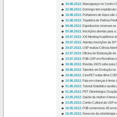
30.08.2022.
Massageaço no Centro Cul
22.08.2022.
Domingo tem espetáculo d
16.08.2022.
Portadores de lúpus são c
15.08.2022.
Trajetória de Patrícia Pen
08.08.2022.
Espetáculos circenses se
05.08.2022.
Inscrições abertas para a 
29.07.2022.
XXI Meeting Acadêmico do
29.07.2022.
Abertas inscrições da 30ª
29.07.2022.
USP realiza Ciência Abert
22.07.2022.
Oficina de Elaboração de 
15.07.2022.
FOB-USP em Rondônia rea
30.06.2022.
Revista JAOS sobe para 3
28.06.2022.
Talentos em Evolução no C
24.06.2022.
CinePET exibe filme CODA 
10.06.2022.
Fala em crianças é tema d
01.06.2022.
Tutorial Estatístico auxilia
01.06.2022.
PET Odontologia: Doação
23.05.2022.
Saúde da mulher é tema d
23.05.2022.
Centro Cultural da USP ex
16.05.2022.
FOB comemorou 60 anos c
16.05.2022.
Nova era da odontologia é