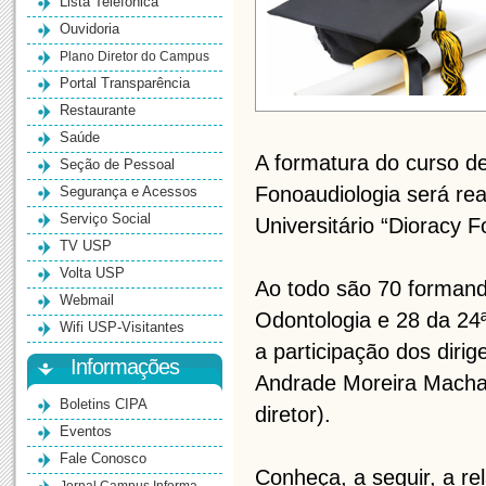
Lista Telefônica
Ouvidoria
Plano Diretor do Campus
Portal Transparência
Restaurante
Saúde
A formatura do curso d
Seção de Pessoal
Fonoaudiologia será rea
Segurança e Acessos
Serviço Social
Universitário “Dioracy F
TV USP
Volta USP
Ao todo são 70 forman
Webmail
Odontologia e 28 da 24
Wifi USP-Visitantes
a participação dos dirig
Informações
Andrade Moreira Machado
Boletins CIPA
diretor).
Eventos
Fale Conosco
Conheça, a seguir, a 