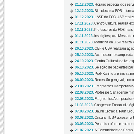
21.12.2023.
Horário especial dos servi
12.12.2023.
Biblioteca da FOB informa
01.12.2023.
LASE da FOB-USP realiza 
17.11.2023.
Centro Cultural realiza ex
13.11.2023.
Professores da FOB mais i
01.11.2023.
Inscrições para Mestrado 
01.11.2023.
Medicina da USP realiza 
26.10.2023.
CBF e USP realizam ação d
25.10.2023.
Aconteceu no campus da 
24.10.2023.
Centro Cultural realiza e
06.10.2023.
Seleção de pacientes para
05.10.2023.
Profª Karin é a primeira m
06.09.2023.
Recessão gengival, como re
23.08.2023.
Fragmentos Atemporais no
22.08.2023.
Professor Canadense minis
22.08.2023.
Fragmentos Atemporais no
11.08.2023.
Congresso Fonoaudiológic
07.08.2023.
Bauru Orofacial Pain Grou
03.08.2023.
Circuito TUSP apresenta t
03.08.2023.
Pesquisa oferece tratamen
21.07.2023.
À Comunidade do Campus