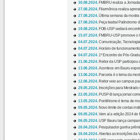
30.08.2024.
FMBRU realiza a Jornada 
27.08.2024.
Filarmônica realiza apres
27.08.2024.
Última semana da mostra Aq
27.08.2024.
Peça teatral Palíndromo di
19.08.2024.
FOB-USP sediará encontro
15.07.2024.
FMBRU-USP promove o II 
04.07.2024.
Comunicação, Tecnologia
04.07.2024.
Horário de funcionamento
04.07.2024.
1º Encontro de Pós-Gradu
21.06.2024.
Reitor da USP participou 
13.06.2024.
Acontece em Bauru exposi
13.06.2024.
Parceria é o tema da mostr
12.06.2024.
Reitor veio ao campus para
29.05.2024.
Inscrições para Mestrado
22.05.2024.
PUSP-B lança jornal come
13.05.2024.
Pontilhismo é tema de most
09.05.2024.
Novo limite de contas ins
09.05.2024.
Vem aí a edição 2024 do 
06.05.2024.
USP Bauru lança campanha
26.04.2024.
Pesquisador ganha prêmio 
26.04.2024.
Abertas as inscrições da 