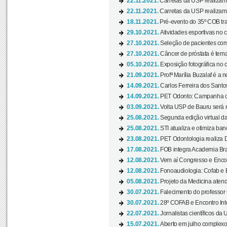
22.11.2021.
Carretas da USP realizam
22.11.2021.
Carretas da USP realizam
18.11.2021.
Pré-evento do 35º COB tra
29.10.2021.
Atividades esportivas no 
27.10.2021.
Seleção de pacientes com
27.10.2021.
Câncer de próstata é tema
05.10.2021.
Exposição fotográfica no
21.09.2021.
Profª Marília Buzalaf é a no
14.09.2021.
Carlos Ferreira dos Santo
14.09.2021.
PET Odonto: Campanha c
03.09.2021.
Volta USP de Bauru será n
25.08.2021.
Segunda edição virtual da 
25.08.2021.
STI atualiza e otimiza ba
23.08.2021.
PET Odontologia realiza 
17.08.2021.
FOB integra Academia Bras
12.08.2021.
Vem aí Congresso e Encont
12.08.2021.
Fonoaudiologia: Cofab e E
05.08.2021.
Projeto da Medicina atend
30.07.2021.
Falecimento do professor
30.07.2021.
28º COFAB e Encontro Inte
22.07.2021.
Jornalistas científicos d
15.07.2021.
Aberto em julho complexo