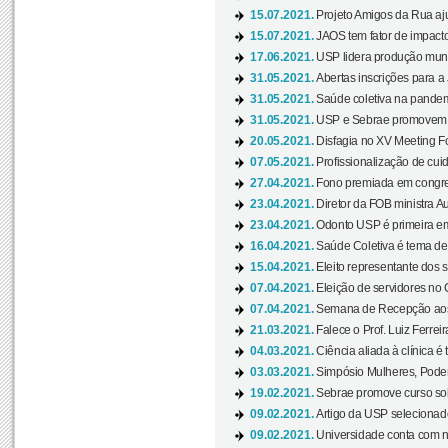
15.07.2021.
Projeto Amigos da Rua aj
15.07.2021.
JAOS tem fator de impact
17.06.2021.
USP lidera produção mund
31.05.2021.
Abertas inscrições para a
31.05.2021.
Saúde coletiva na pandemi
31.05.2021.
USP e Sebrae promovem 
20.05.2021.
Disfagia no XV Meeting F
07.05.2021.
Profissionalização de cuid
27.04.2021.
Fono premiada em congress
23.04.2021.
Diretor da FOB ministra A
23.04.2021.
Odonto USP é primeira em
16.04.2021.
Saúde Coletiva é tema de
15.04.2021.
Eleito representante dos s
07.04.2021.
Eleição de servidores no 
07.04.2021.
Semana de Recepção aos C
21.03.2021.
Falece o Prof. Luiz Ferreir
04.03.2021.
Ciência aliada à clínica é
03.03.2021.
Simpósio Mulheres, Poder
19.02.2021.
Sebrae promove curso sob
09.02.2021.
Artigo da USP selecionado
09.02.2021.
Universidade conta com nov