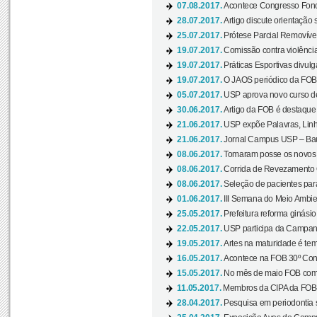
07.08.2017.
Acontece Congresso Fonoa
28.07.2017.
Artigo discute orientação 
25.07.2017.
Prótese Parcial Removível
19.07.2017.
Comissão contra violênci
19.07.2017.
Práticas Esportivas divulg
19.07.2017.
O JAOS periódico da FOB d
05.07.2017.
USP aprova novo curso de
30.06.2017.
Artigo da FOB é destaque e
21.06.2017.
USP expõe Palavras, Linh
21.06.2017.
Jornal Campus USP – Baur
08.06.2017.
Tomaram posse os novos
08.06.2017.
Corrida de Revezamento 
08.06.2017.
Seleção de pacientes para
01.06.2017.
III Semana do Meio Ambie
25.05.2017.
Prefeitura reforma ginási
22.05.2017.
USP participa da Campanh
19.05.2017.
Artes na maturidade é tem
16.05.2017.
Acontece na FOB 30º Cong
15.05.2017.
No mês de maio FOB com
11.05.2017.
Membros da CIPA da FOB
28.04.2017.
Pesquisa em periodontia s