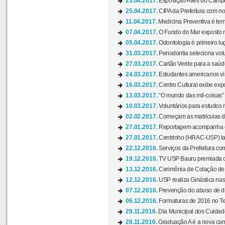
25.04.2017.
Exposição Aves do Campu
25.04.2017.
CIPA da Prefeitura com no
11.04.2017.
Medicina Preventiva é tem
07.04.2017.
O Fundo do Mar exposto no
05.04.2017.
Odontologia é primeiro lu
31.03.2017.
Periodontia seleciona volu
27.03.2017.
Cartão Verde para a saúd
24.03.2017.
Estudantes americanos vis
16.03.2017.
Centro Cultural exibe exp
13.03.2017.
“O mundo das mil-coisas” 
10.03.2017.
Voluntários para estudos n
02.02.2017.
Começam as matrículas 
27.01.2017.
Reportagem acompanha e
27.01.2017.
Centrinho (HRAC-USP) lanç
22.12.2016.
Serviços da Prefeitura com
19.12.2016.
TV USP Bauru premiada c
13.12.2016.
Cerimônia de Colação de
12.12.2016.
USP realiza Ginástica nas
07.12.2016.
Prevenção do abuso de dr
06.12.2016.
Formaturas de 2016 no Te
29.11.2016.
Dia Municipal dos Cuidado
28.11.2016.
Graduação A é a nova cam