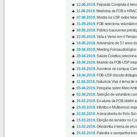
12.06.2019.
Feijoada Completa é tema
11.06.2019.
Medicina da FOB e HRAC 
07.06.2019.
Mostra na USP exibe telas 
31.05.2019.
FOB seleciona voluntário
30.05.2019.
Público bauruense prestig
22.05.2019.
Vida e Verso em 4 Tempos
16.05.2019.
Aniversário de 57 anos d
29.04.2019.
Meeting Fonoaudiológico d
29.04.2019.
Saúde Coletiva seleciona 
26.04.2019.
Modelo da FOB-USP inspir
25.04.2019.
Acontece no campus Cam
18.04.2019.
FOB-USP discute disfagia 
11.04.2019.
Natureza Viva é tema de 
05.04.2019.
Pesquisa sobre Meio Ambi
02.04.2019.
Seleção de voluntário com
26.03.2019.
Ex-aluna da FOB obtém a
25.03.2019.
Infinitos e Multiversos ex
22.03.2019.
A descoberta do Polo Sul
15.03.2019.
Eleição de servidor no Co
15.03.2019.
Ortodontia é tema de encon
25.02.2019.
Palestra e campanha ence