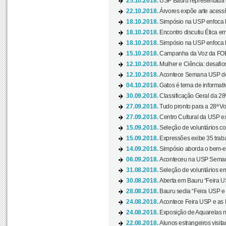
25.10.2018.
USP Bauru representada 
22.10.2018.
Árvores expõe arte acessí
18.10.2018.
Simpósio na USP enfoca b
18.10.2018.
Encontro discutiu Ética e
18.10.2018.
Simpósio na USP enfoca b
15.10.2018.
Campanha da Voz da FOB-
12.10.2018.
Mulher e Ciência: desafios
12.10.2018.
Acontece Semana USP de 
04.10.2018.
Gatos é tema de informativo
30.09.2018.
Classificação Geral da 28
27.09.2018.
Tudo pronto para a 28ª Vo
27.09.2018.
Centro Cultural da USP ex
15.09.2018.
Seleção de voluntários co
15.09.2018.
Expressões exibe 35 traba
14.09.2018.
Simpósio aborda o bem-es
06.09.2018.
Aconteceu na USP Semana 
31.08.2018.
Seleção de voluntários em
30.08.2018.
Aberta em Bauru “Feira US
28.08.2018.
Bauru sedia “Feira USP e as
24.08.2018.
Acontece Feira USP e as Pr
24.08.2018.
Exposição de Aquarelas na
22.08.2018.
Alunos estrangeiros visit