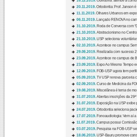
16.12.2019.
Ouvidoria: atende à comu
20.11.2019.
Ortodontia: Prof. Janson é
11.11.2019.
Olhares Urbanos em exposi
06.11.2019.
Lançado RENOVA no camp
31.10.2019.
Roda de Conversa com “Di
21.10.2019.
Abstracionismo no Centro 
21.10.2019.
USP seleciona voluntária
02.10.2019.
Acontece no campus Seman
29.09.2019.
Realizada com sucesso 29
23.09.2019.
Acontece no campus de Ba
23.09.2019.
Expo Ao Mesmo Tempo em 
12.09.2019.
FOB-USP agora tem perfil 
05.09.2019.
TV USP renova parceria c
02.09.2019.
Curso de Medicina da FOB
19.08.2019.
Miscelânea é tema de mos
31.07.2019.
Abertas inscrições da 29ª
31.07.2019.
Exposição na USP exibe pa
24.07.2019.
Ortodontia seleciona pacie
17.07.2019.
Fonoaudiologia: Vem aí a 
11.07.2019.
Campus possui Comissão 
03.07.2019.
Pesquisa na FOB-USP sele
18.06.2019.
USP-Bauru promove consci