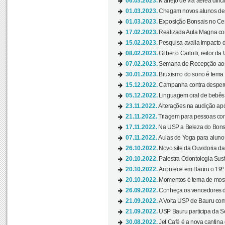
06.03.2023.
Manejo de via aérea difíci
01.03.2023.
Chegam novos alunos de O
01.03.2023.
Exposição Bonsais no Cent
17.02.2023.
Realizada Aula Magna com 
15.02.2023.
Pesquisa avalia impacto d
08.02.2023.
Gilberto Carlotti, reitor d
07.02.2023.
Semana de Recepção aos
30.01.2023.
Bruxismo do sono é tema d
15.12.2022.
Campanha contra desperdí
05.12.2022.
Linguagem oral de bebês 
23.11.2022.
Alterações na audição apó
21.11.2022.
Triagem para pessoas com 
17.11.2022.
Na USP a Beleza do Bonsai
07.11.2022.
Aulas de Yoga para aluno
26.10.2022.
Novo site da Ouvidoria d
20.10.2022.
Palestra Odontologia Suste
20.10.2022.
Acontece em Bauru o 19º C
20.10.2022.
Momentos é tema de mostra
26.09.2022.
Conheça os vencedores da
21.09.2022.
A Volta USP de Bauru com
21.09.2022.
USP Bauru participa da S
30.08.2022.
Jet Café é a nova cantina