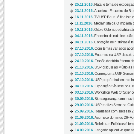
25.11.2016.
Natal é tema de exposição 
23.11.2016.
Acontece Encontro de Bios
16.11.2016.
TV USP Bauru é finalista em
11.11.2016.
Medalhista da Olimpíada 
10.11.2016.
Orto e Odontopediatria sã
04.11.2016.
Encontro discute Inclusão
04.11.2016.
Contação de histórias é te
27.10.2016.
Com temas variados acont
27.10.2016.
Encontro na USP discute 
24.10.2016.
Erosão dentária é tema de
21.10.2016.
USP discute as Múltiplas 
21.10.2016.
Começou na USP Semana C
07.10.2016.
USP propõe tratamento ino
04.10.2016.
Exposição Sín-tese no Cen
03.10.2016.
Workshop Web Of Science
30.09.2016.
Biossegurança com inscriç
29.09.2016.
USP realiza Semana Cultur
25.09.2016.
Realizada com sucesso 26
21.09.2016.
Acontece domingo 26ª Vol
21.09.2016.
Releituras Ecléticas é tem
14.09.2016.
Lançado aplicativo que a