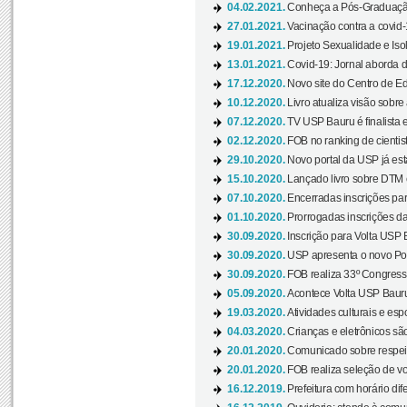
04.02.2021.
Conheça a Pós-Graduaçã
27.01.2021.
Vacinação contra a covid-
19.01.2021.
Projeto Sexualidade e Iso
13.01.2021.
Covid-19: Jornal aborda d
17.12.2020.
Novo site do Centro de Ed
10.12.2020.
Livro atualiza visão sobre
07.12.2020.
TV USP Bauru é finalista em
02.12.2020.
FOB no ranking de cientista
29.10.2020.
Novo portal da USP já está
15.10.2020.
Lançado livro sobre DTM e
07.10.2020.
Encerradas inscrições par
01.10.2020.
Prorrogadas inscrições da
30.09.2020.
Inscrição para Volta USP B
30.09.2020.
USP apresenta o novo Port
30.09.2020.
FOB realiza 33º Congresso
05.09.2020.
Acontece Volta USP Bauru 
19.03.2020.
Atividades culturais e esp
04.03.2020.
Crianças e eletrônicos sã
20.01.2020.
Comunicado sobre respeit
20.01.2020.
FOB realiza seleção de vol
16.12.2019.
Prefeitura com horário dife