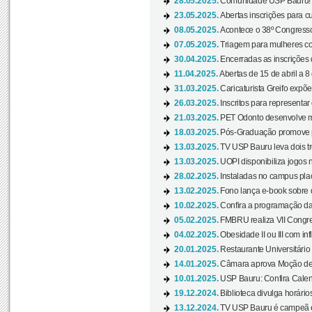
28.05.2025.
Comunidade USP Bauru! Ve
23.05.2025.
Abertas inscrições para 
08.05.2025.
Acontece o 38º Congresso
07.05.2025.
Triagem para mulheres com
30.04.2025.
Encerradas as inscrições 
11.04.2025.
Abertas de 15 de abril a 8
31.03.2025.
Caricaturista Greifo expõ
26.03.2025.
Inscritos para representa
21.03.2025.
PET Odonto desenvolve ma
18.03.2025.
Pós-Graduação promove pal
13.03.2025.
TV USP Bauru leva dois tr
13.03.2025.
UOPI disponibiliza jogos 
28.02.2025.
Instaladas no campus pla
13.02.2025.
Fono lança e-book sobre de
10.02.2025.
Confira a programação d
05.02.2025.
FMBRU realiza VII Congr
04.02.2025.
Obesidade II ou III com i
20.01.2025.
Restaurante Universitário
14.01.2025.
Câmara aprova Moção de 
10.01.2025.
USP Bauru: Confira Calend
19.12.2024.
Biblioteca divulga horári
13.12.2024.
TV USP Bauru é campeã em 