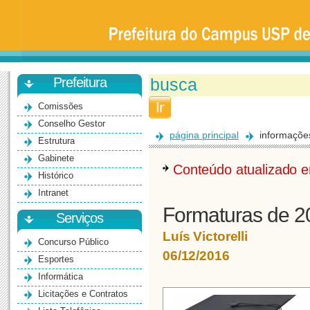
Prefeitura
da
Universidade
de
São
Paulo
-
Bauru
Prefeitura
Comissões
Conselho Gestor
página principal
informaçõe
Estrutura
Gabinete
Conteúdo atualizado
Histórico
Intranet
Formaturas de 2
Serviços
Luís Victorelli
Concurso Público
06/12/2016
Esportes
Informática
Licitações e Contratos