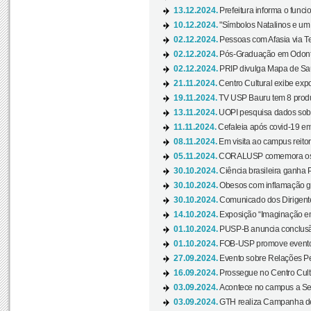
13.12.2024.
Prefeitura informa o funci
10.12.2024.
"Símbolos Natalinos e um N
02.12.2024.
Pessoas com Afasia via Te
02.12.2024.
Pós-Graduação em Odonto
02.12.2024.
PRIP divulga Mapa de Saú
21.11.2024.
Centro Cultural exibe expo
19.11.2024.
TV USP Bauru tem 8 produçõ
13.11.2024.
UOPI pesquisa dados sobre
11.11.2024.
Cefaleia após covid-19 em
08.11.2024.
Em visita ao campus reitor
05.11.2024.
CORALUSP comemora os 8
30.10.2024.
Ciência brasileira ganha 
30.10.2024.
Obesos com inflamação ge
30.10.2024.
Comunicado dos Dirigente
14.10.2024.
Exposição “Imaginação em
01.10.2024.
PUSP-B anuncia conclus
01.10.2024.
FOB-USP promove evento O
27.09.2024.
Evento sobre Relações Pe
16.09.2024.
Prossegue no Centro Cultu
03.09.2024.
Acontece no campus a Sem
03.09.2024.
GTH realiza Campanha de D