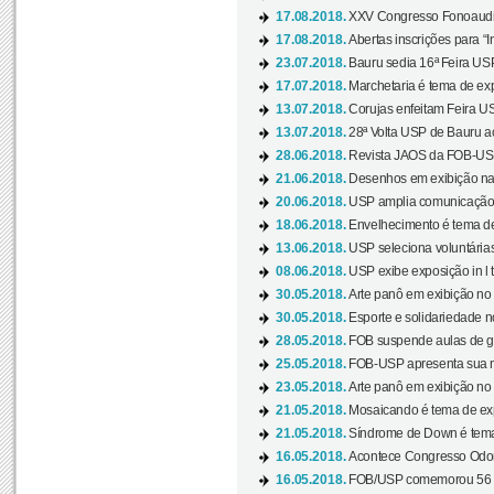
17.08.2018.
XXV Congresso Fonoaudio
17.08.2018.
Abertas inscrições para “In
23.07.2018.
Bauru sedia 16ª Feira USP 
17.07.2018.
Marchetaria é tema de ex
13.07.2018.
Corujas enfeitam Feira USP
13.07.2018.
28ª Volta USP de Bauru a
28.06.2018.
Revista JAOS da FOB-USP
21.06.2018.
Desenhos em exibição na 
20.06.2018.
USP amplia comunicação 
18.06.2018.
Envelhecimento é tema de
13.06.2018.
USP seleciona voluntárias 
08.06.2018.
USP exibe exposição in l t
30.05.2018.
Arte panô em exibição no C
30.05.2018.
Esporte e solidariedade 
28.05.2018.
FOB suspende aulas de gr
25.05.2018.
FOB-USP apresenta sua no
23.05.2018.
Arte panô em exibição no C
21.05.2018.
Mosaicando é tema de ex
21.05.2018.
Síndrome de Down é tema
16.05.2018.
Acontece Congresso Odont
16.05.2018.
FOB/USP comemorou 56 a