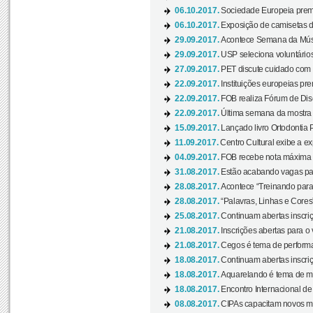
06.10.2017.
Sociedade Europeia premi
06.10.2017.
Exposição de camisetas d
29.09.2017.
Acontece Semana da Músi
29.09.2017.
USP seleciona voluntários
27.09.2017.
PET discute cuidado com p
22.09.2017.
Instituições europeias pre
22.09.2017.
FOB realiza Fórum de Dis
22.09.2017.
Última semana da mostra “
15.09.2017.
Lançado livro Ortodontia 
11.09.2017.
Centro Cultural exibe a ex
04.09.2017.
FOB recebe nota máxima d
31.08.2017.
Estão acabando vagas par
28.08.2017.
Acontece “Treinando para 
28.08.2017.
“Palavras, Linhas e Cores
25.08.2017.
Continuam abertas inscriç
21.08.2017.
Inscrições abertas para o 
21.08.2017.
Cegos é tema de performa
18.08.2017.
Continuam abertas inscriç
18.08.2017.
Aquarelando é tema de mos
18.08.2017.
Encontro Internacional de 
08.08.2017.
CIPAs capacitam novos m