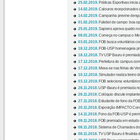
25.02.2019.
Práticas Esportivas inicia 
14.02.2019.
Calouros recepcionados 
14.02.2019.
Campanha previne dengue
01.02.2019.
Futebol de campo: boa opçã
25.01.2019.
Sapiens aprova quatro no v
08.01.2019.
Começa no campus o Mexa
03.01.2019.
FOB busca voluntários com
18.12.2018.
FOB-USP homenageia prof
18.12.2018.
TV USP Bauru é premiada 
17.12.2018.
Prefeitura do campus com h
17.12.2018.
Mexa-se nas férias de Ver
10.12.2018.
Simulador realiza treino d
03.12.2018.
FOB seleciona voluntário
28.11.2018.
USP-Bauru é premiada no 
28.11.2018.
Colóquio discute implantes
27.11.2018.
Estudante de fono da FOB
20.11.2018.
Exposição IMPACTO Consc
14.11.2018.
Fono da FOB-USP é premia
09.11.2018.
FOB premiada em estudo s
08.11.2018.
Sistema de Chamados do c
08.11.2018.
TV USP Bauru é finalista d