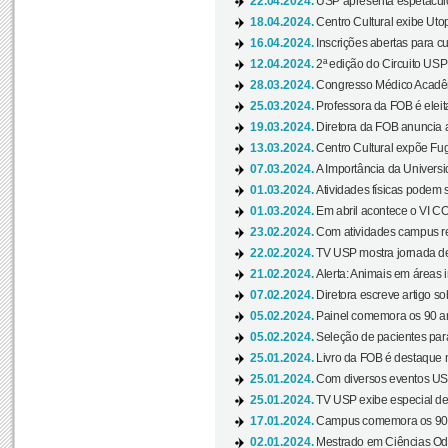
22.04.2024.
USP apresenta espetáculo
18.04.2024.
Centro Cultural exibe Utop
16.04.2024.
Inscrições abertas para 
12.04.2024.
2ª edição do Circuito USP
28.03.2024.
Congresso Médico Acadêm
25.03.2024.
Professora da FOB é eleita
19.03.2024.
Diretora da FOB anuncia 
13.03.2024.
Centro Cultural expõe Fug
07.03.2024.
A Importância da Universi
01.03.2024.
Atividades físicas podem 
01.03.2024.
Em abril acontece o VI C
23.02.2024.
Com atividades campus re
22.02.2024.
TV USP mostra jornada de
21.02.2024.
Alerta: Animais em áreas 
07.02.2024.
Diretora escreve artigo s
05.02.2024.
Painel comemora os 90 an
05.02.2024.
Seleção de pacientes para
25.01.2024.
Livro da FOB é destaque 
25.01.2024.
Com diversos eventos US
25.01.2024.
TV USP exibe especial de
17.01.2024.
Campus comemora os 90 
02.01.2024.
Mestrado em Ciências Odo