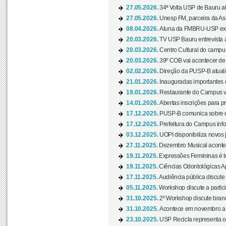
27.05.2026.
34ª Volta USP de Bauru a
27.05.2026.
Unesp FM, parceira da As
08.04.2026.
Aluna da FMBRU-USP expõe
20.03.2026.
TV USP Bauru entrevista a
20.03.2026.
Centro Cultural do campus
20.03.2026.
39º COB vai acontecer de 
02.02.2026.
Direção da PUSP-B atualiz
21.01.2026.
Inauguradas importantes
19.01.2026.
Restaurante do Campus vol
14.01.2026.
Abertas inscrições para p
17.12.2025.
PUSP-B comunica sobre de
17.12.2025.
Prefeitura do Campus info
03.12.2025.
UOPI disponibiliza novos 
27.11.2025.
Dezembro Musical acontec
19.11.2025.
Expressões Femininas é te
19.11.2025.
Ciências Odontológicas Ap
17.11.2025.
Audiência pública discute
05.11.2025.
Workshop discute a partic
31.10.2025.
2º Workshop discute branq
31.10.2025.
Acontece em novembro a 
23.10.2025.
USP Recicla representa 