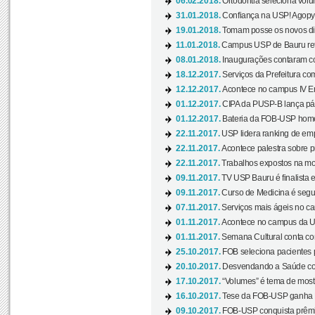
06.02.2018.
Ortodontia seleciona volun
31.01.2018.
Confiança na USP! Agopya
19.01.2018.
Tomam posse os novos dir
11.01.2018.
Campus USP de Bauru reto
08.01.2018.
Inaugurações contaram com
18.12.2017.
Serviços da Prefeitura com
12.12.2017.
Acontece no campus IV En
01.12.2017.
CIPA da PUSP-B lança pág
01.12.2017.
Bateria da FOB-USP homen
22.11.2017.
USP lidera ranking de emp
22.11.2017.
Acontece palestra sobre p
22.11.2017.
Trabalhos expostos na mos
09.11.2017.
TV USP Bauru é finalista em
09.11.2017.
Curso de Medicina é segun
07.11.2017.
Serviços mais ágeis no c
01.11.2017.
Acontece no campus da US
01.11.2017.
Semana Cultural conta co
25.10.2017.
FOB seleciona pacientes p
20.10.2017.
Desvendando a Saúde com
17.10.2017.
“Volumes” é tema de mostr
16.10.2017.
Tese da FOB-USP ganha 
09.10.2017.
FOB-USP conquista prêmio