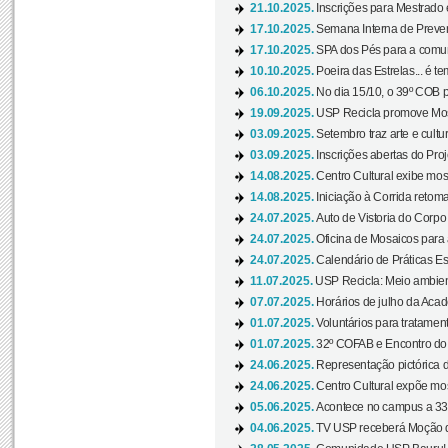
21.10.2025.
Inscrições para Mestrado
17.10.2025.
Semana Interna de Preven
17.10.2025.
SPA dos Pés para a comuni
10.10.2025.
Poeira das Estrelas... é t
06.10.2025.
No dia 15/10, o 39º COB 
19.09.2025.
USP Recicla promove Most
03.09.2025.
Setembro traz arte e cultu
03.09.2025.
Inscrições abertas do Pro
14.08.2025.
Centro Cultural exibe mos
14.08.2025.
Iniciação à Corrida retoma 
24.07.2025.
Auto de Vistoria do Corpo
24.07.2025.
Oficina de Mosaicos para 
24.07.2025.
Calendário de Práticas Esp
11.07.2025.
USP Recicla: Meio ambient
07.07.2025.
Horários de julho da Acad
01.07.2025.
Voluntários para tratament
01.07.2025.
32º COFAB e Encontro do
24.06.2025.
Representação pictórica d
24.06.2025.
Centro Cultural expõe most
05.06.2025.
Acontece no campus a 33ª
04.06.2025.
TV USP receberá Moção d