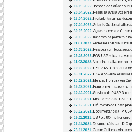
16.05.2022.
Nova era da odontologia é
06.05.2022.
Jornada de Saúde da Mulhe
20.04.2022.
Pesquisa avalia voz e res
13.04.2022.
Proibido fumar nas depen
07.04.2022.
Submissão de trabalhos s
30.03.2022.
Águas e cores no Centro C
30.03.2022.
Impactos da pandemia na 
11.03.2022.
Professora Marília Buzalaf
10.03.2022.
Pessoas com boca seca co
25.02.2022.
FOB-USP seleciona voluntá
11.02.2022.
Medicina realiza em abril
10.02.2022.
USP 2022: Campanha de 
03.01.2022.
USP e governo estadual a
23.12.2021.
Menção Honrosa em Ciênc
15.12.2021.
Fono convida pais de cria
10.12.2021.
Serviços da PUSP-B com in
10.12.2021.
Mexa o corpo na USP duran
07.12.2021.
Pré-evento do Cofab prom
03.12.2021.
Documentário da TV USP 
29.11.2021.
USP é a 90ª melhor em em
26.11.2021.
Documentário com DiCaprio
23.11.2021.
Centro Cultural exibe most