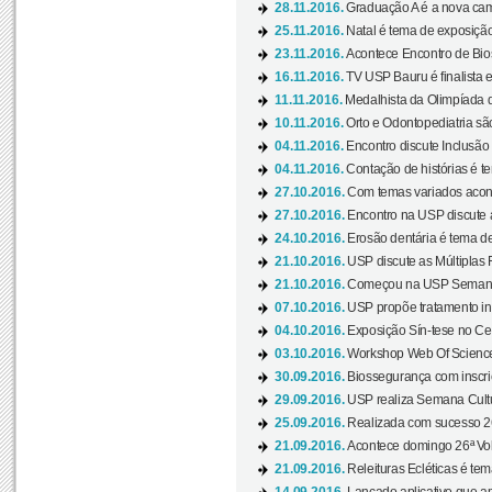
28.11.2016.
Graduação A é a nova cam
25.11.2016.
Natal é tema de exposição 
23.11.2016.
Acontece Encontro de Bios
16.11.2016.
TV USP Bauru é finalista em
11.11.2016.
Medalhista da Olimpíada 
10.11.2016.
Orto e Odontopediatria sã
04.11.2016.
Encontro discute Inclusão
04.11.2016.
Contação de histórias é te
27.10.2016.
Com temas variados acont
27.10.2016.
Encontro na USP discute 
24.10.2016.
Erosão dentária é tema de
21.10.2016.
USP discute as Múltiplas 
21.10.2016.
Começou na USP Semana C
07.10.2016.
USP propõe tratamento ino
04.10.2016.
Exposição Sín-tese no Cen
03.10.2016.
Workshop Web Of Science
30.09.2016.
Biossegurança com inscriç
29.09.2016.
USP realiza Semana Cultur
25.09.2016.
Realizada com sucesso 26
21.09.2016.
Acontece domingo 26ª Vol
21.09.2016.
Releituras Ecléticas é tem