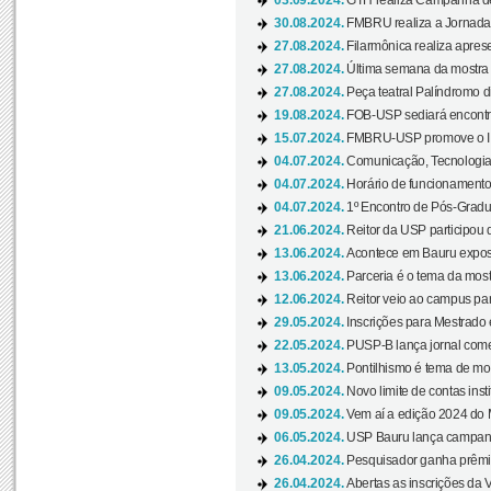
03.09.2024.
GTH realiza Campanha de D
30.08.2024.
FMBRU realiza a Jornada 
27.08.2024.
Filarmônica realiza apres
27.08.2024.
Última semana da mostra Aq
27.08.2024.
Peça teatral Palíndromo di
19.08.2024.
FOB-USP sediará encontro
15.07.2024.
FMBRU-USP promove o II 
04.07.2024.
Comunicação, Tecnologia
04.07.2024.
Horário de funcionamento
04.07.2024.
1º Encontro de Pós-Gradu
21.06.2024.
Reitor da USP participou 
13.06.2024.
Acontece em Bauru exposi
13.06.2024.
Parceria é o tema da mostr
12.06.2024.
Reitor veio ao campus para
29.05.2024.
Inscrições para Mestrado
22.05.2024.
PUSP-B lança jornal come
13.05.2024.
Pontilhismo é tema de most
09.05.2024.
Novo limite de contas ins
09.05.2024.
Vem aí a edição 2024 do 
06.05.2024.
USP Bauru lança campanha
26.04.2024.
Pesquisador ganha prêmio 
26.04.2024.
Abertas as inscrições da 