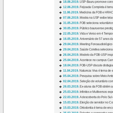
18.06.2019.
USP-Bauru promove consci
12.06.2019.
Feijoada Completa é tema
11.06.2019.
Medicina da FOB e HRAC 
07.06.2019.
Mostra na USP exibe telas 
31.05.2019.
FOB seleciona voluntário
30.05.2019.
Público bauruense prestig
22.05.2019.
Vida e Verso em 4 Tempos
16.05.2019.
Aniversário de 57 anos d
29.04.2019.
Meeting Fonoaudiológico d
29.04.2019.
Saúde Coletiva seleciona 
26.04.2019.
Modelo da FOB-USP inspir
25.04.2019.
Acontece no campus Cam
18.04.2019.
FOB-USP discute disfagia 
11.04.2019.
Natureza Viva é tema de 
05.04.2019.
Pesquisa sobre Meio Ambi
02.04.2019.
Seleção de voluntário com
26.03.2019.
Ex-aluna da FOB obtém a
25.03.2019.
Infinitos e Multiversos ex
22.03.2019.
A descoberta do Polo Sul
15.03.2019.
Eleição de servidor no Co
15.03.2019.
Ortodontia é tema de encon