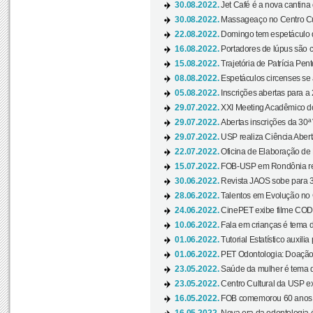
30.08.2022.
Jet Café é a nova cantina
30.08.2022.
Massageaço no Centro Cul
22.08.2022.
Domingo tem espetáculo d
16.08.2022.
Portadores de lúpus são c
15.08.2022.
Trajetória de Patrícia Pen
08.08.2022.
Espetáculos circenses se
05.08.2022.
Inscrições abertas para a 
29.07.2022.
XXI Meeting Acadêmico do
29.07.2022.
Abertas inscrições da 30ª
29.07.2022.
USP realiza Ciência Abert
22.07.2022.
Oficina de Elaboração de 
15.07.2022.
FOB-USP em Rondônia rea
30.06.2022.
Revista JAOS sobe para 3
28.06.2022.
Talentos em Evolução no C
24.06.2022.
CinePET exibe filme CODA 
10.06.2022.
Fala em crianças é tema d
01.06.2022.
Tutorial Estatístico auxilia
01.06.2022.
PET Odontologia: Doação
23.05.2022.
Saúde da mulher é tema d
23.05.2022.
Centro Cultural da USP ex
16.05.2022.
FOB comemorou 60 anos c