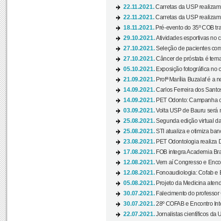
22.11.2021.
Carretas da USP realizam
22.11.2021.
Carretas da USP realizam
18.11.2021.
Pré-evento do 35º COB tra
29.10.2021.
Atividades esportivas no 
27.10.2021.
Seleção de pacientes com
27.10.2021.
Câncer de próstata é tema
05.10.2021.
Exposição fotográfica no
21.09.2021.
Profª Marília Buzalaf é a no
14.09.2021.
Carlos Ferreira dos Santo
14.09.2021.
PET Odonto: Campanha c
03.09.2021.
Volta USP de Bauru será n
25.08.2021.
Segunda edição virtual da 
25.08.2021.
STI atualiza e otimiza ba
23.08.2021.
PET Odontologia realiza 
17.08.2021.
FOB integra Academia Bras
12.08.2021.
Vem aí Congresso e Encont
12.08.2021.
Fonoaudiologia: Cofab e E
05.08.2021.
Projeto da Medicina atend
30.07.2021.
Falecimento do professor
30.07.2021.
28º COFAB e Encontro Inte
22.07.2021.
Jornalistas científicos d