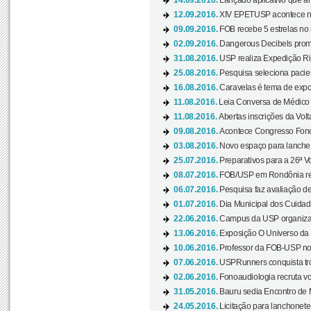
14.09.2016.
Lançado aplicativo que a
12.09.2016.
XIV EPETUSP acontece n
09.09.2016.
FOB recebe 5 estrelas no r
02.09.2016.
Dangerous Decibels promo
31.08.2016.
USP realiza Expedição Ri
25.08.2016.
Pesquisa seleciona pacie
16.08.2016.
Caravelas é tema de expo
11.08.2016.
Leia Conversa de Médico e 
11.08.2016.
Abertas inscrições da Vol
09.08.2016.
Acontece Congresso Fonoa
03.08.2016.
Novo espaço para lanche 
25.07.2016.
Preparativos para a 26ª V
08.07.2016.
FOB/USP em Rondônia real
06.07.2016.
Pesquisa faz avaliação de
01.07.2016.
Dia Municipal dos Cuidado
22.06.2016.
Campus da USP organiza "
13.06.2016.
Exposição O Universo da C
10.06.2016.
Professor da FOB-USP no
07.06.2016.
USPRunners conquista tro
02.06.2016.
Fonoaudiologia recruta vo
31.05.2016.
Bauru sedia Encontro de M
24.05.2016.
Licitação para lanchonet