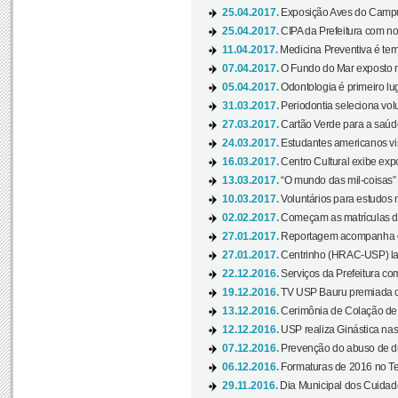
25.04.2017.
Exposição Aves do Campu
25.04.2017.
CIPA da Prefeitura com no
11.04.2017.
Medicina Preventiva é tem
07.04.2017.
O Fundo do Mar exposto no
05.04.2017.
Odontologia é primeiro lu
31.03.2017.
Periodontia seleciona volu
27.03.2017.
Cartão Verde para a saúd
24.03.2017.
Estudantes americanos vis
16.03.2017.
Centro Cultural exibe exp
13.03.2017.
“O mundo das mil-coisas” 
10.03.2017.
Voluntários para estudos n
02.02.2017.
Começam as matrículas 
27.01.2017.
Reportagem acompanha e
27.01.2017.
Centrinho (HRAC-USP) lanç
22.12.2016.
Serviços da Prefeitura com
19.12.2016.
TV USP Bauru premiada c
13.12.2016.
Cerimônia de Colação de
12.12.2016.
USP realiza Ginástica nas
07.12.2016.
Prevenção do abuso de dr
06.12.2016.
Formaturas de 2016 no Te
29.11.2016.
Dia Municipal dos Cuidado