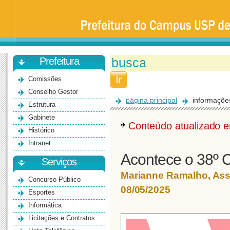
Prefeitura
da
Universidade
de
São
Paulo
-
Bauru
Prefeitura
Comissões
Conselho Gestor
página principal
informaçõe
Estrutura
Gabinete
Conteúdo atualizado
Histórico
Intranet
Acontece o 38º 
Serviços
Marianne Ramalho, As
Concurso Público
08/05/2025
Esportes
Informática
Licitações e Contratos