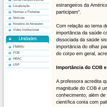
Jornal Campus Informa
estrangeiros da Améric
Localização
participam”.
Normas e Portarias
Notícias
Relatório de Atividades
Com relação ao tema de
Vídeo Institucional
importância da saúde c
Unidades
dissociada da saúde si
importância do olhar pa
FMBRU
FOB
do corpo em geral, acr
HRAC
USP
Importância do COB e
A professora acredita 
magnitude do COB é uma
conhecimento, além de p
científica conta com pa