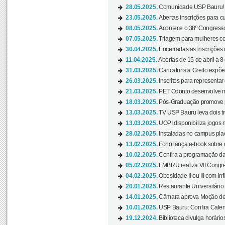
28.05.2025.
Comunidade USP Bauru! Ve
23.05.2025.
Abertas inscrições para 
08.05.2025.
Acontece o 38º Congresso
07.05.2025.
Triagem para mulheres com
30.04.2025.
Encerradas as inscrições 
11.04.2025.
Abertas de 15 de abril a 8
31.03.2025.
Caricaturista Greifo expõ
26.03.2025.
Inscritos para representa
21.03.2025.
PET Odonto desenvolve ma
18.03.2025.
Pós-Graduação promove pal
13.03.2025.
TV USP Bauru leva dois tr
13.03.2025.
UOPI disponibiliza jogos 
28.02.2025.
Instaladas no campus pla
13.02.2025.
Fono lança e-book sobre de
10.02.2025.
Confira a programação d
05.02.2025.
FMBRU realiza VII Congr
04.02.2025.
Obesidade II ou III com i
20.01.2025.
Restaurante Universitário
14.01.2025.
Câmara aprova Moção de 
10.01.2025.
USP Bauru: Confira Calend
19.12.2024.
Biblioteca divulga horári