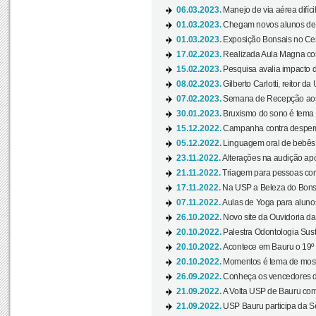
06.03.2023.
Manejo de via aérea difíci
01.03.2023.
Chegam novos alunos de O
01.03.2023.
Exposição Bonsais no Cent
17.02.2023.
Realizada Aula Magna com 
15.02.2023.
Pesquisa avalia impacto d
08.02.2023.
Gilberto Carlotti, reitor d
07.02.2023.
Semana de Recepção aos
30.01.2023.
Bruxismo do sono é tema d
15.12.2022.
Campanha contra desperdí
05.12.2022.
Linguagem oral de bebês 
23.11.2022.
Alterações na audição apó
21.11.2022.
Triagem para pessoas com 
17.11.2022.
Na USP a Beleza do Bonsai
07.11.2022.
Aulas de Yoga para aluno
26.10.2022.
Novo site da Ouvidoria d
20.10.2022.
Palestra Odontologia Suste
20.10.2022.
Acontece em Bauru o 19º C
20.10.2022.
Momentos é tema de mostra
26.09.2022.
Conheça os vencedores da
21.09.2022.
A Volta USP de Bauru com
21.09.2022.
USP Bauru participa da S