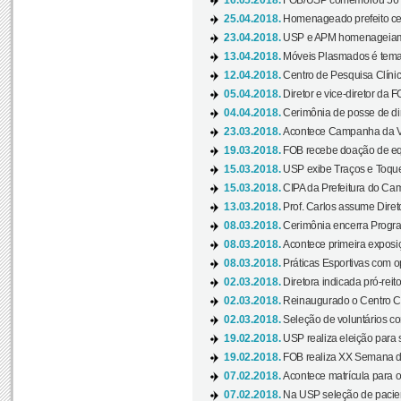
16.05.2018.
FOB/USP comemorou 56 a
25.04.2018.
Homenageado prefeito ces
23.04.2018.
USP e APM homenageiam D
13.04.2018.
Móveis Plasmados é tema 
12.04.2018.
Centro de Pesquisa Clíni
05.04.2018.
Diretor e vice-diretor da 
04.04.2018.
Cerimônia de posse de dir
23.03.2018.
Acontece Campanha da V
19.03.2018.
FOB recebe doação de eq
15.03.2018.
USP exibe Traços e Toques
15.03.2018.
CIPA da Prefeitura do Camp
13.03.2018.
Prof. Carlos assume Diret
08.03.2018.
Cerimônia encerra Progra
08.03.2018.
Acontece primeira exposiçã
08.03.2018.
Práticas Esportivas com o
02.03.2018.
Diretora indicada pró-reito
02.03.2018.
Reinaugurado o Centro Cu
02.03.2018.
Seleção de voluntários co
19.02.2018.
USP realiza eleição para 
19.02.2018.
FOB realiza XX Semana d
07.02.2018.
Acontece matrícula para o
07.02.2018.
Na USP seleção de pacie