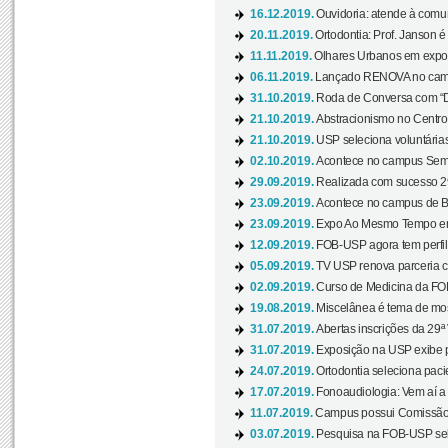
16.12.2019.
Ouvidoria: atende à comu
20.11.2019.
Ortodontia: Prof. Janson é
11.11.2019.
Olhares Urbanos em exposi
06.11.2019.
Lançado RENOVA no camp
31.10.2019.
Roda de Conversa com “Di
21.10.2019.
Abstracionismo no Centro 
21.10.2019.
USP seleciona voluntária
02.10.2019.
Acontece no campus Seman
29.09.2019.
Realizada com sucesso 29
23.09.2019.
Acontece no campus de Ba
23.09.2019.
Expo Ao Mesmo Tempo em 
12.09.2019.
FOB-USP agora tem perfil 
05.09.2019.
TV USP renova parceria c
02.09.2019.
Curso de Medicina da FOB
19.08.2019.
Miscelânea é tema de mos
31.07.2019.
Abertas inscrições da 29ª
31.07.2019.
Exposição na USP exibe pa
24.07.2019.
Ortodontia seleciona pacie
17.07.2019.
Fonoaudiologia: Vem aí a 
11.07.2019.
Campus possui Comissão 
03.07.2019.
Pesquisa na FOB-USP sele