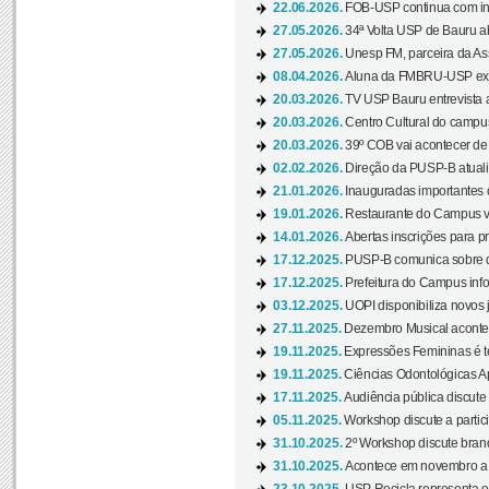
22.06.2026.
FOB-USP continua com ins
27.05.2026.
34ª Volta USP de Bauru a
27.05.2026.
Unesp FM, parceira da As
08.04.2026.
Aluna da FMBRU-USP expõe
20.03.2026.
TV USP Bauru entrevista a
20.03.2026.
Centro Cultural do campus
20.03.2026.
39º COB vai acontecer de 
02.02.2026.
Direção da PUSP-B atualiz
21.01.2026.
Inauguradas importantes
19.01.2026.
Restaurante do Campus vol
14.01.2026.
Abertas inscrições para p
17.12.2025.
PUSP-B comunica sobre de
17.12.2025.
Prefeitura do Campus info
03.12.2025.
UOPI disponibiliza novos 
27.11.2025.
Dezembro Musical acontec
19.11.2025.
Expressões Femininas é te
19.11.2025.
Ciências Odontológicas Ap
17.11.2025.
Audiência pública discute
05.11.2025.
Workshop discute a partic
31.10.2025.
2º Workshop discute branq
31.10.2025.
Acontece em novembro a 