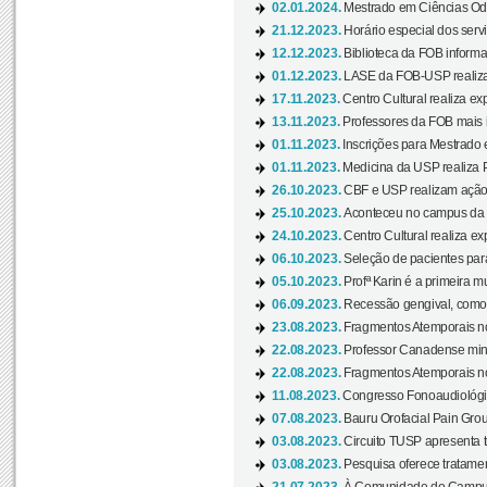
02.01.2024.
Mestrado em Ciências Odo
21.12.2023.
Horário especial dos servi
12.12.2023.
Biblioteca da FOB informa
01.12.2023.
LASE da FOB-USP realiza 
17.11.2023.
Centro Cultural realiza ex
13.11.2023.
Professores da FOB mais i
01.11.2023.
Inscrições para Mestrado 
01.11.2023.
Medicina da USP realiza 
26.10.2023.
CBF e USP realizam ação d
25.10.2023.
Aconteceu no campus da 
24.10.2023.
Centro Cultural realiza e
06.10.2023.
Seleção de pacientes para
05.10.2023.
Profª Karin é a primeira m
06.09.2023.
Recessão gengival, como re
23.08.2023.
Fragmentos Atemporais no
22.08.2023.
Professor Canadense minis
22.08.2023.
Fragmentos Atemporais no
11.08.2023.
Congresso Fonoaudiológic
07.08.2023.
Bauru Orofacial Pain Grou
03.08.2023.
Circuito TUSP apresenta t
03.08.2023.
Pesquisa oferece tratamen