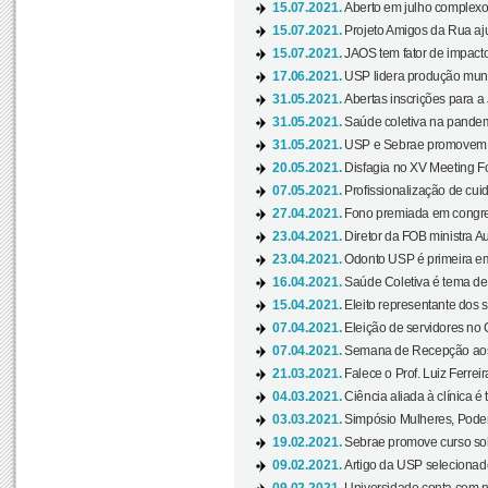
15.07.2021.
Aberto em julho complexo
15.07.2021.
Projeto Amigos da Rua aj
15.07.2021.
JAOS tem fator de impact
17.06.2021.
USP lidera produção mund
31.05.2021.
Abertas inscrições para a
31.05.2021.
Saúde coletiva na pandemi
31.05.2021.
USP e Sebrae promovem 
20.05.2021.
Disfagia no XV Meeting F
07.05.2021.
Profissionalização de cuid
27.04.2021.
Fono premiada em congress
23.04.2021.
Diretor da FOB ministra A
23.04.2021.
Odonto USP é primeira em
16.04.2021.
Saúde Coletiva é tema de
15.04.2021.
Eleito representante dos s
07.04.2021.
Eleição de servidores no 
07.04.2021.
Semana de Recepção aos C
21.03.2021.
Falece o Prof. Luiz Ferreir
04.03.2021.
Ciência aliada à clínica é
03.03.2021.
Simpósio Mulheres, Poder
19.02.2021.
Sebrae promove curso sob
09.02.2021.
Artigo da USP selecionado