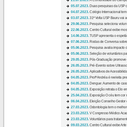
21.07.2023.
À Comunidade do Campus
05.07.2023.
Duas pesquisas da USP co
04.07.2023.
Colégio Internacional tem
03.07.2023.
31ª Volta USP Bauru vai a
29.06.2023.
Pesquisa seleciona volunt
22.06.2023.
Centro Cultural exibe mo
14.06.2023.
TUSP apresenta o espetác
07.06.2023.
Rodas de Conversa sobre
05.06.2023.
Pesquisa avalia impacto d
05.06.2023.
Seleção de voluntários pa
29.05.2023.
Pós-Graduação promove ev
26.05.2023.
Pré-Evento sobre Ultrasso
26.05.2023.
Aplicativos de Acessibilida
04.05.2023.
Profª Andréa é reeleita pr
04.05.2023.
Dengue: Aumento de casos
04.05.2023.
Exposição retrata o Elo ent
25.04.2023.
Exposição O céu tem cor 
06.04.2023.
Eleição Conselho Gestor
27.03.2023.
Odontologia tem o melho
23.03.2023.
V Congresso Médico Acad
23.03.2023.
Voluntários para tratamento
09.03.2023.
Centro Cultural exibe Arte