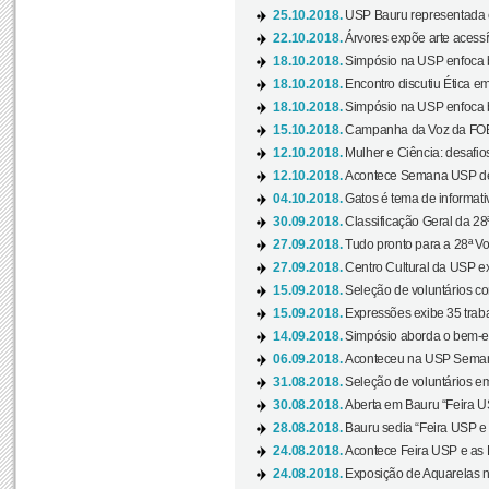
25.10.2018.
USP Bauru representada 
22.10.2018.
Árvores expõe arte acessí
18.10.2018.
Simpósio na USP enfoca b
18.10.2018.
Encontro discutiu Ética e
18.10.2018.
Simpósio na USP enfoca b
15.10.2018.
Campanha da Voz da FOB-
12.10.2018.
Mulher e Ciência: desafios
12.10.2018.
Acontece Semana USP de 
04.10.2018.
Gatos é tema de informativo
30.09.2018.
Classificação Geral da 28
27.09.2018.
Tudo pronto para a 28ª Vo
27.09.2018.
Centro Cultural da USP ex
15.09.2018.
Seleção de voluntários co
15.09.2018.
Expressões exibe 35 traba
14.09.2018.
Simpósio aborda o bem-es
06.09.2018.
Aconteceu na USP Semana 
31.08.2018.
Seleção de voluntários em
30.08.2018.
Aberta em Bauru “Feira US
28.08.2018.
Bauru sedia “Feira USP e as
24.08.2018.
Acontece Feira USP e as Pr
24.08.2018.
Exposição de Aquarelas na