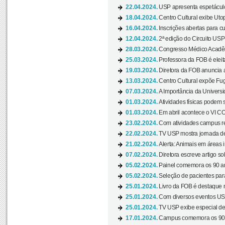
22.04.2024.
USP apresenta espetáculo
18.04.2024.
Centro Cultural exibe Utop
16.04.2024.
Inscrições abertas para 
12.04.2024.
2ª edição do Circuito USP
28.03.2024.
Congresso Médico Acadêm
25.03.2024.
Professora da FOB é eleita
19.03.2024.
Diretora da FOB anuncia 
13.03.2024.
Centro Cultural expõe Fug
07.03.2024.
A Importância da Universi
01.03.2024.
Atividades físicas podem 
01.03.2024.
Em abril acontece o VI C
23.02.2024.
Com atividades campus re
22.02.2024.
TV USP mostra jornada de
21.02.2024.
Alerta: Animais em áreas 
07.02.2024.
Diretora escreve artigo s
05.02.2024.
Painel comemora os 90 an
05.02.2024.
Seleção de pacientes para
25.01.2024.
Livro da FOB é destaque 
25.01.2024.
Com diversos eventos US
25.01.2024.
TV USP exibe especial de
17.01.2024.
Campus comemora os 90 