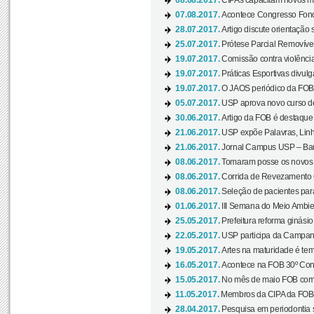
08.08.2017.
CIPAs capacitam novos m
07.08.2017.
Acontece Congresso Fonoa
28.07.2017.
Artigo discute orientação 
25.07.2017.
Prótese Parcial Removível
19.07.2017.
Comissão contra violênci
19.07.2017.
Práticas Esportivas divulg
19.07.2017.
O JAOS periódico da FOB d
05.07.2017.
USP aprova novo curso de
30.06.2017.
Artigo da FOB é destaque e
21.06.2017.
USP expõe Palavras, Linh
21.06.2017.
Jornal Campus USP – Baur
08.06.2017.
Tomaram posse os novos
08.06.2017.
Corrida de Revezamento 
08.06.2017.
Seleção de pacientes para
01.06.2017.
III Semana do Meio Ambie
25.05.2017.
Prefeitura reforma ginási
22.05.2017.
USP participa da Campanh
19.05.2017.
Artes na maturidade é tem
16.05.2017.
Acontece na FOB 30º Cong
15.05.2017.
No mês de maio FOB com
11.05.2017.
Membros da CIPA da FOB
28.04.2017.
Pesquisa em periodontia s