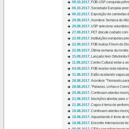
09.10.2017.
FOB-USP conquista prêmio
06.10.2017.
Sociedade Europeia premi
06.10.2017.
Exposição de camisetas d
29.09.2017.
Acontece Semana da Músi
29.09.2017.
USP seleciona voluntários
27.09.2017.
PET discute cuidado com p
22.09.2017.
Instituições europeias pre
22.09.2017.
FOB realiza Fórum de Dis
22.09.2017.
Última semana da mostra “
15.09.2017.
Lançado livro Ortodontia 
11.09.2017.
Centro Cultural exibe a ex
04.09.2017.
FOB recebe nota máxima d
31.08.2017.
Estão acabando vagas par
28.08.2017.
Acontece “Treinando para 
28.08.2017.
“Palavras, Linhas e Cores
25.08.2017.
Continuam abertas inscriç
21.08.2017.
Inscrições abertas para o 
21.08.2017.
Cegos é tema de performa
18.08.2017.
Continuam abertas inscriç
18.08.2017.
Aquarelando é tema de mos
18.08.2017.
Encontro Internacional de 