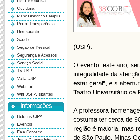
Lista Telefônica
Ouvidoria
Plano Diretor do Campus
Portal Transparência
Restaurante
Saúde
(USP).
Seção de Pessoal
Segurança e Acessos
Serviço Social
O evento, este ano, se
TV USP
integralidade da atenç
Volta USP
estar geral”, e a abert
Webmail
Teatro Universitário d
Wifi USP-Visitantes
Informações
A professora homenage
Boletins CIPA
costuma ter cerca de 90
Eventos
região é maioria, mas 
Fale Conosco
de São Paulo, Minas Ge