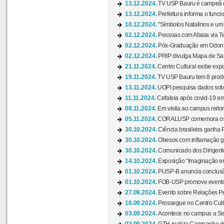
13.12.2024.
TV USP Bauru é campeã em 
13.12.2024.
Prefeitura informa o funci
10.12.2024.
"Símbolos Natalinos e um N
02.12.2024.
Pessoas com Afasia via Te
02.12.2024.
Pós-Graduação em Odonto
02.12.2024.
PRIP divulga Mapa de Saú
21.11.2024.
Centro Cultural exibe expo
19.11.2024.
TV USP Bauru tem 8 produçõ
13.11.2024.
UOPI pesquisa dados sobre
11.11.2024.
Cefaleia após covid-19 em
08.11.2024.
Em visita ao campus reitor
05.11.2024.
CORALUSP comemora os 8
30.10.2024.
Ciência brasileira ganha 
30.10.2024.
Obesos com inflamação ge
30.10.2024.
Comunicado dos Dirigente
14.10.2024.
Exposição “Imaginação em
01.10.2024.
PUSP-B anuncia conclus
01.10.2024.
FOB-USP promove evento O
27.09.2024.
Evento sobre Relações Pe
16.09.2024.
Prossegue no Centro Cultu
03.09.2024.
Acontece no campus a Sem