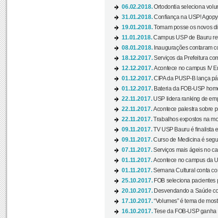
06.02.2018.
Ortodontia seleciona volun
31.01.2018.
Confiança na USP! Agopya
19.01.2018.
Tomam posse os novos dir
11.01.2018.
Campus USP de Bauru reto
08.01.2018.
Inaugurações contaram com
18.12.2017.
Serviços da Prefeitura com
12.12.2017.
Acontece no campus IV En
01.12.2017.
CIPA da PUSP-B lança pág
01.12.2017.
Bateria da FOB-USP homen
22.11.2017.
USP lidera ranking de emp
22.11.2017.
Acontece palestra sobre p
22.11.2017.
Trabalhos expostos na mos
09.11.2017.
TV USP Bauru é finalista em
09.11.2017.
Curso de Medicina é segun
07.11.2017.
Serviços mais ágeis no c
01.11.2017.
Acontece no campus da US
01.11.2017.
Semana Cultural conta co
25.10.2017.
FOB seleciona pacientes p
20.10.2017.
Desvendando a Saúde com
17.10.2017.
“Volumes” é tema de mostr
16.10.2017.
Tese da FOB-USP ganha 