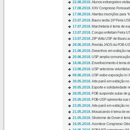
22.08.2018.
Alunos estrangeiros visit
17.08.2018.
XXV Congresso Fonoaudio
17.08.2018.
Abertas inscrições para “In
23.07.2018.
Bauru sedia 16ª Feira USP 
17.07.2018.
Marchetaria é tema de ex
13.07.2018.
Corujas enfeitam Feira USP
13.07.2018.
28ª Volta USP de Bauru a
28.06.2018.
Revista JAOS da FOB-USP
21.06.2018.
Desenhos em exibição na 
20.06.2018.
USP amplia comunicação 
18.06.2018.
Envelhecimento é tema de
13.06.2018.
USP seleciona voluntárias 
08.06.2018.
USP exibe exposição in l t
30.05.2018.
Arte panô em exibição no C
30.05.2018.
Esporte e solidariedade 
28.05.2018.
FOB suspende aulas de gr
25.05.2018.
FOB-USP apresenta sua no
23.05.2018.
Arte panô em exibição no C
21.05.2018.
Mosaicando é tema de ex
21.05.2018.
Síndrome de Down é tema
16.05.2018.
Acontece Congresso Odont