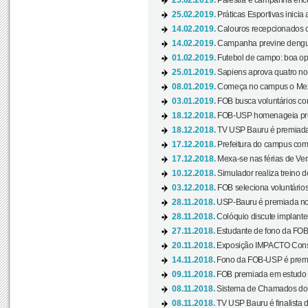
25.02.2019.
Palestra e campanha ence
25.02.2019.
Práticas Esportivas inicia 
14.02.2019.
Calouros recepcionados 
14.02.2019.
Campanha previne dengue
01.02.2019.
Futebol de campo: boa opçã
25.01.2019.
Sapiens aprova quatro no v
08.01.2019.
Começa no campus o Mexa
03.01.2019.
FOB busca voluntários com
18.12.2018.
FOB-USP homenageia prof
18.12.2018.
TV USP Bauru é premiada 
17.12.2018.
Prefeitura do campus com h
17.12.2018.
Mexa-se nas férias de Ver
10.12.2018.
Simulador realiza treino d
03.12.2018.
FOB seleciona voluntário
28.11.2018.
USP-Bauru é premiada no 
28.11.2018.
Colóquio discute implantes
27.11.2018.
Estudante de fono da FOB
20.11.2018.
Exposição IMPACTO Consc
14.11.2018.
Fono da FOB-USP é premia
09.11.2018.
FOB premiada em estudo s
08.11.2018.
Sistema de Chamados do c
08.11.2018.
TV USP Bauru é finalista d