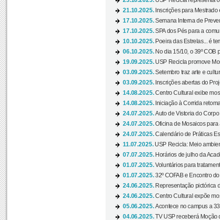
23.10.2025.
USP Recicla representa 
21.10.2025.
Inscrições para Mestrado
17.10.2025.
Semana Interna de Preven
17.10.2025.
SPA dos Pés para a comuni
10.10.2025.
Poeira das Estrelas... é t
06.10.2025.
No dia 15/10, o 39º COB 
19.09.2025.
USP Recicla promove Most
03.09.2025.
Setembro traz arte e cultu
03.09.2025.
Inscrições abertas do Pro
14.08.2025.
Centro Cultural exibe mos
14.08.2025.
Iniciação à Corrida retoma 
24.07.2025.
Auto de Vistoria do Corpo
24.07.2025.
Oficina de Mosaicos para 
24.07.2025.
Calendário de Práticas Esp
11.07.2025.
USP Recicla: Meio ambient
07.07.2025.
Horários de julho da Acad
01.07.2025.
Voluntários para tratament
01.07.2025.
32º COFAB e Encontro do
24.06.2025.
Representação pictórica d
24.06.2025.
Centro Cultural expõe most
05.06.2025.
Acontece no campus a 33ª
04.06.2025.
TV USP receberá Moção d